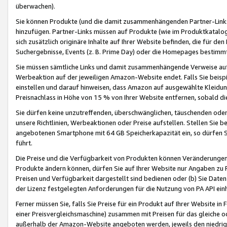
überwachen).
Sie können Produkte (und die damit zusammenhängenden Partner-Links)
hinzufügen. Partner-Links müssen auf Produkte (wie im Produktkatalog de
sich zusätzlich originäre Inhalte auf Ihrer Website befinden, die für 
Suchergebnisse, Events (z. B. Prime Day) oder die Homepages bestimmte
Sie müssen sämtliche Links und damit zusammenhängende Verweise auf z
Werbeaktion auf der jeweiligen Amazon-Website endet. Falls Sie beisp
einstellen und darauf hinweisen, dass Amazon auf ausgewählte Kleidun
Preisnachlass in Höhe von 15 % von Ihrer Website entfernen, sobald di
Sie dürfen keine unzutreffenden, überschwänglichen, täuschenden od
unsere Richtlinien, Werbeaktionen oder Preise aufstellen. Stellen Sie 
angebotenen Smartphone mit 64 GB Speicherkapazität ein, so dürfen S
führt.
Die Preise und die Verfügbarkeit von Produkten können Veränderungen 
Produkte ändern können, dürfen Sie auf Ihrer Website nur Angaben zu P
Preisen und Verfügbarkeit dargestellt sind bedienen oder (b) Sie Daten
der Lizenz festgelegten Anforderungen für die Nutzung von PA API einh
Ferner müssen Sie, falls Sie Preise für ein Produkt auf Ihrer Website in 
einer Preisvergleichsmaschine) zusammen mit Preisen für das gleiche o
außerhalb der Amazon-Website angeboten werden, jeweils den niedrigst