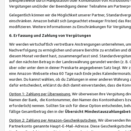
(beispielsweise durch Manipulation oder Kombination von Attributions-
Vergütungen und/oder der Beendigung deiner Teilnahme am Partnerp
Gelegentlich können wir die Möglichkeit unserer Partner, Standardv
einschränken. Amazon behält sich (ungeachtet etwaiger Fristen) das Re
modifizieren. Weitere Informationen zu Einschränkungen für Vergütung
6. Erfassung und Zahlung von Vergütungen
Wir werden wirtschaftlich vertretbare Anstrengungen unternehmen, um 
Nachverfolgung zu ermöglichen und unsere Berichte zu erstellen und di
diesem Monat verdient hast, zusammengefasst sind. Standardvergütung
auf den nächsten Betrag in der Landeswährung gerundet werden (z. B. C
über oder unter dem in deiner Preiskarte angegebenen Satz liegt. Wir
eine Amazon-Webseite etwa 60 Tage nach Ende jedes Kalendermonats, i
wurden. Du kannst wählen, ob du Zahlungen in einer anderen Währung
dafür entscheidest, erklärst du dich damit einverstanden, dass die K
Option 1: Zahlung per Überweisung.
Wir überweisen Ihre Vergütung dir
Namen der Bank, die Kontonummer, den Namen des Kontoinhabers bzw. a
erforderlich) nennen. Sollten Sie sich für diese Option entscheiden, be
fällige Gesamtbetrag den in der
Übersicht Mindestauszahlungsbet
Option 2: Zahlung per Amazon-Geschenkgutschein.
Wir übersenden Ihne
Partnerkonto genannte Haupt-E-Mail-Adresse. Diese Geschenkgutschei