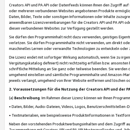
Creators API und PA API oder Datenfeeds können Ihnen den Zugriff auf D
oder mehreren verbundenen Websites angebotenen Produkte ermögliche
Daten, Bilder, Texte oder sonstigen Informationen oder Inhalte zuzugre
anwendbaren Lizenzvereinbarungen für die Creators API und PA API od
diesen verbundenen Websites zur Verfügung gestellt werden.
Sie dürfen den Programminhalt nicht dazu verwenden, geistiges Eigent
verletzen. Sie dürfen Programminhalte nicht verwenden, um direkt ode
maschinelles Lernen oder verwandte Technologien zu entwickeln oder zu
Die Lizenz endet mit sofortiger Wirkung automatisch, wenn Sie zu irg
Vergütungskatalog definiert) nicht rechtzeitig erfüllen bzw. ansonsten
schriftliche Mitteilung an Sie ganz oder teilweise beenden. Sie werden
umgehend einstellen und sämtliche Programminhalte und Amazon-Marke
jeweils verlangt, umgehend von Ihrer Website entfernen und löschen od
2. Voraussetzungen für die Nutzung der Creators API und der P
(a)
Beschreibung
. Im Rahmen dieser Lizenz können wir Ihnen Programmi
• Daten, Bilder, Audio-Dateien, Videos, Logos, Benutzerschnittstellen-
• Textmaterialien, wie beispielsweise Produktinformationen in Textfor
Neben den vorstehenden Produktwerbungsinhalten und dem Zugriff auf 
Zusammenhang mit Creators API und PA API Musterquellcodes und -bibli