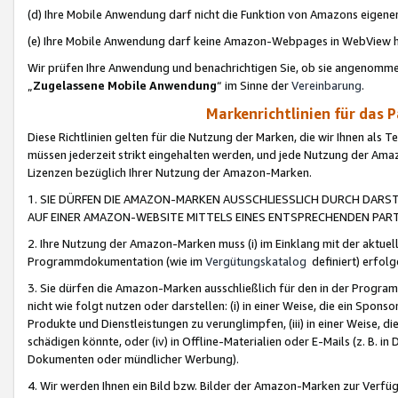
(d) Ihre Mobile Anwendung darf nicht die Funktion von Amazons eige
(e) Ihre Mobile Anwendung darf keine Amazon-Webpages in WebView 
Wir prüfen Ihre Anwendung und benachrichtigen Sie, ob sie angenomm
„
Zugelassene Mobile Anwendung
“ im Sinne der
Vereinbarung
.
Markenrichtlinien für das 
Diese Richtlinien gelten für die Nutzung der Marken, die wir Ihnen als 
müssen jederzeit strikt eingehalten werden, und jede Nutzung der Ama
Lizenzen bezüglich Ihrer Nutzung der Amazon-Marken.
1. SIE DÜRFEN DIE AMAZON-MARKEN AUSSCHLIESSLICH DURCH DARS
AUF EINER AMAZON-WEBSITE MITTELS EINES ENTSPRECHENDEN PART
2. Ihre Nutzung der Amazon-Marken muss (i) im Einklang mit der aktuells
Programmdokumentation (wie im
Vergütungskatalog
definiert) erfolg
3. Sie dürfen die Amazon-Marken ausschließlich für den in der Progr
nicht wie folgt nutzen oder darstellen: (i) in einer Weise, die ein Spo
Produkte und Dienstleistungen zu verunglimpfen, (iii) in einer Weise
schädigen könnte, oder (iv) in Offline-Materialien oder E-Mails (z. B.
Dokumenten oder mündlicher Werbung).
4. Wir werden Ihnen ein Bild bzw. Bilder der Amazon-Marken zur Verfüg