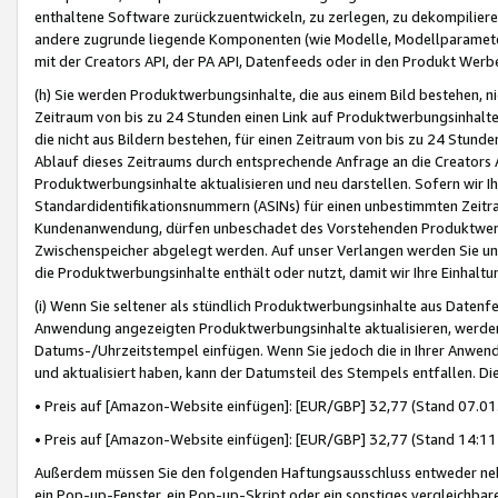
enthaltene Software zurückzuentwickeln, zu zerlegen, zu dekompilier
andere zugrunde liegende Komponenten (wie Modelle, Modellparameter
mit der Creators API, der PA API, Datenfeeds oder in den Produkt Werb
(h) Sie werden Produktwerbungsinhalte, die aus einem Bild bestehen, ni
Zeitraum von bis zu 24 Stunden einen Link auf Produktwerbungsinhalte
die nicht aus Bildern bestehen, für einen Zeitraum von bis zu 24 Stund
Ablauf dieses Zeitraums durch entsprechende Anfrage an die Creators 
Produktwerbungsinhalte aktualisieren und neu darstellen. Sofern wir Ih
Standardidentifikationsnummern (ASINs) für einen unbestimmten Zeitra
Kundenanwendung, dürfen unbeschadet des Vorstehenden Produktwerbu
Zwischenspeicher abgelegt werden. Auf unser Verlangen werden Sie un
die Produktwerbungsinhalte enthält oder nutzt, damit wir Ihre Einhalt
(i) Wenn Sie seltener als stündlich Produktwerbungsinhalte aus Datenfe
Anwendung angezeigten Produktwerbungsinhalte aktualisieren, werden 
Datums-/Uhrzeitstempel einfügen. Wenn Sie jedoch die in Ihrer Anwe
und aktualisiert haben, kann der Datumsteil des Stempels entfallen. Dies
• Preis auf [Amazon-Website einfügen]: [EUR/GBP] 32,77 (Stand 07.01.
• Preis auf [Amazon-Website einfügen]: [EUR/GBP] 32,77 (Stand 14:11 
Außerdem müssen Sie den folgenden Haftungsausschluss entweder neb
ein Pop-up-Fenster, ein Pop-up-Skript oder ein sonstiges vergleichba