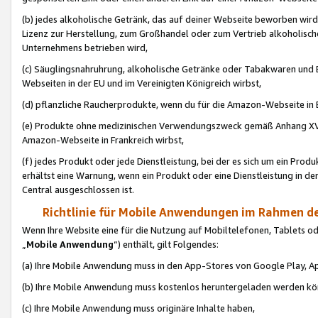
(b) jedes alkoholische Getränk, das auf deiner Webseite beworben wird
Lizenz zur Herstellung, zum Großhandel oder zum Vertrieb alkoholisch
Unternehmens betrieben wird,
(c) Säuglingsnahruhrung, alkoholische Getränke oder Tabakwaren und E
Webseiten in der EU und im Vereinigten Königreich wirbst,
(d) pflanzliche Raucherprodukte, wenn du für die Amazon-Webseite in B
(e) Produkte ohne medizinischen Verwendungszweck gemäß Anhang XVI 
Amazon-Webseite in Frankreich wirbst,
(f) jedes Produkt oder jede Dienstleistung, bei der es sich um ein Prod
erhältst eine Warnung, wenn ein Produkt oder eine Dienstleistung in de
Central ausgeschlossen ist.
Richtlinie für Mobile Anwendungen im Rahmen de
Wenn Ihre Website eine für die Nutzung auf Mobiltelefonen, Tablets 
„
Mobile Anwendung
“) enthält, gilt Folgendes:
(a) Ihre Mobile Anwendung muss in den App-Stores von Google Play, A
(b) Ihre Mobile Anwendung muss kostenlos heruntergeladen werden könn
(c) Ihre Mobile Anwendung muss originäre Inhalte haben,