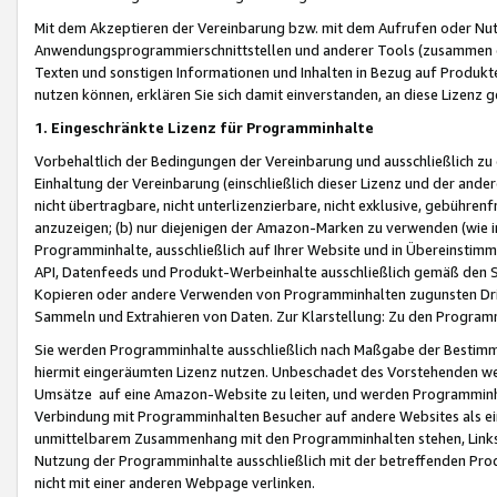
Mit dem Akzeptieren der Vereinbarung bzw. mit dem Aufrufen oder Nutz
Anwendungsprogrammierschnittstellen und anderer Tools (zusammen die
Texten und sonstigen Informationen und Inhalten in Bezug auf Produkte
nutzen können, erklären Sie sich damit einverstanden, an diese Lizenz 
1. Eingeschränkte Lizenz für Programminhalte
Vorbehaltlich der Bedingungen der Vereinbarung und ausschließlich z
Einhaltung der Vereinbarung (einschließlich dieser Lizenz und der ande
nicht übertragbare, nicht unterlizenzierbare, nicht exklusive, gebühren
anzuzeigen; (b) nur diejenigen der Amazon-Marken zu verwenden (wie in 
Programminhalte, ausschließlich auf Ihrer Website und in Übereinstimmu
API, Datenfeeds und Produkt-Werbeinhalte ausschließlich gemäß den Spe
Kopieren oder andere Verwenden von Programminhalten zugunsten Dri
Sammeln und Extrahieren von Daten. Zur Klarstellung: Zu den Program
Sie werden Programminhalte ausschließlich nach Maßgabe der Besti
hiermit eingeräumten Lizenz nutzen. Unbeschadet des Vorstehenden we
Umsätze auf eine Amazon-Website zu leiten, und werden Programminhal
Verbindung mit Programminhalten Besucher auf andere Websites als ein
unmittelbarem Zusammenhang mit den Programminhalten stehen, Links z
Nutzung der Programminhalte ausschließlich mit der betreffenden Pr
nicht mit einer anderen Webpage verlinken.