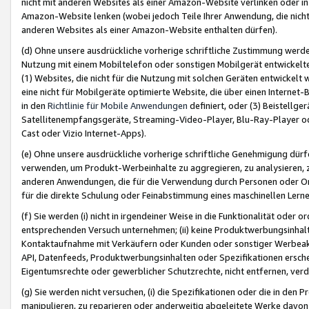
nicht mit anderen Websites als einer Amazon-Website verlinken oder i
Amazon-Website lenken (wobei jedoch Teile Ihrer Anwendung, die nich
anderen Websites als einer Amazon-Website enthalten dürfen).
(d) Ohne unsere ausdrückliche vorherige schriftliche Zustimmung werd
Nutzung mit einem Mobiltelefon oder sonstigen Mobilgerät entwickelt
(1) Websites, die nicht für die Nutzung mit solchen Geräten entwickelt
eine nicht für Mobilgeräte optimierte Website, die über einen Interne
in den
Richtlinie für Mobile Anwendungen
definiert, oder (3) Beistellge
Satellitenempfangsgeräte, Streaming-Video-Player, Blu-Ray-Player ode
Cast oder Vizio Internet-Apps).
(e) Ohne unsere ausdrückliche vorherige schriftliche Genehmigung dürfe
verwenden, um Produkt-Werbeinhalte zu aggregieren, zu analysieren, 
anderen Anwendungen, die für die Verwendung durch Personen oder Or
für die direkte Schulung oder Feinabstimmung eines maschinellen Lern
(f) Sie werden (i) nicht in irgendeiner Weise in die Funktionalität ode
entsprechenden Versuch unternehmen; (ii) keine Produktwerbungsinha
Kontaktaufnahme mit Verkäufern oder Kunden oder sonstiger Werbeaktiv
API, Datenfeeds, Produktwerbungsinhalten oder Spezifikationen erschei
Eigentumsrechte oder gewerblicher Schutzrechte, nicht entfernen, verd
(g) Sie werden nicht versuchen, (i) die Spezifikationen oder die in de
manipulieren, zu reparieren oder anderweitig abgeleitete Werke davon z