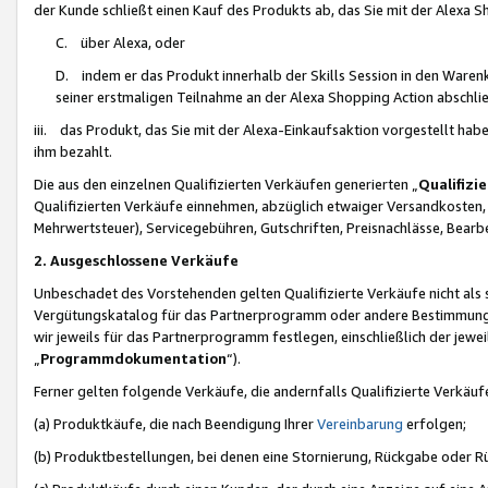
der Kunde schließt einen Kauf des Produkts ab, das Sie mit der Alexa 
C. über Alexa, oder
D. indem er das Produkt innerhalb der Skills Session in den Waren
seiner erstmaligen Teilnahme an der Alexa Shopping Action abschlie
iii. das Produkt, das Sie mit der Alexa-Einkaufsaktion vorgestellt ha
ihm bezahlt.
Die aus den einzelnen Qualifizierten Verkäufen generierten „
Qualifizi
Qualifizierten Verkäufe einnehmen, abzüglich etwaiger Versandkosten
Mehrwertsteuer), Servicegebühren, Gutschriften, Preisnachlässe, Bear
2. Ausgeschlossene Verkäufe
Unbeschadet des Vorstehenden gelten Qualifizierte Verkäufe nicht als
Vergütungskatalog für das Partnerprogramm oder andere Bestimmungen,
wir jeweils für das Partnerprogramm festlegen, einschließlich der jewe
„
Programmdokumentation
“).
Ferner gelten folgende Verkäufe, die andernfalls Qualifizierte Verkä
(a) Produktkäufe, die nach Beendigung Ihrer
Vereinbarung
erfolgen;
(b) Produktbestellungen, bei denen eine Stornierung, Rückgabe oder R