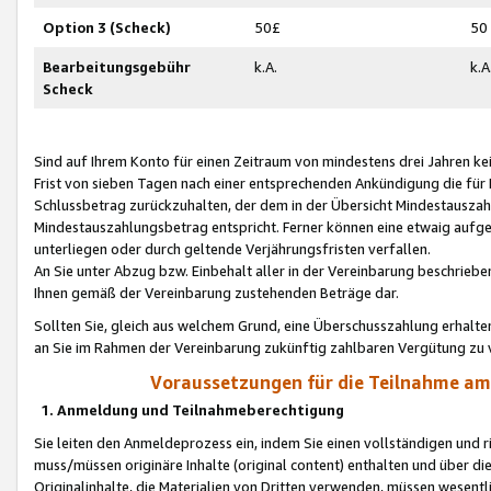
Option 3 (Scheck)
50£
50
Bearbeitungsgebühr
k.A.
k.A
Scheck
Sind auf Ihrem Konto für einen Zeitraum von mindestens drei Jahren kein
Frist von sieben Tagen nach einer entsprechenden Ankündigung die für
Schlussbetrag zurückzuhalten, der dem in der Übersicht Mindestausz
Mindestauszahlungsbetrag entspricht. Ferner können eine etwaig aufg
unterliegen oder durch geltende Verjährungsfristen verfallen.
An Sie unter Abzug bzw. Einbehalt aller in der Vereinbarung beschrieb
Ihnen gemäß der Vereinbarung zustehenden Beträge dar.
Sollten Sie, gleich aus welchem Grund, eine Überschusszahlung erhalte
an Sie im Rahmen der Vereinbarung zukünftig zahlbaren Vergütung zu 
Voraussetzungen für die Teilnahme a
1. Anmeldung und Teilnahmeberechtigung
Sie leiten den Anmeldeprozess ein, indem Sie einen vollständigen und 
muss/müssen originäre Inhalte (original content) enthalten und über d
Originalinhalte, die Materialien von Dritten verwenden, müssen wese