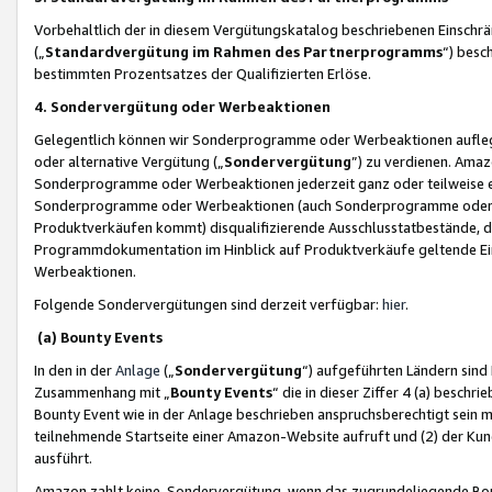
Vorbehaltlich der in diesem Vergütungskatalog beschriebenen Einschr
(„
Standardvergütung im Rahmen des Partnerprogramms
“) besc
bestimmten Prozentsatzes der Qualifizierten Erlöse.
4. Sondervergütung oder Werbeaktionen
Gelegentlich können wir Sonderprogramme oder Werbeaktionen auflegen,
oder alternative Vergütung („
Sondervergütung
”) zu verdienen. Amazo
Sonderprogramme oder Werbeaktionen jederzeit ganz oder teilweise einz
Sonderprogramme oder Werbeaktionen (auch Sonderprogramme oder We
Produktverkäufen kommt) disqualifizierende Ausschlusstatbestände, di
Programmdokumentation im Hinblick auf Produktverkäufe geltende E
Werbeaktionen.
Folgende Sondervergütungen sind derzeit verfügbar:
hier
.
(a) Bounty Events
In den in der
Anlage
(„
Sondervergütung
“) aufgeführten Ländern sind
Zusammenhang mit „
Bounty Events
“ die in dieser Ziffer 4 (a) besch
Bounty Event wie in der Anlage beschrieben anspruchsberechtigt sein mu
teilnehmende Startseite einer Amazon-Website aufruft und (2) der Kun
ausführt.
Amazon zahlt keine Sondervergütung, wenn das zugrundeliegende Boun