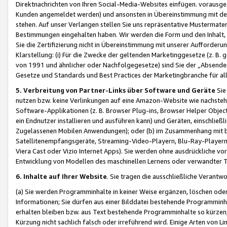
Direktnachrichten von Ihren Social-Media-Websites einfügen. vorausg
Kunden angemeldet werden) und ansonsten in Übereinstimmung mit der
stehen. Auf unser Verlangen stellen Sie uns repräsentative Mustermater
Bestimmungen eingehalten haben. Wir werden die Form und den Inhalt, di
Sie die Zertifizierung nicht in Übereinstimmung mit unserer Aufforderu
Klarstellung: (i) Für die Zwecke der geltenden Marketinggesetze (z. 
von 1991 und ähnlicher oder Nachfolgegesetze) sind Sie der „Absender“ j
Gesetze und Standards und Best Practices der Marketingbranche für 
5. Verbreitung von Partner-Links über Software und Geräte
Sie
nutzen bzw. keine Verlinkungen auf eine Amazon-Website wie nachsteh
Software-Applikationen (z. B. Browser Plug-ins, Browser Helper Objec
ein Endnutzer installieren und ausführen kann) und Geräten, einschlie
Zugelassenen Mobilen Anwendungen); oder (b) im Zusammenhang mit bzw.
Satellitenempfangsgeräte, Streaming-Video-Playern, Blu-Ray-Playern 
Viera Cast oder Vizio Internet Apps). Sie werden ohne ausdrückliche v
Entwicklung von Modellen des maschinellen Lernens oder verwandter 
6. Inhalte auf Ihrer Website
. Sie tragen die ausschließliche Verantwo
(a) Sie werden Programminhalte in keiner Weise ergänzen, löschen oder
Informationen; Sie dürfen aus einer Bilddatei bestehende Programminhal
erhalten bleiben bzw. aus Text bestehende Programminhalte so kürzen, 
Kürzung nicht sachlich falsch oder irreführend wird. Einige Arten von L