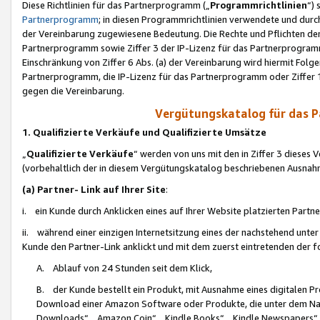
Diese Richtlinien für das Partnerprogramm („
Programmrichtlinien
“)
Partnerprogramm
; in diesen Programmrichtlinien verwendete und durch
der Vereinbarung zugewiesene Bedeutung. Die Rechte und Pflichten de
Partnerprogramm sowie Ziffer 3 der IP-Lizenz für das Partnerprogram
Einschränkung von Ziffer 6 Abs. (a) der Vereinbarung wird hiermit Fol
Partnerprogramm, die IP-Lizenz für das Partnerprogramm oder Ziffer 1
gegen die Vereinbarung.
Vergütungskatalog für das 
1. Qualifizierte Verkäufe und Qualifizierte Umsätze
„
Qualifizierte Verkäufe
“ werden von uns mit den in Ziffer 3 diese
(vorbehaltlich der in diesem Vergütungskatalog beschriebenen Ausnah
(a) Partner- Link auf Ihrer Site
:
i. ein Kunde durch Anklicken eines auf Ihrer Website platzierten Part
ii. während einer einzigen Internetsitzung eines der nachstehend unter (i)
Kunde den Partner-Link anklickt und mit dem zuerst eintretenden der f
A. Ablauf von 24 Stunden seit dem Klick,
B. der Kunde bestellt ein Produkt, mit Ausnahme eines digitalen P
Download einer Amazon Software oder Produkte, die unter dem N
Downloads“, „Amazon Coin“, „Kindle Books“, „Kindle Newspapers“, „