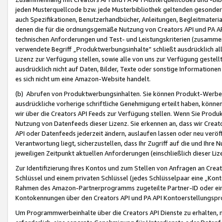
jeden Musterquellcode bzw. jede Musterbibliothek geltenden gesonder
auch Spezifikationen, Benutzerhandbücher, Anleitungen, Begleitmaterial
denen die für die ordnungsgemäße Nutzung von Creators API und PA A
technischen Anforderungen und Test- und Leistungskriterien (zusammen
verwendete Begriff „Produktwerbungsinhalte“ schließt ausdrücklich al
Lizenz zur Verfügung stellen, sowie alle von uns zur Verfügung gestel
ausdrücklich nicht auf Daten, Bilder, Texte oder sonstige Informatione
es sich nicht um eine Amazon-Website handelt.
(b) Abrufen von Produktwerbungsinhalten. Sie können Produkt-Werbein
ausdrückliche vorherige schriftliche Genehmigung erteilt haben, könn
wir über die Creators API Feeds zur Verfügung stellen. Wenn Sie Produk
Nutzung von Datenfeeds dieser Lizenz. Sie erkennen an, dass wir Creat
API oder Datenfeeds jederzeit ändern, auslaufen lassen oder neu veröffe
Verantwortung liegt, sicherzustellen, dass Ihr Zugriff auf die und Ihr
jeweiligen Zeitpunkt aktuellen Anforderungen (einschließlich dieser Liz
Zur Identifizierung Ihres Kontos und zum Stellen von Anfragen an Crea
Schlüssel und einem privaten Schlüssel (jedes Schlüsselpaar eine „Kon
Rahmen des Amazon-Partnerprogramms zugeteilte Partner-ID oder ein
Kontokennungen über den Creators API und PA API Kontoerstellungspro
Um Programmwerbeinhalte über die Creators API Dienste zu erhalten, m