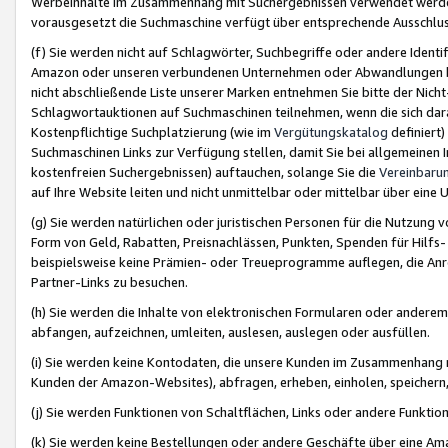
Werbeinhalte im Zusammenhang mit Suchergebnissen verwendet werden,
vorausgesetzt die Suchmaschine verfügt über entsprechende Ausschlu
(f) Sie werden nicht auf Schlagwörter, Suchbegriffe oder andere Ident
Amazon oder unseren verbundenen Unternehmen oder Abwandlungen bzw
nicht abschließende Liste unserer Marken entnehmen Sie bitte der Nich
Schlagwortauktionen auf Suchmaschinen teilnehmen, wenn die sich da
Kostenpflichtige Suchplatzierung (wie im
Vergütungskatalog
definiert
Suchmaschinen Links zur Verfügung stellen, damit Sie bei allgemeinen I
kostenfreien Suchergebnissen) auftauchen, solange Sie die
Vereinbaru
auf Ihre Website leiten und nicht unmittelbar oder mittelbar über eine
(g) Sie werden natürlichen oder juristischen Personen für die Nutzung 
Form von Geld, Rabatten, Preisnachlässen, Punkten, Spenden für Hilfs
beispielsweise keine Prämien- oder Treueprogramme auflegen, die Anrei
Partner-Links zu besuchen.
(h) Sie werden die Inhalte von elektronischen Formularen oder anderem M
abfangen, aufzeichnen, umleiten, auslesen, auslegen oder ausfüllen.
(i) Sie werden keine Kontodaten, die unsere Kunden im Zusammenhang 
Kunden der Amazon-Websites), abfragen, erheben, einholen, speichern,
(j) Sie werden Funktionen von Schaltflächen, Links oder andere Funkti
(k) Sie werden keine Bestellungen oder andere Geschäfte über eine Ama