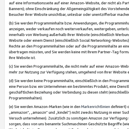
auf eine Informationsseite auf einer Amazon-Website, der nicht als Part
Bannern); ohne Einschränkung der Allgemeingültigkeit des Vorstehende
Besucher Ihrer Website unsichtbar, unlesbar oder unentzifferbar mache
(b) Sie werden Programminhalte bzw. Anwendungen, die Programminhalt
anzeigen, weder verkaufen noch weiterverkaufen, weitergeben, unterli
innerhalb von Werbung außerhalb Ihrer Website (einschließlich Werbun
Website oder einem Dienst (einschließlich Social Networking-Website
Rechte an den Programminhalten oder auf die Programminhalte an eine a
übertragen müssten, und Sie werden keine mit Ihrem Partner-Tag formati
Ihre Website ist.
(c) Sie werden Programminhalte, die nicht mehr auf einer Amazon-Websit
mehr zur Nutzung zur Verfügung stehen, umgehend von Ihrer Website e
(d) Sie werden keine Programminhalte, einschließlich in den Programmin
eine Person bzw. ein Unternehmen ein bestimmtes Produkt, eine Dienstle
geschäftlichen Beziehung oder Verbindung zu diesen steht (einschließli
Programminhalten).
(e) Sie werden Amazon-Marken (wie in den
Markenrichtlinien
definiert) 
„ammazon“, „amaozn“ und „kindel“) nicht zwecks Nutzung in einer Suc
Versuch unternehmen). Zusätzlich zu sonstigen Amazon zur Verfügung 
sorgen, dass von uns benannte Suchmaschinen Geschützte Begriffe (wie 