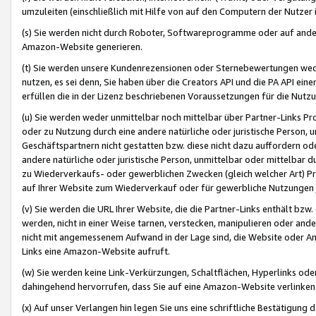
umzuleiten (einschließlich mit Hilfe von auf den Computern der Nutzer i
(s) Sie werden nicht durch Roboter, Softwareprogramme oder auf andere
Amazon-Website generieren.
(t) Sie werden unsere Kundenrezensionen oder Sternebewertungen wed
nutzen, es sei denn, Sie haben über die Creators API und die PA API e
erfüllen die in der Lizenz beschriebenen Voraussetzungen für die Nutzu
(u) Sie werden weder unmittelbar noch mittelbar über Partner-Links P
oder zu Nutzung durch eine andere natürliche oder juristische Person,
Geschäftspartnern nicht gestatten bzw. diese nicht dazu auffordern od
andere natürliche oder juristische Person, unmittelbar oder mittelbar
zu Wiederverkaufs- oder gewerblichen Zwecken (gleich welcher Art) 
auf Ihrer Website zum Wiederverkauf oder für gewerbliche Nutzungen 
(v) Sie werden die URL Ihrer Website, die die Partner-Links enthält b
werden, nicht in einer Weise tarnen, verstecken, manipulieren oder and
nicht mit angemessenem Aufwand in der Lage sind, die Website oder A
Links eine Amazon-Website aufruft.
(w) Sie werden keine Link-Verkürzungen, Schaltflächen, Hyperlinks ode
dahingehend hervorrufen, dass Sie auf eine Amazon-Website verlinken
(x) Auf unser Verlangen hin legen Sie uns eine schriftliche Bestätigung