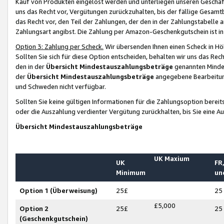
Kauf von Produkten eingelöst werden und unterliegen unseren Geschäf
uns das Recht vor, Vergütungen zurückzuhalten, bis der fällige Gesamt
das Recht vor, den Teil der Zahlungen, der den in der Zahlungstabelle 
Zahlungsart angibst. Die Zahlung per Amazon-Geschenkgutschein ist in
Option 3: Zahlung per Scheck.
Wir übersenden Ihnen einen Scheck in Höh
Sollten Sie sich für diese Option entscheiden, behalten wir uns das Rec
den in der
Übersicht Mindestauszahlungsbeträge
genannten Mindest
der
Übersicht Mindestauszahlungsbeträge
angegebene Bearbeitung
und Schweden nicht verfügbar.
Sollten Sie keine gültigen Informationen für die Zahlungsoption bereit
oder die Auszahlung verdienter Vergütung zurückhalten, bis Sie eine A
Übersicht Mindestauszahlungsbeträge
UK Maxium
UK
FR,
Minimum
un
Option 1 (Überweisung)
25£
25
£5,000
Option 2
25£
25
(Geschenkgutschein)