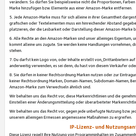
verändern. So dürfen Sie beispielsweise nicht die Proportionen, Farb
Marke hinzufügen bzw. Elemente aus einer Amazon-Marke entfernen.
5. Jede Amazon-Marke muss für sich alleine in ihrer Gesamtheit darge
grafischen oder Textelementen muss ein hinreichender Abstand gegebe
platzieren, der die Lesbarkeit oder Darstellung dieser Amazon-Marke b
6. Alle Rechte an den Amazon-Marken sind unser alleiniges Eigentum, 
kommt alleine uns zugute. Sie werden keine Handlungen vornehmen, 
stehen.
7. Du darfst kein Logo von, oder Inhalte erstellt von,
Drittanbietern au
anderweitig verwenden, es sei denn, du hast von diesem Verkäufer oder
8. Sie dürfen in keiner Rechtsordnung Marken nutzen oder zur Eintragu
keiner Rechtsordnung Marken, Domain-Namen, Subdomain-Namen, Benu
Amazon-Marke zum Verwechseln ähnlich sind.
Wir behalten uns das Recht vor, diese Markenrichtlinien und die gene
Einstellen einer Änderungsmitteilung oder überarbeiteter Markenricht
Wir behalten uns das Recht vor, gegen jede unbefugte Nutzung bzw. jede 
unserem alleinigen Ermessen angemessene Maßnahmen zu ergreifen.
IP-Lizenz- und Nutzungsan
Diese Lizenz regelt Ihre Nutzung von Programminhalten im Zusammen