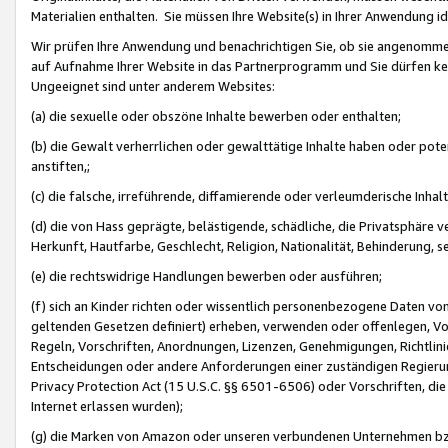
Materialien enthalten. Sie müssen Ihre Website(s) in Ihrer Anwendung ide
Wir prüfen Ihre Anwendung und benachrichtigen Sie, ob sie angenommen
auf Aufnahme Ihrer Website in das Partnerprogramm und Sie dürfen kei
Ungeeignet sind unter anderem Websites:
(a) die sexuelle oder obszöne Inhalte bewerben oder enthalten;
(b) die Gewalt verherrlichen oder gewalttätige Inhalte haben oder pot
anstiften,;
(c) die falsche, irreführende, diffamierende oder verleumderische Inha
(d) die von Hass geprägte, belästigende, schädliche, die Privatsphäre v
Herkunft, Hautfarbe, Geschlecht, Religion, Nationalität, Behinderung, 
(e) die rechtswidrige Handlungen bewerben oder ausführen;
(f) sich an Kinder richten oder wissentlich personenbezogene Daten vo
geltenden Gesetzen definiert) erheben, verwenden oder offenlegen, Vo
Regeln, Vorschriften, Anordnungen, Lizenzen, Genehmigungen, Richtlini
Entscheidungen oder andere Anforderungen einer zuständigen Regierung
Privacy Protection Act (15 U.S.C. §§ 6501-6506) oder Vorschriften, di
Internet erlassen wurden);
(g) die Marken von Amazon oder unseren verbundenen Unternehmen b