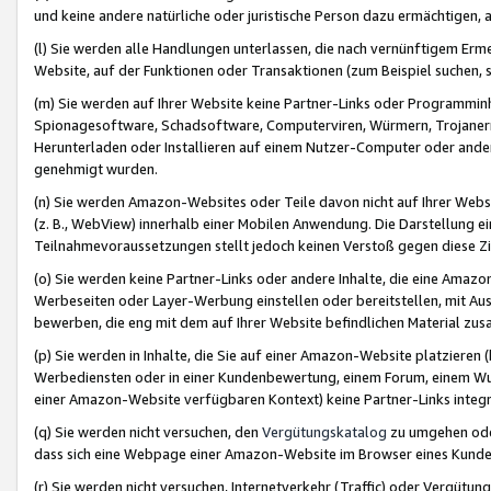
und keine andere natürliche oder juristische Person dazu ermächtigen, a
(l) Sie werden alle Handlungen unterlassen, die nach vernünftigem Erme
Website, auf der Funktionen oder Transaktionen (zum Beispiel suchen, s
(m) Sie werden auf Ihrer Website keine Partner-Links oder Programmin
Spionagesoftware, Schadsoftware, Computerviren, Würmern, Trojaner
Herunterladen oder Installieren auf einem Nutzer-Computer oder ande
genehmigt wurden.
(n) Sie werden Amazon-Websites oder Teile davon nicht auf Ihrer Websi
(z. B., WebView) innerhalb einer Mobilen Anwendung. Die Darstellung ein
Teilnahmevoraussetzungen stellt jedoch keinen Verstoß gegen diese Zif
(o) Sie werden keine Partner-Links oder andere Inhalte, die eine Am
Werbeseiten oder Layer-Werbung einstellen oder bereitstellen, mit Au
bewerben, die eng mit dem auf Ihrer Website befindlichen Material z
(p) Sie werden in Inhalte, die Sie auf einer Amazon-Website platzier
Werbediensten oder in einer Kundenbewertung, einem Forum, einem Wun
einer Amazon-Website verfügbaren Kontext) keine Partner-Links integr
(q) Sie werden nicht versuchen, den
Vergütungskatalog
zu umgehen oder
dass sich eine Webpage einer Amazon-Website im Browser eines Kunden 
(r) Sie werden nicht versuchen, Internetverkehr (Traffic) oder Vergü