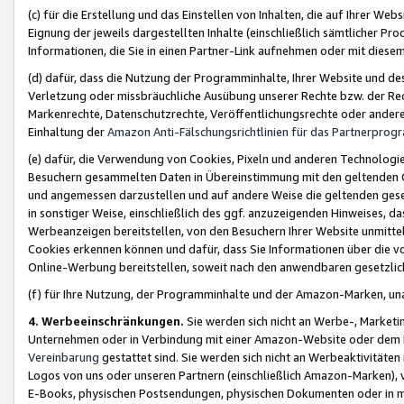
(c) für die Erstellung und das Einstellen von Inhalten, die auf Ihrer We
Eignung der jeweils dargestellten Inhalte (einschließlich sämtlicher 
Informationen, die Sie in einen Partner-Link aufnehmen oder mit diese
(d) dafür, dass die Nutzung der Programminhalte, Ihrer Website und des 
Verletzung oder missbräuchliche Ausübung unserer Rechte bzw. der Recht
Markenrechte, Datenschutzrechte, Veröffentlichungsrechte oder anderer
Einhaltung der
Amazon Anti-Fälschungsrichtlinien für das Partnerpro
(e) dafür, die Verwendung von Cookies, Pixeln und anderen Technologien
Besuchern gesammelten Daten in Übereinstimmung mit den geltenden Ge
und angemessen darzustellen und auf andere Weise die geltenden geset
in sonstiger Weise, einschließlich des ggf. anzuzeigenden Hinweises, d
Werbeanzeigen bereitstellen, von den Besuchern Ihrer Website unmitte
Cookies erkennen können und dafür, dass Sie Informationen über die v
Online-Werbung bereitstellen, soweit nach den anwendbaren gesetzlic
(f) für Ihre Nutzung, der Programminhalte und der Amazon-Marken, u
4. Werbeeinschränkungen.
Sie werden sich nicht an Werbe-, Market
Unternehmen oder in Verbindung mit einer Amazon-Website oder dem Pa
Vereinbarung
gestattet sind. Sie werden sich nicht an Werbeaktivitäten
Logos von uns oder unseren Partnern (einschließlich Amazon-Marken), 
E-Books, physischen Postsendungen, physischen Dokumenten oder in 