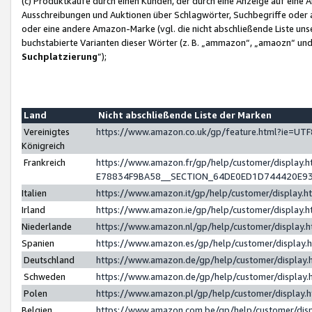
(c) Produktkäufe durch einen Kunden, der durch eine Anzeige auf eine 
Ausschreibungen und Auktionen über Schlagwörter, Suchbegriffe oder 
oder eine andere Amazon-Marke (vgl. die nicht abschließende Liste un
buchstabierte Varianten dieser Wörter (z. B. „ammazon“, „amaozn“ und „
Suchplatzierung
”);
Land
Nicht abschließende Liste der Marken
Vereinigtes
https://www.amazon.co.uk/gp/feature.html?ie=U
Königreich
Frankreich
https://www.amazon.fr/gp/help/customer/displa
E78834F9BA58__SECTION_64DE0ED1D744420E9
Italien
https://www.amazon.it/gp/help/customer/display
Irland
https://www.amazon.ie/gp/help/customer/displa
Niederlande
https://www.amazon.nl/gp/help/customer/display
Spanien
https://www.amazon.es/gp/help/customer/display
Deutschland
https://www.amazon.de/gp/help/customer/displa
Schweden
https://www.amazon.de/gp/help/customer/displa
Polen
https://www.amazon.pl/gp/help/customer/display
Belgien
https://www.amazon.com.be/gp/help/customer/d