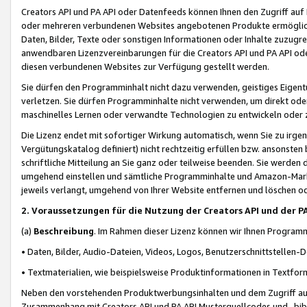
Creators API und PA API oder Datenfeeds können Ihnen den Zugriff auf D
oder mehreren verbundenen Websites angebotenen Produkte ermögliche
Daten, Bilder, Texte oder sonstigen Informationen oder Inhalte zuzugre
anwendbaren Lizenzvereinbarungen für die Creators API und PA API od
diesen verbundenen Websites zur Verfügung gestellt werden.
Sie dürfen den Programminhalt nicht dazu verwenden, geistiges Eigent
verletzen. Sie dürfen Programminhalte nicht verwenden, um direkt ode
maschinelles Lernen oder verwandte Technologien zu entwickeln oder zu
Die Lizenz endet mit sofortiger Wirkung automatisch, wenn Sie zu irg
Vergütungskatalog definiert) nicht rechtzeitig erfüllen bzw. ansonsten
schriftliche Mitteilung an Sie ganz oder teilweise beenden. Sie werden
umgehend einstellen und sämtliche Programminhalte und Amazon-Marke
jeweils verlangt, umgehend von Ihrer Website entfernen und löschen od
2. Voraussetzungen für die Nutzung der Creators API und der P
(a)
Beschreibung
. Im Rahmen dieser Lizenz können wir Ihnen Programmi
• Daten, Bilder, Audio-Dateien, Videos, Logos, Benutzerschnittstellen-
• Textmaterialien, wie beispielsweise Produktinformationen in Textfor
Neben den vorstehenden Produktwerbungsinhalten und dem Zugriff auf 
Zusammenhang mit Creators API und PA API Musterquellcodes und -bibli