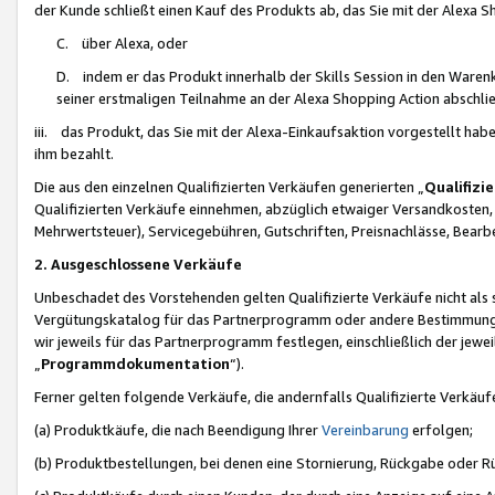
der Kunde schließt einen Kauf des Produkts ab, das Sie mit der Alexa 
C. über Alexa, oder
D. indem er das Produkt innerhalb der Skills Session in den Waren
seiner erstmaligen Teilnahme an der Alexa Shopping Action abschlie
iii. das Produkt, das Sie mit der Alexa-Einkaufsaktion vorgestellt ha
ihm bezahlt.
Die aus den einzelnen Qualifizierten Verkäufen generierten „
Qualifizi
Qualifizierten Verkäufe einnehmen, abzüglich etwaiger Versandkosten
Mehrwertsteuer), Servicegebühren, Gutschriften, Preisnachlässe, Bear
2. Ausgeschlossene Verkäufe
Unbeschadet des Vorstehenden gelten Qualifizierte Verkäufe nicht als
Vergütungskatalog für das Partnerprogramm oder andere Bestimmungen,
wir jeweils für das Partnerprogramm festlegen, einschließlich der jewe
„
Programmdokumentation
“).
Ferner gelten folgende Verkäufe, die andernfalls Qualifizierte Verkä
(a) Produktkäufe, die nach Beendigung Ihrer
Vereinbarung
erfolgen;
(b) Produktbestellungen, bei denen eine Stornierung, Rückgabe oder R