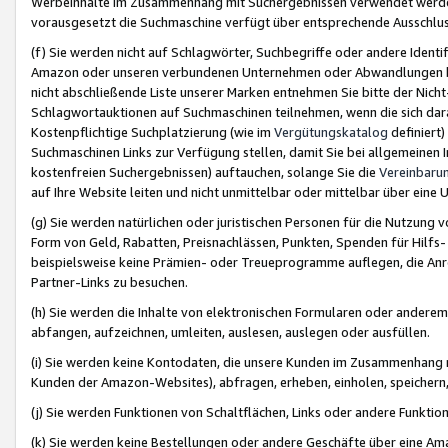
Werbeinhalte im Zusammenhang mit Suchergebnissen verwendet werden,
vorausgesetzt die Suchmaschine verfügt über entsprechende Ausschlu
(f) Sie werden nicht auf Schlagwörter, Suchbegriffe oder andere Ident
Amazon oder unseren verbundenen Unternehmen oder Abwandlungen bzw
nicht abschließende Liste unserer Marken entnehmen Sie bitte der Nich
Schlagwortauktionen auf Suchmaschinen teilnehmen, wenn die sich da
Kostenpflichtige Suchplatzierung (wie im
Vergütungskatalog
definiert
Suchmaschinen Links zur Verfügung stellen, damit Sie bei allgemeinen I
kostenfreien Suchergebnissen) auftauchen, solange Sie die
Vereinbaru
auf Ihre Website leiten und nicht unmittelbar oder mittelbar über eine
(g) Sie werden natürlichen oder juristischen Personen für die Nutzung 
Form von Geld, Rabatten, Preisnachlässen, Punkten, Spenden für Hilfs
beispielsweise keine Prämien- oder Treueprogramme auflegen, die Anrei
Partner-Links zu besuchen.
(h) Sie werden die Inhalte von elektronischen Formularen oder anderem M
abfangen, aufzeichnen, umleiten, auslesen, auslegen oder ausfüllen.
(i) Sie werden keine Kontodaten, die unsere Kunden im Zusammenhang 
Kunden der Amazon-Websites), abfragen, erheben, einholen, speichern,
(j) Sie werden Funktionen von Schaltflächen, Links oder andere Funkti
(k) Sie werden keine Bestellungen oder andere Geschäfte über eine Ama