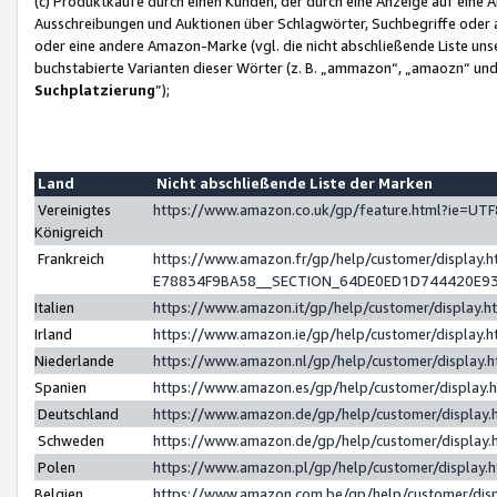
(c) Produktkäufe durch einen Kunden, der durch eine Anzeige auf eine 
Ausschreibungen und Auktionen über Schlagwörter, Suchbegriffe oder 
oder eine andere Amazon-Marke (vgl. die nicht abschließende Liste un
buchstabierte Varianten dieser Wörter (z. B. „ammazon“, „amaozn“ und „
Suchplatzierung
”);
Land
Nicht abschließende Liste der Marken
Vereinigtes
https://www.amazon.co.uk/gp/feature.html?ie=U
Königreich
Frankreich
https://www.amazon.fr/gp/help/customer/displa
E78834F9BA58__SECTION_64DE0ED1D744420E9
Italien
https://www.amazon.it/gp/help/customer/display
Irland
https://www.amazon.ie/gp/help/customer/displa
Niederlande
https://www.amazon.nl/gp/help/customer/display
Spanien
https://www.amazon.es/gp/help/customer/display
Deutschland
https://www.amazon.de/gp/help/customer/displa
Schweden
https://www.amazon.de/gp/help/customer/displa
Polen
https://www.amazon.pl/gp/help/customer/display
Belgien
https://www.amazon.com.be/gp/help/customer/d