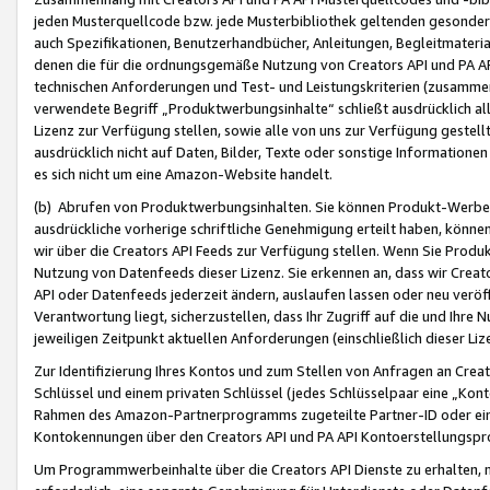
jeden Musterquellcode bzw. jede Musterbibliothek geltenden gesonder
auch Spezifikationen, Benutzerhandbücher, Anleitungen, Begleitmaterial
denen die für die ordnungsgemäße Nutzung von Creators API und PA A
technischen Anforderungen und Test- und Leistungskriterien (zusammen
verwendete Begriff „Produktwerbungsinhalte“ schließt ausdrücklich al
Lizenz zur Verfügung stellen, sowie alle von uns zur Verfügung gestel
ausdrücklich nicht auf Daten, Bilder, Texte oder sonstige Informatione
es sich nicht um eine Amazon-Website handelt.
(b) Abrufen von Produktwerbungsinhalten. Sie können Produkt-Werbein
ausdrückliche vorherige schriftliche Genehmigung erteilt haben, könn
wir über die Creators API Feeds zur Verfügung stellen. Wenn Sie Produk
Nutzung von Datenfeeds dieser Lizenz. Sie erkennen an, dass wir Creat
API oder Datenfeeds jederzeit ändern, auslaufen lassen oder neu veröffe
Verantwortung liegt, sicherzustellen, dass Ihr Zugriff auf die und Ihr
jeweiligen Zeitpunkt aktuellen Anforderungen (einschließlich dieser Liz
Zur Identifizierung Ihres Kontos und zum Stellen von Anfragen an Crea
Schlüssel und einem privaten Schlüssel (jedes Schlüsselpaar eine „Kon
Rahmen des Amazon-Partnerprogramms zugeteilte Partner-ID oder ein
Kontokennungen über den Creators API und PA API Kontoerstellungspro
Um Programmwerbeinhalte über die Creators API Dienste zu erhalten, m