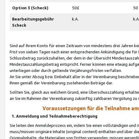
Option 3 (Scheck)
50£
50
Bearbeitungsgebühr
k.A.
k.A
Scheck
Sind auf Ihrem Konto für einen Zeitraum von mindestens drei Jahren kein
Frist von sieben Tagen nach einer entsprechenden Ankündigung die für
Schlussbetrag zurückzuhalten, der dem in der Übersicht Mindestausz
Mindestauszahlungsbetrag entspricht. Ferner können eine etwaig aufg
unterliegen oder durch geltende Verjährungsfristen verfallen.
An Sie unter Abzug bzw. Einbehalt aller in der Vereinbarung beschrieb
Ihnen gemäß der Vereinbarung zustehenden Beträge dar.
Sollten Sie, gleich aus welchem Grund, eine Überschusszahlung erhalte
an Sie im Rahmen der Vereinbarung zukünftig zahlbaren Vergütung zu 
Voraussetzungen für die Teilnahme a
1. Anmeldung und Teilnahmeberechtigung
Sie leiten den Anmeldeprozess ein, indem Sie einen vollständigen und 
muss/müssen originäre Inhalte (original content) enthalten und über d
Originalinhalte, die Materialien von Dritten verwenden, müssen wese