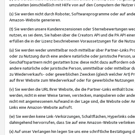
umzuleiten (einschließlich mit Hilfe von auf den Computern der Nutzer i
(s) Sie werden nicht durch Roboter, Softwareprogramme oder auf andere
Amazon-Website generieren.
(t) Sie werden unsere Kundenrezensionen oder Sternebewertungen wed
nutzen, es sei denn, Sie haben über die Creators API und die PA API e
erfüllen die in der Lizenz beschriebenen Voraussetzungen für die Nutzu
(u) Sie werden weder unmittelbar noch mittelbar über Partner-Links P
oder zu Nutzung durch eine andere natürliche oder juristische Person,
Geschäftspartnern nicht gestatten bzw. diese nicht dazu auffordern od
andere natürliche oder juristische Person, unmittelbar oder mittelbar
zu Wiederverkaufs- oder gewerblichen Zwecken (gleich welcher Art) 
auf Ihrer Website zum Wiederverkauf oder für gewerbliche Nutzungen 
(v) Sie werden die URL Ihrer Website, die die Partner-Links enthält b
werden, nicht in einer Weise tarnen, verstecken, manipulieren oder and
nicht mit angemessenem Aufwand in der Lage sind, die Website oder A
Links eine Amazon-Website aufruft.
(w) Sie werden keine Link-Verkürzungen, Schaltflächen, Hyperlinks ode
dahingehend hervorrufen, dass Sie auf eine Amazon-Website verlinken
(x) Auf unser Verlangen hin legen Sie uns eine schriftliche Bestätigung