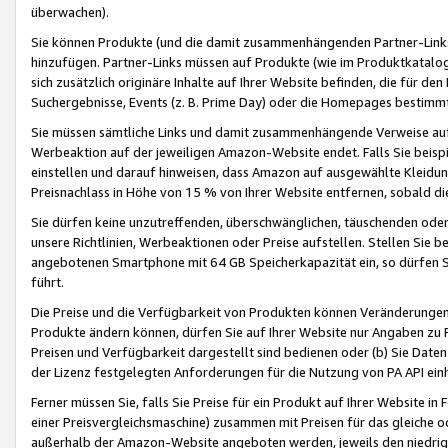
überwachen).
Sie können Produkte (und die damit zusammenhängenden Partner-Links)
hinzufügen. Partner-Links müssen auf Produkte (wie im Produktkatalog de
sich zusätzlich originäre Inhalte auf Ihrer Website befinden, die für 
Suchergebnisse, Events (z. B. Prime Day) oder die Homepages bestimmte
Sie müssen sämtliche Links und damit zusammenhängende Verweise auf z
Werbeaktion auf der jeweiligen Amazon-Website endet. Falls Sie beisp
einstellen und darauf hinweisen, dass Amazon auf ausgewählte Kleidun
Preisnachlass in Höhe von 15 % von Ihrer Website entfernen, sobald di
Sie dürfen keine unzutreffenden, überschwänglichen, täuschenden od
unsere Richtlinien, Werbeaktionen oder Preise aufstellen. Stellen Sie 
angebotenen Smartphone mit 64 GB Speicherkapazität ein, so dürfen S
führt.
Die Preise und die Verfügbarkeit von Produkten können Veränderungen 
Produkte ändern können, dürfen Sie auf Ihrer Website nur Angaben zu P
Preisen und Verfügbarkeit dargestellt sind bedienen oder (b) Sie Daten
der Lizenz festgelegten Anforderungen für die Nutzung von PA API einh
Ferner müssen Sie, falls Sie Preise für ein Produkt auf Ihrer Website in 
einer Preisvergleichsmaschine) zusammen mit Preisen für das gleiche o
außerhalb der Amazon-Website angeboten werden, jeweils den niedrigst