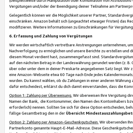
(beispielsweise durch Manipulation oder Kombination von Attributions-
Vergütungen und/oder der Beendigung deiner Teilnahme am Partnerp
Gelegentlich können wir die Möglichkeit unserer Partner, Standardv
einschränken. Amazon behält sich (ungeachtet etwaiger Fristen) das Re
modifizieren. Weitere Informationen zu Einschränkungen für Vergütung
6. Erfassung und Zahlung von Vergütungen
Wir werden wirtschaftlich vertretbare Anstrengungen unternehmen, um 
Nachverfolgung zu ermöglichen und unsere Berichte zu erstellen und di
diesem Monat verdient hast, zusammengefasst sind. Standardvergütung
auf den nächsten Betrag in der Landeswährung gerundet werden (z. B. C
über oder unter dem in deiner Preiskarte angegebenen Satz liegt. Wir
eine Amazon-Webseite etwa 60 Tage nach Ende jedes Kalendermonats, i
wurden. Du kannst wählen, ob du Zahlungen in einer anderen Währung
dafür entscheidest, erklärst du dich damit einverstanden, dass die K
Option 1: Zahlung per Überweisung.
Wir überweisen Ihre Vergütung dir
Namen der Bank, die Kontonummer, den Namen des Kontoinhabers bzw. a
erforderlich) nennen. Sollten Sie sich für diese Option entscheiden, be
fällige Gesamtbetrag den in der
Übersicht Mindestauszahlungsbet
Option 2: Zahlung per Amazon-Geschenkgutschein.
Wir übersenden Ihne
Partnerkonto genannte Haupt-E-Mail-Adresse. Diese Geschenkgutschei