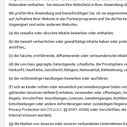
Materialien enthalten. Sie müssen Ihre Website(s) in Ihrer Anwendung ide
Wir prüfen Ihre Anwendung und benachrichtigen Sie, ob sie angenommen
auf Aufnahme Ihrer Website in das Partnerprogramm und Sie dürfen kei
Ungeeignet sind unter anderem Websites:
(a) die sexuelle oder obszöne Inhalte bewerben oder enthalten;
(b) die Gewalt verherrlichen oder gewalttätige Inhalte haben oder pot
anstiften,;
(c) die falsche, irreführende, diffamierende oder verleumderische Inha
(d) die von Hass geprägte, belästigende, schädliche, die Privatsphäre v
Herkunft, Hautfarbe, Geschlecht, Religion, Nationalität, Behinderung, 
(e) die rechtswidrige Handlungen bewerben oder ausführen;
(f) sich an Kinder richten oder wissentlich personenbezogene Daten vo
geltenden Gesetzen definiert) erheben, verwenden oder offenlegen, Vo
Regeln, Vorschriften, Anordnungen, Lizenzen, Genehmigungen, Richtlini
Entscheidungen oder andere Anforderungen einer zuständigen Regierung
Privacy Protection Act (15 U.S.C. §§ 6501-6506) oder Vorschriften, di
Internet erlassen wurden);
(g) die Marken von Amazon oder unseren verbundenen Unternehmen b