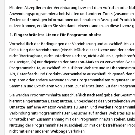
Mit dem Akzeptieren der Vereinbarung bzw. mit dem Aufrufen oder Nutz
Anwendungsprogrammierschnittstellen und anderer Tools (zusammen die
Texten und sonstigen Informationen und Inhalten in Bezug auf Produkte
nutzen können, erklären Sie sich damit einverstanden, an diese Lizenz 
1. Eingeschränkte Lizenz für Programminhalte
Vorbehaltlich der Bedingungen der Vereinbarung und ausschließlich z
Einhaltung der Vereinbarung (einschließlich dieser Lizenz und der ande
nicht übertragbare, nicht unterlizenzierbare, nicht exklusive, gebühren
anzuzeigen; (b) nur diejenigen der Amazon-Marken zu verwenden (wie in 
Programminhalte, ausschließlich auf Ihrer Website und in Übereinstimmu
API, Datenfeeds und Produkt-Werbeinhalte ausschließlich gemäß den Spe
Kopieren oder andere Verwenden von Programminhalten zugunsten Dri
Sammeln und Extrahieren von Daten. Zur Klarstellung: Zu den Program
Sie werden Programminhalte ausschließlich nach Maßgabe der Besti
hiermit eingeräumten Lizenz nutzen. Unbeschadet des Vorstehenden we
Umsätze auf eine Amazon-Website zu leiten, und werden Programminhal
Verbindung mit Programminhalten Besucher auf andere Websites als ein
unmittelbarem Zusammenhang mit den Programminhalten stehen, Links z
Nutzung der Programminhalte ausschließlich mit der betreffenden Pr
nicht mit einer anderen Webpage verlinken.