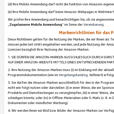
(d) Ihre Mobile Anwendung darf nicht die Funktion von Amazons eige
(e) Ihre Mobile Anwendung darf keine Amazon-Webpages in WebView 
Wir prüfen Ihre Anwendung und benachrichtigen Sie, ob sie angenomm
„
Zugelassene Mobile Anwendung
“ im Sinne der
Vereinbarung
.
Markenrichtlinien für das 
Diese Richtlinien gelten für die Nutzung der Marken, die wir Ihnen als 
müssen jederzeit strikt eingehalten werden, und jede Nutzung der Ama
Lizenzen bezüglich Ihrer Nutzung der Amazon-Marken.
1. SIE DÜRFEN DIE AMAZON-MARKEN AUSSCHLIESSLICH DURCH DARS
AUF EINER AMAZON-WEBSITE MITTELS EINES ENTSPRECHENDEN PART
2. Ihre Nutzung der Amazon-Marken muss (i) im Einklang mit der aktuells
Programmdokumentation (wie im
Vergütungskatalog
definiert) erfolg
3. Sie dürfen die Amazon-Marken ausschließlich für den in der Progr
nicht wie folgt nutzen oder darstellen: (i) in einer Weise, die ein Spo
Produkte und Dienstleistungen zu verunglimpfen, (iii) in einer Weise
schädigen könnte, oder (iv) in Offline-Materialien oder E-Mails (z. B.
Dokumenten oder mündlicher Werbung).
4. Wir werden Ihnen ein Bild bzw. Bilder der Amazon-Marken zur Verfüg