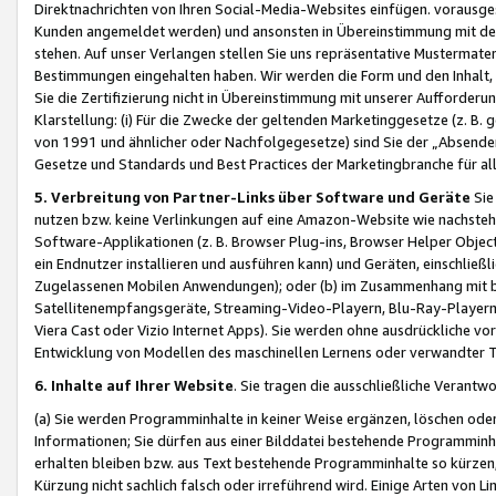
Direktnachrichten von Ihren Social-Media-Websites einfügen. vorausg
Kunden angemeldet werden) und ansonsten in Übereinstimmung mit der
stehen. Auf unser Verlangen stellen Sie uns repräsentative Mustermater
Bestimmungen eingehalten haben. Wir werden die Form und den Inhalt, di
Sie die Zertifizierung nicht in Übereinstimmung mit unserer Aufforderu
Klarstellung: (i) Für die Zwecke der geltenden Marketinggesetze (z. 
von 1991 und ähnlicher oder Nachfolgegesetze) sind Sie der „Absender“ j
Gesetze und Standards und Best Practices der Marketingbranche für 
5. Verbreitung von Partner-Links über Software und Geräte
Sie
nutzen bzw. keine Verlinkungen auf eine Amazon-Website wie nachsteh
Software-Applikationen (z. B. Browser Plug-ins, Browser Helper Objec
ein Endnutzer installieren und ausführen kann) und Geräten, einschlie
Zugelassenen Mobilen Anwendungen); oder (b) im Zusammenhang mit bzw.
Satellitenempfangsgeräte, Streaming-Video-Playern, Blu-Ray-Playern 
Viera Cast oder Vizio Internet Apps). Sie werden ohne ausdrückliche v
Entwicklung von Modellen des maschinellen Lernens oder verwandter 
6. Inhalte auf Ihrer Website
. Sie tragen die ausschließliche Verantwo
(a) Sie werden Programminhalte in keiner Weise ergänzen, löschen oder
Informationen; Sie dürfen aus einer Bilddatei bestehende Programminhal
erhalten bleiben bzw. aus Text bestehende Programminhalte so kürzen, 
Kürzung nicht sachlich falsch oder irreführend wird. Einige Arten von L