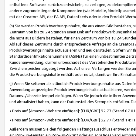
enthaltene Software zurückzuentwickeln, zu zerlegen, zu dekompilier
andere zugrunde liegende Komponenten (wie Modelle, Modellparameter
mit der Creators API, der PA API, Datenfeeds oder in den Produkt Werb
(h) Sie werden Produktwerbungsinhalte, die aus einem Bild bestehen, ni
Zeitraum von bis zu 24 Stunden einen Link auf Produktwerbungsinhalte
die nicht aus Bildern bestehen, für einen Zeitraum von bis zu 24 Stund
Ablauf dieses Zeitraums durch entsprechende Anfrage an die Creators 
Produktwerbungsinhalte aktualisieren und neu darstellen. Sofern wir Ih
Standardidentifikationsnummern (ASINs) für einen unbestimmten Zeitra
Kundenanwendung, dürfen unbeschadet des Vorstehenden Produktwerbu
Zwischenspeicher abgelegt werden. Auf unser Verlangen werden Sie un
die Produktwerbungsinhalte enthält oder nutzt, damit wir Ihre Einhalt
(i) Wenn Sie seltener als stündlich Produktwerbungsinhalte aus Datenfe
Anwendung angezeigten Produktwerbungsinhalte aktualisieren, werden 
Datums-/Uhrzeitstempel einfügen. Wenn Sie jedoch die in Ihrer Anwe
und aktualisiert haben, kann der Datumsteil des Stempels entfallen. Dies
• Preis auf [Amazon-Website einfügen]: [EUR/GBP] 32,77 (Stand 07.01.
• Preis auf [Amazon-Website einfügen]: [EUR/GBP] 32,77 (Stand 14:11 
Außerdem müssen Sie den folgenden Haftungsausschluss entweder neb
ein Pop-up-Fenster, ein Pop-up-Skript oder ein sonstiges vergleichba