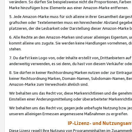
verändern. So dürfen Sie beispielsweise nicht die Proportionen, Farb
Marke hinzufügen bzw. Elemente aus einer Amazon-Marke entfernen.
5. Jede Amazon-Marke muss für sich alleine in ihrer Gesamtheit darge
grafischen oder Textelementen muss ein hinreichender Abstand gegebe
platzieren, der die Lesbarkeit oder Darstellung dieser Amazon-Marke b
6. Alle Rechte an den Amazon-Marken sind unser alleiniges Eigentum, 
kommt alleine uns zugute. Sie werden keine Handlungen vornehmen, 
stehen.
7. Du darfst kein Logo von, oder Inhalte erstellt von,
Drittanbietern au
anderweitig verwenden, es sei denn, du hast von diesem Verkäufer oder
8. Sie dürfen in keiner Rechtsordnung Marken nutzen oder zur Eintragu
keiner Rechtsordnung Marken, Domain-Namen, Subdomain-Namen, Benu
Amazon-Marke zum Verwechseln ähnlich sind.
Wir behalten uns das Recht vor, diese Markenrichtlinien und die gene
Einstellen einer Änderungsmitteilung oder überarbeiteter Markenricht
Wir behalten uns das Recht vor, gegen jede unbefugte Nutzung bzw. jede 
unserem alleinigen Ermessen angemessene Maßnahmen zu ergreifen.
IP-Lizenz- und Nutzungsan
Diese Lizenz regelt Ihre Nutzung von Programminhalten im Zusammen