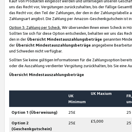
Kauf von Produkten eingelöst werden und unterliegen unseren Geschäf
uns das Recht vor, Vergütungen zurückzuhalten, bis der fällige Gesamt
das Recht vor, den Teil der Zahlungen, der den in der Zahlungstabelle 
Zahlungsart angibst. Die Zahlung per Amazon-Geschenkgutschein ist in
Option 3: Zahlung per Scheck.
Wir übersenden Ihnen einen Scheck in Höh
Sollten Sie sich für diese Option entscheiden, behalten wir uns das Rec
den in der
Übersicht Mindestauszahlungsbeträge
genannten Mindest
der
Übersicht Mindestauszahlungsbeträge
angegebene Bearbeitung
und Schweden nicht verfügbar.
Sollten Sie keine gültigen Informationen für die Zahlungsoption bereit
oder die Auszahlung verdienter Vergütung zurückhalten, bis Sie eine A
Übersicht Mindestauszahlungsbeträge
UK Maxium
UK
FR,
Minimum
un
Option 1 (Überweisung)
25£
25
£5,000
Option 2
25£
25
(Geschenkgutschein)