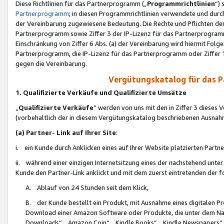
Diese Richtlinien für das Partnerprogramm („
Programmrichtlinien
“)
Partnerprogramm
; in diesen Programmrichtlinien verwendete und durch
der Vereinbarung zugewiesene Bedeutung. Die Rechte und Pflichten de
Partnerprogramm sowie Ziffer 3 der IP-Lizenz für das Partnerprogram
Einschränkung von Ziffer 6 Abs. (a) der Vereinbarung wird hiermit Fol
Partnerprogramm, die IP-Lizenz für das Partnerprogramm oder Ziffer 1
gegen die Vereinbarung.
Vergütungskatalog für das 
1. Qualifizierte Verkäufe und Qualifizierte Umsätze
„
Qualifizierte Verkäufe
“ werden von uns mit den in Ziffer 3 diese
(vorbehaltlich der in diesem Vergütungskatalog beschriebenen Ausnah
(a) Partner- Link auf Ihrer Site
:
i. ein Kunde durch Anklicken eines auf Ihrer Website platzierten Part
ii. während einer einzigen Internetsitzung eines der nachstehend unter (i)
Kunde den Partner-Link anklickt und mit dem zuerst eintretenden der f
A. Ablauf von 24 Stunden seit dem Klick,
B. der Kunde bestellt ein Produkt, mit Ausnahme eines digitalen P
Download einer Amazon Software oder Produkte, die unter dem N
Downloads“, „Amazon Coin“, „Kindle Books“, „Kindle Newspapers“, „