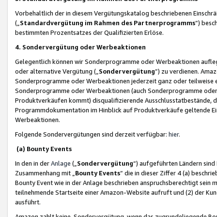
Vorbehaltlich der in diesem Vergütungskatalog beschriebenen Einschr
(„
Standardvergütung im Rahmen des Partnerprogramms
“) besc
bestimmten Prozentsatzes der Qualifizierten Erlöse.
4. Sondervergütung oder Werbeaktionen
Gelegentlich können wir Sonderprogramme oder Werbeaktionen auflegen,
oder alternative Vergütung („
Sondervergütung
”) zu verdienen. Amazo
Sonderprogramme oder Werbeaktionen jederzeit ganz oder teilweise einz
Sonderprogramme oder Werbeaktionen (auch Sonderprogramme oder We
Produktverkäufen kommt) disqualifizierende Ausschlusstatbestände, di
Programmdokumentation im Hinblick auf Produktverkäufe geltende E
Werbeaktionen.
Folgende Sondervergütungen sind derzeit verfügbar:
hier
.
(a) Bounty Events
In den in der
Anlage
(„
Sondervergütung
“) aufgeführten Ländern sind
Zusammenhang mit „
Bounty Events
“ die in dieser Ziffer 4 (a) besch
Bounty Event wie in der Anlage beschrieben anspruchsberechtigt sein mu
teilnehmende Startseite einer Amazon-Website aufruft und (2) der Kun
ausführt.
Amazon zahlt keine Sondervergütung, wenn das zugrundeliegende Boun