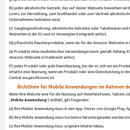
(b) jedes alkoholische Getränk, das auf deiner Webseite beworben wird
Lizenz zur Herstellung, zum Großhandel oder zum Vertrieb alkoholisch
Unternehmens betrieben wird,
(c) Säuglingsnahruhrung, alkoholische Getränke oder Tabakwaren und E
Webseiten in der EU und im Vereinigten Königreich wirbst,
(d) pflanzliche Raucherprodukte, wenn du für die Amazon-Webseite in B
(e) Produkte ohne medizinischen Verwendungszweck gemäß Anhang XVI 
Amazon-Webseite in Frankreich wirbst,
(f) jedes Produkt oder jede Dienstleistung, bei der es sich um ein Prod
erhältst eine Warnung, wenn ein Produkt oder eine Dienstleistung in de
Central ausgeschlossen ist.
Richtlinie für Mobile Anwendungen im Rahmen de
Wenn Ihre Website eine für die Nutzung auf Mobiltelefonen, Tablets 
„
Mobile Anwendung
“) enthält, gilt Folgendes:
(a) Ihre Mobile Anwendung muss in den App-Stores von Google Play, A
(b) Ihre Mobile Anwendung muss kostenlos heruntergeladen werden könn
(c) Ihre Mobile Anwendung muss originäre Inhalte haben,