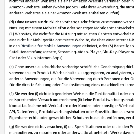
nicht mit anderen Websites als einer Amazon-Website verlinken oder i
Amazon-Website lenken (wobei jedoch Teile Ihrer Anwendung, die nich
anderen Websites als einer Amazon-Website enthalten dürfen).
(d) Ohne unsere ausdrückliche vorherige schriftliche Zustimmung werd
Nutzung mit einem Mobiltelefon oder sonstigen Mobilgerät entwickelt
(1) Websites, die nicht für die Nutzung mit solchen Geräten entwickelt
eine nicht für Mobilgeräte optimierte Website, die über einen Interne
in den
Richtlinie für Mobile Anwendungen
definiert, oder (3) Beistellge
Satellitenempfangsgeräte, Streaming-Video-Player, Blu-Ray-Player ode
Cast oder Vizio Internet-Apps).
(e) Ohne unsere ausdrückliche vorherige schriftliche Genehmigung dürfe
verwenden, um Produkt-Werbeinhalte zu aggregieren, zu analysieren, 
anderen Anwendungen, die für die Verwendung durch Personen oder Or
für die direkte Schulung oder Feinabstimmung eines maschinellen Lern
(f) Sie werden (i) nicht in irgendeiner Weise in die Funktionalität ode
entsprechenden Versuch unternehmen; (ii) keine Produktwerbungsinha
Kontaktaufnahme mit Verkäufern oder Kunden oder sonstiger Werbeaktiv
API, Datenfeeds, Produktwerbungsinhalten oder Spezifikationen erschei
Eigentumsrechte oder gewerblicher Schutzrechte, nicht entfernen, verd
(g) Sie werden nicht versuchen, (i) die Spezifikationen oder die in de
manipulieren, zu reparieren oder anderweitig abgeleitete Werke davon z