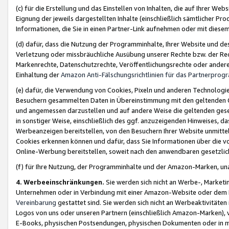
(c) für die Erstellung und das Einstellen von Inhalten, die auf Ihrer We
Eignung der jeweils dargestellten Inhalte (einschließlich sämtlicher 
Informationen, die Sie in einen Partner-Link aufnehmen oder mit diese
(d) dafür, dass die Nutzung der Programminhalte, Ihrer Website und des 
Verletzung oder missbräuchliche Ausübung unserer Rechte bzw. der Recht
Markenrechte, Datenschutzrechte, Veröffentlichungsrechte oder anderer
Einhaltung der
Amazon Anti-Fälschungsrichtlinien für das Partnerpro
(e) dafür, die Verwendung von Cookies, Pixeln und anderen Technologien
Besuchern gesammelten Daten in Übereinstimmung mit den geltenden Ge
und angemessen darzustellen und auf andere Weise die geltenden geset
in sonstiger Weise, einschließlich des ggf. anzuzeigenden Hinweises, d
Werbeanzeigen bereitstellen, von den Besuchern Ihrer Website unmitte
Cookies erkennen können und dafür, dass Sie Informationen über die v
Online-Werbung bereitstellen, soweit nach den anwendbaren gesetzlic
(f) für Ihre Nutzung, der Programminhalte und der Amazon-Marken, u
4. Werbeeinschränkungen.
Sie werden sich nicht an Werbe-, Market
Unternehmen oder in Verbindung mit einer Amazon-Website oder dem Pa
Vereinbarung
gestattet sind. Sie werden sich nicht an Werbeaktivitäten
Logos von uns oder unseren Partnern (einschließlich Amazon-Marken), 
E-Books, physischen Postsendungen, physischen Dokumenten oder in 