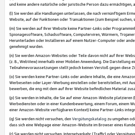
und keine andere natürliche oder juristische Person dazu ermächtigen, a
(l) Sie werden alle Handlungen unterlassen, die nach vernünftigem Erme
Website, auf der Funktionen oder Transaktionen (zum Beispiel suchen, s
(m) Sie werden auf Ihrer Website keine Partner-Links oder Programmin
Spionagesoftware, Schadsoftware, Computerviren, Würmern, Trojaner
Herunterladen oder Installieren auf einem Nutzer-Computer oder ande
genehmigt wurden.
(n) Sie werden Amazon-Websites oder Teile davon nicht auf Ihrer Websi
(z. B., WebView) innerhalb einer Mobilen Anwendung. Die Darstellung ein
Teilnahmevoraussetzungen stellt jedoch keinen Verstoß gegen diese Zif
(o) Sie werden keine Partner-Links oder andere Inhalte, die eine Am
Werbeseiten oder Layer-Werbung einstellen oder bereitstellen, mit Au
bewerben, die eng mit dem auf Ihrer Website befindlichen Material z
(p) Sie werden in Inhalte, die Sie auf einer Amazon-Website platzier
Werbediensten oder in einer Kundenbewertung, einem Forum, einem Wun
einer Amazon-Website verfügbaren Kontext) keine Partner-Links integr
(q) Sie werden nicht versuchen, den
Vergütungskatalog
zu umgehen oder
dass sich eine Webpage einer Amazon-Website im Browser eines Kunden 
(r) Sie werden nicht versuchen, Internetverkehr (Traffic) oder Vergü