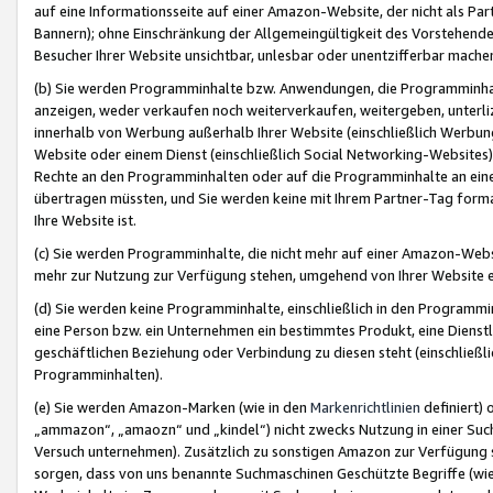
auf eine Informationsseite auf einer Amazon-Website, der nicht als Part
Bannern); ohne Einschränkung der Allgemeingültigkeit des Vorstehende
Besucher Ihrer Website unsichtbar, unlesbar oder unentzifferbar mache
(b) Sie werden Programminhalte bzw. Anwendungen, die Programminhalt
anzeigen, weder verkaufen noch weiterverkaufen, weitergeben, unterli
innerhalb von Werbung außerhalb Ihrer Website (einschließlich Werbun
Website oder einem Dienst (einschließlich Social Networking-Website
Rechte an den Programminhalten oder auf die Programminhalte an eine a
übertragen müssten, und Sie werden keine mit Ihrem Partner-Tag formati
Ihre Website ist.
(c) Sie werden Programminhalte, die nicht mehr auf einer Amazon-Websit
mehr zur Nutzung zur Verfügung stehen, umgehend von Ihrer Website e
(d) Sie werden keine Programminhalte, einschließlich in den Programmin
eine Person bzw. ein Unternehmen ein bestimmtes Produkt, eine Dienstle
geschäftlichen Beziehung oder Verbindung zu diesen steht (einschließli
Programminhalten).
(e) Sie werden Amazon-Marken (wie in den
Markenrichtlinien
definiert) 
„ammazon“, „amaozn“ und „kindel“) nicht zwecks Nutzung in einer Suc
Versuch unternehmen). Zusätzlich zu sonstigen Amazon zur Verfügung 
sorgen, dass von uns benannte Suchmaschinen Geschützte Begriffe (wie 