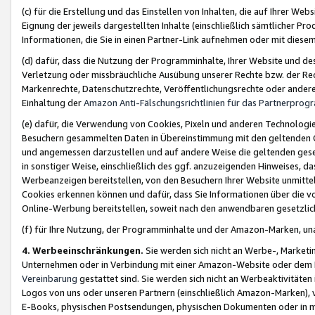
(c) für die Erstellung und das Einstellen von Inhalten, die auf Ihrer We
Eignung der jeweils dargestellten Inhalte (einschließlich sämtlicher 
Informationen, die Sie in einen Partner-Link aufnehmen oder mit diese
(d) dafür, dass die Nutzung der Programminhalte, Ihrer Website und des 
Verletzung oder missbräuchliche Ausübung unserer Rechte bzw. der Recht
Markenrechte, Datenschutzrechte, Veröffentlichungsrechte oder anderer
Einhaltung der
Amazon Anti-Fälschungsrichtlinien für das Partnerpro
(e) dafür, die Verwendung von Cookies, Pixeln und anderen Technologien
Besuchern gesammelten Daten in Übereinstimmung mit den geltenden Ge
und angemessen darzustellen und auf andere Weise die geltenden geset
in sonstiger Weise, einschließlich des ggf. anzuzeigenden Hinweises, d
Werbeanzeigen bereitstellen, von den Besuchern Ihrer Website unmitte
Cookies erkennen können und dafür, dass Sie Informationen über die v
Online-Werbung bereitstellen, soweit nach den anwendbaren gesetzlic
(f) für Ihre Nutzung, der Programminhalte und der Amazon-Marken, u
4. Werbeeinschränkungen.
Sie werden sich nicht an Werbe-, Market
Unternehmen oder in Verbindung mit einer Amazon-Website oder dem Pa
Vereinbarung
gestattet sind. Sie werden sich nicht an Werbeaktivitäten
Logos von uns oder unseren Partnern (einschließlich Amazon-Marken), 
E-Books, physischen Postsendungen, physischen Dokumenten oder in 