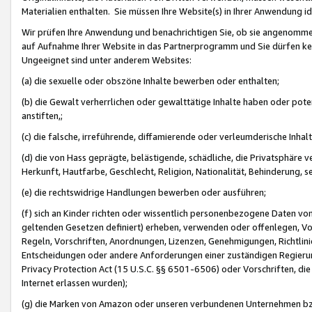
Materialien enthalten. Sie müssen Ihre Website(s) in Ihrer Anwendung ide
Wir prüfen Ihre Anwendung und benachrichtigen Sie, ob sie angenommen
auf Aufnahme Ihrer Website in das Partnerprogramm und Sie dürfen kei
Ungeeignet sind unter anderem Websites:
(a) die sexuelle oder obszöne Inhalte bewerben oder enthalten;
(b) die Gewalt verherrlichen oder gewalttätige Inhalte haben oder pot
anstiften,;
(c) die falsche, irreführende, diffamierende oder verleumderische Inha
(d) die von Hass geprägte, belästigende, schädliche, die Privatsphäre v
Herkunft, Hautfarbe, Geschlecht, Religion, Nationalität, Behinderung, 
(e) die rechtswidrige Handlungen bewerben oder ausführen;
(f) sich an Kinder richten oder wissentlich personenbezogene Daten vo
geltenden Gesetzen definiert) erheben, verwenden oder offenlegen, Vo
Regeln, Vorschriften, Anordnungen, Lizenzen, Genehmigungen, Richtlini
Entscheidungen oder andere Anforderungen einer zuständigen Regierung
Privacy Protection Act (15 U.S.C. §§ 6501-6506) oder Vorschriften, di
Internet erlassen wurden);
(g) die Marken von Amazon oder unseren verbundenen Unternehmen b