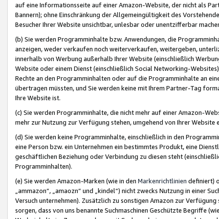
auf eine Informationsseite auf einer Amazon-Website, der nicht als Part
Bannern); ohne Einschränkung der Allgemeingültigkeit des Vorstehende
Besucher Ihrer Website unsichtbar, unlesbar oder unentzifferbar mache
(b) Sie werden Programminhalte bzw. Anwendungen, die Programminhalt
anzeigen, weder verkaufen noch weiterverkaufen, weitergeben, unterli
innerhalb von Werbung außerhalb Ihrer Website (einschließlich Werbun
Website oder einem Dienst (einschließlich Social Networking-Website
Rechte an den Programminhalten oder auf die Programminhalte an eine a
übertragen müssten, und Sie werden keine mit Ihrem Partner-Tag formati
Ihre Website ist.
(c) Sie werden Programminhalte, die nicht mehr auf einer Amazon-Websit
mehr zur Nutzung zur Verfügung stehen, umgehend von Ihrer Website e
(d) Sie werden keine Programminhalte, einschließlich in den Programmin
eine Person bzw. ein Unternehmen ein bestimmtes Produkt, eine Dienstle
geschäftlichen Beziehung oder Verbindung zu diesen steht (einschließli
Programminhalten).
(e) Sie werden Amazon-Marken (wie in den
Markenrichtlinien
definiert) 
„ammazon“, „amaozn“ und „kindel“) nicht zwecks Nutzung in einer Suc
Versuch unternehmen). Zusätzlich zu sonstigen Amazon zur Verfügung 
sorgen, dass von uns benannte Suchmaschinen Geschützte Begriffe (wie 