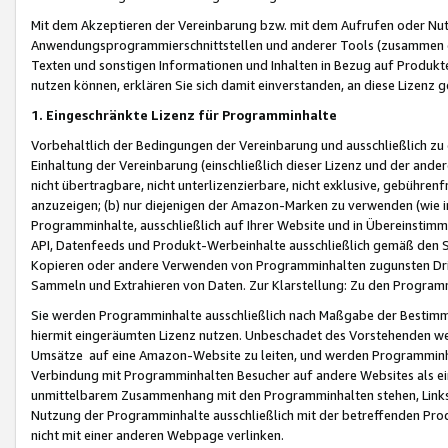
Mit dem Akzeptieren der Vereinbarung bzw. mit dem Aufrufen oder Nutz
Anwendungsprogrammierschnittstellen und anderer Tools (zusammen die
Texten und sonstigen Informationen und Inhalten in Bezug auf Produkte
nutzen können, erklären Sie sich damit einverstanden, an diese Lizenz 
1. Eingeschränkte Lizenz für Programminhalte
Vorbehaltlich der Bedingungen der Vereinbarung und ausschließlich z
Einhaltung der Vereinbarung (einschließlich dieser Lizenz und der ande
nicht übertragbare, nicht unterlizenzierbare, nicht exklusive, gebühren
anzuzeigen; (b) nur diejenigen der Amazon-Marken zu verwenden (wie in 
Programminhalte, ausschließlich auf Ihrer Website und in Übereinstimmu
API, Datenfeeds und Produkt-Werbeinhalte ausschließlich gemäß den Spe
Kopieren oder andere Verwenden von Programminhalten zugunsten Dri
Sammeln und Extrahieren von Daten. Zur Klarstellung: Zu den Program
Sie werden Programminhalte ausschließlich nach Maßgabe der Besti
hiermit eingeräumten Lizenz nutzen. Unbeschadet des Vorstehenden we
Umsätze auf eine Amazon-Website zu leiten, und werden Programminhal
Verbindung mit Programminhalten Besucher auf andere Websites als ein
unmittelbarem Zusammenhang mit den Programminhalten stehen, Links z
Nutzung der Programminhalte ausschließlich mit der betreffenden Pr
nicht mit einer anderen Webpage verlinken.