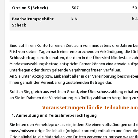
Option 3 (Scheck)
50£
50
Bearbeitungsgebühr
k.A.
k.A
Scheck
Sind auf Ihrem Konto für einen Zeitraum von mindestens drei Jahren kein
Frist von sieben Tagen nach einer entsprechenden Ankündigung die für
Schlussbetrag zurückzuhalten, der dem in der Übersicht Mindestausz
Mindestauszahlungsbetrag entspricht. Ferner können eine etwaig aufg
unterliegen oder durch geltende Verjährungsfristen verfallen.
An Sie unter Abzug bzw. Einbehalt aller in der Vereinbarung beschrieb
Ihnen gemäß der Vereinbarung zustehenden Beträge dar.
Sollten Sie, gleich aus welchem Grund, eine Überschusszahlung erhalte
an Sie im Rahmen der Vereinbarung zukünftig zahlbaren Vergütung zu 
Voraussetzungen für die Teilnahme a
1. Anmeldung und Teilnahmeberechtigung
Sie leiten den Anmeldeprozess ein, indem Sie einen vollständigen und 
muss/müssen originäre Inhalte (original content) enthalten und über d
Originalinhalte, die Materialien von Dritten verwenden, müssen wese