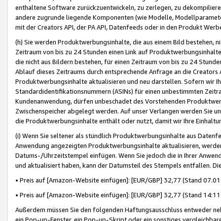
enthaltene Software zurückzuentwickeln, zu zerlegen, zu dekompilier
andere zugrunde liegende Komponenten (wie Modelle, Modellparameter
mit der Creators API, der PA API, Datenfeeds oder in den Produkt Werb
(h) Sie werden Produktwerbungsinhalte, die aus einem Bild bestehen, ni
Zeitraum von bis zu 24 Stunden einen Link auf Produktwerbungsinhalte
die nicht aus Bildern bestehen, für einen Zeitraum von bis zu 24 Stund
Ablauf dieses Zeitraums durch entsprechende Anfrage an die Creators 
Produktwerbungsinhalte aktualisieren und neu darstellen. Sofern wir Ih
Standardidentifikationsnummern (ASINs) für einen unbestimmten Zeitra
Kundenanwendung, dürfen unbeschadet des Vorstehenden Produktwerbu
Zwischenspeicher abgelegt werden. Auf unser Verlangen werden Sie un
die Produktwerbungsinhalte enthält oder nutzt, damit wir Ihre Einhalt
(i) Wenn Sie seltener als stündlich Produktwerbungsinhalte aus Datenfe
Anwendung angezeigten Produktwerbungsinhalte aktualisieren, werden 
Datums-/Uhrzeitstempel einfügen. Wenn Sie jedoch die in Ihrer Anwe
und aktualisiert haben, kann der Datumsteil des Stempels entfallen. Dies
• Preis auf [Amazon-Website einfügen]: [EUR/GBP] 32,77 (Stand 07.01.
• Preis auf [Amazon-Website einfügen]: [EUR/GBP] 32,77 (Stand 14:11 
Außerdem müssen Sie den folgenden Haftungsausschluss entweder neb
ein Pop-up-Fenster, ein Pop-up-Skript oder ein sonstiges vergleichba