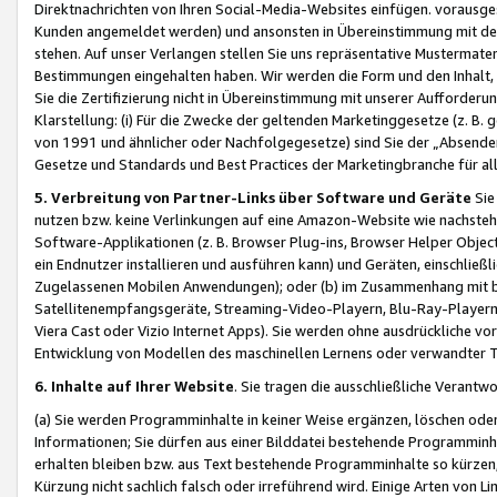
Direktnachrichten von Ihren Social-Media-Websites einfügen. vorausg
Kunden angemeldet werden) und ansonsten in Übereinstimmung mit der
stehen. Auf unser Verlangen stellen Sie uns repräsentative Mustermater
Bestimmungen eingehalten haben. Wir werden die Form und den Inhalt, di
Sie die Zertifizierung nicht in Übereinstimmung mit unserer Aufforderu
Klarstellung: (i) Für die Zwecke der geltenden Marketinggesetze (z. 
von 1991 und ähnlicher oder Nachfolgegesetze) sind Sie der „Absender“ j
Gesetze und Standards und Best Practices der Marketingbranche für 
5. Verbreitung von Partner-Links über Software und Geräte
Sie
nutzen bzw. keine Verlinkungen auf eine Amazon-Website wie nachsteh
Software-Applikationen (z. B. Browser Plug-ins, Browser Helper Objec
ein Endnutzer installieren und ausführen kann) und Geräten, einschlie
Zugelassenen Mobilen Anwendungen); oder (b) im Zusammenhang mit bzw.
Satellitenempfangsgeräte, Streaming-Video-Playern, Blu-Ray-Playern 
Viera Cast oder Vizio Internet Apps). Sie werden ohne ausdrückliche v
Entwicklung von Modellen des maschinellen Lernens oder verwandter 
6. Inhalte auf Ihrer Website
. Sie tragen die ausschließliche Verantwo
(a) Sie werden Programminhalte in keiner Weise ergänzen, löschen oder
Informationen; Sie dürfen aus einer Bilddatei bestehende Programminhal
erhalten bleiben bzw. aus Text bestehende Programminhalte so kürzen, 
Kürzung nicht sachlich falsch oder irreführend wird. Einige Arten von L