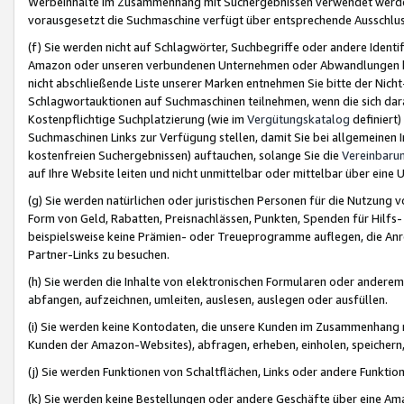
Werbeinhalte im Zusammenhang mit Suchergebnissen verwendet werden,
vorausgesetzt die Suchmaschine verfügt über entsprechende Ausschlu
(f) Sie werden nicht auf Schlagwörter, Suchbegriffe oder andere Ident
Amazon oder unseren verbundenen Unternehmen oder Abwandlungen bzw
nicht abschließende Liste unserer Marken entnehmen Sie bitte der Nich
Schlagwortauktionen auf Suchmaschinen teilnehmen, wenn die sich da
Kostenpflichtige Suchplatzierung (wie im
Vergütungskatalog
definiert
Suchmaschinen Links zur Verfügung stellen, damit Sie bei allgemeinen I
kostenfreien Suchergebnissen) auftauchen, solange Sie die
Vereinbaru
auf Ihre Website leiten und nicht unmittelbar oder mittelbar über eine
(g) Sie werden natürlichen oder juristischen Personen für die Nutzung 
Form von Geld, Rabatten, Preisnachlässen, Punkten, Spenden für Hilfs
beispielsweise keine Prämien- oder Treueprogramme auflegen, die Anrei
Partner-Links zu besuchen.
(h) Sie werden die Inhalte von elektronischen Formularen oder anderem M
abfangen, aufzeichnen, umleiten, auslesen, auslegen oder ausfüllen.
(i) Sie werden keine Kontodaten, die unsere Kunden im Zusammenhang 
Kunden der Amazon-Websites), abfragen, erheben, einholen, speichern,
(j) Sie werden Funktionen von Schaltflächen, Links oder andere Funkti
(k) Sie werden keine Bestellungen oder andere Geschäfte über eine Ama