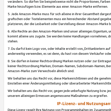
verändern. So dürfen Sie beispielsweise nicht die Proportionen, Farb
Marke hinzufügen bzw. Elemente aus einer Amazon-Marke entfernen.
5. Jede Amazon-Marke muss für sich alleine in ihrer Gesamtheit darge
grafischen oder Textelementen muss ein hinreichender Abstand gegebe
platzieren, der die Lesbarkeit oder Darstellung dieser Amazon-Marke b
6. Alle Rechte an den Amazon-Marken sind unser alleiniges Eigentum, 
kommt alleine uns zugute. Sie werden keine Handlungen vornehmen, 
stehen.
7. Du darfst kein Logo von, oder Inhalte erstellt von,
Drittanbietern au
anderweitig verwenden, es sei denn, du hast von diesem Verkäufer oder
8. Sie dürfen in keiner Rechtsordnung Marken nutzen oder zur Eintragu
keiner Rechtsordnung Marken, Domain-Namen, Subdomain-Namen, Benu
Amazon-Marke zum Verwechseln ähnlich sind.
Wir behalten uns das Recht vor, diese Markenrichtlinien und die gene
Einstellen einer Änderungsmitteilung oder überarbeiteter Markenricht
Wir behalten uns das Recht vor, gegen jede unbefugte Nutzung bzw. jede 
unserem alleinigen Ermessen angemessene Maßnahmen zu ergreifen.
IP-Lizenz- und Nutzungsan
Diese Lizenz regelt Ihre Nutzung von Programminhalten im Zusammen