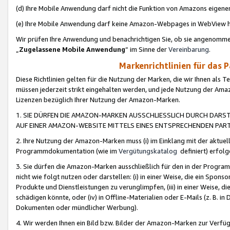
(d) Ihre Mobile Anwendung darf nicht die Funktion von Amazons eige
(e) Ihre Mobile Anwendung darf keine Amazon-Webpages in WebView 
Wir prüfen Ihre Anwendung und benachrichtigen Sie, ob sie angenomm
„
Zugelassene Mobile Anwendung
“ im Sinne der
Vereinbarung
.
Markenrichtlinien für das 
Diese Richtlinien gelten für die Nutzung der Marken, die wir Ihnen als 
müssen jederzeit strikt eingehalten werden, und jede Nutzung der Ama
Lizenzen bezüglich Ihrer Nutzung der Amazon-Marken.
1. SIE DÜRFEN DIE AMAZON-MARKEN AUSSCHLIESSLICH DURCH DARS
AUF EINER AMAZON-WEBSITE MITTELS EINES ENTSPRECHENDEN PART
2. Ihre Nutzung der Amazon-Marken muss (i) im Einklang mit der aktuells
Programmdokumentation (wie im
Vergütungskatalog
definiert) erfolg
3. Sie dürfen die Amazon-Marken ausschließlich für den in der Progr
nicht wie folgt nutzen oder darstellen: (i) in einer Weise, die ein Spo
Produkte und Dienstleistungen zu verunglimpfen, (iii) in einer Weise
schädigen könnte, oder (iv) in Offline-Materialien oder E-Mails (z. B.
Dokumenten oder mündlicher Werbung).
4. Wir werden Ihnen ein Bild bzw. Bilder der Amazon-Marken zur Verfüg