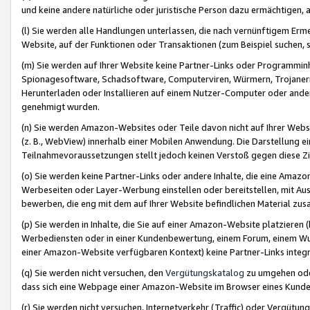
und keine andere natürliche oder juristische Person dazu ermächtigen, a
(l) Sie werden alle Handlungen unterlassen, die nach vernünftigem Erme
Website, auf der Funktionen oder Transaktionen (zum Beispiel suchen, s
(m) Sie werden auf Ihrer Website keine Partner-Links oder Programmin
Spionagesoftware, Schadsoftware, Computerviren, Würmern, Trojaner
Herunterladen oder Installieren auf einem Nutzer-Computer oder ande
genehmigt wurden.
(n) Sie werden Amazon-Websites oder Teile davon nicht auf Ihrer Websi
(z. B., WebView) innerhalb einer Mobilen Anwendung. Die Darstellung ein
Teilnahmevoraussetzungen stellt jedoch keinen Verstoß gegen diese Zif
(o) Sie werden keine Partner-Links oder andere Inhalte, die eine Am
Werbeseiten oder Layer-Werbung einstellen oder bereitstellen, mit Au
bewerben, die eng mit dem auf Ihrer Website befindlichen Material z
(p) Sie werden in Inhalte, die Sie auf einer Amazon-Website platzier
Werbediensten oder in einer Kundenbewertung, einem Forum, einem Wun
einer Amazon-Website verfügbaren Kontext) keine Partner-Links integr
(q) Sie werden nicht versuchen, den
Vergütungskatalog
zu umgehen oder
dass sich eine Webpage einer Amazon-Website im Browser eines Kunden 
(r) Sie werden nicht versuchen, Internetverkehr (Traffic) oder Vergü