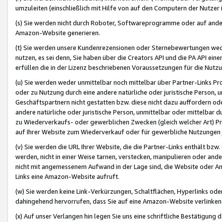
umzuleiten (einschließlich mit Hilfe von auf den Computern der Nutzer i
(s) Sie werden nicht durch Roboter, Softwareprogramme oder auf andere
Amazon-Website generieren.
(t) Sie werden unsere Kundenrezensionen oder Sternebewertungen wed
nutzen, es sei denn, Sie haben über die Creators API und die PA API e
erfüllen die in der Lizenz beschriebenen Voraussetzungen für die Nutzu
(u) Sie werden weder unmittelbar noch mittelbar über Partner-Links P
oder zu Nutzung durch eine andere natürliche oder juristische Person,
Geschäftspartnern nicht gestatten bzw. diese nicht dazu auffordern od
andere natürliche oder juristische Person, unmittelbar oder mittelbar
zu Wiederverkaufs- oder gewerblichen Zwecken (gleich welcher Art) 
auf Ihrer Website zum Wiederverkauf oder für gewerbliche Nutzungen 
(v) Sie werden die URL Ihrer Website, die die Partner-Links enthält b
werden, nicht in einer Weise tarnen, verstecken, manipulieren oder and
nicht mit angemessenem Aufwand in der Lage sind, die Website oder A
Links eine Amazon-Website aufruft.
(w) Sie werden keine Link-Verkürzungen, Schaltflächen, Hyperlinks ode
dahingehend hervorrufen, dass Sie auf eine Amazon-Website verlinken
(x) Auf unser Verlangen hin legen Sie uns eine schriftliche Bestätigung