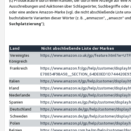
(c) Produktkäufe durch einen Kunden, der durch eine Anzeige auf eine 
Ausschreibungen und Auktionen über Schlagwörter, Suchbegriffe oder 
oder eine andere Amazon-Marke (vgl. die nicht abschließende Liste un
buchstabierte Varianten dieser Wörter (z. B. „ammazon“, „amaozn“ und „
Suchplatzierung
”);
Land
Nicht abschließende Liste der Marken
Vereinigtes
https://www.amazon.co.uk/gp/feature.html?ie=U
Königreich
Frankreich
https://www.amazon.fr/gp/help/customer/displa
E78834F9BA58__SECTION_64DE0ED1D744420E9
Italien
https://www.amazon.it/gp/help/customer/display
Irland
https://www.amazon.ie/gp/help/customer/displa
Niederlande
https://www.amazon.nl/gp/help/customer/display
Spanien
https://www.amazon.es/gp/help/customer/display
Deutschland
https://www.amazon.de/gp/help/customer/displa
Schweden
https://www.amazon.de/gp/help/customer/displa
Polen
https://www.amazon.pl/gp/help/customer/display
Belgien
https://www.amazon.com.be/gp/help/customer/d