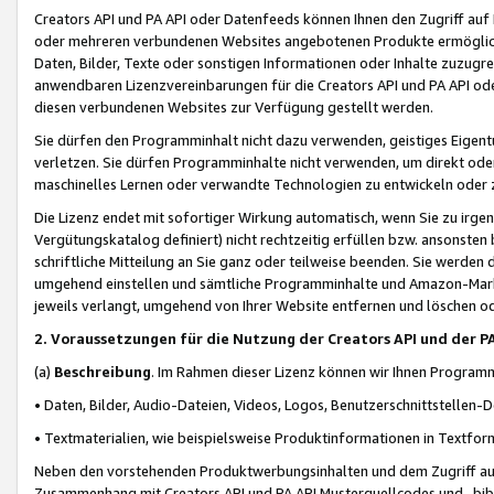
Creators API und PA API oder Datenfeeds können Ihnen den Zugriff auf D
oder mehreren verbundenen Websites angebotenen Produkte ermögliche
Daten, Bilder, Texte oder sonstigen Informationen oder Inhalte zuzugre
anwendbaren Lizenzvereinbarungen für die Creators API und PA API od
diesen verbundenen Websites zur Verfügung gestellt werden.
Sie dürfen den Programminhalt nicht dazu verwenden, geistiges Eigent
verletzen. Sie dürfen Programminhalte nicht verwenden, um direkt ode
maschinelles Lernen oder verwandte Technologien zu entwickeln oder zu
Die Lizenz endet mit sofortiger Wirkung automatisch, wenn Sie zu irg
Vergütungskatalog definiert) nicht rechtzeitig erfüllen bzw. ansonsten
schriftliche Mitteilung an Sie ganz oder teilweise beenden. Sie werden
umgehend einstellen und sämtliche Programminhalte und Amazon-Marke
jeweils verlangt, umgehend von Ihrer Website entfernen und löschen od
2. Voraussetzungen für die Nutzung der Creators API und der P
(a)
Beschreibung
. Im Rahmen dieser Lizenz können wir Ihnen Programmi
• Daten, Bilder, Audio-Dateien, Videos, Logos, Benutzerschnittstellen-
• Textmaterialien, wie beispielsweise Produktinformationen in Textfor
Neben den vorstehenden Produktwerbungsinhalten und dem Zugriff auf 
Zusammenhang mit Creators API und PA API Musterquellcodes und -bibli