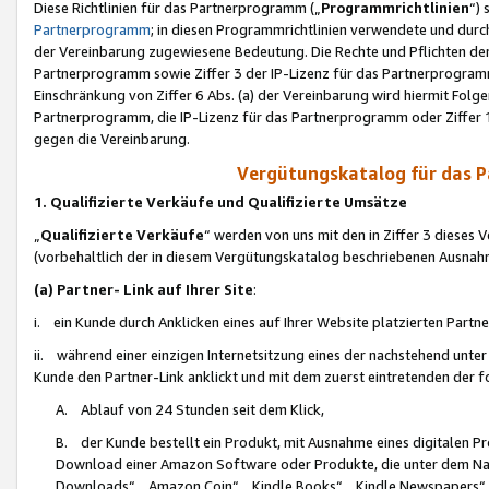
Diese Richtlinien für das Partnerprogramm („
Programmrichtlinien
“)
Partnerprogramm
; in diesen Programmrichtlinien verwendete und durch
der Vereinbarung zugewiesene Bedeutung. Die Rechte und Pflichten de
Partnerprogramm sowie Ziffer 3 der IP-Lizenz für das Partnerprogram
Einschränkung von Ziffer 6 Abs. (a) der Vereinbarung wird hiermit Fol
Partnerprogramm, die IP-Lizenz für das Partnerprogramm oder Ziffer 1
gegen die Vereinbarung.
Vergütungskatalog für das 
1. Qualifizierte Verkäufe und Qualifizierte Umsätze
„
Qualifizierte Verkäufe
“ werden von uns mit den in Ziffer 3 diese
(vorbehaltlich der in diesem Vergütungskatalog beschriebenen Ausnah
(a) Partner- Link auf Ihrer Site
:
i. ein Kunde durch Anklicken eines auf Ihrer Website platzierten Part
ii. während einer einzigen Internetsitzung eines der nachstehend unter (i)
Kunde den Partner-Link anklickt und mit dem zuerst eintretenden der f
A. Ablauf von 24 Stunden seit dem Klick,
B. der Kunde bestellt ein Produkt, mit Ausnahme eines digitalen P
Download einer Amazon Software oder Produkte, die unter dem N
Downloads“, „Amazon Coin“, „Kindle Books“, „Kindle Newspapers“, „