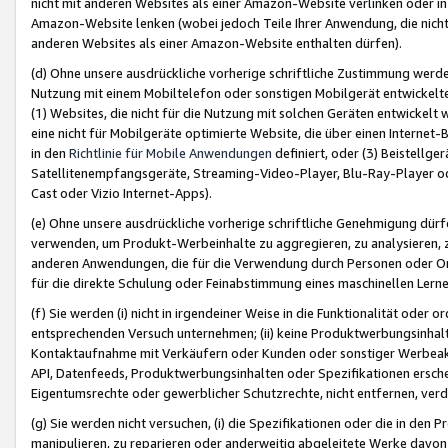
nicht mit anderen Websites als einer Amazon-Website verlinken oder i
Amazon-Website lenken (wobei jedoch Teile Ihrer Anwendung, die nich
anderen Websites als einer Amazon-Website enthalten dürfen).
(d) Ohne unsere ausdrückliche vorherige schriftliche Zustimmung werd
Nutzung mit einem Mobiltelefon oder sonstigen Mobilgerät entwickelt
(1) Websites, die nicht für die Nutzung mit solchen Geräten entwickelt
eine nicht für Mobilgeräte optimierte Website, die über einen Interne
in den
Richtlinie für Mobile Anwendungen
definiert, oder (3) Beistellge
Satellitenempfangsgeräte, Streaming-Video-Player, Blu-Ray-Player ode
Cast oder Vizio Internet-Apps).
(e) Ohne unsere ausdrückliche vorherige schriftliche Genehmigung dürfe
verwenden, um Produkt-Werbeinhalte zu aggregieren, zu analysieren, 
anderen Anwendungen, die für die Verwendung durch Personen oder Or
für die direkte Schulung oder Feinabstimmung eines maschinellen Lern
(f) Sie werden (i) nicht in irgendeiner Weise in die Funktionalität ode
entsprechenden Versuch unternehmen; (ii) keine Produktwerbungsinha
Kontaktaufnahme mit Verkäufern oder Kunden oder sonstiger Werbeaktiv
API, Datenfeeds, Produktwerbungsinhalten oder Spezifikationen erschei
Eigentumsrechte oder gewerblicher Schutzrechte, nicht entfernen, verd
(g) Sie werden nicht versuchen, (i) die Spezifikationen oder die in de
manipulieren, zu reparieren oder anderweitig abgeleitete Werke davon z