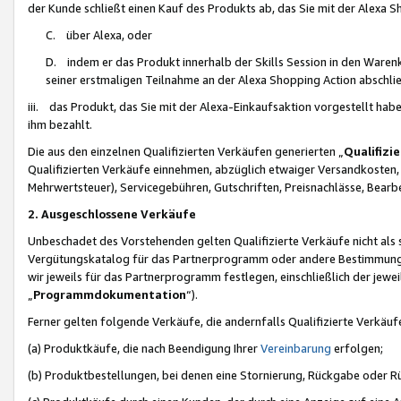
der Kunde schließt einen Kauf des Produkts ab, das Sie mit der Alexa 
C. über Alexa, oder
D. indem er das Produkt innerhalb der Skills Session in den Waren
seiner erstmaligen Teilnahme an der Alexa Shopping Action abschlie
iii. das Produkt, das Sie mit der Alexa-Einkaufsaktion vorgestellt ha
ihm bezahlt.
Die aus den einzelnen Qualifizierten Verkäufen generierten „
Qualifizi
Qualifizierten Verkäufe einnehmen, abzüglich etwaiger Versandkosten
Mehrwertsteuer), Servicegebühren, Gutschriften, Preisnachlässe, Bear
2. Ausgeschlossene Verkäufe
Unbeschadet des Vorstehenden gelten Qualifizierte Verkäufe nicht als
Vergütungskatalog für das Partnerprogramm oder andere Bestimmungen,
wir jeweils für das Partnerprogramm festlegen, einschließlich der jewe
„
Programmdokumentation
“).
Ferner gelten folgende Verkäufe, die andernfalls Qualifizierte Verkä
(a) Produktkäufe, die nach Beendigung Ihrer
Vereinbarung
erfolgen;
(b) Produktbestellungen, bei denen eine Stornierung, Rückgabe oder R