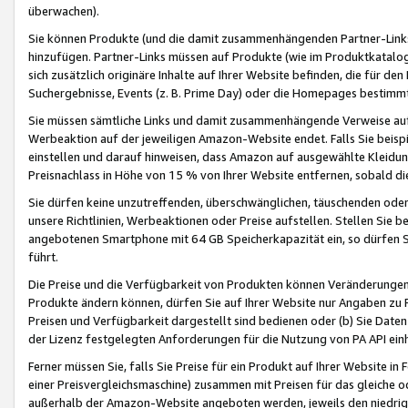
überwachen).
Sie können Produkte (und die damit zusammenhängenden Partner-Links)
hinzufügen. Partner-Links müssen auf Produkte (wie im Produktkatalog de
sich zusätzlich originäre Inhalte auf Ihrer Website befinden, die für 
Suchergebnisse, Events (z. B. Prime Day) oder die Homepages bestimmte
Sie müssen sämtliche Links und damit zusammenhängende Verweise auf z
Werbeaktion auf der jeweiligen Amazon-Website endet. Falls Sie beisp
einstellen und darauf hinweisen, dass Amazon auf ausgewählte Kleidun
Preisnachlass in Höhe von 15 % von Ihrer Website entfernen, sobald di
Sie dürfen keine unzutreffenden, überschwänglichen, täuschenden od
unsere Richtlinien, Werbeaktionen oder Preise aufstellen. Stellen Sie 
angebotenen Smartphone mit 64 GB Speicherkapazität ein, so dürfen S
führt.
Die Preise und die Verfügbarkeit von Produkten können Veränderungen 
Produkte ändern können, dürfen Sie auf Ihrer Website nur Angaben zu P
Preisen und Verfügbarkeit dargestellt sind bedienen oder (b) Sie Daten
der Lizenz festgelegten Anforderungen für die Nutzung von PA API einh
Ferner müssen Sie, falls Sie Preise für ein Produkt auf Ihrer Website in 
einer Preisvergleichsmaschine) zusammen mit Preisen für das gleiche o
außerhalb der Amazon-Website angeboten werden, jeweils den niedrigst