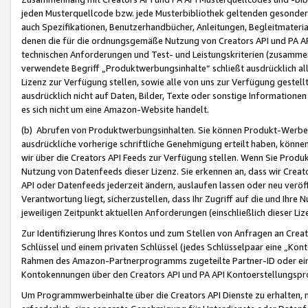
jeden Musterquellcode bzw. jede Musterbibliothek geltenden gesonder
auch Spezifikationen, Benutzerhandbücher, Anleitungen, Begleitmaterial
denen die für die ordnungsgemäße Nutzung von Creators API und PA A
technischen Anforderungen und Test- und Leistungskriterien (zusammen
verwendete Begriff „Produktwerbungsinhalte“ schließt ausdrücklich al
Lizenz zur Verfügung stellen, sowie alle von uns zur Verfügung gestel
ausdrücklich nicht auf Daten, Bilder, Texte oder sonstige Informatione
es sich nicht um eine Amazon-Website handelt.
(b) Abrufen von Produktwerbungsinhalten. Sie können Produkt-Werbein
ausdrückliche vorherige schriftliche Genehmigung erteilt haben, könn
wir über die Creators API Feeds zur Verfügung stellen. Wenn Sie Produk
Nutzung von Datenfeeds dieser Lizenz. Sie erkennen an, dass wir Creat
API oder Datenfeeds jederzeit ändern, auslaufen lassen oder neu veröffe
Verantwortung liegt, sicherzustellen, dass Ihr Zugriff auf die und Ihr
jeweiligen Zeitpunkt aktuellen Anforderungen (einschließlich dieser Liz
Zur Identifizierung Ihres Kontos und zum Stellen von Anfragen an Crea
Schlüssel und einem privaten Schlüssel (jedes Schlüsselpaar eine „Kon
Rahmen des Amazon-Partnerprogramms zugeteilte Partner-ID oder ein
Kontokennungen über den Creators API und PA API Kontoerstellungspro
Um Programmwerbeinhalte über die Creators API Dienste zu erhalten, m