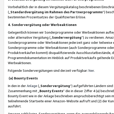
Vorbehaltlich der in diesem Vergütungskatalog beschriebenen Einschr
(„
Standardvergütung im Rahmen des Partnerprogramms
“) besc
bestimmten Prozentsatzes der Qualifizierten Erlöse.
4. Sondervergütung oder Werbeaktionen
Gelegentlich können wir Sonderprogramme oder Werbeaktionen auflegen,
oder alternative Vergütung („
Sondervergütung
”) zu verdienen. Amazo
Sonderprogramme oder Werbeaktionen jederzeit ganz oder teilweise einz
Sonderprogramme oder Werbeaktionen (auch Sonderprogramme oder We
Produktverkäufen kommt) disqualifizierende Ausschlusstatbestände, di
Programmdokumentation im Hinblick auf Produktverkäufe geltende E
Werbeaktionen.
Folgende Sondervergütungen sind derzeit verfügbar:
hier
.
(a) Bounty Events
In den in der
Anlage
(„
Sondervergütung
“) aufgeführten Ländern sind
Zusammenhang mit „
Bounty Events
“ die in dieser Ziffer 4 (a) besch
Bounty Event wie in der Anlage beschrieben anspruchsberechtigt sein mu
teilnehmende Startseite einer Amazon-Website aufruft und (2) der Kun
ausführt.
Amazon zahlt keine Sondervergütung, wenn das zugrundeliegende Boun