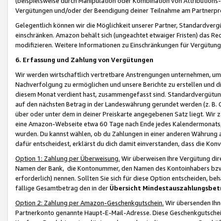
(beispielsweise durch Manipulation oder Kombination von Attributions-
Vergütungen und/oder der Beendigung deiner Teilnahme am Partnerp
Gelegentlich können wir die Möglichkeit unserer Partner, Standardv
einschränken. Amazon behält sich (ungeachtet etwaiger Fristen) das Re
modifizieren. Weitere Informationen zu Einschränkungen für Vergütung
6. Erfassung und Zahlung von Vergütungen
Wir werden wirtschaftlich vertretbare Anstrengungen unternehmen, um 
Nachverfolgung zu ermöglichen und unsere Berichte zu erstellen und di
diesem Monat verdient hast, zusammengefasst sind. Standardvergütung
auf den nächsten Betrag in der Landeswährung gerundet werden (z. B. C
über oder unter dem in deiner Preiskarte angegebenen Satz liegt. Wir
eine Amazon-Webseite etwa 60 Tage nach Ende jedes Kalendermonats, i
wurden. Du kannst wählen, ob du Zahlungen in einer anderen Währung
dafür entscheidest, erklärst du dich damit einverstanden, dass die K
Option 1: Zahlung per Überweisung.
Wir überweisen Ihre Vergütung dir
Namen der Bank, die Kontonummer, den Namen des Kontoinhabers bzw. a
erforderlich) nennen. Sollten Sie sich für diese Option entscheiden, be
fällige Gesamtbetrag den in der
Übersicht Mindestauszahlungsbet
Option 2: Zahlung per Amazon-Geschenkgutschein.
Wir übersenden Ihne
Partnerkonto genannte Haupt-E-Mail-Adresse. Diese Geschenkgutschei