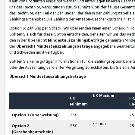
Kauf von Produkten eingelöst werden und unterliegen unseren Geschäf
uns das Recht vor, Vergütungen zurückzuhalten, bis der fällige Gesamt
das Recht vor, den Teil der Zahlungen, der den in der Zahlungstabelle 
Zahlungsart angibst. Die Zahlung per Amazon-Geschenkgutschein ist in
Option 3: Zahlung per Scheck.
Wir übersenden Ihnen einen Scheck in Höh
Sollten Sie sich für diese Option entscheiden, behalten wir uns das Rec
den in der
Übersicht Mindestauszahlungsbeträge
genannten Mindest
der
Übersicht Mindestauszahlungsbeträge
angegebene Bearbeitung
und Schweden nicht verfügbar.
Sollten Sie keine gültigen Informationen für die Zahlungsoption bereit
oder die Auszahlung verdienter Vergütung zurückhalten, bis Sie eine A
Übersicht Mindestauszahlungsbeträge
UK Maxium
UK
FR,
Minimum
un
Option 1 (Überweisung)
25£
25
£5,000
Option 2
25£
25
(Geschenkgutschein)