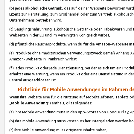
(b) jedes alkoholische Getränk, das auf deiner Webseite beworben wird
Lizenz zur Herstellung, zum Großhandel oder zum Vertrieb alkoholisch
Unternehmens betrieben wird,
(c) Säuglingsnahruhrung, alkoholische Getränke oder Tabakwaren und E
Webseiten in der EU und im Vereinigten Königreich wirbst,
(d) pflanzliche Raucherprodukte, wenn du für die Amazon-Webseite in B
(e) Produkte ohne medizinischen Verwendungszweck gemäß Anhang XVI 
Amazon-Webseite in Frankreich wirbst,
(f) jedes Produkt oder jede Dienstleistung, bei der es sich um ein Prod
erhältst eine Warnung, wenn ein Produkt oder eine Dienstleistung in de
Central ausgeschlossen ist.
Richtlinie für Mobile Anwendungen im Rahmen de
Wenn Ihre Website eine für die Nutzung auf Mobiltelefonen, Tablets 
„
Mobile Anwendung
“) enthält, gilt Folgendes:
(a) Ihre Mobile Anwendung muss in den App-Stores von Google Play, A
(b) Ihre Mobile Anwendung muss kostenlos heruntergeladen werden könn
(c) Ihre Mobile Anwendung muss originäre Inhalte haben,