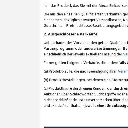
iii. das Produkt, das Sie mit der Alexa-Einkaufsa
Die aus den einzelnen Qualifizierten Verkäufen gen
einnehmen, abzüglich etwaiger Versandkosten, Ko
Gutschriften, Preisnachlässe, Bearbeitungsgebühr
2. Ausgeschlossene Verkäufe
Unbeschadet des Vorstehenden gelten Qualifiziert
Partnerprogramm oder andere Bestimmungen, Beding
einschließlich der jeweils aktuellen Fassung der
Ve
Ferner gelten folgende Verkäufe, die andernfalls
(a) Produktkäufe, die nach Beendigung Ihrer
Verei
(b) Produktbestellungen, bei denen eine Stornier
(c) Produktkäufe durch einen Kunden, der durch e
Auktionen über Schlagwörter, Suchbegriffe oder a
nicht abschließende Liste unserer Marken über di
und „kindel“) enthalten (jeweils eine „
Unzulässig