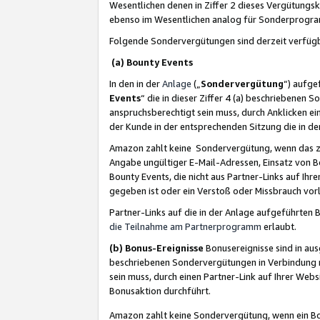
Wesentlichen denen in Ziffer 2 dieses Vergütung
ebenso im Wesentlichen analog für Sonderprogr
Folgende Sondervergütungen sind derzeit verfüg
(a) Bounty Events
In den in der
Anlage
(„
Sondervergütung
“) aufge
Events
“ die in dieser Ziffer 4 (a) beschriebenen 
anspruchsberechtigt sein muss, durch Anklicken ei
der Kunde in der entsprechenden Sitzung die in d
Amazon zahlt keine Sondervergütung, wenn das z
Angabe ungültiger E-Mail-Adressen, Einsatz von B
Bounty Events, die nicht aus Partner-Links auf Ihre
gegeben ist oder ein Verstoß oder Missbrauch vorl
Partner-Links auf die in der Anlage aufgeführte
die Teilnahme am Partnerprogramm
erlaubt.
(b) Bonus-Ereignisse
Bonusereignisse sind in au
beschriebenen Sondervergütungen in Verbindung m
sein muss, durch einen Partner-Link auf Ihrer We
Bonusaktion durchführt.
Amazon zahlt keine Sondervergütung, wenn ein Bon