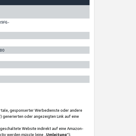
89F6-
280
ortale, gesponserter Werbedienste oder andere
“) generierten oder angezeigten Link auf eine
ngeschaltete Website indirekt auf eine Amazon-
ktiv werden müsste (eine „
Umleitung
“);