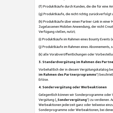
(f) Produktkäufe durch Kunden, die die für eine
(g) Produktkäufe, die nicht richtig zurückverfolg
(h) Produktkäufe über einen Partner-Link in einer
Zugelassenen Mobilen Anwendung, der nicht Creator
Verfügung stellen, nutzt;
(i) Produktkäufe im Rahmen eines Bounty Events (w
(j) Produktkäufe im Rahmen eines Abonnements, so
(k) alle Vorabveröffentlichungen oder Vorbestellu
3. Standardvergütung im Rahmen des Part
Vorbehaltlich der in diesem Vergütungskatalog b
im Rahmen des Partnerprogramms
“) beschri
Erlöse.
4. Sondervergütung oder Werbeaktionen
Gelegentlich können wir Sonderprogramme oder Wer
Vergütung („
Sondervergütung
”) zu verdienen. 
Werbeaktionen jederzeit ganz oder teilweise einz
Sonderprogramme oder Werbeaktionen, bei denen e