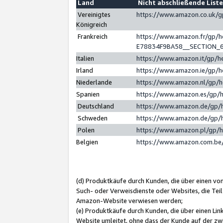
Land
Nicht abschließende List
Vereinigtes
https://www.amazon.co.uk/
Königreich
Frankreich
https://www.amazon.fr/gp/
E78834F9BA58__SECTION_
Italien
https://www.amazon.it/gp/h
Irland
https://www.amazon.ie/gp/
Niederlande
https://www.amazon.nl/gp/
Spanien
https://www.amazon.es/gp/
Deutschland
https://www.amazon.de/gp/
Schweden
https://www.amazon.de/gp/
Polen
https://www.amazon.pl/gp/
Belgien
https://www.amazon.com.be
(d) Produktkäufe durch Kunden, die über einen vo
Such- oder Verweisdienste oder Websites, die Teil
Amazon-Website verwiesen werden;
(e) Produktkäufe durch Kunden, die über einen Li
Website umleitet, ohne dass der Kunde auf der zw