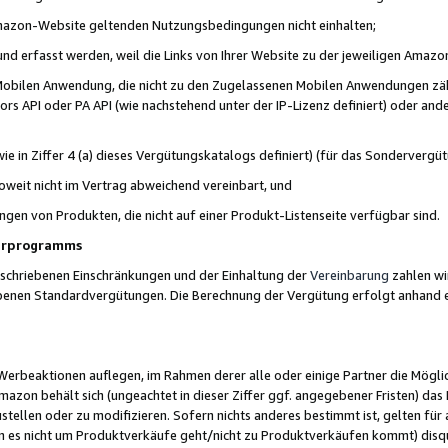
 Amazon-Website geltenden Nutzungsbedingungen nicht einhalten;
t und erfasst werden, weil die Links von Ihrer Website zu der jeweiligen Am
 Mobilen Anwendung, die nicht zu den Zugelassenen Mobilen Anwendungen zählt
s API oder PA API (wie nachstehend unter der IP-Lizenz definiert) oder ander
ie in Ziffer 4 (a) dieses Vergütungskatalogs definiert) (für das Sonderverg
weit nicht im Vertrag abweichend vereinbart, und
ngen von Produkten, die nicht auf einer Produkt-Listenseite verfügbar sind.
nerprogramms
eschriebenen Einschränkungen und der Einhaltung der
Vereinbarung
zahlen wir
ebenen Standardvergütungen. Die Berechnung der Vergütung erfolgt anhand e
beaktionen auflegen, im Rahmen derer alle oder einige Partner die Möglichk
Amazon behält sich (ungeachtet in dieser Ziffer ggf. angegebener Fristen) d
ustellen oder zu modifizieren. Sofern nichts anderes bestimmt ist, gelten 
s nicht um Produktverkäufe geht/nicht zu Produktverkäufen kommt) disqua