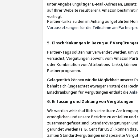
unter Angabe ungültiger E-Mail-Adressen, Einsatz
auf Ihrer Website resultieren). Amazon bestimmt i
vorliegt.
Partner-Links zu den im Anhang aufgeführten Hom
Voraussetzungen für die Teilnahme am Partnerp
5. Einschränkungen in Bezug auf Vergütunge
Partner-Tags sollten nur verwendet werden, um von 
versuchst, Vergütungen sowohl vom Amazon Partn
oder Kombination von Attributions-Links), könne
Partnerprogramm.
Gelegentlich können wir die Möglichkeit unsere
behält sich (ungeachtet etwaiger Fristen) das Rec
Einschränkungen für Vergütungen enthält die
Anla
6. Erfassung und Zahlung von Vergütungen
Wir werden wirtschaftlich vertretbare Anstrengu
ermöglichen und unsere Berichte zu erstellen und 
zusammengefasst sind. Standardvergütungen und s
gerundet werden (z. B. Cent für USD), können dazu
zahlen Standardvergütungen und spezielle Vergüt