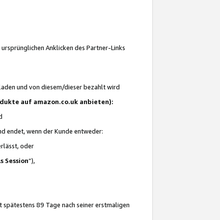
 ursprünglichen Anklicken des Partner-Links
laden und von diesem/dieser bezahlt wird
rodukte auf amazon.co.uk anbieten):
d
 und endet, wenn der Kunde entweder:
erlässt, oder
ls Session
“),
t spätestens 89 Tage nach seiner erstmaligen