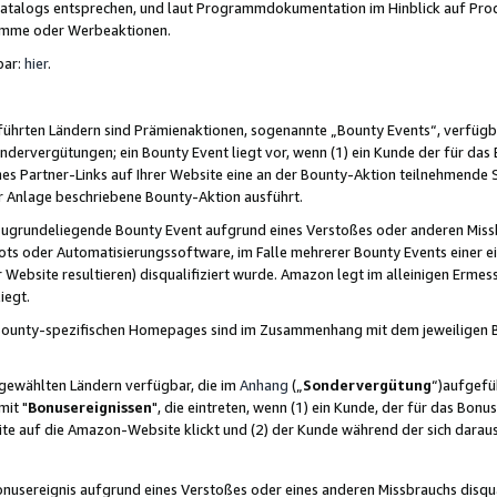
skatalogs entsprechen, und laut Programmdokumentation im Hinblick auf Pr
amme oder Werbeaktionen.
bar:
hier
.
führten Ländern sind Prämienaktionen, sogenannte „Bounty Events“, verfügb
Sondervergütungen; ein Bounty Event liegt vor, wenn (1) ein Kunde der für da
nes Partner-Links auf Ihrer Website eine an der Bounty-Aktion teilnehmende 
er Anlage beschriebene Bounty-Aktion ausführt.
ugrundeliegende Bounty Event aufgrund eines Verstoßes oder anderen Miss
ots oder Automatisierungssoftware, im Falle mehrerer Bounty Events einer e
r Website resultieren) disqualifiziert wurde. Amazon legt im alleinigen Ermess
iegt.
n Bounty-spezifischen Homepages sind im Zusammenhang mit dem jeweiligen
sgewählten Ländern verfügbar, die im
Anhang
(„
Sondervergütung
“)aufgefüh
it "
Bonusereignissen
", die eintreten, wenn (1) ein Kunde, der für das Bon
bsite auf die Amazon-Website klickt und (2) der Kunde während der sich dar
usereignis aufgrund eines Verstoßes oder eines anderen Missbrauchs disqua