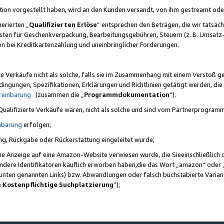
ktion vorgestellt haben, wird an den Kunden versandt, von ihm gestreamt od
erierten „
Qualifizierten Erlöse
“ entsprechen den Beträgen, die wir tatsäch
sten für Geschenkverpackung, Bearbeitungsgebühren, Steuern (z. B. Umsatz-
en bei Kreditkartenzahlung und uneinbringlicher Forderungen.
e Verkäufe nicht als solche, falls sie im Zusammenhang mit einem Verstoß 
ungen, Spezifikationen, Erklärungen und Richtlinien getätigt werden, die 
reinbarung
(zusammen die „
Programmdokumentation
“).
 Qualifizierte Verkäufe wären, nicht als solche und sind vom Partnerprogra
nbarung
erfolgen;
ung, Rückgabe oder Rückerstattung eingeleitet wurde;
ine Anzeige auf eine Amazon-Website verwiesen wurde, die Sieeinschließlich
ndere Identifikatoren käuflich erworben haben,die das Wort „amazon“ oder 
e unten genannten Links) bzw. Abwandlungen oder falsch buchstabierte Varia
e Kostenpflichtige Suchplatzierung
”);