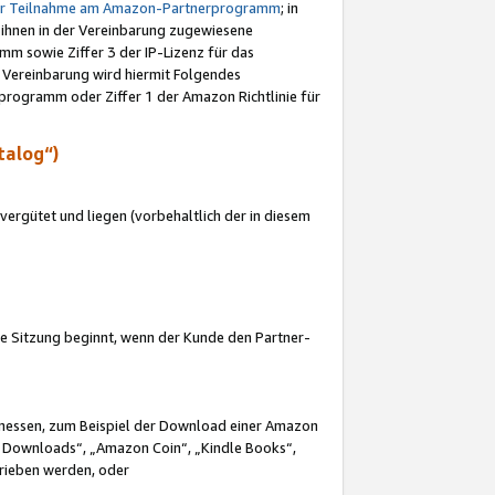
ur Teilnahme am Amazon-Partnerprogramm
; in
 ihnen in der Vereinbarung zugewiesene
m sowie Ziffer 3 der IP-Lizenz für das
 Vereinbarung wird hiermit Folgendes
programm oder Ziffer 1 der Amazon Richtlinie für
talog“)
ergütet und liegen (vorbehaltlich der in diesem
i die Sitzung beginnt, wenn der Kunde den Partner-
Ermessen, zum Beispiel der Download einer Amazon
 Downloads“, „Amazon Coin“, „Kindle Books“,
trieben werden, oder