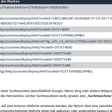
e der Marken
gp/feature.html?ie=UTF8&docId=1000642963
help/customer/display.html?nodeId=548524#GUID-602FA6E8-D724-4317-
64DE0ED1D744420E933ED292E5A7B3D3
elp/customer/display.html?nodeId=201014060
help/customer/display.html?nodeId=GCX77V9988LUPMB2
help/customer/display.html/ref=hp_left_v4_sib?ie=UTF8&nodeId=201909
help/customer/display.html/?nodeId=201014060
help/customer/display.html?nodeId=200975440
help/customer/display.html?nodeId=200975440
help/customer/display.html?nodeId=200975440
/gp/help/customer/display.html?nodeId=GCX77V9988LUPMB2
n einer Suchmaschine (einschließlich Google, Yahoo, Bing oder andere Webp
 des Netzwerkes solcher Suchmaschinen sind), (jeweils eine „
Suchmaschine
nk auf eine Amazon-Website verwiesen werden, der Nutzer über eine zwische
ischengeschalteten Website einen Link anklicken oder anderweitig bewusst a