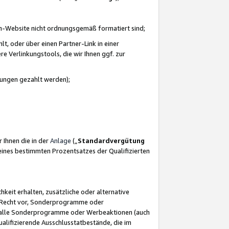
azon-Website nicht ordnungsgemäß formatiert sind;
, oder über einen Partner-Link in einer
e Verlinkungstools, die wir Ihnen ggf. zur
ütungen gezahlt werden);
 Ihnen die in der
Anlage
(„
Standardvergütung
ines bestimmten Prozentsatzes der Qualifizierten
eit erhalten, zusätzliche oder alternative
as Recht vor, Sonderprogramme oder
für alle Sonderprogramme oder Werbeaktionen (auch
lifizierende Ausschlusstatbestände, die im