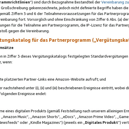
rammrichtlinien
“) sind durch Bezugnahme Bestandteil der
Vereinbarung z
Großschreibung gekennzeichnete, jedoch nicht definierte Begriffe haben die
 gemäß Ziffern 3 und 6 der Teilnahmevoraussetzungen für das Partnerprogram
nbarung fort. Vorsorglich und ohne Einschränkung von Ziffer 6 Abs. (a) der
ungen für die Teilnahme am Partnerprogramm, die IP-Lizenz für das Partner
rstoß gegen die Vereinbarung.
ungskatalog für das Partnerprogramm („Vergütungska
 Umsätze
n in Ziffer 3 dieses Vergütungskatalogs festgelegten Standardvergütungen v
r, wenn:
ite platzierten Partner-Links eine Amazon-Website aufruft; und
r nachstehend unter (i), (ii) und (iii) beschriebenen Ereignisse eintritt, wobe
 folgenden Ereignisse endet:
hme eines digitalen Produkts (gemäß Feststellung nach unserem alleinigen 
 „Amazon Music“, „Amazon Shorts“, „eDocs“, „Amazon Prime Video“, „Game
Newsfeeds“ oder „Kindle Magazines“) (jeweils ein „
Digitales Produkt
“) ver