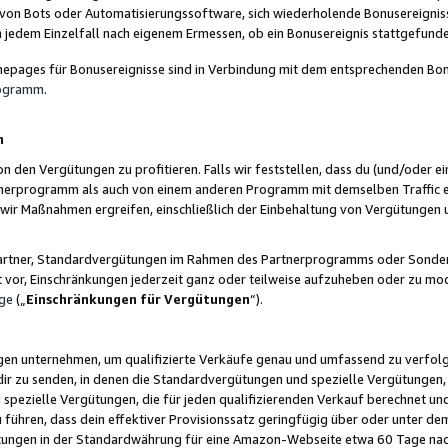
 von Bots oder Automatisierungssoftware, sich wiederholende Bonusereignisse
n jedem Einzelfall nach eigenem Ermessen, ob ein Bonusereignis stattgefund
epages für Bonusereignisse sind in Verbindung mit dem entsprechenden Bonu
rogramm
.
n
den Vergütungen zu profitieren. Falls wir feststellen, dass du (und/oder ein
erprogramm als auch von einem anderen Programm mit demselben Traffic ei
n wir Maßnahmen ergreifen, einschließlich der Einbehaltung von Vergütunge
r Partner, Standardvergütungen im Rahmen des Partnerprogramms oder Sonde
ht vor, Einschränkungen jederzeit ganz oder teilweise aufzuheben oder zu mod
ge
(„
Einschränkungen für Vergütungen
“).
ngen unternehmen, um qualifizierte Verkäufe genau und umfassend zu verfol
dir zu senden, in denen die Standardvergütungen und spezielle Vergütungen, 
pezielle Vergütungen, die für jeden qualifizierenden Verkauf berechnet un
 führen, dass dein effektiver Provisionssatz geringfügig über oder unter dem
ungen in der Standardwährung für eine Amazon-Webseite etwa 60 Tage nach