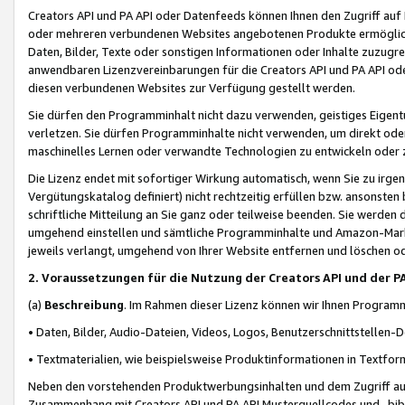
Creators API und PA API oder Datenfeeds können Ihnen den Zugriff auf D
oder mehreren verbundenen Websites angebotenen Produkte ermögliche
Daten, Bilder, Texte oder sonstigen Informationen oder Inhalte zuzugre
anwendbaren Lizenzvereinbarungen für die Creators API und PA API od
diesen verbundenen Websites zur Verfügung gestellt werden.
Sie dürfen den Programminhalt nicht dazu verwenden, geistiges Eigent
verletzen. Sie dürfen Programminhalte nicht verwenden, um direkt ode
maschinelles Lernen oder verwandte Technologien zu entwickeln oder zu
Die Lizenz endet mit sofortiger Wirkung automatisch, wenn Sie zu irg
Vergütungskatalog definiert) nicht rechtzeitig erfüllen bzw. ansonsten
schriftliche Mitteilung an Sie ganz oder teilweise beenden. Sie werden
umgehend einstellen und sämtliche Programminhalte und Amazon-Marke
jeweils verlangt, umgehend von Ihrer Website entfernen und löschen od
2. Voraussetzungen für die Nutzung der Creators API und der P
(a)
Beschreibung
. Im Rahmen dieser Lizenz können wir Ihnen Programmi
• Daten, Bilder, Audio-Dateien, Videos, Logos, Benutzerschnittstellen-
• Textmaterialien, wie beispielsweise Produktinformationen in Textfor
Neben den vorstehenden Produktwerbungsinhalten und dem Zugriff auf 
Zusammenhang mit Creators API und PA API Musterquellcodes und -bibli