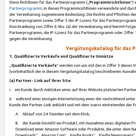
Diese Richtlinien für das Partnerprogramm („
Programmrichtlinien
“)
Partnerprogramm
; in diesen Programmrichtlinien verwendete und durch
der Vereinbarung zugewiesene Bedeutung. Die Rechte und Pflichten de
Partnerprogramm sowie Ziffer 3 der IP-Lizenz für das Partnerprogram
Einschränkung von Ziffer 6 Abs. (a) der Vereinbarung wird hiermit Fol
Partnerprogramm, die IP-Lizenz für das Partnerprogramm oder Ziffer 1
gegen die Vereinbarung.
Vergütungskatalog für das 
1. Qualifizierte Verkäufe und Qualifizierte Umsätze
„
Qualifizierte Verkäufe
“ werden von uns mit den in Ziffer 3 diese
(vorbehaltlich der in diesem Vergütungskatalog beschriebenen Ausnah
(a) Partner- Link auf Ihrer Site
:
i. ein Kunde durch Anklicken eines auf Ihrer Website platzierten Part
ii. während einer einzigen Internetsitzung eines der nachstehend unter (i)
Kunde den Partner-Link anklickt und mit dem zuerst eintretenden der f
A. Ablauf von 24 Stunden seit dem Klick,
B. der Kunde bestellt ein Produkt, mit Ausnahme eines digitalen P
Download einer Amazon Software oder Produkte, die unter dem N
Downloads“, „Amazon Coin“, „Kindle Books“, „Kindle Newspapers“, „