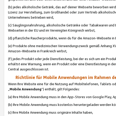
(b) jedes alkoholische Getränk, das auf deiner Webseite beworben wird
Lizenz zur Herstellung, zum Großhandel oder zum Vertrieb alkoholisch
Unternehmens betrieben wird,
(c) Säuglingsnahruhrung, alkoholische Getränke oder Tabakwaren und E
Webseiten in der EU und im Vereinigten Königreich wirbst,
(d) pflanzliche Raucherprodukte, wenn du für die Amazon-Webseite in B
(e) Produkte ohne medizinischen Verwendungszweck gemäß Anhang XVI 
Amazon-Webseite in Frankreich wirbst,
(f) jedes Produkt oder jede Dienstleistung, bei der es sich um ein Prod
erhältst eine Warnung, wenn ein Produkt oder eine Dienstleistung in de
Central ausgeschlossen ist.
Richtlinie für Mobile Anwendungen im Rahmen de
Wenn Ihre Website eine für die Nutzung auf Mobiltelefonen, Tablets 
„
Mobile Anwendung
“) enthält, gilt Folgendes:
(a) Ihre Mobile Anwendung muss in den App-Stores von Google Play, A
(b) Ihre Mobile Anwendung muss kostenlos heruntergeladen werden könn
(c) Ihre Mobile Anwendung muss originäre Inhalte haben,