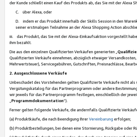
der Kunde schließt einen Kauf des Produkts ab, das Sie mit der Alexa 
C. über Alexa, oder
D. indem er das Produkt innerhalb der Skills Session in den Waren
seiner erstmaligen Teilnahme an der Alexa Shopping Action abschlie
iii. das Produkt, das Sie mit der Alexa-Einkaufsaktion vorgestellt ha
ihm bezahlt.
Die aus den einzelnen Qualifizierten Verkäufen generierten „
Qualifizi
Qualifizierten Verkäufe einnehmen, abzüglich etwaiger Versandkosten
Mehrwertsteuer), Servicegebühren, Gutschriften, Preisnachlässe, Bear
2. Ausgeschlossene Verkäufe
Unbeschadet des Vorstehenden gelten Qualifizierte Verkäufe nicht als
Vergütungskatalog für das Partnerprogramm oder andere Bestimmungen,
wir jeweils für das Partnerprogramm festlegen, einschließlich der jewe
„
Programmdokumentation
“).
Ferner gelten folgende Verkäufe, die andernfalls Qualifizierte Verkä
(a) Produktkäufe, die nach Beendigung Ihrer
Vereinbarung
erfolgen;
(b) Produktbestellungen, bei denen eine Stornierung, Rückgabe oder R