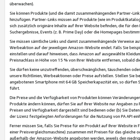
überwachen).
Sie können Produkte (und die damit zusammenhängenden Partner-Links)
hinzufügen. Partner-Links müssen auf Produkte (wie im Produktkatalog de
sich zusätzlich originäre Inhalte auf Ihrer Website befinden, die für 
Suchergebnisse, Events (z. B. Prime Day) oder die Homepages bestimmte
Sie müssen sämtliche Links und damit zusammenhängende Verweise auf z
Werbeaktion auf der jeweiligen Amazon-Website endet. Falls Sie beisp
einstellen und darauf hinweisen, dass Amazon auf ausgewählte Kleidun
Preisnachlass in Höhe von 15 % von Ihrer Website entfernen, sobald di
Sie dürfen keine unzutreffenden, überschwänglichen, täuschenden od
unsere Richtlinien, Werbeaktionen oder Preise aufstellen. Stellen Sie 
angebotenen Smartphone mit 64 GB Speicherkapazität ein, so dürfen S
führt.
Die Preise und die Verfügbarkeit von Produkten können Veränderungen 
Produkte ändern können, dürfen Sie auf Ihrer Website nur Angaben zu P
Preisen und Verfügbarkeit dargestellt sind bedienen oder (b) Sie Daten
der Lizenz festgelegten Anforderungen für die Nutzung von PA API einh
Ferner müssen Sie, falls Sie Preise für ein Produkt auf Ihrer Website in 
einer Preisvergleichsmaschine) zusammen mit Preisen für das gleiche o
außerhalb der Amazon-Website angeboten werden, jeweils den niedrigst