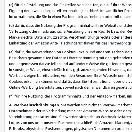
(c) für die Erstellung und das Einstellen von Inhalten, die auf Ihrer We
Eignung der jeweils dargestellten Inhalte (einschließlich sämtlicher 
Informationen, die Sie in einen Partner-Link aufnehmen oder mit diese
(d) dafür, dass die Nutzung der Programminhalte, Ihrer Website und des 
Verletzung oder missbräuchliche Ausübung unserer Rechte bzw. der Recht
Markenrechte, Datenschutzrechte, Veröffentlichungsrechte oder anderer
Einhaltung der
Amazon Anti-Fälschungsrichtlinien für das Partnerpro
(e) dafür, die Verwendung von Cookies, Pixeln und anderen Technologien
Besuchern gesammelten Daten in Übereinstimmung mit den geltenden Ge
und angemessen darzustellen und auf andere Weise die geltenden geset
in sonstiger Weise, einschließlich des ggf. anzuzeigenden Hinweises, d
Werbeanzeigen bereitstellen, von den Besuchern Ihrer Website unmitte
Cookies erkennen können und dafür, dass Sie Informationen über die v
Online-Werbung bereitstellen, soweit nach den anwendbaren gesetzlic
(f) für Ihre Nutzung, der Programminhalte und der Amazon-Marken, u
4. Werbeeinschränkungen.
Sie werden sich nicht an Werbe-, Market
Unternehmen oder in Verbindung mit einer Amazon-Website oder dem Pa
Vereinbarung
gestattet sind. Sie werden sich nicht an Werbeaktivitäten
Logos von uns oder unseren Partnern (einschließlich Amazon-Marken), 
E-Books, physischen Postsendungen, physischen Dokumenten oder in 