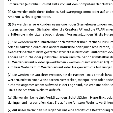
umzuleiten (einschließlich mit Hilfe von auf den Computern der Nutzer i
(s) Sie werden nicht durch Roboter, Softwareprogramme oder auf andere
Amazon-Website generieren.
(t) Sie werden unsere Kundenrezensionen oder Sternebewertungen wed
nutzen, es sei denn, Sie haben über die Creators API und die PA API e
erfüllen die in der Lizenz beschriebenen Voraussetzungen für die Nutzu
(u) Sie werden weder unmittelbar noch mittelbar über Partner-Links P
oder zu Nutzung durch eine andere natürliche oder juristische Person,
Geschäftspartnern nicht gestatten bzw. diese nicht dazu auffordern od
andere natürliche oder juristische Person, unmittelbar oder mittelbar
zu Wiederverkaufs- oder gewerblichen Zwecken (gleich welcher Art) 
auf Ihrer Website zum Wiederverkauf oder für gewerbliche Nutzungen 
(v) Sie werden die URL Ihrer Website, die die Partner-Links enthält b
werden, nicht in einer Weise tarnen, verstecken, manipulieren oder and
nicht mit angemessenem Aufwand in der Lage sind, die Website oder A
Links eine Amazon-Website aufruft.
(w) Sie werden keine Link-Verkürzungen, Schaltflächen, Hyperlinks ode
dahingehend hervorrufen, dass Sie auf eine Amazon-Website verlinken
(x) Auf unser Verlangen hin legen Sie uns eine schriftliche Bestätigung