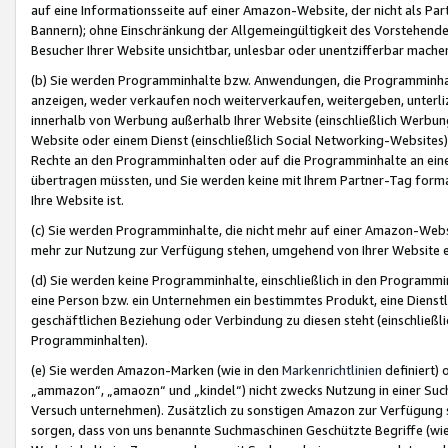
auf eine Informationsseite auf einer Amazon-Website, der nicht als Part
Bannern); ohne Einschränkung der Allgemeingültigkeit des Vorstehende
Besucher Ihrer Website unsichtbar, unlesbar oder unentzifferbar mache
(b) Sie werden Programminhalte bzw. Anwendungen, die Programminhalt
anzeigen, weder verkaufen noch weiterverkaufen, weitergeben, unterli
innerhalb von Werbung außerhalb Ihrer Website (einschließlich Werbun
Website oder einem Dienst (einschließlich Social Networking-Website
Rechte an den Programminhalten oder auf die Programminhalte an eine a
übertragen müssten, und Sie werden keine mit Ihrem Partner-Tag formati
Ihre Website ist.
(c) Sie werden Programminhalte, die nicht mehr auf einer Amazon-Websit
mehr zur Nutzung zur Verfügung stehen, umgehend von Ihrer Website e
(d) Sie werden keine Programminhalte, einschließlich in den Programmin
eine Person bzw. ein Unternehmen ein bestimmtes Produkt, eine Dienstle
geschäftlichen Beziehung oder Verbindung zu diesen steht (einschließli
Programminhalten).
(e) Sie werden Amazon-Marken (wie in den
Markenrichtlinien
definiert) 
„ammazon“, „amaozn“ und „kindel“) nicht zwecks Nutzung in einer Suc
Versuch unternehmen). Zusätzlich zu sonstigen Amazon zur Verfügung 
sorgen, dass von uns benannte Suchmaschinen Geschützte Begriffe (wie 