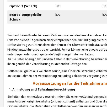
Option 3 (Scheck)
50£
50
Bearbeitungsgebühr
k.A.
k.A
Scheck
Sind auf Ihrem Konto für einen Zeitraum von mindestens drei Jahren kein
Frist von sieben Tagen nach einer entsprechenden Ankündigung die für
Schlussbetrag zurückzuhalten, der dem in der Übersicht Mindestausz
Mindestauszahlungsbetrag entspricht. Ferner können eine etwaig aufg
unterliegen oder durch geltende Verjährungsfristen verfallen.
An Sie unter Abzug bzw. Einbehalt aller in der Vereinbarung beschrieb
Ihnen gemäß der Vereinbarung zustehenden Beträge dar.
Sollten Sie, gleich aus welchem Grund, eine Überschusszahlung erhalte
an Sie im Rahmen der Vereinbarung zukünftig zahlbaren Vergütung zu 
Voraussetzungen für die Teilnahme a
1. Anmeldung und Teilnahmeberechtigung
Sie leiten den Anmeldeprozess ein, indem Sie einen vollständigen und 
muss/müssen originäre Inhalte (original content) enthalten und über d
Originalinhalte, die Materialien von Dritten verwenden, müssen wese