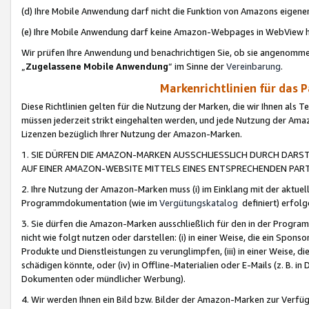
(d) Ihre Mobile Anwendung darf nicht die Funktion von Amazons eige
(e) Ihre Mobile Anwendung darf keine Amazon-Webpages in WebView 
Wir prüfen Ihre Anwendung und benachrichtigen Sie, ob sie angenomm
„
Zugelassene Mobile Anwendung
“ im Sinne der
Vereinbarung
.
Markenrichtlinien für das 
Diese Richtlinien gelten für die Nutzung der Marken, die wir Ihnen als 
müssen jederzeit strikt eingehalten werden, und jede Nutzung der Ama
Lizenzen bezüglich Ihrer Nutzung der Amazon-Marken.
1. SIE DÜRFEN DIE AMAZON-MARKEN AUSSCHLIESSLICH DURCH DARS
AUF EINER AMAZON-WEBSITE MITTELS EINES ENTSPRECHENDEN PART
2. Ihre Nutzung der Amazon-Marken muss (i) im Einklang mit der aktuells
Programmdokumentation (wie im
Vergütungskatalog
definiert) erfolg
3. Sie dürfen die Amazon-Marken ausschließlich für den in der Progr
nicht wie folgt nutzen oder darstellen: (i) in einer Weise, die ein Spo
Produkte und Dienstleistungen zu verunglimpfen, (iii) in einer Weise
schädigen könnte, oder (iv) in Offline-Materialien oder E-Mails (z. B.
Dokumenten oder mündlicher Werbung).
4. Wir werden Ihnen ein Bild bzw. Bilder der Amazon-Marken zur Verfüg