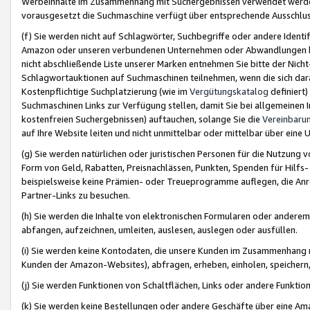
Werbeinhalte im Zusammenhang mit Suchergebnissen verwendet werden,
vorausgesetzt die Suchmaschine verfügt über entsprechende Ausschlu
(f) Sie werden nicht auf Schlagwörter, Suchbegriffe oder andere Ident
Amazon oder unseren verbundenen Unternehmen oder Abwandlungen bzw
nicht abschließende Liste unserer Marken entnehmen Sie bitte der Nich
Schlagwortauktionen auf Suchmaschinen teilnehmen, wenn die sich da
Kostenpflichtige Suchplatzierung (wie im
Vergütungskatalog
definiert
Suchmaschinen Links zur Verfügung stellen, damit Sie bei allgemeinen I
kostenfreien Suchergebnissen) auftauchen, solange Sie die
Vereinbaru
auf Ihre Website leiten und nicht unmittelbar oder mittelbar über eine
(g) Sie werden natürlichen oder juristischen Personen für die Nutzung 
Form von Geld, Rabatten, Preisnachlässen, Punkten, Spenden für Hilfs
beispielsweise keine Prämien- oder Treueprogramme auflegen, die Anrei
Partner-Links zu besuchen.
(h) Sie werden die Inhalte von elektronischen Formularen oder anderem M
abfangen, aufzeichnen, umleiten, auslesen, auslegen oder ausfüllen.
(i) Sie werden keine Kontodaten, die unsere Kunden im Zusammenhang 
Kunden der Amazon-Websites), abfragen, erheben, einholen, speichern,
(j) Sie werden Funktionen von Schaltflächen, Links oder andere Funkti
(k) Sie werden keine Bestellungen oder andere Geschäfte über eine Ama