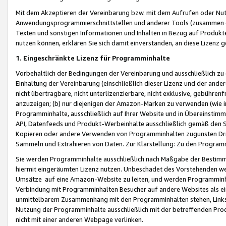
Mit dem Akzeptieren der Vereinbarung bzw. mit dem Aufrufen oder Nutz
Anwendungsprogrammierschnittstellen und anderer Tools (zusammen die
Texten und sonstigen Informationen und Inhalten in Bezug auf Produkte
nutzen können, erklären Sie sich damit einverstanden, an diese Lizenz 
1. Eingeschränkte Lizenz für Programminhalte
Vorbehaltlich der Bedingungen der Vereinbarung und ausschließlich z
Einhaltung der Vereinbarung (einschließlich dieser Lizenz und der ande
nicht übertragbare, nicht unterlizenzierbare, nicht exklusive, gebühren
anzuzeigen; (b) nur diejenigen der Amazon-Marken zu verwenden (wie in 
Programminhalte, ausschließlich auf Ihrer Website und in Übereinstimmu
API, Datenfeeds und Produkt-Werbeinhalte ausschließlich gemäß den Spe
Kopieren oder andere Verwenden von Programminhalten zugunsten Dri
Sammeln und Extrahieren von Daten. Zur Klarstellung: Zu den Program
Sie werden Programminhalte ausschließlich nach Maßgabe der Besti
hiermit eingeräumten Lizenz nutzen. Unbeschadet des Vorstehenden we
Umsätze auf eine Amazon-Website zu leiten, und werden Programminhal
Verbindung mit Programminhalten Besucher auf andere Websites als ein
unmittelbarem Zusammenhang mit den Programminhalten stehen, Links z
Nutzung der Programminhalte ausschließlich mit der betreffenden Pr
nicht mit einer anderen Webpage verlinken.