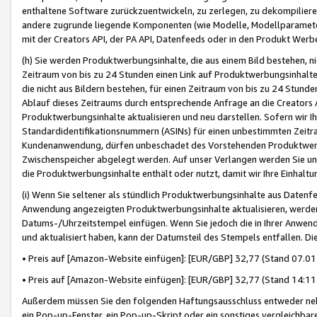
enthaltene Software zurückzuentwickeln, zu zerlegen, zu dekompilier
andere zugrunde liegende Komponenten (wie Modelle, Modellparameter
mit der Creators API, der PA API, Datenfeeds oder in den Produkt Werb
(h) Sie werden Produktwerbungsinhalte, die aus einem Bild bestehen, ni
Zeitraum von bis zu 24 Stunden einen Link auf Produktwerbungsinhalte
die nicht aus Bildern bestehen, für einen Zeitraum von bis zu 24 Stund
Ablauf dieses Zeitraums durch entsprechende Anfrage an die Creators 
Produktwerbungsinhalte aktualisieren und neu darstellen. Sofern wir Ih
Standardidentifikationsnummern (ASINs) für einen unbestimmten Zeitra
Kundenanwendung, dürfen unbeschadet des Vorstehenden Produktwerbu
Zwischenspeicher abgelegt werden. Auf unser Verlangen werden Sie un
die Produktwerbungsinhalte enthält oder nutzt, damit wir Ihre Einhalt
(i) Wenn Sie seltener als stündlich Produktwerbungsinhalte aus Datenfe
Anwendung angezeigten Produktwerbungsinhalte aktualisieren, werden 
Datums-/Uhrzeitstempel einfügen. Wenn Sie jedoch die in Ihrer Anwe
und aktualisiert haben, kann der Datumsteil des Stempels entfallen. Dies
• Preis auf [Amazon-Website einfügen]: [EUR/GBP] 32,77 (Stand 07.01.
• Preis auf [Amazon-Website einfügen]: [EUR/GBP] 32,77 (Stand 14:11 
Außerdem müssen Sie den folgenden Haftungsausschluss entweder neb
ein Pop-up-Fenster, ein Pop-up-Skript oder ein sonstiges vergleichba