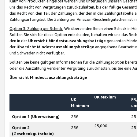
Kauf von Produkten eingelöst werden und unterliegen unseren Geschäf
uns das Recht vor, Vergütungen zurückzuhalten, bis der fällige Gesamt
das Recht vor, den Teil der Zahlungen, der den in der Zahlungstabelle 
Zahlungsart angibst. Die Zahlung per Amazon-Geschenkgutschein ist in
Option 3: Zahlung per Scheck.
Wir übersenden Ihnen einen Scheck in Höh
Sollten Sie sich für diese Option entscheiden, behalten wir uns das Rec
den in der
Übersicht Mindestauszahlungsbeträge
genannten Mindest
der
Übersicht Mindestauszahlungsbeträge
angegebene Bearbeitung
und Schweden nicht verfügbar.
Sollten Sie keine gültigen Informationen für die Zahlungsoption bereit
oder die Auszahlung verdienter Vergütung zurückhalten, bis Sie eine A
Übersicht Mindestauszahlungsbeträge
UK Maxium
UK
FR,
Minimum
un
Option 1 (Überweisung)
25£
25
£5,000
Option 2
25£
25
(Geschenkgutschein)