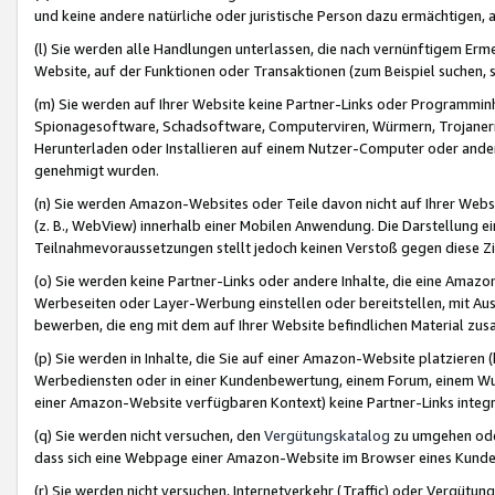
und keine andere natürliche oder juristische Person dazu ermächtigen, a
(l) Sie werden alle Handlungen unterlassen, die nach vernünftigem Erme
Website, auf der Funktionen oder Transaktionen (zum Beispiel suchen, s
(m) Sie werden auf Ihrer Website keine Partner-Links oder Programmin
Spionagesoftware, Schadsoftware, Computerviren, Würmern, Trojaner
Herunterladen oder Installieren auf einem Nutzer-Computer oder ande
genehmigt wurden.
(n) Sie werden Amazon-Websites oder Teile davon nicht auf Ihrer Websi
(z. B., WebView) innerhalb einer Mobilen Anwendung. Die Darstellung ein
Teilnahmevoraussetzungen stellt jedoch keinen Verstoß gegen diese Zif
(o) Sie werden keine Partner-Links oder andere Inhalte, die eine Am
Werbeseiten oder Layer-Werbung einstellen oder bereitstellen, mit Au
bewerben, die eng mit dem auf Ihrer Website befindlichen Material z
(p) Sie werden in Inhalte, die Sie auf einer Amazon-Website platzier
Werbediensten oder in einer Kundenbewertung, einem Forum, einem Wun
einer Amazon-Website verfügbaren Kontext) keine Partner-Links integr
(q) Sie werden nicht versuchen, den
Vergütungskatalog
zu umgehen oder
dass sich eine Webpage einer Amazon-Website im Browser eines Kunden 
(r) Sie werden nicht versuchen, Internetverkehr (Traffic) oder Vergü