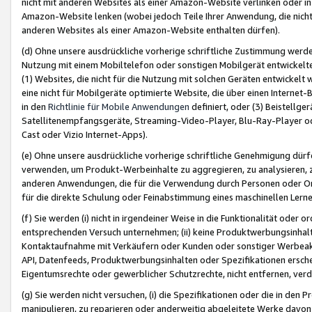
nicht mit anderen Websites als einer Amazon-Website verlinken oder i
Amazon-Website lenken (wobei jedoch Teile Ihrer Anwendung, die nich
anderen Websites als einer Amazon-Website enthalten dürfen).
(d) Ohne unsere ausdrückliche vorherige schriftliche Zustimmung werd
Nutzung mit einem Mobiltelefon oder sonstigen Mobilgerät entwickelt
(1) Websites, die nicht für die Nutzung mit solchen Geräten entwickelt
eine nicht für Mobilgeräte optimierte Website, die über einen Interne
in den
Richtlinie für Mobile Anwendungen
definiert, oder (3) Beistellge
Satellitenempfangsgeräte, Streaming-Video-Player, Blu-Ray-Player ode
Cast oder Vizio Internet-Apps).
(e) Ohne unsere ausdrückliche vorherige schriftliche Genehmigung dürfe
verwenden, um Produkt-Werbeinhalte zu aggregieren, zu analysieren, 
anderen Anwendungen, die für die Verwendung durch Personen oder Or
für die direkte Schulung oder Feinabstimmung eines maschinellen Lern
(f) Sie werden (i) nicht in irgendeiner Weise in die Funktionalität ode
entsprechenden Versuch unternehmen; (ii) keine Produktwerbungsinha
Kontaktaufnahme mit Verkäufern oder Kunden oder sonstiger Werbeaktiv
API, Datenfeeds, Produktwerbungsinhalten oder Spezifikationen erschei
Eigentumsrechte oder gewerblicher Schutzrechte, nicht entfernen, verd
(g) Sie werden nicht versuchen, (i) die Spezifikationen oder die in de
manipulieren, zu reparieren oder anderweitig abgeleitete Werke davon z