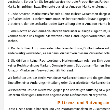
verändern. So dürfen Sie beispielsweise nicht die Proportionen, Farb
Marke hinzufügen bzw. Elemente aus einer Amazon-Marke entfernen.
5. Jede Amazon-Marke muss für sich alleine in ihrer Gesamtheit darge
grafischen oder Textelementen muss ein hinreichender Abstand gegebe
platzieren, der die Lesbarkeit oder Darstellung dieser Amazon-Marke b
6. Alle Rechte an den Amazon-Marken sind unser alleiniges Eigentum, 
kommt alleine uns zugute. Sie werden keine Handlungen vornehmen, 
stehen.
7. Du darfst kein Logo von, oder Inhalte erstellt von,
Drittanbietern au
anderweitig verwenden, es sei denn, du hast von diesem Verkäufer oder
8. Sie dürfen in keiner Rechtsordnung Marken nutzen oder zur Eintragu
keiner Rechtsordnung Marken, Domain-Namen, Subdomain-Namen, Benu
Amazon-Marke zum Verwechseln ähnlich sind.
Wir behalten uns das Recht vor, diese Markenrichtlinien und die gene
Einstellen einer Änderungsmitteilung oder überarbeiteter Markenricht
Wir behalten uns das Recht vor, gegen jede unbefugte Nutzung bzw. jede 
unserem alleinigen Ermessen angemessene Maßnahmen zu ergreifen.
IP-Lizenz- und Nutzungsan
Diese Lizenz regelt Ihre Nutzung von Programminhalten im Zusammen