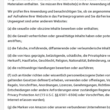
Materialien enthalten. Sie müssen Ihre Website(s) in Ihrer Anwendung ide
Wir prüfen Ihre Anwendung und benachrichtigen Sie, ob sie angenommen
auf Aufnahme Ihrer Website in das Partnerprogramm und Sie dürfen kei
Ungeeignet sind unter anderem Websites:
(a) die sexuelle oder obszöne Inhalte bewerben oder enthalten;
(b) die Gewalt verherrlichen oder gewalttätige Inhalte haben oder pot
anstiften,;
(c) die falsche, irreführende, diffamierende oder verleumderische Inha
(d) die von Hass geprägte, belästigende, schädliche, die Privatsphäre v
Herkunft, Hautfarbe, Geschlecht, Religion, Nationalität, Behinderung, 
(e) die rechtswidrige Handlungen bewerben oder ausführen;
(f) sich an Kinder richten oder wissentlich personenbezogene Daten vo
geltenden Gesetzen definiert) erheben, verwenden oder offenlegen, Vo
Regeln, Vorschriften, Anordnungen, Lizenzen, Genehmigungen, Richtlini
Entscheidungen oder andere Anforderungen einer zuständigen Regierung
Privacy Protection Act (15 U.S.C. §§ 6501-6506) oder Vorschriften, di
Internet erlassen wurden);
(g) die Marken von Amazon oder unseren verbundenen Unternehmen b