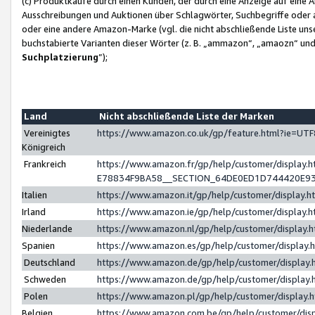
(c) Produktkäufe durch einen Kunden, der durch eine Anzeige auf eine 
Ausschreibungen und Auktionen über Schlagwörter, Suchbegriffe oder 
oder eine andere Amazon-Marke (vgl. die nicht abschließende Liste un
buchstabierte Varianten dieser Wörter (z. B. „ammazon“, „amaozn“ und „
Suchplatzierung
”);
Land
Nicht abschließende Liste der Marken
Vereinigtes
https://www.amazon.co.uk/gp/feature.html?ie=U
Königreich
Frankreich
https://www.amazon.fr/gp/help/customer/displa
E78834F9BA58__SECTION_64DE0ED1D744420E9
Italien
https://www.amazon.it/gp/help/customer/display
Irland
https://www.amazon.ie/gp/help/customer/displa
Niederlande
https://www.amazon.nl/gp/help/customer/display
Spanien
https://www.amazon.es/gp/help/customer/display
Deutschland
https://www.amazon.de/gp/help/customer/displa
Schweden
https://www.amazon.de/gp/help/customer/displa
Polen
https://www.amazon.pl/gp/help/customer/display
Belgien
https://www.amazon.com.be/gp/help/customer/d