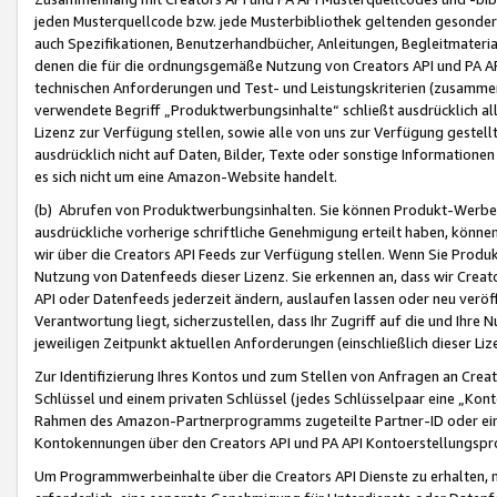
jeden Musterquellcode bzw. jede Musterbibliothek geltenden gesonder
auch Spezifikationen, Benutzerhandbücher, Anleitungen, Begleitmaterial
denen die für die ordnungsgemäße Nutzung von Creators API und PA A
technischen Anforderungen und Test- und Leistungskriterien (zusammen
verwendete Begriff „Produktwerbungsinhalte“ schließt ausdrücklich al
Lizenz zur Verfügung stellen, sowie alle von uns zur Verfügung gestel
ausdrücklich nicht auf Daten, Bilder, Texte oder sonstige Informatione
es sich nicht um eine Amazon-Website handelt.
(b) Abrufen von Produktwerbungsinhalten. Sie können Produkt-Werbein
ausdrückliche vorherige schriftliche Genehmigung erteilt haben, könn
wir über die Creators API Feeds zur Verfügung stellen. Wenn Sie Produk
Nutzung von Datenfeeds dieser Lizenz. Sie erkennen an, dass wir Creat
API oder Datenfeeds jederzeit ändern, auslaufen lassen oder neu veröffe
Verantwortung liegt, sicherzustellen, dass Ihr Zugriff auf die und Ihr
jeweiligen Zeitpunkt aktuellen Anforderungen (einschließlich dieser Liz
Zur Identifizierung Ihres Kontos und zum Stellen von Anfragen an Crea
Schlüssel und einem privaten Schlüssel (jedes Schlüsselpaar eine „Kon
Rahmen des Amazon-Partnerprogramms zugeteilte Partner-ID oder ein
Kontokennungen über den Creators API und PA API Kontoerstellungspro
Um Programmwerbeinhalte über die Creators API Dienste zu erhalten, m