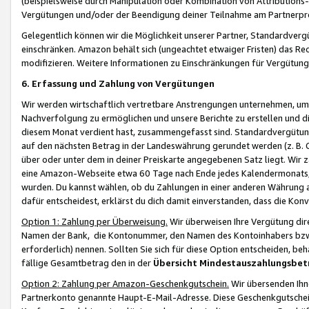
(beispielsweise durch Manipulation oder Kombination von Attributions-
Vergütungen und/oder der Beendigung deiner Teilnahme am Partnerp
Gelegentlich können wir die Möglichkeit unserer Partner, Standardv
einschränken. Amazon behält sich (ungeachtet etwaiger Fristen) das Re
modifizieren. Weitere Informationen zu Einschränkungen für Vergütung
6. Erfassung und Zahlung von Vergütungen
Wir werden wirtschaftlich vertretbare Anstrengungen unternehmen, um 
Nachverfolgung zu ermöglichen und unsere Berichte zu erstellen und di
diesem Monat verdient hast, zusammengefasst sind. Standardvergütung
auf den nächsten Betrag in der Landeswährung gerundet werden (z. B. C
über oder unter dem in deiner Preiskarte angegebenen Satz liegt. Wir
eine Amazon-Webseite etwa 60 Tage nach Ende jedes Kalendermonats, i
wurden. Du kannst wählen, ob du Zahlungen in einer anderen Währung
dafür entscheidest, erklärst du dich damit einverstanden, dass die K
Option 1: Zahlung per Überweisung.
Wir überweisen Ihre Vergütung dir
Namen der Bank, die Kontonummer, den Namen des Kontoinhabers bzw. a
erforderlich) nennen. Sollten Sie sich für diese Option entscheiden, be
fällige Gesamtbetrag den in der
Übersicht Mindestauszahlungsbet
Option 2: Zahlung per Amazon-Geschenkgutschein.
Wir übersenden Ihne
Partnerkonto genannte Haupt-E-Mail-Adresse. Diese Geschenkgutschei