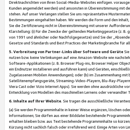
Direktnachrichten von Ihren Social-Media-Websites einfügen. vorausg
Kunden angemeldet werden) und ansonsten in Übereinstimmung mit der
stehen. Auf unser Verlangen stellen Sie uns repräsentative Mustermater
Bestimmungen eingehalten haben. Wir werden die Form und den Inhalt, di
Sie die Zertifizierung nicht in Übereinstimmung mit unserer Aufforderu
Klarstellung: (i) Für die Zwecke der geltenden Marketinggesetze (z. 
von 1991 und ähnlicher oder Nachfolgegesetze) sind Sie der „Absender“ j
Gesetze und Standards und Best Practices der Marketingbranche für 
5. Verbreitung von Partner-Links über Software und Geräte
Sie
nutzen bzw. keine Verlinkungen auf eine Amazon-Website wie nachsteh
Software-Applikationen (z. B. Browser Plug-ins, Browser Helper Objec
ein Endnutzer installieren und ausführen kann) und Geräten, einschlie
Zugelassenen Mobilen Anwendungen); oder (b) im Zusammenhang mit bzw.
Satellitenempfangsgeräte, Streaming-Video-Playern, Blu-Ray-Playern 
Viera Cast oder Vizio Internet Apps). Sie werden ohne ausdrückliche v
Entwicklung von Modellen des maschinellen Lernens oder verwandter 
6. Inhalte auf Ihrer Website
. Sie tragen die ausschließliche Verantwo
(a) Sie werden Programminhalte in keiner Weise ergänzen, löschen oder
Informationen; Sie dürfen aus einer Bilddatei bestehende Programminhal
erhalten bleiben bzw. aus Text bestehende Programminhalte so kürzen, 
Kürzung nicht sachlich falsch oder irreführend wird. Einige Arten von L