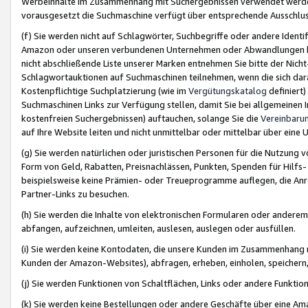
Werbeinhalte im Zusammenhang mit Suchergebnissen verwendet werden,
vorausgesetzt die Suchmaschine verfügt über entsprechende Ausschlu
(f) Sie werden nicht auf Schlagwörter, Suchbegriffe oder andere Ident
Amazon oder unseren verbundenen Unternehmen oder Abwandlungen bzw
nicht abschließende Liste unserer Marken entnehmen Sie bitte der Nich
Schlagwortauktionen auf Suchmaschinen teilnehmen, wenn die sich da
Kostenpflichtige Suchplatzierung (wie im
Vergütungskatalog
definiert
Suchmaschinen Links zur Verfügung stellen, damit Sie bei allgemeinen I
kostenfreien Suchergebnissen) auftauchen, solange Sie die
Vereinbaru
auf Ihre Website leiten und nicht unmittelbar oder mittelbar über eine
(g) Sie werden natürlichen oder juristischen Personen für die Nutzung 
Form von Geld, Rabatten, Preisnachlässen, Punkten, Spenden für Hilfs
beispielsweise keine Prämien- oder Treueprogramme auflegen, die Anrei
Partner-Links zu besuchen.
(h) Sie werden die Inhalte von elektronischen Formularen oder anderem M
abfangen, aufzeichnen, umleiten, auslesen, auslegen oder ausfüllen.
(i) Sie werden keine Kontodaten, die unsere Kunden im Zusammenhang 
Kunden der Amazon-Websites), abfragen, erheben, einholen, speichern,
(j) Sie werden Funktionen von Schaltflächen, Links oder andere Funkti
(k) Sie werden keine Bestellungen oder andere Geschäfte über eine Ama