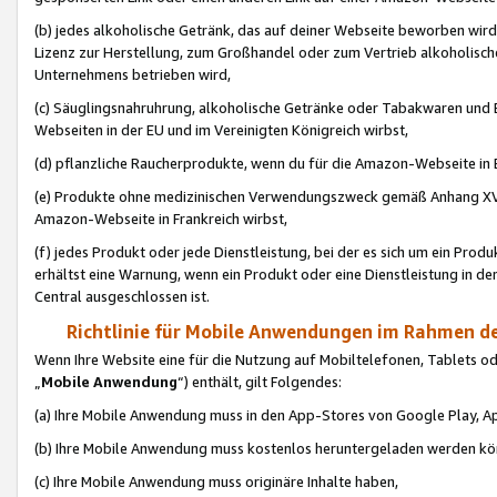
(b) jedes alkoholische Getränk, das auf deiner Webseite beworben wird
Lizenz zur Herstellung, zum Großhandel oder zum Vertrieb alkoholisch
Unternehmens betrieben wird,
(c) Säuglingsnahruhrung, alkoholische Getränke oder Tabakwaren und E
Webseiten in der EU und im Vereinigten Königreich wirbst,
(d) pflanzliche Raucherprodukte, wenn du für die Amazon-Webseite in B
(e) Produkte ohne medizinischen Verwendungszweck gemäß Anhang XVI 
Amazon-Webseite in Frankreich wirbst,
(f) jedes Produkt oder jede Dienstleistung, bei der es sich um ein Prod
erhältst eine Warnung, wenn ein Produkt oder eine Dienstleistung in de
Central ausgeschlossen ist.
Richtlinie für Mobile Anwendungen im Rahmen de
Wenn Ihre Website eine für die Nutzung auf Mobiltelefonen, Tablets 
„
Mobile Anwendung
“) enthält, gilt Folgendes:
(a) Ihre Mobile Anwendung muss in den App-Stores von Google Play, A
(b) Ihre Mobile Anwendung muss kostenlos heruntergeladen werden könn
(c) Ihre Mobile Anwendung muss originäre Inhalte haben,