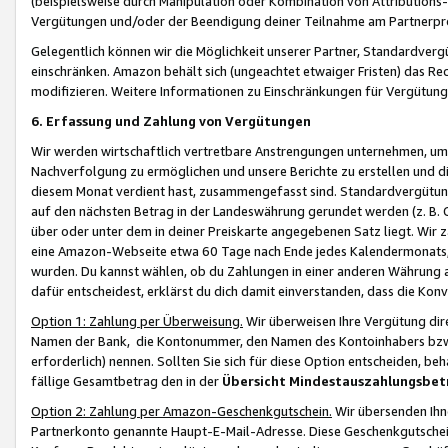
(beispielsweise durch Manipulation oder Kombination von Attributions-
Vergütungen und/oder der Beendigung deiner Teilnahme am Partnerp
Gelegentlich können wir die Möglichkeit unserer Partner, Standardv
einschränken. Amazon behält sich (ungeachtet etwaiger Fristen) das Re
modifizieren. Weitere Informationen zu Einschränkungen für Vergütung
6. Erfassung und Zahlung von Vergütungen
Wir werden wirtschaftlich vertretbare Anstrengungen unternehmen, um 
Nachverfolgung zu ermöglichen und unsere Berichte zu erstellen und di
diesem Monat verdient hast, zusammengefasst sind. Standardvergütung
auf den nächsten Betrag in der Landeswährung gerundet werden (z. B. C
über oder unter dem in deiner Preiskarte angegebenen Satz liegt. Wir
eine Amazon-Webseite etwa 60 Tage nach Ende jedes Kalendermonats, i
wurden. Du kannst wählen, ob du Zahlungen in einer anderen Währung
dafür entscheidest, erklärst du dich damit einverstanden, dass die K
Option 1: Zahlung per Überweisung.
Wir überweisen Ihre Vergütung dir
Namen der Bank, die Kontonummer, den Namen des Kontoinhabers bzw. a
erforderlich) nennen. Sollten Sie sich für diese Option entscheiden, be
fällige Gesamtbetrag den in der
Übersicht Mindestauszahlungsbet
Option 2: Zahlung per Amazon-Geschenkgutschein.
Wir übersenden Ihne
Partnerkonto genannte Haupt-E-Mail-Adresse. Diese Geschenkgutschei