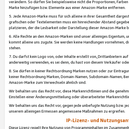
verändern. So dürfen Sie beispielsweise nicht die Proportionen, Farb
Marke hinzufügen bzw. Elemente aus einer Amazon-Marke entfernen.
5. Jede Amazon-Marke muss für sich alleine in ihrer Gesamtheit darge
grafischen oder Textelementen muss ein hinreichender Abstand gegebe
platzieren, der die Lesbarkeit oder Darstellung dieser Amazon-Marke b
6. Alle Rechte an den Amazon-Marken sind unser alleiniges Eigentum, 
kommt alleine uns zugute. Sie werden keine Handlungen vornehmen, 
stehen.
7. Du darfst kein Logo von, oder Inhalte erstellt von,
Drittanbietern au
anderweitig verwenden, es sei denn, du hast von diesem Verkäufer oder
8. Sie dürfen in keiner Rechtsordnung Marken nutzen oder zur Eintragu
keiner Rechtsordnung Marken, Domain-Namen, Subdomain-Namen, Benu
Amazon-Marke zum Verwechseln ähnlich sind.
Wir behalten uns das Recht vor, diese Markenrichtlinien und die gene
Einstellen einer Änderungsmitteilung oder überarbeiteter Markenricht
Wir behalten uns das Recht vor, gegen jede unbefugte Nutzung bzw. jede 
unserem alleinigen Ermessen angemessene Maßnahmen zu ergreifen.
IP-Lizenz- und Nutzungsan
Diese Lizenz regelt Ihre Nutzung von Programminhalten im Zusammen