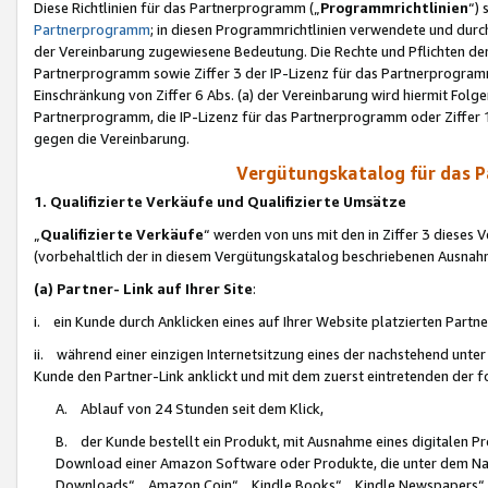
Diese Richtlinien für das Partnerprogramm („
Programmrichtlinien
“)
Partnerprogramm
; in diesen Programmrichtlinien verwendete und durch
der Vereinbarung zugewiesene Bedeutung. Die Rechte und Pflichten de
Partnerprogramm sowie Ziffer 3 der IP-Lizenz für das Partnerprogram
Einschränkung von Ziffer 6 Abs. (a) der Vereinbarung wird hiermit Fol
Partnerprogramm, die IP-Lizenz für das Partnerprogramm oder Ziffer 1
gegen die Vereinbarung.
Vergütungskatalog für das 
1. Qualifizierte Verkäufe und Qualifizierte Umsätze
„
Qualifizierte Verkäufe
“ werden von uns mit den in Ziffer 3 diese
(vorbehaltlich der in diesem Vergütungskatalog beschriebenen Ausnah
(a) Partner- Link auf Ihrer Site
:
i. ein Kunde durch Anklicken eines auf Ihrer Website platzierten Part
ii. während einer einzigen Internetsitzung eines der nachstehend unter (i)
Kunde den Partner-Link anklickt und mit dem zuerst eintretenden der f
A. Ablauf von 24 Stunden seit dem Klick,
B. der Kunde bestellt ein Produkt, mit Ausnahme eines digitalen P
Download einer Amazon Software oder Produkte, die unter dem N
Downloads“, „Amazon Coin“, „Kindle Books“, „Kindle Newspapers“, „