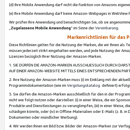
(d) Ihre Mobile Anwendung darf nicht die Funktion von Amazons eige
(e) Ihre Mobile Anwendung darf keine Amazon-Webpages in WebView 
Wir prüfen Ihre Anwendung und benachrichtigen Sie, ob sie angenomm
„
Zugelassene Mobile Anwendung
“ im Sinne der
Vereinbarung
.
Markenrichtlinien für das 
Diese Richtlinien gelten für die Nutzung der Marken, die wir Ihnen als 
müssen jederzeit strikt eingehalten werden, und jede Nutzung der Ama
Lizenzen bezüglich Ihrer Nutzung der Amazon-Marken.
1. SIE DÜRFEN DIE AMAZON-MARKEN AUSSCHLIESSLICH DURCH DARS
AUF EINER AMAZON-WEBSITE MITTELS EINES ENTSPRECHENDEN PART
2. Ihre Nutzung der Amazon-Marken muss (i) im Einklang mit der aktuells
Programmdokumentation (wie im
Vergütungskatalog
definiert) erfolg
3. Sie dürfen die Amazon-Marken ausschließlich für den in der Progr
nicht wie folgt nutzen oder darstellen: (i) in einer Weise, die ein Spo
Produkte und Dienstleistungen zu verunglimpfen, (iii) in einer Weise
schädigen könnte, oder (iv) in Offline-Materialien oder E-Mails (z. B.
Dokumenten oder mündlicher Werbung).
4. Wir werden Ihnen ein Bild bzw. Bilder der Amazon-Marken zur Verfüg