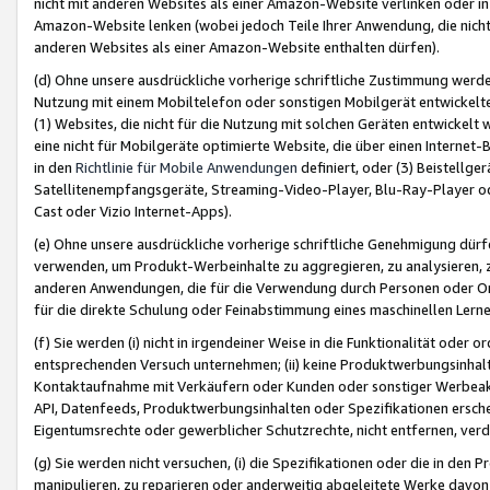
nicht mit anderen Websites als einer Amazon-Website verlinken oder i
Amazon-Website lenken (wobei jedoch Teile Ihrer Anwendung, die nich
anderen Websites als einer Amazon-Website enthalten dürfen).
(d) Ohne unsere ausdrückliche vorherige schriftliche Zustimmung werd
Nutzung mit einem Mobiltelefon oder sonstigen Mobilgerät entwickelt
(1) Websites, die nicht für die Nutzung mit solchen Geräten entwickelt
eine nicht für Mobilgeräte optimierte Website, die über einen Interne
in den
Richtlinie für Mobile Anwendungen
definiert, oder (3) Beistellge
Satellitenempfangsgeräte, Streaming-Video-Player, Blu-Ray-Player ode
Cast oder Vizio Internet-Apps).
(e) Ohne unsere ausdrückliche vorherige schriftliche Genehmigung dürfe
verwenden, um Produkt-Werbeinhalte zu aggregieren, zu analysieren, 
anderen Anwendungen, die für die Verwendung durch Personen oder Or
für die direkte Schulung oder Feinabstimmung eines maschinellen Lern
(f) Sie werden (i) nicht in irgendeiner Weise in die Funktionalität ode
entsprechenden Versuch unternehmen; (ii) keine Produktwerbungsinha
Kontaktaufnahme mit Verkäufern oder Kunden oder sonstiger Werbeaktiv
API, Datenfeeds, Produktwerbungsinhalten oder Spezifikationen erschei
Eigentumsrechte oder gewerblicher Schutzrechte, nicht entfernen, verd
(g) Sie werden nicht versuchen, (i) die Spezifikationen oder die in de
manipulieren, zu reparieren oder anderweitig abgeleitete Werke davon z