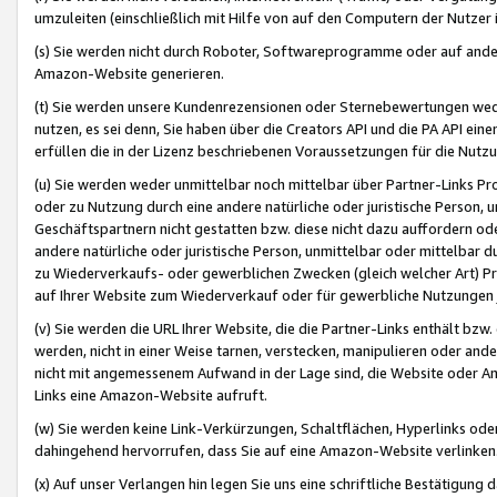
umzuleiten (einschließlich mit Hilfe von auf den Computern der Nutzer i
(s) Sie werden nicht durch Roboter, Softwareprogramme oder auf andere
Amazon-Website generieren.
(t) Sie werden unsere Kundenrezensionen oder Sternebewertungen wed
nutzen, es sei denn, Sie haben über die Creators API und die PA API e
erfüllen die in der Lizenz beschriebenen Voraussetzungen für die Nutzu
(u) Sie werden weder unmittelbar noch mittelbar über Partner-Links P
oder zu Nutzung durch eine andere natürliche oder juristische Person,
Geschäftspartnern nicht gestatten bzw. diese nicht dazu auffordern od
andere natürliche oder juristische Person, unmittelbar oder mittelbar
zu Wiederverkaufs- oder gewerblichen Zwecken (gleich welcher Art) 
auf Ihrer Website zum Wiederverkauf oder für gewerbliche Nutzungen 
(v) Sie werden die URL Ihrer Website, die die Partner-Links enthält b
werden, nicht in einer Weise tarnen, verstecken, manipulieren oder and
nicht mit angemessenem Aufwand in der Lage sind, die Website oder A
Links eine Amazon-Website aufruft.
(w) Sie werden keine Link-Verkürzungen, Schaltflächen, Hyperlinks ode
dahingehend hervorrufen, dass Sie auf eine Amazon-Website verlinken
(x) Auf unser Verlangen hin legen Sie uns eine schriftliche Bestätigung