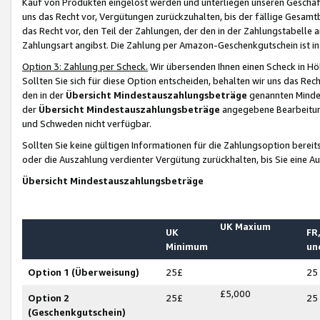
Kauf von Produkten eingelöst werden und unterliegen unseren Geschäf
uns das Recht vor, Vergütungen zurückzuhalten, bis der fällige Gesamt
das Recht vor, den Teil der Zahlungen, der den in der Zahlungstabelle 
Zahlungsart angibst. Die Zahlung per Amazon-Geschenkgutschein ist in
Option 3: Zahlung per Scheck.
Wir übersenden Ihnen einen Scheck in Höh
Sollten Sie sich für diese Option entscheiden, behalten wir uns das Rec
den in der
Übersicht Mindestauszahlungsbeträge
genannten Mindest
der
Übersicht Mindestauszahlungsbeträge
angegebene Bearbeitung
und Schweden nicht verfügbar.
Sollten Sie keine gültigen Informationen für die Zahlungsoption bereit
oder die Auszahlung verdienter Vergütung zurückhalten, bis Sie eine A
Übersicht Mindestauszahlungsbeträge
UK Maxium
UK
FR,
Minimum
un
Option 1 (Überweisung)
25£
25
£5,000
Option 2
25£
25
(Geschenkgutschein)