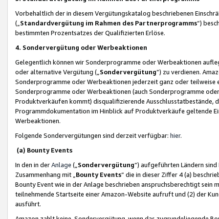
Vorbehaltlich der in diesem Vergütungskatalog beschriebenen Einschr
(„
Standardvergütung im Rahmen des Partnerprogramms
“) besc
bestimmten Prozentsatzes der Qualifizierten Erlöse.
4. Sondervergütung oder Werbeaktionen
Gelegentlich können wir Sonderprogramme oder Werbeaktionen auflegen,
oder alternative Vergütung („
Sondervergütung
”) zu verdienen. Amazo
Sonderprogramme oder Werbeaktionen jederzeit ganz oder teilweise einz
Sonderprogramme oder Werbeaktionen (auch Sonderprogramme oder We
Produktverkäufen kommt) disqualifizierende Ausschlusstatbestände, di
Programmdokumentation im Hinblick auf Produktverkäufe geltende E
Werbeaktionen.
Folgende Sondervergütungen sind derzeit verfügbar:
hier
.
(a) Bounty Events
In den in der
Anlage
(„
Sondervergütung
“) aufgeführten Ländern sind
Zusammenhang mit „
Bounty Events
“ die in dieser Ziffer 4 (a) besch
Bounty Event wie in der Anlage beschrieben anspruchsberechtigt sein mu
teilnehmende Startseite einer Amazon-Website aufruft und (2) der Kun
ausführt.
Amazon zahlt keine Sondervergütung, wenn das zugrundeliegende Boun