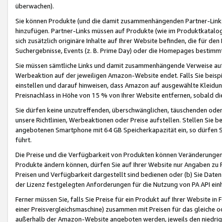
überwachen).
Sie können Produkte (und die damit zusammenhängenden Partner-Links)
hinzufügen. Partner-Links müssen auf Produkte (wie im Produktkatalog de
sich zusätzlich originäre Inhalte auf Ihrer Website befinden, die für 
Suchergebnisse, Events (z. B. Prime Day) oder die Homepages bestimmte
Sie müssen sämtliche Links und damit zusammenhängende Verweise auf z
Werbeaktion auf der jeweiligen Amazon-Website endet. Falls Sie beisp
einstellen und darauf hinweisen, dass Amazon auf ausgewählte Kleidun
Preisnachlass in Höhe von 15 % von Ihrer Website entfernen, sobald di
Sie dürfen keine unzutreffenden, überschwänglichen, täuschenden od
unsere Richtlinien, Werbeaktionen oder Preise aufstellen. Stellen Sie 
angebotenen Smartphone mit 64 GB Speicherkapazität ein, so dürfen S
führt.
Die Preise und die Verfügbarkeit von Produkten können Veränderungen 
Produkte ändern können, dürfen Sie auf Ihrer Website nur Angaben zu P
Preisen und Verfügbarkeit dargestellt sind bedienen oder (b) Sie Daten
der Lizenz festgelegten Anforderungen für die Nutzung von PA API einh
Ferner müssen Sie, falls Sie Preise für ein Produkt auf Ihrer Website in 
einer Preisvergleichsmaschine) zusammen mit Preisen für das gleiche o
außerhalb der Amazon-Website angeboten werden, jeweils den niedrigst