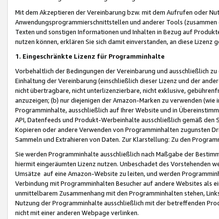
Mit dem Akzeptieren der Vereinbarung bzw. mit dem Aufrufen oder Nutz
Anwendungsprogrammierschnittstellen und anderer Tools (zusammen die
Texten und sonstigen Informationen und Inhalten in Bezug auf Produkte
nutzen können, erklären Sie sich damit einverstanden, an diese Lizenz 
1. Eingeschränkte Lizenz für Programminhalte
Vorbehaltlich der Bedingungen der Vereinbarung und ausschließlich z
Einhaltung der Vereinbarung (einschließlich dieser Lizenz und der ande
nicht übertragbare, nicht unterlizenzierbare, nicht exklusive, gebühren
anzuzeigen; (b) nur diejenigen der Amazon-Marken zu verwenden (wie in 
Programminhalte, ausschließlich auf Ihrer Website und in Übereinstimmu
API, Datenfeeds und Produkt-Werbeinhalte ausschließlich gemäß den Spe
Kopieren oder andere Verwenden von Programminhalten zugunsten Dri
Sammeln und Extrahieren von Daten. Zur Klarstellung: Zu den Program
Sie werden Programminhalte ausschließlich nach Maßgabe der Besti
hiermit eingeräumten Lizenz nutzen. Unbeschadet des Vorstehenden we
Umsätze auf eine Amazon-Website zu leiten, und werden Programminhal
Verbindung mit Programminhalten Besucher auf andere Websites als ein
unmittelbarem Zusammenhang mit den Programminhalten stehen, Links z
Nutzung der Programminhalte ausschließlich mit der betreffenden Pr
nicht mit einer anderen Webpage verlinken.