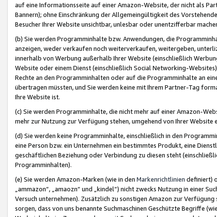
auf eine Informationsseite auf einer Amazon-Website, der nicht als Part
Bannern); ohne Einschränkung der Allgemeingültigkeit des Vorstehende
Besucher Ihrer Website unsichtbar, unlesbar oder unentzifferbar mache
(b) Sie werden Programminhalte bzw. Anwendungen, die Programminhalt
anzeigen, weder verkaufen noch weiterverkaufen, weitergeben, unterli
innerhalb von Werbung außerhalb Ihrer Website (einschließlich Werbun
Website oder einem Dienst (einschließlich Social Networking-Website
Rechte an den Programminhalten oder auf die Programminhalte an eine a
übertragen müssten, und Sie werden keine mit Ihrem Partner-Tag formati
Ihre Website ist.
(c) Sie werden Programminhalte, die nicht mehr auf einer Amazon-Websit
mehr zur Nutzung zur Verfügung stehen, umgehend von Ihrer Website e
(d) Sie werden keine Programminhalte, einschließlich in den Programmin
eine Person bzw. ein Unternehmen ein bestimmtes Produkt, eine Dienstle
geschäftlichen Beziehung oder Verbindung zu diesen steht (einschließli
Programminhalten).
(e) Sie werden Amazon-Marken (wie in den
Markenrichtlinien
definiert) 
„ammazon“, „amaozn“ und „kindel“) nicht zwecks Nutzung in einer Suc
Versuch unternehmen). Zusätzlich zu sonstigen Amazon zur Verfügung 
sorgen, dass von uns benannte Suchmaschinen Geschützte Begriffe (wie 