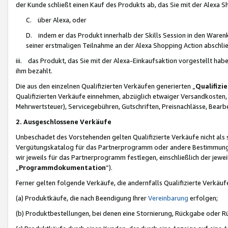
der Kunde schließt einen Kauf des Produkts ab, das Sie mit der Alexa 
C. über Alexa, oder
D. indem er das Produkt innerhalb der Skills Session in den Waren
seiner erstmaligen Teilnahme an der Alexa Shopping Action abschlie
iii. das Produkt, das Sie mit der Alexa-Einkaufsaktion vorgestellt ha
ihm bezahlt.
Die aus den einzelnen Qualifizierten Verkäufen generierten „
Qualifizi
Qualifizierten Verkäufe einnehmen, abzüglich etwaiger Versandkosten
Mehrwertsteuer), Servicegebühren, Gutschriften, Preisnachlässe, Bear
2. Ausgeschlossene Verkäufe
Unbeschadet des Vorstehenden gelten Qualifizierte Verkäufe nicht als
Vergütungskatalog für das Partnerprogramm oder andere Bestimmungen,
wir jeweils für das Partnerprogramm festlegen, einschließlich der jewe
„
Programmdokumentation
“).
Ferner gelten folgende Verkäufe, die andernfalls Qualifizierte Verkä
(a) Produktkäufe, die nach Beendigung Ihrer
Vereinbarung
erfolgen;
(b) Produktbestellungen, bei denen eine Stornierung, Rückgabe oder R