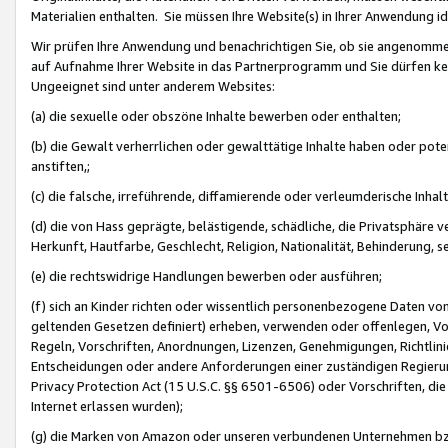
Materialien enthalten. Sie müssen Ihre Website(s) in Ihrer Anwendung ide
Wir prüfen Ihre Anwendung und benachrichtigen Sie, ob sie angenommen
auf Aufnahme Ihrer Website in das Partnerprogramm und Sie dürfen kei
Ungeeignet sind unter anderem Websites:
(a) die sexuelle oder obszöne Inhalte bewerben oder enthalten;
(b) die Gewalt verherrlichen oder gewalttätige Inhalte haben oder pot
anstiften,;
(c) die falsche, irreführende, diffamierende oder verleumderische Inha
(d) die von Hass geprägte, belästigende, schädliche, die Privatsphäre v
Herkunft, Hautfarbe, Geschlecht, Religion, Nationalität, Behinderung, 
(e) die rechtswidrige Handlungen bewerben oder ausführen;
(f) sich an Kinder richten oder wissentlich personenbezogene Daten vo
geltenden Gesetzen definiert) erheben, verwenden oder offenlegen, Vo
Regeln, Vorschriften, Anordnungen, Lizenzen, Genehmigungen, Richtlini
Entscheidungen oder andere Anforderungen einer zuständigen Regierung
Privacy Protection Act (15 U.S.C. §§ 6501-6506) oder Vorschriften, di
Internet erlassen wurden);
(g) die Marken von Amazon oder unseren verbundenen Unternehmen b