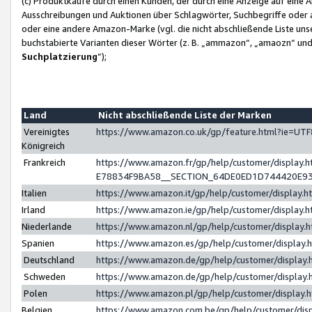
(c) Produktkäufe durch einen Kunden, der durch eine Anzeige auf eine 
Ausschreibungen und Auktionen über Schlagwörter, Suchbegriffe oder 
oder eine andere Amazon-Marke (vgl. die nicht abschließende Liste un
buchstabierte Varianten dieser Wörter (z. B. „ammazon“, „amaozn“ und „
Suchplatzierung
”);
Land
Nicht abschließende Liste der Marken
Vereinigtes
https://www.amazon.co.uk/gp/feature.html?ie=U
Königreich
Frankreich
https://www.amazon.fr/gp/help/customer/displa
E78834F9BA58__SECTION_64DE0ED1D744420E9
Italien
https://www.amazon.it/gp/help/customer/display
Irland
https://www.amazon.ie/gp/help/customer/displa
Niederlande
https://www.amazon.nl/gp/help/customer/display
Spanien
https://www.amazon.es/gp/help/customer/display
Deutschland
https://www.amazon.de/gp/help/customer/displa
Schweden
https://www.amazon.de/gp/help/customer/displa
Polen
https://www.amazon.pl/gp/help/customer/display
Belgien
https://www.amazon.com.be/gp/help/customer/d