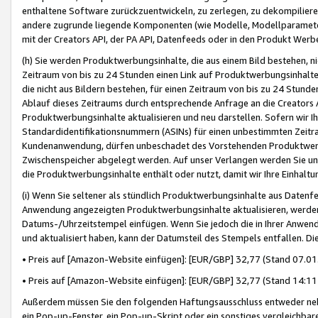
enthaltene Software zurückzuentwickeln, zu zerlegen, zu dekompilier
andere zugrunde liegende Komponenten (wie Modelle, Modellparameter
mit der Creators API, der PA API, Datenfeeds oder in den Produkt Werb
(h) Sie werden Produktwerbungsinhalte, die aus einem Bild bestehen, ni
Zeitraum von bis zu 24 Stunden einen Link auf Produktwerbungsinhalte
die nicht aus Bildern bestehen, für einen Zeitraum von bis zu 24 Stund
Ablauf dieses Zeitraums durch entsprechende Anfrage an die Creators 
Produktwerbungsinhalte aktualisieren und neu darstellen. Sofern wir Ih
Standardidentifikationsnummern (ASINs) für einen unbestimmten Zeitra
Kundenanwendung, dürfen unbeschadet des Vorstehenden Produktwerbu
Zwischenspeicher abgelegt werden. Auf unser Verlangen werden Sie un
die Produktwerbungsinhalte enthält oder nutzt, damit wir Ihre Einhalt
(i) Wenn Sie seltener als stündlich Produktwerbungsinhalte aus Datenfe
Anwendung angezeigten Produktwerbungsinhalte aktualisieren, werden 
Datums-/Uhrzeitstempel einfügen. Wenn Sie jedoch die in Ihrer Anwe
und aktualisiert haben, kann der Datumsteil des Stempels entfallen. Dies
• Preis auf [Amazon-Website einfügen]: [EUR/GBP] 32,77 (Stand 07.01.
• Preis auf [Amazon-Website einfügen]: [EUR/GBP] 32,77 (Stand 14:11 
Außerdem müssen Sie den folgenden Haftungsausschluss entweder neb
ein Pop-up-Fenster, ein Pop-up-Skript oder ein sonstiges vergleichba