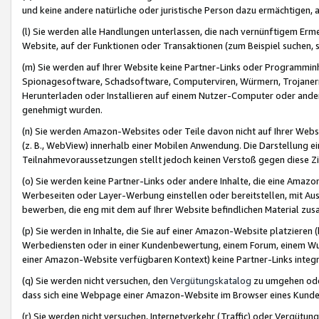
und keine andere natürliche oder juristische Person dazu ermächtigen, a
(l) Sie werden alle Handlungen unterlassen, die nach vernünftigem Erme
Website, auf der Funktionen oder Transaktionen (zum Beispiel suchen, s
(m) Sie werden auf Ihrer Website keine Partner-Links oder Programmin
Spionagesoftware, Schadsoftware, Computerviren, Würmern, Trojaner
Herunterladen oder Installieren auf einem Nutzer-Computer oder ande
genehmigt wurden.
(n) Sie werden Amazon-Websites oder Teile davon nicht auf Ihrer Websi
(z. B., WebView) innerhalb einer Mobilen Anwendung. Die Darstellung ein
Teilnahmevoraussetzungen stellt jedoch keinen Verstoß gegen diese Zif
(o) Sie werden keine Partner-Links oder andere Inhalte, die eine Am
Werbeseiten oder Layer-Werbung einstellen oder bereitstellen, mit Au
bewerben, die eng mit dem auf Ihrer Website befindlichen Material z
(p) Sie werden in Inhalte, die Sie auf einer Amazon-Website platzier
Werbediensten oder in einer Kundenbewertung, einem Forum, einem Wun
einer Amazon-Website verfügbaren Kontext) keine Partner-Links integr
(q) Sie werden nicht versuchen, den
Vergütungskatalog
zu umgehen oder
dass sich eine Webpage einer Amazon-Website im Browser eines Kunden 
(r) Sie werden nicht versuchen, Internetverkehr (Traffic) oder Vergü