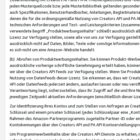
jeden Musterquellcode bzw. jede Musterbibliothek geltenden gesonder
auch Spezifikationen, Benutzerhandbücher, Anleitungen, Begleitmaterial
denen die für die ordnungsgemäße Nutzung von Creators API und PA A
technischen Anforderungen und Test- und Leistungskriterien (zusammen
verwendete Begriff „Produktwerbungsinhalte“ schließt ausdrücklich al
Lizenz zur Verfügung stellen, sowie alle von uns zur Verfügung gestel
ausdrücklich nicht auf Daten, Bilder, Texte oder sonstige Informatione
es sich nicht um eine Amazon-Website handelt.
(b) Abrufen von Produktwerbungsinhalten. Sie können Produkt-Werbein
ausdrückliche vorherige schriftliche Genehmigung erteilt haben, könn
wir über die Creators API Feeds zur Verfügung stellen. Wenn Sie Produk
Nutzung von Datenfeeds dieser Lizenz. Sie erkennen an, dass wir Creat
API oder Datenfeeds jederzeit ändern, auslaufen lassen oder neu veröffe
Verantwortung liegt, sicherzustellen, dass Ihr Zugriff auf die und Ihr
jeweiligen Zeitpunkt aktuellen Anforderungen (einschließlich dieser Liz
Zur Identifizierung Ihres Kontos und zum Stellen von Anfragen an Crea
Schlüssel und einem privaten Schlüssel (jedes Schlüsselpaar eine „Kon
Rahmen des Amazon-Partnerprogramms zugeteilte Partner-ID oder ein
Kontokennungen über den Creators API und PA API Kontoerstellungspro
Um Programmwerbeinhalte über die Creators API Dienste zu erhalten, m