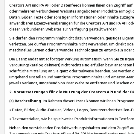
Creators API und PA API oder Datenfeeds können Ihnen den Zugriff auf D
oder mehreren verbundenen Websites angebotenen Produkte ermögliche
Daten, Bilder, Texte oder sonstigen Informationen oder Inhalte zuzugre
anwendbaren Lizenzvereinbarungen für die Creators API und PA API od
diesen verbundenen Websites zur Verfügung gestellt werden.
Sie dürfen den Programminhalt nicht dazu verwenden, geistiges Eigent
verletzen. Sie dürfen Programminhalte nicht verwenden, um direkt ode
maschinelles Lernen oder verwandte Technologien zu entwickeln oder zu
Die Lizenz endet mit sofortiger Wirkung automatisch, wenn Sie zu irg
Vergütungskatalog definiert) nicht rechtzeitig erfüllen bzw. ansonsten
schriftliche Mitteilung an Sie ganz oder teilweise beenden. Sie werden
umgehend einstellen und sämtliche Programminhalte und Amazon-Marke
jeweils verlangt, umgehend von Ihrer Website entfernen und löschen od
2. Voraussetzungen für die Nutzung der Creators API und der P
(a)
Beschreibung
. Im Rahmen dieser Lizenz können wir Ihnen Programmi
• Daten, Bilder, Audio-Dateien, Videos, Logos, Benutzerschnittstellen-
• Textmaterialien, wie beispielsweise Produktinformationen in Textfor
Neben den vorstehenden Produktwerbungsinhalten und dem Zugriff auf 
Zusammenhang mit Creators API und PA API Musterquellcodes und -bibli