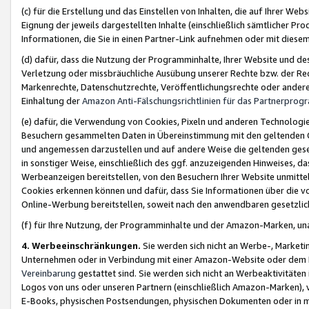
(c) für die Erstellung und das Einstellen von Inhalten, die auf Ihrer We
Eignung der jeweils dargestellten Inhalte (einschließlich sämtlicher 
Informationen, die Sie in einen Partner-Link aufnehmen oder mit diese
(d) dafür, dass die Nutzung der Programminhalte, Ihrer Website und des 
Verletzung oder missbräuchliche Ausübung unserer Rechte bzw. der Recht
Markenrechte, Datenschutzrechte, Veröffentlichungsrechte oder anderer
Einhaltung der
Amazon Anti-Fälschungsrichtlinien für das Partnerpro
(e) dafür, die Verwendung von Cookies, Pixeln und anderen Technologien
Besuchern gesammelten Daten in Übereinstimmung mit den geltenden Ge
und angemessen darzustellen und auf andere Weise die geltenden geset
in sonstiger Weise, einschließlich des ggf. anzuzeigenden Hinweises, d
Werbeanzeigen bereitstellen, von den Besuchern Ihrer Website unmitte
Cookies erkennen können und dafür, dass Sie Informationen über die v
Online-Werbung bereitstellen, soweit nach den anwendbaren gesetzlic
(f) für Ihre Nutzung, der Programminhalte und der Amazon-Marken, u
4. Werbeeinschränkungen.
Sie werden sich nicht an Werbe-, Market
Unternehmen oder in Verbindung mit einer Amazon-Website oder dem Pa
Vereinbarung
gestattet sind. Sie werden sich nicht an Werbeaktivitäten
Logos von uns oder unseren Partnern (einschließlich Amazon-Marken), 
E-Books, physischen Postsendungen, physischen Dokumenten oder in 