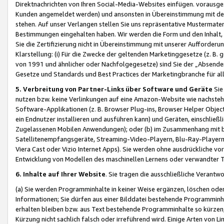
Direktnachrichten von Ihren Social-Media-Websites einfügen. vorausg
Kunden angemeldet werden) und ansonsten in Übereinstimmung mit der
stehen. Auf unser Verlangen stellen Sie uns repräsentative Mustermater
Bestimmungen eingehalten haben. Wir werden die Form und den Inhalt, di
Sie die Zertifizierung nicht in Übereinstimmung mit unserer Aufforderu
Klarstellung: (i) Für die Zwecke der geltenden Marketinggesetze (z. 
von 1991 und ähnlicher oder Nachfolgegesetze) sind Sie der „Absender“ j
Gesetze und Standards und Best Practices der Marketingbranche für 
5. Verbreitung von Partner-Links über Software und Geräte
Sie
nutzen bzw. keine Verlinkungen auf eine Amazon-Website wie nachsteh
Software-Applikationen (z. B. Browser Plug-ins, Browser Helper Objec
ein Endnutzer installieren und ausführen kann) und Geräten, einschlie
Zugelassenen Mobilen Anwendungen); oder (b) im Zusammenhang mit bzw.
Satellitenempfangsgeräte, Streaming-Video-Playern, Blu-Ray-Playern 
Viera Cast oder Vizio Internet Apps). Sie werden ohne ausdrückliche v
Entwicklung von Modellen des maschinellen Lernens oder verwandter 
6. Inhalte auf Ihrer Website
. Sie tragen die ausschließliche Verantwo
(a) Sie werden Programminhalte in keiner Weise ergänzen, löschen oder
Informationen; Sie dürfen aus einer Bilddatei bestehende Programminhal
erhalten bleiben bzw. aus Text bestehende Programminhalte so kürzen, 
Kürzung nicht sachlich falsch oder irreführend wird. Einige Arten von L