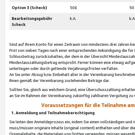
Option 3 (Scheck)
50£
50
Bearbeitungsgebühr
k.A.
k.A
Scheck
Sind auf Ihrem Konto für einen Zeitraum von mindestens drei Jahren kein
Frist von sieben Tagen nach einer entsprechenden Ankündigung die für
Schlussbetrag zurückzuhalten, der dem in der Übersicht Mindestausz
Mindestauszahlungsbetrag entspricht. Ferner können eine etwaig aufg
unterliegen oder durch geltende Verjährungsfristen verfallen.
An Sie unter Abzug bzw. Einbehalt aller in der Vereinbarung beschrieb
Ihnen gemäß der Vereinbarung zustehenden Beträge dar.
Sollten Sie, gleich aus welchem Grund, eine Überschusszahlung erhalte
an Sie im Rahmen der Vereinbarung zukünftig zahlbaren Vergütung zu 
Voraussetzungen für die Teilnahme a
1. Anmeldung und Teilnahmeberechtigung
Sie leiten den Anmeldeprozess ein, indem Sie einen vollständigen und 
muss/müssen originäre Inhalte (original content) enthalten und über d
Originalinhalte, die Materialien von Dritten verwenden, müssen wese