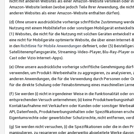
nicht mit anderen Websites als einer Amazon-Website verlinken oder i
Amazon-Website lenken (wobei jedoch Teile Ihrer Anwendung, die nich
anderen Websites als einer Amazon-Website enthalten dürfen).
(d) Ohne unsere ausdrückliche vorherige schriftliche Zustimmung werd
Nutzung mit einem Mobiltelefon oder sonstigen Mobilgerät entwickelt
(1) Websites, die nicht für die Nutzung mit solchen Geräten entwickelt
eine nicht für Mobilgeräte optimierte Website, die über einen Interne
in den
Richtlinie für Mobile Anwendungen
definiert, oder (3) Beistellge
Satellitenempfangsgeräte, Streaming-Video-Player, Blu-Ray-Player ode
Cast oder Vizio Internet-Apps).
(e) Ohne unsere ausdrückliche vorherige schriftliche Genehmigung dürfe
verwenden, um Produkt-Werbeinhalte zu aggregieren, zu analysieren, 
anderen Anwendungen, die für die Verwendung durch Personen oder Or
für die direkte Schulung oder Feinabstimmung eines maschinellen Lern
(f) Sie werden (i) nicht in irgendeiner Weise in die Funktionalität ode
entsprechenden Versuch unternehmen; (ii) keine Produktwerbungsinha
Kontaktaufnahme mit Verkäufern oder Kunden oder sonstiger Werbeaktiv
API, Datenfeeds, Produktwerbungsinhalten oder Spezifikationen erschei
Eigentumsrechte oder gewerblicher Schutzrechte, nicht entfernen, verd
(g) Sie werden nicht versuchen, (i) die Spezifikationen oder die in de
manipulieren, zu reparieren oder anderweitig abgeleitete Werke davon z