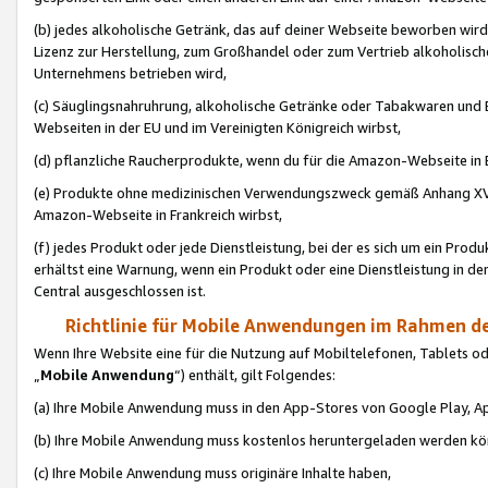
(b) jedes alkoholische Getränk, das auf deiner Webseite beworben wird
Lizenz zur Herstellung, zum Großhandel oder zum Vertrieb alkoholisch
Unternehmens betrieben wird,
(c) Säuglingsnahruhrung, alkoholische Getränke oder Tabakwaren und E
Webseiten in der EU und im Vereinigten Königreich wirbst,
(d) pflanzliche Raucherprodukte, wenn du für die Amazon-Webseite in B
(e) Produkte ohne medizinischen Verwendungszweck gemäß Anhang XVI 
Amazon-Webseite in Frankreich wirbst,
(f) jedes Produkt oder jede Dienstleistung, bei der es sich um ein Prod
erhältst eine Warnung, wenn ein Produkt oder eine Dienstleistung in de
Central ausgeschlossen ist.
Richtlinie für Mobile Anwendungen im Rahmen de
Wenn Ihre Website eine für die Nutzung auf Mobiltelefonen, Tablets 
„
Mobile Anwendung
“) enthält, gilt Folgendes:
(a) Ihre Mobile Anwendung muss in den App-Stores von Google Play, A
(b) Ihre Mobile Anwendung muss kostenlos heruntergeladen werden könn
(c) Ihre Mobile Anwendung muss originäre Inhalte haben,