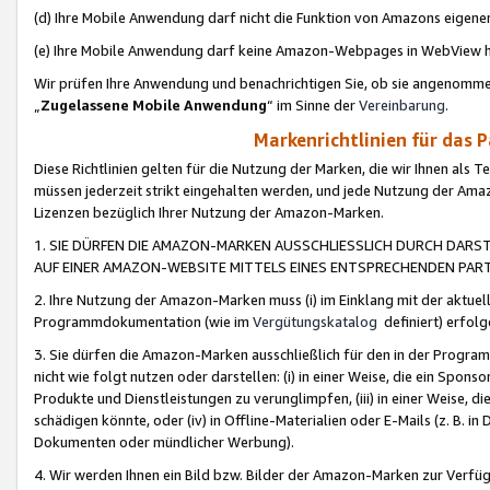
(d) Ihre Mobile Anwendung darf nicht die Funktion von Amazons eige
(e) Ihre Mobile Anwendung darf keine Amazon-Webpages in WebView 
Wir prüfen Ihre Anwendung und benachrichtigen Sie, ob sie angenomm
„
Zugelassene Mobile Anwendung
“ im Sinne der
Vereinbarung
.
Markenrichtlinien für das 
Diese Richtlinien gelten für die Nutzung der Marken, die wir Ihnen als 
müssen jederzeit strikt eingehalten werden, und jede Nutzung der Ama
Lizenzen bezüglich Ihrer Nutzung der Amazon-Marken.
1. SIE DÜRFEN DIE AMAZON-MARKEN AUSSCHLIESSLICH DURCH DARS
AUF EINER AMAZON-WEBSITE MITTELS EINES ENTSPRECHENDEN PART
2. Ihre Nutzung der Amazon-Marken muss (i) im Einklang mit der aktuells
Programmdokumentation (wie im
Vergütungskatalog
definiert) erfolg
3. Sie dürfen die Amazon-Marken ausschließlich für den in der Progr
nicht wie folgt nutzen oder darstellen: (i) in einer Weise, die ein Spo
Produkte und Dienstleistungen zu verunglimpfen, (iii) in einer Weise
schädigen könnte, oder (iv) in Offline-Materialien oder E-Mails (z. B.
Dokumenten oder mündlicher Werbung).
4. Wir werden Ihnen ein Bild bzw. Bilder der Amazon-Marken zur Verfüg