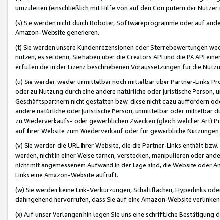
umzuleiten (einschließlich mit Hilfe von auf den Computern der Nutzer i
(s) Sie werden nicht durch Roboter, Softwareprogramme oder auf andere
Amazon-Website generieren.
(t) Sie werden unsere Kundenrezensionen oder Sternebewertungen wed
nutzen, es sei denn, Sie haben über die Creators API und die PA API e
erfüllen die in der Lizenz beschriebenen Voraussetzungen für die Nutzu
(u) Sie werden weder unmittelbar noch mittelbar über Partner-Links P
oder zu Nutzung durch eine andere natürliche oder juristische Person,
Geschäftspartnern nicht gestatten bzw. diese nicht dazu auffordern od
andere natürliche oder juristische Person, unmittelbar oder mittelbar
zu Wiederverkaufs- oder gewerblichen Zwecken (gleich welcher Art) 
auf Ihrer Website zum Wiederverkauf oder für gewerbliche Nutzungen 
(v) Sie werden die URL Ihrer Website, die die Partner-Links enthält b
werden, nicht in einer Weise tarnen, verstecken, manipulieren oder and
nicht mit angemessenem Aufwand in der Lage sind, die Website oder A
Links eine Amazon-Website aufruft.
(w) Sie werden keine Link-Verkürzungen, Schaltflächen, Hyperlinks ode
dahingehend hervorrufen, dass Sie auf eine Amazon-Website verlinken
(x) Auf unser Verlangen hin legen Sie uns eine schriftliche Bestätigung