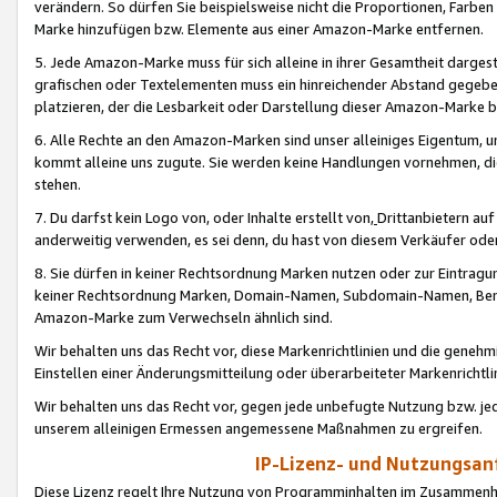
verändern. So dürfen Sie beispielsweise nicht die Proportionen, Farb
Marke hinzufügen bzw. Elemente aus einer Amazon-Marke entfernen.
5. Jede Amazon-Marke muss für sich alleine in ihrer Gesamtheit darge
grafischen oder Textelementen muss ein hinreichender Abstand gegebe
platzieren, der die Lesbarkeit oder Darstellung dieser Amazon-Marke b
6. Alle Rechte an den Amazon-Marken sind unser alleiniges Eigentum, 
kommt alleine uns zugute. Sie werden keine Handlungen vornehmen, 
stehen.
7. Du darfst kein Logo von, oder Inhalte erstellt von,
Drittanbietern au
anderweitig verwenden, es sei denn, du hast von diesem Verkäufer oder
8. Sie dürfen in keiner Rechtsordnung Marken nutzen oder zur Eintragu
keiner Rechtsordnung Marken, Domain-Namen, Subdomain-Namen, Benu
Amazon-Marke zum Verwechseln ähnlich sind.
Wir behalten uns das Recht vor, diese Markenrichtlinien und die gene
Einstellen einer Änderungsmitteilung oder überarbeiteter Markenricht
Wir behalten uns das Recht vor, gegen jede unbefugte Nutzung bzw. jede 
unserem alleinigen Ermessen angemessene Maßnahmen zu ergreifen.
IP-Lizenz- und Nutzungsan
Diese Lizenz regelt Ihre Nutzung von Programminhalten im Zusammen