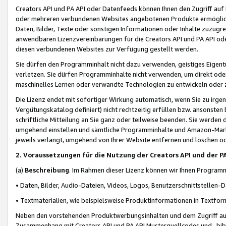
Creators API und PA API oder Datenfeeds können Ihnen den Zugriff auf D
oder mehreren verbundenen Websites angebotenen Produkte ermögliche
Daten, Bilder, Texte oder sonstigen Informationen oder Inhalte zuzugre
anwendbaren Lizenzvereinbarungen für die Creators API und PA API od
diesen verbundenen Websites zur Verfügung gestellt werden.
Sie dürfen den Programminhalt nicht dazu verwenden, geistiges Eigent
verletzen. Sie dürfen Programminhalte nicht verwenden, um direkt ode
maschinelles Lernen oder verwandte Technologien zu entwickeln oder zu
Die Lizenz endet mit sofortiger Wirkung automatisch, wenn Sie zu irg
Vergütungskatalog definiert) nicht rechtzeitig erfüllen bzw. ansonsten
schriftliche Mitteilung an Sie ganz oder teilweise beenden. Sie werden
umgehend einstellen und sämtliche Programminhalte und Amazon-Marke
jeweils verlangt, umgehend von Ihrer Website entfernen und löschen od
2. Voraussetzungen für die Nutzung der Creators API und der P
(a)
Beschreibung
. Im Rahmen dieser Lizenz können wir Ihnen Programmi
• Daten, Bilder, Audio-Dateien, Videos, Logos, Benutzerschnittstellen-
• Textmaterialien, wie beispielsweise Produktinformationen in Textfor
Neben den vorstehenden Produktwerbungsinhalten und dem Zugriff auf 
Zusammenhang mit Creators API und PA API Musterquellcodes und -bibli