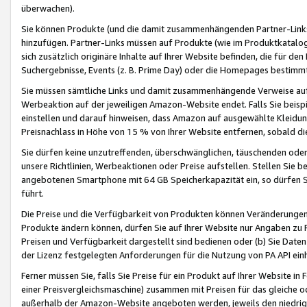
überwachen).
Sie können Produkte (und die damit zusammenhängenden Partner-Links)
hinzufügen. Partner-Links müssen auf Produkte (wie im Produktkatalog de
sich zusätzlich originäre Inhalte auf Ihrer Website befinden, die für 
Suchergebnisse, Events (z. B. Prime Day) oder die Homepages bestimmte
Sie müssen sämtliche Links und damit zusammenhängende Verweise auf z
Werbeaktion auf der jeweiligen Amazon-Website endet. Falls Sie beisp
einstellen und darauf hinweisen, dass Amazon auf ausgewählte Kleidun
Preisnachlass in Höhe von 15 % von Ihrer Website entfernen, sobald di
Sie dürfen keine unzutreffenden, überschwänglichen, täuschenden od
unsere Richtlinien, Werbeaktionen oder Preise aufstellen. Stellen Sie 
angebotenen Smartphone mit 64 GB Speicherkapazität ein, so dürfen S
führt.
Die Preise und die Verfügbarkeit von Produkten können Veränderungen 
Produkte ändern können, dürfen Sie auf Ihrer Website nur Angaben zu P
Preisen und Verfügbarkeit dargestellt sind bedienen oder (b) Sie Daten
der Lizenz festgelegten Anforderungen für die Nutzung von PA API einh
Ferner müssen Sie, falls Sie Preise für ein Produkt auf Ihrer Website in 
einer Preisvergleichsmaschine) zusammen mit Preisen für das gleiche o
außerhalb der Amazon-Website angeboten werden, jeweils den niedrigst