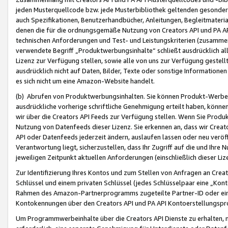
jeden Musterquellcode bzw. jede Musterbibliothek geltenden gesonder
auch Spezifikationen, Benutzerhandbücher, Anleitungen, Begleitmaterial
denen die für die ordnungsgemäße Nutzung von Creators API und PA A
technischen Anforderungen und Test- und Leistungskriterien (zusammen
verwendete Begriff „Produktwerbungsinhalte“ schließt ausdrücklich al
Lizenz zur Verfügung stellen, sowie alle von uns zur Verfügung gestel
ausdrücklich nicht auf Daten, Bilder, Texte oder sonstige Informatione
es sich nicht um eine Amazon-Website handelt.
(b) Abrufen von Produktwerbungsinhalten. Sie können Produkt-Werbein
ausdrückliche vorherige schriftliche Genehmigung erteilt haben, könn
wir über die Creators API Feeds zur Verfügung stellen. Wenn Sie Produk
Nutzung von Datenfeeds dieser Lizenz. Sie erkennen an, dass wir Creat
API oder Datenfeeds jederzeit ändern, auslaufen lassen oder neu veröffe
Verantwortung liegt, sicherzustellen, dass Ihr Zugriff auf die und Ihr
jeweiligen Zeitpunkt aktuellen Anforderungen (einschließlich dieser Liz
Zur Identifizierung Ihres Kontos und zum Stellen von Anfragen an Crea
Schlüssel und einem privaten Schlüssel (jedes Schlüsselpaar eine „Kon
Rahmen des Amazon-Partnerprogramms zugeteilte Partner-ID oder ein
Kontokennungen über den Creators API und PA API Kontoerstellungspro
Um Programmwerbeinhalte über die Creators API Dienste zu erhalten, m