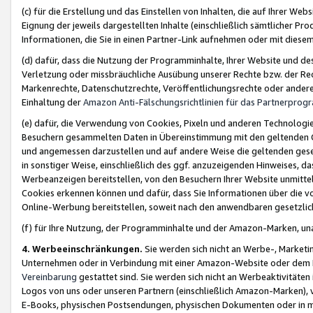
(c) für die Erstellung und das Einstellen von Inhalten, die auf Ihrer We
Eignung der jeweils dargestellten Inhalte (einschließlich sämtlicher 
Informationen, die Sie in einen Partner-Link aufnehmen oder mit diese
(d) dafür, dass die Nutzung der Programminhalte, Ihrer Website und des 
Verletzung oder missbräuchliche Ausübung unserer Rechte bzw. der Recht
Markenrechte, Datenschutzrechte, Veröffentlichungsrechte oder anderer
Einhaltung der
Amazon Anti-Fälschungsrichtlinien für das Partnerpro
(e) dafür, die Verwendung von Cookies, Pixeln und anderen Technologien
Besuchern gesammelten Daten in Übereinstimmung mit den geltenden Ge
und angemessen darzustellen und auf andere Weise die geltenden geset
in sonstiger Weise, einschließlich des ggf. anzuzeigenden Hinweises, d
Werbeanzeigen bereitstellen, von den Besuchern Ihrer Website unmitte
Cookies erkennen können und dafür, dass Sie Informationen über die v
Online-Werbung bereitstellen, soweit nach den anwendbaren gesetzlic
(f) für Ihre Nutzung, der Programminhalte und der Amazon-Marken, u
4. Werbeeinschränkungen.
Sie werden sich nicht an Werbe-, Market
Unternehmen oder in Verbindung mit einer Amazon-Website oder dem Pa
Vereinbarung
gestattet sind. Sie werden sich nicht an Werbeaktivitäten
Logos von uns oder unseren Partnern (einschließlich Amazon-Marken), 
E-Books, physischen Postsendungen, physischen Dokumenten oder in 