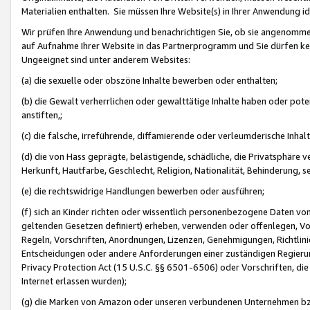
Materialien enthalten. Sie müssen Ihre Website(s) in Ihrer Anwendung ide
Wir prüfen Ihre Anwendung und benachrichtigen Sie, ob sie angenommen
auf Aufnahme Ihrer Website in das Partnerprogramm und Sie dürfen kei
Ungeeignet sind unter anderem Websites:
(a) die sexuelle oder obszöne Inhalte bewerben oder enthalten;
(b) die Gewalt verherrlichen oder gewalttätige Inhalte haben oder pot
anstiften,;
(c) die falsche, irreführende, diffamierende oder verleumderische Inha
(d) die von Hass geprägte, belästigende, schädliche, die Privatsphäre v
Herkunft, Hautfarbe, Geschlecht, Religion, Nationalität, Behinderung, 
(e) die rechtswidrige Handlungen bewerben oder ausführen;
(f) sich an Kinder richten oder wissentlich personenbezogene Daten vo
geltenden Gesetzen definiert) erheben, verwenden oder offenlegen, Vo
Regeln, Vorschriften, Anordnungen, Lizenzen, Genehmigungen, Richtlini
Entscheidungen oder andere Anforderungen einer zuständigen Regierung
Privacy Protection Act (15 U.S.C. §§ 6501-6506) oder Vorschriften, di
Internet erlassen wurden);
(g) die Marken von Amazon oder unseren verbundenen Unternehmen b