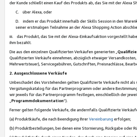
der Kunde schließt einen Kauf des Produkts ab, das Sie mit der Alexa 
C. über Alexa, oder
D. indem er das Produkt innerhalb der Skills Session in den Waren
seiner erstmaligen Teilnahme an der Alexa Shopping Action abschlie
iii. das Produkt, das Sie mit der Alexa-Einkaufsaktion vorgestellt ha
ihm bezahlt.
Die aus den einzelnen Qualifizierten Verkäufen generierten „
Qualifizi
Qualifizierten Verkäufe einnehmen, abzüglich etwaiger Versandkosten
Mehrwertsteuer), Servicegebühren, Gutschriften, Preisnachlässe, Bear
2. Ausgeschlossene Verkäufe
Unbeschadet des Vorstehenden gelten Qualifizierte Verkäufe nicht als
Vergütungskatalog für das Partnerprogramm oder andere Bestimmungen,
wir jeweils für das Partnerprogramm festlegen, einschließlich der jewe
„
Programmdokumentation
“).
Ferner gelten folgende Verkäufe, die andernfalls Qualifizierte Verkä
(a) Produktkäufe, die nach Beendigung Ihrer
Vereinbarung
erfolgen;
(b) Produktbestellungen, bei denen eine Stornierung, Rückgabe oder R