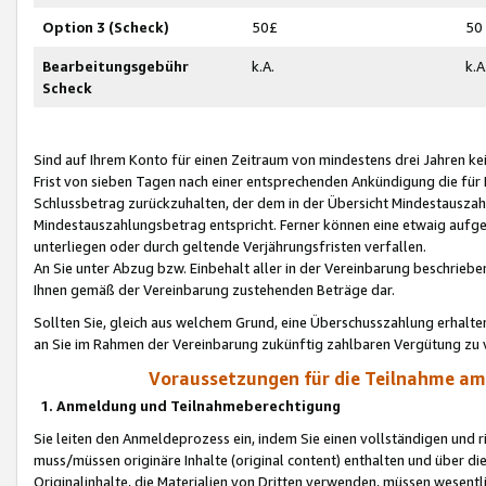
Option 3 (Scheck)
50£
50
Bearbeitungsgebühr
k.A.
k.A
Scheck
Sind auf Ihrem Konto für einen Zeitraum von mindestens drei Jahren kein
Frist von sieben Tagen nach einer entsprechenden Ankündigung die für
Schlussbetrag zurückzuhalten, der dem in der Übersicht Mindestausz
Mindestauszahlungsbetrag entspricht. Ferner können eine etwaig aufg
unterliegen oder durch geltende Verjährungsfristen verfallen.
An Sie unter Abzug bzw. Einbehalt aller in der Vereinbarung beschrieb
Ihnen gemäß der Vereinbarung zustehenden Beträge dar.
Sollten Sie, gleich aus welchem Grund, eine Überschusszahlung erhalte
an Sie im Rahmen der Vereinbarung zukünftig zahlbaren Vergütung zu 
Voraussetzungen für die Teilnahme a
1. Anmeldung und Teilnahmeberechtigung
Sie leiten den Anmeldeprozess ein, indem Sie einen vollständigen und 
muss/müssen originäre Inhalte (original content) enthalten und über d
Originalinhalte, die Materialien von Dritten verwenden, müssen wese