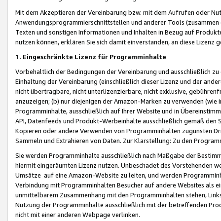
Mit dem Akzeptieren der Vereinbarung bzw. mit dem Aufrufen oder Nutz
Anwendungsprogrammierschnittstellen und anderer Tools (zusammen die
Texten und sonstigen Informationen und Inhalten in Bezug auf Produkte
nutzen können, erklären Sie sich damit einverstanden, an diese Lizenz 
1. Eingeschränkte Lizenz für Programminhalte
Vorbehaltlich der Bedingungen der Vereinbarung und ausschließlich z
Einhaltung der Vereinbarung (einschließlich dieser Lizenz und der ande
nicht übertragbare, nicht unterlizenzierbare, nicht exklusive, gebühren
anzuzeigen; (b) nur diejenigen der Amazon-Marken zu verwenden (wie in 
Programminhalte, ausschließlich auf Ihrer Website und in Übereinstimmu
API, Datenfeeds und Produkt-Werbeinhalte ausschließlich gemäß den Spe
Kopieren oder andere Verwenden von Programminhalten zugunsten Dri
Sammeln und Extrahieren von Daten. Zur Klarstellung: Zu den Program
Sie werden Programminhalte ausschließlich nach Maßgabe der Besti
hiermit eingeräumten Lizenz nutzen. Unbeschadet des Vorstehenden we
Umsätze auf eine Amazon-Website zu leiten, und werden Programminhal
Verbindung mit Programminhalten Besucher auf andere Websites als ein
unmittelbarem Zusammenhang mit den Programminhalten stehen, Links z
Nutzung der Programminhalte ausschließlich mit der betreffenden Pr
nicht mit einer anderen Webpage verlinken.