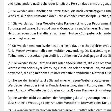
und keine andere natürliche oder juristische Person dazu ermächtigen, a
(l) Sie werden alle Handlungen unterlassen, die nach vernünftigem Erme
Website, auf der Funktionen oder Transaktionen (zum Beispiel suchen, s
(m) Sie werden auf Ihrer Website keine Partner-Links oder Programmin
Spionagesoftware, Schadsoftware, Computerviren, Würmern, Trojaner
Herunterladen oder Installieren auf einem Nutzer-Computer oder ande
genehmigt wurden.
(n) Sie werden Amazon-Websites oder Teile davon nicht auf Ihrer Websi
(z. B., WebView) innerhalb einer Mobilen Anwendung. Die Darstellung ein
Teilnahmevoraussetzungen stellt jedoch keinen Verstoß gegen diese Zif
(o) Sie werden keine Partner-Links oder andere Inhalte, die eine Am
Werbeseiten oder Layer-Werbung einstellen oder bereitstellen, mit Au
bewerben, die eng mit dem auf Ihrer Website befindlichen Material z
(p) Sie werden in Inhalte, die Sie auf einer Amazon-Website platzier
Werbediensten oder in einer Kundenbewertung, einem Forum, einem Wun
einer Amazon-Website verfügbaren Kontext) keine Partner-Links integr
(q) Sie werden nicht versuchen, den
Vergütungskatalog
zu umgehen oder
dass sich eine Webpage einer Amazon-Website im Browser eines Kunden 
(r) Sie werden nicht versuchen, Internetverkehr (Traffic) oder Vergü