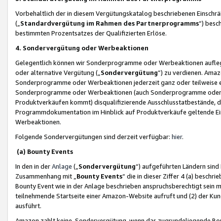
Vorbehaltlich der in diesem Vergütungskatalog beschriebenen Einschr
(„
Standardvergütung im Rahmen des Partnerprogramms
“) besc
bestimmten Prozentsatzes der Qualifizierten Erlöse.
4. Sondervergütung oder Werbeaktionen
Gelegentlich können wir Sonderprogramme oder Werbeaktionen auflegen,
oder alternative Vergütung („
Sondervergütung
”) zu verdienen. Amazo
Sonderprogramme oder Werbeaktionen jederzeit ganz oder teilweise einz
Sonderprogramme oder Werbeaktionen (auch Sonderprogramme oder We
Produktverkäufen kommt) disqualifizierende Ausschlusstatbestände, di
Programmdokumentation im Hinblick auf Produktverkäufe geltende E
Werbeaktionen.
Folgende Sondervergütungen sind derzeit verfügbar:
hier
.
(a) Bounty Events
In den in der
Anlage
(„
Sondervergütung
“) aufgeführten Ländern sind
Zusammenhang mit „
Bounty Events
“ die in dieser Ziffer 4 (a) besch
Bounty Event wie in der Anlage beschrieben anspruchsberechtigt sein mu
teilnehmende Startseite einer Amazon-Website aufruft und (2) der Kun
ausführt.
Amazon zahlt keine Sondervergütung, wenn das zugrundeliegende Boun