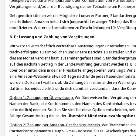
(beispielsweise durch Manipulation oder Kombination von Attributions-
Vergütungen und/oder der Beendigung deiner Teilnahme am Partnerp
Gelegentlich können wir die Möglichkeit unserer Partner, Standardv
einschränken. Amazon behält sich (ungeachtet etwaiger Fristen) das Re
modifizieren. Weitere Informationen zu Einschränkungen für Vergütung
6. Erfassung und Zahlung von Vergütungen
Wir werden wirtschaftlich vertretbare Anstrengungen unternehmen, um 
Nachverfolgung zu ermöglichen und unsere Berichte zu erstellen und di
diesem Monat verdient hast, zusammengefasst sind. Standardvergütung
auf den nächsten Betrag in der Landeswährung gerundet werden (z. B. C
über oder unter dem in deiner Preiskarte angegebenen Satz liegt. Wir
eine Amazon-Webseite etwa 60 Tage nach Ende jedes Kalendermonats, i
wurden. Du kannst wählen, ob du Zahlungen in einer anderen Währung
dafür entscheidest, erklärst du dich damit einverstanden, dass die K
Option 1: Zahlung per Überweisung.
Wir überweisen Ihre Vergütung dir
Namen der Bank, die Kontonummer, den Namen des Kontoinhabers bzw. a
erforderlich) nennen. Sollten Sie sich für diese Option entscheiden, be
fällige Gesamtbetrag den in der
Übersicht Mindestauszahlungsbet
Option 2: Zahlung per Amazon-Geschenkgutschein.
Wir übersenden Ihne
Partnerkonto genannte Haupt-E-Mail-Adresse. Diese Geschenkgutschei