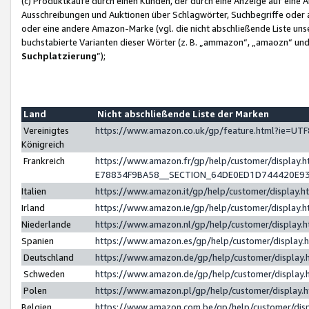
(c) Produktkäufe durch einen Kunden, der durch eine Anzeige auf eine 
Ausschreibungen und Auktionen über Schlagwörter, Suchbegriffe oder 
oder eine andere Amazon-Marke (vgl. die nicht abschließende Liste un
buchstabierte Varianten dieser Wörter (z. B. „ammazon“, „amaozn“ und „
Suchplatzierung
”);
Land
Nicht abschließende Liste der Marken
Vereinigtes
https://www.amazon.co.uk/gp/feature.html?ie=U
Königreich
Frankreich
https://www.amazon.fr/gp/help/customer/displa
E78834F9BA58__SECTION_64DE0ED1D744420E9
Italien
https://www.amazon.it/gp/help/customer/display
Irland
https://www.amazon.ie/gp/help/customer/displa
Niederlande
https://www.amazon.nl/gp/help/customer/display
Spanien
https://www.amazon.es/gp/help/customer/display
Deutschland
https://www.amazon.de/gp/help/customer/displa
Schweden
https://www.amazon.de/gp/help/customer/displa
Polen
https://www.amazon.pl/gp/help/customer/display
Belgien
https://www.amazon.com.be/gp/help/customer/d