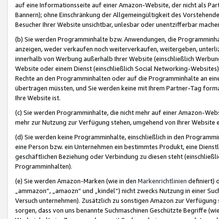
auf eine Informationsseite auf einer Amazon-Website, der nicht als Part
Bannern); ohne Einschränkung der Allgemeingültigkeit des Vorstehende
Besucher Ihrer Website unsichtbar, unlesbar oder unentzifferbar mache
(b) Sie werden Programminhalte bzw. Anwendungen, die Programminhalt
anzeigen, weder verkaufen noch weiterverkaufen, weitergeben, unterli
innerhalb von Werbung außerhalb Ihrer Website (einschließlich Werbun
Website oder einem Dienst (einschließlich Social Networking-Website
Rechte an den Programminhalten oder auf die Programminhalte an eine a
übertragen müssten, und Sie werden keine mit Ihrem Partner-Tag formati
Ihre Website ist.
(c) Sie werden Programminhalte, die nicht mehr auf einer Amazon-Websit
mehr zur Nutzung zur Verfügung stehen, umgehend von Ihrer Website e
(d) Sie werden keine Programminhalte, einschließlich in den Programmin
eine Person bzw. ein Unternehmen ein bestimmtes Produkt, eine Dienstle
geschäftlichen Beziehung oder Verbindung zu diesen steht (einschließli
Programminhalten).
(e) Sie werden Amazon-Marken (wie in den
Markenrichtlinien
definiert) 
„ammazon“, „amaozn“ und „kindel“) nicht zwecks Nutzung in einer Suc
Versuch unternehmen). Zusätzlich zu sonstigen Amazon zur Verfügung 
sorgen, dass von uns benannte Suchmaschinen Geschützte Begriffe (wie 