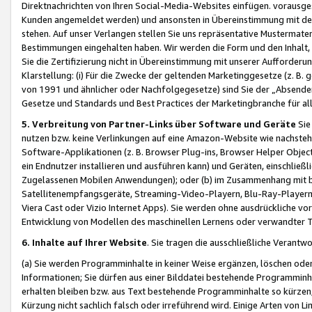
Direktnachrichten von Ihren Social-Media-Websites einfügen. vorausg
Kunden angemeldet werden) und ansonsten in Übereinstimmung mit der
stehen. Auf unser Verlangen stellen Sie uns repräsentative Mustermater
Bestimmungen eingehalten haben. Wir werden die Form und den Inhalt, di
Sie die Zertifizierung nicht in Übereinstimmung mit unserer Aufforderu
Klarstellung: (i) Für die Zwecke der geltenden Marketinggesetze (z. 
von 1991 und ähnlicher oder Nachfolgegesetze) sind Sie der „Absender“ j
Gesetze und Standards und Best Practices der Marketingbranche für 
5. Verbreitung von Partner-Links über Software und Geräte
Sie
nutzen bzw. keine Verlinkungen auf eine Amazon-Website wie nachsteh
Software-Applikationen (z. B. Browser Plug-ins, Browser Helper Objec
ein Endnutzer installieren und ausführen kann) und Geräten, einschlie
Zugelassenen Mobilen Anwendungen); oder (b) im Zusammenhang mit bzw.
Satellitenempfangsgeräte, Streaming-Video-Playern, Blu-Ray-Playern 
Viera Cast oder Vizio Internet Apps). Sie werden ohne ausdrückliche v
Entwicklung von Modellen des maschinellen Lernens oder verwandter 
6. Inhalte auf Ihrer Website
. Sie tragen die ausschließliche Verantwo
(a) Sie werden Programminhalte in keiner Weise ergänzen, löschen oder
Informationen; Sie dürfen aus einer Bilddatei bestehende Programminhal
erhalten bleiben bzw. aus Text bestehende Programminhalte so kürzen, 
Kürzung nicht sachlich falsch oder irreführend wird. Einige Arten von L