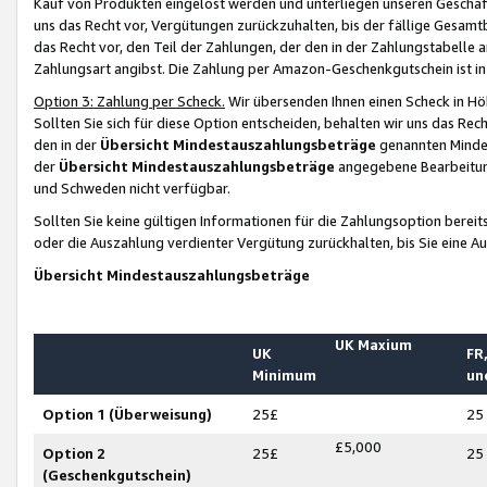
Kauf von Produkten eingelöst werden und unterliegen unseren Geschäf
uns das Recht vor, Vergütungen zurückzuhalten, bis der fällige Gesamt
das Recht vor, den Teil der Zahlungen, der den in der Zahlungstabelle 
Zahlungsart angibst. Die Zahlung per Amazon-Geschenkgutschein ist in
Option 3: Zahlung per Scheck.
Wir übersenden Ihnen einen Scheck in Höh
Sollten Sie sich für diese Option entscheiden, behalten wir uns das Rec
den in der
Übersicht Mindestauszahlungsbeträge
genannten Mindest
der
Übersicht Mindestauszahlungsbeträge
angegebene Bearbeitung
und Schweden nicht verfügbar.
Sollten Sie keine gültigen Informationen für die Zahlungsoption bereit
oder die Auszahlung verdienter Vergütung zurückhalten, bis Sie eine A
Übersicht Mindestauszahlungsbeträge
UK Maxium
UK
FR,
Minimum
un
Option 1 (Überweisung)
25£
25
£5,000
Option 2
25£
25
(Geschenkgutschein)