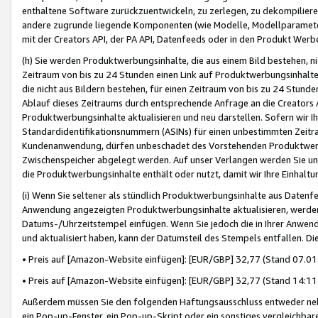
enthaltene Software zurückzuentwickeln, zu zerlegen, zu dekompilier
andere zugrunde liegende Komponenten (wie Modelle, Modellparameter
mit der Creators API, der PA API, Datenfeeds oder in den Produkt Werb
(h) Sie werden Produktwerbungsinhalte, die aus einem Bild bestehen, ni
Zeitraum von bis zu 24 Stunden einen Link auf Produktwerbungsinhalte
die nicht aus Bildern bestehen, für einen Zeitraum von bis zu 24 Stund
Ablauf dieses Zeitraums durch entsprechende Anfrage an die Creators 
Produktwerbungsinhalte aktualisieren und neu darstellen. Sofern wir Ih
Standardidentifikationsnummern (ASINs) für einen unbestimmten Zeitra
Kundenanwendung, dürfen unbeschadet des Vorstehenden Produktwerbu
Zwischenspeicher abgelegt werden. Auf unser Verlangen werden Sie un
die Produktwerbungsinhalte enthält oder nutzt, damit wir Ihre Einhalt
(i) Wenn Sie seltener als stündlich Produktwerbungsinhalte aus Datenfe
Anwendung angezeigten Produktwerbungsinhalte aktualisieren, werden 
Datums-/Uhrzeitstempel einfügen. Wenn Sie jedoch die in Ihrer Anwe
und aktualisiert haben, kann der Datumsteil des Stempels entfallen. Dies
• Preis auf [Amazon-Website einfügen]: [EUR/GBP] 32,77 (Stand 07.01.
• Preis auf [Amazon-Website einfügen]: [EUR/GBP] 32,77 (Stand 14:11 
Außerdem müssen Sie den folgenden Haftungsausschluss entweder neb
ein Pop-up-Fenster, ein Pop-up-Skript oder ein sonstiges vergleichba