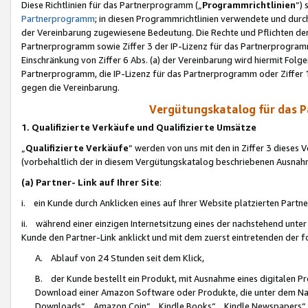
Diese Richtlinien für das Partnerprogramm („
Programmrichtlinien
“)
Partnerprogramm
; in diesen Programmrichtlinien verwendete und durch
der Vereinbarung zugewiesene Bedeutung. Die Rechte und Pflichten de
Partnerprogramm sowie Ziffer 3 der IP-Lizenz für das Partnerprogram
Einschränkung von Ziffer 6 Abs. (a) der Vereinbarung wird hiermit Fol
Partnerprogramm, die IP-Lizenz für das Partnerprogramm oder Ziffer 1
gegen die Vereinbarung.
Vergütungskatalog für das 
1. Qualifizierte Verkäufe und Qualifizierte Umsätze
„
Qualifizierte Verkäufe
“ werden von uns mit den in Ziffer 3 diese
(vorbehaltlich der in diesem Vergütungskatalog beschriebenen Ausnah
(a) Partner- Link auf Ihrer Site
:
i. ein Kunde durch Anklicken eines auf Ihrer Website platzierten Part
ii. während einer einzigen Internetsitzung eines der nachstehend unter (i)
Kunde den Partner-Link anklickt und mit dem zuerst eintretenden der f
A. Ablauf von 24 Stunden seit dem Klick,
B. der Kunde bestellt ein Produkt, mit Ausnahme eines digitalen P
Download einer Amazon Software oder Produkte, die unter dem N
Downloads“, „Amazon Coin“, „Kindle Books“, „Kindle Newspapers“, „