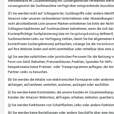
Werbeinhalte im Zusammenhang mit Suchergebnissen verwendet werden,
vorausgesetzt die Suchmaschine verfügt über entsprechende Ausschlu
(f) Sie werden nicht auf Schlagwörter, Suchbegriffe oder andere Ident
Amazon oder unseren verbundenen Unternehmen oder Abwandlungen bzw
nicht abschließende Liste unserer Marken entnehmen Sie bitte der Nich
Schlagwortauktionen auf Suchmaschinen teilnehmen, wenn die sich da
Kostenpflichtige Suchplatzierung (wie im
Vergütungskatalog
definiert
Suchmaschinen Links zur Verfügung stellen, damit Sie bei allgemeinen I
kostenfreien Suchergebnissen) auftauchen, solange Sie die
Vereinbaru
auf Ihre Website leiten und nicht unmittelbar oder mittelbar über eine
(g) Sie werden natürlichen oder juristischen Personen für die Nutzung 
Form von Geld, Rabatten, Preisnachlässen, Punkten, Spenden für Hilfs
beispielsweise keine Prämien- oder Treueprogramme auflegen, die Anrei
Partner-Links zu besuchen.
(h) Sie werden die Inhalte von elektronischen Formularen oder anderem M
abfangen, aufzeichnen, umleiten, auslesen, auslegen oder ausfüllen.
(i) Sie werden keine Kontodaten, die unsere Kunden im Zusammenhang 
Kunden der Amazon-Websites), abfragen, erheben, einholen, speichern,
(j) Sie werden Funktionen von Schaltflächen, Links oder andere Funkti
(k) Sie werden keine Bestellungen oder andere Geschäfte über eine Ama