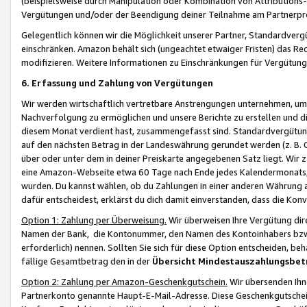
(beispielsweise durch Manipulation oder Kombination von Attributions-
Vergütungen und/oder der Beendigung deiner Teilnahme am Partnerp
Gelegentlich können wir die Möglichkeit unserer Partner, Standardv
einschränken. Amazon behält sich (ungeachtet etwaiger Fristen) das Re
modifizieren. Weitere Informationen zu Einschränkungen für Vergütung
6. Erfassung und Zahlung von Vergütungen
Wir werden wirtschaftlich vertretbare Anstrengungen unternehmen, um 
Nachverfolgung zu ermöglichen und unsere Berichte zu erstellen und di
diesem Monat verdient hast, zusammengefasst sind. Standardvergütung
auf den nächsten Betrag in der Landeswährung gerundet werden (z. B. C
über oder unter dem in deiner Preiskarte angegebenen Satz liegt. Wir
eine Amazon-Webseite etwa 60 Tage nach Ende jedes Kalendermonats, i
wurden. Du kannst wählen, ob du Zahlungen in einer anderen Währung
dafür entscheidest, erklärst du dich damit einverstanden, dass die K
Option 1: Zahlung per Überweisung.
Wir überweisen Ihre Vergütung dir
Namen der Bank, die Kontonummer, den Namen des Kontoinhabers bzw. a
erforderlich) nennen. Sollten Sie sich für diese Option entscheiden, be
fällige Gesamtbetrag den in der
Übersicht Mindestauszahlungsbet
Option 2: Zahlung per Amazon-Geschenkgutschein.
Wir übersenden Ihne
Partnerkonto genannte Haupt-E-Mail-Adresse. Diese Geschenkgutschei