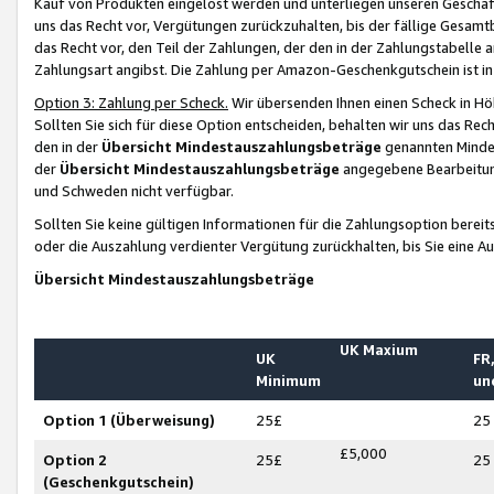
Kauf von Produkten eingelöst werden und unterliegen unseren Geschäf
uns das Recht vor, Vergütungen zurückzuhalten, bis der fällige Gesamt
das Recht vor, den Teil der Zahlungen, der den in der Zahlungstabelle 
Zahlungsart angibst. Die Zahlung per Amazon-Geschenkgutschein ist in
Option 3: Zahlung per Scheck.
Wir übersenden Ihnen einen Scheck in Höh
Sollten Sie sich für diese Option entscheiden, behalten wir uns das Rec
den in der
Übersicht Mindestauszahlungsbeträge
genannten Mindest
der
Übersicht Mindestauszahlungsbeträge
angegebene Bearbeitung
und Schweden nicht verfügbar.
Sollten Sie keine gültigen Informationen für die Zahlungsoption bereit
oder die Auszahlung verdienter Vergütung zurückhalten, bis Sie eine A
Übersicht Mindestauszahlungsbeträge
UK Maxium
UK
FR,
Minimum
un
Option 1 (Überweisung)
25£
25
£5,000
Option 2
25£
25
(Geschenkgutschein)