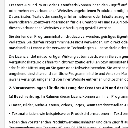
Creators API und PA API oder Datenfeeds können Ihnen den Zugriff auf D
oder mehreren verbundenen Websites angebotenen Produkte ermögliche
Daten, Bilder, Texte oder sonstigen Informationen oder Inhalte zuzugre
anwendbaren Lizenzvereinbarungen für die Creators API und PA API od
diesen verbundenen Websites zur Verfügung gestellt werden.
Sie dürfen den Programminhalt nicht dazu verwenden, geistiges Eigent
verletzen. Sie dürfen Programminhalte nicht verwenden, um direkt ode
maschinelles Lernen oder verwandte Technologien zu entwickeln oder zu
Die Lizenz endet mit sofortiger Wirkung automatisch, wenn Sie zu irg
Vergütungskatalog definiert) nicht rechtzeitig erfüllen bzw. ansonsten
schriftliche Mitteilung an Sie ganz oder teilweise beenden. Sie werden
umgehend einstellen und sämtliche Programminhalte und Amazon-Marke
jeweils verlangt, umgehend von Ihrer Website entfernen und löschen od
2. Voraussetzungen für die Nutzung der Creators API und der P
(a)
Beschreibung
. Im Rahmen dieser Lizenz können wir Ihnen Programmi
• Daten, Bilder, Audio-Dateien, Videos, Logos, Benutzerschnittstellen-
• Textmaterialien, wie beispielsweise Produktinformationen in Textfor
Neben den vorstehenden Produktwerbungsinhalten und dem Zugriff auf 
Zusammenhang mit Creators API und PA API Musterquellcodes und -bibli