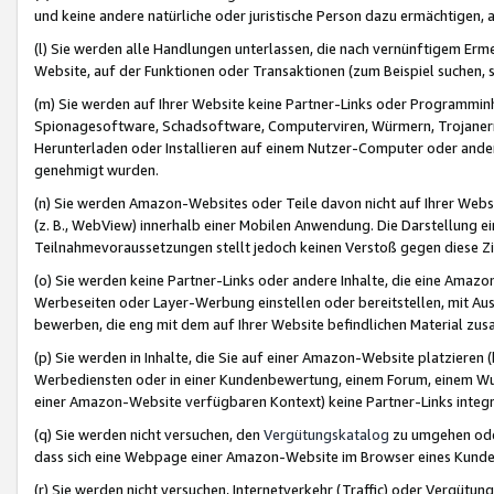
und keine andere natürliche oder juristische Person dazu ermächtigen, a
(l) Sie werden alle Handlungen unterlassen, die nach vernünftigem Erme
Website, auf der Funktionen oder Transaktionen (zum Beispiel suchen, s
(m) Sie werden auf Ihrer Website keine Partner-Links oder Programmin
Spionagesoftware, Schadsoftware, Computerviren, Würmern, Trojaner
Herunterladen oder Installieren auf einem Nutzer-Computer oder ande
genehmigt wurden.
(n) Sie werden Amazon-Websites oder Teile davon nicht auf Ihrer Websi
(z. B., WebView) innerhalb einer Mobilen Anwendung. Die Darstellung ein
Teilnahmevoraussetzungen stellt jedoch keinen Verstoß gegen diese Zif
(o) Sie werden keine Partner-Links oder andere Inhalte, die eine Am
Werbeseiten oder Layer-Werbung einstellen oder bereitstellen, mit Au
bewerben, die eng mit dem auf Ihrer Website befindlichen Material z
(p) Sie werden in Inhalte, die Sie auf einer Amazon-Website platzier
Werbediensten oder in einer Kundenbewertung, einem Forum, einem Wun
einer Amazon-Website verfügbaren Kontext) keine Partner-Links integr
(q) Sie werden nicht versuchen, den
Vergütungskatalog
zu umgehen oder
dass sich eine Webpage einer Amazon-Website im Browser eines Kunden 
(r) Sie werden nicht versuchen, Internetverkehr (Traffic) oder Vergü