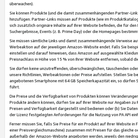
überwachen).
Sie können Produkte (und die damit zusammenhängenden Partner-Links)
hinzufügen. Partner-Links müssen auf Produkte (wie im Produktkatalog de
sich zusätzlich originäre Inhalte auf Ihrer Website befinden, die für 
Suchergebnisse, Events (z. B. Prime Day) oder die Homepages bestimmte
Sie müssen sämtliche Links und damit zusammenhängende Verweise auf z
Werbeaktion auf der jeweiligen Amazon-Website endet. Falls Sie beisp
einstellen und darauf hinweisen, dass Amazon auf ausgewählte Kleidun
Preisnachlass in Höhe von 15 % von Ihrer Website entfernen, sobald di
Sie dürfen keine unzutreffenden, überschwänglichen, täuschenden od
unsere Richtlinien, Werbeaktionen oder Preise aufstellen. Stellen Sie 
angebotenen Smartphone mit 64 GB Speicherkapazität ein, so dürfen S
führt.
Die Preise und die Verfügbarkeit von Produkten können Veränderungen 
Produkte ändern können, dürfen Sie auf Ihrer Website nur Angaben zu P
Preisen und Verfügbarkeit dargestellt sind bedienen oder (b) Sie Daten
der Lizenz festgelegten Anforderungen für die Nutzung von PA API einh
Ferner müssen Sie, falls Sie Preise für ein Produkt auf Ihrer Website in 
einer Preisvergleichsmaschine) zusammen mit Preisen für das gleiche o
außerhalb der Amazon-Website angeboten werden, jeweils den niedrigst