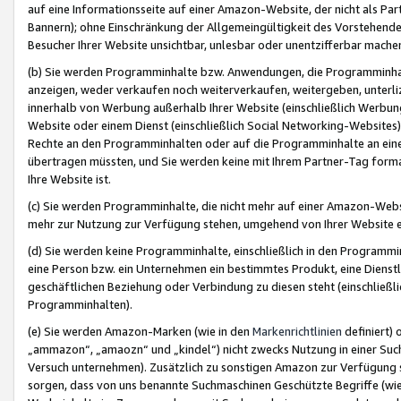
auf eine Informationsseite auf einer Amazon-Website, der nicht als Part
Bannern); ohne Einschränkung der Allgemeingültigkeit des Vorstehende
Besucher Ihrer Website unsichtbar, unlesbar oder unentzifferbar mache
(b) Sie werden Programminhalte bzw. Anwendungen, die Programminhalt
anzeigen, weder verkaufen noch weiterverkaufen, weitergeben, unterli
innerhalb von Werbung außerhalb Ihrer Website (einschließlich Werbun
Website oder einem Dienst (einschließlich Social Networking-Website
Rechte an den Programminhalten oder auf die Programminhalte an eine a
übertragen müssten, und Sie werden keine mit Ihrem Partner-Tag formati
Ihre Website ist.
(c) Sie werden Programminhalte, die nicht mehr auf einer Amazon-Websit
mehr zur Nutzung zur Verfügung stehen, umgehend von Ihrer Website e
(d) Sie werden keine Programminhalte, einschließlich in den Programmin
eine Person bzw. ein Unternehmen ein bestimmtes Produkt, eine Dienstle
geschäftlichen Beziehung oder Verbindung zu diesen steht (einschließli
Programminhalten).
(e) Sie werden Amazon-Marken (wie in den
Markenrichtlinien
definiert) 
„ammazon“, „amaozn“ und „kindel“) nicht zwecks Nutzung in einer Suc
Versuch unternehmen). Zusätzlich zu sonstigen Amazon zur Verfügung 
sorgen, dass von uns benannte Suchmaschinen Geschützte Begriffe (wie 