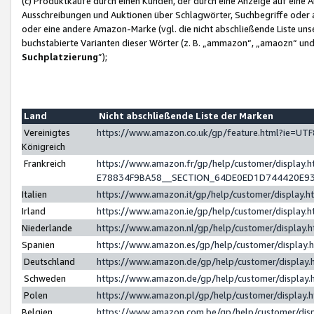
(c) Produktkäufe durch einen Kunden, der durch eine Anzeige auf eine 
Ausschreibungen und Auktionen über Schlagwörter, Suchbegriffe oder 
oder eine andere Amazon-Marke (vgl. die nicht abschließende Liste un
buchstabierte Varianten dieser Wörter (z. B. „ammazon“, „amaozn“ und „
Suchplatzierung
”);
Land
Nicht abschließende Liste der Marken
Vereinigtes
https://www.amazon.co.uk/gp/feature.html?ie=U
Königreich
Frankreich
https://www.amazon.fr/gp/help/customer/displa
E78834F9BA58__SECTION_64DE0ED1D744420E9
Italien
https://www.amazon.it/gp/help/customer/display
Irland
https://www.amazon.ie/gp/help/customer/displa
Niederlande
https://www.amazon.nl/gp/help/customer/display
Spanien
https://www.amazon.es/gp/help/customer/display
Deutschland
https://www.amazon.de/gp/help/customer/displa
Schweden
https://www.amazon.de/gp/help/customer/displa
Polen
https://www.amazon.pl/gp/help/customer/display
Belgien
https://www.amazon.com.be/gp/help/customer/d