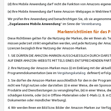
(d) Ihre Mobile Anwendung darf nicht die Funktion von Amazons eige
(e) Ihre Mobile Anwendung darf keine Amazon-Webpages in WebView 
Wir prüfen Ihre Anwendung und benachrichtigen Sie, ob sie angenomm
„
Zugelassene Mobile Anwendung
“ im Sinne der
Vereinbarung
.
Markenrichtlinien für das 
Diese Richtlinien gelten für die Nutzung der Marken, die wir Ihnen als 
müssen jederzeit strikt eingehalten werden, und jede Nutzung der Ama
Lizenzen bezüglich Ihrer Nutzung der Amazon-Marken.
1. SIE DÜRFEN DIE AMAZON-MARKEN AUSSCHLIESSLICH DURCH DARS
AUF EINER AMAZON-WEBSITE MITTELS EINES ENTSPRECHENDEN PART
2. Ihre Nutzung der Amazon-Marken muss (i) im Einklang mit der aktuells
Programmdokumentation (wie im
Vergütungskatalog
definiert) erfolg
3. Sie dürfen die Amazon-Marken ausschließlich für den in der Progr
nicht wie folgt nutzen oder darstellen: (i) in einer Weise, die ein Spo
Produkte und Dienstleistungen zu verunglimpfen, (iii) in einer Weise
schädigen könnte, oder (iv) in Offline-Materialien oder E-Mails (z. B.
Dokumenten oder mündlicher Werbung).
4. Wir werden Ihnen ein Bild bzw. Bilder der Amazon-Marken zur Verfüg