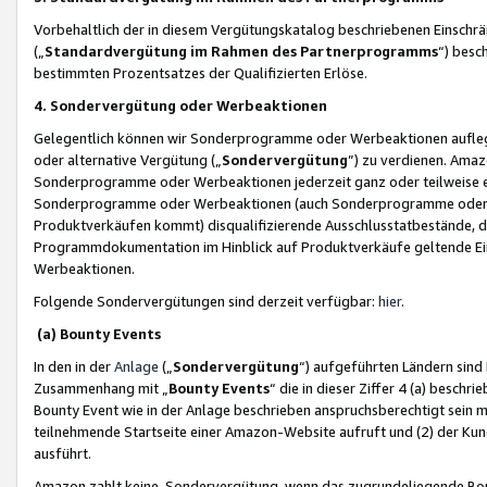
Vorbehaltlich der in diesem Vergütungskatalog beschriebenen Einschr
(„
Standardvergütung im Rahmen des Partnerprogramms
“) besc
bestimmten Prozentsatzes der Qualifizierten Erlöse.
4. Sondervergütung oder Werbeaktionen
Gelegentlich können wir Sonderprogramme oder Werbeaktionen auflegen,
oder alternative Vergütung („
Sondervergütung
”) zu verdienen. Amazo
Sonderprogramme oder Werbeaktionen jederzeit ganz oder teilweise einz
Sonderprogramme oder Werbeaktionen (auch Sonderprogramme oder We
Produktverkäufen kommt) disqualifizierende Ausschlusstatbestände, di
Programmdokumentation im Hinblick auf Produktverkäufe geltende E
Werbeaktionen.
Folgende Sondervergütungen sind derzeit verfügbar:
hier
.
(a) Bounty Events
In den in der
Anlage
(„
Sondervergütung
“) aufgeführten Ländern sind
Zusammenhang mit „
Bounty Events
“ die in dieser Ziffer 4 (a) besch
Bounty Event wie in der Anlage beschrieben anspruchsberechtigt sein mu
teilnehmende Startseite einer Amazon-Website aufruft und (2) der Kun
ausführt.
Amazon zahlt keine Sondervergütung, wenn das zugrundeliegende Boun