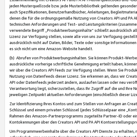
jeden Musterquellcode bzw. jede Musterbibliothek geltenden gesonder
auch Spezifikationen, Benutzerhandbücher, Anleitungen, Begleitmaterial
denen die für die ordnungsgemäße Nutzung von Creators API und PA A
technischen Anforderungen und Test- und Leistungskriterien (zusammen
verwendete Begriff „Produktwerbungsinhalte“ schließt ausdrücklich al
Lizenz zur Verfügung stellen, sowie alle von uns zur Verfügung gestel
ausdrücklich nicht auf Daten, Bilder, Texte oder sonstige Informatione
es sich nicht um eine Amazon-Website handelt.
(b) Abrufen von Produktwerbungsinhalten. Sie können Produkt-Werbein
ausdrückliche vorherige schriftliche Genehmigung erteilt haben, könn
wir über die Creators API Feeds zur Verfügung stellen. Wenn Sie Produk
Nutzung von Datenfeeds dieser Lizenz. Sie erkennen an, dass wir Creat
API oder Datenfeeds jederzeit ändern, auslaufen lassen oder neu veröffe
Verantwortung liegt, sicherzustellen, dass Ihr Zugriff auf die und Ihr
jeweiligen Zeitpunkt aktuellen Anforderungen (einschließlich dieser Liz
Zur Identifizierung Ihres Kontos und zum Stellen von Anfragen an Crea
Schlüssel und einem privaten Schlüssel (jedes Schlüsselpaar eine „Kon
Rahmen des Amazon-Partnerprogramms zugeteilte Partner-ID oder ein
Kontokennungen über den Creators API und PA API Kontoerstellungspro
Um Programmwerbeinhalte über die Creators API Dienste zu erhalten, m