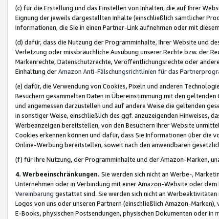
(c) für die Erstellung und das Einstellen von Inhalten, die auf Ihrer We
Eignung der jeweils dargestellten Inhalte (einschließlich sämtlicher 
Informationen, die Sie in einen Partner-Link aufnehmen oder mit diese
(d) dafür, dass die Nutzung der Programminhalte, Ihrer Website und des 
Verletzung oder missbräuchliche Ausübung unserer Rechte bzw. der Recht
Markenrechte, Datenschutzrechte, Veröffentlichungsrechte oder anderer
Einhaltung der
Amazon Anti-Fälschungsrichtlinien für das Partnerpro
(e) dafür, die Verwendung von Cookies, Pixeln und anderen Technologien
Besuchern gesammelten Daten in Übereinstimmung mit den geltenden Ge
und angemessen darzustellen und auf andere Weise die geltenden geset
in sonstiger Weise, einschließlich des ggf. anzuzeigenden Hinweises, d
Werbeanzeigen bereitstellen, von den Besuchern Ihrer Website unmitte
Cookies erkennen können und dafür, dass Sie Informationen über die v
Online-Werbung bereitstellen, soweit nach den anwendbaren gesetzlic
(f) für Ihre Nutzung, der Programminhalte und der Amazon-Marken, u
4. Werbeeinschränkungen.
Sie werden sich nicht an Werbe-, Market
Unternehmen oder in Verbindung mit einer Amazon-Website oder dem Pa
Vereinbarung
gestattet sind. Sie werden sich nicht an Werbeaktivitäten
Logos von uns oder unseren Partnern (einschließlich Amazon-Marken), 
E-Books, physischen Postsendungen, physischen Dokumenten oder in 