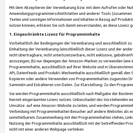
Mit dem Akzeptieren der Vereinbarung bzw. mit dem Aufrufen oder Nutz
Anwendungsprogrammierschnittstellen und anderer Tools (zusammen die
Texten und sonstigen Informationen und Inhalten in Bezug auf Produkte
nutzen können, erklären Sie sich damit einverstanden, an diese Lizenz 
1. Eingeschränkte Lizenz für Programminhalte
Vorbehaltlich der Bedingungen der Vereinbarung und ausschließlich z
Einhaltung der Vereinbarung (einschließlich dieser Lizenz und der ande
nicht übertragbare, nicht unterlizenzierbare, nicht exklusive, gebühren
anzuzeigen; (b) nur diejenigen der Amazon-Marken zu verwenden (wie in 
Programminhalte, ausschließlich auf Ihrer Website und in Übereinstimmu
API, Datenfeeds und Produkt-Werbeinhalte ausschließlich gemäß den Spe
Kopieren oder andere Verwenden von Programminhalten zugunsten Dri
Sammeln und Extrahieren von Daten. Zur Klarstellung: Zu den Program
Sie werden Programminhalte ausschließlich nach Maßgabe der Besti
hiermit eingeräumten Lizenz nutzen. Unbeschadet des Vorstehenden we
Umsätze auf eine Amazon-Website zu leiten, und werden Programminhal
Verbindung mit Programminhalten Besucher auf andere Websites als ein
unmittelbarem Zusammenhang mit den Programminhalten stehen, Links z
Nutzung der Programminhalte ausschließlich mit der betreffenden Pr
nicht mit einer anderen Webpage verlinken.