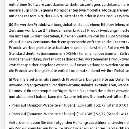
enthaltene Software zurückzuentwickeln, zu zerlegen, zu dekompilier
andere zugrunde liegende Komponenten (wie Modelle, Modellparameter
mit der Creators API, der PA API, Datenfeeds oder in den Produkt Werb
(h) Sie werden Produktwerbungsinhalte, die aus einem Bild bestehen, ni
Zeitraum von bis zu 24 Stunden einen Link auf Produktwerbungsinhalte
die nicht aus Bildern bestehen, für einen Zeitraum von bis zu 24 Stund
Ablauf dieses Zeitraums durch entsprechende Anfrage an die Creators 
Produktwerbungsinhalte aktualisieren und neu darstellen. Sofern wir Ih
Standardidentifikationsnummern (ASINs) für einen unbestimmten Zeitra
Kundenanwendung, dürfen unbeschadet des Vorstehenden Produktwerbu
Zwischenspeicher abgelegt werden. Auf unser Verlangen werden Sie un
die Produktwerbungsinhalte enthält oder nutzt, damit wir Ihre Einhalt
(i) Wenn Sie seltener als stündlich Produktwerbungsinhalte aus Datenfe
Anwendung angezeigten Produktwerbungsinhalte aktualisieren, werden 
Datums-/Uhrzeitstempel einfügen. Wenn Sie jedoch die in Ihrer Anwe
und aktualisiert haben, kann der Datumsteil des Stempels entfallen. Dies
• Preis auf [Amazon-Website einfügen]: [EUR/GBP] 32,77 (Stand 07.01.
• Preis auf [Amazon-Website einfügen]: [EUR/GBP] 32,77 (Stand 14:11 
Außerdem müssen Sie den folgenden Haftungsausschluss entweder neb
ein Pop-up-Fenster, ein Pop-up-Skript oder ein sonstiges vergleichba