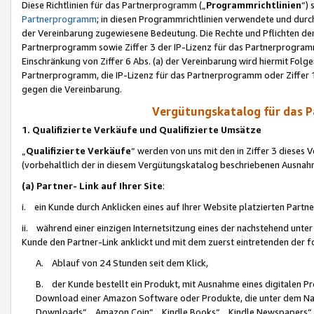
Diese Richtlinien für das Partnerprogramm („
Programmrichtlinien
“)
Partnerprogramm
; in diesen Programmrichtlinien verwendete und durch
der Vereinbarung zugewiesene Bedeutung. Die Rechte und Pflichten de
Partnerprogramm sowie Ziffer 3 der IP-Lizenz für das Partnerprogram
Einschränkung von Ziffer 6 Abs. (a) der Vereinbarung wird hiermit Fol
Partnerprogramm, die IP-Lizenz für das Partnerprogramm oder Ziffer 1
gegen die Vereinbarung.
Vergütungskatalog für das 
1. Qualifizierte Verkäufe und Qualifizierte Umsätze
„
Qualifizierte Verkäufe
“ werden von uns mit den in Ziffer 3 diese
(vorbehaltlich der in diesem Vergütungskatalog beschriebenen Ausnah
(a) Partner- Link auf Ihrer Site
:
i. ein Kunde durch Anklicken eines auf Ihrer Website platzierten Part
ii. während einer einzigen Internetsitzung eines der nachstehend unter (i)
Kunde den Partner-Link anklickt und mit dem zuerst eintretenden der f
A. Ablauf von 24 Stunden seit dem Klick,
B. der Kunde bestellt ein Produkt, mit Ausnahme eines digitalen P
Download einer Amazon Software oder Produkte, die unter dem N
Downloads“, „Amazon Coin“, „Kindle Books“, „Kindle Newspapers“, „