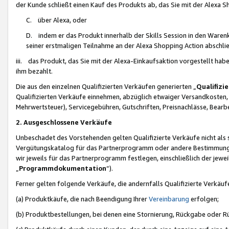
der Kunde schließt einen Kauf des Produkts ab, das Sie mit der Alexa 
C. über Alexa, oder
D. indem er das Produkt innerhalb der Skills Session in den Waren
seiner erstmaligen Teilnahme an der Alexa Shopping Action abschlie
iii. das Produkt, das Sie mit der Alexa-Einkaufsaktion vorgestellt ha
ihm bezahlt.
Die aus den einzelnen Qualifizierten Verkäufen generierten „
Qualifizi
Qualifizierten Verkäufe einnehmen, abzüglich etwaiger Versandkosten
Mehrwertsteuer), Servicegebühren, Gutschriften, Preisnachlässe, Bear
2. Ausgeschlossene Verkäufe
Unbeschadet des Vorstehenden gelten Qualifizierte Verkäufe nicht als
Vergütungskatalog für das Partnerprogramm oder andere Bestimmungen,
wir jeweils für das Partnerprogramm festlegen, einschließlich der jewe
„
Programmdokumentation
“).
Ferner gelten folgende Verkäufe, die andernfalls Qualifizierte Verkä
(a) Produktkäufe, die nach Beendigung Ihrer
Vereinbarung
erfolgen;
(b) Produktbestellungen, bei denen eine Stornierung, Rückgabe oder R