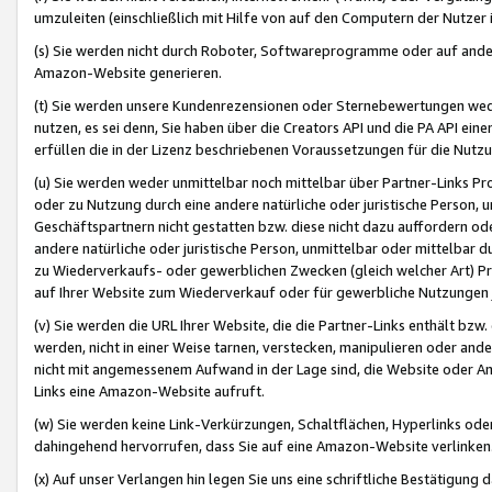
umzuleiten (einschließlich mit Hilfe von auf den Computern der Nutzer i
(s) Sie werden nicht durch Roboter, Softwareprogramme oder auf andere
Amazon-Website generieren.
(t) Sie werden unsere Kundenrezensionen oder Sternebewertungen wed
nutzen, es sei denn, Sie haben über die Creators API und die PA API e
erfüllen die in der Lizenz beschriebenen Voraussetzungen für die Nutzu
(u) Sie werden weder unmittelbar noch mittelbar über Partner-Links P
oder zu Nutzung durch eine andere natürliche oder juristische Person,
Geschäftspartnern nicht gestatten bzw. diese nicht dazu auffordern od
andere natürliche oder juristische Person, unmittelbar oder mittelbar
zu Wiederverkaufs- oder gewerblichen Zwecken (gleich welcher Art) 
auf Ihrer Website zum Wiederverkauf oder für gewerbliche Nutzungen 
(v) Sie werden die URL Ihrer Website, die die Partner-Links enthält b
werden, nicht in einer Weise tarnen, verstecken, manipulieren oder and
nicht mit angemessenem Aufwand in der Lage sind, die Website oder A
Links eine Amazon-Website aufruft.
(w) Sie werden keine Link-Verkürzungen, Schaltflächen, Hyperlinks ode
dahingehend hervorrufen, dass Sie auf eine Amazon-Website verlinken
(x) Auf unser Verlangen hin legen Sie uns eine schriftliche Bestätigung