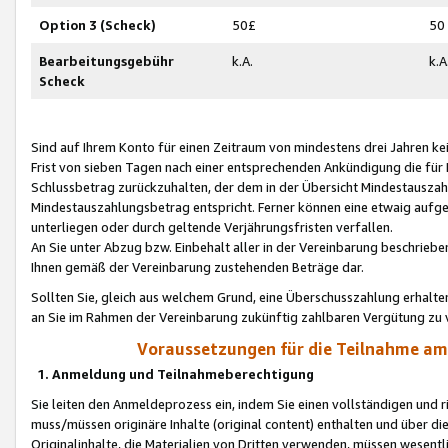
Option 3 (Scheck)
50£
50
Bearbeitungsgebühr
k.A.
k.A
Scheck
Sind auf Ihrem Konto für einen Zeitraum von mindestens drei Jahren kein
Frist von sieben Tagen nach einer entsprechenden Ankündigung die für
Schlussbetrag zurückzuhalten, der dem in der Übersicht Mindestausz
Mindestauszahlungsbetrag entspricht. Ferner können eine etwaig aufg
unterliegen oder durch geltende Verjährungsfristen verfallen.
An Sie unter Abzug bzw. Einbehalt aller in der Vereinbarung beschrieb
Ihnen gemäß der Vereinbarung zustehenden Beträge dar.
Sollten Sie, gleich aus welchem Grund, eine Überschusszahlung erhalte
an Sie im Rahmen der Vereinbarung zukünftig zahlbaren Vergütung zu 
Voraussetzungen für die Teilnahme a
1. Anmeldung und Teilnahmeberechtigung
Sie leiten den Anmeldeprozess ein, indem Sie einen vollständigen und 
muss/müssen originäre Inhalte (original content) enthalten und über d
Originalinhalte, die Materialien von Dritten verwenden, müssen wese