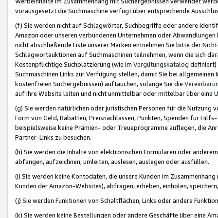
Werbeinhalte im Zusammenhang mit Suchergebnissen verwendet werden,
vorausgesetzt die Suchmaschine verfügt über entsprechende Ausschlu
(f) Sie werden nicht auf Schlagwörter, Suchbegriffe oder andere Ident
Amazon oder unseren verbundenen Unternehmen oder Abwandlungen bzw
nicht abschließende Liste unserer Marken entnehmen Sie bitte der Nich
Schlagwortauktionen auf Suchmaschinen teilnehmen, wenn die sich da
Kostenpflichtige Suchplatzierung (wie im
Vergütungskatalog
definiert
Suchmaschinen Links zur Verfügung stellen, damit Sie bei allgemeinen I
kostenfreien Suchergebnissen) auftauchen, solange Sie die
Vereinbaru
auf Ihre Website leiten und nicht unmittelbar oder mittelbar über eine
(g) Sie werden natürlichen oder juristischen Personen für die Nutzung 
Form von Geld, Rabatten, Preisnachlässen, Punkten, Spenden für Hilfs
beispielsweise keine Prämien- oder Treueprogramme auflegen, die Anrei
Partner-Links zu besuchen.
(h) Sie werden die Inhalte von elektronischen Formularen oder anderem M
abfangen, aufzeichnen, umleiten, auslesen, auslegen oder ausfüllen.
(i) Sie werden keine Kontodaten, die unsere Kunden im Zusammenhang 
Kunden der Amazon-Websites), abfragen, erheben, einholen, speichern,
(j) Sie werden Funktionen von Schaltflächen, Links oder andere Funkti
(k) Sie werden keine Bestellungen oder andere Geschäfte über eine Ama