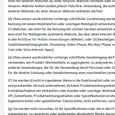
nicht mit anderen Websites als einer Amazon-Website verlinken oder i
Amazon-Website lenken (wobei jedoch Teile Ihrer Anwendung, die nich
anderen Websites als einer Amazon-Website enthalten dürfen).
(d) Ohne unsere ausdrückliche vorherige schriftliche Zustimmung werd
Nutzung mit einem Mobiltelefon oder sonstigen Mobilgerät entwickelt
(1) Websites, die nicht für die Nutzung mit solchen Geräten entwickelt
eine nicht für Mobilgeräte optimierte Website, die über einen Interne
in den
Richtlinie für Mobile Anwendungen
definiert, oder (3) Beistellge
Satellitenempfangsgeräte, Streaming-Video-Player, Blu-Ray-Player ode
Cast oder Vizio Internet-Apps).
(e) Ohne unsere ausdrückliche vorherige schriftliche Genehmigung dürfe
verwenden, um Produkt-Werbeinhalte zu aggregieren, zu analysieren, 
anderen Anwendungen, die für die Verwendung durch Personen oder Or
für die direkte Schulung oder Feinabstimmung eines maschinellen Lern
(f) Sie werden (i) nicht in irgendeiner Weise in die Funktionalität ode
entsprechenden Versuch unternehmen; (ii) keine Produktwerbungsinha
Kontaktaufnahme mit Verkäufern oder Kunden oder sonstiger Werbeaktiv
API, Datenfeeds, Produktwerbungsinhalten oder Spezifikationen erschei
Eigentumsrechte oder gewerblicher Schutzrechte, nicht entfernen, verd
(g) Sie werden nicht versuchen, (i) die Spezifikationen oder die in de
manipulieren, zu reparieren oder anderweitig abgeleitete Werke davon z