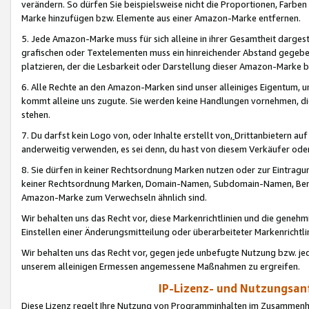
verändern. So dürfen Sie beispielsweise nicht die Proportionen, Farb
Marke hinzufügen bzw. Elemente aus einer Amazon-Marke entfernen.
5. Jede Amazon-Marke muss für sich alleine in ihrer Gesamtheit darge
grafischen oder Textelementen muss ein hinreichender Abstand gegebe
platzieren, der die Lesbarkeit oder Darstellung dieser Amazon-Marke b
6. Alle Rechte an den Amazon-Marken sind unser alleiniges Eigentum, 
kommt alleine uns zugute. Sie werden keine Handlungen vornehmen, 
stehen.
7. Du darfst kein Logo von, oder Inhalte erstellt von,
Drittanbietern au
anderweitig verwenden, es sei denn, du hast von diesem Verkäufer oder
8. Sie dürfen in keiner Rechtsordnung Marken nutzen oder zur Eintragu
keiner Rechtsordnung Marken, Domain-Namen, Subdomain-Namen, Benu
Amazon-Marke zum Verwechseln ähnlich sind.
Wir behalten uns das Recht vor, diese Markenrichtlinien und die gene
Einstellen einer Änderungsmitteilung oder überarbeiteter Markenricht
Wir behalten uns das Recht vor, gegen jede unbefugte Nutzung bzw. jede 
unserem alleinigen Ermessen angemessene Maßnahmen zu ergreifen.
IP-Lizenz- und Nutzungsan
Diese Lizenz regelt Ihre Nutzung von Programminhalten im Zusammen