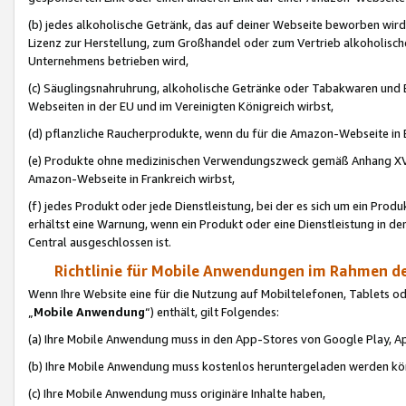
(b) jedes alkoholische Getränk, das auf deiner Webseite beworben wird
Lizenz zur Herstellung, zum Großhandel oder zum Vertrieb alkoholisch
Unternehmens betrieben wird,
(c) Säuglingsnahruhrung, alkoholische Getränke oder Tabakwaren und E
Webseiten in der EU und im Vereinigten Königreich wirbst,
(d) pflanzliche Raucherprodukte, wenn du für die Amazon-Webseite in B
(e) Produkte ohne medizinischen Verwendungszweck gemäß Anhang XVI 
Amazon-Webseite in Frankreich wirbst,
(f) jedes Produkt oder jede Dienstleistung, bei der es sich um ein Prod
erhältst eine Warnung, wenn ein Produkt oder eine Dienstleistung in de
Central ausgeschlossen ist.
Richtlinie für Mobile Anwendungen im Rahmen de
Wenn Ihre Website eine für die Nutzung auf Mobiltelefonen, Tablets 
„
Mobile Anwendung
“) enthält, gilt Folgendes:
(a) Ihre Mobile Anwendung muss in den App-Stores von Google Play, A
(b) Ihre Mobile Anwendung muss kostenlos heruntergeladen werden könn
(c) Ihre Mobile Anwendung muss originäre Inhalte haben,