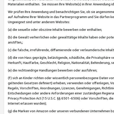
Materialien enthalten. Sie müssen Ihre Website(s) in Ihrer Anwendung ide
Wir prüfen Ihre Anwendung und benachrichtigen Sie, ob sie angenommen
auf Aufnahme Ihrer Website in das Partnerprogramm und Sie dürfen kei
Ungeeignet sind unter anderem Websites:
(a) die sexuelle oder obszöne Inhalte bewerben oder enthalten;
(b) die Gewalt verherrlichen oder gewalttätige Inhalte haben oder pot
anstiften,;
(c) die falsche, irreführende, diffamierende oder verleumderische Inha
(d) die von Hass geprägte, belästigende, schädliche, die Privatsphäre v
Herkunft, Hautfarbe, Geschlecht, Religion, Nationalität, Behinderung, 
(e) die rechtswidrige Handlungen bewerben oder ausführen;
(f) sich an Kinder richten oder wissentlich personenbezogene Daten vo
geltenden Gesetzen definiert) erheben, verwenden oder offenlegen, Vo
Regeln, Vorschriften, Anordnungen, Lizenzen, Genehmigungen, Richtlini
Entscheidungen oder andere Anforderungen einer zuständigen Regierung
Privacy Protection Act (15 U.S.C. §§ 6501-6506) oder Vorschriften, di
Internet erlassen wurden);
(g) die Marken von Amazon oder unseren verbundenen Unternehmen b