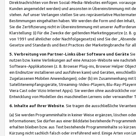
Direktnachrichten von Ihren Social-Media-Websites einfügen. vorausg
Kunden angemeldet werden) und ansonsten in Übereinstimmung mit der
stehen. Auf unser Verlangen stellen Sie uns repräsentative Mustermater
Bestimmungen eingehalten haben. Wir werden die Form und den Inhalt, di
Sie die Zertifizierung nicht in Übereinstimmung mit unserer Aufforderu
Klarstellung: (i) Für die Zwecke der geltenden Marketinggesetze (z. 
von 1991 und ähnlicher oder Nachfolgegesetze) sind Sie der „Absender“ j
Gesetze und Standards und Best Practices der Marketingbranche für 
5. Verbreitung von Partner-Links über Software und Geräte
Sie
nutzen bzw. keine Verlinkungen auf eine Amazon-Website wie nachsteh
Software-Applikationen (z. B. Browser Plug-ins, Browser Helper Objec
ein Endnutzer installieren und ausführen kann) und Geräten, einschlie
Zugelassenen Mobilen Anwendungen); oder (b) im Zusammenhang mit bzw.
Satellitenempfangsgeräte, Streaming-Video-Playern, Blu-Ray-Playern 
Viera Cast oder Vizio Internet Apps). Sie werden ohne ausdrückliche v
Entwicklung von Modellen des maschinellen Lernens oder verwandter 
6. Inhalte auf Ihrer Website
. Sie tragen die ausschließliche Verantwo
(a) Sie werden Programminhalte in keiner Weise ergänzen, löschen oder
Informationen; Sie dürfen aus einer Bilddatei bestehende Programminhal
erhalten bleiben bzw. aus Text bestehende Programminhalte so kürzen, 
Kürzung nicht sachlich falsch oder irreführend wird. Einige Arten von L