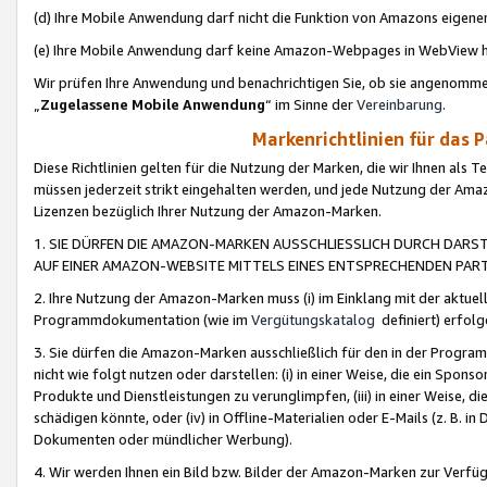
(d) Ihre Mobile Anwendung darf nicht die Funktion von Amazons eige
(e) Ihre Mobile Anwendung darf keine Amazon-Webpages in WebView 
Wir prüfen Ihre Anwendung und benachrichtigen Sie, ob sie angenomm
„
Zugelassene Mobile Anwendung
“ im Sinne der
Vereinbarung
.
Markenrichtlinien für das 
Diese Richtlinien gelten für die Nutzung der Marken, die wir Ihnen als 
müssen jederzeit strikt eingehalten werden, und jede Nutzung der Ama
Lizenzen bezüglich Ihrer Nutzung der Amazon-Marken.
1. SIE DÜRFEN DIE AMAZON-MARKEN AUSSCHLIESSLICH DURCH DARS
AUF EINER AMAZON-WEBSITE MITTELS EINES ENTSPRECHENDEN PART
2. Ihre Nutzung der Amazon-Marken muss (i) im Einklang mit der aktuells
Programmdokumentation (wie im
Vergütungskatalog
definiert) erfolg
3. Sie dürfen die Amazon-Marken ausschließlich für den in der Progr
nicht wie folgt nutzen oder darstellen: (i) in einer Weise, die ein Spo
Produkte und Dienstleistungen zu verunglimpfen, (iii) in einer Weise
schädigen könnte, oder (iv) in Offline-Materialien oder E-Mails (z. B.
Dokumenten oder mündlicher Werbung).
4. Wir werden Ihnen ein Bild bzw. Bilder der Amazon-Marken zur Verfüg