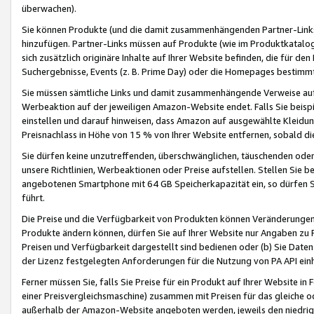
überwachen).
Sie können Produkte (und die damit zusammenhängenden Partner-Links)
hinzufügen. Partner-Links müssen auf Produkte (wie im Produktkatalog de
sich zusätzlich originäre Inhalte auf Ihrer Website befinden, die für 
Suchergebnisse, Events (z. B. Prime Day) oder die Homepages bestimmte
Sie müssen sämtliche Links und damit zusammenhängende Verweise auf z
Werbeaktion auf der jeweiligen Amazon-Website endet. Falls Sie beisp
einstellen und darauf hinweisen, dass Amazon auf ausgewählte Kleidun
Preisnachlass in Höhe von 15 % von Ihrer Website entfernen, sobald di
Sie dürfen keine unzutreffenden, überschwänglichen, täuschenden od
unsere Richtlinien, Werbeaktionen oder Preise aufstellen. Stellen Sie 
angebotenen Smartphone mit 64 GB Speicherkapazität ein, so dürfen S
führt.
Die Preise und die Verfügbarkeit von Produkten können Veränderungen 
Produkte ändern können, dürfen Sie auf Ihrer Website nur Angaben zu P
Preisen und Verfügbarkeit dargestellt sind bedienen oder (b) Sie Daten
der Lizenz festgelegten Anforderungen für die Nutzung von PA API einh
Ferner müssen Sie, falls Sie Preise für ein Produkt auf Ihrer Website in 
einer Preisvergleichsmaschine) zusammen mit Preisen für das gleiche o
außerhalb der Amazon-Website angeboten werden, jeweils den niedrigst