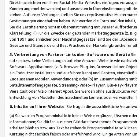
Direktnachrichten von Ihren Social-Media-Websites einfügen. vorausg
Kunden angemeldet werden) und ansonsten in Übereinstimmung mit der
stehen. Auf unser Verlangen stellen Sie uns repräsentative Mustermater
Bestimmungen eingehalten haben. Wir werden die Form und den Inhalt, di
Sie die Zertifizierung nicht in Übereinstimmung mit unserer Aufforderu
Klarstellung: (i) Für die Zwecke der geltenden Marketinggesetze (z. 
von 1991 und ähnlicher oder Nachfolgegesetze) sind Sie der „Absender“ j
Gesetze und Standards und Best Practices der Marketingbranche für 
5. Verbreitung von Partner-Links über Software und Geräte
Sie
nutzen bzw. keine Verlinkungen auf eine Amazon-Website wie nachsteh
Software-Applikationen (z. B. Browser Plug-ins, Browser Helper Objec
ein Endnutzer installieren und ausführen kann) und Geräten, einschlie
Zugelassenen Mobilen Anwendungen); oder (b) im Zusammenhang mit bzw.
Satellitenempfangsgeräte, Streaming-Video-Playern, Blu-Ray-Playern 
Viera Cast oder Vizio Internet Apps). Sie werden ohne ausdrückliche v
Entwicklung von Modellen des maschinellen Lernens oder verwandter 
6. Inhalte auf Ihrer Website
. Sie tragen die ausschließliche Verantwo
(a) Sie werden Programminhalte in keiner Weise ergänzen, löschen oder
Informationen; Sie dürfen aus einer Bilddatei bestehende Programminhal
erhalten bleiben bzw. aus Text bestehende Programminhalte so kürzen, 
Kürzung nicht sachlich falsch oder irreführend wird. Einige Arten von L