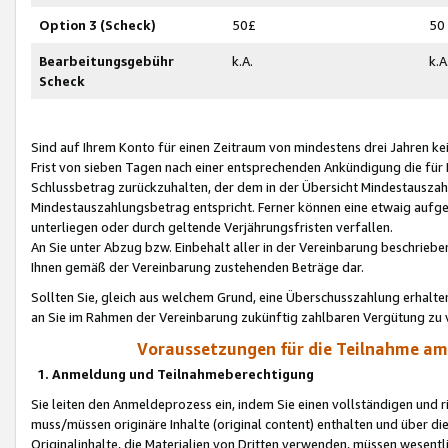
Option 3 (Scheck)
50£
50
Bearbeitungsgebühr
k.A.
k.A
Scheck
Sind auf Ihrem Konto für einen Zeitraum von mindestens drei Jahren kein
Frist von sieben Tagen nach einer entsprechenden Ankündigung die für
Schlussbetrag zurückzuhalten, der dem in der Übersicht Mindestausz
Mindestauszahlungsbetrag entspricht. Ferner können eine etwaig aufg
unterliegen oder durch geltende Verjährungsfristen verfallen.
An Sie unter Abzug bzw. Einbehalt aller in der Vereinbarung beschrieb
Ihnen gemäß der Vereinbarung zustehenden Beträge dar.
Sollten Sie, gleich aus welchem Grund, eine Überschusszahlung erhalte
an Sie im Rahmen der Vereinbarung zukünftig zahlbaren Vergütung zu 
Voraussetzungen für die Teilnahme a
1. Anmeldung und Teilnahmeberechtigung
Sie leiten den Anmeldeprozess ein, indem Sie einen vollständigen und 
muss/müssen originäre Inhalte (original content) enthalten und über d
Originalinhalte, die Materialien von Dritten verwenden, müssen wese