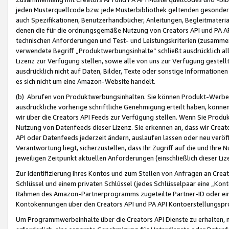
jeden Musterquellcode bzw. jede Musterbibliothek geltenden gesonder
auch Spezifikationen, Benutzerhandbücher, Anleitungen, Begleitmaterial
denen die für die ordnungsgemäße Nutzung von Creators API und PA A
technischen Anforderungen und Test- und Leistungskriterien (zusammen
verwendete Begriff „Produktwerbungsinhalte“ schließt ausdrücklich al
Lizenz zur Verfügung stellen, sowie alle von uns zur Verfügung gestel
ausdrücklich nicht auf Daten, Bilder, Texte oder sonstige Informatione
es sich nicht um eine Amazon-Website handelt.
(b) Abrufen von Produktwerbungsinhalten. Sie können Produkt-Werbein
ausdrückliche vorherige schriftliche Genehmigung erteilt haben, könn
wir über die Creators API Feeds zur Verfügung stellen. Wenn Sie Produk
Nutzung von Datenfeeds dieser Lizenz. Sie erkennen an, dass wir Creat
API oder Datenfeeds jederzeit ändern, auslaufen lassen oder neu veröffe
Verantwortung liegt, sicherzustellen, dass Ihr Zugriff auf die und Ihr
jeweiligen Zeitpunkt aktuellen Anforderungen (einschließlich dieser Liz
Zur Identifizierung Ihres Kontos und zum Stellen von Anfragen an Crea
Schlüssel und einem privaten Schlüssel (jedes Schlüsselpaar eine „Kon
Rahmen des Amazon-Partnerprogramms zugeteilte Partner-ID oder ein
Kontokennungen über den Creators API und PA API Kontoerstellungspro
Um Programmwerbeinhalte über die Creators API Dienste zu erhalten, m