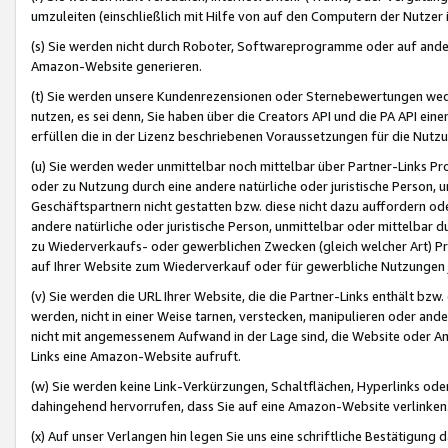
umzuleiten (einschließlich mit Hilfe von auf den Computern der Nutzer i
(s) Sie werden nicht durch Roboter, Softwareprogramme oder auf andere
Amazon-Website generieren.
(t) Sie werden unsere Kundenrezensionen oder Sternebewertungen wed
nutzen, es sei denn, Sie haben über die Creators API und die PA API e
erfüllen die in der Lizenz beschriebenen Voraussetzungen für die Nutzu
(u) Sie werden weder unmittelbar noch mittelbar über Partner-Links P
oder zu Nutzung durch eine andere natürliche oder juristische Person,
Geschäftspartnern nicht gestatten bzw. diese nicht dazu auffordern od
andere natürliche oder juristische Person, unmittelbar oder mittelbar
zu Wiederverkaufs- oder gewerblichen Zwecken (gleich welcher Art) 
auf Ihrer Website zum Wiederverkauf oder für gewerbliche Nutzungen 
(v) Sie werden die URL Ihrer Website, die die Partner-Links enthält b
werden, nicht in einer Weise tarnen, verstecken, manipulieren oder and
nicht mit angemessenem Aufwand in der Lage sind, die Website oder A
Links eine Amazon-Website aufruft.
(w) Sie werden keine Link-Verkürzungen, Schaltflächen, Hyperlinks ode
dahingehend hervorrufen, dass Sie auf eine Amazon-Website verlinken
(x) Auf unser Verlangen hin legen Sie uns eine schriftliche Bestätigung