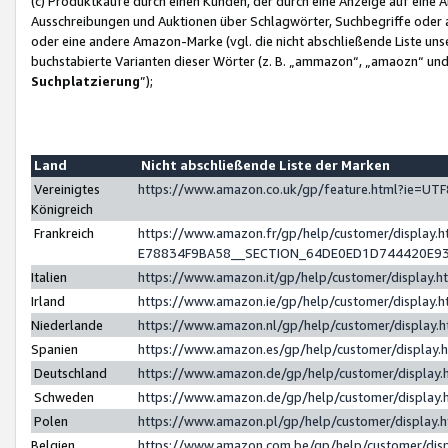
(c) Produktkäufe durch einen Kunden, der durch eine Anzeige auf eine 
Ausschreibungen und Auktionen über Schlagwörter, Suchbegriffe oder 
oder eine andere Amazon-Marke (vgl. die nicht abschließende Liste un
buchstabierte Varianten dieser Wörter (z. B. „ammazon“, „amaozn“ und „
Suchplatzierung
”);
Land
Nicht abschließende Liste der Marken
Vereinigtes
https://www.amazon.co.uk/gp/feature.html?ie=U
Königreich
Frankreich
https://www.amazon.fr/gp/help/customer/displa
E78834F9BA58__SECTION_64DE0ED1D744420E9
Italien
https://www.amazon.it/gp/help/customer/display
Irland
https://www.amazon.ie/gp/help/customer/displa
Niederlande
https://www.amazon.nl/gp/help/customer/display
Spanien
https://www.amazon.es/gp/help/customer/display
Deutschland
https://www.amazon.de/gp/help/customer/displa
Schweden
https://www.amazon.de/gp/help/customer/displa
Polen
https://www.amazon.pl/gp/help/customer/display
Belgien
https://www.amazon.com.be/gp/help/customer/d