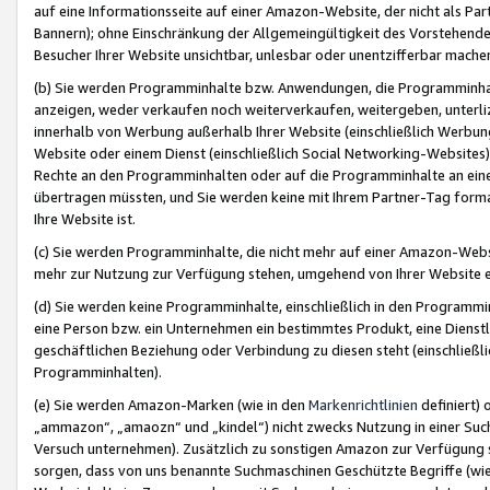
auf eine Informationsseite auf einer Amazon-Website, der nicht als Part
Bannern); ohne Einschränkung der Allgemeingültigkeit des Vorstehende
Besucher Ihrer Website unsichtbar, unlesbar oder unentzifferbar mache
(b) Sie werden Programminhalte bzw. Anwendungen, die Programminhalt
anzeigen, weder verkaufen noch weiterverkaufen, weitergeben, unterli
innerhalb von Werbung außerhalb Ihrer Website (einschließlich Werbun
Website oder einem Dienst (einschließlich Social Networking-Website
Rechte an den Programminhalten oder auf die Programminhalte an eine a
übertragen müssten, und Sie werden keine mit Ihrem Partner-Tag formati
Ihre Website ist.
(c) Sie werden Programminhalte, die nicht mehr auf einer Amazon-Websit
mehr zur Nutzung zur Verfügung stehen, umgehend von Ihrer Website e
(d) Sie werden keine Programminhalte, einschließlich in den Programmin
eine Person bzw. ein Unternehmen ein bestimmtes Produkt, eine Dienstle
geschäftlichen Beziehung oder Verbindung zu diesen steht (einschließli
Programminhalten).
(e) Sie werden Amazon-Marken (wie in den
Markenrichtlinien
definiert) 
„ammazon“, „amaozn“ und „kindel“) nicht zwecks Nutzung in einer Suc
Versuch unternehmen). Zusätzlich zu sonstigen Amazon zur Verfügung 
sorgen, dass von uns benannte Suchmaschinen Geschützte Begriffe (wie 