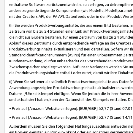
enthaltene Software zurückzuentwickeln, zu zerlegen, zu dekompilier
andere zugrunde liegende Komponenten (wie Modelle, Modellparameter
mit der Creators API, der PA API, Datenfeeds oder in den Produkt Werb
(h) Sie werden Produktwerbungsinhalte, die aus einem Bild bestehen, ni
Zeitraum von bis zu 24 Stunden einen Link auf Produktwerbungsinhalte
die nicht aus Bildern bestehen, für einen Zeitraum von bis zu 24 Stund
Ablauf dieses Zeitraums durch entsprechende Anfrage an die Creators 
Produktwerbungsinhalte aktualisieren und neu darstellen. Sofern wir Ih
Standardidentifikationsnummern (ASINs) für einen unbestimmten Zeitra
Kundenanwendung, dürfen unbeschadet des Vorstehenden Produktwerbu
Zwischenspeicher abgelegt werden. Auf unser Verlangen werden Sie un
die Produktwerbungsinhalte enthält oder nutzt, damit wir Ihre Einhalt
(i) Wenn Sie seltener als stündlich Produktwerbungsinhalte aus Datenfe
Anwendung angezeigten Produktwerbungsinhalte aktualisieren, werden 
Datums-/Uhrzeitstempel einfügen. Wenn Sie jedoch die in Ihrer Anwe
und aktualisiert haben, kann der Datumsteil des Stempels entfallen. Dies
• Preis auf [Amazon-Website einfügen]: [EUR/GBP] 32,77 (Stand 07.01.
• Preis auf [Amazon-Website einfügen]: [EUR/GBP] 32,77 (Stand 14:11 
Außerdem müssen Sie den folgenden Haftungsausschluss entweder neb
ein Pop-up-Fenster, ein Pop-up-Skript oder ein sonstiges vergleichba