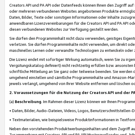
Creators API und PA API oder Datenfeeds können Ihnen den Zugriff auf D
oder mehreren verbundenen Websites angebotenen Produkte ermögliche
Daten, Bilder, Texte oder sonstigen Informationen oder Inhalte zuzugre
anwendbaren Lizenzvereinbarungen für die Creators API und PA API od
diesen verbundenen Websites zur Verfügung gestellt werden.
Sie dürfen den Programminhalt nicht dazu verwenden, geistiges Eigent
verletzen. Sie dürfen Programminhalte nicht verwenden, um direkt ode
maschinelles Lernen oder verwandte Technologien zu entwickeln oder zu
Die Lizenz endet mit sofortiger Wirkung automatisch, wenn Sie zu irg
Vergütungskatalog definiert) nicht rechtzeitig erfüllen bzw. ansonsten
schriftliche Mitteilung an Sie ganz oder teilweise beenden. Sie werden
umgehend einstellen und sämtliche Programminhalte und Amazon-Marke
jeweils verlangt, umgehend von Ihrer Website entfernen und löschen od
2. Voraussetzungen für die Nutzung der Creators API und der P
(a)
Beschreibung
. Im Rahmen dieser Lizenz können wir Ihnen Programmi
• Daten, Bilder, Audio-Dateien, Videos, Logos, Benutzerschnittstellen-
• Textmaterialien, wie beispielsweise Produktinformationen in Textfor
Neben den vorstehenden Produktwerbungsinhalten und dem Zugriff auf 
Zusammenhang mit Creators API und PA API Musterquellcodes und -bibli