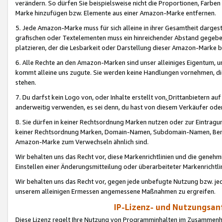
verändern. So dürfen Sie beispielsweise nicht die Proportionen, Farb
Marke hinzufügen bzw. Elemente aus einer Amazon-Marke entfernen.
5. Jede Amazon-Marke muss für sich alleine in ihrer Gesamtheit darge
grafischen oder Textelementen muss ein hinreichender Abstand gegebe
platzieren, der die Lesbarkeit oder Darstellung dieser Amazon-Marke b
6. Alle Rechte an den Amazon-Marken sind unser alleiniges Eigentum, 
kommt alleine uns zugute. Sie werden keine Handlungen vornehmen, 
stehen.
7. Du darfst kein Logo von, oder Inhalte erstellt von,
Drittanbietern au
anderweitig verwenden, es sei denn, du hast von diesem Verkäufer oder
8. Sie dürfen in keiner Rechtsordnung Marken nutzen oder zur Eintragu
keiner Rechtsordnung Marken, Domain-Namen, Subdomain-Namen, Benu
Amazon-Marke zum Verwechseln ähnlich sind.
Wir behalten uns das Recht vor, diese Markenrichtlinien und die gene
Einstellen einer Änderungsmitteilung oder überarbeiteter Markenricht
Wir behalten uns das Recht vor, gegen jede unbefugte Nutzung bzw. jede 
unserem alleinigen Ermessen angemessene Maßnahmen zu ergreifen.
IP-Lizenz- und Nutzungsan
Diese Lizenz regelt Ihre Nutzung von Programminhalten im Zusammen