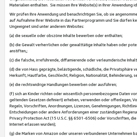
Materialien enthalten. Sie müssen Ihre Website(s) in Ihrer Anwendung ide
Wir prüfen Ihre Anwendung und benachrichtigen Sie, ob sie angenommen
auf Aufnahme Ihrer Website in das Partnerprogramm und Sie dürfen kei
Ungeeignet sind unter anderem Websites:
(a) die sexuelle oder obszöne Inhalte bewerben oder enthalten;
(b) die Gewalt verherrlichen oder gewalttätige Inhalte haben oder pot
anstiften,;
(c) die falsche, irreführende, diffamierende oder verleumderische Inha
(d) die von Hass geprägte, belästigende, schädliche, die Privatsphäre v
Herkunft, Hautfarbe, Geschlecht, Religion, Nationalität, Behinderung, 
(e) die rechtswidrige Handlungen bewerben oder ausführen;
(f) sich an Kinder richten oder wissentlich personenbezogene Daten vo
geltenden Gesetzen definiert) erheben, verwenden oder offenlegen, Vo
Regeln, Vorschriften, Anordnungen, Lizenzen, Genehmigungen, Richtlini
Entscheidungen oder andere Anforderungen einer zuständigen Regierung
Privacy Protection Act (15 U.S.C. §§ 6501-6506) oder Vorschriften, di
Internet erlassen wurden);
(g) die Marken von Amazon oder unseren verbundenen Unternehmen b