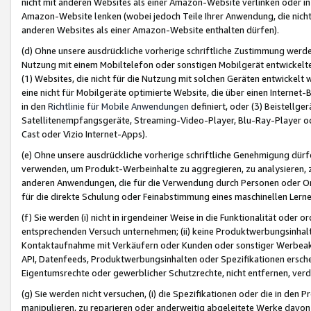
nicht mit anderen Websites als einer Amazon-Website verlinken oder i
Amazon-Website lenken (wobei jedoch Teile Ihrer Anwendung, die nich
anderen Websites als einer Amazon-Website enthalten dürfen).
(d) Ohne unsere ausdrückliche vorherige schriftliche Zustimmung werd
Nutzung mit einem Mobiltelefon oder sonstigen Mobilgerät entwickelt
(1) Websites, die nicht für die Nutzung mit solchen Geräten entwickelt
eine nicht für Mobilgeräte optimierte Website, die über einen Interne
in den
Richtlinie für Mobile Anwendungen
definiert, oder (3) Beistellge
Satellitenempfangsgeräte, Streaming-Video-Player, Blu-Ray-Player ode
Cast oder Vizio Internet-Apps).
(e) Ohne unsere ausdrückliche vorherige schriftliche Genehmigung dürfe
verwenden, um Produkt-Werbeinhalte zu aggregieren, zu analysieren, 
anderen Anwendungen, die für die Verwendung durch Personen oder Or
für die direkte Schulung oder Feinabstimmung eines maschinellen Lern
(f) Sie werden (i) nicht in irgendeiner Weise in die Funktionalität ode
entsprechenden Versuch unternehmen; (ii) keine Produktwerbungsinha
Kontaktaufnahme mit Verkäufern oder Kunden oder sonstiger Werbeaktiv
API, Datenfeeds, Produktwerbungsinhalten oder Spezifikationen erschei
Eigentumsrechte oder gewerblicher Schutzrechte, nicht entfernen, verd
(g) Sie werden nicht versuchen, (i) die Spezifikationen oder die in de
manipulieren, zu reparieren oder anderweitig abgeleitete Werke davon z