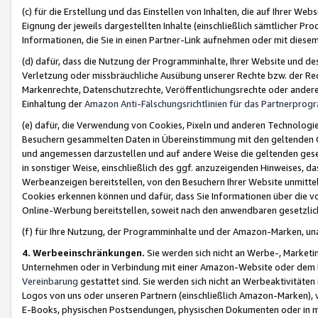
(c) für die Erstellung und das Einstellen von Inhalten, die auf Ihrer We
Eignung der jeweils dargestellten Inhalte (einschließlich sämtlicher 
Informationen, die Sie in einen Partner-Link aufnehmen oder mit diese
(d) dafür, dass die Nutzung der Programminhalte, Ihrer Website und des 
Verletzung oder missbräuchliche Ausübung unserer Rechte bzw. der Recht
Markenrechte, Datenschutzrechte, Veröffentlichungsrechte oder anderer
Einhaltung der
Amazon Anti-Fälschungsrichtlinien für das Partnerpro
(e) dafür, die Verwendung von Cookies, Pixeln und anderen Technologien
Besuchern gesammelten Daten in Übereinstimmung mit den geltenden Ge
und angemessen darzustellen und auf andere Weise die geltenden geset
in sonstiger Weise, einschließlich des ggf. anzuzeigenden Hinweises, d
Werbeanzeigen bereitstellen, von den Besuchern Ihrer Website unmitte
Cookies erkennen können und dafür, dass Sie Informationen über die v
Online-Werbung bereitstellen, soweit nach den anwendbaren gesetzlic
(f) für Ihre Nutzung, der Programminhalte und der Amazon-Marken, u
4. Werbeeinschränkungen.
Sie werden sich nicht an Werbe-, Market
Unternehmen oder in Verbindung mit einer Amazon-Website oder dem Pa
Vereinbarung
gestattet sind. Sie werden sich nicht an Werbeaktivitäten
Logos von uns oder unseren Partnern (einschließlich Amazon-Marken), 
E-Books, physischen Postsendungen, physischen Dokumenten oder in 