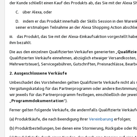
der Kunde schließt einen Kauf des Produkts ab, das Sie mit der Alexa 
C. über Alexa, oder
D. indem er das Produkt innerhalb der Skills Session in den Waren
seiner erstmaligen Teilnahme an der Alexa Shopping Action abschlie
iii. das Produkt, das Sie mit der Alexa-Einkaufsaktion vorgestellt ha
ihm bezahlt.
Die aus den einzelnen Qualifizierten Verkäufen generierten „
Qualifizi
Qualifizierten Verkäufe einnehmen, abzüglich etwaiger Versandkosten
Mehrwertsteuer), Servicegebühren, Gutschriften, Preisnachlässe, Bear
2. Ausgeschlossene Verkäufe
Unbeschadet des Vorstehenden gelten Qualifizierte Verkäufe nicht als
Vergütungskatalog für das Partnerprogramm oder andere Bestimmungen,
wir jeweils für das Partnerprogramm festlegen, einschließlich der jewe
„
Programmdokumentation
“).
Ferner gelten folgende Verkäufe, die andernfalls Qualifizierte Verkä
(a) Produktkäufe, die nach Beendigung Ihrer
Vereinbarung
erfolgen;
(b) Produktbestellungen, bei denen eine Stornierung, Rückgabe oder R