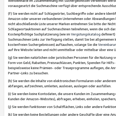
Werbeinhalte im Zusammenhang mit Suchergebnissen verwendet werden,
vorausgesetzt die Suchmaschine verfügt über entsprechende Ausschlu
(f) Sie werden nicht auf Schlagwörter, Suchbegriffe oder andere Ident
Amazon oder unseren verbundenen Unternehmen oder Abwandlungen bzw
nicht abschließende Liste unserer Marken entnehmen Sie bitte der Nich
Schlagwortauktionen auf Suchmaschinen teilnehmen, wenn die sich da
Kostenpflichtige Suchplatzierung (wie im
Vergütungskatalog
definiert
Suchmaschinen Links zur Verfügung stellen, damit Sie bei allgemeinen I
kostenfreien Suchergebnissen) auftauchen, solange Sie die
Vereinbaru
auf Ihre Website leiten und nicht unmittelbar oder mittelbar über eine
(g) Sie werden natürlichen oder juristischen Personen für die Nutzung 
Form von Geld, Rabatten, Preisnachlässen, Punkten, Spenden für Hilfs
beispielsweise keine Prämien- oder Treueprogramme auflegen, die Anrei
Partner-Links zu besuchen.
(h) Sie werden die Inhalte von elektronischen Formularen oder anderem M
abfangen, aufzeichnen, umleiten, auslesen, auslegen oder ausfüllen.
(i) Sie werden keine Kontodaten, die unsere Kunden im Zusammenhang 
Kunden der Amazon-Websites), abfragen, erheben, einholen, speichern,
(j) Sie werden Funktionen von Schaltflächen, Links oder andere Funkti
(k) Sie werden keine Bestellungen oder andere Geschäfte über eine Ama