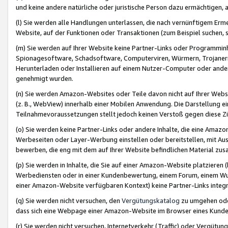
und keine andere natürliche oder juristische Person dazu ermächtigen, a
(l) Sie werden alle Handlungen unterlassen, die nach vernünftigem Erme
Website, auf der Funktionen oder Transaktionen (zum Beispiel suchen, s
(m) Sie werden auf Ihrer Website keine Partner-Links oder Programmin
Spionagesoftware, Schadsoftware, Computerviren, Würmern, Trojaner
Herunterladen oder Installieren auf einem Nutzer-Computer oder ande
genehmigt wurden.
(n) Sie werden Amazon-Websites oder Teile davon nicht auf Ihrer Websi
(z. B., WebView) innerhalb einer Mobilen Anwendung. Die Darstellung ein
Teilnahmevoraussetzungen stellt jedoch keinen Verstoß gegen diese Zif
(o) Sie werden keine Partner-Links oder andere Inhalte, die eine Am
Werbeseiten oder Layer-Werbung einstellen oder bereitstellen, mit Au
bewerben, die eng mit dem auf Ihrer Website befindlichen Material z
(p) Sie werden in Inhalte, die Sie auf einer Amazon-Website platzier
Werbediensten oder in einer Kundenbewertung, einem Forum, einem Wun
einer Amazon-Website verfügbaren Kontext) keine Partner-Links integr
(q) Sie werden nicht versuchen, den
Vergütungskatalog
zu umgehen oder
dass sich eine Webpage einer Amazon-Website im Browser eines Kunden 
(r) Sie werden nicht versuchen, Internetverkehr (Traffic) oder Vergü