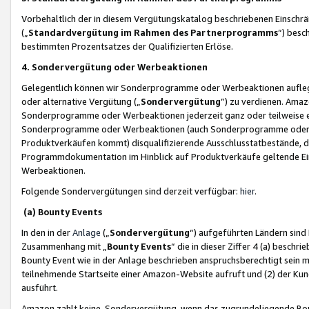
Vorbehaltlich der in diesem Vergütungskatalog beschriebenen Einschr
(„
Standardvergütung im Rahmen des Partnerprogramms
“) besc
bestimmten Prozentsatzes der Qualifizierten Erlöse.
4. Sondervergütung oder Werbeaktionen
Gelegentlich können wir Sonderprogramme oder Werbeaktionen auflegen,
oder alternative Vergütung („
Sondervergütung
”) zu verdienen. Amazo
Sonderprogramme oder Werbeaktionen jederzeit ganz oder teilweise einz
Sonderprogramme oder Werbeaktionen (auch Sonderprogramme oder We
Produktverkäufen kommt) disqualifizierende Ausschlusstatbestände, di
Programmdokumentation im Hinblick auf Produktverkäufe geltende E
Werbeaktionen.
Folgende Sondervergütungen sind derzeit verfügbar:
hier
.
(a) Bounty Events
In den in der
Anlage
(„
Sondervergütung
“) aufgeführten Ländern sind
Zusammenhang mit „
Bounty Events
“ die in dieser Ziffer 4 (a) besch
Bounty Event wie in der Anlage beschrieben anspruchsberechtigt sein mu
teilnehmende Startseite einer Amazon-Website aufruft und (2) der Kun
ausführt.
Amazon zahlt keine Sondervergütung, wenn das zugrundeliegende Boun