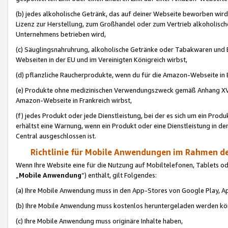
(b) jedes alkoholische Getränk, das auf deiner Webseite beworben wird
Lizenz zur Herstellung, zum Großhandel oder zum Vertrieb alkoholisch
Unternehmens betrieben wird,
(c) Säuglingsnahruhrung, alkoholische Getränke oder Tabakwaren und E
Webseiten in der EU und im Vereinigten Königreich wirbst,
(d) pflanzliche Raucherprodukte, wenn du für die Amazon-Webseite in B
(e) Produkte ohne medizinischen Verwendungszweck gemäß Anhang XVI 
Amazon-Webseite in Frankreich wirbst,
(f) jedes Produkt oder jede Dienstleistung, bei der es sich um ein Prod
erhältst eine Warnung, wenn ein Produkt oder eine Dienstleistung in de
Central ausgeschlossen ist.
Richtlinie für Mobile Anwendungen im Rahmen de
Wenn Ihre Website eine für die Nutzung auf Mobiltelefonen, Tablets 
„
Mobile Anwendung
“) enthält, gilt Folgendes:
(a) Ihre Mobile Anwendung muss in den App-Stores von Google Play, A
(b) Ihre Mobile Anwendung muss kostenlos heruntergeladen werden könn
(c) Ihre Mobile Anwendung muss originäre Inhalte haben,