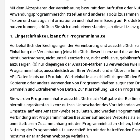
Mit dem Akzeptieren der Vereinbarung bzw. mit dem Aufrufen oder Nutz
Anwendungsprogrammierschnittstellen und anderer Tools (zusammen die
Texten und sonstigen Informationen und Inhalten in Bezug auf Produkte
nutzen können, erklären Sie sich damit einverstanden, an diese Lizenz 
1. Eingeschränkte Lizenz für Programminhalte
Vorbehaltlich der Bedingungen der Vereinbarung und ausschließlich z
Einhaltung der Vereinbarung (einschließlich dieser Lizenz und der ande
nicht übertragbare, nicht unterlizenzierbare, nicht exklusive, gebühren
anzuzeigen; (b) nur diejenigen der Amazon-Marken zu verwenden (wie in 
Programminhalte, ausschließlich auf Ihrer Website und in Übereinstimmu
API, Datenfeeds und Produkt-Werbeinhalte ausschließlich gemäß den Spe
Kopieren oder andere Verwenden von Programminhalten zugunsten Dri
Sammeln und Extrahieren von Daten. Zur Klarstellung: Zu den Program
Sie werden Programminhalte ausschließlich nach Maßgabe der Besti
hiermit eingeräumten Lizenz nutzen. Unbeschadet des Vorstehenden we
Umsätze auf eine Amazon-Website zu leiten, und werden Programminhal
Verbindung mit Programminhalten Besucher auf andere Websites als ein
unmittelbarem Zusammenhang mit den Programminhalten stehen, Links z
Nutzung der Programminhalte ausschließlich mit der betreffenden Pr
nicht mit einer anderen Webpage verlinken.