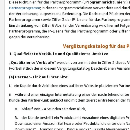
Diese Richtlinien für das Partnerprogramm („
Programmrichtlinien
“)
Partnerprogramm
; in diesen Programmrichtlinien verwendete und durch
der Vereinbarung zugewiesene Bedeutung. Die Rechte und Pflichten de
Partnerprogramm sowie Ziffer 3 der IP-Lizenz für das Partnerprogram
Einschränkung von Ziffer 6 Abs. (a) der Vereinbarung wird hiermit Fol
Partnerprogramm, die IP-Lizenz für das Partnerprogramm oder Ziffer 1
gegen die Vereinbarung.
Vergütungskatalog für das 
1. Qualifizierte Verkäufe und Qualifizierte Umsätze
„
Qualifizierte Verkäufe
“ werden von uns mit den in Ziffer 3 diese
(vorbehaltlich der in diesem Vergütungskatalog beschriebenen Ausnah
(a) Partner- Link auf Ihrer Site
:
i. ein Kunde durch Anklicken eines auf Ihrer Website platzierten Part
ii. während einer einzigen Internetsitzung eines der nachstehend unter (i)
Kunde den Partner-Link anklickt und mit dem zuerst eintretenden der f
A. Ablauf von 24 Stunden seit dem Klick,
B. der Kunde bestellt ein Produkt, mit Ausnahme eines digitalen P
Download einer Amazon Software oder Produkte, die unter dem N
Downloads“, „Amazon Coin“, „Kindle Books“, „Kindle Newspapers“, „