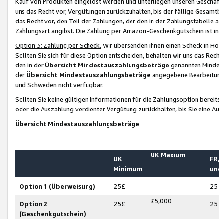
Kauf von Produkten eingelöst werden und unterliegen unseren Geschäf
uns das Recht vor, Vergütungen zurückzuhalten, bis der fällige Gesamt
das Recht vor, den Teil der Zahlungen, der den in der Zahlungstabelle 
Zahlungsart angibst. Die Zahlung per Amazon-Geschenkgutschein ist in
Option 3: Zahlung per Scheck.
Wir übersenden Ihnen einen Scheck in Höh
Sollten Sie sich für diese Option entscheiden, behalten wir uns das Rec
den in der
Übersicht Mindestauszahlungsbeträge
genannten Mindest
der
Übersicht Mindestauszahlungsbeträge
angegebene Bearbeitung
und Schweden nicht verfügbar.
Sollten Sie keine gültigen Informationen für die Zahlungsoption bereit
oder die Auszahlung verdienter Vergütung zurückhalten, bis Sie eine A
Übersicht Mindestauszahlungsbeträge
UK Maxium
UK
FR,
Minimum
un
Option 1 (Überweisung)
25£
25
£5,000
Option 2
25£
25
(Geschenkgutschein)