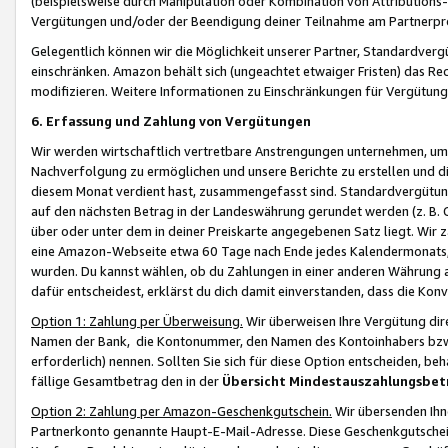
(beispielsweise durch Manipulation oder Kombination von Attributions-
Vergütungen und/oder der Beendigung deiner Teilnahme am Partnerp
Gelegentlich können wir die Möglichkeit unserer Partner, Standardv
einschränken. Amazon behält sich (ungeachtet etwaiger Fristen) das Re
modifizieren. Weitere Informationen zu Einschränkungen für Vergütung
6. Erfassung und Zahlung von Vergütungen
Wir werden wirtschaftlich vertretbare Anstrengungen unternehmen, um 
Nachverfolgung zu ermöglichen und unsere Berichte zu erstellen und di
diesem Monat verdient hast, zusammengefasst sind. Standardvergütung
auf den nächsten Betrag in der Landeswährung gerundet werden (z. B. C
über oder unter dem in deiner Preiskarte angegebenen Satz liegt. Wir
eine Amazon-Webseite etwa 60 Tage nach Ende jedes Kalendermonats, i
wurden. Du kannst wählen, ob du Zahlungen in einer anderen Währung
dafür entscheidest, erklärst du dich damit einverstanden, dass die K
Option 1: Zahlung per Überweisung.
Wir überweisen Ihre Vergütung dir
Namen der Bank, die Kontonummer, den Namen des Kontoinhabers bzw. a
erforderlich) nennen. Sollten Sie sich für diese Option entscheiden, be
fällige Gesamtbetrag den in der
Übersicht Mindestauszahlungsbet
Option 2: Zahlung per Amazon-Geschenkgutschein.
Wir übersenden Ihne
Partnerkonto genannte Haupt-E-Mail-Adresse. Diese Geschenkgutschei