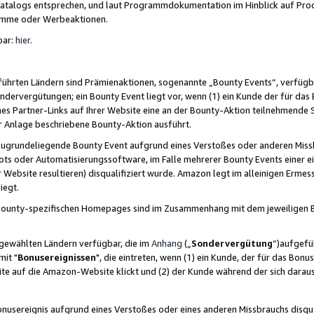
skatalogs entsprechen, und laut Programmdokumentation im Hinblick auf Pr
amme oder Werbeaktionen.
bar:
hier
.
führten Ländern sind Prämienaktionen, sogenannte „Bounty Events“, verfügb
Sondervergütungen; ein Bounty Event liegt vor, wenn (1) ein Kunde der für da
nes Partner-Links auf Ihrer Website eine an der Bounty-Aktion teilnehmende 
er Anlage beschriebene Bounty-Aktion ausführt.
ugrundeliegende Bounty Event aufgrund eines Verstoßes oder anderen Miss
ots oder Automatisierungssoftware, im Falle mehrerer Bounty Events einer e
r Website resultieren) disqualifiziert wurde. Amazon legt im alleinigen Ermess
iegt.
n Bounty-spezifischen Homepages sind im Zusammenhang mit dem jeweiligen
sgewählten Ländern verfügbar, die im
Anhang
(„
Sondervergütung
“)aufgefüh
it "
Bonusereignissen
", die eintreten, wenn (1) ein Kunde, der für das Bon
bsite auf die Amazon-Website klickt und (2) der Kunde während der sich dar
usereignis aufgrund eines Verstoßes oder eines anderen Missbrauchs disqua