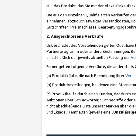
iii. das Produkt, das Sie mit der Alexa-Einkaufsa
Die aus den einzelnen Qualifizierten Verkäufen gen
einnehmen, abzüglich etwaiger Versandkosten, Ko
Gutschriften, Preisnachlässe, Bearbeitungsgebühr
2. Ausgeschlossene Verkäufe
Unbeschadet des Vorstehenden gelten Qualifiziert
Partnerprogramm oder andere Bestimmungen, Beding
einschließlich der jeweils aktuellen Fassung der
Ve
Ferner gelten folgende Verkäufe, die andernfalls
(a) Produktkäufe, die nach Beendigung Ihrer
Verei
(b) Produktbestellungen, bei denen eine Stornier
(c) Produktkäufe durch einen Kunden, der durch e
Auktionen über Schlagwörter, Suchbegriffe oder a
nicht abschließende Liste unserer Marken über di
und „kindel“) enthalten (jeweils eine „
Unzulässig