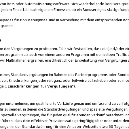
 von Bots oder Automatisierungssoftware, sich wiederholende Bonusereignisse
n jedem Einzelfall nach eigenem Ermessen, ob ein Bonusereignis stattgefund
epages für Bonusereignisse sind in Verbindung mit dem entsprechenden Bonu
rogramm
.
n
den Vergütungen zu profitieren. Falls wir feststellen, dass du (und/oder ein
erprogramm als auch von einem anderen Programm mit demselben Traffic ei
n wir Maßnahmen ergreifen, einschließlich der Einbehaltung von Vergütunge
r Partner, Standardvergütungen im Rahmen des Partnerprogramms oder Sonde
ht vor, Einschränkungen jederzeit ganz oder teilweise aufzuheben oder zu mod
ge
(„
Einschränkungen für Vergütungen
“).
ngen unternehmen, um qualifizierte Verkäufe genau und umfassend zu verfol
dir zu senden, in denen die Standardvergütungen und spezielle Vergütungen, 
pezielle Vergütungen, die für jeden qualifizierenden Verkauf berechnet un
 führen, dass dein effektiver Provisionssatz geringfügig über oder unter dem
ungen in der Standardwährung für eine Amazon-Webseite etwa 60 Tage nach