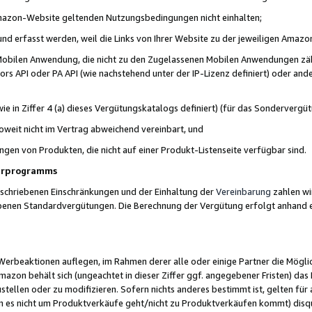
 Amazon-Website geltenden Nutzungsbedingungen nicht einhalten;
t und erfasst werden, weil die Links von Ihrer Website zu der jeweiligen Am
 Mobilen Anwendung, die nicht zu den Zugelassenen Mobilen Anwendungen zählt
s API oder PA API (wie nachstehend unter der IP-Lizenz definiert) oder ander
ie in Ziffer 4 (a) dieses Vergütungskatalogs definiert) (für das Sonderverg
weit nicht im Vertrag abweichend vereinbart, und
ngen von Produkten, die nicht auf einer Produkt-Listenseite verfügbar sind.
nerprogramms
eschriebenen Einschränkungen und der Einhaltung der
Vereinbarung
zahlen wir
ebenen Standardvergütungen. Die Berechnung der Vergütung erfolgt anhand e
beaktionen auflegen, im Rahmen derer alle oder einige Partner die Möglichk
Amazon behält sich (ungeachtet in dieser Ziffer ggf. angegebener Fristen) d
ustellen oder zu modifizieren. Sofern nichts anderes bestimmt ist, gelten 
s nicht um Produktverkäufe geht/nicht zu Produktverkäufen kommt) disqua