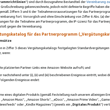
rammrichtlinien
“) sind durch Bezugnahme Bestandteil der
Vereinbarung z
Großschreibung gekennzeichnete, jedoch nicht definierte Begriffe haben die
 gemäß Ziffern 3 und 6 der Teilnahmevoraussetzungen für das Partnerprogram
nbarung fort. Vorsorglich und ohne Einschränkung von Ziffer 6 Abs. (a) der
ungen für die Teilnahme am Partnerprogramm, die IP-Lizenz für das Partner
rstoß gegen die Vereinbarung.
ungskatalog für das Partnerprogramm („Vergütungska
 Umsätze
n in Ziffer 3 dieses Vergütungskatalogs festgelegten Standardvergütungen v
r, wenn:
ite platzierten Partner-Links eine Amazon-Website aufruft; und
r nachstehend unter (i), (ii) und (iii) beschriebenen Ereignisse eintritt, wobe
 folgenden Ereignisse endet:
hme eines digitalen Produkts (gemäß Feststellung nach unserem alleinigen 
 „Amazon Music“, „Amazon Shorts“, „eDocs“, „Amazon Prime Video“, „Game
Newsfeeds“ oder „Kindle Magazines“) (jeweils ein „
Digitales Produkt
“) ver