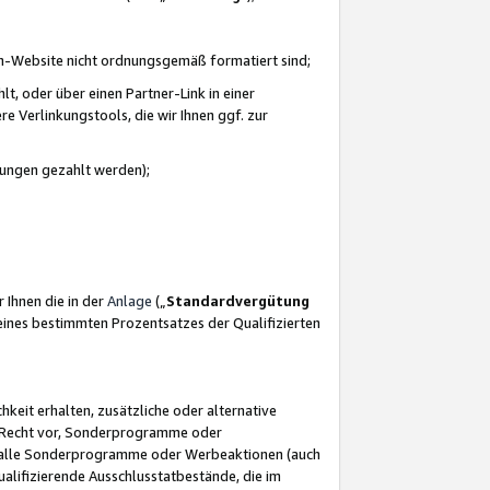
azon-Website nicht ordnungsgemäß formatiert sind;
, oder über einen Partner-Link in einer
e Verlinkungstools, die wir Ihnen ggf. zur
ütungen gezahlt werden);
 Ihnen die in der
Anlage
(„
Standardvergütung
ines bestimmten Prozentsatzes der Qualifizierten
eit erhalten, zusätzliche oder alternative
as Recht vor, Sonderprogramme oder
für alle Sonderprogramme oder Werbeaktionen (auch
lifizierende Ausschlusstatbestände, die im