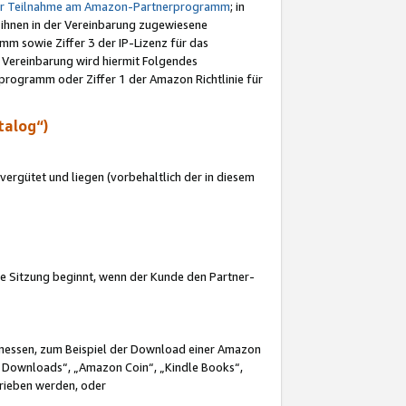
ur Teilnahme am Amazon-Partnerprogramm
; in
 ihnen in der Vereinbarung zugewiesene
m sowie Ziffer 3 der IP-Lizenz für das
 Vereinbarung wird hiermit Folgendes
programm oder Ziffer 1 der Amazon Richtlinie für
talog“)
ergütet und liegen (vorbehaltlich der in diesem
i die Sitzung beginnt, wenn der Kunde den Partner-
Ermessen, zum Beispiel der Download einer Amazon
 Downloads“, „Amazon Coin“, „Kindle Books“,
trieben werden, oder