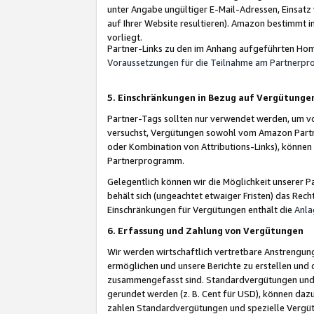
unter Angabe ungültiger E-Mail-Adressen, Einsatz
auf Ihrer Website resultieren). Amazon bestimmt i
vorliegt.
Partner-Links zu den im Anhang aufgeführten Hom
Voraussetzungen für die Teilnahme am Partnerp
5. Einschränkungen in Bezug auf Vergütunge
Partner-Tags sollten nur verwendet werden, um von 
versuchst, Vergütungen sowohl vom Amazon Partn
oder Kombination von Attributions-Links), könne
Partnerprogramm.
Gelegentlich können wir die Möglichkeit unsere
behält sich (ungeachtet etwaiger Fristen) das Rec
Einschränkungen für Vergütungen enthält die
Anla
6. Erfassung und Zahlung von Vergütungen
Wir werden wirtschaftlich vertretbare Anstrengu
ermöglichen und unsere Berichte zu erstellen und 
zusammengefasst sind. Standardvergütungen und s
gerundet werden (z. B. Cent für USD), können dazu
zahlen Standardvergütungen und spezielle Vergüt