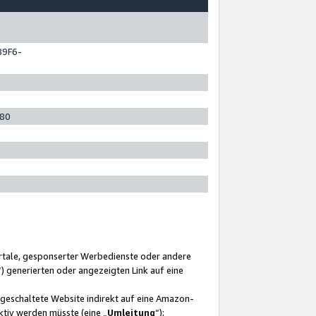
89F6-
280
ortale, gesponserter Werbedienste oder andere
“) generierten oder angezeigten Link auf eine
ngeschaltete Website indirekt auf eine Amazon-
ktiv werden müsste (eine „
Umleitung
“);