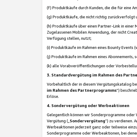
(f) Produktkäufe durch Kunden, die die für eine
(g) Produktkäufe, die nicht richtig zurückverfolg
(h) Produktkäufe über einen Partner-Link in einer
Zugelassenen Mobilen Anwendung, der nicht Creator
Verfügung stellen, nutzt;
(i) Produktkäufe im Rahmen eines Bounty Events (w
(j) Produktkäufe im Rahmen eines Abonnements, so
(k) alle Vorabveröffentlichungen oder Vorbestellu
3. Standardvergütung im Rahmen des Part
Vorbehaltlich der in diesem Vergütungskatalog b
im Rahmen des Partnerprogramms
“) beschri
Erlöse.
4. Sondervergütung oder Werbeaktionen
Gelegentlich können wir Sonderprogramme oder Wer
Vergütung („
Sondervergütung
”) zu verdienen. 
Werbeaktionen jederzeit ganz oder teilweise einz
Sonderprogramme oder Werbeaktionen, bei denen e