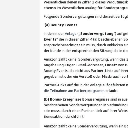
Wesentlichen denen in Ziffer 2 dieses Vergütung
ebenso im Wesentlichen analog für Sonderprogr
Folgende Sondervergütungen sind derzeit verfüg
(a) Bounty Events
In den in der
Anlage
(„
Sondervergütung
“) aufge
Events
“ die in dieser Ziffer 4 (a) beschriebenen 
anspruchsberechtigt sein muss, durch Anklicken ei
der Kunde in der entsprechenden Sitzung die in d
Amazon zahlt keine Sondervergütung, wenn das z
Angabe ungültiger E-Mail-Adressen, Einsatz von B
Bounty Events, die nicht aus Partner-Links auf Ihre
gegeben ist oder ein Verstoß oder Missbrauch vorl
Partner-Links auf die in der Anlage aufgeführte
die Teilnahme am Partnerprogramm
erlaubt.
(b) Bonus-Ereignisse
Bonusereignisse sind in au
beschriebenen Sondervergütungen in Verbindung m
sein muss, durch einen Partner-Link auf Ihrer We
Bonusaktion durchführt.
Amazon zahlt keine Sondervergütung, wenn ein Bon