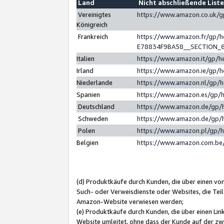
Land
Nicht abschließende List
Vereinigtes
https://www.amazon.co.uk/
Königreich
Frankreich
https://www.amazon.fr/gp/
E78834F9BA58__SECTION_
Italien
https://www.amazon.it/gp/h
Irland
https://www.amazon.ie/gp/
Niederlande
https://www.amazon.nl/gp/
Spanien
https://www.amazon.es/gp/
Deutschland
https://www.amazon.de/gp/
Schweden
https://www.amazon.de/gp/
Polen
https://www.amazon.pl/gp/
Belgien
https://www.amazon.com.be
(d) Produktkäufe durch Kunden, die über einen vo
Such- oder Verweisdienste oder Websites, die Teil
Amazon-Website verwiesen werden;
(e) Produktkäufe durch Kunden, die über einen Li
Website umleitet, ohne dass der Kunde auf der zw