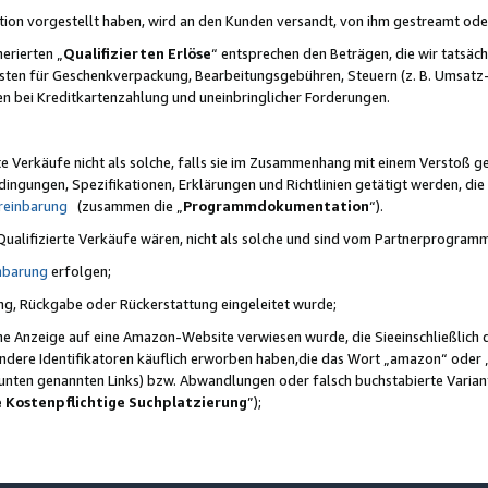
ktion vorgestellt haben, wird an den Kunden versandt, von ihm gestreamt od
erierten „
Qualifizierten Erlöse
“ entsprechen den Beträgen, die wir tatsäch
sten für Geschenkverpackung, Bearbeitungsgebühren, Steuern (z. B. Umsatz-
en bei Kreditkartenzahlung und uneinbringlicher Forderungen.
e Verkäufe nicht als solche, falls sie im Zusammenhang mit einem Verstoß 
ungen, Spezifikationen, Erklärungen und Richtlinien getätigt werden, die 
reinbarung
(zusammen die „
Programmdokumentation
“).
 Qualifizierte Verkäufe wären, nicht als solche und sind vom Partnerprogra
nbarung
erfolgen;
ung, Rückgabe oder Rückerstattung eingeleitet wurde;
ine Anzeige auf eine Amazon-Website verwiesen wurde, die Sieeinschließlich
ndere Identifikatoren käuflich erworben haben,die das Wort „amazon“ oder 
e unten genannten Links) bzw. Abwandlungen oder falsch buchstabierte Varia
e Kostenpflichtige Suchplatzierung
”);