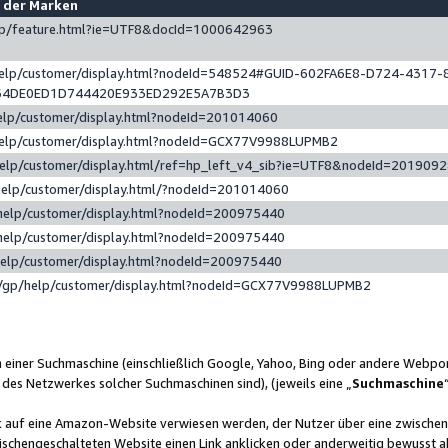
e der Marken
gp/feature.html?ie=UTF8&docId=1000642963
help/customer/display.html?nodeId=548524#GUID-602FA6E8-D724-4317-
64DE0ED1D744420E933ED292E5A7B3D3
elp/customer/display.html?nodeId=201014060
help/customer/display.html?nodeId=GCX77V9988LUPMB2
help/customer/display.html/ref=hp_left_v4_sib?ie=UTF8&nodeId=201909
help/customer/display.html/?nodeId=201014060
help/customer/display.html?nodeId=200975440
help/customer/display.html?nodeId=200975440
help/customer/display.html?nodeId=200975440
/gp/help/customer/display.html?nodeId=GCX77V9988LUPMB2
n einer Suchmaschine (einschließlich Google, Yahoo, Bing oder andere Webp
 des Netzwerkes solcher Suchmaschinen sind), (jeweils eine „
Suchmaschine
nk auf eine Amazon-Website verwiesen werden, der Nutzer über eine zwische
ischengeschalteten Website einen Link anklicken oder anderweitig bewusst a