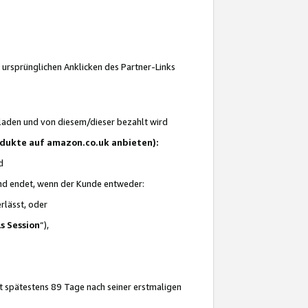
 ursprünglichen Anklicken des Partner-Links
laden und von diesem/dieser bezahlt wird
rodukte auf amazon.co.uk anbieten):
d
 und endet, wenn der Kunde entweder:
erlässt, oder
ls Session
“),
t spätestens 89 Tage nach seiner erstmaligen