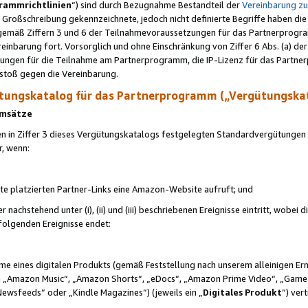
rammrichtlinien
“) sind durch Bezugnahme Bestandteil der
Vereinbarung z
Großschreibung gekennzeichnete, jedoch nicht definierte Begriffe haben die
 gemäß Ziffern 3 und 6 der Teilnahmevoraussetzungen für das Partnerprogram
nbarung fort. Vorsorglich und ohne Einschränkung von Ziffer 6 Abs. (a) der
ungen für die Teilnahme am Partnerprogramm, die IP-Lizenz für das Partner
rstoß gegen die Vereinbarung.
ungskatalog für das Partnerprogramm („Vergütungska
 Umsätze
n in Ziffer 3 dieses Vergütungskatalogs festgelegten Standardvergütungen v
r, wenn:
ite platzierten Partner-Links eine Amazon-Website aufruft; und
r nachstehend unter (i), (ii) und (iii) beschriebenen Ereignisse eintritt, wobe
 folgenden Ereignisse endet:
hme eines digitalen Produkts (gemäß Feststellung nach unserem alleinigen 
 „Amazon Music“, „Amazon Shorts“, „eDocs“, „Amazon Prime Video“, „Game
Newsfeeds“ oder „Kindle Magazines“) (jeweils ein „
Digitales Produkt
“) ver