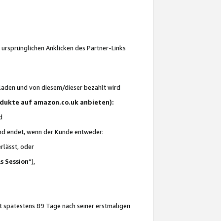
 ursprünglichen Anklicken des Partner-Links
laden und von diesem/dieser bezahlt wird
rodukte auf amazon.co.uk anbieten):
d
 und endet, wenn der Kunde entweder:
erlässt, oder
ls Session
“),
t spätestens 89 Tage nach seiner erstmaligen