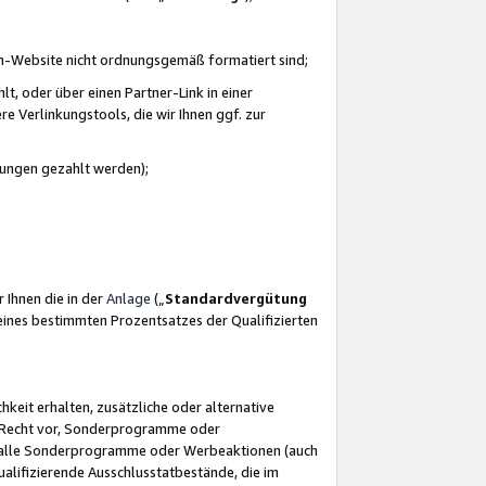
azon-Website nicht ordnungsgemäß formatiert sind;
, oder über einen Partner-Link in einer
e Verlinkungstools, die wir Ihnen ggf. zur
ütungen gezahlt werden);
 Ihnen die in der
Anlage
(„
Standardvergütung
ines bestimmten Prozentsatzes der Qualifizierten
eit erhalten, zusätzliche oder alternative
as Recht vor, Sonderprogramme oder
für alle Sonderprogramme oder Werbeaktionen (auch
lifizierende Ausschlusstatbestände, die im