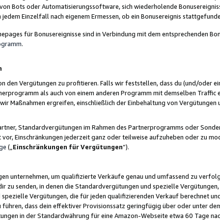
 von Bots oder Automatisierungssoftware, sich wiederholende Bonusereignisse
n jedem Einzelfall nach eigenem Ermessen, ob ein Bonusereignis stattgefund
epages für Bonusereignisse sind in Verbindung mit dem entsprechenden Bonu
rogramm
.
n
den Vergütungen zu profitieren. Falls wir feststellen, dass du (und/oder ein
erprogramm als auch von einem anderen Programm mit demselben Traffic ei
n wir Maßnahmen ergreifen, einschließlich der Einbehaltung von Vergütunge
r Partner, Standardvergütungen im Rahmen des Partnerprogramms oder Sonde
ht vor, Einschränkungen jederzeit ganz oder teilweise aufzuheben oder zu mod
ge
(„
Einschränkungen für Vergütungen
“).
ngen unternehmen, um qualifizierte Verkäufe genau und umfassend zu verfol
dir zu senden, in denen die Standardvergütungen und spezielle Vergütungen, 
pezielle Vergütungen, die für jeden qualifizierenden Verkauf berechnet un
 führen, dass dein effektiver Provisionssatz geringfügig über oder unter dem
ungen in der Standardwährung für eine Amazon-Webseite etwa 60 Tage nach