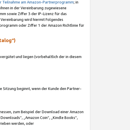
ur Teilnahme am Amazon-Partnerprogramm
; in
 ihnen in der Vereinbarung zugewiesene
m sowie Ziffer 3 der IP-Lizenz für das
 Vereinbarung wird hiermit Folgendes
programm oder Ziffer 1 der Amazon Richtlinie für
talog“)
ergütet und liegen (vorbehaltlich der in diesem
i die Sitzung beginnt, wenn der Kunde den Partner-
Ermessen, zum Beispiel der Download einer Amazon
 Downloads“, „Amazon Coin“, „Kindle Books“,
trieben werden, oder