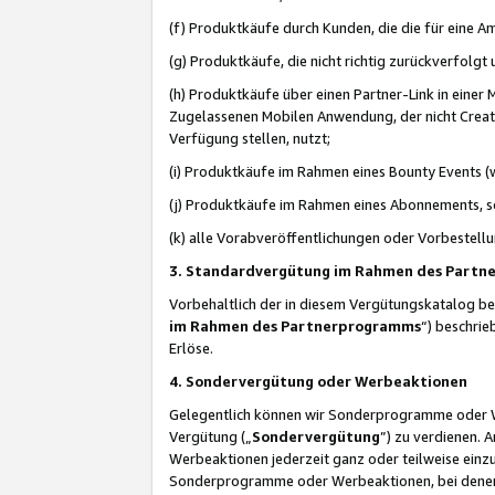
(f) Produktkäufe durch Kunden, die die für eine
(g) Produktkäufe, die nicht richtig zurückverfolg
(h) Produktkäufe über einen Partner-Link in einer
Zugelassenen Mobilen Anwendung, der nicht Creator
Verfügung stellen, nutzt;
(i) Produktkäufe im Rahmen eines Bounty Events (w
(j) Produktkäufe im Rahmen eines Abonnements, so
(k) alle Vorabveröffentlichungen oder Vorbestellu
3. Standardvergütung im Rahmen des Part
Vorbehaltlich der in diesem Vergütungskatalog b
im Rahmen des Partnerprogramms
“) beschri
Erlöse.
4. Sondervergütung oder Werbeaktionen
Gelegentlich können wir Sonderprogramme oder Wer
Vergütung („
Sondervergütung
”) zu verdienen. 
Werbeaktionen jederzeit ganz oder teilweise einz
Sonderprogramme oder Werbeaktionen, bei denen e