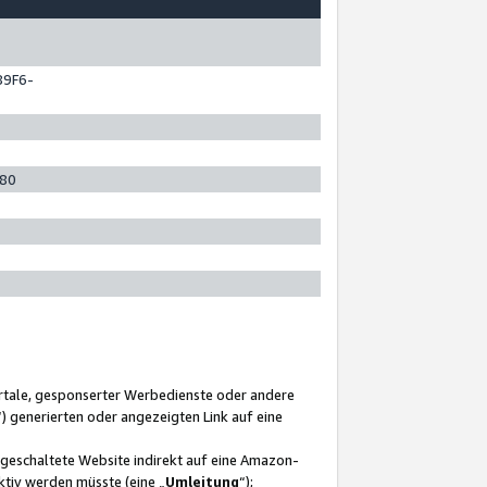
89F6-
280
ortale, gesponserter Werbedienste oder andere
“) generierten oder angezeigten Link auf eine
ngeschaltete Website indirekt auf eine Amazon-
ktiv werden müsste (eine „
Umleitung
“);