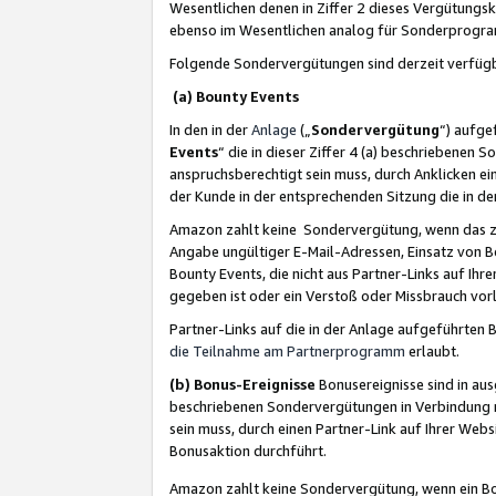
Wesentlichen denen in Ziffer 2 dieses Vergütung
ebenso im Wesentlichen analog für Sonderprogr
Folgende Sondervergütungen sind derzeit verfüg
(a) Bounty Events
In den in der
Anlage
(„
Sondervergütung
“) aufge
Events
“ die in dieser Ziffer 4 (a) beschriebenen 
anspruchsberechtigt sein muss, durch Anklicken ei
der Kunde in der entsprechenden Sitzung die in d
Amazon zahlt keine Sondervergütung, wenn das z
Angabe ungültiger E-Mail-Adressen, Einsatz von B
Bounty Events, die nicht aus Partner-Links auf Ihre
gegeben ist oder ein Verstoß oder Missbrauch vorl
Partner-Links auf die in der Anlage aufgeführte
die Teilnahme am Partnerprogramm
erlaubt.
(b) Bonus-Ereignisse
Bonusereignisse sind in au
beschriebenen Sondervergütungen in Verbindung m
sein muss, durch einen Partner-Link auf Ihrer We
Bonusaktion durchführt.
Amazon zahlt keine Sondervergütung, wenn ein Bon