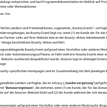
skatalogs entsprechen, und laut Programmdokumentation im Hinblick auf Pr
amme oder Werbeaktionen.
bar:
hier
.
führten Ländern sind Prämienaktionen, sogenannte „Bounty Events“, verfügb
Sondervergütungen; ein Bounty Event liegt vor, wenn (1) ein Kunde der für da
nes Partner-Links auf Ihrer Website eine an der Bounty-Aktion teilnehmende 
er Anlage beschriebene Bounty-Aktion ausführt.
ugrundeliegende Bounty Event aufgrund eines Verstoßes oder anderen Miss
ots oder Automatisierungssoftware, im Falle mehrerer Bounty Events einer e
r Website resultieren) disqualifiziert wurde. Amazon legt im alleinigen Ermess
iegt.
n Bounty-spezifischen Homepages sind im Zusammenhang mit dem jeweiligen
sgewählten Ländern verfügbar, die im
Anhang
(„
Sondervergütung
“)aufgefüh
it "
Bonusereignissen
", die eintreten, wenn (1) ein Kunde, der für das Bon
bsite auf die Amazon-Website klickt und (2) der Kunde während der sich dar
usereignis aufgrund eines Verstoßes oder eines anderen Missbrauchs disqua