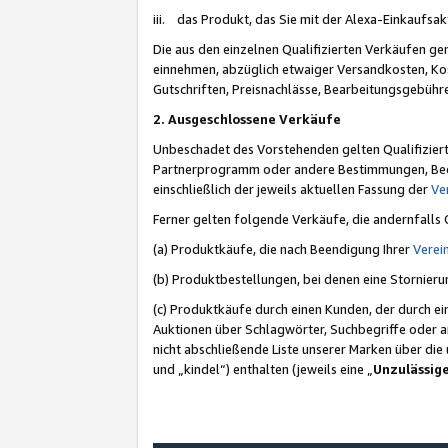
iii. das Produkt, das Sie mit der Alexa-Einkaufsa
Die aus den einzelnen Qualifizierten Verkäufen gen
einnehmen, abzüglich etwaiger Versandkosten, Ko
Gutschriften, Preisnachlässe, Bearbeitungsgebühr
2. Ausgeschlossene Verkäufe
Unbeschadet des Vorstehenden gelten Qualifiziert
Partnerprogramm oder andere Bestimmungen, Beding
einschließlich der jeweils aktuellen Fassung der
Ve
Ferner gelten folgende Verkäufe, die andernfalls
(a) Produktkäufe, die nach Beendigung Ihrer
Verei
(b) Produktbestellungen, bei denen eine Stornier
(c) Produktkäufe durch einen Kunden, der durch e
Auktionen über Schlagwörter, Suchbegriffe oder a
nicht abschließende Liste unserer Marken über di
und „kindel“) enthalten (jeweils eine „
Unzulässig