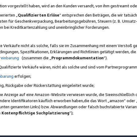
ktion vorgestellt haben, wird an den Kunden versandt, von ihm gestreamt od
erierten „
Qualifizierten Erlöse
“ entsprechen den Beträgen, die wir tatsäch
sten für Geschenkverpackung, Bearbeitungsgebühren, Steuern (z. B. Umsatz-
en bei Kreditkartenzahlung und uneinbringlicher Forderungen.
e Verkäufe nicht als solche, falls sie im Zusammenhang mit einem Verstoß 
ungen, Spezifikationen, Erklärungen und Richtlinien getätigt werden, die 
reinbarung
(zusammen die „
Programmdokumentation
“).
 Qualifizierte Verkäufe wären, nicht als solche und sind vom Partnerprogra
nbarung
erfolgen;
ung, Rückgabe oder Rückerstattung eingeleitet wurde;
ine Anzeige auf eine Amazon-Website verwiesen wurde, die Sieeinschließlich
ndere Identifikatoren käuflich erworben haben,die das Wort „amazon“ oder 
e unten genannten Links) bzw. Abwandlungen oder falsch buchstabierte Varia
e Kostenpflichtige Suchplatzierung
”);