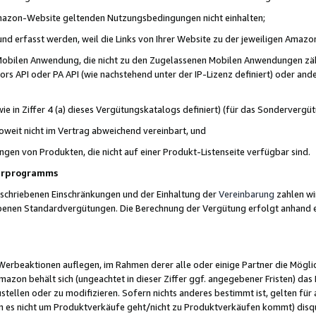
 Amazon-Website geltenden Nutzungsbedingungen nicht einhalten;
t und erfasst werden, weil die Links von Ihrer Website zu der jeweiligen Am
 Mobilen Anwendung, die nicht zu den Zugelassenen Mobilen Anwendungen zählt
s API oder PA API (wie nachstehend unter der IP-Lizenz definiert) oder ander
ie in Ziffer 4 (a) dieses Vergütungskatalogs definiert) (für das Sonderverg
weit nicht im Vertrag abweichend vereinbart, und
ngen von Produkten, die nicht auf einer Produkt-Listenseite verfügbar sind.
nerprogramms
eschriebenen Einschränkungen und der Einhaltung der
Vereinbarung
zahlen wir
ebenen Standardvergütungen. Die Berechnung der Vergütung erfolgt anhand e
beaktionen auflegen, im Rahmen derer alle oder einige Partner die Möglichk
Amazon behält sich (ungeachtet in dieser Ziffer ggf. angegebener Fristen) d
ustellen oder zu modifizieren. Sofern nichts anderes bestimmt ist, gelten 
s nicht um Produktverkäufe geht/nicht zu Produktverkäufen kommt) disqua