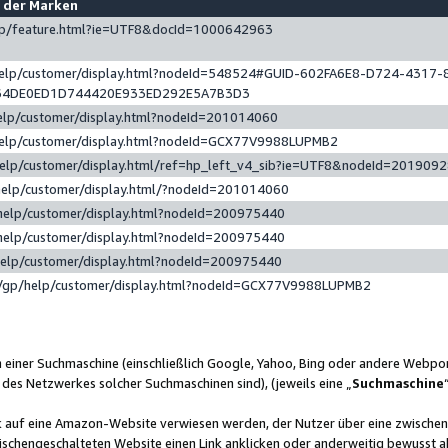
e der Marken
gp/feature.html?ie=UTF8&docId=1000642963
help/customer/display.html?nodeId=548524#GUID-602FA6E8-D724-4317-
64DE0ED1D744420E933ED292E5A7B3D3
elp/customer/display.html?nodeId=201014060
help/customer/display.html?nodeId=GCX77V9988LUPMB2
help/customer/display.html/ref=hp_left_v4_sib?ie=UTF8&nodeId=201909
help/customer/display.html/?nodeId=201014060
help/customer/display.html?nodeId=200975440
help/customer/display.html?nodeId=200975440
help/customer/display.html?nodeId=200975440
/gp/help/customer/display.html?nodeId=GCX77V9988LUPMB2
n einer Suchmaschine (einschließlich Google, Yahoo, Bing oder andere Webp
 des Netzwerkes solcher Suchmaschinen sind), (jeweils eine „
Suchmaschine
nk auf eine Amazon-Website verwiesen werden, der Nutzer über eine zwische
ischengeschalteten Website einen Link anklicken oder anderweitig bewusst a