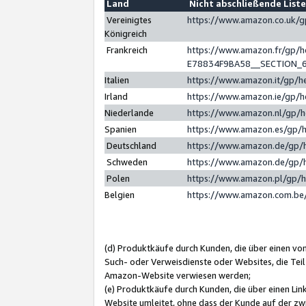
Land
Nicht abschließende List
Vereinigtes
https://www.amazon.co.uk/
Königreich
Frankreich
https://www.amazon.fr/gp/
E78834F9BA58__SECTION_
Italien
https://www.amazon.it/gp/h
Irland
https://www.amazon.ie/gp/
Niederlande
https://www.amazon.nl/gp/
Spanien
https://www.amazon.es/gp/
Deutschland
https://www.amazon.de/gp/
Schweden
https://www.amazon.de/gp/
Polen
https://www.amazon.pl/gp/
Belgien
https://www.amazon.com.be
(d) Produktkäufe durch Kunden, die über einen vo
Such- oder Verweisdienste oder Websites, die Teil
Amazon-Website verwiesen werden;
(e) Produktkäufe durch Kunden, die über einen Li
Website umleitet, ohne dass der Kunde auf der zw