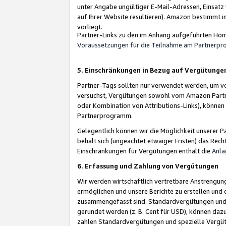
unter Angabe ungültiger E-Mail-Adressen, Einsatz
auf Ihrer Website resultieren). Amazon bestimmt i
vorliegt.
Partner-Links zu den im Anhang aufgeführten Hom
Voraussetzungen für die Teilnahme am Partnerp
5. Einschränkungen in Bezug auf Vergütunge
Partner-Tags sollten nur verwendet werden, um von 
versuchst, Vergütungen sowohl vom Amazon Partn
oder Kombination von Attributions-Links), könne
Partnerprogramm.
Gelegentlich können wir die Möglichkeit unsere
behält sich (ungeachtet etwaiger Fristen) das Rec
Einschränkungen für Vergütungen enthält die
Anla
6. Erfassung und Zahlung von Vergütungen
Wir werden wirtschaftlich vertretbare Anstrengu
ermöglichen und unsere Berichte zu erstellen und 
zusammengefasst sind. Standardvergütungen und s
gerundet werden (z. B. Cent für USD), können dazu
zahlen Standardvergütungen und spezielle Vergüt