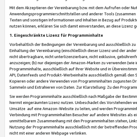
Mit dem Akzeptieren der Vereinbarung bzw. mit dem Aufrufen oder Nutz
Anwendungsprogrammierschnittstellen und anderer Tools (zusammen die
Texten und sonstigen Informationen und Inhalten in Bezug auf Produkte
nutzen können, erklären Sie sich damit einverstanden, an diese Lizenz 
1. Eingeschränkte Lizenz für Programminhalte
Vorbehaltlich der Bedingungen der Vereinbarung und ausschließlich z
Einhaltung der Vereinbarung (einschließlich dieser Lizenz und der ande
nicht übertragbare, nicht unterlizenzierbare, nicht exklusive, gebühren
anzuzeigen; (b) nur diejenigen der Amazon-Marken zu verwenden (wie in 
Programminhalte, ausschließlich auf Ihrer Website und in Übereinstimmu
API, Datenfeeds und Produkt-Werbeinhalte ausschließlich gemäß den Spe
Kopieren oder andere Verwenden von Programminhalten zugunsten Dri
Sammeln und Extrahieren von Daten. Zur Klarstellung: Zu den Program
Sie werden Programminhalte ausschließlich nach Maßgabe der Besti
hiermit eingeräumten Lizenz nutzen. Unbeschadet des Vorstehenden we
Umsätze auf eine Amazon-Website zu leiten, und werden Programminhal
Verbindung mit Programminhalten Besucher auf andere Websites als ein
unmittelbarem Zusammenhang mit den Programminhalten stehen, Links z
Nutzung der Programminhalte ausschließlich mit der betreffenden Pr
nicht mit einer anderen Webpage verlinken.