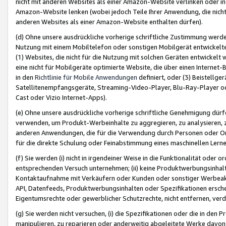
nicht mit anderen Websites als einer Amazon-Website verlinken oder i
Amazon-Website lenken (wobei jedoch Teile Ihrer Anwendung, die nich
anderen Websites als einer Amazon-Website enthalten dürfen).
(d) Ohne unsere ausdrückliche vorherige schriftliche Zustimmung werd
Nutzung mit einem Mobiltelefon oder sonstigen Mobilgerät entwickelt
(1) Websites, die nicht für die Nutzung mit solchen Geräten entwickelt
eine nicht für Mobilgeräte optimierte Website, die über einen Interne
in den
Richtlinie für Mobile Anwendungen
definiert, oder (3) Beistellge
Satellitenempfangsgeräte, Streaming-Video-Player, Blu-Ray-Player ode
Cast oder Vizio Internet-Apps).
(e) Ohne unsere ausdrückliche vorherige schriftliche Genehmigung dürfe
verwenden, um Produkt-Werbeinhalte zu aggregieren, zu analysieren, 
anderen Anwendungen, die für die Verwendung durch Personen oder Or
für die direkte Schulung oder Feinabstimmung eines maschinellen Lern
(f) Sie werden (i) nicht in irgendeiner Weise in die Funktionalität ode
entsprechenden Versuch unternehmen; (ii) keine Produktwerbungsinha
Kontaktaufnahme mit Verkäufern oder Kunden oder sonstiger Werbeaktiv
API, Datenfeeds, Produktwerbungsinhalten oder Spezifikationen erschei
Eigentumsrechte oder gewerblicher Schutzrechte, nicht entfernen, verd
(g) Sie werden nicht versuchen, (i) die Spezifikationen oder die in de
manipulieren, zu reparieren oder anderweitig abgeleitete Werke davon z