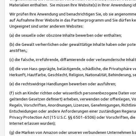
Materialien enthalten. Sie müssen Ihre Website(s) in Ihrer Anwendung ide
Wir prüfen Ihre Anwendung und benachrichtigen Sie, ob sie angenommen
auf Aufnahme Ihrer Website in das Partnerprogramm und Sie dürfen kei
Ungeeignet sind unter anderem Websites:
(a) die sexuelle oder obszöne Inhalte bewerben oder enthalten;
(b) die Gewalt verherrlichen oder gewalttätige Inhalte haben oder pot
anstiften,;
(c) die falsche, irreführende, diffamierende oder verleumderische Inha
(d) die von Hass geprägte, belästigende, schädliche, die Privatsphäre v
Herkunft, Hautfarbe, Geschlecht, Religion, Nationalität, Behinderung, 
(e) die rechtswidrige Handlungen bewerben oder ausführen;
(f) sich an Kinder richten oder wissentlich personenbezogene Daten vo
geltenden Gesetzen definiert) erheben, verwenden oder offenlegen, Vo
Regeln, Vorschriften, Anordnungen, Lizenzen, Genehmigungen, Richtlini
Entscheidungen oder andere Anforderungen einer zuständigen Regierung
Privacy Protection Act (15 U.S.C. §§ 6501-6506) oder Vorschriften, di
Internet erlassen wurden);
(g) die Marken von Amazon oder unseren verbundenen Unternehmen b