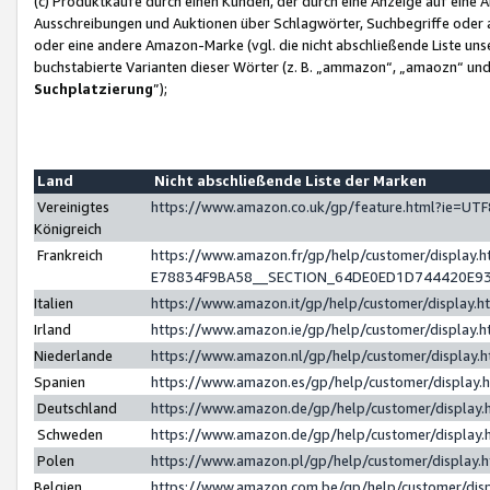
(c) Produktkäufe durch einen Kunden, der durch eine Anzeige auf eine 
Ausschreibungen und Auktionen über Schlagwörter, Suchbegriffe oder 
oder eine andere Amazon-Marke (vgl. die nicht abschließende Liste un
buchstabierte Varianten dieser Wörter (z. B. „ammazon“, „amaozn“ und „
Suchplatzierung
”);
Land
Nicht abschließende Liste der Marken
Vereinigtes
https://www.amazon.co.uk/gp/feature.html?ie=U
Königreich
Frankreich
https://www.amazon.fr/gp/help/customer/displa
E78834F9BA58__SECTION_64DE0ED1D744420E9
Italien
https://www.amazon.it/gp/help/customer/display
Irland
https://www.amazon.ie/gp/help/customer/displa
Niederlande
https://www.amazon.nl/gp/help/customer/display
Spanien
https://www.amazon.es/gp/help/customer/display
Deutschland
https://www.amazon.de/gp/help/customer/displa
Schweden
https://www.amazon.de/gp/help/customer/displa
Polen
https://www.amazon.pl/gp/help/customer/display
Belgien
https://www.amazon.com.be/gp/help/customer/d