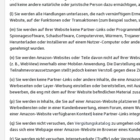
und keine andere natürliche oder juristische Person dazu ermächtigen, a
(l) Sie werden alle Handlungen unterlassen, die nach vernünftigem Erme
Website, auf der Funktionen oder Transaktionen (zum Beispiel suchen, s
(m) Sie werden auf Ihrer Website keine Partner-Links oder Programmin
Spionagesoftware, Schadsoftware, Computerviren, Würmern, Trojaner
Herunterladen oder Installieren auf einem Nutzer-Computer oder ande
genehmigt wurden.
(n) Sie werden Amazon-Websites oder Teile davon nicht auf Ihrer Websi
(z. B., WebView) innerhalb einer Mobilen Anwendung. Die Darstellung ein
Teilnahmevoraussetzungen stellt jedoch keinen Verstoß gegen diese Zif
(o) Sie werden keine Partner-Links oder andere Inhalte, die eine Am
Werbeseiten oder Layer-Werbung einstellen oder bereitstellen, mit Au
bewerben, die eng mit dem auf Ihrer Website befindlichen Material z
(p) Sie werden in Inhalte, die Sie auf einer Amazon-Website platzier
Werbediensten oder in einer Kundenbewertung, einem Forum, einem Wun
einer Amazon-Website verfügbaren Kontext) keine Partner-Links integr
(q) Sie werden nicht versuchen, den
Vergütungskatalog
zu umgehen oder
dass sich eine Webpage einer Amazon-Website im Browser eines Kunden 
(r) Sie werden nicht versuchen, Internetverkehr (Traffic) oder Vergü