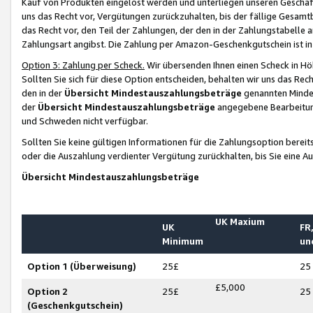
Kauf von Produkten eingelöst werden und unterliegen unseren Geschäf
uns das Recht vor, Vergütungen zurückzuhalten, bis der fällige Gesamt
das Recht vor, den Teil der Zahlungen, der den in der Zahlungstabelle 
Zahlungsart angibst. Die Zahlung per Amazon-Geschenkgutschein ist in
Option 3: Zahlung per Scheck.
Wir übersenden Ihnen einen Scheck in Höh
Sollten Sie sich für diese Option entscheiden, behalten wir uns das Rec
den in der
Übersicht Mindestauszahlungsbeträge
genannten Mindest
der
Übersicht Mindestauszahlungsbeträge
angegebene Bearbeitung
und Schweden nicht verfügbar.
Sollten Sie keine gültigen Informationen für die Zahlungsoption bereit
oder die Auszahlung verdienter Vergütung zurückhalten, bis Sie eine A
Übersicht Mindestauszahlungsbeträge
UK Maxium
UK
FR,
Minimum
un
Option 1 (Überweisung)
25£
25
£5,000
Option 2
25£
25
(Geschenkgutschein)