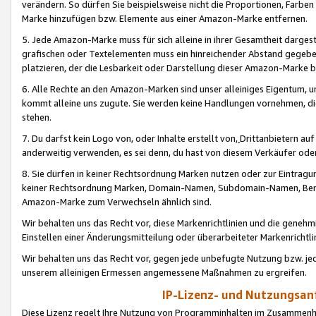
verändern. So dürfen Sie beispielsweise nicht die Proportionen, Farb
Marke hinzufügen bzw. Elemente aus einer Amazon-Marke entfernen.
5. Jede Amazon-Marke muss für sich alleine in ihrer Gesamtheit darge
grafischen oder Textelementen muss ein hinreichender Abstand gegebe
platzieren, der die Lesbarkeit oder Darstellung dieser Amazon-Marke b
6. Alle Rechte an den Amazon-Marken sind unser alleiniges Eigentum, 
kommt alleine uns zugute. Sie werden keine Handlungen vornehmen, 
stehen.
7. Du darfst kein Logo von, oder Inhalte erstellt von,
Drittanbietern au
anderweitig verwenden, es sei denn, du hast von diesem Verkäufer oder
8. Sie dürfen in keiner Rechtsordnung Marken nutzen oder zur Eintragu
keiner Rechtsordnung Marken, Domain-Namen, Subdomain-Namen, Benu
Amazon-Marke zum Verwechseln ähnlich sind.
Wir behalten uns das Recht vor, diese Markenrichtlinien und die gene
Einstellen einer Änderungsmitteilung oder überarbeiteter Markenricht
Wir behalten uns das Recht vor, gegen jede unbefugte Nutzung bzw. jede 
unserem alleinigen Ermessen angemessene Maßnahmen zu ergreifen.
IP-Lizenz- und Nutzungsan
Diese Lizenz regelt Ihre Nutzung von Programminhalten im Zusammen