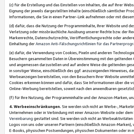
(c) für die Erstellung und das Einstellen von Inhalten, die auf Ihrer We
Eignung der jeweils dargestellten Inhalte (einschließlich sämtlicher 
Informationen, die Sie in einen Partner-Link aufnehmen oder mit diese
(d) dafür, dass die Nutzung der Programminhalte, Ihrer Website und des 
Verletzung oder missbräuchliche Ausübung unserer Rechte bzw. der Recht
Markenrechte, Datenschutzrechte, Veröffentlichungsrechte oder anderer
Einhaltung der
Amazon Anti-Fälschungsrichtlinien für das Partnerpro
(e) dafür, die Verwendung von Cookies, Pixeln und anderen Technologien
Besuchern gesammelten Daten in Übereinstimmung mit den geltenden Ge
und angemessen darzustellen und auf andere Weise die geltenden geset
in sonstiger Weise, einschließlich des ggf. anzuzeigenden Hinweises, d
Werbeanzeigen bereitstellen, von den Besuchern Ihrer Website unmitte
Cookies erkennen können und dafür, dass Sie Informationen über die v
Online-Werbung bereitstellen, soweit nach den anwendbaren gesetzlic
(f) für Ihre Nutzung, der Programminhalte und der Amazon-Marken, u
4. Werbeeinschränkungen.
Sie werden sich nicht an Werbe-, Market
Unternehmen oder in Verbindung mit einer Amazon-Website oder dem Pa
Vereinbarung
gestattet sind. Sie werden sich nicht an Werbeaktivitäten
Logos von uns oder unseren Partnern (einschließlich Amazon-Marken), 
E-Books, physischen Postsendungen, physischen Dokumenten oder in 