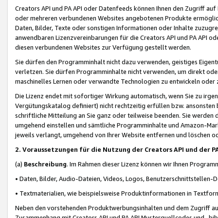
Creators API und PA API oder Datenfeeds können Ihnen den Zugriff auf D
oder mehreren verbundenen Websites angebotenen Produkte ermögliche
Daten, Bilder, Texte oder sonstigen Informationen oder Inhalte zuzugre
anwendbaren Lizenzvereinbarungen für die Creators API und PA API od
diesen verbundenen Websites zur Verfügung gestellt werden.
Sie dürfen den Programminhalt nicht dazu verwenden, geistiges Eigent
verletzen. Sie dürfen Programminhalte nicht verwenden, um direkt ode
maschinelles Lernen oder verwandte Technologien zu entwickeln oder zu
Die Lizenz endet mit sofortiger Wirkung automatisch, wenn Sie zu irg
Vergütungskatalog definiert) nicht rechtzeitig erfüllen bzw. ansonsten
schriftliche Mitteilung an Sie ganz oder teilweise beenden. Sie werden
umgehend einstellen und sämtliche Programminhalte und Amazon-Marke
jeweils verlangt, umgehend von Ihrer Website entfernen und löschen od
2. Voraussetzungen für die Nutzung der Creators API und der P
(a)
Beschreibung
. Im Rahmen dieser Lizenz können wir Ihnen Programmi
• Daten, Bilder, Audio-Dateien, Videos, Logos, Benutzerschnittstellen-
• Textmaterialien, wie beispielsweise Produktinformationen in Textfor
Neben den vorstehenden Produktwerbungsinhalten und dem Zugriff auf 
Zusammenhang mit Creators API und PA API Musterquellcodes und -bibli