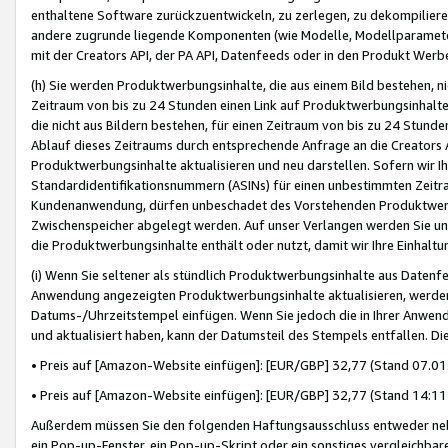
enthaltene Software zurückzuentwickeln, zu zerlegen, zu dekompilier
andere zugrunde liegende Komponenten (wie Modelle, Modellparameter
mit der Creators API, der PA API, Datenfeeds oder in den Produkt Werb
(h) Sie werden Produktwerbungsinhalte, die aus einem Bild bestehen, ni
Zeitraum von bis zu 24 Stunden einen Link auf Produktwerbungsinhalte
die nicht aus Bildern bestehen, für einen Zeitraum von bis zu 24 Stund
Ablauf dieses Zeitraums durch entsprechende Anfrage an die Creators 
Produktwerbungsinhalte aktualisieren und neu darstellen. Sofern wir Ih
Standardidentifikationsnummern (ASINs) für einen unbestimmten Zeitra
Kundenanwendung, dürfen unbeschadet des Vorstehenden Produktwerbu
Zwischenspeicher abgelegt werden. Auf unser Verlangen werden Sie un
die Produktwerbungsinhalte enthält oder nutzt, damit wir Ihre Einhalt
(i) Wenn Sie seltener als stündlich Produktwerbungsinhalte aus Datenfe
Anwendung angezeigten Produktwerbungsinhalte aktualisieren, werden 
Datums-/Uhrzeitstempel einfügen. Wenn Sie jedoch die in Ihrer Anwe
und aktualisiert haben, kann der Datumsteil des Stempels entfallen. Dies
• Preis auf [Amazon-Website einfügen]: [EUR/GBP] 32,77 (Stand 07.01.
• Preis auf [Amazon-Website einfügen]: [EUR/GBP] 32,77 (Stand 14:11 
Außerdem müssen Sie den folgenden Haftungsausschluss entweder neb
ein Pop-up-Fenster, ein Pop-up-Skript oder ein sonstiges vergleichba