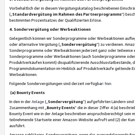
Vorbehaltlich der in diesem Vergütungskatalog beschriebenen Einschr
(„
Standardvergütung im Rahmen des Partnerprogramms
“) besc
bestimmten Prozentsatzes der Qualifizierten Erlöse.
4. Sondervergütung oder Werbeaktionen
Gelegentlich können wir Sonderprogramme oder Werbeaktionen auflegen,
oder alternative Vergütung („
Sondervergütung
”) zu verdienen. Amazo
Sonderprogramme oder Werbeaktionen jederzeit ganz oder teilweise einz
Sonderprogramme oder Werbeaktionen (auch Sonderprogramme oder We
Produktverkäufen kommt) disqualifizierende Ausschlusstatbestände, di
Programmdokumentation im Hinblick auf Produktverkäufe geltende E
Werbeaktionen.
Folgende Sondervergütungen sind derzeit verfügbar:
hier
.
(a) Bounty Events
In den in der
Anlage
(„
Sondervergütung
“) aufgeführten Ländern sind
Zusammenhang mit „
Bounty Events
“ die in dieser Ziffer 4 (a) besch
Bounty Event wie in der Anlage beschrieben anspruchsberechtigt sein mu
teilnehmende Startseite einer Amazon-Website aufruft und (2) der Kun
ausführt.
Amazon zahlt keine Sondervergütung, wenn das zugrundeliegende Boun