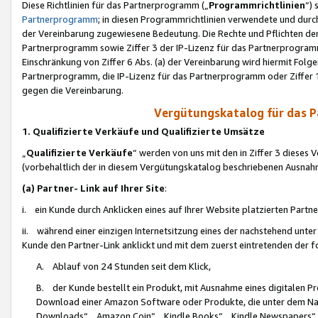
Diese Richtlinien für das Partnerprogramm („
Programmrichtlinien
“)
Partnerprogramm
; in diesen Programmrichtlinien verwendete und durch
der Vereinbarung zugewiesene Bedeutung. Die Rechte und Pflichten de
Partnerprogramm sowie Ziffer 3 der IP-Lizenz für das Partnerprogram
Einschränkung von Ziffer 6 Abs. (a) der Vereinbarung wird hiermit Fol
Partnerprogramm, die IP-Lizenz für das Partnerprogramm oder Ziffer 1
gegen die Vereinbarung.
Vergütungskatalog für das 
1. Qualifizierte Verkäufe und Qualifizierte Umsätze
„
Qualifizierte Verkäufe
“ werden von uns mit den in Ziffer 3 diese
(vorbehaltlich der in diesem Vergütungskatalog beschriebenen Ausnah
(a) Partner- Link auf Ihrer Site
:
i. ein Kunde durch Anklicken eines auf Ihrer Website platzierten Part
ii. während einer einzigen Internetsitzung eines der nachstehend unter (i)
Kunde den Partner-Link anklickt und mit dem zuerst eintretenden der f
A. Ablauf von 24 Stunden seit dem Klick,
B. der Kunde bestellt ein Produkt, mit Ausnahme eines digitalen P
Download einer Amazon Software oder Produkte, die unter dem N
Downloads“, „Amazon Coin“, „Kindle Books“, „Kindle Newspapers“, „