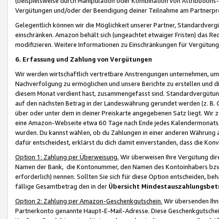
(beispielsweise durch Manipulation oder Kombination von Attributions-
Vergütungen und/oder der Beendigung deiner Teilnahme am Partnerp
Gelegentlich können wir die Möglichkeit unserer Partner, Standardv
einschränken. Amazon behält sich (ungeachtet etwaiger Fristen) das Re
modifizieren. Weitere Informationen zu Einschränkungen für Vergütung
6. Erfassung und Zahlung von Vergütungen
Wir werden wirtschaftlich vertretbare Anstrengungen unternehmen, um 
Nachverfolgung zu ermöglichen und unsere Berichte zu erstellen und di
diesem Monat verdient hast, zusammengefasst sind. Standardvergütung
auf den nächsten Betrag in der Landeswährung gerundet werden (z. B. C
über oder unter dem in deiner Preiskarte angegebenen Satz liegt. Wir
eine Amazon-Webseite etwa 60 Tage nach Ende jedes Kalendermonats, i
wurden. Du kannst wählen, ob du Zahlungen in einer anderen Währung
dafür entscheidest, erklärst du dich damit einverstanden, dass die K
Option 1: Zahlung per Überweisung.
Wir überweisen Ihre Vergütung dir
Namen der Bank, die Kontonummer, den Namen des Kontoinhabers bzw. a
erforderlich) nennen. Sollten Sie sich für diese Option entscheiden, be
fällige Gesamtbetrag den in der
Übersicht Mindestauszahlungsbet
Option 2: Zahlung per Amazon-Geschenkgutschein.
Wir übersenden Ihne
Partnerkonto genannte Haupt-E-Mail-Adresse. Diese Geschenkgutschei