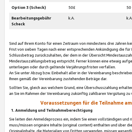
Option 3 (Scheck)
50£
50
Bearbeitungsgebühr
k.A.
k.A
Scheck
Sind auf Ihrem Konto für einen Zeitraum von mindestens drei Jahren kein
Frist von sieben Tagen nach einer entsprechenden Ankündigung die für
Schlussbetrag zurückzuhalten, der dem in der Übersicht Mindestausz
Mindestauszahlungsbetrag entspricht. Ferner können eine etwaig aufg
unterliegen oder durch geltende Verjährungsfristen verfallen.
An Sie unter Abzug bzw. Einbehalt aller in der Vereinbarung beschrieb
Ihnen gemäß der Vereinbarung zustehenden Beträge dar.
Sollten Sie, gleich aus welchem Grund, eine Überschusszahlung erhalte
an Sie im Rahmen der Vereinbarung zukünftig zahlbaren Vergütung zu 
Voraussetzungen für die Teilnahme a
1. Anmeldung und Teilnahmeberechtigung
Sie leiten den Anmeldeprozess ein, indem Sie einen vollständigen und 
muss/müssen originäre Inhalte (original content) enthalten und über d
Originalinhalte, die Materialien von Dritten verwenden, müssen wese