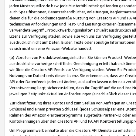
jeden Musterquellcode bzw. jede Musterbibliothek geltenden gesonder
auch Spezifikationen, Benutzerhandbücher, Anleitungen, Begleitmaterial
denen die für die ordnungsgemäße Nutzung von Creators API und PA A
technischen Anforderungen und Test- und Leistungskriterien (zusammen
verwendete Begriff „Produktwerbungsinhalte“ schließt ausdrücklich al
Lizenz zur Verfügung stellen, sowie alle von uns zur Verfügung gestel
ausdrücklich nicht auf Daten, Bilder, Texte oder sonstige Informatione
es sich nicht um eine Amazon-Website handelt.
(b) Abrufen von Produktwerbungsinhalten. Sie können Produkt-Werbein
ausdrückliche vorherige schriftliche Genehmigung erteilt haben, könn
wir über die Creators API Feeds zur Verfügung stellen. Wenn Sie Produk
Nutzung von Datenfeeds dieser Lizenz. Sie erkennen an, dass wir Creat
API oder Datenfeeds jederzeit ändern, auslaufen lassen oder neu veröffe
Verantwortung liegt, sicherzustellen, dass Ihr Zugriff auf die und Ihr
jeweiligen Zeitpunkt aktuellen Anforderungen (einschließlich dieser Liz
Zur Identifizierung Ihres Kontos und zum Stellen von Anfragen an Crea
Schlüssel und einem privaten Schlüssel (jedes Schlüsselpaar eine „Kon
Rahmen des Amazon-Partnerprogramms zugeteilte Partner-ID oder ein
Kontokennungen über den Creators API und PA API Kontoerstellungspro
Um Programmwerbeinhalte über die Creators API Dienste zu erhalten, m