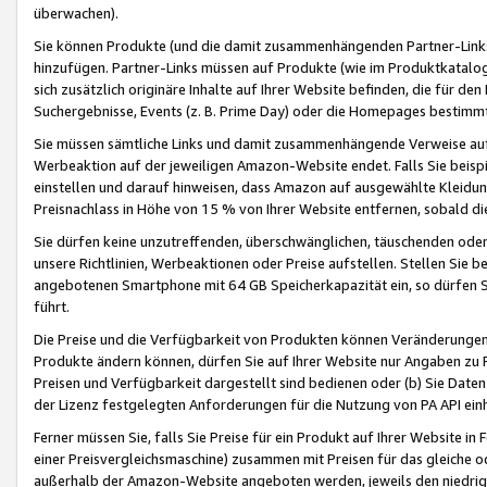
überwachen).
Sie können Produkte (und die damit zusammenhängenden Partner-Links)
hinzufügen. Partner-Links müssen auf Produkte (wie im Produktkatalog de
sich zusätzlich originäre Inhalte auf Ihrer Website befinden, die für 
Suchergebnisse, Events (z. B. Prime Day) oder die Homepages bestimmte
Sie müssen sämtliche Links und damit zusammenhängende Verweise auf z
Werbeaktion auf der jeweiligen Amazon-Website endet. Falls Sie beisp
einstellen und darauf hinweisen, dass Amazon auf ausgewählte Kleidun
Preisnachlass in Höhe von 15 % von Ihrer Website entfernen, sobald di
Sie dürfen keine unzutreffenden, überschwänglichen, täuschenden od
unsere Richtlinien, Werbeaktionen oder Preise aufstellen. Stellen Sie 
angebotenen Smartphone mit 64 GB Speicherkapazität ein, so dürfen S
führt.
Die Preise und die Verfügbarkeit von Produkten können Veränderungen 
Produkte ändern können, dürfen Sie auf Ihrer Website nur Angaben zu P
Preisen und Verfügbarkeit dargestellt sind bedienen oder (b) Sie Daten
der Lizenz festgelegten Anforderungen für die Nutzung von PA API einh
Ferner müssen Sie, falls Sie Preise für ein Produkt auf Ihrer Website in 
einer Preisvergleichsmaschine) zusammen mit Preisen für das gleiche o
außerhalb der Amazon-Website angeboten werden, jeweils den niedrigst