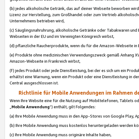
(b) jedes alkoholische Getränk, das auf deiner Webseite beworben wird
Lizenz zur Herstellung, zum Großhandel oder zum Vertrieb alkoholisch
Unternehmens betrieben wird,
(c) Säuglingsnahruhrung, alkoholische Getränke oder Tabakwaren und E
Webseiten in der EU und im Vereinigten Königreich wirbst,
(d) pflanzliche Raucherprodukte, wenn du für die Amazon-Webseite in B
(e) Produkte ohne medizinischen Verwendungszweck gemäß Anhang XVI 
Amazon-Webseite in Frankreich wirbst,
(f) jedes Produkt oder jede Dienstleistung, bei der es sich um ein Prod
erhältst eine Warnung, wenn ein Produkt oder eine Dienstleistung in de
Central ausgeschlossen ist.
Richtlinie für Mobile Anwendungen im Rahmen de
Wenn Ihre Website eine für die Nutzung auf Mobiltelefonen, Tablets 
„
Mobile Anwendung
“) enthält, gilt Folgendes:
(a) Ihre Mobile Anwendung muss in den App-Stores von Google Play, A
(b) Ihre Mobile Anwendung muss kostenlos heruntergeladen werden könn
(c) Ihre Mobile Anwendung muss originäre Inhalte haben,