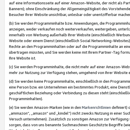
auf eine Informationsseite auf einer Amazon-Website, der nicht als Part
Bannern); ohne Einschränkung der Allgemeingültigkeit des Vorstehende
Besucher Ihrer Website unsichtbar, unlesbar oder unentzifferbar mache
(b) Sie werden Programminhalte bzw. Anwendungen, die Programminhalt
anzeigen, weder verkaufen noch weiterverkaufen, weitergeben, unterli
innerhalb von Werbung außerhalb Ihrer Website (einschließlich Werbun
Website oder einem Dienst (einschließlich Social Networking-Website
Rechte an den Programminhalten oder auf die Programminhalte an eine a
übertragen müssten, und Sie werden keine mit Ihrem Partner-Tag formati
Ihre Website ist.
(c) Sie werden Programminhalte, die nicht mehr auf einer Amazon-Websit
mehr zur Nutzung zur Verfügung stehen, umgehend von Ihrer Website e
(d) Sie werden keine Programminhalte, einschließlich in den Programmin
eine Person bzw. ein Unternehmen ein bestimmtes Produkt, eine Dienstle
geschäftlichen Beziehung oder Verbindung zu diesen steht (einschließli
Programminhalten).
(e) Sie werden Amazon-Marken (wie in den
Markenrichtlinien
definiert) 
„ammazon“, „amaozn“ und „kindel“) nicht zwecks Nutzung in einer Suc
Versuch unternehmen). Zusätzlich zu sonstigen Amazon zur Verfügung 
sorgen, dass von uns benannte Suchmaschinen Geschützte Begriffe (wie 