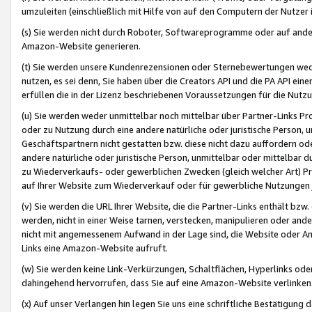
umzuleiten (einschließlich mit Hilfe von auf den Computern der Nutzer i
(s) Sie werden nicht durch Roboter, Softwareprogramme oder auf andere
Amazon-Website generieren.
(t) Sie werden unsere Kundenrezensionen oder Sternebewertungen wed
nutzen, es sei denn, Sie haben über die Creators API und die PA API e
erfüllen die in der Lizenz beschriebenen Voraussetzungen für die Nutzu
(u) Sie werden weder unmittelbar noch mittelbar über Partner-Links P
oder zu Nutzung durch eine andere natürliche oder juristische Person,
Geschäftspartnern nicht gestatten bzw. diese nicht dazu auffordern od
andere natürliche oder juristische Person, unmittelbar oder mittelbar
zu Wiederverkaufs- oder gewerblichen Zwecken (gleich welcher Art) 
auf Ihrer Website zum Wiederverkauf oder für gewerbliche Nutzungen 
(v) Sie werden die URL Ihrer Website, die die Partner-Links enthält b
werden, nicht in einer Weise tarnen, verstecken, manipulieren oder and
nicht mit angemessenem Aufwand in der Lage sind, die Website oder A
Links eine Amazon-Website aufruft.
(w) Sie werden keine Link-Verkürzungen, Schaltflächen, Hyperlinks ode
dahingehend hervorrufen, dass Sie auf eine Amazon-Website verlinken
(x) Auf unser Verlangen hin legen Sie uns eine schriftliche Bestätigung