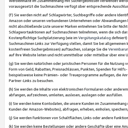
Werbeinhalte im Zusammenhang mit Suchergebnissen verwendet werden,
vorausgesetzt die Suchmaschine verfügt über entsprechende Ausschlu
(f) Sie werden nicht auf Schlagwörter, Suchbegriffe oder andere Ident
Amazon oder unseren verbundenen Unternehmen oder Abwandlungen bzw
nicht abschließende Liste unserer Marken entnehmen Sie bitte der Nich
Schlagwortauktionen auf Suchmaschinen teilnehmen, wenn die sich da
Kostenpflichtige Suchplatzierung (wie im
Vergütungskatalog
definiert
Suchmaschinen Links zur Verfügung stellen, damit Sie bei allgemeinen I
kostenfreien Suchergebnissen) auftauchen, solange Sie die
Vereinbaru
auf Ihre Website leiten und nicht unmittelbar oder mittelbar über eine
(g) Sie werden natürlichen oder juristischen Personen für die Nutzung 
Form von Geld, Rabatten, Preisnachlässen, Punkten, Spenden für Hilfs
beispielsweise keine Prämien- oder Treueprogramme auflegen, die Anrei
Partner-Links zu besuchen.
(h) Sie werden die Inhalte von elektronischen Formularen oder anderem M
abfangen, aufzeichnen, umleiten, auslesen, auslegen oder ausfüllen.
(i) Sie werden keine Kontodaten, die unsere Kunden im Zusammenhang 
Kunden der Amazon-Websites), abfragen, erheben, einholen, speichern,
(j) Sie werden Funktionen von Schaltflächen, Links oder andere Funkti
(k) Sie werden keine Bestellungen oder andere Geschäfte über eine Ama