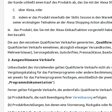
der Kunde schließt einen Kauf des Produkts ab, das Sie mit der Alexa 
C. über Alexa, oder
D. indem er das Produkt innerhalb der Skills Session in den Waren
seiner erstmaligen Teilnahme an der Alexa Shopping Action abschlie
iii. das Produkt, das Sie mit der Alexa-Einkaufsaktion vorgestellt ha
ihm bezahlt.
Die aus den einzelnen Qualifizierten Verkäufen generierten „
Qualifizi
Qualifizierten Verkäufe einnehmen, abzüglich etwaiger Versandkosten
Mehrwertsteuer), Servicegebühren, Gutschriften, Preisnachlässe, Bear
2. Ausgeschlossene Verkäufe
Unbeschadet des Vorstehenden gelten Qualifizierte Verkäufe nicht als
Vergütungskatalog für das Partnerprogramm oder andere Bestimmungen,
wir jeweils für das Partnerprogramm festlegen, einschließlich der jewe
„
Programmdokumentation
“).
Ferner gelten folgende Verkäufe, die andernfalls Qualifizierte Verkä
(a) Produktkäufe, die nach Beendigung Ihrer
Vereinbarung
erfolgen;
(b) Produktbestellungen, bei denen eine Stornierung, Rückgabe oder R