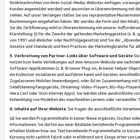
Direktnachrichten von Ihren Social-Media-Websites einfügen. vorausg
Kunden angemeldet werden) und ansonsten in Übereinstimmung mit der
stehen. Auf unser Verlangen stellen Sie uns repräsentative Mustermater
Bestimmungen eingehalten haben. Wir werden die Form und den Inhalt, di
Sie die Zertifizierung nicht in Übereinstimmung mit unserer Aufforderu
Klarstellung: (i) Für die Zwecke der geltenden Marketinggesetze (z. 
von 1991 und ähnlicher oder Nachfolgegesetze) sind Sie der „Absender“ j
Gesetze und Standards und Best Practices der Marketingbranche für 
5. Verbreitung von Partner-Links über Software und Geräte
Sie
nutzen bzw. keine Verlinkungen auf eine Amazon-Website wie nachsteh
Software-Applikationen (z. B. Browser Plug-ins, Browser Helper Objec
ein Endnutzer installieren und ausführen kann) und Geräten, einschlie
Zugelassenen Mobilen Anwendungen); oder (b) im Zusammenhang mit bzw.
Satellitenempfangsgeräte, Streaming-Video-Playern, Blu-Ray-Playern 
Viera Cast oder Vizio Internet Apps). Sie werden ohne ausdrückliche v
Entwicklung von Modellen des maschinellen Lernens oder verwandter 
6. Inhalte auf Ihrer Website
. Sie tragen die ausschließliche Verantwo
(a) Sie werden Programminhalte in keiner Weise ergänzen, löschen oder
Informationen; Sie dürfen aus einer Bilddatei bestehende Programminhal
erhalten bleiben bzw. aus Text bestehende Programminhalte so kürzen, 
Kürzung nicht sachlich falsch oder irreführend wird. Einige Arten von L