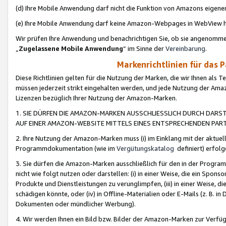
(d) Ihre Mobile Anwendung darf nicht die Funktion von Amazons eige
(e) Ihre Mobile Anwendung darf keine Amazon-Webpages in WebView 
Wir prüfen Ihre Anwendung und benachrichtigen Sie, ob sie angenomm
„
Zugelassene Mobile Anwendung
“ im Sinne der
Vereinbarung
.
Markenrichtlinien für das 
Diese Richtlinien gelten für die Nutzung der Marken, die wir Ihnen als 
müssen jederzeit strikt eingehalten werden, und jede Nutzung der Ama
Lizenzen bezüglich Ihrer Nutzung der Amazon-Marken.
1. SIE DÜRFEN DIE AMAZON-MARKEN AUSSCHLIESSLICH DURCH DARS
AUF EINER AMAZON-WEBSITE MITTELS EINES ENTSPRECHENDEN PART
2. Ihre Nutzung der Amazon-Marken muss (i) im Einklang mit der aktuells
Programmdokumentation (wie im
Vergütungskatalog
definiert) erfolg
3. Sie dürfen die Amazon-Marken ausschließlich für den in der Progr
nicht wie folgt nutzen oder darstellen: (i) in einer Weise, die ein Spo
Produkte und Dienstleistungen zu verunglimpfen, (iii) in einer Weise
schädigen könnte, oder (iv) in Offline-Materialien oder E-Mails (z. B.
Dokumenten oder mündlicher Werbung).
4. Wir werden Ihnen ein Bild bzw. Bilder der Amazon-Marken zur Verfüg