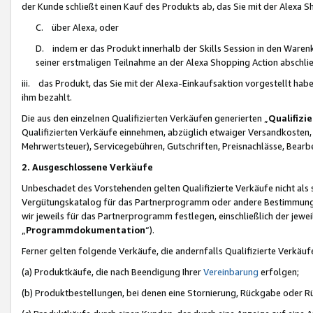
der Kunde schließt einen Kauf des Produkts ab, das Sie mit der Alexa 
C. über Alexa, oder
D. indem er das Produkt innerhalb der Skills Session in den Waren
seiner erstmaligen Teilnahme an der Alexa Shopping Action abschlie
iii. das Produkt, das Sie mit der Alexa-Einkaufsaktion vorgestellt ha
ihm bezahlt.
Die aus den einzelnen Qualifizierten Verkäufen generierten „
Qualifizi
Qualifizierten Verkäufe einnehmen, abzüglich etwaiger Versandkosten
Mehrwertsteuer), Servicegebühren, Gutschriften, Preisnachlässe, Bear
2. Ausgeschlossene Verkäufe
Unbeschadet des Vorstehenden gelten Qualifizierte Verkäufe nicht als
Vergütungskatalog für das Partnerprogramm oder andere Bestimmungen,
wir jeweils für das Partnerprogramm festlegen, einschließlich der jewe
„
Programmdokumentation
“).
Ferner gelten folgende Verkäufe, die andernfalls Qualifizierte Verkä
(a) Produktkäufe, die nach Beendigung Ihrer
Vereinbarung
erfolgen;
(b) Produktbestellungen, bei denen eine Stornierung, Rückgabe oder R