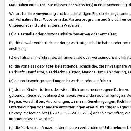
Materialien enthalten. Sie müssen Ihre Website(s) in Ihrer Anwendung ide
Wir prüfen Ihre Anwendung und benachrichtigen Sie, ob sie angenommen
auf Aufnahme Ihrer Website in das Partnerprogramm und Sie dürfen kei
Ungeeignet sind unter anderem Websites:
(a) die sexuelle oder obszöne Inhalte bewerben oder enthalten;
(b) die Gewalt verherrlichen oder gewalttätige Inhalte haben oder pot
anstiften,;
(c) die falsche, irreführende, diffamierende oder verleumderische Inha
(d) die von Hass geprägte, belästigende, schädliche, die Privatsphäre v
Herkunft, Hautfarbe, Geschlecht, Religion, Nationalität, Behinderung, 
(e) die rechtswidrige Handlungen bewerben oder ausführen;
(f) sich an Kinder richten oder wissentlich personenbezogene Daten vo
geltenden Gesetzen definiert) erheben, verwenden oder offenlegen, Vo
Regeln, Vorschriften, Anordnungen, Lizenzen, Genehmigungen, Richtlini
Entscheidungen oder andere Anforderungen einer zuständigen Regierung
Privacy Protection Act (15 U.S.C. §§ 6501-6506) oder Vorschriften, di
Internet erlassen wurden);
(g) die Marken von Amazon oder unseren verbundenen Unternehmen b