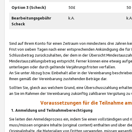
Option 3 (Scheck)
50£
50
Bearbeitungsgebühr
k.A.
k.A
Scheck
Sind auf Ihrem Konto für einen Zeitraum von mindestens drei Jahren kein
Frist von sieben Tagen nach einer entsprechenden Ankündigung die für
Schlussbetrag zurückzuhalten, der dem in der Übersicht Mindestausz
Mindestauszahlungsbetrag entspricht. Ferner können eine etwaig aufg
unterliegen oder durch geltende Verjährungsfristen verfallen.
An Sie unter Abzug bzw. Einbehalt aller in der Vereinbarung beschrieb
Ihnen gemäß der Vereinbarung zustehenden Beträge dar.
Sollten Sie, gleich aus welchem Grund, eine Überschusszahlung erhalte
an Sie im Rahmen der Vereinbarung zukünftig zahlbaren Vergütung zu 
Voraussetzungen für die Teilnahme a
1. Anmeldung und Teilnahmeberechtigung
Sie leiten den Anmeldeprozess ein, indem Sie einen vollständigen und 
muss/müssen originäre Inhalte (original content) enthalten und über d
Originalinhalte, die Materialien von Dritten verwenden, müssen wese