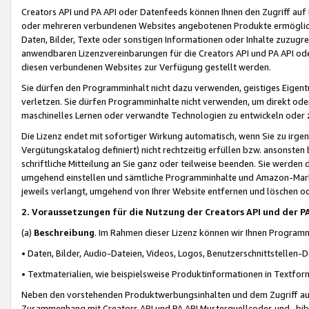
Creators API und PA API oder Datenfeeds können Ihnen den Zugriff auf D
oder mehreren verbundenen Websites angebotenen Produkte ermögliche
Daten, Bilder, Texte oder sonstigen Informationen oder Inhalte zuzugre
anwendbaren Lizenzvereinbarungen für die Creators API und PA API od
diesen verbundenen Websites zur Verfügung gestellt werden.
Sie dürfen den Programminhalt nicht dazu verwenden, geistiges Eigent
verletzen. Sie dürfen Programminhalte nicht verwenden, um direkt ode
maschinelles Lernen oder verwandte Technologien zu entwickeln oder zu
Die Lizenz endet mit sofortiger Wirkung automatisch, wenn Sie zu irg
Vergütungskatalog definiert) nicht rechtzeitig erfüllen bzw. ansonsten
schriftliche Mitteilung an Sie ganz oder teilweise beenden. Sie werden
umgehend einstellen und sämtliche Programminhalte und Amazon-Marke
jeweils verlangt, umgehend von Ihrer Website entfernen und löschen od
2. Voraussetzungen für die Nutzung der Creators API und der P
(a)
Beschreibung
. Im Rahmen dieser Lizenz können wir Ihnen Programmi
• Daten, Bilder, Audio-Dateien, Videos, Logos, Benutzerschnittstellen-
• Textmaterialien, wie beispielsweise Produktinformationen in Textfor
Neben den vorstehenden Produktwerbungsinhalten und dem Zugriff auf 
Zusammenhang mit Creators API und PA API Musterquellcodes und -bibli