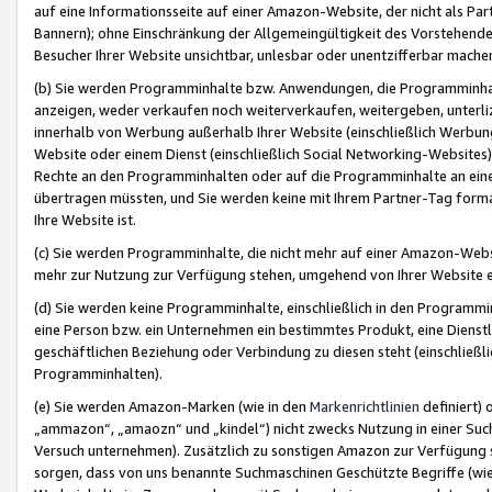
auf eine Informationsseite auf einer Amazon-Website, der nicht als Part
Bannern); ohne Einschränkung der Allgemeingültigkeit des Vorstehende
Besucher Ihrer Website unsichtbar, unlesbar oder unentzifferbar mache
(b) Sie werden Programminhalte bzw. Anwendungen, die Programminhalt
anzeigen, weder verkaufen noch weiterverkaufen, weitergeben, unterli
innerhalb von Werbung außerhalb Ihrer Website (einschließlich Werbun
Website oder einem Dienst (einschließlich Social Networking-Website
Rechte an den Programminhalten oder auf die Programminhalte an eine a
übertragen müssten, und Sie werden keine mit Ihrem Partner-Tag formati
Ihre Website ist.
(c) Sie werden Programminhalte, die nicht mehr auf einer Amazon-Websit
mehr zur Nutzung zur Verfügung stehen, umgehend von Ihrer Website e
(d) Sie werden keine Programminhalte, einschließlich in den Programmin
eine Person bzw. ein Unternehmen ein bestimmtes Produkt, eine Dienstle
geschäftlichen Beziehung oder Verbindung zu diesen steht (einschließli
Programminhalten).
(e) Sie werden Amazon-Marken (wie in den
Markenrichtlinien
definiert) 
„ammazon“, „amaozn“ und „kindel“) nicht zwecks Nutzung in einer Suc
Versuch unternehmen). Zusätzlich zu sonstigen Amazon zur Verfügung 
sorgen, dass von uns benannte Suchmaschinen Geschützte Begriffe (wie 