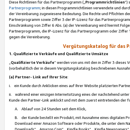
Diese Richtlinien für das Partnerprogramm („
Programmrichtlinien
“)
Partnerprogramm
; in diesen Programmrichtlinien verwendete und durch
der Vereinbarung zugewiesene Bedeutung. Die Rechte und Pflichten de
Partnerprogramm sowie Ziffer 3 der IP-Lizenz für das Partnerprogram
Einschränkung von Ziffer 6 Abs. (a) der Vereinbarung wird hiermit Fol
Partnerprogramm, die IP-Lizenz für das Partnerprogramm oder Ziffer 1
gegen die Vereinbarung.
Vergütungskatalog für das 
1. Qualifizierte Verkäufe und Qualifizierte Umsätze
„
Qualifizierte Verkäufe
“ werden von uns mit den in Ziffer 3 diese
(vorbehaltlich der in diesem Vergütungskatalog beschriebenen Ausnah
(a) Partner- Link auf Ihrer Site
:
i. ein Kunde durch Anklicken eines auf Ihrer Website platzierten Part
ii. während einer einzigen Internetsitzung eines der nachstehend unter (i)
Kunde den Partner-Link anklickt und mit dem zuerst eintretenden der f
A. Ablauf von 24 Stunden seit dem Klick,
B. der Kunde bestellt ein Produkt, mit Ausnahme eines digitalen P
Download einer Amazon Software oder Produkte, die unter dem N
Downloads“, „Amazon Coin“, „Kindle Books“, „Kindle Newspapers“, „