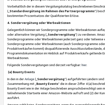
Vorbehaltlich der in diesem Vergütungskatalog beschriebenen Einschr
(„
Standardvergütung im Rahmen des Partnerprogramms
“) besc
bestimmten Prozentsatzes der Qualifizierten Erlöse.
4. Sondervergütung oder Werbeaktionen
Gelegentlich können wir Sonderprogramme oder Werbeaktionen auflegen,
oder alternative Vergütung („
Sondervergütung
”) zu verdienen. Amazo
Sonderprogramme oder Werbeaktionen jederzeit ganz oder teilweise einz
Sonderprogramme oder Werbeaktionen (auch Sonderprogramme oder We
Produktverkäufen kommt) disqualifizierende Ausschlusstatbestände, di
Programmdokumentation im Hinblick auf Produktverkäufe geltende E
Werbeaktionen.
Folgende Sondervergütungen sind derzeit verfügbar:
hier
.
(a) Bounty Events
In den in der
Anlage
(„
Sondervergütung
“) aufgeführten Ländern sind
Zusammenhang mit „
Bounty Events
“ die in dieser Ziffer 4 (a) besch
Bounty Event wie in der Anlage beschrieben anspruchsberechtigt sein mu
teilnehmende Startseite einer Amazon-Website aufruft und (2) der Kun
ausführt.
Amazon zahlt keine Sondervergütung, wenn das zugrundeliegende Boun