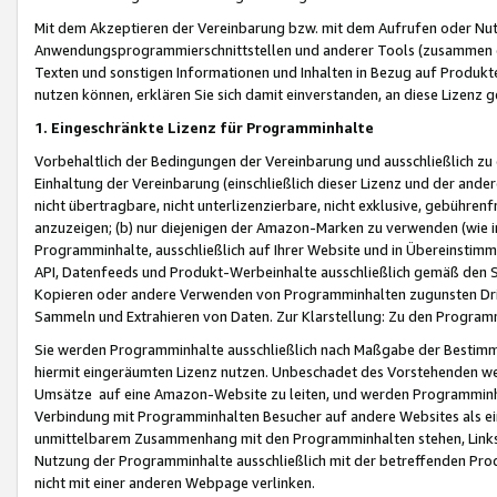
Mit dem Akzeptieren der Vereinbarung bzw. mit dem Aufrufen oder Nutz
Anwendungsprogrammierschnittstellen und anderer Tools (zusammen die
Texten und sonstigen Informationen und Inhalten in Bezug auf Produkte
nutzen können, erklären Sie sich damit einverstanden, an diese Lizenz 
1. Eingeschränkte Lizenz für Programminhalte
Vorbehaltlich der Bedingungen der Vereinbarung und ausschließlich z
Einhaltung der Vereinbarung (einschließlich dieser Lizenz und der ande
nicht übertragbare, nicht unterlizenzierbare, nicht exklusive, gebühren
anzuzeigen; (b) nur diejenigen der Amazon-Marken zu verwenden (wie in 
Programminhalte, ausschließlich auf Ihrer Website und in Übereinstimmu
API, Datenfeeds und Produkt-Werbeinhalte ausschließlich gemäß den Spe
Kopieren oder andere Verwenden von Programminhalten zugunsten Dri
Sammeln und Extrahieren von Daten. Zur Klarstellung: Zu den Program
Sie werden Programminhalte ausschließlich nach Maßgabe der Besti
hiermit eingeräumten Lizenz nutzen. Unbeschadet des Vorstehenden we
Umsätze auf eine Amazon-Website zu leiten, und werden Programminhal
Verbindung mit Programminhalten Besucher auf andere Websites als ein
unmittelbarem Zusammenhang mit den Programminhalten stehen, Links z
Nutzung der Programminhalte ausschließlich mit der betreffenden Pr
nicht mit einer anderen Webpage verlinken.