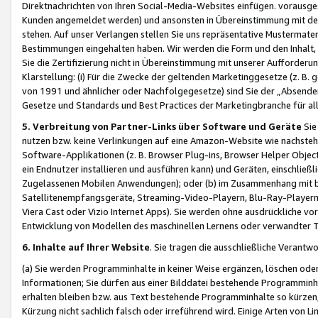
Direktnachrichten von Ihren Social-Media-Websites einfügen. vorausg
Kunden angemeldet werden) und ansonsten in Übereinstimmung mit der
stehen. Auf unser Verlangen stellen Sie uns repräsentative Mustermater
Bestimmungen eingehalten haben. Wir werden die Form und den Inhalt, di
Sie die Zertifizierung nicht in Übereinstimmung mit unserer Aufforderu
Klarstellung: (i) Für die Zwecke der geltenden Marketinggesetze (z. 
von 1991 und ähnlicher oder Nachfolgegesetze) sind Sie der „Absender“ j
Gesetze und Standards und Best Practices der Marketingbranche für 
5. Verbreitung von Partner-Links über Software und Geräte
Sie
nutzen bzw. keine Verlinkungen auf eine Amazon-Website wie nachsteh
Software-Applikationen (z. B. Browser Plug-ins, Browser Helper Objec
ein Endnutzer installieren und ausführen kann) und Geräten, einschlie
Zugelassenen Mobilen Anwendungen); oder (b) im Zusammenhang mit bzw.
Satellitenempfangsgeräte, Streaming-Video-Playern, Blu-Ray-Playern 
Viera Cast oder Vizio Internet Apps). Sie werden ohne ausdrückliche v
Entwicklung von Modellen des maschinellen Lernens oder verwandter 
6. Inhalte auf Ihrer Website
. Sie tragen die ausschließliche Verantwo
(a) Sie werden Programminhalte in keiner Weise ergänzen, löschen oder
Informationen; Sie dürfen aus einer Bilddatei bestehende Programminhal
erhalten bleiben bzw. aus Text bestehende Programminhalte so kürzen, 
Kürzung nicht sachlich falsch oder irreführend wird. Einige Arten von L