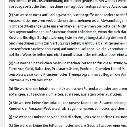
Werbeinhalte im Zusammenhang mit Suchergebnissen verwendet werden,
vorausgesetzt die Suchmaschine verfügt über entsprechende Ausschlu
(f) Sie werden nicht auf Schlagwörter, Suchbegriffe oder andere Ident
Amazon oder unseren verbundenen Unternehmen oder Abwandlungen bzw
nicht abschließende Liste unserer Marken entnehmen Sie bitte der Nich
Schlagwortauktionen auf Suchmaschinen teilnehmen, wenn die sich da
Kostenpflichtige Suchplatzierung (wie im
Vergütungskatalog
definiert
Suchmaschinen Links zur Verfügung stellen, damit Sie bei allgemeinen I
kostenfreien Suchergebnissen) auftauchen, solange Sie die
Vereinbaru
auf Ihre Website leiten und nicht unmittelbar oder mittelbar über eine
(g) Sie werden natürlichen oder juristischen Personen für die Nutzung 
Form von Geld, Rabatten, Preisnachlässen, Punkten, Spenden für Hilfs
beispielsweise keine Prämien- oder Treueprogramme auflegen, die Anrei
Partner-Links zu besuchen.
(h) Sie werden die Inhalte von elektronischen Formularen oder anderem M
abfangen, aufzeichnen, umleiten, auslesen, auslegen oder ausfüllen.
(i) Sie werden keine Kontodaten, die unsere Kunden im Zusammenhang 
Kunden der Amazon-Websites), abfragen, erheben, einholen, speichern,
(j) Sie werden Funktionen von Schaltflächen, Links oder andere Funkti
(k) Sie werden keine Bestellungen oder andere Geschäfte über eine Ama