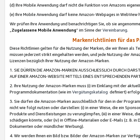
(d) Ihre Mobile Anwendung darf nicht die Funktion von Amazons eige
(e) Ihre Mobile Anwendung darf keine Amazon-Webpages in WebView 
Wir prüfen Ihre Anwendung und benachrichtigen Sie, ob sie angenomm
„
Zugelassene Mobile Anwendung
“ im Sinne der
Vereinbarung
.
Markenrichtlinien für das 
Diese Richtlinien gelten für die Nutzung der Marken, die wir Ihnen als 
müssen jederzeit strikt eingehalten werden, und jede Nutzung der Ama
Lizenzen bezüglich Ihrer Nutzung der Amazon-Marken.
1. SIE DÜRFEN DIE AMAZON-MARKEN AUSSCHLIESSLICH DURCH DARS
AUF EINER AMAZON-WEBSITE MITTELS EINES ENTSPRECHENDEN PART
2. Ihre Nutzung der Amazon-Marken muss (i) im Einklang mit der aktuells
Programmdokumentation (wie im
Vergütungskatalog
definiert) erfolg
3. Sie dürfen die Amazon-Marken ausschließlich für den in der Progr
nicht wie folgt nutzen oder darstellen: (i) in einer Weise, die ein Spo
Produkte und Dienstleistungen zu verunglimpfen, (iii) in einer Weise
schädigen könnte, oder (iv) in Offline-Materialien oder E-Mails (z. B.
Dokumenten oder mündlicher Werbung).
4. Wir werden Ihnen ein Bild bzw. Bilder der Amazon-Marken zur Verfüg