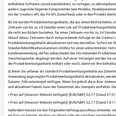
enthaltene Software zurückzuentwickeln, zu zerlegen, zu dekompilier
andere zugrunde liegende Komponenten (wie Modelle, Modellparameter
mit der Creators API, der PA API, Datenfeeds oder in den Produkt Werb
(h) Sie werden Produktwerbungsinhalte, die aus einem Bild bestehen, ni
Zeitraum von bis zu 24 Stunden einen Link auf Produktwerbungsinhalte
die nicht aus Bildern bestehen, für einen Zeitraum von bis zu 24 Stund
Ablauf dieses Zeitraums durch entsprechende Anfrage an die Creators 
Produktwerbungsinhalte aktualisieren und neu darstellen. Sofern wir Ih
Standardidentifikationsnummern (ASINs) für einen unbestimmten Zeitra
Kundenanwendung, dürfen unbeschadet des Vorstehenden Produktwerbu
Zwischenspeicher abgelegt werden. Auf unser Verlangen werden Sie un
die Produktwerbungsinhalte enthält oder nutzt, damit wir Ihre Einhalt
(i) Wenn Sie seltener als stündlich Produktwerbungsinhalte aus Datenfe
Anwendung angezeigten Produktwerbungsinhalte aktualisieren, werden 
Datums-/Uhrzeitstempel einfügen. Wenn Sie jedoch die in Ihrer Anwe
und aktualisiert haben, kann der Datumsteil des Stempels entfallen. Dies
• Preis auf [Amazon-Website einfügen]: [EUR/GBP] 32,77 (Stand 07.01.
• Preis auf [Amazon-Website einfügen]: [EUR/GBP] 32,77 (Stand 14:11 
Außerdem müssen Sie den folgenden Haftungsausschluss entweder neb
ein Pop-up-Fenster, ein Pop-up-Skript oder ein sonstiges vergleichba