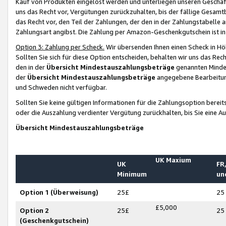
Kauf von Produkten eingelöst werden und unterliegen unseren Geschäf
uns das Recht vor, Vergütungen zurückzuhalten, bis der fällige Gesamt
das Recht vor, den Teil der Zahlungen, der den in der Zahlungstabelle 
Zahlungsart angibst. Die Zahlung per Amazon-Geschenkgutschein ist in
Option 3: Zahlung per Scheck.
Wir übersenden Ihnen einen Scheck in Höh
Sollten Sie sich für diese Option entscheiden, behalten wir uns das Rec
den in der
Übersicht Mindestauszahlungsbeträge
genannten Mindest
der
Übersicht Mindestauszahlungsbeträge
angegebene Bearbeitung
und Schweden nicht verfügbar.
Sollten Sie keine gültigen Informationen für die Zahlungsoption bereit
oder die Auszahlung verdienter Vergütung zurückhalten, bis Sie eine A
Übersicht Mindestauszahlungsbeträge
UK Maxium
UK
FR,
Minimum
un
Option 1 (Überweisung)
25£
25
£5,000
Option 2
25£
25
(Geschenkgutschein)