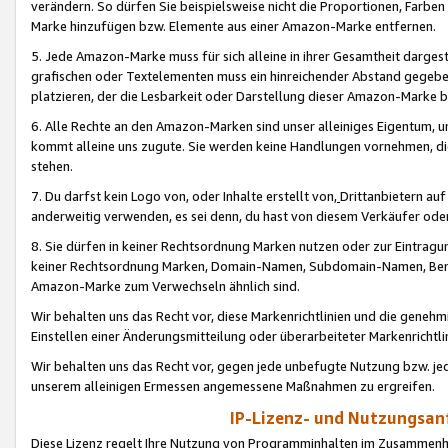
verändern. So dürfen Sie beispielsweise nicht die Proportionen, Farb
Marke hinzufügen bzw. Elemente aus einer Amazon-Marke entfernen.
5. Jede Amazon-Marke muss für sich alleine in ihrer Gesamtheit darge
grafischen oder Textelementen muss ein hinreichender Abstand gegebe
platzieren, der die Lesbarkeit oder Darstellung dieser Amazon-Marke b
6. Alle Rechte an den Amazon-Marken sind unser alleiniges Eigentum, 
kommt alleine uns zugute. Sie werden keine Handlungen vornehmen, 
stehen.
7. Du darfst kein Logo von, oder Inhalte erstellt von,
Drittanbietern au
anderweitig verwenden, es sei denn, du hast von diesem Verkäufer oder
8. Sie dürfen in keiner Rechtsordnung Marken nutzen oder zur Eintragu
keiner Rechtsordnung Marken, Domain-Namen, Subdomain-Namen, Benu
Amazon-Marke zum Verwechseln ähnlich sind.
Wir behalten uns das Recht vor, diese Markenrichtlinien und die gene
Einstellen einer Änderungsmitteilung oder überarbeiteter Markenricht
Wir behalten uns das Recht vor, gegen jede unbefugte Nutzung bzw. jede 
unserem alleinigen Ermessen angemessene Maßnahmen zu ergreifen.
IP-Lizenz- und Nutzungsan
Diese Lizenz regelt Ihre Nutzung von Programminhalten im Zusammen