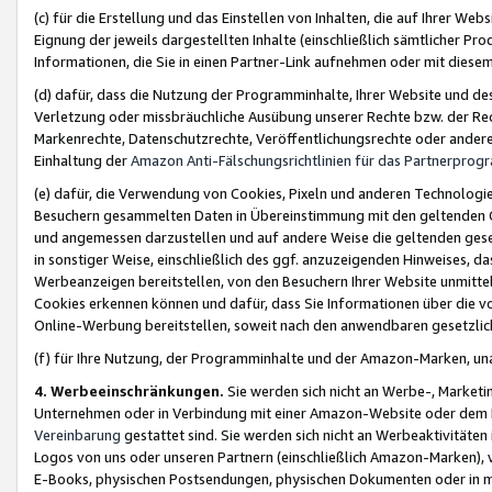
(c) für die Erstellung und das Einstellen von Inhalten, die auf Ihrer We
Eignung der jeweils dargestellten Inhalte (einschließlich sämtlicher 
Informationen, die Sie in einen Partner-Link aufnehmen oder mit diese
(d) dafür, dass die Nutzung der Programminhalte, Ihrer Website und des 
Verletzung oder missbräuchliche Ausübung unserer Rechte bzw. der Recht
Markenrechte, Datenschutzrechte, Veröffentlichungsrechte oder anderer
Einhaltung der
Amazon Anti-Fälschungsrichtlinien für das Partnerpro
(e) dafür, die Verwendung von Cookies, Pixeln und anderen Technologien
Besuchern gesammelten Daten in Übereinstimmung mit den geltenden Ge
und angemessen darzustellen und auf andere Weise die geltenden geset
in sonstiger Weise, einschließlich des ggf. anzuzeigenden Hinweises, d
Werbeanzeigen bereitstellen, von den Besuchern Ihrer Website unmitte
Cookies erkennen können und dafür, dass Sie Informationen über die v
Online-Werbung bereitstellen, soweit nach den anwendbaren gesetzlic
(f) für Ihre Nutzung, der Programminhalte und der Amazon-Marken, u
4. Werbeeinschränkungen.
Sie werden sich nicht an Werbe-, Market
Unternehmen oder in Verbindung mit einer Amazon-Website oder dem Pa
Vereinbarung
gestattet sind. Sie werden sich nicht an Werbeaktivitäten
Logos von uns oder unseren Partnern (einschließlich Amazon-Marken), 
E-Books, physischen Postsendungen, physischen Dokumenten oder in 