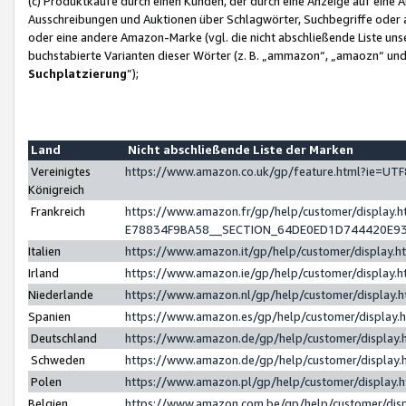
(c) Produktkäufe durch einen Kunden, der durch eine Anzeige auf eine 
Ausschreibungen und Auktionen über Schlagwörter, Suchbegriffe oder 
oder eine andere Amazon-Marke (vgl. die nicht abschließende Liste un
buchstabierte Varianten dieser Wörter (z. B. „ammazon“, „amaozn“ und „
Suchplatzierung
”);
Land
Nicht abschließende Liste der Marken
Vereinigtes
https://www.amazon.co.uk/gp/feature.html?ie=U
Königreich
Frankreich
https://www.amazon.fr/gp/help/customer/displa
E78834F9BA58__SECTION_64DE0ED1D744420E9
Italien
https://www.amazon.it/gp/help/customer/display
Irland
https://www.amazon.ie/gp/help/customer/displa
Niederlande
https://www.amazon.nl/gp/help/customer/display
Spanien
https://www.amazon.es/gp/help/customer/display
Deutschland
https://www.amazon.de/gp/help/customer/displa
Schweden
https://www.amazon.de/gp/help/customer/displa
Polen
https://www.amazon.pl/gp/help/customer/display
Belgien
https://www.amazon.com.be/gp/help/customer/d