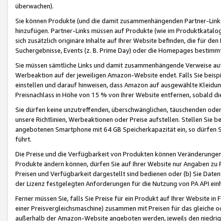
überwachen).
Sie können Produkte (und die damit zusammenhängenden Partner-Links)
hinzufügen. Partner-Links müssen auf Produkte (wie im Produktkatalog de
sich zusätzlich originäre Inhalte auf Ihrer Website befinden, die für 
Suchergebnisse, Events (z. B. Prime Day) oder die Homepages bestimmte
Sie müssen sämtliche Links und damit zusammenhängende Verweise auf z
Werbeaktion auf der jeweiligen Amazon-Website endet. Falls Sie beisp
einstellen und darauf hinweisen, dass Amazon auf ausgewählte Kleidun
Preisnachlass in Höhe von 15 % von Ihrer Website entfernen, sobald di
Sie dürfen keine unzutreffenden, überschwänglichen, täuschenden od
unsere Richtlinien, Werbeaktionen oder Preise aufstellen. Stellen Sie 
angebotenen Smartphone mit 64 GB Speicherkapazität ein, so dürfen S
führt.
Die Preise und die Verfügbarkeit von Produkten können Veränderungen 
Produkte ändern können, dürfen Sie auf Ihrer Website nur Angaben zu P
Preisen und Verfügbarkeit dargestellt sind bedienen oder (b) Sie Daten
der Lizenz festgelegten Anforderungen für die Nutzung von PA API einh
Ferner müssen Sie, falls Sie Preise für ein Produkt auf Ihrer Website in 
einer Preisvergleichsmaschine) zusammen mit Preisen für das gleiche o
außerhalb der Amazon-Website angeboten werden, jeweils den niedrigst