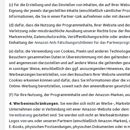
(c) für die Erstellung und das Einstellen von Inhalten, die auf Ihrer We
Eignung der jeweils dargestellten Inhalte (einschließlich sämtlicher 
Informationen, die Sie in einen Partner-Link aufnehmen oder mit diese
(d) dafür, dass die Nutzung der Programminhalte, Ihrer Website und des 
Verletzung oder missbräuchliche Ausübung unserer Rechte bzw. der Recht
Markenrechte, Datenschutzrechte, Veröffentlichungsrechte oder anderer
Einhaltung der
Amazon Anti-Fälschungsrichtlinien für das Partnerpro
(e) dafür, die Verwendung von Cookies, Pixeln und anderen Technologien
Besuchern gesammelten Daten in Übereinstimmung mit den geltenden Ge
und angemessen darzustellen und auf andere Weise die geltenden geset
in sonstiger Weise, einschließlich des ggf. anzuzeigenden Hinweises, d
Werbeanzeigen bereitstellen, von den Besuchern Ihrer Website unmitte
Cookies erkennen können und dafür, dass Sie Informationen über die v
Online-Werbung bereitstellen, soweit nach den anwendbaren gesetzlic
(f) für Ihre Nutzung, der Programminhalte und der Amazon-Marken, u
4. Werbeeinschränkungen.
Sie werden sich nicht an Werbe-, Market
Unternehmen oder in Verbindung mit einer Amazon-Website oder dem Pa
Vereinbarung
gestattet sind. Sie werden sich nicht an Werbeaktivitäten
Logos von uns oder unseren Partnern (einschließlich Amazon-Marken), 
E-Books, physischen Postsendungen, physischen Dokumenten oder in 