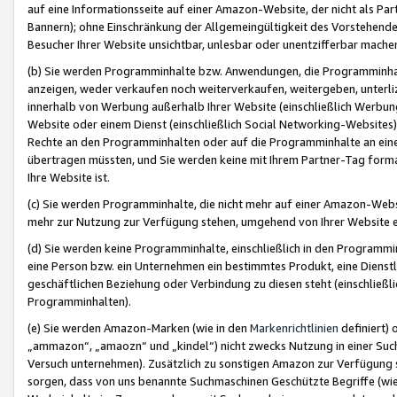
auf eine Informationsseite auf einer Amazon-Website, der nicht als Part
Bannern); ohne Einschränkung der Allgemeingültigkeit des Vorstehende
Besucher Ihrer Website unsichtbar, unlesbar oder unentzifferbar mache
(b) Sie werden Programminhalte bzw. Anwendungen, die Programminhalt
anzeigen, weder verkaufen noch weiterverkaufen, weitergeben, unterli
innerhalb von Werbung außerhalb Ihrer Website (einschließlich Werbun
Website oder einem Dienst (einschließlich Social Networking-Website
Rechte an den Programminhalten oder auf die Programminhalte an eine a
übertragen müssten, und Sie werden keine mit Ihrem Partner-Tag formati
Ihre Website ist.
(c) Sie werden Programminhalte, die nicht mehr auf einer Amazon-Websit
mehr zur Nutzung zur Verfügung stehen, umgehend von Ihrer Website e
(d) Sie werden keine Programminhalte, einschließlich in den Programmin
eine Person bzw. ein Unternehmen ein bestimmtes Produkt, eine Dienstle
geschäftlichen Beziehung oder Verbindung zu diesen steht (einschließli
Programminhalten).
(e) Sie werden Amazon-Marken (wie in den
Markenrichtlinien
definiert) 
„ammazon“, „amaozn“ und „kindel“) nicht zwecks Nutzung in einer Suc
Versuch unternehmen). Zusätzlich zu sonstigen Amazon zur Verfügung 
sorgen, dass von uns benannte Suchmaschinen Geschützte Begriffe (wie 