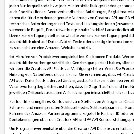
jeden Musterquellcode bzw. jede Musterbibliothek geltenden gesonder
auch Spezifikationen, Benutzerhandbücher, Anleitungen, Begleitmaterial
denen die für die ordnungsgemäße Nutzung von Creators API und PA A
technischen Anforderungen und Test- und Leistungskriterien (zusammen
verwendete Begriff „Produktwerbungsinhalte“ schließt ausdrücklich al
Lizenz zur Verfügung stellen, sowie alle von uns zur Verfügung gestel
ausdrücklich nicht auf Daten, Bilder, Texte oder sonstige Informatione
es sich nicht um eine Amazon-Website handelt.
(b) Abrufen von Produktwerbungsinhalten. Sie können Produkt-Werbein
ausdrückliche vorherige schriftliche Genehmigung erteilt haben, könn
wir über die Creators API Feeds zur Verfügung stellen. Wenn Sie Produk
Nutzung von Datenfeeds dieser Lizenz. Sie erkennen an, dass wir Creat
API oder Datenfeeds jederzeit ändern, auslaufen lassen oder neu veröffe
Verantwortung liegt, sicherzustellen, dass Ihr Zugriff auf die und Ihr
jeweiligen Zeitpunkt aktuellen Anforderungen (einschließlich dieser Liz
Zur Identifizierung Ihres Kontos und zum Stellen von Anfragen an Crea
Schlüssel und einem privaten Schlüssel (jedes Schlüsselpaar eine „Kon
Rahmen des Amazon-Partnerprogramms zugeteilte Partner-ID oder ein
Kontokennungen über den Creators API und PA API Kontoerstellungspro
Um Programmwerbeinhalte über die Creators API Dienste zu erhalten, m