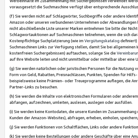
Werbeinhalte im Zusammenhang mit Suchergebnissen verwendet werden,
vorausgesetzt die Suchmaschine verfügt über entsprechende Ausschlu
(f) Sie werden nicht auf Schlagwörter, Suchbegriffe oder andere Ident
Amazon oder unseren verbundenen Unternehmen oder Abwandlungen bzw
nicht abschließende Liste unserer Marken entnehmen Sie bitte der Nich
Schlagwortauktionen auf Suchmaschinen teilnehmen, wenn die sich da
Kostenpflichtige Suchplatzierung (wie im
Vergütungskatalog
definiert
Suchmaschinen Links zur Verfügung stellen, damit Sie bei allgemeinen I
kostenfreien Suchergebnissen) auftauchen, solange Sie die
Vereinbaru
auf Ihre Website leiten und nicht unmittelbar oder mittelbar über eine
(g) Sie werden natürlichen oder juristischen Personen für die Nutzung 
Form von Geld, Rabatten, Preisnachlässen, Punkten, Spenden für Hilfs
beispielsweise keine Prämien- oder Treueprogramme auflegen, die Anrei
Partner-Links zu besuchen.
(h) Sie werden die Inhalte von elektronischen Formularen oder anderem M
abfangen, aufzeichnen, umleiten, auslesen, auslegen oder ausfüllen.
(i) Sie werden keine Kontodaten, die unsere Kunden im Zusammenhang 
Kunden der Amazon-Websites), abfragen, erheben, einholen, speichern,
(j) Sie werden Funktionen von Schaltflächen, Links oder andere Funkti
(k) Sie werden keine Bestellungen oder andere Geschäfte über eine Ama