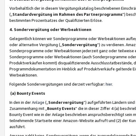
Vorbehaltlich der in diesem Vergütungskatalog beschriebenen Einschr
(„
Standardvergütung im Rahmen des Partnerprogramms
“) besc
bestimmten Prozentsatzes der Qualifizierten Erlöse.
4. Sondervergütung oder Werbeaktionen
Gelegentlich können wir Sonderprogramme oder Werbeaktionen auflegen,
oder alternative Vergütung („
Sondervergütung
”) zu verdienen. Amazo
Sonderprogramme oder Werbeaktionen jederzeit ganz oder teilweise einz
Sonderprogramme oder Werbeaktionen (auch Sonderprogramme oder We
Produktverkäufen kommt) disqualifizierende Ausschlusstatbestände, di
Programmdokumentation im Hinblick auf Produktverkäufe geltende E
Werbeaktionen.
Folgende Sondervergütungen sind derzeit verfügbar:
hier
.
(a) Bounty Events
In den in der
Anlage
(„
Sondervergütung
“) aufgeführten Ländern sind
Zusammenhang mit „
Bounty Events
“ die in dieser Ziffer 4 (a) besch
Bounty Event wie in der Anlage beschrieben anspruchsberechtigt sein mu
teilnehmende Startseite einer Amazon-Website aufruft und (2) der Kun
ausführt.
Amazon zahlt keine Sondervergütung, wenn das zugrundeliegende Boun