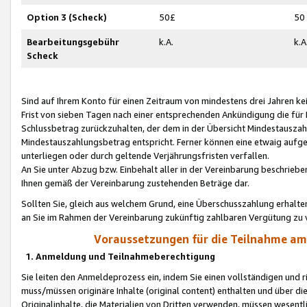
Option 3 (Scheck)
50£
50
Bearbeitungsgebühr
k.A.
k.A
Scheck
Sind auf Ihrem Konto für einen Zeitraum von mindestens drei Jahren kein
Frist von sieben Tagen nach einer entsprechenden Ankündigung die für
Schlussbetrag zurückzuhalten, der dem in der Übersicht Mindestausz
Mindestauszahlungsbetrag entspricht. Ferner können eine etwaig aufg
unterliegen oder durch geltende Verjährungsfristen verfallen.
An Sie unter Abzug bzw. Einbehalt aller in der Vereinbarung beschrieb
Ihnen gemäß der Vereinbarung zustehenden Beträge dar.
Sollten Sie, gleich aus welchem Grund, eine Überschusszahlung erhalte
an Sie im Rahmen der Vereinbarung zukünftig zahlbaren Vergütung zu 
Voraussetzungen für die Teilnahme a
1. Anmeldung und Teilnahmeberechtigung
Sie leiten den Anmeldeprozess ein, indem Sie einen vollständigen und 
muss/müssen originäre Inhalte (original content) enthalten und über d
Originalinhalte, die Materialien von Dritten verwenden, müssen wese