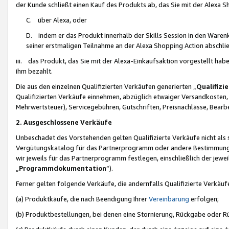
der Kunde schließt einen Kauf des Produkts ab, das Sie mit der Alexa 
C. über Alexa, oder
D. indem er das Produkt innerhalb der Skills Session in den Waren
seiner erstmaligen Teilnahme an der Alexa Shopping Action abschlie
iii. das Produkt, das Sie mit der Alexa-Einkaufsaktion vorgestellt ha
ihm bezahlt.
Die aus den einzelnen Qualifizierten Verkäufen generierten „
Qualifizi
Qualifizierten Verkäufe einnehmen, abzüglich etwaiger Versandkosten
Mehrwertsteuer), Servicegebühren, Gutschriften, Preisnachlässe, Bear
2. Ausgeschlossene Verkäufe
Unbeschadet des Vorstehenden gelten Qualifizierte Verkäufe nicht als
Vergütungskatalog für das Partnerprogramm oder andere Bestimmungen,
wir jeweils für das Partnerprogramm festlegen, einschließlich der jewe
„
Programmdokumentation
“).
Ferner gelten folgende Verkäufe, die andernfalls Qualifizierte Verkä
(a) Produktkäufe, die nach Beendigung Ihrer
Vereinbarung
erfolgen;
(b) Produktbestellungen, bei denen eine Stornierung, Rückgabe oder R