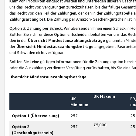
Kauf von Produkten eingelöst werden und unterliegen unseren Geschäf
uns das Recht vor, Vergütungen zurückzuhalten, bis der fällige Gesamt
das Recht vor, den Teil der Zahlungen, der den in der Zahlungstabelle 
Zahlungsart angibst. Die Zahlung per Amazon-Geschenkgutschein ist in
Option 3: Zahlung per Scheck.
Wir übersenden Ihnen einen Scheck in Höh
Sollten Sie sich für diese Option entscheiden, behalten wir uns das Rec
den in der
Übersicht Mindestauszahlungsbeträge
genannten Mindest
der
Übersicht Mindestauszahlungsbeträge
angegebene Bearbeitung
und Schweden nicht verfügbar.
Sollten Sie keine gültigen Informationen für die Zahlungsoption bereit
oder die Auszahlung verdienter Vergütung zurückhalten, bis Sie eine A
Übersicht Mindestauszahlungsbeträge
UK Maxium
UK
FR,
Minimum
un
Option 1 (Überweisung)
25£
25
£5,000
Option 2
25£
25
(Geschenkgutschein)