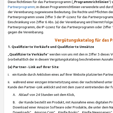
Diese Richtlinien für das Partnerprogramm („
Programmrichtlinien
“)
Partnerprogramm
; in diesen Programmrichtlinien verwendete und durch
der Vereinbarung zugewiesene Bedeutung. Die Rechte und Pflichten de
Partnerprogramm sowie Ziffer 3 der IP-Lizenz für das Partnerprogram
Einschränkung von Ziffer 6 Abs. (a) der Vereinbarung wird hiermit Fol
Partnerprogramm, die IP-Lizenz für das Partnerprogramm oder Ziffer 1
gegen die Vereinbarung.
Vergütungskatalog für das 
1. Qualifizierte Verkäufe und Qualifizierte Umsätze
„
Qualifizierte Verkäufe
“ werden von uns mit den in Ziffer 3 diese
(vorbehaltlich der in diesem Vergütungskatalog beschriebenen Ausnah
(a) Partner- Link auf Ihrer Site
:
i. ein Kunde durch Anklicken eines auf Ihrer Website platzierten Part
ii. während einer einzigen Internetsitzung eines der nachstehend unter (i)
Kunde den Partner-Link anklickt und mit dem zuerst eintretenden der f
A. Ablauf von 24 Stunden seit dem Klick,
B. der Kunde bestellt ein Produkt, mit Ausnahme eines digitalen P
Download einer Amazon Software oder Produkte, die unter dem N
Downloads“, „Amazon Coin“, „Kindle Books“, „Kindle Newspapers“, „