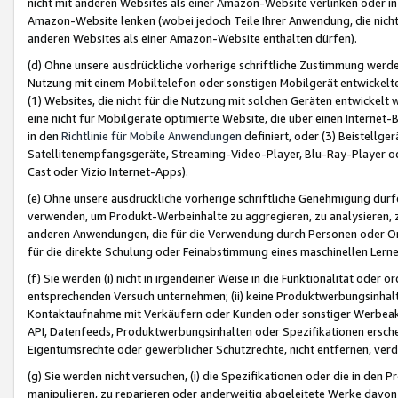
nicht mit anderen Websites als einer Amazon-Website verlinken oder i
Amazon-Website lenken (wobei jedoch Teile Ihrer Anwendung, die nich
anderen Websites als einer Amazon-Website enthalten dürfen).
(d) Ohne unsere ausdrückliche vorherige schriftliche Zustimmung werd
Nutzung mit einem Mobiltelefon oder sonstigen Mobilgerät entwickelt
(1) Websites, die nicht für die Nutzung mit solchen Geräten entwickelt
eine nicht für Mobilgeräte optimierte Website, die über einen Interne
in den
Richtlinie für Mobile Anwendungen
definiert, oder (3) Beistellge
Satellitenempfangsgeräte, Streaming-Video-Player, Blu-Ray-Player ode
Cast oder Vizio Internet-Apps).
(e) Ohne unsere ausdrückliche vorherige schriftliche Genehmigung dürfe
verwenden, um Produkt-Werbeinhalte zu aggregieren, zu analysieren, 
anderen Anwendungen, die für die Verwendung durch Personen oder Or
für die direkte Schulung oder Feinabstimmung eines maschinellen Lern
(f) Sie werden (i) nicht in irgendeiner Weise in die Funktionalität ode
entsprechenden Versuch unternehmen; (ii) keine Produktwerbungsinha
Kontaktaufnahme mit Verkäufern oder Kunden oder sonstiger Werbeaktiv
API, Datenfeeds, Produktwerbungsinhalten oder Spezifikationen erschei
Eigentumsrechte oder gewerblicher Schutzrechte, nicht entfernen, verd
(g) Sie werden nicht versuchen, (i) die Spezifikationen oder die in de
manipulieren, zu reparieren oder anderweitig abgeleitete Werke davon z