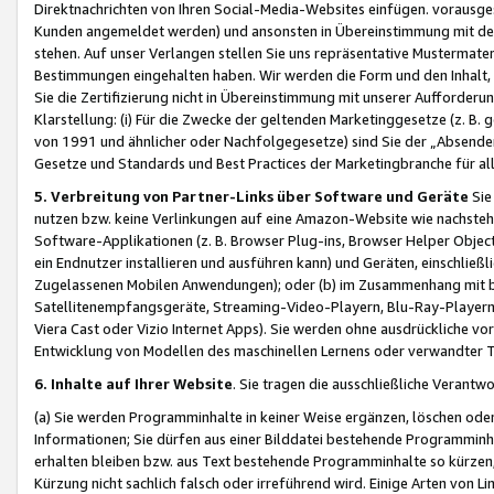
Direktnachrichten von Ihren Social-Media-Websites einfügen. vorausg
Kunden angemeldet werden) und ansonsten in Übereinstimmung mit der
stehen. Auf unser Verlangen stellen Sie uns repräsentative Mustermater
Bestimmungen eingehalten haben. Wir werden die Form und den Inhalt, di
Sie die Zertifizierung nicht in Übereinstimmung mit unserer Aufforderu
Klarstellung: (i) Für die Zwecke der geltenden Marketinggesetze (z. 
von 1991 und ähnlicher oder Nachfolgegesetze) sind Sie der „Absender“ j
Gesetze und Standards und Best Practices der Marketingbranche für 
5. Verbreitung von Partner-Links über Software und Geräte
Sie
nutzen bzw. keine Verlinkungen auf eine Amazon-Website wie nachsteh
Software-Applikationen (z. B. Browser Plug-ins, Browser Helper Objec
ein Endnutzer installieren und ausführen kann) und Geräten, einschlie
Zugelassenen Mobilen Anwendungen); oder (b) im Zusammenhang mit bzw.
Satellitenempfangsgeräte, Streaming-Video-Playern, Blu-Ray-Playern 
Viera Cast oder Vizio Internet Apps). Sie werden ohne ausdrückliche v
Entwicklung von Modellen des maschinellen Lernens oder verwandter 
6. Inhalte auf Ihrer Website
. Sie tragen die ausschließliche Verantwo
(a) Sie werden Programminhalte in keiner Weise ergänzen, löschen oder
Informationen; Sie dürfen aus einer Bilddatei bestehende Programminhal
erhalten bleiben bzw. aus Text bestehende Programminhalte so kürzen, 
Kürzung nicht sachlich falsch oder irreführend wird. Einige Arten von L