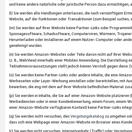
und keine andere natürliche oder juristische Person dazu ermächtigen, a
(l) Sie werden alle Handlungen unterlassen, die nach vernünftigem Erme
Website, auf der Funktionen oder Transaktionen (zum Beispiel suchen, s
(m) Sie werden auf Ihrer Website keine Partner-Links oder Programmin
Spionagesoftware, Schadsoftware, Computerviren, Würmern, Trojaner
Herunterladen oder Installieren auf einem Nutzer-Computer oder ande
genehmigt wurden.
(n) Sie werden Amazon-Websites oder Teile davon nicht auf Ihrer Websi
(z. B., WebView) innerhalb einer Mobilen Anwendung. Die Darstellung ein
Teilnahmevoraussetzungen stellt jedoch keinen Verstoß gegen diese Zif
(o) Sie werden keine Partner-Links oder andere Inhalte, die eine Am
Werbeseiten oder Layer-Werbung einstellen oder bereitstellen, mit Au
bewerben, die eng mit dem auf Ihrer Website befindlichen Material z
(p) Sie werden in Inhalte, die Sie auf einer Amazon-Website platzier
Werbediensten oder in einer Kundenbewertung, einem Forum, einem Wun
einer Amazon-Website verfügbaren Kontext) keine Partner-Links integr
(q) Sie werden nicht versuchen, den
Vergütungskatalog
zu umgehen oder
dass sich eine Webpage einer Amazon-Website im Browser eines Kunden 
(r) Sie werden nicht versuchen, Internetverkehr (Traffic) oder Vergü