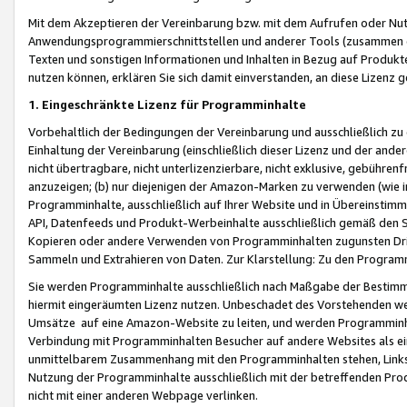
Mit dem Akzeptieren der Vereinbarung bzw. mit dem Aufrufen oder Nutz
Anwendungsprogrammierschnittstellen und anderer Tools (zusammen die
Texten und sonstigen Informationen und Inhalten in Bezug auf Produkte
nutzen können, erklären Sie sich damit einverstanden, an diese Lizenz 
1. Eingeschränkte Lizenz für Programminhalte
Vorbehaltlich der Bedingungen der Vereinbarung und ausschließlich z
Einhaltung der Vereinbarung (einschließlich dieser Lizenz und der ande
nicht übertragbare, nicht unterlizenzierbare, nicht exklusive, gebühren
anzuzeigen; (b) nur diejenigen der Amazon-Marken zu verwenden (wie in 
Programminhalte, ausschließlich auf Ihrer Website und in Übereinstimmu
API, Datenfeeds und Produkt-Werbeinhalte ausschließlich gemäß den Spe
Kopieren oder andere Verwenden von Programminhalten zugunsten Dri
Sammeln und Extrahieren von Daten. Zur Klarstellung: Zu den Program
Sie werden Programminhalte ausschließlich nach Maßgabe der Besti
hiermit eingeräumten Lizenz nutzen. Unbeschadet des Vorstehenden we
Umsätze auf eine Amazon-Website zu leiten, und werden Programminhal
Verbindung mit Programminhalten Besucher auf andere Websites als ein
unmittelbarem Zusammenhang mit den Programminhalten stehen, Links z
Nutzung der Programminhalte ausschließlich mit der betreffenden Pr
nicht mit einer anderen Webpage verlinken.