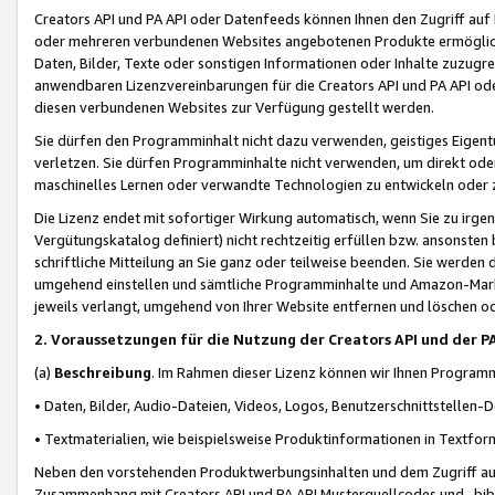
Creators API und PA API oder Datenfeeds können Ihnen den Zugriff auf D
oder mehreren verbundenen Websites angebotenen Produkte ermögliche
Daten, Bilder, Texte oder sonstigen Informationen oder Inhalte zuzugre
anwendbaren Lizenzvereinbarungen für die Creators API und PA API od
diesen verbundenen Websites zur Verfügung gestellt werden.
Sie dürfen den Programminhalt nicht dazu verwenden, geistiges Eigent
verletzen. Sie dürfen Programminhalte nicht verwenden, um direkt ode
maschinelles Lernen oder verwandte Technologien zu entwickeln oder zu
Die Lizenz endet mit sofortiger Wirkung automatisch, wenn Sie zu irg
Vergütungskatalog definiert) nicht rechtzeitig erfüllen bzw. ansonsten
schriftliche Mitteilung an Sie ganz oder teilweise beenden. Sie werden
umgehend einstellen und sämtliche Programminhalte und Amazon-Marke
jeweils verlangt, umgehend von Ihrer Website entfernen und löschen od
2. Voraussetzungen für die Nutzung der Creators API und der P
(a)
Beschreibung
. Im Rahmen dieser Lizenz können wir Ihnen Programmi
• Daten, Bilder, Audio-Dateien, Videos, Logos, Benutzerschnittstellen-
• Textmaterialien, wie beispielsweise Produktinformationen in Textfor
Neben den vorstehenden Produktwerbungsinhalten und dem Zugriff auf 
Zusammenhang mit Creators API und PA API Musterquellcodes und -bibli