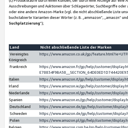
(c) Produktkäufe durch einen Kunden, der durch eine Anzeige auf eine 
Ausschreibungen und Auktionen über Schlagwörter, Suchbegriffe oder 
oder eine andere Amazon-Marke (vgl. die nicht abschließende Liste un
buchstabierte Varianten dieser Wörter (z. B. „ammazon“, „amaozn“ und „
Suchplatzierung
”);
Land
Nicht abschließende Liste der Marken
Vereinigtes
https://www.amazon.co.uk/gp/feature.html?ie=U
Königreich
Frankreich
https://www.amazon.fr/gp/help/customer/displa
E78834F9BA58__SECTION_64DE0ED1D744420E9
Italien
https://www.amazon.it/gp/help/customer/display
Irland
https://www.amazon.ie/gp/help/customer/displa
Niederlande
https://www.amazon.nl/gp/help/customer/display
Spanien
https://www.amazon.es/gp/help/customer/display
Deutschland
https://www.amazon.de/gp/help/customer/displa
Schweden
https://www.amazon.de/gp/help/customer/displa
Polen
https://www.amazon.pl/gp/help/customer/display
Belgien
https://www.amazon.com.be/gp/help/customer/d