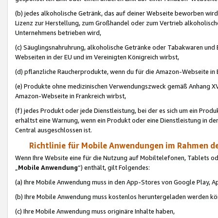
(b) jedes alkoholische Getränk, das auf deiner Webseite beworben wird
Lizenz zur Herstellung, zum Großhandel oder zum Vertrieb alkoholisch
Unternehmens betrieben wird,
(c) Säuglingsnahruhrung, alkoholische Getränke oder Tabakwaren und E
Webseiten in der EU und im Vereinigten Königreich wirbst,
(d) pflanzliche Raucherprodukte, wenn du für die Amazon-Webseite in B
(e) Produkte ohne medizinischen Verwendungszweck gemäß Anhang XVI 
Amazon-Webseite in Frankreich wirbst,
(f) jedes Produkt oder jede Dienstleistung, bei der es sich um ein Prod
erhältst eine Warnung, wenn ein Produkt oder eine Dienstleistung in de
Central ausgeschlossen ist.
Richtlinie für Mobile Anwendungen im Rahmen de
Wenn Ihre Website eine für die Nutzung auf Mobiltelefonen, Tablets 
„
Mobile Anwendung
“) enthält, gilt Folgendes:
(a) Ihre Mobile Anwendung muss in den App-Stores von Google Play, A
(b) Ihre Mobile Anwendung muss kostenlos heruntergeladen werden könn
(c) Ihre Mobile Anwendung muss originäre Inhalte haben,