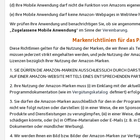
(d) Ihre Mobile Anwendung darf nicht die Funktion von Amazons eige
(e) Ihre Mobile Anwendung darf keine Amazon-Webpages in WebView 
Wir prüfen Ihre Anwendung und benachrichtigen Sie, ob sie angenomm
„
Zugelassene Mobile Anwendung
“ im Sinne der
Vereinbarung
.
Markenrichtlinien für das 
Diese Richtlinien gelten für die Nutzung der Marken, die wir Ihnen als 
müssen jederzeit strikt eingehalten werden, und jede Nutzung der Ama
Lizenzen bezüglich Ihrer Nutzung der Amazon-Marken.
1. SIE DÜRFEN DIE AMAZON-MARKEN AUSSCHLIESSLICH DURCH DARS
AUF EINER AMAZON-WEBSITE MITTELS EINES ENTSPRECHENDEN PART
2. Ihre Nutzung der Amazon-Marken muss (i) im Einklang mit der aktuells
Programmdokumentation (wie im
Vergütungskatalog
definiert) erfolg
3. Sie dürfen die Amazon-Marken ausschließlich für den in der Progr
nicht wie folgt nutzen oder darstellen: (i) in einer Weise, die ein Spo
Produkte und Dienstleistungen zu verunglimpfen, (iii) in einer Weise
schädigen könnte, oder (iv) in Offline-Materialien oder E-Mails (z. B.
Dokumenten oder mündlicher Werbung).
4. Wir werden Ihnen ein Bild bzw. Bilder der Amazon-Marken zur Verfüg