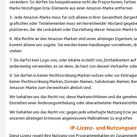
verändern. So dürfen Sie beispielsweise nicht die Proportionen, Farb
Marke hinzufügen bzw. Elemente aus einer Amazon-Marke entfernen.
5. Jede Amazon-Marke muss für sich alleine in ihrer Gesamtheit darge
grafischen oder Textelementen muss ein hinreichender Abstand gegebe
platzieren, der die Lesbarkeit oder Darstellung dieser Amazon-Marke b
6. Alle Rechte an den Amazon-Marken sind unser alleiniges Eigentum, 
kommt alleine uns zugute. Sie werden keine Handlungen vornehmen, 
stehen.
7. Du darfst kein Logo von, oder Inhalte erstellt von,
Drittanbietern au
anderweitig verwenden, es sei denn, du hast von diesem Verkäufer oder
8. Sie dürfen in keiner Rechtsordnung Marken nutzen oder zur Eintragu
keiner Rechtsordnung Marken, Domain-Namen, Subdomain-Namen, Benu
Amazon-Marke zum Verwechseln ähnlich sind.
Wir behalten uns das Recht vor, diese Markenrichtlinien und die gene
Einstellen einer Änderungsmitteilung oder überarbeiteter Markenricht
Wir behalten uns das Recht vor, gegen jede unbefugte Nutzung bzw. jede 
unserem alleinigen Ermessen angemessene Maßnahmen zu ergreifen.
IP-Lizenz- und Nutzungsan
Diese Lizenz regelt Ihre Nutzung von Programminhalten im Zusammen