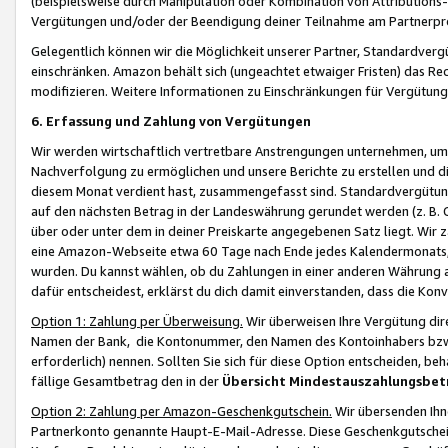
(beispielsweise durch Manipulation oder Kombination von Attributions-
Vergütungen und/oder der Beendigung deiner Teilnahme am Partnerp
Gelegentlich können wir die Möglichkeit unserer Partner, Standardv
einschränken. Amazon behält sich (ungeachtet etwaiger Fristen) das Re
modifizieren. Weitere Informationen zu Einschränkungen für Vergütung
6. Erfassung und Zahlung von Vergütungen
Wir werden wirtschaftlich vertretbare Anstrengungen unternehmen, um 
Nachverfolgung zu ermöglichen und unsere Berichte zu erstellen und di
diesem Monat verdient hast, zusammengefasst sind. Standardvergütung
auf den nächsten Betrag in der Landeswährung gerundet werden (z. B. C
über oder unter dem in deiner Preiskarte angegebenen Satz liegt. Wir
eine Amazon-Webseite etwa 60 Tage nach Ende jedes Kalendermonats, i
wurden. Du kannst wählen, ob du Zahlungen in einer anderen Währung
dafür entscheidest, erklärst du dich damit einverstanden, dass die K
Option 1: Zahlung per Überweisung.
Wir überweisen Ihre Vergütung dir
Namen der Bank, die Kontonummer, den Namen des Kontoinhabers bzw. a
erforderlich) nennen. Sollten Sie sich für diese Option entscheiden, be
fällige Gesamtbetrag den in der
Übersicht Mindestauszahlungsbet
Option 2: Zahlung per Amazon-Geschenkgutschein.
Wir übersenden Ihne
Partnerkonto genannte Haupt-E-Mail-Adresse. Diese Geschenkgutschei