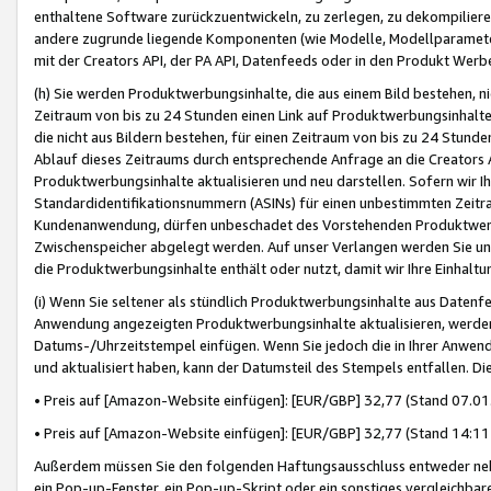
enthaltene Software zurückzuentwickeln, zu zerlegen, zu dekompilier
andere zugrunde liegende Komponenten (wie Modelle, Modellparameter
mit der Creators API, der PA API, Datenfeeds oder in den Produkt Werb
(h) Sie werden Produktwerbungsinhalte, die aus einem Bild bestehen, ni
Zeitraum von bis zu 24 Stunden einen Link auf Produktwerbungsinhalte
die nicht aus Bildern bestehen, für einen Zeitraum von bis zu 24 Stund
Ablauf dieses Zeitraums durch entsprechende Anfrage an die Creators 
Produktwerbungsinhalte aktualisieren und neu darstellen. Sofern wir Ih
Standardidentifikationsnummern (ASINs) für einen unbestimmten Zeitra
Kundenanwendung, dürfen unbeschadet des Vorstehenden Produktwerbu
Zwischenspeicher abgelegt werden. Auf unser Verlangen werden Sie un
die Produktwerbungsinhalte enthält oder nutzt, damit wir Ihre Einhalt
(i) Wenn Sie seltener als stündlich Produktwerbungsinhalte aus Datenfe
Anwendung angezeigten Produktwerbungsinhalte aktualisieren, werden 
Datums-/Uhrzeitstempel einfügen. Wenn Sie jedoch die in Ihrer Anwe
und aktualisiert haben, kann der Datumsteil des Stempels entfallen. Dies
• Preis auf [Amazon-Website einfügen]: [EUR/GBP] 32,77 (Stand 07.01.
• Preis auf [Amazon-Website einfügen]: [EUR/GBP] 32,77 (Stand 14:11 
Außerdem müssen Sie den folgenden Haftungsausschluss entweder neb
ein Pop-up-Fenster, ein Pop-up-Skript oder ein sonstiges vergleichba