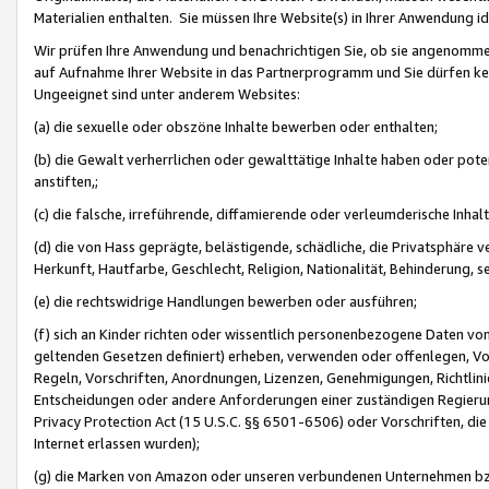
Materialien enthalten. Sie müssen Ihre Website(s) in Ihrer Anwendung ide
Wir prüfen Ihre Anwendung und benachrichtigen Sie, ob sie angenommen
auf Aufnahme Ihrer Website in das Partnerprogramm und Sie dürfen kei
Ungeeignet sind unter anderem Websites:
(a) die sexuelle oder obszöne Inhalte bewerben oder enthalten;
(b) die Gewalt verherrlichen oder gewalttätige Inhalte haben oder pot
anstiften,;
(c) die falsche, irreführende, diffamierende oder verleumderische Inha
(d) die von Hass geprägte, belästigende, schädliche, die Privatsphäre v
Herkunft, Hautfarbe, Geschlecht, Religion, Nationalität, Behinderung, 
(e) die rechtswidrige Handlungen bewerben oder ausführen;
(f) sich an Kinder richten oder wissentlich personenbezogene Daten vo
geltenden Gesetzen definiert) erheben, verwenden oder offenlegen, Vo
Regeln, Vorschriften, Anordnungen, Lizenzen, Genehmigungen, Richtlini
Entscheidungen oder andere Anforderungen einer zuständigen Regierung
Privacy Protection Act (15 U.S.C. §§ 6501-6506) oder Vorschriften, di
Internet erlassen wurden);
(g) die Marken von Amazon oder unseren verbundenen Unternehmen b