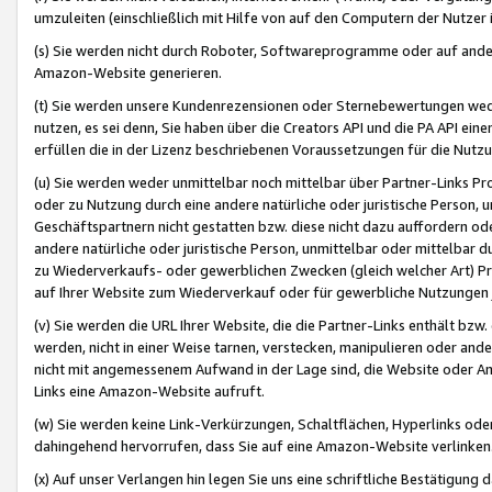
umzuleiten (einschließlich mit Hilfe von auf den Computern der Nutzer i
(s) Sie werden nicht durch Roboter, Softwareprogramme oder auf andere
Amazon-Website generieren.
(t) Sie werden unsere Kundenrezensionen oder Sternebewertungen wed
nutzen, es sei denn, Sie haben über die Creators API und die PA API e
erfüllen die in der Lizenz beschriebenen Voraussetzungen für die Nutzu
(u) Sie werden weder unmittelbar noch mittelbar über Partner-Links P
oder zu Nutzung durch eine andere natürliche oder juristische Person,
Geschäftspartnern nicht gestatten bzw. diese nicht dazu auffordern od
andere natürliche oder juristische Person, unmittelbar oder mittelbar
zu Wiederverkaufs- oder gewerblichen Zwecken (gleich welcher Art) 
auf Ihrer Website zum Wiederverkauf oder für gewerbliche Nutzungen 
(v) Sie werden die URL Ihrer Website, die die Partner-Links enthält b
werden, nicht in einer Weise tarnen, verstecken, manipulieren oder and
nicht mit angemessenem Aufwand in der Lage sind, die Website oder A
Links eine Amazon-Website aufruft.
(w) Sie werden keine Link-Verkürzungen, Schaltflächen, Hyperlinks ode
dahingehend hervorrufen, dass Sie auf eine Amazon-Website verlinken
(x) Auf unser Verlangen hin legen Sie uns eine schriftliche Bestätigung