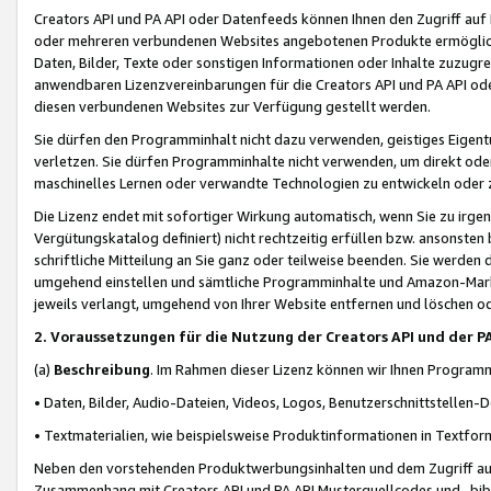
Creators API und PA API oder Datenfeeds können Ihnen den Zugriff auf D
oder mehreren verbundenen Websites angebotenen Produkte ermögliche
Daten, Bilder, Texte oder sonstigen Informationen oder Inhalte zuzugre
anwendbaren Lizenzvereinbarungen für die Creators API und PA API od
diesen verbundenen Websites zur Verfügung gestellt werden.
Sie dürfen den Programminhalt nicht dazu verwenden, geistiges Eigent
verletzen. Sie dürfen Programminhalte nicht verwenden, um direkt ode
maschinelles Lernen oder verwandte Technologien zu entwickeln oder zu
Die Lizenz endet mit sofortiger Wirkung automatisch, wenn Sie zu irg
Vergütungskatalog definiert) nicht rechtzeitig erfüllen bzw. ansonsten
schriftliche Mitteilung an Sie ganz oder teilweise beenden. Sie werden
umgehend einstellen und sämtliche Programminhalte und Amazon-Marke
jeweils verlangt, umgehend von Ihrer Website entfernen und löschen od
2. Voraussetzungen für die Nutzung der Creators API und der P
(a)
Beschreibung
. Im Rahmen dieser Lizenz können wir Ihnen Programmi
• Daten, Bilder, Audio-Dateien, Videos, Logos, Benutzerschnittstellen-
• Textmaterialien, wie beispielsweise Produktinformationen in Textfor
Neben den vorstehenden Produktwerbungsinhalten und dem Zugriff auf 
Zusammenhang mit Creators API und PA API Musterquellcodes und -bibli