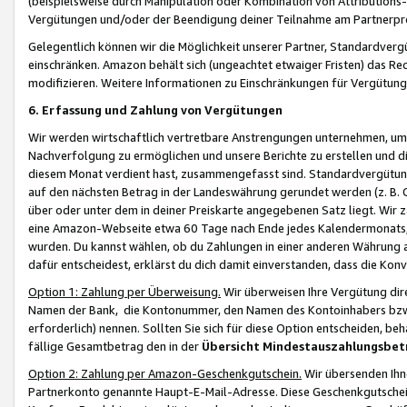
(beispielsweise durch Manipulation oder Kombination von Attributions-
Vergütungen und/oder der Beendigung deiner Teilnahme am Partnerp
Gelegentlich können wir die Möglichkeit unserer Partner, Standardv
einschränken. Amazon behält sich (ungeachtet etwaiger Fristen) das Re
modifizieren. Weitere Informationen zu Einschränkungen für Vergütung
6. Erfassung und Zahlung von Vergütungen
Wir werden wirtschaftlich vertretbare Anstrengungen unternehmen, um 
Nachverfolgung zu ermöglichen und unsere Berichte zu erstellen und di
diesem Monat verdient hast, zusammengefasst sind. Standardvergütung
auf den nächsten Betrag in der Landeswährung gerundet werden (z. B. C
über oder unter dem in deiner Preiskarte angegebenen Satz liegt. Wir
eine Amazon-Webseite etwa 60 Tage nach Ende jedes Kalendermonats, i
wurden. Du kannst wählen, ob du Zahlungen in einer anderen Währung
dafür entscheidest, erklärst du dich damit einverstanden, dass die K
Option 1: Zahlung per Überweisung.
Wir überweisen Ihre Vergütung dir
Namen der Bank, die Kontonummer, den Namen des Kontoinhabers bzw. a
erforderlich) nennen. Sollten Sie sich für diese Option entscheiden, be
fällige Gesamtbetrag den in der
Übersicht Mindestauszahlungsbet
Option 2: Zahlung per Amazon-Geschenkgutschein.
Wir übersenden Ihne
Partnerkonto genannte Haupt-E-Mail-Adresse. Diese Geschenkgutschei