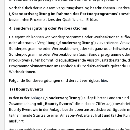
Vorbehaltlich der in diesem Vergütungskatalog beschriebenen Einschr
(„
Standardvergütung im Rahmen des Partnerprogramms
“) besc
bestimmten Prozentsatzes der Qualifizierten Erlöse.
4. Sondervergütung oder Werbeaktionen
Gelegentlich können wir Sonderprogramme oder Werbeaktionen auflegen,
oder alternative Vergütung („
Sondervergütung
”) zu verdienen. Amazo
Sonderprogramme oder Werbeaktionen jederzeit ganz oder teilweise einz
Sonderprogramme oder Werbeaktionen (auch Sonderprogramme oder We
Produktverkäufen kommt) disqualifizierende Ausschlusstatbestände, di
Programmdokumentation im Hinblick auf Produktverkäufe geltende E
Werbeaktionen.
Folgende Sondervergütungen sind derzeit verfügbar:
hier
.
(a) Bounty Events
In den in der
Anlage
(„
Sondervergütung
“) aufgeführten Ländern sind
Zusammenhang mit „
Bounty Events
“ die in dieser Ziffer 4 (a) besch
Bounty Event wie in der Anlage beschrieben anspruchsberechtigt sein mu
teilnehmende Startseite einer Amazon-Website aufruft und (2) der Kun
ausführt.
Amazon zahlt keine Sondervergütung, wenn das zugrundeliegende Boun