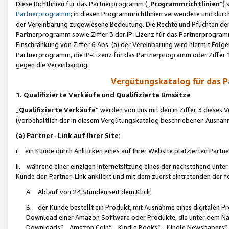
Diese Richtlinien für das Partnerprogramm („
Programmrichtlinien
“)
Partnerprogramm
; in diesen Programmrichtlinien verwendete und durch
der Vereinbarung zugewiesene Bedeutung. Die Rechte und Pflichten de
Partnerprogramm sowie Ziffer 3 der IP-Lizenz für das Partnerprogram
Einschränkung von Ziffer 6 Abs. (a) der Vereinbarung wird hiermit Fol
Partnerprogramm, die IP-Lizenz für das Partnerprogramm oder Ziffer 1
gegen die Vereinbarung.
Vergütungskatalog für das 
1. Qualifizierte Verkäufe und Qualifizierte Umsätze
„
Qualifizierte Verkäufe
“ werden von uns mit den in Ziffer 3 diese
(vorbehaltlich der in diesem Vergütungskatalog beschriebenen Ausnah
(a) Partner- Link auf Ihrer Site
:
i. ein Kunde durch Anklicken eines auf Ihrer Website platzierten Part
ii. während einer einzigen Internetsitzung eines der nachstehend unter (i)
Kunde den Partner-Link anklickt und mit dem zuerst eintretenden der f
A. Ablauf von 24 Stunden seit dem Klick,
B. der Kunde bestellt ein Produkt, mit Ausnahme eines digitalen P
Download einer Amazon Software oder Produkte, die unter dem N
Downloads“, „Amazon Coin“, „Kindle Books“, „Kindle Newspapers“, „