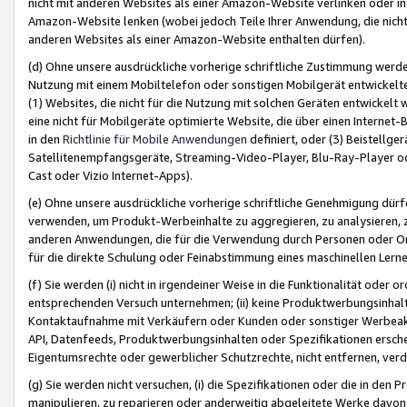
nicht mit anderen Websites als einer Amazon-Website verlinken oder i
Amazon-Website lenken (wobei jedoch Teile Ihrer Anwendung, die nich
anderen Websites als einer Amazon-Website enthalten dürfen).
(d) Ohne unsere ausdrückliche vorherige schriftliche Zustimmung werd
Nutzung mit einem Mobiltelefon oder sonstigen Mobilgerät entwickelt
(1) Websites, die nicht für die Nutzung mit solchen Geräten entwickelt
eine nicht für Mobilgeräte optimierte Website, die über einen Interne
in den
Richtlinie für Mobile Anwendungen
definiert, oder (3) Beistellge
Satellitenempfangsgeräte, Streaming-Video-Player, Blu-Ray-Player ode
Cast oder Vizio Internet-Apps).
(e) Ohne unsere ausdrückliche vorherige schriftliche Genehmigung dürfe
verwenden, um Produkt-Werbeinhalte zu aggregieren, zu analysieren, 
anderen Anwendungen, die für die Verwendung durch Personen oder Or
für die direkte Schulung oder Feinabstimmung eines maschinellen Lern
(f) Sie werden (i) nicht in irgendeiner Weise in die Funktionalität ode
entsprechenden Versuch unternehmen; (ii) keine Produktwerbungsinha
Kontaktaufnahme mit Verkäufern oder Kunden oder sonstiger Werbeaktiv
API, Datenfeeds, Produktwerbungsinhalten oder Spezifikationen erschei
Eigentumsrechte oder gewerblicher Schutzrechte, nicht entfernen, verd
(g) Sie werden nicht versuchen, (i) die Spezifikationen oder die in de
manipulieren, zu reparieren oder anderweitig abgeleitete Werke davon z