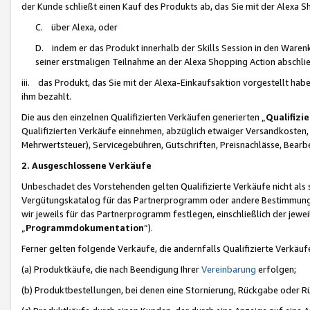
der Kunde schließt einen Kauf des Produkts ab, das Sie mit der Alexa 
C. über Alexa, oder
D. indem er das Produkt innerhalb der Skills Session in den Waren
seiner erstmaligen Teilnahme an der Alexa Shopping Action abschlie
iii. das Produkt, das Sie mit der Alexa-Einkaufsaktion vorgestellt ha
ihm bezahlt.
Die aus den einzelnen Qualifizierten Verkäufen generierten „
Qualifizi
Qualifizierten Verkäufe einnehmen, abzüglich etwaiger Versandkosten
Mehrwertsteuer), Servicegebühren, Gutschriften, Preisnachlässe, Bear
2. Ausgeschlossene Verkäufe
Unbeschadet des Vorstehenden gelten Qualifizierte Verkäufe nicht als
Vergütungskatalog für das Partnerprogramm oder andere Bestimmungen,
wir jeweils für das Partnerprogramm festlegen, einschließlich der jewe
„
Programmdokumentation
“).
Ferner gelten folgende Verkäufe, die andernfalls Qualifizierte Verkä
(a) Produktkäufe, die nach Beendigung Ihrer
Vereinbarung
erfolgen;
(b) Produktbestellungen, bei denen eine Stornierung, Rückgabe oder R