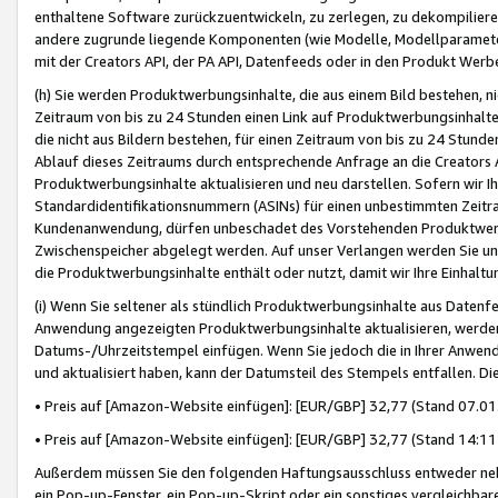
enthaltene Software zurückzuentwickeln, zu zerlegen, zu dekompilier
andere zugrunde liegende Komponenten (wie Modelle, Modellparameter
mit der Creators API, der PA API, Datenfeeds oder in den Produkt Werb
(h) Sie werden Produktwerbungsinhalte, die aus einem Bild bestehen, ni
Zeitraum von bis zu 24 Stunden einen Link auf Produktwerbungsinhalte
die nicht aus Bildern bestehen, für einen Zeitraum von bis zu 24 Stund
Ablauf dieses Zeitraums durch entsprechende Anfrage an die Creators 
Produktwerbungsinhalte aktualisieren und neu darstellen. Sofern wir Ih
Standardidentifikationsnummern (ASINs) für einen unbestimmten Zeitra
Kundenanwendung, dürfen unbeschadet des Vorstehenden Produktwerbu
Zwischenspeicher abgelegt werden. Auf unser Verlangen werden Sie un
die Produktwerbungsinhalte enthält oder nutzt, damit wir Ihre Einhalt
(i) Wenn Sie seltener als stündlich Produktwerbungsinhalte aus Datenfe
Anwendung angezeigten Produktwerbungsinhalte aktualisieren, werden 
Datums-/Uhrzeitstempel einfügen. Wenn Sie jedoch die in Ihrer Anwe
und aktualisiert haben, kann der Datumsteil des Stempels entfallen. Dies
• Preis auf [Amazon-Website einfügen]: [EUR/GBP] 32,77 (Stand 07.01.
• Preis auf [Amazon-Website einfügen]: [EUR/GBP] 32,77 (Stand 14:11 
Außerdem müssen Sie den folgenden Haftungsausschluss entweder neb
ein Pop-up-Fenster, ein Pop-up-Skript oder ein sonstiges vergleichba