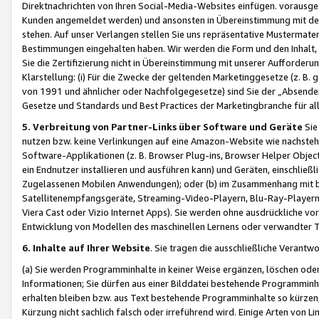
Direktnachrichten von Ihren Social-Media-Websites einfügen. vorausg
Kunden angemeldet werden) und ansonsten in Übereinstimmung mit der
stehen. Auf unser Verlangen stellen Sie uns repräsentative Mustermater
Bestimmungen eingehalten haben. Wir werden die Form und den Inhalt, di
Sie die Zertifizierung nicht in Übereinstimmung mit unserer Aufforderu
Klarstellung: (i) Für die Zwecke der geltenden Marketinggesetze (z. 
von 1991 und ähnlicher oder Nachfolgegesetze) sind Sie der „Absender“ j
Gesetze und Standards und Best Practices der Marketingbranche für 
5. Verbreitung von Partner-Links über Software und Geräte
Sie
nutzen bzw. keine Verlinkungen auf eine Amazon-Website wie nachsteh
Software-Applikationen (z. B. Browser Plug-ins, Browser Helper Objec
ein Endnutzer installieren und ausführen kann) und Geräten, einschlie
Zugelassenen Mobilen Anwendungen); oder (b) im Zusammenhang mit bzw.
Satellitenempfangsgeräte, Streaming-Video-Playern, Blu-Ray-Playern 
Viera Cast oder Vizio Internet Apps). Sie werden ohne ausdrückliche v
Entwicklung von Modellen des maschinellen Lernens oder verwandter 
6. Inhalte auf Ihrer Website
. Sie tragen die ausschließliche Verantwo
(a) Sie werden Programminhalte in keiner Weise ergänzen, löschen oder
Informationen; Sie dürfen aus einer Bilddatei bestehende Programminhal
erhalten bleiben bzw. aus Text bestehende Programminhalte so kürzen, 
Kürzung nicht sachlich falsch oder irreführend wird. Einige Arten von L