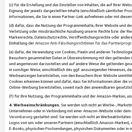
(c) für die Erstellung und das Einstellen von Inhalten, die auf Ihrer We
Eignung der jeweils dargestellten Inhalte (einschließlich sämtlicher 
Informationen, die Sie in einen Partner-Link aufnehmen oder mit diese
(d) dafür, dass die Nutzung der Programminhalte, Ihrer Website und des 
Verletzung oder missbräuchliche Ausübung unserer Rechte bzw. der Recht
Markenrechte, Datenschutzrechte, Veröffentlichungsrechte oder anderer
Einhaltung der
Amazon Anti-Fälschungsrichtlinien für das Partnerpro
(e) dafür, die Verwendung von Cookies, Pixeln und anderen Technologien
Besuchern gesammelten Daten in Übereinstimmung mit den geltenden Ge
und angemessen darzustellen und auf andere Weise die geltenden geset
in sonstiger Weise, einschließlich des ggf. anzuzeigenden Hinweises, d
Werbeanzeigen bereitstellen, von den Besuchern Ihrer Website unmitte
Cookies erkennen können und dafür, dass Sie Informationen über die v
Online-Werbung bereitstellen, soweit nach den anwendbaren gesetzlic
(f) für Ihre Nutzung, der Programminhalte und der Amazon-Marken, u
4. Werbeeinschränkungen.
Sie werden sich nicht an Werbe-, Market
Unternehmen oder in Verbindung mit einer Amazon-Website oder dem Pa
Vereinbarung
gestattet sind. Sie werden sich nicht an Werbeaktivitäten
Logos von uns oder unseren Partnern (einschließlich Amazon-Marken), 
E-Books, physischen Postsendungen, physischen Dokumenten oder in 