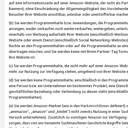
auf eine Informationsseite auf einer Amazon-Website, der nicht als Part
Bannern); ohne Einschränkung der Allgemeingültigkeit des Vorstehende
Besucher Ihrer Website unsichtbar, unlesbar oder unentzifferbar mache
(b) Sie werden Programminhalte bzw. Anwendungen, die Programminhalt
anzeigen, weder verkaufen noch weiterverkaufen, weitergeben, unterli
innerhalb von Werbung außerhalb Ihrer Website (einschließlich Werbun
Website oder einem Dienst (einschließlich Social Networking-Website
Rechte an den Programminhalten oder auf die Programminhalte an eine a
übertragen müssten, und Sie werden keine mit Ihrem Partner-Tag formati
Ihre Website ist.
(c) Sie werden Programminhalte, die nicht mehr auf einer Amazon-Websit
mehr zur Nutzung zur Verfügung stehen, umgehend von Ihrer Website e
(d) Sie werden keine Programminhalte, einschließlich in den Programmin
eine Person bzw. ein Unternehmen ein bestimmtes Produkt, eine Dienstle
geschäftlichen Beziehung oder Verbindung zu diesen steht (einschließli
Programminhalten).
(e) Sie werden Amazon-Marken (wie in den
Markenrichtlinien
definiert) 
„ammazon“, „amaozn“ und „kindel“) nicht zwecks Nutzung in einer Suc
Versuch unternehmen). Zusätzlich zu sonstigen Amazon zur Verfügung 
sorgen, dass von uns benannte Suchmaschinen Geschützte Begriffe (wie 