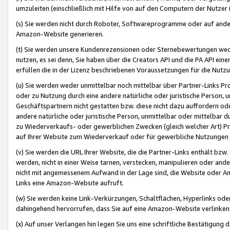
umzuleiten (einschließlich mit Hilfe von auf den Computern der Nutzer i
(s) Sie werden nicht durch Roboter, Softwareprogramme oder auf andere
Amazon-Website generieren.
(t) Sie werden unsere Kundenrezensionen oder Sternebewertungen wed
nutzen, es sei denn, Sie haben über die Creators API und die PA API e
erfüllen die in der Lizenz beschriebenen Voraussetzungen für die Nutzu
(u) Sie werden weder unmittelbar noch mittelbar über Partner-Links P
oder zu Nutzung durch eine andere natürliche oder juristische Person,
Geschäftspartnern nicht gestatten bzw. diese nicht dazu auffordern od
andere natürliche oder juristische Person, unmittelbar oder mittelbar
zu Wiederverkaufs- oder gewerblichen Zwecken (gleich welcher Art) 
auf Ihrer Website zum Wiederverkauf oder für gewerbliche Nutzungen 
(v) Sie werden die URL Ihrer Website, die die Partner-Links enthält b
werden, nicht in einer Weise tarnen, verstecken, manipulieren oder and
nicht mit angemessenem Aufwand in der Lage sind, die Website oder A
Links eine Amazon-Website aufruft.
(w) Sie werden keine Link-Verkürzungen, Schaltflächen, Hyperlinks ode
dahingehend hervorrufen, dass Sie auf eine Amazon-Website verlinken
(x) Auf unser Verlangen hin legen Sie uns eine schriftliche Bestätigung