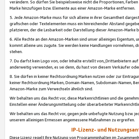
verändern. So dürfen Sie beispielsweise nicht die Proportionen, Farb
Marke hinzufügen bzw. Elemente aus einer Amazon-Marke entfernen.
5. Jede Amazon-Marke muss für sich alleine in ihrer Gesamtheit darge
grafischen oder Textelementen muss ein hinreichender Abstand gegebe
platzieren, der die Lesbarkeit oder Darstellung dieser Amazon-Marke b
6. Alle Rechte an den Amazon-Marken sind unser alleiniges Eigentum, 
kommt alleine uns zugute. Sie werden keine Handlungen vornehmen, 
stehen.
7. Du darfst kein Logo von, oder Inhalte erstellt von,
Drittanbietern au
anderweitig verwenden, es sei denn, du hast von diesem Verkäufer oder
8. Sie dürfen in keiner Rechtsordnung Marken nutzen oder zur Eintragu
keiner Rechtsordnung Marken, Domain-Namen, Subdomain-Namen, Benu
Amazon-Marke zum Verwechseln ähnlich sind.
Wir behalten uns das Recht vor, diese Markenrichtlinien und die gene
Einstellen einer Änderungsmitteilung oder überarbeiteter Markenricht
Wir behalten uns das Recht vor, gegen jede unbefugte Nutzung bzw. jede 
unserem alleinigen Ermessen angemessene Maßnahmen zu ergreifen.
IP-Lizenz- und Nutzungsan
Diese Lizenz regelt Ihre Nutzung von Programminhalten im Zusammen