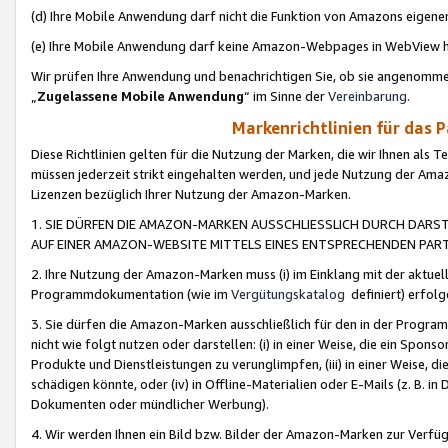
(d) Ihre Mobile Anwendung darf nicht die Funktion von Amazons eige
(e) Ihre Mobile Anwendung darf keine Amazon-Webpages in WebView 
Wir prüfen Ihre Anwendung und benachrichtigen Sie, ob sie angenomm
„
Zugelassene Mobile Anwendung
“ im Sinne der
Vereinbarung
.
Markenrichtlinien für das 
Diese Richtlinien gelten für die Nutzung der Marken, die wir Ihnen als 
müssen jederzeit strikt eingehalten werden, und jede Nutzung der Ama
Lizenzen bezüglich Ihrer Nutzung der Amazon-Marken.
1. SIE DÜRFEN DIE AMAZON-MARKEN AUSSCHLIESSLICH DURCH DARS
AUF EINER AMAZON-WEBSITE MITTELS EINES ENTSPRECHENDEN PART
2. Ihre Nutzung der Amazon-Marken muss (i) im Einklang mit der aktuells
Programmdokumentation (wie im
Vergütungskatalog
definiert) erfolg
3. Sie dürfen die Amazon-Marken ausschließlich für den in der Progr
nicht wie folgt nutzen oder darstellen: (i) in einer Weise, die ein Spo
Produkte und Dienstleistungen zu verunglimpfen, (iii) in einer Weise
schädigen könnte, oder (iv) in Offline-Materialien oder E-Mails (z. B.
Dokumenten oder mündlicher Werbung).
4. Wir werden Ihnen ein Bild bzw. Bilder der Amazon-Marken zur Verfüg