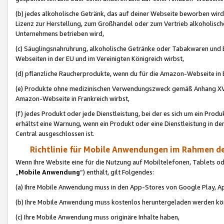
(b) jedes alkoholische Getränk, das auf deiner Webseite beworben wird
Lizenz zur Herstellung, zum Großhandel oder zum Vertrieb alkoholisch
Unternehmens betrieben wird,
(c) Säuglingsnahruhrung, alkoholische Getränke oder Tabakwaren und E
Webseiten in der EU und im Vereinigten Königreich wirbst,
(d) pflanzliche Raucherprodukte, wenn du für die Amazon-Webseite in B
(e) Produkte ohne medizinischen Verwendungszweck gemäß Anhang XVI 
Amazon-Webseite in Frankreich wirbst,
(f) jedes Produkt oder jede Dienstleistung, bei der es sich um ein Prod
erhältst eine Warnung, wenn ein Produkt oder eine Dienstleistung in de
Central ausgeschlossen ist.
Richtlinie für Mobile Anwendungen im Rahmen de
Wenn Ihre Website eine für die Nutzung auf Mobiltelefonen, Tablets 
„
Mobile Anwendung
“) enthält, gilt Folgendes:
(a) Ihre Mobile Anwendung muss in den App-Stores von Google Play, A
(b) Ihre Mobile Anwendung muss kostenlos heruntergeladen werden könn
(c) Ihre Mobile Anwendung muss originäre Inhalte haben,