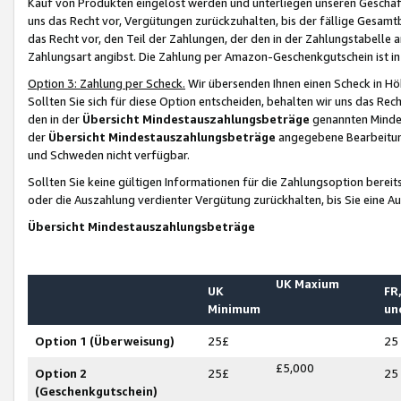
Kauf von Produkten eingelöst werden und unterliegen unseren Geschäf
uns das Recht vor, Vergütungen zurückzuhalten, bis der fällige Gesamt
das Recht vor, den Teil der Zahlungen, der den in der Zahlungstabelle 
Zahlungsart angibst. Die Zahlung per Amazon-Geschenkgutschein ist in
Option 3: Zahlung per Scheck.
Wir übersenden Ihnen einen Scheck in Höh
Sollten Sie sich für diese Option entscheiden, behalten wir uns das Rec
den in der
Übersicht Mindestauszahlungsbeträge
genannten Mindest
der
Übersicht Mindestauszahlungsbeträge
angegebene Bearbeitung
und Schweden nicht verfügbar.
Sollten Sie keine gültigen Informationen für die Zahlungsoption bereit
oder die Auszahlung verdienter Vergütung zurückhalten, bis Sie eine A
Übersicht Mindestauszahlungsbeträge
UK Maxium
UK
FR,
Minimum
un
Option 1 (Überweisung)
25£
25
£5,000
Option 2
25£
25
(Geschenkgutschein)