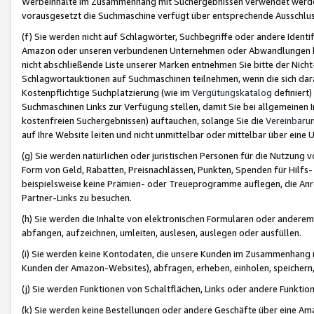
Werbeinhalte im Zusammenhang mit Suchergebnissen verwendet werden,
vorausgesetzt die Suchmaschine verfügt über entsprechende Ausschlu
(f) Sie werden nicht auf Schlagwörter, Suchbegriffe oder andere Ident
Amazon oder unseren verbundenen Unternehmen oder Abwandlungen bzw
nicht abschließende Liste unserer Marken entnehmen Sie bitte der Nich
Schlagwortauktionen auf Suchmaschinen teilnehmen, wenn die sich da
Kostenpflichtige Suchplatzierung (wie im
Vergütungskatalog
definiert
Suchmaschinen Links zur Verfügung stellen, damit Sie bei allgemeinen I
kostenfreien Suchergebnissen) auftauchen, solange Sie die
Vereinbaru
auf Ihre Website leiten und nicht unmittelbar oder mittelbar über eine
(g) Sie werden natürlichen oder juristischen Personen für die Nutzung 
Form von Geld, Rabatten, Preisnachlässen, Punkten, Spenden für Hilfs
beispielsweise keine Prämien- oder Treueprogramme auflegen, die Anrei
Partner-Links zu besuchen.
(h) Sie werden die Inhalte von elektronischen Formularen oder anderem M
abfangen, aufzeichnen, umleiten, auslesen, auslegen oder ausfüllen.
(i) Sie werden keine Kontodaten, die unsere Kunden im Zusammenhang 
Kunden der Amazon-Websites), abfragen, erheben, einholen, speichern,
(j) Sie werden Funktionen von Schaltflächen, Links oder andere Funkti
(k) Sie werden keine Bestellungen oder andere Geschäfte über eine Ama