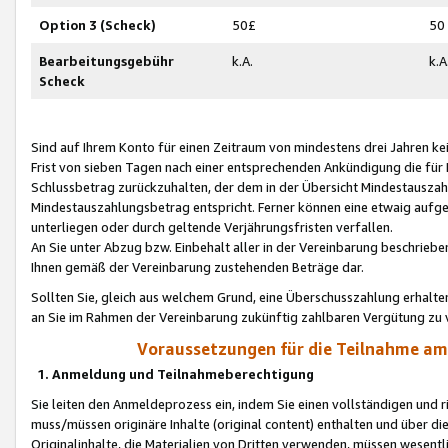
Option 3 (Scheck)
50£
50
Bearbeitungsgebühr
k.A.
k.A
Scheck
Sind auf Ihrem Konto für einen Zeitraum von mindestens drei Jahren kein
Frist von sieben Tagen nach einer entsprechenden Ankündigung die für
Schlussbetrag zurückzuhalten, der dem in der Übersicht Mindestausz
Mindestauszahlungsbetrag entspricht. Ferner können eine etwaig aufg
unterliegen oder durch geltende Verjährungsfristen verfallen.
An Sie unter Abzug bzw. Einbehalt aller in der Vereinbarung beschrieb
Ihnen gemäß der Vereinbarung zustehenden Beträge dar.
Sollten Sie, gleich aus welchem Grund, eine Überschusszahlung erhalte
an Sie im Rahmen der Vereinbarung zukünftig zahlbaren Vergütung zu 
Voraussetzungen für die Teilnahme a
1. Anmeldung und Teilnahmeberechtigung
Sie leiten den Anmeldeprozess ein, indem Sie einen vollständigen und 
muss/müssen originäre Inhalte (original content) enthalten und über d
Originalinhalte, die Materialien von Dritten verwenden, müssen wese