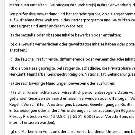
Materialien enthalten. Sie müssen Ihre Website(s) in Ihrer Anwendung ide
Wir prüfen Ihre Anwendung und benachrichtigen Sie, ob sie angenommen
auf Aufnahme Ihrer Website in das Partnerprogramm und Sie dürfen kei
Ungeeignet sind unter anderem Websites:
(a) die sexuelle oder obszöne Inhalte bewerben oder enthalten;
(b) die Gewalt verherrlichen oder gewalttätige Inhalte haben oder pot
anstiften,;
(c) die falsche, irreführende, diffamierende oder verleumderische Inha
(d) die von Hass geprägte, belästigende, schädliche, die Privatsphäre v
Herkunft, Hautfarbe, Geschlecht, Religion, Nationalität, Behinderung, 
(e) die rechtswidrige Handlungen bewerben oder ausführen;
(f) sich an Kinder richten oder wissentlich personenbezogene Daten vo
geltenden Gesetzen definiert) erheben, verwenden oder offenlegen, Vo
Regeln, Vorschriften, Anordnungen, Lizenzen, Genehmigungen, Richtlini
Entscheidungen oder andere Anforderungen einer zuständigen Regierung
Privacy Protection Act (15 U.S.C. §§ 6501-6506) oder Vorschriften, di
Internet erlassen wurden);
(g) die Marken von Amazon oder unseren verbundenen Unternehmen b