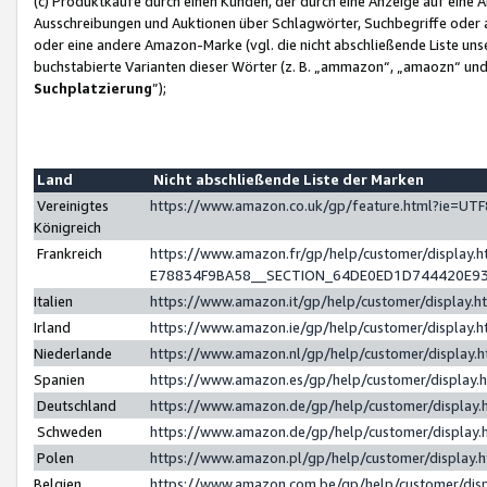
(c) Produktkäufe durch einen Kunden, der durch eine Anzeige auf eine 
Ausschreibungen und Auktionen über Schlagwörter, Suchbegriffe oder 
oder eine andere Amazon-Marke (vgl. die nicht abschließende Liste un
buchstabierte Varianten dieser Wörter (z. B. „ammazon“, „amaozn“ und „
Suchplatzierung
”);
Land
Nicht abschließende Liste der Marken
Vereinigtes
https://www.amazon.co.uk/gp/feature.html?ie=U
Königreich
Frankreich
https://www.amazon.fr/gp/help/customer/displa
E78834F9BA58__SECTION_64DE0ED1D744420E9
Italien
https://www.amazon.it/gp/help/customer/display
Irland
https://www.amazon.ie/gp/help/customer/displa
Niederlande
https://www.amazon.nl/gp/help/customer/display
Spanien
https://www.amazon.es/gp/help/customer/display
Deutschland
https://www.amazon.de/gp/help/customer/displa
Schweden
https://www.amazon.de/gp/help/customer/displa
Polen
https://www.amazon.pl/gp/help/customer/display
Belgien
https://www.amazon.com.be/gp/help/customer/d