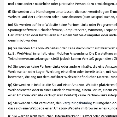
und keine andere natürliche oder juristische Person dazu ermächtigen, a
(l) Sie werden alle Handlungen unterlassen, die nach vernünftigem Erme
Website, auf der Funktionen oder Transaktionen (zum Beispiel suchen, s
(m) Sie werden auf Ihrer Website keine Partner-Links oder Programmin
Spionagesoftware, Schadsoftware, Computerviren, Würmern, Trojaner
Herunterladen oder Installieren auf einem Nutzer-Computer oder ande
genehmigt wurden.
(n) Sie werden Amazon-Websites oder Teile davon nicht auf Ihrer Websi
(z. B., WebView) innerhalb einer Mobilen Anwendung. Die Darstellung ein
Teilnahmevoraussetzungen stellt jedoch keinen Verstoß gegen diese Zif
(o) Sie werden keine Partner-Links oder andere Inhalte, die eine Am
Werbeseiten oder Layer-Werbung einstellen oder bereitstellen, mit Au
bewerben, die eng mit dem auf Ihrer Website befindlichen Material z
(p) Sie werden in Inhalte, die Sie auf einer Amazon-Website platzier
Werbediensten oder in einer Kundenbewertung, einem Forum, einem Wun
einer Amazon-Website verfügbaren Kontext) keine Partner-Links integr
(q) Sie werden nicht versuchen, den
Vergütungskatalog
zu umgehen oder
dass sich eine Webpage einer Amazon-Website im Browser eines Kunden 
(r) Sie werden nicht versuchen, Internetverkehr (Traffic) oder Vergü