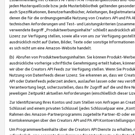
jeden Musterquellcode bzw. jede Musterbibliothek geltenden gesonder
auch Spezifikationen, Benutzerhandbücher, Anleitungen, Begleitmaterial
denen die für die ordnungsgemäße Nutzung von Creators API und PA A
technischen Anforderungen und Test- und Leistungskriterien (zusammen
verwendete Begriff „Produktwerbungsinhalte“ schließt ausdrücklich al
Lizenz zur Verfügung stellen, sowie alle von uns zur Verfügung gestel
ausdrücklich nicht auf Daten, Bilder, Texte oder sonstige Informatione
es sich nicht um eine Amazon-Website handelt.
(b) Abrufen von Produktwerbungsinhalten. Sie können Produkt-Werbein
ausdrückliche vorherige schriftliche Genehmigung erteilt haben, könn
wir über die Creators API Feeds zur Verfügung stellen. Wenn Sie Produk
Nutzung von Datenfeeds dieser Lizenz. Sie erkennen an, dass wir Creat
API oder Datenfeeds jederzeit ändern, auslaufen lassen oder neu veröffe
Verantwortung liegt, sicherzustellen, dass Ihr Zugriff auf die und Ihr
jeweiligen Zeitpunkt aktuellen Anforderungen (einschließlich dieser Liz
Zur Identifizierung Ihres Kontos und zum Stellen von Anfragen an Crea
Schlüssel und einem privaten Schlüssel (jedes Schlüsselpaar eine „Kon
Rahmen des Amazon-Partnerprogramms zugeteilte Partner-ID oder ein
Kontokennungen über den Creators API und PA API Kontoerstellungspro
Um Programmwerbeinhalte über die Creators API Dienste zu erhalten, m