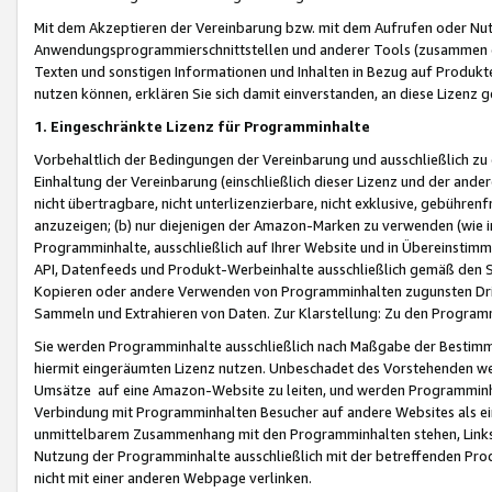
Mit dem Akzeptieren der Vereinbarung bzw. mit dem Aufrufen oder Nutz
Anwendungsprogrammierschnittstellen und anderer Tools (zusammen die
Texten und sonstigen Informationen und Inhalten in Bezug auf Produkte
nutzen können, erklären Sie sich damit einverstanden, an diese Lizenz 
1. Eingeschränkte Lizenz für Programminhalte
Vorbehaltlich der Bedingungen der Vereinbarung und ausschließlich z
Einhaltung der Vereinbarung (einschließlich dieser Lizenz und der ande
nicht übertragbare, nicht unterlizenzierbare, nicht exklusive, gebühren
anzuzeigen; (b) nur diejenigen der Amazon-Marken zu verwenden (wie in 
Programminhalte, ausschließlich auf Ihrer Website und in Übereinstimmu
API, Datenfeeds und Produkt-Werbeinhalte ausschließlich gemäß den Spe
Kopieren oder andere Verwenden von Programminhalten zugunsten Dri
Sammeln und Extrahieren von Daten. Zur Klarstellung: Zu den Program
Sie werden Programminhalte ausschließlich nach Maßgabe der Besti
hiermit eingeräumten Lizenz nutzen. Unbeschadet des Vorstehenden we
Umsätze auf eine Amazon-Website zu leiten, und werden Programminhal
Verbindung mit Programminhalten Besucher auf andere Websites als ein
unmittelbarem Zusammenhang mit den Programminhalten stehen, Links z
Nutzung der Programminhalte ausschließlich mit der betreffenden Pr
nicht mit einer anderen Webpage verlinken.