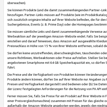
überwachen).
Sie können Produkte (und die damit zusammenhängenden Partner-Links)
hinzufügen. Partner-Links müssen auf Produkte (wie im Produktkatalog de
sich zusätzlich originäre Inhalte auf Ihrer Website befinden, die für 
Suchergebnisse, Events (z. B. Prime Day) oder die Homepages bestimmte
Sie müssen sämtliche Links und damit zusammenhängende Verweise auf z
Werbeaktion auf der jeweiligen Amazon-Website endet. Falls Sie beisp
einstellen und darauf hinweisen, dass Amazon auf ausgewählte Kleidun
Preisnachlass in Höhe von 15 % von Ihrer Website entfernen, sobald di
Sie dürfen keine unzutreffenden, überschwänglichen, täuschenden od
unsere Richtlinien, Werbeaktionen oder Preise aufstellen. Stellen Sie 
angebotenen Smartphone mit 64 GB Speicherkapazität ein, so dürfen S
führt.
Die Preise und die Verfügbarkeit von Produkten können Veränderungen 
Produkte ändern können, dürfen Sie auf Ihrer Website nur Angaben zu P
Preisen und Verfügbarkeit dargestellt sind bedienen oder (b) Sie Daten
der Lizenz festgelegten Anforderungen für die Nutzung von PA API einh
Ferner müssen Sie, falls Sie Preise für ein Produkt auf Ihrer Website in 
einer Preisvergleichsmaschine) zusammen mit Preisen für das gleiche o
außerhalb der Amazon-Website angeboten werden, jeweils den niedrigst