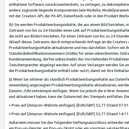
enthaltene Software zurückzuentwickeln, zu zerlegen, zu dekompilier
andere zugrunde liegende Komponenten (wie Modelle, Modellparameter
mit der Creators API, der PA API, Datenfeeds oder in den Produkt Werb
(h) Sie werden Produktwerbungsinhalte, die aus einem Bild bestehen, ni
Zeitraum von bis zu 24 Stunden einen Link auf Produktwerbungsinhalte
die nicht aus Bildern bestehen, für einen Zeitraum von bis zu 24 Stund
Ablauf dieses Zeitraums durch entsprechende Anfrage an die Creators 
Produktwerbungsinhalte aktualisieren und neu darstellen. Sofern wir Ih
Standardidentifikationsnummern (ASINs) für einen unbestimmten Zeitra
Kundenanwendung, dürfen unbeschadet des Vorstehenden Produktwerbu
Zwischenspeicher abgelegt werden. Auf unser Verlangen werden Sie un
die Produktwerbungsinhalte enthält oder nutzt, damit wir Ihre Einhalt
(i) Wenn Sie seltener als stündlich Produktwerbungsinhalte aus Datenfe
Anwendung angezeigten Produktwerbungsinhalte aktualisieren, werden 
Datums-/Uhrzeitstempel einfügen. Wenn Sie jedoch die in Ihrer Anwe
und aktualisiert haben, kann der Datumsteil des Stempels entfallen. Dies
• Preis auf [Amazon-Website einfügen]: [EUR/GBP] 32,77 (Stand 07.01.
• Preis auf [Amazon-Website einfügen]: [EUR/GBP] 32,77 (Stand 14:11 
Außerdem müssen Sie den folgenden Haftungsausschluss entweder neb
ein Pop-up-Fenster, ein Pop-up-Skript oder ein sonstiges vergleichba