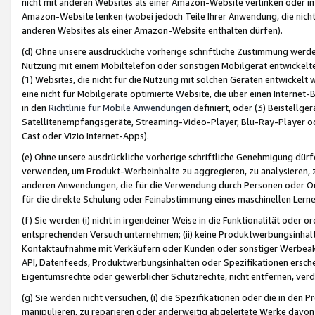
nicht mit anderen Websites als einer Amazon-Website verlinken oder i
Amazon-Website lenken (wobei jedoch Teile Ihrer Anwendung, die nich
anderen Websites als einer Amazon-Website enthalten dürfen).
(d) Ohne unsere ausdrückliche vorherige schriftliche Zustimmung werd
Nutzung mit einem Mobiltelefon oder sonstigen Mobilgerät entwickelt
(1) Websites, die nicht für die Nutzung mit solchen Geräten entwickelt
eine nicht für Mobilgeräte optimierte Website, die über einen Interne
in den
Richtlinie für Mobile Anwendungen
definiert, oder (3) Beistellge
Satellitenempfangsgeräte, Streaming-Video-Player, Blu-Ray-Player ode
Cast oder Vizio Internet-Apps).
(e) Ohne unsere ausdrückliche vorherige schriftliche Genehmigung dürfe
verwenden, um Produkt-Werbeinhalte zu aggregieren, zu analysieren, 
anderen Anwendungen, die für die Verwendung durch Personen oder Or
für die direkte Schulung oder Feinabstimmung eines maschinellen Lern
(f) Sie werden (i) nicht in irgendeiner Weise in die Funktionalität ode
entsprechenden Versuch unternehmen; (ii) keine Produktwerbungsinha
Kontaktaufnahme mit Verkäufern oder Kunden oder sonstiger Werbeaktiv
API, Datenfeeds, Produktwerbungsinhalten oder Spezifikationen erschei
Eigentumsrechte oder gewerblicher Schutzrechte, nicht entfernen, verd
(g) Sie werden nicht versuchen, (i) die Spezifikationen oder die in de
manipulieren, zu reparieren oder anderweitig abgeleitete Werke davon z