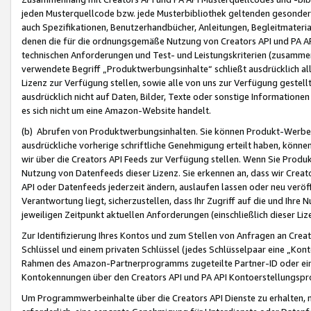
jeden Musterquellcode bzw. jede Musterbibliothek geltenden gesonder
auch Spezifikationen, Benutzerhandbücher, Anleitungen, Begleitmaterial
denen die für die ordnungsgemäße Nutzung von Creators API und PA A
technischen Anforderungen und Test- und Leistungskriterien (zusammen
verwendete Begriff „Produktwerbungsinhalte“ schließt ausdrücklich al
Lizenz zur Verfügung stellen, sowie alle von uns zur Verfügung gestel
ausdrücklich nicht auf Daten, Bilder, Texte oder sonstige Informatione
es sich nicht um eine Amazon-Website handelt.
(b) Abrufen von Produktwerbungsinhalten. Sie können Produkt-Werbein
ausdrückliche vorherige schriftliche Genehmigung erteilt haben, könn
wir über die Creators API Feeds zur Verfügung stellen. Wenn Sie Produk
Nutzung von Datenfeeds dieser Lizenz. Sie erkennen an, dass wir Creat
API oder Datenfeeds jederzeit ändern, auslaufen lassen oder neu veröffe
Verantwortung liegt, sicherzustellen, dass Ihr Zugriff auf die und Ihr
jeweiligen Zeitpunkt aktuellen Anforderungen (einschließlich dieser Liz
Zur Identifizierung Ihres Kontos und zum Stellen von Anfragen an Crea
Schlüssel und einem privaten Schlüssel (jedes Schlüsselpaar eine „Kon
Rahmen des Amazon-Partnerprogramms zugeteilte Partner-ID oder ein
Kontokennungen über den Creators API und PA API Kontoerstellungspro
Um Programmwerbeinhalte über die Creators API Dienste zu erhalten, m