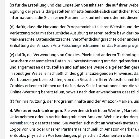
(c) für die Erstellung und das Einstellen von Inhalten, die auf Ihrer We
Eignung der jeweils dargestellten Inhalte (einschließlich sämtlicher 
Informationen, die Sie in einen Partner-Link aufnehmen oder mit diese
(d) dafür, dass die Nutzung der Programminhalte, Ihrer Website und des 
Verletzung oder missbräuchliche Ausübung unserer Rechte bzw. der Recht
Markenrechte, Datenschutzrechte, Veröffentlichungsrechte oder anderer
Einhaltung der
Amazon Anti-Fälschungsrichtlinien für das Partnerpro
(e) dafür, die Verwendung von Cookies, Pixeln und anderen Technologien
Besuchern gesammelten Daten in Übereinstimmung mit den geltenden Ge
und angemessen darzustellen und auf andere Weise die geltenden geset
in sonstiger Weise, einschließlich des ggf. anzuzeigenden Hinweises, d
Werbeanzeigen bereitstellen, von den Besuchern Ihrer Website unmitte
Cookies erkennen können und dafür, dass Sie Informationen über die v
Online-Werbung bereitstellen, soweit nach den anwendbaren gesetzlic
(f) für Ihre Nutzung, der Programminhalte und der Amazon-Marken, u
4. Werbeeinschränkungen.
Sie werden sich nicht an Werbe-, Market
Unternehmen oder in Verbindung mit einer Amazon-Website oder dem Pa
Vereinbarung
gestattet sind. Sie werden sich nicht an Werbeaktivitäten
Logos von uns oder unseren Partnern (einschließlich Amazon-Marken), 
E-Books, physischen Postsendungen, physischen Dokumenten oder in 