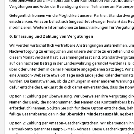
(beispielsweise durch Manipulation oder Kombination von Attributions-
Vergütungen und/oder der Beendigung deiner Teilnahme am Partnerp
Gelegentlich können wir die Möglichkeit unserer Partner, Standardv
einschränken. Amazon behält sich (ungeachtet etwaiger Fristen) das Re
modifizieren. Weitere Informationen zu Einschränkungen für Vergütung
6. Erfassung und Zahlung von Vergütungen
Wir werden wirtschaftlich vertretbare Anstrengungen unternehmen, um 
Nachverfolgung zu ermöglichen und unsere Berichte zu erstellen und di
diesem Monat verdient hast, zusammengefasst sind. Standardvergütung
auf den nächsten Betrag in der Landeswährung gerundet werden (z. B. C
über oder unter dem in deiner Preiskarte angegebenen Satz liegt. Wir
eine Amazon-Webseite etwa 60 Tage nach Ende jedes Kalendermonats, i
wurden. Du kannst wählen, ob du Zahlungen in einer anderen Währung
dafür entscheidest, erklärst du dich damit einverstanden, dass die K
Option 1: Zahlung per Überweisung.
Wir überweisen Ihre Vergütung dir
Namen der Bank, die Kontonummer, den Namen des Kontoinhabers bzw. a
erforderlich) nennen. Sollten Sie sich für diese Option entscheiden, be
fällige Gesamtbetrag den in der
Übersicht Mindestauszahlungsbet
Option 2: Zahlung per Amazon-Geschenkgutschein.
Wir übersenden Ihne
Partnerkonto genannte Haupt-E-Mail-Adresse. Diese Geschenkgutschei