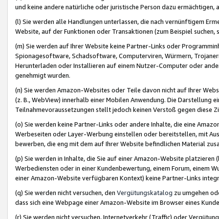
und keine andere natürliche oder juristische Person dazu ermächtigen, a
(l) Sie werden alle Handlungen unterlassen, die nach vernünftigem Erme
Website, auf der Funktionen oder Transaktionen (zum Beispiel suchen, s
(m) Sie werden auf Ihrer Website keine Partner-Links oder Programmin
Spionagesoftware, Schadsoftware, Computerviren, Würmern, Trojaner
Herunterladen oder Installieren auf einem Nutzer-Computer oder ande
genehmigt wurden.
(n) Sie werden Amazon-Websites oder Teile davon nicht auf Ihrer Websi
(z. B., WebView) innerhalb einer Mobilen Anwendung. Die Darstellung ein
Teilnahmevoraussetzungen stellt jedoch keinen Verstoß gegen diese Zif
(o) Sie werden keine Partner-Links oder andere Inhalte, die eine Am
Werbeseiten oder Layer-Werbung einstellen oder bereitstellen, mit Au
bewerben, die eng mit dem auf Ihrer Website befindlichen Material z
(p) Sie werden in Inhalte, die Sie auf einer Amazon-Website platzier
Werbediensten oder in einer Kundenbewertung, einem Forum, einem Wun
einer Amazon-Website verfügbaren Kontext) keine Partner-Links integr
(q) Sie werden nicht versuchen, den
Vergütungskatalog
zu umgehen oder
dass sich eine Webpage einer Amazon-Website im Browser eines Kunden 
(r) Sie werden nicht versuchen, Internetverkehr (Traffic) oder Vergü