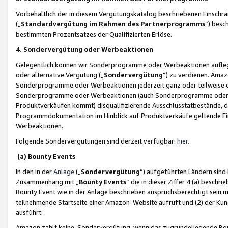
Vorbehaltlich der in diesem Vergütungskatalog beschriebenen Einschr
(„
Standardvergütung im Rahmen des Partnerprogramms
“) besc
bestimmten Prozentsatzes der Qualifizierten Erlöse.
4. Sondervergütung oder Werbeaktionen
Gelegentlich können wir Sonderprogramme oder Werbeaktionen auflegen,
oder alternative Vergütung („
Sondervergütung
”) zu verdienen. Amazo
Sonderprogramme oder Werbeaktionen jederzeit ganz oder teilweise einz
Sonderprogramme oder Werbeaktionen (auch Sonderprogramme oder We
Produktverkäufen kommt) disqualifizierende Ausschlusstatbestände, di
Programmdokumentation im Hinblick auf Produktverkäufe geltende E
Werbeaktionen.
Folgende Sondervergütungen sind derzeit verfügbar:
hier
.
(a) Bounty Events
In den in der
Anlage
(„
Sondervergütung
“) aufgeführten Ländern sind
Zusammenhang mit „
Bounty Events
“ die in dieser Ziffer 4 (a) besch
Bounty Event wie in der Anlage beschrieben anspruchsberechtigt sein mu
teilnehmende Startseite einer Amazon-Website aufruft und (2) der Kun
ausführt.
Amazon zahlt keine Sondervergütung, wenn das zugrundeliegende Boun