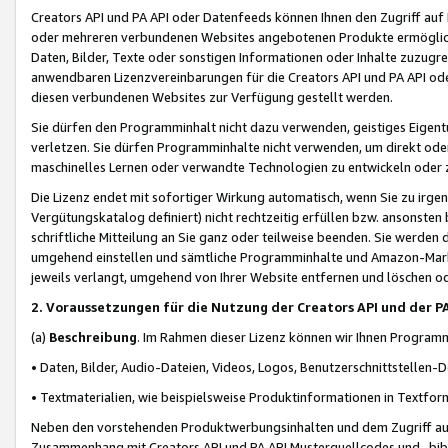
Creators API und PA API oder Datenfeeds können Ihnen den Zugriff auf D
oder mehreren verbundenen Websites angebotenen Produkte ermögliche
Daten, Bilder, Texte oder sonstigen Informationen oder Inhalte zuzugre
anwendbaren Lizenzvereinbarungen für die Creators API und PA API od
diesen verbundenen Websites zur Verfügung gestellt werden.
Sie dürfen den Programminhalt nicht dazu verwenden, geistiges Eigent
verletzen. Sie dürfen Programminhalte nicht verwenden, um direkt ode
maschinelles Lernen oder verwandte Technologien zu entwickeln oder zu
Die Lizenz endet mit sofortiger Wirkung automatisch, wenn Sie zu irg
Vergütungskatalog definiert) nicht rechtzeitig erfüllen bzw. ansonsten
schriftliche Mitteilung an Sie ganz oder teilweise beenden. Sie werden
umgehend einstellen und sämtliche Programminhalte und Amazon-Marke
jeweils verlangt, umgehend von Ihrer Website entfernen und löschen od
2. Voraussetzungen für die Nutzung der Creators API und der P
(a)
Beschreibung
. Im Rahmen dieser Lizenz können wir Ihnen Programmi
• Daten, Bilder, Audio-Dateien, Videos, Logos, Benutzerschnittstellen-
• Textmaterialien, wie beispielsweise Produktinformationen in Textfor
Neben den vorstehenden Produktwerbungsinhalten und dem Zugriff auf 
Zusammenhang mit Creators API und PA API Musterquellcodes und -bibli