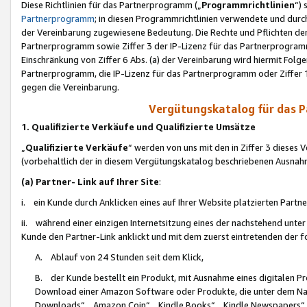
Diese Richtlinien für das Partnerprogramm („
Programmrichtlinien
“)
Partnerprogramm
; in diesen Programmrichtlinien verwendete und durch
der Vereinbarung zugewiesene Bedeutung. Die Rechte und Pflichten de
Partnerprogramm sowie Ziffer 3 der IP-Lizenz für das Partnerprogram
Einschränkung von Ziffer 6 Abs. (a) der Vereinbarung wird hiermit Fol
Partnerprogramm, die IP-Lizenz für das Partnerprogramm oder Ziffer 1
gegen die Vereinbarung.
Vergütungskatalog für das 
1. Qualifizierte Verkäufe und Qualifizierte Umsätze
„
Qualifizierte Verkäufe
“ werden von uns mit den in Ziffer 3 diese
(vorbehaltlich der in diesem Vergütungskatalog beschriebenen Ausnah
(a) Partner- Link auf Ihrer Site
:
i. ein Kunde durch Anklicken eines auf Ihrer Website platzierten Part
ii. während einer einzigen Internetsitzung eines der nachstehend unter (i)
Kunde den Partner-Link anklickt und mit dem zuerst eintretenden der f
A. Ablauf von 24 Stunden seit dem Klick,
B. der Kunde bestellt ein Produkt, mit Ausnahme eines digitalen P
Download einer Amazon Software oder Produkte, die unter dem N
Downloads“, „Amazon Coin“, „Kindle Books“, „Kindle Newspapers“, „