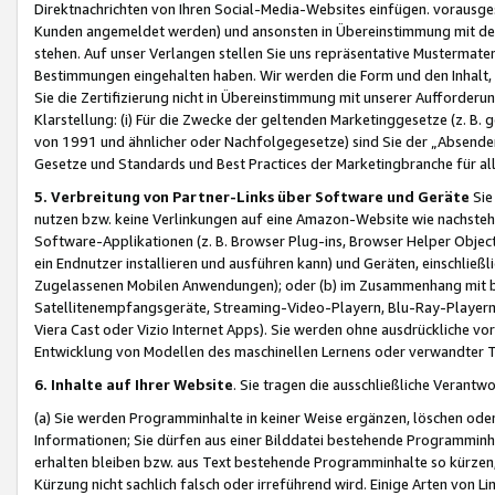
Direktnachrichten von Ihren Social-Media-Websites einfügen. vorausg
Kunden angemeldet werden) und ansonsten in Übereinstimmung mit der
stehen. Auf unser Verlangen stellen Sie uns repräsentative Mustermater
Bestimmungen eingehalten haben. Wir werden die Form und den Inhalt, di
Sie die Zertifizierung nicht in Übereinstimmung mit unserer Aufforderu
Klarstellung: (i) Für die Zwecke der geltenden Marketinggesetze (z. 
von 1991 und ähnlicher oder Nachfolgegesetze) sind Sie der „Absender“ j
Gesetze und Standards und Best Practices der Marketingbranche für 
5. Verbreitung von Partner-Links über Software und Geräte
Sie
nutzen bzw. keine Verlinkungen auf eine Amazon-Website wie nachsteh
Software-Applikationen (z. B. Browser Plug-ins, Browser Helper Objec
ein Endnutzer installieren und ausführen kann) und Geräten, einschlie
Zugelassenen Mobilen Anwendungen); oder (b) im Zusammenhang mit bzw.
Satellitenempfangsgeräte, Streaming-Video-Playern, Blu-Ray-Playern 
Viera Cast oder Vizio Internet Apps). Sie werden ohne ausdrückliche v
Entwicklung von Modellen des maschinellen Lernens oder verwandter 
6. Inhalte auf Ihrer Website
. Sie tragen die ausschließliche Verantwo
(a) Sie werden Programminhalte in keiner Weise ergänzen, löschen oder
Informationen; Sie dürfen aus einer Bilddatei bestehende Programminhal
erhalten bleiben bzw. aus Text bestehende Programminhalte so kürzen, 
Kürzung nicht sachlich falsch oder irreführend wird. Einige Arten von L