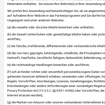
Materialien enthalten. Sie müssen Ihre Website(s) in Ihrer Anwendung ide
Wir prüfen Ihre Anwendung und benachrichtigen Sie, ob sie angenommen
auf Aufnahme Ihrer Website in das Partnerprogramm und Sie dürfen kei
Ungeeignet sind unter anderem Websites:
(a) die sexuelle oder obszöne Inhalte bewerben oder enthalten;
(b) die Gewalt verherrlichen oder gewalttätige Inhalte haben oder pot
anstiften,;
(c) die falsche, irreführende, diffamierende oder verleumderische Inha
(d) die von Hass geprägte, belästigende, schädliche, die Privatsphäre v
Herkunft, Hautfarbe, Geschlecht, Religion, Nationalität, Behinderung, 
(e) die rechtswidrige Handlungen bewerben oder ausführen;
(f) sich an Kinder richten oder wissentlich personenbezogene Daten vo
geltenden Gesetzen definiert) erheben, verwenden oder offenlegen, Vo
Regeln, Vorschriften, Anordnungen, Lizenzen, Genehmigungen, Richtlini
Entscheidungen oder andere Anforderungen einer zuständigen Regierung
Privacy Protection Act (15 U.S.C. §§ 6501-6506) oder Vorschriften, di
Internet erlassen wurden);
(g) die Marken von Amazon oder unseren verbundenen Unternehmen b