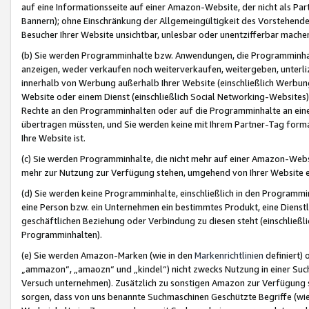
auf eine Informationsseite auf einer Amazon-Website, der nicht als Part
Bannern); ohne Einschränkung der Allgemeingültigkeit des Vorstehende
Besucher Ihrer Website unsichtbar, unlesbar oder unentzifferbar mache
(b) Sie werden Programminhalte bzw. Anwendungen, die Programminhalt
anzeigen, weder verkaufen noch weiterverkaufen, weitergeben, unterli
innerhalb von Werbung außerhalb Ihrer Website (einschließlich Werbun
Website oder einem Dienst (einschließlich Social Networking-Website
Rechte an den Programminhalten oder auf die Programminhalte an eine a
übertragen müssten, und Sie werden keine mit Ihrem Partner-Tag formati
Ihre Website ist.
(c) Sie werden Programminhalte, die nicht mehr auf einer Amazon-Websit
mehr zur Nutzung zur Verfügung stehen, umgehend von Ihrer Website e
(d) Sie werden keine Programminhalte, einschließlich in den Programmin
eine Person bzw. ein Unternehmen ein bestimmtes Produkt, eine Dienstle
geschäftlichen Beziehung oder Verbindung zu diesen steht (einschließli
Programminhalten).
(e) Sie werden Amazon-Marken (wie in den
Markenrichtlinien
definiert) 
„ammazon“, „amaozn“ und „kindel“) nicht zwecks Nutzung in einer Suc
Versuch unternehmen). Zusätzlich zu sonstigen Amazon zur Verfügung 
sorgen, dass von uns benannte Suchmaschinen Geschützte Begriffe (wie 