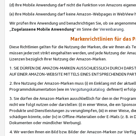
(d) Ihre Mobile Anwendung darf nicht die Funktion von Amazons eige
(e) Ihre Mobile Anwendung darf keine Amazon-Webpages in WebView 
Wir prüfen Ihre Anwendung und benachrichtigen Sie, ob sie angenomm
„
Zugelassene Mobile Anwendung
“ im Sinne der
Vereinbarung
.
Markenrichtlinien für das 
Diese Richtlinien gelten für die Nutzung der Marken, die wir Ihnen als 
müssen jederzeit strikt eingehalten werden, und jede Nutzung der Ama
Lizenzen bezüglich Ihrer Nutzung der Amazon-Marken.
1. SIE DÜRFEN DIE AMAZON-MARKEN AUSSCHLIESSLICH DURCH DARS
AUF EINER AMAZON-WEBSITE MITTELS EINES ENTSPRECHENDEN PART
2. Ihre Nutzung der Amazon-Marken muss (i) im Einklang mit der aktuells
Programmdokumentation (wie im
Vergütungskatalog
definiert) erfolg
3. Sie dürfen die Amazon-Marken ausschließlich für den in der Progr
nicht wie folgt nutzen oder darstellen: (i) in einer Weise, die ein Spo
Produkte und Dienstleistungen zu verunglimpfen, (iii) in einer Weise
schädigen könnte, oder (iv) in Offline-Materialien oder E-Mails (z. B.
Dokumenten oder mündlicher Werbung).
4. Wir werden Ihnen ein Bild bzw. Bilder der Amazon-Marken zur Verfüg