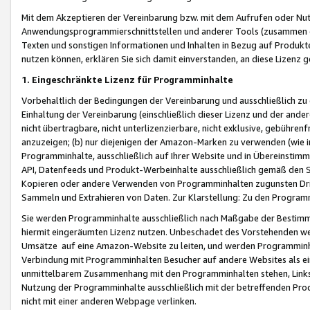
Mit dem Akzeptieren der Vereinbarung bzw. mit dem Aufrufen oder Nutz
Anwendungsprogrammierschnittstellen und anderer Tools (zusammen die
Texten und sonstigen Informationen und Inhalten in Bezug auf Produkte
nutzen können, erklären Sie sich damit einverstanden, an diese Lizenz 
1. Eingeschränkte Lizenz für Programminhalte
Vorbehaltlich der Bedingungen der Vereinbarung und ausschließlich z
Einhaltung der Vereinbarung (einschließlich dieser Lizenz und der ande
nicht übertragbare, nicht unterlizenzierbare, nicht exklusive, gebühren
anzuzeigen; (b) nur diejenigen der Amazon-Marken zu verwenden (wie in 
Programminhalte, ausschließlich auf Ihrer Website und in Übereinstimmu
API, Datenfeeds und Produkt-Werbeinhalte ausschließlich gemäß den Spe
Kopieren oder andere Verwenden von Programminhalten zugunsten Dri
Sammeln und Extrahieren von Daten. Zur Klarstellung: Zu den Program
Sie werden Programminhalte ausschließlich nach Maßgabe der Besti
hiermit eingeräumten Lizenz nutzen. Unbeschadet des Vorstehenden we
Umsätze auf eine Amazon-Website zu leiten, und werden Programminhal
Verbindung mit Programminhalten Besucher auf andere Websites als ein
unmittelbarem Zusammenhang mit den Programminhalten stehen, Links z
Nutzung der Programminhalte ausschließlich mit der betreffenden Pr
nicht mit einer anderen Webpage verlinken.