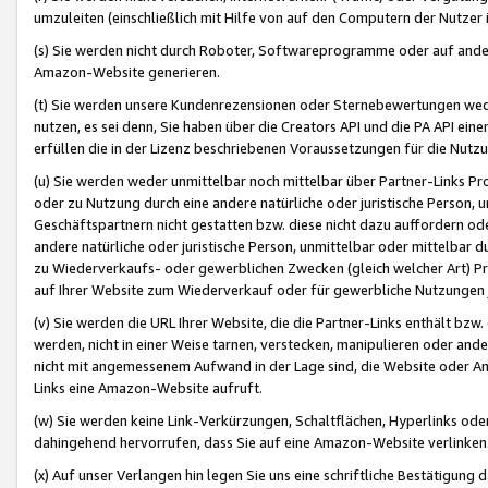
umzuleiten (einschließlich mit Hilfe von auf den Computern der Nutzer i
(s) Sie werden nicht durch Roboter, Softwareprogramme oder auf andere
Amazon-Website generieren.
(t) Sie werden unsere Kundenrezensionen oder Sternebewertungen wed
nutzen, es sei denn, Sie haben über die Creators API und die PA API e
erfüllen die in der Lizenz beschriebenen Voraussetzungen für die Nutzu
(u) Sie werden weder unmittelbar noch mittelbar über Partner-Links P
oder zu Nutzung durch eine andere natürliche oder juristische Person,
Geschäftspartnern nicht gestatten bzw. diese nicht dazu auffordern od
andere natürliche oder juristische Person, unmittelbar oder mittelbar
zu Wiederverkaufs- oder gewerblichen Zwecken (gleich welcher Art) 
auf Ihrer Website zum Wiederverkauf oder für gewerbliche Nutzungen 
(v) Sie werden die URL Ihrer Website, die die Partner-Links enthält b
werden, nicht in einer Weise tarnen, verstecken, manipulieren oder and
nicht mit angemessenem Aufwand in der Lage sind, die Website oder A
Links eine Amazon-Website aufruft.
(w) Sie werden keine Link-Verkürzungen, Schaltflächen, Hyperlinks ode
dahingehend hervorrufen, dass Sie auf eine Amazon-Website verlinken
(x) Auf unser Verlangen hin legen Sie uns eine schriftliche Bestätigung