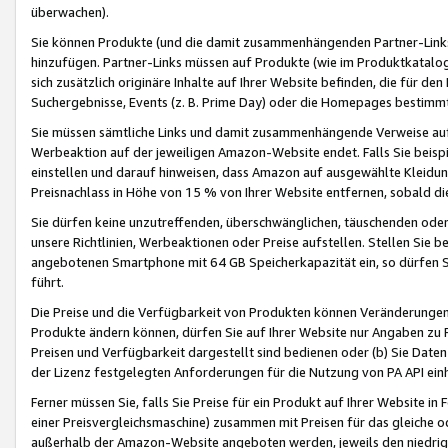
überwachen).
Sie können Produkte (und die damit zusammenhängenden Partner-Links)
hinzufügen. Partner-Links müssen auf Produkte (wie im Produktkatalog de
sich zusätzlich originäre Inhalte auf Ihrer Website befinden, die für 
Suchergebnisse, Events (z. B. Prime Day) oder die Homepages bestimmte
Sie müssen sämtliche Links und damit zusammenhängende Verweise auf z
Werbeaktion auf der jeweiligen Amazon-Website endet. Falls Sie beisp
einstellen und darauf hinweisen, dass Amazon auf ausgewählte Kleidun
Preisnachlass in Höhe von 15 % von Ihrer Website entfernen, sobald di
Sie dürfen keine unzutreffenden, überschwänglichen, täuschenden od
unsere Richtlinien, Werbeaktionen oder Preise aufstellen. Stellen Sie 
angebotenen Smartphone mit 64 GB Speicherkapazität ein, so dürfen S
führt.
Die Preise und die Verfügbarkeit von Produkten können Veränderungen 
Produkte ändern können, dürfen Sie auf Ihrer Website nur Angaben zu P
Preisen und Verfügbarkeit dargestellt sind bedienen oder (b) Sie Daten
der Lizenz festgelegten Anforderungen für die Nutzung von PA API einh
Ferner müssen Sie, falls Sie Preise für ein Produkt auf Ihrer Website in 
einer Preisvergleichsmaschine) zusammen mit Preisen für das gleiche o
außerhalb der Amazon-Website angeboten werden, jeweils den niedrigst