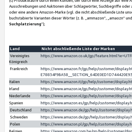
(c) Produktkäufe durch einen Kunden, der durch eine Anzeige auf eine 
Ausschreibungen und Auktionen über Schlagwörter, Suchbegriffe oder 
oder eine andere Amazon-Marke (vgl. die nicht abschließende Liste un
buchstabierte Varianten dieser Wörter (z. B. „ammazon“, „amaozn“ und „
Suchplatzierung
”);
Land
Nicht abschließende Liste der Marken
Vereinigtes
https://www.amazon.co.uk/gp/feature.html?ie=U
Königreich
Frankreich
https://www.amazon.fr/gp/help/customer/displa
E78834F9BA58__SECTION_64DE0ED1D744420E9
Italien
https://www.amazon.it/gp/help/customer/display
Irland
https://www.amazon.ie/gp/help/customer/displa
Niederlande
https://www.amazon.nl/gp/help/customer/display
Spanien
https://www.amazon.es/gp/help/customer/display
Deutschland
https://www.amazon.de/gp/help/customer/displa
Schweden
https://www.amazon.de/gp/help/customer/displa
Polen
https://www.amazon.pl/gp/help/customer/display
Belgien
https://www.amazon.com.be/gp/help/customer/d