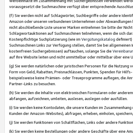
Werbeinhalte im Zusammenhang mit Suchergebnissen verwendet werden,
vorausgesetzt die Suchmaschine verfügt über entsprechende Ausschlu
(f) Sie werden nicht auf Schlagwörter, Suchbegriffe oder andere Ident
Amazon oder unseren verbundenen Unternehmen oder Abwandlungen bzw
nicht abschließende Liste unserer Marken entnehmen Sie bitte der Nich
Schlagwortauktionen auf Suchmaschinen teilnehmen, wenn die sich da
Kostenpflichtige Suchplatzierung (wie im
Vergütungskatalog
definiert
Suchmaschinen Links zur Verfügung stellen, damit Sie bei allgemeinen I
kostenfreien Suchergebnissen) auftauchen, solange Sie die
Vereinbaru
auf Ihre Website leiten und nicht unmittelbar oder mittelbar über eine
(g) Sie werden natürlichen oder juristischen Personen für die Nutzung 
Form von Geld, Rabatten, Preisnachlässen, Punkten, Spenden für Hilfs
beispielsweise keine Prämien- oder Treueprogramme auflegen, die Anrei
Partner-Links zu besuchen.
(h) Sie werden die Inhalte von elektronischen Formularen oder anderem M
abfangen, aufzeichnen, umleiten, auslesen, auslegen oder ausfüllen.
(i) Sie werden keine Kontodaten, die unsere Kunden im Zusammenhang 
Kunden der Amazon-Websites), abfragen, erheben, einholen, speichern,
(j) Sie werden Funktionen von Schaltflächen, Links oder andere Funkti
(k) Sie werden keine Bestellungen oder andere Geschäfte über eine Ama