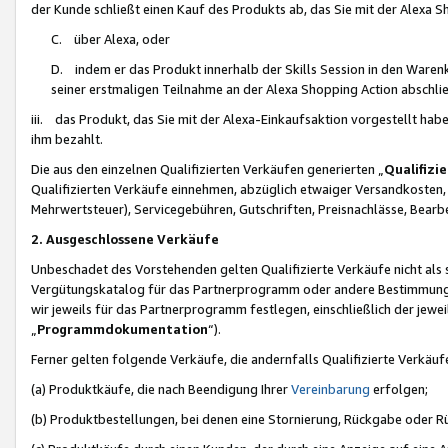
der Kunde schließt einen Kauf des Produkts ab, das Sie mit der Alexa 
C. über Alexa, oder
D. indem er das Produkt innerhalb der Skills Session in den Waren
seiner erstmaligen Teilnahme an der Alexa Shopping Action abschlie
iii. das Produkt, das Sie mit der Alexa-Einkaufsaktion vorgestellt ha
ihm bezahlt.
Die aus den einzelnen Qualifizierten Verkäufen generierten „
Qualifizi
Qualifizierten Verkäufe einnehmen, abzüglich etwaiger Versandkosten
Mehrwertsteuer), Servicegebühren, Gutschriften, Preisnachlässe, Bear
2. Ausgeschlossene Verkäufe
Unbeschadet des Vorstehenden gelten Qualifizierte Verkäufe nicht als
Vergütungskatalog für das Partnerprogramm oder andere Bestimmungen,
wir jeweils für das Partnerprogramm festlegen, einschließlich der jewe
„
Programmdokumentation
“).
Ferner gelten folgende Verkäufe, die andernfalls Qualifizierte Verkä
(a) Produktkäufe, die nach Beendigung Ihrer
Vereinbarung
erfolgen;
(b) Produktbestellungen, bei denen eine Stornierung, Rückgabe oder R