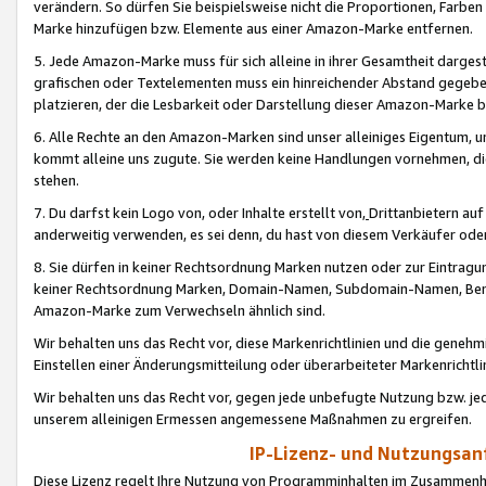
verändern. So dürfen Sie beispielsweise nicht die Proportionen, Farb
Marke hinzufügen bzw. Elemente aus einer Amazon-Marke entfernen.
5. Jede Amazon-Marke muss für sich alleine in ihrer Gesamtheit darge
grafischen oder Textelementen muss ein hinreichender Abstand gegebe
platzieren, der die Lesbarkeit oder Darstellung dieser Amazon-Marke b
6. Alle Rechte an den Amazon-Marken sind unser alleiniges Eigentum, 
kommt alleine uns zugute. Sie werden keine Handlungen vornehmen, 
stehen.
7. Du darfst kein Logo von, oder Inhalte erstellt von,
Drittanbietern au
anderweitig verwenden, es sei denn, du hast von diesem Verkäufer oder
8. Sie dürfen in keiner Rechtsordnung Marken nutzen oder zur Eintragu
keiner Rechtsordnung Marken, Domain-Namen, Subdomain-Namen, Benu
Amazon-Marke zum Verwechseln ähnlich sind.
Wir behalten uns das Recht vor, diese Markenrichtlinien und die gene
Einstellen einer Änderungsmitteilung oder überarbeiteter Markenricht
Wir behalten uns das Recht vor, gegen jede unbefugte Nutzung bzw. jede 
unserem alleinigen Ermessen angemessene Maßnahmen zu ergreifen.
IP-Lizenz- und Nutzungsan
Diese Lizenz regelt Ihre Nutzung von Programminhalten im Zusammen