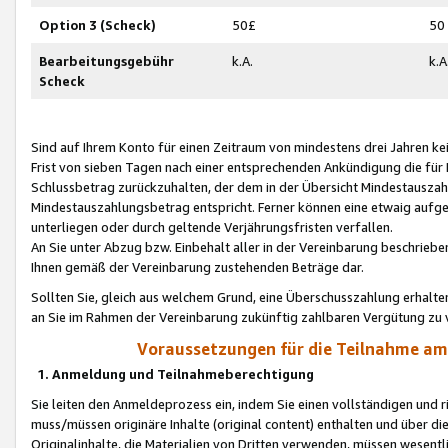
Option 3 (Scheck)
50£
50
Bearbeitungsgebühr
k.A.
k.A
Scheck
Sind auf Ihrem Konto für einen Zeitraum von mindestens drei Jahren kein
Frist von sieben Tagen nach einer entsprechenden Ankündigung die für
Schlussbetrag zurückzuhalten, der dem in der Übersicht Mindestausz
Mindestauszahlungsbetrag entspricht. Ferner können eine etwaig aufg
unterliegen oder durch geltende Verjährungsfristen verfallen.
An Sie unter Abzug bzw. Einbehalt aller in der Vereinbarung beschrieb
Ihnen gemäß der Vereinbarung zustehenden Beträge dar.
Sollten Sie, gleich aus welchem Grund, eine Überschusszahlung erhalte
an Sie im Rahmen der Vereinbarung zukünftig zahlbaren Vergütung zu 
Voraussetzungen für die Teilnahme a
1. Anmeldung und Teilnahmeberechtigung
Sie leiten den Anmeldeprozess ein, indem Sie einen vollständigen und 
muss/müssen originäre Inhalte (original content) enthalten und über d
Originalinhalte, die Materialien von Dritten verwenden, müssen wese