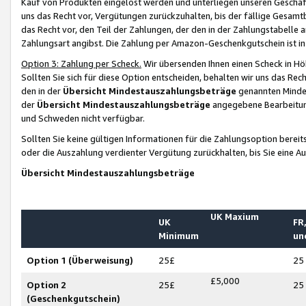
Kauf von Produkten eingelöst werden und unterliegen unseren Geschäf
uns das Recht vor, Vergütungen zurückzuhalten, bis der fällige Gesamt
das Recht vor, den Teil der Zahlungen, der den in der Zahlungstabelle 
Zahlungsart angibst. Die Zahlung per Amazon-Geschenkgutschein ist in
Option 3: Zahlung per Scheck.
Wir übersenden Ihnen einen Scheck in Höh
Sollten Sie sich für diese Option entscheiden, behalten wir uns das Rec
den in der
Übersicht Mindestauszahlungsbeträge
genannten Mindest
der
Übersicht Mindestauszahlungsbeträge
angegebene Bearbeitung
und Schweden nicht verfügbar.
Sollten Sie keine gültigen Informationen für die Zahlungsoption bereit
oder die Auszahlung verdienter Vergütung zurückhalten, bis Sie eine A
Übersicht Mindestauszahlungsbeträge
UK Maxium
UK
FR,
Minimum
un
Option 1 (Überweisung)
25£
25
£5,000
Option 2
25£
25
(Geschenkgutschein)