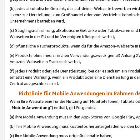
(b) jedes alkoholische Getränk, das auf deiner Webseite beworben wird
Lizenz zur Herstellung, zum Großhandel oder zum Vertrieb alkoholisch
Unternehmens betrieben wird,
(c) Säuglingsnahruhrung, alkoholische Getränke oder Tabakwaren und E
Webseiten in der EU und im Vereinigten Königreich wirbst,
(d) pflanzliche Raucherprodukte, wenn du für die Amazon-Webseite in B
(e) Produkte ohne medizinischen Verwendungszweck gemäß Anhang XVI 
Amazon-Webseite in Frankreich wirbst,
(f) jedes Produkt oder jede Dienstleistung, bei der es sich um ein Prod
erhältst eine Warnung, wenn ein Produkt oder eine Dienstleistung in de
Central ausgeschlossen ist.
Richtlinie für Mobile Anwendungen im Rahmen de
Wenn Ihre Website eine für die Nutzung auf Mobiltelefonen, Tablets 
„
Mobile Anwendung
“) enthält, gilt Folgendes:
(a) Ihre Mobile Anwendung muss in den App-Stores von Google Play, A
(b) Ihre Mobile Anwendung muss kostenlos heruntergeladen werden könn
(c) Ihre Mobile Anwendung muss originäre Inhalte haben,