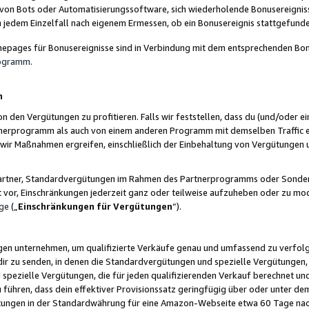
 von Bots oder Automatisierungssoftware, sich wiederholende Bonusereignisse
n jedem Einzelfall nach eigenem Ermessen, ob ein Bonusereignis stattgefund
epages für Bonusereignisse sind in Verbindung mit dem entsprechenden Bonu
rogramm
.
n
den Vergütungen zu profitieren. Falls wir feststellen, dass du (und/oder ein
erprogramm als auch von einem anderen Programm mit demselben Traffic ei
n wir Maßnahmen ergreifen, einschließlich der Einbehaltung von Vergütunge
r Partner, Standardvergütungen im Rahmen des Partnerprogramms oder Sonde
ht vor, Einschränkungen jederzeit ganz oder teilweise aufzuheben oder zu mod
ge
(„
Einschränkungen für Vergütungen
“).
ngen unternehmen, um qualifizierte Verkäufe genau und umfassend zu verfol
dir zu senden, in denen die Standardvergütungen und spezielle Vergütungen, 
pezielle Vergütungen, die für jeden qualifizierenden Verkauf berechnet un
 führen, dass dein effektiver Provisionssatz geringfügig über oder unter dem
ungen in der Standardwährung für eine Amazon-Webseite etwa 60 Tage nach