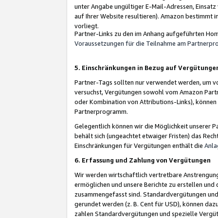
unter Angabe ungültiger E-Mail-Adressen, Einsatz
auf Ihrer Website resultieren). Amazon bestimmt i
vorliegt.
Partner-Links zu den im Anhang aufgeführten Hom
Voraussetzungen für die Teilnahme am Partnerp
5. Einschränkungen in Bezug auf Vergütunge
Partner-Tags sollten nur verwendet werden, um von 
versuchst, Vergütungen sowohl vom Amazon Partn
oder Kombination von Attributions-Links), könne
Partnerprogramm.
Gelegentlich können wir die Möglichkeit unsere
behält sich (ungeachtet etwaiger Fristen) das Rec
Einschränkungen für Vergütungen enthält die
Anla
6. Erfassung und Zahlung von Vergütungen
Wir werden wirtschaftlich vertretbare Anstrengu
ermöglichen und unsere Berichte zu erstellen und 
zusammengefasst sind. Standardvergütungen und s
gerundet werden (z. B. Cent für USD), können dazu
zahlen Standardvergütungen und spezielle Vergüt