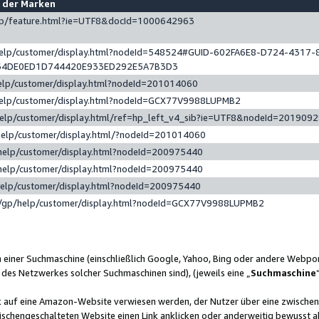
e der Marken
gp/feature.html?ie=UTF8&docId=1000642963
help/customer/display.html?nodeId=548524#GUID-602FA6E8-D724-4317-
64DE0ED1D744420E933ED292E5A7B3D3
elp/customer/display.html?nodeId=201014060
help/customer/display.html?nodeId=GCX77V9988LUPMB2
help/customer/display.html/ref=hp_left_v4_sib?ie=UTF8&nodeId=201909
help/customer/display.html/?nodeId=201014060
help/customer/display.html?nodeId=200975440
help/customer/display.html?nodeId=200975440
help/customer/display.html?nodeId=200975440
/gp/help/customer/display.html?nodeId=GCX77V9988LUPMB2
n einer Suchmaschine (einschließlich Google, Yahoo, Bing oder andere Webp
 des Netzwerkes solcher Suchmaschinen sind), (jeweils eine „
Suchmaschine
nk auf eine Amazon-Website verwiesen werden, der Nutzer über eine zwische
ischengeschalteten Website einen Link anklicken oder anderweitig bewusst a