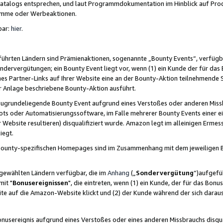
skatalogs entsprechen, und laut Programmdokumentation im Hinblick auf Pr
amme oder Werbeaktionen.
bar:
hier
.
führten Ländern sind Prämienaktionen, sogenannte „Bounty Events“, verfügb
Sondervergütungen; ein Bounty Event liegt vor, wenn (1) ein Kunde der für da
nes Partner-Links auf Ihrer Website eine an der Bounty-Aktion teilnehmende 
er Anlage beschriebene Bounty-Aktion ausführt.
ugrundeliegende Bounty Event aufgrund eines Verstoßes oder anderen Miss
ots oder Automatisierungssoftware, im Falle mehrerer Bounty Events einer e
r Website resultieren) disqualifiziert wurde. Amazon legt im alleinigen Ermess
iegt.
n Bounty-spezifischen Homepages sind im Zusammenhang mit dem jeweiligen
sgewählten Ländern verfügbar, die im
Anhang
(„
Sondervergütung
“)aufgefüh
it "
Bonusereignissen
", die eintreten, wenn (1) ein Kunde, der für das Bon
bsite auf die Amazon-Website klickt und (2) der Kunde während der sich dar
usereignis aufgrund eines Verstoßes oder eines anderen Missbrauchs disqua