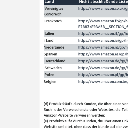
Land
Nicht abschließende List
Vereinigtes
https://www.amazon.co.uk/
Königreich
Frankreich
https://www.amazon.fr/gp/
E78834F9BA58__SECTION_
Italien
https://www.amazon.it/gp/h
Irland
https://www.amazon.ie/gp/
Niederlande
https://www.amazon.nl/gp/
Spanien
https://www.amazon.es/gp/
Deutschland
https://www.amazon.de/gp/
Schweden
https://www.amazon.de/gp/
Polen
https://www.amazon.pl/gp/
Belgien
https://www.amazon.com.be
(d) Produktkäufe durch Kunden, die über einen vo
Such- oder Verweisdienste oder Websites, die Teil
Amazon-Website verwiesen werden;
(e) Produktkäufe durch Kunden, die über einen Li
Website umleitet, ohne dass der Kunde auf der zw