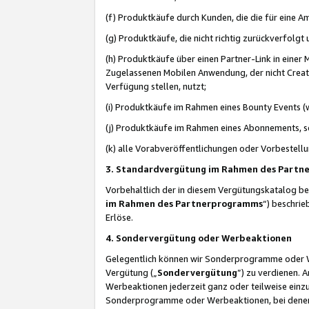
(f) Produktkäufe durch Kunden, die die für eine
(g) Produktkäufe, die nicht richtig zurückverfolg
(h) Produktkäufe über einen Partner-Link in einer
Zugelassenen Mobilen Anwendung, der nicht Creator
Verfügung stellen, nutzt;
(i) Produktkäufe im Rahmen eines Bounty Events (w
(j) Produktkäufe im Rahmen eines Abonnements, so
(k) alle Vorabveröffentlichungen oder Vorbestellu
3. Standardvergütung im Rahmen des Part
Vorbehaltlich der in diesem Vergütungskatalog b
im Rahmen des Partnerprogramms
“) beschri
Erlöse.
4. Sondervergütung oder Werbeaktionen
Gelegentlich können wir Sonderprogramme oder Wer
Vergütung („
Sondervergütung
”) zu verdienen. 
Werbeaktionen jederzeit ganz oder teilweise einz
Sonderprogramme oder Werbeaktionen, bei denen e