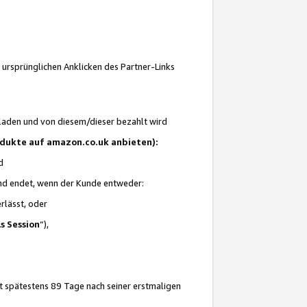
 ursprünglichen Anklicken des Partner-Links
laden und von diesem/dieser bezahlt wird
rodukte auf amazon.co.uk anbieten):
d
 und endet, wenn der Kunde entweder:
erlässt, oder
ls Session
“),
t spätestens 89 Tage nach seiner erstmaligen