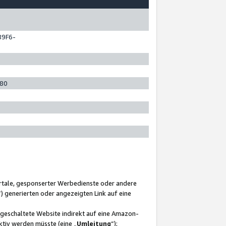
89F6-
280
ortale, gesponserter Werbedienste oder andere
“) generierten oder angezeigten Link auf eine
ngeschaltete Website indirekt auf eine Amazon-
ktiv werden müsste (eine „
Umleitung
“);