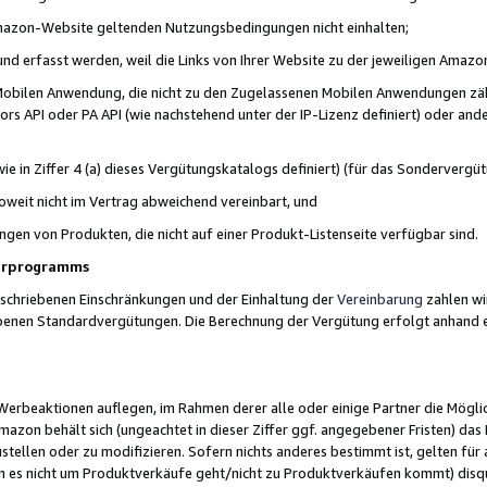
 Amazon-Website geltenden Nutzungsbedingungen nicht einhalten;
t und erfasst werden, weil die Links von Ihrer Website zu der jeweiligen Am
 Mobilen Anwendung, die nicht zu den Zugelassenen Mobilen Anwendungen zählt
s API oder PA API (wie nachstehend unter der IP-Lizenz definiert) oder ander
ie in Ziffer 4 (a) dieses Vergütungskatalogs definiert) (für das Sonderverg
weit nicht im Vertrag abweichend vereinbart, und
ngen von Produkten, die nicht auf einer Produkt-Listenseite verfügbar sind.
nerprogramms
eschriebenen Einschränkungen und der Einhaltung der
Vereinbarung
zahlen wir
ebenen Standardvergütungen. Die Berechnung der Vergütung erfolgt anhand e
beaktionen auflegen, im Rahmen derer alle oder einige Partner die Möglichk
Amazon behält sich (ungeachtet in dieser Ziffer ggf. angegebener Fristen) d
ustellen oder zu modifizieren. Sofern nichts anderes bestimmt ist, gelten 
s nicht um Produktverkäufe geht/nicht zu Produktverkäufen kommt) disqua