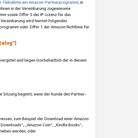
ur Teilnahme am Amazon-Partnerprogramm
; in
 ihnen in der Vereinbarung zugewiesene
m sowie Ziffer 3 der IP-Lizenz für das
 Vereinbarung wird hiermit Folgendes
programm oder Ziffer 1 der Amazon Richtlinie für
talog“)
ergütet und liegen (vorbehaltlich der in diesem
i die Sitzung beginnt, wenn der Kunde den Partner-
Ermessen, zum Beispiel der Download einer Amazon
 Downloads“, „Amazon Coin“, „Kindle Books“,
trieben werden, oder