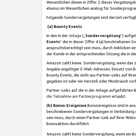
Wesentlichen denen in Ziffer 2 dieses Vergütung
ebenso im Wesentlichen analog für Sonderprogr
Folgende Sondervergütungen sind derzeit verfüg
(a) Bounty Events
In den in der
Anlage
(„
Sondervergütung
“) aufge
Events
“ die in dieser Ziffer 4 (a) beschriebenen 
anspruchsberechtigt sein muss, durch Anklicken ei
der Kunde in der entsprechenden Sitzung die in d
Amazon zahlt keine Sondervergütung, wenn das z
Angabe ungültiger E-Mail-Adressen, Einsatz von B
Bounty Events, die nicht aus Partner-Links auf Ihre
gegeben ist oder ein Verstoß oder Missbrauch vorl
Partner-Links auf die in der Anlage aufgeführte
die Teilnahme am Partnerprogramm
erlaubt.
(b) Bonus-Ereignisse
Bonusereignisse sind in au
beschriebenen Sondervergütungen in Verbindung m
sein muss, durch einen Partner-Link auf Ihrer We
Bonusaktion durchführt.
Amazon zahlt keine Sondervergütung, wenn ein Bon