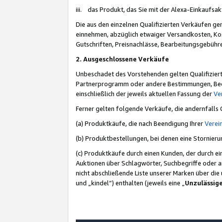
iii. das Produkt, das Sie mit der Alexa-Einkaufsa
Die aus den einzelnen Qualifizierten Verkäufen gen
einnehmen, abzüglich etwaiger Versandkosten, Ko
Gutschriften, Preisnachlässe, Bearbeitungsgebühr
2. Ausgeschlossene Verkäufe
Unbeschadet des Vorstehenden gelten Qualifiziert
Partnerprogramm oder andere Bestimmungen, Beding
einschließlich der jeweils aktuellen Fassung der
Ve
Ferner gelten folgende Verkäufe, die andernfalls
(a) Produktkäufe, die nach Beendigung Ihrer
Verei
(b) Produktbestellungen, bei denen eine Stornier
(c) Produktkäufe durch einen Kunden, der durch e
Auktionen über Schlagwörter, Suchbegriffe oder a
nicht abschließende Liste unserer Marken über di
und „kindel“) enthalten (jeweils eine „
Unzulässig