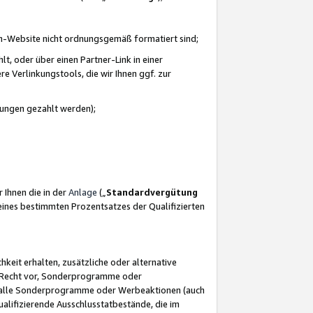
azon-Website nicht ordnungsgemäß formatiert sind;
, oder über einen Partner-Link in einer
e Verlinkungstools, die wir Ihnen ggf. zur
ütungen gezahlt werden);
 Ihnen die in der
Anlage
(„
Standardvergütung
ines bestimmten Prozentsatzes der Qualifizierten
eit erhalten, zusätzliche oder alternative
as Recht vor, Sonderprogramme oder
für alle Sonderprogramme oder Werbeaktionen (auch
lifizierende Ausschlusstatbestände, die im