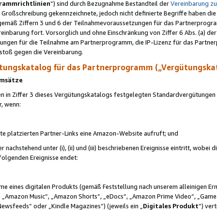
rammrichtlinien
“) sind durch Bezugnahme Bestandteil der
Vereinbarung z
Großschreibung gekennzeichnete, jedoch nicht definierte Begriffe haben die
 gemäß Ziffern 3 und 6 der Teilnahmevoraussetzungen für das Partnerprogram
nbarung fort. Vorsorglich und ohne Einschränkung von Ziffer 6 Abs. (a) der
ungen für die Teilnahme am Partnerprogramm, die IP-Lizenz für das Partner
rstoß gegen die Vereinbarung.
ungskatalog für das Partnerprogramm („Vergütungska
 Umsätze
n in Ziffer 3 dieses Vergütungskatalogs festgelegten Standardvergütungen v
r, wenn:
ite platzierten Partner-Links eine Amazon-Website aufruft; und
r nachstehend unter (i), (ii) und (iii) beschriebenen Ereignisse eintritt, wobe
 folgenden Ereignisse endet:
hme eines digitalen Produkts (gemäß Feststellung nach unserem alleinigen 
 „Amazon Music“, „Amazon Shorts“, „eDocs“, „Amazon Prime Video“, „Game
Newsfeeds“ oder „Kindle Magazines“) (jeweils ein „
Digitales Produkt
“) ver