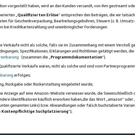
ktion vorgestellt haben, wird an den Kunden versandt, von ihm gestreamt od
erierten „
Qualifizierten Erlöse
“ entsprechen den Beträgen, die wir tatsäch
sten für Geschenkverpackung, Bearbeitungsgebühren, Steuern (z. B. Umsatz-
en bei Kreditkartenzahlung und uneinbringlicher Forderungen.
e Verkäufe nicht als solche, falls sie im Zusammenhang mit einem Verstoß 
ungen, Spezifikationen, Erklärungen und Richtlinien getätigt werden, die 
reinbarung
(zusammen die „
Programmdokumentation
“).
 Qualifizierte Verkäufe wären, nicht als solche und sind vom Partnerprogra
nbarung
erfolgen;
ung, Rückgabe oder Rückerstattung eingeleitet wurde;
ine Anzeige auf eine Amazon-Website verwiesen wurde, die Sieeinschließlich
ndere Identifikatoren käuflich erworben haben,die das Wort „amazon“ oder 
e unten genannten Links) bzw. Abwandlungen oder falsch buchstabierte Varia
e Kostenpflichtige Suchplatzierung
”);