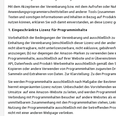
Mit dem Akzeptieren der Vereinbarung bzw. mit dem Aufrufen oder Nutz
Anwendungsprogrammierschnittstellen und anderer Tools (zusammen die
Texten und sonstigen Informationen und Inhalten in Bezug auf Produkte
nutzen können, erklären Sie sich damit einverstanden, an diese Lizenz 
1. Eingeschränkte Lizenz für Programminhalte
Vorbehaltlich der Bedingungen der Vereinbarung und ausschließlich z
Einhaltung der Vereinbarung (einschließlich dieser Lizenz und der ande
nicht übertragbare, nicht unterlizenzierbare, nicht exklusive, gebühren
anzuzeigen; (b) nur diejenigen der Amazon-Marken zu verwenden (wie in 
Programminhalte, ausschließlich auf Ihrer Website und in Übereinstimmu
API, Datenfeeds und Produkt-Werbeinhalte ausschließlich gemäß den Spe
Kopieren oder andere Verwenden von Programminhalten zugunsten Dri
Sammeln und Extrahieren von Daten. Zur Klarstellung: Zu den Program
Sie werden Programminhalte ausschließlich nach Maßgabe der Besti
hiermit eingeräumten Lizenz nutzen. Unbeschadet des Vorstehenden we
Umsätze auf eine Amazon-Website zu leiten, und werden Programminhal
Verbindung mit Programminhalten Besucher auf andere Websites als ein
unmittelbarem Zusammenhang mit den Programminhalten stehen, Links z
Nutzung der Programminhalte ausschließlich mit der betreffenden Pr
nicht mit einer anderen Webpage verlinken.