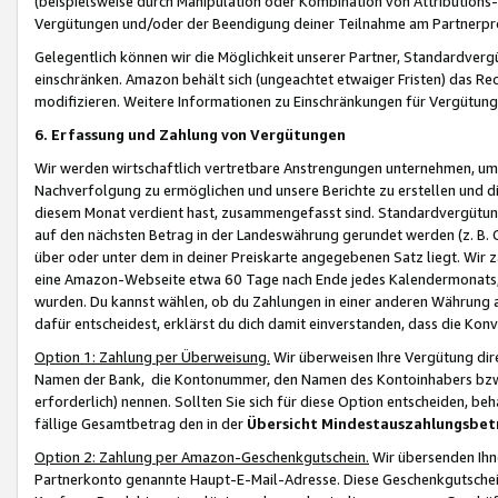
(beispielsweise durch Manipulation oder Kombination von Attributions-
Vergütungen und/oder der Beendigung deiner Teilnahme am Partnerp
Gelegentlich können wir die Möglichkeit unserer Partner, Standardv
einschränken. Amazon behält sich (ungeachtet etwaiger Fristen) das Re
modifizieren. Weitere Informationen zu Einschränkungen für Vergütung
6. Erfassung und Zahlung von Vergütungen
Wir werden wirtschaftlich vertretbare Anstrengungen unternehmen, um 
Nachverfolgung zu ermöglichen und unsere Berichte zu erstellen und di
diesem Monat verdient hast, zusammengefasst sind. Standardvergütung
auf den nächsten Betrag in der Landeswährung gerundet werden (z. B. C
über oder unter dem in deiner Preiskarte angegebenen Satz liegt. Wir
eine Amazon-Webseite etwa 60 Tage nach Ende jedes Kalendermonats, i
wurden. Du kannst wählen, ob du Zahlungen in einer anderen Währung
dafür entscheidest, erklärst du dich damit einverstanden, dass die K
Option 1: Zahlung per Überweisung.
Wir überweisen Ihre Vergütung dir
Namen der Bank, die Kontonummer, den Namen des Kontoinhabers bzw. a
erforderlich) nennen. Sollten Sie sich für diese Option entscheiden, be
fällige Gesamtbetrag den in der
Übersicht Mindestauszahlungsbet
Option 2: Zahlung per Amazon-Geschenkgutschein.
Wir übersenden Ihne
Partnerkonto genannte Haupt-E-Mail-Adresse. Diese Geschenkgutschei