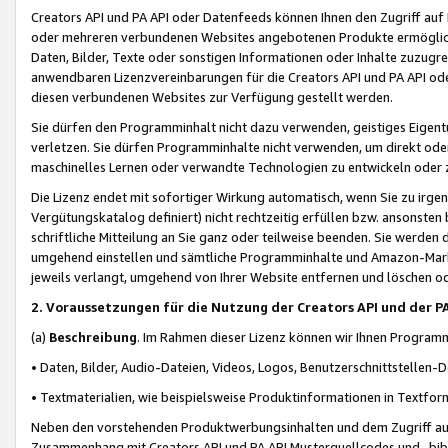
Creators API und PA API oder Datenfeeds können Ihnen den Zugriff auf D
oder mehreren verbundenen Websites angebotenen Produkte ermögliche
Daten, Bilder, Texte oder sonstigen Informationen oder Inhalte zuzugre
anwendbaren Lizenzvereinbarungen für die Creators API und PA API od
diesen verbundenen Websites zur Verfügung gestellt werden.
Sie dürfen den Programminhalt nicht dazu verwenden, geistiges Eigent
verletzen. Sie dürfen Programminhalte nicht verwenden, um direkt ode
maschinelles Lernen oder verwandte Technologien zu entwickeln oder zu
Die Lizenz endet mit sofortiger Wirkung automatisch, wenn Sie zu irg
Vergütungskatalog definiert) nicht rechtzeitig erfüllen bzw. ansonsten
schriftliche Mitteilung an Sie ganz oder teilweise beenden. Sie werden
umgehend einstellen und sämtliche Programminhalte und Amazon-Marke
jeweils verlangt, umgehend von Ihrer Website entfernen und löschen od
2. Voraussetzungen für die Nutzung der Creators API und der P
(a)
Beschreibung
. Im Rahmen dieser Lizenz können wir Ihnen Programmi
• Daten, Bilder, Audio-Dateien, Videos, Logos, Benutzerschnittstellen-
• Textmaterialien, wie beispielsweise Produktinformationen in Textfor
Neben den vorstehenden Produktwerbungsinhalten und dem Zugriff auf 
Zusammenhang mit Creators API und PA API Musterquellcodes und -bibli