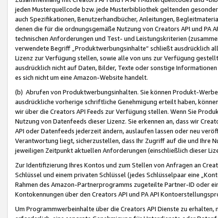
jeden Musterquellcode bzw. jede Musterbibliothek geltenden gesonder
auch Spezifikationen, Benutzerhandbücher, Anleitungen, Begleitmaterial
denen die für die ordnungsgemäße Nutzung von Creators API und PA A
technischen Anforderungen und Test- und Leistungskriterien (zusammen
verwendete Begriff „Produktwerbungsinhalte“ schließt ausdrücklich al
Lizenz zur Verfügung stellen, sowie alle von uns zur Verfügung gestel
ausdrücklich nicht auf Daten, Bilder, Texte oder sonstige Informatione
es sich nicht um eine Amazon-Website handelt.
(b) Abrufen von Produktwerbungsinhalten. Sie können Produkt-Werbein
ausdrückliche vorherige schriftliche Genehmigung erteilt haben, könn
wir über die Creators API Feeds zur Verfügung stellen. Wenn Sie Produk
Nutzung von Datenfeeds dieser Lizenz. Sie erkennen an, dass wir Creat
API oder Datenfeeds jederzeit ändern, auslaufen lassen oder neu veröffe
Verantwortung liegt, sicherzustellen, dass Ihr Zugriff auf die und Ihr
jeweiligen Zeitpunkt aktuellen Anforderungen (einschließlich dieser Liz
Zur Identifizierung Ihres Kontos und zum Stellen von Anfragen an Crea
Schlüssel und einem privaten Schlüssel (jedes Schlüsselpaar eine „Kon
Rahmen des Amazon-Partnerprogramms zugeteilte Partner-ID oder ein
Kontokennungen über den Creators API und PA API Kontoerstellungspro
Um Programmwerbeinhalte über die Creators API Dienste zu erhalten, m