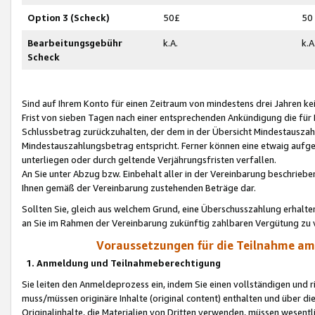
Option 3 (Scheck)
50£
50
Bearbeitungsgebühr
k.A.
k.A
Scheck
Sind auf Ihrem Konto für einen Zeitraum von mindestens drei Jahren kein
Frist von sieben Tagen nach einer entsprechenden Ankündigung die für
Schlussbetrag zurückzuhalten, der dem in der Übersicht Mindestausz
Mindestauszahlungsbetrag entspricht. Ferner können eine etwaig aufg
unterliegen oder durch geltende Verjährungsfristen verfallen.
An Sie unter Abzug bzw. Einbehalt aller in der Vereinbarung beschrieb
Ihnen gemäß der Vereinbarung zustehenden Beträge dar.
Sollten Sie, gleich aus welchem Grund, eine Überschusszahlung erhalte
an Sie im Rahmen der Vereinbarung zukünftig zahlbaren Vergütung zu 
Voraussetzungen für die Teilnahme a
1. Anmeldung und Teilnahmeberechtigung
Sie leiten den Anmeldeprozess ein, indem Sie einen vollständigen und 
muss/müssen originäre Inhalte (original content) enthalten und über d
Originalinhalte, die Materialien von Dritten verwenden, müssen wese