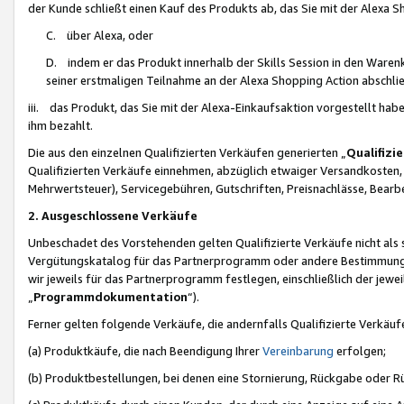
der Kunde schließt einen Kauf des Produkts ab, das Sie mit der Alexa 
C. über Alexa, oder
D. indem er das Produkt innerhalb der Skills Session in den Waren
seiner erstmaligen Teilnahme an der Alexa Shopping Action abschlie
iii. das Produkt, das Sie mit der Alexa-Einkaufsaktion vorgestellt ha
ihm bezahlt.
Die aus den einzelnen Qualifizierten Verkäufen generierten „
Qualifizi
Qualifizierten Verkäufe einnehmen, abzüglich etwaiger Versandkosten
Mehrwertsteuer), Servicegebühren, Gutschriften, Preisnachlässe, Bear
2. Ausgeschlossene Verkäufe
Unbeschadet des Vorstehenden gelten Qualifizierte Verkäufe nicht als
Vergütungskatalog für das Partnerprogramm oder andere Bestimmungen,
wir jeweils für das Partnerprogramm festlegen, einschließlich der jewe
„
Programmdokumentation
“).
Ferner gelten folgende Verkäufe, die andernfalls Qualifizierte Verkä
(a) Produktkäufe, die nach Beendigung Ihrer
Vereinbarung
erfolgen;
(b) Produktbestellungen, bei denen eine Stornierung, Rückgabe oder R