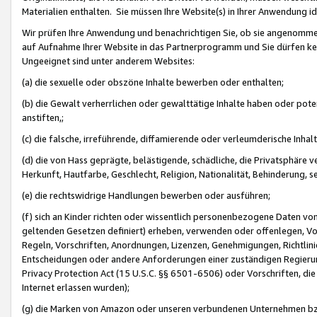
Materialien enthalten. Sie müssen Ihre Website(s) in Ihrer Anwendung ide
Wir prüfen Ihre Anwendung und benachrichtigen Sie, ob sie angenommen
auf Aufnahme Ihrer Website in das Partnerprogramm und Sie dürfen kei
Ungeeignet sind unter anderem Websites:
(a) die sexuelle oder obszöne Inhalte bewerben oder enthalten;
(b) die Gewalt verherrlichen oder gewalttätige Inhalte haben oder pot
anstiften,;
(c) die falsche, irreführende, diffamierende oder verleumderische Inha
(d) die von Hass geprägte, belästigende, schädliche, die Privatsphäre v
Herkunft, Hautfarbe, Geschlecht, Religion, Nationalität, Behinderung, 
(e) die rechtswidrige Handlungen bewerben oder ausführen;
(f) sich an Kinder richten oder wissentlich personenbezogene Daten vo
geltenden Gesetzen definiert) erheben, verwenden oder offenlegen, Vo
Regeln, Vorschriften, Anordnungen, Lizenzen, Genehmigungen, Richtlini
Entscheidungen oder andere Anforderungen einer zuständigen Regierung
Privacy Protection Act (15 U.S.C. §§ 6501-6506) oder Vorschriften, di
Internet erlassen wurden);
(g) die Marken von Amazon oder unseren verbundenen Unternehmen b