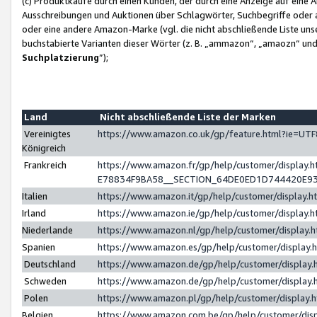
(c) Produktkäufe durch einen Kunden, der durch eine Anzeige auf eine 
Ausschreibungen und Auktionen über Schlagwörter, Suchbegriffe oder 
oder eine andere Amazon-Marke (vgl. die nicht abschließende Liste un
buchstabierte Varianten dieser Wörter (z. B. „ammazon“, „amaozn“ und „
Suchplatzierung
”);
Land
Nicht abschließende Liste der Marken
Vereinigtes
https://www.amazon.co.uk/gp/feature.html?ie=U
Königreich
Frankreich
https://www.amazon.fr/gp/help/customer/displa
E78834F9BA58__SECTION_64DE0ED1D744420E9
Italien
https://www.amazon.it/gp/help/customer/display
Irland
https://www.amazon.ie/gp/help/customer/displa
Niederlande
https://www.amazon.nl/gp/help/customer/display
Spanien
https://www.amazon.es/gp/help/customer/display
Deutschland
https://www.amazon.de/gp/help/customer/displa
Schweden
https://www.amazon.de/gp/help/customer/displa
Polen
https://www.amazon.pl/gp/help/customer/display
Belgien
https://www.amazon.com.be/gp/help/customer/d