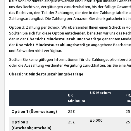
Kauf von Produkten eingelöst werden und unterliegen unseren Geschäf
uns das Recht vor, Vergütungen zurückzuhalten, bis der fällige Gesamt
das Recht vor, den Teil der Zahlungen, der den in der Zahlungstabelle 
Zahlungsart angibst. Die Zahlung per Amazon-Geschenkgutschein ist in
Option 3: Zahlung per Scheck.
Wir übersenden Ihnen einen Scheck in Höh
Sollten Sie sich für diese Option entscheiden, behalten wir uns das Rec
den in der
Übersicht Mindestauszahlungsbeträge
genannten Mindest
der
Übersicht Mindestauszahlungsbeträge
angegebene Bearbeitung
und Schweden nicht verfügbar.
Sollten Sie keine gültigen Informationen für die Zahlungsoption bereit
oder die Auszahlung verdienter Vergütung zurückhalten, bis Sie eine A
Übersicht Mindestauszahlungsbeträge
UK Maxium
UK
FR,
Minimum
un
Option 1 (Überweisung)
25£
25
£5,000
Option 2
25£
25
(Geschenkgutschein)