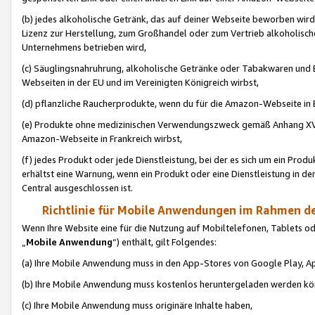
(b) jedes alkoholische Getränk, das auf deiner Webseite beworben wird
Lizenz zur Herstellung, zum Großhandel oder zum Vertrieb alkoholisch
Unternehmens betrieben wird,
(c) Säuglingsnahruhrung, alkoholische Getränke oder Tabakwaren und E
Webseiten in der EU und im Vereinigten Königreich wirbst,
(d) pflanzliche Raucherprodukte, wenn du für die Amazon-Webseite in B
(e) Produkte ohne medizinischen Verwendungszweck gemäß Anhang XVI 
Amazon-Webseite in Frankreich wirbst,
(f) jedes Produkt oder jede Dienstleistung, bei der es sich um ein Prod
erhältst eine Warnung, wenn ein Produkt oder eine Dienstleistung in de
Central ausgeschlossen ist.
Richtlinie für Mobile Anwendungen im Rahmen de
Wenn Ihre Website eine für die Nutzung auf Mobiltelefonen, Tablets 
„
Mobile Anwendung
“) enthält, gilt Folgendes:
(a) Ihre Mobile Anwendung muss in den App-Stores von Google Play, A
(b) Ihre Mobile Anwendung muss kostenlos heruntergeladen werden könn
(c) Ihre Mobile Anwendung muss originäre Inhalte haben,