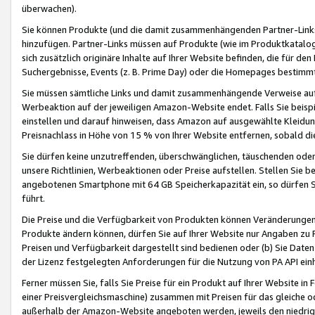
überwachen).
Sie können Produkte (und die damit zusammenhängenden Partner-Links)
hinzufügen. Partner-Links müssen auf Produkte (wie im Produktkatalog de
sich zusätzlich originäre Inhalte auf Ihrer Website befinden, die für 
Suchergebnisse, Events (z. B. Prime Day) oder die Homepages bestimmte
Sie müssen sämtliche Links und damit zusammenhängende Verweise auf z
Werbeaktion auf der jeweiligen Amazon-Website endet. Falls Sie beisp
einstellen und darauf hinweisen, dass Amazon auf ausgewählte Kleidun
Preisnachlass in Höhe von 15 % von Ihrer Website entfernen, sobald di
Sie dürfen keine unzutreffenden, überschwänglichen, täuschenden od
unsere Richtlinien, Werbeaktionen oder Preise aufstellen. Stellen Sie 
angebotenen Smartphone mit 64 GB Speicherkapazität ein, so dürfen S
führt.
Die Preise und die Verfügbarkeit von Produkten können Veränderungen 
Produkte ändern können, dürfen Sie auf Ihrer Website nur Angaben zu P
Preisen und Verfügbarkeit dargestellt sind bedienen oder (b) Sie Daten
der Lizenz festgelegten Anforderungen für die Nutzung von PA API einh
Ferner müssen Sie, falls Sie Preise für ein Produkt auf Ihrer Website in 
einer Preisvergleichsmaschine) zusammen mit Preisen für das gleiche o
außerhalb der Amazon-Website angeboten werden, jeweils den niedrigst