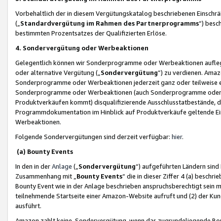
Vorbehaltlich der in diesem Vergütungskatalog beschriebenen Einschr
(„
Standardvergütung im Rahmen des Partnerprogramms
“) besc
bestimmten Prozentsatzes der Qualifizierten Erlöse.
4. Sondervergütung oder Werbeaktionen
Gelegentlich können wir Sonderprogramme oder Werbeaktionen auflegen,
oder alternative Vergütung („
Sondervergütung
”) zu verdienen. Amazo
Sonderprogramme oder Werbeaktionen jederzeit ganz oder teilweise einz
Sonderprogramme oder Werbeaktionen (auch Sonderprogramme oder We
Produktverkäufen kommt) disqualifizierende Ausschlusstatbestände, di
Programmdokumentation im Hinblick auf Produktverkäufe geltende E
Werbeaktionen.
Folgende Sondervergütungen sind derzeit verfügbar:
hier
.
(a) Bounty Events
In den in der
Anlage
(„
Sondervergütung
“) aufgeführten Ländern sind
Zusammenhang mit „
Bounty Events
“ die in dieser Ziffer 4 (a) besch
Bounty Event wie in der Anlage beschrieben anspruchsberechtigt sein mu
teilnehmende Startseite einer Amazon-Website aufruft und (2) der Kun
ausführt.
Amazon zahlt keine Sondervergütung, wenn das zugrundeliegende Boun