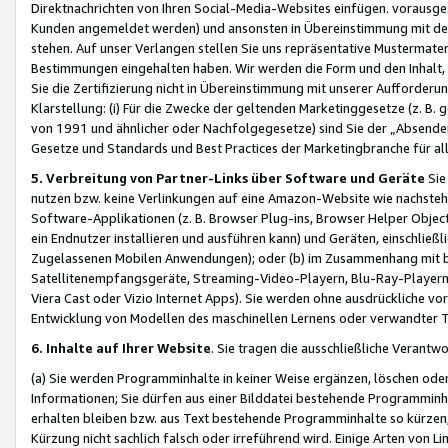
Direktnachrichten von Ihren Social-Media-Websites einfügen. vorausg
Kunden angemeldet werden) und ansonsten in Übereinstimmung mit der
stehen. Auf unser Verlangen stellen Sie uns repräsentative Mustermater
Bestimmungen eingehalten haben. Wir werden die Form und den Inhalt, di
Sie die Zertifizierung nicht in Übereinstimmung mit unserer Aufforderu
Klarstellung: (i) Für die Zwecke der geltenden Marketinggesetze (z. 
von 1991 und ähnlicher oder Nachfolgegesetze) sind Sie der „Absender“ j
Gesetze und Standards und Best Practices der Marketingbranche für 
5. Verbreitung von Partner-Links über Software und Geräte
Sie
nutzen bzw. keine Verlinkungen auf eine Amazon-Website wie nachsteh
Software-Applikationen (z. B. Browser Plug-ins, Browser Helper Objec
ein Endnutzer installieren und ausführen kann) und Geräten, einschlie
Zugelassenen Mobilen Anwendungen); oder (b) im Zusammenhang mit bzw.
Satellitenempfangsgeräte, Streaming-Video-Playern, Blu-Ray-Playern 
Viera Cast oder Vizio Internet Apps). Sie werden ohne ausdrückliche v
Entwicklung von Modellen des maschinellen Lernens oder verwandter 
6. Inhalte auf Ihrer Website
. Sie tragen die ausschließliche Verantwo
(a) Sie werden Programminhalte in keiner Weise ergänzen, löschen oder
Informationen; Sie dürfen aus einer Bilddatei bestehende Programminhal
erhalten bleiben bzw. aus Text bestehende Programminhalte so kürzen, 
Kürzung nicht sachlich falsch oder irreführend wird. Einige Arten von L