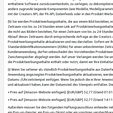
enthaltene Software zurückzuentwickeln, zu zerlegen, zu dekompilier
andere zugrunde liegende Komponenten (wie Modelle, Modellparameter
mit der Creators API, der PA API, Datenfeeds oder in den Produkt Werb
(h) Sie werden Produktwerbungsinhalte, die aus einem Bild bestehen, ni
Zeitraum von bis zu 24 Stunden einen Link auf Produktwerbungsinhalte
die nicht aus Bildern bestehen, für einen Zeitraum von bis zu 24 Stund
Ablauf dieses Zeitraums durch entsprechende Anfrage an die Creators 
Produktwerbungsinhalte aktualisieren und neu darstellen. Sofern wir Ih
Standardidentifikationsnummern (ASINs) für einen unbestimmten Zeitra
Kundenanwendung, dürfen unbeschadet des Vorstehenden Produktwerbu
Zwischenspeicher abgelegt werden. Auf unser Verlangen werden Sie un
die Produktwerbungsinhalte enthält oder nutzt, damit wir Ihre Einhalt
(i) Wenn Sie seltener als stündlich Produktwerbungsinhalte aus Datenfe
Anwendung angezeigten Produktwerbungsinhalte aktualisieren, werden 
Datums-/Uhrzeitstempel einfügen. Wenn Sie jedoch die in Ihrer Anwe
und aktualisiert haben, kann der Datumsteil des Stempels entfallen. Dies
• Preis auf [Amazon-Website einfügen]: [EUR/GBP] 32,77 (Stand 07.01.
• Preis auf [Amazon-Website einfügen]: [EUR/GBP] 32,77 (Stand 14:11 
Außerdem müssen Sie den folgenden Haftungsausschluss entweder neb
ein Pop-up-Fenster, ein Pop-up-Skript oder ein sonstiges vergleichba