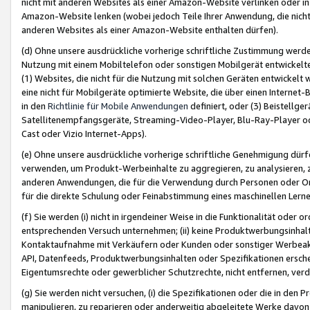
nicht mit anderen Websites als einer Amazon-Website verlinken oder i
Amazon-Website lenken (wobei jedoch Teile Ihrer Anwendung, die nich
anderen Websites als einer Amazon-Website enthalten dürfen).
(d) Ohne unsere ausdrückliche vorherige schriftliche Zustimmung werd
Nutzung mit einem Mobiltelefon oder sonstigen Mobilgerät entwickelt
(1) Websites, die nicht für die Nutzung mit solchen Geräten entwickelt
eine nicht für Mobilgeräte optimierte Website, die über einen Interne
in den
Richtlinie für Mobile Anwendungen
definiert, oder (3) Beistellge
Satellitenempfangsgeräte, Streaming-Video-Player, Blu-Ray-Player ode
Cast oder Vizio Internet-Apps).
(e) Ohne unsere ausdrückliche vorherige schriftliche Genehmigung dürfe
verwenden, um Produkt-Werbeinhalte zu aggregieren, zu analysieren, 
anderen Anwendungen, die für die Verwendung durch Personen oder Or
für die direkte Schulung oder Feinabstimmung eines maschinellen Lern
(f) Sie werden (i) nicht in irgendeiner Weise in die Funktionalität ode
entsprechenden Versuch unternehmen; (ii) keine Produktwerbungsinha
Kontaktaufnahme mit Verkäufern oder Kunden oder sonstiger Werbeaktiv
API, Datenfeeds, Produktwerbungsinhalten oder Spezifikationen erschei
Eigentumsrechte oder gewerblicher Schutzrechte, nicht entfernen, verd
(g) Sie werden nicht versuchen, (i) die Spezifikationen oder die in de
manipulieren, zu reparieren oder anderweitig abgeleitete Werke davon z