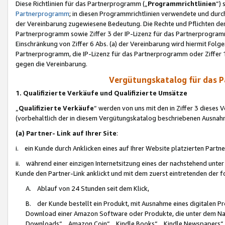
Diese Richtlinien für das Partnerprogramm („
Programmrichtlinien
“)
Partnerprogramm
; in diesen Programmrichtlinien verwendete und durch
der Vereinbarung zugewiesene Bedeutung. Die Rechte und Pflichten de
Partnerprogramm sowie Ziffer 3 der IP-Lizenz für das Partnerprogram
Einschränkung von Ziffer 6 Abs. (a) der Vereinbarung wird hiermit Fol
Partnerprogramm, die IP-Lizenz für das Partnerprogramm oder Ziffer 1
gegen die Vereinbarung.
Vergütungskatalog für das 
1. Qualifizierte Verkäufe und Qualifizierte Umsätze
„
Qualifizierte Verkäufe
“ werden von uns mit den in Ziffer 3 diese
(vorbehaltlich der in diesem Vergütungskatalog beschriebenen Ausnah
(a) Partner- Link auf Ihrer Site
:
i. ein Kunde durch Anklicken eines auf Ihrer Website platzierten Part
ii. während einer einzigen Internetsitzung eines der nachstehend unter (i)
Kunde den Partner-Link anklickt und mit dem zuerst eintretenden der f
A. Ablauf von 24 Stunden seit dem Klick,
B. der Kunde bestellt ein Produkt, mit Ausnahme eines digitalen P
Download einer Amazon Software oder Produkte, die unter dem N
Downloads“, „Amazon Coin“, „Kindle Books“, „Kindle Newspapers“, „