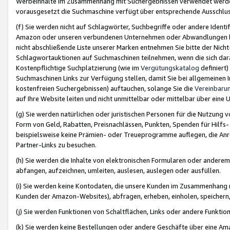
Werbeinhalte im Zusammenhang mit Suchergebnissen verwendet werden,
vorausgesetzt die Suchmaschine verfügt über entsprechende Ausschlu
(f) Sie werden nicht auf Schlagwörter, Suchbegriffe oder andere Ident
Amazon oder unseren verbundenen Unternehmen oder Abwandlungen bzw
nicht abschließende Liste unserer Marken entnehmen Sie bitte der Nich
Schlagwortauktionen auf Suchmaschinen teilnehmen, wenn die sich da
Kostenpflichtige Suchplatzierung (wie im
Vergütungskatalog
definiert
Suchmaschinen Links zur Verfügung stellen, damit Sie bei allgemeinen I
kostenfreien Suchergebnissen) auftauchen, solange Sie die
Vereinbaru
auf Ihre Website leiten und nicht unmittelbar oder mittelbar über eine
(g) Sie werden natürlichen oder juristischen Personen für die Nutzung 
Form von Geld, Rabatten, Preisnachlässen, Punkten, Spenden für Hilfs
beispielsweise keine Prämien- oder Treueprogramme auflegen, die Anrei
Partner-Links zu besuchen.
(h) Sie werden die Inhalte von elektronischen Formularen oder anderem M
abfangen, aufzeichnen, umleiten, auslesen, auslegen oder ausfüllen.
(i) Sie werden keine Kontodaten, die unsere Kunden im Zusammenhang 
Kunden der Amazon-Websites), abfragen, erheben, einholen, speichern,
(j) Sie werden Funktionen von Schaltflächen, Links oder andere Funkti
(k) Sie werden keine Bestellungen oder andere Geschäfte über eine Ama