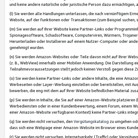
und keine andere natürliche oder juristische Person dazu ermächtigen, a
(l) Sie werden alle Handlungen unterlassen, die nach vernünftigem Erme
Website, auf der Funktionen oder Transaktionen (zum Beispiel suchen, s
(m) Sie werden auf Ihrer Website keine Partner-Links oder Programmin
Spionagesoftware, Schadsoftware, Computerviren, Würmern, Trojaner
Herunterladen oder Installieren auf einem Nutzer-Computer oder ande
genehmigt wurden.
(n) Sie werden Amazon-Websites oder Teile davon nicht auf Ihrer Websi
(z. B., WebView) innerhalb einer Mobilen Anwendung. Die Darstellung ein
Teilnahmevoraussetzungen stellt jedoch keinen Verstoß gegen diese Zif
(o) Sie werden keine Partner-Links oder andere Inhalte, die eine Am
Werbeseiten oder Layer-Werbung einstellen oder bereitstellen, mit Au
bewerben, die eng mit dem auf Ihrer Website befindlichen Material z
(p) Sie werden in Inhalte, die Sie auf einer Amazon-Website platzier
Werbediensten oder in einer Kundenbewertung, einem Forum, einem Wun
einer Amazon-Website verfügbaren Kontext) keine Partner-Links integr
(q) Sie werden nicht versuchen, den
Vergütungskatalog
zu umgehen oder
dass sich eine Webpage einer Amazon-Website im Browser eines Kunden 
(r) Sie werden nicht versuchen, Internetverkehr (Traffic) oder Vergü