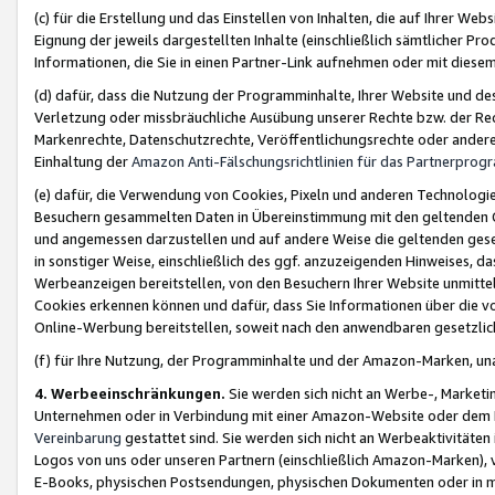
(c) für die Erstellung und das Einstellen von Inhalten, die auf Ihrer We
Eignung der jeweils dargestellten Inhalte (einschließlich sämtlicher 
Informationen, die Sie in einen Partner-Link aufnehmen oder mit diese
(d) dafür, dass die Nutzung der Programminhalte, Ihrer Website und des 
Verletzung oder missbräuchliche Ausübung unserer Rechte bzw. der Recht
Markenrechte, Datenschutzrechte, Veröffentlichungsrechte oder anderer
Einhaltung der
Amazon Anti-Fälschungsrichtlinien für das Partnerpro
(e) dafür, die Verwendung von Cookies, Pixeln und anderen Technologien
Besuchern gesammelten Daten in Übereinstimmung mit den geltenden Ge
und angemessen darzustellen und auf andere Weise die geltenden geset
in sonstiger Weise, einschließlich des ggf. anzuzeigenden Hinweises, d
Werbeanzeigen bereitstellen, von den Besuchern Ihrer Website unmitte
Cookies erkennen können und dafür, dass Sie Informationen über die v
Online-Werbung bereitstellen, soweit nach den anwendbaren gesetzlic
(f) für Ihre Nutzung, der Programminhalte und der Amazon-Marken, u
4. Werbeeinschränkungen.
Sie werden sich nicht an Werbe-, Market
Unternehmen oder in Verbindung mit einer Amazon-Website oder dem Pa
Vereinbarung
gestattet sind. Sie werden sich nicht an Werbeaktivitäten
Logos von uns oder unseren Partnern (einschließlich Amazon-Marken), 
E-Books, physischen Postsendungen, physischen Dokumenten oder in 