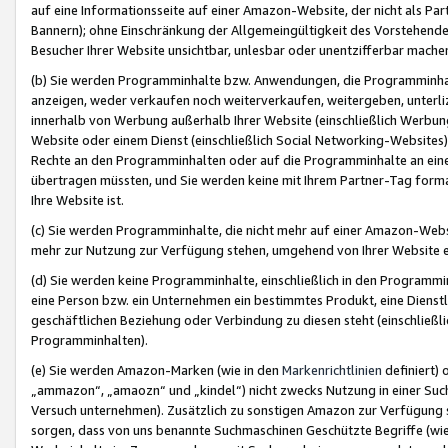
auf eine Informationsseite auf einer Amazon-Website, der nicht als Part
Bannern); ohne Einschränkung der Allgemeingültigkeit des Vorstehende
Besucher Ihrer Website unsichtbar, unlesbar oder unentzifferbar mache
(b) Sie werden Programminhalte bzw. Anwendungen, die Programminhalt
anzeigen, weder verkaufen noch weiterverkaufen, weitergeben, unterli
innerhalb von Werbung außerhalb Ihrer Website (einschließlich Werbun
Website oder einem Dienst (einschließlich Social Networking-Website
Rechte an den Programminhalten oder auf die Programminhalte an eine a
übertragen müssten, und Sie werden keine mit Ihrem Partner-Tag formati
Ihre Website ist.
(c) Sie werden Programminhalte, die nicht mehr auf einer Amazon-Websit
mehr zur Nutzung zur Verfügung stehen, umgehend von Ihrer Website e
(d) Sie werden keine Programminhalte, einschließlich in den Programmin
eine Person bzw. ein Unternehmen ein bestimmtes Produkt, eine Dienstle
geschäftlichen Beziehung oder Verbindung zu diesen steht (einschließli
Programminhalten).
(e) Sie werden Amazon-Marken (wie in den
Markenrichtlinien
definiert) 
„ammazon“, „amaozn“ und „kindel“) nicht zwecks Nutzung in einer Suc
Versuch unternehmen). Zusätzlich zu sonstigen Amazon zur Verfügung 
sorgen, dass von uns benannte Suchmaschinen Geschützte Begriffe (wie 