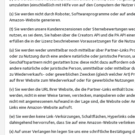
umzuleiten (einschließlich mit Hilfe von auf den Computern der Nutzer i
(s) Sie werden nicht durch Roboter, Softwareprogramme oder auf andere
Amazon-Website generieren.
(t) Sie werden unsere Kundenrezensionen oder Sternebewertungen wed
nutzen, es sei denn, Sie haben über die Creators API und die PA API e
erfüllen die in der Lizenz beschriebenen Voraussetzungen für die Nutzu
(u) Sie werden weder unmittelbar noch mittelbar über Partner-Links P
oder zu Nutzung durch eine andere natürliche oder juristische Person,
Geschäftspartnern nicht gestatten bzw. diese nicht dazu auffordern od
andere natürliche oder juristische Person, unmittelbar oder mittelbar
zu Wiederverkaufs- oder gewerblichen Zwecken (gleich welcher Art) 
auf Ihrer Website zum Wiederverkauf oder für gewerbliche Nutzungen 
(v) Sie werden die URL Ihrer Website, die die Partner-Links enthält b
werden, nicht in einer Weise tarnen, verstecken, manipulieren oder and
nicht mit angemessenem Aufwand in der Lage sind, die Website oder A
Links eine Amazon-Website aufruft.
(w) Sie werden keine Link-Verkürzungen, Schaltflächen, Hyperlinks ode
dahingehend hervorrufen, dass Sie auf eine Amazon-Website verlinken
(x) Auf unser Verlangen hin legen Sie uns eine schriftliche Bestätigung