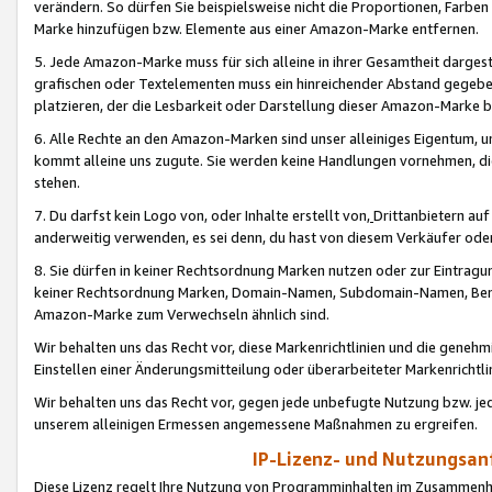
verändern. So dürfen Sie beispielsweise nicht die Proportionen, Farb
Marke hinzufügen bzw. Elemente aus einer Amazon-Marke entfernen.
5. Jede Amazon-Marke muss für sich alleine in ihrer Gesamtheit darge
grafischen oder Textelementen muss ein hinreichender Abstand gegebe
platzieren, der die Lesbarkeit oder Darstellung dieser Amazon-Marke b
6. Alle Rechte an den Amazon-Marken sind unser alleiniges Eigentum, 
kommt alleine uns zugute. Sie werden keine Handlungen vornehmen, 
stehen.
7. Du darfst kein Logo von, oder Inhalte erstellt von,
Drittanbietern au
anderweitig verwenden, es sei denn, du hast von diesem Verkäufer oder
8. Sie dürfen in keiner Rechtsordnung Marken nutzen oder zur Eintragu
keiner Rechtsordnung Marken, Domain-Namen, Subdomain-Namen, Benu
Amazon-Marke zum Verwechseln ähnlich sind.
Wir behalten uns das Recht vor, diese Markenrichtlinien und die gene
Einstellen einer Änderungsmitteilung oder überarbeiteter Markenricht
Wir behalten uns das Recht vor, gegen jede unbefugte Nutzung bzw. jede 
unserem alleinigen Ermessen angemessene Maßnahmen zu ergreifen.
IP-Lizenz- und Nutzungsan
Diese Lizenz regelt Ihre Nutzung von Programminhalten im Zusammen