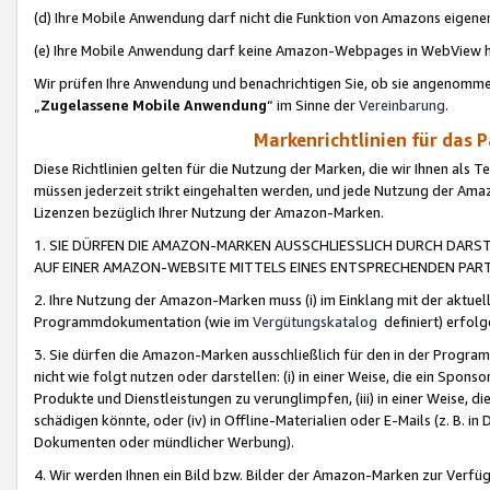
(d) Ihre Mobile Anwendung darf nicht die Funktion von Amazons eige
(e) Ihre Mobile Anwendung darf keine Amazon-Webpages in WebView 
Wir prüfen Ihre Anwendung und benachrichtigen Sie, ob sie angenomm
„
Zugelassene Mobile Anwendung
“ im Sinne der
Vereinbarung
.
Markenrichtlinien für das 
Diese Richtlinien gelten für die Nutzung der Marken, die wir Ihnen als 
müssen jederzeit strikt eingehalten werden, und jede Nutzung der Ama
Lizenzen bezüglich Ihrer Nutzung der Amazon-Marken.
1. SIE DÜRFEN DIE AMAZON-MARKEN AUSSCHLIESSLICH DURCH DARS
AUF EINER AMAZON-WEBSITE MITTELS EINES ENTSPRECHENDEN PART
2. Ihre Nutzung der Amazon-Marken muss (i) im Einklang mit der aktuells
Programmdokumentation (wie im
Vergütungskatalog
definiert) erfolg
3. Sie dürfen die Amazon-Marken ausschließlich für den in der Progr
nicht wie folgt nutzen oder darstellen: (i) in einer Weise, die ein Spo
Produkte und Dienstleistungen zu verunglimpfen, (iii) in einer Weise
schädigen könnte, oder (iv) in Offline-Materialien oder E-Mails (z. B.
Dokumenten oder mündlicher Werbung).
4. Wir werden Ihnen ein Bild bzw. Bilder der Amazon-Marken zur Verfüg