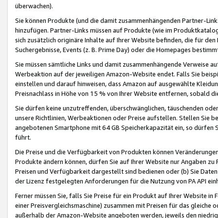
überwachen).
Sie können Produkte (und die damit zusammenhängenden Partner-Links)
hinzufügen. Partner-Links müssen auf Produkte (wie im Produktkatalog de
sich zusätzlich originäre Inhalte auf Ihrer Website befinden, die für 
Suchergebnisse, Events (z. B. Prime Day) oder die Homepages bestimmte
Sie müssen sämtliche Links und damit zusammenhängende Verweise auf z
Werbeaktion auf der jeweiligen Amazon-Website endet. Falls Sie beisp
einstellen und darauf hinweisen, dass Amazon auf ausgewählte Kleidun
Preisnachlass in Höhe von 15 % von Ihrer Website entfernen, sobald di
Sie dürfen keine unzutreffenden, überschwänglichen, täuschenden od
unsere Richtlinien, Werbeaktionen oder Preise aufstellen. Stellen Sie 
angebotenen Smartphone mit 64 GB Speicherkapazität ein, so dürfen S
führt.
Die Preise und die Verfügbarkeit von Produkten können Veränderungen 
Produkte ändern können, dürfen Sie auf Ihrer Website nur Angaben zu P
Preisen und Verfügbarkeit dargestellt sind bedienen oder (b) Sie Daten
der Lizenz festgelegten Anforderungen für die Nutzung von PA API einh
Ferner müssen Sie, falls Sie Preise für ein Produkt auf Ihrer Website in 
einer Preisvergleichsmaschine) zusammen mit Preisen für das gleiche o
außerhalb der Amazon-Website angeboten werden, jeweils den niedrigst