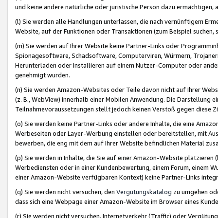
und keine andere natürliche oder juristische Person dazu ermächtigen, a
(l) Sie werden alle Handlungen unterlassen, die nach vernünftigem Erme
Website, auf der Funktionen oder Transaktionen (zum Beispiel suchen, s
(m) Sie werden auf Ihrer Website keine Partner-Links oder Programmin
Spionagesoftware, Schadsoftware, Computerviren, Würmern, Trojaner
Herunterladen oder Installieren auf einem Nutzer-Computer oder ande
genehmigt wurden.
(n) Sie werden Amazon-Websites oder Teile davon nicht auf Ihrer Websi
(z. B., WebView) innerhalb einer Mobilen Anwendung. Die Darstellung ein
Teilnahmevoraussetzungen stellt jedoch keinen Verstoß gegen diese Zif
(o) Sie werden keine Partner-Links oder andere Inhalte, die eine Am
Werbeseiten oder Layer-Werbung einstellen oder bereitstellen, mit Au
bewerben, die eng mit dem auf Ihrer Website befindlichen Material z
(p) Sie werden in Inhalte, die Sie auf einer Amazon-Website platzier
Werbediensten oder in einer Kundenbewertung, einem Forum, einem Wun
einer Amazon-Website verfügbaren Kontext) keine Partner-Links integr
(q) Sie werden nicht versuchen, den
Vergütungskatalog
zu umgehen oder
dass sich eine Webpage einer Amazon-Website im Browser eines Kunden 
(r) Sie werden nicht versuchen, Internetverkehr (Traffic) oder Vergü