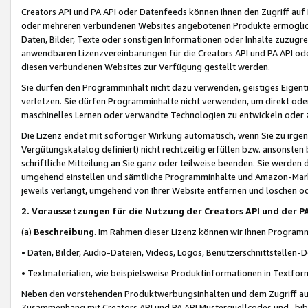
Creators API und PA API oder Datenfeeds können Ihnen den Zugriff auf D
oder mehreren verbundenen Websites angebotenen Produkte ermögliche
Daten, Bilder, Texte oder sonstigen Informationen oder Inhalte zuzugre
anwendbaren Lizenzvereinbarungen für die Creators API und PA API od
diesen verbundenen Websites zur Verfügung gestellt werden.
Sie dürfen den Programminhalt nicht dazu verwenden, geistiges Eigent
verletzen. Sie dürfen Programminhalte nicht verwenden, um direkt ode
maschinelles Lernen oder verwandte Technologien zu entwickeln oder zu
Die Lizenz endet mit sofortiger Wirkung automatisch, wenn Sie zu irg
Vergütungskatalog definiert) nicht rechtzeitig erfüllen bzw. ansonsten
schriftliche Mitteilung an Sie ganz oder teilweise beenden. Sie werden
umgehend einstellen und sämtliche Programminhalte und Amazon-Marke
jeweils verlangt, umgehend von Ihrer Website entfernen und löschen od
2. Voraussetzungen für die Nutzung der Creators API und der P
(a)
Beschreibung
. Im Rahmen dieser Lizenz können wir Ihnen Programmi
• Daten, Bilder, Audio-Dateien, Videos, Logos, Benutzerschnittstellen-
• Textmaterialien, wie beispielsweise Produktinformationen in Textfor
Neben den vorstehenden Produktwerbungsinhalten und dem Zugriff auf 
Zusammenhang mit Creators API und PA API Musterquellcodes und -bibli