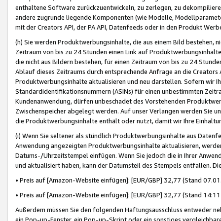
enthaltene Software zurückzuentwickeln, zu zerlegen, zu dekompilier
andere zugrunde liegende Komponenten (wie Modelle, Modellparameter
mit der Creators API, der PA API, Datenfeeds oder in den Produkt Werb
(h) Sie werden Produktwerbungsinhalte, die aus einem Bild bestehen, ni
Zeitraum von bis zu 24 Stunden einen Link auf Produktwerbungsinhalte
die nicht aus Bildern bestehen, für einen Zeitraum von bis zu 24 Stund
Ablauf dieses Zeitraums durch entsprechende Anfrage an die Creators 
Produktwerbungsinhalte aktualisieren und neu darstellen. Sofern wir Ih
Standardidentifikationsnummern (ASINs) für einen unbestimmten Zeitra
Kundenanwendung, dürfen unbeschadet des Vorstehenden Produktwerbu
Zwischenspeicher abgelegt werden. Auf unser Verlangen werden Sie un
die Produktwerbungsinhalte enthält oder nutzt, damit wir Ihre Einhalt
(i) Wenn Sie seltener als stündlich Produktwerbungsinhalte aus Datenfe
Anwendung angezeigten Produktwerbungsinhalte aktualisieren, werden 
Datums-/Uhrzeitstempel einfügen. Wenn Sie jedoch die in Ihrer Anwe
und aktualisiert haben, kann der Datumsteil des Stempels entfallen. Dies
• Preis auf [Amazon-Website einfügen]: [EUR/GBP] 32,77 (Stand 07.01.
• Preis auf [Amazon-Website einfügen]: [EUR/GBP] 32,77 (Stand 14:11 
Außerdem müssen Sie den folgenden Haftungsausschluss entweder neb
ein Pop-up-Fenster, ein Pop-up-Skript oder ein sonstiges vergleichba