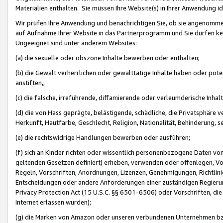
Materialien enthalten. Sie müssen Ihre Website(s) in Ihrer Anwendung ide
Wir prüfen Ihre Anwendung und benachrichtigen Sie, ob sie angenommen
auf Aufnahme Ihrer Website in das Partnerprogramm und Sie dürfen kei
Ungeeignet sind unter anderem Websites:
(a) die sexuelle oder obszöne Inhalte bewerben oder enthalten;
(b) die Gewalt verherrlichen oder gewalttätige Inhalte haben oder pot
anstiften,;
(c) die falsche, irreführende, diffamierende oder verleumderische Inha
(d) die von Hass geprägte, belästigende, schädliche, die Privatsphäre v
Herkunft, Hautfarbe, Geschlecht, Religion, Nationalität, Behinderung, 
(e) die rechtswidrige Handlungen bewerben oder ausführen;
(f) sich an Kinder richten oder wissentlich personenbezogene Daten vo
geltenden Gesetzen definiert) erheben, verwenden oder offenlegen, Vo
Regeln, Vorschriften, Anordnungen, Lizenzen, Genehmigungen, Richtlini
Entscheidungen oder andere Anforderungen einer zuständigen Regierung
Privacy Protection Act (15 U.S.C. §§ 6501-6506) oder Vorschriften, di
Internet erlassen wurden);
(g) die Marken von Amazon oder unseren verbundenen Unternehmen b