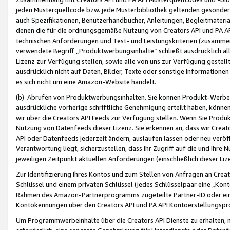
jeden Musterquellcode bzw. jede Musterbibliothek geltenden gesonder
auch Spezifikationen, Benutzerhandbücher, Anleitungen, Begleitmaterial
denen die für die ordnungsgemäße Nutzung von Creators API und PA A
technischen Anforderungen und Test- und Leistungskriterien (zusammen
verwendete Begriff „Produktwerbungsinhalte“ schließt ausdrücklich al
Lizenz zur Verfügung stellen, sowie alle von uns zur Verfügung gestel
ausdrücklich nicht auf Daten, Bilder, Texte oder sonstige Informatione
es sich nicht um eine Amazon-Website handelt.
(b) Abrufen von Produktwerbungsinhalten. Sie können Produkt-Werbein
ausdrückliche vorherige schriftliche Genehmigung erteilt haben, könn
wir über die Creators API Feeds zur Verfügung stellen. Wenn Sie Produk
Nutzung von Datenfeeds dieser Lizenz. Sie erkennen an, dass wir Creat
API oder Datenfeeds jederzeit ändern, auslaufen lassen oder neu veröffe
Verantwortung liegt, sicherzustellen, dass Ihr Zugriff auf die und Ihr
jeweiligen Zeitpunkt aktuellen Anforderungen (einschließlich dieser Liz
Zur Identifizierung Ihres Kontos und zum Stellen von Anfragen an Crea
Schlüssel und einem privaten Schlüssel (jedes Schlüsselpaar eine „Kon
Rahmen des Amazon-Partnerprogramms zugeteilte Partner-ID oder ein
Kontokennungen über den Creators API und PA API Kontoerstellungspro
Um Programmwerbeinhalte über die Creators API Dienste zu erhalten, m