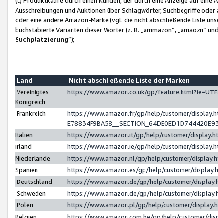
(c) Produktkäufe durch einen Kunden, der durch eine Anzeige auf eine 
Ausschreibungen und Auktionen über Schlagwörter, Suchbegriffe oder 
oder eine andere Amazon-Marke (vgl. die nicht abschließende Liste un
buchstabierte Varianten dieser Wörter (z. B. „ammazon“, „amaozn“ und „
Suchplatzierung
”);
Land
Nicht abschließende Liste der Marken
Vereinigtes
https://www.amazon.co.uk/gp/feature.html?ie=U
Königreich
Frankreich
https://www.amazon.fr/gp/help/customer/displa
E78834F9BA58__SECTION_64DE0ED1D744420E9
Italien
https://www.amazon.it/gp/help/customer/display
Irland
https://www.amazon.ie/gp/help/customer/displa
Niederlande
https://www.amazon.nl/gp/help/customer/display
Spanien
https://www.amazon.es/gp/help/customer/display
Deutschland
https://www.amazon.de/gp/help/customer/displa
Schweden
https://www.amazon.de/gp/help/customer/displa
Polen
https://www.amazon.pl/gp/help/customer/display
Belgien
https://www.amazon.com.be/gp/help/customer/d