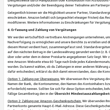
(beispielsweise durch Manipulation oder Kombination von Attributions-
Vergütungen und/oder der Beendigung deiner Teilnahme am Partnerp
Gelegentlich können wir die Möglichkeit unserer Partner, Standardv
einschränken. Amazon behält sich (ungeachtet etwaiger Fristen) das Re
modifizieren. Weitere Informationen zu Einschränkungen für Vergütung
6. Erfassung und Zahlung von Vergütungen
Wir werden wirtschaftlich vertretbare Anstrengungen unternehmen, um 
Nachverfolgung zu ermöglichen und unsere Berichte zu erstellen und di
diesem Monat verdient hast, zusammengefasst sind. Standardvergütung
auf den nächsten Betrag in der Landeswährung gerundet werden (z. B. C
über oder unter dem in deiner Preiskarte angegebenen Satz liegt. Wir
eine Amazon-Webseite etwa 60 Tage nach Ende jedes Kalendermonats, i
wurden. Du kannst wählen, ob du Zahlungen in einer anderen Währung
dafür entscheidest, erklärst du dich damit einverstanden, dass die K
Option 1: Zahlung per Überweisung.
Wir überweisen Ihre Vergütung dir
Namen der Bank, die Kontonummer, den Namen des Kontoinhabers bzw. a
erforderlich) nennen. Sollten Sie sich für diese Option entscheiden, be
fällige Gesamtbetrag den in der
Übersicht Mindestauszahlungsbet
Option 2: Zahlung per Amazon-Geschenkgutschein.
Wir übersenden Ihne
Partnerkonto genannte Haupt-E-Mail-Adresse. Diese Geschenkgutschei