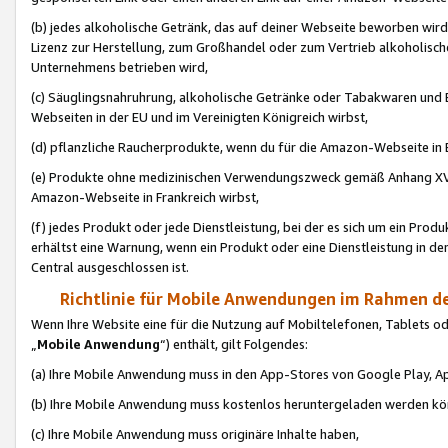
(b) jedes alkoholische Getränk, das auf deiner Webseite beworben wird
Lizenz zur Herstellung, zum Großhandel oder zum Vertrieb alkoholisch
Unternehmens betrieben wird,
(c) Säuglingsnahruhrung, alkoholische Getränke oder Tabakwaren und E
Webseiten in der EU und im Vereinigten Königreich wirbst,
(d) pflanzliche Raucherprodukte, wenn du für die Amazon-Webseite in B
(e) Produkte ohne medizinischen Verwendungszweck gemäß Anhang XVI 
Amazon-Webseite in Frankreich wirbst,
(f) jedes Produkt oder jede Dienstleistung, bei der es sich um ein Prod
erhältst eine Warnung, wenn ein Produkt oder eine Dienstleistung in de
Central ausgeschlossen ist.
Richtlinie für Mobile Anwendungen im Rahmen de
Wenn Ihre Website eine für die Nutzung auf Mobiltelefonen, Tablets 
„
Mobile Anwendung
“) enthält, gilt Folgendes:
(a) Ihre Mobile Anwendung muss in den App-Stores von Google Play, A
(b) Ihre Mobile Anwendung muss kostenlos heruntergeladen werden könn
(c) Ihre Mobile Anwendung muss originäre Inhalte haben,