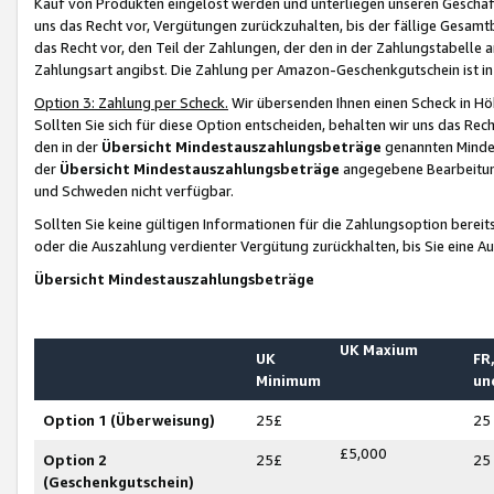
Kauf von Produkten eingelöst werden und unterliegen unseren Geschäf
uns das Recht vor, Vergütungen zurückzuhalten, bis der fällige Gesamt
das Recht vor, den Teil der Zahlungen, der den in der Zahlungstabelle 
Zahlungsart angibst. Die Zahlung per Amazon-Geschenkgutschein ist in
Option 3: Zahlung per Scheck.
Wir übersenden Ihnen einen Scheck in Höh
Sollten Sie sich für diese Option entscheiden, behalten wir uns das Rec
den in der
Übersicht Mindestauszahlungsbeträge
genannten Mindest
der
Übersicht Mindestauszahlungsbeträge
angegebene Bearbeitung
und Schweden nicht verfügbar.
Sollten Sie keine gültigen Informationen für die Zahlungsoption bereit
oder die Auszahlung verdienter Vergütung zurückhalten, bis Sie eine A
Übersicht Mindestauszahlungsbeträge
UK Maxium
UK
FR,
Minimum
un
Option 1 (Überweisung)
25£
25
£5,000
Option 2
25£
25
(Geschenkgutschein)