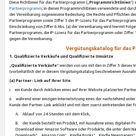
Diese Richtlinien für das Partnerprogramm („
Programmrichtlinien
“)
Partnerprogramm
; in diesen Programmrichtlinien verwendete und durch
der Vereinbarung zugewiesene Bedeutung. Die Rechte und Pflichten de
Partnerprogramm sowie Ziffer 3 der IP-Lizenz für das Partnerprogram
Einschränkung von Ziffer 6 Abs. (a) der Vereinbarung wird hiermit Fol
Partnerprogramm, die IP-Lizenz für das Partnerprogramm oder Ziffer 1
gegen die Vereinbarung.
Vergütungskatalog für das 
1. Qualifizierte Verkäufe und Qualifizierte Umsätze
„
Qualifizierte Verkäufe
“ werden von uns mit den in Ziffer 3 diese
(vorbehaltlich der in diesem Vergütungskatalog beschriebenen Ausnah
(a) Partner- Link auf Ihrer Site
:
i. ein Kunde durch Anklicken eines auf Ihrer Website platzierten Part
ii. während einer einzigen Internetsitzung eines der nachstehend unter (i)
Kunde den Partner-Link anklickt und mit dem zuerst eintretenden der f
A. Ablauf von 24 Stunden seit dem Klick,
B. der Kunde bestellt ein Produkt, mit Ausnahme eines digitalen P
Download einer Amazon Software oder Produkte, die unter dem N
Downloads“, „Amazon Coin“, „Kindle Books“, „Kindle Newspapers“, „