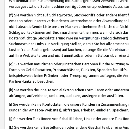
Werbeinhalte im Zusammenhang mit Suchergebnissen verwendet werden,
vorausgesetzt die Suchmaschine verfügt über entsprechende Ausschlu
(f) Sie werden nicht auf Schlagwörter, Suchbegriffe oder andere Ident
Amazon oder unseren verbundenen Unternehmen oder Abwandlungen bzw
nicht abschließende Liste unserer Marken entnehmen Sie bitte der Nich
Schlagwortauktionen auf Suchmaschinen teilnehmen, wenn die sich da
Kostenpflichtige Suchplatzierung (wie im
Vergütungskatalog
definiert
Suchmaschinen Links zur Verfügung stellen, damit Sie bei allgemeinen I
kostenfreien Suchergebnissen) auftauchen, solange Sie die
Vereinbaru
auf Ihre Website leiten und nicht unmittelbar oder mittelbar über eine
(g) Sie werden natürlichen oder juristischen Personen für die Nutzung 
Form von Geld, Rabatten, Preisnachlässen, Punkten, Spenden für Hilfs
beispielsweise keine Prämien- oder Treueprogramme auflegen, die Anrei
Partner-Links zu besuchen.
(h) Sie werden die Inhalte von elektronischen Formularen oder anderem M
abfangen, aufzeichnen, umleiten, auslesen, auslegen oder ausfüllen.
(i) Sie werden keine Kontodaten, die unsere Kunden im Zusammenhang 
Kunden der Amazon-Websites), abfragen, erheben, einholen, speichern,
(j) Sie werden Funktionen von Schaltflächen, Links oder andere Funkti
(k) Sie werden keine Bestellungen oder andere Geschäfte über eine Ama