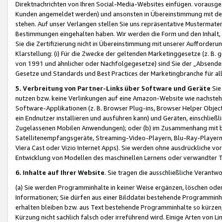
Direktnachrichten von Ihren Social-Media-Websites einfügen. vorausg
Kunden angemeldet werden) und ansonsten in Übereinstimmung mit der
stehen. Auf unser Verlangen stellen Sie uns repräsentative Mustermater
Bestimmungen eingehalten haben. Wir werden die Form und den Inhalt, di
Sie die Zertifizierung nicht in Übereinstimmung mit unserer Aufforderu
Klarstellung: (i) Für die Zwecke der geltenden Marketinggesetze (z. 
von 1991 und ähnlicher oder Nachfolgegesetze) sind Sie der „Absender“ j
Gesetze und Standards und Best Practices der Marketingbranche für 
5. Verbreitung von Partner-Links über Software und Geräte
Sie
nutzen bzw. keine Verlinkungen auf eine Amazon-Website wie nachsteh
Software-Applikationen (z. B. Browser Plug-ins, Browser Helper Objec
ein Endnutzer installieren und ausführen kann) und Geräten, einschlie
Zugelassenen Mobilen Anwendungen); oder (b) im Zusammenhang mit bzw.
Satellitenempfangsgeräte, Streaming-Video-Playern, Blu-Ray-Playern 
Viera Cast oder Vizio Internet Apps). Sie werden ohne ausdrückliche v
Entwicklung von Modellen des maschinellen Lernens oder verwandter 
6. Inhalte auf Ihrer Website
. Sie tragen die ausschließliche Verantwo
(a) Sie werden Programminhalte in keiner Weise ergänzen, löschen oder
Informationen; Sie dürfen aus einer Bilddatei bestehende Programminhal
erhalten bleiben bzw. aus Text bestehende Programminhalte so kürzen, 
Kürzung nicht sachlich falsch oder irreführend wird. Einige Arten von L