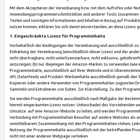
Mit dem Akzeptieren der Vereinbarung bzw. mit dem Aufrufen oder Nutz
Anwendungsprogrammierschnittstellen und anderer Tools (zusammen die
Texten und sonstigen Informationen und Inhalten in Bezug auf Produkte
nutzen können, erklären Sie sich damit einverstanden, an diese Lizenz 
1. Eingeschränkte Lizenz für Programminhalte
Vorbehaltlich der Bedingungen der Vereinbarung und ausschließlich z
Einhaltung der Vereinbarung (einschließlich dieser Lizenz und der ande
nicht übertragbare, nicht unterlizenzierbare, nicht exklusive, gebühren
anzuzeigen; (b) nur diejenigen der Amazon-Marken zu verwenden (wie in 
Programminhalte, ausschließlich auf Ihrer Website und in Übereinstimmu
API, Datenfeeds und Produkt-Werbeinhalte ausschließlich gemäß den Spe
Kopieren oder andere Verwenden von Programminhalten zugunsten Dri
Sammeln und Extrahieren von Daten. Zur Klarstellung: Zu den Program
Sie werden Programminhalte ausschließlich nach Maßgabe der Besti
hiermit eingeräumten Lizenz nutzen. Unbeschadet des Vorstehenden we
Umsätze auf eine Amazon-Website zu leiten, und werden Programminhal
Verbindung mit Programminhalten Besucher auf andere Websites als ein
unmittelbarem Zusammenhang mit den Programminhalten stehen, Links z
Nutzung der Programminhalte ausschließlich mit der betreffenden Pr
nicht mit einer anderen Webpage verlinken.