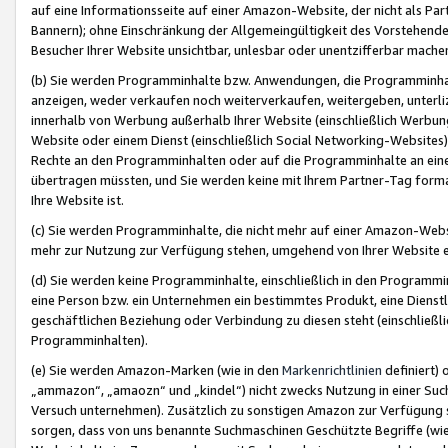
auf eine Informationsseite auf einer Amazon-Website, der nicht als Part
Bannern); ohne Einschränkung der Allgemeingültigkeit des Vorstehende
Besucher Ihrer Website unsichtbar, unlesbar oder unentzifferbar mache
(b) Sie werden Programminhalte bzw. Anwendungen, die Programminhalt
anzeigen, weder verkaufen noch weiterverkaufen, weitergeben, unterli
innerhalb von Werbung außerhalb Ihrer Website (einschließlich Werbun
Website oder einem Dienst (einschließlich Social Networking-Website
Rechte an den Programminhalten oder auf die Programminhalte an eine a
übertragen müssten, und Sie werden keine mit Ihrem Partner-Tag formati
Ihre Website ist.
(c) Sie werden Programminhalte, die nicht mehr auf einer Amazon-Websit
mehr zur Nutzung zur Verfügung stehen, umgehend von Ihrer Website e
(d) Sie werden keine Programminhalte, einschließlich in den Programmin
eine Person bzw. ein Unternehmen ein bestimmtes Produkt, eine Dienstle
geschäftlichen Beziehung oder Verbindung zu diesen steht (einschließli
Programminhalten).
(e) Sie werden Amazon-Marken (wie in den
Markenrichtlinien
definiert) 
„ammazon“, „amaozn“ und „kindel“) nicht zwecks Nutzung in einer Suc
Versuch unternehmen). Zusätzlich zu sonstigen Amazon zur Verfügung 
sorgen, dass von uns benannte Suchmaschinen Geschützte Begriffe (wie 