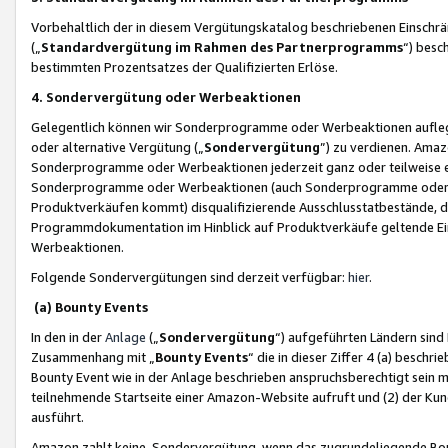
Vorbehaltlich der in diesem Vergütungskatalog beschriebenen Einschr
(„
Standardvergütung im Rahmen des Partnerprogramms
“) besc
bestimmten Prozentsatzes der Qualifizierten Erlöse.
4. Sondervergütung oder Werbeaktionen
Gelegentlich können wir Sonderprogramme oder Werbeaktionen auflegen,
oder alternative Vergütung („
Sondervergütung
”) zu verdienen. Amazo
Sonderprogramme oder Werbeaktionen jederzeit ganz oder teilweise einz
Sonderprogramme oder Werbeaktionen (auch Sonderprogramme oder We
Produktverkäufen kommt) disqualifizierende Ausschlusstatbestände, di
Programmdokumentation im Hinblick auf Produktverkäufe geltende E
Werbeaktionen.
Folgende Sondervergütungen sind derzeit verfügbar:
hier
.
(a) Bounty Events
In den in der
Anlage
(„
Sondervergütung
“) aufgeführten Ländern sind
Zusammenhang mit „
Bounty Events
“ die in dieser Ziffer 4 (a) besch
Bounty Event wie in der Anlage beschrieben anspruchsberechtigt sein mu
teilnehmende Startseite einer Amazon-Website aufruft und (2) der Kun
ausführt.
Amazon zahlt keine Sondervergütung, wenn das zugrundeliegende Boun