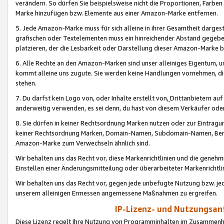
verändern. So dürfen Sie beispielsweise nicht die Proportionen, Farb
Marke hinzufügen bzw. Elemente aus einer Amazon-Marke entfernen.
5. Jede Amazon-Marke muss für sich alleine in ihrer Gesamtheit darge
grafischen oder Textelementen muss ein hinreichender Abstand gegebe
platzieren, der die Lesbarkeit oder Darstellung dieser Amazon-Marke b
6. Alle Rechte an den Amazon-Marken sind unser alleiniges Eigentum, 
kommt alleine uns zugute. Sie werden keine Handlungen vornehmen, 
stehen.
7. Du darfst kein Logo von, oder Inhalte erstellt von,
Drittanbietern au
anderweitig verwenden, es sei denn, du hast von diesem Verkäufer oder
8. Sie dürfen in keiner Rechtsordnung Marken nutzen oder zur Eintragu
keiner Rechtsordnung Marken, Domain-Namen, Subdomain-Namen, Benu
Amazon-Marke zum Verwechseln ähnlich sind.
Wir behalten uns das Recht vor, diese Markenrichtlinien und die gene
Einstellen einer Änderungsmitteilung oder überarbeiteter Markenricht
Wir behalten uns das Recht vor, gegen jede unbefugte Nutzung bzw. jede 
unserem alleinigen Ermessen angemessene Maßnahmen zu ergreifen.
IP-Lizenz- und Nutzungsan
Diese Lizenz regelt Ihre Nutzung von Programminhalten im Zusammen