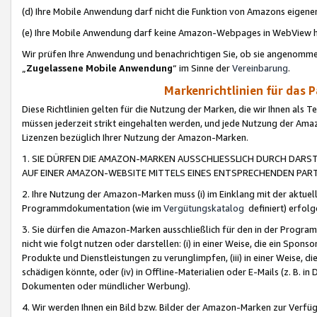
(d) Ihre Mobile Anwendung darf nicht die Funktion von Amazons eige
(e) Ihre Mobile Anwendung darf keine Amazon-Webpages in WebView 
Wir prüfen Ihre Anwendung und benachrichtigen Sie, ob sie angenomm
„
Zugelassene Mobile Anwendung
“ im Sinne der
Vereinbarung
.
Markenrichtlinien für das 
Diese Richtlinien gelten für die Nutzung der Marken, die wir Ihnen als 
müssen jederzeit strikt eingehalten werden, und jede Nutzung der Ama
Lizenzen bezüglich Ihrer Nutzung der Amazon-Marken.
1. SIE DÜRFEN DIE AMAZON-MARKEN AUSSCHLIESSLICH DURCH DARS
AUF EINER AMAZON-WEBSITE MITTELS EINES ENTSPRECHENDEN PART
2. Ihre Nutzung der Amazon-Marken muss (i) im Einklang mit der aktuells
Programmdokumentation (wie im
Vergütungskatalog
definiert) erfolg
3. Sie dürfen die Amazon-Marken ausschließlich für den in der Progr
nicht wie folgt nutzen oder darstellen: (i) in einer Weise, die ein Spo
Produkte und Dienstleistungen zu verunglimpfen, (iii) in einer Weise
schädigen könnte, oder (iv) in Offline-Materialien oder E-Mails (z. B.
Dokumenten oder mündlicher Werbung).
4. Wir werden Ihnen ein Bild bzw. Bilder der Amazon-Marken zur Verfüg