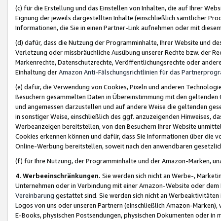
(c) für die Erstellung und das Einstellen von Inhalten, die auf Ihrer We
Eignung der jeweils dargestellten Inhalte (einschließlich sämtlicher 
Informationen, die Sie in einen Partner-Link aufnehmen oder mit diese
(d) dafür, dass die Nutzung der Programminhalte, Ihrer Website und des 
Verletzung oder missbräuchliche Ausübung unserer Rechte bzw. der Recht
Markenrechte, Datenschutzrechte, Veröffentlichungsrechte oder anderer
Einhaltung der
Amazon Anti-Fälschungsrichtlinien für das Partnerpro
(e) dafür, die Verwendung von Cookies, Pixeln und anderen Technologien
Besuchern gesammelten Daten in Übereinstimmung mit den geltenden Ge
und angemessen darzustellen und auf andere Weise die geltenden geset
in sonstiger Weise, einschließlich des ggf. anzuzeigenden Hinweises, d
Werbeanzeigen bereitstellen, von den Besuchern Ihrer Website unmitte
Cookies erkennen können und dafür, dass Sie Informationen über die v
Online-Werbung bereitstellen, soweit nach den anwendbaren gesetzlic
(f) für Ihre Nutzung, der Programminhalte und der Amazon-Marken, u
4. Werbeeinschränkungen.
Sie werden sich nicht an Werbe-, Market
Unternehmen oder in Verbindung mit einer Amazon-Website oder dem Pa
Vereinbarung
gestattet sind. Sie werden sich nicht an Werbeaktivitäten
Logos von uns oder unseren Partnern (einschließlich Amazon-Marken), 
E-Books, physischen Postsendungen, physischen Dokumenten oder in 