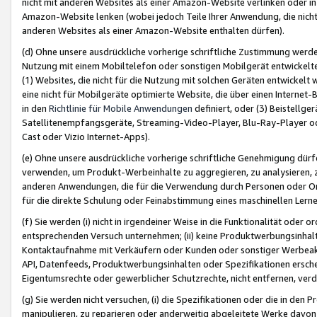
nicht mit anderen Websites als einer Amazon-Website verlinken oder i
Amazon-Website lenken (wobei jedoch Teile Ihrer Anwendung, die nich
anderen Websites als einer Amazon-Website enthalten dürfen).
(d) Ohne unsere ausdrückliche vorherige schriftliche Zustimmung werd
Nutzung mit einem Mobiltelefon oder sonstigen Mobilgerät entwickelt
(1) Websites, die nicht für die Nutzung mit solchen Geräten entwickelt
eine nicht für Mobilgeräte optimierte Website, die über einen Interne
in den
Richtlinie für Mobile Anwendungen
definiert, oder (3) Beistellge
Satellitenempfangsgeräte, Streaming-Video-Player, Blu-Ray-Player ode
Cast oder Vizio Internet-Apps).
(e) Ohne unsere ausdrückliche vorherige schriftliche Genehmigung dürfe
verwenden, um Produkt-Werbeinhalte zu aggregieren, zu analysieren, 
anderen Anwendungen, die für die Verwendung durch Personen oder Or
für die direkte Schulung oder Feinabstimmung eines maschinellen Lern
(f) Sie werden (i) nicht in irgendeiner Weise in die Funktionalität ode
entsprechenden Versuch unternehmen; (ii) keine Produktwerbungsinha
Kontaktaufnahme mit Verkäufern oder Kunden oder sonstiger Werbeaktiv
API, Datenfeeds, Produktwerbungsinhalten oder Spezifikationen erschei
Eigentumsrechte oder gewerblicher Schutzrechte, nicht entfernen, verd
(g) Sie werden nicht versuchen, (i) die Spezifikationen oder die in de
manipulieren, zu reparieren oder anderweitig abgeleitete Werke davon z