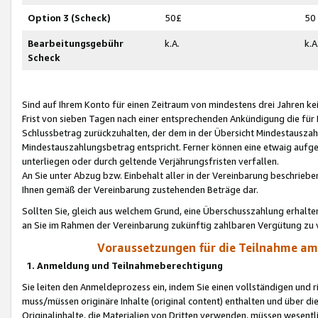
Option 3 (Scheck)
50£
50
Bearbeitungsgebühr
k.A.
k.A
Scheck
Sind auf Ihrem Konto für einen Zeitraum von mindestens drei Jahren kein
Frist von sieben Tagen nach einer entsprechenden Ankündigung die für
Schlussbetrag zurückzuhalten, der dem in der Übersicht Mindestausz
Mindestauszahlungsbetrag entspricht. Ferner können eine etwaig aufg
unterliegen oder durch geltende Verjährungsfristen verfallen.
An Sie unter Abzug bzw. Einbehalt aller in der Vereinbarung beschrieb
Ihnen gemäß der Vereinbarung zustehenden Beträge dar.
Sollten Sie, gleich aus welchem Grund, eine Überschusszahlung erhalte
an Sie im Rahmen der Vereinbarung zukünftig zahlbaren Vergütung zu 
Voraussetzungen für die Teilnahme a
1. Anmeldung und Teilnahmeberechtigung
Sie leiten den Anmeldeprozess ein, indem Sie einen vollständigen und 
muss/müssen originäre Inhalte (original content) enthalten und über d
Originalinhalte, die Materialien von Dritten verwenden, müssen wese