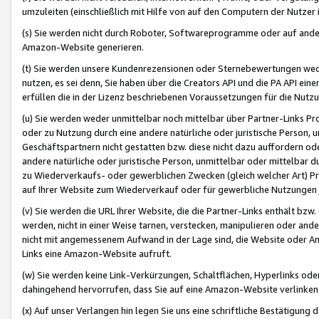
umzuleiten (einschließlich mit Hilfe von auf den Computern der Nutzer i
(s) Sie werden nicht durch Roboter, Softwareprogramme oder auf andere
Amazon-Website generieren.
(t) Sie werden unsere Kundenrezensionen oder Sternebewertungen wed
nutzen, es sei denn, Sie haben über die Creators API und die PA API e
erfüllen die in der Lizenz beschriebenen Voraussetzungen für die Nutzu
(u) Sie werden weder unmittelbar noch mittelbar über Partner-Links P
oder zu Nutzung durch eine andere natürliche oder juristische Person,
Geschäftspartnern nicht gestatten bzw. diese nicht dazu auffordern od
andere natürliche oder juristische Person, unmittelbar oder mittelbar
zu Wiederverkaufs- oder gewerblichen Zwecken (gleich welcher Art) 
auf Ihrer Website zum Wiederverkauf oder für gewerbliche Nutzungen 
(v) Sie werden die URL Ihrer Website, die die Partner-Links enthält b
werden, nicht in einer Weise tarnen, verstecken, manipulieren oder and
nicht mit angemessenem Aufwand in der Lage sind, die Website oder A
Links eine Amazon-Website aufruft.
(w) Sie werden keine Link-Verkürzungen, Schaltflächen, Hyperlinks ode
dahingehend hervorrufen, dass Sie auf eine Amazon-Website verlinken
(x) Auf unser Verlangen hin legen Sie uns eine schriftliche Bestätigung