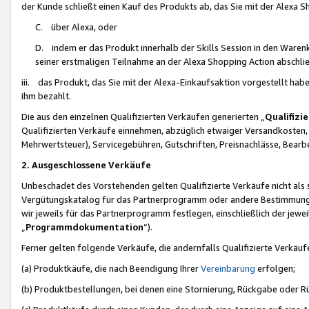
der Kunde schließt einen Kauf des Produkts ab, das Sie mit der Alexa 
C. über Alexa, oder
D. indem er das Produkt innerhalb der Skills Session in den Waren
seiner erstmaligen Teilnahme an der Alexa Shopping Action abschlie
iii. das Produkt, das Sie mit der Alexa-Einkaufsaktion vorgestellt ha
ihm bezahlt.
Die aus den einzelnen Qualifizierten Verkäufen generierten „
Qualifizi
Qualifizierten Verkäufe einnehmen, abzüglich etwaiger Versandkosten
Mehrwertsteuer), Servicegebühren, Gutschriften, Preisnachlässe, Bear
2. Ausgeschlossene Verkäufe
Unbeschadet des Vorstehenden gelten Qualifizierte Verkäufe nicht als
Vergütungskatalog für das Partnerprogramm oder andere Bestimmungen,
wir jeweils für das Partnerprogramm festlegen, einschließlich der jewe
„
Programmdokumentation
“).
Ferner gelten folgende Verkäufe, die andernfalls Qualifizierte Verkä
(a) Produktkäufe, die nach Beendigung Ihrer
Vereinbarung
erfolgen;
(b) Produktbestellungen, bei denen eine Stornierung, Rückgabe oder R