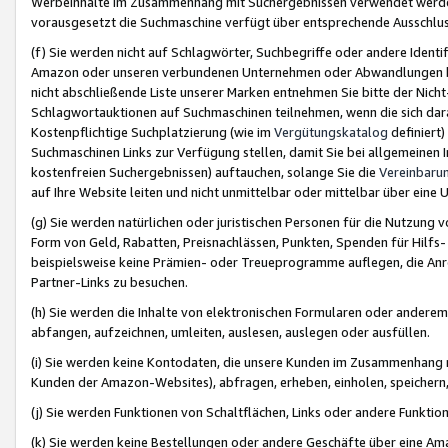
Werbeinhalte im Zusammenhang mit Suchergebnissen verwendet werden,
vorausgesetzt die Suchmaschine verfügt über entsprechende Ausschlu
(f) Sie werden nicht auf Schlagwörter, Suchbegriffe oder andere Ident
Amazon oder unseren verbundenen Unternehmen oder Abwandlungen bzw
nicht abschließende Liste unserer Marken entnehmen Sie bitte der Nich
Schlagwortauktionen auf Suchmaschinen teilnehmen, wenn die sich da
Kostenpflichtige Suchplatzierung (wie im
Vergütungskatalog
definiert
Suchmaschinen Links zur Verfügung stellen, damit Sie bei allgemeinen I
kostenfreien Suchergebnissen) auftauchen, solange Sie die
Vereinbaru
auf Ihre Website leiten und nicht unmittelbar oder mittelbar über eine
(g) Sie werden natürlichen oder juristischen Personen für die Nutzung 
Form von Geld, Rabatten, Preisnachlässen, Punkten, Spenden für Hilfs
beispielsweise keine Prämien- oder Treueprogramme auflegen, die Anrei
Partner-Links zu besuchen.
(h) Sie werden die Inhalte von elektronischen Formularen oder anderem M
abfangen, aufzeichnen, umleiten, auslesen, auslegen oder ausfüllen.
(i) Sie werden keine Kontodaten, die unsere Kunden im Zusammenhang 
Kunden der Amazon-Websites), abfragen, erheben, einholen, speichern,
(j) Sie werden Funktionen von Schaltflächen, Links oder andere Funkti
(k) Sie werden keine Bestellungen oder andere Geschäfte über eine Ama