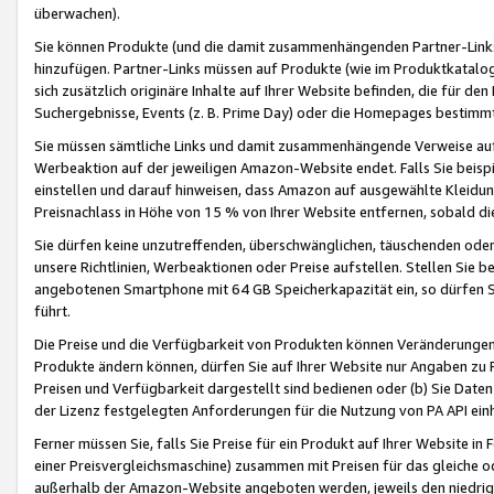
überwachen).
Sie können Produkte (und die damit zusammenhängenden Partner-Links)
hinzufügen. Partner-Links müssen auf Produkte (wie im Produktkatalog de
sich zusätzlich originäre Inhalte auf Ihrer Website befinden, die für 
Suchergebnisse, Events (z. B. Prime Day) oder die Homepages bestimmte
Sie müssen sämtliche Links und damit zusammenhängende Verweise auf z
Werbeaktion auf der jeweiligen Amazon-Website endet. Falls Sie beisp
einstellen und darauf hinweisen, dass Amazon auf ausgewählte Kleidun
Preisnachlass in Höhe von 15 % von Ihrer Website entfernen, sobald di
Sie dürfen keine unzutreffenden, überschwänglichen, täuschenden od
unsere Richtlinien, Werbeaktionen oder Preise aufstellen. Stellen Sie 
angebotenen Smartphone mit 64 GB Speicherkapazität ein, so dürfen S
führt.
Die Preise und die Verfügbarkeit von Produkten können Veränderungen 
Produkte ändern können, dürfen Sie auf Ihrer Website nur Angaben zu P
Preisen und Verfügbarkeit dargestellt sind bedienen oder (b) Sie Daten
der Lizenz festgelegten Anforderungen für die Nutzung von PA API einh
Ferner müssen Sie, falls Sie Preise für ein Produkt auf Ihrer Website in 
einer Preisvergleichsmaschine) zusammen mit Preisen für das gleiche o
außerhalb der Amazon-Website angeboten werden, jeweils den niedrigst