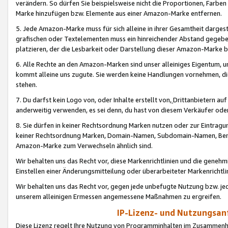
verändern. So dürfen Sie beispielsweise nicht die Proportionen, Farb
Marke hinzufügen bzw. Elemente aus einer Amazon-Marke entfernen.
5. Jede Amazon-Marke muss für sich alleine in ihrer Gesamtheit darge
grafischen oder Textelementen muss ein hinreichender Abstand gegebe
platzieren, der die Lesbarkeit oder Darstellung dieser Amazon-Marke b
6. Alle Rechte an den Amazon-Marken sind unser alleiniges Eigentum, 
kommt alleine uns zugute. Sie werden keine Handlungen vornehmen, 
stehen.
7. Du darfst kein Logo von, oder Inhalte erstellt von,
Drittanbietern au
anderweitig verwenden, es sei denn, du hast von diesem Verkäufer oder
8. Sie dürfen in keiner Rechtsordnung Marken nutzen oder zur Eintragu
keiner Rechtsordnung Marken, Domain-Namen, Subdomain-Namen, Benu
Amazon-Marke zum Verwechseln ähnlich sind.
Wir behalten uns das Recht vor, diese Markenrichtlinien und die gene
Einstellen einer Änderungsmitteilung oder überarbeiteter Markenricht
Wir behalten uns das Recht vor, gegen jede unbefugte Nutzung bzw. jede 
unserem alleinigen Ermessen angemessene Maßnahmen zu ergreifen.
IP-Lizenz- und Nutzungsan
Diese Lizenz regelt Ihre Nutzung von Programminhalten im Zusammen