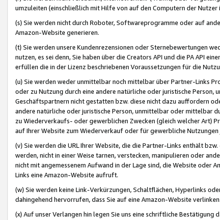
umzuleiten (einschließlich mit Hilfe von auf den Computern der Nutzer i
(s) Sie werden nicht durch Roboter, Softwareprogramme oder auf andere
Amazon-Website generieren.
(t) Sie werden unsere Kundenrezensionen oder Sternebewertungen wed
nutzen, es sei denn, Sie haben über die Creators API und die PA API e
erfüllen die in der Lizenz beschriebenen Voraussetzungen für die Nutzu
(u) Sie werden weder unmittelbar noch mittelbar über Partner-Links P
oder zu Nutzung durch eine andere natürliche oder juristische Person,
Geschäftspartnern nicht gestatten bzw. diese nicht dazu auffordern od
andere natürliche oder juristische Person, unmittelbar oder mittelbar
zu Wiederverkaufs- oder gewerblichen Zwecken (gleich welcher Art) 
auf Ihrer Website zum Wiederverkauf oder für gewerbliche Nutzungen 
(v) Sie werden die URL Ihrer Website, die die Partner-Links enthält b
werden, nicht in einer Weise tarnen, verstecken, manipulieren oder and
nicht mit angemessenem Aufwand in der Lage sind, die Website oder A
Links eine Amazon-Website aufruft.
(w) Sie werden keine Link-Verkürzungen, Schaltflächen, Hyperlinks ode
dahingehend hervorrufen, dass Sie auf eine Amazon-Website verlinken
(x) Auf unser Verlangen hin legen Sie uns eine schriftliche Bestätigung