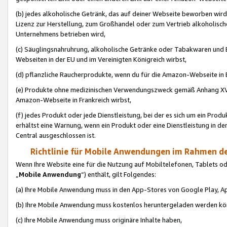
(b) jedes alkoholische Getränk, das auf deiner Webseite beworben wird
Lizenz zur Herstellung, zum Großhandel oder zum Vertrieb alkoholisch
Unternehmens betrieben wird,
(c) Säuglingsnahruhrung, alkoholische Getränke oder Tabakwaren und E
Webseiten in der EU und im Vereinigten Königreich wirbst,
(d) pflanzliche Raucherprodukte, wenn du für die Amazon-Webseite in B
(e) Produkte ohne medizinischen Verwendungszweck gemäß Anhang XVI 
Amazon-Webseite in Frankreich wirbst,
(f) jedes Produkt oder jede Dienstleistung, bei der es sich um ein Prod
erhältst eine Warnung, wenn ein Produkt oder eine Dienstleistung in de
Central ausgeschlossen ist.
Richtlinie für Mobile Anwendungen im Rahmen de
Wenn Ihre Website eine für die Nutzung auf Mobiltelefonen, Tablets 
„
Mobile Anwendung
“) enthält, gilt Folgendes:
(a) Ihre Mobile Anwendung muss in den App-Stores von Google Play, A
(b) Ihre Mobile Anwendung muss kostenlos heruntergeladen werden könn
(c) Ihre Mobile Anwendung muss originäre Inhalte haben,