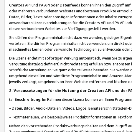
Creators API und PA API oder Datenfeeds können Ihnen den Zugriff auf D
oder mehreren verbundenen Websites angebotenen Produkte ermögliche
Daten, Bilder, Texte oder sonstigen Informationen oder Inhalte zuzugre
anwendbaren Lizenzvereinbarungen für die Creators API und PA API od
diesen verbundenen Websites zur Verfügung gestellt werden.
Sie dürfen den Programminhalt nicht dazu verwenden, geistiges Eigent
verletzen. Sie dürfen Programminhalte nicht verwenden, um direkt ode
maschinelles Lernen oder verwandte Technologien zu entwickeln oder zu
Die Lizenz endet mit sofortiger Wirkung automatisch, wenn Sie zu irg
Vergütungskatalog definiert) nicht rechtzeitig erfüllen bzw. ansonsten
schriftliche Mitteilung an Sie ganz oder teilweise beenden. Sie werden
umgehend einstellen und sämtliche Programminhalte und Amazon-Marke
jeweils verlangt, umgehend von Ihrer Website entfernen und löschen od
2. Voraussetzungen für die Nutzung der Creators API und der P
(a)
Beschreibung
. Im Rahmen dieser Lizenz können wir Ihnen Programmi
• Daten, Bilder, Audio-Dateien, Videos, Logos, Benutzerschnittstellen-
• Textmaterialien, wie beispielsweise Produktinformationen in Textfor
Neben den vorstehenden Produktwerbungsinhalten und dem Zugriff auf 
Zusammenhang mit Creators API und PA API Musterquellcodes und -bibli