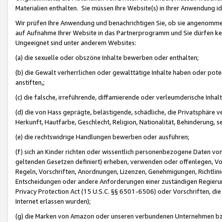
Materialien enthalten. Sie müssen Ihre Website(s) in Ihrer Anwendung ide
Wir prüfen Ihre Anwendung und benachrichtigen Sie, ob sie angenommen
auf Aufnahme Ihrer Website in das Partnerprogramm und Sie dürfen kei
Ungeeignet sind unter anderem Websites:
(a) die sexuelle oder obszöne Inhalte bewerben oder enthalten;
(b) die Gewalt verherrlichen oder gewalttätige Inhalte haben oder pot
anstiften,;
(c) die falsche, irreführende, diffamierende oder verleumderische Inha
(d) die von Hass geprägte, belästigende, schädliche, die Privatsphäre v
Herkunft, Hautfarbe, Geschlecht, Religion, Nationalität, Behinderung, 
(e) die rechtswidrige Handlungen bewerben oder ausführen;
(f) sich an Kinder richten oder wissentlich personenbezogene Daten vo
geltenden Gesetzen definiert) erheben, verwenden oder offenlegen, Vo
Regeln, Vorschriften, Anordnungen, Lizenzen, Genehmigungen, Richtlini
Entscheidungen oder andere Anforderungen einer zuständigen Regierung
Privacy Protection Act (15 U.S.C. §§ 6501-6506) oder Vorschriften, di
Internet erlassen wurden);
(g) die Marken von Amazon oder unseren verbundenen Unternehmen b