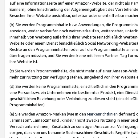
auf eine Informationsseite auf einer Amazon-Website, der nicht als Part
Bannern); ohne Einschränkung der Allgemeingültigkeit des Vorstehende
Besucher Ihrer Website unsichtbar, unlesbar oder unentzifferbar mache
(b) Sie werden Programminhalte bzw. Anwendungen, die Programminhalt
anzeigen, weder verkaufen noch weiterverkaufen, weitergeben, unterli
innerhalb von Werbung außerhalb Ihrer Website (einschließlich Werbun
Website oder einem Dienst (einschließlich Social Networking-Website
Rechte an den Programminhalten oder auf die Programminhalte an eine a
übertragen müssten, und Sie werden keine mit Ihrem Partner-Tag formati
Ihre Website ist.
(c) Sie werden Programminhalte, die nicht mehr auf einer Amazon-Websit
mehr zur Nutzung zur Verfügung stehen, umgehend von Ihrer Website e
(d) Sie werden keine Programminhalte, einschließlich in den Programmin
eine Person bzw. ein Unternehmen ein bestimmtes Produkt, eine Dienstle
geschäftlichen Beziehung oder Verbindung zu diesen steht (einschließli
Programminhalten).
(e) Sie werden Amazon-Marken (wie in den
Markenrichtlinien
definiert) 
„ammazon“, „amaozn“ und „kindel“) nicht zwecks Nutzung in einer Suc
Versuch unternehmen). Zusätzlich zu sonstigen Amazon zur Verfügung 
sorgen, dass von uns benannte Suchmaschinen Geschützte Begriffe (wie 