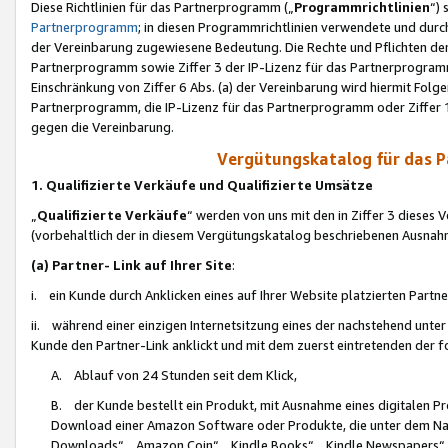
Diese Richtlinien für das Partnerprogramm („
Programmrichtlinien
“)
Partnerprogramm
; in diesen Programmrichtlinien verwendete und durch
der Vereinbarung zugewiesene Bedeutung. Die Rechte und Pflichten de
Partnerprogramm sowie Ziffer 3 der IP-Lizenz für das Partnerprogram
Einschränkung von Ziffer 6 Abs. (a) der Vereinbarung wird hiermit Fol
Partnerprogramm, die IP-Lizenz für das Partnerprogramm oder Ziffer 1
gegen die Vereinbarung.
Vergütungskatalog für das 
1. Qualifizierte Verkäufe und Qualifizierte Umsätze
„
Qualifizierte Verkäufe
“ werden von uns mit den in Ziffer 3 diese
(vorbehaltlich der in diesem Vergütungskatalog beschriebenen Ausnah
(a) Partner- Link auf Ihrer Site
:
i. ein Kunde durch Anklicken eines auf Ihrer Website platzierten Part
ii. während einer einzigen Internetsitzung eines der nachstehend unter (i)
Kunde den Partner-Link anklickt und mit dem zuerst eintretenden der f
A. Ablauf von 24 Stunden seit dem Klick,
B. der Kunde bestellt ein Produkt, mit Ausnahme eines digitalen P
Download einer Amazon Software oder Produkte, die unter dem N
Downloads“, „Amazon Coin“, „Kindle Books“, „Kindle Newspapers“, „