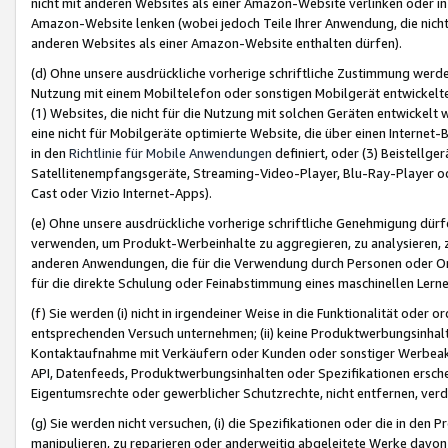
nicht mit anderen Websites als einer Amazon-Website verlinken oder i
Amazon-Website lenken (wobei jedoch Teile Ihrer Anwendung, die nich
anderen Websites als einer Amazon-Website enthalten dürfen).
(d) Ohne unsere ausdrückliche vorherige schriftliche Zustimmung werd
Nutzung mit einem Mobiltelefon oder sonstigen Mobilgerät entwickelt
(1) Websites, die nicht für die Nutzung mit solchen Geräten entwickelt
eine nicht für Mobilgeräte optimierte Website, die über einen Interne
in den
Richtlinie für Mobile Anwendungen
definiert, oder (3) Beistellge
Satellitenempfangsgeräte, Streaming-Video-Player, Blu-Ray-Player ode
Cast oder Vizio Internet-Apps).
(e) Ohne unsere ausdrückliche vorherige schriftliche Genehmigung dürfe
verwenden, um Produkt-Werbeinhalte zu aggregieren, zu analysieren, 
anderen Anwendungen, die für die Verwendung durch Personen oder Or
für die direkte Schulung oder Feinabstimmung eines maschinellen Lern
(f) Sie werden (i) nicht in irgendeiner Weise in die Funktionalität ode
entsprechenden Versuch unternehmen; (ii) keine Produktwerbungsinha
Kontaktaufnahme mit Verkäufern oder Kunden oder sonstiger Werbeaktiv
API, Datenfeeds, Produktwerbungsinhalten oder Spezifikationen erschei
Eigentumsrechte oder gewerblicher Schutzrechte, nicht entfernen, verd
(g) Sie werden nicht versuchen, (i) die Spezifikationen oder die in de
manipulieren, zu reparieren oder anderweitig abgeleitete Werke davon z