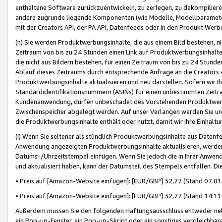
enthaltene Software zurückzuentwickeln, zu zerlegen, zu dekompilier
andere zugrunde liegende Komponenten (wie Modelle, Modellparameter
mit der Creators API, der PA API, Datenfeeds oder in den Produkt Werb
(h) Sie werden Produktwerbungsinhalte, die aus einem Bild bestehen, ni
Zeitraum von bis zu 24 Stunden einen Link auf Produktwerbungsinhalte
die nicht aus Bildern bestehen, für einen Zeitraum von bis zu 24 Stund
Ablauf dieses Zeitraums durch entsprechende Anfrage an die Creators 
Produktwerbungsinhalte aktualisieren und neu darstellen. Sofern wir Ih
Standardidentifikationsnummern (ASINs) für einen unbestimmten Zeitra
Kundenanwendung, dürfen unbeschadet des Vorstehenden Produktwerbu
Zwischenspeicher abgelegt werden. Auf unser Verlangen werden Sie un
die Produktwerbungsinhalte enthält oder nutzt, damit wir Ihre Einhalt
(i) Wenn Sie seltener als stündlich Produktwerbungsinhalte aus Datenfe
Anwendung angezeigten Produktwerbungsinhalte aktualisieren, werden 
Datums-/Uhrzeitstempel einfügen. Wenn Sie jedoch die in Ihrer Anwe
und aktualisiert haben, kann der Datumsteil des Stempels entfallen. Dies
• Preis auf [Amazon-Website einfügen]: [EUR/GBP] 32,77 (Stand 07.01.
• Preis auf [Amazon-Website einfügen]: [EUR/GBP] 32,77 (Stand 14:11 
Außerdem müssen Sie den folgenden Haftungsausschluss entweder neb
ein Pop-up-Fenster, ein Pop-up-Skript oder ein sonstiges vergleichba