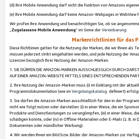
(d) Ihre Mobile Anwendung darf nicht die Funktion von Amazons eige
(e) Ihre Mobile Anwendung darf keine Amazon-Webpages in WebView 
Wir prüfen Ihre Anwendung und benachrichtigen Sie, ob sie angenomm
„
Zugelassene Mobile Anwendung
“ im Sinne der
Vereinbarung
.
Markenrichtlinien für das 
Diese Richtlinien gelten für die Nutzung der Marken, die wir Ihnen als 
müssen jederzeit strikt eingehalten werden, und jede Nutzung der Ama
Lizenzen bezüglich Ihrer Nutzung der Amazon-Marken.
1. SIE DÜRFEN DIE AMAZON-MARKEN AUSSCHLIESSLICH DURCH DARS
AUF EINER AMAZON-WEBSITE MITTELS EINES ENTSPRECHENDEN PART
2. Ihre Nutzung der Amazon-Marken muss (i) im Einklang mit der aktuells
Programmdokumentation (wie im
Vergütungskatalog
definiert) erfolg
3. Sie dürfen die Amazon-Marken ausschließlich für den in der Progr
nicht wie folgt nutzen oder darstellen: (i) in einer Weise, die ein Spo
Produkte und Dienstleistungen zu verunglimpfen, (iii) in einer Weise
schädigen könnte, oder (iv) in Offline-Materialien oder E-Mails (z. B.
Dokumenten oder mündlicher Werbung).
4. Wir werden Ihnen ein Bild bzw. Bilder der Amazon-Marken zur Verfüg