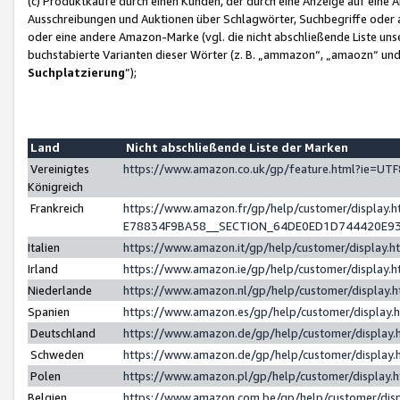
(c) Produktkäufe durch einen Kunden, der durch eine Anzeige auf eine 
Ausschreibungen und Auktionen über Schlagwörter, Suchbegriffe oder 
oder eine andere Amazon-Marke (vgl. die nicht abschließende Liste un
buchstabierte Varianten dieser Wörter (z. B. „ammazon“, „amaozn“ und „
Suchplatzierung
”);
Land
Nicht abschließende Liste der Marken
Vereinigtes
https://www.amazon.co.uk/gp/feature.html?ie=U
Königreich
Frankreich
https://www.amazon.fr/gp/help/customer/displa
E78834F9BA58__SECTION_64DE0ED1D744420E9
Italien
https://www.amazon.it/gp/help/customer/display
Irland
https://www.amazon.ie/gp/help/customer/displa
Niederlande
https://www.amazon.nl/gp/help/customer/display
Spanien
https://www.amazon.es/gp/help/customer/display
Deutschland
https://www.amazon.de/gp/help/customer/displa
Schweden
https://www.amazon.de/gp/help/customer/displa
Polen
https://www.amazon.pl/gp/help/customer/display
Belgien
https://www.amazon.com.be/gp/help/customer/d