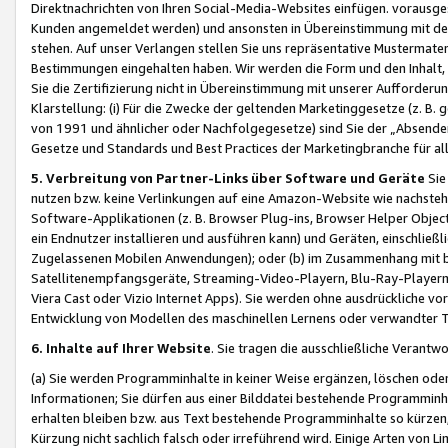
Direktnachrichten von Ihren Social-Media-Websites einfügen. vorausg
Kunden angemeldet werden) und ansonsten in Übereinstimmung mit der
stehen. Auf unser Verlangen stellen Sie uns repräsentative Mustermater
Bestimmungen eingehalten haben. Wir werden die Form und den Inhalt, di
Sie die Zertifizierung nicht in Übereinstimmung mit unserer Aufforderu
Klarstellung: (i) Für die Zwecke der geltenden Marketinggesetze (z. 
von 1991 und ähnlicher oder Nachfolgegesetze) sind Sie der „Absender“ j
Gesetze und Standards und Best Practices der Marketingbranche für 
5. Verbreitung von Partner-Links über Software und Geräte
Sie
nutzen bzw. keine Verlinkungen auf eine Amazon-Website wie nachsteh
Software-Applikationen (z. B. Browser Plug-ins, Browser Helper Objec
ein Endnutzer installieren und ausführen kann) und Geräten, einschlie
Zugelassenen Mobilen Anwendungen); oder (b) im Zusammenhang mit bzw.
Satellitenempfangsgeräte, Streaming-Video-Playern, Blu-Ray-Playern 
Viera Cast oder Vizio Internet Apps). Sie werden ohne ausdrückliche v
Entwicklung von Modellen des maschinellen Lernens oder verwandter 
6. Inhalte auf Ihrer Website
. Sie tragen die ausschließliche Verantwo
(a) Sie werden Programminhalte in keiner Weise ergänzen, löschen oder
Informationen; Sie dürfen aus einer Bilddatei bestehende Programminhal
erhalten bleiben bzw. aus Text bestehende Programminhalte so kürzen, 
Kürzung nicht sachlich falsch oder irreführend wird. Einige Arten von L