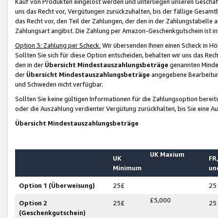
Kauf von Produkten eingelöst werden und unterliegen unseren Geschäf
uns das Recht vor, Vergütungen zurückzuhalten, bis der fällige Gesamt
das Recht vor, den Teil der Zahlungen, der den in der Zahlungstabelle 
Zahlungsart angibst. Die Zahlung per Amazon-Geschenkgutschein ist in
Option 3: Zahlung per Scheck.
Wir übersenden Ihnen einen Scheck in Höh
Sollten Sie sich für diese Option entscheiden, behalten wir uns das Rec
den in der
Übersicht Mindestauszahlungsbeträge
genannten Mindest
der
Übersicht Mindestauszahlungsbeträge
angegebene Bearbeitung
und Schweden nicht verfügbar.
Sollten Sie keine gültigen Informationen für die Zahlungsoption bereit
oder die Auszahlung verdienter Vergütung zurückhalten, bis Sie eine A
Übersicht Mindestauszahlungsbeträge
UK Maxium
UK
FR,
Minimum
un
Option 1 (Überweisung)
25£
25
£5,000
Option 2
25£
25
(Geschenkgutschein)