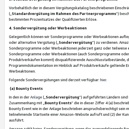
Vorbehaltlich der in diesem Vergütungskatalog beschriebenen Einschr
(„
Standardvergütung im Rahmen des Partnerprogramms
“) besc
bestimmten Prozentsatzes der Qualifizierten Erlöse.
4. Sondervergütung oder Werbeaktionen
Gelegentlich können wir Sonderprogramme oder Werbeaktionen auflegen,
oder alternative Vergütung („
Sondervergütung
”) zu verdienen. Amazo
Sonderprogramme oder Werbeaktionen jederzeit ganz oder teilweise einz
Sonderprogramme oder Werbeaktionen (auch Sonderprogramme oder We
Produktverkäufen kommt) disqualifizierende Ausschlusstatbestände, di
Programmdokumentation im Hinblick auf Produktverkäufe geltende E
Werbeaktionen.
Folgende Sondervergütungen sind derzeit verfügbar:
hier
.
(a) Bounty Events
In den in der
Anlage
(„
Sondervergütung
“) aufgeführten Ländern sind
Zusammenhang mit „
Bounty Events
“ die in dieser Ziffer 4 (a) besch
Bounty Event wie in der Anlage beschrieben anspruchsberechtigt sein mu
teilnehmende Startseite einer Amazon-Website aufruft und (2) der Kun
ausführt.
Amazon zahlt keine Sondervergütung, wenn das zugrundeliegende Boun