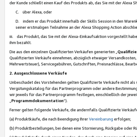
der Kunde schließt einen Kauf des Produkts ab, das Sie mit der Alexa 
C. über Alexa, oder
D. indem er das Produkt innerhalb der Skills Session in den Waren
seiner erstmaligen Teilnahme an der Alexa Shopping Action abschlie
iii. das Produkt, das Sie mit der Alexa-Einkaufsaktion vorgestellt ha
ihm bezahlt.
Die aus den einzelnen Qualifizierten Verkäufen generierten „
Qualifizi
Qualifizierten Verkäufe einnehmen, abzüglich etwaiger Versandkosten
Mehrwertsteuer), Servicegebühren, Gutschriften, Preisnachlässe, Bear
2. Ausgeschlossene Verkäufe
Unbeschadet des Vorstehenden gelten Qualifizierte Verkäufe nicht als
Vergütungskatalog für das Partnerprogramm oder andere Bestimmungen,
wir jeweils für das Partnerprogramm festlegen, einschließlich der jewe
„
Programmdokumentation
“).
Ferner gelten folgende Verkäufe, die andernfalls Qualifizierte Verkä
(a) Produktkäufe, die nach Beendigung Ihrer
Vereinbarung
erfolgen;
(b) Produktbestellungen, bei denen eine Stornierung, Rückgabe oder R