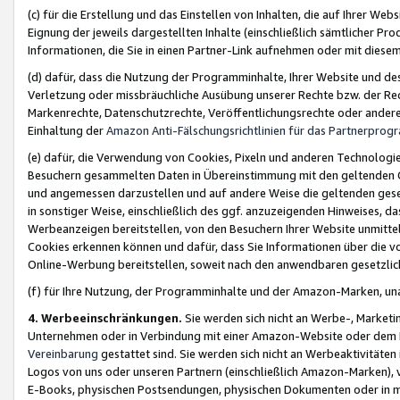
(c) für die Erstellung und das Einstellen von Inhalten, die auf Ihrer We
Eignung der jeweils dargestellten Inhalte (einschließlich sämtlicher 
Informationen, die Sie in einen Partner-Link aufnehmen oder mit diese
(d) dafür, dass die Nutzung der Programminhalte, Ihrer Website und des 
Verletzung oder missbräuchliche Ausübung unserer Rechte bzw. der Recht
Markenrechte, Datenschutzrechte, Veröffentlichungsrechte oder anderer
Einhaltung der
Amazon Anti-Fälschungsrichtlinien für das Partnerpro
(e) dafür, die Verwendung von Cookies, Pixeln und anderen Technologien
Besuchern gesammelten Daten in Übereinstimmung mit den geltenden Ge
und angemessen darzustellen und auf andere Weise die geltenden geset
in sonstiger Weise, einschließlich des ggf. anzuzeigenden Hinweises, d
Werbeanzeigen bereitstellen, von den Besuchern Ihrer Website unmitte
Cookies erkennen können und dafür, dass Sie Informationen über die v
Online-Werbung bereitstellen, soweit nach den anwendbaren gesetzlic
(f) für Ihre Nutzung, der Programminhalte und der Amazon-Marken, u
4. Werbeeinschränkungen.
Sie werden sich nicht an Werbe-, Market
Unternehmen oder in Verbindung mit einer Amazon-Website oder dem Pa
Vereinbarung
gestattet sind. Sie werden sich nicht an Werbeaktivitäten
Logos von uns oder unseren Partnern (einschließlich Amazon-Marken), 
E-Books, physischen Postsendungen, physischen Dokumenten oder in 