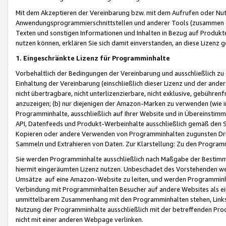
Mit dem Akzeptieren der Vereinbarung bzw. mit dem Aufrufen oder Nutz
Anwendungsprogrammierschnittstellen und anderer Tools (zusammen die
Texten und sonstigen Informationen und Inhalten in Bezug auf Produkte
nutzen können, erklären Sie sich damit einverstanden, an diese Lizenz 
1. Eingeschränkte Lizenz für Programminhalte
Vorbehaltlich der Bedingungen der Vereinbarung und ausschließlich z
Einhaltung der Vereinbarung (einschließlich dieser Lizenz und der ande
nicht übertragbare, nicht unterlizenzierbare, nicht exklusive, gebühren
anzuzeigen; (b) nur diejenigen der Amazon-Marken zu verwenden (wie in 
Programminhalte, ausschließlich auf Ihrer Website und in Übereinstimmu
API, Datenfeeds und Produkt-Werbeinhalte ausschließlich gemäß den Spe
Kopieren oder andere Verwenden von Programminhalten zugunsten Dri
Sammeln und Extrahieren von Daten. Zur Klarstellung: Zu den Program
Sie werden Programminhalte ausschließlich nach Maßgabe der Besti
hiermit eingeräumten Lizenz nutzen. Unbeschadet des Vorstehenden we
Umsätze auf eine Amazon-Website zu leiten, und werden Programminhal
Verbindung mit Programminhalten Besucher auf andere Websites als ein
unmittelbarem Zusammenhang mit den Programminhalten stehen, Links z
Nutzung der Programminhalte ausschließlich mit der betreffenden Pr
nicht mit einer anderen Webpage verlinken.