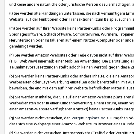
und keine andere natürliche oder juristische Person dazu ermächtigen, a
(l) Sie werden alle Handlungen unterlassen, die nach vernünftigem Erme
Website, auf der Funktionen oder Transaktionen (zum Beispiel suchen, s
(m) Sie werden auf Ihrer Website keine Partner-Links oder Programmin
Spionagesoftware, Schadsoftware, Computerviren, Würmern, Trojaner
Herunterladen oder Installieren auf einem Nutzer-Computer oder ande
genehmigt wurden.
(n) Sie werden Amazon-Websites oder Teile davon nicht auf Ihrer Websi
(z. B., WebView) innerhalb einer Mobilen Anwendung. Die Darstellung ein
Teilnahmevoraussetzungen stellt jedoch keinen Verstoß gegen diese Zif
(o) Sie werden keine Partner-Links oder andere Inhalte, die eine Am
Werbeseiten oder Layer-Werbung einstellen oder bereitstellen, mit Au
bewerben, die eng mit dem auf Ihrer Website befindlichen Material z
(p) Sie werden in Inhalte, die Sie auf einer Amazon-Website platzier
Werbediensten oder in einer Kundenbewertung, einem Forum, einem Wun
einer Amazon-Website verfügbaren Kontext) keine Partner-Links integr
(q) Sie werden nicht versuchen, den
Vergütungskatalog
zu umgehen oder
dass sich eine Webpage einer Amazon-Website im Browser eines Kunden 
(r) Sie werden nicht versuchen, Internetverkehr (Traffic) oder Vergü