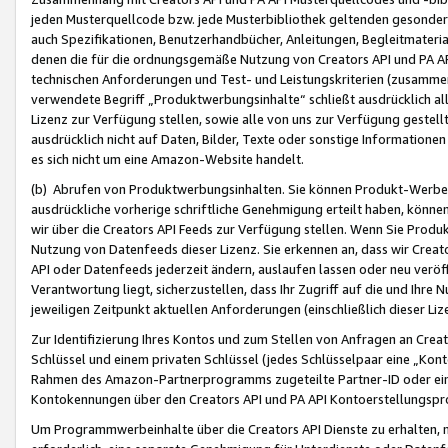
jeden Musterquellcode bzw. jede Musterbibliothek geltenden gesonder
auch Spezifikationen, Benutzerhandbücher, Anleitungen, Begleitmaterial
denen die für die ordnungsgemäße Nutzung von Creators API und PA A
technischen Anforderungen und Test- und Leistungskriterien (zusammen
verwendete Begriff „Produktwerbungsinhalte“ schließt ausdrücklich al
Lizenz zur Verfügung stellen, sowie alle von uns zur Verfügung gestel
ausdrücklich nicht auf Daten, Bilder, Texte oder sonstige Informatione
es sich nicht um eine Amazon-Website handelt.
(b) Abrufen von Produktwerbungsinhalten. Sie können Produkt-Werbein
ausdrückliche vorherige schriftliche Genehmigung erteilt haben, könn
wir über die Creators API Feeds zur Verfügung stellen. Wenn Sie Produk
Nutzung von Datenfeeds dieser Lizenz. Sie erkennen an, dass wir Creat
API oder Datenfeeds jederzeit ändern, auslaufen lassen oder neu veröffe
Verantwortung liegt, sicherzustellen, dass Ihr Zugriff auf die und Ihr
jeweiligen Zeitpunkt aktuellen Anforderungen (einschließlich dieser Liz
Zur Identifizierung Ihres Kontos und zum Stellen von Anfragen an Crea
Schlüssel und einem privaten Schlüssel (jedes Schlüsselpaar eine „Kon
Rahmen des Amazon-Partnerprogramms zugeteilte Partner-ID oder ein
Kontokennungen über den Creators API und PA API Kontoerstellungspro
Um Programmwerbeinhalte über die Creators API Dienste zu erhalten, m