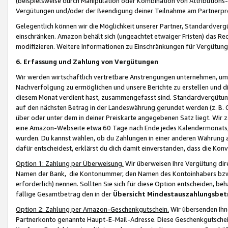
(beispielsweise durch Manipulation oder Kombination von Attributions-
Vergütungen und/oder der Beendigung deiner Teilnahme am Partnerp
Gelegentlich können wir die Möglichkeit unserer Partner, Standardv
einschränken. Amazon behält sich (ungeachtet etwaiger Fristen) das Re
modifizieren. Weitere Informationen zu Einschränkungen für Vergütung
6. Erfassung und Zahlung von Vergütungen
Wir werden wirtschaftlich vertretbare Anstrengungen unternehmen, um 
Nachverfolgung zu ermöglichen und unsere Berichte zu erstellen und di
diesem Monat verdient hast, zusammengefasst sind. Standardvergütung
auf den nächsten Betrag in der Landeswährung gerundet werden (z. B. C
über oder unter dem in deiner Preiskarte angegebenen Satz liegt. Wir
eine Amazon-Webseite etwa 60 Tage nach Ende jedes Kalendermonats, i
wurden. Du kannst wählen, ob du Zahlungen in einer anderen Währung
dafür entscheidest, erklärst du dich damit einverstanden, dass die K
Option 1: Zahlung per Überweisung.
Wir überweisen Ihre Vergütung dir
Namen der Bank, die Kontonummer, den Namen des Kontoinhabers bzw. a
erforderlich) nennen. Sollten Sie sich für diese Option entscheiden, be
fällige Gesamtbetrag den in der
Übersicht Mindestauszahlungsbet
Option 2: Zahlung per Amazon-Geschenkgutschein.
Wir übersenden Ihne
Partnerkonto genannte Haupt-E-Mail-Adresse. Diese Geschenkgutschei