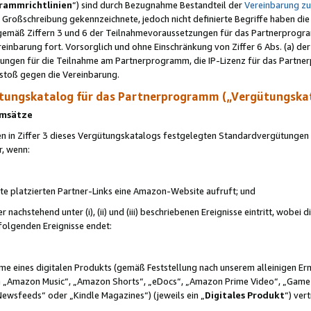
rammrichtlinien
“) sind durch Bezugnahme Bestandteil der
Vereinbarung z
Großschreibung gekennzeichnete, jedoch nicht definierte Begriffe haben die
 gemäß Ziffern 3 und 6 der Teilnahmevoraussetzungen für das Partnerprogram
nbarung fort. Vorsorglich und ohne Einschränkung von Ziffer 6 Abs. (a) der
ungen für die Teilnahme am Partnerprogramm, die IP-Lizenz für das Partner
rstoß gegen die Vereinbarung.
ungskatalog für das Partnerprogramm („Vergütungska
 Umsätze
n in Ziffer 3 dieses Vergütungskatalogs festgelegten Standardvergütungen v
r, wenn:
ite platzierten Partner-Links eine Amazon-Website aufruft; und
r nachstehend unter (i), (ii) und (iii) beschriebenen Ereignisse eintritt, wobe
 folgenden Ereignisse endet:
hme eines digitalen Produkts (gemäß Feststellung nach unserem alleinigen 
 „Amazon Music“, „Amazon Shorts“, „eDocs“, „Amazon Prime Video“, „Game
Newsfeeds“ oder „Kindle Magazines“) (jeweils ein „
Digitales Produkt
“) ver