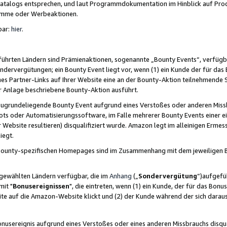
skatalogs entsprechen, und laut Programmdokumentation im Hinblick auf Pr
amme oder Werbeaktionen.
bar:
hier
.
führten Ländern sind Prämienaktionen, sogenannte „Bounty Events“, verfügb
Sondervergütungen; ein Bounty Event liegt vor, wenn (1) ein Kunde der für da
nes Partner-Links auf Ihrer Website eine an der Bounty-Aktion teilnehmende 
er Anlage beschriebene Bounty-Aktion ausführt.
ugrundeliegende Bounty Event aufgrund eines Verstoßes oder anderen Miss
ots oder Automatisierungssoftware, im Falle mehrerer Bounty Events einer e
r Website resultieren) disqualifiziert wurde. Amazon legt im alleinigen Ermess
iegt.
n Bounty-spezifischen Homepages sind im Zusammenhang mit dem jeweiligen
sgewählten Ländern verfügbar, die im
Anhang
(„
Sondervergütung
“)aufgefüh
it "
Bonusereignissen
", die eintreten, wenn (1) ein Kunde, der für das Bon
bsite auf die Amazon-Website klickt und (2) der Kunde während der sich dar
usereignis aufgrund eines Verstoßes oder eines anderen Missbrauchs disqua