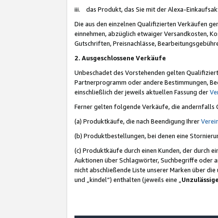
iii. das Produkt, das Sie mit der Alexa-Einkaufsa
Die aus den einzelnen Qualifizierten Verkäufen gen
einnehmen, abzüglich etwaiger Versandkosten, Ko
Gutschriften, Preisnachlässe, Bearbeitungsgebühr
2. Ausgeschlossene Verkäufe
Unbeschadet des Vorstehenden gelten Qualifiziert
Partnerprogramm oder andere Bestimmungen, Beding
einschließlich der jeweils aktuellen Fassung der
Ve
Ferner gelten folgende Verkäufe, die andernfalls
(a) Produktkäufe, die nach Beendigung Ihrer
Verei
(b) Produktbestellungen, bei denen eine Stornier
(c) Produktkäufe durch einen Kunden, der durch e
Auktionen über Schlagwörter, Suchbegriffe oder a
nicht abschließende Liste unserer Marken über di
und „kindel“) enthalten (jeweils eine „
Unzulässig