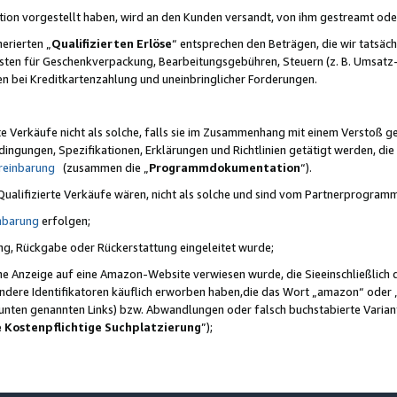
ktion vorgestellt haben, wird an den Kunden versandt, von ihm gestreamt od
erierten „
Qualifizierten Erlöse
“ entsprechen den Beträgen, die wir tatsäch
sten für Geschenkverpackung, Bearbeitungsgebühren, Steuern (z. B. Umsatz-
en bei Kreditkartenzahlung und uneinbringlicher Forderungen.
e Verkäufe nicht als solche, falls sie im Zusammenhang mit einem Verstoß 
ungen, Spezifikationen, Erklärungen und Richtlinien getätigt werden, die 
reinbarung
(zusammen die „
Programmdokumentation
“).
 Qualifizierte Verkäufe wären, nicht als solche und sind vom Partnerprogra
nbarung
erfolgen;
ung, Rückgabe oder Rückerstattung eingeleitet wurde;
ine Anzeige auf eine Amazon-Website verwiesen wurde, die Sieeinschließlich
ndere Identifikatoren käuflich erworben haben,die das Wort „amazon“ oder 
e unten genannten Links) bzw. Abwandlungen oder falsch buchstabierte Varia
e Kostenpflichtige Suchplatzierung
”);