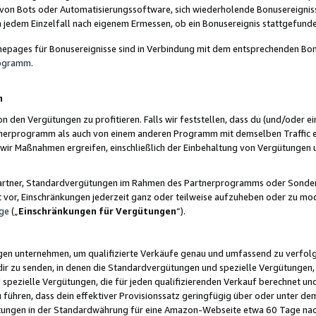
 von Bots oder Automatisierungssoftware, sich wiederholende Bonusereignisse
n jedem Einzelfall nach eigenem Ermessen, ob ein Bonusereignis stattgefund
epages für Bonusereignisse sind in Verbindung mit dem entsprechenden Bonu
rogramm
.
n
den Vergütungen zu profitieren. Falls wir feststellen, dass du (und/oder ein
erprogramm als auch von einem anderen Programm mit demselben Traffic ei
n wir Maßnahmen ergreifen, einschließlich der Einbehaltung von Vergütunge
r Partner, Standardvergütungen im Rahmen des Partnerprogramms oder Sonde
ht vor, Einschränkungen jederzeit ganz oder teilweise aufzuheben oder zu mod
ge
(„
Einschränkungen für Vergütungen
“).
ngen unternehmen, um qualifizierte Verkäufe genau und umfassend zu verfol
dir zu senden, in denen die Standardvergütungen und spezielle Vergütungen, 
pezielle Vergütungen, die für jeden qualifizierenden Verkauf berechnet un
 führen, dass dein effektiver Provisionssatz geringfügig über oder unter dem
ungen in der Standardwährung für eine Amazon-Webseite etwa 60 Tage nach