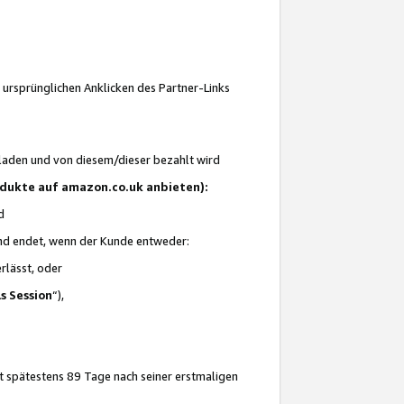
 ursprünglichen Anklicken des Partner-Links
laden und von diesem/dieser bezahlt wird
rodukte auf amazon.co.uk anbieten):
d
 und endet, wenn der Kunde entweder:
erlässt, oder
ls Session
“),
t spätestens 89 Tage nach seiner erstmaligen