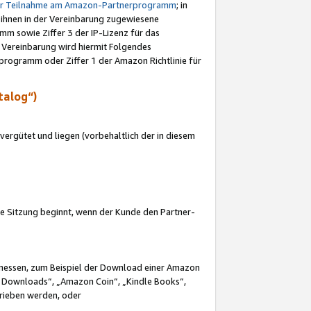
ur Teilnahme am Amazon-Partnerprogramm
; in
 ihnen in der Vereinbarung zugewiesene
m sowie Ziffer 3 der IP-Lizenz für das
 Vereinbarung wird hiermit Folgendes
programm oder Ziffer 1 der Amazon Richtlinie für
talog“)
ergütet und liegen (vorbehaltlich der in diesem
i die Sitzung beginnt, wenn der Kunde den Partner-
Ermessen, zum Beispiel der Download einer Amazon
 Downloads“, „Amazon Coin“, „Kindle Books“,
trieben werden, oder