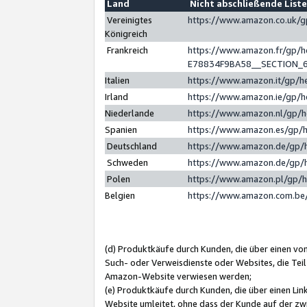
Land
Nicht abschließende List
Vereinigtes
https://www.amazon.co.uk/
Königreich
Frankreich
https://www.amazon.fr/gp/
E78834F9BA58__SECTION_
Italien
https://www.amazon.it/gp/h
Irland
https://www.amazon.ie/gp/
Niederlande
https://www.amazon.nl/gp/
Spanien
https://www.amazon.es/gp/
Deutschland
https://www.amazon.de/gp/
Schweden
https://www.amazon.de/gp/
Polen
https://www.amazon.pl/gp/
Belgien
https://www.amazon.com.be
(d) Produktkäufe durch Kunden, die über einen vo
Such- oder Verweisdienste oder Websites, die Teil
Amazon-Website verwiesen werden;
(e) Produktkäufe durch Kunden, die über einen Li
Website umleitet, ohne dass der Kunde auf der zw