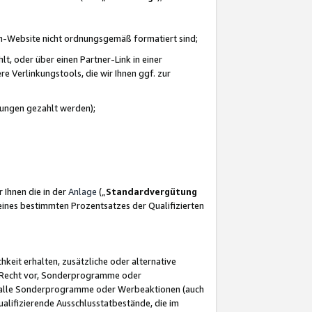
azon-Website nicht ordnungsgemäß formatiert sind;
, oder über einen Partner-Link in einer
e Verlinkungstools, die wir Ihnen ggf. zur
ütungen gezahlt werden);
 Ihnen die in der
Anlage
(„
Standardvergütung
ines bestimmten Prozentsatzes der Qualifizierten
eit erhalten, zusätzliche oder alternative
as Recht vor, Sonderprogramme oder
für alle Sonderprogramme oder Werbeaktionen (auch
lifizierende Ausschlusstatbestände, die im