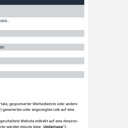
89F6-
280
ortale, gesponserter Werbedienste oder andere
“) generierten oder angezeigten Link auf eine
ngeschaltete Website indirekt auf eine Amazon-
ktiv werden müsste (eine „
Umleitung
“);