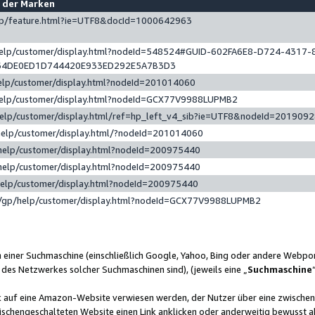
e der Marken
gp/feature.html?ie=UTF8&docId=1000642963
help/customer/display.html?nodeId=548524#GUID-602FA6E8-D724-4317-
64DE0ED1D744420E933ED292E5A7B3D3
elp/customer/display.html?nodeId=201014060
help/customer/display.html?nodeId=GCX77V9988LUPMB2
help/customer/display.html/ref=hp_left_v4_sib?ie=UTF8&nodeId=201909
help/customer/display.html/?nodeId=201014060
help/customer/display.html?nodeId=200975440
help/customer/display.html?nodeId=200975440
help/customer/display.html?nodeId=200975440
/gp/help/customer/display.html?nodeId=GCX77V9988LUPMB2
n einer Suchmaschine (einschließlich Google, Yahoo, Bing oder andere Webp
 des Netzwerkes solcher Suchmaschinen sind), (jeweils eine „
Suchmaschine
nk auf eine Amazon-Website verwiesen werden, der Nutzer über eine zwische
ischengeschalteten Website einen Link anklicken oder anderweitig bewusst a