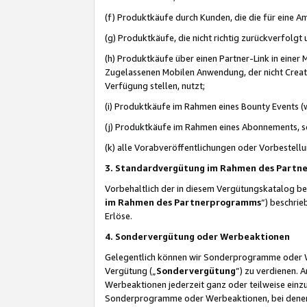
(f) Produktkäufe durch Kunden, die die für eine
(g) Produktkäufe, die nicht richtig zurückverfolg
(h) Produktkäufe über einen Partner-Link in einer
Zugelassenen Mobilen Anwendung, der nicht Creator
Verfügung stellen, nutzt;
(i) Produktkäufe im Rahmen eines Bounty Events (w
(j) Produktkäufe im Rahmen eines Abonnements, so
(k) alle Vorabveröffentlichungen oder Vorbestellu
3. Standardvergütung im Rahmen des Part
Vorbehaltlich der in diesem Vergütungskatalog b
im Rahmen des Partnerprogramms
“) beschri
Erlöse.
4. Sondervergütung oder Werbeaktionen
Gelegentlich können wir Sonderprogramme oder Wer
Vergütung („
Sondervergütung
”) zu verdienen. 
Werbeaktionen jederzeit ganz oder teilweise einz
Sonderprogramme oder Werbeaktionen, bei denen e