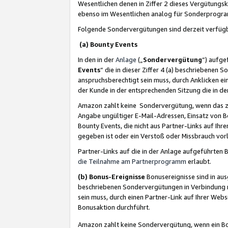
Wesentlichen denen in Ziffer 2 dieses Vergütung
ebenso im Wesentlichen analog für Sonderprogr
Folgende Sondervergütungen sind derzeit verfüg
(a) Bounty Events
In den in der
Anlage
(„
Sondervergütung
“) aufge
Events
“ die in dieser Ziffer 4 (a) beschriebenen 
anspruchsberechtigt sein muss, durch Anklicken ei
der Kunde in der entsprechenden Sitzung die in d
Amazon zahlt keine Sondervergütung, wenn das z
Angabe ungültiger E-Mail-Adressen, Einsatz von B
Bounty Events, die nicht aus Partner-Links auf Ihre
gegeben ist oder ein Verstoß oder Missbrauch vorl
Partner-Links auf die in der Anlage aufgeführte
die Teilnahme am Partnerprogramm
erlaubt.
(b) Bonus-Ereignisse
Bonusereignisse sind in au
beschriebenen Sondervergütungen in Verbindung m
sein muss, durch einen Partner-Link auf Ihrer We
Bonusaktion durchführt.
Amazon zahlt keine Sondervergütung, wenn ein Bon