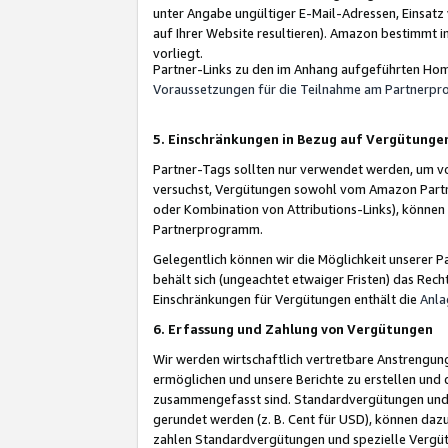
unter Angabe ungültiger E-Mail-Adressen, Einsatz
auf Ihrer Website resultieren). Amazon bestimmt i
vorliegt.
Partner-Links zu den im Anhang aufgeführten Hom
Voraussetzungen für die Teilnahme am Partnerp
5. Einschränkungen in Bezug auf Vergütunge
Partner-Tags sollten nur verwendet werden, um von 
versuchst, Vergütungen sowohl vom Amazon Partn
oder Kombination von Attributions-Links), könne
Partnerprogramm.
Gelegentlich können wir die Möglichkeit unsere
behält sich (ungeachtet etwaiger Fristen) das Rec
Einschränkungen für Vergütungen enthält die
Anla
6. Erfassung und Zahlung von Vergütungen
Wir werden wirtschaftlich vertretbare Anstrengu
ermöglichen und unsere Berichte zu erstellen und 
zusammengefasst sind. Standardvergütungen und s
gerundet werden (z. B. Cent für USD), können dazu
zahlen Standardvergütungen und spezielle Vergüt