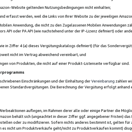
 Amazon-Website geltenden Nutzungsbedingungen nicht einhalten;
t und erfasst werden, weil die Links von Ihrer Website zu der jeweiligen Am
 Mobilen Anwendung, die nicht zu den Zugelassenen Mobilen Anwendungen zählt
s API oder PA API (wie nachstehend unter der IP-Lizenz definiert) oder ander
ie in Ziffer 4 (a) dieses Vergütungskatalogs definiert) (für das Sonderverg
weit nicht im Vertrag abweichend vereinbart, und
ngen von Produkten, die nicht auf einer Produkt-Listenseite verfügbar sind.
nerprogramms
eschriebenen Einschränkungen und der Einhaltung der
Vereinbarung
zahlen wir
ebenen Standardvergütungen. Die Berechnung der Vergütung erfolgt anhand e
beaktionen auflegen, im Rahmen derer alle oder einige Partner die Möglichk
Amazon behält sich (ungeachtet in dieser Ziffer ggf. angegebener Fristen) d
ustellen oder zu modifizieren. Sofern nichts anderes bestimmt ist, gelten 
s nicht um Produktverkäufe geht/nicht zu Produktverkäufen kommt) disqua