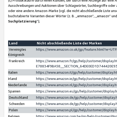
(c) Produktkäufe durch einen Kunden, der durch eine Anzeige auf eine 
Ausschreibungen und Auktionen über Schlagwörter, Suchbegriffe oder 
oder eine andere Amazon-Marke (vgl. die nicht abschließende Liste un
buchstabierte Varianten dieser Wörter (z. B. „ammazon“, „amaozn“ und „
Suchplatzierung
”);
Land
Nicht abschließende Liste der Marken
Vereinigtes
https://www.amazon.co.uk/gp/feature.html?ie=U
Königreich
Frankreich
https://www.amazon.fr/gp/help/customer/displa
E78834F9BA58__SECTION_64DE0ED1D744420E9
Italien
https://www.amazon.it/gp/help/customer/display
Irland
https://www.amazon.ie/gp/help/customer/displa
Niederlande
https://www.amazon.nl/gp/help/customer/display
Spanien
https://www.amazon.es/gp/help/customer/display
Deutschland
https://www.amazon.de/gp/help/customer/displa
Schweden
https://www.amazon.de/gp/help/customer/displa
Polen
https://www.amazon.pl/gp/help/customer/display
Belgien
https://www.amazon.com.be/gp/help/customer/d