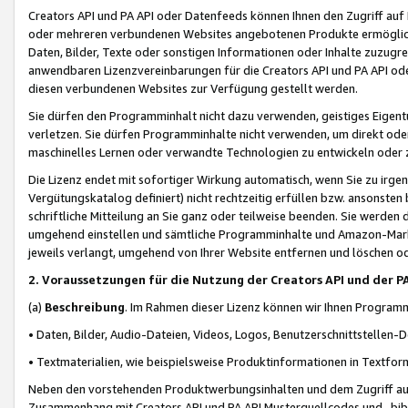
Creators API und PA API oder Datenfeeds können Ihnen den Zugriff auf D
oder mehreren verbundenen Websites angebotenen Produkte ermögliche
Daten, Bilder, Texte oder sonstigen Informationen oder Inhalte zuzugre
anwendbaren Lizenzvereinbarungen für die Creators API und PA API od
diesen verbundenen Websites zur Verfügung gestellt werden.
Sie dürfen den Programminhalt nicht dazu verwenden, geistiges Eigent
verletzen. Sie dürfen Programminhalte nicht verwenden, um direkt ode
maschinelles Lernen oder verwandte Technologien zu entwickeln oder zu
Die Lizenz endet mit sofortiger Wirkung automatisch, wenn Sie zu irg
Vergütungskatalog definiert) nicht rechtzeitig erfüllen bzw. ansonsten
schriftliche Mitteilung an Sie ganz oder teilweise beenden. Sie werden
umgehend einstellen und sämtliche Programminhalte und Amazon-Marke
jeweils verlangt, umgehend von Ihrer Website entfernen und löschen od
2. Voraussetzungen für die Nutzung der Creators API und der P
(a)
Beschreibung
. Im Rahmen dieser Lizenz können wir Ihnen Programmi
• Daten, Bilder, Audio-Dateien, Videos, Logos, Benutzerschnittstellen-
• Textmaterialien, wie beispielsweise Produktinformationen in Textfor
Neben den vorstehenden Produktwerbungsinhalten und dem Zugriff auf 
Zusammenhang mit Creators API und PA API Musterquellcodes und -bibli