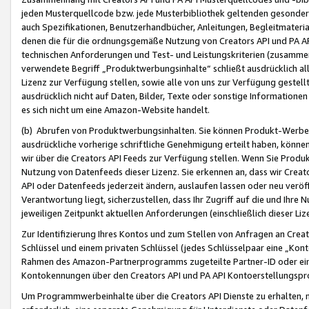
jeden Musterquellcode bzw. jede Musterbibliothek geltenden gesonder
auch Spezifikationen, Benutzerhandbücher, Anleitungen, Begleitmaterial
denen die für die ordnungsgemäße Nutzung von Creators API und PA A
technischen Anforderungen und Test- und Leistungskriterien (zusammen
verwendete Begriff „Produktwerbungsinhalte“ schließt ausdrücklich al
Lizenz zur Verfügung stellen, sowie alle von uns zur Verfügung gestel
ausdrücklich nicht auf Daten, Bilder, Texte oder sonstige Informatione
es sich nicht um eine Amazon-Website handelt.
(b) Abrufen von Produktwerbungsinhalten. Sie können Produkt-Werbein
ausdrückliche vorherige schriftliche Genehmigung erteilt haben, könn
wir über die Creators API Feeds zur Verfügung stellen. Wenn Sie Produk
Nutzung von Datenfeeds dieser Lizenz. Sie erkennen an, dass wir Creat
API oder Datenfeeds jederzeit ändern, auslaufen lassen oder neu veröffe
Verantwortung liegt, sicherzustellen, dass Ihr Zugriff auf die und Ihr
jeweiligen Zeitpunkt aktuellen Anforderungen (einschließlich dieser Liz
Zur Identifizierung Ihres Kontos und zum Stellen von Anfragen an Crea
Schlüssel und einem privaten Schlüssel (jedes Schlüsselpaar eine „Kon
Rahmen des Amazon-Partnerprogramms zugeteilte Partner-ID oder ein
Kontokennungen über den Creators API und PA API Kontoerstellungspro
Um Programmwerbeinhalte über die Creators API Dienste zu erhalten, m