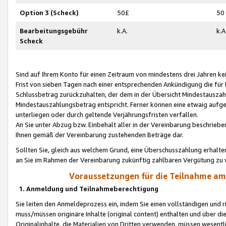
Option 3 (Scheck)
50£
50
Bearbeitungsgebühr
k.A.
k.A
Scheck
Sind auf Ihrem Konto für einen Zeitraum von mindestens drei Jahren kein
Frist von sieben Tagen nach einer entsprechenden Ankündigung die für
Schlussbetrag zurückzuhalten, der dem in der Übersicht Mindestausz
Mindestauszahlungsbetrag entspricht. Ferner können eine etwaig aufg
unterliegen oder durch geltende Verjährungsfristen verfallen.
An Sie unter Abzug bzw. Einbehalt aller in der Vereinbarung beschrieb
Ihnen gemäß der Vereinbarung zustehenden Beträge dar.
Sollten Sie, gleich aus welchem Grund, eine Überschusszahlung erhalte
an Sie im Rahmen der Vereinbarung zukünftig zahlbaren Vergütung zu 
Voraussetzungen für die Teilnahme a
1. Anmeldung und Teilnahmeberechtigung
Sie leiten den Anmeldeprozess ein, indem Sie einen vollständigen und 
muss/müssen originäre Inhalte (original content) enthalten und über d
Originalinhalte, die Materialien von Dritten verwenden, müssen wese