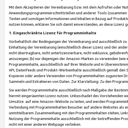
Mit dem Akzeptieren der Vereinbarung bzw. mit dem Aufrufen oder Nutz
Anwendungsprogrammierschnittstellen und anderer Tools (zusammen die
Texten und sonstigen Informationen und Inhalten in Bezug auf Produkte
nutzen können, erklären Sie sich damit einverstanden, an diese Lizenz 
1. Eingeschränkte Lizenz für Programminhalte
Vorbehaltlich der Bedingungen der Vereinbarung und ausschließlich z
Einhaltung der Vereinbarung (einschließlich dieser Lizenz und der ande
nicht übertragbare, nicht unterlizenzierbare, nicht exklusive, gebühren
anzuzeigen; (b) nur diejenigen der Amazon-Marken zu verwenden (wie in 
Programminhalte, ausschließlich auf Ihrer Website und in Übereinstimmu
API, Datenfeeds und Produkt-Werbeinhalte ausschließlich gemäß den Spe
Kopieren oder andere Verwenden von Programminhalten zugunsten Dri
Sammeln und Extrahieren von Daten. Zur Klarstellung: Zu den Program
Sie werden Programminhalte ausschließlich nach Maßgabe der Besti
hiermit eingeräumten Lizenz nutzen. Unbeschadet des Vorstehenden we
Umsätze auf eine Amazon-Website zu leiten, und werden Programminhal
Verbindung mit Programminhalten Besucher auf andere Websites als ein
unmittelbarem Zusammenhang mit den Programminhalten stehen, Links z
Nutzung der Programminhalte ausschließlich mit der betreffenden Pr
nicht mit einer anderen Webpage verlinken.