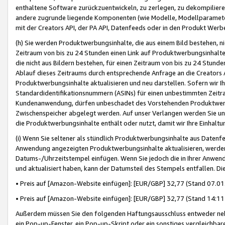
enthaltene Software zurückzuentwickeln, zu zerlegen, zu dekompilier
andere zugrunde liegende Komponenten (wie Modelle, Modellparameter
mit der Creators API, der PA API, Datenfeeds oder in den Produkt Werb
(h) Sie werden Produktwerbungsinhalte, die aus einem Bild bestehen, ni
Zeitraum von bis zu 24 Stunden einen Link auf Produktwerbungsinhalte
die nicht aus Bildern bestehen, für einen Zeitraum von bis zu 24 Stund
Ablauf dieses Zeitraums durch entsprechende Anfrage an die Creators 
Produktwerbungsinhalte aktualisieren und neu darstellen. Sofern wir Ih
Standardidentifikationsnummern (ASINs) für einen unbestimmten Zeitra
Kundenanwendung, dürfen unbeschadet des Vorstehenden Produktwerbu
Zwischenspeicher abgelegt werden. Auf unser Verlangen werden Sie un
die Produktwerbungsinhalte enthält oder nutzt, damit wir Ihre Einhalt
(i) Wenn Sie seltener als stündlich Produktwerbungsinhalte aus Datenfe
Anwendung angezeigten Produktwerbungsinhalte aktualisieren, werden 
Datums-/Uhrzeitstempel einfügen. Wenn Sie jedoch die in Ihrer Anwe
und aktualisiert haben, kann der Datumsteil des Stempels entfallen. Dies
• Preis auf [Amazon-Website einfügen]: [EUR/GBP] 32,77 (Stand 07.01.
• Preis auf [Amazon-Website einfügen]: [EUR/GBP] 32,77 (Stand 14:11 
Außerdem müssen Sie den folgenden Haftungsausschluss entweder neb
ein Pop-up-Fenster, ein Pop-up-Skript oder ein sonstiges vergleichba