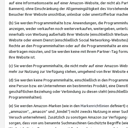
auf eine Informationsseite auf einer Amazon-Website, der nicht als Part
Bannern); ohne Einschränkung der Allgemeingültigkeit des Vorstehende
Besucher Ihrer Website unsichtbar, unlesbar oder unentzifferbar mache
(b) Sie werden Programminhalte bzw. Anwendungen, die Programminhalt
anzeigen, weder verkaufen noch weiterverkaufen, weitergeben, unterli
innerhalb von Werbung außerhalb Ihrer Website (einschließlich Werbun
Website oder einem Dienst (einschließlich Social Networking-Website
Rechte an den Programminhalten oder auf die Programminhalte an eine a
übertragen müssten, und Sie werden keine mit Ihrem Partner-Tag formati
Ihre Website ist.
(c) Sie werden Programminhalte, die nicht mehr auf einer Amazon-Websit
mehr zur Nutzung zur Verfügung stehen, umgehend von Ihrer Website e
(d) Sie werden keine Programminhalte, einschließlich in den Programmin
eine Person bzw. ein Unternehmen ein bestimmtes Produkt, eine Dienstle
geschäftlichen Beziehung oder Verbindung zu diesen steht (einschließli
Programminhalten).
(e) Sie werden Amazon-Marken (wie in den
Markenrichtlinien
definiert) 
„ammazon“, „amaozn“ und „kindel“) nicht zwecks Nutzung in einer Suc
Versuch unternehmen). Zusätzlich zu sonstigen Amazon zur Verfügung 
sorgen, dass von uns benannte Suchmaschinen Geschützte Begriffe (wie 