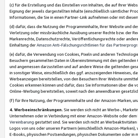
(c) für die Erstellung und das Einstellen von Inhalten, die auf Ihrer We
Eignung der jeweils dargestellten Inhalte (einschließlich sämtlicher 
Informationen, die Sie in einen Partner-Link aufnehmen oder mit diese
(d) dafür, dass die Nutzung der Programminhalte, Ihrer Website und des 
Verletzung oder missbräuchliche Ausübung unserer Rechte bzw. der Recht
Markenrechte, Datenschutzrechte, Veröffentlichungsrechte oder anderer
Einhaltung der
Amazon Anti-Fälschungsrichtlinien für das Partnerpro
(e) dafür, die Verwendung von Cookies, Pixeln und anderen Technologien
Besuchern gesammelten Daten in Übereinstimmung mit den geltenden Ge
und angemessen darzustellen und auf andere Weise die geltenden geset
in sonstiger Weise, einschließlich des ggf. anzuzeigenden Hinweises, d
Werbeanzeigen bereitstellen, von den Besuchern Ihrer Website unmitte
Cookies erkennen können und dafür, dass Sie Informationen über die v
Online-Werbung bereitstellen, soweit nach den anwendbaren gesetzlic
(f) für Ihre Nutzung, der Programminhalte und der Amazon-Marken, u
4. Werbeeinschränkungen.
Sie werden sich nicht an Werbe-, Market
Unternehmen oder in Verbindung mit einer Amazon-Website oder dem Pa
Vereinbarung
gestattet sind. Sie werden sich nicht an Werbeaktivitäten
Logos von uns oder unseren Partnern (einschließlich Amazon-Marken), 
E-Books, physischen Postsendungen, physischen Dokumenten oder in 