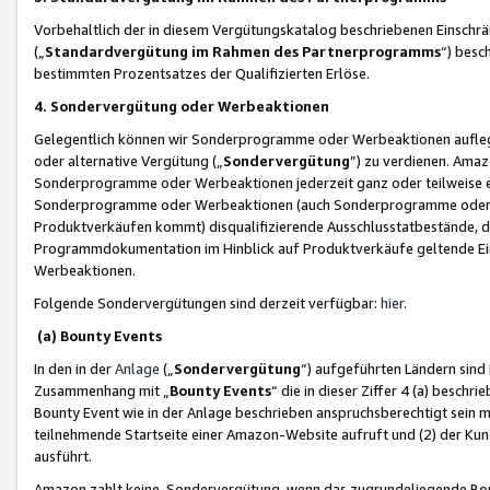
Vorbehaltlich der in diesem Vergütungskatalog beschriebenen Einschr
(„
Standardvergütung im Rahmen des Partnerprogramms
“) besc
bestimmten Prozentsatzes der Qualifizierten Erlöse.
4. Sondervergütung oder Werbeaktionen
Gelegentlich können wir Sonderprogramme oder Werbeaktionen auflegen,
oder alternative Vergütung („
Sondervergütung
”) zu verdienen. Amazo
Sonderprogramme oder Werbeaktionen jederzeit ganz oder teilweise einz
Sonderprogramme oder Werbeaktionen (auch Sonderprogramme oder We
Produktverkäufen kommt) disqualifizierende Ausschlusstatbestände, di
Programmdokumentation im Hinblick auf Produktverkäufe geltende E
Werbeaktionen.
Folgende Sondervergütungen sind derzeit verfügbar:
hier
.
(a) Bounty Events
In den in der
Anlage
(„
Sondervergütung
“) aufgeführten Ländern sind
Zusammenhang mit „
Bounty Events
“ die in dieser Ziffer 4 (a) besch
Bounty Event wie in der Anlage beschrieben anspruchsberechtigt sein mu
teilnehmende Startseite einer Amazon-Website aufruft und (2) der Kun
ausführt.
Amazon zahlt keine Sondervergütung, wenn das zugrundeliegende Boun