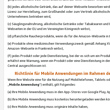
(b) jedes alkoholische Getränk, das auf deiner Webseite beworben wird
Lizenz zur Herstellung, zum Großhandel oder zum Vertrieb alkoholisch
Unternehmens betrieben wird,
(c) Säuglingsnahruhrung, alkoholische Getränke oder Tabakwaren und E
Webseiten in der EU und im Vereinigten Königreich wirbst,
(d) pflanzliche Raucherprodukte, wenn du für die Amazon-Webseite in B
(e) Produkte ohne medizinischen Verwendungszweck gemäß Anhang XVI 
Amazon-Webseite in Frankreich wirbst,
(f) jedes Produkt oder jede Dienstleistung, bei der es sich um ein Prod
erhältst eine Warnung, wenn ein Produkt oder eine Dienstleistung in de
Central ausgeschlossen ist.
Richtlinie für Mobile Anwendungen im Rahmen de
Wenn Ihre Website eine für die Nutzung auf Mobiltelefonen, Tablets 
„
Mobile Anwendung
“) enthält, gilt Folgendes:
(a) Ihre Mobile Anwendung muss in den App-Stores von Google Play, A
(b) Ihre Mobile Anwendung muss kostenlos heruntergeladen werden könn
(c) Ihre Mobile Anwendung muss originäre Inhalte haben,