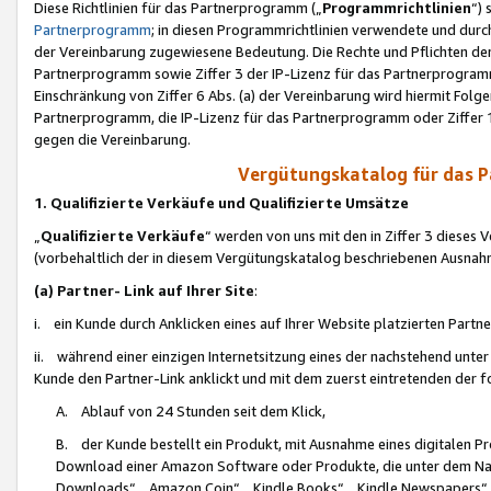
Diese Richtlinien für das Partnerprogramm („
Programmrichtlinien
“)
Partnerprogramm
; in diesen Programmrichtlinien verwendete und durch
der Vereinbarung zugewiesene Bedeutung. Die Rechte und Pflichten de
Partnerprogramm sowie Ziffer 3 der IP-Lizenz für das Partnerprogram
Einschränkung von Ziffer 6 Abs. (a) der Vereinbarung wird hiermit Fol
Partnerprogramm, die IP-Lizenz für das Partnerprogramm oder Ziffer 1
gegen die Vereinbarung.
Vergütungskatalog für das 
1. Qualifizierte Verkäufe und Qualifizierte Umsätze
„
Qualifizierte Verkäufe
“ werden von uns mit den in Ziffer 3 diese
(vorbehaltlich der in diesem Vergütungskatalog beschriebenen Ausnah
(a) Partner- Link auf Ihrer Site
:
i. ein Kunde durch Anklicken eines auf Ihrer Website platzierten Part
ii. während einer einzigen Internetsitzung eines der nachstehend unter (i)
Kunde den Partner-Link anklickt und mit dem zuerst eintretenden der f
A. Ablauf von 24 Stunden seit dem Klick,
B. der Kunde bestellt ein Produkt, mit Ausnahme eines digitalen P
Download einer Amazon Software oder Produkte, die unter dem N
Downloads“, „Amazon Coin“, „Kindle Books“, „Kindle Newspapers“, „