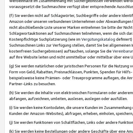
Werbeinhalte im Zusammenhang mit Suchergebnissen verwendet werden,
vorausgesetzt die Suchmaschine verfügt über entsprechende Ausschlu
(f) Sie werden nicht auf Schlagwörter, Suchbegriffe oder andere Ident
Amazon oder unseren verbundenen Unternehmen oder Abwandlungen bzw
nicht abschließende Liste unserer Marken entnehmen Sie bitte der Nich
Schlagwortauktionen auf Suchmaschinen teilnehmen, wenn die sich da
Kostenpflichtige Suchplatzierung (wie im
Vergütungskatalog
definiert
Suchmaschinen Links zur Verfügung stellen, damit Sie bei allgemeinen I
kostenfreien Suchergebnissen) auftauchen, solange Sie die
Vereinbaru
auf Ihre Website leiten und nicht unmittelbar oder mittelbar über eine
(g) Sie werden natürlichen oder juristischen Personen für die Nutzung 
Form von Geld, Rabatten, Preisnachlässen, Punkten, Spenden für Hilfs
beispielsweise keine Prämien- oder Treueprogramme auflegen, die Anrei
Partner-Links zu besuchen.
(h) Sie werden die Inhalte von elektronischen Formularen oder anderem M
abfangen, aufzeichnen, umleiten, auslesen, auslegen oder ausfüllen.
(i) Sie werden keine Kontodaten, die unsere Kunden im Zusammenhang 
Kunden der Amazon-Websites), abfragen, erheben, einholen, speichern,
(j) Sie werden Funktionen von Schaltflächen, Links oder andere Funkti
(k) Sie werden keine Bestellungen oder andere Geschäfte über eine Ama