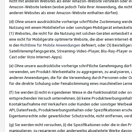
nicht mit anderen Websites als einer Amazon-Website verlinken oder i
Amazon-Website lenken (wobei jedoch Teile Ihrer Anwendung, die nich
anderen Websites als einer Amazon-Website enthalten dürfen).
(d) Ohne unsere ausdrückliche vorherige schriftliche Zustimmung werd
Nutzung mit einem Mobiltelefon oder sonstigen Mobilgerät entwickelt
(1) Websites, die nicht für die Nutzung mit solchen Geräten entwickelt
eine nicht für Mobilgeräte optimierte Website, die über einen Interne
in den
Richtlinie für Mobile Anwendungen
definiert, oder (3) Beistellge
Satellitenempfangsgeräte, Streaming-Video-Player, Blu-Ray-Player ode
Cast oder Vizio Internet-Apps).
(e) Ohne unsere ausdrückliche vorherige schriftliche Genehmigung dürfe
verwenden, um Produkt-Werbeinhalte zu aggregieren, zu analysieren, 
anderen Anwendungen, die für die Verwendung durch Personen oder Or
für die direkte Schulung oder Feinabstimmung eines maschinellen Lern
(f) Sie werden (i) nicht in irgendeiner Weise in die Funktionalität ode
entsprechenden Versuch unternehmen; (ii) keine Produktwerbungsinha
Kontaktaufnahme mit Verkäufern oder Kunden oder sonstiger Werbeaktiv
API, Datenfeeds, Produktwerbungsinhalten oder Spezifikationen erschei
Eigentumsrechte oder gewerblicher Schutzrechte, nicht entfernen, verd
(g) Sie werden nicht versuchen, (i) die Spezifikationen oder die in de
manipulieren, zu reparieren oder anderweitig abgeleitete Werke davon z