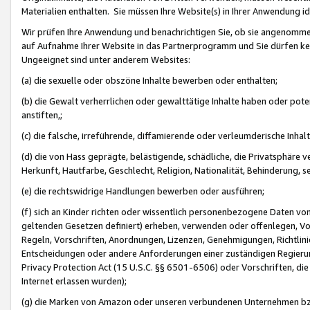
Materialien enthalten. Sie müssen Ihre Website(s) in Ihrer Anwendung ide
Wir prüfen Ihre Anwendung und benachrichtigen Sie, ob sie angenommen
auf Aufnahme Ihrer Website in das Partnerprogramm und Sie dürfen kei
Ungeeignet sind unter anderem Websites:
(a) die sexuelle oder obszöne Inhalte bewerben oder enthalten;
(b) die Gewalt verherrlichen oder gewalttätige Inhalte haben oder pot
anstiften,;
(c) die falsche, irreführende, diffamierende oder verleumderische Inha
(d) die von Hass geprägte, belästigende, schädliche, die Privatsphäre v
Herkunft, Hautfarbe, Geschlecht, Religion, Nationalität, Behinderung, 
(e) die rechtswidrige Handlungen bewerben oder ausführen;
(f) sich an Kinder richten oder wissentlich personenbezogene Daten vo
geltenden Gesetzen definiert) erheben, verwenden oder offenlegen, Vo
Regeln, Vorschriften, Anordnungen, Lizenzen, Genehmigungen, Richtlini
Entscheidungen oder andere Anforderungen einer zuständigen Regierung
Privacy Protection Act (15 U.S.C. §§ 6501-6506) oder Vorschriften, di
Internet erlassen wurden);
(g) die Marken von Amazon oder unseren verbundenen Unternehmen b