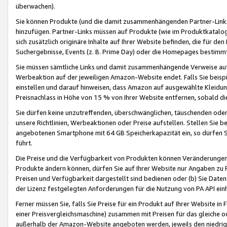
überwachen).
Sie können Produkte (und die damit zusammenhängenden Partner-Links)
hinzufügen. Partner-Links müssen auf Produkte (wie im Produktkatalog de
sich zusätzlich originäre Inhalte auf Ihrer Website befinden, die für 
Suchergebnisse, Events (z. B. Prime Day) oder die Homepages bestimmte
Sie müssen sämtliche Links und damit zusammenhängende Verweise auf z
Werbeaktion auf der jeweiligen Amazon-Website endet. Falls Sie beisp
einstellen und darauf hinweisen, dass Amazon auf ausgewählte Kleidun
Preisnachlass in Höhe von 15 % von Ihrer Website entfernen, sobald di
Sie dürfen keine unzutreffenden, überschwänglichen, täuschenden od
unsere Richtlinien, Werbeaktionen oder Preise aufstellen. Stellen Sie 
angebotenen Smartphone mit 64 GB Speicherkapazität ein, so dürfen S
führt.
Die Preise und die Verfügbarkeit von Produkten können Veränderungen 
Produkte ändern können, dürfen Sie auf Ihrer Website nur Angaben zu P
Preisen und Verfügbarkeit dargestellt sind bedienen oder (b) Sie Daten
der Lizenz festgelegten Anforderungen für die Nutzung von PA API einh
Ferner müssen Sie, falls Sie Preise für ein Produkt auf Ihrer Website in 
einer Preisvergleichsmaschine) zusammen mit Preisen für das gleiche o
außerhalb der Amazon-Website angeboten werden, jeweils den niedrigst