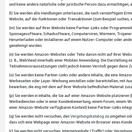
und keine andere natürliche oder juristische Person dazu ermächtigen, a
(l) Sie werden alle Handlungen unterlassen, die nach vernünftigem Erme
Website, auf der Funktionen oder Transaktionen (zum Beispiel suchen, s
(m) Sie werden auf Ihrer Website keine Partner-Links oder Programmin
Spionagesoftware, Schadsoftware, Computerviren, Würmern, Trojaner
Herunterladen oder Installieren auf einem Nutzer-Computer oder ande
genehmigt wurden.
(n) Sie werden Amazon-Websites oder Teile davon nicht auf Ihrer Websi
(z. B., WebView) innerhalb einer Mobilen Anwendung. Die Darstellung ein
Teilnahmevoraussetzungen stellt jedoch keinen Verstoß gegen diese Zif
(o) Sie werden keine Partner-Links oder andere Inhalte, die eine Am
Werbeseiten oder Layer-Werbung einstellen oder bereitstellen, mit Au
bewerben, die eng mit dem auf Ihrer Website befindlichen Material z
(p) Sie werden in Inhalte, die Sie auf einer Amazon-Website platzier
Werbediensten oder in einer Kundenbewertung, einem Forum, einem Wun
einer Amazon-Website verfügbaren Kontext) keine Partner-Links integr
(q) Sie werden nicht versuchen, den
Vergütungskatalog
zu umgehen oder
dass sich eine Webpage einer Amazon-Website im Browser eines Kunden 
(r) Sie werden nicht versuchen, Internetverkehr (Traffic) oder Vergü