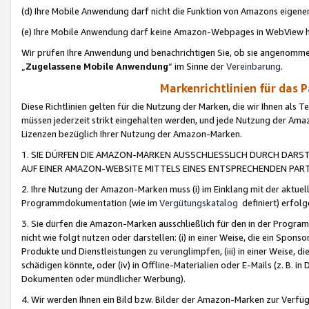
(d) Ihre Mobile Anwendung darf nicht die Funktion von Amazons eige
(e) Ihre Mobile Anwendung darf keine Amazon-Webpages in WebView 
Wir prüfen Ihre Anwendung und benachrichtigen Sie, ob sie angenomm
„
Zugelassene Mobile Anwendung
“ im Sinne der
Vereinbarung
.
Markenrichtlinien für das 
Diese Richtlinien gelten für die Nutzung der Marken, die wir Ihnen als 
müssen jederzeit strikt eingehalten werden, und jede Nutzung der Ama
Lizenzen bezüglich Ihrer Nutzung der Amazon-Marken.
1. SIE DÜRFEN DIE AMAZON-MARKEN AUSSCHLIESSLICH DURCH DARS
AUF EINER AMAZON-WEBSITE MITTELS EINES ENTSPRECHENDEN PART
2. Ihre Nutzung der Amazon-Marken muss (i) im Einklang mit der aktuells
Programmdokumentation (wie im
Vergütungskatalog
definiert) erfolg
3. Sie dürfen die Amazon-Marken ausschließlich für den in der Progr
nicht wie folgt nutzen oder darstellen: (i) in einer Weise, die ein Spo
Produkte und Dienstleistungen zu verunglimpfen, (iii) in einer Weise
schädigen könnte, oder (iv) in Offline-Materialien oder E-Mails (z. B.
Dokumenten oder mündlicher Werbung).
4. Wir werden Ihnen ein Bild bzw. Bilder der Amazon-Marken zur Verfüg