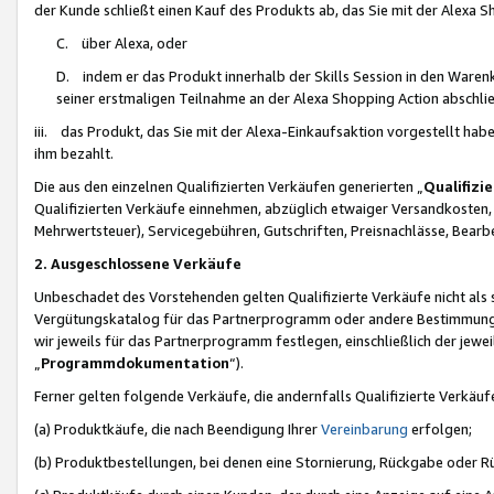
der Kunde schließt einen Kauf des Produkts ab, das Sie mit der Alexa 
C. über Alexa, oder
D. indem er das Produkt innerhalb der Skills Session in den Waren
seiner erstmaligen Teilnahme an der Alexa Shopping Action abschlie
iii. das Produkt, das Sie mit der Alexa-Einkaufsaktion vorgestellt ha
ihm bezahlt.
Die aus den einzelnen Qualifizierten Verkäufen generierten „
Qualifizi
Qualifizierten Verkäufe einnehmen, abzüglich etwaiger Versandkosten
Mehrwertsteuer), Servicegebühren, Gutschriften, Preisnachlässe, Bear
2. Ausgeschlossene Verkäufe
Unbeschadet des Vorstehenden gelten Qualifizierte Verkäufe nicht als
Vergütungskatalog für das Partnerprogramm oder andere Bestimmungen,
wir jeweils für das Partnerprogramm festlegen, einschließlich der jewe
„
Programmdokumentation
“).
Ferner gelten folgende Verkäufe, die andernfalls Qualifizierte Verkä
(a) Produktkäufe, die nach Beendigung Ihrer
Vereinbarung
erfolgen;
(b) Produktbestellungen, bei denen eine Stornierung, Rückgabe oder R