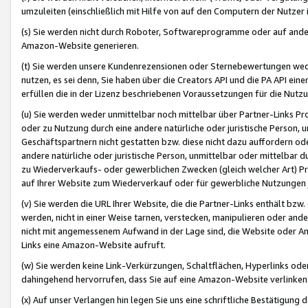
umzuleiten (einschließlich mit Hilfe von auf den Computern der Nutzer i
(s) Sie werden nicht durch Roboter, Softwareprogramme oder auf andere
Amazon-Website generieren.
(t) Sie werden unsere Kundenrezensionen oder Sternebewertungen wed
nutzen, es sei denn, Sie haben über die Creators API und die PA API e
erfüllen die in der Lizenz beschriebenen Voraussetzungen für die Nutzu
(u) Sie werden weder unmittelbar noch mittelbar über Partner-Links P
oder zu Nutzung durch eine andere natürliche oder juristische Person,
Geschäftspartnern nicht gestatten bzw. diese nicht dazu auffordern od
andere natürliche oder juristische Person, unmittelbar oder mittelbar
zu Wiederverkaufs- oder gewerblichen Zwecken (gleich welcher Art) 
auf Ihrer Website zum Wiederverkauf oder für gewerbliche Nutzungen 
(v) Sie werden die URL Ihrer Website, die die Partner-Links enthält b
werden, nicht in einer Weise tarnen, verstecken, manipulieren oder and
nicht mit angemessenem Aufwand in der Lage sind, die Website oder A
Links eine Amazon-Website aufruft.
(w) Sie werden keine Link-Verkürzungen, Schaltflächen, Hyperlinks ode
dahingehend hervorrufen, dass Sie auf eine Amazon-Website verlinken
(x) Auf unser Verlangen hin legen Sie uns eine schriftliche Bestätigung