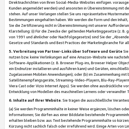
Direktnachrichten von Ihren Social-Media-Websites einfügen. vorausg
Kunden angemeldet werden) und ansonsten in Übereinstimmung mit der
stehen. Auf unser Verlangen stellen Sie uns repräsentative Mustermater
Bestimmungen eingehalten haben. Wir werden die Form und den Inhalt, di
Sie die Zertifizierung nicht in Übereinstimmung mit unserer Aufforderu
Klarstellung: (i) Für die Zwecke der geltenden Marketinggesetze (z. 
von 1991 und ähnlicher oder Nachfolgegesetze) sind Sie der „Absender“ j
Gesetze und Standards und Best Practices der Marketingbranche für 
5. Verbreitung von Partner-Links über Software und Geräte
Sie
nutzen bzw. keine Verlinkungen auf eine Amazon-Website wie nachsteh
Software-Applikationen (z. B. Browser Plug-ins, Browser Helper Objec
ein Endnutzer installieren und ausführen kann) und Geräten, einschlie
Zugelassenen Mobilen Anwendungen); oder (b) im Zusammenhang mit bzw.
Satellitenempfangsgeräte, Streaming-Video-Playern, Blu-Ray-Playern 
Viera Cast oder Vizio Internet Apps). Sie werden ohne ausdrückliche v
Entwicklung von Modellen des maschinellen Lernens oder verwandter 
6. Inhalte auf Ihrer Website
. Sie tragen die ausschließliche Verantwo
(a) Sie werden Programminhalte in keiner Weise ergänzen, löschen oder
Informationen; Sie dürfen aus einer Bilddatei bestehende Programminhal
erhalten bleiben bzw. aus Text bestehende Programminhalte so kürzen, 
Kürzung nicht sachlich falsch oder irreführend wird. Einige Arten von L