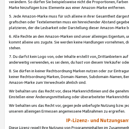
verändern. So dürfen Sie beispielsweise nicht die Proportionen, Farb
Marke hinzufügen bzw. Elemente aus einer Amazon-Marke entfernen.
5. Jede Amazon-Marke muss für sich alleine in ihrer Gesamtheit darge
grafischen oder Textelementen muss ein hinreichender Abstand gegebe
platzieren, der die Lesbarkeit oder Darstellung dieser Amazon-Marke b
6. Alle Rechte an den Amazon-Marken sind unser alleiniges Eigentum, 
kommt alleine uns zugute. Sie werden keine Handlungen vornehmen, 
stehen.
7. Du darfst kein Logo von, oder Inhalte erstellt von,
Drittanbietern au
anderweitig verwenden, es sei denn, du hast von diesem Verkäufer oder
8. Sie dürfen in keiner Rechtsordnung Marken nutzen oder zur Eintragu
keiner Rechtsordnung Marken, Domain-Namen, Subdomain-Namen, Benu
Amazon-Marke zum Verwechseln ähnlich sind.
Wir behalten uns das Recht vor, diese Markenrichtlinien und die gene
Einstellen einer Änderungsmitteilung oder überarbeiteter Markenricht
Wir behalten uns das Recht vor, gegen jede unbefugte Nutzung bzw. jede 
unserem alleinigen Ermessen angemessene Maßnahmen zu ergreifen.
IP-Lizenz- und Nutzungsan
Diese Lizenz regelt Ihre Nutzung von Programminhalten im Zusammen