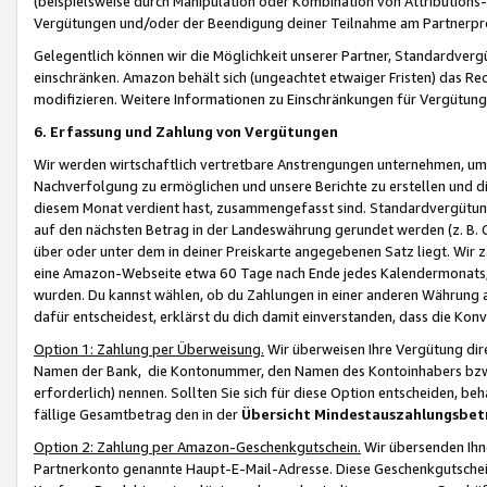
(beispielsweise durch Manipulation oder Kombination von Attributions-
Vergütungen und/oder der Beendigung deiner Teilnahme am Partnerp
Gelegentlich können wir die Möglichkeit unserer Partner, Standardv
einschränken. Amazon behält sich (ungeachtet etwaiger Fristen) das Re
modifizieren. Weitere Informationen zu Einschränkungen für Vergütung
6. Erfassung und Zahlung von Vergütungen
Wir werden wirtschaftlich vertretbare Anstrengungen unternehmen, um 
Nachverfolgung zu ermöglichen und unsere Berichte zu erstellen und di
diesem Monat verdient hast, zusammengefasst sind. Standardvergütung
auf den nächsten Betrag in der Landeswährung gerundet werden (z. B. C
über oder unter dem in deiner Preiskarte angegebenen Satz liegt. Wir
eine Amazon-Webseite etwa 60 Tage nach Ende jedes Kalendermonats, i
wurden. Du kannst wählen, ob du Zahlungen in einer anderen Währung
dafür entscheidest, erklärst du dich damit einverstanden, dass die K
Option 1: Zahlung per Überweisung.
Wir überweisen Ihre Vergütung dir
Namen der Bank, die Kontonummer, den Namen des Kontoinhabers bzw. a
erforderlich) nennen. Sollten Sie sich für diese Option entscheiden, be
fällige Gesamtbetrag den in der
Übersicht Mindestauszahlungsbet
Option 2: Zahlung per Amazon-Geschenkgutschein.
Wir übersenden Ihne
Partnerkonto genannte Haupt-E-Mail-Adresse. Diese Geschenkgutschei