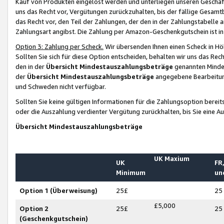
Kauf von Produkten eingelöst werden und unterliegen unseren Geschäf
uns das Recht vor, Vergütungen zurückzuhalten, bis der fällige Gesamt
das Recht vor, den Teil der Zahlungen, der den in der Zahlungstabelle 
Zahlungsart angibst. Die Zahlung per Amazon-Geschenkgutschein ist in
Option 3: Zahlung per Scheck.
Wir übersenden Ihnen einen Scheck in Höh
Sollten Sie sich für diese Option entscheiden, behalten wir uns das Rec
den in der
Übersicht Mindestauszahlungsbeträge
genannten Mindest
der
Übersicht Mindestauszahlungsbeträge
angegebene Bearbeitung
und Schweden nicht verfügbar.
Sollten Sie keine gültigen Informationen für die Zahlungsoption bereit
oder die Auszahlung verdienter Vergütung zurückhalten, bis Sie eine A
Übersicht Mindestauszahlungsbeträge
UK Maxium
UK
FR,
Minimum
un
Option 1 (Überweisung)
25£
25
£5,000
Option 2
25£
25
(Geschenkgutschein)