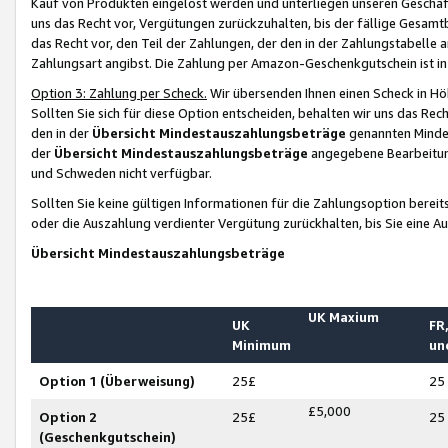
Kauf von Produkten eingelöst werden und unterliegen unseren Geschäf
uns das Recht vor, Vergütungen zurückzuhalten, bis der fällige Gesamt
das Recht vor, den Teil der Zahlungen, der den in der Zahlungstabelle 
Zahlungsart angibst. Die Zahlung per Amazon-Geschenkgutschein ist in
Option 3: Zahlung per Scheck.
Wir übersenden Ihnen einen Scheck in Höh
Sollten Sie sich für diese Option entscheiden, behalten wir uns das Rec
den in der
Übersicht Mindestauszahlungsbeträge
genannten Mindest
der
Übersicht Mindestauszahlungsbeträge
angegebene Bearbeitung
und Schweden nicht verfügbar.
Sollten Sie keine gültigen Informationen für die Zahlungsoption bereit
oder die Auszahlung verdienter Vergütung zurückhalten, bis Sie eine A
Übersicht Mindestauszahlungsbeträge
UK Maxium
UK
FR,
Minimum
un
Option 1 (Überweisung)
25£
25
£5,000
Option 2
25£
25
(Geschenkgutschein)