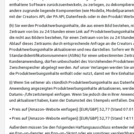
enthaltene Software zurückzuentwickeln, zu zerlegen, zu dekompilier
andere zugrunde liegende Komponenten (wie Modelle, Modellparameter
mit der Creators API, der PA API, Datenfeeds oder in den Produkt Werb
(h) Sie werden Produktwerbungsinhalte, die aus einem Bild bestehen, ni
Zeitraum von bis zu 24 Stunden einen Link auf Produktwerbungsinhalte
die nicht aus Bildern bestehen, für einen Zeitraum von bis zu 24 Stund
Ablauf dieses Zeitraums durch entsprechende Anfrage an die Creators 
Produktwerbungsinhalte aktualisieren und neu darstellen. Sofern wir Ih
Standardidentifikationsnummern (ASINs) für einen unbestimmten Zeitra
Kundenanwendung, dürfen unbeschadet des Vorstehenden Produktwerbu
Zwischenspeicher abgelegt werden. Auf unser Verlangen werden Sie un
die Produktwerbungsinhalte enthält oder nutzt, damit wir Ihre Einhalt
(i) Wenn Sie seltener als stündlich Produktwerbungsinhalte aus Datenfe
Anwendung angezeigten Produktwerbungsinhalte aktualisieren, werden 
Datums-/Uhrzeitstempel einfügen. Wenn Sie jedoch die in Ihrer Anwe
und aktualisiert haben, kann der Datumsteil des Stempels entfallen. Dies
• Preis auf [Amazon-Website einfügen]: [EUR/GBP] 32,77 (Stand 07.01.
• Preis auf [Amazon-Website einfügen]: [EUR/GBP] 32,77 (Stand 14:11 
Außerdem müssen Sie den folgenden Haftungsausschluss entweder neb
ein Pop-up-Fenster, ein Pop-up-Skript oder ein sonstiges vergleichba