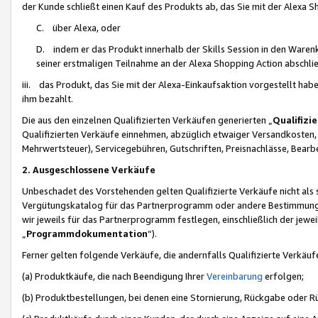
der Kunde schließt einen Kauf des Produkts ab, das Sie mit der Alexa 
C. über Alexa, oder
D. indem er das Produkt innerhalb der Skills Session in den Waren
seiner erstmaligen Teilnahme an der Alexa Shopping Action abschlie
iii. das Produkt, das Sie mit der Alexa-Einkaufsaktion vorgestellt ha
ihm bezahlt.
Die aus den einzelnen Qualifizierten Verkäufen generierten „
Qualifizi
Qualifizierten Verkäufe einnehmen, abzüglich etwaiger Versandkosten
Mehrwertsteuer), Servicegebühren, Gutschriften, Preisnachlässe, Bear
2. Ausgeschlossene Verkäufe
Unbeschadet des Vorstehenden gelten Qualifizierte Verkäufe nicht als
Vergütungskatalog für das Partnerprogramm oder andere Bestimmungen,
wir jeweils für das Partnerprogramm festlegen, einschließlich der jewe
„
Programmdokumentation
“).
Ferner gelten folgende Verkäufe, die andernfalls Qualifizierte Verkä
(a) Produktkäufe, die nach Beendigung Ihrer
Vereinbarung
erfolgen;
(b) Produktbestellungen, bei denen eine Stornierung, Rückgabe oder R