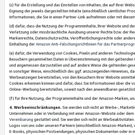
(c) für die Erstellung und das Einstellen von Inhalten, die auf Ihrer We
Eignung der jeweils dargestellten Inhalte (einschließlich sämtlicher 
Informationen, die Sie in einen Partner-Link aufnehmen oder mit diese
(d) dafür, dass die Nutzung der Programminhalte, Ihrer Website und des 
Verletzung oder missbräuchliche Ausübung unserer Rechte bzw. der Recht
Markenrechte, Datenschutzrechte, Veröffentlichungsrechte oder anderer
Einhaltung der
Amazon Anti-Fälschungsrichtlinien für das Partnerpro
(e) dafür, die Verwendung von Cookies, Pixeln und anderen Technologien
Besuchern gesammelten Daten in Übereinstimmung mit den geltenden Ge
und angemessen darzustellen und auf andere Weise die geltenden geset
in sonstiger Weise, einschließlich des ggf. anzuzeigenden Hinweises, d
Werbeanzeigen bereitstellen, von den Besuchern Ihrer Website unmitte
Cookies erkennen können und dafür, dass Sie Informationen über die v
Online-Werbung bereitstellen, soweit nach den anwendbaren gesetzlic
(f) für Ihre Nutzung, der Programminhalte und der Amazon-Marken, u
4. Werbeeinschränkungen.
Sie werden sich nicht an Werbe-, Market
Unternehmen oder in Verbindung mit einer Amazon-Website oder dem Pa
Vereinbarung
gestattet sind. Sie werden sich nicht an Werbeaktivitäten
Logos von uns oder unseren Partnern (einschließlich Amazon-Marken), 
E-Books, physischen Postsendungen, physischen Dokumenten oder in 