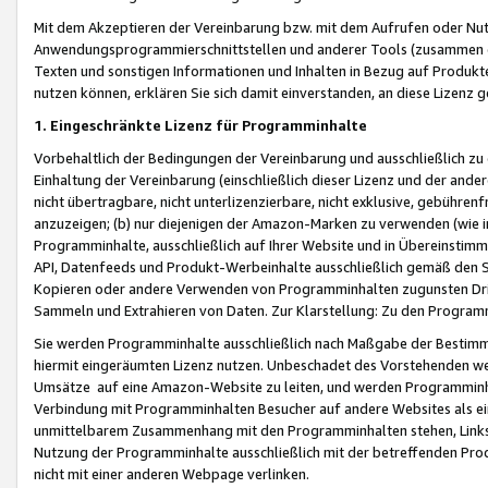
Mit dem Akzeptieren der Vereinbarung bzw. mit dem Aufrufen oder Nutz
Anwendungsprogrammierschnittstellen und anderer Tools (zusammen die
Texten und sonstigen Informationen und Inhalten in Bezug auf Produkte
nutzen können, erklären Sie sich damit einverstanden, an diese Lizenz 
1. Eingeschränkte Lizenz für Programminhalte
Vorbehaltlich der Bedingungen der Vereinbarung und ausschließlich z
Einhaltung der Vereinbarung (einschließlich dieser Lizenz und der ande
nicht übertragbare, nicht unterlizenzierbare, nicht exklusive, gebühren
anzuzeigen; (b) nur diejenigen der Amazon-Marken zu verwenden (wie in 
Programminhalte, ausschließlich auf Ihrer Website und in Übereinstimmu
API, Datenfeeds und Produkt-Werbeinhalte ausschließlich gemäß den Spe
Kopieren oder andere Verwenden von Programminhalten zugunsten Dri
Sammeln und Extrahieren von Daten. Zur Klarstellung: Zu den Program
Sie werden Programminhalte ausschließlich nach Maßgabe der Besti
hiermit eingeräumten Lizenz nutzen. Unbeschadet des Vorstehenden we
Umsätze auf eine Amazon-Website zu leiten, und werden Programminhal
Verbindung mit Programminhalten Besucher auf andere Websites als ein
unmittelbarem Zusammenhang mit den Programminhalten stehen, Links z
Nutzung der Programminhalte ausschließlich mit der betreffenden Pr
nicht mit einer anderen Webpage verlinken.