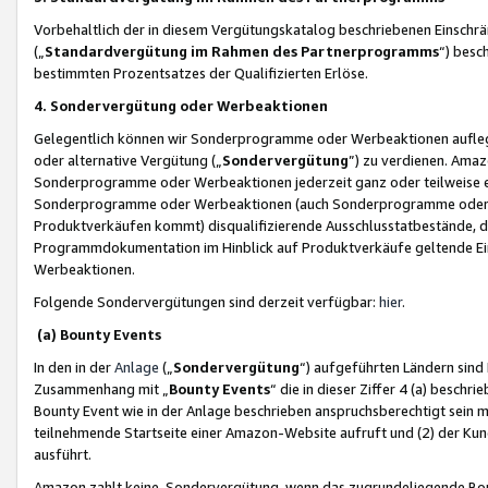
Vorbehaltlich der in diesem Vergütungskatalog beschriebenen Einschr
(„
Standardvergütung im Rahmen des Partnerprogramms
“) besc
bestimmten Prozentsatzes der Qualifizierten Erlöse.
4. Sondervergütung oder Werbeaktionen
Gelegentlich können wir Sonderprogramme oder Werbeaktionen auflegen,
oder alternative Vergütung („
Sondervergütung
”) zu verdienen. Amazo
Sonderprogramme oder Werbeaktionen jederzeit ganz oder teilweise einz
Sonderprogramme oder Werbeaktionen (auch Sonderprogramme oder We
Produktverkäufen kommt) disqualifizierende Ausschlusstatbestände, di
Programmdokumentation im Hinblick auf Produktverkäufe geltende E
Werbeaktionen.
Folgende Sondervergütungen sind derzeit verfügbar:
hier
.
(a) Bounty Events
In den in der
Anlage
(„
Sondervergütung
“) aufgeführten Ländern sind
Zusammenhang mit „
Bounty Events
“ die in dieser Ziffer 4 (a) besch
Bounty Event wie in der Anlage beschrieben anspruchsberechtigt sein mu
teilnehmende Startseite einer Amazon-Website aufruft und (2) der Kun
ausführt.
Amazon zahlt keine Sondervergütung, wenn das zugrundeliegende Boun