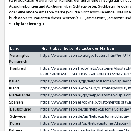
(c) Produktkäufe durch einen Kunden, der durch eine Anzeige auf eine 
Ausschreibungen und Auktionen über Schlagwörter, Suchbegriffe oder 
oder eine andere Amazon-Marke (vgl. die nicht abschließende Liste un
buchstabierte Varianten dieser Wörter (z. B. „ammazon“, „amaozn“ und „
Suchplatzierung
”);
Land
Nicht abschließende Liste der Marken
Vereinigtes
https://www.amazon.co.uk/gp/feature.html?ie=U
Königreich
Frankreich
https://www.amazon.fr/gp/help/customer/displa
E78834F9BA58__SECTION_64DE0ED1D744420E9
Italien
https://www.amazon.it/gp/help/customer/display
Irland
https://www.amazon.ie/gp/help/customer/displa
Niederlande
https://www.amazon.nl/gp/help/customer/display
Spanien
https://www.amazon.es/gp/help/customer/display
Deutschland
https://www.amazon.de/gp/help/customer/displa
Schweden
https://www.amazon.de/gp/help/customer/displa
Polen
https://www.amazon.pl/gp/help/customer/display
Belgien
https://www.amazon.com.be/gp/help/customer/d