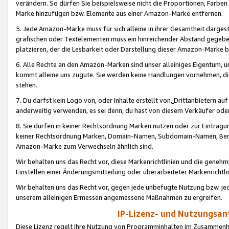
verändern. So dürfen Sie beispielsweise nicht die Proportionen, Farb
Marke hinzufügen bzw. Elemente aus einer Amazon-Marke entfernen.
5. Jede Amazon-Marke muss für sich alleine in ihrer Gesamtheit darge
grafischen oder Textelementen muss ein hinreichender Abstand gegebe
platzieren, der die Lesbarkeit oder Darstellung dieser Amazon-Marke b
6. Alle Rechte an den Amazon-Marken sind unser alleiniges Eigentum, 
kommt alleine uns zugute. Sie werden keine Handlungen vornehmen, 
stehen.
7. Du darfst kein Logo von, oder Inhalte erstellt von,
Drittanbietern au
anderweitig verwenden, es sei denn, du hast von diesem Verkäufer oder
8. Sie dürfen in keiner Rechtsordnung Marken nutzen oder zur Eintragu
keiner Rechtsordnung Marken, Domain-Namen, Subdomain-Namen, Benu
Amazon-Marke zum Verwechseln ähnlich sind.
Wir behalten uns das Recht vor, diese Markenrichtlinien und die gene
Einstellen einer Änderungsmitteilung oder überarbeiteter Markenricht
Wir behalten uns das Recht vor, gegen jede unbefugte Nutzung bzw. jede 
unserem alleinigen Ermessen angemessene Maßnahmen zu ergreifen.
IP-Lizenz- und Nutzungsan
Diese Lizenz regelt Ihre Nutzung von Programminhalten im Zusammen