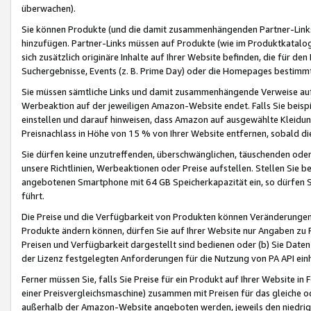
überwachen).
Sie können Produkte (und die damit zusammenhängenden Partner-Links)
hinzufügen. Partner-Links müssen auf Produkte (wie im Produktkatalog de
sich zusätzlich originäre Inhalte auf Ihrer Website befinden, die für 
Suchergebnisse, Events (z. B. Prime Day) oder die Homepages bestimmte
Sie müssen sämtliche Links und damit zusammenhängende Verweise auf z
Werbeaktion auf der jeweiligen Amazon-Website endet. Falls Sie beisp
einstellen und darauf hinweisen, dass Amazon auf ausgewählte Kleidun
Preisnachlass in Höhe von 15 % von Ihrer Website entfernen, sobald di
Sie dürfen keine unzutreffenden, überschwänglichen, täuschenden od
unsere Richtlinien, Werbeaktionen oder Preise aufstellen. Stellen Sie 
angebotenen Smartphone mit 64 GB Speicherkapazität ein, so dürfen S
führt.
Die Preise und die Verfügbarkeit von Produkten können Veränderungen 
Produkte ändern können, dürfen Sie auf Ihrer Website nur Angaben zu P
Preisen und Verfügbarkeit dargestellt sind bedienen oder (b) Sie Daten
der Lizenz festgelegten Anforderungen für die Nutzung von PA API einh
Ferner müssen Sie, falls Sie Preise für ein Produkt auf Ihrer Website in 
einer Preisvergleichsmaschine) zusammen mit Preisen für das gleiche o
außerhalb der Amazon-Website angeboten werden, jeweils den niedrigst