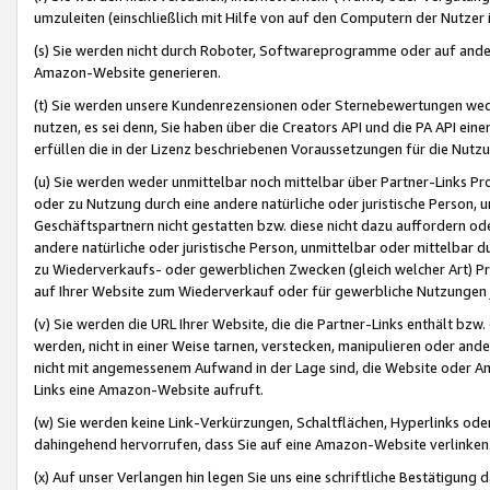
umzuleiten (einschließlich mit Hilfe von auf den Computern der Nutzer i
(s) Sie werden nicht durch Roboter, Softwareprogramme oder auf andere
Amazon-Website generieren.
(t) Sie werden unsere Kundenrezensionen oder Sternebewertungen wed
nutzen, es sei denn, Sie haben über die Creators API und die PA API e
erfüllen die in der Lizenz beschriebenen Voraussetzungen für die Nutzu
(u) Sie werden weder unmittelbar noch mittelbar über Partner-Links P
oder zu Nutzung durch eine andere natürliche oder juristische Person,
Geschäftspartnern nicht gestatten bzw. diese nicht dazu auffordern od
andere natürliche oder juristische Person, unmittelbar oder mittelbar
zu Wiederverkaufs- oder gewerblichen Zwecken (gleich welcher Art) 
auf Ihrer Website zum Wiederverkauf oder für gewerbliche Nutzungen 
(v) Sie werden die URL Ihrer Website, die die Partner-Links enthält b
werden, nicht in einer Weise tarnen, verstecken, manipulieren oder and
nicht mit angemessenem Aufwand in der Lage sind, die Website oder A
Links eine Amazon-Website aufruft.
(w) Sie werden keine Link-Verkürzungen, Schaltflächen, Hyperlinks ode
dahingehend hervorrufen, dass Sie auf eine Amazon-Website verlinken
(x) Auf unser Verlangen hin legen Sie uns eine schriftliche Bestätigung