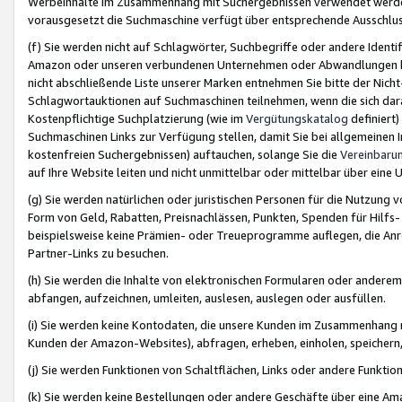
Werbeinhalte im Zusammenhang mit Suchergebnissen verwendet werden,
vorausgesetzt die Suchmaschine verfügt über entsprechende Ausschlu
(f) Sie werden nicht auf Schlagwörter, Suchbegriffe oder andere Ident
Amazon oder unseren verbundenen Unternehmen oder Abwandlungen bzw
nicht abschließende Liste unserer Marken entnehmen Sie bitte der Nich
Schlagwortauktionen auf Suchmaschinen teilnehmen, wenn die sich da
Kostenpflichtige Suchplatzierung (wie im
Vergütungskatalog
definiert
Suchmaschinen Links zur Verfügung stellen, damit Sie bei allgemeinen I
kostenfreien Suchergebnissen) auftauchen, solange Sie die
Vereinbaru
auf Ihre Website leiten und nicht unmittelbar oder mittelbar über eine
(g) Sie werden natürlichen oder juristischen Personen für die Nutzung 
Form von Geld, Rabatten, Preisnachlässen, Punkten, Spenden für Hilfs
beispielsweise keine Prämien- oder Treueprogramme auflegen, die Anrei
Partner-Links zu besuchen.
(h) Sie werden die Inhalte von elektronischen Formularen oder anderem M
abfangen, aufzeichnen, umleiten, auslesen, auslegen oder ausfüllen.
(i) Sie werden keine Kontodaten, die unsere Kunden im Zusammenhang 
Kunden der Amazon-Websites), abfragen, erheben, einholen, speichern,
(j) Sie werden Funktionen von Schaltflächen, Links oder andere Funkti
(k) Sie werden keine Bestellungen oder andere Geschäfte über eine Ama