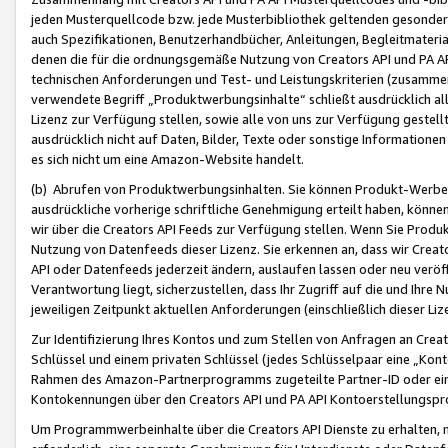
jeden Musterquellcode bzw. jede Musterbibliothek geltenden gesonder
auch Spezifikationen, Benutzerhandbücher, Anleitungen, Begleitmaterial
denen die für die ordnungsgemäße Nutzung von Creators API und PA A
technischen Anforderungen und Test- und Leistungskriterien (zusammen
verwendete Begriff „Produktwerbungsinhalte“ schließt ausdrücklich al
Lizenz zur Verfügung stellen, sowie alle von uns zur Verfügung gestel
ausdrücklich nicht auf Daten, Bilder, Texte oder sonstige Informatione
es sich nicht um eine Amazon-Website handelt.
(b) Abrufen von Produktwerbungsinhalten. Sie können Produkt-Werbein
ausdrückliche vorherige schriftliche Genehmigung erteilt haben, könn
wir über die Creators API Feeds zur Verfügung stellen. Wenn Sie Produk
Nutzung von Datenfeeds dieser Lizenz. Sie erkennen an, dass wir Creat
API oder Datenfeeds jederzeit ändern, auslaufen lassen oder neu veröffe
Verantwortung liegt, sicherzustellen, dass Ihr Zugriff auf die und Ihr
jeweiligen Zeitpunkt aktuellen Anforderungen (einschließlich dieser Liz
Zur Identifizierung Ihres Kontos und zum Stellen von Anfragen an Crea
Schlüssel und einem privaten Schlüssel (jedes Schlüsselpaar eine „Kon
Rahmen des Amazon-Partnerprogramms zugeteilte Partner-ID oder ein
Kontokennungen über den Creators API und PA API Kontoerstellungspro
Um Programmwerbeinhalte über die Creators API Dienste zu erhalten, m