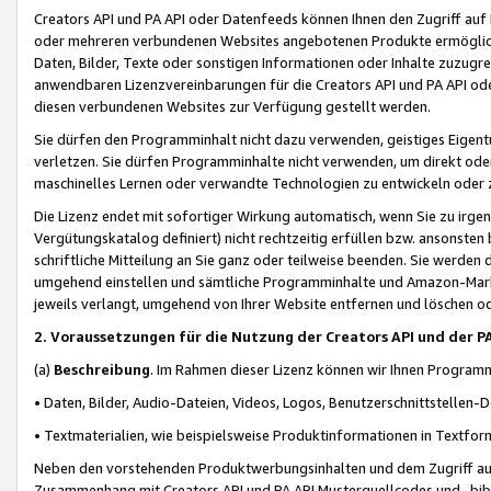
Creators API und PA API oder Datenfeeds können Ihnen den Zugriff auf D
oder mehreren verbundenen Websites angebotenen Produkte ermögliche
Daten, Bilder, Texte oder sonstigen Informationen oder Inhalte zuzugre
anwendbaren Lizenzvereinbarungen für die Creators API und PA API od
diesen verbundenen Websites zur Verfügung gestellt werden.
Sie dürfen den Programminhalt nicht dazu verwenden, geistiges Eigent
verletzen. Sie dürfen Programminhalte nicht verwenden, um direkt ode
maschinelles Lernen oder verwandte Technologien zu entwickeln oder zu
Die Lizenz endet mit sofortiger Wirkung automatisch, wenn Sie zu irg
Vergütungskatalog definiert) nicht rechtzeitig erfüllen bzw. ansonsten
schriftliche Mitteilung an Sie ganz oder teilweise beenden. Sie werden
umgehend einstellen und sämtliche Programminhalte und Amazon-Marke
jeweils verlangt, umgehend von Ihrer Website entfernen und löschen od
2. Voraussetzungen für die Nutzung der Creators API und der P
(a)
Beschreibung
. Im Rahmen dieser Lizenz können wir Ihnen Programmi
• Daten, Bilder, Audio-Dateien, Videos, Logos, Benutzerschnittstellen-
• Textmaterialien, wie beispielsweise Produktinformationen in Textfor
Neben den vorstehenden Produktwerbungsinhalten und dem Zugriff auf 
Zusammenhang mit Creators API und PA API Musterquellcodes und -bibli