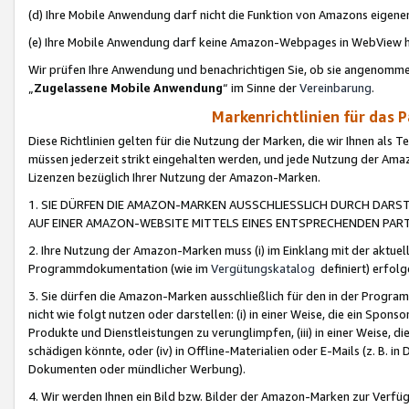
(d) Ihre Mobile Anwendung darf nicht die Funktion von Amazons eige
(e) Ihre Mobile Anwendung darf keine Amazon-Webpages in WebView 
Wir prüfen Ihre Anwendung und benachrichtigen Sie, ob sie angenomm
„
Zugelassene Mobile Anwendung
“ im Sinne der
Vereinbarung
.
Markenrichtlinien für das 
Diese Richtlinien gelten für die Nutzung der Marken, die wir Ihnen als 
müssen jederzeit strikt eingehalten werden, und jede Nutzung der Ama
Lizenzen bezüglich Ihrer Nutzung der Amazon-Marken.
1. SIE DÜRFEN DIE AMAZON-MARKEN AUSSCHLIESSLICH DURCH DARS
AUF EINER AMAZON-WEBSITE MITTELS EINES ENTSPRECHENDEN PART
2. Ihre Nutzung der Amazon-Marken muss (i) im Einklang mit der aktuells
Programmdokumentation (wie im
Vergütungskatalog
definiert) erfolg
3. Sie dürfen die Amazon-Marken ausschließlich für den in der Progr
nicht wie folgt nutzen oder darstellen: (i) in einer Weise, die ein Spo
Produkte und Dienstleistungen zu verunglimpfen, (iii) in einer Weise
schädigen könnte, oder (iv) in Offline-Materialien oder E-Mails (z. B.
Dokumenten oder mündlicher Werbung).
4. Wir werden Ihnen ein Bild bzw. Bilder der Amazon-Marken zur Verfüg