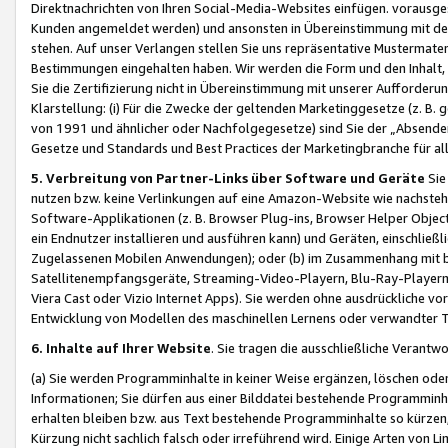
Direktnachrichten von Ihren Social-Media-Websites einfügen. vorausg
Kunden angemeldet werden) und ansonsten in Übereinstimmung mit der
stehen. Auf unser Verlangen stellen Sie uns repräsentative Mustermater
Bestimmungen eingehalten haben. Wir werden die Form und den Inhalt, di
Sie die Zertifizierung nicht in Übereinstimmung mit unserer Aufforderu
Klarstellung: (i) Für die Zwecke der geltenden Marketinggesetze (z. 
von 1991 und ähnlicher oder Nachfolgegesetze) sind Sie der „Absender“ j
Gesetze und Standards und Best Practices der Marketingbranche für 
5. Verbreitung von Partner-Links über Software und Geräte
Sie
nutzen bzw. keine Verlinkungen auf eine Amazon-Website wie nachsteh
Software-Applikationen (z. B. Browser Plug-ins, Browser Helper Objec
ein Endnutzer installieren und ausführen kann) und Geräten, einschlie
Zugelassenen Mobilen Anwendungen); oder (b) im Zusammenhang mit bzw.
Satellitenempfangsgeräte, Streaming-Video-Playern, Blu-Ray-Playern 
Viera Cast oder Vizio Internet Apps). Sie werden ohne ausdrückliche v
Entwicklung von Modellen des maschinellen Lernens oder verwandter 
6. Inhalte auf Ihrer Website
. Sie tragen die ausschließliche Verantwo
(a) Sie werden Programminhalte in keiner Weise ergänzen, löschen oder
Informationen; Sie dürfen aus einer Bilddatei bestehende Programminhal
erhalten bleiben bzw. aus Text bestehende Programminhalte so kürzen, 
Kürzung nicht sachlich falsch oder irreführend wird. Einige Arten von L