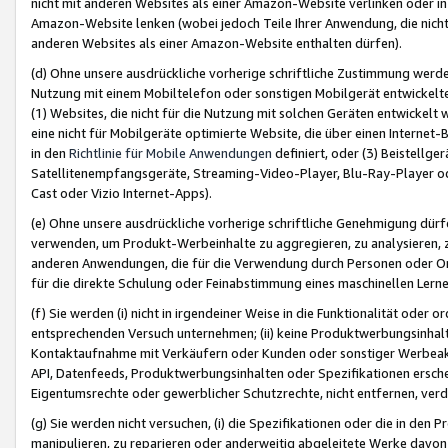
nicht mit anderen Websites als einer Amazon-Website verlinken oder i
Amazon-Website lenken (wobei jedoch Teile Ihrer Anwendung, die nich
anderen Websites als einer Amazon-Website enthalten dürfen).
(d) Ohne unsere ausdrückliche vorherige schriftliche Zustimmung werd
Nutzung mit einem Mobiltelefon oder sonstigen Mobilgerät entwickelt
(1) Websites, die nicht für die Nutzung mit solchen Geräten entwickelt
eine nicht für Mobilgeräte optimierte Website, die über einen Interne
in den
Richtlinie für Mobile Anwendungen
definiert, oder (3) Beistellge
Satellitenempfangsgeräte, Streaming-Video-Player, Blu-Ray-Player ode
Cast oder Vizio Internet-Apps).
(e) Ohne unsere ausdrückliche vorherige schriftliche Genehmigung dürfe
verwenden, um Produkt-Werbeinhalte zu aggregieren, zu analysieren, 
anderen Anwendungen, die für die Verwendung durch Personen oder Or
für die direkte Schulung oder Feinabstimmung eines maschinellen Lern
(f) Sie werden (i) nicht in irgendeiner Weise in die Funktionalität ode
entsprechenden Versuch unternehmen; (ii) keine Produktwerbungsinha
Kontaktaufnahme mit Verkäufern oder Kunden oder sonstiger Werbeaktiv
API, Datenfeeds, Produktwerbungsinhalten oder Spezifikationen erschei
Eigentumsrechte oder gewerblicher Schutzrechte, nicht entfernen, verd
(g) Sie werden nicht versuchen, (i) die Spezifikationen oder die in de
manipulieren, zu reparieren oder anderweitig abgeleitete Werke davon z