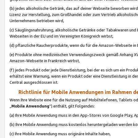
(b) jedes alkoholische Getränk, das auf deiner Webseite beworben wird
Lizenz zur Herstellung, zum Großhandel oder zum Vertrieb alkoholisch
Unternehmens betrieben wird,
(c) Säuglingsnahruhrung, alkoholische Getränke oder Tabakwaren und E
Webseiten in der EU und im Vereinigten Königreich wirbst,
(d) pflanzliche Raucherprodukte, wenn du für die Amazon-Webseite in B
(e) Produkte ohne medizinischen Verwendungszweck gemäß Anhang XVI 
Amazon-Webseite in Frankreich wirbst,
(f) jedes Produkt oder jede Dienstleistung, bei der es sich um ein Prod
erhältst eine Warnung, wenn ein Produkt oder eine Dienstleistung in de
Central ausgeschlossen ist.
Richtlinie für Mobile Anwendungen im Rahmen de
Wenn Ihre Website eine für die Nutzung auf Mobiltelefonen, Tablets 
„
Mobile Anwendung
“) enthält, gilt Folgendes:
(a) Ihre Mobile Anwendung muss in den App-Stores von Google Play, A
(b) Ihre Mobile Anwendung muss kostenlos heruntergeladen werden könn
(c) Ihre Mobile Anwendung muss originäre Inhalte haben,