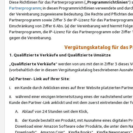
Diese Richtlinien für das Partnerprogramm („
Programmrichtlinien
“)
Partnerprogramm
; in diesen Programmrichtlinien verwendete und durch
der Vereinbarung zugewiesene Bedeutung. Die Rechte und Pflichten de
Partnerprogramm sowie Ziffer 3 der IP-Lizenz für das Partnerprogram
Einschränkung von Ziffer 6 Abs. (a) der Vereinbarung wird hiermit Fol
Partnerprogramm, die IP-Lizenz für das Partnerprogramm oder Ziffer 1
gegen die Vereinbarung.
Vergütungskatalog für das 
1. Qualifizierte Verkäufe und Qualifizierte Umsätze
„
Qualifizierte Verkäufe
“ werden von uns mit den in Ziffer 3 diese
(vorbehaltlich der in diesem Vergütungskatalog beschriebenen Ausnah
(a) Partner- Link auf Ihrer Site
:
i. ein Kunde durch Anklicken eines auf Ihrer Website platzierten Part
ii. während einer einzigen Internetsitzung eines der nachstehend unter (i)
Kunde den Partner-Link anklickt und mit dem zuerst eintretenden der f
A. Ablauf von 24 Stunden seit dem Klick,
B. der Kunde bestellt ein Produkt, mit Ausnahme eines digitalen P
Download einer Amazon Software oder Produkte, die unter dem N
Downloads“, „Amazon Coin“, „Kindle Books“, „Kindle Newspapers“, „