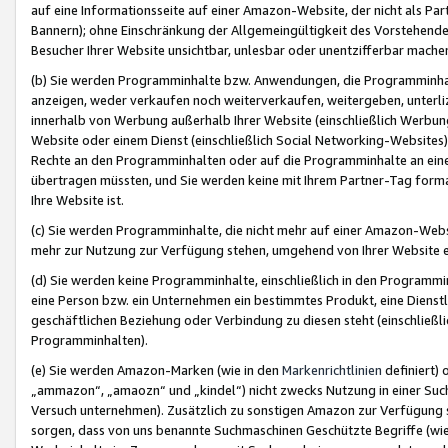
auf eine Informationsseite auf einer Amazon-Website, der nicht als Part
Bannern); ohne Einschränkung der Allgemeingültigkeit des Vorstehende
Besucher Ihrer Website unsichtbar, unlesbar oder unentzifferbar mache
(b) Sie werden Programminhalte bzw. Anwendungen, die Programminhalt
anzeigen, weder verkaufen noch weiterverkaufen, weitergeben, unterli
innerhalb von Werbung außerhalb Ihrer Website (einschließlich Werbun
Website oder einem Dienst (einschließlich Social Networking-Website
Rechte an den Programminhalten oder auf die Programminhalte an eine a
übertragen müssten, und Sie werden keine mit Ihrem Partner-Tag formati
Ihre Website ist.
(c) Sie werden Programminhalte, die nicht mehr auf einer Amazon-Websit
mehr zur Nutzung zur Verfügung stehen, umgehend von Ihrer Website e
(d) Sie werden keine Programminhalte, einschließlich in den Programmin
eine Person bzw. ein Unternehmen ein bestimmtes Produkt, eine Dienstle
geschäftlichen Beziehung oder Verbindung zu diesen steht (einschließli
Programminhalten).
(e) Sie werden Amazon-Marken (wie in den
Markenrichtlinien
definiert) 
„ammazon“, „amaozn“ und „kindel“) nicht zwecks Nutzung in einer Suc
Versuch unternehmen). Zusätzlich zu sonstigen Amazon zur Verfügung 
sorgen, dass von uns benannte Suchmaschinen Geschützte Begriffe (wie 