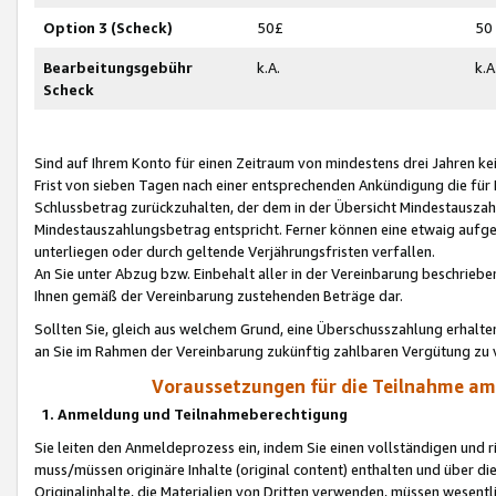
Option 3 (Scheck)
50£
50
Bearbeitungsgebühr
k.A.
k.A
Scheck
Sind auf Ihrem Konto für einen Zeitraum von mindestens drei Jahren kein
Frist von sieben Tagen nach einer entsprechenden Ankündigung die für
Schlussbetrag zurückzuhalten, der dem in der Übersicht Mindestausz
Mindestauszahlungsbetrag entspricht. Ferner können eine etwaig aufg
unterliegen oder durch geltende Verjährungsfristen verfallen.
An Sie unter Abzug bzw. Einbehalt aller in der Vereinbarung beschrieb
Ihnen gemäß der Vereinbarung zustehenden Beträge dar.
Sollten Sie, gleich aus welchem Grund, eine Überschusszahlung erhalte
an Sie im Rahmen der Vereinbarung zukünftig zahlbaren Vergütung zu 
Voraussetzungen für die Teilnahme a
1. Anmeldung und Teilnahmeberechtigung
Sie leiten den Anmeldeprozess ein, indem Sie einen vollständigen und 
muss/müssen originäre Inhalte (original content) enthalten und über d
Originalinhalte, die Materialien von Dritten verwenden, müssen wese