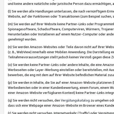
und keine andere natürliche oder juristische Person dazu ermächtigen, a
(l) Sie werden alle Handlungen unterlassen, die nach vernünftigem Erme
Website, auf der Funktionen oder Transaktionen (zum Beispiel suchen, s
(m) Sie werden auf Ihrer Website keine Partner-Links oder Programmin
Spionagesoftware, Schadsoftware, Computerviren, Würmern, Trojaner
Herunterladen oder Installieren auf einem Nutzer-Computer oder ande
genehmigt wurden.
(n) Sie werden Amazon-Websites oder Teile davon nicht auf Ihrer Websi
(z. B., WebView) innerhalb einer Mobilen Anwendung. Die Darstellung ein
Teilnahmevoraussetzungen stellt jedoch keinen Verstoß gegen diese Zif
(o) Sie werden keine Partner-Links oder andere Inhalte, die eine Am
Werbeseiten oder Layer-Werbung einstellen oder bereitstellen, mit Au
bewerben, die eng mit dem auf Ihrer Website befindlichen Material z
(p) Sie werden in Inhalte, die Sie auf einer Amazon-Website platzier
Werbediensten oder in einer Kundenbewertung, einem Forum, einem Wun
einer Amazon-Website verfügbaren Kontext) keine Partner-Links integr
(q) Sie werden nicht versuchen, den
Vergütungskatalog
zu umgehen oder
dass sich eine Webpage einer Amazon-Website im Browser eines Kunden 
(r) Sie werden nicht versuchen, Internetverkehr (Traffic) oder Vergü