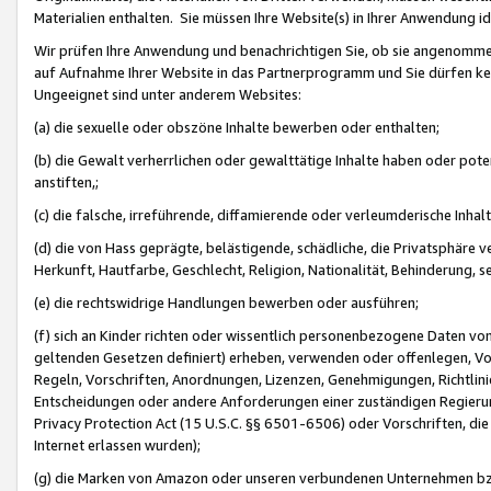
Materialien enthalten. Sie müssen Ihre Website(s) in Ihrer Anwendung ide
Wir prüfen Ihre Anwendung und benachrichtigen Sie, ob sie angenommen
auf Aufnahme Ihrer Website in das Partnerprogramm und Sie dürfen kei
Ungeeignet sind unter anderem Websites:
(a) die sexuelle oder obszöne Inhalte bewerben oder enthalten;
(b) die Gewalt verherrlichen oder gewalttätige Inhalte haben oder pot
anstiften,;
(c) die falsche, irreführende, diffamierende oder verleumderische Inha
(d) die von Hass geprägte, belästigende, schädliche, die Privatsphäre v
Herkunft, Hautfarbe, Geschlecht, Religion, Nationalität, Behinderung, 
(e) die rechtswidrige Handlungen bewerben oder ausführen;
(f) sich an Kinder richten oder wissentlich personenbezogene Daten vo
geltenden Gesetzen definiert) erheben, verwenden oder offenlegen, Vo
Regeln, Vorschriften, Anordnungen, Lizenzen, Genehmigungen, Richtlini
Entscheidungen oder andere Anforderungen einer zuständigen Regierung
Privacy Protection Act (15 U.S.C. §§ 6501-6506) oder Vorschriften, di
Internet erlassen wurden);
(g) die Marken von Amazon oder unseren verbundenen Unternehmen b