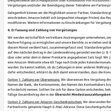
(beispielsweise durch Manipulation oder Kombination von Attributions-
Vergütungen und/oder der Beendigung deiner Teilnahme am Partnerp
Gelegentlich können wir die Möglichkeit unserer Partner, Standardv
einschränken. Amazon behält sich (ungeachtet etwaiger Fristen) das Re
modifizieren. Weitere Informationen zu Einschränkungen für Vergütung
6. Erfassung und Zahlung von Vergütungen
Wir werden wirtschaftlich vertretbare Anstrengungen unternehmen, um 
Nachverfolgung zu ermöglichen und unsere Berichte zu erstellen und di
diesem Monat verdient hast, zusammengefasst sind. Standardvergütung
auf den nächsten Betrag in der Landeswährung gerundet werden (z. B. C
über oder unter dem in deiner Preiskarte angegebenen Satz liegt. Wir
eine Amazon-Webseite etwa 60 Tage nach Ende jedes Kalendermonats, i
wurden. Du kannst wählen, ob du Zahlungen in einer anderen Währung
dafür entscheidest, erklärst du dich damit einverstanden, dass die K
Option 1: Zahlung per Überweisung.
Wir überweisen Ihre Vergütung dir
Namen der Bank, die Kontonummer, den Namen des Kontoinhabers bzw. a
erforderlich) nennen. Sollten Sie sich für diese Option entscheiden, be
fällige Gesamtbetrag den in der
Übersicht Mindestauszahlungsbet
Option 2: Zahlung per Amazon-Geschenkgutschein.
Wir übersenden Ihne
Partnerkonto genannte Haupt-E-Mail-Adresse. Diese Geschenkgutschei