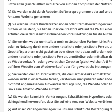
umzuleiten (einschließlich mit Hilfe von auf den Computern der Nutzer i
(s) Sie werden nicht durch Roboter, Softwareprogramme oder auf andere
Amazon-Website generieren.
(t) Sie werden unsere Kundenrezensionen oder Sternebewertungen wed
nutzen, es sei denn, Sie haben über die Creators API und die PA API e
erfüllen die in der Lizenz beschriebenen Voraussetzungen für die Nutzu
(u) Sie werden weder unmittelbar noch mittelbar über Partner-Links P
oder zu Nutzung durch eine andere natürliche oder juristische Person,
Geschäftspartnern nicht gestatten bzw. diese nicht dazu auffordern od
andere natürliche oder juristische Person, unmittelbar oder mittelbar
zu Wiederverkaufs- oder gewerblichen Zwecken (gleich welcher Art) 
auf Ihrer Website zum Wiederverkauf oder für gewerbliche Nutzungen 
(v) Sie werden die URL Ihrer Website, die die Partner-Links enthält b
werden, nicht in einer Weise tarnen, verstecken, manipulieren oder and
nicht mit angemessenem Aufwand in der Lage sind, die Website oder A
Links eine Amazon-Website aufruft.
(w) Sie werden keine Link-Verkürzungen, Schaltflächen, Hyperlinks ode
dahingehend hervorrufen, dass Sie auf eine Amazon-Website verlinken
(x) Auf unser Verlangen hin legen Sie uns eine schriftliche Bestätigung