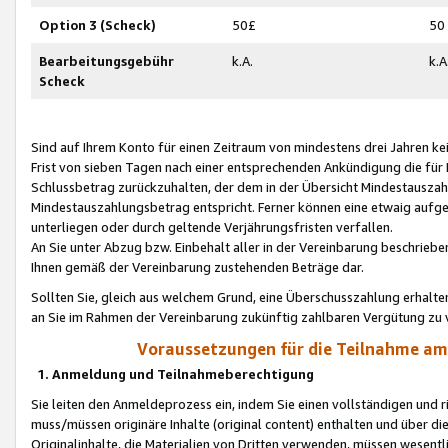
Option 3 (Scheck)
50£
50
Bearbeitungsgebühr
k.A.
k.A
Scheck
Sind auf Ihrem Konto für einen Zeitraum von mindestens drei Jahren kein
Frist von sieben Tagen nach einer entsprechenden Ankündigung die für
Schlussbetrag zurückzuhalten, der dem in der Übersicht Mindestausz
Mindestauszahlungsbetrag entspricht. Ferner können eine etwaig aufg
unterliegen oder durch geltende Verjährungsfristen verfallen.
An Sie unter Abzug bzw. Einbehalt aller in der Vereinbarung beschrieb
Ihnen gemäß der Vereinbarung zustehenden Beträge dar.
Sollten Sie, gleich aus welchem Grund, eine Überschusszahlung erhalte
an Sie im Rahmen der Vereinbarung zukünftig zahlbaren Vergütung zu 
Voraussetzungen für die Teilnahme a
1. Anmeldung und Teilnahmeberechtigung
Sie leiten den Anmeldeprozess ein, indem Sie einen vollständigen und 
muss/müssen originäre Inhalte (original content) enthalten und über d
Originalinhalte, die Materialien von Dritten verwenden, müssen wese