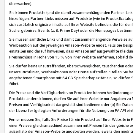
überwachen).
Sie können Produkte (und die damit zusammenhängenden Partner-Links)
hinzufügen. Partner-Links müssen auf Produkte (wie im Produktkatalog de
sich zusätzlich originäre Inhalte auf Ihrer Website befinden, die für 
Suchergebnisse, Events (z. B. Prime Day) oder die Homepages bestimmte
Sie müssen sämtliche Links und damit zusammenhängende Verweise auf z
Werbeaktion auf der jeweiligen Amazon-Website endet. Falls Sie beisp
einstellen und darauf hinweisen, dass Amazon auf ausgewählte Kleidun
Preisnachlass in Höhe von 15 % von Ihrer Website entfernen, sobald di
Sie dürfen keine unzutreffenden, überschwänglichen, täuschenden od
unsere Richtlinien, Werbeaktionen oder Preise aufstellen. Stellen Sie 
angebotenen Smartphone mit 64 GB Speicherkapazität ein, so dürfen S
führt.
Die Preise und die Verfügbarkeit von Produkten können Veränderungen 
Produkte ändern können, dürfen Sie auf Ihrer Website nur Angaben zu P
Preisen und Verfügbarkeit dargestellt sind bedienen oder (b) Sie Daten
der Lizenz festgelegten Anforderungen für die Nutzung von PA API einh
Ferner müssen Sie, falls Sie Preise für ein Produkt auf Ihrer Website in 
einer Preisvergleichsmaschine) zusammen mit Preisen für das gleiche o
außerhalb der Amazon-Website angeboten werden, jeweils den niedrigst