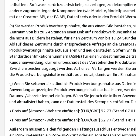
enthaltene Software zurückzuentwickeln, zu zerlegen, zu dekompilier
andere zugrunde liegende Komponenten (wie Modelle, Modellparameter
mit der Creators API, der PA API, Datenfeeds oder in den Produkt Werb
(h) Sie werden Produktwerbungsinhalte, die aus einem Bild bestehen, ni
Zeitraum von bis zu 24 Stunden einen Link auf Produktwerbungsinhalte
die nicht aus Bildern bestehen, für einen Zeitraum von bis zu 24 Stund
Ablauf dieses Zeitraums durch entsprechende Anfrage an die Creators 
Produktwerbungsinhalte aktualisieren und neu darstellen. Sofern wir Ih
Standardidentifikationsnummern (ASINs) für einen unbestimmten Zeitra
Kundenanwendung, dürfen unbeschadet des Vorstehenden Produktwerbu
Zwischenspeicher abgelegt werden. Auf unser Verlangen werden Sie un
die Produktwerbungsinhalte enthält oder nutzt, damit wir Ihre Einhalt
(i) Wenn Sie seltener als stündlich Produktwerbungsinhalte aus Datenfe
Anwendung angezeigten Produktwerbungsinhalte aktualisieren, werden 
Datums-/Uhrzeitstempel einfügen. Wenn Sie jedoch die in Ihrer Anwe
und aktualisiert haben, kann der Datumsteil des Stempels entfallen. Dies
• Preis auf [Amazon-Website einfügen]: [EUR/GBP] 32,77 (Stand 07.01.
• Preis auf [Amazon-Website einfügen]: [EUR/GBP] 32,77 (Stand 14:11 
Außerdem müssen Sie den folgenden Haftungsausschluss entweder neb
ein Pop-up-Fenster, ein Pop-up-Skript oder ein sonstiges vergleichba