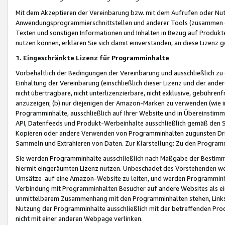
Mit dem Akzeptieren der Vereinbarung bzw. mit dem Aufrufen oder Nutz
Anwendungsprogrammierschnittstellen und anderer Tools (zusammen die
Texten und sonstigen Informationen und Inhalten in Bezug auf Produkte
nutzen können, erklären Sie sich damit einverstanden, an diese Lizenz 
1. Eingeschränkte Lizenz für Programminhalte
Vorbehaltlich der Bedingungen der Vereinbarung und ausschließlich z
Einhaltung der Vereinbarung (einschließlich dieser Lizenz und der ande
nicht übertragbare, nicht unterlizenzierbare, nicht exklusive, gebühren
anzuzeigen; (b) nur diejenigen der Amazon-Marken zu verwenden (wie in 
Programminhalte, ausschließlich auf Ihrer Website und in Übereinstimmu
API, Datenfeeds und Produkt-Werbeinhalte ausschließlich gemäß den Spe
Kopieren oder andere Verwenden von Programminhalten zugunsten Dri
Sammeln und Extrahieren von Daten. Zur Klarstellung: Zu den Program
Sie werden Programminhalte ausschließlich nach Maßgabe der Besti
hiermit eingeräumten Lizenz nutzen. Unbeschadet des Vorstehenden we
Umsätze auf eine Amazon-Website zu leiten, und werden Programminhal
Verbindung mit Programminhalten Besucher auf andere Websites als ein
unmittelbarem Zusammenhang mit den Programminhalten stehen, Links z
Nutzung der Programminhalte ausschließlich mit der betreffenden Pr
nicht mit einer anderen Webpage verlinken.