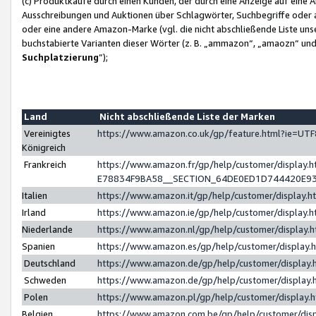
(c) Produktkäufe durch einen Kunden, der durch eine Anzeige auf eine 
Ausschreibungen und Auktionen über Schlagwörter, Suchbegriffe oder 
oder eine andere Amazon-Marke (vgl. die nicht abschließende Liste un
buchstabierte Varianten dieser Wörter (z. B. „ammazon“, „amaozn“ und „
Suchplatzierung
”);
Land
Nicht abschließende Liste der Marken
Vereinigtes
https://www.amazon.co.uk/gp/feature.html?ie=U
Königreich
Frankreich
https://www.amazon.fr/gp/help/customer/displa
E78834F9BA58__SECTION_64DE0ED1D744420E9
Italien
https://www.amazon.it/gp/help/customer/display
Irland
https://www.amazon.ie/gp/help/customer/displa
Niederlande
https://www.amazon.nl/gp/help/customer/display
Spanien
https://www.amazon.es/gp/help/customer/display
Deutschland
https://www.amazon.de/gp/help/customer/displa
Schweden
https://www.amazon.de/gp/help/customer/displa
Polen
https://www.amazon.pl/gp/help/customer/display
Belgien
https://www.amazon.com.be/gp/help/customer/d