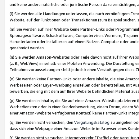
und keine andere natürliche oder juristische Person dazu ermächtigen, a
(l) Sie werden alle Handlungen unterlassen, die nach vernünftigem Erme
Website, auf der Funktionen oder Transaktionen (zum Beispiel suchen, s
(m) Sie werden auf Ihrer Website keine Partner-Links oder Programmin
Spionagesoftware, Schadsoftware, Computerviren, Würmern, Trojaner
Herunterladen oder Installieren auf einem Nutzer-Computer oder ande
genehmigt wurden.
(n) Sie werden Amazon-Websites oder Teile davon nicht auf Ihrer Websi
(z. B., WebView) innerhalb einer Mobilen Anwendung. Die Darstellung ein
Teilnahmevoraussetzungen stellt jedoch keinen Verstoß gegen diese Zif
(o) Sie werden keine Partner-Links oder andere Inhalte, die eine Am
Werbeseiten oder Layer-Werbung einstellen oder bereitstellen, mit Au
bewerben, die eng mit dem auf Ihrer Website befindlichen Material z
(p) Sie werden in Inhalte, die Sie auf einer Amazon-Website platzier
Werbediensten oder in einer Kundenbewertung, einem Forum, einem Wun
einer Amazon-Website verfügbaren Kontext) keine Partner-Links integr
(q) Sie werden nicht versuchen, den
Vergütungskatalog
zu umgehen oder
dass sich eine Webpage einer Amazon-Website im Browser eines Kunden 
(r) Sie werden nicht versuchen, Internetverkehr (Traffic) oder Vergü