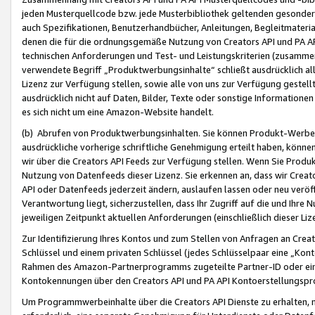
jeden Musterquellcode bzw. jede Musterbibliothek geltenden gesonder
auch Spezifikationen, Benutzerhandbücher, Anleitungen, Begleitmaterial
denen die für die ordnungsgemäße Nutzung von Creators API und PA A
technischen Anforderungen und Test- und Leistungskriterien (zusammen
verwendete Begriff „Produktwerbungsinhalte“ schließt ausdrücklich al
Lizenz zur Verfügung stellen, sowie alle von uns zur Verfügung gestel
ausdrücklich nicht auf Daten, Bilder, Texte oder sonstige Informatione
es sich nicht um eine Amazon-Website handelt.
(b) Abrufen von Produktwerbungsinhalten. Sie können Produkt-Werbein
ausdrückliche vorherige schriftliche Genehmigung erteilt haben, könn
wir über die Creators API Feeds zur Verfügung stellen. Wenn Sie Produk
Nutzung von Datenfeeds dieser Lizenz. Sie erkennen an, dass wir Creat
API oder Datenfeeds jederzeit ändern, auslaufen lassen oder neu veröffe
Verantwortung liegt, sicherzustellen, dass Ihr Zugriff auf die und Ihr
jeweiligen Zeitpunkt aktuellen Anforderungen (einschließlich dieser Liz
Zur Identifizierung Ihres Kontos und zum Stellen von Anfragen an Crea
Schlüssel und einem privaten Schlüssel (jedes Schlüsselpaar eine „Kon
Rahmen des Amazon-Partnerprogramms zugeteilte Partner-ID oder ein
Kontokennungen über den Creators API und PA API Kontoerstellungspro
Um Programmwerbeinhalte über die Creators API Dienste zu erhalten, m