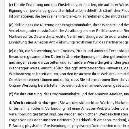
(c) für die Erstellung und das Einstellen von Inhalten, die auf Ihrer We
Eignung der jeweils dargestellten Inhalte (einschließlich sämtlicher 
Informationen, die Sie in einen Partner-Link aufnehmen oder mit diese
(d) dafür, dass die Nutzung der Programminhalte, Ihrer Website und des 
Verletzung oder missbräuchliche Ausübung unserer Rechte bzw. der Recht
Markenrechte, Datenschutzrechte, Veröffentlichungsrechte oder anderer
Einhaltung der
Amazon Anti-Fälschungsrichtlinien für das Partnerpro
(e) dafür, die Verwendung von Cookies, Pixeln und anderen Technologien
Besuchern gesammelten Daten in Übereinstimmung mit den geltenden Ge
und angemessen darzustellen und auf andere Weise die geltenden geset
in sonstiger Weise, einschließlich des ggf. anzuzeigenden Hinweises, d
Werbeanzeigen bereitstellen, von den Besuchern Ihrer Website unmitte
Cookies erkennen können und dafür, dass Sie Informationen über die v
Online-Werbung bereitstellen, soweit nach den anwendbaren gesetzlic
(f) für Ihre Nutzung, der Programminhalte und der Amazon-Marken, u
4. Werbeeinschränkungen.
Sie werden sich nicht an Werbe-, Market
Unternehmen oder in Verbindung mit einer Amazon-Website oder dem Pa
Vereinbarung
gestattet sind. Sie werden sich nicht an Werbeaktivitäten
Logos von uns oder unseren Partnern (einschließlich Amazon-Marken), 
E-Books, physischen Postsendungen, physischen Dokumenten oder in 