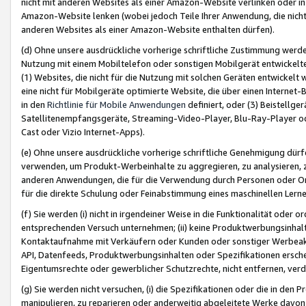
nicht mit anderen Websites als einer Amazon-Website verlinken oder i
Amazon-Website lenken (wobei jedoch Teile Ihrer Anwendung, die nich
anderen Websites als einer Amazon-Website enthalten dürfen).
(d) Ohne unsere ausdrückliche vorherige schriftliche Zustimmung werd
Nutzung mit einem Mobiltelefon oder sonstigen Mobilgerät entwickelt
(1) Websites, die nicht für die Nutzung mit solchen Geräten entwickelt
eine nicht für Mobilgeräte optimierte Website, die über einen Interne
in den
Richtlinie für Mobile Anwendungen
definiert, oder (3) Beistellge
Satellitenempfangsgeräte, Streaming-Video-Player, Blu-Ray-Player ode
Cast oder Vizio Internet-Apps).
(e) Ohne unsere ausdrückliche vorherige schriftliche Genehmigung dürfe
verwenden, um Produkt-Werbeinhalte zu aggregieren, zu analysieren, 
anderen Anwendungen, die für die Verwendung durch Personen oder Or
für die direkte Schulung oder Feinabstimmung eines maschinellen Lern
(f) Sie werden (i) nicht in irgendeiner Weise in die Funktionalität ode
entsprechenden Versuch unternehmen; (ii) keine Produktwerbungsinha
Kontaktaufnahme mit Verkäufern oder Kunden oder sonstiger Werbeaktiv
API, Datenfeeds, Produktwerbungsinhalten oder Spezifikationen erschei
Eigentumsrechte oder gewerblicher Schutzrechte, nicht entfernen, verd
(g) Sie werden nicht versuchen, (i) die Spezifikationen oder die in de
manipulieren, zu reparieren oder anderweitig abgeleitete Werke davon z