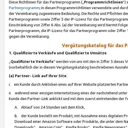
Diese Richtlinien für das Partnerprogramm („
Programmrichtlinien
“)
Partnerprogramm
; in diesen Programmrichtlinien verwendete und durch
der Vereinbarung zugewiesene Bedeutung. Die Rechte und Pflichten de
Partnerprogramm sowie Ziffer 3 der IP-Lizenz für das Partnerprogram
Einschränkung von Ziffer 6 Abs. (a) der Vereinbarung wird hiermit Fol
Partnerprogramm, die IP-Lizenz für das Partnerprogramm oder Ziffer 1
gegen die Vereinbarung.
Vergütungskatalog für das 
1. Qualifizierte Verkäufe und Qualifizierte Umsätze
„
Qualifizierte Verkäufe
“ werden von uns mit den in Ziffer 3 diese
(vorbehaltlich der in diesem Vergütungskatalog beschriebenen Ausnah
(a) Partner- Link auf Ihrer Site
:
i. ein Kunde durch Anklicken eines auf Ihrer Website platzierten Part
ii. während einer einzigen Internetsitzung eines der nachstehend unter (i)
Kunde den Partner-Link anklickt und mit dem zuerst eintretenden der f
A. Ablauf von 24 Stunden seit dem Klick,
B. der Kunde bestellt ein Produkt, mit Ausnahme eines digitalen P
Download einer Amazon Software oder Produkte, die unter dem N
Downloads“, „Amazon Coin“, „Kindle Books“, „Kindle Newspapers“, „