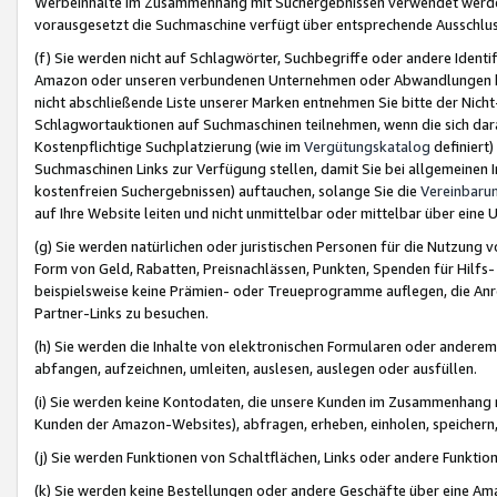
Werbeinhalte im Zusammenhang mit Suchergebnissen verwendet werden,
vorausgesetzt die Suchmaschine verfügt über entsprechende Ausschlu
(f) Sie werden nicht auf Schlagwörter, Suchbegriffe oder andere Ident
Amazon oder unseren verbundenen Unternehmen oder Abwandlungen bzw
nicht abschließende Liste unserer Marken entnehmen Sie bitte der Nich
Schlagwortauktionen auf Suchmaschinen teilnehmen, wenn die sich da
Kostenpflichtige Suchplatzierung (wie im
Vergütungskatalog
definiert
Suchmaschinen Links zur Verfügung stellen, damit Sie bei allgemeinen I
kostenfreien Suchergebnissen) auftauchen, solange Sie die
Vereinbaru
auf Ihre Website leiten und nicht unmittelbar oder mittelbar über eine
(g) Sie werden natürlichen oder juristischen Personen für die Nutzung 
Form von Geld, Rabatten, Preisnachlässen, Punkten, Spenden für Hilfs
beispielsweise keine Prämien- oder Treueprogramme auflegen, die Anrei
Partner-Links zu besuchen.
(h) Sie werden die Inhalte von elektronischen Formularen oder anderem M
abfangen, aufzeichnen, umleiten, auslesen, auslegen oder ausfüllen.
(i) Sie werden keine Kontodaten, die unsere Kunden im Zusammenhang 
Kunden der Amazon-Websites), abfragen, erheben, einholen, speichern,
(j) Sie werden Funktionen von Schaltflächen, Links oder andere Funkti
(k) Sie werden keine Bestellungen oder andere Geschäfte über eine Ama