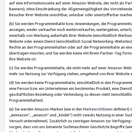
auf eine Informationsseite auf einer Amazon-Website, der nicht als Part
Bannern); ohne Einschränkung der Allgemeingültigkeit des Vorstehende
Besucher Ihrer Website unsichtbar, unlesbar oder unentzifferbar mache
(b) Sie werden Programminhalte bzw. Anwendungen, die Programminhalt
anzeigen, weder verkaufen noch weiterverkaufen, weitergeben, unterli
innerhalb von Werbung außerhalb Ihrer Website (einschließlich Werbun
Website oder einem Dienst (einschließlich Social Networking-Website
Rechte an den Programminhalten oder auf die Programminhalte an eine a
übertragen müssten, und Sie werden keine mit Ihrem Partner-Tag formati
Ihre Website ist.
(c) Sie werden Programminhalte, die nicht mehr auf einer Amazon-Websit
mehr zur Nutzung zur Verfügung stehen, umgehend von Ihrer Website e
(d) Sie werden keine Programminhalte, einschließlich in den Programmin
eine Person bzw. ein Unternehmen ein bestimmtes Produkt, eine Dienstle
geschäftlichen Beziehung oder Verbindung zu diesen steht (einschließli
Programminhalten).
(e) Sie werden Amazon-Marken (wie in den
Markenrichtlinien
definiert) 
„ammazon“, „amaozn“ und „kindel“) nicht zwecks Nutzung in einer Suc
Versuch unternehmen). Zusätzlich zu sonstigen Amazon zur Verfügung 
sorgen, dass von uns benannte Suchmaschinen Geschützte Begriffe (wie 