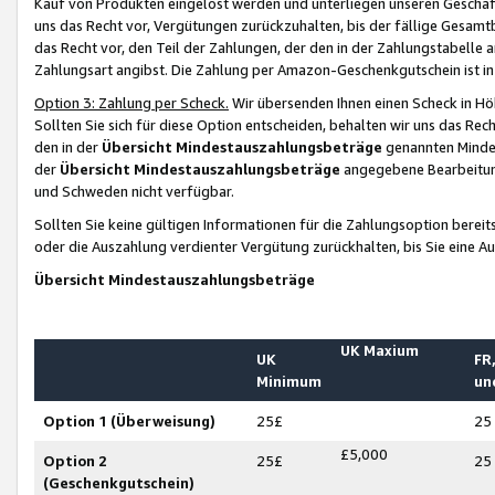
Kauf von Produkten eingelöst werden und unterliegen unseren Geschäf
uns das Recht vor, Vergütungen zurückzuhalten, bis der fällige Gesamt
das Recht vor, den Teil der Zahlungen, der den in der Zahlungstabelle 
Zahlungsart angibst. Die Zahlung per Amazon-Geschenkgutschein ist in
Option 3: Zahlung per Scheck.
Wir übersenden Ihnen einen Scheck in Höh
Sollten Sie sich für diese Option entscheiden, behalten wir uns das Rec
den in der
Übersicht Mindestauszahlungsbeträge
genannten Mindest
der
Übersicht Mindestauszahlungsbeträge
angegebene Bearbeitung
und Schweden nicht verfügbar.
Sollten Sie keine gültigen Informationen für die Zahlungsoption bereit
oder die Auszahlung verdienter Vergütung zurückhalten, bis Sie eine A
Übersicht Mindestauszahlungsbeträge
UK Maxium
UK
FR,
Minimum
un
Option 1 (Überweisung)
25£
25
£5,000
Option 2
25£
25
(Geschenkgutschein)