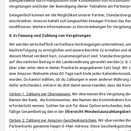
(beispielsweise durch Manipulation oder Kombination von Attributions-
Vergütungen und/oder der Beendigung deiner Teilnahme am Partnerp
Gelegentlich können wir die Möglichkeit unserer Partner, Standardv
einschränken. Amazon behält sich (ungeachtet etwaiger Fristen) das Re
modifizieren. Weitere Informationen zu Einschränkungen für Vergütung
6. Erfassung und Zahlung von Vergütungen
Wir werden wirtschaftlich vertretbare Anstrengungen unternehmen, um 
Nachverfolgung zu ermöglichen und unsere Berichte zu erstellen und di
diesem Monat verdient hast, zusammengefasst sind. Standardvergütung
auf den nächsten Betrag in der Landeswährung gerundet werden (z. B. C
über oder unter dem in deiner Preiskarte angegebenen Satz liegt. Wir
eine Amazon-Webseite etwa 60 Tage nach Ende jedes Kalendermonats, i
wurden. Du kannst wählen, ob du Zahlungen in einer anderen Währung
dafür entscheidest, erklärst du dich damit einverstanden, dass die K
Option 1: Zahlung per Überweisung.
Wir überweisen Ihre Vergütung dir
Namen der Bank, die Kontonummer, den Namen des Kontoinhabers bzw. a
erforderlich) nennen. Sollten Sie sich für diese Option entscheiden, be
fällige Gesamtbetrag den in der
Übersicht Mindestauszahlungsbet
Option 2: Zahlung per Amazon-Geschenkgutschein.
Wir übersenden Ihne
Partnerkonto genannte Haupt-E-Mail-Adresse. Diese Geschenkgutschei