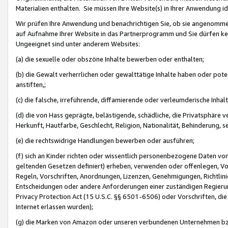
Materialien enthalten. Sie müssen Ihre Website(s) in Ihrer Anwendung ide
Wir prüfen Ihre Anwendung und benachrichtigen Sie, ob sie angenommen
auf Aufnahme Ihrer Website in das Partnerprogramm und Sie dürfen kei
Ungeeignet sind unter anderem Websites:
(a) die sexuelle oder obszöne Inhalte bewerben oder enthalten;
(b) die Gewalt verherrlichen oder gewalttätige Inhalte haben oder pot
anstiften,;
(c) die falsche, irreführende, diffamierende oder verleumderische Inha
(d) die von Hass geprägte, belästigende, schädliche, die Privatsphäre v
Herkunft, Hautfarbe, Geschlecht, Religion, Nationalität, Behinderung, 
(e) die rechtswidrige Handlungen bewerben oder ausführen;
(f) sich an Kinder richten oder wissentlich personenbezogene Daten vo
geltenden Gesetzen definiert) erheben, verwenden oder offenlegen, Vo
Regeln, Vorschriften, Anordnungen, Lizenzen, Genehmigungen, Richtlini
Entscheidungen oder andere Anforderungen einer zuständigen Regierung
Privacy Protection Act (15 U.S.C. §§ 6501-6506) oder Vorschriften, di
Internet erlassen wurden);
(g) die Marken von Amazon oder unseren verbundenen Unternehmen b