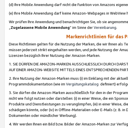
(d) Ihre Mobile Anwendung darf nicht die Funktion von Amazons eige
(e) Ihre Mobile Anwendung darf keine Amazon-Webpages in WebView 
Wir prüfen Ihre Anwendung und benachrichtigen Sie, ob sie angenomm
„
Zugelassene Mobile Anwendung
“ im Sinne der
Vereinbarung
.
Markenrichtlinien für das 
Diese Richtlinien gelten für die Nutzung der Marken, die wir Ihnen als 
müssen jederzeit strikt eingehalten werden, und jede Nutzung der Ama
Lizenzen bezüglich Ihrer Nutzung der Amazon-Marken.
1. SIE DÜRFEN DIE AMAZON-MARKEN AUSSCHLIESSLICH DURCH DARS
AUF EINER AMAZON-WEBSITE MITTELS EINES ENTSPRECHENDEN PART
2. Ihre Nutzung der Amazon-Marken muss (i) im Einklang mit der aktuells
Programmdokumentation (wie im
Vergütungskatalog
definiert) erfolg
3. Sie dürfen die Amazon-Marken ausschließlich für den in der Progr
nicht wie folgt nutzen oder darstellen: (i) in einer Weise, die ein Spo
Produkte und Dienstleistungen zu verunglimpfen, (iii) in einer Weise
schädigen könnte, oder (iv) in Offline-Materialien oder E-Mails (z. B.
Dokumenten oder mündlicher Werbung).
4. Wir werden Ihnen ein Bild bzw. Bilder der Amazon-Marken zur Verfüg