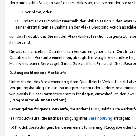
der Kunde schließt einen Kauf des Produkts ab, das Sie mit der Alexa 
C. über Alexa, oder
D. indem er das Produkt innerhalb der Skills Session in den Waren
seiner erstmaligen Teilnahme an der Alexa Shopping Action abschlie
iii. das Produkt, das Sie mit der Alexa-Einkaufsaktion vorgestellt ha
ihm bezahlt.
Die aus den einzelnen Qualifizierten Verkäufen generierten „
Qualifizi
Qualifizierten Verkäufe einnehmen, abzüglich etwaiger Versandkosten
Mehrwertsteuer), Servicegebühren, Gutschriften, Preisnachlässe, Bear
2. Ausgeschlossene Verkäufe
Unbeschadet des Vorstehenden gelten Qualifizierte Verkäufe nicht als
Vergütungskatalog für das Partnerprogramm oder andere Bestimmungen,
wir jeweils für das Partnerprogramm festlegen, einschließlich der jewe
„
Programmdokumentation
“).
Ferner gelten folgende Verkäufe, die andernfalls Qualifizierte Verkä
(a) Produktkäufe, die nach Beendigung Ihrer
Vereinbarung
erfolgen;
(b) Produktbestellungen, bei denen eine Stornierung, Rückgabe oder R