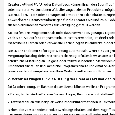
Creators API und PA API oder Datenfeeds können Ihnen den Zugriff auf D
oder mehreren verbundenen Websites angebotenen Produkte ermögliche
Daten, Bilder, Texte oder sonstigen Informationen oder Inhalte zuzugre
anwendbaren Lizenzvereinbarungen für die Creators API und PA API od
diesen verbundenen Websites zur Verfügung gestellt werden.
Sie dürfen den Programminhalt nicht dazu verwenden, geistiges Eigent
verletzen. Sie dürfen Programminhalte nicht verwenden, um direkt ode
maschinelles Lernen oder verwandte Technologien zu entwickeln oder zu
Die Lizenz endet mit sofortiger Wirkung automatisch, wenn Sie zu irg
Vergütungskatalog definiert) nicht rechtzeitig erfüllen bzw. ansonsten
schriftliche Mitteilung an Sie ganz oder teilweise beenden. Sie werden
umgehend einstellen und sämtliche Programminhalte und Amazon-Marke
jeweils verlangt, umgehend von Ihrer Website entfernen und löschen od
2. Voraussetzungen für die Nutzung der Creators API und der P
(a)
Beschreibung
. Im Rahmen dieser Lizenz können wir Ihnen Programmi
• Daten, Bilder, Audio-Dateien, Videos, Logos, Benutzerschnittstellen-
• Textmaterialien, wie beispielsweise Produktinformationen in Textfor
Neben den vorstehenden Produktwerbungsinhalten und dem Zugriff auf 
Zusammenhang mit Creators API und PA API Musterquellcodes und -bibli