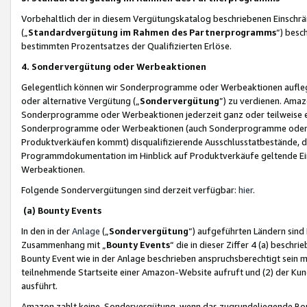
Vorbehaltlich der in diesem Vergütungskatalog beschriebenen Einschr
(„
Standardvergütung im Rahmen des Partnerprogramms
“) besc
bestimmten Prozentsatzes der Qualifizierten Erlöse.
4. Sondervergütung oder Werbeaktionen
Gelegentlich können wir Sonderprogramme oder Werbeaktionen auflegen,
oder alternative Vergütung („
Sondervergütung
”) zu verdienen. Amazo
Sonderprogramme oder Werbeaktionen jederzeit ganz oder teilweise einz
Sonderprogramme oder Werbeaktionen (auch Sonderprogramme oder We
Produktverkäufen kommt) disqualifizierende Ausschlusstatbestände, di
Programmdokumentation im Hinblick auf Produktverkäufe geltende E
Werbeaktionen.
Folgende Sondervergütungen sind derzeit verfügbar:
hier
.
(a) Bounty Events
In den in der
Anlage
(„
Sondervergütung
“) aufgeführten Ländern sind
Zusammenhang mit „
Bounty Events
“ die in dieser Ziffer 4 (a) besch
Bounty Event wie in der Anlage beschrieben anspruchsberechtigt sein mu
teilnehmende Startseite einer Amazon-Website aufruft und (2) der Kun
ausführt.
Amazon zahlt keine Sondervergütung, wenn das zugrundeliegende Boun