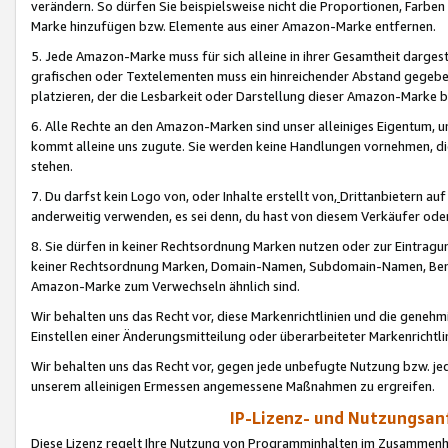
verändern. So dürfen Sie beispielsweise nicht die Proportionen, Farb
Marke hinzufügen bzw. Elemente aus einer Amazon-Marke entfernen.
5. Jede Amazon-Marke muss für sich alleine in ihrer Gesamtheit darge
grafischen oder Textelementen muss ein hinreichender Abstand gegebe
platzieren, der die Lesbarkeit oder Darstellung dieser Amazon-Marke b
6. Alle Rechte an den Amazon-Marken sind unser alleiniges Eigentum, 
kommt alleine uns zugute. Sie werden keine Handlungen vornehmen, 
stehen.
7. Du darfst kein Logo von, oder Inhalte erstellt von,
Drittanbietern au
anderweitig verwenden, es sei denn, du hast von diesem Verkäufer oder
8. Sie dürfen in keiner Rechtsordnung Marken nutzen oder zur Eintragu
keiner Rechtsordnung Marken, Domain-Namen, Subdomain-Namen, Benu
Amazon-Marke zum Verwechseln ähnlich sind.
Wir behalten uns das Recht vor, diese Markenrichtlinien und die gene
Einstellen einer Änderungsmitteilung oder überarbeiteter Markenricht
Wir behalten uns das Recht vor, gegen jede unbefugte Nutzung bzw. jede 
unserem alleinigen Ermessen angemessene Maßnahmen zu ergreifen.
IP-Lizenz- und Nutzungsan
Diese Lizenz regelt Ihre Nutzung von Programminhalten im Zusammen