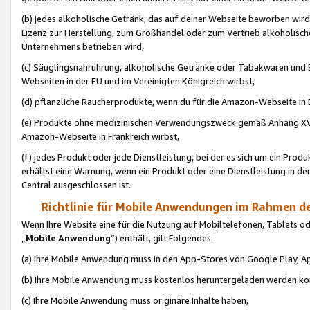
(b) jedes alkoholische Getränk, das auf deiner Webseite beworben wird
Lizenz zur Herstellung, zum Großhandel oder zum Vertrieb alkoholisch
Unternehmens betrieben wird,
(c) Säuglingsnahruhrung, alkoholische Getränke oder Tabakwaren und E
Webseiten in der EU und im Vereinigten Königreich wirbst,
(d) pflanzliche Raucherprodukte, wenn du für die Amazon-Webseite in B
(e) Produkte ohne medizinischen Verwendungszweck gemäß Anhang XVI 
Amazon-Webseite in Frankreich wirbst,
(f) jedes Produkt oder jede Dienstleistung, bei der es sich um ein Prod
erhältst eine Warnung, wenn ein Produkt oder eine Dienstleistung in de
Central ausgeschlossen ist.
Richtlinie für Mobile Anwendungen im Rahmen de
Wenn Ihre Website eine für die Nutzung auf Mobiltelefonen, Tablets 
„
Mobile Anwendung
“) enthält, gilt Folgendes:
(a) Ihre Mobile Anwendung muss in den App-Stores von Google Play, A
(b) Ihre Mobile Anwendung muss kostenlos heruntergeladen werden könn
(c) Ihre Mobile Anwendung muss originäre Inhalte haben,