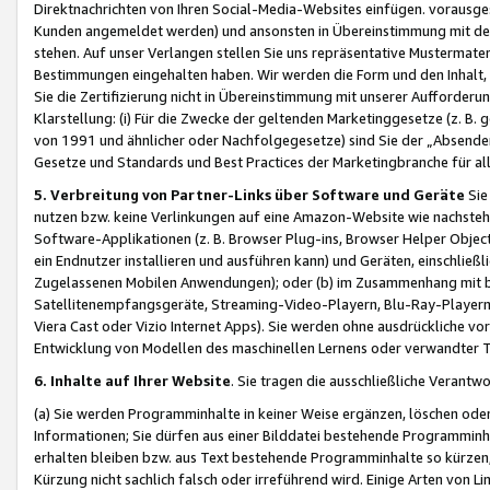
Direktnachrichten von Ihren Social-Media-Websites einfügen. vorausg
Kunden angemeldet werden) und ansonsten in Übereinstimmung mit der
stehen. Auf unser Verlangen stellen Sie uns repräsentative Mustermater
Bestimmungen eingehalten haben. Wir werden die Form und den Inhalt, di
Sie die Zertifizierung nicht in Übereinstimmung mit unserer Aufforderu
Klarstellung: (i) Für die Zwecke der geltenden Marketinggesetze (z. 
von 1991 und ähnlicher oder Nachfolgegesetze) sind Sie der „Absender“ j
Gesetze und Standards und Best Practices der Marketingbranche für 
5. Verbreitung von Partner-Links über Software und Geräte
Sie
nutzen bzw. keine Verlinkungen auf eine Amazon-Website wie nachsteh
Software-Applikationen (z. B. Browser Plug-ins, Browser Helper Objec
ein Endnutzer installieren und ausführen kann) und Geräten, einschlie
Zugelassenen Mobilen Anwendungen); oder (b) im Zusammenhang mit bzw.
Satellitenempfangsgeräte, Streaming-Video-Playern, Blu-Ray-Playern 
Viera Cast oder Vizio Internet Apps). Sie werden ohne ausdrückliche v
Entwicklung von Modellen des maschinellen Lernens oder verwandter 
6. Inhalte auf Ihrer Website
. Sie tragen die ausschließliche Verantwo
(a) Sie werden Programminhalte in keiner Weise ergänzen, löschen oder
Informationen; Sie dürfen aus einer Bilddatei bestehende Programminhal
erhalten bleiben bzw. aus Text bestehende Programminhalte so kürzen, 
Kürzung nicht sachlich falsch oder irreführend wird. Einige Arten von L