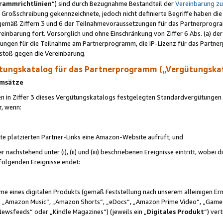
rammrichtlinien
“) sind durch Bezugnahme Bestandteil der
Vereinbarung z
Großschreibung gekennzeichnete, jedoch nicht definierte Begriffe haben die
 gemäß Ziffern 3 und 6 der Teilnahmevoraussetzungen für das Partnerprogram
nbarung fort. Vorsorglich und ohne Einschränkung von Ziffer 6 Abs. (a) der
ungen für die Teilnahme am Partnerprogramm, die IP-Lizenz für das Partner
rstoß gegen die Vereinbarung.
ungskatalog für das Partnerprogramm („Vergütungska
 Umsätze
n in Ziffer 3 dieses Vergütungskatalogs festgelegten Standardvergütungen v
r, wenn:
ite platzierten Partner-Links eine Amazon-Website aufruft; und
r nachstehend unter (i), (ii) und (iii) beschriebenen Ereignisse eintritt, wobe
 folgenden Ereignisse endet:
hme eines digitalen Produkts (gemäß Feststellung nach unserem alleinigen 
 „Amazon Music“, „Amazon Shorts“, „eDocs“, „Amazon Prime Video“, „Game
Newsfeeds“ oder „Kindle Magazines“) (jeweils ein „
Digitales Produkt
“) ver