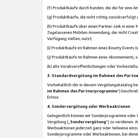
(f) Produktkäufe durch Kunden, die die für eine
(g) Produktkäufe, die nicht richtig zurückverfolg
(h) Produktkäufe über einen Partner-Link in einer
Zugelassenen Mobilen Anwendung, der nicht Creator
Verfügung stellen, nutzt;
(i) Produktkäufe im Rahmen eines Bounty Events (w
(j) Produktkäufe im Rahmen eines Abonnements, so
(k) alle Vorabveröffentlichungen oder Vorbestellu
3. Standardvergütung im Rahmen des Part
Vorbehaltlich der in diesem Vergütungskatalog b
im Rahmen des Partnerprogramms
“) beschri
Erlöse.
4. Sondervergütung oder Werbeaktionen
Gelegentlich können wir Sonderprogramme oder Wer
Vergütung („
Sondervergütung
”) zu verdienen. 
Werbeaktionen jederzeit ganz oder teilweise einz
Sonderprogramme oder Werbeaktionen, bei denen e