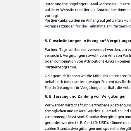
unter Angabe ungültiger E-Mail-Adressen, Einsatz
auf Ihrer Website resultieren). Amazon bestimmt i
vorliegt.
Partner-Links zu den im Anhang aufgeführten Hom
Voraussetzungen für die Teilnahme am Partnerp
5. Einschränkungen in Bezug auf Vergütunge
Partner-Tags sollten nur verwendet werden, um von 
versuchst, Vergütungen sowohl vom Amazon Partn
oder Kombination von Attributions-Links), könne
Partnerprogramm.
Gelegentlich können wir die Möglichkeit unsere
behält sich (ungeachtet etwaiger Fristen) das Rec
Einschränkungen für Vergütungen enthält die
Anla
6. Erfassung und Zahlung von Vergütungen
Wir werden wirtschaftlich vertretbare Anstrengu
ermöglichen und unsere Berichte zu erstellen und 
zusammengefasst sind. Standardvergütungen und s
gerundet werden (z. B. Cent für USD), können dazu
zahlen Standardvergütungen und spezielle Vergüt