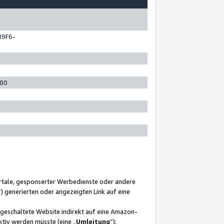
89F6-
280
ortale, gesponserter Werbedienste oder andere
“) generierten oder angezeigten Link auf eine
ngeschaltete Website indirekt auf eine Amazon-
ktiv werden müsste (eine „
Umleitung
“);