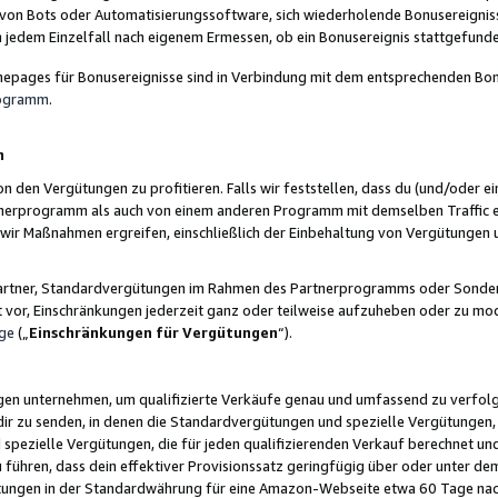
 von Bots oder Automatisierungssoftware, sich wiederholende Bonusereignisse
n jedem Einzelfall nach eigenem Ermessen, ob ein Bonusereignis stattgefund
epages für Bonusereignisse sind in Verbindung mit dem entsprechenden Bonu
rogramm
.
n
den Vergütungen zu profitieren. Falls wir feststellen, dass du (und/oder ein
erprogramm als auch von einem anderen Programm mit demselben Traffic ei
n wir Maßnahmen ergreifen, einschließlich der Einbehaltung von Vergütunge
r Partner, Standardvergütungen im Rahmen des Partnerprogramms oder Sonde
ht vor, Einschränkungen jederzeit ganz oder teilweise aufzuheben oder zu mod
ge
(„
Einschränkungen für Vergütungen
“).
ngen unternehmen, um qualifizierte Verkäufe genau und umfassend zu verfol
dir zu senden, in denen die Standardvergütungen und spezielle Vergütungen, 
pezielle Vergütungen, die für jeden qualifizierenden Verkauf berechnet un
 führen, dass dein effektiver Provisionssatz geringfügig über oder unter dem
ungen in der Standardwährung für eine Amazon-Webseite etwa 60 Tage nach