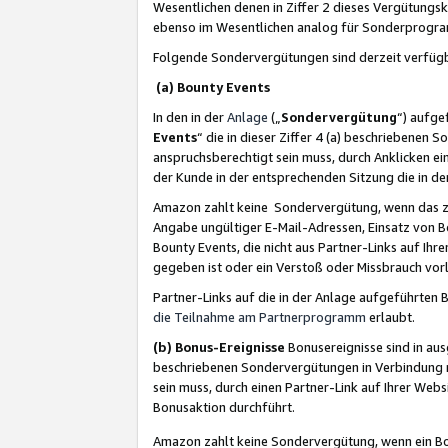
Wesentlichen denen in Ziffer 2 dieses Vergütung
ebenso im Wesentlichen analog für Sonderprogr
Folgende Sondervergütungen sind derzeit verfüg
(a) Bounty Events
In den in der
Anlage
(„
Sondervergütung
“) aufge
Events
“ die in dieser Ziffer 4 (a) beschriebenen 
anspruchsberechtigt sein muss, durch Anklicken ei
der Kunde in der entsprechenden Sitzung die in d
Amazon zahlt keine Sondervergütung, wenn das z
Angabe ungültiger E-Mail-Adressen, Einsatz von B
Bounty Events, die nicht aus Partner-Links auf Ihre
gegeben ist oder ein Verstoß oder Missbrauch vorl
Partner-Links auf die in der Anlage aufgeführte
die Teilnahme am Partnerprogramm
erlaubt.
(b) Bonus-Ereignisse
Bonusereignisse sind in au
beschriebenen Sondervergütungen in Verbindung m
sein muss, durch einen Partner-Link auf Ihrer We
Bonusaktion durchführt.
Amazon zahlt keine Sondervergütung, wenn ein Bon