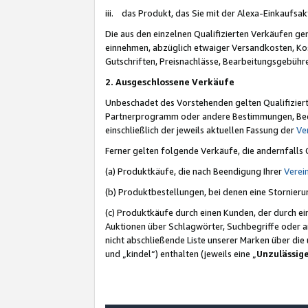
iii. das Produkt, das Sie mit der Alexa-Einkaufsa
Die aus den einzelnen Qualifizierten Verkäufen gen
einnehmen, abzüglich etwaiger Versandkosten, Ko
Gutschriften, Preisnachlässe, Bearbeitungsgebühr
2. Ausgeschlossene Verkäufe
Unbeschadet des Vorstehenden gelten Qualifiziert
Partnerprogramm oder andere Bestimmungen, Beding
einschließlich der jeweils aktuellen Fassung der
Ve
Ferner gelten folgende Verkäufe, die andernfalls
(a) Produktkäufe, die nach Beendigung Ihrer
Verei
(b) Produktbestellungen, bei denen eine Stornier
(c) Produktkäufe durch einen Kunden, der durch e
Auktionen über Schlagwörter, Suchbegriffe oder a
nicht abschließende Liste unserer Marken über di
und „kindel“) enthalten (jeweils eine „
Unzulässig