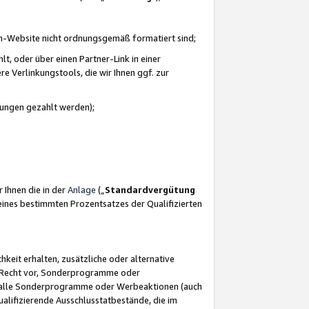
azon-Website nicht ordnungsgemäß formatiert sind;
, oder über einen Partner-Link in einer
e Verlinkungstools, die wir Ihnen ggf. zur
ütungen gezahlt werden);
 Ihnen die in der
Anlage
(„
Standardvergütung
ines bestimmten Prozentsatzes der Qualifizierten
eit erhalten, zusätzliche oder alternative
as Recht vor, Sonderprogramme oder
für alle Sonderprogramme oder Werbeaktionen (auch
lifizierende Ausschlusstatbestände, die im