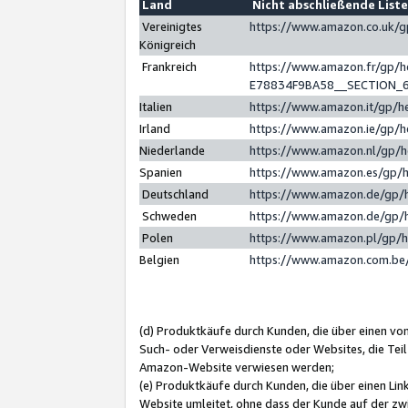
Land
Nicht abschließende List
Vereinigtes
https://www.amazon.co.uk/
Königreich
Frankreich
https://www.amazon.fr/gp/
E78834F9BA58__SECTION_
Italien
https://www.amazon.it/gp/h
Irland
https://www.amazon.ie/gp/
Niederlande
https://www.amazon.nl/gp/
Spanien
https://www.amazon.es/gp/
Deutschland
https://www.amazon.de/gp/
Schweden
https://www.amazon.de/gp/
Polen
https://www.amazon.pl/gp/
Belgien
https://www.amazon.com.be
(d) Produktkäufe durch Kunden, die über einen vo
Such- oder Verweisdienste oder Websites, die Teil
Amazon-Website verwiesen werden;
(e) Produktkäufe durch Kunden, die über einen Li
Website umleitet, ohne dass der Kunde auf der zw