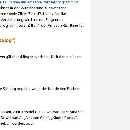
ur Teilnahme am Amazon-Partnerprogramm
; in
 ihnen in der Vereinbarung zugewiesene
m sowie Ziffer 3 der IP-Lizenz für das
 Vereinbarung wird hiermit Folgendes
programm oder Ziffer 1 der Amazon Richtlinie für
talog“)
ergütet und liegen (vorbehaltlich der in diesem
i die Sitzung beginnt, wenn der Kunde den Partner-
Ermessen, zum Beispiel der Download einer Amazon
 Downloads“, „Amazon Coin“, „Kindle Books“,
trieben werden, oder