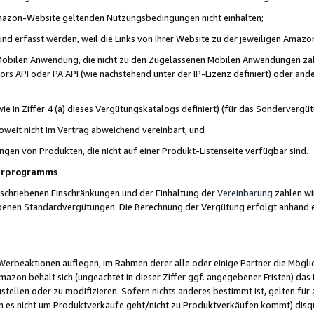
 Amazon-Website geltenden Nutzungsbedingungen nicht einhalten;
t und erfasst werden, weil die Links von Ihrer Website zu der jeweiligen Am
 Mobilen Anwendung, die nicht zu den Zugelassenen Mobilen Anwendungen zählt
s API oder PA API (wie nachstehend unter der IP-Lizenz definiert) oder ander
ie in Ziffer 4 (a) dieses Vergütungskatalogs definiert) (für das Sonderverg
weit nicht im Vertrag abweichend vereinbart, und
ngen von Produkten, die nicht auf einer Produkt-Listenseite verfügbar sind.
nerprogramms
eschriebenen Einschränkungen und der Einhaltung der
Vereinbarung
zahlen wir
ebenen Standardvergütungen. Die Berechnung der Vergütung erfolgt anhand e
beaktionen auflegen, im Rahmen derer alle oder einige Partner die Möglichk
Amazon behält sich (ungeachtet in dieser Ziffer ggf. angegebener Fristen) d
ustellen oder zu modifizieren. Sofern nichts anderes bestimmt ist, gelten 
s nicht um Produktverkäufe geht/nicht zu Produktverkäufen kommt) disqua