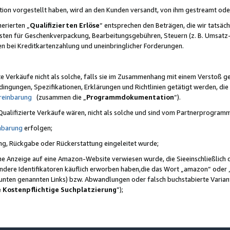
ktion vorgestellt haben, wird an den Kunden versandt, von ihm gestreamt od
erierten „
Qualifizierten Erlöse
“ entsprechen den Beträgen, die wir tatsäch
sten für Geschenkverpackung, Bearbeitungsgebühren, Steuern (z. B. Umsatz-
en bei Kreditkartenzahlung und uneinbringlicher Forderungen.
e Verkäufe nicht als solche, falls sie im Zusammenhang mit einem Verstoß 
ungen, Spezifikationen, Erklärungen und Richtlinien getätigt werden, die 
reinbarung
(zusammen die „
Programmdokumentation
“).
 Qualifizierte Verkäufe wären, nicht als solche und sind vom Partnerprogra
nbarung
erfolgen;
ung, Rückgabe oder Rückerstattung eingeleitet wurde;
ine Anzeige auf eine Amazon-Website verwiesen wurde, die Sieeinschließlich
ndere Identifikatoren käuflich erworben haben,die das Wort „amazon“ oder 
e unten genannten Links) bzw. Abwandlungen oder falsch buchstabierte Varia
e Kostenpflichtige Suchplatzierung
”);