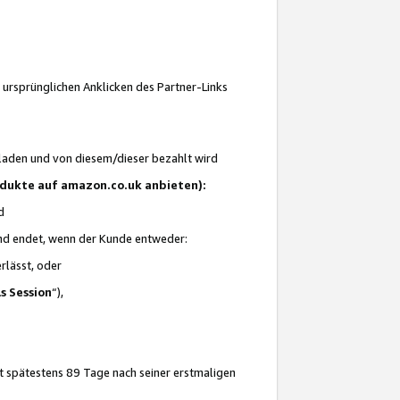
 ursprünglichen Anklicken des Partner-Links
laden und von diesem/dieser bezahlt wird
rodukte auf amazon.co.uk anbieten):
d
 und endet, wenn der Kunde entweder:
erlässt, oder
ls Session
“),
t spätestens 89 Tage nach seiner erstmaligen