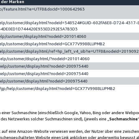
e der Marken
gp/feature.html?ie=UTF8&docId=1000642963
help/customer/display.html?nodeId=548524#GUID-602FA6E8-D724-4317-
64DE0ED1D744420E933ED292E5A7B3D3
elp/customer/display.html?nodeId=201014060
help/customer/display.html?nodeId=GCX77V9988LUPMB2
help/customer/display.html/ref=hp_left_v4_sib?ie=UTF8&nodeId=201909
help/customer/display.html/?nodeId=201014060
help/customer/display.html?nodeId=200975440
help/customer/display.html?nodeId=200975440
help/customer/display.html?nodeId=200975440
/gp/help/customer/display.html?nodeId=GCX77V9988LUPMB2
n einer Suchmaschine (einschließlich Google, Yahoo, Bing oder andere Webp
 des Netzwerkes solcher Suchmaschinen sind), (jeweils eine „
Suchmaschine
nk auf eine Amazon-Website verwiesen werden, der Nutzer über eine zwische
ischengeschalteten Website einen Link anklicken oder anderweitig bewusst a