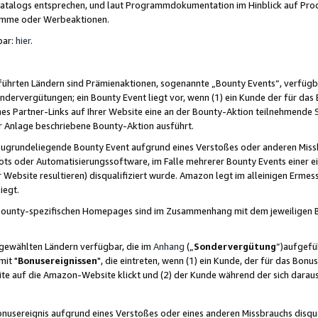
skatalogs entsprechen, und laut Programmdokumentation im Hinblick auf Pr
amme oder Werbeaktionen.
bar:
hier
.
führten Ländern sind Prämienaktionen, sogenannte „Bounty Events“, verfügb
Sondervergütungen; ein Bounty Event liegt vor, wenn (1) ein Kunde der für da
nes Partner-Links auf Ihrer Website eine an der Bounty-Aktion teilnehmende 
er Anlage beschriebene Bounty-Aktion ausführt.
ugrundeliegende Bounty Event aufgrund eines Verstoßes oder anderen Miss
ots oder Automatisierungssoftware, im Falle mehrerer Bounty Events einer e
r Website resultieren) disqualifiziert wurde. Amazon legt im alleinigen Ermess
iegt.
n Bounty-spezifischen Homepages sind im Zusammenhang mit dem jeweiligen
sgewählten Ländern verfügbar, die im
Anhang
(„
Sondervergütung
“)aufgefüh
it "
Bonusereignissen
", die eintreten, wenn (1) ein Kunde, der für das Bon
bsite auf die Amazon-Website klickt und (2) der Kunde während der sich dar
usereignis aufgrund eines Verstoßes oder eines anderen Missbrauchs disqua