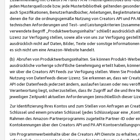
jeden Musterquellcode bzw. jede Musterbibliothek geltenden gesonder
auch Spezifikationen, Benutzerhandbücher, Anleitungen, Begleitmaterial
denen die für die ordnungsgemäße Nutzung von Creators API und PA A
technischen Anforderungen und Test- und Leistungskriterien (zusammen
verwendete Begriff „Produktwerbungsinhalte“ schließt ausdrücklich al
Lizenz zur Verfügung stellen, sowie alle von uns zur Verfügung gestel
ausdrücklich nicht auf Daten, Bilder, Texte oder sonstige Informatione
es sich nicht um eine Amazon-Website handelt.
(b) Abrufen von Produktwerbungsinhalten. Sie können Produkt-Werbein
ausdrückliche vorherige schriftliche Genehmigung erteilt haben, könn
wir über die Creators API Feeds zur Verfügung stellen. Wenn Sie Produk
Nutzung von Datenfeeds dieser Lizenz. Sie erkennen an, dass wir Creat
API oder Datenfeeds jederzeit ändern, auslaufen lassen oder neu veröffe
Verantwortung liegt, sicherzustellen, dass Ihr Zugriff auf die und Ihr
jeweiligen Zeitpunkt aktuellen Anforderungen (einschließlich dieser Liz
Zur Identifizierung Ihres Kontos und zum Stellen von Anfragen an Crea
Schlüssel und einem privaten Schlüssel (jedes Schlüsselpaar eine „Kon
Rahmen des Amazon-Partnerprogramms zugeteilte Partner-ID oder ein
Kontokennungen über den Creators API und PA API Kontoerstellungspro
Um Programmwerbeinhalte über die Creators API Dienste zu erhalten, m