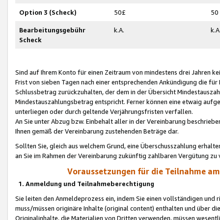
Option 3 (Scheck)
50£
50
Bearbeitungsgebühr
k.A.
k.A
Scheck
Sind auf Ihrem Konto für einen Zeitraum von mindestens drei Jahren kein
Frist von sieben Tagen nach einer entsprechenden Ankündigung die für
Schlussbetrag zurückzuhalten, der dem in der Übersicht Mindestausz
Mindestauszahlungsbetrag entspricht. Ferner können eine etwaig aufg
unterliegen oder durch geltende Verjährungsfristen verfallen.
An Sie unter Abzug bzw. Einbehalt aller in der Vereinbarung beschrieb
Ihnen gemäß der Vereinbarung zustehenden Beträge dar.
Sollten Sie, gleich aus welchem Grund, eine Überschusszahlung erhalte
an Sie im Rahmen der Vereinbarung zukünftig zahlbaren Vergütung zu 
Voraussetzungen für die Teilnahme a
1. Anmeldung und Teilnahmeberechtigung
Sie leiten den Anmeldeprozess ein, indem Sie einen vollständigen und 
muss/müssen originäre Inhalte (original content) enthalten und über d
Originalinhalte, die Materialien von Dritten verwenden, müssen wese