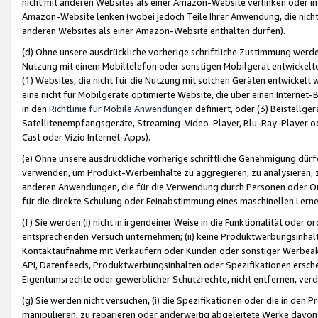
nicht mit anderen Websites als einer Amazon-Website verlinken oder i
Amazon-Website lenken (wobei jedoch Teile Ihrer Anwendung, die nich
anderen Websites als einer Amazon-Website enthalten dürfen).
(d) Ohne unsere ausdrückliche vorherige schriftliche Zustimmung werd
Nutzung mit einem Mobiltelefon oder sonstigen Mobilgerät entwickelt
(1) Websites, die nicht für die Nutzung mit solchen Geräten entwickelt
eine nicht für Mobilgeräte optimierte Website, die über einen Interne
in den
Richtlinie für Mobile Anwendungen
definiert, oder (3) Beistellge
Satellitenempfangsgeräte, Streaming-Video-Player, Blu-Ray-Player ode
Cast oder Vizio Internet-Apps).
(e) Ohne unsere ausdrückliche vorherige schriftliche Genehmigung dürfe
verwenden, um Produkt-Werbeinhalte zu aggregieren, zu analysieren, 
anderen Anwendungen, die für die Verwendung durch Personen oder Or
für die direkte Schulung oder Feinabstimmung eines maschinellen Lern
(f) Sie werden (i) nicht in irgendeiner Weise in die Funktionalität ode
entsprechenden Versuch unternehmen; (ii) keine Produktwerbungsinha
Kontaktaufnahme mit Verkäufern oder Kunden oder sonstiger Werbeaktiv
API, Datenfeeds, Produktwerbungsinhalten oder Spezifikationen erschei
Eigentumsrechte oder gewerblicher Schutzrechte, nicht entfernen, verd
(g) Sie werden nicht versuchen, (i) die Spezifikationen oder die in de
manipulieren, zu reparieren oder anderweitig abgeleitete Werke davon z