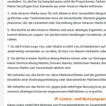
verändern. So dürfen Sie beispielsweise nicht die Proportionen, Farb
Marke hinzufügen bzw. Elemente aus einer Amazon-Marke entfernen.
5. Jede Amazon-Marke muss für sich alleine in ihrer Gesamtheit darge
grafischen oder Textelementen muss ein hinreichender Abstand gegebe
platzieren, der die Lesbarkeit oder Darstellung dieser Amazon-Marke b
6. Alle Rechte an den Amazon-Marken sind unser alleiniges Eigentum, 
kommt alleine uns zugute. Sie werden keine Handlungen vornehmen, 
stehen.
7. Du darfst kein Logo von, oder Inhalte erstellt von,
Drittanbietern au
anderweitig verwenden, es sei denn, du hast von diesem Verkäufer oder
8. Sie dürfen in keiner Rechtsordnung Marken nutzen oder zur Eintragu
keiner Rechtsordnung Marken, Domain-Namen, Subdomain-Namen, Benu
Amazon-Marke zum Verwechseln ähnlich sind.
Wir behalten uns das Recht vor, diese Markenrichtlinien und die gene
Einstellen einer Änderungsmitteilung oder überarbeiteter Markenricht
Wir behalten uns das Recht vor, gegen jede unbefugte Nutzung bzw. jede 
unserem alleinigen Ermessen angemessene Maßnahmen zu ergreifen.
IP-Lizenz- und Nutzungsan
Diese Lizenz regelt Ihre Nutzung von Programminhalten im Zusammen