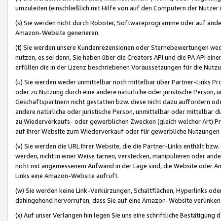
umzuleiten (einschließlich mit Hilfe von auf den Computern der Nutzer i
(s) Sie werden nicht durch Roboter, Softwareprogramme oder auf andere
Amazon-Website generieren.
(t) Sie werden unsere Kundenrezensionen oder Sternebewertungen wed
nutzen, es sei denn, Sie haben über die Creators API und die PA API e
erfüllen die in der Lizenz beschriebenen Voraussetzungen für die Nutzu
(u) Sie werden weder unmittelbar noch mittelbar über Partner-Links P
oder zu Nutzung durch eine andere natürliche oder juristische Person,
Geschäftspartnern nicht gestatten bzw. diese nicht dazu auffordern od
andere natürliche oder juristische Person, unmittelbar oder mittelbar
zu Wiederverkaufs- oder gewerblichen Zwecken (gleich welcher Art) 
auf Ihrer Website zum Wiederverkauf oder für gewerbliche Nutzungen 
(v) Sie werden die URL Ihrer Website, die die Partner-Links enthält b
werden, nicht in einer Weise tarnen, verstecken, manipulieren oder and
nicht mit angemessenem Aufwand in der Lage sind, die Website oder A
Links eine Amazon-Website aufruft.
(w) Sie werden keine Link-Verkürzungen, Schaltflächen, Hyperlinks ode
dahingehend hervorrufen, dass Sie auf eine Amazon-Website verlinken
(x) Auf unser Verlangen hin legen Sie uns eine schriftliche Bestätigung