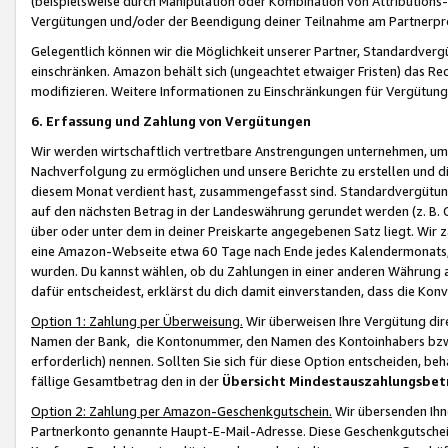
(beispielsweise durch Manipulation oder Kombination von Attributions-
Vergütungen und/oder der Beendigung deiner Teilnahme am Partnerp
Gelegentlich können wir die Möglichkeit unserer Partner, Standardv
einschränken. Amazon behält sich (ungeachtet etwaiger Fristen) das Re
modifizieren. Weitere Informationen zu Einschränkungen für Vergütung
6. Erfassung und Zahlung von Vergütungen
Wir werden wirtschaftlich vertretbare Anstrengungen unternehmen, um 
Nachverfolgung zu ermöglichen und unsere Berichte zu erstellen und di
diesem Monat verdient hast, zusammengefasst sind. Standardvergütung
auf den nächsten Betrag in der Landeswährung gerundet werden (z. B. C
über oder unter dem in deiner Preiskarte angegebenen Satz liegt. Wir
eine Amazon-Webseite etwa 60 Tage nach Ende jedes Kalendermonats, i
wurden. Du kannst wählen, ob du Zahlungen in einer anderen Währung
dafür entscheidest, erklärst du dich damit einverstanden, dass die K
Option 1: Zahlung per Überweisung.
Wir überweisen Ihre Vergütung dir
Namen der Bank, die Kontonummer, den Namen des Kontoinhabers bzw. a
erforderlich) nennen. Sollten Sie sich für diese Option entscheiden, be
fällige Gesamtbetrag den in der
Übersicht Mindestauszahlungsbet
Option 2: Zahlung per Amazon-Geschenkgutschein.
Wir übersenden Ihne
Partnerkonto genannte Haupt-E-Mail-Adresse. Diese Geschenkgutschei