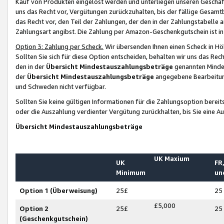
Kauf von Produkten eingelöst werden und unterliegen unseren Geschäf
uns das Recht vor, Vergütungen zurückzuhalten, bis der fällige Gesamt
das Recht vor, den Teil der Zahlungen, der den in der Zahlungstabelle 
Zahlungsart angibst. Die Zahlung per Amazon-Geschenkgutschein ist in
Option 3: Zahlung per Scheck.
Wir übersenden Ihnen einen Scheck in Höh
Sollten Sie sich für diese Option entscheiden, behalten wir uns das Rec
den in der
Übersicht Mindestauszahlungsbeträge
genannten Mindest
der
Übersicht Mindestauszahlungsbeträge
angegebene Bearbeitung
und Schweden nicht verfügbar.
Sollten Sie keine gültigen Informationen für die Zahlungsoption bereit
oder die Auszahlung verdienter Vergütung zurückhalten, bis Sie eine A
Übersicht Mindestauszahlungsbeträge
UK Maxium
UK
FR,
Minimum
un
Option 1 (Überweisung)
25£
25
£5,000
Option 2
25£
25
(Geschenkgutschein)