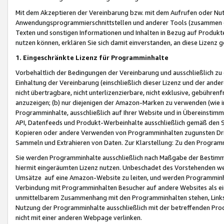
Mit dem Akzeptieren der Vereinbarung bzw. mit dem Aufrufen oder Nutz
Anwendungsprogrammierschnittstellen und anderer Tools (zusammen die
Texten und sonstigen Informationen und Inhalten in Bezug auf Produkte
nutzen können, erklären Sie sich damit einverstanden, an diese Lizenz 
1. Eingeschränkte Lizenz für Programminhalte
Vorbehaltlich der Bedingungen der Vereinbarung und ausschließlich z
Einhaltung der Vereinbarung (einschließlich dieser Lizenz und der ande
nicht übertragbare, nicht unterlizenzierbare, nicht exklusive, gebühren
anzuzeigen; (b) nur diejenigen der Amazon-Marken zu verwenden (wie in 
Programminhalte, ausschließlich auf Ihrer Website und in Übereinstimmu
API, Datenfeeds und Produkt-Werbeinhalte ausschließlich gemäß den Spe
Kopieren oder andere Verwenden von Programminhalten zugunsten Dri
Sammeln und Extrahieren von Daten. Zur Klarstellung: Zu den Program
Sie werden Programminhalte ausschließlich nach Maßgabe der Besti
hiermit eingeräumten Lizenz nutzen. Unbeschadet des Vorstehenden we
Umsätze auf eine Amazon-Website zu leiten, und werden Programminhal
Verbindung mit Programminhalten Besucher auf andere Websites als ein
unmittelbarem Zusammenhang mit den Programminhalten stehen, Links z
Nutzung der Programminhalte ausschließlich mit der betreffenden Pr
nicht mit einer anderen Webpage verlinken.