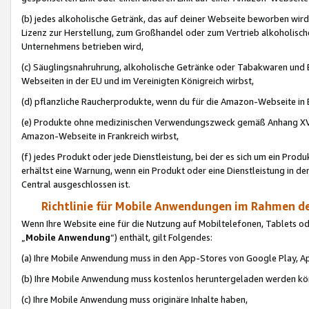
(b) jedes alkoholische Getränk, das auf deiner Webseite beworben wird
Lizenz zur Herstellung, zum Großhandel oder zum Vertrieb alkoholisch
Unternehmens betrieben wird,
(c) Säuglingsnahruhrung, alkoholische Getränke oder Tabakwaren und E
Webseiten in der EU und im Vereinigten Königreich wirbst,
(d) pflanzliche Raucherprodukte, wenn du für die Amazon-Webseite in B
(e) Produkte ohne medizinischen Verwendungszweck gemäß Anhang XVI 
Amazon-Webseite in Frankreich wirbst,
(f) jedes Produkt oder jede Dienstleistung, bei der es sich um ein Prod
erhältst eine Warnung, wenn ein Produkt oder eine Dienstleistung in de
Central ausgeschlossen ist.
Richtlinie für Mobile Anwendungen im Rahmen de
Wenn Ihre Website eine für die Nutzung auf Mobiltelefonen, Tablets 
„
Mobile Anwendung
“) enthält, gilt Folgendes:
(a) Ihre Mobile Anwendung muss in den App-Stores von Google Play, A
(b) Ihre Mobile Anwendung muss kostenlos heruntergeladen werden könn
(c) Ihre Mobile Anwendung muss originäre Inhalte haben,