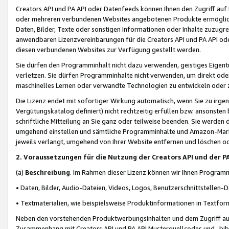
Creators API und PA API oder Datenfeeds können Ihnen den Zugriff auf D
oder mehreren verbundenen Websites angebotenen Produkte ermögliche
Daten, Bilder, Texte oder sonstigen Informationen oder Inhalte zuzugre
anwendbaren Lizenzvereinbarungen für die Creators API und PA API od
diesen verbundenen Websites zur Verfügung gestellt werden.
Sie dürfen den Programminhalt nicht dazu verwenden, geistiges Eigent
verletzen. Sie dürfen Programminhalte nicht verwenden, um direkt ode
maschinelles Lernen oder verwandte Technologien zu entwickeln oder zu
Die Lizenz endet mit sofortiger Wirkung automatisch, wenn Sie zu irg
Vergütungskatalog definiert) nicht rechtzeitig erfüllen bzw. ansonsten
schriftliche Mitteilung an Sie ganz oder teilweise beenden. Sie werden
umgehend einstellen und sämtliche Programminhalte und Amazon-Marke
jeweils verlangt, umgehend von Ihrer Website entfernen und löschen od
2. Voraussetzungen für die Nutzung der Creators API und der P
(a)
Beschreibung
. Im Rahmen dieser Lizenz können wir Ihnen Programmi
• Daten, Bilder, Audio-Dateien, Videos, Logos, Benutzerschnittstellen-
• Textmaterialien, wie beispielsweise Produktinformationen in Textfor
Neben den vorstehenden Produktwerbungsinhalten und dem Zugriff auf 
Zusammenhang mit Creators API und PA API Musterquellcodes und -bibli