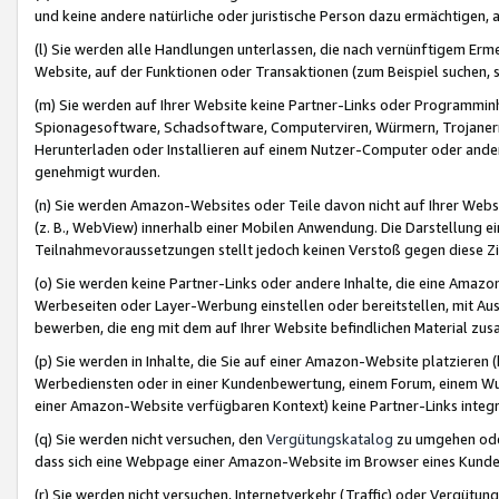
und keine andere natürliche oder juristische Person dazu ermächtigen, a
(l) Sie werden alle Handlungen unterlassen, die nach vernünftigem Erme
Website, auf der Funktionen oder Transaktionen (zum Beispiel suchen, s
(m) Sie werden auf Ihrer Website keine Partner-Links oder Programmin
Spionagesoftware, Schadsoftware, Computerviren, Würmern, Trojaner
Herunterladen oder Installieren auf einem Nutzer-Computer oder ande
genehmigt wurden.
(n) Sie werden Amazon-Websites oder Teile davon nicht auf Ihrer Websi
(z. B., WebView) innerhalb einer Mobilen Anwendung. Die Darstellung ein
Teilnahmevoraussetzungen stellt jedoch keinen Verstoß gegen diese Zif
(o) Sie werden keine Partner-Links oder andere Inhalte, die eine Am
Werbeseiten oder Layer-Werbung einstellen oder bereitstellen, mit Au
bewerben, die eng mit dem auf Ihrer Website befindlichen Material z
(p) Sie werden in Inhalte, die Sie auf einer Amazon-Website platzier
Werbediensten oder in einer Kundenbewertung, einem Forum, einem Wun
einer Amazon-Website verfügbaren Kontext) keine Partner-Links integr
(q) Sie werden nicht versuchen, den
Vergütungskatalog
zu umgehen oder
dass sich eine Webpage einer Amazon-Website im Browser eines Kunden 
(r) Sie werden nicht versuchen, Internetverkehr (Traffic) oder Vergü