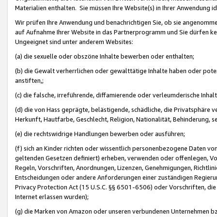
Materialien enthalten. Sie müssen Ihre Website(s) in Ihrer Anwendung ide
Wir prüfen Ihre Anwendung und benachrichtigen Sie, ob sie angenommen
auf Aufnahme Ihrer Website in das Partnerprogramm und Sie dürfen kei
Ungeeignet sind unter anderem Websites:
(a) die sexuelle oder obszöne Inhalte bewerben oder enthalten;
(b) die Gewalt verherrlichen oder gewalttätige Inhalte haben oder pot
anstiften,;
(c) die falsche, irreführende, diffamierende oder verleumderische Inha
(d) die von Hass geprägte, belästigende, schädliche, die Privatsphäre v
Herkunft, Hautfarbe, Geschlecht, Religion, Nationalität, Behinderung, 
(e) die rechtswidrige Handlungen bewerben oder ausführen;
(f) sich an Kinder richten oder wissentlich personenbezogene Daten vo
geltenden Gesetzen definiert) erheben, verwenden oder offenlegen, Vo
Regeln, Vorschriften, Anordnungen, Lizenzen, Genehmigungen, Richtlini
Entscheidungen oder andere Anforderungen einer zuständigen Regierung
Privacy Protection Act (15 U.S.C. §§ 6501-6506) oder Vorschriften, di
Internet erlassen wurden);
(g) die Marken von Amazon oder unseren verbundenen Unternehmen b