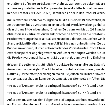
enthaltene Software zurückzuentwickeln, zu zerlegen, zu dekompilier
andere zugrunde liegende Komponenten (wie Modelle, Modellparameter
mit der Creators API, der PA API, Datenfeeds oder in den Produkt Werb
(h) Sie werden Produktwerbungsinhalte, die aus einem Bild bestehen, ni
Zeitraum von bis zu 24 Stunden einen Link auf Produktwerbungsinhalte
die nicht aus Bildern bestehen, für einen Zeitraum von bis zu 24 Stund
Ablauf dieses Zeitraums durch entsprechende Anfrage an die Creators 
Produktwerbungsinhalte aktualisieren und neu darstellen. Sofern wir Ih
Standardidentifikationsnummern (ASINs) für einen unbestimmten Zeitra
Kundenanwendung, dürfen unbeschadet des Vorstehenden Produktwerbu
Zwischenspeicher abgelegt werden. Auf unser Verlangen werden Sie un
die Produktwerbungsinhalte enthält oder nutzt, damit wir Ihre Einhalt
(i) Wenn Sie seltener als stündlich Produktwerbungsinhalte aus Datenfe
Anwendung angezeigten Produktwerbungsinhalte aktualisieren, werden 
Datums-/Uhrzeitstempel einfügen. Wenn Sie jedoch die in Ihrer Anwe
und aktualisiert haben, kann der Datumsteil des Stempels entfallen. Dies
• Preis auf [Amazon-Website einfügen]: [EUR/GBP] 32,77 (Stand 07.01.
• Preis auf [Amazon-Website einfügen]: [EUR/GBP] 32,77 (Stand 14:11 
Außerdem müssen Sie den folgenden Haftungsausschluss entweder neb
ein Pop-up-Fenster, ein Pop-up-Skript oder ein sonstiges vergleichba