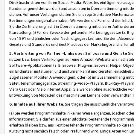
Direktnachrichten von Ihren Social-Media-Websites einfügen. vorausg
Kunden angemeldet werden) und ansonsten in Übereinstimmung mit der
stehen. Auf unser Verlangen stellen Sie uns repräsentative Mustermater
Bestimmungen eingehalten haben. Wir werden die Form und den Inhalt, di
Sie die Zertifizierung nicht in Übereinstimmung mit unserer Aufforderu
Klarstellung: (i) Für die Zwecke der geltenden Marketinggesetze (z. 
von 1991 und ähnlicher oder Nachfolgegesetze) sind Sie der „Absender“ j
Gesetze und Standards und Best Practices der Marketingbranche für 
5. Verbreitung von Partner-Links über Software und Geräte
Sie
nutzen bzw. keine Verlinkungen auf eine Amazon-Website wie nachsteh
Software-Applikationen (z. B. Browser Plug-ins, Browser Helper Objec
ein Endnutzer installieren und ausführen kann) und Geräten, einschlie
Zugelassenen Mobilen Anwendungen); oder (b) im Zusammenhang mit bzw.
Satellitenempfangsgeräte, Streaming-Video-Playern, Blu-Ray-Playern 
Viera Cast oder Vizio Internet Apps). Sie werden ohne ausdrückliche v
Entwicklung von Modellen des maschinellen Lernens oder verwandter 
6. Inhalte auf Ihrer Website
. Sie tragen die ausschließliche Verantwo
(a) Sie werden Programminhalte in keiner Weise ergänzen, löschen oder
Informationen; Sie dürfen aus einer Bilddatei bestehende Programminhal
erhalten bleiben bzw. aus Text bestehende Programminhalte so kürzen, 
Kürzung nicht sachlich falsch oder irreführend wird. Einige Arten von L