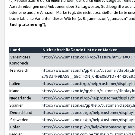
(c) Produktkäufe durch einen Kunden, der durch eine Anzeige auf eine 
Ausschreibungen und Auktionen über Schlagwörter, Suchbegriffe oder 
oder eine andere Amazon-Marke (vgl. die nicht abschließende Liste un
buchstabierte Varianten dieser Wörter (z. B. „ammazon“, „amaozn“ und „
Suchplatzierung
”);
Land
Nicht abschließende Liste der Marken
Vereinigtes
https://www.amazon.co.uk/gp/feature.html?ie=U
Königreich
Frankreich
https://www.amazon.fr/gp/help/customer/displa
E78834F9BA58__SECTION_64DE0ED1D744420E9
Italien
https://www.amazon.it/gp/help/customer/display
Irland
https://www.amazon.ie/gp/help/customer/displa
Niederlande
https://www.amazon.nl/gp/help/customer/display
Spanien
https://www.amazon.es/gp/help/customer/display
Deutschland
https://www.amazon.de/gp/help/customer/displa
Schweden
https://www.amazon.de/gp/help/customer/displa
Polen
https://www.amazon.pl/gp/help/customer/display
Belgien
https://www.amazon.com.be/gp/help/customer/d