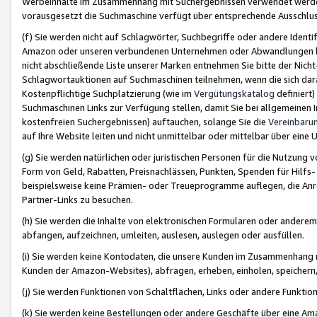
Werbeinhalte im Zusammenhang mit Suchergebnissen verwendet werden,
vorausgesetzt die Suchmaschine verfügt über entsprechende Ausschlu
(f) Sie werden nicht auf Schlagwörter, Suchbegriffe oder andere Ident
Amazon oder unseren verbundenen Unternehmen oder Abwandlungen bzw
nicht abschließende Liste unserer Marken entnehmen Sie bitte der Nich
Schlagwortauktionen auf Suchmaschinen teilnehmen, wenn die sich da
Kostenpflichtige Suchplatzierung (wie im
Vergütungskatalog
definiert
Suchmaschinen Links zur Verfügung stellen, damit Sie bei allgemeinen I
kostenfreien Suchergebnissen) auftauchen, solange Sie die
Vereinbaru
auf Ihre Website leiten und nicht unmittelbar oder mittelbar über eine
(g) Sie werden natürlichen oder juristischen Personen für die Nutzung 
Form von Geld, Rabatten, Preisnachlässen, Punkten, Spenden für Hilfs
beispielsweise keine Prämien- oder Treueprogramme auflegen, die Anrei
Partner-Links zu besuchen.
(h) Sie werden die Inhalte von elektronischen Formularen oder anderem M
abfangen, aufzeichnen, umleiten, auslesen, auslegen oder ausfüllen.
(i) Sie werden keine Kontodaten, die unsere Kunden im Zusammenhang 
Kunden der Amazon-Websites), abfragen, erheben, einholen, speichern,
(j) Sie werden Funktionen von Schaltflächen, Links oder andere Funkti
(k) Sie werden keine Bestellungen oder andere Geschäfte über eine Ama