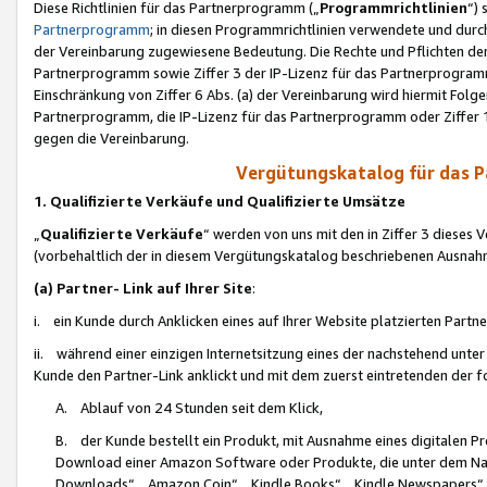
Diese Richtlinien für das Partnerprogramm („
Programmrichtlinien
“)
Partnerprogramm
; in diesen Programmrichtlinien verwendete und durch
der Vereinbarung zugewiesene Bedeutung. Die Rechte und Pflichten de
Partnerprogramm sowie Ziffer 3 der IP-Lizenz für das Partnerprogram
Einschränkung von Ziffer 6 Abs. (a) der Vereinbarung wird hiermit Fol
Partnerprogramm, die IP-Lizenz für das Partnerprogramm oder Ziffer 1
gegen die Vereinbarung.
Vergütungskatalog für das 
1. Qualifizierte Verkäufe und Qualifizierte Umsätze
„
Qualifizierte Verkäufe
“ werden von uns mit den in Ziffer 3 diese
(vorbehaltlich der in diesem Vergütungskatalog beschriebenen Ausnah
(a) Partner- Link auf Ihrer Site
:
i. ein Kunde durch Anklicken eines auf Ihrer Website platzierten Part
ii. während einer einzigen Internetsitzung eines der nachstehend unter (i)
Kunde den Partner-Link anklickt und mit dem zuerst eintretenden der f
A. Ablauf von 24 Stunden seit dem Klick,
B. der Kunde bestellt ein Produkt, mit Ausnahme eines digitalen P
Download einer Amazon Software oder Produkte, die unter dem N
Downloads“, „Amazon Coin“, „Kindle Books“, „Kindle Newspapers“, „