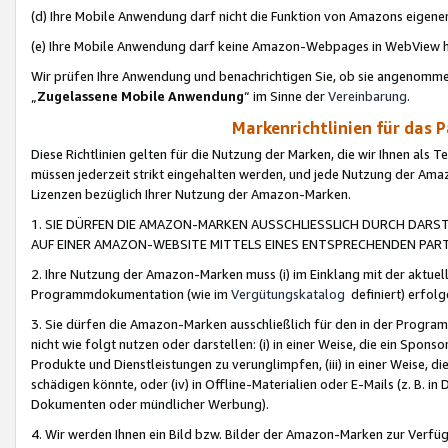
(d) Ihre Mobile Anwendung darf nicht die Funktion von Amazons eige
(e) Ihre Mobile Anwendung darf keine Amazon-Webpages in WebView 
Wir prüfen Ihre Anwendung und benachrichtigen Sie, ob sie angenomm
„
Zugelassene Mobile Anwendung
“ im Sinne der
Vereinbarung
.
Markenrichtlinien für das 
Diese Richtlinien gelten für die Nutzung der Marken, die wir Ihnen als 
müssen jederzeit strikt eingehalten werden, und jede Nutzung der Ama
Lizenzen bezüglich Ihrer Nutzung der Amazon-Marken.
1. SIE DÜRFEN DIE AMAZON-MARKEN AUSSCHLIESSLICH DURCH DARS
AUF EINER AMAZON-WEBSITE MITTELS EINES ENTSPRECHENDEN PART
2. Ihre Nutzung der Amazon-Marken muss (i) im Einklang mit der aktuells
Programmdokumentation (wie im
Vergütungskatalog
definiert) erfolg
3. Sie dürfen die Amazon-Marken ausschließlich für den in der Progr
nicht wie folgt nutzen oder darstellen: (i) in einer Weise, die ein Spo
Produkte und Dienstleistungen zu verunglimpfen, (iii) in einer Weise
schädigen könnte, oder (iv) in Offline-Materialien oder E-Mails (z. B.
Dokumenten oder mündlicher Werbung).
4. Wir werden Ihnen ein Bild bzw. Bilder der Amazon-Marken zur Verfüg