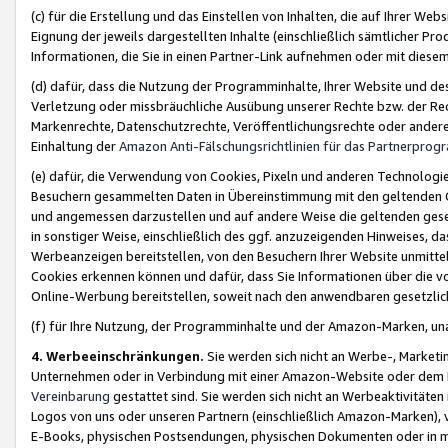
(c) für die Erstellung und das Einstellen von Inhalten, die auf Ihrer We
Eignung der jeweils dargestellten Inhalte (einschließlich sämtlicher 
Informationen, die Sie in einen Partner-Link aufnehmen oder mit diese
(d) dafür, dass die Nutzung der Programminhalte, Ihrer Website und des 
Verletzung oder missbräuchliche Ausübung unserer Rechte bzw. der Recht
Markenrechte, Datenschutzrechte, Veröffentlichungsrechte oder anderer
Einhaltung der
Amazon Anti-Fälschungsrichtlinien für das Partnerpro
(e) dafür, die Verwendung von Cookies, Pixeln und anderen Technologien
Besuchern gesammelten Daten in Übereinstimmung mit den geltenden Ge
und angemessen darzustellen und auf andere Weise die geltenden geset
in sonstiger Weise, einschließlich des ggf. anzuzeigenden Hinweises, d
Werbeanzeigen bereitstellen, von den Besuchern Ihrer Website unmitte
Cookies erkennen können und dafür, dass Sie Informationen über die v
Online-Werbung bereitstellen, soweit nach den anwendbaren gesetzlic
(f) für Ihre Nutzung, der Programminhalte und der Amazon-Marken, u
4. Werbeeinschränkungen.
Sie werden sich nicht an Werbe-, Market
Unternehmen oder in Verbindung mit einer Amazon-Website oder dem Pa
Vereinbarung
gestattet sind. Sie werden sich nicht an Werbeaktivitäten
Logos von uns oder unseren Partnern (einschließlich Amazon-Marken), 
E-Books, physischen Postsendungen, physischen Dokumenten oder in 