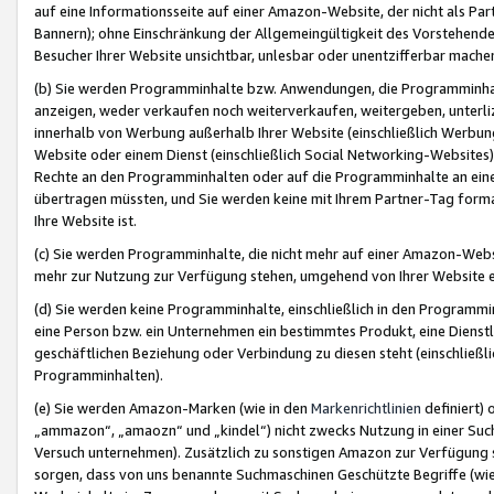
auf eine Informationsseite auf einer Amazon-Website, der nicht als Part
Bannern); ohne Einschränkung der Allgemeingültigkeit des Vorstehende
Besucher Ihrer Website unsichtbar, unlesbar oder unentzifferbar mache
(b) Sie werden Programminhalte bzw. Anwendungen, die Programminhalt
anzeigen, weder verkaufen noch weiterverkaufen, weitergeben, unterli
innerhalb von Werbung außerhalb Ihrer Website (einschließlich Werbun
Website oder einem Dienst (einschließlich Social Networking-Website
Rechte an den Programminhalten oder auf die Programminhalte an eine a
übertragen müssten, und Sie werden keine mit Ihrem Partner-Tag formati
Ihre Website ist.
(c) Sie werden Programminhalte, die nicht mehr auf einer Amazon-Websit
mehr zur Nutzung zur Verfügung stehen, umgehend von Ihrer Website e
(d) Sie werden keine Programminhalte, einschließlich in den Programmin
eine Person bzw. ein Unternehmen ein bestimmtes Produkt, eine Dienstle
geschäftlichen Beziehung oder Verbindung zu diesen steht (einschließli
Programminhalten).
(e) Sie werden Amazon-Marken (wie in den
Markenrichtlinien
definiert) 
„ammazon“, „amaozn“ und „kindel“) nicht zwecks Nutzung in einer Suc
Versuch unternehmen). Zusätzlich zu sonstigen Amazon zur Verfügung 
sorgen, dass von uns benannte Suchmaschinen Geschützte Begriffe (wie 