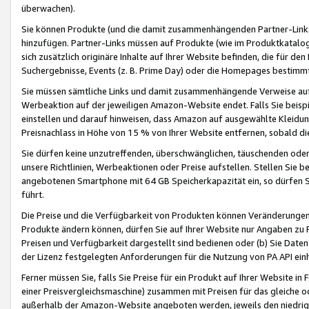
überwachen).
Sie können Produkte (und die damit zusammenhängenden Partner-Links)
hinzufügen. Partner-Links müssen auf Produkte (wie im Produktkatalog de
sich zusätzlich originäre Inhalte auf Ihrer Website befinden, die für 
Suchergebnisse, Events (z. B. Prime Day) oder die Homepages bestimmte
Sie müssen sämtliche Links und damit zusammenhängende Verweise auf z
Werbeaktion auf der jeweiligen Amazon-Website endet. Falls Sie beisp
einstellen und darauf hinweisen, dass Amazon auf ausgewählte Kleidun
Preisnachlass in Höhe von 15 % von Ihrer Website entfernen, sobald di
Sie dürfen keine unzutreffenden, überschwänglichen, täuschenden od
unsere Richtlinien, Werbeaktionen oder Preise aufstellen. Stellen Sie 
angebotenen Smartphone mit 64 GB Speicherkapazität ein, so dürfen S
führt.
Die Preise und die Verfügbarkeit von Produkten können Veränderungen 
Produkte ändern können, dürfen Sie auf Ihrer Website nur Angaben zu P
Preisen und Verfügbarkeit dargestellt sind bedienen oder (b) Sie Daten
der Lizenz festgelegten Anforderungen für die Nutzung von PA API einh
Ferner müssen Sie, falls Sie Preise für ein Produkt auf Ihrer Website in 
einer Preisvergleichsmaschine) zusammen mit Preisen für das gleiche o
außerhalb der Amazon-Website angeboten werden, jeweils den niedrigst