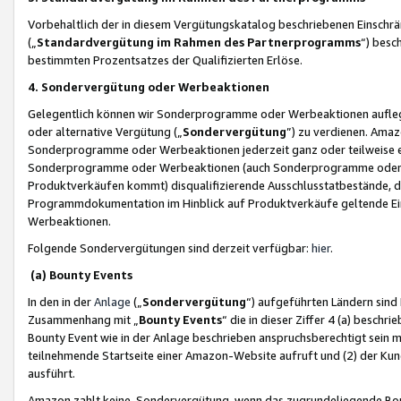
Vorbehaltlich der in diesem Vergütungskatalog beschriebenen Einschr
(„
Standardvergütung im Rahmen des Partnerprogramms
“) besc
bestimmten Prozentsatzes der Qualifizierten Erlöse.
4. Sondervergütung oder Werbeaktionen
Gelegentlich können wir Sonderprogramme oder Werbeaktionen auflegen,
oder alternative Vergütung („
Sondervergütung
”) zu verdienen. Amazo
Sonderprogramme oder Werbeaktionen jederzeit ganz oder teilweise einz
Sonderprogramme oder Werbeaktionen (auch Sonderprogramme oder We
Produktverkäufen kommt) disqualifizierende Ausschlusstatbestände, di
Programmdokumentation im Hinblick auf Produktverkäufe geltende E
Werbeaktionen.
Folgende Sondervergütungen sind derzeit verfügbar:
hier
.
(a) Bounty Events
In den in der
Anlage
(„
Sondervergütung
“) aufgeführten Ländern sind
Zusammenhang mit „
Bounty Events
“ die in dieser Ziffer 4 (a) besch
Bounty Event wie in der Anlage beschrieben anspruchsberechtigt sein mu
teilnehmende Startseite einer Amazon-Website aufruft und (2) der Kun
ausführt.
Amazon zahlt keine Sondervergütung, wenn das zugrundeliegende Boun