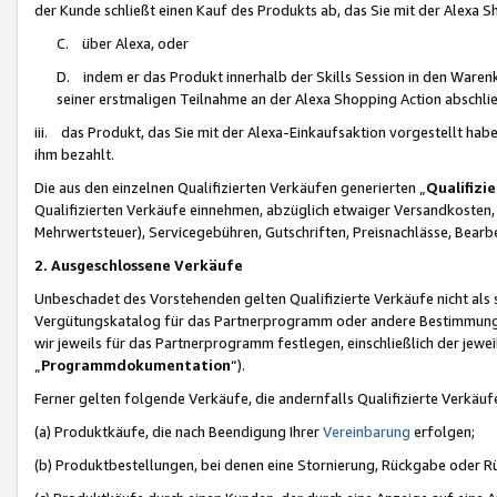
der Kunde schließt einen Kauf des Produkts ab, das Sie mit der Alexa 
C. über Alexa, oder
D. indem er das Produkt innerhalb der Skills Session in den Waren
seiner erstmaligen Teilnahme an der Alexa Shopping Action abschlie
iii. das Produkt, das Sie mit der Alexa-Einkaufsaktion vorgestellt ha
ihm bezahlt.
Die aus den einzelnen Qualifizierten Verkäufen generierten „
Qualifizi
Qualifizierten Verkäufe einnehmen, abzüglich etwaiger Versandkosten
Mehrwertsteuer), Servicegebühren, Gutschriften, Preisnachlässe, Bear
2. Ausgeschlossene Verkäufe
Unbeschadet des Vorstehenden gelten Qualifizierte Verkäufe nicht als
Vergütungskatalog für das Partnerprogramm oder andere Bestimmungen,
wir jeweils für das Partnerprogramm festlegen, einschließlich der jewe
„
Programmdokumentation
“).
Ferner gelten folgende Verkäufe, die andernfalls Qualifizierte Verkä
(a) Produktkäufe, die nach Beendigung Ihrer
Vereinbarung
erfolgen;
(b) Produktbestellungen, bei denen eine Stornierung, Rückgabe oder R