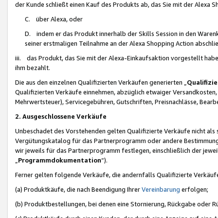
der Kunde schließt einen Kauf des Produkts ab, das Sie mit der Alexa 
C. über Alexa, oder
D. indem er das Produkt innerhalb der Skills Session in den Waren
seiner erstmaligen Teilnahme an der Alexa Shopping Action abschlie
iii. das Produkt, das Sie mit der Alexa-Einkaufsaktion vorgestellt ha
ihm bezahlt.
Die aus den einzelnen Qualifizierten Verkäufen generierten „
Qualifizi
Qualifizierten Verkäufe einnehmen, abzüglich etwaiger Versandkosten
Mehrwertsteuer), Servicegebühren, Gutschriften, Preisnachlässe, Bear
2. Ausgeschlossene Verkäufe
Unbeschadet des Vorstehenden gelten Qualifizierte Verkäufe nicht als
Vergütungskatalog für das Partnerprogramm oder andere Bestimmungen,
wir jeweils für das Partnerprogramm festlegen, einschließlich der jewe
„
Programmdokumentation
“).
Ferner gelten folgende Verkäufe, die andernfalls Qualifizierte Verkä
(a) Produktkäufe, die nach Beendigung Ihrer
Vereinbarung
erfolgen;
(b) Produktbestellungen, bei denen eine Stornierung, Rückgabe oder R