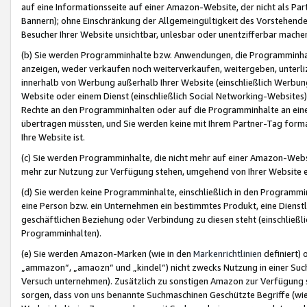
auf eine Informationsseite auf einer Amazon-Website, der nicht als Part
Bannern); ohne Einschränkung der Allgemeingültigkeit des Vorstehende
Besucher Ihrer Website unsichtbar, unlesbar oder unentzifferbar mache
(b) Sie werden Programminhalte bzw. Anwendungen, die Programminhalt
anzeigen, weder verkaufen noch weiterverkaufen, weitergeben, unterli
innerhalb von Werbung außerhalb Ihrer Website (einschließlich Werbun
Website oder einem Dienst (einschließlich Social Networking-Website
Rechte an den Programminhalten oder auf die Programminhalte an eine a
übertragen müssten, und Sie werden keine mit Ihrem Partner-Tag formati
Ihre Website ist.
(c) Sie werden Programminhalte, die nicht mehr auf einer Amazon-Websit
mehr zur Nutzung zur Verfügung stehen, umgehend von Ihrer Website e
(d) Sie werden keine Programminhalte, einschließlich in den Programmin
eine Person bzw. ein Unternehmen ein bestimmtes Produkt, eine Dienstle
geschäftlichen Beziehung oder Verbindung zu diesen steht (einschließli
Programminhalten).
(e) Sie werden Amazon-Marken (wie in den
Markenrichtlinien
definiert) 
„ammazon“, „amaozn“ und „kindel“) nicht zwecks Nutzung in einer Suc
Versuch unternehmen). Zusätzlich zu sonstigen Amazon zur Verfügung 
sorgen, dass von uns benannte Suchmaschinen Geschützte Begriffe (wie 