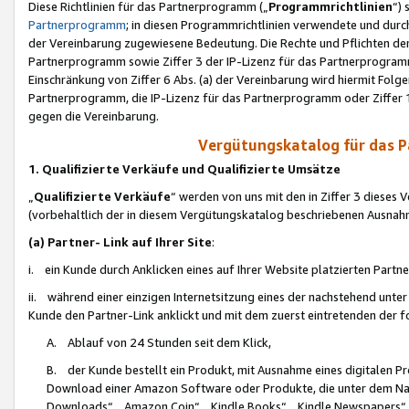
Diese Richtlinien für das Partnerprogramm („
Programmrichtlinien
“)
Partnerprogramm
; in diesen Programmrichtlinien verwendete und durch
der Vereinbarung zugewiesene Bedeutung. Die Rechte und Pflichten de
Partnerprogramm sowie Ziffer 3 der IP-Lizenz für das Partnerprogram
Einschränkung von Ziffer 6 Abs. (a) der Vereinbarung wird hiermit Fol
Partnerprogramm, die IP-Lizenz für das Partnerprogramm oder Ziffer 1
gegen die Vereinbarung.
Vergütungskatalog für das 
1. Qualifizierte Verkäufe und Qualifizierte Umsätze
„
Qualifizierte Verkäufe
“ werden von uns mit den in Ziffer 3 diese
(vorbehaltlich der in diesem Vergütungskatalog beschriebenen Ausnah
(a) Partner- Link auf Ihrer Site
:
i. ein Kunde durch Anklicken eines auf Ihrer Website platzierten Part
ii. während einer einzigen Internetsitzung eines der nachstehend unter (i)
Kunde den Partner-Link anklickt und mit dem zuerst eintretenden der f
A. Ablauf von 24 Stunden seit dem Klick,
B. der Kunde bestellt ein Produkt, mit Ausnahme eines digitalen P
Download einer Amazon Software oder Produkte, die unter dem N
Downloads“, „Amazon Coin“, „Kindle Books“, „Kindle Newspapers“, „