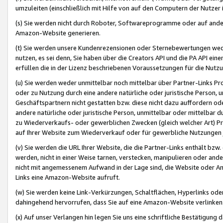
umzuleiten (einschließlich mit Hilfe von auf den Computern der Nutzer i
(s) Sie werden nicht durch Roboter, Softwareprogramme oder auf andere
Amazon-Website generieren.
(t) Sie werden unsere Kundenrezensionen oder Sternebewertungen wed
nutzen, es sei denn, Sie haben über die Creators API und die PA API e
erfüllen die in der Lizenz beschriebenen Voraussetzungen für die Nutzu
(u) Sie werden weder unmittelbar noch mittelbar über Partner-Links P
oder zu Nutzung durch eine andere natürliche oder juristische Person,
Geschäftspartnern nicht gestatten bzw. diese nicht dazu auffordern od
andere natürliche oder juristische Person, unmittelbar oder mittelbar
zu Wiederverkaufs- oder gewerblichen Zwecken (gleich welcher Art) 
auf Ihrer Website zum Wiederverkauf oder für gewerbliche Nutzungen 
(v) Sie werden die URL Ihrer Website, die die Partner-Links enthält b
werden, nicht in einer Weise tarnen, verstecken, manipulieren oder and
nicht mit angemessenem Aufwand in der Lage sind, die Website oder A
Links eine Amazon-Website aufruft.
(w) Sie werden keine Link-Verkürzungen, Schaltflächen, Hyperlinks ode
dahingehend hervorrufen, dass Sie auf eine Amazon-Website verlinken
(x) Auf unser Verlangen hin legen Sie uns eine schriftliche Bestätigung