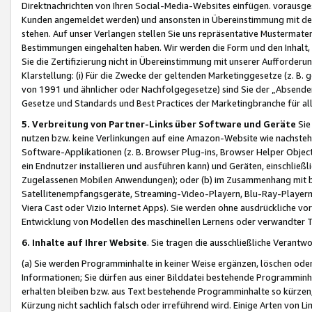
Direktnachrichten von Ihren Social-Media-Websites einfügen. vorausg
Kunden angemeldet werden) und ansonsten in Übereinstimmung mit der
stehen. Auf unser Verlangen stellen Sie uns repräsentative Mustermater
Bestimmungen eingehalten haben. Wir werden die Form und den Inhalt, di
Sie die Zertifizierung nicht in Übereinstimmung mit unserer Aufforderu
Klarstellung: (i) Für die Zwecke der geltenden Marketinggesetze (z. 
von 1991 und ähnlicher oder Nachfolgegesetze) sind Sie der „Absender“ j
Gesetze und Standards und Best Practices der Marketingbranche für 
5. Verbreitung von Partner-Links über Software und Geräte
Sie
nutzen bzw. keine Verlinkungen auf eine Amazon-Website wie nachsteh
Software-Applikationen (z. B. Browser Plug-ins, Browser Helper Objec
ein Endnutzer installieren und ausführen kann) und Geräten, einschlie
Zugelassenen Mobilen Anwendungen); oder (b) im Zusammenhang mit bzw.
Satellitenempfangsgeräte, Streaming-Video-Playern, Blu-Ray-Playern 
Viera Cast oder Vizio Internet Apps). Sie werden ohne ausdrückliche v
Entwicklung von Modellen des maschinellen Lernens oder verwandter 
6. Inhalte auf Ihrer Website
. Sie tragen die ausschließliche Verantwo
(a) Sie werden Programminhalte in keiner Weise ergänzen, löschen oder
Informationen; Sie dürfen aus einer Bilddatei bestehende Programminhal
erhalten bleiben bzw. aus Text bestehende Programminhalte so kürzen, 
Kürzung nicht sachlich falsch oder irreführend wird. Einige Arten von L