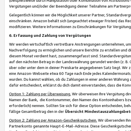
(beispielsweise durch Manipulation oder Kombination von Attributions-
Vergütungen und/oder der Beendigung deiner Teilnahme am Partnerp
Gelegentlich können wir die Möglichkeit unserer Partner, Standardv
einschränken. Amazon behält sich (ungeachtet etwaiger Fristen) das Re
modifizieren. Weitere Informationen zu Einschränkungen für Vergütung
6. Erfassung und Zahlung von Vergütungen
Wir werden wirtschaftlich vertretbare Anstrengungen unternehmen, um 
Nachverfolgung zu ermöglichen und unsere Berichte zu erstellen und di
diesem Monat verdient hast, zusammengefasst sind. Standardvergütung
auf den nächsten Betrag in der Landeswährung gerundet werden (z. B. C
über oder unter dem in deiner Preiskarte angegebenen Satz liegt. Wir
eine Amazon-Webseite etwa 60 Tage nach Ende jedes Kalendermonats, i
wurden. Du kannst wählen, ob du Zahlungen in einer anderen Währung
dafür entscheidest, erklärst du dich damit einverstanden, dass die K
Option 1: Zahlung per Überweisung.
Wir überweisen Ihre Vergütung dir
Namen der Bank, die Kontonummer, den Namen des Kontoinhabers bzw. a
erforderlich) nennen. Sollten Sie sich für diese Option entscheiden, be
fällige Gesamtbetrag den in der
Übersicht Mindestauszahlungsbet
Option 2: Zahlung per Amazon-Geschenkgutschein.
Wir übersenden Ihne
Partnerkonto genannte Haupt-E-Mail-Adresse. Diese Geschenkgutschei