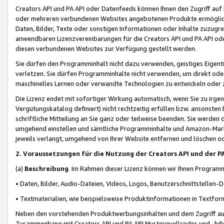
Creators API und PA API oder Datenfeeds können Ihnen den Zugriff auf D
oder mehreren verbundenen Websites angebotenen Produkte ermögliche
Daten, Bilder, Texte oder sonstigen Informationen oder Inhalte zuzugre
anwendbaren Lizenzvereinbarungen für die Creators API und PA API od
diesen verbundenen Websites zur Verfügung gestellt werden.
Sie dürfen den Programminhalt nicht dazu verwenden, geistiges Eigent
verletzen. Sie dürfen Programminhalte nicht verwenden, um direkt ode
maschinelles Lernen oder verwandte Technologien zu entwickeln oder zu
Die Lizenz endet mit sofortiger Wirkung automatisch, wenn Sie zu irg
Vergütungskatalog definiert) nicht rechtzeitig erfüllen bzw. ansonsten
schriftliche Mitteilung an Sie ganz oder teilweise beenden. Sie werden
umgehend einstellen und sämtliche Programminhalte und Amazon-Marke
jeweils verlangt, umgehend von Ihrer Website entfernen und löschen od
2. Voraussetzungen für die Nutzung der Creators API und der P
(a)
Beschreibung
. Im Rahmen dieser Lizenz können wir Ihnen Programmi
• Daten, Bilder, Audio-Dateien, Videos, Logos, Benutzerschnittstellen-
• Textmaterialien, wie beispielsweise Produktinformationen in Textfor
Neben den vorstehenden Produktwerbungsinhalten und dem Zugriff auf 
Zusammenhang mit Creators API und PA API Musterquellcodes und -bibli