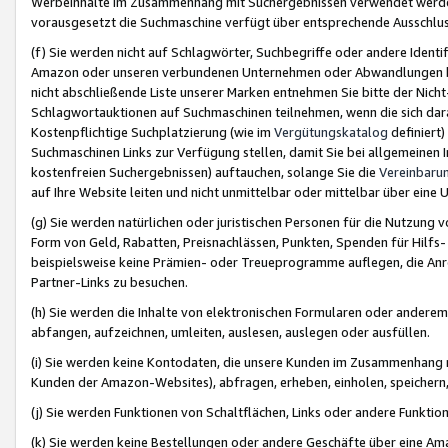
Werbeinhalte im Zusammenhang mit Suchergebnissen verwendet werden,
vorausgesetzt die Suchmaschine verfügt über entsprechende Ausschlu
(f) Sie werden nicht auf Schlagwörter, Suchbegriffe oder andere Ident
Amazon oder unseren verbundenen Unternehmen oder Abwandlungen bzw
nicht abschließende Liste unserer Marken entnehmen Sie bitte der Nich
Schlagwortauktionen auf Suchmaschinen teilnehmen, wenn die sich da
Kostenpflichtige Suchplatzierung (wie im
Vergütungskatalog
definiert
Suchmaschinen Links zur Verfügung stellen, damit Sie bei allgemeinen I
kostenfreien Suchergebnissen) auftauchen, solange Sie die
Vereinbaru
auf Ihre Website leiten und nicht unmittelbar oder mittelbar über eine
(g) Sie werden natürlichen oder juristischen Personen für die Nutzung 
Form von Geld, Rabatten, Preisnachlässen, Punkten, Spenden für Hilfs
beispielsweise keine Prämien- oder Treueprogramme auflegen, die Anrei
Partner-Links zu besuchen.
(h) Sie werden die Inhalte von elektronischen Formularen oder anderem M
abfangen, aufzeichnen, umleiten, auslesen, auslegen oder ausfüllen.
(i) Sie werden keine Kontodaten, die unsere Kunden im Zusammenhang 
Kunden der Amazon-Websites), abfragen, erheben, einholen, speichern,
(j) Sie werden Funktionen von Schaltflächen, Links oder andere Funkti
(k) Sie werden keine Bestellungen oder andere Geschäfte über eine Ama