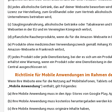
(b) jedes alkoholische Getränk, das auf deiner Webseite beworben wird
Lizenz zur Herstellung, zum Großhandel oder zum Vertrieb alkoholisch
Unternehmens betrieben wird,
(c) Säuglingsnahruhrung, alkoholische Getränke oder Tabakwaren und E
Webseiten in der EU und im Vereinigten Königreich wirbst,
(d) pflanzliche Raucherprodukte, wenn du für die Amazon-Webseite in B
(e) Produkte ohne medizinischen Verwendungszweck gemäß Anhang XVI 
Amazon-Webseite in Frankreich wirbst,
(f) jedes Produkt oder jede Dienstleistung, bei der es sich um ein Prod
erhältst eine Warnung, wenn ein Produkt oder eine Dienstleistung in de
Central ausgeschlossen ist.
Richtlinie für Mobile Anwendungen im Rahmen de
Wenn Ihre Website eine für die Nutzung auf Mobiltelefonen, Tablets 
„
Mobile Anwendung
“) enthält, gilt Folgendes:
(a) Ihre Mobile Anwendung muss in den App-Stores von Google Play, A
(b) Ihre Mobile Anwendung muss kostenlos heruntergeladen werden könn
(c) Ihre Mobile Anwendung muss originäre Inhalte haben,