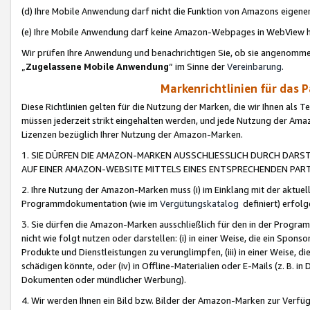
(d) Ihre Mobile Anwendung darf nicht die Funktion von Amazons eige
(e) Ihre Mobile Anwendung darf keine Amazon-Webpages in WebView 
Wir prüfen Ihre Anwendung und benachrichtigen Sie, ob sie angenomm
„
Zugelassene Mobile Anwendung
“ im Sinne der
Vereinbarung
.
Markenrichtlinien für das 
Diese Richtlinien gelten für die Nutzung der Marken, die wir Ihnen als 
müssen jederzeit strikt eingehalten werden, und jede Nutzung der Ama
Lizenzen bezüglich Ihrer Nutzung der Amazon-Marken.
1. SIE DÜRFEN DIE AMAZON-MARKEN AUSSCHLIESSLICH DURCH DARS
AUF EINER AMAZON-WEBSITE MITTELS EINES ENTSPRECHENDEN PART
2. Ihre Nutzung der Amazon-Marken muss (i) im Einklang mit der aktuells
Programmdokumentation (wie im
Vergütungskatalog
definiert) erfolg
3. Sie dürfen die Amazon-Marken ausschließlich für den in der Progr
nicht wie folgt nutzen oder darstellen: (i) in einer Weise, die ein Spo
Produkte und Dienstleistungen zu verunglimpfen, (iii) in einer Weise
schädigen könnte, oder (iv) in Offline-Materialien oder E-Mails (z. B.
Dokumenten oder mündlicher Werbung).
4. Wir werden Ihnen ein Bild bzw. Bilder der Amazon-Marken zur Verfüg