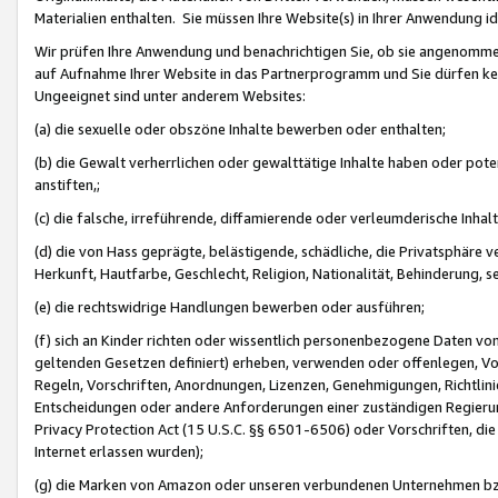
Materialien enthalten. Sie müssen Ihre Website(s) in Ihrer Anwendung ide
Wir prüfen Ihre Anwendung und benachrichtigen Sie, ob sie angenommen
auf Aufnahme Ihrer Website in das Partnerprogramm und Sie dürfen kei
Ungeeignet sind unter anderem Websites:
(a) die sexuelle oder obszöne Inhalte bewerben oder enthalten;
(b) die Gewalt verherrlichen oder gewalttätige Inhalte haben oder pot
anstiften,;
(c) die falsche, irreführende, diffamierende oder verleumderische Inha
(d) die von Hass geprägte, belästigende, schädliche, die Privatsphäre v
Herkunft, Hautfarbe, Geschlecht, Religion, Nationalität, Behinderung, 
(e) die rechtswidrige Handlungen bewerben oder ausführen;
(f) sich an Kinder richten oder wissentlich personenbezogene Daten vo
geltenden Gesetzen definiert) erheben, verwenden oder offenlegen, Vo
Regeln, Vorschriften, Anordnungen, Lizenzen, Genehmigungen, Richtlini
Entscheidungen oder andere Anforderungen einer zuständigen Regierung
Privacy Protection Act (15 U.S.C. §§ 6501-6506) oder Vorschriften, di
Internet erlassen wurden);
(g) die Marken von Amazon oder unseren verbundenen Unternehmen b