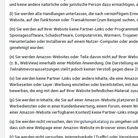
und keine andere natürliche oder juristische Person dazu ermächtigen, a
(l) Sie werden alle Handlungen unterlassen, die nach vernünftigem Erme
Website, auf der Funktionen oder Transaktionen (zum Beispiel suchen, s
(m) Sie werden auf Ihrer Website keine Partner-Links oder Programmin
Spionagesoftware, Schadsoftware, Computerviren, Würmern, Trojaner
Herunterladen oder Installieren auf einem Nutzer-Computer oder ande
genehmigt wurden.
(n) Sie werden Amazon-Websites oder Teile davon nicht auf Ihrer Websi
(z. B., WebView) innerhalb einer Mobilen Anwendung. Die Darstellung ein
Teilnahmevoraussetzungen stellt jedoch keinen Verstoß gegen diese Zif
(o) Sie werden keine Partner-Links oder andere Inhalte, die eine Am
Werbeseiten oder Layer-Werbung einstellen oder bereitstellen, mit Au
bewerben, die eng mit dem auf Ihrer Website befindlichen Material z
(p) Sie werden in Inhalte, die Sie auf einer Amazon-Website platzier
Werbediensten oder in einer Kundenbewertung, einem Forum, einem Wun
einer Amazon-Website verfügbaren Kontext) keine Partner-Links integr
(q) Sie werden nicht versuchen, den
Vergütungskatalog
zu umgehen oder
dass sich eine Webpage einer Amazon-Website im Browser eines Kunden 
(r) Sie werden nicht versuchen, Internetverkehr (Traffic) oder Vergü