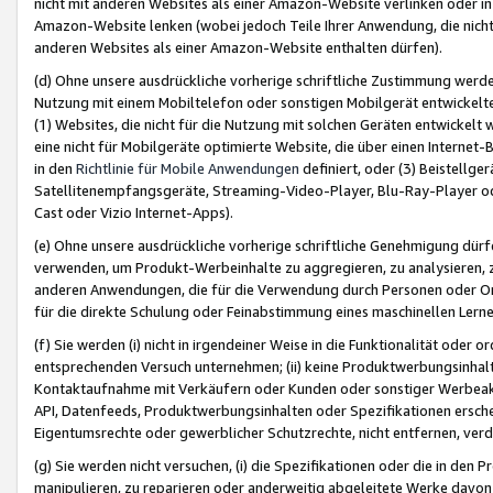
nicht mit anderen Websites als einer Amazon-Website verlinken oder i
Amazon-Website lenken (wobei jedoch Teile Ihrer Anwendung, die nich
anderen Websites als einer Amazon-Website enthalten dürfen).
(d) Ohne unsere ausdrückliche vorherige schriftliche Zustimmung werd
Nutzung mit einem Mobiltelefon oder sonstigen Mobilgerät entwickelt
(1) Websites, die nicht für die Nutzung mit solchen Geräten entwickelt
eine nicht für Mobilgeräte optimierte Website, die über einen Interne
in den
Richtlinie für Mobile Anwendungen
definiert, oder (3) Beistellge
Satellitenempfangsgeräte, Streaming-Video-Player, Blu-Ray-Player ode
Cast oder Vizio Internet-Apps).
(e) Ohne unsere ausdrückliche vorherige schriftliche Genehmigung dürfe
verwenden, um Produkt-Werbeinhalte zu aggregieren, zu analysieren, 
anderen Anwendungen, die für die Verwendung durch Personen oder Or
für die direkte Schulung oder Feinabstimmung eines maschinellen Lern
(f) Sie werden (i) nicht in irgendeiner Weise in die Funktionalität ode
entsprechenden Versuch unternehmen; (ii) keine Produktwerbungsinha
Kontaktaufnahme mit Verkäufern oder Kunden oder sonstiger Werbeaktiv
API, Datenfeeds, Produktwerbungsinhalten oder Spezifikationen erschei
Eigentumsrechte oder gewerblicher Schutzrechte, nicht entfernen, verd
(g) Sie werden nicht versuchen, (i) die Spezifikationen oder die in de
manipulieren, zu reparieren oder anderweitig abgeleitete Werke davon z