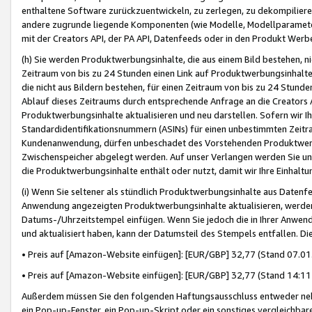
enthaltene Software zurückzuentwickeln, zu zerlegen, zu dekompilier
andere zugrunde liegende Komponenten (wie Modelle, Modellparameter
mit der Creators API, der PA API, Datenfeeds oder in den Produkt Werb
(h) Sie werden Produktwerbungsinhalte, die aus einem Bild bestehen, ni
Zeitraum von bis zu 24 Stunden einen Link auf Produktwerbungsinhalte
die nicht aus Bildern bestehen, für einen Zeitraum von bis zu 24 Stund
Ablauf dieses Zeitraums durch entsprechende Anfrage an die Creators 
Produktwerbungsinhalte aktualisieren und neu darstellen. Sofern wir Ih
Standardidentifikationsnummern (ASINs) für einen unbestimmten Zeitra
Kundenanwendung, dürfen unbeschadet des Vorstehenden Produktwerbu
Zwischenspeicher abgelegt werden. Auf unser Verlangen werden Sie un
die Produktwerbungsinhalte enthält oder nutzt, damit wir Ihre Einhalt
(i) Wenn Sie seltener als stündlich Produktwerbungsinhalte aus Datenfe
Anwendung angezeigten Produktwerbungsinhalte aktualisieren, werden 
Datums-/Uhrzeitstempel einfügen. Wenn Sie jedoch die in Ihrer Anwe
und aktualisiert haben, kann der Datumsteil des Stempels entfallen. Dies
• Preis auf [Amazon-Website einfügen]: [EUR/GBP] 32,77 (Stand 07.01.
• Preis auf [Amazon-Website einfügen]: [EUR/GBP] 32,77 (Stand 14:11 
Außerdem müssen Sie den folgenden Haftungsausschluss entweder neb
ein Pop-up-Fenster, ein Pop-up-Skript oder ein sonstiges vergleichba