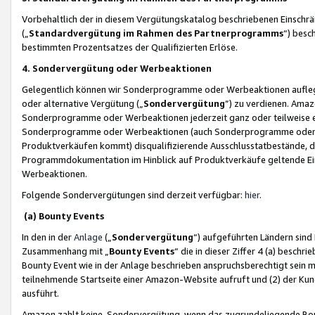
Vorbehaltlich der in diesem Vergütungskatalog beschriebenen Einschr
(„
Standardvergütung im Rahmen des Partnerprogramms
“) besc
bestimmten Prozentsatzes der Qualifizierten Erlöse.
4. Sondervergütung oder Werbeaktionen
Gelegentlich können wir Sonderprogramme oder Werbeaktionen auflegen,
oder alternative Vergütung („
Sondervergütung
”) zu verdienen. Amazo
Sonderprogramme oder Werbeaktionen jederzeit ganz oder teilweise einz
Sonderprogramme oder Werbeaktionen (auch Sonderprogramme oder We
Produktverkäufen kommt) disqualifizierende Ausschlusstatbestände, di
Programmdokumentation im Hinblick auf Produktverkäufe geltende E
Werbeaktionen.
Folgende Sondervergütungen sind derzeit verfügbar:
hier
.
(a) Bounty Events
In den in der
Anlage
(„
Sondervergütung
“) aufgeführten Ländern sind
Zusammenhang mit „
Bounty Events
“ die in dieser Ziffer 4 (a) besch
Bounty Event wie in der Anlage beschrieben anspruchsberechtigt sein mu
teilnehmende Startseite einer Amazon-Website aufruft und (2) der Kun
ausführt.
Amazon zahlt keine Sondervergütung, wenn das zugrundeliegende Boun