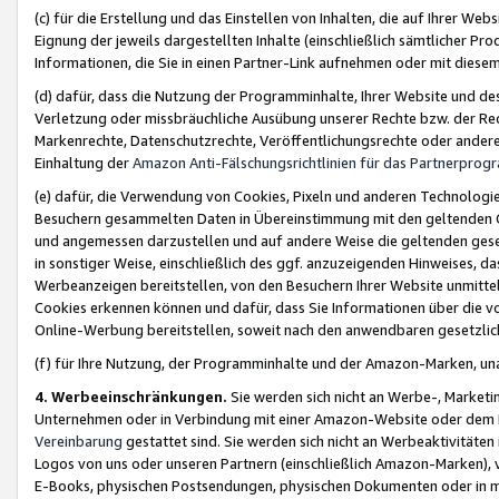
(c) für die Erstellung und das Einstellen von Inhalten, die auf Ihrer We
Eignung der jeweils dargestellten Inhalte (einschließlich sämtlicher 
Informationen, die Sie in einen Partner-Link aufnehmen oder mit diese
(d) dafür, dass die Nutzung der Programminhalte, Ihrer Website und des 
Verletzung oder missbräuchliche Ausübung unserer Rechte bzw. der Recht
Markenrechte, Datenschutzrechte, Veröffentlichungsrechte oder anderer
Einhaltung der
Amazon Anti-Fälschungsrichtlinien für das Partnerpro
(e) dafür, die Verwendung von Cookies, Pixeln und anderen Technologien
Besuchern gesammelten Daten in Übereinstimmung mit den geltenden Ge
und angemessen darzustellen und auf andere Weise die geltenden geset
in sonstiger Weise, einschließlich des ggf. anzuzeigenden Hinweises, d
Werbeanzeigen bereitstellen, von den Besuchern Ihrer Website unmitte
Cookies erkennen können und dafür, dass Sie Informationen über die v
Online-Werbung bereitstellen, soweit nach den anwendbaren gesetzlic
(f) für Ihre Nutzung, der Programminhalte und der Amazon-Marken, u
4. Werbeeinschränkungen.
Sie werden sich nicht an Werbe-, Market
Unternehmen oder in Verbindung mit einer Amazon-Website oder dem Pa
Vereinbarung
gestattet sind. Sie werden sich nicht an Werbeaktivitäten
Logos von uns oder unseren Partnern (einschließlich Amazon-Marken), 
E-Books, physischen Postsendungen, physischen Dokumenten oder in 