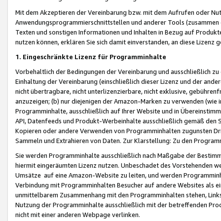
Mit dem Akzeptieren der Vereinbarung bzw. mit dem Aufrufen oder Nutz
Anwendungsprogrammierschnittstellen und anderer Tools (zusammen die
Texten und sonstigen Informationen und Inhalten in Bezug auf Produkte
nutzen können, erklären Sie sich damit einverstanden, an diese Lizenz 
1. Eingeschränkte Lizenz für Programminhalte
Vorbehaltlich der Bedingungen der Vereinbarung und ausschließlich z
Einhaltung der Vereinbarung (einschließlich dieser Lizenz und der ande
nicht übertragbare, nicht unterlizenzierbare, nicht exklusive, gebühren
anzuzeigen; (b) nur diejenigen der Amazon-Marken zu verwenden (wie in 
Programminhalte, ausschließlich auf Ihrer Website und in Übereinstimmu
API, Datenfeeds und Produkt-Werbeinhalte ausschließlich gemäß den Spe
Kopieren oder andere Verwenden von Programminhalten zugunsten Dri
Sammeln und Extrahieren von Daten. Zur Klarstellung: Zu den Program
Sie werden Programminhalte ausschließlich nach Maßgabe der Besti
hiermit eingeräumten Lizenz nutzen. Unbeschadet des Vorstehenden we
Umsätze auf eine Amazon-Website zu leiten, und werden Programminhal
Verbindung mit Programminhalten Besucher auf andere Websites als ein
unmittelbarem Zusammenhang mit den Programminhalten stehen, Links z
Nutzung der Programminhalte ausschließlich mit der betreffenden Pr
nicht mit einer anderen Webpage verlinken.