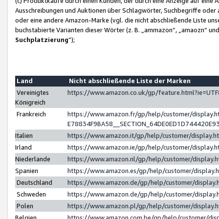
(c) Produktkäufe durch einen Kunden, der durch eine Anzeige auf eine 
Ausschreibungen und Auktionen über Schlagwörter, Suchbegriffe oder 
oder eine andere Amazon-Marke (vgl. die nicht abschließende Liste un
buchstabierte Varianten dieser Wörter (z. B. „ammazon“, „amaozn“ und „
Suchplatzierung
”);
Land
Nicht abschließende Liste der Marken
Vereinigtes
https://www.amazon.co.uk/gp/feature.html?ie=U
Königreich
Frankreich
https://www.amazon.fr/gp/help/customer/displa
E78834F9BA58__SECTION_64DE0ED1D744420E9
Italien
https://www.amazon.it/gp/help/customer/display
Irland
https://www.amazon.ie/gp/help/customer/displa
Niederlande
https://www.amazon.nl/gp/help/customer/display
Spanien
https://www.amazon.es/gp/help/customer/display
Deutschland
https://www.amazon.de/gp/help/customer/displa
Schweden
https://www.amazon.de/gp/help/customer/displa
Polen
https://www.amazon.pl/gp/help/customer/display
Belgien
https://www.amazon.com.be/gp/help/customer/d