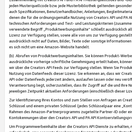
jeden Musterquellcode bzw. jede Musterbibliothek geltenden gesonder
auch Spezifikationen, Benutzerhandbücher, Anleitungen, Begleitmaterial
denen die für die ordnungsgemäße Nutzung von Creators API und PA A
technischen Anforderungen und Test- und Leistungskriterien (zusammen
verwendete Begriff „Produktwerbungsinhalte“ schließt ausdrücklich al
Lizenz zur Verfügung stellen, sowie alle von uns zur Verfügung gestel
ausdrücklich nicht auf Daten, Bilder, Texte oder sonstige Informatione
es sich nicht um eine Amazon-Website handelt.
(b) Abrufen von Produktwerbungsinhalten. Sie können Produkt-Werbein
ausdrückliche vorherige schriftliche Genehmigung erteilt haben, könn
wir über die Creators API Feeds zur Verfügung stellen. Wenn Sie Produk
Nutzung von Datenfeeds dieser Lizenz. Sie erkennen an, dass wir Creat
API oder Datenfeeds jederzeit ändern, auslaufen lassen oder neu veröffe
Verantwortung liegt, sicherzustellen, dass Ihr Zugriff auf die und Ihr
jeweiligen Zeitpunkt aktuellen Anforderungen (einschließlich dieser Liz
Zur Identifizierung Ihres Kontos und zum Stellen von Anfragen an Crea
Schlüssel und einem privaten Schlüssel (jedes Schlüsselpaar eine „Kon
Rahmen des Amazon-Partnerprogramms zugeteilte Partner-ID oder ein
Kontokennungen über den Creators API und PA API Kontoerstellungspro
Um Programmwerbeinhalte über die Creators API Dienste zu erhalten, m