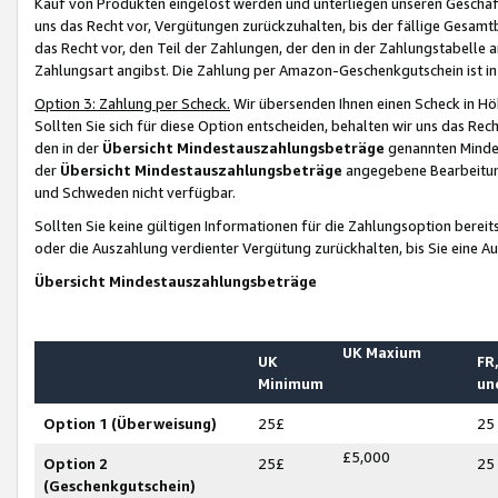
Kauf von Produkten eingelöst werden und unterliegen unseren Geschäf
uns das Recht vor, Vergütungen zurückzuhalten, bis der fällige Gesamt
das Recht vor, den Teil der Zahlungen, der den in der Zahlungstabelle 
Zahlungsart angibst. Die Zahlung per Amazon-Geschenkgutschein ist in
Option 3: Zahlung per Scheck.
Wir übersenden Ihnen einen Scheck in Höh
Sollten Sie sich für diese Option entscheiden, behalten wir uns das Rec
den in der
Übersicht Mindestauszahlungsbeträge
genannten Mindest
der
Übersicht Mindestauszahlungsbeträge
angegebene Bearbeitung
und Schweden nicht verfügbar.
Sollten Sie keine gültigen Informationen für die Zahlungsoption bereit
oder die Auszahlung verdienter Vergütung zurückhalten, bis Sie eine A
Übersicht Mindestauszahlungsbeträge
UK Maxium
UK
FR,
Minimum
un
Option 1 (Überweisung)
25£
25
£5,000
Option 2
25£
25
(Geschenkgutschein)