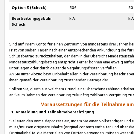
Option 3 (Scheck)
50£
50
Bearbeitungsgebühr
k.A.
k.A
Scheck
Sind auf Ihrem Konto für einen Zeitraum von mindestens drei Jahren kein
Frist von sieben Tagen nach einer entsprechenden Ankündigung die für
Schlussbetrag zurückzuhalten, der dem in der Übersicht Mindestausz
Mindestauszahlungsbetrag entspricht. Ferner können eine etwaig aufg
unterliegen oder durch geltende Verjährungsfristen verfallen.
An Sie unter Abzug bzw. Einbehalt aller in der Vereinbarung beschrieb
Ihnen gemäß der Vereinbarung zustehenden Beträge dar.
Sollten Sie, gleich aus welchem Grund, eine Überschusszahlung erhalte
an Sie im Rahmen der Vereinbarung zukünftig zahlbaren Vergütung zu 
Voraussetzungen für die Teilnahme a
1. Anmeldung und Teilnahmeberechtigung
Sie leiten den Anmeldeprozess ein, indem Sie einen vollständigen und 
muss/müssen originäre Inhalte (original content) enthalten und über d
Originalinhalte, die Materialien von Dritten verwenden, müssen wese