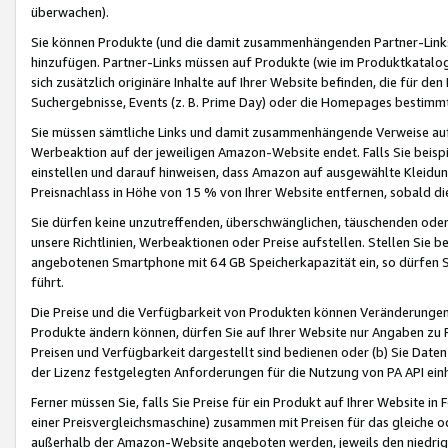
überwachen).
Sie können Produkte (und die damit zusammenhängenden Partner-Links)
hinzufügen. Partner-Links müssen auf Produkte (wie im Produktkatalog de
sich zusätzlich originäre Inhalte auf Ihrer Website befinden, die für 
Suchergebnisse, Events (z. B. Prime Day) oder die Homepages bestimmte
Sie müssen sämtliche Links und damit zusammenhängende Verweise auf z
Werbeaktion auf der jeweiligen Amazon-Website endet. Falls Sie beisp
einstellen und darauf hinweisen, dass Amazon auf ausgewählte Kleidun
Preisnachlass in Höhe von 15 % von Ihrer Website entfernen, sobald di
Sie dürfen keine unzutreffenden, überschwänglichen, täuschenden od
unsere Richtlinien, Werbeaktionen oder Preise aufstellen. Stellen Sie 
angebotenen Smartphone mit 64 GB Speicherkapazität ein, so dürfen S
führt.
Die Preise und die Verfügbarkeit von Produkten können Veränderungen 
Produkte ändern können, dürfen Sie auf Ihrer Website nur Angaben zu P
Preisen und Verfügbarkeit dargestellt sind bedienen oder (b) Sie Daten
der Lizenz festgelegten Anforderungen für die Nutzung von PA API einh
Ferner müssen Sie, falls Sie Preise für ein Produkt auf Ihrer Website in 
einer Preisvergleichsmaschine) zusammen mit Preisen für das gleiche o
außerhalb der Amazon-Website angeboten werden, jeweils den niedrigst