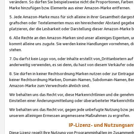
verändern. So dürfen Sie beispielsweise nicht die Proportionen, Farb
Marke hinzufügen bzw. Elemente aus einer Amazon-Marke entfernen.
5. Jede Amazon-Marke muss für sich alleine in ihrer Gesamtheit darge
grafischen oder Textelementen muss ein hinreichender Abstand gegebe
platzieren, der die Lesbarkeit oder Darstellung dieser Amazon-Marke b
6. Alle Rechte an den Amazon-Marken sind unser alleiniges Eigentum, 
kommt alleine uns zugute. Sie werden keine Handlungen vornehmen, 
stehen.
7. Du darfst kein Logo von, oder Inhalte erstellt von,
Drittanbietern au
anderweitig verwenden, es sei denn, du hast von diesem Verkäufer oder
8. Sie dürfen in keiner Rechtsordnung Marken nutzen oder zur Eintragu
keiner Rechtsordnung Marken, Domain-Namen, Subdomain-Namen, Benu
Amazon-Marke zum Verwechseln ähnlich sind.
Wir behalten uns das Recht vor, diese Markenrichtlinien und die gene
Einstellen einer Änderungsmitteilung oder überarbeiteter Markenricht
Wir behalten uns das Recht vor, gegen jede unbefugte Nutzung bzw. jede 
unserem alleinigen Ermessen angemessene Maßnahmen zu ergreifen.
IP-Lizenz- und Nutzungsan
Diese Lizenz regelt Ihre Nutzung von Programminhalten im Zusammen