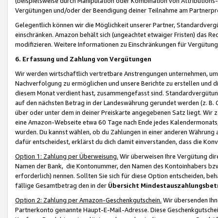
(beispielsweise durch Manipulation oder Kombination von Attributions-
Vergütungen und/oder der Beendigung deiner Teilnahme am Partnerp
Gelegentlich können wir die Möglichkeit unserer Partner, Standardv
einschränken. Amazon behält sich (ungeachtet etwaiger Fristen) das Re
modifizieren. Weitere Informationen zu Einschränkungen für Vergütung
6. Erfassung und Zahlung von Vergütungen
Wir werden wirtschaftlich vertretbare Anstrengungen unternehmen, um 
Nachverfolgung zu ermöglichen und unsere Berichte zu erstellen und di
diesem Monat verdient hast, zusammengefasst sind. Standardvergütung
auf den nächsten Betrag in der Landeswährung gerundet werden (z. B. C
über oder unter dem in deiner Preiskarte angegebenen Satz liegt. Wir
eine Amazon-Webseite etwa 60 Tage nach Ende jedes Kalendermonats, i
wurden. Du kannst wählen, ob du Zahlungen in einer anderen Währung
dafür entscheidest, erklärst du dich damit einverstanden, dass die K
Option 1: Zahlung per Überweisung.
Wir überweisen Ihre Vergütung dir
Namen der Bank, die Kontonummer, den Namen des Kontoinhabers bzw. a
erforderlich) nennen. Sollten Sie sich für diese Option entscheiden, be
fällige Gesamtbetrag den in der
Übersicht Mindestauszahlungsbet
Option 2: Zahlung per Amazon-Geschenkgutschein.
Wir übersenden Ihne
Partnerkonto genannte Haupt-E-Mail-Adresse. Diese Geschenkgutschei