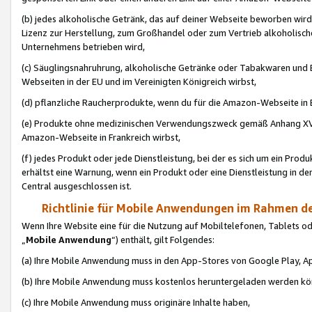
(b) jedes alkoholische Getränk, das auf deiner Webseite beworben wird
Lizenz zur Herstellung, zum Großhandel oder zum Vertrieb alkoholisch
Unternehmens betrieben wird,
(c) Säuglingsnahruhrung, alkoholische Getränke oder Tabakwaren und E
Webseiten in der EU und im Vereinigten Königreich wirbst,
(d) pflanzliche Raucherprodukte, wenn du für die Amazon-Webseite in B
(e) Produkte ohne medizinischen Verwendungszweck gemäß Anhang XVI 
Amazon-Webseite in Frankreich wirbst,
(f) jedes Produkt oder jede Dienstleistung, bei der es sich um ein Prod
erhältst eine Warnung, wenn ein Produkt oder eine Dienstleistung in de
Central ausgeschlossen ist.
Richtlinie für Mobile Anwendungen im Rahmen de
Wenn Ihre Website eine für die Nutzung auf Mobiltelefonen, Tablets 
„
Mobile Anwendung
“) enthält, gilt Folgendes:
(a) Ihre Mobile Anwendung muss in den App-Stores von Google Play, A
(b) Ihre Mobile Anwendung muss kostenlos heruntergeladen werden könn
(c) Ihre Mobile Anwendung muss originäre Inhalte haben,