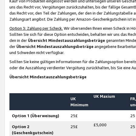
Kauf von Produkten eingelöst werden und unterliegen unseren Geschäf
uns das Recht vor, Vergütungen zurückzuhalten, bis der fällige Gesamt
das Recht vor, den Teil der Zahlungen, der den in der Zahlungstabelle 
Zahlungsart angibst. Die Zahlung per Amazon-Geschenkgutschein ist in
Option 3: Zahlung per Scheck.
Wir übersenden Ihnen einen Scheck in Höh
Sollten Sie sich für diese Option entscheiden, behalten wir uns das Rec
den in der
Übersicht Mindestauszahlungsbeträge
genannten Mindest
der
Übersicht Mindestauszahlungsbeträge
angegebene Bearbeitung
und Schweden nicht verfügbar.
Sollten Sie keine gültigen Informationen für die Zahlungsoption bereit
oder die Auszahlung verdienter Vergütung zurückhalten, bis Sie eine A
Übersicht Mindestauszahlungsbeträge
UK Maxium
UK
FR,
Minimum
un
Option 1 (Überweisung)
25£
25
£5,000
Option 2
25£
25
(Geschenkgutschein)