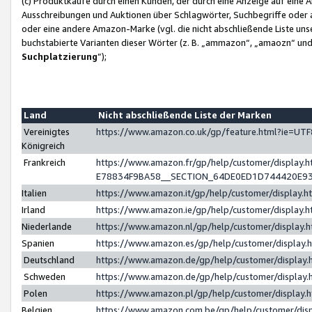
(c) Produktkäufe durch einen Kunden, der durch eine Anzeige auf eine 
Ausschreibungen und Auktionen über Schlagwörter, Suchbegriffe oder 
oder eine andere Amazon-Marke (vgl. die nicht abschließende Liste un
buchstabierte Varianten dieser Wörter (z. B. „ammazon“, „amaozn“ und „
Suchplatzierung
”);
Land
Nicht abschließende Liste der Marken
Vereinigtes
https://www.amazon.co.uk/gp/feature.html?ie=U
Königreich
Frankreich
https://www.amazon.fr/gp/help/customer/displa
E78834F9BA58__SECTION_64DE0ED1D744420E9
Italien
https://www.amazon.it/gp/help/customer/display
Irland
https://www.amazon.ie/gp/help/customer/displa
Niederlande
https://www.amazon.nl/gp/help/customer/display
Spanien
https://www.amazon.es/gp/help/customer/display
Deutschland
https://www.amazon.de/gp/help/customer/displa
Schweden
https://www.amazon.de/gp/help/customer/displa
Polen
https://www.amazon.pl/gp/help/customer/display
Belgien
https://www.amazon.com.be/gp/help/customer/d