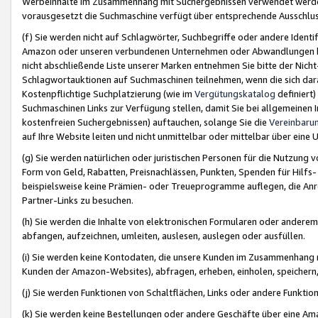
Werbeinhalte im Zusammenhang mit Suchergebnissen verwendet werden,
vorausgesetzt die Suchmaschine verfügt über entsprechende Ausschlu
(f) Sie werden nicht auf Schlagwörter, Suchbegriffe oder andere Ident
Amazon oder unseren verbundenen Unternehmen oder Abwandlungen bzw
nicht abschließende Liste unserer Marken entnehmen Sie bitte der Nich
Schlagwortauktionen auf Suchmaschinen teilnehmen, wenn die sich da
Kostenpflichtige Suchplatzierung (wie im
Vergütungskatalog
definiert
Suchmaschinen Links zur Verfügung stellen, damit Sie bei allgemeinen I
kostenfreien Suchergebnissen) auftauchen, solange Sie die
Vereinbaru
auf Ihre Website leiten und nicht unmittelbar oder mittelbar über eine
(g) Sie werden natürlichen oder juristischen Personen für die Nutzung 
Form von Geld, Rabatten, Preisnachlässen, Punkten, Spenden für Hilfs
beispielsweise keine Prämien- oder Treueprogramme auflegen, die Anrei
Partner-Links zu besuchen.
(h) Sie werden die Inhalte von elektronischen Formularen oder anderem M
abfangen, aufzeichnen, umleiten, auslesen, auslegen oder ausfüllen.
(i) Sie werden keine Kontodaten, die unsere Kunden im Zusammenhang 
Kunden der Amazon-Websites), abfragen, erheben, einholen, speichern,
(j) Sie werden Funktionen von Schaltflächen, Links oder andere Funkti
(k) Sie werden keine Bestellungen oder andere Geschäfte über eine Ama