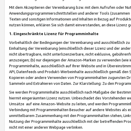
Mit dem Akzeptieren der Vereinbarung bzw. mit dem Aufrufen oder Nutz
Anwendungsprogrammierschnittstellen und anderer Tools (zusammen die
Texten und sonstigen Informationen und Inhalten in Bezug auf Produkte
nutzen können, erklären Sie sich damit einverstanden, an diese Lizenz 
1. Eingeschränkte Lizenz für Programminhalte
Vorbehaltlich der Bedingungen der Vereinbarung und ausschließlich z
Einhaltung der Vereinbarung (einschließlich dieser Lizenz und der ande
nicht übertragbare, nicht unterlizenzierbare, nicht exklusive, gebühren
anzuzeigen; (b) nur diejenigen der Amazon-Marken zu verwenden (wie in 
Programminhalte, ausschließlich auf Ihrer Website und in Übereinstimmu
API, Datenfeeds und Produkt-Werbeinhalte ausschließlich gemäß den Spe
Kopieren oder andere Verwenden von Programminhalten zugunsten Dri
Sammeln und Extrahieren von Daten. Zur Klarstellung: Zu den Program
Sie werden Programminhalte ausschließlich nach Maßgabe der Besti
hiermit eingeräumten Lizenz nutzen. Unbeschadet des Vorstehenden we
Umsätze auf eine Amazon-Website zu leiten, und werden Programminhal
Verbindung mit Programminhalten Besucher auf andere Websites als ein
unmittelbarem Zusammenhang mit den Programminhalten stehen, Links z
Nutzung der Programminhalte ausschließlich mit der betreffenden Pr
nicht mit einer anderen Webpage verlinken.