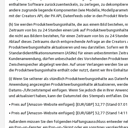
enthaltene Software zurückzuentwickeln, zu zerlegen, zu dekompilier
andere zugrunde liegende Komponenten (wie Modelle, Modellparameter
mit der Creators API, der PA API, Datenfeeds oder in den Produkt Werb
(h) Sie werden Produktwerbungsinhalte, die aus einem Bild bestehen, ni
Zeitraum von bis zu 24 Stunden einen Link auf Produktwerbungsinhalte
die nicht aus Bildern bestehen, für einen Zeitraum von bis zu 24 Stund
Ablauf dieses Zeitraums durch entsprechende Anfrage an die Creators 
Produktwerbungsinhalte aktualisieren und neu darstellen. Sofern wir Ih
Standardidentifikationsnummern (ASINs) für einen unbestimmten Zeitra
Kundenanwendung, dürfen unbeschadet des Vorstehenden Produktwerbu
Zwischenspeicher abgelegt werden. Auf unser Verlangen werden Sie un
die Produktwerbungsinhalte enthält oder nutzt, damit wir Ihre Einhalt
(i) Wenn Sie seltener als stündlich Produktwerbungsinhalte aus Datenfe
Anwendung angezeigten Produktwerbungsinhalte aktualisieren, werden 
Datums-/Uhrzeitstempel einfügen. Wenn Sie jedoch die in Ihrer Anwe
und aktualisiert haben, kann der Datumsteil des Stempels entfallen. Dies
• Preis auf [Amazon-Website einfügen]: [EUR/GBP] 32,77 (Stand 07.01.
• Preis auf [Amazon-Website einfügen]: [EUR/GBP] 32,77 (Stand 14:11 
Außerdem müssen Sie den folgenden Haftungsausschluss entweder neb
ein Pop-up-Fenster, ein Pop-up-Skript oder ein sonstiges vergleichba