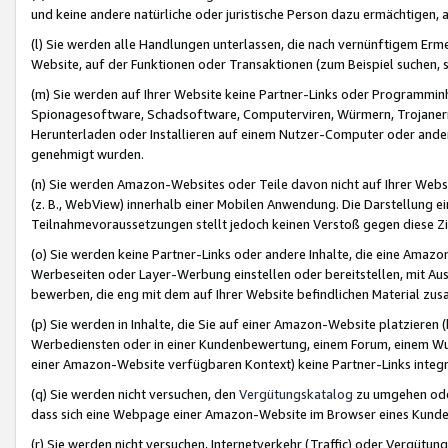
und keine andere natürliche oder juristische Person dazu ermächtigen, a
(l) Sie werden alle Handlungen unterlassen, die nach vernünftigem Erme
Website, auf der Funktionen oder Transaktionen (zum Beispiel suchen, s
(m) Sie werden auf Ihrer Website keine Partner-Links oder Programmin
Spionagesoftware, Schadsoftware, Computerviren, Würmern, Trojaner
Herunterladen oder Installieren auf einem Nutzer-Computer oder ande
genehmigt wurden.
(n) Sie werden Amazon-Websites oder Teile davon nicht auf Ihrer Websi
(z. B., WebView) innerhalb einer Mobilen Anwendung. Die Darstellung ein
Teilnahmevoraussetzungen stellt jedoch keinen Verstoß gegen diese Zif
(o) Sie werden keine Partner-Links oder andere Inhalte, die eine Am
Werbeseiten oder Layer-Werbung einstellen oder bereitstellen, mit Au
bewerben, die eng mit dem auf Ihrer Website befindlichen Material z
(p) Sie werden in Inhalte, die Sie auf einer Amazon-Website platzier
Werbediensten oder in einer Kundenbewertung, einem Forum, einem Wun
einer Amazon-Website verfügbaren Kontext) keine Partner-Links integr
(q) Sie werden nicht versuchen, den
Vergütungskatalog
zu umgehen oder
dass sich eine Webpage einer Amazon-Website im Browser eines Kunden 
(r) Sie werden nicht versuchen, Internetverkehr (Traffic) oder Vergü