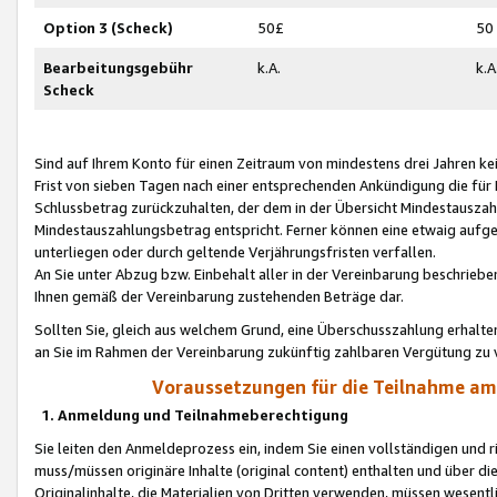
Option 3 (Scheck)
50£
50
Bearbeitungsgebühr
k.A.
k.A
Scheck
Sind auf Ihrem Konto für einen Zeitraum von mindestens drei Jahren kein
Frist von sieben Tagen nach einer entsprechenden Ankündigung die für
Schlussbetrag zurückzuhalten, der dem in der Übersicht Mindestausz
Mindestauszahlungsbetrag entspricht. Ferner können eine etwaig aufg
unterliegen oder durch geltende Verjährungsfristen verfallen.
An Sie unter Abzug bzw. Einbehalt aller in der Vereinbarung beschrieb
Ihnen gemäß der Vereinbarung zustehenden Beträge dar.
Sollten Sie, gleich aus welchem Grund, eine Überschusszahlung erhalte
an Sie im Rahmen der Vereinbarung zukünftig zahlbaren Vergütung zu 
Voraussetzungen für die Teilnahme a
1. Anmeldung und Teilnahmeberechtigung
Sie leiten den Anmeldeprozess ein, indem Sie einen vollständigen und 
muss/müssen originäre Inhalte (original content) enthalten und über d
Originalinhalte, die Materialien von Dritten verwenden, müssen wese