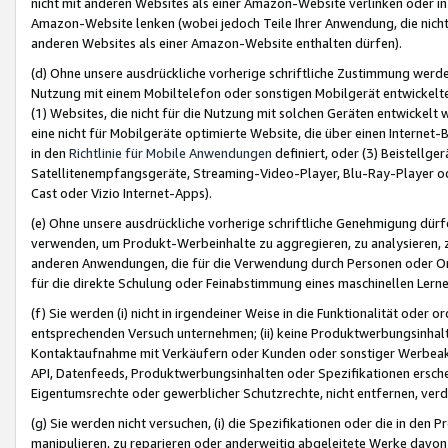
nicht mit anderen Websites als einer Amazon-Website verlinken oder i
Amazon-Website lenken (wobei jedoch Teile Ihrer Anwendung, die nich
anderen Websites als einer Amazon-Website enthalten dürfen).
(d) Ohne unsere ausdrückliche vorherige schriftliche Zustimmung werd
Nutzung mit einem Mobiltelefon oder sonstigen Mobilgerät entwickelt
(1) Websites, die nicht für die Nutzung mit solchen Geräten entwickelt
eine nicht für Mobilgeräte optimierte Website, die über einen Interne
in den
Richtlinie für Mobile Anwendungen
definiert, oder (3) Beistellge
Satellitenempfangsgeräte, Streaming-Video-Player, Blu-Ray-Player ode
Cast oder Vizio Internet-Apps).
(e) Ohne unsere ausdrückliche vorherige schriftliche Genehmigung dürfe
verwenden, um Produkt-Werbeinhalte zu aggregieren, zu analysieren, 
anderen Anwendungen, die für die Verwendung durch Personen oder Or
für die direkte Schulung oder Feinabstimmung eines maschinellen Lern
(f) Sie werden (i) nicht in irgendeiner Weise in die Funktionalität ode
entsprechenden Versuch unternehmen; (ii) keine Produktwerbungsinha
Kontaktaufnahme mit Verkäufern oder Kunden oder sonstiger Werbeaktiv
API, Datenfeeds, Produktwerbungsinhalten oder Spezifikationen erschei
Eigentumsrechte oder gewerblicher Schutzrechte, nicht entfernen, verd
(g) Sie werden nicht versuchen, (i) die Spezifikationen oder die in de
manipulieren, zu reparieren oder anderweitig abgeleitete Werke davon z