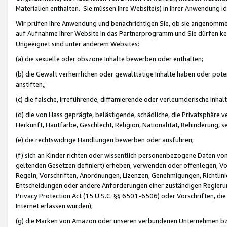
Materialien enthalten. Sie müssen Ihre Website(s) in Ihrer Anwendung ide
Wir prüfen Ihre Anwendung und benachrichtigen Sie, ob sie angenommen
auf Aufnahme Ihrer Website in das Partnerprogramm und Sie dürfen kei
Ungeeignet sind unter anderem Websites:
(a) die sexuelle oder obszöne Inhalte bewerben oder enthalten;
(b) die Gewalt verherrlichen oder gewalttätige Inhalte haben oder pot
anstiften,;
(c) die falsche, irreführende, diffamierende oder verleumderische Inha
(d) die von Hass geprägte, belästigende, schädliche, die Privatsphäre v
Herkunft, Hautfarbe, Geschlecht, Religion, Nationalität, Behinderung, 
(e) die rechtswidrige Handlungen bewerben oder ausführen;
(f) sich an Kinder richten oder wissentlich personenbezogene Daten vo
geltenden Gesetzen definiert) erheben, verwenden oder offenlegen, Vo
Regeln, Vorschriften, Anordnungen, Lizenzen, Genehmigungen, Richtlini
Entscheidungen oder andere Anforderungen einer zuständigen Regierung
Privacy Protection Act (15 U.S.C. §§ 6501-6506) oder Vorschriften, di
Internet erlassen wurden);
(g) die Marken von Amazon oder unseren verbundenen Unternehmen b