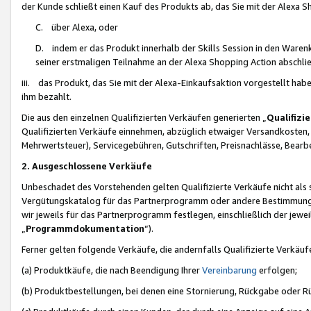
der Kunde schließt einen Kauf des Produkts ab, das Sie mit der Alexa 
C. über Alexa, oder
D. indem er das Produkt innerhalb der Skills Session in den Waren
seiner erstmaligen Teilnahme an der Alexa Shopping Action abschlie
iii. das Produkt, das Sie mit der Alexa-Einkaufsaktion vorgestellt ha
ihm bezahlt.
Die aus den einzelnen Qualifizierten Verkäufen generierten „
Qualifizi
Qualifizierten Verkäufe einnehmen, abzüglich etwaiger Versandkosten
Mehrwertsteuer), Servicegebühren, Gutschriften, Preisnachlässe, Bear
2. Ausgeschlossene Verkäufe
Unbeschadet des Vorstehenden gelten Qualifizierte Verkäufe nicht als
Vergütungskatalog für das Partnerprogramm oder andere Bestimmungen,
wir jeweils für das Partnerprogramm festlegen, einschließlich der jewe
„
Programmdokumentation
“).
Ferner gelten folgende Verkäufe, die andernfalls Qualifizierte Verkä
(a) Produktkäufe, die nach Beendigung Ihrer
Vereinbarung
erfolgen;
(b) Produktbestellungen, bei denen eine Stornierung, Rückgabe oder R