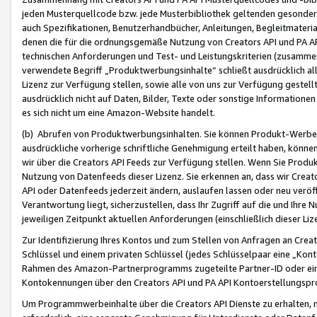
jeden Musterquellcode bzw. jede Musterbibliothek geltenden gesonder
auch Spezifikationen, Benutzerhandbücher, Anleitungen, Begleitmaterial
denen die für die ordnungsgemäße Nutzung von Creators API und PA A
technischen Anforderungen und Test- und Leistungskriterien (zusammen
verwendete Begriff „Produktwerbungsinhalte“ schließt ausdrücklich al
Lizenz zur Verfügung stellen, sowie alle von uns zur Verfügung gestel
ausdrücklich nicht auf Daten, Bilder, Texte oder sonstige Informatione
es sich nicht um eine Amazon-Website handelt.
(b) Abrufen von Produktwerbungsinhalten. Sie können Produkt-Werbein
ausdrückliche vorherige schriftliche Genehmigung erteilt haben, könn
wir über die Creators API Feeds zur Verfügung stellen. Wenn Sie Produk
Nutzung von Datenfeeds dieser Lizenz. Sie erkennen an, dass wir Creat
API oder Datenfeeds jederzeit ändern, auslaufen lassen oder neu veröffe
Verantwortung liegt, sicherzustellen, dass Ihr Zugriff auf die und Ihr
jeweiligen Zeitpunkt aktuellen Anforderungen (einschließlich dieser Liz
Zur Identifizierung Ihres Kontos und zum Stellen von Anfragen an Crea
Schlüssel und einem privaten Schlüssel (jedes Schlüsselpaar eine „Kon
Rahmen des Amazon-Partnerprogramms zugeteilte Partner-ID oder ein
Kontokennungen über den Creators API und PA API Kontoerstellungspro
Um Programmwerbeinhalte über die Creators API Dienste zu erhalten, m