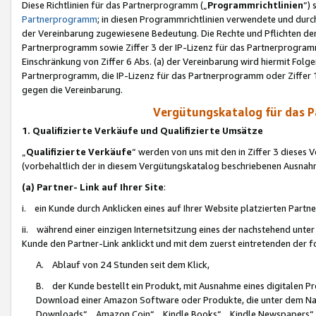
Diese Richtlinien für das Partnerprogramm („
Programmrichtlinien
“)
Partnerprogramm
; in diesen Programmrichtlinien verwendete und durch
der Vereinbarung zugewiesene Bedeutung. Die Rechte und Pflichten de
Partnerprogramm sowie Ziffer 3 der IP-Lizenz für das Partnerprogram
Einschränkung von Ziffer 6 Abs. (a) der Vereinbarung wird hiermit Fol
Partnerprogramm, die IP-Lizenz für das Partnerprogramm oder Ziffer 1
gegen die Vereinbarung.
Vergütungskatalog für das 
1. Qualifizierte Verkäufe und Qualifizierte Umsätze
„
Qualifizierte Verkäufe
“ werden von uns mit den in Ziffer 3 diese
(vorbehaltlich der in diesem Vergütungskatalog beschriebenen Ausnah
(a) Partner- Link auf Ihrer Site
:
i. ein Kunde durch Anklicken eines auf Ihrer Website platzierten Part
ii. während einer einzigen Internetsitzung eines der nachstehend unter (i)
Kunde den Partner-Link anklickt und mit dem zuerst eintretenden der f
A. Ablauf von 24 Stunden seit dem Klick,
B. der Kunde bestellt ein Produkt, mit Ausnahme eines digitalen P
Download einer Amazon Software oder Produkte, die unter dem N
Downloads“, „Amazon Coin“, „Kindle Books“, „Kindle Newspapers“, „