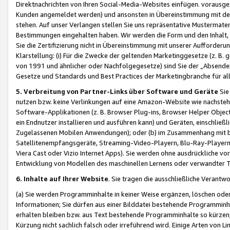
Direktnachrichten von Ihren Social-Media-Websites einfügen. vorausg
Kunden angemeldet werden) und ansonsten in Übereinstimmung mit der
stehen. Auf unser Verlangen stellen Sie uns repräsentative Mustermater
Bestimmungen eingehalten haben. Wir werden die Form und den Inhalt, di
Sie die Zertifizierung nicht in Übereinstimmung mit unserer Aufforderu
Klarstellung: (i) Für die Zwecke der geltenden Marketinggesetze (z. 
von 1991 und ähnlicher oder Nachfolgegesetze) sind Sie der „Absender“ j
Gesetze und Standards und Best Practices der Marketingbranche für 
5. Verbreitung von Partner-Links über Software und Geräte
Sie
nutzen bzw. keine Verlinkungen auf eine Amazon-Website wie nachsteh
Software-Applikationen (z. B. Browser Plug-ins, Browser Helper Objec
ein Endnutzer installieren und ausführen kann) und Geräten, einschlie
Zugelassenen Mobilen Anwendungen); oder (b) im Zusammenhang mit bzw.
Satellitenempfangsgeräte, Streaming-Video-Playern, Blu-Ray-Playern 
Viera Cast oder Vizio Internet Apps). Sie werden ohne ausdrückliche v
Entwicklung von Modellen des maschinellen Lernens oder verwandter 
6. Inhalte auf Ihrer Website
. Sie tragen die ausschließliche Verantwo
(a) Sie werden Programminhalte in keiner Weise ergänzen, löschen oder
Informationen; Sie dürfen aus einer Bilddatei bestehende Programminhal
erhalten bleiben bzw. aus Text bestehende Programminhalte so kürzen, 
Kürzung nicht sachlich falsch oder irreführend wird. Einige Arten von L