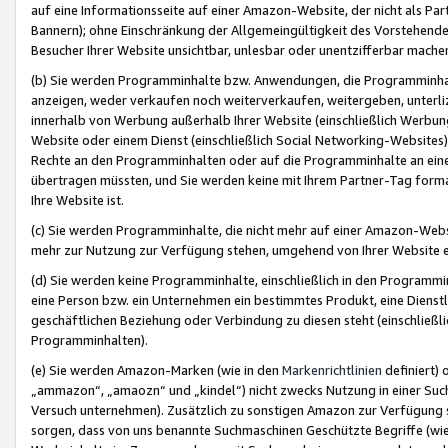
auf eine Informationsseite auf einer Amazon-Website, der nicht als Part
Bannern); ohne Einschränkung der Allgemeingültigkeit des Vorstehende
Besucher Ihrer Website unsichtbar, unlesbar oder unentzifferbar mache
(b) Sie werden Programminhalte bzw. Anwendungen, die Programminhalt
anzeigen, weder verkaufen noch weiterverkaufen, weitergeben, unterli
innerhalb von Werbung außerhalb Ihrer Website (einschließlich Werbun
Website oder einem Dienst (einschließlich Social Networking-Website
Rechte an den Programminhalten oder auf die Programminhalte an eine a
übertragen müssten, und Sie werden keine mit Ihrem Partner-Tag formati
Ihre Website ist.
(c) Sie werden Programminhalte, die nicht mehr auf einer Amazon-Websit
mehr zur Nutzung zur Verfügung stehen, umgehend von Ihrer Website e
(d) Sie werden keine Programminhalte, einschließlich in den Programmin
eine Person bzw. ein Unternehmen ein bestimmtes Produkt, eine Dienstle
geschäftlichen Beziehung oder Verbindung zu diesen steht (einschließli
Programminhalten).
(e) Sie werden Amazon-Marken (wie in den
Markenrichtlinien
definiert) 
„ammazon“, „amaozn“ und „kindel“) nicht zwecks Nutzung in einer Suc
Versuch unternehmen). Zusätzlich zu sonstigen Amazon zur Verfügung 
sorgen, dass von uns benannte Suchmaschinen Geschützte Begriffe (wie 