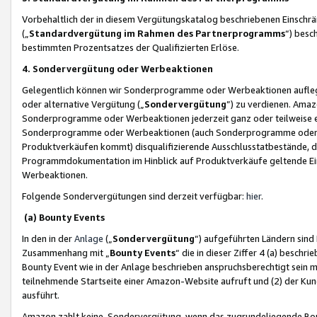
Vorbehaltlich der in diesem Vergütungskatalog beschriebenen Einschr
(„
Standardvergütung im Rahmen des Partnerprogramms
“) besc
bestimmten Prozentsatzes der Qualifizierten Erlöse.
4. Sondervergütung oder Werbeaktionen
Gelegentlich können wir Sonderprogramme oder Werbeaktionen auflegen,
oder alternative Vergütung („
Sondervergütung
”) zu verdienen. Amazo
Sonderprogramme oder Werbeaktionen jederzeit ganz oder teilweise einz
Sonderprogramme oder Werbeaktionen (auch Sonderprogramme oder We
Produktverkäufen kommt) disqualifizierende Ausschlusstatbestände, di
Programmdokumentation im Hinblick auf Produktverkäufe geltende E
Werbeaktionen.
Folgende Sondervergütungen sind derzeit verfügbar:
hier
.
(a) Bounty Events
In den in der
Anlage
(„
Sondervergütung
“) aufgeführten Ländern sind
Zusammenhang mit „
Bounty Events
“ die in dieser Ziffer 4 (a) besch
Bounty Event wie in der Anlage beschrieben anspruchsberechtigt sein mu
teilnehmende Startseite einer Amazon-Website aufruft und (2) der Kun
ausführt.
Amazon zahlt keine Sondervergütung, wenn das zugrundeliegende Boun