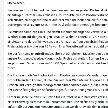
überwachen).
Sie können Produkte (und die damit zusammenhängenden Partner-Links)
hinzufügen. Partner-Links müssen auf Produkte (wie im Produktkatalog de
sich zusätzlich originäre Inhalte auf Ihrer Website befinden, die für 
Suchergebnisse, Events (z. B. Prime Day) oder die Homepages bestimmte
Sie müssen sämtliche Links und damit zusammenhängende Verweise auf z
Werbeaktion auf der jeweiligen Amazon-Website endet. Falls Sie beisp
einstellen und darauf hinweisen, dass Amazon auf ausgewählte Kleidun
Preisnachlass in Höhe von 15 % von Ihrer Website entfernen, sobald di
Sie dürfen keine unzutreffenden, überschwänglichen, täuschenden od
unsere Richtlinien, Werbeaktionen oder Preise aufstellen. Stellen Sie 
angebotenen Smartphone mit 64 GB Speicherkapazität ein, so dürfen S
führt.
Die Preise und die Verfügbarkeit von Produkten können Veränderungen 
Produkte ändern können, dürfen Sie auf Ihrer Website nur Angaben zu P
Preisen und Verfügbarkeit dargestellt sind bedienen oder (b) Sie Daten
der Lizenz festgelegten Anforderungen für die Nutzung von PA API einh
Ferner müssen Sie, falls Sie Preise für ein Produkt auf Ihrer Website in 
einer Preisvergleichsmaschine) zusammen mit Preisen für das gleiche o
außerhalb der Amazon-Website angeboten werden, jeweils den niedrigst