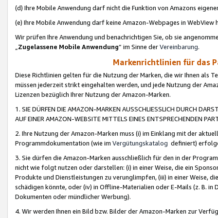
(d) Ihre Mobile Anwendung darf nicht die Funktion von Amazons eige
(e) Ihre Mobile Anwendung darf keine Amazon-Webpages in WebView 
Wir prüfen Ihre Anwendung und benachrichtigen Sie, ob sie angenomm
„
Zugelassene Mobile Anwendung
“ im Sinne der
Vereinbarung
.
Markenrichtlinien für das 
Diese Richtlinien gelten für die Nutzung der Marken, die wir Ihnen als 
müssen jederzeit strikt eingehalten werden, und jede Nutzung der Ama
Lizenzen bezüglich Ihrer Nutzung der Amazon-Marken.
1. SIE DÜRFEN DIE AMAZON-MARKEN AUSSCHLIESSLICH DURCH DARS
AUF EINER AMAZON-WEBSITE MITTELS EINES ENTSPRECHENDEN PART
2. Ihre Nutzung der Amazon-Marken muss (i) im Einklang mit der aktuells
Programmdokumentation (wie im
Vergütungskatalog
definiert) erfolg
3. Sie dürfen die Amazon-Marken ausschließlich für den in der Progr
nicht wie folgt nutzen oder darstellen: (i) in einer Weise, die ein Spo
Produkte und Dienstleistungen zu verunglimpfen, (iii) in einer Weise
schädigen könnte, oder (iv) in Offline-Materialien oder E-Mails (z. B.
Dokumenten oder mündlicher Werbung).
4. Wir werden Ihnen ein Bild bzw. Bilder der Amazon-Marken zur Verfüg