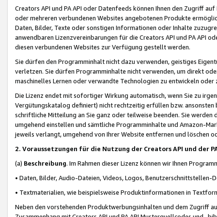
Creators API und PA API oder Datenfeeds können Ihnen den Zugriff auf D
oder mehreren verbundenen Websites angebotenen Produkte ermögliche
Daten, Bilder, Texte oder sonstigen Informationen oder Inhalte zuzugre
anwendbaren Lizenzvereinbarungen für die Creators API und PA API od
diesen verbundenen Websites zur Verfügung gestellt werden.
Sie dürfen den Programminhalt nicht dazu verwenden, geistiges Eigent
verletzen. Sie dürfen Programminhalte nicht verwenden, um direkt ode
maschinelles Lernen oder verwandte Technologien zu entwickeln oder zu
Die Lizenz endet mit sofortiger Wirkung automatisch, wenn Sie zu irg
Vergütungskatalog definiert) nicht rechtzeitig erfüllen bzw. ansonsten
schriftliche Mitteilung an Sie ganz oder teilweise beenden. Sie werden
umgehend einstellen und sämtliche Programminhalte und Amazon-Marke
jeweils verlangt, umgehend von Ihrer Website entfernen und löschen od
2. Voraussetzungen für die Nutzung der Creators API und der P
(a)
Beschreibung
. Im Rahmen dieser Lizenz können wir Ihnen Programmi
• Daten, Bilder, Audio-Dateien, Videos, Logos, Benutzerschnittstellen-
• Textmaterialien, wie beispielsweise Produktinformationen in Textfor
Neben den vorstehenden Produktwerbungsinhalten und dem Zugriff auf 
Zusammenhang mit Creators API und PA API Musterquellcodes und -bibli