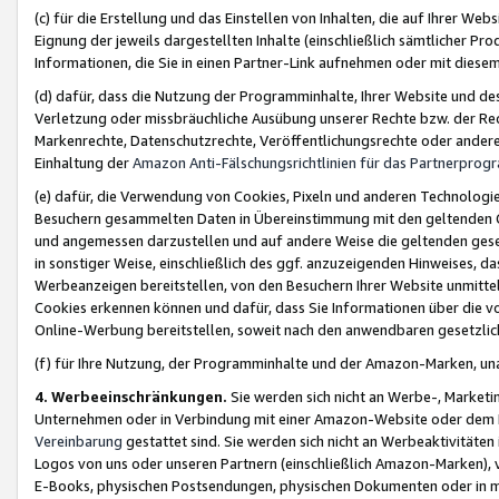
(c) für die Erstellung und das Einstellen von Inhalten, die auf Ihrer We
Eignung der jeweils dargestellten Inhalte (einschließlich sämtlicher 
Informationen, die Sie in einen Partner-Link aufnehmen oder mit diese
(d) dafür, dass die Nutzung der Programminhalte, Ihrer Website und des 
Verletzung oder missbräuchliche Ausübung unserer Rechte bzw. der Recht
Markenrechte, Datenschutzrechte, Veröffentlichungsrechte oder anderer
Einhaltung der
Amazon Anti-Fälschungsrichtlinien für das Partnerpro
(e) dafür, die Verwendung von Cookies, Pixeln und anderen Technologien
Besuchern gesammelten Daten in Übereinstimmung mit den geltenden Ge
und angemessen darzustellen und auf andere Weise die geltenden geset
in sonstiger Weise, einschließlich des ggf. anzuzeigenden Hinweises, d
Werbeanzeigen bereitstellen, von den Besuchern Ihrer Website unmitte
Cookies erkennen können und dafür, dass Sie Informationen über die v
Online-Werbung bereitstellen, soweit nach den anwendbaren gesetzlic
(f) für Ihre Nutzung, der Programminhalte und der Amazon-Marken, u
4. Werbeeinschränkungen.
Sie werden sich nicht an Werbe-, Market
Unternehmen oder in Verbindung mit einer Amazon-Website oder dem Pa
Vereinbarung
gestattet sind. Sie werden sich nicht an Werbeaktivitäten
Logos von uns oder unseren Partnern (einschließlich Amazon-Marken), 
E-Books, physischen Postsendungen, physischen Dokumenten oder in 