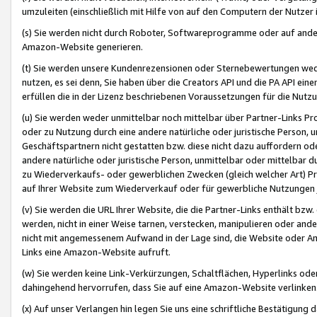
umzuleiten (einschließlich mit Hilfe von auf den Computern der Nutzer i
(s) Sie werden nicht durch Roboter, Softwareprogramme oder auf andere
Amazon-Website generieren.
(t) Sie werden unsere Kundenrezensionen oder Sternebewertungen wed
nutzen, es sei denn, Sie haben über die Creators API und die PA API e
erfüllen die in der Lizenz beschriebenen Voraussetzungen für die Nutzu
(u) Sie werden weder unmittelbar noch mittelbar über Partner-Links P
oder zu Nutzung durch eine andere natürliche oder juristische Person,
Geschäftspartnern nicht gestatten bzw. diese nicht dazu auffordern od
andere natürliche oder juristische Person, unmittelbar oder mittelbar
zu Wiederverkaufs- oder gewerblichen Zwecken (gleich welcher Art) 
auf Ihrer Website zum Wiederverkauf oder für gewerbliche Nutzungen 
(v) Sie werden die URL Ihrer Website, die die Partner-Links enthält b
werden, nicht in einer Weise tarnen, verstecken, manipulieren oder and
nicht mit angemessenem Aufwand in der Lage sind, die Website oder A
Links eine Amazon-Website aufruft.
(w) Sie werden keine Link-Verkürzungen, Schaltflächen, Hyperlinks ode
dahingehend hervorrufen, dass Sie auf eine Amazon-Website verlinken
(x) Auf unser Verlangen hin legen Sie uns eine schriftliche Bestätigung