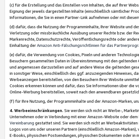
(c) für die Erstellung und das Einstellen von Inhalten, die auf Ihrer We
Eignung der jeweils dargestellten Inhalte (einschließlich sämtlicher 
Informationen, die Sie in einen Partner-Link aufnehmen oder mit diese
(d) dafür, dass die Nutzung der Programminhalte, Ihrer Website und des 
Verletzung oder missbräuchliche Ausübung unserer Rechte bzw. der Recht
Markenrechte, Datenschutzrechte, Veröffentlichungsrechte oder anderer
Einhaltung der
Amazon Anti-Fälschungsrichtlinien für das Partnerpro
(e) dafür, die Verwendung von Cookies, Pixeln und anderen Technologien
Besuchern gesammelten Daten in Übereinstimmung mit den geltenden Ge
und angemessen darzustellen und auf andere Weise die geltenden geset
in sonstiger Weise, einschließlich des ggf. anzuzeigenden Hinweises, d
Werbeanzeigen bereitstellen, von den Besuchern Ihrer Website unmitte
Cookies erkennen können und dafür, dass Sie Informationen über die v
Online-Werbung bereitstellen, soweit nach den anwendbaren gesetzlic
(f) für Ihre Nutzung, der Programminhalte und der Amazon-Marken, u
4. Werbeeinschränkungen.
Sie werden sich nicht an Werbe-, Market
Unternehmen oder in Verbindung mit einer Amazon-Website oder dem Pa
Vereinbarung
gestattet sind. Sie werden sich nicht an Werbeaktivitäten
Logos von uns oder unseren Partnern (einschließlich Amazon-Marken), 
E-Books, physischen Postsendungen, physischen Dokumenten oder in 