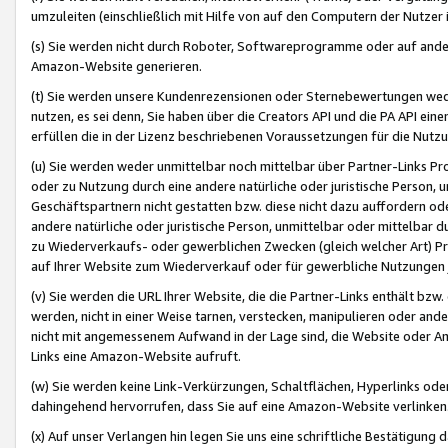
umzuleiten (einschließlich mit Hilfe von auf den Computern der Nutzer i
(s) Sie werden nicht durch Roboter, Softwareprogramme oder auf andere
Amazon-Website generieren.
(t) Sie werden unsere Kundenrezensionen oder Sternebewertungen wed
nutzen, es sei denn, Sie haben über die Creators API und die PA API e
erfüllen die in der Lizenz beschriebenen Voraussetzungen für die Nutzu
(u) Sie werden weder unmittelbar noch mittelbar über Partner-Links P
oder zu Nutzung durch eine andere natürliche oder juristische Person,
Geschäftspartnern nicht gestatten bzw. diese nicht dazu auffordern od
andere natürliche oder juristische Person, unmittelbar oder mittelbar
zu Wiederverkaufs- oder gewerblichen Zwecken (gleich welcher Art) 
auf Ihrer Website zum Wiederverkauf oder für gewerbliche Nutzungen 
(v) Sie werden die URL Ihrer Website, die die Partner-Links enthält b
werden, nicht in einer Weise tarnen, verstecken, manipulieren oder and
nicht mit angemessenem Aufwand in der Lage sind, die Website oder A
Links eine Amazon-Website aufruft.
(w) Sie werden keine Link-Verkürzungen, Schaltflächen, Hyperlinks ode
dahingehend hervorrufen, dass Sie auf eine Amazon-Website verlinken
(x) Auf unser Verlangen hin legen Sie uns eine schriftliche Bestätigung