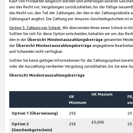
Kauf von Produkten eingelöst werden und unterliegen unseren Geschäf
uns das Recht vor, Vergütungen zurückzuhalten, bis der fällige Gesamt
das Recht vor, den Teil der Zahlungen, der den in der Zahlungstabelle 
Zahlungsart angibst. Die Zahlung per Amazon-Geschenkgutschein ist in
Option 3: Zahlung per Scheck.
Wir übersenden Ihnen einen Scheck in Höh
Sollten Sie sich für diese Option entscheiden, behalten wir uns das Rec
den in der
Übersicht Mindestauszahlungsbeträge
genannten Mindest
der
Übersicht Mindestauszahlungsbeträge
angegebene Bearbeitung
und Schweden nicht verfügbar.
Sollten Sie keine gültigen Informationen für die Zahlungsoption bereit
oder die Auszahlung verdienter Vergütung zurückhalten, bis Sie eine A
Übersicht Mindestauszahlungsbeträge
UK Maxium
UK
FR,
Minimum
un
Option 1 (Überweisung)
25£
25
£5,000
Option 2
25£
25
(Geschenkgutschein)