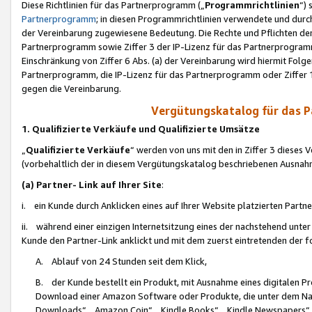
Diese Richtlinien für das Partnerprogramm („
Programmrichtlinien
“)
Partnerprogramm
; in diesen Programmrichtlinien verwendete und durch
der Vereinbarung zugewiesene Bedeutung. Die Rechte und Pflichten de
Partnerprogramm sowie Ziffer 3 der IP-Lizenz für das Partnerprogram
Einschränkung von Ziffer 6 Abs. (a) der Vereinbarung wird hiermit Fol
Partnerprogramm, die IP-Lizenz für das Partnerprogramm oder Ziffer 1
gegen die Vereinbarung.
Vergütungskatalog für das 
1. Qualifizierte Verkäufe und Qualifizierte Umsätze
„
Qualifizierte Verkäufe
“ werden von uns mit den in Ziffer 3 diese
(vorbehaltlich der in diesem Vergütungskatalog beschriebenen Ausnah
(a) Partner- Link auf Ihrer Site
:
i. ein Kunde durch Anklicken eines auf Ihrer Website platzierten Part
ii. während einer einzigen Internetsitzung eines der nachstehend unter (i)
Kunde den Partner-Link anklickt und mit dem zuerst eintretenden der f
A. Ablauf von 24 Stunden seit dem Klick,
B. der Kunde bestellt ein Produkt, mit Ausnahme eines digitalen P
Download einer Amazon Software oder Produkte, die unter dem N
Downloads“, „Amazon Coin“, „Kindle Books“, „Kindle Newspapers“, „