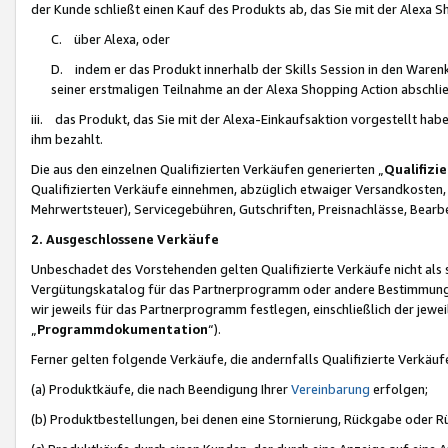
der Kunde schließt einen Kauf des Produkts ab, das Sie mit der Alexa 
C. über Alexa, oder
D. indem er das Produkt innerhalb der Skills Session in den Waren
seiner erstmaligen Teilnahme an der Alexa Shopping Action abschlie
iii. das Produkt, das Sie mit der Alexa-Einkaufsaktion vorgestellt ha
ihm bezahlt.
Die aus den einzelnen Qualifizierten Verkäufen generierten „
Qualifizi
Qualifizierten Verkäufe einnehmen, abzüglich etwaiger Versandkosten
Mehrwertsteuer), Servicegebühren, Gutschriften, Preisnachlässe, Bear
2. Ausgeschlossene Verkäufe
Unbeschadet des Vorstehenden gelten Qualifizierte Verkäufe nicht als
Vergütungskatalog für das Partnerprogramm oder andere Bestimmungen,
wir jeweils für das Partnerprogramm festlegen, einschließlich der jewe
„
Programmdokumentation
“).
Ferner gelten folgende Verkäufe, die andernfalls Qualifizierte Verkä
(a) Produktkäufe, die nach Beendigung Ihrer
Vereinbarung
erfolgen;
(b) Produktbestellungen, bei denen eine Stornierung, Rückgabe oder R