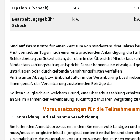
Option 3 (Scheck)
50£
50
Bearbeitungsgebühr
k.A.
k.A
Scheck
Sind auf Ihrem Konto für einen Zeitraum von mindestens drei Jahren kein
Frist von sieben Tagen nach einer entsprechenden Ankündigung die für
Schlussbetrag zurückzuhalten, der dem in der Übersicht Mindestausz
Mindestauszahlungsbetrag entspricht. Ferner können eine etwaig aufg
unterliegen oder durch geltende Verjährungsfristen verfallen.
An Sie unter Abzug bzw. Einbehalt aller in der Vereinbarung beschrieb
Ihnen gemäß der Vereinbarung zustehenden Beträge dar.
Sollten Sie, gleich aus welchem Grund, eine Überschusszahlung erhalte
an Sie im Rahmen der Vereinbarung zukünftig zahlbaren Vergütung zu 
Voraussetzungen für die Teilnahme a
1. Anmeldung und Teilnahmeberechtigung
Sie leiten den Anmeldeprozess ein, indem Sie einen vollständigen und 
muss/müssen originäre Inhalte (original content) enthalten und über d
Originalinhalte, die Materialien von Dritten verwenden, müssen wese