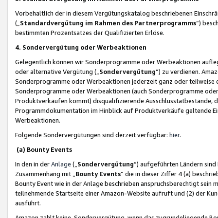
Vorbehaltlich der in diesem Vergütungskatalog beschriebenen Einschr
(„
Standardvergütung im Rahmen des Partnerprogramms
“) besc
bestimmten Prozentsatzes der Qualifizierten Erlöse.
4. Sondervergütung oder Werbeaktionen
Gelegentlich können wir Sonderprogramme oder Werbeaktionen auflegen,
oder alternative Vergütung („
Sondervergütung
”) zu verdienen. Amazo
Sonderprogramme oder Werbeaktionen jederzeit ganz oder teilweise einz
Sonderprogramme oder Werbeaktionen (auch Sonderprogramme oder We
Produktverkäufen kommt) disqualifizierende Ausschlusstatbestände, di
Programmdokumentation im Hinblick auf Produktverkäufe geltende E
Werbeaktionen.
Folgende Sondervergütungen sind derzeit verfügbar:
hier
.
(a) Bounty Events
In den in der
Anlage
(„
Sondervergütung
“) aufgeführten Ländern sind
Zusammenhang mit „
Bounty Events
“ die in dieser Ziffer 4 (a) besch
Bounty Event wie in der Anlage beschrieben anspruchsberechtigt sein mu
teilnehmende Startseite einer Amazon-Website aufruft und (2) der Kun
ausführt.
Amazon zahlt keine Sondervergütung, wenn das zugrundeliegende Boun