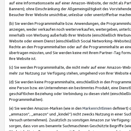
auf eine Informationsseite auf einer Amazon-Website, der nicht als Part
Bannern); ohne Einschränkung der Allgemeingültigkeit des Vorstehende
Besucher Ihrer Website unsichtbar, unlesbar oder unentzifferbar mache
(b) Sie werden Programminhalte bzw. Anwendungen, die Programminhalt
anzeigen, weder verkaufen noch weiterverkaufen, weitergeben, unterli
innerhalb von Werbung außerhalb Ihrer Website (einschließlich Werbun
Website oder einem Dienst (einschließlich Social Networking-Website
Rechte an den Programminhalten oder auf die Programminhalte an eine a
übertragen müssten, und Sie werden keine mit Ihrem Partner-Tag formati
Ihre Website ist.
(c) Sie werden Programminhalte, die nicht mehr auf einer Amazon-Websit
mehr zur Nutzung zur Verfügung stehen, umgehend von Ihrer Website e
(d) Sie werden keine Programminhalte, einschließlich in den Programmin
eine Person bzw. ein Unternehmen ein bestimmtes Produkt, eine Dienstle
geschäftlichen Beziehung oder Verbindung zu diesen steht (einschließli
Programminhalten).
(e) Sie werden Amazon-Marken (wie in den
Markenrichtlinien
definiert) 
„ammazon“, „amaozn“ und „kindel“) nicht zwecks Nutzung in einer Suc
Versuch unternehmen). Zusätzlich zu sonstigen Amazon zur Verfügung 
sorgen, dass von uns benannte Suchmaschinen Geschützte Begriffe (wie 