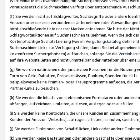
Werbeinhalte im Zusammenhang mit Suchergebnissen verwendet werden,
vorausgesetzt die Suchmaschine verfügt über entsprechende Ausschlu
(f) Sie werden nicht auf Schlagwörter, Suchbegriffe oder andere Ident
Amazon oder unseren verbundenen Unternehmen oder Abwandlungen bzw
nicht abschließende Liste unserer Marken entnehmen Sie bitte der Nich
Schlagwortauktionen auf Suchmaschinen teilnehmen, wenn die sich da
Kostenpflichtige Suchplatzierung (wie im
Vergütungskatalog
definiert
Suchmaschinen Links zur Verfügung stellen, damit Sie bei allgemeinen I
kostenfreien Suchergebnissen) auftauchen, solange Sie die
Vereinbaru
auf Ihre Website leiten und nicht unmittelbar oder mittelbar über eine
(g) Sie werden natürlichen oder juristischen Personen für die Nutzung 
Form von Geld, Rabatten, Preisnachlässen, Punkten, Spenden für Hilfs
beispielsweise keine Prämien- oder Treueprogramme auflegen, die Anrei
Partner-Links zu besuchen.
(h) Sie werden die Inhalte von elektronischen Formularen oder anderem M
abfangen, aufzeichnen, umleiten, auslesen, auslegen oder ausfüllen.
(i) Sie werden keine Kontodaten, die unsere Kunden im Zusammenhang 
Kunden der Amazon-Websites), abfragen, erheben, einholen, speichern,
(j) Sie werden Funktionen von Schaltflächen, Links oder andere Funkti
(k) Sie werden keine Bestellungen oder andere Geschäfte über eine Ama