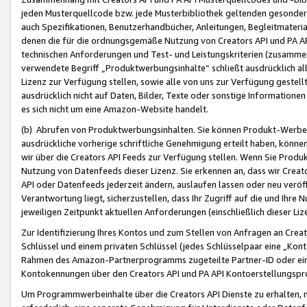
jeden Musterquellcode bzw. jede Musterbibliothek geltenden gesonder
auch Spezifikationen, Benutzerhandbücher, Anleitungen, Begleitmaterial
denen die für die ordnungsgemäße Nutzung von Creators API und PA A
technischen Anforderungen und Test- und Leistungskriterien (zusammen
verwendete Begriff „Produktwerbungsinhalte“ schließt ausdrücklich al
Lizenz zur Verfügung stellen, sowie alle von uns zur Verfügung gestel
ausdrücklich nicht auf Daten, Bilder, Texte oder sonstige Informatione
es sich nicht um eine Amazon-Website handelt.
(b) Abrufen von Produktwerbungsinhalten. Sie können Produkt-Werbein
ausdrückliche vorherige schriftliche Genehmigung erteilt haben, könn
wir über die Creators API Feeds zur Verfügung stellen. Wenn Sie Produk
Nutzung von Datenfeeds dieser Lizenz. Sie erkennen an, dass wir Creat
API oder Datenfeeds jederzeit ändern, auslaufen lassen oder neu veröffe
Verantwortung liegt, sicherzustellen, dass Ihr Zugriff auf die und Ihr
jeweiligen Zeitpunkt aktuellen Anforderungen (einschließlich dieser Liz
Zur Identifizierung Ihres Kontos und zum Stellen von Anfragen an Crea
Schlüssel und einem privaten Schlüssel (jedes Schlüsselpaar eine „Kon
Rahmen des Amazon-Partnerprogramms zugeteilte Partner-ID oder ein
Kontokennungen über den Creators API und PA API Kontoerstellungspro
Um Programmwerbeinhalte über die Creators API Dienste zu erhalten, m