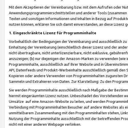
Mit dem Akzeptieren der Vereinbarung bzw. mit dem Aufrufen oder Nutz
Anwendungsprogrammierschnittstellen und anderer Tools (zusammen die
Texten und sonstigen Informationen und Inhalten in Bezug auf Produkte
nutzen können, erklären Sie sich damit einverstanden, an diese Lizenz 
1. Eingeschränkte Lizenz für Programminhalte
Vorbehaltlich der Bedingungen der Vereinbarung und ausschließlich z
Einhaltung der Vereinbarung (einschließlich dieser Lizenz und der ande
nicht übertragbare, nicht unterlizenzierbare, nicht exklusive, gebühren
anzuzeigen; (b) nur diejenigen der Amazon-Marken zu verwenden (wie in 
Programminhalte, ausschließlich auf Ihrer Website und in Übereinstimmu
API, Datenfeeds und Produkt-Werbeinhalte ausschließlich gemäß den Spe
Kopieren oder andere Verwenden von Programminhalten zugunsten Dri
Sammeln und Extrahieren von Daten. Zur Klarstellung: Zu den Program
Sie werden Programminhalte ausschließlich nach Maßgabe der Besti
hiermit eingeräumten Lizenz nutzen. Unbeschadet des Vorstehenden we
Umsätze auf eine Amazon-Website zu leiten, und werden Programminhal
Verbindung mit Programminhalten Besucher auf andere Websites als ein
unmittelbarem Zusammenhang mit den Programminhalten stehen, Links z
Nutzung der Programminhalte ausschließlich mit der betreffenden Pr
nicht mit einer anderen Webpage verlinken.