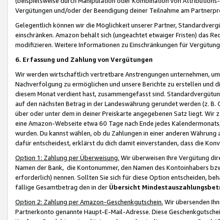
(beispielsweise durch Manipulation oder Kombination von Attributions-
Vergütungen und/oder der Beendigung deiner Teilnahme am Partnerp
Gelegentlich können wir die Möglichkeit unserer Partner, Standardv
einschränken. Amazon behält sich (ungeachtet etwaiger Fristen) das Re
modifizieren. Weitere Informationen zu Einschränkungen für Vergütung
6. Erfassung und Zahlung von Vergütungen
Wir werden wirtschaftlich vertretbare Anstrengungen unternehmen, um 
Nachverfolgung zu ermöglichen und unsere Berichte zu erstellen und di
diesem Monat verdient hast, zusammengefasst sind. Standardvergütung
auf den nächsten Betrag in der Landeswährung gerundet werden (z. B. C
über oder unter dem in deiner Preiskarte angegebenen Satz liegt. Wir
eine Amazon-Webseite etwa 60 Tage nach Ende jedes Kalendermonats, i
wurden. Du kannst wählen, ob du Zahlungen in einer anderen Währung
dafür entscheidest, erklärst du dich damit einverstanden, dass die K
Option 1: Zahlung per Überweisung.
Wir überweisen Ihre Vergütung dir
Namen der Bank, die Kontonummer, den Namen des Kontoinhabers bzw. a
erforderlich) nennen. Sollten Sie sich für diese Option entscheiden, be
fällige Gesamtbetrag den in der
Übersicht Mindestauszahlungsbet
Option 2: Zahlung per Amazon-Geschenkgutschein.
Wir übersenden Ihne
Partnerkonto genannte Haupt-E-Mail-Adresse. Diese Geschenkgutschei