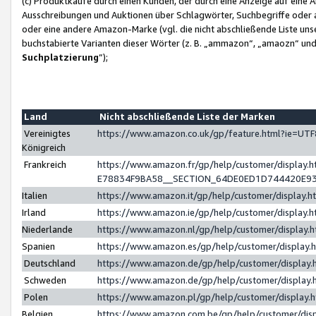
(c) Produktkäufe durch einen Kunden, der durch eine Anzeige auf eine 
Ausschreibungen und Auktionen über Schlagwörter, Suchbegriffe oder 
oder eine andere Amazon-Marke (vgl. die nicht abschließende Liste un
buchstabierte Varianten dieser Wörter (z. B. „ammazon“, „amaozn“ und „
Suchplatzierung
”);
Land
Nicht abschließende Liste der Marken
Vereinigtes
https://www.amazon.co.uk/gp/feature.html?ie=U
Königreich
Frankreich
https://www.amazon.fr/gp/help/customer/displa
E78834F9BA58__SECTION_64DE0ED1D744420E9
Italien
https://www.amazon.it/gp/help/customer/display
Irland
https://www.amazon.ie/gp/help/customer/displa
Niederlande
https://www.amazon.nl/gp/help/customer/display
Spanien
https://www.amazon.es/gp/help/customer/display
Deutschland
https://www.amazon.de/gp/help/customer/displa
Schweden
https://www.amazon.de/gp/help/customer/displa
Polen
https://www.amazon.pl/gp/help/customer/display
Belgien
https://www.amazon.com.be/gp/help/customer/d