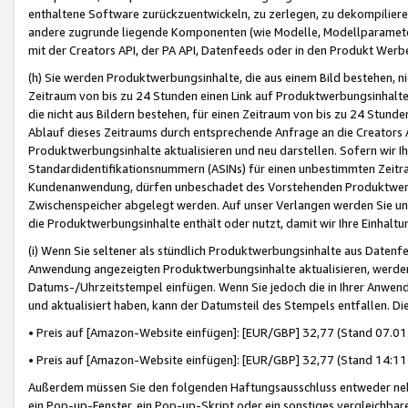
enthaltene Software zurückzuentwickeln, zu zerlegen, zu dekompilier
andere zugrunde liegende Komponenten (wie Modelle, Modellparameter
mit der Creators API, der PA API, Datenfeeds oder in den Produkt Werb
(h) Sie werden Produktwerbungsinhalte, die aus einem Bild bestehen, ni
Zeitraum von bis zu 24 Stunden einen Link auf Produktwerbungsinhalte
die nicht aus Bildern bestehen, für einen Zeitraum von bis zu 24 Stund
Ablauf dieses Zeitraums durch entsprechende Anfrage an die Creators 
Produktwerbungsinhalte aktualisieren und neu darstellen. Sofern wir Ih
Standardidentifikationsnummern (ASINs) für einen unbestimmten Zeitra
Kundenanwendung, dürfen unbeschadet des Vorstehenden Produktwerbu
Zwischenspeicher abgelegt werden. Auf unser Verlangen werden Sie un
die Produktwerbungsinhalte enthält oder nutzt, damit wir Ihre Einhalt
(i) Wenn Sie seltener als stündlich Produktwerbungsinhalte aus Datenfe
Anwendung angezeigten Produktwerbungsinhalte aktualisieren, werden 
Datums-/Uhrzeitstempel einfügen. Wenn Sie jedoch die in Ihrer Anwe
und aktualisiert haben, kann der Datumsteil des Stempels entfallen. Dies
• Preis auf [Amazon-Website einfügen]: [EUR/GBP] 32,77 (Stand 07.01.
• Preis auf [Amazon-Website einfügen]: [EUR/GBP] 32,77 (Stand 14:11 
Außerdem müssen Sie den folgenden Haftungsausschluss entweder neb
ein Pop-up-Fenster, ein Pop-up-Skript oder ein sonstiges vergleichba