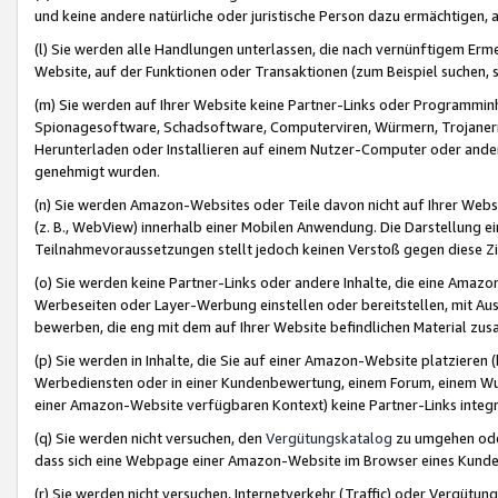
und keine andere natürliche oder juristische Person dazu ermächtigen, a
(l) Sie werden alle Handlungen unterlassen, die nach vernünftigem Erme
Website, auf der Funktionen oder Transaktionen (zum Beispiel suchen, s
(m) Sie werden auf Ihrer Website keine Partner-Links oder Programmin
Spionagesoftware, Schadsoftware, Computerviren, Würmern, Trojaner
Herunterladen oder Installieren auf einem Nutzer-Computer oder ande
genehmigt wurden.
(n) Sie werden Amazon-Websites oder Teile davon nicht auf Ihrer Websi
(z. B., WebView) innerhalb einer Mobilen Anwendung. Die Darstellung ein
Teilnahmevoraussetzungen stellt jedoch keinen Verstoß gegen diese Zif
(o) Sie werden keine Partner-Links oder andere Inhalte, die eine Am
Werbeseiten oder Layer-Werbung einstellen oder bereitstellen, mit Au
bewerben, die eng mit dem auf Ihrer Website befindlichen Material z
(p) Sie werden in Inhalte, die Sie auf einer Amazon-Website platzier
Werbediensten oder in einer Kundenbewertung, einem Forum, einem Wun
einer Amazon-Website verfügbaren Kontext) keine Partner-Links integr
(q) Sie werden nicht versuchen, den
Vergütungskatalog
zu umgehen oder
dass sich eine Webpage einer Amazon-Website im Browser eines Kunden 
(r) Sie werden nicht versuchen, Internetverkehr (Traffic) oder Vergü