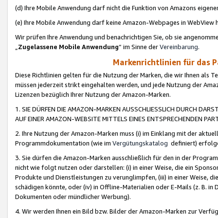
(d) Ihre Mobile Anwendung darf nicht die Funktion von Amazons eige
(e) Ihre Mobile Anwendung darf keine Amazon-Webpages in WebView 
Wir prüfen Ihre Anwendung und benachrichtigen Sie, ob sie angenomm
„
Zugelassene Mobile Anwendung
“ im Sinne der
Vereinbarung
.
Markenrichtlinien für das 
Diese Richtlinien gelten für die Nutzung der Marken, die wir Ihnen als 
müssen jederzeit strikt eingehalten werden, und jede Nutzung der Ama
Lizenzen bezüglich Ihrer Nutzung der Amazon-Marken.
1. SIE DÜRFEN DIE AMAZON-MARKEN AUSSCHLIESSLICH DURCH DARS
AUF EINER AMAZON-WEBSITE MITTELS EINES ENTSPRECHENDEN PART
2. Ihre Nutzung der Amazon-Marken muss (i) im Einklang mit der aktuells
Programmdokumentation (wie im
Vergütungskatalog
definiert) erfolg
3. Sie dürfen die Amazon-Marken ausschließlich für den in der Progr
nicht wie folgt nutzen oder darstellen: (i) in einer Weise, die ein Spo
Produkte und Dienstleistungen zu verunglimpfen, (iii) in einer Weise
schädigen könnte, oder (iv) in Offline-Materialien oder E-Mails (z. B.
Dokumenten oder mündlicher Werbung).
4. Wir werden Ihnen ein Bild bzw. Bilder der Amazon-Marken zur Verfüg