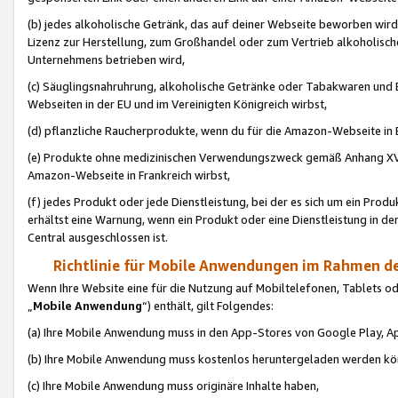
(b) jedes alkoholische Getränk, das auf deiner Webseite beworben wird
Lizenz zur Herstellung, zum Großhandel oder zum Vertrieb alkoholisch
Unternehmens betrieben wird,
(c) Säuglingsnahruhrung, alkoholische Getränke oder Tabakwaren und E
Webseiten in der EU und im Vereinigten Königreich wirbst,
(d) pflanzliche Raucherprodukte, wenn du für die Amazon-Webseite in B
(e) Produkte ohne medizinischen Verwendungszweck gemäß Anhang XVI 
Amazon-Webseite in Frankreich wirbst,
(f) jedes Produkt oder jede Dienstleistung, bei der es sich um ein Prod
erhältst eine Warnung, wenn ein Produkt oder eine Dienstleistung in de
Central ausgeschlossen ist.
Richtlinie für Mobile Anwendungen im Rahmen de
Wenn Ihre Website eine für die Nutzung auf Mobiltelefonen, Tablets 
„
Mobile Anwendung
“) enthält, gilt Folgendes:
(a) Ihre Mobile Anwendung muss in den App-Stores von Google Play, A
(b) Ihre Mobile Anwendung muss kostenlos heruntergeladen werden könn
(c) Ihre Mobile Anwendung muss originäre Inhalte haben,