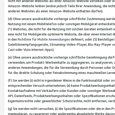
nicht mit anderen Websites als einer Amazon-Website verlinken oder i
Amazon-Website lenken (wobei jedoch Teile Ihrer Anwendung, die nich
anderen Websites als einer Amazon-Website enthalten dürfen).
(d) Ohne unsere ausdrückliche vorherige schriftliche Zustimmung werd
Nutzung mit einem Mobiltelefon oder sonstigen Mobilgerät entwickelt
(1) Websites, die nicht für die Nutzung mit solchen Geräten entwickelt
eine nicht für Mobilgeräte optimierte Website, die über einen Interne
in den
Richtlinie für Mobile Anwendungen
definiert, oder (3) Beistellge
Satellitenempfangsgeräte, Streaming-Video-Player, Blu-Ray-Player ode
Cast oder Vizio Internet-Apps).
(e) Ohne unsere ausdrückliche vorherige schriftliche Genehmigung dürfe
verwenden, um Produkt-Werbeinhalte zu aggregieren, zu analysieren, 
anderen Anwendungen, die für die Verwendung durch Personen oder Or
für die direkte Schulung oder Feinabstimmung eines maschinellen Lern
(f) Sie werden (i) nicht in irgendeiner Weise in die Funktionalität ode
entsprechenden Versuch unternehmen; (ii) keine Produktwerbungsinha
Kontaktaufnahme mit Verkäufern oder Kunden oder sonstiger Werbeaktiv
API, Datenfeeds, Produktwerbungsinhalten oder Spezifikationen erschei
Eigentumsrechte oder gewerblicher Schutzrechte, nicht entfernen, verd
(g) Sie werden nicht versuchen, (i) die Spezifikationen oder die in de
manipulieren, zu reparieren oder anderweitig abgeleitete Werke davon z