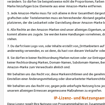
verändern. So dürfen Sie beispielsweise nicht die Proportionen, Farb
Marke hinzufügen bzw. Elemente aus einer Amazon-Marke entfernen.
5. Jede Amazon-Marke muss für sich alleine in ihrer Gesamtheit darge
grafischen oder Textelementen muss ein hinreichender Abstand gegebe
platzieren, der die Lesbarkeit oder Darstellung dieser Amazon-Marke b
6. Alle Rechte an den Amazon-Marken sind unser alleiniges Eigentum, 
kommt alleine uns zugute. Sie werden keine Handlungen vornehmen, 
stehen.
7. Du darfst kein Logo von, oder Inhalte erstellt von,
Drittanbietern au
anderweitig verwenden, es sei denn, du hast von diesem Verkäufer oder
8. Sie dürfen in keiner Rechtsordnung Marken nutzen oder zur Eintragu
keiner Rechtsordnung Marken, Domain-Namen, Subdomain-Namen, Benu
Amazon-Marke zum Verwechseln ähnlich sind.
Wir behalten uns das Recht vor, diese Markenrichtlinien und die gene
Einstellen einer Änderungsmitteilung oder überarbeiteter Markenricht
Wir behalten uns das Recht vor, gegen jede unbefugte Nutzung bzw. jede 
unserem alleinigen Ermessen angemessene Maßnahmen zu ergreifen.
IP-Lizenz- und Nutzungsan
Diese Lizenz regelt Ihre Nutzung von Programminhalten im Zusammen