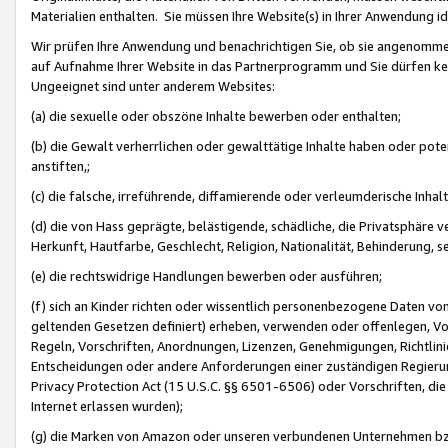
Materialien enthalten. Sie müssen Ihre Website(s) in Ihrer Anwendung ide
Wir prüfen Ihre Anwendung und benachrichtigen Sie, ob sie angenommen
auf Aufnahme Ihrer Website in das Partnerprogramm und Sie dürfen kei
Ungeeignet sind unter anderem Websites:
(a) die sexuelle oder obszöne Inhalte bewerben oder enthalten;
(b) die Gewalt verherrlichen oder gewalttätige Inhalte haben oder pot
anstiften,;
(c) die falsche, irreführende, diffamierende oder verleumderische Inha
(d) die von Hass geprägte, belästigende, schädliche, die Privatsphäre v
Herkunft, Hautfarbe, Geschlecht, Religion, Nationalität, Behinderung, 
(e) die rechtswidrige Handlungen bewerben oder ausführen;
(f) sich an Kinder richten oder wissentlich personenbezogene Daten vo
geltenden Gesetzen definiert) erheben, verwenden oder offenlegen, Vo
Regeln, Vorschriften, Anordnungen, Lizenzen, Genehmigungen, Richtlini
Entscheidungen oder andere Anforderungen einer zuständigen Regierung
Privacy Protection Act (15 U.S.C. §§ 6501-6506) oder Vorschriften, di
Internet erlassen wurden);
(g) die Marken von Amazon oder unseren verbundenen Unternehmen b