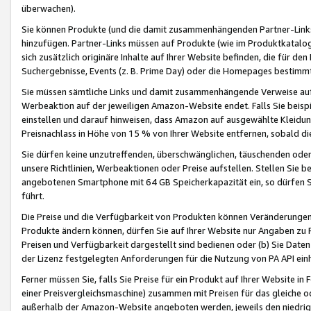
überwachen).
Sie können Produkte (und die damit zusammenhängenden Partner-Links)
hinzufügen. Partner-Links müssen auf Produkte (wie im Produktkatalog de
sich zusätzlich originäre Inhalte auf Ihrer Website befinden, die für 
Suchergebnisse, Events (z. B. Prime Day) oder die Homepages bestimmte
Sie müssen sämtliche Links und damit zusammenhängende Verweise auf z
Werbeaktion auf der jeweiligen Amazon-Website endet. Falls Sie beisp
einstellen und darauf hinweisen, dass Amazon auf ausgewählte Kleidun
Preisnachlass in Höhe von 15 % von Ihrer Website entfernen, sobald di
Sie dürfen keine unzutreffenden, überschwänglichen, täuschenden od
unsere Richtlinien, Werbeaktionen oder Preise aufstellen. Stellen Sie 
angebotenen Smartphone mit 64 GB Speicherkapazität ein, so dürfen S
führt.
Die Preise und die Verfügbarkeit von Produkten können Veränderungen 
Produkte ändern können, dürfen Sie auf Ihrer Website nur Angaben zu P
Preisen und Verfügbarkeit dargestellt sind bedienen oder (b) Sie Daten
der Lizenz festgelegten Anforderungen für die Nutzung von PA API einh
Ferner müssen Sie, falls Sie Preise für ein Produkt auf Ihrer Website in 
einer Preisvergleichsmaschine) zusammen mit Preisen für das gleiche o
außerhalb der Amazon-Website angeboten werden, jeweils den niedrigst