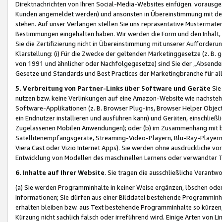
Direktnachrichten von Ihren Social-Media-Websites einfügen. vorausg
Kunden angemeldet werden) und ansonsten in Übereinstimmung mit der
stehen. Auf unser Verlangen stellen Sie uns repräsentative Mustermater
Bestimmungen eingehalten haben. Wir werden die Form und den Inhalt, di
Sie die Zertifizierung nicht in Übereinstimmung mit unserer Aufforderu
Klarstellung: (i) Für die Zwecke der geltenden Marketinggesetze (z. 
von 1991 und ähnlicher oder Nachfolgegesetze) sind Sie der „Absender“ j
Gesetze und Standards und Best Practices der Marketingbranche für 
5. Verbreitung von Partner-Links über Software und Geräte
Sie
nutzen bzw. keine Verlinkungen auf eine Amazon-Website wie nachsteh
Software-Applikationen (z. B. Browser Plug-ins, Browser Helper Objec
ein Endnutzer installieren und ausführen kann) und Geräten, einschlie
Zugelassenen Mobilen Anwendungen); oder (b) im Zusammenhang mit bzw.
Satellitenempfangsgeräte, Streaming-Video-Playern, Blu-Ray-Playern 
Viera Cast oder Vizio Internet Apps). Sie werden ohne ausdrückliche v
Entwicklung von Modellen des maschinellen Lernens oder verwandter 
6. Inhalte auf Ihrer Website
. Sie tragen die ausschließliche Verantwo
(a) Sie werden Programminhalte in keiner Weise ergänzen, löschen oder
Informationen; Sie dürfen aus einer Bilddatei bestehende Programminhal
erhalten bleiben bzw. aus Text bestehende Programminhalte so kürzen, 
Kürzung nicht sachlich falsch oder irreführend wird. Einige Arten von L