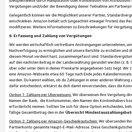
(beispielsweise durch Manipulation oder Kombination von Attributions-
Vergütungen und/oder der Beendigung deiner Teilnahme am Partnerp
Gelegentlich können wir die Möglichkeit unserer Partner, Standardv
einschränken. Amazon behält sich (ungeachtet etwaiger Fristen) das Re
modifizieren. Weitere Informationen zu Einschränkungen für Vergütung
6. Erfassung und Zahlung von Vergütungen
Wir werden wirtschaftlich vertretbare Anstrengungen unternehmen, um 
Nachverfolgung zu ermöglichen und unsere Berichte zu erstellen und di
diesem Monat verdient hast, zusammengefasst sind. Standardvergütung
auf den nächsten Betrag in der Landeswährung gerundet werden (z. B. C
über oder unter dem in deiner Preiskarte angegebenen Satz liegt. Wir
eine Amazon-Webseite etwa 60 Tage nach Ende jedes Kalendermonats, i
wurden. Du kannst wählen, ob du Zahlungen in einer anderen Währung
dafür entscheidest, erklärst du dich damit einverstanden, dass die K
Option 1: Zahlung per Überweisung.
Wir überweisen Ihre Vergütung dir
Namen der Bank, die Kontonummer, den Namen des Kontoinhabers bzw. a
erforderlich) nennen. Sollten Sie sich für diese Option entscheiden, be
fällige Gesamtbetrag den in der
Übersicht Mindestauszahlungsbet
Option 2: Zahlung per Amazon-Geschenkgutschein.
Wir übersenden Ihne
Partnerkonto genannte Haupt-E-Mail-Adresse. Diese Geschenkgutschei