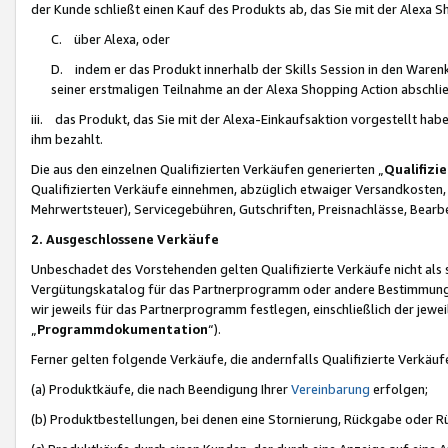
der Kunde schließt einen Kauf des Produkts ab, das Sie mit der Alexa 
C. über Alexa, oder
D. indem er das Produkt innerhalb der Skills Session in den Waren
seiner erstmaligen Teilnahme an der Alexa Shopping Action abschlie
iii. das Produkt, das Sie mit der Alexa-Einkaufsaktion vorgestellt ha
ihm bezahlt.
Die aus den einzelnen Qualifizierten Verkäufen generierten „
Qualifizi
Qualifizierten Verkäufe einnehmen, abzüglich etwaiger Versandkosten
Mehrwertsteuer), Servicegebühren, Gutschriften, Preisnachlässe, Bear
2. Ausgeschlossene Verkäufe
Unbeschadet des Vorstehenden gelten Qualifizierte Verkäufe nicht als
Vergütungskatalog für das Partnerprogramm oder andere Bestimmungen,
wir jeweils für das Partnerprogramm festlegen, einschließlich der jewe
„
Programmdokumentation
“).
Ferner gelten folgende Verkäufe, die andernfalls Qualifizierte Verkä
(a) Produktkäufe, die nach Beendigung Ihrer
Vereinbarung
erfolgen;
(b) Produktbestellungen, bei denen eine Stornierung, Rückgabe oder R