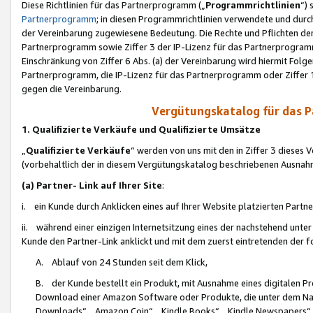
Diese Richtlinien für das Partnerprogramm („
Programmrichtlinien
“)
Partnerprogramm
; in diesen Programmrichtlinien verwendete und durch
der Vereinbarung zugewiesene Bedeutung. Die Rechte und Pflichten de
Partnerprogramm sowie Ziffer 3 der IP-Lizenz für das Partnerprogram
Einschränkung von Ziffer 6 Abs. (a) der Vereinbarung wird hiermit Fol
Partnerprogramm, die IP-Lizenz für das Partnerprogramm oder Ziffer 1
gegen die Vereinbarung.
Vergütungskatalog für das 
1. Qualifizierte Verkäufe und Qualifizierte Umsätze
„
Qualifizierte Verkäufe
“ werden von uns mit den in Ziffer 3 diese
(vorbehaltlich der in diesem Vergütungskatalog beschriebenen Ausnah
(a) Partner- Link auf Ihrer Site
:
i. ein Kunde durch Anklicken eines auf Ihrer Website platzierten Part
ii. während einer einzigen Internetsitzung eines der nachstehend unter (i)
Kunde den Partner-Link anklickt und mit dem zuerst eintretenden der f
A. Ablauf von 24 Stunden seit dem Klick,
B. der Kunde bestellt ein Produkt, mit Ausnahme eines digitalen P
Download einer Amazon Software oder Produkte, die unter dem N
Downloads“, „Amazon Coin“, „Kindle Books“, „Kindle Newspapers“, „