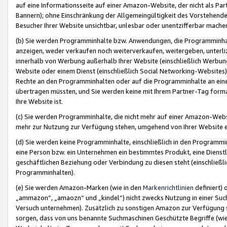
auf eine Informationsseite auf einer Amazon-Website, der nicht als Part
Bannern); ohne Einschränkung der Allgemeingültigkeit des Vorstehende
Besucher Ihrer Website unsichtbar, unlesbar oder unentzifferbar mache
(b) Sie werden Programminhalte bzw. Anwendungen, die Programminhalt
anzeigen, weder verkaufen noch weiterverkaufen, weitergeben, unterli
innerhalb von Werbung außerhalb Ihrer Website (einschließlich Werbun
Website oder einem Dienst (einschließlich Social Networking-Website
Rechte an den Programminhalten oder auf die Programminhalte an eine a
übertragen müssten, und Sie werden keine mit Ihrem Partner-Tag formati
Ihre Website ist.
(c) Sie werden Programminhalte, die nicht mehr auf einer Amazon-Websit
mehr zur Nutzung zur Verfügung stehen, umgehend von Ihrer Website e
(d) Sie werden keine Programminhalte, einschließlich in den Programmin
eine Person bzw. ein Unternehmen ein bestimmtes Produkt, eine Dienstle
geschäftlichen Beziehung oder Verbindung zu diesen steht (einschließli
Programminhalten).
(e) Sie werden Amazon-Marken (wie in den
Markenrichtlinien
definiert) 
„ammazon“, „amaozn“ und „kindel“) nicht zwecks Nutzung in einer Suc
Versuch unternehmen). Zusätzlich zu sonstigen Amazon zur Verfügung 
sorgen, dass von uns benannte Suchmaschinen Geschützte Begriffe (wie 