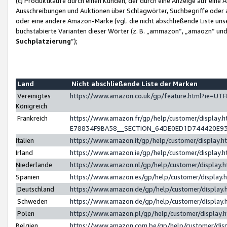
(c) Produktkäufe durch einen Kunden, der durch eine Anzeige auf eine 
Ausschreibungen und Auktionen über Schlagwörter, Suchbegriffe oder 
oder eine andere Amazon-Marke (vgl. die nicht abschließende Liste un
buchstabierte Varianten dieser Wörter (z. B. „ammazon“, „amaozn“ und „
Suchplatzierung
”);
Land
Nicht abschließende Liste der Marken
Vereinigtes
https://www.amazon.co.uk/gp/feature.html?ie=U
Königreich
Frankreich
https://www.amazon.fr/gp/help/customer/displa
E78834F9BA58__SECTION_64DE0ED1D744420E9
Italien
https://www.amazon.it/gp/help/customer/display
Irland
https://www.amazon.ie/gp/help/customer/displa
Niederlande
https://www.amazon.nl/gp/help/customer/display
Spanien
https://www.amazon.es/gp/help/customer/display
Deutschland
https://www.amazon.de/gp/help/customer/displa
Schweden
https://www.amazon.de/gp/help/customer/displa
Polen
https://www.amazon.pl/gp/help/customer/display
Belgien
https://www.amazon.com.be/gp/help/customer/d