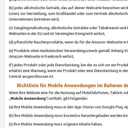
(b) jedes alkoholische Getränk, das auf deiner Webseite beworben wird
Lizenz zur Herstellung, zum Großhandel oder zum Vertrieb alkoholisch
Unternehmens betrieben wird,
(c) Säuglingsnahruhrung, alkoholische Getränke oder Tabakwaren und E
Webseiten in der EU und im Vereinigten Königreich wirbst,
(d) pflanzliche Raucherprodukte, wenn du für die Amazon-Webseite in B
(e) Produkte ohne medizinischen Verwendungszweck gemäß Anhang XVI 
Amazon-Webseite in Frankreich wirbst,
(f) jedes Produkt oder jede Dienstleistung, bei der es sich um ein Prod
erhältst eine Warnung, wenn ein Produkt oder eine Dienstleistung in de
Central ausgeschlossen ist.
Richtlinie für Mobile Anwendungen im Rahmen de
Wenn Ihre Website eine für die Nutzung auf Mobiltelefonen, Tablets 
„
Mobile Anwendung
“) enthält, gilt Folgendes:
(a) Ihre Mobile Anwendung muss in den App-Stores von Google Play, A
(b) Ihre Mobile Anwendung muss kostenlos heruntergeladen werden könn
(c) Ihre Mobile Anwendung muss originäre Inhalte haben,