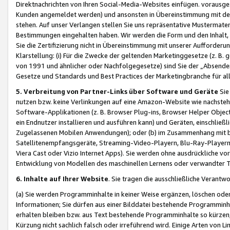
Direktnachrichten von Ihren Social-Media-Websites einfügen. vorausg
Kunden angemeldet werden) und ansonsten in Übereinstimmung mit der
stehen. Auf unser Verlangen stellen Sie uns repräsentative Mustermater
Bestimmungen eingehalten haben. Wir werden die Form und den Inhalt, di
Sie die Zertifizierung nicht in Übereinstimmung mit unserer Aufforderu
Klarstellung: (i) Für die Zwecke der geltenden Marketinggesetze (z. 
von 1991 und ähnlicher oder Nachfolgegesetze) sind Sie der „Absender“ j
Gesetze und Standards und Best Practices der Marketingbranche für 
5. Verbreitung von Partner-Links über Software und Geräte
Sie
nutzen bzw. keine Verlinkungen auf eine Amazon-Website wie nachsteh
Software-Applikationen (z. B. Browser Plug-ins, Browser Helper Objec
ein Endnutzer installieren und ausführen kann) und Geräten, einschlie
Zugelassenen Mobilen Anwendungen); oder (b) im Zusammenhang mit bzw.
Satellitenempfangsgeräte, Streaming-Video-Playern, Blu-Ray-Playern 
Viera Cast oder Vizio Internet Apps). Sie werden ohne ausdrückliche v
Entwicklung von Modellen des maschinellen Lernens oder verwandter 
6. Inhalte auf Ihrer Website
. Sie tragen die ausschließliche Verantwo
(a) Sie werden Programminhalte in keiner Weise ergänzen, löschen oder
Informationen; Sie dürfen aus einer Bilddatei bestehende Programminhal
erhalten bleiben bzw. aus Text bestehende Programminhalte so kürzen, 
Kürzung nicht sachlich falsch oder irreführend wird. Einige Arten von L