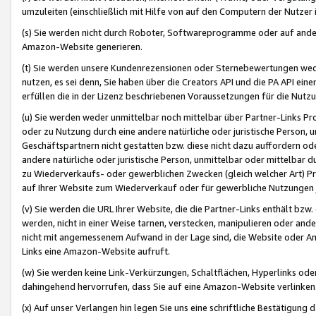
umzuleiten (einschließlich mit Hilfe von auf den Computern der Nutzer i
(s) Sie werden nicht durch Roboter, Softwareprogramme oder auf andere
Amazon-Website generieren.
(t) Sie werden unsere Kundenrezensionen oder Sternebewertungen wed
nutzen, es sei denn, Sie haben über die Creators API und die PA API e
erfüllen die in der Lizenz beschriebenen Voraussetzungen für die Nutzu
(u) Sie werden weder unmittelbar noch mittelbar über Partner-Links P
oder zu Nutzung durch eine andere natürliche oder juristische Person,
Geschäftspartnern nicht gestatten bzw. diese nicht dazu auffordern od
andere natürliche oder juristische Person, unmittelbar oder mittelbar
zu Wiederverkaufs- oder gewerblichen Zwecken (gleich welcher Art) 
auf Ihrer Website zum Wiederverkauf oder für gewerbliche Nutzungen 
(v) Sie werden die URL Ihrer Website, die die Partner-Links enthält b
werden, nicht in einer Weise tarnen, verstecken, manipulieren oder and
nicht mit angemessenem Aufwand in der Lage sind, die Website oder A
Links eine Amazon-Website aufruft.
(w) Sie werden keine Link-Verkürzungen, Schaltflächen, Hyperlinks ode
dahingehend hervorrufen, dass Sie auf eine Amazon-Website verlinken
(x) Auf unser Verlangen hin legen Sie uns eine schriftliche Bestätigung