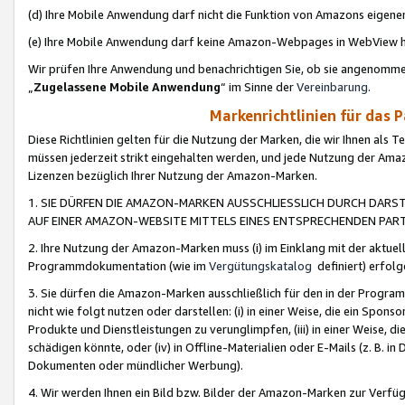
(d) Ihre Mobile Anwendung darf nicht die Funktion von Amazons eige
(e) Ihre Mobile Anwendung darf keine Amazon-Webpages in WebView 
Wir prüfen Ihre Anwendung und benachrichtigen Sie, ob sie angenomm
„
Zugelassene Mobile Anwendung
“ im Sinne der
Vereinbarung
.
Markenrichtlinien für das 
Diese Richtlinien gelten für die Nutzung der Marken, die wir Ihnen als 
müssen jederzeit strikt eingehalten werden, und jede Nutzung der Ama
Lizenzen bezüglich Ihrer Nutzung der Amazon-Marken.
1. SIE DÜRFEN DIE AMAZON-MARKEN AUSSCHLIESSLICH DURCH DARS
AUF EINER AMAZON-WEBSITE MITTELS EINES ENTSPRECHENDEN PART
2. Ihre Nutzung der Amazon-Marken muss (i) im Einklang mit der aktuells
Programmdokumentation (wie im
Vergütungskatalog
definiert) erfolg
3. Sie dürfen die Amazon-Marken ausschließlich für den in der Progr
nicht wie folgt nutzen oder darstellen: (i) in einer Weise, die ein Spo
Produkte und Dienstleistungen zu verunglimpfen, (iii) in einer Weise
schädigen könnte, oder (iv) in Offline-Materialien oder E-Mails (z. B.
Dokumenten oder mündlicher Werbung).
4. Wir werden Ihnen ein Bild bzw. Bilder der Amazon-Marken zur Verfüg