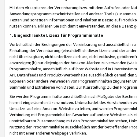
Mit dem Akzeptieren der Vereinbarung bzw. mit dem Aufrufen oder Nutz
Anwendungsprogrammierschnittstellen und anderer Tools (zusammen die
Texten und sonstigen Informationen und Inhalten in Bezug auf Produkte
nutzen können, erklären Sie sich damit einverstanden, an diese Lizenz 
1. Eingeschränkte Lizenz für Programminhalte
Vorbehaltlich der Bedingungen der Vereinbarung und ausschließlich z
Einhaltung der Vereinbarung (einschließlich dieser Lizenz und der ande
nicht übertragbare, nicht unterlizenzierbare, nicht exklusive, gebühren
anzuzeigen; (b) nur diejenigen der Amazon-Marken zu verwenden (wie in 
Programminhalte, ausschließlich auf Ihrer Website und in Übereinstimmu
API, Datenfeeds und Produkt-Werbeinhalte ausschließlich gemäß den Spe
Kopieren oder andere Verwenden von Programminhalten zugunsten Dri
Sammeln und Extrahieren von Daten. Zur Klarstellung: Zu den Program
Sie werden Programminhalte ausschließlich nach Maßgabe der Besti
hiermit eingeräumten Lizenz nutzen. Unbeschadet des Vorstehenden we
Umsätze auf eine Amazon-Website zu leiten, und werden Programminhal
Verbindung mit Programminhalten Besucher auf andere Websites als ein
unmittelbarem Zusammenhang mit den Programminhalten stehen, Links z
Nutzung der Programminhalte ausschließlich mit der betreffenden Pr
nicht mit einer anderen Webpage verlinken.