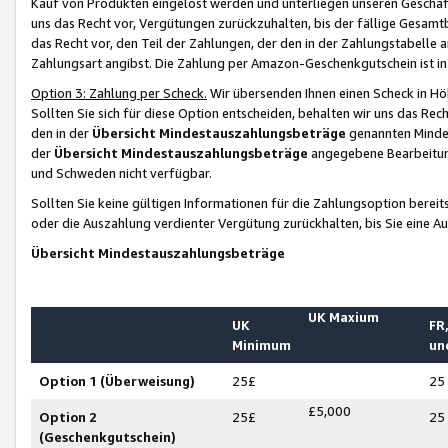
Kauf von Produkten eingelöst werden und unterliegen unseren Geschäf
uns das Recht vor, Vergütungen zurückzuhalten, bis der fällige Gesamt
das Recht vor, den Teil der Zahlungen, der den in der Zahlungstabelle 
Zahlungsart angibst. Die Zahlung per Amazon-Geschenkgutschein ist in
Option 3: Zahlung per Scheck.
Wir übersenden Ihnen einen Scheck in Höh
Sollten Sie sich für diese Option entscheiden, behalten wir uns das Rec
den in der
Übersicht Mindestauszahlungsbeträge
genannten Mindest
der
Übersicht Mindestauszahlungsbeträge
angegebene Bearbeitung
und Schweden nicht verfügbar.
Sollten Sie keine gültigen Informationen für die Zahlungsoption bereit
oder die Auszahlung verdienter Vergütung zurückhalten, bis Sie eine A
Übersicht Mindestauszahlungsbeträge
UK Maxium
UK
FR,
Minimum
un
Option 1 (Überweisung)
25£
25
£5,000
Option 2
25£
25
(Geschenkgutschein)