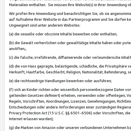
Materialien enthalten. Sie müssen Ihre Website(s) in Ihrer Anwendung ide
Wir prüfen Ihre Anwendung und benachrichtigen Sie, ob sie angenommen
auf Aufnahme Ihrer Website in das Partnerprogramm und Sie dürfen kei
Ungeeignet sind unter anderem Websites:
(a) die sexuelle oder obszöne Inhalte bewerben oder enthalten;
(b) die Gewalt verherrlichen oder gewalttätige Inhalte haben oder pot
anstiften,;
(c) die falsche, irreführende, diffamierende oder verleumderische Inha
(d) die von Hass geprägte, belästigende, schädliche, die Privatsphäre v
Herkunft, Hautfarbe, Geschlecht, Religion, Nationalität, Behinderung, 
(e) die rechtswidrige Handlungen bewerben oder ausführen;
(f) sich an Kinder richten oder wissentlich personenbezogene Daten vo
geltenden Gesetzen definiert) erheben, verwenden oder offenlegen, Vo
Regeln, Vorschriften, Anordnungen, Lizenzen, Genehmigungen, Richtlini
Entscheidungen oder andere Anforderungen einer zuständigen Regierung
Privacy Protection Act (15 U.S.C. §§ 6501-6506) oder Vorschriften, di
Internet erlassen wurden);
(g) die Marken von Amazon oder unseren verbundenen Unternehmen b