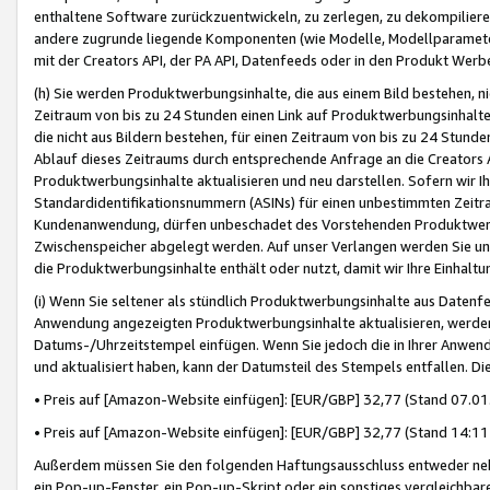
enthaltene Software zurückzuentwickeln, zu zerlegen, zu dekompilier
andere zugrunde liegende Komponenten (wie Modelle, Modellparameter
mit der Creators API, der PA API, Datenfeeds oder in den Produkt Werb
(h) Sie werden Produktwerbungsinhalte, die aus einem Bild bestehen, ni
Zeitraum von bis zu 24 Stunden einen Link auf Produktwerbungsinhalte
die nicht aus Bildern bestehen, für einen Zeitraum von bis zu 24 Stund
Ablauf dieses Zeitraums durch entsprechende Anfrage an die Creators 
Produktwerbungsinhalte aktualisieren und neu darstellen. Sofern wir Ih
Standardidentifikationsnummern (ASINs) für einen unbestimmten Zeitra
Kundenanwendung, dürfen unbeschadet des Vorstehenden Produktwerbu
Zwischenspeicher abgelegt werden. Auf unser Verlangen werden Sie un
die Produktwerbungsinhalte enthält oder nutzt, damit wir Ihre Einhalt
(i) Wenn Sie seltener als stündlich Produktwerbungsinhalte aus Datenfe
Anwendung angezeigten Produktwerbungsinhalte aktualisieren, werden 
Datums-/Uhrzeitstempel einfügen. Wenn Sie jedoch die in Ihrer Anwe
und aktualisiert haben, kann der Datumsteil des Stempels entfallen. Dies
• Preis auf [Amazon-Website einfügen]: [EUR/GBP] 32,77 (Stand 07.01.
• Preis auf [Amazon-Website einfügen]: [EUR/GBP] 32,77 (Stand 14:11 
Außerdem müssen Sie den folgenden Haftungsausschluss entweder neb
ein Pop-up-Fenster, ein Pop-up-Skript oder ein sonstiges vergleichba