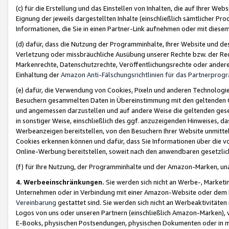
(c) für die Erstellung und das Einstellen von Inhalten, die auf Ihrer We
Eignung der jeweils dargestellten Inhalte (einschließlich sämtlicher 
Informationen, die Sie in einen Partner-Link aufnehmen oder mit diese
(d) dafür, dass die Nutzung der Programminhalte, Ihrer Website und des 
Verletzung oder missbräuchliche Ausübung unserer Rechte bzw. der Recht
Markenrechte, Datenschutzrechte, Veröffentlichungsrechte oder anderer
Einhaltung der
Amazon Anti-Fälschungsrichtlinien für das Partnerpro
(e) dafür, die Verwendung von Cookies, Pixeln und anderen Technologien
Besuchern gesammelten Daten in Übereinstimmung mit den geltenden Ge
und angemessen darzustellen und auf andere Weise die geltenden geset
in sonstiger Weise, einschließlich des ggf. anzuzeigenden Hinweises, d
Werbeanzeigen bereitstellen, von den Besuchern Ihrer Website unmitte
Cookies erkennen können und dafür, dass Sie Informationen über die v
Online-Werbung bereitstellen, soweit nach den anwendbaren gesetzlic
(f) für Ihre Nutzung, der Programminhalte und der Amazon-Marken, u
4. Werbeeinschränkungen.
Sie werden sich nicht an Werbe-, Market
Unternehmen oder in Verbindung mit einer Amazon-Website oder dem Pa
Vereinbarung
gestattet sind. Sie werden sich nicht an Werbeaktivitäten
Logos von uns oder unseren Partnern (einschließlich Amazon-Marken), 
E-Books, physischen Postsendungen, physischen Dokumenten oder in 