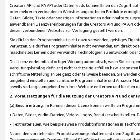
Creators API und PA API oder Datenfeeds können Ihnen den Zugriff auf D
oder mehreren verbundenen Websites angebotenen Produkte ermögliche
Daten, Bilder, Texte oder sonstigen Informationen oder Inhalte zuzugre
anwendbaren Lizenzvereinbarungen für die Creators API und PA API od
diesen verbundenen Websites zur Verfügung gestellt werden.
Sie dürfen den Programminhalt nicht dazu verwenden, geistiges Eigent
verletzen. Sie dürfen Programminhalte nicht verwenden, um direkt ode
maschinelles Lernen oder verwandte Technologien zu entwickeln oder zu
Die Lizenz endet mit sofortiger Wirkung automatisch, wenn Sie zu irg
Vergütungskatalog definiert) nicht rechtzeitig erfüllen bzw. ansonsten
schriftliche Mitteilung an Sie ganz oder teilweise beenden. Sie werden
umgehend einstellen und sämtliche Programminhalte und Amazon-Marke
jeweils verlangt, umgehend von Ihrer Website entfernen und löschen od
2. Voraussetzungen für die Nutzung der Creators API und der P
(a)
Beschreibung
. Im Rahmen dieser Lizenz können wir Ihnen Programmi
• Daten, Bilder, Audio-Dateien, Videos, Logos, Benutzerschnittstellen-
• Textmaterialien, wie beispielsweise Produktinformationen in Textfor
Neben den vorstehenden Produktwerbungsinhalten und dem Zugriff auf 
Zusammenhang mit Creators API und PA API Musterquellcodes und -bibli