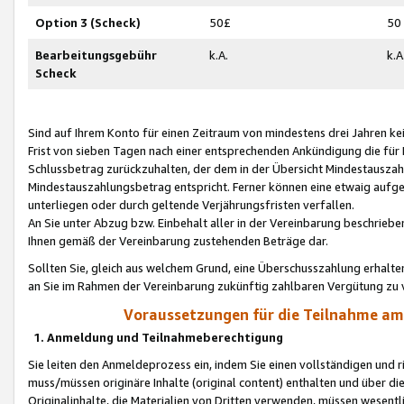
Option 3 (Scheck)
50£
50
Bearbeitungsgebühr
k.A.
k.A
Scheck
Sind auf Ihrem Konto für einen Zeitraum von mindestens drei Jahren kein
Frist von sieben Tagen nach einer entsprechenden Ankündigung die für
Schlussbetrag zurückzuhalten, der dem in der Übersicht Mindestausz
Mindestauszahlungsbetrag entspricht. Ferner können eine etwaig aufg
unterliegen oder durch geltende Verjährungsfristen verfallen.
An Sie unter Abzug bzw. Einbehalt aller in der Vereinbarung beschrieb
Ihnen gemäß der Vereinbarung zustehenden Beträge dar.
Sollten Sie, gleich aus welchem Grund, eine Überschusszahlung erhalte
an Sie im Rahmen der Vereinbarung zukünftig zahlbaren Vergütung zu 
Voraussetzungen für die Teilnahme a
1. Anmeldung und Teilnahmeberechtigung
Sie leiten den Anmeldeprozess ein, indem Sie einen vollständigen und 
muss/müssen originäre Inhalte (original content) enthalten und über d
Originalinhalte, die Materialien von Dritten verwenden, müssen wese