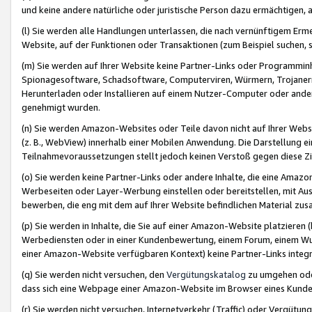
und keine andere natürliche oder juristische Person dazu ermächtigen, a
(l) Sie werden alle Handlungen unterlassen, die nach vernünftigem Erme
Website, auf der Funktionen oder Transaktionen (zum Beispiel suchen, s
(m) Sie werden auf Ihrer Website keine Partner-Links oder Programmin
Spionagesoftware, Schadsoftware, Computerviren, Würmern, Trojaner
Herunterladen oder Installieren auf einem Nutzer-Computer oder ande
genehmigt wurden.
(n) Sie werden Amazon-Websites oder Teile davon nicht auf Ihrer Websi
(z. B., WebView) innerhalb einer Mobilen Anwendung. Die Darstellung ein
Teilnahmevoraussetzungen stellt jedoch keinen Verstoß gegen diese Zif
(o) Sie werden keine Partner-Links oder andere Inhalte, die eine Am
Werbeseiten oder Layer-Werbung einstellen oder bereitstellen, mit Au
bewerben, die eng mit dem auf Ihrer Website befindlichen Material z
(p) Sie werden in Inhalte, die Sie auf einer Amazon-Website platzier
Werbediensten oder in einer Kundenbewertung, einem Forum, einem Wun
einer Amazon-Website verfügbaren Kontext) keine Partner-Links integr
(q) Sie werden nicht versuchen, den
Vergütungskatalog
zu umgehen oder
dass sich eine Webpage einer Amazon-Website im Browser eines Kunden 
(r) Sie werden nicht versuchen, Internetverkehr (Traffic) oder Vergü