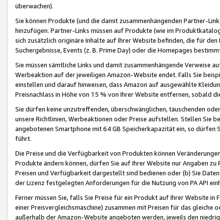
überwachen).
Sie können Produkte (und die damit zusammenhängenden Partner-Links)
hinzufügen. Partner-Links müssen auf Produkte (wie im Produktkatalog de
sich zusätzlich originäre Inhalte auf Ihrer Website befinden, die für 
Suchergebnisse, Events (z. B. Prime Day) oder die Homepages bestimmte
Sie müssen sämtliche Links und damit zusammenhängende Verweise auf z
Werbeaktion auf der jeweiligen Amazon-Website endet. Falls Sie beisp
einstellen und darauf hinweisen, dass Amazon auf ausgewählte Kleidun
Preisnachlass in Höhe von 15 % von Ihrer Website entfernen, sobald di
Sie dürfen keine unzutreffenden, überschwänglichen, täuschenden od
unsere Richtlinien, Werbeaktionen oder Preise aufstellen. Stellen Sie 
angebotenen Smartphone mit 64 GB Speicherkapazität ein, so dürfen S
führt.
Die Preise und die Verfügbarkeit von Produkten können Veränderungen 
Produkte ändern können, dürfen Sie auf Ihrer Website nur Angaben zu P
Preisen und Verfügbarkeit dargestellt sind bedienen oder (b) Sie Daten
der Lizenz festgelegten Anforderungen für die Nutzung von PA API einh
Ferner müssen Sie, falls Sie Preise für ein Produkt auf Ihrer Website in 
einer Preisvergleichsmaschine) zusammen mit Preisen für das gleiche o
außerhalb der Amazon-Website angeboten werden, jeweils den niedrigst