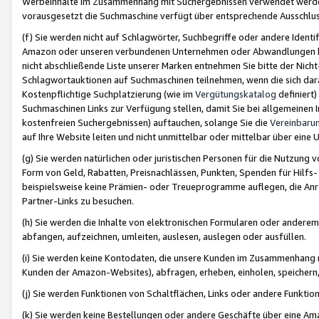
Werbeinhalte im Zusammenhang mit Suchergebnissen verwendet werden,
vorausgesetzt die Suchmaschine verfügt über entsprechende Ausschlu
(f) Sie werden nicht auf Schlagwörter, Suchbegriffe oder andere Ident
Amazon oder unseren verbundenen Unternehmen oder Abwandlungen bzw
nicht abschließende Liste unserer Marken entnehmen Sie bitte der Nich
Schlagwortauktionen auf Suchmaschinen teilnehmen, wenn die sich da
Kostenpflichtige Suchplatzierung (wie im
Vergütungskatalog
definiert
Suchmaschinen Links zur Verfügung stellen, damit Sie bei allgemeinen I
kostenfreien Suchergebnissen) auftauchen, solange Sie die
Vereinbaru
auf Ihre Website leiten und nicht unmittelbar oder mittelbar über eine
(g) Sie werden natürlichen oder juristischen Personen für die Nutzung 
Form von Geld, Rabatten, Preisnachlässen, Punkten, Spenden für Hilfs
beispielsweise keine Prämien- oder Treueprogramme auflegen, die Anrei
Partner-Links zu besuchen.
(h) Sie werden die Inhalte von elektronischen Formularen oder anderem M
abfangen, aufzeichnen, umleiten, auslesen, auslegen oder ausfüllen.
(i) Sie werden keine Kontodaten, die unsere Kunden im Zusammenhang 
Kunden der Amazon-Websites), abfragen, erheben, einholen, speichern,
(j) Sie werden Funktionen von Schaltflächen, Links oder andere Funkti
(k) Sie werden keine Bestellungen oder andere Geschäfte über eine Ama