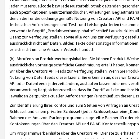
jeden Musterquellcode bzw. jede Musterbibliothek geltenden gesonder
auch Spezifikationen, Benutzerhandbücher, Anleitungen, Begleitmaterial
denen die für die ordnungsgemäße Nutzung von Creators API und PA A
technischen Anforderungen und Test- und Leistungskriterien (zusammen
verwendete Begriff „Produktwerbungsinhalte“ schließt ausdrücklich al
Lizenz zur Verfügung stellen, sowie alle von uns zur Verfügung gestel
ausdrücklich nicht auf Daten, Bilder, Texte oder sonstige Informatione
es sich nicht um eine Amazon-Website handelt.
(b) Abrufen von Produktwerbungsinhalten. Sie können Produkt-Werbein
ausdrückliche vorherige schriftliche Genehmigung erteilt haben, könn
wir über die Creators API Feeds zur Verfügung stellen. Wenn Sie Produk
Nutzung von Datenfeeds dieser Lizenz. Sie erkennen an, dass wir Creat
API oder Datenfeeds jederzeit ändern, auslaufen lassen oder neu veröffe
Verantwortung liegt, sicherzustellen, dass Ihr Zugriff auf die und Ihr
jeweiligen Zeitpunkt aktuellen Anforderungen (einschließlich dieser Liz
Zur Identifizierung Ihres Kontos und zum Stellen von Anfragen an Crea
Schlüssel und einem privaten Schlüssel (jedes Schlüsselpaar eine „Kon
Rahmen des Amazon-Partnerprogramms zugeteilte Partner-ID oder ein
Kontokennungen über den Creators API und PA API Kontoerstellungspro
Um Programmwerbeinhalte über die Creators API Dienste zu erhalten, m