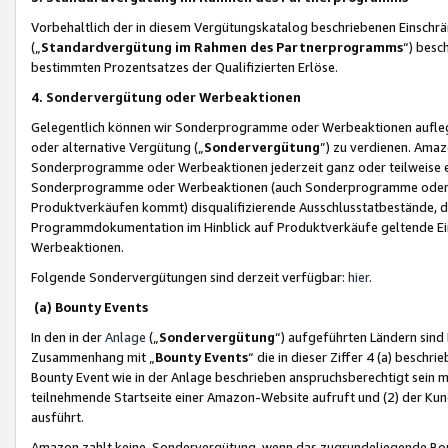
Vorbehaltlich der in diesem Vergütungskatalog beschriebenen Einschr
(„
Standardvergütung im Rahmen des Partnerprogramms
“) besc
bestimmten Prozentsatzes der Qualifizierten Erlöse.
4. Sondervergütung oder Werbeaktionen
Gelegentlich können wir Sonderprogramme oder Werbeaktionen auflegen,
oder alternative Vergütung („
Sondervergütung
”) zu verdienen. Amazo
Sonderprogramme oder Werbeaktionen jederzeit ganz oder teilweise einz
Sonderprogramme oder Werbeaktionen (auch Sonderprogramme oder We
Produktverkäufen kommt) disqualifizierende Ausschlusstatbestände, di
Programmdokumentation im Hinblick auf Produktverkäufe geltende E
Werbeaktionen.
Folgende Sondervergütungen sind derzeit verfügbar:
hier
.
(a) Bounty Events
In den in der
Anlage
(„
Sondervergütung
“) aufgeführten Ländern sind
Zusammenhang mit „
Bounty Events
“ die in dieser Ziffer 4 (a) besch
Bounty Event wie in der Anlage beschrieben anspruchsberechtigt sein mu
teilnehmende Startseite einer Amazon-Website aufruft und (2) der Kun
ausführt.
Amazon zahlt keine Sondervergütung, wenn das zugrundeliegende Boun