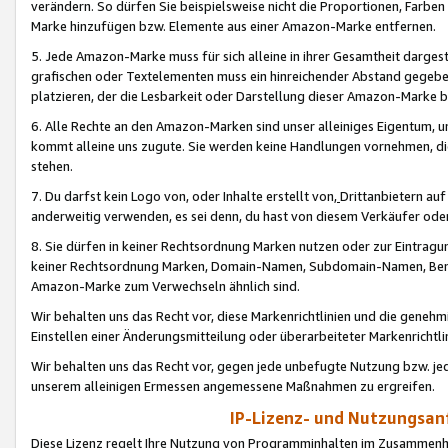
verändern. So dürfen Sie beispielsweise nicht die Proportionen, Farb
Marke hinzufügen bzw. Elemente aus einer Amazon-Marke entfernen.
5. Jede Amazon-Marke muss für sich alleine in ihrer Gesamtheit darge
grafischen oder Textelementen muss ein hinreichender Abstand gegebe
platzieren, der die Lesbarkeit oder Darstellung dieser Amazon-Marke b
6. Alle Rechte an den Amazon-Marken sind unser alleiniges Eigentum, 
kommt alleine uns zugute. Sie werden keine Handlungen vornehmen, 
stehen.
7. Du darfst kein Logo von, oder Inhalte erstellt von,
Drittanbietern au
anderweitig verwenden, es sei denn, du hast von diesem Verkäufer oder
8. Sie dürfen in keiner Rechtsordnung Marken nutzen oder zur Eintragu
keiner Rechtsordnung Marken, Domain-Namen, Subdomain-Namen, Benu
Amazon-Marke zum Verwechseln ähnlich sind.
Wir behalten uns das Recht vor, diese Markenrichtlinien und die gene
Einstellen einer Änderungsmitteilung oder überarbeiteter Markenricht
Wir behalten uns das Recht vor, gegen jede unbefugte Nutzung bzw. jede 
unserem alleinigen Ermessen angemessene Maßnahmen zu ergreifen.
IP-Lizenz- und Nutzungsan
Diese Lizenz regelt Ihre Nutzung von Programminhalten im Zusammen