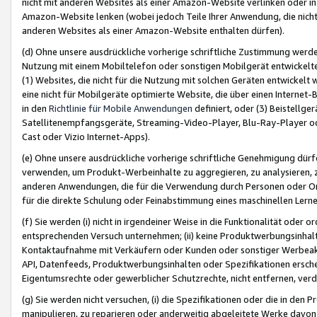
nicht mit anderen Websites als einer Amazon-Website verlinken oder i
Amazon-Website lenken (wobei jedoch Teile Ihrer Anwendung, die nich
anderen Websites als einer Amazon-Website enthalten dürfen).
(d) Ohne unsere ausdrückliche vorherige schriftliche Zustimmung werd
Nutzung mit einem Mobiltelefon oder sonstigen Mobilgerät entwickelt
(1) Websites, die nicht für die Nutzung mit solchen Geräten entwickelt
eine nicht für Mobilgeräte optimierte Website, die über einen Interne
in den
Richtlinie für Mobile Anwendungen
definiert, oder (3) Beistellge
Satellitenempfangsgeräte, Streaming-Video-Player, Blu-Ray-Player ode
Cast oder Vizio Internet-Apps).
(e) Ohne unsere ausdrückliche vorherige schriftliche Genehmigung dürfe
verwenden, um Produkt-Werbeinhalte zu aggregieren, zu analysieren, 
anderen Anwendungen, die für die Verwendung durch Personen oder Or
für die direkte Schulung oder Feinabstimmung eines maschinellen Lern
(f) Sie werden (i) nicht in irgendeiner Weise in die Funktionalität ode
entsprechenden Versuch unternehmen; (ii) keine Produktwerbungsinha
Kontaktaufnahme mit Verkäufern oder Kunden oder sonstiger Werbeaktiv
API, Datenfeeds, Produktwerbungsinhalten oder Spezifikationen erschei
Eigentumsrechte oder gewerblicher Schutzrechte, nicht entfernen, verd
(g) Sie werden nicht versuchen, (i) die Spezifikationen oder die in de
manipulieren, zu reparieren oder anderweitig abgeleitete Werke davon z