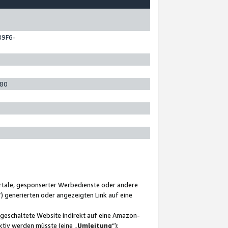
89F6-
280
ortale, gesponserter Werbedienste oder andere
“) generierten oder angezeigten Link auf eine
ngeschaltete Website indirekt auf eine Amazon-
ktiv werden müsste (eine „
Umleitung
“);