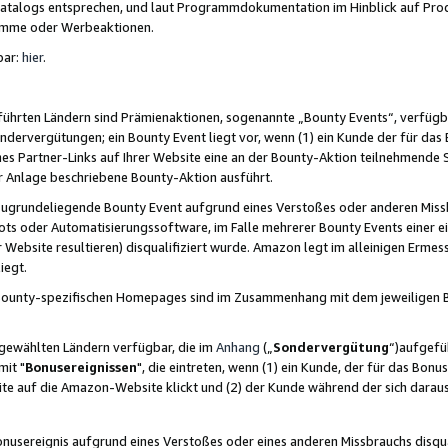
skatalogs entsprechen, und laut Programmdokumentation im Hinblick auf Pr
amme oder Werbeaktionen.
bar:
hier
.
führten Ländern sind Prämienaktionen, sogenannte „Bounty Events“, verfügb
Sondervergütungen; ein Bounty Event liegt vor, wenn (1) ein Kunde der für da
nes Partner-Links auf Ihrer Website eine an der Bounty-Aktion teilnehmende 
er Anlage beschriebene Bounty-Aktion ausführt.
ugrundeliegende Bounty Event aufgrund eines Verstoßes oder anderen Miss
ots oder Automatisierungssoftware, im Falle mehrerer Bounty Events einer e
r Website resultieren) disqualifiziert wurde. Amazon legt im alleinigen Ermess
iegt.
n Bounty-spezifischen Homepages sind im Zusammenhang mit dem jeweiligen
sgewählten Ländern verfügbar, die im
Anhang
(„
Sondervergütung
“)aufgefüh
it "
Bonusereignissen
", die eintreten, wenn (1) ein Kunde, der für das Bon
bsite auf die Amazon-Website klickt und (2) der Kunde während der sich dar
usereignis aufgrund eines Verstoßes oder eines anderen Missbrauchs disqua