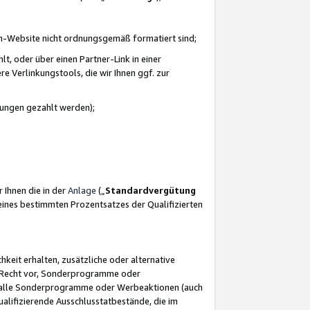
azon-Website nicht ordnungsgemäß formatiert sind;
, oder über einen Partner-Link in einer
e Verlinkungstools, die wir Ihnen ggf. zur
ütungen gezahlt werden);
 Ihnen die in der
Anlage
(„
Standardvergütung
ines bestimmten Prozentsatzes der Qualifizierten
eit erhalten, zusätzliche oder alternative
as Recht vor, Sonderprogramme oder
für alle Sonderprogramme oder Werbeaktionen (auch
lifizierende Ausschlusstatbestände, die im