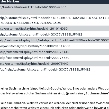
e der Marken
gp/feature.html?ie=UTF8&docId=1000642963
help/customer/display.html?nodeId=548524#GUID-602FA6E8-D724-4317-
64DE0ED1D744420E933ED292E5A7B3D3
elp/customer/display.html?nodeId=201014060
help/customer/display.html?nodeId=GCX77V9988LUPMB2
help/customer/display.html/ref=hp_left_v4_sib?ie=UTF8&nodeId=201909
help/customer/display.html/?nodeId=201014060
help/customer/display.html?nodeId=200975440
help/customer/display.html?nodeId=200975440
help/customer/display.html?nodeId=200975440
/gp/help/customer/display.html?nodeId=GCX77V9988LUPMB2
n einer Suchmaschine (einschließlich Google, Yahoo, Bing oder andere Webp
 des Netzwerkes solcher Suchmaschinen sind), (jeweils eine „
Suchmaschine
nk auf eine Amazon-Website verwiesen werden, der Nutzer über eine zwische
ischengeschalteten Website einen Link anklicken oder anderweitig bewusst a