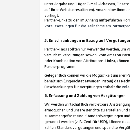
unter Angabe ungültiger E-Mail-Adressen, Einsatz
auf Ihrer Website resultieren). Amazon bestimmt i
vorliegt.
Partner-Links zu den im Anhang aufgeführten Hom
Voraussetzungen für die Teilnahme am Partnerp
5. Einschränkungen in Bezug auf Vergütunge
Partner-Tags sollten nur verwendet werden, um von 
versuchst, Vergütungen sowohl vom Amazon Partn
oder Kombination von Attributions-Links), könne
Partnerprogramm.
Gelegentlich können wir die Möglichkeit unsere
behält sich (ungeachtet etwaiger Fristen) das Rec
Einschränkungen für Vergütungen enthält die
Anla
6. Erfassung und Zahlung von Vergütungen
Wir werden wirtschaftlich vertretbare Anstrengu
ermöglichen und unsere Berichte zu erstellen und 
zusammengefasst sind. Standardvergütungen und s
gerundet werden (z. B. Cent für USD), können dazu
zahlen Standardvergütungen und spezielle Vergüt