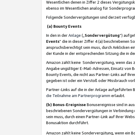
Wesentlichen denen in Ziffer 2 dieses Vergütung
ebenso im Wesentlichen analog für Sonderprogr
Folgende Sondervergütungen sind derzeit verfüg
(a) Bounty Events
In den in der
Anlage
(„
Sondervergütung
“) aufge
Events
“ die in dieser Ziffer 4 (a) beschriebenen 
anspruchsberechtigt sein muss, durch Anklicken ei
der Kunde in der entsprechenden Sitzung die in d
Amazon zahlt keine Sondervergütung, wenn das z
Angabe ungültiger E-Mail-Adressen, Einsatz von B
Bounty Events, die nicht aus Partner-Links auf Ihre
gegeben ist oder ein Verstoß oder Missbrauch vorl
Partner-Links auf die in der Anlage aufgeführte
die Teilnahme am Partnerprogramm
erlaubt.
(b) Bonus-Ereignisse
Bonusereignisse sind in au
beschriebenen Sondervergütungen in Verbindung m
sein muss, durch einen Partner-Link auf Ihrer We
Bonusaktion durchführt.
Amazon zahlt keine Sondervergütung, wenn ein Bon