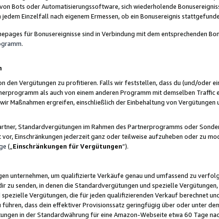
 von Bots oder Automatisierungssoftware, sich wiederholende Bonusereignisse
n jedem Einzelfall nach eigenem Ermessen, ob ein Bonusereignis stattgefund
epages für Bonusereignisse sind in Verbindung mit dem entsprechenden Bonu
rogramm
.
n
den Vergütungen zu profitieren. Falls wir feststellen, dass du (und/oder ein
erprogramm als auch von einem anderen Programm mit demselben Traffic ei
n wir Maßnahmen ergreifen, einschließlich der Einbehaltung von Vergütunge
r Partner, Standardvergütungen im Rahmen des Partnerprogramms oder Sonde
ht vor, Einschränkungen jederzeit ganz oder teilweise aufzuheben oder zu mod
ge
(„
Einschränkungen für Vergütungen
“).
ngen unternehmen, um qualifizierte Verkäufe genau und umfassend zu verfol
dir zu senden, in denen die Standardvergütungen und spezielle Vergütungen, 
pezielle Vergütungen, die für jeden qualifizierenden Verkauf berechnet un
 führen, dass dein effektiver Provisionssatz geringfügig über oder unter dem
ungen in der Standardwährung für eine Amazon-Webseite etwa 60 Tage nach