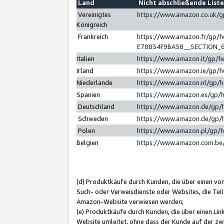
Land
Nicht abschließende List
Vereinigtes
https://www.amazon.co.uk/
Königreich
Frankreich
https://www.amazon.fr/gp/
E78834F9BA58__SECTION_
Italien
https://www.amazon.it/gp/h
Irland
https://www.amazon.ie/gp/
Niederlande
https://www.amazon.nl/gp/
Spanien
https://www.amazon.es/gp/
Deutschland
https://www.amazon.de/gp/
Schweden
https://www.amazon.de/gp/
Polen
https://www.amazon.pl/gp/
Belgien
https://www.amazon.com.be
(d) Produktkäufe durch Kunden, die über einen vo
Such- oder Verweisdienste oder Websites, die Teil
Amazon-Website verwiesen werden;
(e) Produktkäufe durch Kunden, die über einen Li
Website umleitet, ohne dass der Kunde auf der zw