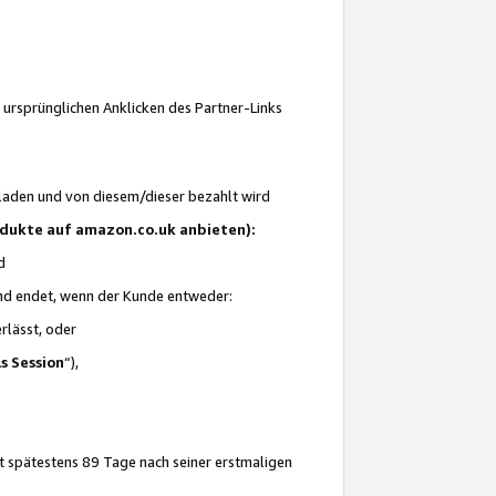
 ursprünglichen Anklicken des Partner-Links
laden und von diesem/dieser bezahlt wird
rodukte auf amazon.co.uk anbieten):
d
 und endet, wenn der Kunde entweder:
erlässt, oder
ls Session
“),
t spätestens 89 Tage nach seiner erstmaligen