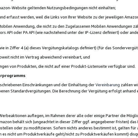
 Amazon-Website geltenden Nutzungsbedingungen nicht einhalten;
t und erfasst werden, weil die Links von Ihrer Website zu der jeweiligen Am
 Mobilen Anwendung, die nicht zu den Zugelassenen Mobilen Anwendungen zählt
s API oder PA API (wie nachstehend unter der IP-Lizenz definiert) oder ander
ie in Ziffer 4 (a) dieses Vergütungskatalogs definiert) (für das Sonderverg
weit nicht im Vertrag abweichend vereinbart, und
ngen von Produkten, die nicht auf einer Produkt-Listenseite verfügbar sind.
nerprogramms
eschriebenen Einschränkungen und der Einhaltung der
Vereinbarung
zahlen wir
ebenen Standardvergütungen. Die Berechnung der Vergütung erfolgt anhand e
beaktionen auflegen, im Rahmen derer alle oder einige Partner die Möglichk
Amazon behält sich (ungeachtet in dieser Ziffer ggf. angegebener Fristen) d
ustellen oder zu modifizieren. Sofern nichts anderes bestimmt ist, gelten 
s nicht um Produktverkäufe geht/nicht zu Produktverkäufen kommt) disqua