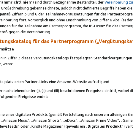
rammrichtlinien
“) sind durch Bezugnahme Bestandteil der
Vereinbarung z
Großschreibung gekennzeichnete, jedoch nicht definierte Begriffe haben die
 gemäß Ziffern 3 und 6 der Teilnahmevoraussetzungen für das Partnerprogram
nbarung fort. Vorsorglich und ohne Einschränkung von Ziffer 6 Abs. (a) der
ungen für die Teilnahme am Partnerprogramm, die IP-Lizenz für das Partner
rstoß gegen die Vereinbarung.
ungskatalog für das Partnerprogramm („Vergütungska
 Umsätze
n in Ziffer 3 dieses Vergütungskatalogs festgelegten Standardvergütungen v
r, wenn:
ite platzierten Partner-Links eine Amazon-Website aufruft; und
r nachstehend unter (i), (ii) und (iii) beschriebenen Ereignisse eintritt, wobe
 folgenden Ereignisse endet:
hme eines digitalen Produkts (gemäß Feststellung nach unserem alleinigen 
 „Amazon Music“, „Amazon Shorts“, „eDocs“, „Amazon Prime Video“, „Game
Newsfeeds“ oder „Kindle Magazines“) (jeweils ein „
Digitales Produkt
“) ver