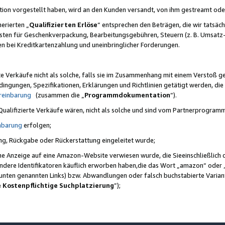
ktion vorgestellt haben, wird an den Kunden versandt, von ihm gestreamt od
erierten „
Qualifizierten Erlöse
“ entsprechen den Beträgen, die wir tatsäch
sten für Geschenkverpackung, Bearbeitungsgebühren, Steuern (z. B. Umsatz-
en bei Kreditkartenzahlung und uneinbringlicher Forderungen.
e Verkäufe nicht als solche, falls sie im Zusammenhang mit einem Verstoß 
ungen, Spezifikationen, Erklärungen und Richtlinien getätigt werden, die 
reinbarung
(zusammen die „
Programmdokumentation
“).
 Qualifizierte Verkäufe wären, nicht als solche und sind vom Partnerprogra
nbarung
erfolgen;
ung, Rückgabe oder Rückerstattung eingeleitet wurde;
ine Anzeige auf eine Amazon-Website verwiesen wurde, die Sieeinschließlich
ndere Identifikatoren käuflich erworben haben,die das Wort „amazon“ oder 
e unten genannten Links) bzw. Abwandlungen oder falsch buchstabierte Varia
e Kostenpflichtige Suchplatzierung
”);