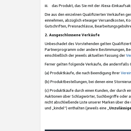
iii. das Produkt, das Sie mit der Alexa-Einkaufsa
Die aus den einzelnen Qualifizierten Verkäufen gen
einnehmen, abzüglich etwaiger Versandkosten, Ko
Gutschriften, Preisnachlässe, Bearbeitungsgebühr
2. Ausgeschlossene Verkäufe
Unbeschadet des Vorstehenden gelten Qualifiziert
Partnerprogramm oder andere Bestimmungen, Beding
einschließlich der jeweils aktuellen Fassung der
Ve
Ferner gelten folgende Verkäufe, die andernfalls
(a) Produktkäufe, die nach Beendigung Ihrer
Verei
(b) Produktbestellungen, bei denen eine Stornier
(c) Produktkäufe durch einen Kunden, der durch e
Auktionen über Schlagwörter, Suchbegriffe oder a
nicht abschließende Liste unserer Marken über di
und „kindel“) enthalten (jeweils eine „
Unzulässig