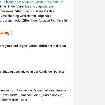
ur Teilnahme am Amazon-Partnerprogramm
; in
 ihnen in der Vereinbarung zugewiesene
m sowie Ziffer 3 der IP-Lizenz für das
 Vereinbarung wird hiermit Folgendes
programm oder Ziffer 1 der Amazon Richtlinie für
talog“)
ergütet und liegen (vorbehaltlich der in diesem
i die Sitzung beginnt, wenn der Kunde den Partner-
Ermessen, zum Beispiel der Download einer Amazon
 Downloads“, „Amazon Coin“, „Kindle Books“,
trieben werden, oder