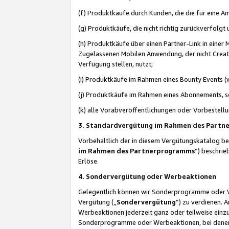
(f) Produktkäufe durch Kunden, die die für eine
(g) Produktkäufe, die nicht richtig zurückverfolg
(h) Produktkäufe über einen Partner-Link in einer
Zugelassenen Mobilen Anwendung, der nicht Creator
Verfügung stellen, nutzt;
(i) Produktkäufe im Rahmen eines Bounty Events (w
(j) Produktkäufe im Rahmen eines Abonnements, so
(k) alle Vorabveröffentlichungen oder Vorbestellu
3. Standardvergütung im Rahmen des Part
Vorbehaltlich der in diesem Vergütungskatalog b
im Rahmen des Partnerprogramms
“) beschri
Erlöse.
4. Sondervergütung oder Werbeaktionen
Gelegentlich können wir Sonderprogramme oder Wer
Vergütung („
Sondervergütung
”) zu verdienen. 
Werbeaktionen jederzeit ganz oder teilweise einz
Sonderprogramme oder Werbeaktionen, bei denen e