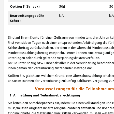
Option 3 (Scheck)
50£
50
Bearbeitungsgebühr
k.A.
k.A
Scheck
Sind auf Ihrem Konto für einen Zeitraum von mindestens drei Jahren kein
Frist von sieben Tagen nach einer entsprechenden Ankündigung die für
Schlussbetrag zurückzuhalten, der dem in der Übersicht Mindestausz
Mindestauszahlungsbetrag entspricht. Ferner können eine etwaig aufg
unterliegen oder durch geltende Verjährungsfristen verfallen.
An Sie unter Abzug bzw. Einbehalt aller in der Vereinbarung beschrieb
Ihnen gemäß der Vereinbarung zustehenden Beträge dar.
Sollten Sie, gleich aus welchem Grund, eine Überschusszahlung erhalte
an Sie im Rahmen der Vereinbarung zukünftig zahlbaren Vergütung zu 
Voraussetzungen für die Teilnahme a
1. Anmeldung und Teilnahmeberechtigung
Sie leiten den Anmeldeprozess ein, indem Sie einen vollständigen und 
muss/müssen originäre Inhalte (original content) enthalten und über d
Originalinhalte, die Materialien von Dritten verwenden, müssen wese