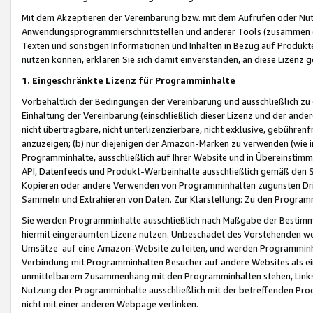
Mit dem Akzeptieren der Vereinbarung bzw. mit dem Aufrufen oder Nutz
Anwendungsprogrammierschnittstellen und anderer Tools (zusammen die
Texten und sonstigen Informationen und Inhalten in Bezug auf Produkte
nutzen können, erklären Sie sich damit einverstanden, an diese Lizenz 
1. Eingeschränkte Lizenz für Programminhalte
Vorbehaltlich der Bedingungen der Vereinbarung und ausschließlich z
Einhaltung der Vereinbarung (einschließlich dieser Lizenz und der ande
nicht übertragbare, nicht unterlizenzierbare, nicht exklusive, gebühren
anzuzeigen; (b) nur diejenigen der Amazon-Marken zu verwenden (wie in 
Programminhalte, ausschließlich auf Ihrer Website und in Übereinstimmu
API, Datenfeeds und Produkt-Werbeinhalte ausschließlich gemäß den Spe
Kopieren oder andere Verwenden von Programminhalten zugunsten Dri
Sammeln und Extrahieren von Daten. Zur Klarstellung: Zu den Program
Sie werden Programminhalte ausschließlich nach Maßgabe der Besti
hiermit eingeräumten Lizenz nutzen. Unbeschadet des Vorstehenden we
Umsätze auf eine Amazon-Website zu leiten, und werden Programminhal
Verbindung mit Programminhalten Besucher auf andere Websites als ein
unmittelbarem Zusammenhang mit den Programminhalten stehen, Links z
Nutzung der Programminhalte ausschließlich mit der betreffenden Pr
nicht mit einer anderen Webpage verlinken.