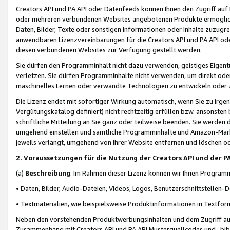
Creators API und PA API oder Datenfeeds können Ihnen den Zugriff auf D
oder mehreren verbundenen Websites angebotenen Produkte ermögliche
Daten, Bilder, Texte oder sonstigen Informationen oder Inhalte zuzugre
anwendbaren Lizenzvereinbarungen für die Creators API und PA API od
diesen verbundenen Websites zur Verfügung gestellt werden.
Sie dürfen den Programminhalt nicht dazu verwenden, geistiges Eigent
verletzen. Sie dürfen Programminhalte nicht verwenden, um direkt ode
maschinelles Lernen oder verwandte Technologien zu entwickeln oder zu
Die Lizenz endet mit sofortiger Wirkung automatisch, wenn Sie zu irg
Vergütungskatalog definiert) nicht rechtzeitig erfüllen bzw. ansonsten
schriftliche Mitteilung an Sie ganz oder teilweise beenden. Sie werden
umgehend einstellen und sämtliche Programminhalte und Amazon-Marke
jeweils verlangt, umgehend von Ihrer Website entfernen und löschen od
2. Voraussetzungen für die Nutzung der Creators API und der P
(a)
Beschreibung
. Im Rahmen dieser Lizenz können wir Ihnen Programmi
• Daten, Bilder, Audio-Dateien, Videos, Logos, Benutzerschnittstellen-
• Textmaterialien, wie beispielsweise Produktinformationen in Textfor
Neben den vorstehenden Produktwerbungsinhalten und dem Zugriff auf 
Zusammenhang mit Creators API und PA API Musterquellcodes und -bibli