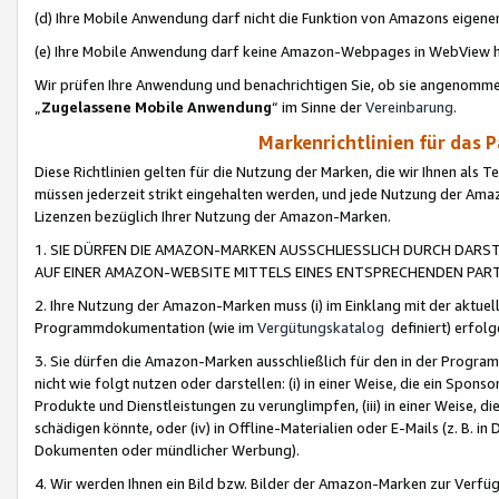
(d) Ihre Mobile Anwendung darf nicht die Funktion von Amazons eige
(e) Ihre Mobile Anwendung darf keine Amazon-Webpages in WebView 
Wir prüfen Ihre Anwendung und benachrichtigen Sie, ob sie angenomm
„
Zugelassene Mobile Anwendung
“ im Sinne der
Vereinbarung
.
Markenrichtlinien für das 
Diese Richtlinien gelten für die Nutzung der Marken, die wir Ihnen als 
müssen jederzeit strikt eingehalten werden, und jede Nutzung der Ama
Lizenzen bezüglich Ihrer Nutzung der Amazon-Marken.
1. SIE DÜRFEN DIE AMAZON-MARKEN AUSSCHLIESSLICH DURCH DARS
AUF EINER AMAZON-WEBSITE MITTELS EINES ENTSPRECHENDEN PART
2. Ihre Nutzung der Amazon-Marken muss (i) im Einklang mit der aktuells
Programmdokumentation (wie im
Vergütungskatalog
definiert) erfolg
3. Sie dürfen die Amazon-Marken ausschließlich für den in der Progr
nicht wie folgt nutzen oder darstellen: (i) in einer Weise, die ein Spo
Produkte und Dienstleistungen zu verunglimpfen, (iii) in einer Weise
schädigen könnte, oder (iv) in Offline-Materialien oder E-Mails (z. B.
Dokumenten oder mündlicher Werbung).
4. Wir werden Ihnen ein Bild bzw. Bilder der Amazon-Marken zur Verfüg