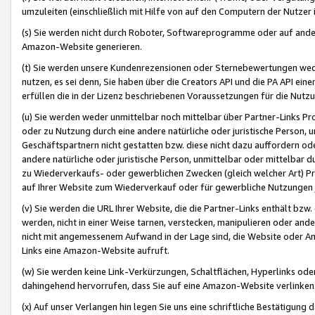
umzuleiten (einschließlich mit Hilfe von auf den Computern der Nutzer i
(s) Sie werden nicht durch Roboter, Softwareprogramme oder auf andere
Amazon-Website generieren.
(t) Sie werden unsere Kundenrezensionen oder Sternebewertungen wed
nutzen, es sei denn, Sie haben über die Creators API und die PA API e
erfüllen die in der Lizenz beschriebenen Voraussetzungen für die Nutzu
(u) Sie werden weder unmittelbar noch mittelbar über Partner-Links P
oder zu Nutzung durch eine andere natürliche oder juristische Person,
Geschäftspartnern nicht gestatten bzw. diese nicht dazu auffordern od
andere natürliche oder juristische Person, unmittelbar oder mittelbar
zu Wiederverkaufs- oder gewerblichen Zwecken (gleich welcher Art) 
auf Ihrer Website zum Wiederverkauf oder für gewerbliche Nutzungen 
(v) Sie werden die URL Ihrer Website, die die Partner-Links enthält b
werden, nicht in einer Weise tarnen, verstecken, manipulieren oder and
nicht mit angemessenem Aufwand in der Lage sind, die Website oder A
Links eine Amazon-Website aufruft.
(w) Sie werden keine Link-Verkürzungen, Schaltflächen, Hyperlinks ode
dahingehend hervorrufen, dass Sie auf eine Amazon-Website verlinken
(x) Auf unser Verlangen hin legen Sie uns eine schriftliche Bestätigung