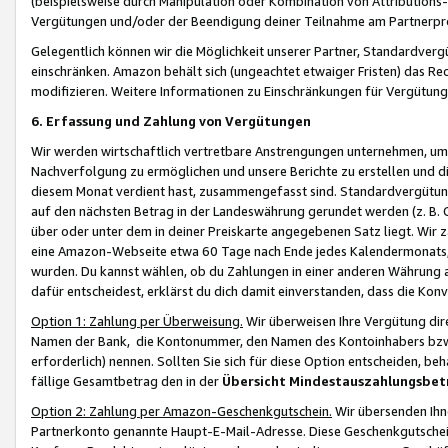
(beispielsweise durch Manipulation oder Kombination von Attributions-
Vergütungen und/oder der Beendigung deiner Teilnahme am Partnerp
Gelegentlich können wir die Möglichkeit unserer Partner, Standardv
einschränken. Amazon behält sich (ungeachtet etwaiger Fristen) das Re
modifizieren. Weitere Informationen zu Einschränkungen für Vergütung
6. Erfassung und Zahlung von Vergütungen
Wir werden wirtschaftlich vertretbare Anstrengungen unternehmen, um 
Nachverfolgung zu ermöglichen und unsere Berichte zu erstellen und di
diesem Monat verdient hast, zusammengefasst sind. Standardvergütung
auf den nächsten Betrag in der Landeswährung gerundet werden (z. B. C
über oder unter dem in deiner Preiskarte angegebenen Satz liegt. Wir
eine Amazon-Webseite etwa 60 Tage nach Ende jedes Kalendermonats, i
wurden. Du kannst wählen, ob du Zahlungen in einer anderen Währung
dafür entscheidest, erklärst du dich damit einverstanden, dass die K
Option 1: Zahlung per Überweisung.
Wir überweisen Ihre Vergütung dir
Namen der Bank, die Kontonummer, den Namen des Kontoinhabers bzw. a
erforderlich) nennen. Sollten Sie sich für diese Option entscheiden, be
fällige Gesamtbetrag den in der
Übersicht Mindestauszahlungsbet
Option 2: Zahlung per Amazon-Geschenkgutschein.
Wir übersenden Ihne
Partnerkonto genannte Haupt-E-Mail-Adresse. Diese Geschenkgutschei