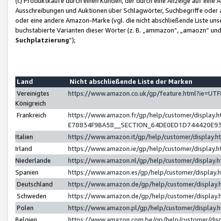
(c) Produktkäufe durch einen Kunden, der durch eine Anzeige auf eine 
Ausschreibungen und Auktionen über Schlagwörter, Suchbegriffe oder 
oder eine andere Amazon-Marke (vgl. die nicht abschließende Liste un
buchstabierte Varianten dieser Wörter (z. B. „ammazon“, „amaozn“ und „
Suchplatzierung
”);
Land
Nicht abschließende Liste der Marken
Vereinigtes
https://www.amazon.co.uk/gp/feature.html?ie=U
Königreich
Frankreich
https://www.amazon.fr/gp/help/customer/displa
E78834F9BA58__SECTION_64DE0ED1D744420E9
Italien
https://www.amazon.it/gp/help/customer/display
Irland
https://www.amazon.ie/gp/help/customer/displa
Niederlande
https://www.amazon.nl/gp/help/customer/display
Spanien
https://www.amazon.es/gp/help/customer/display
Deutschland
https://www.amazon.de/gp/help/customer/displa
Schweden
https://www.amazon.de/gp/help/customer/displa
Polen
https://www.amazon.pl/gp/help/customer/display
Belgien
https://www.amazon.com.be/gp/help/customer/d