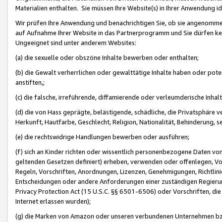
Materialien enthalten. Sie müssen Ihre Website(s) in Ihrer Anwendung ide
Wir prüfen Ihre Anwendung und benachrichtigen Sie, ob sie angenommen
auf Aufnahme Ihrer Website in das Partnerprogramm und Sie dürfen kei
Ungeeignet sind unter anderem Websites:
(a) die sexuelle oder obszöne Inhalte bewerben oder enthalten;
(b) die Gewalt verherrlichen oder gewalttätige Inhalte haben oder pot
anstiften,;
(c) die falsche, irreführende, diffamierende oder verleumderische Inha
(d) die von Hass geprägte, belästigende, schädliche, die Privatsphäre v
Herkunft, Hautfarbe, Geschlecht, Religion, Nationalität, Behinderung, 
(e) die rechtswidrige Handlungen bewerben oder ausführen;
(f) sich an Kinder richten oder wissentlich personenbezogene Daten vo
geltenden Gesetzen definiert) erheben, verwenden oder offenlegen, Vo
Regeln, Vorschriften, Anordnungen, Lizenzen, Genehmigungen, Richtlini
Entscheidungen oder andere Anforderungen einer zuständigen Regierung
Privacy Protection Act (15 U.S.C. §§ 6501-6506) oder Vorschriften, di
Internet erlassen wurden);
(g) die Marken von Amazon oder unseren verbundenen Unternehmen b