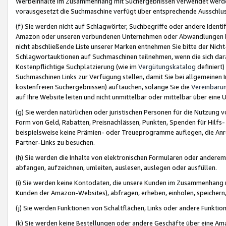
Werbeinhalte im Zusammenhang mit Suchergebnissen verwendet werden,
vorausgesetzt die Suchmaschine verfügt über entsprechende Ausschlu
(f) Sie werden nicht auf Schlagwörter, Suchbegriffe oder andere Ident
Amazon oder unseren verbundenen Unternehmen oder Abwandlungen bzw
nicht abschließende Liste unserer Marken entnehmen Sie bitte der Nich
Schlagwortauktionen auf Suchmaschinen teilnehmen, wenn die sich da
Kostenpflichtige Suchplatzierung (wie im
Vergütungskatalog
definiert
Suchmaschinen Links zur Verfügung stellen, damit Sie bei allgemeinen I
kostenfreien Suchergebnissen) auftauchen, solange Sie die
Vereinbaru
auf Ihre Website leiten und nicht unmittelbar oder mittelbar über eine
(g) Sie werden natürlichen oder juristischen Personen für die Nutzung 
Form von Geld, Rabatten, Preisnachlässen, Punkten, Spenden für Hilfs
beispielsweise keine Prämien- oder Treueprogramme auflegen, die Anrei
Partner-Links zu besuchen.
(h) Sie werden die Inhalte von elektronischen Formularen oder anderem M
abfangen, aufzeichnen, umleiten, auslesen, auslegen oder ausfüllen.
(i) Sie werden keine Kontodaten, die unsere Kunden im Zusammenhang 
Kunden der Amazon-Websites), abfragen, erheben, einholen, speichern,
(j) Sie werden Funktionen von Schaltflächen, Links oder andere Funkti
(k) Sie werden keine Bestellungen oder andere Geschäfte über eine Ama