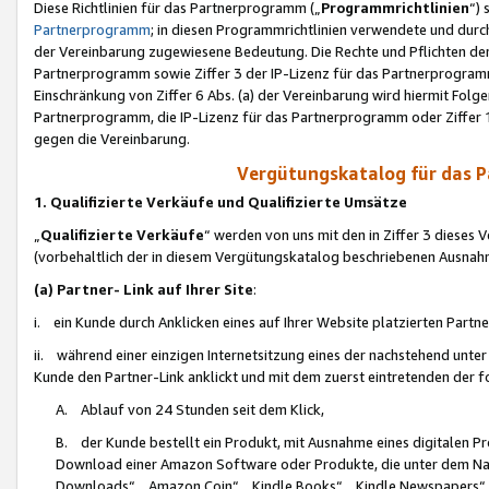
Diese Richtlinien für das Partnerprogramm („
Programmrichtlinien
“)
Partnerprogramm
; in diesen Programmrichtlinien verwendete und durch
der Vereinbarung zugewiesene Bedeutung. Die Rechte und Pflichten de
Partnerprogramm sowie Ziffer 3 der IP-Lizenz für das Partnerprogram
Einschränkung von Ziffer 6 Abs. (a) der Vereinbarung wird hiermit Fol
Partnerprogramm, die IP-Lizenz für das Partnerprogramm oder Ziffer 1
gegen die Vereinbarung.
Vergütungskatalog für das 
1. Qualifizierte Verkäufe und Qualifizierte Umsätze
„
Qualifizierte Verkäufe
“ werden von uns mit den in Ziffer 3 diese
(vorbehaltlich der in diesem Vergütungskatalog beschriebenen Ausnah
(a) Partner- Link auf Ihrer Site
:
i. ein Kunde durch Anklicken eines auf Ihrer Website platzierten Part
ii. während einer einzigen Internetsitzung eines der nachstehend unter (i)
Kunde den Partner-Link anklickt und mit dem zuerst eintretenden der f
A. Ablauf von 24 Stunden seit dem Klick,
B. der Kunde bestellt ein Produkt, mit Ausnahme eines digitalen P
Download einer Amazon Software oder Produkte, die unter dem N
Downloads“, „Amazon Coin“, „Kindle Books“, „Kindle Newspapers“, „