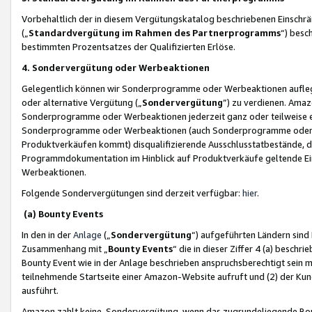
Vorbehaltlich der in diesem Vergütungskatalog beschriebenen Einschr
(„
Standardvergütung im Rahmen des Partnerprogramms
“) besc
bestimmten Prozentsatzes der Qualifizierten Erlöse.
4. Sondervergütung oder Werbeaktionen
Gelegentlich können wir Sonderprogramme oder Werbeaktionen auflegen,
oder alternative Vergütung („
Sondervergütung
”) zu verdienen. Amazo
Sonderprogramme oder Werbeaktionen jederzeit ganz oder teilweise einz
Sonderprogramme oder Werbeaktionen (auch Sonderprogramme oder We
Produktverkäufen kommt) disqualifizierende Ausschlusstatbestände, di
Programmdokumentation im Hinblick auf Produktverkäufe geltende E
Werbeaktionen.
Folgende Sondervergütungen sind derzeit verfügbar:
hier
.
(a) Bounty Events
In den in der
Anlage
(„
Sondervergütung
“) aufgeführten Ländern sind
Zusammenhang mit „
Bounty Events
“ die in dieser Ziffer 4 (a) besch
Bounty Event wie in der Anlage beschrieben anspruchsberechtigt sein mu
teilnehmende Startseite einer Amazon-Website aufruft und (2) der Kun
ausführt.
Amazon zahlt keine Sondervergütung, wenn das zugrundeliegende Boun