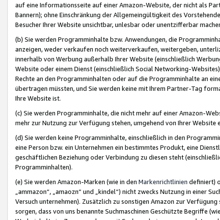
auf eine Informationsseite auf einer Amazon-Website, der nicht als Part
Bannern); ohne Einschränkung der Allgemeingültigkeit des Vorstehende
Besucher Ihrer Website unsichtbar, unlesbar oder unentzifferbar mache
(b) Sie werden Programminhalte bzw. Anwendungen, die Programminhalt
anzeigen, weder verkaufen noch weiterverkaufen, weitergeben, unterli
innerhalb von Werbung außerhalb Ihrer Website (einschließlich Werbun
Website oder einem Dienst (einschließlich Social Networking-Website
Rechte an den Programminhalten oder auf die Programminhalte an eine a
übertragen müssten, und Sie werden keine mit Ihrem Partner-Tag formati
Ihre Website ist.
(c) Sie werden Programminhalte, die nicht mehr auf einer Amazon-Websit
mehr zur Nutzung zur Verfügung stehen, umgehend von Ihrer Website e
(d) Sie werden keine Programminhalte, einschließlich in den Programmin
eine Person bzw. ein Unternehmen ein bestimmtes Produkt, eine Dienstle
geschäftlichen Beziehung oder Verbindung zu diesen steht (einschließli
Programminhalten).
(e) Sie werden Amazon-Marken (wie in den
Markenrichtlinien
definiert) 
„ammazon“, „amaozn“ und „kindel“) nicht zwecks Nutzung in einer Suc
Versuch unternehmen). Zusätzlich zu sonstigen Amazon zur Verfügung 
sorgen, dass von uns benannte Suchmaschinen Geschützte Begriffe (wie 