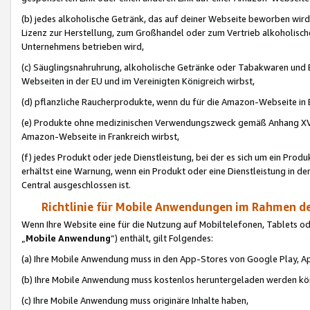
(b) jedes alkoholische Getränk, das auf deiner Webseite beworben wird
Lizenz zur Herstellung, zum Großhandel oder zum Vertrieb alkoholisch
Unternehmens betrieben wird,
(c) Säuglingsnahruhrung, alkoholische Getränke oder Tabakwaren und E
Webseiten in der EU und im Vereinigten Königreich wirbst,
(d) pflanzliche Raucherprodukte, wenn du für die Amazon-Webseite in B
(e) Produkte ohne medizinischen Verwendungszweck gemäß Anhang XVI 
Amazon-Webseite in Frankreich wirbst,
(f) jedes Produkt oder jede Dienstleistung, bei der es sich um ein Prod
erhältst eine Warnung, wenn ein Produkt oder eine Dienstleistung in de
Central ausgeschlossen ist.
Richtlinie für Mobile Anwendungen im Rahmen de
Wenn Ihre Website eine für die Nutzung auf Mobiltelefonen, Tablets 
„
Mobile Anwendung
“) enthält, gilt Folgendes:
(a) Ihre Mobile Anwendung muss in den App-Stores von Google Play, A
(b) Ihre Mobile Anwendung muss kostenlos heruntergeladen werden könn
(c) Ihre Mobile Anwendung muss originäre Inhalte haben,