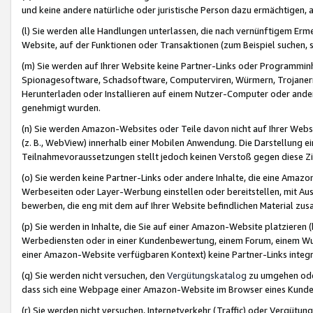
und keine andere natürliche oder juristische Person dazu ermächtigen, a
(l) Sie werden alle Handlungen unterlassen, die nach vernünftigem Erme
Website, auf der Funktionen oder Transaktionen (zum Beispiel suchen, s
(m) Sie werden auf Ihrer Website keine Partner-Links oder Programmin
Spionagesoftware, Schadsoftware, Computerviren, Würmern, Trojaner
Herunterladen oder Installieren auf einem Nutzer-Computer oder ande
genehmigt wurden.
(n) Sie werden Amazon-Websites oder Teile davon nicht auf Ihrer Websi
(z. B., WebView) innerhalb einer Mobilen Anwendung. Die Darstellung ein
Teilnahmevoraussetzungen stellt jedoch keinen Verstoß gegen diese Zif
(o) Sie werden keine Partner-Links oder andere Inhalte, die eine Am
Werbeseiten oder Layer-Werbung einstellen oder bereitstellen, mit Au
bewerben, die eng mit dem auf Ihrer Website befindlichen Material z
(p) Sie werden in Inhalte, die Sie auf einer Amazon-Website platzier
Werbediensten oder in einer Kundenbewertung, einem Forum, einem Wun
einer Amazon-Website verfügbaren Kontext) keine Partner-Links integr
(q) Sie werden nicht versuchen, den
Vergütungskatalog
zu umgehen oder
dass sich eine Webpage einer Amazon-Website im Browser eines Kunden 
(r) Sie werden nicht versuchen, Internetverkehr (Traffic) oder Vergü