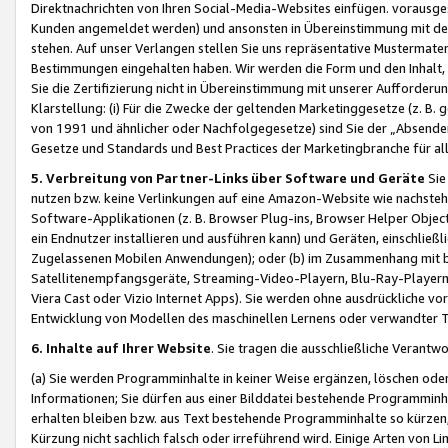
Direktnachrichten von Ihren Social-Media-Websites einfügen. vorausg
Kunden angemeldet werden) und ansonsten in Übereinstimmung mit der
stehen. Auf unser Verlangen stellen Sie uns repräsentative Mustermater
Bestimmungen eingehalten haben. Wir werden die Form und den Inhalt, di
Sie die Zertifizierung nicht in Übereinstimmung mit unserer Aufforderu
Klarstellung: (i) Für die Zwecke der geltenden Marketinggesetze (z. 
von 1991 und ähnlicher oder Nachfolgegesetze) sind Sie der „Absender“ j
Gesetze und Standards und Best Practices der Marketingbranche für 
5. Verbreitung von Partner-Links über Software und Geräte
Sie
nutzen bzw. keine Verlinkungen auf eine Amazon-Website wie nachsteh
Software-Applikationen (z. B. Browser Plug-ins, Browser Helper Objec
ein Endnutzer installieren und ausführen kann) und Geräten, einschlie
Zugelassenen Mobilen Anwendungen); oder (b) im Zusammenhang mit bzw.
Satellitenempfangsgeräte, Streaming-Video-Playern, Blu-Ray-Playern 
Viera Cast oder Vizio Internet Apps). Sie werden ohne ausdrückliche v
Entwicklung von Modellen des maschinellen Lernens oder verwandter 
6. Inhalte auf Ihrer Website
. Sie tragen die ausschließliche Verantwo
(a) Sie werden Programminhalte in keiner Weise ergänzen, löschen oder
Informationen; Sie dürfen aus einer Bilddatei bestehende Programminhal
erhalten bleiben bzw. aus Text bestehende Programminhalte so kürzen, 
Kürzung nicht sachlich falsch oder irreführend wird. Einige Arten von L