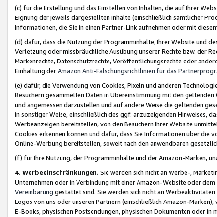
(c) für die Erstellung und das Einstellen von Inhalten, die auf Ihrer We
Eignung der jeweils dargestellten Inhalte (einschließlich sämtlicher 
Informationen, die Sie in einen Partner-Link aufnehmen oder mit diese
(d) dafür, dass die Nutzung der Programminhalte, Ihrer Website und des 
Verletzung oder missbräuchliche Ausübung unserer Rechte bzw. der Recht
Markenrechte, Datenschutzrechte, Veröffentlichungsrechte oder anderer
Einhaltung der
Amazon Anti-Fälschungsrichtlinien für das Partnerpro
(e) dafür, die Verwendung von Cookies, Pixeln und anderen Technologien
Besuchern gesammelten Daten in Übereinstimmung mit den geltenden Ge
und angemessen darzustellen und auf andere Weise die geltenden geset
in sonstiger Weise, einschließlich des ggf. anzuzeigenden Hinweises, d
Werbeanzeigen bereitstellen, von den Besuchern Ihrer Website unmitte
Cookies erkennen können und dafür, dass Sie Informationen über die v
Online-Werbung bereitstellen, soweit nach den anwendbaren gesetzlic
(f) für Ihre Nutzung, der Programminhalte und der Amazon-Marken, u
4. Werbeeinschränkungen.
Sie werden sich nicht an Werbe-, Market
Unternehmen oder in Verbindung mit einer Amazon-Website oder dem Pa
Vereinbarung
gestattet sind. Sie werden sich nicht an Werbeaktivitäten
Logos von uns oder unseren Partnern (einschließlich Amazon-Marken), 
E-Books, physischen Postsendungen, physischen Dokumenten oder in 