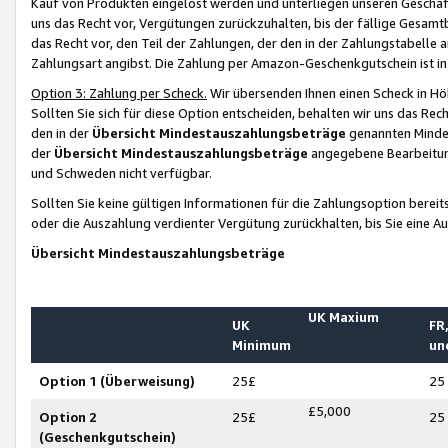
Kauf von Produkten eingelöst werden und unterliegen unseren Geschäf
uns das Recht vor, Vergütungen zurückzuhalten, bis der fällige Gesamt
das Recht vor, den Teil der Zahlungen, der den in der Zahlungstabelle 
Zahlungsart angibst. Die Zahlung per Amazon-Geschenkgutschein ist in
Option 3: Zahlung per Scheck.
Wir übersenden Ihnen einen Scheck in Höh
Sollten Sie sich für diese Option entscheiden, behalten wir uns das Rec
den in der
Übersicht Mindestauszahlungsbeträge
genannten Mindest
der
Übersicht Mindestauszahlungsbeträge
angegebene Bearbeitung
und Schweden nicht verfügbar.
Sollten Sie keine gültigen Informationen für die Zahlungsoption bereit
oder die Auszahlung verdienter Vergütung zurückhalten, bis Sie eine A
Übersicht Mindestauszahlungsbeträge
UK Maxium
UK
FR,
Minimum
un
Option 1 (Überweisung)
25£
25
£5,000
Option 2
25£
25
(Geschenkgutschein)