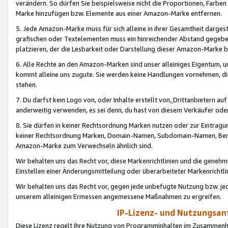
verändern. So dürfen Sie beispielsweise nicht die Proportionen, Farb
Marke hinzufügen bzw. Elemente aus einer Amazon-Marke entfernen.
5. Jede Amazon-Marke muss für sich alleine in ihrer Gesamtheit darge
grafischen oder Textelementen muss ein hinreichender Abstand gegebe
platzieren, der die Lesbarkeit oder Darstellung dieser Amazon-Marke b
6. Alle Rechte an den Amazon-Marken sind unser alleiniges Eigentum, 
kommt alleine uns zugute. Sie werden keine Handlungen vornehmen, 
stehen.
7. Du darfst kein Logo von, oder Inhalte erstellt von,
Drittanbietern au
anderweitig verwenden, es sei denn, du hast von diesem Verkäufer oder
8. Sie dürfen in keiner Rechtsordnung Marken nutzen oder zur Eintragu
keiner Rechtsordnung Marken, Domain-Namen, Subdomain-Namen, Benu
Amazon-Marke zum Verwechseln ähnlich sind.
Wir behalten uns das Recht vor, diese Markenrichtlinien und die gene
Einstellen einer Änderungsmitteilung oder überarbeiteter Markenricht
Wir behalten uns das Recht vor, gegen jede unbefugte Nutzung bzw. jede 
unserem alleinigen Ermessen angemessene Maßnahmen zu ergreifen.
IP-Lizenz- und Nutzungsan
Diese Lizenz regelt Ihre Nutzung von Programminhalten im Zusammen