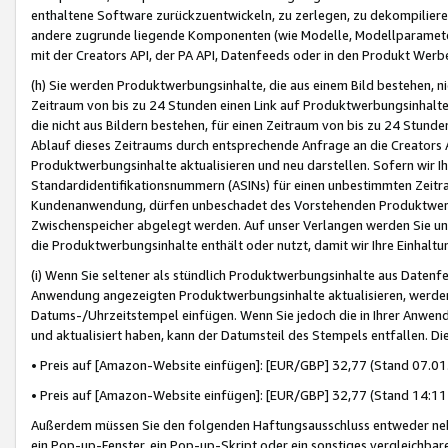
enthaltene Software zurückzuentwickeln, zu zerlegen, zu dekompilier
andere zugrunde liegende Komponenten (wie Modelle, Modellparameter
mit der Creators API, der PA API, Datenfeeds oder in den Produkt Werb
(h) Sie werden Produktwerbungsinhalte, die aus einem Bild bestehen, ni
Zeitraum von bis zu 24 Stunden einen Link auf Produktwerbungsinhalte
die nicht aus Bildern bestehen, für einen Zeitraum von bis zu 24 Stund
Ablauf dieses Zeitraums durch entsprechende Anfrage an die Creators 
Produktwerbungsinhalte aktualisieren und neu darstellen. Sofern wir Ih
Standardidentifikationsnummern (ASINs) für einen unbestimmten Zeitra
Kundenanwendung, dürfen unbeschadet des Vorstehenden Produktwerbu
Zwischenspeicher abgelegt werden. Auf unser Verlangen werden Sie un
die Produktwerbungsinhalte enthält oder nutzt, damit wir Ihre Einhalt
(i) Wenn Sie seltener als stündlich Produktwerbungsinhalte aus Datenfe
Anwendung angezeigten Produktwerbungsinhalte aktualisieren, werden 
Datums-/Uhrzeitstempel einfügen. Wenn Sie jedoch die in Ihrer Anwe
und aktualisiert haben, kann der Datumsteil des Stempels entfallen. Dies
• Preis auf [Amazon-Website einfügen]: [EUR/GBP] 32,77 (Stand 07.01.
• Preis auf [Amazon-Website einfügen]: [EUR/GBP] 32,77 (Stand 14:11 
Außerdem müssen Sie den folgenden Haftungsausschluss entweder neb
ein Pop-up-Fenster, ein Pop-up-Skript oder ein sonstiges vergleichba