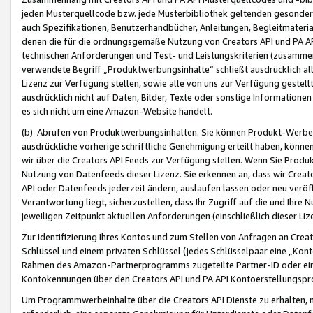
jeden Musterquellcode bzw. jede Musterbibliothek geltenden gesonder
auch Spezifikationen, Benutzerhandbücher, Anleitungen, Begleitmaterial
denen die für die ordnungsgemäße Nutzung von Creators API und PA A
technischen Anforderungen und Test- und Leistungskriterien (zusammen
verwendete Begriff „Produktwerbungsinhalte“ schließt ausdrücklich al
Lizenz zur Verfügung stellen, sowie alle von uns zur Verfügung gestel
ausdrücklich nicht auf Daten, Bilder, Texte oder sonstige Informatione
es sich nicht um eine Amazon-Website handelt.
(b) Abrufen von Produktwerbungsinhalten. Sie können Produkt-Werbein
ausdrückliche vorherige schriftliche Genehmigung erteilt haben, könn
wir über die Creators API Feeds zur Verfügung stellen. Wenn Sie Produk
Nutzung von Datenfeeds dieser Lizenz. Sie erkennen an, dass wir Creat
API oder Datenfeeds jederzeit ändern, auslaufen lassen oder neu veröffe
Verantwortung liegt, sicherzustellen, dass Ihr Zugriff auf die und Ihr
jeweiligen Zeitpunkt aktuellen Anforderungen (einschließlich dieser Liz
Zur Identifizierung Ihres Kontos und zum Stellen von Anfragen an Crea
Schlüssel und einem privaten Schlüssel (jedes Schlüsselpaar eine „Kon
Rahmen des Amazon-Partnerprogramms zugeteilte Partner-ID oder ein
Kontokennungen über den Creators API und PA API Kontoerstellungspro
Um Programmwerbeinhalte über die Creators API Dienste zu erhalten, m