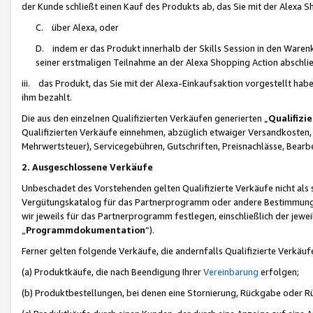
der Kunde schließt einen Kauf des Produkts ab, das Sie mit der Alexa 
C. über Alexa, oder
D. indem er das Produkt innerhalb der Skills Session in den Waren
seiner erstmaligen Teilnahme an der Alexa Shopping Action abschlie
iii. das Produkt, das Sie mit der Alexa-Einkaufsaktion vorgestellt ha
ihm bezahlt.
Die aus den einzelnen Qualifizierten Verkäufen generierten „
Qualifizi
Qualifizierten Verkäufe einnehmen, abzüglich etwaiger Versandkosten
Mehrwertsteuer), Servicegebühren, Gutschriften, Preisnachlässe, Bear
2. Ausgeschlossene Verkäufe
Unbeschadet des Vorstehenden gelten Qualifizierte Verkäufe nicht als
Vergütungskatalog für das Partnerprogramm oder andere Bestimmungen,
wir jeweils für das Partnerprogramm festlegen, einschließlich der jewe
„
Programmdokumentation
“).
Ferner gelten folgende Verkäufe, die andernfalls Qualifizierte Verkä
(a) Produktkäufe, die nach Beendigung Ihrer
Vereinbarung
erfolgen;
(b) Produktbestellungen, bei denen eine Stornierung, Rückgabe oder R