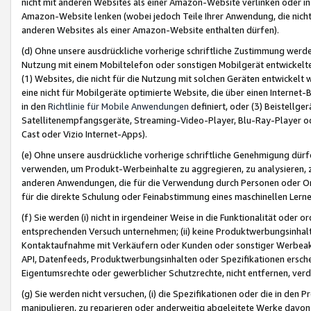
nicht mit anderen Websites als einer Amazon-Website verlinken oder i
Amazon-Website lenken (wobei jedoch Teile Ihrer Anwendung, die nich
anderen Websites als einer Amazon-Website enthalten dürfen).
(d) Ohne unsere ausdrückliche vorherige schriftliche Zustimmung werd
Nutzung mit einem Mobiltelefon oder sonstigen Mobilgerät entwickelt
(1) Websites, die nicht für die Nutzung mit solchen Geräten entwickelt
eine nicht für Mobilgeräte optimierte Website, die über einen Interne
in den
Richtlinie für Mobile Anwendungen
definiert, oder (3) Beistellge
Satellitenempfangsgeräte, Streaming-Video-Player, Blu-Ray-Player ode
Cast oder Vizio Internet-Apps).
(e) Ohne unsere ausdrückliche vorherige schriftliche Genehmigung dürfe
verwenden, um Produkt-Werbeinhalte zu aggregieren, zu analysieren, 
anderen Anwendungen, die für die Verwendung durch Personen oder Or
für die direkte Schulung oder Feinabstimmung eines maschinellen Lern
(f) Sie werden (i) nicht in irgendeiner Weise in die Funktionalität ode
entsprechenden Versuch unternehmen; (ii) keine Produktwerbungsinha
Kontaktaufnahme mit Verkäufern oder Kunden oder sonstiger Werbeaktiv
API, Datenfeeds, Produktwerbungsinhalten oder Spezifikationen erschei
Eigentumsrechte oder gewerblicher Schutzrechte, nicht entfernen, verd
(g) Sie werden nicht versuchen, (i) die Spezifikationen oder die in de
manipulieren, zu reparieren oder anderweitig abgeleitete Werke davon z