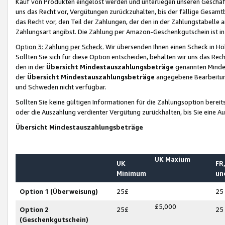
Kauf von Produkten eingelöst werden und unterliegen unseren Geschäf
uns das Recht vor, Vergütungen zurückzuhalten, bis der fällige Gesamt
das Recht vor, den Teil der Zahlungen, der den in der Zahlungstabelle 
Zahlungsart angibst. Die Zahlung per Amazon-Geschenkgutschein ist in
Option 3: Zahlung per Scheck.
Wir übersenden Ihnen einen Scheck in Höh
Sollten Sie sich für diese Option entscheiden, behalten wir uns das Rec
den in der
Übersicht Mindestauszahlungsbeträge
genannten Mindest
der
Übersicht Mindestauszahlungsbeträge
angegebene Bearbeitung
und Schweden nicht verfügbar.
Sollten Sie keine gültigen Informationen für die Zahlungsoption bereit
oder die Auszahlung verdienter Vergütung zurückhalten, bis Sie eine A
Übersicht Mindestauszahlungsbeträge
UK Maxium
UK
FR,
Minimum
un
Option 1 (Überweisung)
25£
25
£5,000
Option 2
25£
25
(Geschenkgutschein)