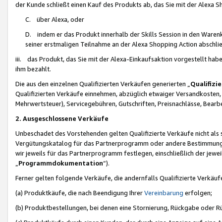
der Kunde schließt einen Kauf des Produkts ab, das Sie mit der Alexa 
C. über Alexa, oder
D. indem er das Produkt innerhalb der Skills Session in den Waren
seiner erstmaligen Teilnahme an der Alexa Shopping Action abschlie
iii. das Produkt, das Sie mit der Alexa-Einkaufsaktion vorgestellt ha
ihm bezahlt.
Die aus den einzelnen Qualifizierten Verkäufen generierten „
Qualifizi
Qualifizierten Verkäufe einnehmen, abzüglich etwaiger Versandkosten
Mehrwertsteuer), Servicegebühren, Gutschriften, Preisnachlässe, Bear
2. Ausgeschlossene Verkäufe
Unbeschadet des Vorstehenden gelten Qualifizierte Verkäufe nicht als
Vergütungskatalog für das Partnerprogramm oder andere Bestimmungen,
wir jeweils für das Partnerprogramm festlegen, einschließlich der jewe
„
Programmdokumentation
“).
Ferner gelten folgende Verkäufe, die andernfalls Qualifizierte Verkä
(a) Produktkäufe, die nach Beendigung Ihrer
Vereinbarung
erfolgen;
(b) Produktbestellungen, bei denen eine Stornierung, Rückgabe oder R