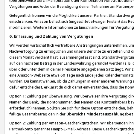
(beispielsweise durch Manipulation oder Kombination von Attributions-
Vergütungen und/oder der Beendigung deiner Teilnahme am Partnerp
Gelegentlich können wir die Möglichkeit unserer Partner, Standardv
einschränken. Amazon behält sich (ungeachtet etwaiger Fristen) das Re
modifizieren. Weitere Informationen zu Einschränkungen für Vergütung
6. Erfassung und Zahlung von Vergütungen
Wir werden wirtschaftlich vertretbare Anstrengungen unternehmen, um 
Nachverfolgung zu ermöglichen und unsere Berichte zu erstellen und di
diesem Monat verdient hast, zusammengefasst sind. Standardvergütung
auf den nächsten Betrag in der Landeswährung gerundet werden (z. B. C
über oder unter dem in deiner Preiskarte angegebenen Satz liegt. Wir
eine Amazon-Webseite etwa 60 Tage nach Ende jedes Kalendermonats, i
wurden. Du kannst wählen, ob du Zahlungen in einer anderen Währung
dafür entscheidest, erklärst du dich damit einverstanden, dass die K
Option 1: Zahlung per Überweisung.
Wir überweisen Ihre Vergütung dir
Namen der Bank, die Kontonummer, den Namen des Kontoinhabers bzw. a
erforderlich) nennen. Sollten Sie sich für diese Option entscheiden, be
fällige Gesamtbetrag den in der
Übersicht Mindestauszahlungsbet
Option 2: Zahlung per Amazon-Geschenkgutschein.
Wir übersenden Ihne
Partnerkonto genannte Haupt-E-Mail-Adresse. Diese Geschenkgutschei