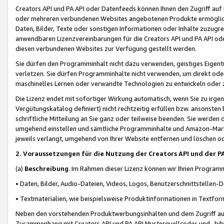
Creators API und PA API oder Datenfeeds können Ihnen den Zugriff auf D
oder mehreren verbundenen Websites angebotenen Produkte ermögliche
Daten, Bilder, Texte oder sonstigen Informationen oder Inhalte zuzugre
anwendbaren Lizenzvereinbarungen für die Creators API und PA API od
diesen verbundenen Websites zur Verfügung gestellt werden.
Sie dürfen den Programminhalt nicht dazu verwenden, geistiges Eigent
verletzen. Sie dürfen Programminhalte nicht verwenden, um direkt ode
maschinelles Lernen oder verwandte Technologien zu entwickeln oder zu
Die Lizenz endet mit sofortiger Wirkung automatisch, wenn Sie zu irg
Vergütungskatalog definiert) nicht rechtzeitig erfüllen bzw. ansonsten
schriftliche Mitteilung an Sie ganz oder teilweise beenden. Sie werden
umgehend einstellen und sämtliche Programminhalte und Amazon-Marke
jeweils verlangt, umgehend von Ihrer Website entfernen und löschen od
2. Voraussetzungen für die Nutzung der Creators API und der P
(a)
Beschreibung
. Im Rahmen dieser Lizenz können wir Ihnen Programmi
• Daten, Bilder, Audio-Dateien, Videos, Logos, Benutzerschnittstellen-
• Textmaterialien, wie beispielsweise Produktinformationen in Textfor
Neben den vorstehenden Produktwerbungsinhalten und dem Zugriff auf 
Zusammenhang mit Creators API und PA API Musterquellcodes und -bibli