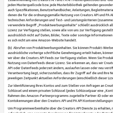
jeden Musterquellcode bzw. jede Musterbibliothek geltenden gesonder
auch Spezifikationen, Benutzerhandbücher, Anleitungen, Begleitmaterial
denen die für die ordnungsgemäße Nutzung von Creators API und PA A
technischen Anforderungen und Test- und Leistungskriterien (zusammen
verwendete Begriff „Produktwerbungsinhalte“ schließt ausdrücklich al
Lizenz zur Verfügung stellen, sowie alle von uns zur Verfügung gestel
ausdrücklich nicht auf Daten, Bilder, Texte oder sonstige Informatione
es sich nicht um eine Amazon-Website handelt.
(b) Abrufen von Produktwerbungsinhalten. Sie können Produkt-Werbein
ausdrückliche vorherige schriftliche Genehmigung erteilt haben, könn
wir über die Creators API Feeds zur Verfügung stellen. Wenn Sie Produk
Nutzung von Datenfeeds dieser Lizenz. Sie erkennen an, dass wir Creat
API oder Datenfeeds jederzeit ändern, auslaufen lassen oder neu veröffe
Verantwortung liegt, sicherzustellen, dass Ihr Zugriff auf die und Ihr
jeweiligen Zeitpunkt aktuellen Anforderungen (einschließlich dieser Liz
Zur Identifizierung Ihres Kontos und zum Stellen von Anfragen an Crea
Schlüssel und einem privaten Schlüssel (jedes Schlüsselpaar eine „Kon
Rahmen des Amazon-Partnerprogramms zugeteilte Partner-ID oder ein
Kontokennungen über den Creators API und PA API Kontoerstellungspro
Um Programmwerbeinhalte über die Creators API Dienste zu erhalten, m