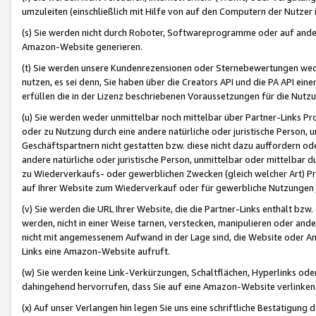
umzuleiten (einschließlich mit Hilfe von auf den Computern der Nutzer i
(s) Sie werden nicht durch Roboter, Softwareprogramme oder auf andere
Amazon-Website generieren.
(t) Sie werden unsere Kundenrezensionen oder Sternebewertungen wed
nutzen, es sei denn, Sie haben über die Creators API und die PA API e
erfüllen die in der Lizenz beschriebenen Voraussetzungen für die Nutzu
(u) Sie werden weder unmittelbar noch mittelbar über Partner-Links P
oder zu Nutzung durch eine andere natürliche oder juristische Person,
Geschäftspartnern nicht gestatten bzw. diese nicht dazu auffordern od
andere natürliche oder juristische Person, unmittelbar oder mittelbar
zu Wiederverkaufs- oder gewerblichen Zwecken (gleich welcher Art) 
auf Ihrer Website zum Wiederverkauf oder für gewerbliche Nutzungen 
(v) Sie werden die URL Ihrer Website, die die Partner-Links enthält b
werden, nicht in einer Weise tarnen, verstecken, manipulieren oder and
nicht mit angemessenem Aufwand in der Lage sind, die Website oder A
Links eine Amazon-Website aufruft.
(w) Sie werden keine Link-Verkürzungen, Schaltflächen, Hyperlinks ode
dahingehend hervorrufen, dass Sie auf eine Amazon-Website verlinken
(x) Auf unser Verlangen hin legen Sie uns eine schriftliche Bestätigung