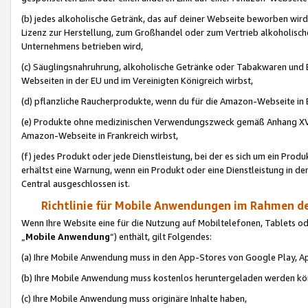
(b) jedes alkoholische Getränk, das auf deiner Webseite beworben wird
Lizenz zur Herstellung, zum Großhandel oder zum Vertrieb alkoholisch
Unternehmens betrieben wird,
(c) Säuglingsnahruhrung, alkoholische Getränke oder Tabakwaren und E
Webseiten in der EU und im Vereinigten Königreich wirbst,
(d) pflanzliche Raucherprodukte, wenn du für die Amazon-Webseite in B
(e) Produkte ohne medizinischen Verwendungszweck gemäß Anhang XVI 
Amazon-Webseite in Frankreich wirbst,
(f) jedes Produkt oder jede Dienstleistung, bei der es sich um ein Prod
erhältst eine Warnung, wenn ein Produkt oder eine Dienstleistung in de
Central ausgeschlossen ist.
Richtlinie für Mobile Anwendungen im Rahmen de
Wenn Ihre Website eine für die Nutzung auf Mobiltelefonen, Tablets 
„
Mobile Anwendung
“) enthält, gilt Folgendes:
(a) Ihre Mobile Anwendung muss in den App-Stores von Google Play, A
(b) Ihre Mobile Anwendung muss kostenlos heruntergeladen werden könn
(c) Ihre Mobile Anwendung muss originäre Inhalte haben,