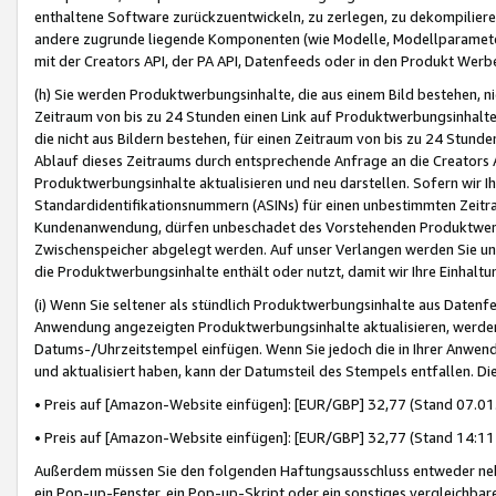
enthaltene Software zurückzuentwickeln, zu zerlegen, zu dekompilier
andere zugrunde liegende Komponenten (wie Modelle, Modellparameter
mit der Creators API, der PA API, Datenfeeds oder in den Produkt Werb
(h) Sie werden Produktwerbungsinhalte, die aus einem Bild bestehen, ni
Zeitraum von bis zu 24 Stunden einen Link auf Produktwerbungsinhalte
die nicht aus Bildern bestehen, für einen Zeitraum von bis zu 24 Stund
Ablauf dieses Zeitraums durch entsprechende Anfrage an die Creators 
Produktwerbungsinhalte aktualisieren und neu darstellen. Sofern wir Ih
Standardidentifikationsnummern (ASINs) für einen unbestimmten Zeitra
Kundenanwendung, dürfen unbeschadet des Vorstehenden Produktwerbu
Zwischenspeicher abgelegt werden. Auf unser Verlangen werden Sie un
die Produktwerbungsinhalte enthält oder nutzt, damit wir Ihre Einhalt
(i) Wenn Sie seltener als stündlich Produktwerbungsinhalte aus Datenfe
Anwendung angezeigten Produktwerbungsinhalte aktualisieren, werden 
Datums-/Uhrzeitstempel einfügen. Wenn Sie jedoch die in Ihrer Anwe
und aktualisiert haben, kann der Datumsteil des Stempels entfallen. Dies
• Preis auf [Amazon-Website einfügen]: [EUR/GBP] 32,77 (Stand 07.01.
• Preis auf [Amazon-Website einfügen]: [EUR/GBP] 32,77 (Stand 14:11 
Außerdem müssen Sie den folgenden Haftungsausschluss entweder neb
ein Pop-up-Fenster, ein Pop-up-Skript oder ein sonstiges vergleichba