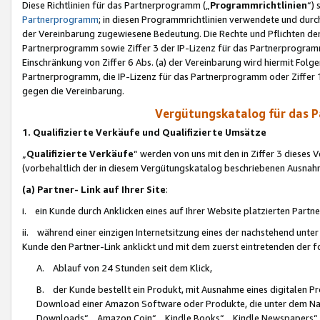
Diese Richtlinien für das Partnerprogramm („
Programmrichtlinien
“)
Partnerprogramm
; in diesen Programmrichtlinien verwendete und durch
der Vereinbarung zugewiesene Bedeutung. Die Rechte und Pflichten de
Partnerprogramm sowie Ziffer 3 der IP-Lizenz für das Partnerprogram
Einschränkung von Ziffer 6 Abs. (a) der Vereinbarung wird hiermit Fol
Partnerprogramm, die IP-Lizenz für das Partnerprogramm oder Ziffer 1
gegen die Vereinbarung.
Vergütungskatalog für das 
1. Qualifizierte Verkäufe und Qualifizierte Umsätze
„
Qualifizierte Verkäufe
“ werden von uns mit den in Ziffer 3 diese
(vorbehaltlich der in diesem Vergütungskatalog beschriebenen Ausnah
(a) Partner- Link auf Ihrer Site
:
i. ein Kunde durch Anklicken eines auf Ihrer Website platzierten Part
ii. während einer einzigen Internetsitzung eines der nachstehend unter (i)
Kunde den Partner-Link anklickt und mit dem zuerst eintretenden der f
A. Ablauf von 24 Stunden seit dem Klick,
B. der Kunde bestellt ein Produkt, mit Ausnahme eines digitalen P
Download einer Amazon Software oder Produkte, die unter dem N
Downloads“, „Amazon Coin“, „Kindle Books“, „Kindle Newspapers“, „