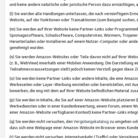
und keine andere natürliche oder juristische Person dazu ermächtigen, a
(l) Sie werden alle Handlungen unterlassen, die nach vernünftigem Erme
Website, auf der Funktionen oder Transaktionen (zum Beispiel suchen, s
(m) Sie werden auf Ihrer Website keine Partner-Links oder Programmin
Spionagesoftware, Schadsoftware, Computerviren, Würmern, Trojaner
Herunterladen oder Installieren auf einem Nutzer-Computer oder ande
genehmigt wurden.
(n) Sie werden Amazon-Websites oder Teile davon nicht auf Ihrer Websi
(z. B., WebView) innerhalb einer Mobilen Anwendung. Die Darstellung ein
Teilnahmevoraussetzungen stellt jedoch keinen Verstoß gegen diese Zif
(o) Sie werden keine Partner-Links oder andere Inhalte, die eine Am
Werbeseiten oder Layer-Werbung einstellen oder bereitstellen, mit Au
bewerben, die eng mit dem auf Ihrer Website befindlichen Material z
(p) Sie werden in Inhalte, die Sie auf einer Amazon-Website platzier
Werbediensten oder in einer Kundenbewertung, einem Forum, einem Wun
einer Amazon-Website verfügbaren Kontext) keine Partner-Links integr
(q) Sie werden nicht versuchen, den
Vergütungskatalog
zu umgehen oder
dass sich eine Webpage einer Amazon-Website im Browser eines Kunden 
(r) Sie werden nicht versuchen, Internetverkehr (Traffic) oder Vergü