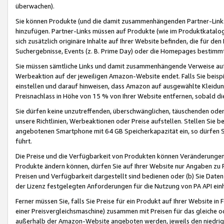
überwachen).
Sie können Produkte (und die damit zusammenhängenden Partner-Links)
hinzufügen. Partner-Links müssen auf Produkte (wie im Produktkatalog de
sich zusätzlich originäre Inhalte auf Ihrer Website befinden, die für 
Suchergebnisse, Events (z. B. Prime Day) oder die Homepages bestimmte
Sie müssen sämtliche Links und damit zusammenhängende Verweise auf z
Werbeaktion auf der jeweiligen Amazon-Website endet. Falls Sie beisp
einstellen und darauf hinweisen, dass Amazon auf ausgewählte Kleidun
Preisnachlass in Höhe von 15 % von Ihrer Website entfernen, sobald di
Sie dürfen keine unzutreffenden, überschwänglichen, täuschenden od
unsere Richtlinien, Werbeaktionen oder Preise aufstellen. Stellen Sie 
angebotenen Smartphone mit 64 GB Speicherkapazität ein, so dürfen S
führt.
Die Preise und die Verfügbarkeit von Produkten können Veränderungen 
Produkte ändern können, dürfen Sie auf Ihrer Website nur Angaben zu P
Preisen und Verfügbarkeit dargestellt sind bedienen oder (b) Sie Daten
der Lizenz festgelegten Anforderungen für die Nutzung von PA API einh
Ferner müssen Sie, falls Sie Preise für ein Produkt auf Ihrer Website in 
einer Preisvergleichsmaschine) zusammen mit Preisen für das gleiche o
außerhalb der Amazon-Website angeboten werden, jeweils den niedrigst