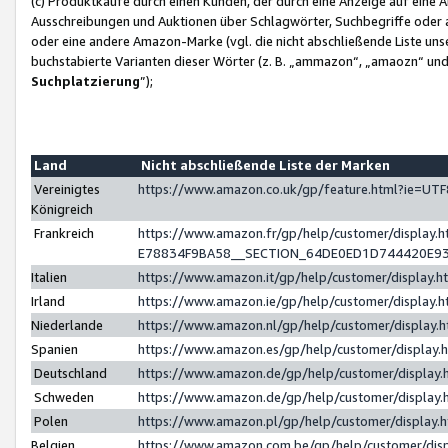
(c) Produktkäufe durch einen Kunden, der durch eine Anzeige auf eine 
Ausschreibungen und Auktionen über Schlagwörter, Suchbegriffe oder 
oder eine andere Amazon-Marke (vgl. die nicht abschließende Liste un
buchstabierte Varianten dieser Wörter (z. B. „ammazon“, „amaozn“ und „
Suchplatzierung
”);
Land
Nicht abschließende Liste der Marken
Vereinigtes
https://www.amazon.co.uk/gp/feature.html?ie=U
Königreich
Frankreich
https://www.amazon.fr/gp/help/customer/displa
E78834F9BA58__SECTION_64DE0ED1D744420E9
Italien
https://www.amazon.it/gp/help/customer/display
Irland
https://www.amazon.ie/gp/help/customer/displa
Niederlande
https://www.amazon.nl/gp/help/customer/display
Spanien
https://www.amazon.es/gp/help/customer/display
Deutschland
https://www.amazon.de/gp/help/customer/displa
Schweden
https://www.amazon.de/gp/help/customer/displa
Polen
https://www.amazon.pl/gp/help/customer/display
Belgien
https://www.amazon.com.be/gp/help/customer/d