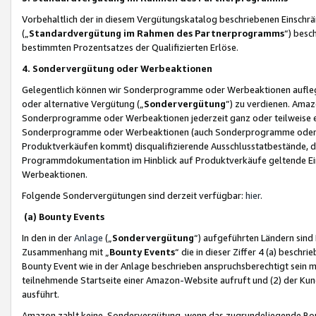
Vorbehaltlich der in diesem Vergütungskatalog beschriebenen Einschr
(„
Standardvergütung im Rahmen des Partnerprogramms
“) besc
bestimmten Prozentsatzes der Qualifizierten Erlöse.
4. Sondervergütung oder Werbeaktionen
Gelegentlich können wir Sonderprogramme oder Werbeaktionen auflegen,
oder alternative Vergütung („
Sondervergütung
”) zu verdienen. Amazo
Sonderprogramme oder Werbeaktionen jederzeit ganz oder teilweise einz
Sonderprogramme oder Werbeaktionen (auch Sonderprogramme oder We
Produktverkäufen kommt) disqualifizierende Ausschlusstatbestände, di
Programmdokumentation im Hinblick auf Produktverkäufe geltende E
Werbeaktionen.
Folgende Sondervergütungen sind derzeit verfügbar:
hier
.
(a) Bounty Events
In den in der
Anlage
(„
Sondervergütung
“) aufgeführten Ländern sind
Zusammenhang mit „
Bounty Events
“ die in dieser Ziffer 4 (a) besch
Bounty Event wie in der Anlage beschrieben anspruchsberechtigt sein mu
teilnehmende Startseite einer Amazon-Website aufruft und (2) der Kun
ausführt.
Amazon zahlt keine Sondervergütung, wenn das zugrundeliegende Boun