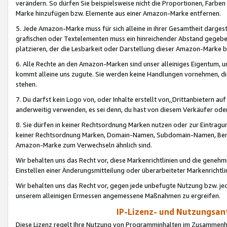
verändern. So dürfen Sie beispielsweise nicht die Proportionen, Farb
Marke hinzufügen bzw. Elemente aus einer Amazon-Marke entfernen.
5. Jede Amazon-Marke muss für sich alleine in ihrer Gesamtheit darge
grafischen oder Textelementen muss ein hinreichender Abstand gegebe
platzieren, der die Lesbarkeit oder Darstellung dieser Amazon-Marke b
6. Alle Rechte an den Amazon-Marken sind unser alleiniges Eigentum, 
kommt alleine uns zugute. Sie werden keine Handlungen vornehmen, 
stehen.
7. Du darfst kein Logo von, oder Inhalte erstellt von,
Drittanbietern au
anderweitig verwenden, es sei denn, du hast von diesem Verkäufer oder
8. Sie dürfen in keiner Rechtsordnung Marken nutzen oder zur Eintragu
keiner Rechtsordnung Marken, Domain-Namen, Subdomain-Namen, Benu
Amazon-Marke zum Verwechseln ähnlich sind.
Wir behalten uns das Recht vor, diese Markenrichtlinien und die gene
Einstellen einer Änderungsmitteilung oder überarbeiteter Markenricht
Wir behalten uns das Recht vor, gegen jede unbefugte Nutzung bzw. jede 
unserem alleinigen Ermessen angemessene Maßnahmen zu ergreifen.
IP-Lizenz- und Nutzungsan
Diese Lizenz regelt Ihre Nutzung von Programminhalten im Zusammen