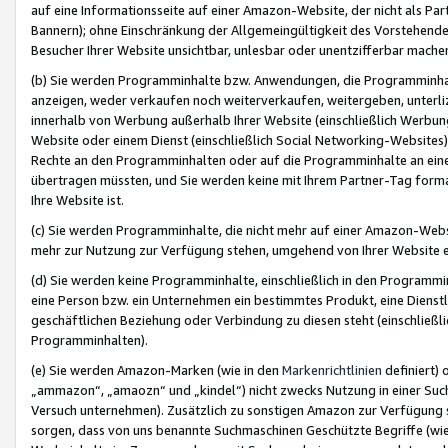
auf eine Informationsseite auf einer Amazon-Website, der nicht als Part
Bannern); ohne Einschränkung der Allgemeingültigkeit des Vorstehende
Besucher Ihrer Website unsichtbar, unlesbar oder unentzifferbar mache
(b) Sie werden Programminhalte bzw. Anwendungen, die Programminhalt
anzeigen, weder verkaufen noch weiterverkaufen, weitergeben, unterli
innerhalb von Werbung außerhalb Ihrer Website (einschließlich Werbun
Website oder einem Dienst (einschließlich Social Networking-Website
Rechte an den Programminhalten oder auf die Programminhalte an eine a
übertragen müssten, und Sie werden keine mit Ihrem Partner-Tag formati
Ihre Website ist.
(c) Sie werden Programminhalte, die nicht mehr auf einer Amazon-Websit
mehr zur Nutzung zur Verfügung stehen, umgehend von Ihrer Website e
(d) Sie werden keine Programminhalte, einschließlich in den Programmin
eine Person bzw. ein Unternehmen ein bestimmtes Produkt, eine Dienstle
geschäftlichen Beziehung oder Verbindung zu diesen steht (einschließli
Programminhalten).
(e) Sie werden Amazon-Marken (wie in den
Markenrichtlinien
definiert) 
„ammazon“, „amaozn“ und „kindel“) nicht zwecks Nutzung in einer Suc
Versuch unternehmen). Zusätzlich zu sonstigen Amazon zur Verfügung 
sorgen, dass von uns benannte Suchmaschinen Geschützte Begriffe (wie 