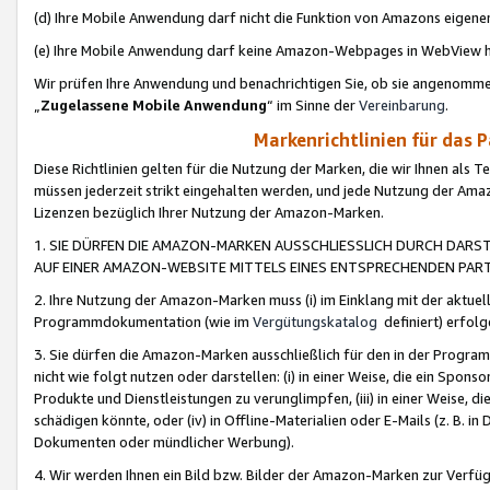
(d) Ihre Mobile Anwendung darf nicht die Funktion von Amazons eige
(e) Ihre Mobile Anwendung darf keine Amazon-Webpages in WebView 
Wir prüfen Ihre Anwendung und benachrichtigen Sie, ob sie angenomm
„
Zugelassene Mobile Anwendung
“ im Sinne der
Vereinbarung
.
Markenrichtlinien für das 
Diese Richtlinien gelten für die Nutzung der Marken, die wir Ihnen als 
müssen jederzeit strikt eingehalten werden, und jede Nutzung der Ama
Lizenzen bezüglich Ihrer Nutzung der Amazon-Marken.
1. SIE DÜRFEN DIE AMAZON-MARKEN AUSSCHLIESSLICH DURCH DARS
AUF EINER AMAZON-WEBSITE MITTELS EINES ENTSPRECHENDEN PART
2. Ihre Nutzung der Amazon-Marken muss (i) im Einklang mit der aktuells
Programmdokumentation (wie im
Vergütungskatalog
definiert) erfolg
3. Sie dürfen die Amazon-Marken ausschließlich für den in der Progr
nicht wie folgt nutzen oder darstellen: (i) in einer Weise, die ein Spo
Produkte und Dienstleistungen zu verunglimpfen, (iii) in einer Weise
schädigen könnte, oder (iv) in Offline-Materialien oder E-Mails (z. B.
Dokumenten oder mündlicher Werbung).
4. Wir werden Ihnen ein Bild bzw. Bilder der Amazon-Marken zur Verfüg