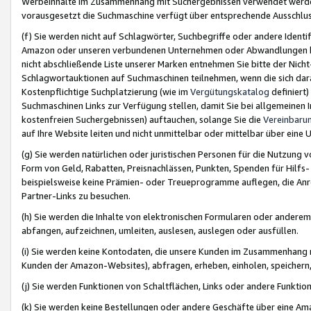
Werbeinhalte im Zusammenhang mit Suchergebnissen verwendet werden,
vorausgesetzt die Suchmaschine verfügt über entsprechende Ausschlu
(f) Sie werden nicht auf Schlagwörter, Suchbegriffe oder andere Ident
Amazon oder unseren verbundenen Unternehmen oder Abwandlungen bzw
nicht abschließende Liste unserer Marken entnehmen Sie bitte der Nich
Schlagwortauktionen auf Suchmaschinen teilnehmen, wenn die sich da
Kostenpflichtige Suchplatzierung (wie im
Vergütungskatalog
definiert
Suchmaschinen Links zur Verfügung stellen, damit Sie bei allgemeinen I
kostenfreien Suchergebnissen) auftauchen, solange Sie die
Vereinbaru
auf Ihre Website leiten und nicht unmittelbar oder mittelbar über eine
(g) Sie werden natürlichen oder juristischen Personen für die Nutzung 
Form von Geld, Rabatten, Preisnachlässen, Punkten, Spenden für Hilfs
beispielsweise keine Prämien- oder Treueprogramme auflegen, die Anrei
Partner-Links zu besuchen.
(h) Sie werden die Inhalte von elektronischen Formularen oder anderem M
abfangen, aufzeichnen, umleiten, auslesen, auslegen oder ausfüllen.
(i) Sie werden keine Kontodaten, die unsere Kunden im Zusammenhang 
Kunden der Amazon-Websites), abfragen, erheben, einholen, speichern,
(j) Sie werden Funktionen von Schaltflächen, Links oder andere Funkti
(k) Sie werden keine Bestellungen oder andere Geschäfte über eine Ama