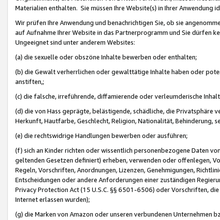
Materialien enthalten. Sie müssen Ihre Website(s) in Ihrer Anwendung ide
Wir prüfen Ihre Anwendung und benachrichtigen Sie, ob sie angenommen
auf Aufnahme Ihrer Website in das Partnerprogramm und Sie dürfen kei
Ungeeignet sind unter anderem Websites:
(a) die sexuelle oder obszöne Inhalte bewerben oder enthalten;
(b) die Gewalt verherrlichen oder gewalttätige Inhalte haben oder pot
anstiften,;
(c) die falsche, irreführende, diffamierende oder verleumderische Inha
(d) die von Hass geprägte, belästigende, schädliche, die Privatsphäre v
Herkunft, Hautfarbe, Geschlecht, Religion, Nationalität, Behinderung, 
(e) die rechtswidrige Handlungen bewerben oder ausführen;
(f) sich an Kinder richten oder wissentlich personenbezogene Daten vo
geltenden Gesetzen definiert) erheben, verwenden oder offenlegen, Vo
Regeln, Vorschriften, Anordnungen, Lizenzen, Genehmigungen, Richtlini
Entscheidungen oder andere Anforderungen einer zuständigen Regierung
Privacy Protection Act (15 U.S.C. §§ 6501-6506) oder Vorschriften, di
Internet erlassen wurden);
(g) die Marken von Amazon oder unseren verbundenen Unternehmen b