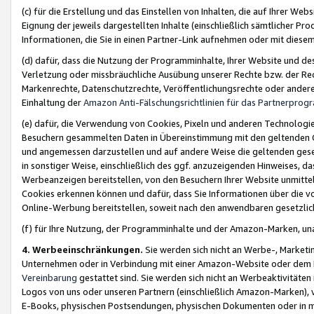
(c) für die Erstellung und das Einstellen von Inhalten, die auf Ihrer We
Eignung der jeweils dargestellten Inhalte (einschließlich sämtlicher 
Informationen, die Sie in einen Partner-Link aufnehmen oder mit diese
(d) dafür, dass die Nutzung der Programminhalte, Ihrer Website und des 
Verletzung oder missbräuchliche Ausübung unserer Rechte bzw. der Recht
Markenrechte, Datenschutzrechte, Veröffentlichungsrechte oder anderer
Einhaltung der
Amazon Anti-Fälschungsrichtlinien für das Partnerpro
(e) dafür, die Verwendung von Cookies, Pixeln und anderen Technologien
Besuchern gesammelten Daten in Übereinstimmung mit den geltenden Ge
und angemessen darzustellen und auf andere Weise die geltenden geset
in sonstiger Weise, einschließlich des ggf. anzuzeigenden Hinweises, d
Werbeanzeigen bereitstellen, von den Besuchern Ihrer Website unmitte
Cookies erkennen können und dafür, dass Sie Informationen über die v
Online-Werbung bereitstellen, soweit nach den anwendbaren gesetzlic
(f) für Ihre Nutzung, der Programminhalte und der Amazon-Marken, u
4. Werbeeinschränkungen.
Sie werden sich nicht an Werbe-, Market
Unternehmen oder in Verbindung mit einer Amazon-Website oder dem Pa
Vereinbarung
gestattet sind. Sie werden sich nicht an Werbeaktivitäten
Logos von uns oder unseren Partnern (einschließlich Amazon-Marken), 
E-Books, physischen Postsendungen, physischen Dokumenten oder in 