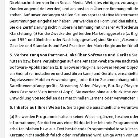
Direktnachrichten von Ihren Social-Media-Websites einfügen. vorausg
Kunden angemeldet werden) und ansonsten in Übereinstimmung mit der
stehen. Auf unser Verlangen stellen Sie uns repräsentative Mustermater
Bestimmungen eingehalten haben. Wir werden die Form und den Inhalt, di
Sie die Zertifizierung nicht in Übereinstimmung mit unserer Aufforderu
Klarstellung: (i) Für die Zwecke der geltenden Marketinggesetze (z. 
von 1991 und ähnlicher oder Nachfolgegesetze) sind Sie der „Absender“ j
Gesetze und Standards und Best Practices der Marketingbranche für 
5. Verbreitung von Partner-Links über Software und Geräte
Sie
nutzen bzw. keine Verlinkungen auf eine Amazon-Website wie nachsteh
Software-Applikationen (z. B. Browser Plug-ins, Browser Helper Objec
ein Endnutzer installieren und ausführen kann) und Geräten, einschlie
Zugelassenen Mobilen Anwendungen); oder (b) im Zusammenhang mit bzw.
Satellitenempfangsgeräte, Streaming-Video-Playern, Blu-Ray-Playern 
Viera Cast oder Vizio Internet Apps). Sie werden ohne ausdrückliche v
Entwicklung von Modellen des maschinellen Lernens oder verwandter 
6. Inhalte auf Ihrer Website
. Sie tragen die ausschließliche Verantwo
(a) Sie werden Programminhalte in keiner Weise ergänzen, löschen oder
Informationen; Sie dürfen aus einer Bilddatei bestehende Programminhal
erhalten bleiben bzw. aus Text bestehende Programminhalte so kürzen, 
Kürzung nicht sachlich falsch oder irreführend wird. Einige Arten von L