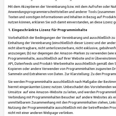
Mit dem Akzeptieren der Vereinbarung bzw. mit dem Aufrufen oder Nutz
Anwendungsprogrammierschnittstellen und anderer Tools (zusammen die
Texten und sonstigen Informationen und Inhalten in Bezug auf Produkte
nutzen können, erklären Sie sich damit einverstanden, an diese Lizenz 
1. Eingeschränkte Lizenz für Programminhalte
Vorbehaltlich der Bedingungen der Vereinbarung und ausschließlich z
Einhaltung der Vereinbarung (einschließlich dieser Lizenz und der ande
nicht übertragbare, nicht unterlizenzierbare, nicht exklusive, gebühren
anzuzeigen; (b) nur diejenigen der Amazon-Marken zu verwenden (wie in 
Programminhalte, ausschließlich auf Ihrer Website und in Übereinstimmu
API, Datenfeeds und Produkt-Werbeinhalte ausschließlich gemäß den Spe
Kopieren oder andere Verwenden von Programminhalten zugunsten Dri
Sammeln und Extrahieren von Daten. Zur Klarstellung: Zu den Program
Sie werden Programminhalte ausschließlich nach Maßgabe der Besti
hiermit eingeräumten Lizenz nutzen. Unbeschadet des Vorstehenden we
Umsätze auf eine Amazon-Website zu leiten, und werden Programminhal
Verbindung mit Programminhalten Besucher auf andere Websites als ein
unmittelbarem Zusammenhang mit den Programminhalten stehen, Links z
Nutzung der Programminhalte ausschließlich mit der betreffenden Pr
nicht mit einer anderen Webpage verlinken.