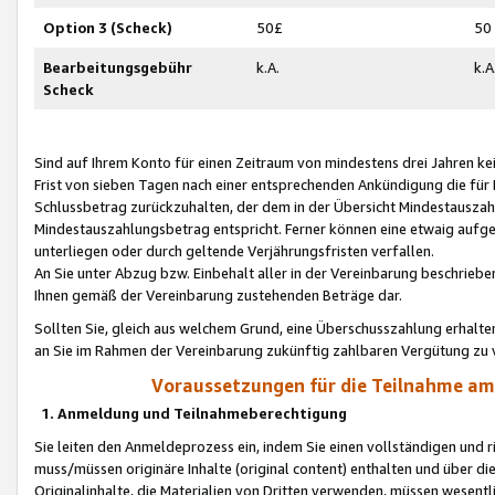
Option 3 (Scheck)
50£
50
Bearbeitungsgebühr
k.A.
k.A
Scheck
Sind auf Ihrem Konto für einen Zeitraum von mindestens drei Jahren kein
Frist von sieben Tagen nach einer entsprechenden Ankündigung die für
Schlussbetrag zurückzuhalten, der dem in der Übersicht Mindestausz
Mindestauszahlungsbetrag entspricht. Ferner können eine etwaig aufg
unterliegen oder durch geltende Verjährungsfristen verfallen.
An Sie unter Abzug bzw. Einbehalt aller in der Vereinbarung beschrieb
Ihnen gemäß der Vereinbarung zustehenden Beträge dar.
Sollten Sie, gleich aus welchem Grund, eine Überschusszahlung erhalte
an Sie im Rahmen der Vereinbarung zukünftig zahlbaren Vergütung zu 
Voraussetzungen für die Teilnahme a
1. Anmeldung und Teilnahmeberechtigung
Sie leiten den Anmeldeprozess ein, indem Sie einen vollständigen und 
muss/müssen originäre Inhalte (original content) enthalten und über d
Originalinhalte, die Materialien von Dritten verwenden, müssen wese