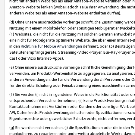
nicht mit anderen Websites als einer Amazon-Website verlinken oder i
Amazon-Website lenken (wobei jedoch Teile Ihrer Anwendung, die nich
anderen Websites als einer Amazon-Website enthalten dürfen).
(d) Ohne unsere ausdrückliche vorherige schriftliche Zustimmung werd
Nutzung mit einem Mobiltelefon oder sonstigen Mobilgerät entwickelt
(1) Websites, die nicht für die Nutzung mit solchen Geräten entwickelt
eine nicht für Mobilgeräte optimierte Website, die über einen Interne
in den
Richtlinie für Mobile Anwendungen
definiert, oder (3) Beistellge
Satellitenempfangsgeräte, Streaming-Video-Player, Blu-Ray-Player ode
Cast oder Vizio Internet-Apps).
(e) Ohne unsere ausdrückliche vorherige schriftliche Genehmigung dürfe
verwenden, um Produkt-Werbeinhalte zu aggregieren, zu analysieren, 
anderen Anwendungen, die für die Verwendung durch Personen oder Or
für die direkte Schulung oder Feinabstimmung eines maschinellen Lern
(f) Sie werden (i) nicht in irgendeiner Weise in die Funktionalität ode
entsprechenden Versuch unternehmen; (ii) keine Produktwerbungsinha
Kontaktaufnahme mit Verkäufern oder Kunden oder sonstiger Werbeaktiv
API, Datenfeeds, Produktwerbungsinhalten oder Spezifikationen erschei
Eigentumsrechte oder gewerblicher Schutzrechte, nicht entfernen, verd
(g) Sie werden nicht versuchen, (i) die Spezifikationen oder die in de
manipulieren, zu reparieren oder anderweitig abgeleitete Werke davon z