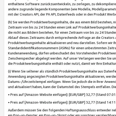
enthaltene Software zurückzuentwickeln, zu zerlegen, zu dekompilier
andere zugrunde liegende Komponenten (wie Modelle, Modellparameter
mit der Creators API, der PA API, Datenfeeds oder in den Produkt Werb
(h) Sie werden Produktwerbungsinhalte, die aus einem Bild bestehen, ni
Zeitraum von bis zu 24 Stunden einen Link auf Produktwerbungsinhalte
die nicht aus Bildern bestehen, für einen Zeitraum von bis zu 24 Stund
Ablauf dieses Zeitraums durch entsprechende Anfrage an die Creators 
Produktwerbungsinhalte aktualisieren und neu darstellen. Sofern wir Ih
Standardidentifikationsnummern (ASINs) für einen unbestimmten Zeitra
Kundenanwendung, dürfen unbeschadet des Vorstehenden Produktwerbu
Zwischenspeicher abgelegt werden. Auf unser Verlangen werden Sie un
die Produktwerbungsinhalte enthält oder nutzt, damit wir Ihre Einhalt
(i) Wenn Sie seltener als stündlich Produktwerbungsinhalte aus Datenfe
Anwendung angezeigten Produktwerbungsinhalte aktualisieren, werden 
Datums-/Uhrzeitstempel einfügen. Wenn Sie jedoch die in Ihrer Anwe
und aktualisiert haben, kann der Datumsteil des Stempels entfallen. Dies
• Preis auf [Amazon-Website einfügen]: [EUR/GBP] 32,77 (Stand 07.01.
• Preis auf [Amazon-Website einfügen]: [EUR/GBP] 32,77 (Stand 14:11 
Außerdem müssen Sie den folgenden Haftungsausschluss entweder neb
ein Pop-up-Fenster, ein Pop-up-Skript oder ein sonstiges vergleichba