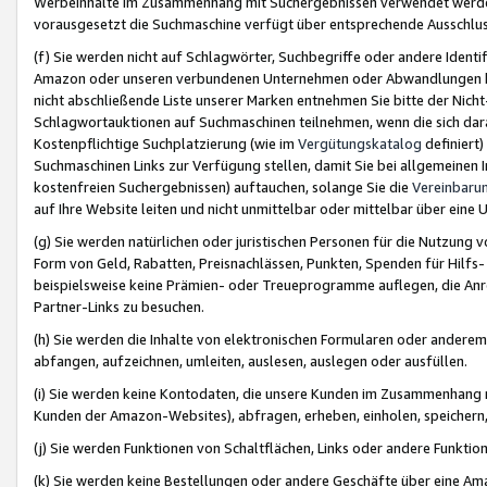
Werbeinhalte im Zusammenhang mit Suchergebnissen verwendet werden,
vorausgesetzt die Suchmaschine verfügt über entsprechende Ausschlu
(f) Sie werden nicht auf Schlagwörter, Suchbegriffe oder andere Ident
Amazon oder unseren verbundenen Unternehmen oder Abwandlungen bzw
nicht abschließende Liste unserer Marken entnehmen Sie bitte der Nich
Schlagwortauktionen auf Suchmaschinen teilnehmen, wenn die sich da
Kostenpflichtige Suchplatzierung (wie im
Vergütungskatalog
definiert
Suchmaschinen Links zur Verfügung stellen, damit Sie bei allgemeinen I
kostenfreien Suchergebnissen) auftauchen, solange Sie die
Vereinbaru
auf Ihre Website leiten und nicht unmittelbar oder mittelbar über eine
(g) Sie werden natürlichen oder juristischen Personen für die Nutzung 
Form von Geld, Rabatten, Preisnachlässen, Punkten, Spenden für Hilfs
beispielsweise keine Prämien- oder Treueprogramme auflegen, die Anrei
Partner-Links zu besuchen.
(h) Sie werden die Inhalte von elektronischen Formularen oder anderem M
abfangen, aufzeichnen, umleiten, auslesen, auslegen oder ausfüllen.
(i) Sie werden keine Kontodaten, die unsere Kunden im Zusammenhang 
Kunden der Amazon-Websites), abfragen, erheben, einholen, speichern,
(j) Sie werden Funktionen von Schaltflächen, Links oder andere Funkti
(k) Sie werden keine Bestellungen oder andere Geschäfte über eine Ama