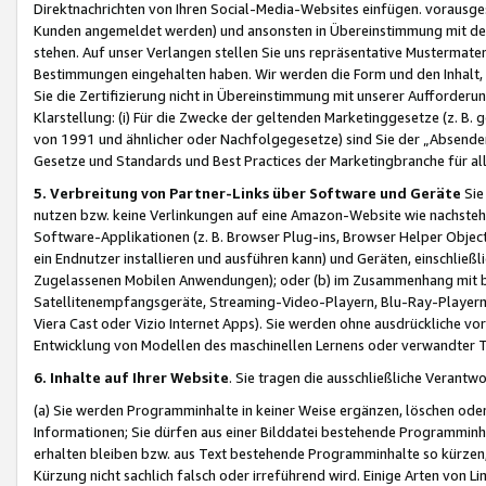
Direktnachrichten von Ihren Social-Media-Websites einfügen. vorausg
Kunden angemeldet werden) und ansonsten in Übereinstimmung mit der
stehen. Auf unser Verlangen stellen Sie uns repräsentative Mustermater
Bestimmungen eingehalten haben. Wir werden die Form und den Inhalt, di
Sie die Zertifizierung nicht in Übereinstimmung mit unserer Aufforderu
Klarstellung: (i) Für die Zwecke der geltenden Marketinggesetze (z. 
von 1991 und ähnlicher oder Nachfolgegesetze) sind Sie der „Absender“ j
Gesetze und Standards und Best Practices der Marketingbranche für 
5. Verbreitung von Partner-Links über Software und Geräte
Sie
nutzen bzw. keine Verlinkungen auf eine Amazon-Website wie nachsteh
Software-Applikationen (z. B. Browser Plug-ins, Browser Helper Objec
ein Endnutzer installieren und ausführen kann) und Geräten, einschlie
Zugelassenen Mobilen Anwendungen); oder (b) im Zusammenhang mit bzw.
Satellitenempfangsgeräte, Streaming-Video-Playern, Blu-Ray-Playern 
Viera Cast oder Vizio Internet Apps). Sie werden ohne ausdrückliche v
Entwicklung von Modellen des maschinellen Lernens oder verwandter 
6. Inhalte auf Ihrer Website
. Sie tragen die ausschließliche Verantwo
(a) Sie werden Programminhalte in keiner Weise ergänzen, löschen oder
Informationen; Sie dürfen aus einer Bilddatei bestehende Programminhal
erhalten bleiben bzw. aus Text bestehende Programminhalte so kürzen, 
Kürzung nicht sachlich falsch oder irreführend wird. Einige Arten von L