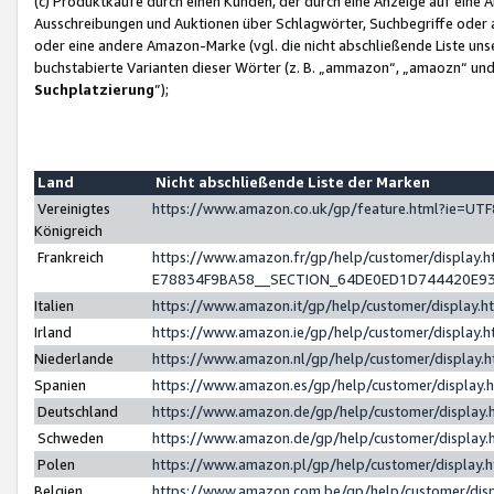
(c) Produktkäufe durch einen Kunden, der durch eine Anzeige auf eine 
Ausschreibungen und Auktionen über Schlagwörter, Suchbegriffe oder 
oder eine andere Amazon-Marke (vgl. die nicht abschließende Liste un
buchstabierte Varianten dieser Wörter (z. B. „ammazon“, „amaozn“ und „
Suchplatzierung
”);
Land
Nicht abschließende Liste der Marken
Vereinigtes
https://www.amazon.co.uk/gp/feature.html?ie=U
Königreich
Frankreich
https://www.amazon.fr/gp/help/customer/displa
E78834F9BA58__SECTION_64DE0ED1D744420E9
Italien
https://www.amazon.it/gp/help/customer/display
Irland
https://www.amazon.ie/gp/help/customer/displa
Niederlande
https://www.amazon.nl/gp/help/customer/display
Spanien
https://www.amazon.es/gp/help/customer/display
Deutschland
https://www.amazon.de/gp/help/customer/displa
Schweden
https://www.amazon.de/gp/help/customer/displa
Polen
https://www.amazon.pl/gp/help/customer/display
Belgien
https://www.amazon.com.be/gp/help/customer/d