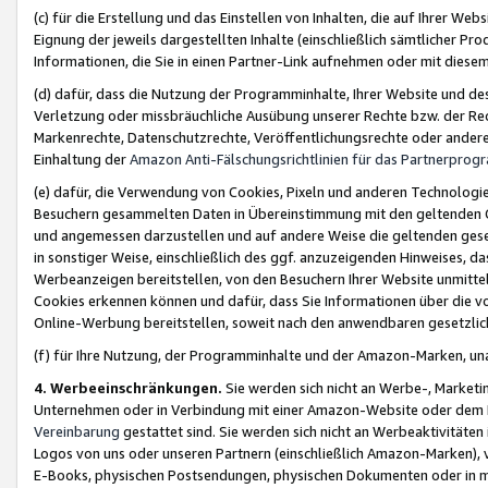
(c) für die Erstellung und das Einstellen von Inhalten, die auf Ihrer We
Eignung der jeweils dargestellten Inhalte (einschließlich sämtlicher 
Informationen, die Sie in einen Partner-Link aufnehmen oder mit diese
(d) dafür, dass die Nutzung der Programminhalte, Ihrer Website und des 
Verletzung oder missbräuchliche Ausübung unserer Rechte bzw. der Recht
Markenrechte, Datenschutzrechte, Veröffentlichungsrechte oder anderer
Einhaltung der
Amazon Anti-Fälschungsrichtlinien für das Partnerpro
(e) dafür, die Verwendung von Cookies, Pixeln und anderen Technologien
Besuchern gesammelten Daten in Übereinstimmung mit den geltenden Ge
und angemessen darzustellen und auf andere Weise die geltenden geset
in sonstiger Weise, einschließlich des ggf. anzuzeigenden Hinweises, d
Werbeanzeigen bereitstellen, von den Besuchern Ihrer Website unmitte
Cookies erkennen können und dafür, dass Sie Informationen über die v
Online-Werbung bereitstellen, soweit nach den anwendbaren gesetzlic
(f) für Ihre Nutzung, der Programminhalte und der Amazon-Marken, u
4. Werbeeinschränkungen.
Sie werden sich nicht an Werbe-, Market
Unternehmen oder in Verbindung mit einer Amazon-Website oder dem Pa
Vereinbarung
gestattet sind. Sie werden sich nicht an Werbeaktivitäten
Logos von uns oder unseren Partnern (einschließlich Amazon-Marken), 
E-Books, physischen Postsendungen, physischen Dokumenten oder in 