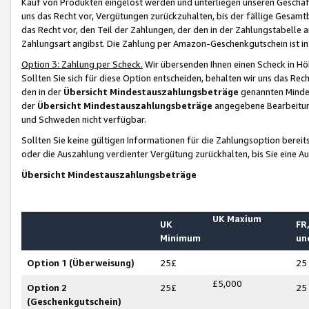
Kauf von Produkten eingelöst werden und unterliegen unseren Geschäf
uns das Recht vor, Vergütungen zurückzuhalten, bis der fällige Gesamt
das Recht vor, den Teil der Zahlungen, der den in der Zahlungstabelle 
Zahlungsart angibst. Die Zahlung per Amazon-Geschenkgutschein ist in
Option 3: Zahlung per Scheck.
Wir übersenden Ihnen einen Scheck in Höh
Sollten Sie sich für diese Option entscheiden, behalten wir uns das Rec
den in der
Übersicht Mindestauszahlungsbeträge
genannten Mindest
der
Übersicht Mindestauszahlungsbeträge
angegebene Bearbeitung
und Schweden nicht verfügbar.
Sollten Sie keine gültigen Informationen für die Zahlungsoption bereit
oder die Auszahlung verdienter Vergütung zurückhalten, bis Sie eine A
Übersicht Mindestauszahlungsbeträge
UK Maxium
UK
FR,
Minimum
un
Option 1 (Überweisung)
25£
25
£5,000
Option 2
25£
25
(Geschenkgutschein)