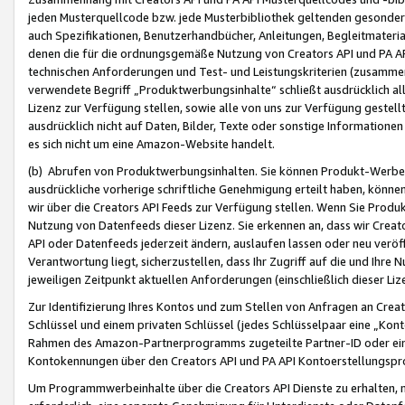
jeden Musterquellcode bzw. jede Musterbibliothek geltenden gesonder
auch Spezifikationen, Benutzerhandbücher, Anleitungen, Begleitmaterial
denen die für die ordnungsgemäße Nutzung von Creators API und PA A
technischen Anforderungen und Test- und Leistungskriterien (zusammen
verwendete Begriff „Produktwerbungsinhalte“ schließt ausdrücklich al
Lizenz zur Verfügung stellen, sowie alle von uns zur Verfügung gestel
ausdrücklich nicht auf Daten, Bilder, Texte oder sonstige Informatione
es sich nicht um eine Amazon-Website handelt.
(b) Abrufen von Produktwerbungsinhalten. Sie können Produkt-Werbein
ausdrückliche vorherige schriftliche Genehmigung erteilt haben, könn
wir über die Creators API Feeds zur Verfügung stellen. Wenn Sie Produk
Nutzung von Datenfeeds dieser Lizenz. Sie erkennen an, dass wir Creat
API oder Datenfeeds jederzeit ändern, auslaufen lassen oder neu veröffe
Verantwortung liegt, sicherzustellen, dass Ihr Zugriff auf die und Ihr
jeweiligen Zeitpunkt aktuellen Anforderungen (einschließlich dieser Liz
Zur Identifizierung Ihres Kontos und zum Stellen von Anfragen an Crea
Schlüssel und einem privaten Schlüssel (jedes Schlüsselpaar eine „Kon
Rahmen des Amazon-Partnerprogramms zugeteilte Partner-ID oder ein
Kontokennungen über den Creators API und PA API Kontoerstellungspro
Um Programmwerbeinhalte über die Creators API Dienste zu erhalten, m