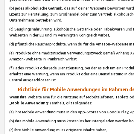
(b) jedes alkoholische Getränk, das auf deiner Webseite beworben wird
Lizenz zur Herstellung, zum Großhandel oder zum Vertrieb alkoholisch
Unternehmens betrieben wird,
(c) Säuglingsnahruhrung, alkoholische Getränke oder Tabakwaren und E
Webseiten in der EU und im Vereinigten Königreich wirbst,
(d) pflanzliche Raucherprodukte, wenn du für die Amazon-Webseite in B
(e) Produkte ohne medizinischen Verwendungszweck gemäß Anhang XVI 
Amazon-Webseite in Frankreich wirbst,
(f) jedes Produkt oder jede Dienstleistung, bei der es sich um ein Prod
erhältst eine Warnung, wenn ein Produkt oder eine Dienstleistung in de
Central ausgeschlossen ist.
Richtlinie für Mobile Anwendungen im Rahmen de
Wenn Ihre Website eine für die Nutzung auf Mobiltelefonen, Tablets 
„
Mobile Anwendung
“) enthält, gilt Folgendes:
(a) Ihre Mobile Anwendung muss in den App-Stores von Google Play, A
(b) Ihre Mobile Anwendung muss kostenlos heruntergeladen werden könn
(c) Ihre Mobile Anwendung muss originäre Inhalte haben,