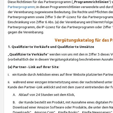
Diese Richtlinien für das Partnerprogramm („
Programmrichtlinien
“)
Partnerprogramm
; in diesen Programmrichtlinien verwendete und durch
der Vereinbarung zugewiesene Bedeutung. Die Rechte und Pflichten de
Partnerprogramm sowie Ziffer 3 der IP-Lizenz für das Partnerprogram
Einschränkung von Ziffer 6 Abs. (a) der Vereinbarung wird hiermit Fol
Partnerprogramm, die IP-Lizenz für das Partnerprogramm oder Ziffer 1
gegen die Vereinbarung.
Vergütungskatalog für das 
1. Qualifizierte Verkäufe und Qualifizierte Umsätze
„
Qualifizierte Verkäufe
“ werden von uns mit den in Ziffer 3 diese
(vorbehaltlich der in diesem Vergütungskatalog beschriebenen Ausnah
(a) Partner- Link auf Ihrer Site
:
i. ein Kunde durch Anklicken eines auf Ihrer Website platzierten Part
ii. während einer einzigen Internetsitzung eines der nachstehend unter (i)
Kunde den Partner-Link anklickt und mit dem zuerst eintretenden der f
A. Ablauf von 24 Stunden seit dem Klick,
B. der Kunde bestellt ein Produkt, mit Ausnahme eines digitalen P
Download einer Amazon Software oder Produkte, die unter dem N
Downloads“, „Amazon Coin“, „Kindle Books“, „Kindle Newspapers“, „