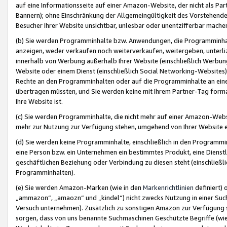
auf eine Informationsseite auf einer Amazon-Website, der nicht als Part
Bannern); ohne Einschränkung der Allgemeingültigkeit des Vorstehende
Besucher Ihrer Website unsichtbar, unlesbar oder unentzifferbar mache
(b) Sie werden Programminhalte bzw. Anwendungen, die Programminhalt
anzeigen, weder verkaufen noch weiterverkaufen, weitergeben, unterli
innerhalb von Werbung außerhalb Ihrer Website (einschließlich Werbun
Website oder einem Dienst (einschließlich Social Networking-Website
Rechte an den Programminhalten oder auf die Programminhalte an eine a
übertragen müssten, und Sie werden keine mit Ihrem Partner-Tag formati
Ihre Website ist.
(c) Sie werden Programminhalte, die nicht mehr auf einer Amazon-Websit
mehr zur Nutzung zur Verfügung stehen, umgehend von Ihrer Website e
(d) Sie werden keine Programminhalte, einschließlich in den Programmin
eine Person bzw. ein Unternehmen ein bestimmtes Produkt, eine Dienstle
geschäftlichen Beziehung oder Verbindung zu diesen steht (einschließli
Programminhalten).
(e) Sie werden Amazon-Marken (wie in den
Markenrichtlinien
definiert) 
„ammazon“, „amaozn“ und „kindel“) nicht zwecks Nutzung in einer Suc
Versuch unternehmen). Zusätzlich zu sonstigen Amazon zur Verfügung 
sorgen, dass von uns benannte Suchmaschinen Geschützte Begriffe (wie 