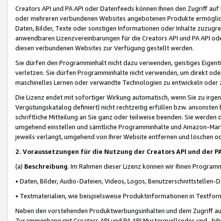
Creators API und PA API oder Datenfeeds können Ihnen den Zugriff auf D
oder mehreren verbundenen Websites angebotenen Produkte ermögliche
Daten, Bilder, Texte oder sonstigen Informationen oder Inhalte zuzugre
anwendbaren Lizenzvereinbarungen für die Creators API und PA API od
diesen verbundenen Websites zur Verfügung gestellt werden.
Sie dürfen den Programminhalt nicht dazu verwenden, geistiges Eigent
verletzen. Sie dürfen Programminhalte nicht verwenden, um direkt ode
maschinelles Lernen oder verwandte Technologien zu entwickeln oder zu
Die Lizenz endet mit sofortiger Wirkung automatisch, wenn Sie zu irg
Vergütungskatalog definiert) nicht rechtzeitig erfüllen bzw. ansonsten
schriftliche Mitteilung an Sie ganz oder teilweise beenden. Sie werden
umgehend einstellen und sämtliche Programminhalte und Amazon-Marke
jeweils verlangt, umgehend von Ihrer Website entfernen und löschen od
2. Voraussetzungen für die Nutzung der Creators API und der P
(a)
Beschreibung
. Im Rahmen dieser Lizenz können wir Ihnen Programmi
• Daten, Bilder, Audio-Dateien, Videos, Logos, Benutzerschnittstellen-
• Textmaterialien, wie beispielsweise Produktinformationen in Textfor
Neben den vorstehenden Produktwerbungsinhalten und dem Zugriff auf 
Zusammenhang mit Creators API und PA API Musterquellcodes und -bibli