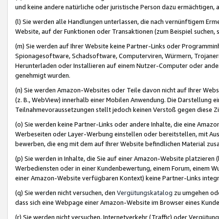
und keine andere natürliche oder juristische Person dazu ermächtigen, a
(l) Sie werden alle Handlungen unterlassen, die nach vernünftigem Erme
Website, auf der Funktionen oder Transaktionen (zum Beispiel suchen, s
(m) Sie werden auf Ihrer Website keine Partner-Links oder Programmin
Spionagesoftware, Schadsoftware, Computerviren, Würmern, Trojaner
Herunterladen oder Installieren auf einem Nutzer-Computer oder ande
genehmigt wurden.
(n) Sie werden Amazon-Websites oder Teile davon nicht auf Ihrer Websi
(z. B., WebView) innerhalb einer Mobilen Anwendung. Die Darstellung ein
Teilnahmevoraussetzungen stellt jedoch keinen Verstoß gegen diese Zif
(o) Sie werden keine Partner-Links oder andere Inhalte, die eine Am
Werbeseiten oder Layer-Werbung einstellen oder bereitstellen, mit Au
bewerben, die eng mit dem auf Ihrer Website befindlichen Material z
(p) Sie werden in Inhalte, die Sie auf einer Amazon-Website platzier
Werbediensten oder in einer Kundenbewertung, einem Forum, einem Wun
einer Amazon-Website verfügbaren Kontext) keine Partner-Links integr
(q) Sie werden nicht versuchen, den
Vergütungskatalog
zu umgehen oder
dass sich eine Webpage einer Amazon-Website im Browser eines Kunden 
(r) Sie werden nicht versuchen, Internetverkehr (Traffic) oder Vergü