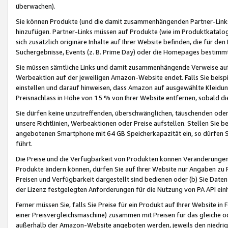
überwachen).
Sie können Produkte (und die damit zusammenhängenden Partner-Links)
hinzufügen. Partner-Links müssen auf Produkte (wie im Produktkatalog de
sich zusätzlich originäre Inhalte auf Ihrer Website befinden, die für 
Suchergebnisse, Events (z. B. Prime Day) oder die Homepages bestimmte
Sie müssen sämtliche Links und damit zusammenhängende Verweise auf z
Werbeaktion auf der jeweiligen Amazon-Website endet. Falls Sie beisp
einstellen und darauf hinweisen, dass Amazon auf ausgewählte Kleidun
Preisnachlass in Höhe von 15 % von Ihrer Website entfernen, sobald di
Sie dürfen keine unzutreffenden, überschwänglichen, täuschenden od
unsere Richtlinien, Werbeaktionen oder Preise aufstellen. Stellen Sie 
angebotenen Smartphone mit 64 GB Speicherkapazität ein, so dürfen S
führt.
Die Preise und die Verfügbarkeit von Produkten können Veränderungen 
Produkte ändern können, dürfen Sie auf Ihrer Website nur Angaben zu P
Preisen und Verfügbarkeit dargestellt sind bedienen oder (b) Sie Daten
der Lizenz festgelegten Anforderungen für die Nutzung von PA API einh
Ferner müssen Sie, falls Sie Preise für ein Produkt auf Ihrer Website in 
einer Preisvergleichsmaschine) zusammen mit Preisen für das gleiche o
außerhalb der Amazon-Website angeboten werden, jeweils den niedrigst