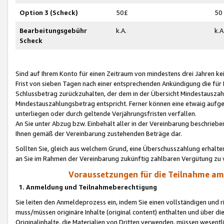
Option 3 (Scheck)
50£
50
Bearbeitungsgebühr
k.A.
k.A
Scheck
Sind auf Ihrem Konto für einen Zeitraum von mindestens drei Jahren kein
Frist von sieben Tagen nach einer entsprechenden Ankündigung die für
Schlussbetrag zurückzuhalten, der dem in der Übersicht Mindestausz
Mindestauszahlungsbetrag entspricht. Ferner können eine etwaig aufg
unterliegen oder durch geltende Verjährungsfristen verfallen.
An Sie unter Abzug bzw. Einbehalt aller in der Vereinbarung beschrieb
Ihnen gemäß der Vereinbarung zustehenden Beträge dar.
Sollten Sie, gleich aus welchem Grund, eine Überschusszahlung erhalte
an Sie im Rahmen der Vereinbarung zukünftig zahlbaren Vergütung zu 
Voraussetzungen für die Teilnahme a
1. Anmeldung und Teilnahmeberechtigung
Sie leiten den Anmeldeprozess ein, indem Sie einen vollständigen und 
muss/müssen originäre Inhalte (original content) enthalten und über d
Originalinhalte, die Materialien von Dritten verwenden, müssen wese