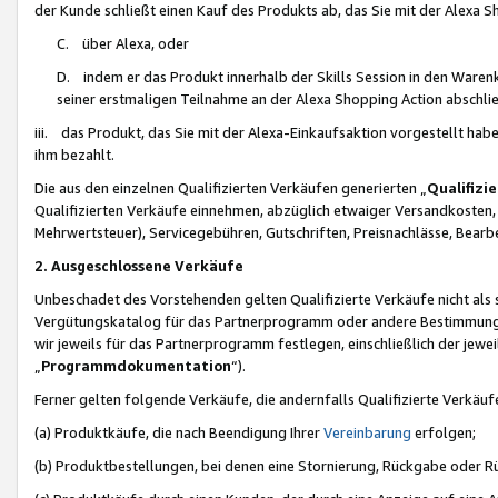
der Kunde schließt einen Kauf des Produkts ab, das Sie mit der Alexa 
C. über Alexa, oder
D. indem er das Produkt innerhalb der Skills Session in den Waren
seiner erstmaligen Teilnahme an der Alexa Shopping Action abschlie
iii. das Produkt, das Sie mit der Alexa-Einkaufsaktion vorgestellt ha
ihm bezahlt.
Die aus den einzelnen Qualifizierten Verkäufen generierten „
Qualifizi
Qualifizierten Verkäufe einnehmen, abzüglich etwaiger Versandkosten
Mehrwertsteuer), Servicegebühren, Gutschriften, Preisnachlässe, Bear
2. Ausgeschlossene Verkäufe
Unbeschadet des Vorstehenden gelten Qualifizierte Verkäufe nicht als
Vergütungskatalog für das Partnerprogramm oder andere Bestimmungen,
wir jeweils für das Partnerprogramm festlegen, einschließlich der jewe
„
Programmdokumentation
“).
Ferner gelten folgende Verkäufe, die andernfalls Qualifizierte Verkä
(a) Produktkäufe, die nach Beendigung Ihrer
Vereinbarung
erfolgen;
(b) Produktbestellungen, bei denen eine Stornierung, Rückgabe oder R