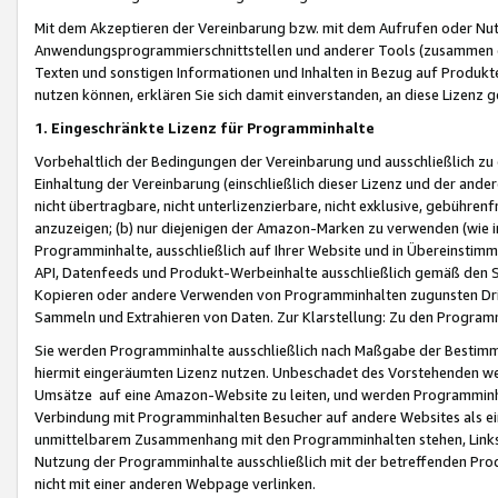
Mit dem Akzeptieren der Vereinbarung bzw. mit dem Aufrufen oder Nutz
Anwendungsprogrammierschnittstellen und anderer Tools (zusammen die
Texten und sonstigen Informationen und Inhalten in Bezug auf Produkte
nutzen können, erklären Sie sich damit einverstanden, an diese Lizenz 
1. Eingeschränkte Lizenz für Programminhalte
Vorbehaltlich der Bedingungen der Vereinbarung und ausschließlich z
Einhaltung der Vereinbarung (einschließlich dieser Lizenz und der ande
nicht übertragbare, nicht unterlizenzierbare, nicht exklusive, gebühren
anzuzeigen; (b) nur diejenigen der Amazon-Marken zu verwenden (wie in 
Programminhalte, ausschließlich auf Ihrer Website und in Übereinstimmu
API, Datenfeeds und Produkt-Werbeinhalte ausschließlich gemäß den Spe
Kopieren oder andere Verwenden von Programminhalten zugunsten Dri
Sammeln und Extrahieren von Daten. Zur Klarstellung: Zu den Program
Sie werden Programminhalte ausschließlich nach Maßgabe der Besti
hiermit eingeräumten Lizenz nutzen. Unbeschadet des Vorstehenden we
Umsätze auf eine Amazon-Website zu leiten, und werden Programminhal
Verbindung mit Programminhalten Besucher auf andere Websites als ein
unmittelbarem Zusammenhang mit den Programminhalten stehen, Links z
Nutzung der Programminhalte ausschließlich mit der betreffenden Pr
nicht mit einer anderen Webpage verlinken.