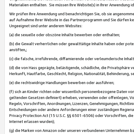
Materialien enthalten. Sie müssen Ihre Website(s) in Ihrer Anwendung ide
Wir prüfen Ihre Anwendung und benachrichtigen Sie, ob sie angenommen
auf Aufnahme Ihrer Website in das Partnerprogramm und Sie dürfen kei
Ungeeignet sind unter anderem Websites:
(a) die sexuelle oder obszöne Inhalte bewerben oder enthalten;
(b) die Gewalt verherrlichen oder gewalttätige Inhalte haben oder pot
anstiften,;
(c) die falsche, irreführende, diffamierende oder verleumderische Inha
(d) die von Hass geprägte, belästigende, schädliche, die Privatsphäre v
Herkunft, Hautfarbe, Geschlecht, Religion, Nationalität, Behinderung, 
(e) die rechtswidrige Handlungen bewerben oder ausführen;
(f) sich an Kinder richten oder wissentlich personenbezogene Daten vo
geltenden Gesetzen definiert) erheben, verwenden oder offenlegen, Vo
Regeln, Vorschriften, Anordnungen, Lizenzen, Genehmigungen, Richtlini
Entscheidungen oder andere Anforderungen einer zuständigen Regierung
Privacy Protection Act (15 U.S.C. §§ 6501-6506) oder Vorschriften, di
Internet erlassen wurden);
(g) die Marken von Amazon oder unseren verbundenen Unternehmen b