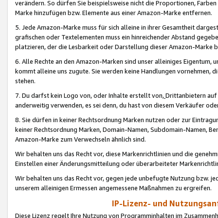
verändern. So dürfen Sie beispielsweise nicht die Proportionen, Farb
Marke hinzufügen bzw. Elemente aus einer Amazon-Marke entfernen.
5. Jede Amazon-Marke muss für sich alleine in ihrer Gesamtheit darge
grafischen oder Textelementen muss ein hinreichender Abstand gegebe
platzieren, der die Lesbarkeit oder Darstellung dieser Amazon-Marke b
6. Alle Rechte an den Amazon-Marken sind unser alleiniges Eigentum, 
kommt alleine uns zugute. Sie werden keine Handlungen vornehmen, 
stehen.
7. Du darfst kein Logo von, oder Inhalte erstellt von,
Drittanbietern au
anderweitig verwenden, es sei denn, du hast von diesem Verkäufer oder
8. Sie dürfen in keiner Rechtsordnung Marken nutzen oder zur Eintragu
keiner Rechtsordnung Marken, Domain-Namen, Subdomain-Namen, Benu
Amazon-Marke zum Verwechseln ähnlich sind.
Wir behalten uns das Recht vor, diese Markenrichtlinien und die gene
Einstellen einer Änderungsmitteilung oder überarbeiteter Markenricht
Wir behalten uns das Recht vor, gegen jede unbefugte Nutzung bzw. jede 
unserem alleinigen Ermessen angemessene Maßnahmen zu ergreifen.
IP-Lizenz- und Nutzungsan
Diese Lizenz regelt Ihre Nutzung von Programminhalten im Zusammen