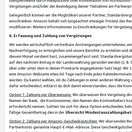
(beispielsweise durch Manipulation oder Kombination von Attributions-
Vergütungen und/oder der Beendigung deiner Teilnahme am Partnerp
Gelegentlich können wir die Möglichkeit unserer Partner, Standardv
einschränken. Amazon behält sich (ungeachtet etwaiger Fristen) das Re
modifizieren. Weitere Informationen zu Einschränkungen für Vergütung
6. Erfassung und Zahlung von Vergütungen
Wir werden wirtschaftlich vertretbare Anstrengungen unternehmen, um 
Nachverfolgung zu ermöglichen und unsere Berichte zu erstellen und di
diesem Monat verdient hast, zusammengefasst sind. Standardvergütung
auf den nächsten Betrag in der Landeswährung gerundet werden (z. B. C
über oder unter dem in deiner Preiskarte angegebenen Satz liegt. Wir
eine Amazon-Webseite etwa 60 Tage nach Ende jedes Kalendermonats, i
wurden. Du kannst wählen, ob du Zahlungen in einer anderen Währung
dafür entscheidest, erklärst du dich damit einverstanden, dass die K
Option 1: Zahlung per Überweisung.
Wir überweisen Ihre Vergütung dir
Namen der Bank, die Kontonummer, den Namen des Kontoinhabers bzw. a
erforderlich) nennen. Sollten Sie sich für diese Option entscheiden, be
fällige Gesamtbetrag den in der
Übersicht Mindestauszahlungsbet
Option 2: Zahlung per Amazon-Geschenkgutschein.
Wir übersenden Ihne
Partnerkonto genannte Haupt-E-Mail-Adresse. Diese Geschenkgutschei