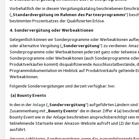
Vorbehaltlich der in diesem Vergütungskatalog beschriebenen Einschr
(„
Standardvergütung im Rahmen des Partnerprogramms
“) besc
bestimmten Prozentsatzes der Qualifizierten Erlöse.
4. Sondervergütung oder Werbeaktionen
Gelegentlich können wir Sonderprogramme oder Werbeaktionen auflegen,
oder alternative Vergütung („
Sondervergütung
”) zu verdienen. Amazo
Sonderprogramme oder Werbeaktionen jederzeit ganz oder teilweise einz
Sonderprogramme oder Werbeaktionen (auch Sonderprogramme oder We
Produktverkäufen kommt) disqualifizierende Ausschlusstatbestände, di
Programmdokumentation im Hinblick auf Produktverkäufe geltende E
Werbeaktionen.
Folgende Sondervergütungen sind derzeit verfügbar:
hier
.
(a) Bounty Events
In den in der
Anlage
(„
Sondervergütung
“) aufgeführten Ländern sind
Zusammenhang mit „
Bounty Events
“ die in dieser Ziffer 4 (a) besch
Bounty Event wie in der Anlage beschrieben anspruchsberechtigt sein mu
teilnehmende Startseite einer Amazon-Website aufruft und (2) der Kun
ausführt.
Amazon zahlt keine Sondervergütung, wenn das zugrundeliegende Boun