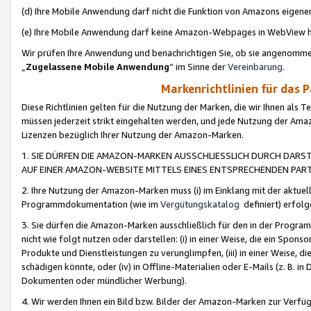
(d) Ihre Mobile Anwendung darf nicht die Funktion von Amazons eige
(e) Ihre Mobile Anwendung darf keine Amazon-Webpages in WebView 
Wir prüfen Ihre Anwendung und benachrichtigen Sie, ob sie angenomm
„
Zugelassene Mobile Anwendung
“ im Sinne der
Vereinbarung
.
Markenrichtlinien für das 
Diese Richtlinien gelten für die Nutzung der Marken, die wir Ihnen als 
müssen jederzeit strikt eingehalten werden, und jede Nutzung der Ama
Lizenzen bezüglich Ihrer Nutzung der Amazon-Marken.
1. SIE DÜRFEN DIE AMAZON-MARKEN AUSSCHLIESSLICH DURCH DARS
AUF EINER AMAZON-WEBSITE MITTELS EINES ENTSPRECHENDEN PART
2. Ihre Nutzung der Amazon-Marken muss (i) im Einklang mit der aktuells
Programmdokumentation (wie im
Vergütungskatalog
definiert) erfolg
3. Sie dürfen die Amazon-Marken ausschließlich für den in der Progr
nicht wie folgt nutzen oder darstellen: (i) in einer Weise, die ein Spo
Produkte und Dienstleistungen zu verunglimpfen, (iii) in einer Weise
schädigen könnte, oder (iv) in Offline-Materialien oder E-Mails (z. B.
Dokumenten oder mündlicher Werbung).
4. Wir werden Ihnen ein Bild bzw. Bilder der Amazon-Marken zur Verfüg