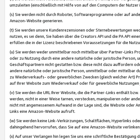
umzuleiten (einschließlich mit Hilfe von auf den Computern der Nutzer i
(s) Sie werden nicht durch Roboter, Softwareprogramme oder auf andere
Amazon-Website generieren.
(t) Sie werden unsere Kundenrezensionen oder Sternebewertungen wed
nutzen, es sei denn, Sie haben über die Creators API und die PA API e
erfüllen die in der Lizenz beschriebenen Voraussetzungen für die Nutzu
(u) Sie werden weder unmittelbar noch mittelbar über Partner-Links P
oder zu Nutzung durch eine andere natürliche oder juristische Person,
Geschäftspartnern nicht gestatten bzw. diese nicht dazu auffordern od
andere natürliche oder juristische Person, unmittelbar oder mittelbar
zu Wiederverkaufs- oder gewerblichen Zwecken (gleich welcher Art) 
auf Ihrer Website zum Wiederverkauf oder für gewerbliche Nutzungen 
(v) Sie werden die URL Ihrer Website, die die Partner-Links enthält b
werden, nicht in einer Weise tarnen, verstecken, manipulieren oder and
nicht mit angemessenem Aufwand in der Lage sind, die Website oder A
Links eine Amazon-Website aufruft.
(w) Sie werden keine Link-Verkürzungen, Schaltflächen, Hyperlinks ode
dahingehend hervorrufen, dass Sie auf eine Amazon-Website verlinken
(x) Auf unser Verlangen hin legen Sie uns eine schriftliche Bestätigung