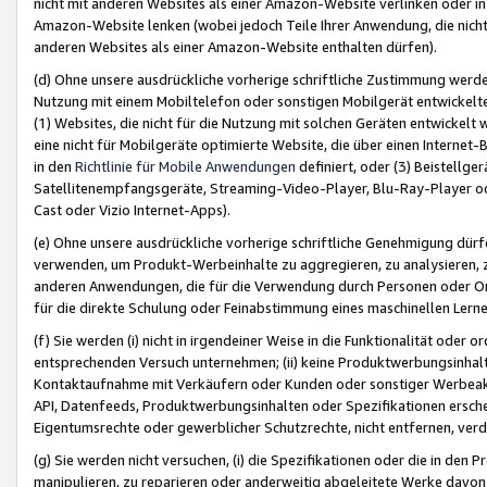
nicht mit anderen Websites als einer Amazon-Website verlinken oder i
Amazon-Website lenken (wobei jedoch Teile Ihrer Anwendung, die nich
anderen Websites als einer Amazon-Website enthalten dürfen).
(d) Ohne unsere ausdrückliche vorherige schriftliche Zustimmung werd
Nutzung mit einem Mobiltelefon oder sonstigen Mobilgerät entwickelt
(1) Websites, die nicht für die Nutzung mit solchen Geräten entwickelt
eine nicht für Mobilgeräte optimierte Website, die über einen Interne
in den
Richtlinie für Mobile Anwendungen
definiert, oder (3) Beistellge
Satellitenempfangsgeräte, Streaming-Video-Player, Blu-Ray-Player ode
Cast oder Vizio Internet-Apps).
(e) Ohne unsere ausdrückliche vorherige schriftliche Genehmigung dürfe
verwenden, um Produkt-Werbeinhalte zu aggregieren, zu analysieren, 
anderen Anwendungen, die für die Verwendung durch Personen oder Or
für die direkte Schulung oder Feinabstimmung eines maschinellen Lern
(f) Sie werden (i) nicht in irgendeiner Weise in die Funktionalität ode
entsprechenden Versuch unternehmen; (ii) keine Produktwerbungsinha
Kontaktaufnahme mit Verkäufern oder Kunden oder sonstiger Werbeaktiv
API, Datenfeeds, Produktwerbungsinhalten oder Spezifikationen erschei
Eigentumsrechte oder gewerblicher Schutzrechte, nicht entfernen, verd
(g) Sie werden nicht versuchen, (i) die Spezifikationen oder die in de
manipulieren, zu reparieren oder anderweitig abgeleitete Werke davon z