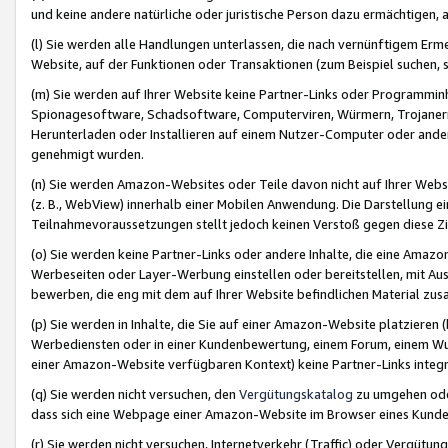
und keine andere natürliche oder juristische Person dazu ermächtigen, a
(l) Sie werden alle Handlungen unterlassen, die nach vernünftigem Erme
Website, auf der Funktionen oder Transaktionen (zum Beispiel suchen, s
(m) Sie werden auf Ihrer Website keine Partner-Links oder Programmin
Spionagesoftware, Schadsoftware, Computerviren, Würmern, Trojaner
Herunterladen oder Installieren auf einem Nutzer-Computer oder ande
genehmigt wurden.
(n) Sie werden Amazon-Websites oder Teile davon nicht auf Ihrer Websi
(z. B., WebView) innerhalb einer Mobilen Anwendung. Die Darstellung ein
Teilnahmevoraussetzungen stellt jedoch keinen Verstoß gegen diese Zif
(o) Sie werden keine Partner-Links oder andere Inhalte, die eine Am
Werbeseiten oder Layer-Werbung einstellen oder bereitstellen, mit Au
bewerben, die eng mit dem auf Ihrer Website befindlichen Material z
(p) Sie werden in Inhalte, die Sie auf einer Amazon-Website platzier
Werbediensten oder in einer Kundenbewertung, einem Forum, einem Wun
einer Amazon-Website verfügbaren Kontext) keine Partner-Links integr
(q) Sie werden nicht versuchen, den
Vergütungskatalog
zu umgehen oder
dass sich eine Webpage einer Amazon-Website im Browser eines Kunden 
(r) Sie werden nicht versuchen, Internetverkehr (Traffic) oder Vergü