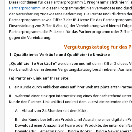
Diese Richtlinien für das Partnerprogramm („
Programmrichtlinien
“)
Partnerprogramm
; in diesen Programmrichtlinien verwendete und durch
der Vereinbarung zugewiesene Bedeutung. Die Rechte und Pflichten de
Partnerprogramm sowie Ziffer 3 der IP-Lizenz für das Partnerprogram
Einschränkung von Ziffer 6 Abs. (a) der Vereinbarung wird hiermit Fol
Partnerprogramm, die IP-Lizenz für das Partnerprogramm oder Ziffer 1
gegen die Vereinbarung.
Vergütungskatalog für das 
1. Qualifizierte Verkäufe und Qualifizierte Umsätze
„
Qualifizierte Verkäufe
“ werden von uns mit den in Ziffer 3 diese
(vorbehaltlich der in diesem Vergütungskatalog beschriebenen Ausnah
(a) Partner- Link auf Ihrer Site
:
i. ein Kunde durch Anklicken eines auf Ihrer Website platzierten Part
ii. während einer einzigen Internetsitzung eines der nachstehend unter (i)
Kunde den Partner-Link anklickt und mit dem zuerst eintretenden der f
A. Ablauf von 24 Stunden seit dem Klick,
B. der Kunde bestellt ein Produkt, mit Ausnahme eines digitalen P
Download einer Amazon Software oder Produkte, die unter dem N
Downloads“, „Amazon Coin“, „Kindle Books“, „Kindle Newspapers“, „