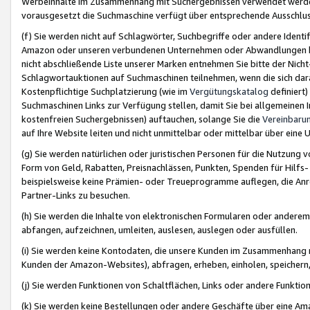
Werbeinhalte im Zusammenhang mit Suchergebnissen verwendet werden,
vorausgesetzt die Suchmaschine verfügt über entsprechende Ausschlu
(f) Sie werden nicht auf Schlagwörter, Suchbegriffe oder andere Ident
Amazon oder unseren verbundenen Unternehmen oder Abwandlungen bzw
nicht abschließende Liste unserer Marken entnehmen Sie bitte der Nich
Schlagwortauktionen auf Suchmaschinen teilnehmen, wenn die sich da
Kostenpflichtige Suchplatzierung (wie im
Vergütungskatalog
definiert
Suchmaschinen Links zur Verfügung stellen, damit Sie bei allgemeinen I
kostenfreien Suchergebnissen) auftauchen, solange Sie die
Vereinbaru
auf Ihre Website leiten und nicht unmittelbar oder mittelbar über eine
(g) Sie werden natürlichen oder juristischen Personen für die Nutzung 
Form von Geld, Rabatten, Preisnachlässen, Punkten, Spenden für Hilfs
beispielsweise keine Prämien- oder Treueprogramme auflegen, die Anrei
Partner-Links zu besuchen.
(h) Sie werden die Inhalte von elektronischen Formularen oder anderem M
abfangen, aufzeichnen, umleiten, auslesen, auslegen oder ausfüllen.
(i) Sie werden keine Kontodaten, die unsere Kunden im Zusammenhang 
Kunden der Amazon-Websites), abfragen, erheben, einholen, speichern,
(j) Sie werden Funktionen von Schaltflächen, Links oder andere Funkti
(k) Sie werden keine Bestellungen oder andere Geschäfte über eine Ama