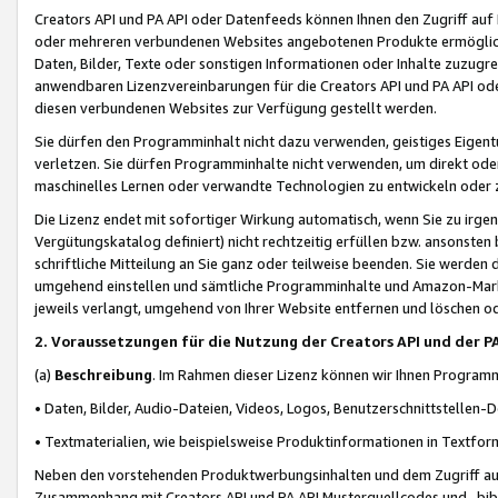
Creators API und PA API oder Datenfeeds können Ihnen den Zugriff auf D
oder mehreren verbundenen Websites angebotenen Produkte ermögliche
Daten, Bilder, Texte oder sonstigen Informationen oder Inhalte zuzugre
anwendbaren Lizenzvereinbarungen für die Creators API und PA API od
diesen verbundenen Websites zur Verfügung gestellt werden.
Sie dürfen den Programminhalt nicht dazu verwenden, geistiges Eigent
verletzen. Sie dürfen Programminhalte nicht verwenden, um direkt ode
maschinelles Lernen oder verwandte Technologien zu entwickeln oder zu
Die Lizenz endet mit sofortiger Wirkung automatisch, wenn Sie zu irg
Vergütungskatalog definiert) nicht rechtzeitig erfüllen bzw. ansonsten
schriftliche Mitteilung an Sie ganz oder teilweise beenden. Sie werden
umgehend einstellen und sämtliche Programminhalte und Amazon-Marke
jeweils verlangt, umgehend von Ihrer Website entfernen und löschen od
2. Voraussetzungen für die Nutzung der Creators API und der P
(a)
Beschreibung
. Im Rahmen dieser Lizenz können wir Ihnen Programmi
• Daten, Bilder, Audio-Dateien, Videos, Logos, Benutzerschnittstellen-
• Textmaterialien, wie beispielsweise Produktinformationen in Textfor
Neben den vorstehenden Produktwerbungsinhalten und dem Zugriff auf 
Zusammenhang mit Creators API und PA API Musterquellcodes und -bibli