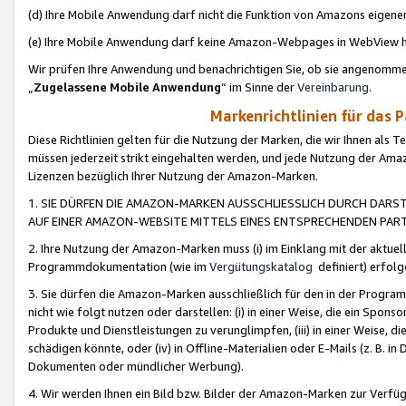
(d) Ihre Mobile Anwendung darf nicht die Funktion von Amazons eige
(e) Ihre Mobile Anwendung darf keine Amazon-Webpages in WebView 
Wir prüfen Ihre Anwendung und benachrichtigen Sie, ob sie angenomm
„
Zugelassene Mobile Anwendung
“ im Sinne der
Vereinbarung
.
Markenrichtlinien für das 
Diese Richtlinien gelten für die Nutzung der Marken, die wir Ihnen als 
müssen jederzeit strikt eingehalten werden, und jede Nutzung der Ama
Lizenzen bezüglich Ihrer Nutzung der Amazon-Marken.
1. SIE DÜRFEN DIE AMAZON-MARKEN AUSSCHLIESSLICH DURCH DARS
AUF EINER AMAZON-WEBSITE MITTELS EINES ENTSPRECHENDEN PART
2. Ihre Nutzung der Amazon-Marken muss (i) im Einklang mit der aktuells
Programmdokumentation (wie im
Vergütungskatalog
definiert) erfolg
3. Sie dürfen die Amazon-Marken ausschließlich für den in der Progr
nicht wie folgt nutzen oder darstellen: (i) in einer Weise, die ein Spo
Produkte und Dienstleistungen zu verunglimpfen, (iii) in einer Weise
schädigen könnte, oder (iv) in Offline-Materialien oder E-Mails (z. B.
Dokumenten oder mündlicher Werbung).
4. Wir werden Ihnen ein Bild bzw. Bilder der Amazon-Marken zur Verfüg