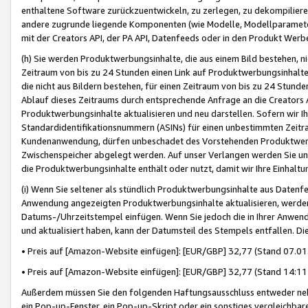
enthaltene Software zurückzuentwickeln, zu zerlegen, zu dekompilier
andere zugrunde liegende Komponenten (wie Modelle, Modellparameter
mit der Creators API, der PA API, Datenfeeds oder in den Produkt Werb
(h) Sie werden Produktwerbungsinhalte, die aus einem Bild bestehen, ni
Zeitraum von bis zu 24 Stunden einen Link auf Produktwerbungsinhalte
die nicht aus Bildern bestehen, für einen Zeitraum von bis zu 24 Stund
Ablauf dieses Zeitraums durch entsprechende Anfrage an die Creators 
Produktwerbungsinhalte aktualisieren und neu darstellen. Sofern wir Ih
Standardidentifikationsnummern (ASINs) für einen unbestimmten Zeitra
Kundenanwendung, dürfen unbeschadet des Vorstehenden Produktwerbu
Zwischenspeicher abgelegt werden. Auf unser Verlangen werden Sie un
die Produktwerbungsinhalte enthält oder nutzt, damit wir Ihre Einhalt
(i) Wenn Sie seltener als stündlich Produktwerbungsinhalte aus Datenfe
Anwendung angezeigten Produktwerbungsinhalte aktualisieren, werden 
Datums-/Uhrzeitstempel einfügen. Wenn Sie jedoch die in Ihrer Anwe
und aktualisiert haben, kann der Datumsteil des Stempels entfallen. Dies
• Preis auf [Amazon-Website einfügen]: [EUR/GBP] 32,77 (Stand 07.01.
• Preis auf [Amazon-Website einfügen]: [EUR/GBP] 32,77 (Stand 14:11 
Außerdem müssen Sie den folgenden Haftungsausschluss entweder neb
ein Pop-up-Fenster, ein Pop-up-Skript oder ein sonstiges vergleichba