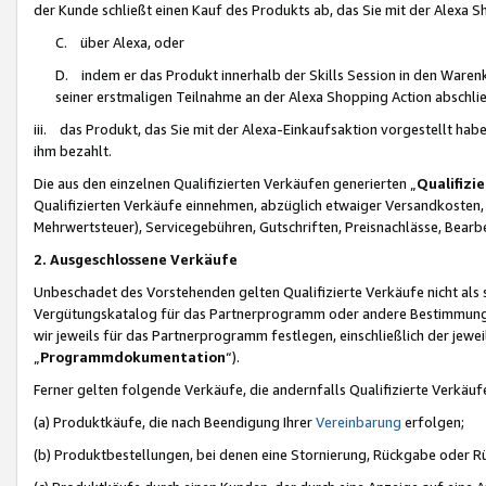
der Kunde schließt einen Kauf des Produkts ab, das Sie mit der Alexa 
C. über Alexa, oder
D. indem er das Produkt innerhalb der Skills Session in den Waren
seiner erstmaligen Teilnahme an der Alexa Shopping Action abschlie
iii. das Produkt, das Sie mit der Alexa-Einkaufsaktion vorgestellt ha
ihm bezahlt.
Die aus den einzelnen Qualifizierten Verkäufen generierten „
Qualifizi
Qualifizierten Verkäufe einnehmen, abzüglich etwaiger Versandkosten
Mehrwertsteuer), Servicegebühren, Gutschriften, Preisnachlässe, Bear
2. Ausgeschlossene Verkäufe
Unbeschadet des Vorstehenden gelten Qualifizierte Verkäufe nicht als
Vergütungskatalog für das Partnerprogramm oder andere Bestimmungen,
wir jeweils für das Partnerprogramm festlegen, einschließlich der jewe
„
Programmdokumentation
“).
Ferner gelten folgende Verkäufe, die andernfalls Qualifizierte Verkä
(a) Produktkäufe, die nach Beendigung Ihrer
Vereinbarung
erfolgen;
(b) Produktbestellungen, bei denen eine Stornierung, Rückgabe oder R