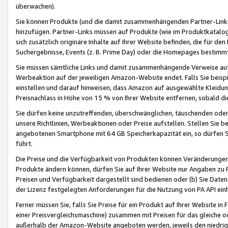
überwachen).
Sie können Produkte (und die damit zusammenhängenden Partner-Links)
hinzufügen. Partner-Links müssen auf Produkte (wie im Produktkatalog de
sich zusätzlich originäre Inhalte auf Ihrer Website befinden, die für 
Suchergebnisse, Events (z. B. Prime Day) oder die Homepages bestimmte
Sie müssen sämtliche Links und damit zusammenhängende Verweise auf z
Werbeaktion auf der jeweiligen Amazon-Website endet. Falls Sie beisp
einstellen und darauf hinweisen, dass Amazon auf ausgewählte Kleidun
Preisnachlass in Höhe von 15 % von Ihrer Website entfernen, sobald di
Sie dürfen keine unzutreffenden, überschwänglichen, täuschenden od
unsere Richtlinien, Werbeaktionen oder Preise aufstellen. Stellen Sie 
angebotenen Smartphone mit 64 GB Speicherkapazität ein, so dürfen S
führt.
Die Preise und die Verfügbarkeit von Produkten können Veränderungen 
Produkte ändern können, dürfen Sie auf Ihrer Website nur Angaben zu P
Preisen und Verfügbarkeit dargestellt sind bedienen oder (b) Sie Daten
der Lizenz festgelegten Anforderungen für die Nutzung von PA API einh
Ferner müssen Sie, falls Sie Preise für ein Produkt auf Ihrer Website in 
einer Preisvergleichsmaschine) zusammen mit Preisen für das gleiche o
außerhalb der Amazon-Website angeboten werden, jeweils den niedrigst