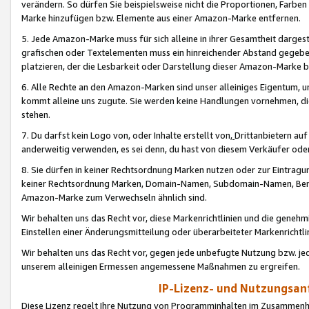
verändern. So dürfen Sie beispielsweise nicht die Proportionen, Farb
Marke hinzufügen bzw. Elemente aus einer Amazon-Marke entfernen.
5. Jede Amazon-Marke muss für sich alleine in ihrer Gesamtheit darge
grafischen oder Textelementen muss ein hinreichender Abstand gegebe
platzieren, der die Lesbarkeit oder Darstellung dieser Amazon-Marke b
6. Alle Rechte an den Amazon-Marken sind unser alleiniges Eigentum, 
kommt alleine uns zugute. Sie werden keine Handlungen vornehmen, 
stehen.
7. Du darfst kein Logo von, oder Inhalte erstellt von,
Drittanbietern au
anderweitig verwenden, es sei denn, du hast von diesem Verkäufer oder
8. Sie dürfen in keiner Rechtsordnung Marken nutzen oder zur Eintragu
keiner Rechtsordnung Marken, Domain-Namen, Subdomain-Namen, Benu
Amazon-Marke zum Verwechseln ähnlich sind.
Wir behalten uns das Recht vor, diese Markenrichtlinien und die gene
Einstellen einer Änderungsmitteilung oder überarbeiteter Markenricht
Wir behalten uns das Recht vor, gegen jede unbefugte Nutzung bzw. jede 
unserem alleinigen Ermessen angemessene Maßnahmen zu ergreifen.
IP-Lizenz- und Nutzungsan
Diese Lizenz regelt Ihre Nutzung von Programminhalten im Zusammen