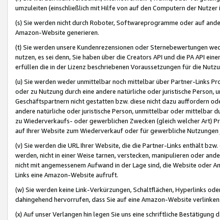
umzuleiten (einschließlich mit Hilfe von auf den Computern der Nutzer i
(s) Sie werden nicht durch Roboter, Softwareprogramme oder auf andere
Amazon-Website generieren.
(t) Sie werden unsere Kundenrezensionen oder Sternebewertungen wed
nutzen, es sei denn, Sie haben über die Creators API und die PA API e
erfüllen die in der Lizenz beschriebenen Voraussetzungen für die Nutzu
(u) Sie werden weder unmittelbar noch mittelbar über Partner-Links P
oder zu Nutzung durch eine andere natürliche oder juristische Person,
Geschäftspartnern nicht gestatten bzw. diese nicht dazu auffordern od
andere natürliche oder juristische Person, unmittelbar oder mittelbar
zu Wiederverkaufs- oder gewerblichen Zwecken (gleich welcher Art) 
auf Ihrer Website zum Wiederverkauf oder für gewerbliche Nutzungen 
(v) Sie werden die URL Ihrer Website, die die Partner-Links enthält b
werden, nicht in einer Weise tarnen, verstecken, manipulieren oder and
nicht mit angemessenem Aufwand in der Lage sind, die Website oder A
Links eine Amazon-Website aufruft.
(w) Sie werden keine Link-Verkürzungen, Schaltflächen, Hyperlinks ode
dahingehend hervorrufen, dass Sie auf eine Amazon-Website verlinken
(x) Auf unser Verlangen hin legen Sie uns eine schriftliche Bestätigung