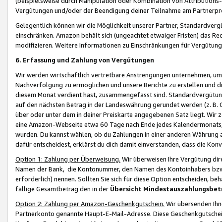
(beispielsweise durch Manipulation oder Kombination von Attributions-
Vergütungen und/oder der Beendigung deiner Teilnahme am Partnerp
Gelegentlich können wir die Möglichkeit unserer Partner, Standardv
einschränken. Amazon behält sich (ungeachtet etwaiger Fristen) das Re
modifizieren. Weitere Informationen zu Einschränkungen für Vergütung
6. Erfassung und Zahlung von Vergütungen
Wir werden wirtschaftlich vertretbare Anstrengungen unternehmen, um 
Nachverfolgung zu ermöglichen und unsere Berichte zu erstellen und di
diesem Monat verdient hast, zusammengefasst sind. Standardvergütung
auf den nächsten Betrag in der Landeswährung gerundet werden (z. B. C
über oder unter dem in deiner Preiskarte angegebenen Satz liegt. Wir
eine Amazon-Webseite etwa 60 Tage nach Ende jedes Kalendermonats, i
wurden. Du kannst wählen, ob du Zahlungen in einer anderen Währung
dafür entscheidest, erklärst du dich damit einverstanden, dass die K
Option 1: Zahlung per Überweisung.
Wir überweisen Ihre Vergütung dir
Namen der Bank, die Kontonummer, den Namen des Kontoinhabers bzw. a
erforderlich) nennen. Sollten Sie sich für diese Option entscheiden, be
fällige Gesamtbetrag den in der
Übersicht Mindestauszahlungsbet
Option 2: Zahlung per Amazon-Geschenkgutschein.
Wir übersenden Ihne
Partnerkonto genannte Haupt-E-Mail-Adresse. Diese Geschenkgutschei