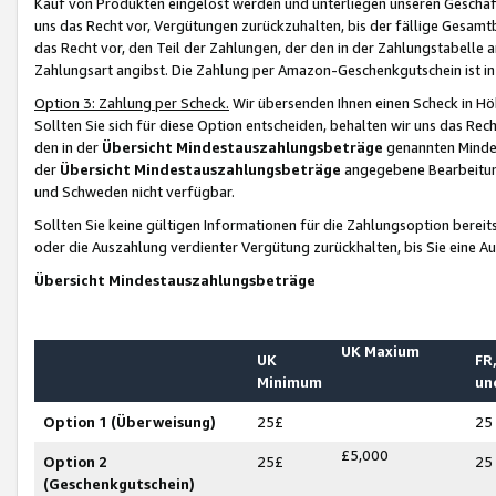
Kauf von Produkten eingelöst werden und unterliegen unseren Geschäf
uns das Recht vor, Vergütungen zurückzuhalten, bis der fällige Gesamt
das Recht vor, den Teil der Zahlungen, der den in der Zahlungstabelle 
Zahlungsart angibst. Die Zahlung per Amazon-Geschenkgutschein ist in
Option 3: Zahlung per Scheck.
Wir übersenden Ihnen einen Scheck in Höh
Sollten Sie sich für diese Option entscheiden, behalten wir uns das Rec
den in der
Übersicht Mindestauszahlungsbeträge
genannten Mindest
der
Übersicht Mindestauszahlungsbeträge
angegebene Bearbeitung
und Schweden nicht verfügbar.
Sollten Sie keine gültigen Informationen für die Zahlungsoption bereit
oder die Auszahlung verdienter Vergütung zurückhalten, bis Sie eine A
Übersicht Mindestauszahlungsbeträge
UK Maxium
UK
FR,
Minimum
un
Option 1 (Überweisung)
25£
25
£5,000
Option 2
25£
25
(Geschenkgutschein)