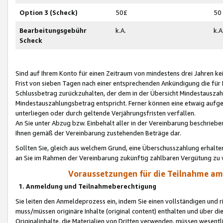
Option 3 (Scheck)
50£
50
Bearbeitungsgebühr
k.A.
k.A
Scheck
Sind auf Ihrem Konto für einen Zeitraum von mindestens drei Jahren kein
Frist von sieben Tagen nach einer entsprechenden Ankündigung die für
Schlussbetrag zurückzuhalten, der dem in der Übersicht Mindestausz
Mindestauszahlungsbetrag entspricht. Ferner können eine etwaig aufg
unterliegen oder durch geltende Verjährungsfristen verfallen.
An Sie unter Abzug bzw. Einbehalt aller in der Vereinbarung beschrieb
Ihnen gemäß der Vereinbarung zustehenden Beträge dar.
Sollten Sie, gleich aus welchem Grund, eine Überschusszahlung erhalte
an Sie im Rahmen der Vereinbarung zukünftig zahlbaren Vergütung zu 
Voraussetzungen für die Teilnahme a
1. Anmeldung und Teilnahmeberechtigung
Sie leiten den Anmeldeprozess ein, indem Sie einen vollständigen und 
muss/müssen originäre Inhalte (original content) enthalten und über d
Originalinhalte, die Materialien von Dritten verwenden, müssen wese