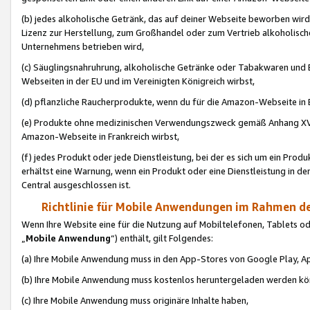
(b) jedes alkoholische Getränk, das auf deiner Webseite beworben wird
Lizenz zur Herstellung, zum Großhandel oder zum Vertrieb alkoholisch
Unternehmens betrieben wird,
(c) Säuglingsnahruhrung, alkoholische Getränke oder Tabakwaren und E
Webseiten in der EU und im Vereinigten Königreich wirbst,
(d) pflanzliche Raucherprodukte, wenn du für die Amazon-Webseite in B
(e) Produkte ohne medizinischen Verwendungszweck gemäß Anhang XVI 
Amazon-Webseite in Frankreich wirbst,
(f) jedes Produkt oder jede Dienstleistung, bei der es sich um ein Prod
erhältst eine Warnung, wenn ein Produkt oder eine Dienstleistung in de
Central ausgeschlossen ist.
Richtlinie für Mobile Anwendungen im Rahmen de
Wenn Ihre Website eine für die Nutzung auf Mobiltelefonen, Tablets 
„
Mobile Anwendung
“) enthält, gilt Folgendes:
(a) Ihre Mobile Anwendung muss in den App-Stores von Google Play, A
(b) Ihre Mobile Anwendung muss kostenlos heruntergeladen werden könn
(c) Ihre Mobile Anwendung muss originäre Inhalte haben,