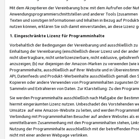
Mit dem Akzeptieren der Vereinbarung bzw. mit dem Aufrufen oder Nutz
Anwendungsprogrammierschnittstellen und anderer Tools (zusammen die
Texten und sonstigen Informationen und Inhalten in Bezug auf Produkte
nutzen können, erklären Sie sich damit einverstanden, an diese Lizenz 
1. Eingeschränkte Lizenz für Programminhalte
Vorbehaltlich der Bedingungen der Vereinbarung und ausschließlich z
Einhaltung der Vereinbarung (einschließlich dieser Lizenz und der ande
nicht übertragbare, nicht unterlizenzierbare, nicht exklusive, gebühren
anzuzeigen; (b) nur diejenigen der Amazon-Marken zu verwenden (wie in 
Programminhalte, ausschließlich auf Ihrer Website und in Übereinstimmu
API, Datenfeeds und Produkt-Werbeinhalte ausschließlich gemäß den Spe
Kopieren oder andere Verwenden von Programminhalten zugunsten Dri
Sammeln und Extrahieren von Daten. Zur Klarstellung: Zu den Program
Sie werden Programminhalte ausschließlich nach Maßgabe der Besti
hiermit eingeräumten Lizenz nutzen. Unbeschadet des Vorstehenden we
Umsätze auf eine Amazon-Website zu leiten, und werden Programminhal
Verbindung mit Programminhalten Besucher auf andere Websites als ein
unmittelbarem Zusammenhang mit den Programminhalten stehen, Links z
Nutzung der Programminhalte ausschließlich mit der betreffenden Pr
nicht mit einer anderen Webpage verlinken.