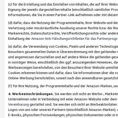
(c) für die Erstellung und das Einstellen von Inhalten, die auf Ihrer We
Eignung der jeweils dargestellten Inhalte (einschließlich sämtlicher 
Informationen, die Sie in einen Partner-Link aufnehmen oder mit diese
(d) dafür, dass die Nutzung der Programminhalte, Ihrer Website und des 
Verletzung oder missbräuchliche Ausübung unserer Rechte bzw. der Recht
Markenrechte, Datenschutzrechte, Veröffentlichungsrechte oder anderer
Einhaltung der
Amazon Anti-Fälschungsrichtlinien für das Partnerpro
(e) dafür, die Verwendung von Cookies, Pixeln und anderen Technologien
Besuchern gesammelten Daten in Übereinstimmung mit den geltenden Ge
und angemessen darzustellen und auf andere Weise die geltenden geset
in sonstiger Weise, einschließlich des ggf. anzuzeigenden Hinweises, d
Werbeanzeigen bereitstellen, von den Besuchern Ihrer Website unmitte
Cookies erkennen können und dafür, dass Sie Informationen über die v
Online-Werbung bereitstellen, soweit nach den anwendbaren gesetzlic
(f) für Ihre Nutzung, der Programminhalte und der Amazon-Marken, u
4. Werbeeinschränkungen.
Sie werden sich nicht an Werbe-, Market
Unternehmen oder in Verbindung mit einer Amazon-Website oder dem Pa
Vereinbarung
gestattet sind. Sie werden sich nicht an Werbeaktivitäten
Logos von uns oder unseren Partnern (einschließlich Amazon-Marken), 
E-Books, physischen Postsendungen, physischen Dokumenten oder in 