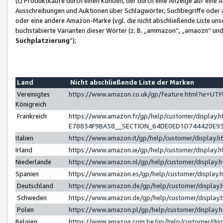
(c) Produktkäufe durch einen Kunden, der durch eine Anzeige auf eine 
Ausschreibungen und Auktionen über Schlagwörter, Suchbegriffe oder 
oder eine andere Amazon-Marke (vgl. die nicht abschließende Liste un
buchstabierte Varianten dieser Wörter (z. B. „ammazon“, „amaozn“ und „
Suchplatzierung
”);
Land
Nicht abschließende Liste der Marken
Vereinigtes
https://www.amazon.co.uk/gp/feature.html?ie=U
Königreich
Frankreich
https://www.amazon.fr/gp/help/customer/displa
E78834F9BA58__SECTION_64DE0ED1D744420E9
Italien
https://www.amazon.it/gp/help/customer/display
Irland
https://www.amazon.ie/gp/help/customer/displa
Niederlande
https://www.amazon.nl/gp/help/customer/display
Spanien
https://www.amazon.es/gp/help/customer/display
Deutschland
https://www.amazon.de/gp/help/customer/displa
Schweden
https://www.amazon.de/gp/help/customer/displa
Polen
https://www.amazon.pl/gp/help/customer/display
Belgien
https://www.amazon.com.be/gp/help/customer/d