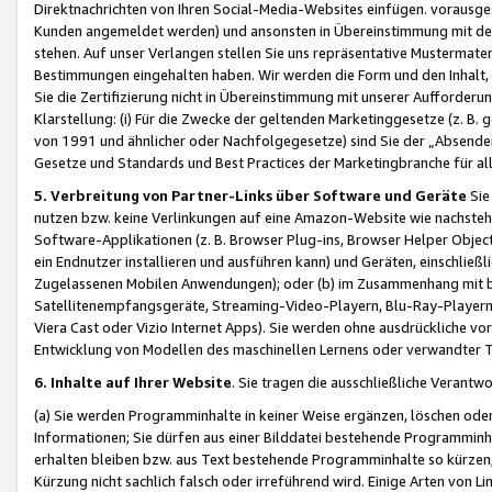
Direktnachrichten von Ihren Social-Media-Websites einfügen. vorausg
Kunden angemeldet werden) und ansonsten in Übereinstimmung mit der
stehen. Auf unser Verlangen stellen Sie uns repräsentative Mustermater
Bestimmungen eingehalten haben. Wir werden die Form und den Inhalt, di
Sie die Zertifizierung nicht in Übereinstimmung mit unserer Aufforderu
Klarstellung: (i) Für die Zwecke der geltenden Marketinggesetze (z. 
von 1991 und ähnlicher oder Nachfolgegesetze) sind Sie der „Absender“ j
Gesetze und Standards und Best Practices der Marketingbranche für 
5. Verbreitung von Partner-Links über Software und Geräte
Sie
nutzen bzw. keine Verlinkungen auf eine Amazon-Website wie nachsteh
Software-Applikationen (z. B. Browser Plug-ins, Browser Helper Objec
ein Endnutzer installieren und ausführen kann) und Geräten, einschlie
Zugelassenen Mobilen Anwendungen); oder (b) im Zusammenhang mit bzw.
Satellitenempfangsgeräte, Streaming-Video-Playern, Blu-Ray-Playern 
Viera Cast oder Vizio Internet Apps). Sie werden ohne ausdrückliche v
Entwicklung von Modellen des maschinellen Lernens oder verwandter 
6. Inhalte auf Ihrer Website
. Sie tragen die ausschließliche Verantwo
(a) Sie werden Programminhalte in keiner Weise ergänzen, löschen oder
Informationen; Sie dürfen aus einer Bilddatei bestehende Programminhal
erhalten bleiben bzw. aus Text bestehende Programminhalte so kürzen, 
Kürzung nicht sachlich falsch oder irreführend wird. Einige Arten von L