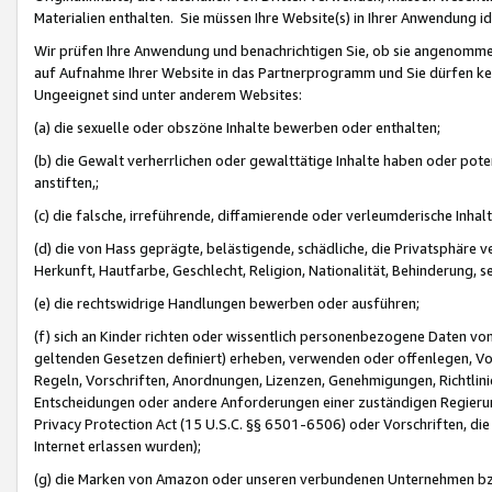
Materialien enthalten. Sie müssen Ihre Website(s) in Ihrer Anwendung ide
Wir prüfen Ihre Anwendung und benachrichtigen Sie, ob sie angenommen
auf Aufnahme Ihrer Website in das Partnerprogramm und Sie dürfen kei
Ungeeignet sind unter anderem Websites:
(a) die sexuelle oder obszöne Inhalte bewerben oder enthalten;
(b) die Gewalt verherrlichen oder gewalttätige Inhalte haben oder pot
anstiften,;
(c) die falsche, irreführende, diffamierende oder verleumderische Inha
(d) die von Hass geprägte, belästigende, schädliche, die Privatsphäre v
Herkunft, Hautfarbe, Geschlecht, Religion, Nationalität, Behinderung, 
(e) die rechtswidrige Handlungen bewerben oder ausführen;
(f) sich an Kinder richten oder wissentlich personenbezogene Daten vo
geltenden Gesetzen definiert) erheben, verwenden oder offenlegen, Vo
Regeln, Vorschriften, Anordnungen, Lizenzen, Genehmigungen, Richtlini
Entscheidungen oder andere Anforderungen einer zuständigen Regierung
Privacy Protection Act (15 U.S.C. §§ 6501-6506) oder Vorschriften, di
Internet erlassen wurden);
(g) die Marken von Amazon oder unseren verbundenen Unternehmen b