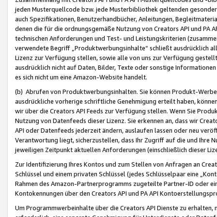
jeden Musterquellcode bzw. jede Musterbibliothek geltenden gesonder
auch Spezifikationen, Benutzerhandbücher, Anleitungen, Begleitmaterial
denen die für die ordnungsgemäße Nutzung von Creators API und PA A
technischen Anforderungen und Test- und Leistungskriterien (zusammen
verwendete Begriff „Produktwerbungsinhalte“ schließt ausdrücklich al
Lizenz zur Verfügung stellen, sowie alle von uns zur Verfügung gestel
ausdrücklich nicht auf Daten, Bilder, Texte oder sonstige Informatione
es sich nicht um eine Amazon-Website handelt.
(b) Abrufen von Produktwerbungsinhalten. Sie können Produkt-Werbein
ausdrückliche vorherige schriftliche Genehmigung erteilt haben, könn
wir über die Creators API Feeds zur Verfügung stellen. Wenn Sie Produk
Nutzung von Datenfeeds dieser Lizenz. Sie erkennen an, dass wir Creat
API oder Datenfeeds jederzeit ändern, auslaufen lassen oder neu veröffe
Verantwortung liegt, sicherzustellen, dass Ihr Zugriff auf die und Ihr
jeweiligen Zeitpunkt aktuellen Anforderungen (einschließlich dieser Liz
Zur Identifizierung Ihres Kontos und zum Stellen von Anfragen an Crea
Schlüssel und einem privaten Schlüssel (jedes Schlüsselpaar eine „Kon
Rahmen des Amazon-Partnerprogramms zugeteilte Partner-ID oder ein
Kontokennungen über den Creators API und PA API Kontoerstellungspro
Um Programmwerbeinhalte über die Creators API Dienste zu erhalten, m