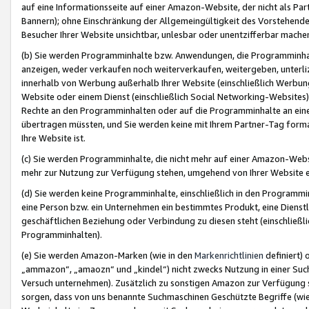
auf eine Informationsseite auf einer Amazon-Website, der nicht als Part
Bannern); ohne Einschränkung der Allgemeingültigkeit des Vorstehende
Besucher Ihrer Website unsichtbar, unlesbar oder unentzifferbar mache
(b) Sie werden Programminhalte bzw. Anwendungen, die Programminhalt
anzeigen, weder verkaufen noch weiterverkaufen, weitergeben, unterli
innerhalb von Werbung außerhalb Ihrer Website (einschließlich Werbun
Website oder einem Dienst (einschließlich Social Networking-Website
Rechte an den Programminhalten oder auf die Programminhalte an eine a
übertragen müssten, und Sie werden keine mit Ihrem Partner-Tag formati
Ihre Website ist.
(c) Sie werden Programminhalte, die nicht mehr auf einer Amazon-Websit
mehr zur Nutzung zur Verfügung stehen, umgehend von Ihrer Website e
(d) Sie werden keine Programminhalte, einschließlich in den Programmin
eine Person bzw. ein Unternehmen ein bestimmtes Produkt, eine Dienstle
geschäftlichen Beziehung oder Verbindung zu diesen steht (einschließli
Programminhalten).
(e) Sie werden Amazon-Marken (wie in den
Markenrichtlinien
definiert) 
„ammazon“, „amaozn“ und „kindel“) nicht zwecks Nutzung in einer Suc
Versuch unternehmen). Zusätzlich zu sonstigen Amazon zur Verfügung 
sorgen, dass von uns benannte Suchmaschinen Geschützte Begriffe (wie 