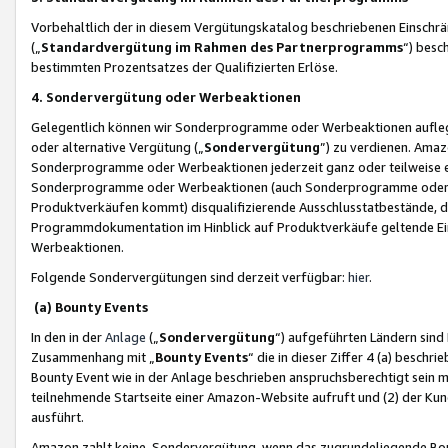
Vorbehaltlich der in diesem Vergütungskatalog beschriebenen Einschr
(„
Standardvergütung im Rahmen des Partnerprogramms
“) besc
bestimmten Prozentsatzes der Qualifizierten Erlöse.
4. Sondervergütung oder Werbeaktionen
Gelegentlich können wir Sonderprogramme oder Werbeaktionen auflegen,
oder alternative Vergütung („
Sondervergütung
”) zu verdienen. Amazo
Sonderprogramme oder Werbeaktionen jederzeit ganz oder teilweise einz
Sonderprogramme oder Werbeaktionen (auch Sonderprogramme oder We
Produktverkäufen kommt) disqualifizierende Ausschlusstatbestände, di
Programmdokumentation im Hinblick auf Produktverkäufe geltende E
Werbeaktionen.
Folgende Sondervergütungen sind derzeit verfügbar:
hier
.
(a) Bounty Events
In den in der
Anlage
(„
Sondervergütung
“) aufgeführten Ländern sind
Zusammenhang mit „
Bounty Events
“ die in dieser Ziffer 4 (a) besch
Bounty Event wie in der Anlage beschrieben anspruchsberechtigt sein mu
teilnehmende Startseite einer Amazon-Website aufruft und (2) der Kun
ausführt.
Amazon zahlt keine Sondervergütung, wenn das zugrundeliegende Boun