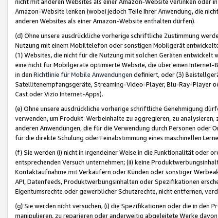
nicht mit anderen Websites als einer Amazon-Website verlinken oder i
Amazon-Website lenken (wobei jedoch Teile Ihrer Anwendung, die nich
anderen Websites als einer Amazon-Website enthalten dürfen).
(d) Ohne unsere ausdrückliche vorherige schriftliche Zustimmung werd
Nutzung mit einem Mobiltelefon oder sonstigen Mobilgerät entwickelt
(1) Websites, die nicht für die Nutzung mit solchen Geräten entwickelt
eine nicht für Mobilgeräte optimierte Website, die über einen Interne
in den
Richtlinie für Mobile Anwendungen
definiert, oder (3) Beistellge
Satellitenempfangsgeräte, Streaming-Video-Player, Blu-Ray-Player ode
Cast oder Vizio Internet-Apps).
(e) Ohne unsere ausdrückliche vorherige schriftliche Genehmigung dürfe
verwenden, um Produkt-Werbeinhalte zu aggregieren, zu analysieren, 
anderen Anwendungen, die für die Verwendung durch Personen oder Or
für die direkte Schulung oder Feinabstimmung eines maschinellen Lern
(f) Sie werden (i) nicht in irgendeiner Weise in die Funktionalität ode
entsprechenden Versuch unternehmen; (ii) keine Produktwerbungsinha
Kontaktaufnahme mit Verkäufern oder Kunden oder sonstiger Werbeaktiv
API, Datenfeeds, Produktwerbungsinhalten oder Spezifikationen erschei
Eigentumsrechte oder gewerblicher Schutzrechte, nicht entfernen, verd
(g) Sie werden nicht versuchen, (i) die Spezifikationen oder die in de
manipulieren, zu reparieren oder anderweitig abgeleitete Werke davon z