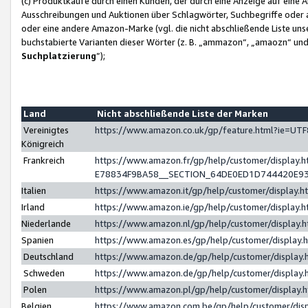
(c) Produktkäufe durch einen Kunden, der durch eine Anzeige auf eine 
Ausschreibungen und Auktionen über Schlagwörter, Suchbegriffe oder 
oder eine andere Amazon-Marke (vgl. die nicht abschließende Liste un
buchstabierte Varianten dieser Wörter (z. B. „ammazon“, „amaozn“ und „
Suchplatzierung
”);
Land
Nicht abschließende Liste der Marken
Vereinigtes
https://www.amazon.co.uk/gp/feature.html?ie=U
Königreich
Frankreich
https://www.amazon.fr/gp/help/customer/displa
E78834F9BA58__SECTION_64DE0ED1D744420E9
Italien
https://www.amazon.it/gp/help/customer/display
Irland
https://www.amazon.ie/gp/help/customer/displa
Niederlande
https://www.amazon.nl/gp/help/customer/display
Spanien
https://www.amazon.es/gp/help/customer/display
Deutschland
https://www.amazon.de/gp/help/customer/displa
Schweden
https://www.amazon.de/gp/help/customer/displa
Polen
https://www.amazon.pl/gp/help/customer/display
Belgien
https://www.amazon.com.be/gp/help/customer/d