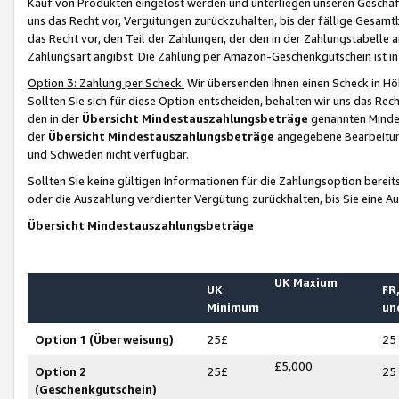
Kauf von Produkten eingelöst werden und unterliegen unseren Geschäf
uns das Recht vor, Vergütungen zurückzuhalten, bis der fällige Gesamt
das Recht vor, den Teil der Zahlungen, der den in der Zahlungstabelle 
Zahlungsart angibst. Die Zahlung per Amazon-Geschenkgutschein ist in
Option 3: Zahlung per Scheck.
Wir übersenden Ihnen einen Scheck in Höh
Sollten Sie sich für diese Option entscheiden, behalten wir uns das Rec
den in der
Übersicht Mindestauszahlungsbeträge
genannten Mindest
der
Übersicht Mindestauszahlungsbeträge
angegebene Bearbeitung
und Schweden nicht verfügbar.
Sollten Sie keine gültigen Informationen für die Zahlungsoption bereit
oder die Auszahlung verdienter Vergütung zurückhalten, bis Sie eine A
Übersicht Mindestauszahlungsbeträge
UK Maxium
UK
FR,
Minimum
un
Option 1 (Überweisung)
25£
25
£5,000
Option 2
25£
25
(Geschenkgutschein)