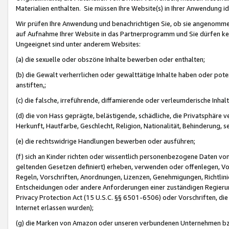
Materialien enthalten. Sie müssen Ihre Website(s) in Ihrer Anwendung ide
Wir prüfen Ihre Anwendung und benachrichtigen Sie, ob sie angenommen
auf Aufnahme Ihrer Website in das Partnerprogramm und Sie dürfen kei
Ungeeignet sind unter anderem Websites:
(a) die sexuelle oder obszöne Inhalte bewerben oder enthalten;
(b) die Gewalt verherrlichen oder gewalttätige Inhalte haben oder pot
anstiften,;
(c) die falsche, irreführende, diffamierende oder verleumderische Inha
(d) die von Hass geprägte, belästigende, schädliche, die Privatsphäre v
Herkunft, Hautfarbe, Geschlecht, Religion, Nationalität, Behinderung, 
(e) die rechtswidrige Handlungen bewerben oder ausführen;
(f) sich an Kinder richten oder wissentlich personenbezogene Daten vo
geltenden Gesetzen definiert) erheben, verwenden oder offenlegen, Vo
Regeln, Vorschriften, Anordnungen, Lizenzen, Genehmigungen, Richtlini
Entscheidungen oder andere Anforderungen einer zuständigen Regierung
Privacy Protection Act (15 U.S.C. §§ 6501-6506) oder Vorschriften, di
Internet erlassen wurden);
(g) die Marken von Amazon oder unseren verbundenen Unternehmen b