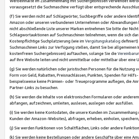
Werbeinhalte im Zusammenhang mit Suchergebnissen verwendet werden,
vorausgesetzt die Suchmaschine verfügt über entsprechende Ausschlu
(f) Sie werden nicht auf Schlagwörter, Suchbegriffe oder andere Ident
Amazon oder unseren verbundenen Unternehmen oder Abwandlungen bzw
nicht abschließende Liste unserer Marken entnehmen Sie bitte der Nich
Schlagwortauktionen auf Suchmaschinen teilnehmen, wenn die sich da
Kostenpflichtige Suchplatzierung (wie im
Vergütungskatalog
definiert
Suchmaschinen Links zur Verfügung stellen, damit Sie bei allgemeinen I
kostenfreien Suchergebnissen) auftauchen, solange Sie die
Vereinbaru
auf Ihre Website leiten und nicht unmittelbar oder mittelbar über eine
(g) Sie werden natürlichen oder juristischen Personen für die Nutzung 
Form von Geld, Rabatten, Preisnachlässen, Punkten, Spenden für Hilfs
beispielsweise keine Prämien- oder Treueprogramme auflegen, die Anrei
Partner-Links zu besuchen.
(h) Sie werden die Inhalte von elektronischen Formularen oder anderem M
abfangen, aufzeichnen, umleiten, auslesen, auslegen oder ausfüllen.
(i) Sie werden keine Kontodaten, die unsere Kunden im Zusammenhang 
Kunden der Amazon-Websites), abfragen, erheben, einholen, speichern,
(j) Sie werden Funktionen von Schaltflächen, Links oder andere Funkti
(k) Sie werden keine Bestellungen oder andere Geschäfte über eine Ama