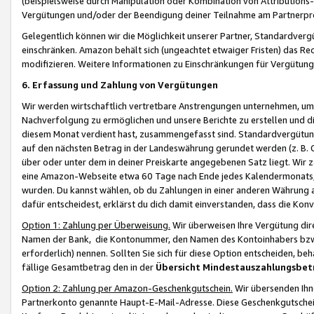
(beispielsweise durch Manipulation oder Kombination von Attributions-
Vergütungen und/oder der Beendigung deiner Teilnahme am Partnerp
Gelegentlich können wir die Möglichkeit unserer Partner, Standardv
einschränken. Amazon behält sich (ungeachtet etwaiger Fristen) das Re
modifizieren. Weitere Informationen zu Einschränkungen für Vergütung
6. Erfassung und Zahlung von Vergütungen
Wir werden wirtschaftlich vertretbare Anstrengungen unternehmen, um 
Nachverfolgung zu ermöglichen und unsere Berichte zu erstellen und di
diesem Monat verdient hast, zusammengefasst sind. Standardvergütung
auf den nächsten Betrag in der Landeswährung gerundet werden (z. B. C
über oder unter dem in deiner Preiskarte angegebenen Satz liegt. Wir
eine Amazon-Webseite etwa 60 Tage nach Ende jedes Kalendermonats, i
wurden. Du kannst wählen, ob du Zahlungen in einer anderen Währung
dafür entscheidest, erklärst du dich damit einverstanden, dass die K
Option 1: Zahlung per Überweisung.
Wir überweisen Ihre Vergütung dir
Namen der Bank, die Kontonummer, den Namen des Kontoinhabers bzw. a
erforderlich) nennen. Sollten Sie sich für diese Option entscheiden, be
fällige Gesamtbetrag den in der
Übersicht Mindestauszahlungsbet
Option 2: Zahlung per Amazon-Geschenkgutschein.
Wir übersenden Ihne
Partnerkonto genannte Haupt-E-Mail-Adresse. Diese Geschenkgutschei