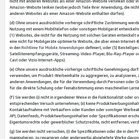
nicht mit anderen Websites als einer Amazon-Website verlinken oder i
Amazon-Website lenken (wobei jedoch Teile Ihrer Anwendung, die nich
anderen Websites als einer Amazon-Website enthalten dürfen).
(d) Ohne unsere ausdrückliche vorherige schriftliche Zustimmung werd
Nutzung mit einem Mobiltelefon oder sonstigen Mobilgerät entwickelt
(1) Websites, die nicht für die Nutzung mit solchen Geräten entwickelt
eine nicht für Mobilgeräte optimierte Website, die über einen Interne
in den
Richtlinie für Mobile Anwendungen
definiert, oder (3) Beistellge
Satellitenempfangsgeräte, Streaming-Video-Player, Blu-Ray-Player ode
Cast oder Vizio Internet-Apps).
(e) Ohne unsere ausdrückliche vorherige schriftliche Genehmigung dürfe
verwenden, um Produkt-Werbeinhalte zu aggregieren, zu analysieren, 
anderen Anwendungen, die für die Verwendung durch Personen oder Or
für die direkte Schulung oder Feinabstimmung eines maschinellen Lern
(f) Sie werden (i) nicht in irgendeiner Weise in die Funktionalität ode
entsprechenden Versuch unternehmen; (ii) keine Produktwerbungsinha
Kontaktaufnahme mit Verkäufern oder Kunden oder sonstiger Werbeaktiv
API, Datenfeeds, Produktwerbungsinhalten oder Spezifikationen erschei
Eigentumsrechte oder gewerblicher Schutzrechte, nicht entfernen, verd
(g) Sie werden nicht versuchen, (i) die Spezifikationen oder die in de
manipulieren, zu reparieren oder anderweitig abgeleitete Werke davon z