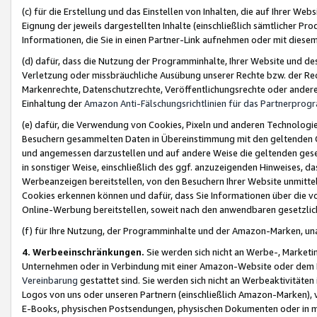
(c) für die Erstellung und das Einstellen von Inhalten, die auf Ihrer We
Eignung der jeweils dargestellten Inhalte (einschließlich sämtlicher 
Informationen, die Sie in einen Partner-Link aufnehmen oder mit diese
(d) dafür, dass die Nutzung der Programminhalte, Ihrer Website und des 
Verletzung oder missbräuchliche Ausübung unserer Rechte bzw. der Recht
Markenrechte, Datenschutzrechte, Veröffentlichungsrechte oder anderer
Einhaltung der
Amazon Anti-Fälschungsrichtlinien für das Partnerpro
(e) dafür, die Verwendung von Cookies, Pixeln und anderen Technologien
Besuchern gesammelten Daten in Übereinstimmung mit den geltenden Ge
und angemessen darzustellen und auf andere Weise die geltenden geset
in sonstiger Weise, einschließlich des ggf. anzuzeigenden Hinweises, d
Werbeanzeigen bereitstellen, von den Besuchern Ihrer Website unmitte
Cookies erkennen können und dafür, dass Sie Informationen über die v
Online-Werbung bereitstellen, soweit nach den anwendbaren gesetzlic
(f) für Ihre Nutzung, der Programminhalte und der Amazon-Marken, u
4. Werbeeinschränkungen.
Sie werden sich nicht an Werbe-, Market
Unternehmen oder in Verbindung mit einer Amazon-Website oder dem Pa
Vereinbarung
gestattet sind. Sie werden sich nicht an Werbeaktivitäten
Logos von uns oder unseren Partnern (einschließlich Amazon-Marken), 
E-Books, physischen Postsendungen, physischen Dokumenten oder in 