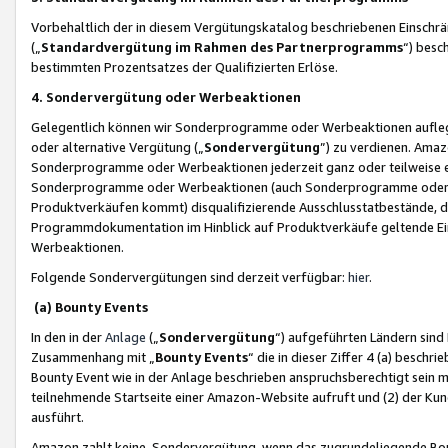
Vorbehaltlich der in diesem Vergütungskatalog beschriebenen Einschr
(„
Standardvergütung im Rahmen des Partnerprogramms
“) besc
bestimmten Prozentsatzes der Qualifizierten Erlöse.
4. Sondervergütung oder Werbeaktionen
Gelegentlich können wir Sonderprogramme oder Werbeaktionen auflegen,
oder alternative Vergütung („
Sondervergütung
”) zu verdienen. Amazo
Sonderprogramme oder Werbeaktionen jederzeit ganz oder teilweise einz
Sonderprogramme oder Werbeaktionen (auch Sonderprogramme oder We
Produktverkäufen kommt) disqualifizierende Ausschlusstatbestände, di
Programmdokumentation im Hinblick auf Produktverkäufe geltende E
Werbeaktionen.
Folgende Sondervergütungen sind derzeit verfügbar:
hier
.
(a) Bounty Events
In den in der
Anlage
(„
Sondervergütung
“) aufgeführten Ländern sind
Zusammenhang mit „
Bounty Events
“ die in dieser Ziffer 4 (a) besch
Bounty Event wie in der Anlage beschrieben anspruchsberechtigt sein mu
teilnehmende Startseite einer Amazon-Website aufruft und (2) der Kun
ausführt.
Amazon zahlt keine Sondervergütung, wenn das zugrundeliegende Boun