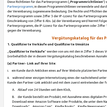
Diese Richtlinien für das Partnerprogramm („
Programmrichtlinien
“)
Partnerprogramm
; in diesen Programmrichtlinien verwendete und durch
der Vereinbarung zugewiesene Bedeutung. Die Rechte und Pflichten de
Partnerprogramm sowie Ziffer 3 der IP-Lizenz für das Partnerprogram
Einschränkung von Ziffer 6 Abs. (a) der Vereinbarung wird hiermit Fol
Partnerprogramm, die IP-Lizenz für das Partnerprogramm oder Ziffer 1
gegen die Vereinbarung.
Vergütungskatalog für das 
1. Qualifizierte Verkäufe und Qualifizierte Umsätze
„
Qualifizierte Verkäufe
“ werden von uns mit den in Ziffer 3 diese
(vorbehaltlich der in diesem Vergütungskatalog beschriebenen Ausnah
(a) Partner- Link auf Ihrer Site
:
i. ein Kunde durch Anklicken eines auf Ihrer Website platzierten Part
ii. während einer einzigen Internetsitzung eines der nachstehend unter (i)
Kunde den Partner-Link anklickt und mit dem zuerst eintretenden der f
A. Ablauf von 24 Stunden seit dem Klick,
B. der Kunde bestellt ein Produkt, mit Ausnahme eines digitalen P
Download einer Amazon Software oder Produkte, die unter dem N
Downloads“, „Amazon Coin“, „Kindle Books“, „Kindle Newspapers“, „