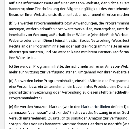
auf eine Informationsseite auf einer Amazon-Website, der nicht als Part
Bannern); ohne Einschränkung der Allgemeingültigkeit des Vorstehende
Besucher Ihrer Website unsichtbar, unlesbar oder unentzifferbar mache
(b) Sie werden Programminhalte bzw. Anwendungen, die Programminhalt
anzeigen, weder verkaufen noch weiterverkaufen, weitergeben, unterli
innerhalb von Werbung außerhalb Ihrer Website (einschließlich Werbun
Website oder einem Dienst (einschließlich Social Networking-Website
Rechte an den Programminhalten oder auf die Programminhalte an eine a
übertragen müssten, und Sie werden keine mit Ihrem Partner-Tag formati
Ihre Website ist.
(c) Sie werden Programminhalte, die nicht mehr auf einer Amazon-Websit
mehr zur Nutzung zur Verfügung stehen, umgehend von Ihrer Website e
(d) Sie werden keine Programminhalte, einschließlich in den Programmin
eine Person bzw. ein Unternehmen ein bestimmtes Produkt, eine Dienstle
geschäftlichen Beziehung oder Verbindung zu diesen steht (einschließli
Programminhalten).
(e) Sie werden Amazon-Marken (wie in den
Markenrichtlinien
definiert) 
„ammazon“, „amaozn“ und „kindel“) nicht zwecks Nutzung in einer Suc
Versuch unternehmen). Zusätzlich zu sonstigen Amazon zur Verfügung 
sorgen, dass von uns benannte Suchmaschinen Geschützte Begriffe (wie 