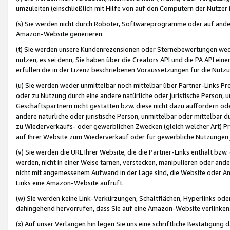
umzuleiten (einschließlich mit Hilfe von auf den Computern der Nutzer i
(s) Sie werden nicht durch Roboter, Softwareprogramme oder auf andere
Amazon-Website generieren.
(t) Sie werden unsere Kundenrezensionen oder Sternebewertungen wed
nutzen, es sei denn, Sie haben über die Creators API und die PA API e
erfüllen die in der Lizenz beschriebenen Voraussetzungen für die Nutzu
(u) Sie werden weder unmittelbar noch mittelbar über Partner-Links P
oder zu Nutzung durch eine andere natürliche oder juristische Person,
Geschäftspartnern nicht gestatten bzw. diese nicht dazu auffordern od
andere natürliche oder juristische Person, unmittelbar oder mittelbar
zu Wiederverkaufs- oder gewerblichen Zwecken (gleich welcher Art) 
auf Ihrer Website zum Wiederverkauf oder für gewerbliche Nutzungen 
(v) Sie werden die URL Ihrer Website, die die Partner-Links enthält b
werden, nicht in einer Weise tarnen, verstecken, manipulieren oder and
nicht mit angemessenem Aufwand in der Lage sind, die Website oder A
Links eine Amazon-Website aufruft.
(w) Sie werden keine Link-Verkürzungen, Schaltflächen, Hyperlinks ode
dahingehend hervorrufen, dass Sie auf eine Amazon-Website verlinken
(x) Auf unser Verlangen hin legen Sie uns eine schriftliche Bestätigung