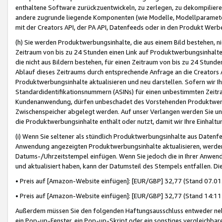
enthaltene Software zurückzuentwickeln, zu zerlegen, zu dekompilier
andere zugrunde liegende Komponenten (wie Modelle, Modellparameter
mit der Creators API, der PA API, Datenfeeds oder in den Produkt Werb
(h) Sie werden Produktwerbungsinhalte, die aus einem Bild bestehen, ni
Zeitraum von bis zu 24 Stunden einen Link auf Produktwerbungsinhalte
die nicht aus Bildern bestehen, für einen Zeitraum von bis zu 24 Stund
Ablauf dieses Zeitraums durch entsprechende Anfrage an die Creators 
Produktwerbungsinhalte aktualisieren und neu darstellen. Sofern wir Ih
Standardidentifikationsnummern (ASINs) für einen unbestimmten Zeitra
Kundenanwendung, dürfen unbeschadet des Vorstehenden Produktwerbu
Zwischenspeicher abgelegt werden. Auf unser Verlangen werden Sie un
die Produktwerbungsinhalte enthält oder nutzt, damit wir Ihre Einhalt
(i) Wenn Sie seltener als stündlich Produktwerbungsinhalte aus Datenfe
Anwendung angezeigten Produktwerbungsinhalte aktualisieren, werden 
Datums-/Uhrzeitstempel einfügen. Wenn Sie jedoch die in Ihrer Anwe
und aktualisiert haben, kann der Datumsteil des Stempels entfallen. Dies
• Preis auf [Amazon-Website einfügen]: [EUR/GBP] 32,77 (Stand 07.01.
• Preis auf [Amazon-Website einfügen]: [EUR/GBP] 32,77 (Stand 14:11 
Außerdem müssen Sie den folgenden Haftungsausschluss entweder neb
ein Pop-up-Fenster, ein Pop-up-Skript oder ein sonstiges vergleichba