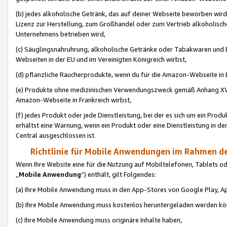
(b) jedes alkoholische Getränk, das auf deiner Webseite beworben wird
Lizenz zur Herstellung, zum Großhandel oder zum Vertrieb alkoholisch
Unternehmens betrieben wird,
(c) Säuglingsnahruhrung, alkoholische Getränke oder Tabakwaren und E
Webseiten in der EU und im Vereinigten Königreich wirbst,
(d) pflanzliche Raucherprodukte, wenn du für die Amazon-Webseite in B
(e) Produkte ohne medizinischen Verwendungszweck gemäß Anhang XVI 
Amazon-Webseite in Frankreich wirbst,
(f) jedes Produkt oder jede Dienstleistung, bei der es sich um ein Prod
erhältst eine Warnung, wenn ein Produkt oder eine Dienstleistung in de
Central ausgeschlossen ist.
Richtlinie für Mobile Anwendungen im Rahmen de
Wenn Ihre Website eine für die Nutzung auf Mobiltelefonen, Tablets 
„
Mobile Anwendung
“) enthält, gilt Folgendes:
(a) Ihre Mobile Anwendung muss in den App-Stores von Google Play, A
(b) Ihre Mobile Anwendung muss kostenlos heruntergeladen werden könn
(c) Ihre Mobile Anwendung muss originäre Inhalte haben,