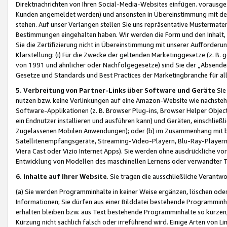
Direktnachrichten von Ihren Social-Media-Websites einfügen. vorausg
Kunden angemeldet werden) und ansonsten in Übereinstimmung mit der
stehen. Auf unser Verlangen stellen Sie uns repräsentative Mustermater
Bestimmungen eingehalten haben. Wir werden die Form und den Inhalt, di
Sie die Zertifizierung nicht in Übereinstimmung mit unserer Aufforderu
Klarstellung: (i) Für die Zwecke der geltenden Marketinggesetze (z. 
von 1991 und ähnlicher oder Nachfolgegesetze) sind Sie der „Absender“ j
Gesetze und Standards und Best Practices der Marketingbranche für 
5. Verbreitung von Partner-Links über Software und Geräte
Sie
nutzen bzw. keine Verlinkungen auf eine Amazon-Website wie nachsteh
Software-Applikationen (z. B. Browser Plug-ins, Browser Helper Objec
ein Endnutzer installieren und ausführen kann) und Geräten, einschlie
Zugelassenen Mobilen Anwendungen); oder (b) im Zusammenhang mit bzw.
Satellitenempfangsgeräte, Streaming-Video-Playern, Blu-Ray-Playern 
Viera Cast oder Vizio Internet Apps). Sie werden ohne ausdrückliche v
Entwicklung von Modellen des maschinellen Lernens oder verwandter 
6. Inhalte auf Ihrer Website
. Sie tragen die ausschließliche Verantwo
(a) Sie werden Programminhalte in keiner Weise ergänzen, löschen oder
Informationen; Sie dürfen aus einer Bilddatei bestehende Programminhal
erhalten bleiben bzw. aus Text bestehende Programminhalte so kürzen, 
Kürzung nicht sachlich falsch oder irreführend wird. Einige Arten von L