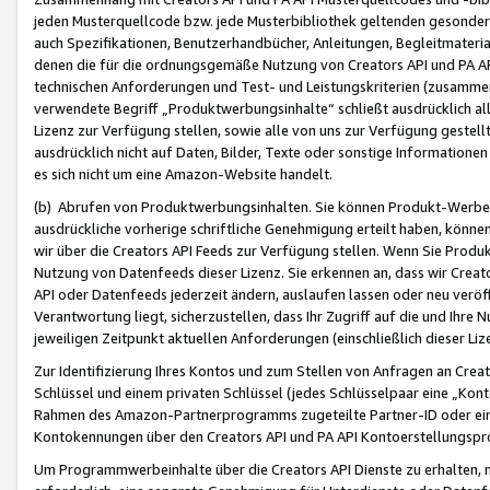
jeden Musterquellcode bzw. jede Musterbibliothek geltenden gesonder
auch Spezifikationen, Benutzerhandbücher, Anleitungen, Begleitmaterial
denen die für die ordnungsgemäße Nutzung von Creators API und PA A
technischen Anforderungen und Test- und Leistungskriterien (zusammen
verwendete Begriff „Produktwerbungsinhalte“ schließt ausdrücklich al
Lizenz zur Verfügung stellen, sowie alle von uns zur Verfügung gestel
ausdrücklich nicht auf Daten, Bilder, Texte oder sonstige Informatione
es sich nicht um eine Amazon-Website handelt.
(b) Abrufen von Produktwerbungsinhalten. Sie können Produkt-Werbein
ausdrückliche vorherige schriftliche Genehmigung erteilt haben, könn
wir über die Creators API Feeds zur Verfügung stellen. Wenn Sie Produk
Nutzung von Datenfeeds dieser Lizenz. Sie erkennen an, dass wir Creat
API oder Datenfeeds jederzeit ändern, auslaufen lassen oder neu veröffe
Verantwortung liegt, sicherzustellen, dass Ihr Zugriff auf die und Ihr
jeweiligen Zeitpunkt aktuellen Anforderungen (einschließlich dieser Liz
Zur Identifizierung Ihres Kontos und zum Stellen von Anfragen an Crea
Schlüssel und einem privaten Schlüssel (jedes Schlüsselpaar eine „Kon
Rahmen des Amazon-Partnerprogramms zugeteilte Partner-ID oder ein
Kontokennungen über den Creators API und PA API Kontoerstellungspro
Um Programmwerbeinhalte über die Creators API Dienste zu erhalten, m