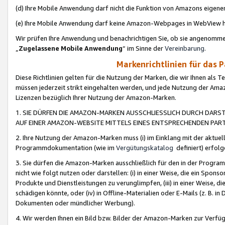
(d) Ihre Mobile Anwendung darf nicht die Funktion von Amazons eige
(e) Ihre Mobile Anwendung darf keine Amazon-Webpages in WebView 
Wir prüfen Ihre Anwendung und benachrichtigen Sie, ob sie angenomm
„
Zugelassene Mobile Anwendung
“ im Sinne der
Vereinbarung
.
Markenrichtlinien für das 
Diese Richtlinien gelten für die Nutzung der Marken, die wir Ihnen als 
müssen jederzeit strikt eingehalten werden, und jede Nutzung der Ama
Lizenzen bezüglich Ihrer Nutzung der Amazon-Marken.
1. SIE DÜRFEN DIE AMAZON-MARKEN AUSSCHLIESSLICH DURCH DARS
AUF EINER AMAZON-WEBSITE MITTELS EINES ENTSPRECHENDEN PART
2. Ihre Nutzung der Amazon-Marken muss (i) im Einklang mit der aktuells
Programmdokumentation (wie im
Vergütungskatalog
definiert) erfolg
3. Sie dürfen die Amazon-Marken ausschließlich für den in der Progr
nicht wie folgt nutzen oder darstellen: (i) in einer Weise, die ein Spo
Produkte und Dienstleistungen zu verunglimpfen, (iii) in einer Weise
schädigen könnte, oder (iv) in Offline-Materialien oder E-Mails (z. B.
Dokumenten oder mündlicher Werbung).
4. Wir werden Ihnen ein Bild bzw. Bilder der Amazon-Marken zur Verfüg