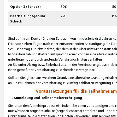
Option 3 (Scheck)
50£
50
Bearbeitungsgebühr
k.A.
k.A
Scheck
Sind auf Ihrem Konto für einen Zeitraum von mindestens drei Jahren kein
Frist von sieben Tagen nach einer entsprechenden Ankündigung die für
Schlussbetrag zurückzuhalten, der dem in der Übersicht Mindestausz
Mindestauszahlungsbetrag entspricht. Ferner können eine etwaig aufg
unterliegen oder durch geltende Verjährungsfristen verfallen.
An Sie unter Abzug bzw. Einbehalt aller in der Vereinbarung beschrieb
Ihnen gemäß der Vereinbarung zustehenden Beträge dar.
Sollten Sie, gleich aus welchem Grund, eine Überschusszahlung erhalte
an Sie im Rahmen der Vereinbarung zukünftig zahlbaren Vergütung zu 
Voraussetzungen für die Teilnahme a
1. Anmeldung und Teilnahmeberechtigung
Sie leiten den Anmeldeprozess ein, indem Sie einen vollständigen und 
muss/müssen originäre Inhalte (original content) enthalten und über d
Originalinhalte, die Materialien von Dritten verwenden, müssen wese