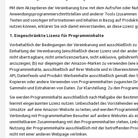
Mit dem Akzeptieren der Vereinbarung bzw. mit dem Aufrufen oder Nutz
Anwendungsprogrammierschnittstellen und anderer Tools (zusammen die
Texten und sonstigen Informationen und Inhalten in Bezug auf Produkte
nutzen können, erklären Sie sich damit einverstanden, an diese Lizenz 
1. Eingeschränkte Lizenz für Programminhalte
Vorbehaltlich der Bedingungen der Vereinbarung und ausschließlich z
Einhaltung der Vereinbarung (einschließlich dieser Lizenz und der ande
nicht übertragbare, nicht unterlizenzierbare, nicht exklusive, gebühren
anzuzeigen; (b) nur diejenigen der Amazon-Marken zu verwenden (wie in 
Programminhalte, ausschließlich auf Ihrer Website und in Übereinstimmu
API, Datenfeeds und Produkt-Werbeinhalte ausschließlich gemäß den Spe
Kopieren oder andere Verwenden von Programminhalten zugunsten Dri
Sammeln und Extrahieren von Daten. Zur Klarstellung: Zu den Program
Sie werden Programminhalte ausschließlich nach Maßgabe der Besti
hiermit eingeräumten Lizenz nutzen. Unbeschadet des Vorstehenden we
Umsätze auf eine Amazon-Website zu leiten, und werden Programminhal
Verbindung mit Programminhalten Besucher auf andere Websites als ein
unmittelbarem Zusammenhang mit den Programminhalten stehen, Links z
Nutzung der Programminhalte ausschließlich mit der betreffenden Pr
nicht mit einer anderen Webpage verlinken.