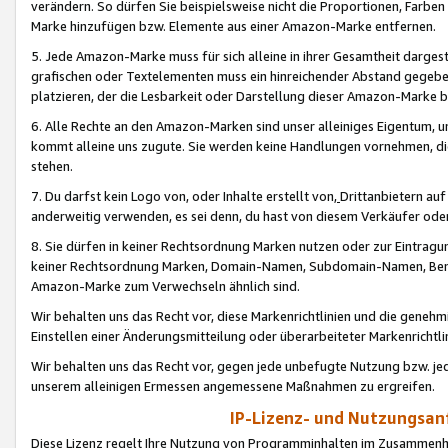
verändern. So dürfen Sie beispielsweise nicht die Proportionen, Farb
Marke hinzufügen bzw. Elemente aus einer Amazon-Marke entfernen.
5. Jede Amazon-Marke muss für sich alleine in ihrer Gesamtheit darge
grafischen oder Textelementen muss ein hinreichender Abstand gegebe
platzieren, der die Lesbarkeit oder Darstellung dieser Amazon-Marke b
6. Alle Rechte an den Amazon-Marken sind unser alleiniges Eigentum, 
kommt alleine uns zugute. Sie werden keine Handlungen vornehmen, 
stehen.
7. Du darfst kein Logo von, oder Inhalte erstellt von,
Drittanbietern au
anderweitig verwenden, es sei denn, du hast von diesem Verkäufer oder
8. Sie dürfen in keiner Rechtsordnung Marken nutzen oder zur Eintragu
keiner Rechtsordnung Marken, Domain-Namen, Subdomain-Namen, Benu
Amazon-Marke zum Verwechseln ähnlich sind.
Wir behalten uns das Recht vor, diese Markenrichtlinien und die gene
Einstellen einer Änderungsmitteilung oder überarbeiteter Markenricht
Wir behalten uns das Recht vor, gegen jede unbefugte Nutzung bzw. jede 
unserem alleinigen Ermessen angemessene Maßnahmen zu ergreifen.
IP-Lizenz- und Nutzungsan
Diese Lizenz regelt Ihre Nutzung von Programminhalten im Zusammen