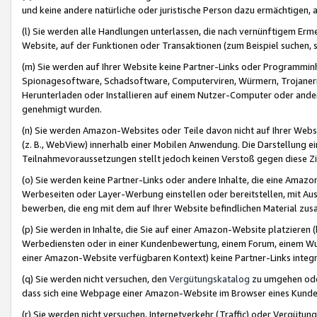
und keine andere natürliche oder juristische Person dazu ermächtigen, a
(l) Sie werden alle Handlungen unterlassen, die nach vernünftigem Erme
Website, auf der Funktionen oder Transaktionen (zum Beispiel suchen, s
(m) Sie werden auf Ihrer Website keine Partner-Links oder Programmin
Spionagesoftware, Schadsoftware, Computerviren, Würmern, Trojaner
Herunterladen oder Installieren auf einem Nutzer-Computer oder ande
genehmigt wurden.
(n) Sie werden Amazon-Websites oder Teile davon nicht auf Ihrer Websi
(z. B., WebView) innerhalb einer Mobilen Anwendung. Die Darstellung ein
Teilnahmevoraussetzungen stellt jedoch keinen Verstoß gegen diese Zif
(o) Sie werden keine Partner-Links oder andere Inhalte, die eine Am
Werbeseiten oder Layer-Werbung einstellen oder bereitstellen, mit Au
bewerben, die eng mit dem auf Ihrer Website befindlichen Material z
(p) Sie werden in Inhalte, die Sie auf einer Amazon-Website platzier
Werbediensten oder in einer Kundenbewertung, einem Forum, einem Wun
einer Amazon-Website verfügbaren Kontext) keine Partner-Links integr
(q) Sie werden nicht versuchen, den
Vergütungskatalog
zu umgehen oder
dass sich eine Webpage einer Amazon-Website im Browser eines Kunden 
(r) Sie werden nicht versuchen, Internetverkehr (Traffic) oder Vergü