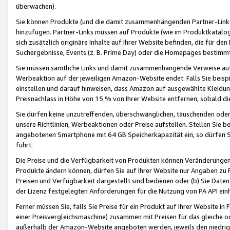
überwachen).
Sie können Produkte (und die damit zusammenhängenden Partner-Links)
hinzufügen. Partner-Links müssen auf Produkte (wie im Produktkatalog de
sich zusätzlich originäre Inhalte auf Ihrer Website befinden, die für 
Suchergebnisse, Events (z. B. Prime Day) oder die Homepages bestimmte
Sie müssen sämtliche Links und damit zusammenhängende Verweise auf z
Werbeaktion auf der jeweiligen Amazon-Website endet. Falls Sie beisp
einstellen und darauf hinweisen, dass Amazon auf ausgewählte Kleidun
Preisnachlass in Höhe von 15 % von Ihrer Website entfernen, sobald di
Sie dürfen keine unzutreffenden, überschwänglichen, täuschenden od
unsere Richtlinien, Werbeaktionen oder Preise aufstellen. Stellen Sie 
angebotenen Smartphone mit 64 GB Speicherkapazität ein, so dürfen S
führt.
Die Preise und die Verfügbarkeit von Produkten können Veränderungen 
Produkte ändern können, dürfen Sie auf Ihrer Website nur Angaben zu P
Preisen und Verfügbarkeit dargestellt sind bedienen oder (b) Sie Daten
der Lizenz festgelegten Anforderungen für die Nutzung von PA API einh
Ferner müssen Sie, falls Sie Preise für ein Produkt auf Ihrer Website in 
einer Preisvergleichsmaschine) zusammen mit Preisen für das gleiche o
außerhalb der Amazon-Website angeboten werden, jeweils den niedrigst