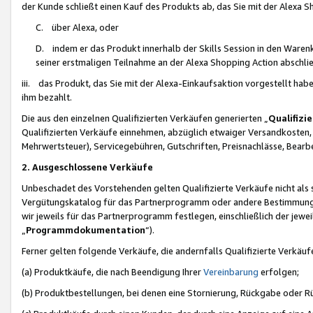
der Kunde schließt einen Kauf des Produkts ab, das Sie mit der Alexa 
C. über Alexa, oder
D. indem er das Produkt innerhalb der Skills Session in den Waren
seiner erstmaligen Teilnahme an der Alexa Shopping Action abschlie
iii. das Produkt, das Sie mit der Alexa-Einkaufsaktion vorgestellt ha
ihm bezahlt.
Die aus den einzelnen Qualifizierten Verkäufen generierten „
Qualifizi
Qualifizierten Verkäufe einnehmen, abzüglich etwaiger Versandkosten
Mehrwertsteuer), Servicegebühren, Gutschriften, Preisnachlässe, Bear
2. Ausgeschlossene Verkäufe
Unbeschadet des Vorstehenden gelten Qualifizierte Verkäufe nicht als
Vergütungskatalog für das Partnerprogramm oder andere Bestimmungen,
wir jeweils für das Partnerprogramm festlegen, einschließlich der jewe
„
Programmdokumentation
“).
Ferner gelten folgende Verkäufe, die andernfalls Qualifizierte Verkä
(a) Produktkäufe, die nach Beendigung Ihrer
Vereinbarung
erfolgen;
(b) Produktbestellungen, bei denen eine Stornierung, Rückgabe oder R