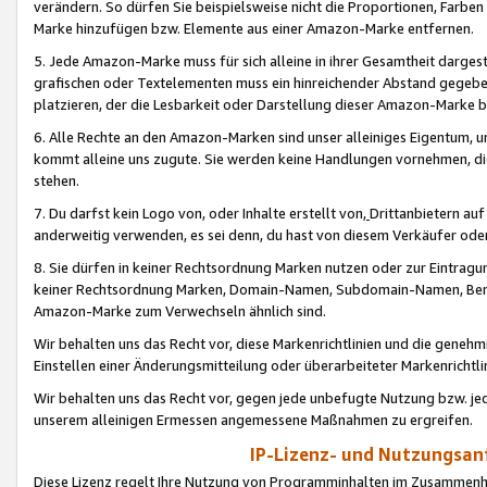
verändern. So dürfen Sie beispielsweise nicht die Proportionen, Farb
Marke hinzufügen bzw. Elemente aus einer Amazon-Marke entfernen.
5. Jede Amazon-Marke muss für sich alleine in ihrer Gesamtheit darge
grafischen oder Textelementen muss ein hinreichender Abstand gegebe
platzieren, der die Lesbarkeit oder Darstellung dieser Amazon-Marke b
6. Alle Rechte an den Amazon-Marken sind unser alleiniges Eigentum, 
kommt alleine uns zugute. Sie werden keine Handlungen vornehmen, 
stehen.
7. Du darfst kein Logo von, oder Inhalte erstellt von,
Drittanbietern au
anderweitig verwenden, es sei denn, du hast von diesem Verkäufer oder
8. Sie dürfen in keiner Rechtsordnung Marken nutzen oder zur Eintragu
keiner Rechtsordnung Marken, Domain-Namen, Subdomain-Namen, Benu
Amazon-Marke zum Verwechseln ähnlich sind.
Wir behalten uns das Recht vor, diese Markenrichtlinien und die gene
Einstellen einer Änderungsmitteilung oder überarbeiteter Markenricht
Wir behalten uns das Recht vor, gegen jede unbefugte Nutzung bzw. jede 
unserem alleinigen Ermessen angemessene Maßnahmen zu ergreifen.
IP-Lizenz- und Nutzungsan
Diese Lizenz regelt Ihre Nutzung von Programminhalten im Zusammen