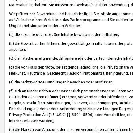
Materialien enthalten. Sie müssen Ihre Website(s) in Ihrer Anwendung ide
Wir prüfen Ihre Anwendung und benachrichtigen Sie, ob sie angenommen
auf Aufnahme Ihrer Website in das Partnerprogramm und Sie dürfen kei
Ungeeignet sind unter anderem Websites:
(a) die sexuelle oder obszöne Inhalte bewerben oder enthalten;
(b) die Gewalt verherrlichen oder gewalttätige Inhalte haben oder pot
anstiften,;
(c) die falsche, irreführende, diffamierende oder verleumderische Inha
(d) die von Hass geprägte, belästigende, schädliche, die Privatsphäre v
Herkunft, Hautfarbe, Geschlecht, Religion, Nationalität, Behinderung, 
(e) die rechtswidrige Handlungen bewerben oder ausführen;
(f) sich an Kinder richten oder wissentlich personenbezogene Daten vo
geltenden Gesetzen definiert) erheben, verwenden oder offenlegen, Vo
Regeln, Vorschriften, Anordnungen, Lizenzen, Genehmigungen, Richtlini
Entscheidungen oder andere Anforderungen einer zuständigen Regierung
Privacy Protection Act (15 U.S.C. §§ 6501-6506) oder Vorschriften, di
Internet erlassen wurden);
(g) die Marken von Amazon oder unseren verbundenen Unternehmen b