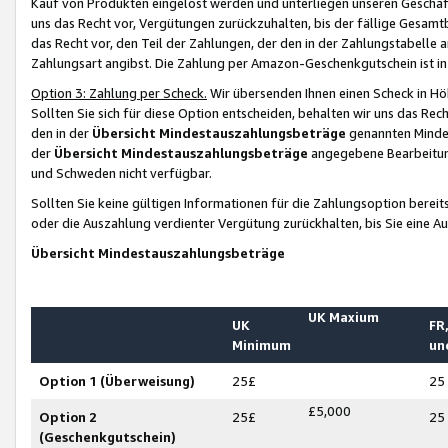
Kauf von Produkten eingelöst werden und unterliegen unseren Geschäf
uns das Recht vor, Vergütungen zurückzuhalten, bis der fällige Gesamt
das Recht vor, den Teil der Zahlungen, der den in der Zahlungstabelle 
Zahlungsart angibst. Die Zahlung per Amazon-Geschenkgutschein ist in
Option 3: Zahlung per Scheck.
Wir übersenden Ihnen einen Scheck in Höh
Sollten Sie sich für diese Option entscheiden, behalten wir uns das Rec
den in der
Übersicht Mindestauszahlungsbeträge
genannten Mindest
der
Übersicht Mindestauszahlungsbeträge
angegebene Bearbeitung
und Schweden nicht verfügbar.
Sollten Sie keine gültigen Informationen für die Zahlungsoption bereit
oder die Auszahlung verdienter Vergütung zurückhalten, bis Sie eine A
Übersicht Mindestauszahlungsbeträge
UK Maxium
UK
FR,
Minimum
un
Option 1 (Überweisung)
25£
25
£5,000
Option 2
25£
25
(Geschenkgutschein)