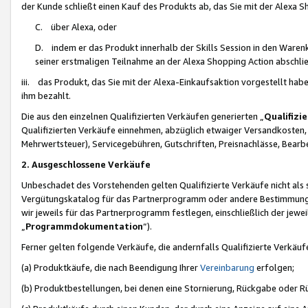
der Kunde schließt einen Kauf des Produkts ab, das Sie mit der Alexa 
C. über Alexa, oder
D. indem er das Produkt innerhalb der Skills Session in den Waren
seiner erstmaligen Teilnahme an der Alexa Shopping Action abschlie
iii. das Produkt, das Sie mit der Alexa-Einkaufsaktion vorgestellt ha
ihm bezahlt.
Die aus den einzelnen Qualifizierten Verkäufen generierten „
Qualifizi
Qualifizierten Verkäufe einnehmen, abzüglich etwaiger Versandkosten
Mehrwertsteuer), Servicegebühren, Gutschriften, Preisnachlässe, Bear
2. Ausgeschlossene Verkäufe
Unbeschadet des Vorstehenden gelten Qualifizierte Verkäufe nicht als
Vergütungskatalog für das Partnerprogramm oder andere Bestimmungen,
wir jeweils für das Partnerprogramm festlegen, einschließlich der jewe
„
Programmdokumentation
“).
Ferner gelten folgende Verkäufe, die andernfalls Qualifizierte Verkä
(a) Produktkäufe, die nach Beendigung Ihrer
Vereinbarung
erfolgen;
(b) Produktbestellungen, bei denen eine Stornierung, Rückgabe oder R