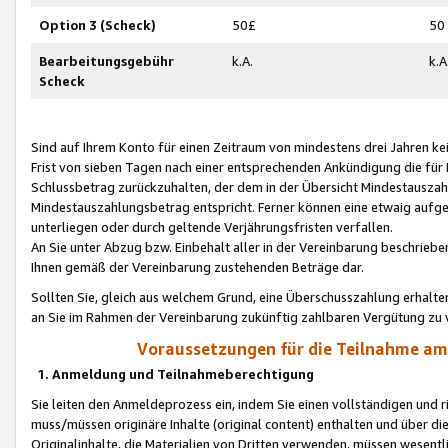
Option 3 (Scheck)
50£
50
Bearbeitungsgebühr
k.A.
k.A
Scheck
Sind auf Ihrem Konto für einen Zeitraum von mindestens drei Jahren kein
Frist von sieben Tagen nach einer entsprechenden Ankündigung die für
Schlussbetrag zurückzuhalten, der dem in der Übersicht Mindestausz
Mindestauszahlungsbetrag entspricht. Ferner können eine etwaig aufg
unterliegen oder durch geltende Verjährungsfristen verfallen.
An Sie unter Abzug bzw. Einbehalt aller in der Vereinbarung beschrieb
Ihnen gemäß der Vereinbarung zustehenden Beträge dar.
Sollten Sie, gleich aus welchem Grund, eine Überschusszahlung erhalte
an Sie im Rahmen der Vereinbarung zukünftig zahlbaren Vergütung zu 
Voraussetzungen für die Teilnahme a
1. Anmeldung und Teilnahmeberechtigung
Sie leiten den Anmeldeprozess ein, indem Sie einen vollständigen und 
muss/müssen originäre Inhalte (original content) enthalten und über d
Originalinhalte, die Materialien von Dritten verwenden, müssen wese