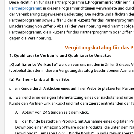
Diese Richtlinien für das Partnerprogramm („
Programmrichtlinien
“)
Partnerprogramm
; in diesen Programmrichtlinien verwendete und durch
der Vereinbarung zugewiesene Bedeutung. Die Rechte und Pflichten de
Partnerprogramm sowie Ziffer 3 der IP-Lizenz für das Partnerprogram
Einschränkung von Ziffer 6 Abs. (a) der Vereinbarung wird hiermit Fol
Partnerprogramm, die IP-Lizenz für das Partnerprogramm oder Ziffer 1
gegen die Vereinbarung.
Vergütungskatalog für das 
1. Qualifizierte Verkäufe und Qualifizierte Umsätze
„
Qualifizierte Verkäufe
“ werden von uns mit den in Ziffer 3 diese
(vorbehaltlich der in diesem Vergütungskatalog beschriebenen Ausnah
(a) Partner- Link auf Ihrer Site
:
i. ein Kunde durch Anklicken eines auf Ihrer Website platzierten Part
ii. während einer einzigen Internetsitzung eines der nachstehend unter (i)
Kunde den Partner-Link anklickt und mit dem zuerst eintretenden der f
A. Ablauf von 24 Stunden seit dem Klick,
B. der Kunde bestellt ein Produkt, mit Ausnahme eines digitalen P
Download einer Amazon Software oder Produkte, die unter dem N
Downloads“, „Amazon Coin“, „Kindle Books“, „Kindle Newspapers“, „