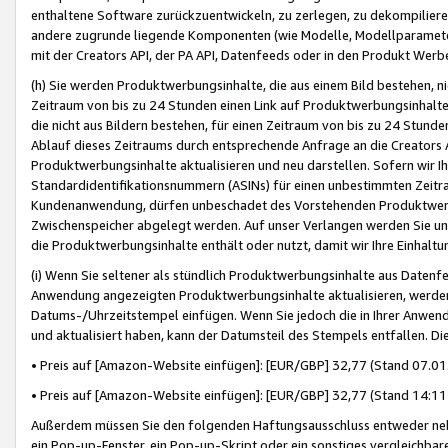
enthaltene Software zurückzuentwickeln, zu zerlegen, zu dekompilier
andere zugrunde liegende Komponenten (wie Modelle, Modellparameter
mit der Creators API, der PA API, Datenfeeds oder in den Produkt Werb
(h) Sie werden Produktwerbungsinhalte, die aus einem Bild bestehen, ni
Zeitraum von bis zu 24 Stunden einen Link auf Produktwerbungsinhalte
die nicht aus Bildern bestehen, für einen Zeitraum von bis zu 24 Stund
Ablauf dieses Zeitraums durch entsprechende Anfrage an die Creators 
Produktwerbungsinhalte aktualisieren und neu darstellen. Sofern wir Ih
Standardidentifikationsnummern (ASINs) für einen unbestimmten Zeitra
Kundenanwendung, dürfen unbeschadet des Vorstehenden Produktwerbu
Zwischenspeicher abgelegt werden. Auf unser Verlangen werden Sie un
die Produktwerbungsinhalte enthält oder nutzt, damit wir Ihre Einhalt
(i) Wenn Sie seltener als stündlich Produktwerbungsinhalte aus Datenfe
Anwendung angezeigten Produktwerbungsinhalte aktualisieren, werden 
Datums-/Uhrzeitstempel einfügen. Wenn Sie jedoch die in Ihrer Anwe
und aktualisiert haben, kann der Datumsteil des Stempels entfallen. Dies
• Preis auf [Amazon-Website einfügen]: [EUR/GBP] 32,77 (Stand 07.01.
• Preis auf [Amazon-Website einfügen]: [EUR/GBP] 32,77 (Stand 14:11 
Außerdem müssen Sie den folgenden Haftungsausschluss entweder neb
ein Pop-up-Fenster, ein Pop-up-Skript oder ein sonstiges vergleichba