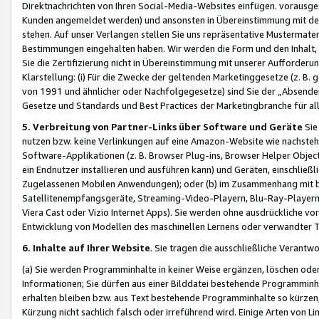
Direktnachrichten von Ihren Social-Media-Websites einfügen. vorausg
Kunden angemeldet werden) und ansonsten in Übereinstimmung mit der
stehen. Auf unser Verlangen stellen Sie uns repräsentative Mustermater
Bestimmungen eingehalten haben. Wir werden die Form und den Inhalt, di
Sie die Zertifizierung nicht in Übereinstimmung mit unserer Aufforderu
Klarstellung: (i) Für die Zwecke der geltenden Marketinggesetze (z. 
von 1991 und ähnlicher oder Nachfolgegesetze) sind Sie der „Absender“ j
Gesetze und Standards und Best Practices der Marketingbranche für 
5. Verbreitung von Partner-Links über Software und Geräte
Sie
nutzen bzw. keine Verlinkungen auf eine Amazon-Website wie nachsteh
Software-Applikationen (z. B. Browser Plug-ins, Browser Helper Objec
ein Endnutzer installieren und ausführen kann) und Geräten, einschlie
Zugelassenen Mobilen Anwendungen); oder (b) im Zusammenhang mit bzw.
Satellitenempfangsgeräte, Streaming-Video-Playern, Blu-Ray-Playern 
Viera Cast oder Vizio Internet Apps). Sie werden ohne ausdrückliche v
Entwicklung von Modellen des maschinellen Lernens oder verwandter 
6. Inhalte auf Ihrer Website
. Sie tragen die ausschließliche Verantwo
(a) Sie werden Programminhalte in keiner Weise ergänzen, löschen oder
Informationen; Sie dürfen aus einer Bilddatei bestehende Programminhal
erhalten bleiben bzw. aus Text bestehende Programminhalte so kürzen, 
Kürzung nicht sachlich falsch oder irreführend wird. Einige Arten von L