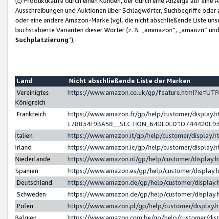
(c) Produktkäufe durch einen Kunden, der durch eine Anzeige auf eine 
Ausschreibungen und Auktionen über Schlagwörter, Suchbegriffe oder 
oder eine andere Amazon-Marke (vgl. die nicht abschließende Liste un
buchstabierte Varianten dieser Wörter (z. B. „ammazon“, „amaozn“ und „
Suchplatzierung
”);
Land
Nicht abschließende Liste der Marken
Vereinigtes
https://www.amazon.co.uk/gp/feature.html?ie=U
Königreich
Frankreich
https://www.amazon.fr/gp/help/customer/displa
E78834F9BA58__SECTION_64DE0ED1D744420E9
Italien
https://www.amazon.it/gp/help/customer/display
Irland
https://www.amazon.ie/gp/help/customer/displa
Niederlande
https://www.amazon.nl/gp/help/customer/display
Spanien
https://www.amazon.es/gp/help/customer/display
Deutschland
https://www.amazon.de/gp/help/customer/displa
Schweden
https://www.amazon.de/gp/help/customer/displa
Polen
https://www.amazon.pl/gp/help/customer/display
Belgien
https://www.amazon.com.be/gp/help/customer/d