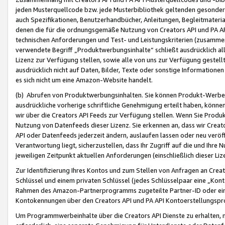
jeden Musterquellcode bzw. jede Musterbibliothek geltenden gesonder
auch Spezifikationen, Benutzerhandbücher, Anleitungen, Begleitmaterial
denen die für die ordnungsgemäße Nutzung von Creators API und PA A
technischen Anforderungen und Test- und Leistungskriterien (zusammen
verwendete Begriff „Produktwerbungsinhalte“ schließt ausdrücklich al
Lizenz zur Verfügung stellen, sowie alle von uns zur Verfügung gestel
ausdrücklich nicht auf Daten, Bilder, Texte oder sonstige Informatione
es sich nicht um eine Amazon-Website handelt.
(b) Abrufen von Produktwerbungsinhalten. Sie können Produkt-Werbein
ausdrückliche vorherige schriftliche Genehmigung erteilt haben, könn
wir über die Creators API Feeds zur Verfügung stellen. Wenn Sie Produk
Nutzung von Datenfeeds dieser Lizenz. Sie erkennen an, dass wir Creat
API oder Datenfeeds jederzeit ändern, auslaufen lassen oder neu veröffe
Verantwortung liegt, sicherzustellen, dass Ihr Zugriff auf die und Ihr
jeweiligen Zeitpunkt aktuellen Anforderungen (einschließlich dieser Liz
Zur Identifizierung Ihres Kontos und zum Stellen von Anfragen an Crea
Schlüssel und einem privaten Schlüssel (jedes Schlüsselpaar eine „Kon
Rahmen des Amazon-Partnerprogramms zugeteilte Partner-ID oder ein
Kontokennungen über den Creators API und PA API Kontoerstellungspro
Um Programmwerbeinhalte über die Creators API Dienste zu erhalten, m