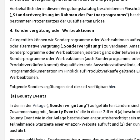
Vorbehaltlich der in diesem Vergütungskatalog beschriebenen Einschr
(„
Standardvergütung im Rahmen des Partnerprogramms
“) besc
bestimmten Prozentsatzes der Qualifizierten Erlöse.
4. Sondervergütung oder Werbeaktionen
Gelegentlich können wir Sonderprogramme oder Werbeaktionen auflegen,
oder alternative Vergütung („
Sondervergütung
”) zu verdienen. Amazo
Sonderprogramme oder Werbeaktionen jederzeit ganz oder teilweise einz
Sonderprogramme oder Werbeaktionen (auch Sonderprogramme oder We
Produktverkäufen kommt) disqualifizierende Ausschlusstatbestände, di
Programmdokumentation im Hinblick auf Produktverkäufe geltende E
Werbeaktionen.
Folgende Sondervergütungen sind derzeit verfügbar:
hier
.
(a) Bounty Events
In den in der
Anlage
(„
Sondervergütung
“) aufgeführten Ländern sind
Zusammenhang mit „
Bounty Events
“ die in dieser Ziffer 4 (a) besch
Bounty Event wie in der Anlage beschrieben anspruchsberechtigt sein mu
teilnehmende Startseite einer Amazon-Website aufruft und (2) der Kun
ausführt.
Amazon zahlt keine Sondervergütung, wenn das zugrundeliegende Boun