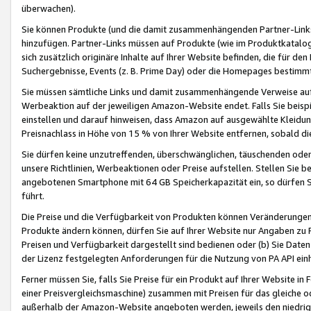
überwachen).
Sie können Produkte (und die damit zusammenhängenden Partner-Links)
hinzufügen. Partner-Links müssen auf Produkte (wie im Produktkatalog de
sich zusätzlich originäre Inhalte auf Ihrer Website befinden, die für 
Suchergebnisse, Events (z. B. Prime Day) oder die Homepages bestimmte
Sie müssen sämtliche Links und damit zusammenhängende Verweise auf z
Werbeaktion auf der jeweiligen Amazon-Website endet. Falls Sie beisp
einstellen und darauf hinweisen, dass Amazon auf ausgewählte Kleidun
Preisnachlass in Höhe von 15 % von Ihrer Website entfernen, sobald di
Sie dürfen keine unzutreffenden, überschwänglichen, täuschenden od
unsere Richtlinien, Werbeaktionen oder Preise aufstellen. Stellen Sie 
angebotenen Smartphone mit 64 GB Speicherkapazität ein, so dürfen S
führt.
Die Preise und die Verfügbarkeit von Produkten können Veränderungen 
Produkte ändern können, dürfen Sie auf Ihrer Website nur Angaben zu P
Preisen und Verfügbarkeit dargestellt sind bedienen oder (b) Sie Daten
der Lizenz festgelegten Anforderungen für die Nutzung von PA API einh
Ferner müssen Sie, falls Sie Preise für ein Produkt auf Ihrer Website in 
einer Preisvergleichsmaschine) zusammen mit Preisen für das gleiche o
außerhalb der Amazon-Website angeboten werden, jeweils den niedrigst