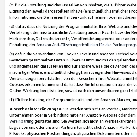
(c) für die Erstellung und das Einstellen von Inhalten, die auf Ihrer We
Eignung der jeweils dargestellten Inhalte (einschließlich sämtlicher 
Informationen, die Sie in einen Partner-Link aufnehmen oder mit diese
(d) dafür, dass die Nutzung der Programminhalte, Ihrer Website und des 
Verletzung oder missbräuchliche Ausübung unserer Rechte bzw. der Recht
Markenrechte, Datenschutzrechte, Veröffentlichungsrechte oder anderer
Einhaltung der
Amazon Anti-Fälschungsrichtlinien für das Partnerpro
(e) dafür, die Verwendung von Cookies, Pixeln und anderen Technologien
Besuchern gesammelten Daten in Übereinstimmung mit den geltenden Ge
und angemessen darzustellen und auf andere Weise die geltenden geset
in sonstiger Weise, einschließlich des ggf. anzuzeigenden Hinweises, d
Werbeanzeigen bereitstellen, von den Besuchern Ihrer Website unmitte
Cookies erkennen können und dafür, dass Sie Informationen über die v
Online-Werbung bereitstellen, soweit nach den anwendbaren gesetzlic
(f) für Ihre Nutzung, der Programminhalte und der Amazon-Marken, u
4. Werbeeinschränkungen.
Sie werden sich nicht an Werbe-, Market
Unternehmen oder in Verbindung mit einer Amazon-Website oder dem Pa
Vereinbarung
gestattet sind. Sie werden sich nicht an Werbeaktivitäten
Logos von uns oder unseren Partnern (einschließlich Amazon-Marken), 
E-Books, physischen Postsendungen, physischen Dokumenten oder in 