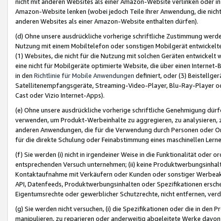
nicht mit anderen Websites als einer Amazon-Website verlinken oder i
Amazon-Website lenken (wobei jedoch Teile Ihrer Anwendung, die nich
anderen Websites als einer Amazon-Website enthalten dürfen).
(d) Ohne unsere ausdrückliche vorherige schriftliche Zustimmung werd
Nutzung mit einem Mobiltelefon oder sonstigen Mobilgerät entwickelt
(1) Websites, die nicht für die Nutzung mit solchen Geräten entwickelt
eine nicht für Mobilgeräte optimierte Website, die über einen Interne
in den
Richtlinie für Mobile Anwendungen
definiert, oder (3) Beistellge
Satellitenempfangsgeräte, Streaming-Video-Player, Blu-Ray-Player ode
Cast oder Vizio Internet-Apps).
(e) Ohne unsere ausdrückliche vorherige schriftliche Genehmigung dürfe
verwenden, um Produkt-Werbeinhalte zu aggregieren, zu analysieren, 
anderen Anwendungen, die für die Verwendung durch Personen oder Or
für die direkte Schulung oder Feinabstimmung eines maschinellen Lern
(f) Sie werden (i) nicht in irgendeiner Weise in die Funktionalität ode
entsprechenden Versuch unternehmen; (ii) keine Produktwerbungsinha
Kontaktaufnahme mit Verkäufern oder Kunden oder sonstiger Werbeaktiv
API, Datenfeeds, Produktwerbungsinhalten oder Spezifikationen erschei
Eigentumsrechte oder gewerblicher Schutzrechte, nicht entfernen, verd
(g) Sie werden nicht versuchen, (i) die Spezifikationen oder die in de
manipulieren, zu reparieren oder anderweitig abgeleitete Werke davon z