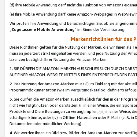
(d) Ihre Mobile Anwendung darf nicht die Funktion von Amazons eige
(e) Ihre Mobile Anwendung darf keine Amazon-Webpages in WebView 
Wir prüfen Ihre Anwendung und benachrichtigen Sie, ob sie angenomm
„
Zugelassene Mobile Anwendung
“ im Sinne der
Vereinbarung
.
Markenrichtlinien für das 
Diese Richtlinien gelten für die Nutzung der Marken, die wir Ihnen als 
müssen jederzeit strikt eingehalten werden, und jede Nutzung der Ama
Lizenzen bezüglich Ihrer Nutzung der Amazon-Marken.
1. SIE DÜRFEN DIE AMAZON-MARKEN AUSSCHLIESSLICH DURCH DARS
AUF EINER AMAZON-WEBSITE MITTELS EINES ENTSPRECHENDEN PART
2. Ihre Nutzung der Amazon-Marken muss (i) im Einklang mit der aktuells
Programmdokumentation (wie im
Vergütungskatalog
definiert) erfolg
3. Sie dürfen die Amazon-Marken ausschließlich für den in der Progr
nicht wie folgt nutzen oder darstellen: (i) in einer Weise, die ein Spo
Produkte und Dienstleistungen zu verunglimpfen, (iii) in einer Weise
schädigen könnte, oder (iv) in Offline-Materialien oder E-Mails (z. B.
Dokumenten oder mündlicher Werbung).
4. Wir werden Ihnen ein Bild bzw. Bilder der Amazon-Marken zur Verfüg