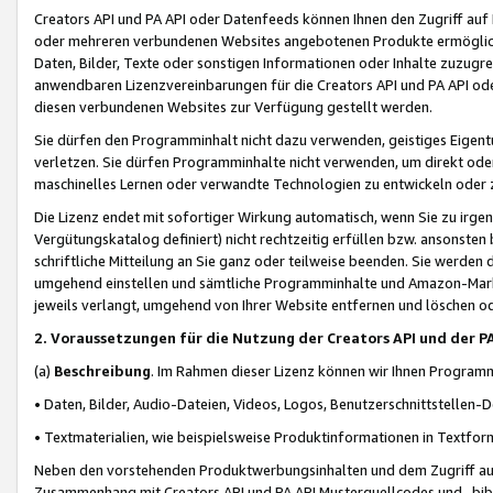
Creators API und PA API oder Datenfeeds können Ihnen den Zugriff auf D
oder mehreren verbundenen Websites angebotenen Produkte ermögliche
Daten, Bilder, Texte oder sonstigen Informationen oder Inhalte zuzugre
anwendbaren Lizenzvereinbarungen für die Creators API und PA API od
diesen verbundenen Websites zur Verfügung gestellt werden.
Sie dürfen den Programminhalt nicht dazu verwenden, geistiges Eigent
verletzen. Sie dürfen Programminhalte nicht verwenden, um direkt ode
maschinelles Lernen oder verwandte Technologien zu entwickeln oder zu
Die Lizenz endet mit sofortiger Wirkung automatisch, wenn Sie zu irg
Vergütungskatalog definiert) nicht rechtzeitig erfüllen bzw. ansonsten
schriftliche Mitteilung an Sie ganz oder teilweise beenden. Sie werden
umgehend einstellen und sämtliche Programminhalte und Amazon-Marke
jeweils verlangt, umgehend von Ihrer Website entfernen und löschen od
2. Voraussetzungen für die Nutzung der Creators API und der P
(a)
Beschreibung
. Im Rahmen dieser Lizenz können wir Ihnen Programmi
• Daten, Bilder, Audio-Dateien, Videos, Logos, Benutzerschnittstellen-
• Textmaterialien, wie beispielsweise Produktinformationen in Textfor
Neben den vorstehenden Produktwerbungsinhalten und dem Zugriff auf 
Zusammenhang mit Creators API und PA API Musterquellcodes und -bibli