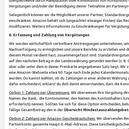
(beispielsweise durch Manipulation oder Kombination von Attributions-
Vergütungen und/oder der Beendigung deiner Teilnahme am Partnerp
Gelegentlich können wir die Möglichkeit unserer Partner, Standardv
einschränken. Amazon behält sich (ungeachtet etwaiger Fristen) das Re
modifizieren. Weitere Informationen zu Einschränkungen für Vergütung
6. Erfassung und Zahlung von Vergütungen
Wir werden wirtschaftlich vertretbare Anstrengungen unternehmen, um 
Nachverfolgung zu ermöglichen und unsere Berichte zu erstellen und di
diesem Monat verdient hast, zusammengefasst sind. Standardvergütung
auf den nächsten Betrag in der Landeswährung gerundet werden (z. B. C
über oder unter dem in deiner Preiskarte angegebenen Satz liegt. Wir
eine Amazon-Webseite etwa 60 Tage nach Ende jedes Kalendermonats, i
wurden. Du kannst wählen, ob du Zahlungen in einer anderen Währung
dafür entscheidest, erklärst du dich damit einverstanden, dass die K
Option 1: Zahlung per Überweisung.
Wir überweisen Ihre Vergütung dir
Namen der Bank, die Kontonummer, den Namen des Kontoinhabers bzw. a
erforderlich) nennen. Sollten Sie sich für diese Option entscheiden, be
fällige Gesamtbetrag den in der
Übersicht Mindestauszahlungsbet
Option 2: Zahlung per Amazon-Geschenkgutschein.
Wir übersenden Ihne
Partnerkonto genannte Haupt-E-Mail-Adresse. Diese Geschenkgutschei