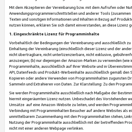
Mit dem Akzeptieren der Vereinbarung bzw. mit dem Aufrufen oder Nutz
Anwendungsprogrammierschnittstellen und anderer Tools (zusammen die
Texten und sonstigen Informationen und Inhalten in Bezug auf Produkte
nutzen können, erklären Sie sich damit einverstanden, an diese Lizenz 
1. Eingeschränkte Lizenz für Programminhalte
Vorbehaltlich der Bedingungen der Vereinbarung und ausschließlich z
Einhaltung der Vereinbarung (einschließlich dieser Lizenz und der ande
nicht übertragbare, nicht unterlizenzierbare, nicht exklusive, gebühren
anzuzeigen; (b) nur diejenigen der Amazon-Marken zu verwenden (wie in 
Programminhalte, ausschließlich auf Ihrer Website und in Übereinstimmu
API, Datenfeeds und Produkt-Werbeinhalte ausschließlich gemäß den Spe
Kopieren oder andere Verwenden von Programminhalten zugunsten Dri
Sammeln und Extrahieren von Daten. Zur Klarstellung: Zu den Program
Sie werden Programminhalte ausschließlich nach Maßgabe der Besti
hiermit eingeräumten Lizenz nutzen. Unbeschadet des Vorstehenden we
Umsätze auf eine Amazon-Website zu leiten, und werden Programminhal
Verbindung mit Programminhalten Besucher auf andere Websites als ein
unmittelbarem Zusammenhang mit den Programminhalten stehen, Links z
Nutzung der Programminhalte ausschließlich mit der betreffenden Pr
nicht mit einer anderen Webpage verlinken.