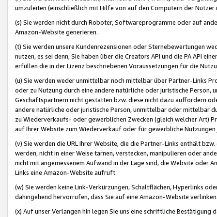
umzuleiten (einschließlich mit Hilfe von auf den Computern der Nutzer i
(s) Sie werden nicht durch Roboter, Softwareprogramme oder auf andere
Amazon-Website generieren.
(t) Sie werden unsere Kundenrezensionen oder Sternebewertungen wed
nutzen, es sei denn, Sie haben über die Creators API und die PA API e
erfüllen die in der Lizenz beschriebenen Voraussetzungen für die Nutzu
(u) Sie werden weder unmittelbar noch mittelbar über Partner-Links P
oder zu Nutzung durch eine andere natürliche oder juristische Person,
Geschäftspartnern nicht gestatten bzw. diese nicht dazu auffordern od
andere natürliche oder juristische Person, unmittelbar oder mittelbar
zu Wiederverkaufs- oder gewerblichen Zwecken (gleich welcher Art) 
auf Ihrer Website zum Wiederverkauf oder für gewerbliche Nutzungen 
(v) Sie werden die URL Ihrer Website, die die Partner-Links enthält b
werden, nicht in einer Weise tarnen, verstecken, manipulieren oder and
nicht mit angemessenem Aufwand in der Lage sind, die Website oder A
Links eine Amazon-Website aufruft.
(w) Sie werden keine Link-Verkürzungen, Schaltflächen, Hyperlinks ode
dahingehend hervorrufen, dass Sie auf eine Amazon-Website verlinken
(x) Auf unser Verlangen hin legen Sie uns eine schriftliche Bestätigung