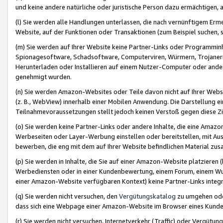
und keine andere natürliche oder juristische Person dazu ermächtigen, a
(l) Sie werden alle Handlungen unterlassen, die nach vernünftigem Erme
Website, auf der Funktionen oder Transaktionen (zum Beispiel suchen, s
(m) Sie werden auf Ihrer Website keine Partner-Links oder Programmin
Spionagesoftware, Schadsoftware, Computerviren, Würmern, Trojaner
Herunterladen oder Installieren auf einem Nutzer-Computer oder ande
genehmigt wurden.
(n) Sie werden Amazon-Websites oder Teile davon nicht auf Ihrer Websi
(z. B., WebView) innerhalb einer Mobilen Anwendung. Die Darstellung ein
Teilnahmevoraussetzungen stellt jedoch keinen Verstoß gegen diese Zif
(o) Sie werden keine Partner-Links oder andere Inhalte, die eine Am
Werbeseiten oder Layer-Werbung einstellen oder bereitstellen, mit Au
bewerben, die eng mit dem auf Ihrer Website befindlichen Material z
(p) Sie werden in Inhalte, die Sie auf einer Amazon-Website platzier
Werbediensten oder in einer Kundenbewertung, einem Forum, einem Wun
einer Amazon-Website verfügbaren Kontext) keine Partner-Links integr
(q) Sie werden nicht versuchen, den
Vergütungskatalog
zu umgehen oder
dass sich eine Webpage einer Amazon-Website im Browser eines Kunden 
(r) Sie werden nicht versuchen, Internetverkehr (Traffic) oder Vergü