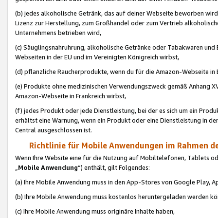
(b) jedes alkoholische Getränk, das auf deiner Webseite beworben wird
Lizenz zur Herstellung, zum Großhandel oder zum Vertrieb alkoholisch
Unternehmens betrieben wird,
(c) Säuglingsnahruhrung, alkoholische Getränke oder Tabakwaren und E
Webseiten in der EU und im Vereinigten Königreich wirbst,
(d) pflanzliche Raucherprodukte, wenn du für die Amazon-Webseite in B
(e) Produkte ohne medizinischen Verwendungszweck gemäß Anhang XVI 
Amazon-Webseite in Frankreich wirbst,
(f) jedes Produkt oder jede Dienstleistung, bei der es sich um ein Prod
erhältst eine Warnung, wenn ein Produkt oder eine Dienstleistung in de
Central ausgeschlossen ist.
Richtlinie für Mobile Anwendungen im Rahmen de
Wenn Ihre Website eine für die Nutzung auf Mobiltelefonen, Tablets 
„
Mobile Anwendung
“) enthält, gilt Folgendes:
(a) Ihre Mobile Anwendung muss in den App-Stores von Google Play, A
(b) Ihre Mobile Anwendung muss kostenlos heruntergeladen werden könn
(c) Ihre Mobile Anwendung muss originäre Inhalte haben,