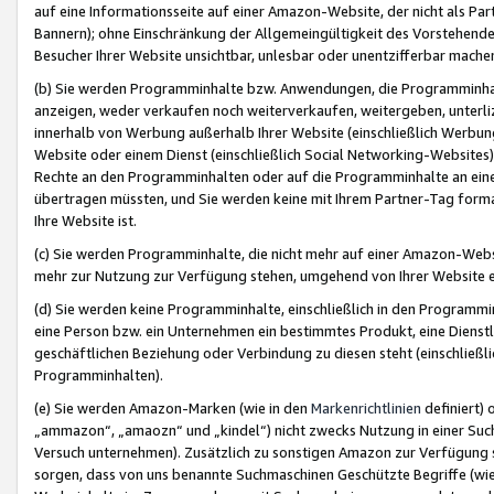
auf eine Informationsseite auf einer Amazon-Website, der nicht als Part
Bannern); ohne Einschränkung der Allgemeingültigkeit des Vorstehende
Besucher Ihrer Website unsichtbar, unlesbar oder unentzifferbar mache
(b) Sie werden Programminhalte bzw. Anwendungen, die Programminhalt
anzeigen, weder verkaufen noch weiterverkaufen, weitergeben, unterli
innerhalb von Werbung außerhalb Ihrer Website (einschließlich Werbun
Website oder einem Dienst (einschließlich Social Networking-Website
Rechte an den Programminhalten oder auf die Programminhalte an eine a
übertragen müssten, und Sie werden keine mit Ihrem Partner-Tag formati
Ihre Website ist.
(c) Sie werden Programminhalte, die nicht mehr auf einer Amazon-Websit
mehr zur Nutzung zur Verfügung stehen, umgehend von Ihrer Website e
(d) Sie werden keine Programminhalte, einschließlich in den Programmin
eine Person bzw. ein Unternehmen ein bestimmtes Produkt, eine Dienstle
geschäftlichen Beziehung oder Verbindung zu diesen steht (einschließli
Programminhalten).
(e) Sie werden Amazon-Marken (wie in den
Markenrichtlinien
definiert) 
„ammazon“, „amaozn“ und „kindel“) nicht zwecks Nutzung in einer Suc
Versuch unternehmen). Zusätzlich zu sonstigen Amazon zur Verfügung 
sorgen, dass von uns benannte Suchmaschinen Geschützte Begriffe (wie 