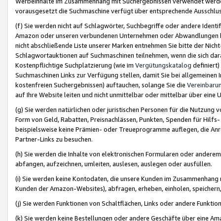
Werbeinhalte im Zusammenhang mit Suchergebnissen verwendet werden,
vorausgesetzt die Suchmaschine verfügt über entsprechende Ausschlu
(f) Sie werden nicht auf Schlagwörter, Suchbegriffe oder andere Ident
Amazon oder unseren verbundenen Unternehmen oder Abwandlungen bzw
nicht abschließende Liste unserer Marken entnehmen Sie bitte der Nich
Schlagwortauktionen auf Suchmaschinen teilnehmen, wenn die sich da
Kostenpflichtige Suchplatzierung (wie im
Vergütungskatalog
definiert
Suchmaschinen Links zur Verfügung stellen, damit Sie bei allgemeinen I
kostenfreien Suchergebnissen) auftauchen, solange Sie die
Vereinbaru
auf Ihre Website leiten und nicht unmittelbar oder mittelbar über eine
(g) Sie werden natürlichen oder juristischen Personen für die Nutzung 
Form von Geld, Rabatten, Preisnachlässen, Punkten, Spenden für Hilfs
beispielsweise keine Prämien- oder Treueprogramme auflegen, die Anrei
Partner-Links zu besuchen.
(h) Sie werden die Inhalte von elektronischen Formularen oder anderem M
abfangen, aufzeichnen, umleiten, auslesen, auslegen oder ausfüllen.
(i) Sie werden keine Kontodaten, die unsere Kunden im Zusammenhang 
Kunden der Amazon-Websites), abfragen, erheben, einholen, speichern,
(j) Sie werden Funktionen von Schaltflächen, Links oder andere Funkti
(k) Sie werden keine Bestellungen oder andere Geschäfte über eine Ama