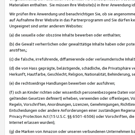
Materialien enthalten. Sie müssen Ihre Website(s) in Ihrer Anwendung ide
Wir prüfen Ihre Anwendung und benachrichtigen Sie, ob sie angenommen
auf Aufnahme Ihrer Website in das Partnerprogramm und Sie dürfen kei
Ungeeignet sind unter anderem Websites:
(a) die sexuelle oder obszöne Inhalte bewerben oder enthalten;
(b) die Gewalt verherrlichen oder gewalttätige Inhalte haben oder pot
anstiften,;
(c) die falsche, irreführende, diffamierende oder verleumderische Inha
(d) die von Hass geprägte, belästigende, schädliche, die Privatsphäre v
Herkunft, Hautfarbe, Geschlecht, Religion, Nationalität, Behinderung, 
(e) die rechtswidrige Handlungen bewerben oder ausführen;
(f) sich an Kinder richten oder wissentlich personenbezogene Daten vo
geltenden Gesetzen definiert) erheben, verwenden oder offenlegen, Vo
Regeln, Vorschriften, Anordnungen, Lizenzen, Genehmigungen, Richtlini
Entscheidungen oder andere Anforderungen einer zuständigen Regierung
Privacy Protection Act (15 U.S.C. §§ 6501-6506) oder Vorschriften, di
Internet erlassen wurden);
(g) die Marken von Amazon oder unseren verbundenen Unternehmen b