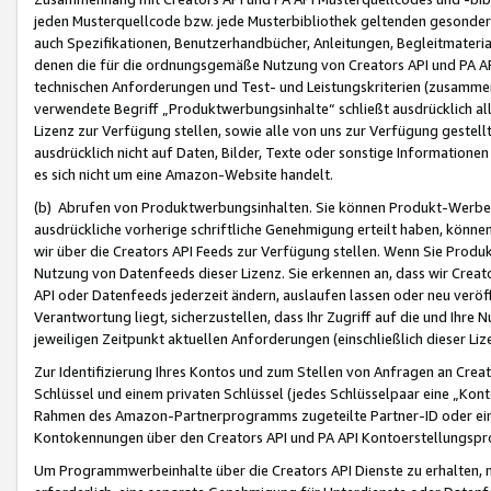
jeden Musterquellcode bzw. jede Musterbibliothek geltenden gesonder
auch Spezifikationen, Benutzerhandbücher, Anleitungen, Begleitmaterial
denen die für die ordnungsgemäße Nutzung von Creators API und PA A
technischen Anforderungen und Test- und Leistungskriterien (zusammen
verwendete Begriff „Produktwerbungsinhalte“ schließt ausdrücklich al
Lizenz zur Verfügung stellen, sowie alle von uns zur Verfügung gestel
ausdrücklich nicht auf Daten, Bilder, Texte oder sonstige Informatione
es sich nicht um eine Amazon-Website handelt.
(b) Abrufen von Produktwerbungsinhalten. Sie können Produkt-Werbein
ausdrückliche vorherige schriftliche Genehmigung erteilt haben, könn
wir über die Creators API Feeds zur Verfügung stellen. Wenn Sie Produk
Nutzung von Datenfeeds dieser Lizenz. Sie erkennen an, dass wir Creat
API oder Datenfeeds jederzeit ändern, auslaufen lassen oder neu veröffe
Verantwortung liegt, sicherzustellen, dass Ihr Zugriff auf die und Ihr
jeweiligen Zeitpunkt aktuellen Anforderungen (einschließlich dieser Liz
Zur Identifizierung Ihres Kontos und zum Stellen von Anfragen an Crea
Schlüssel und einem privaten Schlüssel (jedes Schlüsselpaar eine „Kon
Rahmen des Amazon-Partnerprogramms zugeteilte Partner-ID oder ein
Kontokennungen über den Creators API und PA API Kontoerstellungspro
Um Programmwerbeinhalte über die Creators API Dienste zu erhalten, m