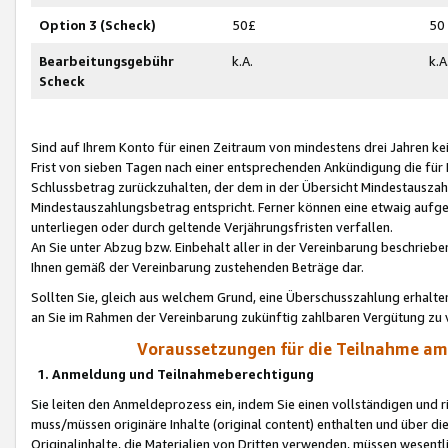
Option 3 (Scheck)
50£
50
Bearbeitungsgebühr
k.A.
k.A
Scheck
Sind auf Ihrem Konto für einen Zeitraum von mindestens drei Jahren kein
Frist von sieben Tagen nach einer entsprechenden Ankündigung die für
Schlussbetrag zurückzuhalten, der dem in der Übersicht Mindestausz
Mindestauszahlungsbetrag entspricht. Ferner können eine etwaig aufg
unterliegen oder durch geltende Verjährungsfristen verfallen.
An Sie unter Abzug bzw. Einbehalt aller in der Vereinbarung beschrieb
Ihnen gemäß der Vereinbarung zustehenden Beträge dar.
Sollten Sie, gleich aus welchem Grund, eine Überschusszahlung erhalte
an Sie im Rahmen der Vereinbarung zukünftig zahlbaren Vergütung zu 
Voraussetzungen für die Teilnahme a
1. Anmeldung und Teilnahmeberechtigung
Sie leiten den Anmeldeprozess ein, indem Sie einen vollständigen und 
muss/müssen originäre Inhalte (original content) enthalten und über d
Originalinhalte, die Materialien von Dritten verwenden, müssen wese