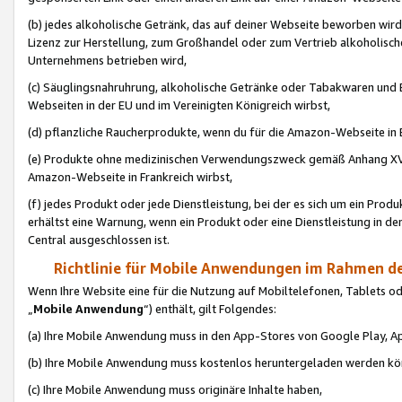
(b) jedes alkoholische Getränk, das auf deiner Webseite beworben wird
Lizenz zur Herstellung, zum Großhandel oder zum Vertrieb alkoholisch
Unternehmens betrieben wird,
(c) Säuglingsnahruhrung, alkoholische Getränke oder Tabakwaren und E
Webseiten in der EU und im Vereinigten Königreich wirbst,
(d) pflanzliche Raucherprodukte, wenn du für die Amazon-Webseite in B
(e) Produkte ohne medizinischen Verwendungszweck gemäß Anhang XVI 
Amazon-Webseite in Frankreich wirbst,
(f) jedes Produkt oder jede Dienstleistung, bei der es sich um ein Prod
erhältst eine Warnung, wenn ein Produkt oder eine Dienstleistung in de
Central ausgeschlossen ist.
Richtlinie für Mobile Anwendungen im Rahmen de
Wenn Ihre Website eine für die Nutzung auf Mobiltelefonen, Tablets 
„
Mobile Anwendung
“) enthält, gilt Folgendes:
(a) Ihre Mobile Anwendung muss in den App-Stores von Google Play, A
(b) Ihre Mobile Anwendung muss kostenlos heruntergeladen werden könn
(c) Ihre Mobile Anwendung muss originäre Inhalte haben,