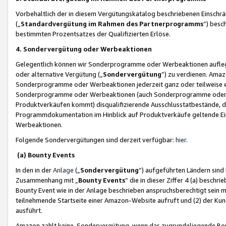
Vorbehaltlich der in diesem Vergütungskatalog beschriebenen Einschr
(„
Standardvergütung im Rahmen des Partnerprogramms
“) besc
bestimmten Prozentsatzes der Qualifizierten Erlöse.
4. Sondervergütung oder Werbeaktionen
Gelegentlich können wir Sonderprogramme oder Werbeaktionen auflegen,
oder alternative Vergütung („
Sondervergütung
”) zu verdienen. Amazo
Sonderprogramme oder Werbeaktionen jederzeit ganz oder teilweise einz
Sonderprogramme oder Werbeaktionen (auch Sonderprogramme oder We
Produktverkäufen kommt) disqualifizierende Ausschlusstatbestände, di
Programmdokumentation im Hinblick auf Produktverkäufe geltende E
Werbeaktionen.
Folgende Sondervergütungen sind derzeit verfügbar:
hier
.
(a) Bounty Events
In den in der
Anlage
(„
Sondervergütung
“) aufgeführten Ländern sind
Zusammenhang mit „
Bounty Events
“ die in dieser Ziffer 4 (a) besch
Bounty Event wie in der Anlage beschrieben anspruchsberechtigt sein mu
teilnehmende Startseite einer Amazon-Website aufruft und (2) der Kun
ausführt.
Amazon zahlt keine Sondervergütung, wenn das zugrundeliegende Boun