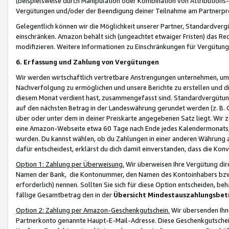
(beispielsweise durch Manipulation oder Kombination von Attributions-
Vergütungen und/oder der Beendigung deiner Teilnahme am Partnerp
Gelegentlich können wir die Möglichkeit unserer Partner, Standardv
einschränken. Amazon behält sich (ungeachtet etwaiger Fristen) das Re
modifizieren. Weitere Informationen zu Einschränkungen für Vergütung
6. Erfassung und Zahlung von Vergütungen
Wir werden wirtschaftlich vertretbare Anstrengungen unternehmen, um 
Nachverfolgung zu ermöglichen und unsere Berichte zu erstellen und di
diesem Monat verdient hast, zusammengefasst sind. Standardvergütung
auf den nächsten Betrag in der Landeswährung gerundet werden (z. B. C
über oder unter dem in deiner Preiskarte angegebenen Satz liegt. Wir
eine Amazon-Webseite etwa 60 Tage nach Ende jedes Kalendermonats, i
wurden. Du kannst wählen, ob du Zahlungen in einer anderen Währung
dafür entscheidest, erklärst du dich damit einverstanden, dass die K
Option 1: Zahlung per Überweisung.
Wir überweisen Ihre Vergütung dir
Namen der Bank, die Kontonummer, den Namen des Kontoinhabers bzw. a
erforderlich) nennen. Sollten Sie sich für diese Option entscheiden, be
fällige Gesamtbetrag den in der
Übersicht Mindestauszahlungsbet
Option 2: Zahlung per Amazon-Geschenkgutschein.
Wir übersenden Ihne
Partnerkonto genannte Haupt-E-Mail-Adresse. Diese Geschenkgutschei