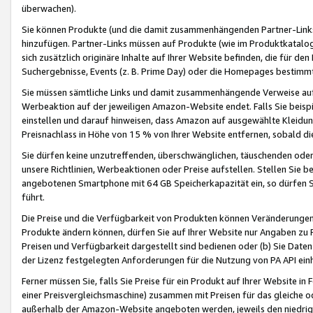
überwachen).
Sie können Produkte (und die damit zusammenhängenden Partner-Links)
hinzufügen. Partner-Links müssen auf Produkte (wie im Produktkatalog de
sich zusätzlich originäre Inhalte auf Ihrer Website befinden, die für 
Suchergebnisse, Events (z. B. Prime Day) oder die Homepages bestimmte
Sie müssen sämtliche Links und damit zusammenhängende Verweise auf z
Werbeaktion auf der jeweiligen Amazon-Website endet. Falls Sie beisp
einstellen und darauf hinweisen, dass Amazon auf ausgewählte Kleidun
Preisnachlass in Höhe von 15 % von Ihrer Website entfernen, sobald di
Sie dürfen keine unzutreffenden, überschwänglichen, täuschenden od
unsere Richtlinien, Werbeaktionen oder Preise aufstellen. Stellen Sie 
angebotenen Smartphone mit 64 GB Speicherkapazität ein, so dürfen S
führt.
Die Preise und die Verfügbarkeit von Produkten können Veränderungen 
Produkte ändern können, dürfen Sie auf Ihrer Website nur Angaben zu P
Preisen und Verfügbarkeit dargestellt sind bedienen oder (b) Sie Daten
der Lizenz festgelegten Anforderungen für die Nutzung von PA API einh
Ferner müssen Sie, falls Sie Preise für ein Produkt auf Ihrer Website in 
einer Preisvergleichsmaschine) zusammen mit Preisen für das gleiche o
außerhalb der Amazon-Website angeboten werden, jeweils den niedrigst