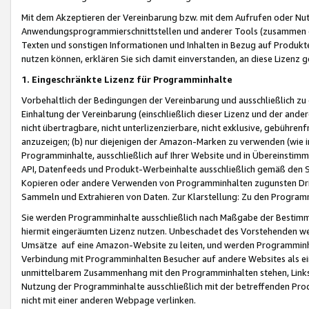
Mit dem Akzeptieren der Vereinbarung bzw. mit dem Aufrufen oder Nutz
Anwendungsprogrammierschnittstellen und anderer Tools (zusammen die
Texten und sonstigen Informationen und Inhalten in Bezug auf Produkte
nutzen können, erklären Sie sich damit einverstanden, an diese Lizenz 
1. Eingeschränkte Lizenz für Programminhalte
Vorbehaltlich der Bedingungen der Vereinbarung und ausschließlich z
Einhaltung der Vereinbarung (einschließlich dieser Lizenz und der ande
nicht übertragbare, nicht unterlizenzierbare, nicht exklusive, gebühren
anzuzeigen; (b) nur diejenigen der Amazon-Marken zu verwenden (wie in 
Programminhalte, ausschließlich auf Ihrer Website und in Übereinstimmu
API, Datenfeeds und Produkt-Werbeinhalte ausschließlich gemäß den Spe
Kopieren oder andere Verwenden von Programminhalten zugunsten Dri
Sammeln und Extrahieren von Daten. Zur Klarstellung: Zu den Program
Sie werden Programminhalte ausschließlich nach Maßgabe der Besti
hiermit eingeräumten Lizenz nutzen. Unbeschadet des Vorstehenden we
Umsätze auf eine Amazon-Website zu leiten, und werden Programminhal
Verbindung mit Programminhalten Besucher auf andere Websites als ein
unmittelbarem Zusammenhang mit den Programminhalten stehen, Links z
Nutzung der Programminhalte ausschließlich mit der betreffenden Pr
nicht mit einer anderen Webpage verlinken.