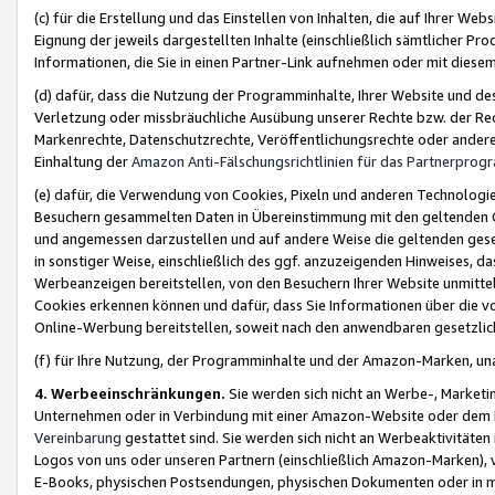
(c) für die Erstellung und das Einstellen von Inhalten, die auf Ihrer We
Eignung der jeweils dargestellten Inhalte (einschließlich sämtlicher 
Informationen, die Sie in einen Partner-Link aufnehmen oder mit diese
(d) dafür, dass die Nutzung der Programminhalte, Ihrer Website und des 
Verletzung oder missbräuchliche Ausübung unserer Rechte bzw. der Recht
Markenrechte, Datenschutzrechte, Veröffentlichungsrechte oder anderer
Einhaltung der
Amazon Anti-Fälschungsrichtlinien für das Partnerpro
(e) dafür, die Verwendung von Cookies, Pixeln und anderen Technologien
Besuchern gesammelten Daten in Übereinstimmung mit den geltenden Ge
und angemessen darzustellen und auf andere Weise die geltenden geset
in sonstiger Weise, einschließlich des ggf. anzuzeigenden Hinweises, d
Werbeanzeigen bereitstellen, von den Besuchern Ihrer Website unmitte
Cookies erkennen können und dafür, dass Sie Informationen über die v
Online-Werbung bereitstellen, soweit nach den anwendbaren gesetzlic
(f) für Ihre Nutzung, der Programminhalte und der Amazon-Marken, u
4. Werbeeinschränkungen.
Sie werden sich nicht an Werbe-, Market
Unternehmen oder in Verbindung mit einer Amazon-Website oder dem Pa
Vereinbarung
gestattet sind. Sie werden sich nicht an Werbeaktivitäten
Logos von uns oder unseren Partnern (einschließlich Amazon-Marken), 
E-Books, physischen Postsendungen, physischen Dokumenten oder in 