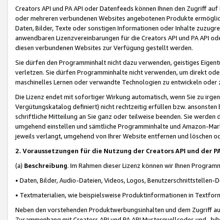
Creators API und PA API oder Datenfeeds können Ihnen den Zugriff auf D
oder mehreren verbundenen Websites angebotenen Produkte ermögliche
Daten, Bilder, Texte oder sonstigen Informationen oder Inhalte zuzugre
anwendbaren Lizenzvereinbarungen für die Creators API und PA API od
diesen verbundenen Websites zur Verfügung gestellt werden.
Sie dürfen den Programminhalt nicht dazu verwenden, geistiges Eigent
verletzen. Sie dürfen Programminhalte nicht verwenden, um direkt ode
maschinelles Lernen oder verwandte Technologien zu entwickeln oder zu
Die Lizenz endet mit sofortiger Wirkung automatisch, wenn Sie zu irg
Vergütungskatalog definiert) nicht rechtzeitig erfüllen bzw. ansonsten
schriftliche Mitteilung an Sie ganz oder teilweise beenden. Sie werden
umgehend einstellen und sämtliche Programminhalte und Amazon-Marke
jeweils verlangt, umgehend von Ihrer Website entfernen und löschen od
2. Voraussetzungen für die Nutzung der Creators API und der P
(a)
Beschreibung
. Im Rahmen dieser Lizenz können wir Ihnen Programmi
• Daten, Bilder, Audio-Dateien, Videos, Logos, Benutzerschnittstellen-
• Textmaterialien, wie beispielsweise Produktinformationen in Textfor
Neben den vorstehenden Produktwerbungsinhalten und dem Zugriff auf 
Zusammenhang mit Creators API und PA API Musterquellcodes und -bibli