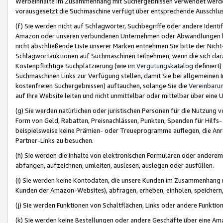
Werbeinhalte im Zusammenhang mit Suchergebnissen verwendet werden,
vorausgesetzt die Suchmaschine verfügt über entsprechende Ausschlu
(f) Sie werden nicht auf Schlagwörter, Suchbegriffe oder andere Ident
Amazon oder unseren verbundenen Unternehmen oder Abwandlungen bzw
nicht abschließende Liste unserer Marken entnehmen Sie bitte der Nich
Schlagwortauktionen auf Suchmaschinen teilnehmen, wenn die sich da
Kostenpflichtige Suchplatzierung (wie im
Vergütungskatalog
definiert
Suchmaschinen Links zur Verfügung stellen, damit Sie bei allgemeinen I
kostenfreien Suchergebnissen) auftauchen, solange Sie die
Vereinbaru
auf Ihre Website leiten und nicht unmittelbar oder mittelbar über eine
(g) Sie werden natürlichen oder juristischen Personen für die Nutzung 
Form von Geld, Rabatten, Preisnachlässen, Punkten, Spenden für Hilfs
beispielsweise keine Prämien- oder Treueprogramme auflegen, die Anrei
Partner-Links zu besuchen.
(h) Sie werden die Inhalte von elektronischen Formularen oder anderem M
abfangen, aufzeichnen, umleiten, auslesen, auslegen oder ausfüllen.
(i) Sie werden keine Kontodaten, die unsere Kunden im Zusammenhang 
Kunden der Amazon-Websites), abfragen, erheben, einholen, speichern,
(j) Sie werden Funktionen von Schaltflächen, Links oder andere Funkti
(k) Sie werden keine Bestellungen oder andere Geschäfte über eine Ama