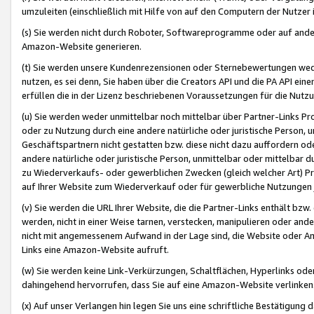
umzuleiten (einschließlich mit Hilfe von auf den Computern der Nutzer i
(s) Sie werden nicht durch Roboter, Softwareprogramme oder auf andere
Amazon-Website generieren.
(t) Sie werden unsere Kundenrezensionen oder Sternebewertungen wed
nutzen, es sei denn, Sie haben über die Creators API und die PA API e
erfüllen die in der Lizenz beschriebenen Voraussetzungen für die Nutzu
(u) Sie werden weder unmittelbar noch mittelbar über Partner-Links P
oder zu Nutzung durch eine andere natürliche oder juristische Person,
Geschäftspartnern nicht gestatten bzw. diese nicht dazu auffordern od
andere natürliche oder juristische Person, unmittelbar oder mittelbar
zu Wiederverkaufs- oder gewerblichen Zwecken (gleich welcher Art) 
auf Ihrer Website zum Wiederverkauf oder für gewerbliche Nutzungen 
(v) Sie werden die URL Ihrer Website, die die Partner-Links enthält b
werden, nicht in einer Weise tarnen, verstecken, manipulieren oder and
nicht mit angemessenem Aufwand in der Lage sind, die Website oder A
Links eine Amazon-Website aufruft.
(w) Sie werden keine Link-Verkürzungen, Schaltflächen, Hyperlinks ode
dahingehend hervorrufen, dass Sie auf eine Amazon-Website verlinken
(x) Auf unser Verlangen hin legen Sie uns eine schriftliche Bestätigung