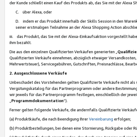
der Kunde schließt einen Kauf des Produkts ab, das Sie mit der Alexa 
C. über Alexa, oder
D. indem er das Produkt innerhalb der Skills Session in den Waren
seiner erstmaligen Teilnahme an der Alexa Shopping Action abschlie
iii. das Produkt, das Sie mit der Alexa-Einkaufsaktion vorgestellt ha
ihm bezahlt.
Die aus den einzelnen Qualifizierten Verkäufen generierten „
Qualifizi
Qualifizierten Verkäufe einnehmen, abzüglich etwaiger Versandkosten
Mehrwertsteuer), Servicegebühren, Gutschriften, Preisnachlässe, Bear
2. Ausgeschlossene Verkäufe
Unbeschadet des Vorstehenden gelten Qualifizierte Verkäufe nicht als
Vergütungskatalog für das Partnerprogramm oder andere Bestimmungen,
wir jeweils für das Partnerprogramm festlegen, einschließlich der jewe
„
Programmdokumentation
“).
Ferner gelten folgende Verkäufe, die andernfalls Qualifizierte Verkä
(a) Produktkäufe, die nach Beendigung Ihrer
Vereinbarung
erfolgen;
(b) Produktbestellungen, bei denen eine Stornierung, Rückgabe oder R