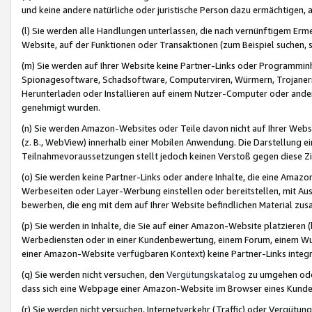
und keine andere natürliche oder juristische Person dazu ermächtigen, a
(l) Sie werden alle Handlungen unterlassen, die nach vernünftigem Erme
Website, auf der Funktionen oder Transaktionen (zum Beispiel suchen, s
(m) Sie werden auf Ihrer Website keine Partner-Links oder Programmin
Spionagesoftware, Schadsoftware, Computerviren, Würmern, Trojaner
Herunterladen oder Installieren auf einem Nutzer-Computer oder ande
genehmigt wurden.
(n) Sie werden Amazon-Websites oder Teile davon nicht auf Ihrer Websi
(z. B., WebView) innerhalb einer Mobilen Anwendung. Die Darstellung ein
Teilnahmevoraussetzungen stellt jedoch keinen Verstoß gegen diese Zif
(o) Sie werden keine Partner-Links oder andere Inhalte, die eine Am
Werbeseiten oder Layer-Werbung einstellen oder bereitstellen, mit Au
bewerben, die eng mit dem auf Ihrer Website befindlichen Material z
(p) Sie werden in Inhalte, die Sie auf einer Amazon-Website platzier
Werbediensten oder in einer Kundenbewertung, einem Forum, einem Wun
einer Amazon-Website verfügbaren Kontext) keine Partner-Links integr
(q) Sie werden nicht versuchen, den
Vergütungskatalog
zu umgehen oder
dass sich eine Webpage einer Amazon-Website im Browser eines Kunden 
(r) Sie werden nicht versuchen, Internetverkehr (Traffic) oder Vergü