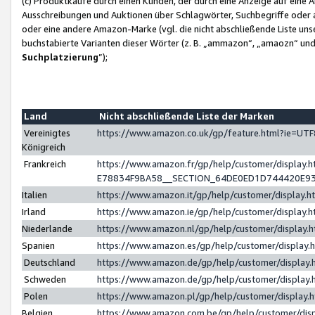
(c) Produktkäufe durch einen Kunden, der durch eine Anzeige auf eine 
Ausschreibungen und Auktionen über Schlagwörter, Suchbegriffe oder 
oder eine andere Amazon-Marke (vgl. die nicht abschließende Liste un
buchstabierte Varianten dieser Wörter (z. B. „ammazon“, „amaozn“ und „
Suchplatzierung
”);
Land
Nicht abschließende Liste der Marken
Vereinigtes
https://www.amazon.co.uk/gp/feature.html?ie=U
Königreich
Frankreich
https://www.amazon.fr/gp/help/customer/displa
E78834F9BA58__SECTION_64DE0ED1D744420E9
Italien
https://www.amazon.it/gp/help/customer/display
Irland
https://www.amazon.ie/gp/help/customer/displa
Niederlande
https://www.amazon.nl/gp/help/customer/display
Spanien
https://www.amazon.es/gp/help/customer/display
Deutschland
https://www.amazon.de/gp/help/customer/displa
Schweden
https://www.amazon.de/gp/help/customer/displa
Polen
https://www.amazon.pl/gp/help/customer/display
Belgien
https://www.amazon.com.be/gp/help/customer/d