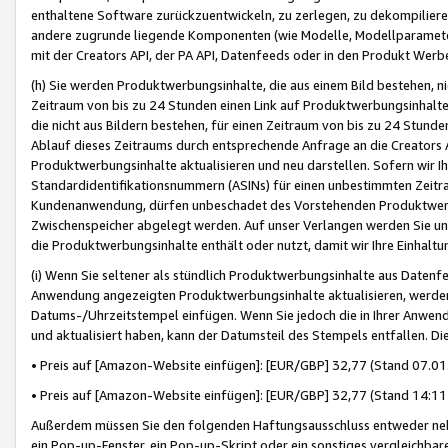
enthaltene Software zurückzuentwickeln, zu zerlegen, zu dekompilier
andere zugrunde liegende Komponenten (wie Modelle, Modellparameter
mit der Creators API, der PA API, Datenfeeds oder in den Produkt Werb
(h) Sie werden Produktwerbungsinhalte, die aus einem Bild bestehen, ni
Zeitraum von bis zu 24 Stunden einen Link auf Produktwerbungsinhalte
die nicht aus Bildern bestehen, für einen Zeitraum von bis zu 24 Stund
Ablauf dieses Zeitraums durch entsprechende Anfrage an die Creators 
Produktwerbungsinhalte aktualisieren und neu darstellen. Sofern wir Ih
Standardidentifikationsnummern (ASINs) für einen unbestimmten Zeitra
Kundenanwendung, dürfen unbeschadet des Vorstehenden Produktwerbu
Zwischenspeicher abgelegt werden. Auf unser Verlangen werden Sie un
die Produktwerbungsinhalte enthält oder nutzt, damit wir Ihre Einhalt
(i) Wenn Sie seltener als stündlich Produktwerbungsinhalte aus Datenfe
Anwendung angezeigten Produktwerbungsinhalte aktualisieren, werden 
Datums-/Uhrzeitstempel einfügen. Wenn Sie jedoch die in Ihrer Anwe
und aktualisiert haben, kann der Datumsteil des Stempels entfallen. Dies
• Preis auf [Amazon-Website einfügen]: [EUR/GBP] 32,77 (Stand 07.01.
• Preis auf [Amazon-Website einfügen]: [EUR/GBP] 32,77 (Stand 14:11 
Außerdem müssen Sie den folgenden Haftungsausschluss entweder neb
ein Pop-up-Fenster, ein Pop-up-Skript oder ein sonstiges vergleichba