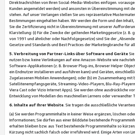
Direktnachrichten von Ihren Social-Media-Websites einfügen. vorausg
Kunden angemeldet werden) und ansonsten in Übereinstimmung mit der
stehen. Auf unser Verlangen stellen Sie uns repräsentative Mustermater
Bestimmungen eingehalten haben. Wir werden die Form und den Inhalt, di
Sie die Zertifizierung nicht in Übereinstimmung mit unserer Aufforderu
Klarstellung: (i) Für die Zwecke der geltenden Marketinggesetze (z. 
von 1991 und ähnlicher oder Nachfolgegesetze) sind Sie der „Absender“ j
Gesetze und Standards und Best Practices der Marketingbranche für 
5. Verbreitung von Partner-Links über Software und Geräte
Sie
nutzen bzw. keine Verlinkungen auf eine Amazon-Website wie nachsteh
Software-Applikationen (z. B. Browser Plug-ins, Browser Helper Objec
ein Endnutzer installieren und ausführen kann) und Geräten, einschlie
Zugelassenen Mobilen Anwendungen); oder (b) im Zusammenhang mit bzw.
Satellitenempfangsgeräte, Streaming-Video-Playern, Blu-Ray-Playern 
Viera Cast oder Vizio Internet Apps). Sie werden ohne ausdrückliche v
Entwicklung von Modellen des maschinellen Lernens oder verwandter 
6. Inhalte auf Ihrer Website
. Sie tragen die ausschließliche Verantwo
(a) Sie werden Programminhalte in keiner Weise ergänzen, löschen oder
Informationen; Sie dürfen aus einer Bilddatei bestehende Programminhal
erhalten bleiben bzw. aus Text bestehende Programminhalte so kürzen, 
Kürzung nicht sachlich falsch oder irreführend wird. Einige Arten von L