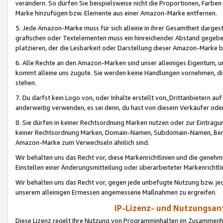
verändern. So dürfen Sie beispielsweise nicht die Proportionen, Farb
Marke hinzufügen bzw. Elemente aus einer Amazon-Marke entfernen.
5. Jede Amazon-Marke muss für sich alleine in ihrer Gesamtheit darge
grafischen oder Textelementen muss ein hinreichender Abstand gegebe
platzieren, der die Lesbarkeit oder Darstellung dieser Amazon-Marke b
6. Alle Rechte an den Amazon-Marken sind unser alleiniges Eigentum, 
kommt alleine uns zugute. Sie werden keine Handlungen vornehmen, 
stehen.
7. Du darfst kein Logo von, oder Inhalte erstellt von,
Drittanbietern au
anderweitig verwenden, es sei denn, du hast von diesem Verkäufer oder
8. Sie dürfen in keiner Rechtsordnung Marken nutzen oder zur Eintragu
keiner Rechtsordnung Marken, Domain-Namen, Subdomain-Namen, Benu
Amazon-Marke zum Verwechseln ähnlich sind.
Wir behalten uns das Recht vor, diese Markenrichtlinien und die gene
Einstellen einer Änderungsmitteilung oder überarbeiteter Markenricht
Wir behalten uns das Recht vor, gegen jede unbefugte Nutzung bzw. jede 
unserem alleinigen Ermessen angemessene Maßnahmen zu ergreifen.
IP-Lizenz- und Nutzungsan
Diese Lizenz regelt Ihre Nutzung von Programminhalten im Zusammen