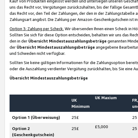
Kauf von Produkten eingelöst werden und unterliegen unseren Geschäf
uns das Recht vor, Vergütungen zurückzuhalten, bis der fällige Gesamt
das Recht vor, den Teil der Zahlungen, der den in der Zahlungstabelle 
Zahlungsart angibst. Die Zahlung per Amazon-Geschenkgutschein ist in
Option 3: Zahlung per Scheck.
Wir übersenden Ihnen einen Scheck in Höh
Sollten Sie sich für diese Option entscheiden, behalten wir uns das Rec
den in der
Übersicht Mindestauszahlungsbeträge
genannten Mindest
der
Übersicht Mindestauszahlungsbeträge
angegebene Bearbeitung
und Schweden nicht verfügbar.
Sollten Sie keine gültigen Informationen für die Zahlungsoption bereit
oder die Auszahlung verdienter Vergütung zurückhalten, bis Sie eine A
Übersicht Mindestauszahlungsbeträge
UK Maxium
UK
FR,
Minimum
un
Option 1 (Überweisung)
25£
25
£5,000
Option 2
25£
25
(Geschenkgutschein)