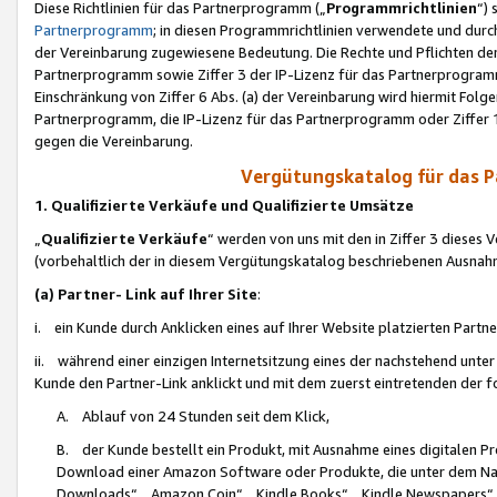
Diese Richtlinien für das Partnerprogramm („
Programmrichtlinien
“)
Partnerprogramm
; in diesen Programmrichtlinien verwendete und durch
der Vereinbarung zugewiesene Bedeutung. Die Rechte und Pflichten de
Partnerprogramm sowie Ziffer 3 der IP-Lizenz für das Partnerprogram
Einschränkung von Ziffer 6 Abs. (a) der Vereinbarung wird hiermit Fol
Partnerprogramm, die IP-Lizenz für das Partnerprogramm oder Ziffer 1
gegen die Vereinbarung.
Vergütungskatalog für das 
1. Qualifizierte Verkäufe und Qualifizierte Umsätze
„
Qualifizierte Verkäufe
“ werden von uns mit den in Ziffer 3 diese
(vorbehaltlich der in diesem Vergütungskatalog beschriebenen Ausnah
(a) Partner- Link auf Ihrer Site
:
i. ein Kunde durch Anklicken eines auf Ihrer Website platzierten Part
ii. während einer einzigen Internetsitzung eines der nachstehend unter (i)
Kunde den Partner-Link anklickt und mit dem zuerst eintretenden der f
A. Ablauf von 24 Stunden seit dem Klick,
B. der Kunde bestellt ein Produkt, mit Ausnahme eines digitalen P
Download einer Amazon Software oder Produkte, die unter dem N
Downloads“, „Amazon Coin“, „Kindle Books“, „Kindle Newspapers“, „