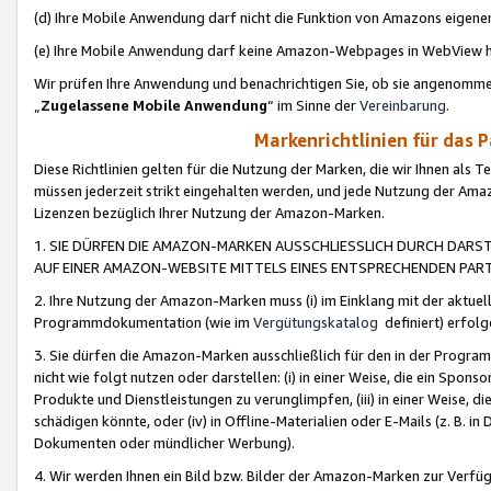
(d) Ihre Mobile Anwendung darf nicht die Funktion von Amazons eige
(e) Ihre Mobile Anwendung darf keine Amazon-Webpages in WebView 
Wir prüfen Ihre Anwendung und benachrichtigen Sie, ob sie angenomm
„
Zugelassene Mobile Anwendung
“ im Sinne der
Vereinbarung
.
Markenrichtlinien für das 
Diese Richtlinien gelten für die Nutzung der Marken, die wir Ihnen als 
müssen jederzeit strikt eingehalten werden, und jede Nutzung der Ama
Lizenzen bezüglich Ihrer Nutzung der Amazon-Marken.
1. SIE DÜRFEN DIE AMAZON-MARKEN AUSSCHLIESSLICH DURCH DARS
AUF EINER AMAZON-WEBSITE MITTELS EINES ENTSPRECHENDEN PART
2. Ihre Nutzung der Amazon-Marken muss (i) im Einklang mit der aktuells
Programmdokumentation (wie im
Vergütungskatalog
definiert) erfolg
3. Sie dürfen die Amazon-Marken ausschließlich für den in der Progr
nicht wie folgt nutzen oder darstellen: (i) in einer Weise, die ein Spo
Produkte und Dienstleistungen zu verunglimpfen, (iii) in einer Weise
schädigen könnte, oder (iv) in Offline-Materialien oder E-Mails (z. B.
Dokumenten oder mündlicher Werbung).
4. Wir werden Ihnen ein Bild bzw. Bilder der Amazon-Marken zur Verfüg