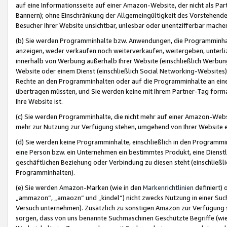
auf eine Informationsseite auf einer Amazon-Website, der nicht als Part
Bannern); ohne Einschränkung der Allgemeingültigkeit des Vorstehende
Besucher Ihrer Website unsichtbar, unlesbar oder unentzifferbar mache
(b) Sie werden Programminhalte bzw. Anwendungen, die Programminhalt
anzeigen, weder verkaufen noch weiterverkaufen, weitergeben, unterli
innerhalb von Werbung außerhalb Ihrer Website (einschließlich Werbun
Website oder einem Dienst (einschließlich Social Networking-Website
Rechte an den Programminhalten oder auf die Programminhalte an eine a
übertragen müssten, und Sie werden keine mit Ihrem Partner-Tag formati
Ihre Website ist.
(c) Sie werden Programminhalte, die nicht mehr auf einer Amazon-Websit
mehr zur Nutzung zur Verfügung stehen, umgehend von Ihrer Website e
(d) Sie werden keine Programminhalte, einschließlich in den Programmin
eine Person bzw. ein Unternehmen ein bestimmtes Produkt, eine Dienstle
geschäftlichen Beziehung oder Verbindung zu diesen steht (einschließli
Programminhalten).
(e) Sie werden Amazon-Marken (wie in den
Markenrichtlinien
definiert) 
„ammazon“, „amaozn“ und „kindel“) nicht zwecks Nutzung in einer Suc
Versuch unternehmen). Zusätzlich zu sonstigen Amazon zur Verfügung 
sorgen, dass von uns benannte Suchmaschinen Geschützte Begriffe (wie 