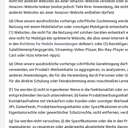
nicht mit anderen Websites als einer Amazon-Website verlinken oder i
Amazon-Website lenken (wobei jedoch Teile Ihrer Anwendung, die nich
anderen Websites als einer Amazon-Website enthalten dürfen).
(d) Ohne unsere ausdrückliche vorherige schriftliche Zustimmung werd
Nutzung mit einem Mobiltelefon oder sonstigen Mobilgerät entwickelt
(1) Websites, die nicht für die Nutzung mit solchen Geräten entwickelt
eine nicht für Mobilgeräte optimierte Website, die über einen Interne
in den
Richtlinie für Mobile Anwendungen
definiert, oder (3) Beistellge
Satellitenempfangsgeräte, Streaming-Video-Player, Blu-Ray-Player ode
Cast oder Vizio Internet-Apps).
(e) Ohne unsere ausdrückliche vorherige schriftliche Genehmigung dürfe
verwenden, um Produkt-Werbeinhalte zu aggregieren, zu analysieren, 
anderen Anwendungen, die für die Verwendung durch Personen oder Or
für die direkte Schulung oder Feinabstimmung eines maschinellen Lern
(f) Sie werden (i) nicht in irgendeiner Weise in die Funktionalität ode
entsprechenden Versuch unternehmen; (ii) keine Produktwerbungsinha
Kontaktaufnahme mit Verkäufern oder Kunden oder sonstiger Werbeaktiv
API, Datenfeeds, Produktwerbungsinhalten oder Spezifikationen erschei
Eigentumsrechte oder gewerblicher Schutzrechte, nicht entfernen, verd
(g) Sie werden nicht versuchen, (i) die Spezifikationen oder die in de
manipulieren, zu reparieren oder anderweitig abgeleitete Werke davon z