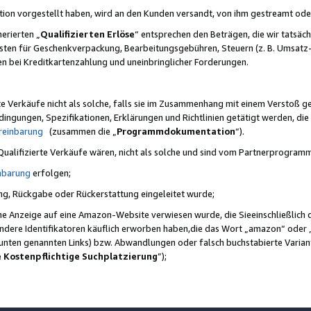
ktion vorgestellt haben, wird an den Kunden versandt, von ihm gestreamt od
erierten „
Qualifizierten Erlöse
“ entsprechen den Beträgen, die wir tatsäch
sten für Geschenkverpackung, Bearbeitungsgebühren, Steuern (z. B. Umsatz-
en bei Kreditkartenzahlung und uneinbringlicher Forderungen.
e Verkäufe nicht als solche, falls sie im Zusammenhang mit einem Verstoß 
ungen, Spezifikationen, Erklärungen und Richtlinien getätigt werden, die 
reinbarung
(zusammen die „
Programmdokumentation
“).
 Qualifizierte Verkäufe wären, nicht als solche und sind vom Partnerprogra
nbarung
erfolgen;
ung, Rückgabe oder Rückerstattung eingeleitet wurde;
ine Anzeige auf eine Amazon-Website verwiesen wurde, die Sieeinschließlich
ndere Identifikatoren käuflich erworben haben,die das Wort „amazon“ oder 
e unten genannten Links) bzw. Abwandlungen oder falsch buchstabierte Varia
e Kostenpflichtige Suchplatzierung
”);