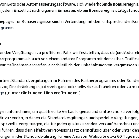
 von Bots oder Automatisierungssoftware, sich wiederholende Bonusereignisse
n jedem Einzelfall nach eigenem Ermessen, ob ein Bonusereignis stattgefund
epages für Bonusereignisse sind in Verbindung mit dem entsprechenden Bonu
rogramm
.
n
den Vergütungen zu profitieren. Falls wir feststellen, dass du (und/oder ein
erprogramm als auch von einem anderen Programm mit demselben Traffic ei
n wir Maßnahmen ergreifen, einschließlich der Einbehaltung von Vergütunge
r Partner, Standardvergütungen im Rahmen des Partnerprogramms oder Sonde
ht vor, Einschränkungen jederzeit ganz oder teilweise aufzuheben oder zu mod
ge
(„
Einschränkungen für Vergütungen
“).
ngen unternehmen, um qualifizierte Verkäufe genau und umfassend zu verfol
dir zu senden, in denen die Standardvergütungen und spezielle Vergütungen, 
pezielle Vergütungen, die für jeden qualifizierenden Verkauf berechnet un
 führen, dass dein effektiver Provisionssatz geringfügig über oder unter dem
ungen in der Standardwährung für eine Amazon-Webseite etwa 60 Tage nach