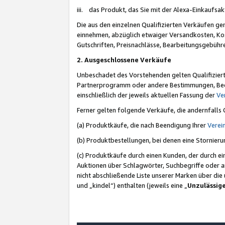
iii. das Produkt, das Sie mit der Alexa-Einkaufsa
Die aus den einzelnen Qualifizierten Verkäufen gen
einnehmen, abzüglich etwaiger Versandkosten, Ko
Gutschriften, Preisnachlässe, Bearbeitungsgebühr
2. Ausgeschlossene Verkäufe
Unbeschadet des Vorstehenden gelten Qualifiziert
Partnerprogramm oder andere Bestimmungen, Beding
einschließlich der jeweils aktuellen Fassung der
Ve
Ferner gelten folgende Verkäufe, die andernfalls
(a) Produktkäufe, die nach Beendigung Ihrer
Verei
(b) Produktbestellungen, bei denen eine Stornier
(c) Produktkäufe durch einen Kunden, der durch e
Auktionen über Schlagwörter, Suchbegriffe oder a
nicht abschließende Liste unserer Marken über di
und „kindel“) enthalten (jeweils eine „
Unzulässig