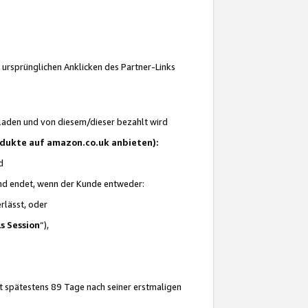
 ursprünglichen Anklicken des Partner-Links
laden und von diesem/dieser bezahlt wird
rodukte auf amazon.co.uk anbieten):
d
 und endet, wenn der Kunde entweder:
erlässt, oder
ls Session
“),
t spätestens 89 Tage nach seiner erstmaligen