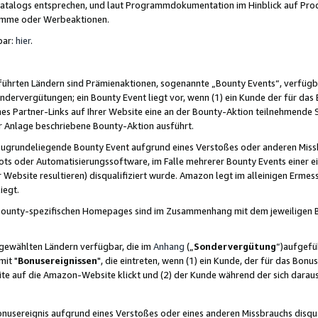
skatalogs entsprechen, und laut Programmdokumentation im Hinblick auf Pr
amme oder Werbeaktionen.
bar:
hier
.
führten Ländern sind Prämienaktionen, sogenannte „Bounty Events“, verfügb
Sondervergütungen; ein Bounty Event liegt vor, wenn (1) ein Kunde der für da
nes Partner-Links auf Ihrer Website eine an der Bounty-Aktion teilnehmende 
er Anlage beschriebene Bounty-Aktion ausführt.
ugrundeliegende Bounty Event aufgrund eines Verstoßes oder anderen Miss
ots oder Automatisierungssoftware, im Falle mehrerer Bounty Events einer e
r Website resultieren) disqualifiziert wurde. Amazon legt im alleinigen Ermess
iegt.
n Bounty-spezifischen Homepages sind im Zusammenhang mit dem jeweiligen
sgewählten Ländern verfügbar, die im
Anhang
(„
Sondervergütung
“)aufgefüh
it "
Bonusereignissen
", die eintreten, wenn (1) ein Kunde, der für das Bon
bsite auf die Amazon-Website klickt und (2) der Kunde während der sich dar
usereignis aufgrund eines Verstoßes oder eines anderen Missbrauchs disqua