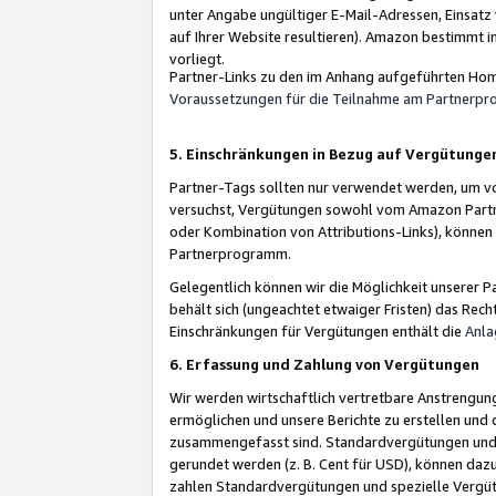
unter Angabe ungültiger E-Mail-Adressen, Einsatz
auf Ihrer Website resultieren). Amazon bestimmt i
vorliegt.
Partner-Links zu den im Anhang aufgeführten Hom
Voraussetzungen für die Teilnahme am Partnerp
5. Einschränkungen in Bezug auf Vergütunge
Partner-Tags sollten nur verwendet werden, um von 
versuchst, Vergütungen sowohl vom Amazon Partn
oder Kombination von Attributions-Links), könne
Partnerprogramm.
Gelegentlich können wir die Möglichkeit unsere
behält sich (ungeachtet etwaiger Fristen) das Rec
Einschränkungen für Vergütungen enthält die
Anla
6. Erfassung und Zahlung von Vergütungen
Wir werden wirtschaftlich vertretbare Anstrengu
ermöglichen und unsere Berichte zu erstellen und 
zusammengefasst sind. Standardvergütungen und s
gerundet werden (z. B. Cent für USD), können dazu
zahlen Standardvergütungen und spezielle Vergüt