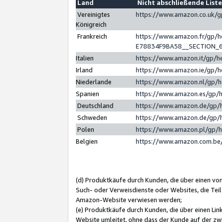
Land
Nicht abschließende List
Vereinigtes
https://www.amazon.co.uk/
Königreich
Frankreich
https://www.amazon.fr/gp/
E78834F9BA58__SECTION_
Italien
https://www.amazon.it/gp/h
Irland
https://www.amazon.ie/gp/
Niederlande
https://www.amazon.nl/gp/
Spanien
https://www.amazon.es/gp/
Deutschland
https://www.amazon.de/gp/
Schweden
https://www.amazon.de/gp/
Polen
https://www.amazon.pl/gp/
Belgien
https://www.amazon.com.be
(d) Produktkäufe durch Kunden, die über einen vo
Such- oder Verweisdienste oder Websites, die Teil
Amazon-Website verwiesen werden;
(e) Produktkäufe durch Kunden, die über einen Li
Website umleitet, ohne dass der Kunde auf der zw