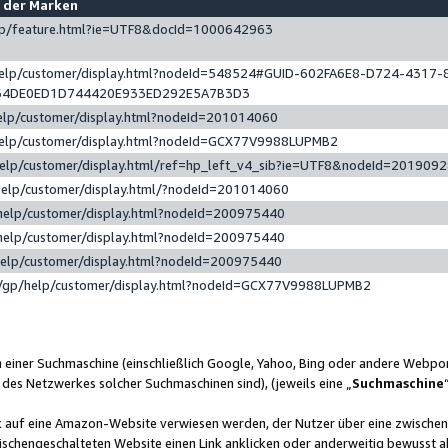
e der Marken
gp/feature.html?ie=UTF8&docId=1000642963
help/customer/display.html?nodeId=548524#GUID-602FA6E8-D724-4317-
64DE0ED1D744420E933ED292E5A7B3D3
elp/customer/display.html?nodeId=201014060
help/customer/display.html?nodeId=GCX77V9988LUPMB2
help/customer/display.html/ref=hp_left_v4_sib?ie=UTF8&nodeId=201909
help/customer/display.html/?nodeId=201014060
help/customer/display.html?nodeId=200975440
help/customer/display.html?nodeId=200975440
help/customer/display.html?nodeId=200975440
/gp/help/customer/display.html?nodeId=GCX77V9988LUPMB2
n einer Suchmaschine (einschließlich Google, Yahoo, Bing oder andere Webp
 des Netzwerkes solcher Suchmaschinen sind), (jeweils eine „
Suchmaschine
nk auf eine Amazon-Website verwiesen werden, der Nutzer über eine zwische
ischengeschalteten Website einen Link anklicken oder anderweitig bewusst a