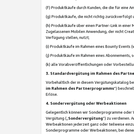
(f) Produktkäufe durch Kunden, die die für eine
(g) Produktkäufe, die nicht richtig zurückverfolg
(h) Produktkäufe über einen Partner-Link in einer
Zugelassenen Mobilen Anwendung, der nicht Creator
Verfügung stellen, nutzt;
(i) Produktkäufe im Rahmen eines Bounty Events (w
(j) Produktkäufe im Rahmen eines Abonnements, so
(k) alle Vorabveröffentlichungen oder Vorbestellu
3. Standardvergütung im Rahmen des Part
Vorbehaltlich der in diesem Vergütungskatalog b
im Rahmen des Partnerprogramms
“) beschri
Erlöse.
4. Sondervergütung oder Werbeaktionen
Gelegentlich können wir Sonderprogramme oder Wer
Vergütung („
Sondervergütung
”) zu verdienen. 
Werbeaktionen jederzeit ganz oder teilweise einz
Sonderprogramme oder Werbeaktionen, bei denen e