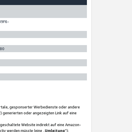
89F6-
280
ortale, gesponserter Werbedienste oder andere
“) generierten oder angezeigten Link auf eine
ngeschaltete Website indirekt auf eine Amazon-
ktiv werden müsste (eine „
Umleitung
“);