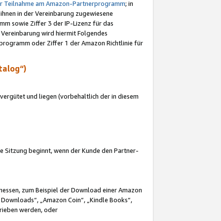
ur Teilnahme am Amazon-Partnerprogramm
; in
 ihnen in der Vereinbarung zugewiesene
m sowie Ziffer 3 der IP-Lizenz für das
 Vereinbarung wird hiermit Folgendes
programm oder Ziffer 1 der Amazon Richtlinie für
talog“)
ergütet und liegen (vorbehaltlich der in diesem
i die Sitzung beginnt, wenn der Kunde den Partner-
Ermessen, zum Beispiel der Download einer Amazon
 Downloads“, „Amazon Coin“, „Kindle Books“,
trieben werden, oder