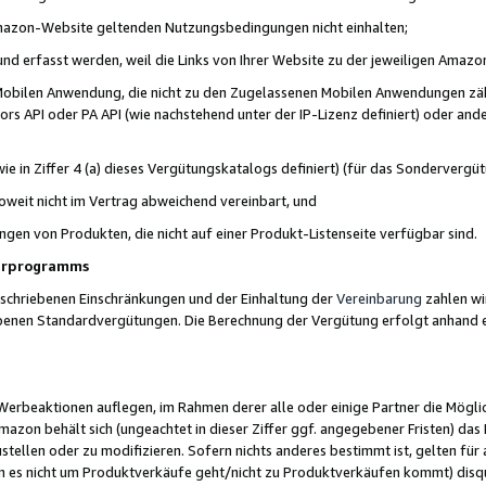
 Amazon-Website geltenden Nutzungsbedingungen nicht einhalten;
t und erfasst werden, weil die Links von Ihrer Website zu der jeweiligen Am
 Mobilen Anwendung, die nicht zu den Zugelassenen Mobilen Anwendungen zählt
s API oder PA API (wie nachstehend unter der IP-Lizenz definiert) oder ander
ie in Ziffer 4 (a) dieses Vergütungskatalogs definiert) (für das Sonderverg
weit nicht im Vertrag abweichend vereinbart, und
ngen von Produkten, die nicht auf einer Produkt-Listenseite verfügbar sind.
nerprogramms
eschriebenen Einschränkungen und der Einhaltung der
Vereinbarung
zahlen wir
ebenen Standardvergütungen. Die Berechnung der Vergütung erfolgt anhand e
beaktionen auflegen, im Rahmen derer alle oder einige Partner die Möglichk
Amazon behält sich (ungeachtet in dieser Ziffer ggf. angegebener Fristen) d
ustellen oder zu modifizieren. Sofern nichts anderes bestimmt ist, gelten 
s nicht um Produktverkäufe geht/nicht zu Produktverkäufen kommt) disqua