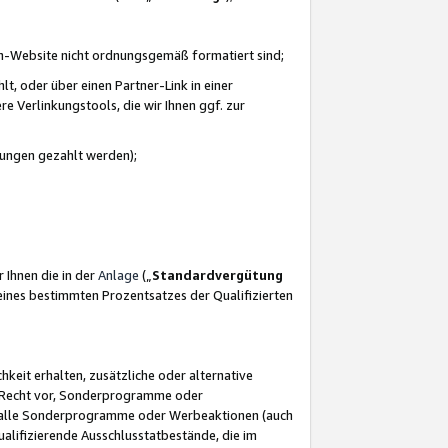
azon-Website nicht ordnungsgemäß formatiert sind;
, oder über einen Partner-Link in einer
e Verlinkungstools, die wir Ihnen ggf. zur
ütungen gezahlt werden);
 Ihnen die in der
Anlage
(„
Standardvergütung
ines bestimmten Prozentsatzes der Qualifizierten
eit erhalten, zusätzliche oder alternative
as Recht vor, Sonderprogramme oder
für alle Sonderprogramme oder Werbeaktionen (auch
lifizierende Ausschlusstatbestände, die im