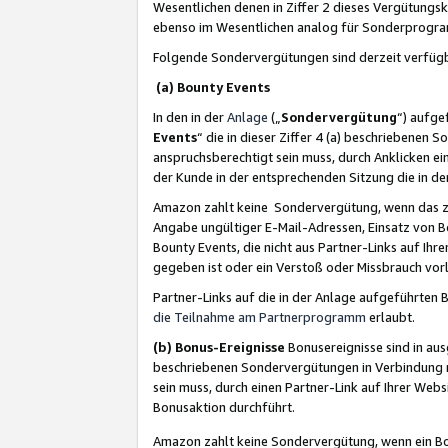
Wesentlichen denen in Ziffer 2 dieses Vergütung
ebenso im Wesentlichen analog für Sonderprogr
Folgende Sondervergütungen sind derzeit verfüg
(a) Bounty Events
In den in der
Anlage
(„
Sondervergütung
“) aufge
Events
“ die in dieser Ziffer 4 (a) beschriebenen 
anspruchsberechtigt sein muss, durch Anklicken ei
der Kunde in der entsprechenden Sitzung die in d
Amazon zahlt keine Sondervergütung, wenn das z
Angabe ungültiger E-Mail-Adressen, Einsatz von B
Bounty Events, die nicht aus Partner-Links auf Ihre
gegeben ist oder ein Verstoß oder Missbrauch vorl
Partner-Links auf die in der Anlage aufgeführte
die Teilnahme am Partnerprogramm
erlaubt.
(b) Bonus-Ereignisse
Bonusereignisse sind in au
beschriebenen Sondervergütungen in Verbindung m
sein muss, durch einen Partner-Link auf Ihrer We
Bonusaktion durchführt.
Amazon zahlt keine Sondervergütung, wenn ein Bon