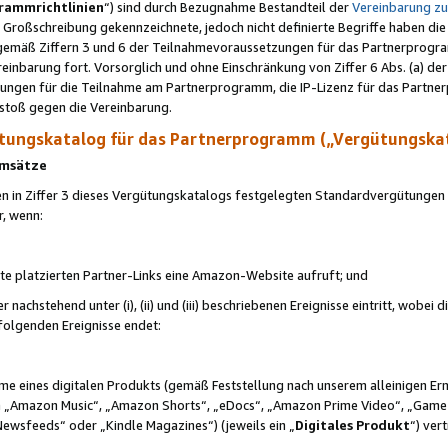
rammrichtlinien
“) sind durch Bezugnahme Bestandteil der
Vereinbarung z
Großschreibung gekennzeichnete, jedoch nicht definierte Begriffe haben die
 gemäß Ziffern 3 und 6 der Teilnahmevoraussetzungen für das Partnerprogram
nbarung fort. Vorsorglich und ohne Einschränkung von Ziffer 6 Abs. (a) der
ungen für die Teilnahme am Partnerprogramm, die IP-Lizenz für das Partner
rstoß gegen die Vereinbarung.
ungskatalog für das Partnerprogramm („Vergütungska
 Umsätze
n in Ziffer 3 dieses Vergütungskatalogs festgelegten Standardvergütungen v
r, wenn:
ite platzierten Partner-Links eine Amazon-Website aufruft; und
r nachstehend unter (i), (ii) und (iii) beschriebenen Ereignisse eintritt, wobe
 folgenden Ereignisse endet:
hme eines digitalen Produkts (gemäß Feststellung nach unserem alleinigen 
 „Amazon Music“, „Amazon Shorts“, „eDocs“, „Amazon Prime Video“, „Game
Newsfeeds“ oder „Kindle Magazines“) (jeweils ein „
Digitales Produkt
“) ver