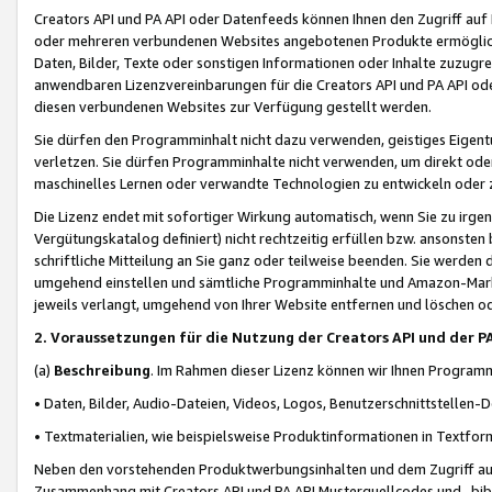
Creators API und PA API oder Datenfeeds können Ihnen den Zugriff auf D
oder mehreren verbundenen Websites angebotenen Produkte ermögliche
Daten, Bilder, Texte oder sonstigen Informationen oder Inhalte zuzugre
anwendbaren Lizenzvereinbarungen für die Creators API und PA API od
diesen verbundenen Websites zur Verfügung gestellt werden.
Sie dürfen den Programminhalt nicht dazu verwenden, geistiges Eigent
verletzen. Sie dürfen Programminhalte nicht verwenden, um direkt ode
maschinelles Lernen oder verwandte Technologien zu entwickeln oder zu
Die Lizenz endet mit sofortiger Wirkung automatisch, wenn Sie zu irg
Vergütungskatalog definiert) nicht rechtzeitig erfüllen bzw. ansonsten
schriftliche Mitteilung an Sie ganz oder teilweise beenden. Sie werden
umgehend einstellen und sämtliche Programminhalte und Amazon-Marke
jeweils verlangt, umgehend von Ihrer Website entfernen und löschen od
2. Voraussetzungen für die Nutzung der Creators API und der P
(a)
Beschreibung
. Im Rahmen dieser Lizenz können wir Ihnen Programmi
• Daten, Bilder, Audio-Dateien, Videos, Logos, Benutzerschnittstellen-
• Textmaterialien, wie beispielsweise Produktinformationen in Textfor
Neben den vorstehenden Produktwerbungsinhalten und dem Zugriff auf 
Zusammenhang mit Creators API und PA API Musterquellcodes und -bibli