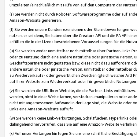
umzuleiten (einschließlich mit Hilfe von auf den Computern der Nutzer i
(s) Sie werden nicht durch Roboter, Softwareprogramme oder auf andere
Amazon-Website generieren.
(t) Sie werden unsere Kundenrezensionen oder Sternebewertungen wed
nutzen, es sei denn, Sie haben über die Creators API und die PA API e
erfüllen die in der Lizenz beschriebenen Voraussetzungen für die Nutzu
(u) Sie werden weder unmittelbar noch mittelbar über Partner-Links P
oder zu Nutzung durch eine andere natürliche oder juristische Person,
Geschäftspartnern nicht gestatten bzw. diese nicht dazu auffordern od
andere natürliche oder juristische Person, unmittelbar oder mittelbar
zu Wiederverkaufs- oder gewerblichen Zwecken (gleich welcher Art) 
auf Ihrer Website zum Wiederverkauf oder für gewerbliche Nutzungen 
(v) Sie werden die URL Ihrer Website, die die Partner-Links enthält b
werden, nicht in einer Weise tarnen, verstecken, manipulieren oder and
nicht mit angemessenem Aufwand in der Lage sind, die Website oder A
Links eine Amazon-Website aufruft.
(w) Sie werden keine Link-Verkürzungen, Schaltflächen, Hyperlinks ode
dahingehend hervorrufen, dass Sie auf eine Amazon-Website verlinken
(x) Auf unser Verlangen hin legen Sie uns eine schriftliche Bestätigung