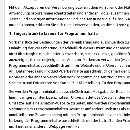
Mit dem Akzeptieren der Vereinbarung bzw. mit dem Aufrufen oder Nutz
Anwendungsprogrammierschnittstellen und anderer Tools (zusammen die
Texten und sonstigen Informationen und Inhalten in Bezug auf Produkte
nutzen können, erklären Sie sich damit einverstanden, an diese Lizenz 
1. Eingeschränkte Lizenz für Programminhalte
Vorbehaltlich der Bedingungen der Vereinbarung und ausschließlich z
Einhaltung der Vereinbarung (einschließlich dieser Lizenz und der ande
nicht übertragbare, nicht unterlizenzierbare, nicht exklusive, gebühren
anzuzeigen; (b) nur diejenigen der Amazon-Marken zu verwenden (wie in 
Programminhalte, ausschließlich auf Ihrer Website und in Übereinstimmu
API, Datenfeeds und Produkt-Werbeinhalte ausschließlich gemäß den Spe
Kopieren oder andere Verwenden von Programminhalten zugunsten Dri
Sammeln und Extrahieren von Daten. Zur Klarstellung: Zu den Program
Sie werden Programminhalte ausschließlich nach Maßgabe der Besti
hiermit eingeräumten Lizenz nutzen. Unbeschadet des Vorstehenden we
Umsätze auf eine Amazon-Website zu leiten, und werden Programminhal
Verbindung mit Programminhalten Besucher auf andere Websites als ein
unmittelbarem Zusammenhang mit den Programminhalten stehen, Links z
Nutzung der Programminhalte ausschließlich mit der betreffenden Pr
nicht mit einer anderen Webpage verlinken.