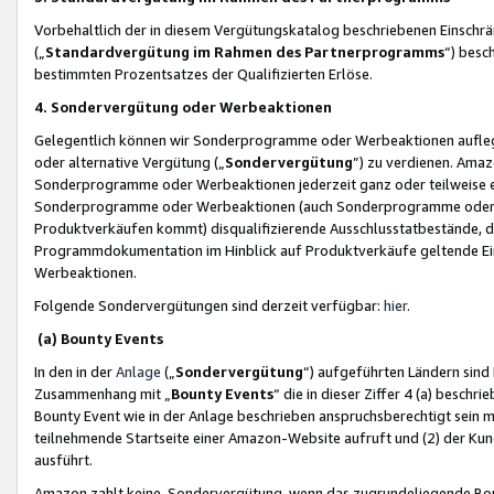
Vorbehaltlich der in diesem Vergütungskatalog beschriebenen Einschr
(„
Standardvergütung im Rahmen des Partnerprogramms
“) besc
bestimmten Prozentsatzes der Qualifizierten Erlöse.
4. Sondervergütung oder Werbeaktionen
Gelegentlich können wir Sonderprogramme oder Werbeaktionen auflegen,
oder alternative Vergütung („
Sondervergütung
”) zu verdienen. Amazo
Sonderprogramme oder Werbeaktionen jederzeit ganz oder teilweise einz
Sonderprogramme oder Werbeaktionen (auch Sonderprogramme oder We
Produktverkäufen kommt) disqualifizierende Ausschlusstatbestände, di
Programmdokumentation im Hinblick auf Produktverkäufe geltende E
Werbeaktionen.
Folgende Sondervergütungen sind derzeit verfügbar:
hier
.
(a) Bounty Events
In den in der
Anlage
(„
Sondervergütung
“) aufgeführten Ländern sind
Zusammenhang mit „
Bounty Events
“ die in dieser Ziffer 4 (a) besch
Bounty Event wie in der Anlage beschrieben anspruchsberechtigt sein mu
teilnehmende Startseite einer Amazon-Website aufruft und (2) der Kun
ausführt.
Amazon zahlt keine Sondervergütung, wenn das zugrundeliegende Boun