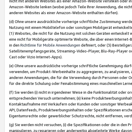
nicht mit anderen Websites als einer Amazon-Website verlinken oder i
Amazon-Website lenken (wobei jedoch Teile Ihrer Anwendung, die nich
anderen Websites als einer Amazon-Website enthalten dürfen).
(d) Ohne unsere ausdrückliche vorherige schriftliche Zustimmung werd
Nutzung mit einem Mobiltelefon oder sonstigen Mobilgerät entwickelt
(1) Websites, die nicht für die Nutzung mit solchen Geräten entwickelt
eine nicht für Mobilgeräte optimierte Website, die über einen Interne
in den
Richtlinie für Mobile Anwendungen
definiert, oder (3) Beistellge
Satellitenempfangsgeräte, Streaming-Video-Player, Blu-Ray-Player ode
Cast oder Vizio Internet-Apps).
(e) Ohne unsere ausdrückliche vorherige schriftliche Genehmigung dürfe
verwenden, um Produkt-Werbeinhalte zu aggregieren, zu analysieren, 
anderen Anwendungen, die für die Verwendung durch Personen oder Or
für die direkte Schulung oder Feinabstimmung eines maschinellen Lern
(f) Sie werden (i) nicht in irgendeiner Weise in die Funktionalität ode
entsprechenden Versuch unternehmen; (ii) keine Produktwerbungsinha
Kontaktaufnahme mit Verkäufern oder Kunden oder sonstiger Werbeaktiv
API, Datenfeeds, Produktwerbungsinhalten oder Spezifikationen erschei
Eigentumsrechte oder gewerblicher Schutzrechte, nicht entfernen, verd
(g) Sie werden nicht versuchen, (i) die Spezifikationen oder die in de
manipulieren, zu reparieren oder anderweitig abgeleitete Werke davon z