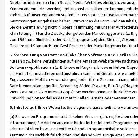
Direktnachrichten von Ihren Social-Media-Websites einfügen. vorausg
Kunden angemeldet werden) und ansonsten in Übereinstimmung mit der
stehen. Auf unser Verlangen stellen Sie uns repräsentative Mustermater
Bestimmungen eingehalten haben. Wir werden die Form und den Inhalt, di
Sie die Zertifizierung nicht in Übereinstimmung mit unserer Aufforderu
Klarstellung: (i) Für die Zwecke der geltenden Marketinggesetze (z. 
von 1991 und ähnlicher oder Nachfolgegesetze) sind Sie der „Absender“ j
Gesetze und Standards und Best Practices der Marketingbranche für 
5. Verbreitung von Partner-Links über Software und Geräte
Sie
nutzen bzw. keine Verlinkungen auf eine Amazon-Website wie nachsteh
Software-Applikationen (z. B. Browser Plug-ins, Browser Helper Objec
ein Endnutzer installieren und ausführen kann) und Geräten, einschlie
Zugelassenen Mobilen Anwendungen); oder (b) im Zusammenhang mit bzw.
Satellitenempfangsgeräte, Streaming-Video-Playern, Blu-Ray-Playern 
Viera Cast oder Vizio Internet Apps). Sie werden ohne ausdrückliche v
Entwicklung von Modellen des maschinellen Lernens oder verwandter 
6. Inhalte auf Ihrer Website
. Sie tragen die ausschließliche Verantwo
(a) Sie werden Programminhalte in keiner Weise ergänzen, löschen oder
Informationen; Sie dürfen aus einer Bilddatei bestehende Programminhal
erhalten bleiben bzw. aus Text bestehende Programminhalte so kürzen, 
Kürzung nicht sachlich falsch oder irreführend wird. Einige Arten von L