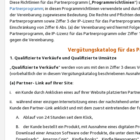
Diese Richtlinien für das Partnerprogramm („
Programmrichtlinien
“)
Partnerprogramm
; in diesen Programmrichtlinien verwendete und durch
der Vereinbarung zugewiesene Bedeutung. Die Rechte und Pflichten de
Partnerprogramm sowie Ziffer 3 der IP-Lizenz für das Partnerprogram
Einschränkung von Ziffer 6 Abs. (a) der Vereinbarung wird hiermit Fol
Partnerprogramm, die IP-Lizenz für das Partnerprogramm oder Ziffer 1
gegen die Vereinbarung.
Vergütungskatalog für das 
1. Qualifizierte Verkäufe und Qualifizierte Umsätze
„
Qualifizierte Verkäufe
“ werden von uns mit den in Ziffer 3 diese
(vorbehaltlich der in diesem Vergütungskatalog beschriebenen Ausnah
(a) Partner- Link auf Ihrer Site
:
i. ein Kunde durch Anklicken eines auf Ihrer Website platzierten Part
ii. während einer einzigen Internetsitzung eines der nachstehend unter (i)
Kunde den Partner-Link anklickt und mit dem zuerst eintretenden der f
A. Ablauf von 24 Stunden seit dem Klick,
B. der Kunde bestellt ein Produkt, mit Ausnahme eines digitalen P
Download einer Amazon Software oder Produkte, die unter dem N
Downloads“, „Amazon Coin“, „Kindle Books“, „Kindle Newspapers“, „