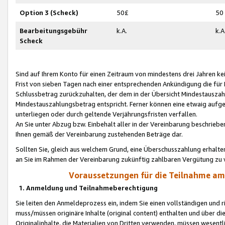
Option 3 (Scheck)
50£
50
Bearbeitungsgebühr
k.A.
k.A
Scheck
Sind auf Ihrem Konto für einen Zeitraum von mindestens drei Jahren kein
Frist von sieben Tagen nach einer entsprechenden Ankündigung die für
Schlussbetrag zurückzuhalten, der dem in der Übersicht Mindestausz
Mindestauszahlungsbetrag entspricht. Ferner können eine etwaig aufg
unterliegen oder durch geltende Verjährungsfristen verfallen.
An Sie unter Abzug bzw. Einbehalt aller in der Vereinbarung beschrieb
Ihnen gemäß der Vereinbarung zustehenden Beträge dar.
Sollten Sie, gleich aus welchem Grund, eine Überschusszahlung erhalte
an Sie im Rahmen der Vereinbarung zukünftig zahlbaren Vergütung zu 
Voraussetzungen für die Teilnahme a
1. Anmeldung und Teilnahmeberechtigung
Sie leiten den Anmeldeprozess ein, indem Sie einen vollständigen und 
muss/müssen originäre Inhalte (original content) enthalten und über d
Originalinhalte, die Materialien von Dritten verwenden, müssen wese