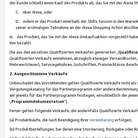
der Kunde schließt einen Kauf des Produkts ab, das Sie mit der Alexa 
C. über Alexa, oder
D. indem er das Produkt innerhalb der Skills Session in den Waren
seiner erstmaligen Teilnahme an der Alexa Shopping Action abschlie
iii. das Produkt, das Sie mit der Alexa-Einkaufsaktion vorgestellt ha
ihm bezahlt.
Die aus den einzelnen Qualifizierten Verkäufen generierten „
Qualifizi
Qualifizierten Verkäufe einnehmen, abzüglich etwaiger Versandkosten
Mehrwertsteuer), Servicegebühren, Gutschriften, Preisnachlässe, Bear
2. Ausgeschlossene Verkäufe
Unbeschadet des Vorstehenden gelten Qualifizierte Verkäufe nicht als
Vergütungskatalog für das Partnerprogramm oder andere Bestimmungen,
wir jeweils für das Partnerprogramm festlegen, einschließlich der jewe
„
Programmdokumentation
“).
Ferner gelten folgende Verkäufe, die andernfalls Qualifizierte Verkä
(a) Produktkäufe, die nach Beendigung Ihrer
Vereinbarung
erfolgen;
(b) Produktbestellungen, bei denen eine Stornierung, Rückgabe oder R