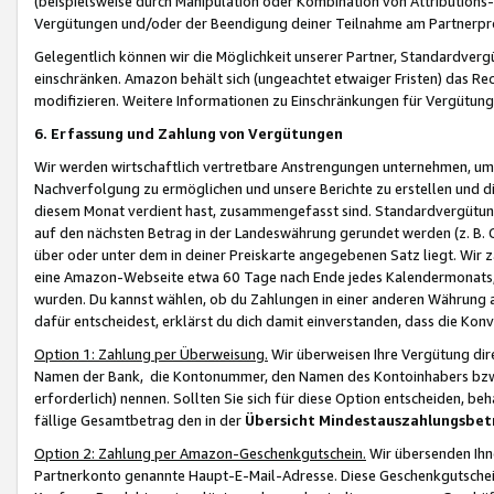
(beispielsweise durch Manipulation oder Kombination von Attributions-
Vergütungen und/oder der Beendigung deiner Teilnahme am Partnerp
Gelegentlich können wir die Möglichkeit unserer Partner, Standardv
einschränken. Amazon behält sich (ungeachtet etwaiger Fristen) das Re
modifizieren. Weitere Informationen zu Einschränkungen für Vergütung
6. Erfassung und Zahlung von Vergütungen
Wir werden wirtschaftlich vertretbare Anstrengungen unternehmen, um 
Nachverfolgung zu ermöglichen und unsere Berichte zu erstellen und di
diesem Monat verdient hast, zusammengefasst sind. Standardvergütung
auf den nächsten Betrag in der Landeswährung gerundet werden (z. B. C
über oder unter dem in deiner Preiskarte angegebenen Satz liegt. Wir
eine Amazon-Webseite etwa 60 Tage nach Ende jedes Kalendermonats, i
wurden. Du kannst wählen, ob du Zahlungen in einer anderen Währung
dafür entscheidest, erklärst du dich damit einverstanden, dass die K
Option 1: Zahlung per Überweisung.
Wir überweisen Ihre Vergütung dir
Namen der Bank, die Kontonummer, den Namen des Kontoinhabers bzw. a
erforderlich) nennen. Sollten Sie sich für diese Option entscheiden, be
fällige Gesamtbetrag den in der
Übersicht Mindestauszahlungsbet
Option 2: Zahlung per Amazon-Geschenkgutschein.
Wir übersenden Ihne
Partnerkonto genannte Haupt-E-Mail-Adresse. Diese Geschenkgutschei