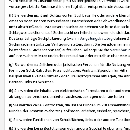
Werbeinhalte im Zusammenhang mit Suchergebnissen verwendet werden,
vorausgesetzt die Suchmaschine verfügt über entsprechende Ausschlu
(f) Sie werden nicht auf Schlagwörter, Suchbegriffe oder andere Ident
Amazon oder unseren verbundenen Unternehmen oder Abwandlungen bzw
nicht abschließende Liste unserer Marken entnehmen Sie bitte der Nich
Schlagwortauktionen auf Suchmaschinen teilnehmen, wenn die sich da
Kostenpflichtige Suchplatzierung (wie im
Vergütungskatalog
definiert
Suchmaschinen Links zur Verfügung stellen, damit Sie bei allgemeinen I
kostenfreien Suchergebnissen) auftauchen, solange Sie die
Vereinbaru
auf Ihre Website leiten und nicht unmittelbar oder mittelbar über eine
(g) Sie werden natürlichen oder juristischen Personen für die Nutzung 
Form von Geld, Rabatten, Preisnachlässen, Punkten, Spenden für Hilfs
beispielsweise keine Prämien- oder Treueprogramme auflegen, die Anrei
Partner-Links zu besuchen.
(h) Sie werden die Inhalte von elektronischen Formularen oder anderem M
abfangen, aufzeichnen, umleiten, auslesen, auslegen oder ausfüllen.
(i) Sie werden keine Kontodaten, die unsere Kunden im Zusammenhang 
Kunden der Amazon-Websites), abfragen, erheben, einholen, speichern,
(j) Sie werden Funktionen von Schaltflächen, Links oder andere Funkti
(k) Sie werden keine Bestellungen oder andere Geschäfte über eine Ama