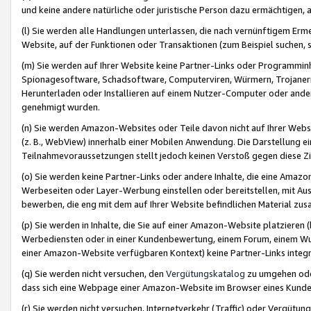
und keine andere natürliche oder juristische Person dazu ermächtigen, a
(l) Sie werden alle Handlungen unterlassen, die nach vernünftigem Erme
Website, auf der Funktionen oder Transaktionen (zum Beispiel suchen, s
(m) Sie werden auf Ihrer Website keine Partner-Links oder Programmin
Spionagesoftware, Schadsoftware, Computerviren, Würmern, Trojaner
Herunterladen oder Installieren auf einem Nutzer-Computer oder ande
genehmigt wurden.
(n) Sie werden Amazon-Websites oder Teile davon nicht auf Ihrer Websi
(z. B., WebView) innerhalb einer Mobilen Anwendung. Die Darstellung ein
Teilnahmevoraussetzungen stellt jedoch keinen Verstoß gegen diese Zif
(o) Sie werden keine Partner-Links oder andere Inhalte, die eine Am
Werbeseiten oder Layer-Werbung einstellen oder bereitstellen, mit Au
bewerben, die eng mit dem auf Ihrer Website befindlichen Material z
(p) Sie werden in Inhalte, die Sie auf einer Amazon-Website platzier
Werbediensten oder in einer Kundenbewertung, einem Forum, einem Wun
einer Amazon-Website verfügbaren Kontext) keine Partner-Links integr
(q) Sie werden nicht versuchen, den
Vergütungskatalog
zu umgehen oder
dass sich eine Webpage einer Amazon-Website im Browser eines Kunden 
(r) Sie werden nicht versuchen, Internetverkehr (Traffic) oder Vergü