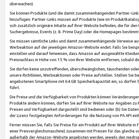
überwachen).
Sie können Produkte (und die damit zusammenhängenden Partner-Links)
hinzufügen. Partner-Links müssen auf Produkte (wie im Produktkatalog de
sich zusätzlich originäre Inhalte auf Ihrer Website befinden, die für 
Suchergebnisse, Events (z. B. Prime Day) oder die Homepages bestimmte
Sie müssen sämtliche Links und damit zusammenhängende Verweise auf z
Werbeaktion auf der jeweiligen Amazon-Website endet. Falls Sie beisp
einstellen und darauf hinweisen, dass Amazon auf ausgewählte Kleidun
Preisnachlass in Höhe von 15 % von Ihrer Website entfernen, sobald di
Sie dürfen keine unzutreffenden, überschwänglichen, täuschenden od
unsere Richtlinien, Werbeaktionen oder Preise aufstellen. Stellen Sie 
angebotenen Smartphone mit 64 GB Speicherkapazität ein, so dürfen S
führt.
Die Preise und die Verfügbarkeit von Produkten können Veränderungen 
Produkte ändern können, dürfen Sie auf Ihrer Website nur Angaben zu P
Preisen und Verfügbarkeit dargestellt sind bedienen oder (b) Sie Daten
der Lizenz festgelegten Anforderungen für die Nutzung von PA API einh
Ferner müssen Sie, falls Sie Preise für ein Produkt auf Ihrer Website in 
einer Preisvergleichsmaschine) zusammen mit Preisen für das gleiche o
außerhalb der Amazon-Website angeboten werden, jeweils den niedrigst