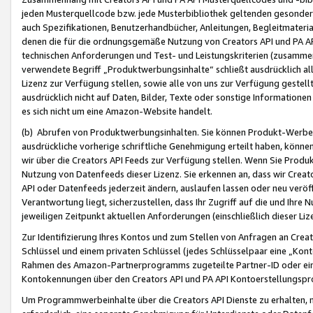
jeden Musterquellcode bzw. jede Musterbibliothek geltenden gesonder
auch Spezifikationen, Benutzerhandbücher, Anleitungen, Begleitmaterial
denen die für die ordnungsgemäße Nutzung von Creators API und PA A
technischen Anforderungen und Test- und Leistungskriterien (zusammen
verwendete Begriff „Produktwerbungsinhalte“ schließt ausdrücklich al
Lizenz zur Verfügung stellen, sowie alle von uns zur Verfügung gestel
ausdrücklich nicht auf Daten, Bilder, Texte oder sonstige Informatione
es sich nicht um eine Amazon-Website handelt.
(b) Abrufen von Produktwerbungsinhalten. Sie können Produkt-Werbein
ausdrückliche vorherige schriftliche Genehmigung erteilt haben, könn
wir über die Creators API Feeds zur Verfügung stellen. Wenn Sie Produk
Nutzung von Datenfeeds dieser Lizenz. Sie erkennen an, dass wir Creat
API oder Datenfeeds jederzeit ändern, auslaufen lassen oder neu veröffe
Verantwortung liegt, sicherzustellen, dass Ihr Zugriff auf die und Ihr
jeweiligen Zeitpunkt aktuellen Anforderungen (einschließlich dieser Liz
Zur Identifizierung Ihres Kontos und zum Stellen von Anfragen an Crea
Schlüssel und einem privaten Schlüssel (jedes Schlüsselpaar eine „Kon
Rahmen des Amazon-Partnerprogramms zugeteilte Partner-ID oder ein
Kontokennungen über den Creators API und PA API Kontoerstellungspro
Um Programmwerbeinhalte über die Creators API Dienste zu erhalten, m