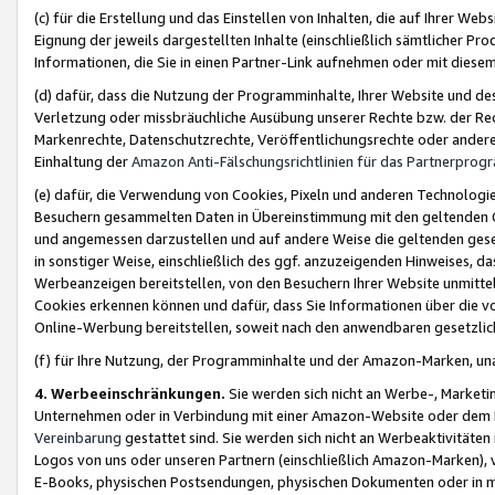
(c) für die Erstellung und das Einstellen von Inhalten, die auf Ihrer We
Eignung der jeweils dargestellten Inhalte (einschließlich sämtlicher 
Informationen, die Sie in einen Partner-Link aufnehmen oder mit diese
(d) dafür, dass die Nutzung der Programminhalte, Ihrer Website und des 
Verletzung oder missbräuchliche Ausübung unserer Rechte bzw. der Recht
Markenrechte, Datenschutzrechte, Veröffentlichungsrechte oder anderer
Einhaltung der
Amazon Anti-Fälschungsrichtlinien für das Partnerpro
(e) dafür, die Verwendung von Cookies, Pixeln und anderen Technologien
Besuchern gesammelten Daten in Übereinstimmung mit den geltenden Ge
und angemessen darzustellen und auf andere Weise die geltenden geset
in sonstiger Weise, einschließlich des ggf. anzuzeigenden Hinweises, d
Werbeanzeigen bereitstellen, von den Besuchern Ihrer Website unmitte
Cookies erkennen können und dafür, dass Sie Informationen über die v
Online-Werbung bereitstellen, soweit nach den anwendbaren gesetzlic
(f) für Ihre Nutzung, der Programminhalte und der Amazon-Marken, u
4. Werbeeinschränkungen.
Sie werden sich nicht an Werbe-, Market
Unternehmen oder in Verbindung mit einer Amazon-Website oder dem Pa
Vereinbarung
gestattet sind. Sie werden sich nicht an Werbeaktivitäten
Logos von uns oder unseren Partnern (einschließlich Amazon-Marken), 
E-Books, physischen Postsendungen, physischen Dokumenten oder in 