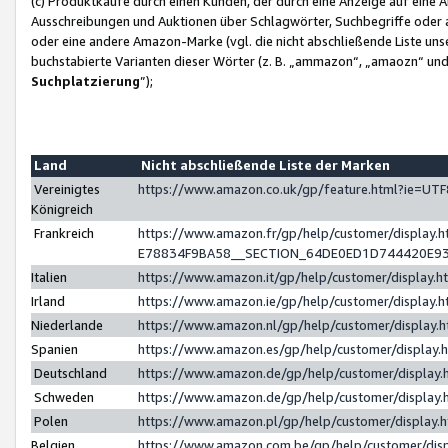
(c) Produktkäufe durch einen Kunden, der durch eine Anzeige auf eine 
Ausschreibungen und Auktionen über Schlagwörter, Suchbegriffe oder 
oder eine andere Amazon-Marke (vgl. die nicht abschließende Liste un
buchstabierte Varianten dieser Wörter (z. B. „ammazon“, „amaozn“ und „
Suchplatzierung
”);
Land
Nicht abschließende Liste der Marken
Vereinigtes
https://www.amazon.co.uk/gp/feature.html?ie=U
Königreich
Frankreich
https://www.amazon.fr/gp/help/customer/displa
E78834F9BA58__SECTION_64DE0ED1D744420E9
Italien
https://www.amazon.it/gp/help/customer/display
Irland
https://www.amazon.ie/gp/help/customer/displa
Niederlande
https://www.amazon.nl/gp/help/customer/display
Spanien
https://www.amazon.es/gp/help/customer/display
Deutschland
https://www.amazon.de/gp/help/customer/displa
Schweden
https://www.amazon.de/gp/help/customer/displa
Polen
https://www.amazon.pl/gp/help/customer/display
Belgien
https://www.amazon.com.be/gp/help/customer/d