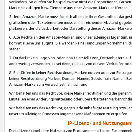
verändern. So dürfen Sie beispielsweise nicht die Proportionen, Farb
Marke hinzufügen bzw. Elemente aus einer Amazon-Marke entfernen.
5. Jede Amazon-Marke muss für sich alleine in ihrer Gesamtheit darge
grafischen oder Textelementen muss ein hinreichender Abstand gegebe
platzieren, der die Lesbarkeit oder Darstellung dieser Amazon-Marke b
6. Alle Rechte an den Amazon-Marken sind unser alleiniges Eigentum, 
kommt alleine uns zugute. Sie werden keine Handlungen vornehmen, 
stehen.
7. Du darfst kein Logo von, oder Inhalte erstellt von,
Drittanbietern au
anderweitig verwenden, es sei denn, du hast von diesem Verkäufer oder
8. Sie dürfen in keiner Rechtsordnung Marken nutzen oder zur Eintragu
keiner Rechtsordnung Marken, Domain-Namen, Subdomain-Namen, Benu
Amazon-Marke zum Verwechseln ähnlich sind.
Wir behalten uns das Recht vor, diese Markenrichtlinien und die gene
Einstellen einer Änderungsmitteilung oder überarbeiteter Markenricht
Wir behalten uns das Recht vor, gegen jede unbefugte Nutzung bzw. jede 
unserem alleinigen Ermessen angemessene Maßnahmen zu ergreifen.
IP-Lizenz- und Nutzungsan
Diese Lizenz regelt Ihre Nutzung von Programminhalten im Zusammen