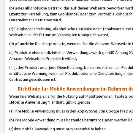
(b) jedes alkoholische Getränk, das auf deiner Webseite beworben wird
Lizenz zur Herstellung, zum Großhandel oder zum Vertrieb alkoholisch
Unternehmens betrieben wird,
(c) Säuglingsnahruhrung, alkoholische Getränke oder Tabakwaren und E
Webseiten in der EU und im Vereinigten Königreich wirbst,
(d) pflanzliche Raucherprodukte, wenn du für die Amazon-Webseite in B
(e) Produkte ohne medizinischen Verwendungszweck gemäß Anhang XVI 
Amazon-Webseite in Frankreich wirbst,
(f) jedes Produkt oder jede Dienstleistung, bei der es sich um ein Prod
erhältst eine Warnung, wenn ein Produkt oder eine Dienstleistung in de
Central ausgeschlossen ist.
Richtlinie für Mobile Anwendungen im Rahmen de
Wenn Ihre Website eine für die Nutzung auf Mobiltelefonen, Tablets 
„
Mobile Anwendung
“) enthält, gilt Folgendes:
(a) Ihre Mobile Anwendung muss in den App-Stores von Google Play, A
(b) Ihre Mobile Anwendung muss kostenlos heruntergeladen werden könn
(c) Ihre Mobile Anwendung muss originäre Inhalte haben,