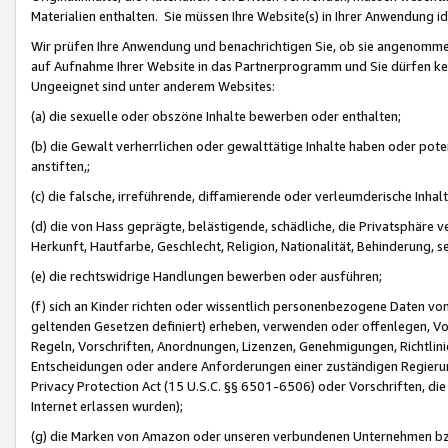
Materialien enthalten. Sie müssen Ihre Website(s) in Ihrer Anwendung ide
Wir prüfen Ihre Anwendung und benachrichtigen Sie, ob sie angenommen
auf Aufnahme Ihrer Website in das Partnerprogramm und Sie dürfen kei
Ungeeignet sind unter anderem Websites:
(a) die sexuelle oder obszöne Inhalte bewerben oder enthalten;
(b) die Gewalt verherrlichen oder gewalttätige Inhalte haben oder pot
anstiften,;
(c) die falsche, irreführende, diffamierende oder verleumderische Inha
(d) die von Hass geprägte, belästigende, schädliche, die Privatsphäre v
Herkunft, Hautfarbe, Geschlecht, Religion, Nationalität, Behinderung, 
(e) die rechtswidrige Handlungen bewerben oder ausführen;
(f) sich an Kinder richten oder wissentlich personenbezogene Daten vo
geltenden Gesetzen definiert) erheben, verwenden oder offenlegen, Vo
Regeln, Vorschriften, Anordnungen, Lizenzen, Genehmigungen, Richtlini
Entscheidungen oder andere Anforderungen einer zuständigen Regierung
Privacy Protection Act (15 U.S.C. §§ 6501-6506) oder Vorschriften, di
Internet erlassen wurden);
(g) die Marken von Amazon oder unseren verbundenen Unternehmen b