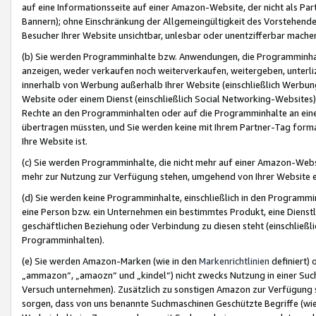
auf eine Informationsseite auf einer Amazon-Website, der nicht als Part
Bannern); ohne Einschränkung der Allgemeingültigkeit des Vorstehende
Besucher Ihrer Website unsichtbar, unlesbar oder unentzifferbar mache
(b) Sie werden Programminhalte bzw. Anwendungen, die Programminhalt
anzeigen, weder verkaufen noch weiterverkaufen, weitergeben, unterli
innerhalb von Werbung außerhalb Ihrer Website (einschließlich Werbun
Website oder einem Dienst (einschließlich Social Networking-Website
Rechte an den Programminhalten oder auf die Programminhalte an eine a
übertragen müssten, und Sie werden keine mit Ihrem Partner-Tag formati
Ihre Website ist.
(c) Sie werden Programminhalte, die nicht mehr auf einer Amazon-Websit
mehr zur Nutzung zur Verfügung stehen, umgehend von Ihrer Website e
(d) Sie werden keine Programminhalte, einschließlich in den Programmin
eine Person bzw. ein Unternehmen ein bestimmtes Produkt, eine Dienstle
geschäftlichen Beziehung oder Verbindung zu diesen steht (einschließli
Programminhalten).
(e) Sie werden Amazon-Marken (wie in den
Markenrichtlinien
definiert) 
„ammazon“, „amaozn“ und „kindel“) nicht zwecks Nutzung in einer Suc
Versuch unternehmen). Zusätzlich zu sonstigen Amazon zur Verfügung 
sorgen, dass von uns benannte Suchmaschinen Geschützte Begriffe (wie 