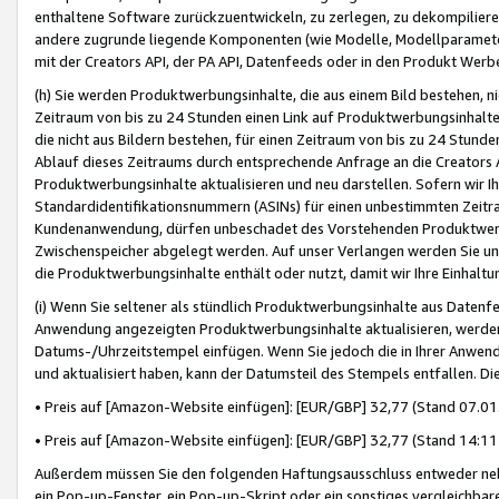
enthaltene Software zurückzuentwickeln, zu zerlegen, zu dekompilier
andere zugrunde liegende Komponenten (wie Modelle, Modellparameter
mit der Creators API, der PA API, Datenfeeds oder in den Produkt Werb
(h) Sie werden Produktwerbungsinhalte, die aus einem Bild bestehen, ni
Zeitraum von bis zu 24 Stunden einen Link auf Produktwerbungsinhalte
die nicht aus Bildern bestehen, für einen Zeitraum von bis zu 24 Stund
Ablauf dieses Zeitraums durch entsprechende Anfrage an die Creators 
Produktwerbungsinhalte aktualisieren und neu darstellen. Sofern wir Ih
Standardidentifikationsnummern (ASINs) für einen unbestimmten Zeitra
Kundenanwendung, dürfen unbeschadet des Vorstehenden Produktwerbu
Zwischenspeicher abgelegt werden. Auf unser Verlangen werden Sie un
die Produktwerbungsinhalte enthält oder nutzt, damit wir Ihre Einhalt
(i) Wenn Sie seltener als stündlich Produktwerbungsinhalte aus Datenfe
Anwendung angezeigten Produktwerbungsinhalte aktualisieren, werden 
Datums-/Uhrzeitstempel einfügen. Wenn Sie jedoch die in Ihrer Anwe
und aktualisiert haben, kann der Datumsteil des Stempels entfallen. Dies
• Preis auf [Amazon-Website einfügen]: [EUR/GBP] 32,77 (Stand 07.01.
• Preis auf [Amazon-Website einfügen]: [EUR/GBP] 32,77 (Stand 14:11 
Außerdem müssen Sie den folgenden Haftungsausschluss entweder neb
ein Pop-up-Fenster, ein Pop-up-Skript oder ein sonstiges vergleichba