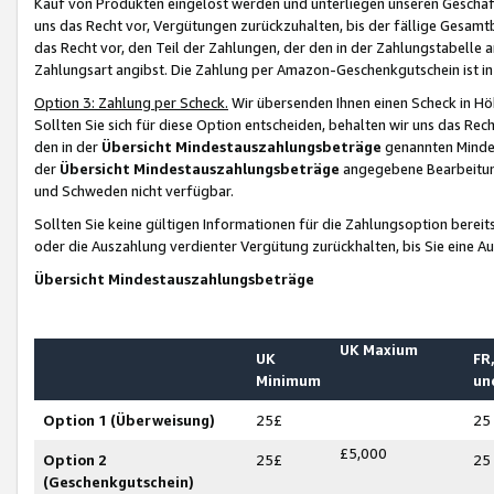
Kauf von Produkten eingelöst werden und unterliegen unseren Geschäf
uns das Recht vor, Vergütungen zurückzuhalten, bis der fällige Gesamt
das Recht vor, den Teil der Zahlungen, der den in der Zahlungstabelle 
Zahlungsart angibst. Die Zahlung per Amazon-Geschenkgutschein ist in
Option 3: Zahlung per Scheck.
Wir übersenden Ihnen einen Scheck in Höh
Sollten Sie sich für diese Option entscheiden, behalten wir uns das Rec
den in der
Übersicht Mindestauszahlungsbeträge
genannten Mindest
der
Übersicht Mindestauszahlungsbeträge
angegebene Bearbeitung
und Schweden nicht verfügbar.
Sollten Sie keine gültigen Informationen für die Zahlungsoption bereit
oder die Auszahlung verdienter Vergütung zurückhalten, bis Sie eine A
Übersicht Mindestauszahlungsbeträge
UK Maxium
UK
FR,
Minimum
un
Option 1 (Überweisung)
25£
25
£5,000
Option 2
25£
25
(Geschenkgutschein)