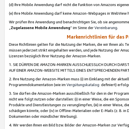
(d) Ihre Mobile Anwendung darf nicht die Funktion von Amazons eige
(e) Ihre Mobile Anwendung darf keine Amazon-Webpages in WebView 
Wir prüfen Ihre Anwendung und benachrichtigen Sie, ob sie angenomm
„
Zugelassene Mobile Anwendung
“ im Sinne der
Vereinbarung
.
Markenrichtlinien für das 
Diese Richtlinien gelten für die Nutzung der Marken, die wir Ihnen als 
müssen jederzeit strikt eingehalten werden, und jede Nutzung der Ama
Lizenzen bezüglich Ihrer Nutzung der Amazon-Marken.
1. SIE DÜRFEN DIE AMAZON-MARKEN AUSSCHLIESSLICH DURCH DARS
AUF EINER AMAZON-WEBSITE MITTELS EINES ENTSPRECHENDEN PART
2. Ihre Nutzung der Amazon-Marken muss (i) im Einklang mit der aktuells
Programmdokumentation (wie im
Vergütungskatalog
definiert) erfolg
3. Sie dürfen die Amazon-Marken ausschließlich für den in der Progr
nicht wie folgt nutzen oder darstellen: (i) in einer Weise, die ein Spo
Produkte und Dienstleistungen zu verunglimpfen, (iii) in einer Weise
schädigen könnte, oder (iv) in Offline-Materialien oder E-Mails (z. B.
Dokumenten oder mündlicher Werbung).
4. Wir werden Ihnen ein Bild bzw. Bilder der Amazon-Marken zur Verfüg