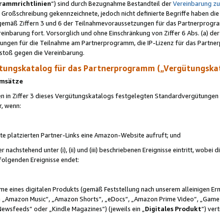
rammrichtlinien
“) sind durch Bezugnahme Bestandteil der
Vereinbarung z
Großschreibung gekennzeichnete, jedoch nicht definierte Begriffe haben die
 gemäß Ziffern 3 und 6 der Teilnahmevoraussetzungen für das Partnerprogram
nbarung fort. Vorsorglich und ohne Einschränkung von Ziffer 6 Abs. (a) der
ungen für die Teilnahme am Partnerprogramm, die IP-Lizenz für das Partner
rstoß gegen die Vereinbarung.
ungskatalog für das Partnerprogramm („Vergütungska
 Umsätze
n in Ziffer 3 dieses Vergütungskatalogs festgelegten Standardvergütungen v
r, wenn:
ite platzierten Partner-Links eine Amazon-Website aufruft; und
r nachstehend unter (i), (ii) und (iii) beschriebenen Ereignisse eintritt, wobe
 folgenden Ereignisse endet:
hme eines digitalen Produkts (gemäß Feststellung nach unserem alleinigen 
 „Amazon Music“, „Amazon Shorts“, „eDocs“, „Amazon Prime Video“, „Game
Newsfeeds“ oder „Kindle Magazines“) (jeweils ein „
Digitales Produkt
“) ver