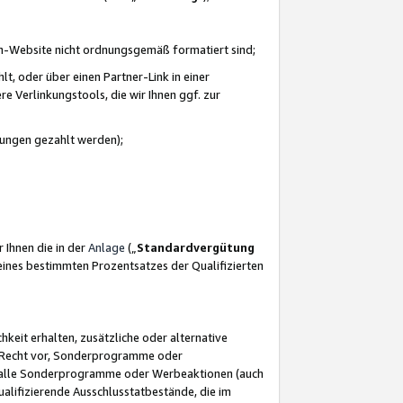
azon-Website nicht ordnungsgemäß formatiert sind;
, oder über einen Partner-Link in einer
e Verlinkungstools, die wir Ihnen ggf. zur
ütungen gezahlt werden);
 Ihnen die in der
Anlage
(„
Standardvergütung
ines bestimmten Prozentsatzes der Qualifizierten
eit erhalten, zusätzliche oder alternative
as Recht vor, Sonderprogramme oder
für alle Sonderprogramme oder Werbeaktionen (auch
lifizierende Ausschlusstatbestände, die im