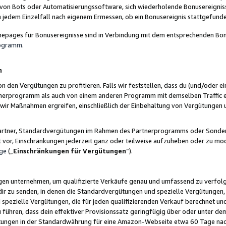
 von Bots oder Automatisierungssoftware, sich wiederholende Bonusereignisse
n jedem Einzelfall nach eigenem Ermessen, ob ein Bonusereignis stattgefund
epages für Bonusereignisse sind in Verbindung mit dem entsprechenden Bonu
rogramm
.
n
den Vergütungen zu profitieren. Falls wir feststellen, dass du (und/oder ein
erprogramm als auch von einem anderen Programm mit demselben Traffic ei
n wir Maßnahmen ergreifen, einschließlich der Einbehaltung von Vergütunge
r Partner, Standardvergütungen im Rahmen des Partnerprogramms oder Sonde
ht vor, Einschränkungen jederzeit ganz oder teilweise aufzuheben oder zu mod
ge
(„
Einschränkungen für Vergütungen
“).
ngen unternehmen, um qualifizierte Verkäufe genau und umfassend zu verfol
dir zu senden, in denen die Standardvergütungen und spezielle Vergütungen, 
pezielle Vergütungen, die für jeden qualifizierenden Verkauf berechnet un
 führen, dass dein effektiver Provisionssatz geringfügig über oder unter dem
ungen in der Standardwährung für eine Amazon-Webseite etwa 60 Tage nach