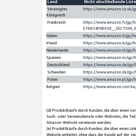
Land
Nicht abschließende List
Vereinigtes
https://www.amazon.co.uk/
Königreich
Frankreich
https://www.amazon.fr/gp/
E78834F9BA58__SECTION_
Italien
https://www.amazon.it/gp/h
Irland
https://www.amazon.ie/gp/
Niederlande
https://www.amazon.nl/gp/
Spanien
https://www.amazon.es/gp/
Deutschland
https://www.amazon.de/gp/
Schweden
https://www.amazon.de/gp/
Polen
https://www.amazon.pl/gp/
Belgien
https://www.amazon.com.be
(d) Produktkäufe durch Kunden, die über einen vo
Such- oder Verweisdienste oder Websites, die Teil
Amazon-Website verwiesen werden;
(e) Produktkäufe durch Kunden, die über einen Li
Website umleitet, ohne dass der Kunde auf der zw