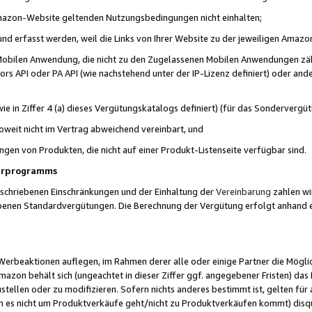
 Amazon-Website geltenden Nutzungsbedingungen nicht einhalten;
t und erfasst werden, weil die Links von Ihrer Website zu der jeweiligen Am
 Mobilen Anwendung, die nicht zu den Zugelassenen Mobilen Anwendungen zählt
s API oder PA API (wie nachstehend unter der IP-Lizenz definiert) oder ander
ie in Ziffer 4 (a) dieses Vergütungskatalogs definiert) (für das Sonderverg
weit nicht im Vertrag abweichend vereinbart, und
ngen von Produkten, die nicht auf einer Produkt-Listenseite verfügbar sind.
nerprogramms
eschriebenen Einschränkungen und der Einhaltung der
Vereinbarung
zahlen wir
ebenen Standardvergütungen. Die Berechnung der Vergütung erfolgt anhand e
beaktionen auflegen, im Rahmen derer alle oder einige Partner die Möglichk
Amazon behält sich (ungeachtet in dieser Ziffer ggf. angegebener Fristen) d
ustellen oder zu modifizieren. Sofern nichts anderes bestimmt ist, gelten 
s nicht um Produktverkäufe geht/nicht zu Produktverkäufen kommt) disqua