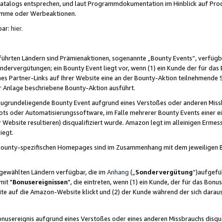
skatalogs entsprechen, und laut Programmdokumentation im Hinblick auf Pr
amme oder Werbeaktionen.
bar:
hier
.
führten Ländern sind Prämienaktionen, sogenannte „Bounty Events“, verfügb
Sondervergütungen; ein Bounty Event liegt vor, wenn (1) ein Kunde der für da
nes Partner-Links auf Ihrer Website eine an der Bounty-Aktion teilnehmende 
er Anlage beschriebene Bounty-Aktion ausführt.
ugrundeliegende Bounty Event aufgrund eines Verstoßes oder anderen Miss
ots oder Automatisierungssoftware, im Falle mehrerer Bounty Events einer e
r Website resultieren) disqualifiziert wurde. Amazon legt im alleinigen Ermess
iegt.
n Bounty-spezifischen Homepages sind im Zusammenhang mit dem jeweiligen
sgewählten Ländern verfügbar, die im
Anhang
(„
Sondervergütung
“)aufgefüh
it "
Bonusereignissen
", die eintreten, wenn (1) ein Kunde, der für das Bon
bsite auf die Amazon-Website klickt und (2) der Kunde während der sich dar
usereignis aufgrund eines Verstoßes oder eines anderen Missbrauchs disqua