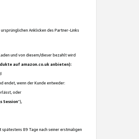
 ursprünglichen Anklicken des Partner-Links
laden und von diesem/dieser bezahlt wird
rodukte auf amazon.co.uk anbieten):
d
 und endet, wenn der Kunde entweder:
erlässt, oder
ls Session
“),
t spätestens 89 Tage nach seiner erstmaligen