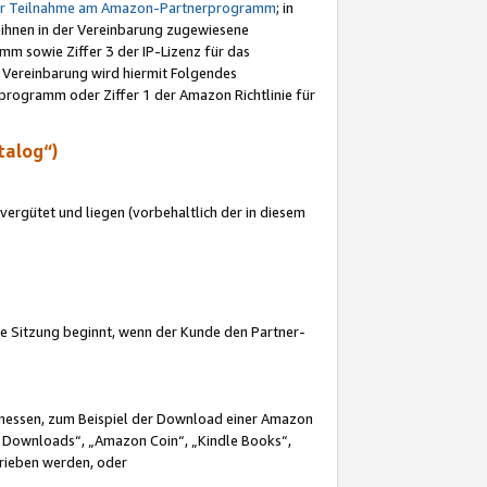
ur Teilnahme am Amazon-Partnerprogramm
; in
 ihnen in der Vereinbarung zugewiesene
m sowie Ziffer 3 der IP-Lizenz für das
 Vereinbarung wird hiermit Folgendes
programm oder Ziffer 1 der Amazon Richtlinie für
talog“)
ergütet und liegen (vorbehaltlich der in diesem
i die Sitzung beginnt, wenn der Kunde den Partner-
Ermessen, zum Beispiel der Download einer Amazon
 Downloads“, „Amazon Coin“, „Kindle Books“,
trieben werden, oder