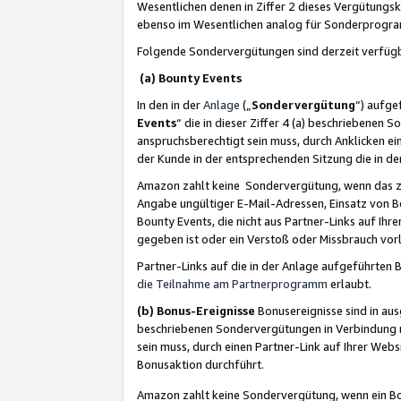
Wesentlichen denen in Ziffer 2 dieses Vergütung
ebenso im Wesentlichen analog für Sonderprogr
Folgende Sondervergütungen sind derzeit verfüg
(a) Bounty Events
In den in der
Anlage
(„
Sondervergütung
“) aufge
Events
“ die in dieser Ziffer 4 (a) beschriebenen 
anspruchsberechtigt sein muss, durch Anklicken ei
der Kunde in der entsprechenden Sitzung die in d
Amazon zahlt keine Sondervergütung, wenn das z
Angabe ungültiger E-Mail-Adressen, Einsatz von B
Bounty Events, die nicht aus Partner-Links auf Ihre
gegeben ist oder ein Verstoß oder Missbrauch vorl
Partner-Links auf die in der Anlage aufgeführte
die Teilnahme am Partnerprogramm
erlaubt.
(b) Bonus-Ereignisse
Bonusereignisse sind in au
beschriebenen Sondervergütungen in Verbindung m
sein muss, durch einen Partner-Link auf Ihrer We
Bonusaktion durchführt.
Amazon zahlt keine Sondervergütung, wenn ein Bon