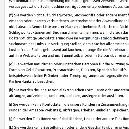
Werbeinhalte im Zusammenhang mit Suchergebnissen verwendet werden,
vorausgesetzt die Suchmaschine verfügt über entsprechende Ausschlu
(f) Sie werden nicht auf Schlagwörter, Suchbegriffe oder andere Ident
Amazon oder unseren verbundenen Unternehmen oder Abwandlungen bzw
nicht abschließende Liste unserer Marken entnehmen Sie bitte der Nich
Schlagwortauktionen auf Suchmaschinen teilnehmen, wenn die sich da
Kostenpflichtige Suchplatzierung (wie im
Vergütungskatalog
definiert
Suchmaschinen Links zur Verfügung stellen, damit Sie bei allgemeinen I
kostenfreien Suchergebnissen) auftauchen, solange Sie die
Vereinbaru
auf Ihre Website leiten und nicht unmittelbar oder mittelbar über eine
(g) Sie werden natürlichen oder juristischen Personen für die Nutzung 
Form von Geld, Rabatten, Preisnachlässen, Punkten, Spenden für Hilfs
beispielsweise keine Prämien- oder Treueprogramme auflegen, die Anrei
Partner-Links zu besuchen.
(h) Sie werden die Inhalte von elektronischen Formularen oder anderem M
abfangen, aufzeichnen, umleiten, auslesen, auslegen oder ausfüllen.
(i) Sie werden keine Kontodaten, die unsere Kunden im Zusammenhang 
Kunden der Amazon-Websites), abfragen, erheben, einholen, speichern,
(j) Sie werden Funktionen von Schaltflächen, Links oder andere Funkti
(k) Sie werden keine Bestellungen oder andere Geschäfte über eine Ama