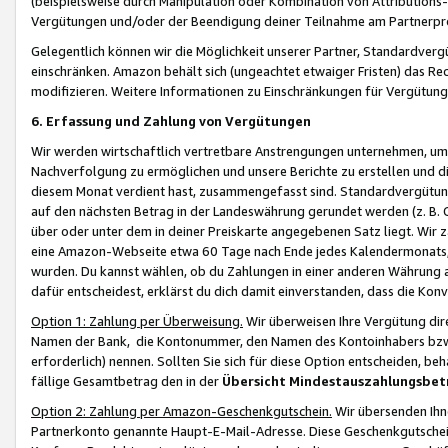
(beispielsweise durch Manipulation oder Kombination von Attributions-
Vergütungen und/oder der Beendigung deiner Teilnahme am Partnerp
Gelegentlich können wir die Möglichkeit unserer Partner, Standardv
einschränken. Amazon behält sich (ungeachtet etwaiger Fristen) das Re
modifizieren. Weitere Informationen zu Einschränkungen für Vergütung
6. Erfassung und Zahlung von Vergütungen
Wir werden wirtschaftlich vertretbare Anstrengungen unternehmen, um 
Nachverfolgung zu ermöglichen und unsere Berichte zu erstellen und di
diesem Monat verdient hast, zusammengefasst sind. Standardvergütung
auf den nächsten Betrag in der Landeswährung gerundet werden (z. B. C
über oder unter dem in deiner Preiskarte angegebenen Satz liegt. Wir
eine Amazon-Webseite etwa 60 Tage nach Ende jedes Kalendermonats, i
wurden. Du kannst wählen, ob du Zahlungen in einer anderen Währung
dafür entscheidest, erklärst du dich damit einverstanden, dass die K
Option 1: Zahlung per Überweisung.
Wir überweisen Ihre Vergütung dir
Namen der Bank, die Kontonummer, den Namen des Kontoinhabers bzw. a
erforderlich) nennen. Sollten Sie sich für diese Option entscheiden, be
fällige Gesamtbetrag den in der
Übersicht Mindestauszahlungsbet
Option 2: Zahlung per Amazon-Geschenkgutschein.
Wir übersenden Ihne
Partnerkonto genannte Haupt-E-Mail-Adresse. Diese Geschenkgutschei