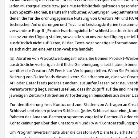
jeden Musterquellcode bzw. jede Musterbibliothek geltenden gesonder
auch Spezifikationen, Benutzerhandbücher, Anleitungen, Begleitmaterial
denen die für die ordnungsgemäße Nutzung von Creators API und PA A
technischen Anforderungen und Test- und Leistungskriterien (zusammen
verwendete Begriff „Produktwerbungsinhalte“ schließt ausdrücklich al
Lizenz zur Verfügung stellen, sowie alle von uns zur Verfügung gestel
ausdrücklich nicht auf Daten, Bilder, Texte oder sonstige Informatione
es sich nicht um eine Amazon-Website handelt.
(b) Abrufen von Produktwerbungsinhalten. Sie können Produkt-Werbein
ausdrückliche vorherige schriftliche Genehmigung erteilt haben, könn
wir über die Creators API Feeds zur Verfügung stellen. Wenn Sie Produk
Nutzung von Datenfeeds dieser Lizenz. Sie erkennen an, dass wir Creat
API oder Datenfeeds jederzeit ändern, auslaufen lassen oder neu veröffe
Verantwortung liegt, sicherzustellen, dass Ihr Zugriff auf die und Ihr
jeweiligen Zeitpunkt aktuellen Anforderungen (einschließlich dieser Liz
Zur Identifizierung Ihres Kontos und zum Stellen von Anfragen an Crea
Schlüssel und einem privaten Schlüssel (jedes Schlüsselpaar eine „Kon
Rahmen des Amazon-Partnerprogramms zugeteilte Partner-ID oder ein
Kontokennungen über den Creators API und PA API Kontoerstellungspro
Um Programmwerbeinhalte über die Creators API Dienste zu erhalten, m