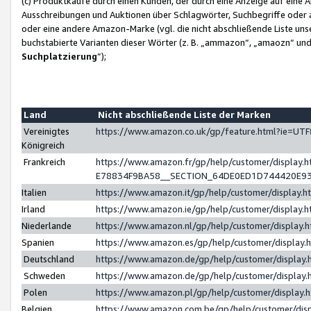
(c) Produktkäufe durch einen Kunden, der durch eine Anzeige auf eine 
Ausschreibungen und Auktionen über Schlagwörter, Suchbegriffe oder 
oder eine andere Amazon-Marke (vgl. die nicht abschließende Liste un
buchstabierte Varianten dieser Wörter (z. B. „ammazon“, „amaozn“ und „
Suchplatzierung
”);
Land
Nicht abschließende Liste der Marken
Vereinigtes
https://www.amazon.co.uk/gp/feature.html?ie=U
Königreich
Frankreich
https://www.amazon.fr/gp/help/customer/displa
E78834F9BA58__SECTION_64DE0ED1D744420E9
Italien
https://www.amazon.it/gp/help/customer/display
Irland
https://www.amazon.ie/gp/help/customer/displa
Niederlande
https://www.amazon.nl/gp/help/customer/display
Spanien
https://www.amazon.es/gp/help/customer/display
Deutschland
https://www.amazon.de/gp/help/customer/displa
Schweden
https://www.amazon.de/gp/help/customer/displa
Polen
https://www.amazon.pl/gp/help/customer/display
Belgien
https://www.amazon.com.be/gp/help/customer/d