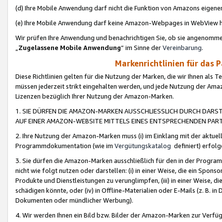
(d) Ihre Mobile Anwendung darf nicht die Funktion von Amazons eige
(e) Ihre Mobile Anwendung darf keine Amazon-Webpages in WebView 
Wir prüfen Ihre Anwendung und benachrichtigen Sie, ob sie angenomm
„
Zugelassene Mobile Anwendung
“ im Sinne der
Vereinbarung
.
Markenrichtlinien für das 
Diese Richtlinien gelten für die Nutzung der Marken, die wir Ihnen als 
müssen jederzeit strikt eingehalten werden, und jede Nutzung der Ama
Lizenzen bezüglich Ihrer Nutzung der Amazon-Marken.
1. SIE DÜRFEN DIE AMAZON-MARKEN AUSSCHLIESSLICH DURCH DARS
AUF EINER AMAZON-WEBSITE MITTELS EINES ENTSPRECHENDEN PART
2. Ihre Nutzung der Amazon-Marken muss (i) im Einklang mit der aktuells
Programmdokumentation (wie im
Vergütungskatalog
definiert) erfolg
3. Sie dürfen die Amazon-Marken ausschließlich für den in der Progr
nicht wie folgt nutzen oder darstellen: (i) in einer Weise, die ein Spo
Produkte und Dienstleistungen zu verunglimpfen, (iii) in einer Weise
schädigen könnte, oder (iv) in Offline-Materialien oder E-Mails (z. B.
Dokumenten oder mündlicher Werbung).
4. Wir werden Ihnen ein Bild bzw. Bilder der Amazon-Marken zur Verfüg