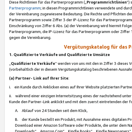
Diese Richtlinien für das Partnerprogramm („
Programmrichtlinien
“)
Partnerprogramm
; in diesen Programmrichtlinien verwendete und durch
der Vereinbarung zugewiesene Bedeutung. Die Rechte und Pflichten de
Partnerprogramm sowie Ziffer 3 der IP-Lizenz für das Partnerprogram
Einschränkung von Ziffer 6 Abs. (a) der Vereinbarung wird hiermit Fol
Partnerprogramm, die IP-Lizenz für das Partnerprogramm oder Ziffer 1
gegen die Vereinbarung.
Vergütungskatalog für das 
1. Qualifizierte Verkäufe und Qualifizierte Umsätze
„
Qualifizierte Verkäufe
“ werden von uns mit den in Ziffer 3 diese
(vorbehaltlich der in diesem Vergütungskatalog beschriebenen Ausnah
(a) Partner- Link auf Ihrer Site
:
i. ein Kunde durch Anklicken eines auf Ihrer Website platzierten Part
ii. während einer einzigen Internetsitzung eines der nachstehend unter (i)
Kunde den Partner-Link anklickt und mit dem zuerst eintretenden der f
A. Ablauf von 24 Stunden seit dem Klick,
B. der Kunde bestellt ein Produkt, mit Ausnahme eines digitalen P
Download einer Amazon Software oder Produkte, die unter dem N
Downloads“, „Amazon Coin“, „Kindle Books“, „Kindle Newspapers“, „