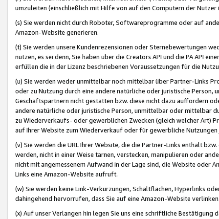
umzuleiten (einschließlich mit Hilfe von auf den Computern der Nutzer i
(s) Sie werden nicht durch Roboter, Softwareprogramme oder auf andere
Amazon-Website generieren.
(t) Sie werden unsere Kundenrezensionen oder Sternebewertungen wed
nutzen, es sei denn, Sie haben über die Creators API und die PA API e
erfüllen die in der Lizenz beschriebenen Voraussetzungen für die Nutzu
(u) Sie werden weder unmittelbar noch mittelbar über Partner-Links P
oder zu Nutzung durch eine andere natürliche oder juristische Person,
Geschäftspartnern nicht gestatten bzw. diese nicht dazu auffordern od
andere natürliche oder juristische Person, unmittelbar oder mittelbar
zu Wiederverkaufs- oder gewerblichen Zwecken (gleich welcher Art) 
auf Ihrer Website zum Wiederverkauf oder für gewerbliche Nutzungen 
(v) Sie werden die URL Ihrer Website, die die Partner-Links enthält b
werden, nicht in einer Weise tarnen, verstecken, manipulieren oder and
nicht mit angemessenem Aufwand in der Lage sind, die Website oder A
Links eine Amazon-Website aufruft.
(w) Sie werden keine Link-Verkürzungen, Schaltflächen, Hyperlinks ode
dahingehend hervorrufen, dass Sie auf eine Amazon-Website verlinken
(x) Auf unser Verlangen hin legen Sie uns eine schriftliche Bestätigung