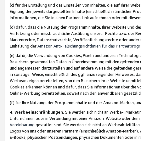
(c) für die Erstellung und das Einstellen von Inhalten, die auf Ihrer We
Eignung der jeweils dargestellten Inhalte (einschließlich sämtlicher 
Informationen, die Sie in einen Partner-Link aufnehmen oder mit diese
(d) dafür, dass die Nutzung der Programminhalte, Ihrer Website und des 
Verletzung oder missbräuchliche Ausübung unserer Rechte bzw. der Recht
Markenrechte, Datenschutzrechte, Veröffentlichungsrechte oder anderer
Einhaltung der
Amazon Anti-Fälschungsrichtlinien für das Partnerpro
(e) dafür, die Verwendung von Cookies, Pixeln und anderen Technologien
Besuchern gesammelten Daten in Übereinstimmung mit den geltenden Ge
und angemessen darzustellen und auf andere Weise die geltenden geset
in sonstiger Weise, einschließlich des ggf. anzuzeigenden Hinweises, d
Werbeanzeigen bereitstellen, von den Besuchern Ihrer Website unmitte
Cookies erkennen können und dafür, dass Sie Informationen über die v
Online-Werbung bereitstellen, soweit nach den anwendbaren gesetzlic
(f) für Ihre Nutzung, der Programminhalte und der Amazon-Marken, u
4. Werbeeinschränkungen.
Sie werden sich nicht an Werbe-, Market
Unternehmen oder in Verbindung mit einer Amazon-Website oder dem Pa
Vereinbarung
gestattet sind. Sie werden sich nicht an Werbeaktivitäten
Logos von uns oder unseren Partnern (einschließlich Amazon-Marken), 
E-Books, physischen Postsendungen, physischen Dokumenten oder in 