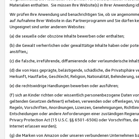
Materialien enthalten. Sie müssen Ihre Website(s) in Ihrer Anwendung ide
Wir prüfen Ihre Anwendung und benachrichtigen Sie, ob sie angenommen
auf Aufnahme Ihrer Website in das Partnerprogramm und Sie dürfen kei
Ungeeignet sind unter anderem Websites:
(a) die sexuelle oder obszöne Inhalte bewerben oder enthalten;
(b) die Gewalt verherrlichen oder gewalttätige Inhalte haben oder pot
anstiften,;
(c) die falsche, irreführende, diffamierende oder verleumderische Inha
(d) die von Hass geprägte, belästigende, schädliche, die Privatsphäre v
Herkunft, Hautfarbe, Geschlecht, Religion, Nationalität, Behinderung, 
(e) die rechtswidrige Handlungen bewerben oder ausführen;
(f) sich an Kinder richten oder wissentlich personenbezogene Daten vo
geltenden Gesetzen definiert) erheben, verwenden oder offenlegen, Vo
Regeln, Vorschriften, Anordnungen, Lizenzen, Genehmigungen, Richtlini
Entscheidungen oder andere Anforderungen einer zuständigen Regierung
Privacy Protection Act (15 U.S.C. §§ 6501-6506) oder Vorschriften, di
Internet erlassen wurden);
(g) die Marken von Amazon oder unseren verbundenen Unternehmen b