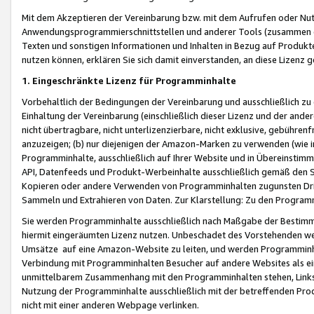
Mit dem Akzeptieren der Vereinbarung bzw. mit dem Aufrufen oder Nutz
Anwendungsprogrammierschnittstellen und anderer Tools (zusammen die
Texten und sonstigen Informationen und Inhalten in Bezug auf Produkte
nutzen können, erklären Sie sich damit einverstanden, an diese Lizenz 
1. Eingeschränkte Lizenz für Programminhalte
Vorbehaltlich der Bedingungen der Vereinbarung und ausschließlich z
Einhaltung der Vereinbarung (einschließlich dieser Lizenz und der ande
nicht übertragbare, nicht unterlizenzierbare, nicht exklusive, gebühren
anzuzeigen; (b) nur diejenigen der Amazon-Marken zu verwenden (wie in 
Programminhalte, ausschließlich auf Ihrer Website und in Übereinstimmu
API, Datenfeeds und Produkt-Werbeinhalte ausschließlich gemäß den Spe
Kopieren oder andere Verwenden von Programminhalten zugunsten Dri
Sammeln und Extrahieren von Daten. Zur Klarstellung: Zu den Program
Sie werden Programminhalte ausschließlich nach Maßgabe der Besti
hiermit eingeräumten Lizenz nutzen. Unbeschadet des Vorstehenden we
Umsätze auf eine Amazon-Website zu leiten, und werden Programminhal
Verbindung mit Programminhalten Besucher auf andere Websites als ein
unmittelbarem Zusammenhang mit den Programminhalten stehen, Links z
Nutzung der Programminhalte ausschließlich mit der betreffenden Pr
nicht mit einer anderen Webpage verlinken.