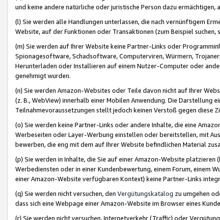
und keine andere natürliche oder juristische Person dazu ermächtigen, a
(l) Sie werden alle Handlungen unterlassen, die nach vernünftigem Erme
Website, auf der Funktionen oder Transaktionen (zum Beispiel suchen, s
(m) Sie werden auf Ihrer Website keine Partner-Links oder Programmin
Spionagesoftware, Schadsoftware, Computerviren, Würmern, Trojaner
Herunterladen oder Installieren auf einem Nutzer-Computer oder ande
genehmigt wurden.
(n) Sie werden Amazon-Websites oder Teile davon nicht auf Ihrer Websi
(z. B., WebView) innerhalb einer Mobilen Anwendung. Die Darstellung ein
Teilnahmevoraussetzungen stellt jedoch keinen Verstoß gegen diese Zif
(o) Sie werden keine Partner-Links oder andere Inhalte, die eine Am
Werbeseiten oder Layer-Werbung einstellen oder bereitstellen, mit Au
bewerben, die eng mit dem auf Ihrer Website befindlichen Material z
(p) Sie werden in Inhalte, die Sie auf einer Amazon-Website platzier
Werbediensten oder in einer Kundenbewertung, einem Forum, einem Wun
einer Amazon-Website verfügbaren Kontext) keine Partner-Links integr
(q) Sie werden nicht versuchen, den
Vergütungskatalog
zu umgehen oder
dass sich eine Webpage einer Amazon-Website im Browser eines Kunden 
(r) Sie werden nicht versuchen, Internetverkehr (Traffic) oder Vergü