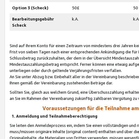
Option 3 (Scheck)
50£
50
Bearbeitungsgebühr
k.A.
k.A
Scheck
Sind auf Ihrem Konto für einen Zeitraum von mindestens drei Jahren kein
Frist von sieben Tagen nach einer entsprechenden Ankündigung die für
Schlussbetrag zurückzuhalten, der dem in der Übersicht Mindestausz
Mindestauszahlungsbetrag entspricht. Ferner können eine etwaig aufg
unterliegen oder durch geltende Verjährungsfristen verfallen.
An Sie unter Abzug bzw. Einbehalt aller in der Vereinbarung beschrieb
Ihnen gemäß der Vereinbarung zustehenden Beträge dar.
Sollten Sie, gleich aus welchem Grund, eine Überschusszahlung erhalte
an Sie im Rahmen der Vereinbarung zukünftig zahlbaren Vergütung zu 
Voraussetzungen für die Teilnahme a
1. Anmeldung und Teilnahmeberechtigung
Sie leiten den Anmeldeprozess ein, indem Sie einen vollständigen und 
muss/müssen originäre Inhalte (original content) enthalten und über d
Originalinhalte, die Materialien von Dritten verwenden, müssen wese