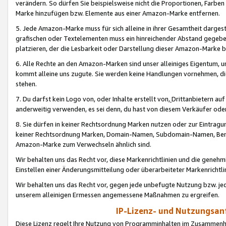
verändern. So dürfen Sie beispielsweise nicht die Proportionen, Farb
Marke hinzufügen bzw. Elemente aus einer Amazon-Marke entfernen.
5. Jede Amazon-Marke muss für sich alleine in ihrer Gesamtheit darge
grafischen oder Textelementen muss ein hinreichender Abstand gegebe
platzieren, der die Lesbarkeit oder Darstellung dieser Amazon-Marke b
6. Alle Rechte an den Amazon-Marken sind unser alleiniges Eigentum, 
kommt alleine uns zugute. Sie werden keine Handlungen vornehmen, 
stehen.
7. Du darfst kein Logo von, oder Inhalte erstellt von,
Drittanbietern au
anderweitig verwenden, es sei denn, du hast von diesem Verkäufer oder
8. Sie dürfen in keiner Rechtsordnung Marken nutzen oder zur Eintragu
keiner Rechtsordnung Marken, Domain-Namen, Subdomain-Namen, Benu
Amazon-Marke zum Verwechseln ähnlich sind.
Wir behalten uns das Recht vor, diese Markenrichtlinien und die gene
Einstellen einer Änderungsmitteilung oder überarbeiteter Markenricht
Wir behalten uns das Recht vor, gegen jede unbefugte Nutzung bzw. jede 
unserem alleinigen Ermessen angemessene Maßnahmen zu ergreifen.
IP-Lizenz- und Nutzungsan
Diese Lizenz regelt Ihre Nutzung von Programminhalten im Zusammen