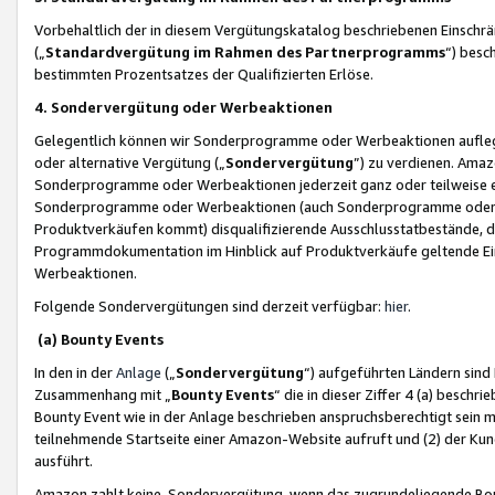
Vorbehaltlich der in diesem Vergütungskatalog beschriebenen Einschr
(„
Standardvergütung im Rahmen des Partnerprogramms
“) besc
bestimmten Prozentsatzes der Qualifizierten Erlöse.
4. Sondervergütung oder Werbeaktionen
Gelegentlich können wir Sonderprogramme oder Werbeaktionen auflegen,
oder alternative Vergütung („
Sondervergütung
”) zu verdienen. Amazo
Sonderprogramme oder Werbeaktionen jederzeit ganz oder teilweise einz
Sonderprogramme oder Werbeaktionen (auch Sonderprogramme oder We
Produktverkäufen kommt) disqualifizierende Ausschlusstatbestände, di
Programmdokumentation im Hinblick auf Produktverkäufe geltende E
Werbeaktionen.
Folgende Sondervergütungen sind derzeit verfügbar:
hier
.
(a) Bounty Events
In den in der
Anlage
(„
Sondervergütung
“) aufgeführten Ländern sind
Zusammenhang mit „
Bounty Events
“ die in dieser Ziffer 4 (a) besch
Bounty Event wie in der Anlage beschrieben anspruchsberechtigt sein mu
teilnehmende Startseite einer Amazon-Website aufruft und (2) der Kun
ausführt.
Amazon zahlt keine Sondervergütung, wenn das zugrundeliegende Boun