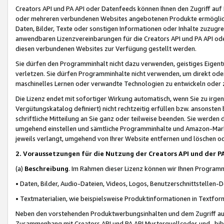
Creators API und PA API oder Datenfeeds können Ihnen den Zugriff auf D
oder mehreren verbundenen Websites angebotenen Produkte ermögliche
Daten, Bilder, Texte oder sonstigen Informationen oder Inhalte zuzugre
anwendbaren Lizenzvereinbarungen für die Creators API und PA API od
diesen verbundenen Websites zur Verfügung gestellt werden.
Sie dürfen den Programminhalt nicht dazu verwenden, geistiges Eigent
verletzen. Sie dürfen Programminhalte nicht verwenden, um direkt ode
maschinelles Lernen oder verwandte Technologien zu entwickeln oder zu
Die Lizenz endet mit sofortiger Wirkung automatisch, wenn Sie zu irg
Vergütungskatalog definiert) nicht rechtzeitig erfüllen bzw. ansonsten
schriftliche Mitteilung an Sie ganz oder teilweise beenden. Sie werden
umgehend einstellen und sämtliche Programminhalte und Amazon-Marke
jeweils verlangt, umgehend von Ihrer Website entfernen und löschen od
2. Voraussetzungen für die Nutzung der Creators API und der P
(a)
Beschreibung
. Im Rahmen dieser Lizenz können wir Ihnen Programmi
• Daten, Bilder, Audio-Dateien, Videos, Logos, Benutzerschnittstellen-
• Textmaterialien, wie beispielsweise Produktinformationen in Textfor
Neben den vorstehenden Produktwerbungsinhalten und dem Zugriff auf 
Zusammenhang mit Creators API und PA API Musterquellcodes und -bibli