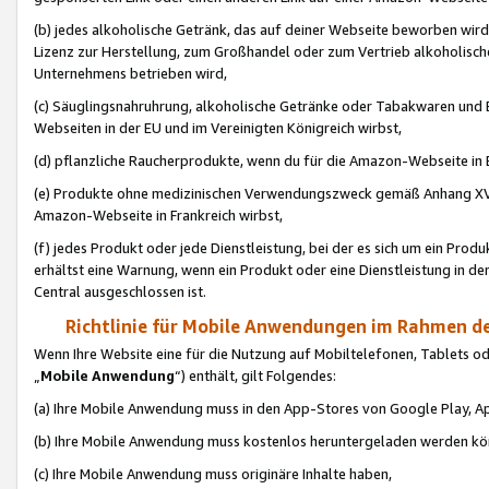
(b) jedes alkoholische Getränk, das auf deiner Webseite beworben wird
Lizenz zur Herstellung, zum Großhandel oder zum Vertrieb alkoholisch
Unternehmens betrieben wird,
(c) Säuglingsnahruhrung, alkoholische Getränke oder Tabakwaren und E
Webseiten in der EU und im Vereinigten Königreich wirbst,
(d) pflanzliche Raucherprodukte, wenn du für die Amazon-Webseite in B
(e) Produkte ohne medizinischen Verwendungszweck gemäß Anhang XVI 
Amazon-Webseite in Frankreich wirbst,
(f) jedes Produkt oder jede Dienstleistung, bei der es sich um ein Prod
erhältst eine Warnung, wenn ein Produkt oder eine Dienstleistung in de
Central ausgeschlossen ist.
Richtlinie für Mobile Anwendungen im Rahmen de
Wenn Ihre Website eine für die Nutzung auf Mobiltelefonen, Tablets 
„
Mobile Anwendung
“) enthält, gilt Folgendes:
(a) Ihre Mobile Anwendung muss in den App-Stores von Google Play, A
(b) Ihre Mobile Anwendung muss kostenlos heruntergeladen werden könn
(c) Ihre Mobile Anwendung muss originäre Inhalte haben,