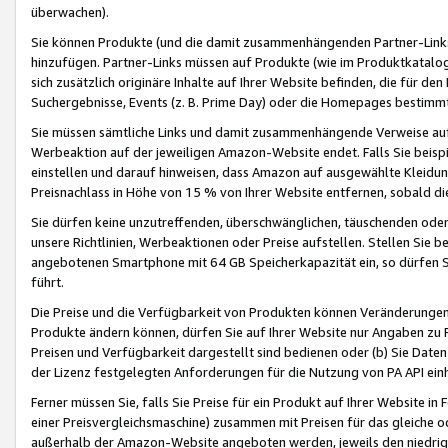
überwachen).
Sie können Produkte (und die damit zusammenhängenden Partner-Links)
hinzufügen. Partner-Links müssen auf Produkte (wie im Produktkatalog de
sich zusätzlich originäre Inhalte auf Ihrer Website befinden, die für 
Suchergebnisse, Events (z. B. Prime Day) oder die Homepages bestimmte
Sie müssen sämtliche Links und damit zusammenhängende Verweise auf z
Werbeaktion auf der jeweiligen Amazon-Website endet. Falls Sie beisp
einstellen und darauf hinweisen, dass Amazon auf ausgewählte Kleidun
Preisnachlass in Höhe von 15 % von Ihrer Website entfernen, sobald di
Sie dürfen keine unzutreffenden, überschwänglichen, täuschenden od
unsere Richtlinien, Werbeaktionen oder Preise aufstellen. Stellen Sie 
angebotenen Smartphone mit 64 GB Speicherkapazität ein, so dürfen S
führt.
Die Preise und die Verfügbarkeit von Produkten können Veränderungen 
Produkte ändern können, dürfen Sie auf Ihrer Website nur Angaben zu P
Preisen und Verfügbarkeit dargestellt sind bedienen oder (b) Sie Daten
der Lizenz festgelegten Anforderungen für die Nutzung von PA API einh
Ferner müssen Sie, falls Sie Preise für ein Produkt auf Ihrer Website in 
einer Preisvergleichsmaschine) zusammen mit Preisen für das gleiche o
außerhalb der Amazon-Website angeboten werden, jeweils den niedrigst