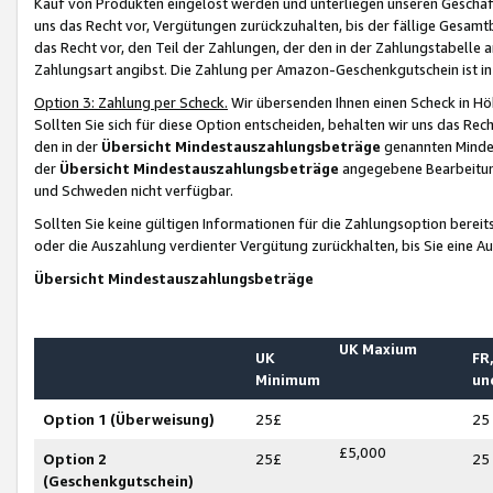
Kauf von Produkten eingelöst werden und unterliegen unseren Geschäf
uns das Recht vor, Vergütungen zurückzuhalten, bis der fällige Gesamt
das Recht vor, den Teil der Zahlungen, der den in der Zahlungstabelle 
Zahlungsart angibst. Die Zahlung per Amazon-Geschenkgutschein ist in
Option 3: Zahlung per Scheck.
Wir übersenden Ihnen einen Scheck in Höh
Sollten Sie sich für diese Option entscheiden, behalten wir uns das Rec
den in der
Übersicht Mindestauszahlungsbeträge
genannten Mindest
der
Übersicht Mindestauszahlungsbeträge
angegebene Bearbeitung
und Schweden nicht verfügbar.
Sollten Sie keine gültigen Informationen für die Zahlungsoption bereit
oder die Auszahlung verdienter Vergütung zurückhalten, bis Sie eine A
Übersicht Mindestauszahlungsbeträge
UK Maxium
UK
FR,
Minimum
un
Option 1 (Überweisung)
25£
25
£5,000
Option 2
25£
25
(Geschenkgutschein)