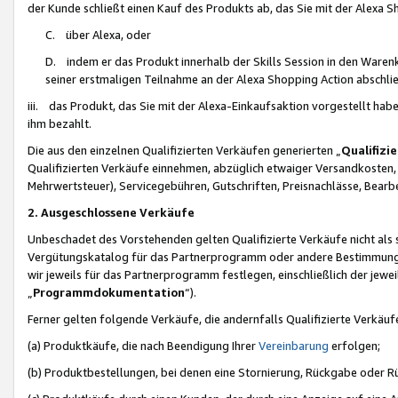
der Kunde schließt einen Kauf des Produkts ab, das Sie mit der Alexa 
C. über Alexa, oder
D. indem er das Produkt innerhalb der Skills Session in den Waren
seiner erstmaligen Teilnahme an der Alexa Shopping Action abschlie
iii. das Produkt, das Sie mit der Alexa-Einkaufsaktion vorgestellt ha
ihm bezahlt.
Die aus den einzelnen Qualifizierten Verkäufen generierten „
Qualifizi
Qualifizierten Verkäufe einnehmen, abzüglich etwaiger Versandkosten
Mehrwertsteuer), Servicegebühren, Gutschriften, Preisnachlässe, Bear
2. Ausgeschlossene Verkäufe
Unbeschadet des Vorstehenden gelten Qualifizierte Verkäufe nicht als
Vergütungskatalog für das Partnerprogramm oder andere Bestimmungen,
wir jeweils für das Partnerprogramm festlegen, einschließlich der jewe
„
Programmdokumentation
“).
Ferner gelten folgende Verkäufe, die andernfalls Qualifizierte Verkä
(a) Produktkäufe, die nach Beendigung Ihrer
Vereinbarung
erfolgen;
(b) Produktbestellungen, bei denen eine Stornierung, Rückgabe oder R