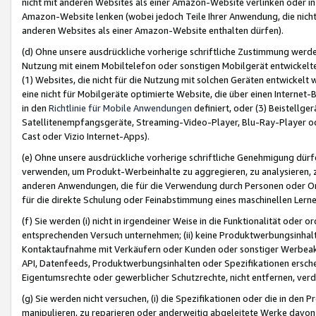
nicht mit anderen Websites als einer Amazon-Website verlinken oder i
Amazon-Website lenken (wobei jedoch Teile Ihrer Anwendung, die nich
anderen Websites als einer Amazon-Website enthalten dürfen).
(d) Ohne unsere ausdrückliche vorherige schriftliche Zustimmung werd
Nutzung mit einem Mobiltelefon oder sonstigen Mobilgerät entwickelt
(1) Websites, die nicht für die Nutzung mit solchen Geräten entwickelt
eine nicht für Mobilgeräte optimierte Website, die über einen Interne
in den
Richtlinie für Mobile Anwendungen
definiert, oder (3) Beistellge
Satellitenempfangsgeräte, Streaming-Video-Player, Blu-Ray-Player ode
Cast oder Vizio Internet-Apps).
(e) Ohne unsere ausdrückliche vorherige schriftliche Genehmigung dürfe
verwenden, um Produkt-Werbeinhalte zu aggregieren, zu analysieren, 
anderen Anwendungen, die für die Verwendung durch Personen oder Or
für die direkte Schulung oder Feinabstimmung eines maschinellen Lern
(f) Sie werden (i) nicht in irgendeiner Weise in die Funktionalität ode
entsprechenden Versuch unternehmen; (ii) keine Produktwerbungsinha
Kontaktaufnahme mit Verkäufern oder Kunden oder sonstiger Werbeaktiv
API, Datenfeeds, Produktwerbungsinhalten oder Spezifikationen erschei
Eigentumsrechte oder gewerblicher Schutzrechte, nicht entfernen, verd
(g) Sie werden nicht versuchen, (i) die Spezifikationen oder die in de
manipulieren, zu reparieren oder anderweitig abgeleitete Werke davon z