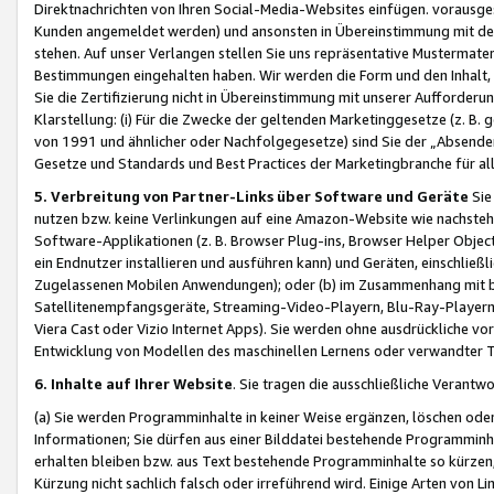
Direktnachrichten von Ihren Social-Media-Websites einfügen. vorausg
Kunden angemeldet werden) und ansonsten in Übereinstimmung mit der
stehen. Auf unser Verlangen stellen Sie uns repräsentative Mustermater
Bestimmungen eingehalten haben. Wir werden die Form und den Inhalt, di
Sie die Zertifizierung nicht in Übereinstimmung mit unserer Aufforderu
Klarstellung: (i) Für die Zwecke der geltenden Marketinggesetze (z. 
von 1991 und ähnlicher oder Nachfolgegesetze) sind Sie der „Absender“ j
Gesetze und Standards und Best Practices der Marketingbranche für 
5. Verbreitung von Partner-Links über Software und Geräte
Sie
nutzen bzw. keine Verlinkungen auf eine Amazon-Website wie nachsteh
Software-Applikationen (z. B. Browser Plug-ins, Browser Helper Objec
ein Endnutzer installieren und ausführen kann) und Geräten, einschlie
Zugelassenen Mobilen Anwendungen); oder (b) im Zusammenhang mit bzw.
Satellitenempfangsgeräte, Streaming-Video-Playern, Blu-Ray-Playern 
Viera Cast oder Vizio Internet Apps). Sie werden ohne ausdrückliche v
Entwicklung von Modellen des maschinellen Lernens oder verwandter 
6. Inhalte auf Ihrer Website
. Sie tragen die ausschließliche Verantwo
(a) Sie werden Programminhalte in keiner Weise ergänzen, löschen oder
Informationen; Sie dürfen aus einer Bilddatei bestehende Programminhal
erhalten bleiben bzw. aus Text bestehende Programminhalte so kürzen, 
Kürzung nicht sachlich falsch oder irreführend wird. Einige Arten von L