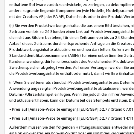
enthaltene Software zurückzuentwickeln, zu zerlegen, zu dekompilier
andere zugrunde liegende Komponenten (wie Modelle, Modellparameter
mit der Creators API, der PA API, Datenfeeds oder in den Produkt Werb
(h) Sie werden Produktwerbungsinhalte, die aus einem Bild bestehen, ni
Zeitraum von bis zu 24 Stunden einen Link auf Produktwerbungsinhalte
die nicht aus Bildern bestehen, für einen Zeitraum von bis zu 24 Stund
Ablauf dieses Zeitraums durch entsprechende Anfrage an die Creators 
Produktwerbungsinhalte aktualisieren und neu darstellen. Sofern wir Ih
Standardidentifikationsnummern (ASINs) für einen unbestimmten Zeitra
Kundenanwendung, dürfen unbeschadet des Vorstehenden Produktwerbu
Zwischenspeicher abgelegt werden. Auf unser Verlangen werden Sie un
die Produktwerbungsinhalte enthält oder nutzt, damit wir Ihre Einhalt
(i) Wenn Sie seltener als stündlich Produktwerbungsinhalte aus Datenfe
Anwendung angezeigten Produktwerbungsinhalte aktualisieren, werden 
Datums-/Uhrzeitstempel einfügen. Wenn Sie jedoch die in Ihrer Anwe
und aktualisiert haben, kann der Datumsteil des Stempels entfallen. Dies
• Preis auf [Amazon-Website einfügen]: [EUR/GBP] 32,77 (Stand 07.01.
• Preis auf [Amazon-Website einfügen]: [EUR/GBP] 32,77 (Stand 14:11 
Außerdem müssen Sie den folgenden Haftungsausschluss entweder neb
ein Pop-up-Fenster, ein Pop-up-Skript oder ein sonstiges vergleichba