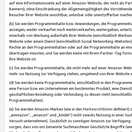
auf eine Informationsseite auf einer Amazon-Website, der nicht als Part
Bannern); ohne Einschränkung der Allgemeingültigkeit des Vorstehende
Besucher Ihrer Website unsichtbar, unlesbar oder unentzifferbar mache
(b) Sie werden Programminhalte bzw. Anwendungen, die Programminhalt
anzeigen, weder verkaufen noch weiterverkaufen, weitergeben, unterli
innerhalb von Werbung außerhalb Ihrer Website (einschließlich Werbun
Website oder einem Dienst (einschließlich Social Networking-Website
Rechte an den Programminhalten oder auf die Programminhalte an eine a
übertragen müssten, und Sie werden keine mit Ihrem Partner-Tag formati
Ihre Website ist.
(c) Sie werden Programminhalte, die nicht mehr auf einer Amazon-Websit
mehr zur Nutzung zur Verfügung stehen, umgehend von Ihrer Website e
(d) Sie werden keine Programminhalte, einschließlich in den Programmin
eine Person bzw. ein Unternehmen ein bestimmtes Produkt, eine Dienstle
geschäftlichen Beziehung oder Verbindung zu diesen steht (einschließli
Programminhalten).
(e) Sie werden Amazon-Marken (wie in den
Markenrichtlinien
definiert) 
„ammazon“, „amaozn“ und „kindel“) nicht zwecks Nutzung in einer Suc
Versuch unternehmen). Zusätzlich zu sonstigen Amazon zur Verfügung 
sorgen, dass von uns benannte Suchmaschinen Geschützte Begriffe (wie 