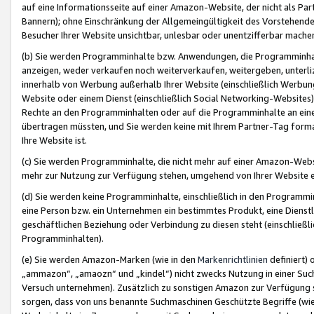
auf eine Informationsseite auf einer Amazon-Website, der nicht als Part
Bannern); ohne Einschränkung der Allgemeingültigkeit des Vorstehende
Besucher Ihrer Website unsichtbar, unlesbar oder unentzifferbar mache
(b) Sie werden Programminhalte bzw. Anwendungen, die Programminhalt
anzeigen, weder verkaufen noch weiterverkaufen, weitergeben, unterli
innerhalb von Werbung außerhalb Ihrer Website (einschließlich Werbun
Website oder einem Dienst (einschließlich Social Networking-Website
Rechte an den Programminhalten oder auf die Programminhalte an eine a
übertragen müssten, und Sie werden keine mit Ihrem Partner-Tag formati
Ihre Website ist.
(c) Sie werden Programminhalte, die nicht mehr auf einer Amazon-Websit
mehr zur Nutzung zur Verfügung stehen, umgehend von Ihrer Website e
(d) Sie werden keine Programminhalte, einschließlich in den Programmin
eine Person bzw. ein Unternehmen ein bestimmtes Produkt, eine Dienstle
geschäftlichen Beziehung oder Verbindung zu diesen steht (einschließli
Programminhalten).
(e) Sie werden Amazon-Marken (wie in den
Markenrichtlinien
definiert) 
„ammazon“, „amaozn“ und „kindel“) nicht zwecks Nutzung in einer Suc
Versuch unternehmen). Zusätzlich zu sonstigen Amazon zur Verfügung 
sorgen, dass von uns benannte Suchmaschinen Geschützte Begriffe (wie 