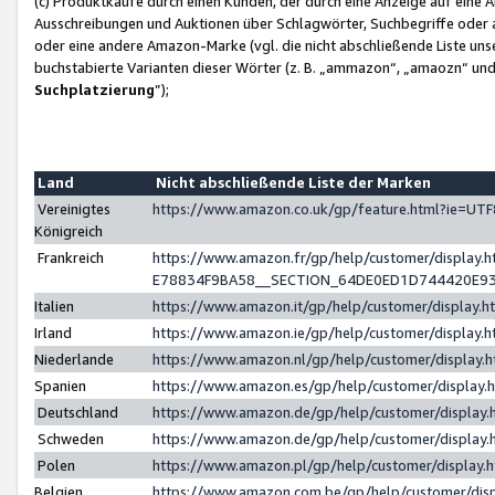
(c) Produktkäufe durch einen Kunden, der durch eine Anzeige auf eine 
Ausschreibungen und Auktionen über Schlagwörter, Suchbegriffe oder 
oder eine andere Amazon-Marke (vgl. die nicht abschließende Liste un
buchstabierte Varianten dieser Wörter (z. B. „ammazon“, „amaozn“ und „
Suchplatzierung
”);
Land
Nicht abschließende Liste der Marken
Vereinigtes
https://www.amazon.co.uk/gp/feature.html?ie=U
Königreich
Frankreich
https://www.amazon.fr/gp/help/customer/displa
E78834F9BA58__SECTION_64DE0ED1D744420E9
Italien
https://www.amazon.it/gp/help/customer/display
Irland
https://www.amazon.ie/gp/help/customer/displa
Niederlande
https://www.amazon.nl/gp/help/customer/display
Spanien
https://www.amazon.es/gp/help/customer/display
Deutschland
https://www.amazon.de/gp/help/customer/displa
Schweden
https://www.amazon.de/gp/help/customer/displa
Polen
https://www.amazon.pl/gp/help/customer/display
Belgien
https://www.amazon.com.be/gp/help/customer/d