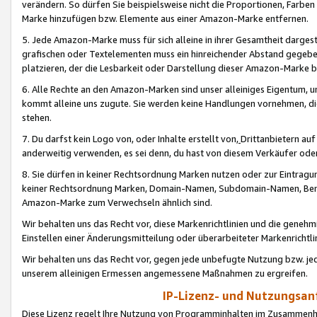
verändern. So dürfen Sie beispielsweise nicht die Proportionen, Farb
Marke hinzufügen bzw. Elemente aus einer Amazon-Marke entfernen.
5. Jede Amazon-Marke muss für sich alleine in ihrer Gesamtheit darge
grafischen oder Textelementen muss ein hinreichender Abstand gegebe
platzieren, der die Lesbarkeit oder Darstellung dieser Amazon-Marke b
6. Alle Rechte an den Amazon-Marken sind unser alleiniges Eigentum, 
kommt alleine uns zugute. Sie werden keine Handlungen vornehmen, 
stehen.
7. Du darfst kein Logo von, oder Inhalte erstellt von,
Drittanbietern au
anderweitig verwenden, es sei denn, du hast von diesem Verkäufer oder
8. Sie dürfen in keiner Rechtsordnung Marken nutzen oder zur Eintragu
keiner Rechtsordnung Marken, Domain-Namen, Subdomain-Namen, Benu
Amazon-Marke zum Verwechseln ähnlich sind.
Wir behalten uns das Recht vor, diese Markenrichtlinien und die gene
Einstellen einer Änderungsmitteilung oder überarbeiteter Markenricht
Wir behalten uns das Recht vor, gegen jede unbefugte Nutzung bzw. jede 
unserem alleinigen Ermessen angemessene Maßnahmen zu ergreifen.
IP-Lizenz- und Nutzungsan
Diese Lizenz regelt Ihre Nutzung von Programminhalten im Zusammen