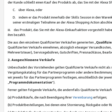
der Kunde schließt einen Kauf des Produkts ab, das Sie mit der Alexa 
C. über Alexa, oder
D. indem er das Produkt innerhalb der Skills Session in den Waren
seiner erstmaligen Teilnahme an der Alexa Shopping Action abschlie
iii. das Produkt, das Sie mit der Alexa-Einkaufsaktion vorgestellt ha
ihm bezahlt.
Die aus den einzelnen Qualifizierten Verkäufen generierten „
Qualifizi
Qualifizierten Verkäufe einnehmen, abzüglich etwaiger Versandkosten
Mehrwertsteuer), Servicegebühren, Gutschriften, Preisnachlässe, Bear
2. Ausgeschlossene Verkäufe
Unbeschadet des Vorstehenden gelten Qualifizierte Verkäufe nicht als
Vergütungskatalog für das Partnerprogramm oder andere Bestimmungen,
wir jeweils für das Partnerprogramm festlegen, einschließlich der jewe
„
Programmdokumentation
“).
Ferner gelten folgende Verkäufe, die andernfalls Qualifizierte Verkä
(a) Produktkäufe, die nach Beendigung Ihrer
Vereinbarung
erfolgen;
(b) Produktbestellungen, bei denen eine Stornierung, Rückgabe oder R