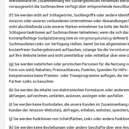
Werbeinhalte im Zusammenhang mit Suchergebnissen verwendet werden,
vorausgesetzt die Suchmaschine verfügt über entsprechende Ausschlu
(f) Sie werden nicht auf Schlagwörter, Suchbegriffe oder andere Ident
Amazon oder unseren verbundenen Unternehmen oder Abwandlungen bzw
nicht abschließende Liste unserer Marken entnehmen Sie bitte der Nich
Schlagwortauktionen auf Suchmaschinen teilnehmen, wenn die sich da
Kostenpflichtige Suchplatzierung (wie im
Vergütungskatalog
definiert
Suchmaschinen Links zur Verfügung stellen, damit Sie bei allgemeinen I
kostenfreien Suchergebnissen) auftauchen, solange Sie die
Vereinbaru
auf Ihre Website leiten und nicht unmittelbar oder mittelbar über eine
(g) Sie werden natürlichen oder juristischen Personen für die Nutzung 
Form von Geld, Rabatten, Preisnachlässen, Punkten, Spenden für Hilfs
beispielsweise keine Prämien- oder Treueprogramme auflegen, die Anrei
Partner-Links zu besuchen.
(h) Sie werden die Inhalte von elektronischen Formularen oder anderem M
abfangen, aufzeichnen, umleiten, auslesen, auslegen oder ausfüllen.
(i) Sie werden keine Kontodaten, die unsere Kunden im Zusammenhang 
Kunden der Amazon-Websites), abfragen, erheben, einholen, speichern,
(j) Sie werden Funktionen von Schaltflächen, Links oder andere Funkti
(k) Sie werden keine Bestellungen oder andere Geschäfte über eine Ama