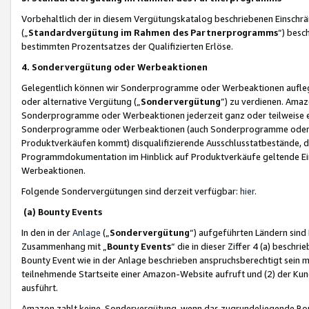
Vorbehaltlich der in diesem Vergütungskatalog beschriebenen Einschr
(„
Standardvergütung im Rahmen des Partnerprogramms
“) besc
bestimmten Prozentsatzes der Qualifizierten Erlöse.
4. Sondervergütung oder Werbeaktionen
Gelegentlich können wir Sonderprogramme oder Werbeaktionen auflegen,
oder alternative Vergütung („
Sondervergütung
”) zu verdienen. Amazo
Sonderprogramme oder Werbeaktionen jederzeit ganz oder teilweise einz
Sonderprogramme oder Werbeaktionen (auch Sonderprogramme oder We
Produktverkäufen kommt) disqualifizierende Ausschlusstatbestände, di
Programmdokumentation im Hinblick auf Produktverkäufe geltende E
Werbeaktionen.
Folgende Sondervergütungen sind derzeit verfügbar:
hier
.
(a) Bounty Events
In den in der
Anlage
(„
Sondervergütung
“) aufgeführten Ländern sind
Zusammenhang mit „
Bounty Events
“ die in dieser Ziffer 4 (a) besch
Bounty Event wie in der Anlage beschrieben anspruchsberechtigt sein mu
teilnehmende Startseite einer Amazon-Website aufruft und (2) der Kun
ausführt.
Amazon zahlt keine Sondervergütung, wenn das zugrundeliegende Boun