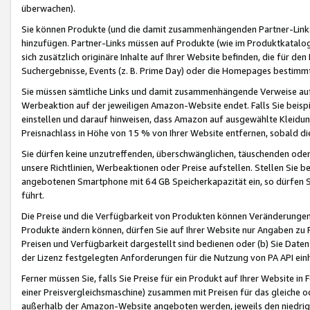
überwachen).
Sie können Produkte (und die damit zusammenhängenden Partner-Links)
hinzufügen. Partner-Links müssen auf Produkte (wie im Produktkatalog de
sich zusätzlich originäre Inhalte auf Ihrer Website befinden, die für 
Suchergebnisse, Events (z. B. Prime Day) oder die Homepages bestimmte
Sie müssen sämtliche Links und damit zusammenhängende Verweise auf z
Werbeaktion auf der jeweiligen Amazon-Website endet. Falls Sie beisp
einstellen und darauf hinweisen, dass Amazon auf ausgewählte Kleidun
Preisnachlass in Höhe von 15 % von Ihrer Website entfernen, sobald di
Sie dürfen keine unzutreffenden, überschwänglichen, täuschenden od
unsere Richtlinien, Werbeaktionen oder Preise aufstellen. Stellen Sie 
angebotenen Smartphone mit 64 GB Speicherkapazität ein, so dürfen S
führt.
Die Preise und die Verfügbarkeit von Produkten können Veränderungen 
Produkte ändern können, dürfen Sie auf Ihrer Website nur Angaben zu P
Preisen und Verfügbarkeit dargestellt sind bedienen oder (b) Sie Daten
der Lizenz festgelegten Anforderungen für die Nutzung von PA API einh
Ferner müssen Sie, falls Sie Preise für ein Produkt auf Ihrer Website in 
einer Preisvergleichsmaschine) zusammen mit Preisen für das gleiche o
außerhalb der Amazon-Website angeboten werden, jeweils den niedrigst