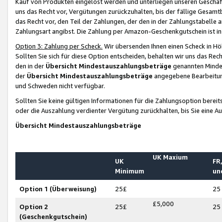
Kauf von Produkten eingelöst werden und unterliegen unseren Geschäf
uns das Recht vor, Vergütungen zurückzuhalten, bis der fällige Gesamt
das Recht vor, den Teil der Zahlungen, der den in der Zahlungstabelle 
Zahlungsart angibst. Die Zahlung per Amazon-Geschenkgutschein ist in
Option 3: Zahlung per Scheck.
Wir übersenden Ihnen einen Scheck in Höh
Sollten Sie sich für diese Option entscheiden, behalten wir uns das Rec
den in der
Übersicht Mindestauszahlungsbeträge
genannten Mindest
der
Übersicht Mindestauszahlungsbeträge
angegebene Bearbeitung
und Schweden nicht verfügbar.
Sollten Sie keine gültigen Informationen für die Zahlungsoption bereit
oder die Auszahlung verdienter Vergütung zurückhalten, bis Sie eine A
Übersicht Mindestauszahlungsbeträge
UK Maxium
UK
FR,
Minimum
un
Option 1 (Überweisung)
25£
25
£5,000
Option 2
25£
25
(Geschenkgutschein)