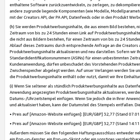
enthaltene Software zurückzuentwickeln, zu zerlegen, zu dekompilier
andere zugrunde liegende Komponenten (wie Modelle, Modellparameter
mit der Creators API, der PA API, Datenfeeds oder in den Produkt Werb
(h) Sie werden Produktwerbungsinhalte, die aus einem Bild bestehen, ni
Zeitraum von bis zu 24 Stunden einen Link auf Produktwerbungsinhalte
die nicht aus Bildern bestehen, für einen Zeitraum von bis zu 24 Stund
Ablauf dieses Zeitraums durch entsprechende Anfrage an die Creators 
Produktwerbungsinhalte aktualisieren und neu darstellen. Sofern wir Ih
Standardidentifikationsnummern (ASINs) für einen unbestimmten Zeitra
Kundenanwendung, dürfen unbeschadet des Vorstehenden Produktwerbu
Zwischenspeicher abgelegt werden. Auf unser Verlangen werden Sie un
die Produktwerbungsinhalte enthält oder nutzt, damit wir Ihre Einhalt
(i) Wenn Sie seltener als stündlich Produktwerbungsinhalte aus Datenfe
Anwendung angezeigten Produktwerbungsinhalte aktualisieren, werden 
Datums-/Uhrzeitstempel einfügen. Wenn Sie jedoch die in Ihrer Anwe
und aktualisiert haben, kann der Datumsteil des Stempels entfallen. Dies
• Preis auf [Amazon-Website einfügen]: [EUR/GBP] 32,77 (Stand 07.01.
• Preis auf [Amazon-Website einfügen]: [EUR/GBP] 32,77 (Stand 14:11 
Außerdem müssen Sie den folgenden Haftungsausschluss entweder neb
ein Pop-up-Fenster, ein Pop-up-Skript oder ein sonstiges vergleichba