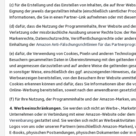
(c) für die Erstellung und das Einstellen von Inhalten, die auf Ihrer We
Eignung der jeweils dargestellten Inhalte (einschließlich sämtlicher 
Informationen, die Sie in einen Partner-Link aufnehmen oder mit diese
(d) dafür, dass die Nutzung der Programminhalte, Ihrer Website und des 
Verletzung oder missbräuchliche Ausübung unserer Rechte bzw. der Recht
Markenrechte, Datenschutzrechte, Veröffentlichungsrechte oder anderer
Einhaltung der
Amazon Anti-Fälschungsrichtlinien für das Partnerpro
(e) dafür, die Verwendung von Cookies, Pixeln und anderen Technologien
Besuchern gesammelten Daten in Übereinstimmung mit den geltenden Ge
und angemessen darzustellen und auf andere Weise die geltenden geset
in sonstiger Weise, einschließlich des ggf. anzuzeigenden Hinweises, d
Werbeanzeigen bereitstellen, von den Besuchern Ihrer Website unmitte
Cookies erkennen können und dafür, dass Sie Informationen über die v
Online-Werbung bereitstellen, soweit nach den anwendbaren gesetzlic
(f) für Ihre Nutzung, der Programminhalte und der Amazon-Marken, u
4. Werbeeinschränkungen.
Sie werden sich nicht an Werbe-, Market
Unternehmen oder in Verbindung mit einer Amazon-Website oder dem Pa
Vereinbarung
gestattet sind. Sie werden sich nicht an Werbeaktivitäten
Logos von uns oder unseren Partnern (einschließlich Amazon-Marken), 
E-Books, physischen Postsendungen, physischen Dokumenten oder in 