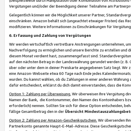
(beispielsweise durch Manipulation oder Kombination von Attributions-
Vergütungen und/oder der Beendigung deiner Teilnahme am Partnerp
Gelegentlich können wir die Möglichkeit unserer Partner, Standardv
einschränken. Amazon behält sich (ungeachtet etwaiger Fristen) das Re
modifizieren. Weitere Informationen zu Einschränkungen für Vergütung
6. Erfassung und Zahlung von Vergütungen
Wir werden wirtschaftlich vertretbare Anstrengungen unternehmen, um 
Nachverfolgung zu ermöglichen und unsere Berichte zu erstellen und di
diesem Monat verdient hast, zusammengefasst sind. Standardvergütung
auf den nächsten Betrag in der Landeswährung gerundet werden (z. B. C
über oder unter dem in deiner Preiskarte angegebenen Satz liegt. Wir
eine Amazon-Webseite etwa 60 Tage nach Ende jedes Kalendermonats, i
wurden. Du kannst wählen, ob du Zahlungen in einer anderen Währung
dafür entscheidest, erklärst du dich damit einverstanden, dass die K
Option 1: Zahlung per Überweisung.
Wir überweisen Ihre Vergütung dir
Namen der Bank, die Kontonummer, den Namen des Kontoinhabers bzw. a
erforderlich) nennen. Sollten Sie sich für diese Option entscheiden, be
fällige Gesamtbetrag den in der
Übersicht Mindestauszahlungsbet
Option 2: Zahlung per Amazon-Geschenkgutschein.
Wir übersenden Ihne
Partnerkonto genannte Haupt-E-Mail-Adresse. Diese Geschenkgutschei