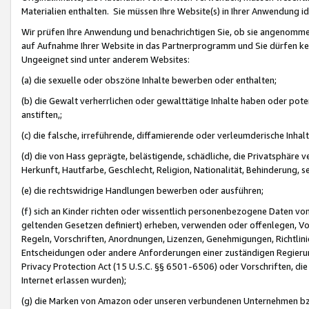
Materialien enthalten. Sie müssen Ihre Website(s) in Ihrer Anwendung ide
Wir prüfen Ihre Anwendung und benachrichtigen Sie, ob sie angenommen
auf Aufnahme Ihrer Website in das Partnerprogramm und Sie dürfen kei
Ungeeignet sind unter anderem Websites:
(a) die sexuelle oder obszöne Inhalte bewerben oder enthalten;
(b) die Gewalt verherrlichen oder gewalttätige Inhalte haben oder pot
anstiften,;
(c) die falsche, irreführende, diffamierende oder verleumderische Inha
(d) die von Hass geprägte, belästigende, schädliche, die Privatsphäre v
Herkunft, Hautfarbe, Geschlecht, Religion, Nationalität, Behinderung, 
(e) die rechtswidrige Handlungen bewerben oder ausführen;
(f) sich an Kinder richten oder wissentlich personenbezogene Daten vo
geltenden Gesetzen definiert) erheben, verwenden oder offenlegen, Vo
Regeln, Vorschriften, Anordnungen, Lizenzen, Genehmigungen, Richtlini
Entscheidungen oder andere Anforderungen einer zuständigen Regierung
Privacy Protection Act (15 U.S.C. §§ 6501-6506) oder Vorschriften, di
Internet erlassen wurden);
(g) die Marken von Amazon oder unseren verbundenen Unternehmen b