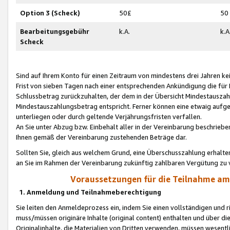
Option 3 (Scheck)
50£
50
Bearbeitungsgebühr
k.A.
k.A
Scheck
Sind auf Ihrem Konto für einen Zeitraum von mindestens drei Jahren kein
Frist von sieben Tagen nach einer entsprechenden Ankündigung die für
Schlussbetrag zurückzuhalten, der dem in der Übersicht Mindestausz
Mindestauszahlungsbetrag entspricht. Ferner können eine etwaig aufg
unterliegen oder durch geltende Verjährungsfristen verfallen.
An Sie unter Abzug bzw. Einbehalt aller in der Vereinbarung beschrieb
Ihnen gemäß der Vereinbarung zustehenden Beträge dar.
Sollten Sie, gleich aus welchem Grund, eine Überschusszahlung erhalte
an Sie im Rahmen der Vereinbarung zukünftig zahlbaren Vergütung zu 
Voraussetzungen für die Teilnahme a
1. Anmeldung und Teilnahmeberechtigung
Sie leiten den Anmeldeprozess ein, indem Sie einen vollständigen und 
muss/müssen originäre Inhalte (original content) enthalten und über d
Originalinhalte, die Materialien von Dritten verwenden, müssen wese