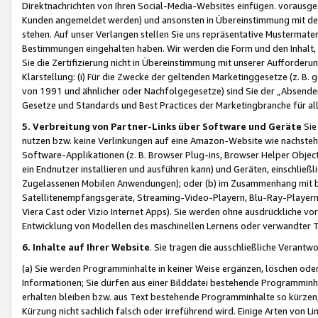
Direktnachrichten von Ihren Social-Media-Websites einfügen. vorausg
Kunden angemeldet werden) und ansonsten in Übereinstimmung mit der
stehen. Auf unser Verlangen stellen Sie uns repräsentative Mustermater
Bestimmungen eingehalten haben. Wir werden die Form und den Inhalt, di
Sie die Zertifizierung nicht in Übereinstimmung mit unserer Aufforderu
Klarstellung: (i) Für die Zwecke der geltenden Marketinggesetze (z. 
von 1991 und ähnlicher oder Nachfolgegesetze) sind Sie der „Absender“ j
Gesetze und Standards und Best Practices der Marketingbranche für 
5. Verbreitung von Partner-Links über Software und Geräte
Sie
nutzen bzw. keine Verlinkungen auf eine Amazon-Website wie nachsteh
Software-Applikationen (z. B. Browser Plug-ins, Browser Helper Objec
ein Endnutzer installieren und ausführen kann) und Geräten, einschlie
Zugelassenen Mobilen Anwendungen); oder (b) im Zusammenhang mit bzw.
Satellitenempfangsgeräte, Streaming-Video-Playern, Blu-Ray-Playern 
Viera Cast oder Vizio Internet Apps). Sie werden ohne ausdrückliche v
Entwicklung von Modellen des maschinellen Lernens oder verwandter 
6. Inhalte auf Ihrer Website
. Sie tragen die ausschließliche Verantwo
(a) Sie werden Programminhalte in keiner Weise ergänzen, löschen oder
Informationen; Sie dürfen aus einer Bilddatei bestehende Programminhal
erhalten bleiben bzw. aus Text bestehende Programminhalte so kürzen, 
Kürzung nicht sachlich falsch oder irreführend wird. Einige Arten von L