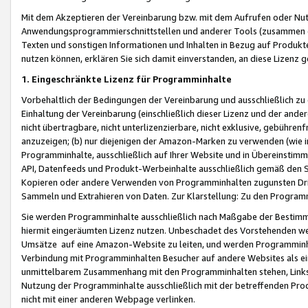
Mit dem Akzeptieren der Vereinbarung bzw. mit dem Aufrufen oder Nutz
Anwendungsprogrammierschnittstellen und anderer Tools (zusammen die
Texten und sonstigen Informationen und Inhalten in Bezug auf Produkte
nutzen können, erklären Sie sich damit einverstanden, an diese Lizenz 
1. Eingeschränkte Lizenz für Programminhalte
Vorbehaltlich der Bedingungen der Vereinbarung und ausschließlich z
Einhaltung der Vereinbarung (einschließlich dieser Lizenz und der ande
nicht übertragbare, nicht unterlizenzierbare, nicht exklusive, gebühren
anzuzeigen; (b) nur diejenigen der Amazon-Marken zu verwenden (wie in 
Programminhalte, ausschließlich auf Ihrer Website und in Übereinstimmu
API, Datenfeeds und Produkt-Werbeinhalte ausschließlich gemäß den Spe
Kopieren oder andere Verwenden von Programminhalten zugunsten Dri
Sammeln und Extrahieren von Daten. Zur Klarstellung: Zu den Program
Sie werden Programminhalte ausschließlich nach Maßgabe der Besti
hiermit eingeräumten Lizenz nutzen. Unbeschadet des Vorstehenden we
Umsätze auf eine Amazon-Website zu leiten, und werden Programminhal
Verbindung mit Programminhalten Besucher auf andere Websites als ein
unmittelbarem Zusammenhang mit den Programminhalten stehen, Links z
Nutzung der Programminhalte ausschließlich mit der betreffenden Pr
nicht mit einer anderen Webpage verlinken.