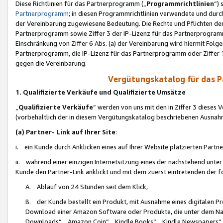
Diese Richtlinien für das Partnerprogramm („
Programmrichtlinien
“)
Partnerprogramm
; in diesen Programmrichtlinien verwendete und durch
der Vereinbarung zugewiesene Bedeutung. Die Rechte und Pflichten de
Partnerprogramm sowie Ziffer 3 der IP-Lizenz für das Partnerprogram
Einschränkung von Ziffer 6 Abs. (a) der Vereinbarung wird hiermit Fol
Partnerprogramm, die IP-Lizenz für das Partnerprogramm oder Ziffer 1
gegen die Vereinbarung.
Vergütungskatalog für das 
1. Qualifizierte Verkäufe und Qualifizierte Umsätze
„
Qualifizierte Verkäufe
“ werden von uns mit den in Ziffer 3 diese
(vorbehaltlich der in diesem Vergütungskatalog beschriebenen Ausnah
(a) Partner- Link auf Ihrer Site
:
i. ein Kunde durch Anklicken eines auf Ihrer Website platzierten Part
ii. während einer einzigen Internetsitzung eines der nachstehend unter (i)
Kunde den Partner-Link anklickt und mit dem zuerst eintretenden der f
A. Ablauf von 24 Stunden seit dem Klick,
B. der Kunde bestellt ein Produkt, mit Ausnahme eines digitalen P
Download einer Amazon Software oder Produkte, die unter dem N
Downloads“, „Amazon Coin“, „Kindle Books“, „Kindle Newspapers“, „