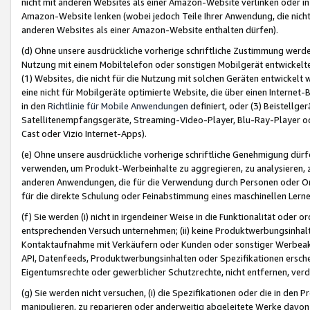
nicht mit anderen Websites als einer Amazon-Website verlinken oder i
Amazon-Website lenken (wobei jedoch Teile Ihrer Anwendung, die nich
anderen Websites als einer Amazon-Website enthalten dürfen).
(d) Ohne unsere ausdrückliche vorherige schriftliche Zustimmung werd
Nutzung mit einem Mobiltelefon oder sonstigen Mobilgerät entwickelt
(1) Websites, die nicht für die Nutzung mit solchen Geräten entwickelt
eine nicht für Mobilgeräte optimierte Website, die über einen Interne
in den
Richtlinie für Mobile Anwendungen
definiert, oder (3) Beistellge
Satellitenempfangsgeräte, Streaming-Video-Player, Blu-Ray-Player ode
Cast oder Vizio Internet-Apps).
(e) Ohne unsere ausdrückliche vorherige schriftliche Genehmigung dürfe
verwenden, um Produkt-Werbeinhalte zu aggregieren, zu analysieren, 
anderen Anwendungen, die für die Verwendung durch Personen oder Or
für die direkte Schulung oder Feinabstimmung eines maschinellen Lern
(f) Sie werden (i) nicht in irgendeiner Weise in die Funktionalität ode
entsprechenden Versuch unternehmen; (ii) keine Produktwerbungsinha
Kontaktaufnahme mit Verkäufern oder Kunden oder sonstiger Werbeaktiv
API, Datenfeeds, Produktwerbungsinhalten oder Spezifikationen erschei
Eigentumsrechte oder gewerblicher Schutzrechte, nicht entfernen, verd
(g) Sie werden nicht versuchen, (i) die Spezifikationen oder die in de
manipulieren, zu reparieren oder anderweitig abgeleitete Werke davon z