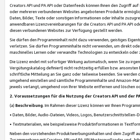
Creators API und PA API oder Datenfeeds können Ihnen den Zugriff auf D
oder mehreren verbundenen Websites angebotenen Produkte ermögliche
Daten, Bilder, Texte oder sonstigen Informationen oder Inhalte zuzugre
anwendbaren Lizenzvereinbarungen für die Creators API und PA API od
diesen verbundenen Websites zur Verfügung gestellt werden.
Sie dürfen den Programminhalt nicht dazu verwenden, geistiges Eigent
verletzen. Sie dürfen Programminhalte nicht verwenden, um direkt ode
maschinelles Lernen oder verwandte Technologien zu entwickeln oder zu
Die Lizenz endet mit sofortiger Wirkung automatisch, wenn Sie zu irg
Vergütungskatalog definiert) nicht rechtzeitig erfüllen bzw. ansonsten
schriftliche Mitteilung an Sie ganz oder teilweise beenden. Sie werden
umgehend einstellen und sämtliche Programminhalte und Amazon-Marke
jeweils verlangt, umgehend von Ihrer Website entfernen und löschen od
2. Voraussetzungen für die Nutzung der Creators API und der P
(a)
Beschreibung
. Im Rahmen dieser Lizenz können wir Ihnen Programmi
• Daten, Bilder, Audio-Dateien, Videos, Logos, Benutzerschnittstellen-
• Textmaterialien, wie beispielsweise Produktinformationen in Textfor
Neben den vorstehenden Produktwerbungsinhalten und dem Zugriff auf 
Zusammenhang mit Creators API und PA API Musterquellcodes und -bibli