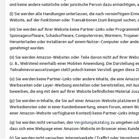
und keine andere natürliche oder juristische Person dazu ermächtigen, a
(l) Sie werden alle Handlungen unterlassen, die nach vernünftigem Erme
Website, auf der Funktionen oder Transaktionen (zum Beispiel suchen, s
(m) Sie werden auf Ihrer Website keine Partner-Links oder Programmin
Spionagesoftware, Schadsoftware, Computerviren, Würmern, Trojaner
Herunterladen oder Installieren auf einem Nutzer-Computer oder ande
genehmigt wurden.
(n) Sie werden Amazon-Websites oder Teile davon nicht auf Ihrer Websi
(z. B., WebView) innerhalb einer Mobilen Anwendung. Die Darstellung ein
Teilnahmevoraussetzungen stellt jedoch keinen Verstoß gegen diese Zif
(o) Sie werden keine Partner-Links oder andere Inhalte, die eine Am
Werbeseiten oder Layer-Werbung einstellen oder bereitstellen, mit Au
bewerben, die eng mit dem auf Ihrer Website befindlichen Material z
(p) Sie werden in Inhalte, die Sie auf einer Amazon-Website platzier
Werbediensten oder in einer Kundenbewertung, einem Forum, einem Wun
einer Amazon-Website verfügbaren Kontext) keine Partner-Links integr
(q) Sie werden nicht versuchen, den
Vergütungskatalog
zu umgehen oder
dass sich eine Webpage einer Amazon-Website im Browser eines Kunden 
(r) Sie werden nicht versuchen, Internetverkehr (Traffic) oder Vergü