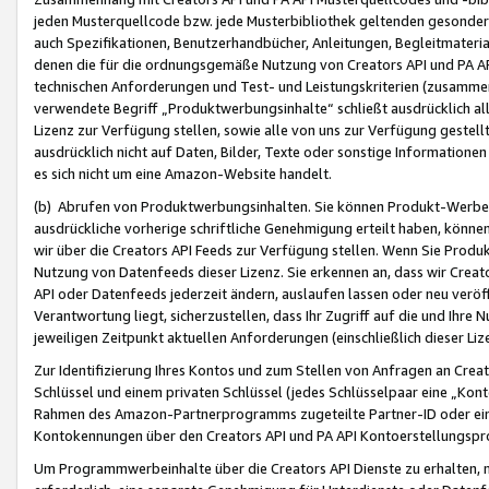
jeden Musterquellcode bzw. jede Musterbibliothek geltenden gesonder
auch Spezifikationen, Benutzerhandbücher, Anleitungen, Begleitmaterial
denen die für die ordnungsgemäße Nutzung von Creators API und PA A
technischen Anforderungen und Test- und Leistungskriterien (zusammen
verwendete Begriff „Produktwerbungsinhalte“ schließt ausdrücklich al
Lizenz zur Verfügung stellen, sowie alle von uns zur Verfügung gestel
ausdrücklich nicht auf Daten, Bilder, Texte oder sonstige Informatione
es sich nicht um eine Amazon-Website handelt.
(b) Abrufen von Produktwerbungsinhalten. Sie können Produkt-Werbein
ausdrückliche vorherige schriftliche Genehmigung erteilt haben, könn
wir über die Creators API Feeds zur Verfügung stellen. Wenn Sie Produk
Nutzung von Datenfeeds dieser Lizenz. Sie erkennen an, dass wir Creat
API oder Datenfeeds jederzeit ändern, auslaufen lassen oder neu veröffe
Verantwortung liegt, sicherzustellen, dass Ihr Zugriff auf die und Ihr
jeweiligen Zeitpunkt aktuellen Anforderungen (einschließlich dieser Liz
Zur Identifizierung Ihres Kontos und zum Stellen von Anfragen an Crea
Schlüssel und einem privaten Schlüssel (jedes Schlüsselpaar eine „Kon
Rahmen des Amazon-Partnerprogramms zugeteilte Partner-ID oder ein
Kontokennungen über den Creators API und PA API Kontoerstellungspro
Um Programmwerbeinhalte über die Creators API Dienste zu erhalten, m