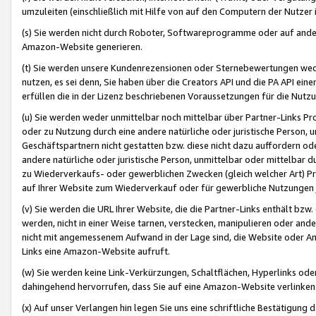
umzuleiten (einschließlich mit Hilfe von auf den Computern der Nutzer i
(s) Sie werden nicht durch Roboter, Softwareprogramme oder auf andere
Amazon-Website generieren.
(t) Sie werden unsere Kundenrezensionen oder Sternebewertungen wed
nutzen, es sei denn, Sie haben über die Creators API und die PA API e
erfüllen die in der Lizenz beschriebenen Voraussetzungen für die Nutzu
(u) Sie werden weder unmittelbar noch mittelbar über Partner-Links P
oder zu Nutzung durch eine andere natürliche oder juristische Person,
Geschäftspartnern nicht gestatten bzw. diese nicht dazu auffordern od
andere natürliche oder juristische Person, unmittelbar oder mittelbar
zu Wiederverkaufs- oder gewerblichen Zwecken (gleich welcher Art) 
auf Ihrer Website zum Wiederverkauf oder für gewerbliche Nutzungen 
(v) Sie werden die URL Ihrer Website, die die Partner-Links enthält b
werden, nicht in einer Weise tarnen, verstecken, manipulieren oder and
nicht mit angemessenem Aufwand in der Lage sind, die Website oder A
Links eine Amazon-Website aufruft.
(w) Sie werden keine Link-Verkürzungen, Schaltflächen, Hyperlinks ode
dahingehend hervorrufen, dass Sie auf eine Amazon-Website verlinken
(x) Auf unser Verlangen hin legen Sie uns eine schriftliche Bestätigung