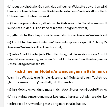
(b) jedes alkoholische Getränk, das auf deiner Webseite beworben wird
Lizenz zur Herstellung, zum Großhandel oder zum Vertrieb alkoholisch
Unternehmens betrieben wird,
(c) Säuglingsnahruhrung, alkoholische Getränke oder Tabakwaren und E
Webseiten in der EU und im Vereinigten Königreich wirbst,
(d) pflanzliche Raucherprodukte, wenn du für die Amazon-Webseite in B
(e) Produkte ohne medizinischen Verwendungszweck gemäß Anhang XVI 
Amazon-Webseite in Frankreich wirbst,
(f) jedes Produkt oder jede Dienstleistung, bei der es sich um ein Prod
erhältst eine Warnung, wenn ein Produkt oder eine Dienstleistung in de
Central ausgeschlossen ist.
Richtlinie für Mobile Anwendungen im Rahmen de
Wenn Ihre Website eine für die Nutzung auf Mobiltelefonen, Tablets 
„
Mobile Anwendung
“) enthält, gilt Folgendes:
(a) Ihre Mobile Anwendung muss in den App-Stores von Google Play, A
(b) Ihre Mobile Anwendung muss kostenlos heruntergeladen werden könn
(c) Ihre Mobile Anwendung muss originäre Inhalte haben,