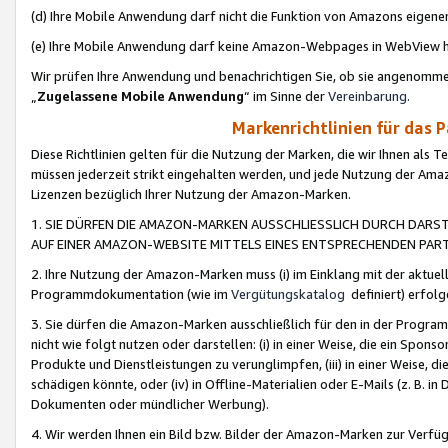
(d) Ihre Mobile Anwendung darf nicht die Funktion von Amazons eige
(e) Ihre Mobile Anwendung darf keine Amazon-Webpages in WebView 
Wir prüfen Ihre Anwendung und benachrichtigen Sie, ob sie angenomm
„
Zugelassene Mobile Anwendung
“ im Sinne der
Vereinbarung
.
Markenrichtlinien für das 
Diese Richtlinien gelten für die Nutzung der Marken, die wir Ihnen als 
müssen jederzeit strikt eingehalten werden, und jede Nutzung der Ama
Lizenzen bezüglich Ihrer Nutzung der Amazon-Marken.
1. SIE DÜRFEN DIE AMAZON-MARKEN AUSSCHLIESSLICH DURCH DARS
AUF EINER AMAZON-WEBSITE MITTELS EINES ENTSPRECHENDEN PART
2. Ihre Nutzung der Amazon-Marken muss (i) im Einklang mit der aktuells
Programmdokumentation (wie im
Vergütungskatalog
definiert) erfolg
3. Sie dürfen die Amazon-Marken ausschließlich für den in der Progr
nicht wie folgt nutzen oder darstellen: (i) in einer Weise, die ein Spo
Produkte und Dienstleistungen zu verunglimpfen, (iii) in einer Weise
schädigen könnte, oder (iv) in Offline-Materialien oder E-Mails (z. B.
Dokumenten oder mündlicher Werbung).
4. Wir werden Ihnen ein Bild bzw. Bilder der Amazon-Marken zur Verfüg