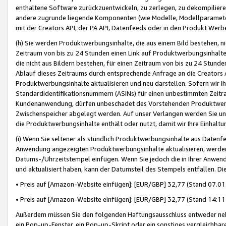
enthaltene Software zurückzuentwickeln, zu zerlegen, zu dekompilier
andere zugrunde liegende Komponenten (wie Modelle, Modellparameter
mit der Creators API, der PA API, Datenfeeds oder in den Produkt Werb
(h) Sie werden Produktwerbungsinhalte, die aus einem Bild bestehen, ni
Zeitraum von bis zu 24 Stunden einen Link auf Produktwerbungsinhalte
die nicht aus Bildern bestehen, für einen Zeitraum von bis zu 24 Stund
Ablauf dieses Zeitraums durch entsprechende Anfrage an die Creators 
Produktwerbungsinhalte aktualisieren und neu darstellen. Sofern wir Ih
Standardidentifikationsnummern (ASINs) für einen unbestimmten Zeitra
Kundenanwendung, dürfen unbeschadet des Vorstehenden Produktwerbu
Zwischenspeicher abgelegt werden. Auf unser Verlangen werden Sie un
die Produktwerbungsinhalte enthält oder nutzt, damit wir Ihre Einhalt
(i) Wenn Sie seltener als stündlich Produktwerbungsinhalte aus Datenfe
Anwendung angezeigten Produktwerbungsinhalte aktualisieren, werden 
Datums-/Uhrzeitstempel einfügen. Wenn Sie jedoch die in Ihrer Anwe
und aktualisiert haben, kann der Datumsteil des Stempels entfallen. Dies
• Preis auf [Amazon-Website einfügen]: [EUR/GBP] 32,77 (Stand 07.01.
• Preis auf [Amazon-Website einfügen]: [EUR/GBP] 32,77 (Stand 14:11 
Außerdem müssen Sie den folgenden Haftungsausschluss entweder neb
ein Pop-up-Fenster, ein Pop-up-Skript oder ein sonstiges vergleichba