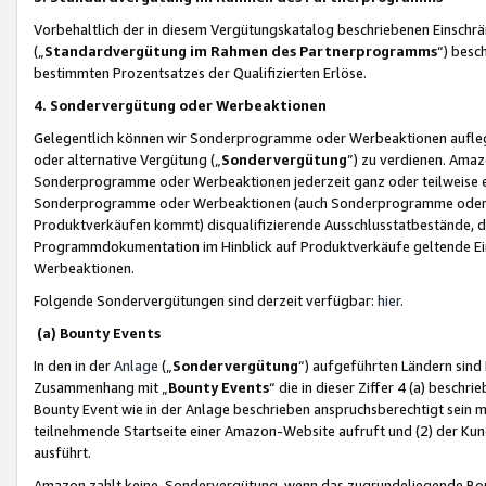
Vorbehaltlich der in diesem Vergütungskatalog beschriebenen Einschr
(„
Standardvergütung im Rahmen des Partnerprogramms
“) besc
bestimmten Prozentsatzes der Qualifizierten Erlöse.
4. Sondervergütung oder Werbeaktionen
Gelegentlich können wir Sonderprogramme oder Werbeaktionen auflegen,
oder alternative Vergütung („
Sondervergütung
”) zu verdienen. Amazo
Sonderprogramme oder Werbeaktionen jederzeit ganz oder teilweise einz
Sonderprogramme oder Werbeaktionen (auch Sonderprogramme oder We
Produktverkäufen kommt) disqualifizierende Ausschlusstatbestände, di
Programmdokumentation im Hinblick auf Produktverkäufe geltende E
Werbeaktionen.
Folgende Sondervergütungen sind derzeit verfügbar:
hier
.
(a) Bounty Events
In den in der
Anlage
(„
Sondervergütung
“) aufgeführten Ländern sind
Zusammenhang mit „
Bounty Events
“ die in dieser Ziffer 4 (a) besch
Bounty Event wie in der Anlage beschrieben anspruchsberechtigt sein mu
teilnehmende Startseite einer Amazon-Website aufruft und (2) der Kun
ausführt.
Amazon zahlt keine Sondervergütung, wenn das zugrundeliegende Boun