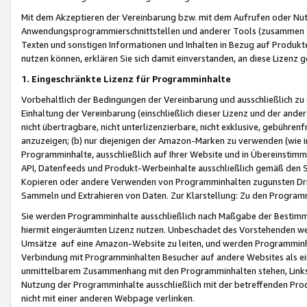
Mit dem Akzeptieren der Vereinbarung bzw. mit dem Aufrufen oder Nutz
Anwendungsprogrammierschnittstellen und anderer Tools (zusammen die
Texten und sonstigen Informationen und Inhalten in Bezug auf Produkte
nutzen können, erklären Sie sich damit einverstanden, an diese Lizenz 
1. Eingeschränkte Lizenz für Programminhalte
Vorbehaltlich der Bedingungen der Vereinbarung und ausschließlich z
Einhaltung der Vereinbarung (einschließlich dieser Lizenz und der ande
nicht übertragbare, nicht unterlizenzierbare, nicht exklusive, gebühren
anzuzeigen; (b) nur diejenigen der Amazon-Marken zu verwenden (wie in 
Programminhalte, ausschließlich auf Ihrer Website und in Übereinstimmu
API, Datenfeeds und Produkt-Werbeinhalte ausschließlich gemäß den Spe
Kopieren oder andere Verwenden von Programminhalten zugunsten Dri
Sammeln und Extrahieren von Daten. Zur Klarstellung: Zu den Program
Sie werden Programminhalte ausschließlich nach Maßgabe der Besti
hiermit eingeräumten Lizenz nutzen. Unbeschadet des Vorstehenden we
Umsätze auf eine Amazon-Website zu leiten, und werden Programminhal
Verbindung mit Programminhalten Besucher auf andere Websites als ein
unmittelbarem Zusammenhang mit den Programminhalten stehen, Links z
Nutzung der Programminhalte ausschließlich mit der betreffenden Pr
nicht mit einer anderen Webpage verlinken.