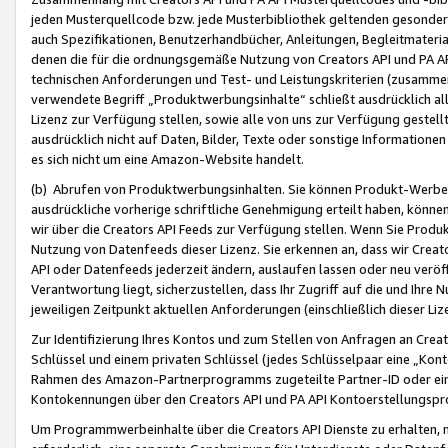
jeden Musterquellcode bzw. jede Musterbibliothek geltenden gesonder
auch Spezifikationen, Benutzerhandbücher, Anleitungen, Begleitmaterial
denen die für die ordnungsgemäße Nutzung von Creators API und PA A
technischen Anforderungen und Test- und Leistungskriterien (zusammen
verwendete Begriff „Produktwerbungsinhalte“ schließt ausdrücklich al
Lizenz zur Verfügung stellen, sowie alle von uns zur Verfügung gestel
ausdrücklich nicht auf Daten, Bilder, Texte oder sonstige Informatione
es sich nicht um eine Amazon-Website handelt.
(b) Abrufen von Produktwerbungsinhalten. Sie können Produkt-Werbein
ausdrückliche vorherige schriftliche Genehmigung erteilt haben, könn
wir über die Creators API Feeds zur Verfügung stellen. Wenn Sie Produk
Nutzung von Datenfeeds dieser Lizenz. Sie erkennen an, dass wir Creat
API oder Datenfeeds jederzeit ändern, auslaufen lassen oder neu veröffe
Verantwortung liegt, sicherzustellen, dass Ihr Zugriff auf die und Ihr
jeweiligen Zeitpunkt aktuellen Anforderungen (einschließlich dieser Liz
Zur Identifizierung Ihres Kontos und zum Stellen von Anfragen an Crea
Schlüssel und einem privaten Schlüssel (jedes Schlüsselpaar eine „Kon
Rahmen des Amazon-Partnerprogramms zugeteilte Partner-ID oder ein
Kontokennungen über den Creators API und PA API Kontoerstellungspro
Um Programmwerbeinhalte über die Creators API Dienste zu erhalten, m