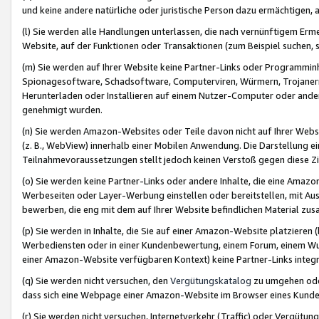
und keine andere natürliche oder juristische Person dazu ermächtigen, a
(l) Sie werden alle Handlungen unterlassen, die nach vernünftigem Erme
Website, auf der Funktionen oder Transaktionen (zum Beispiel suchen, s
(m) Sie werden auf Ihrer Website keine Partner-Links oder Programmin
Spionagesoftware, Schadsoftware, Computerviren, Würmern, Trojaner
Herunterladen oder Installieren auf einem Nutzer-Computer oder ande
genehmigt wurden.
(n) Sie werden Amazon-Websites oder Teile davon nicht auf Ihrer Websi
(z. B., WebView) innerhalb einer Mobilen Anwendung. Die Darstellung ein
Teilnahmevoraussetzungen stellt jedoch keinen Verstoß gegen diese Zif
(o) Sie werden keine Partner-Links oder andere Inhalte, die eine Am
Werbeseiten oder Layer-Werbung einstellen oder bereitstellen, mit Au
bewerben, die eng mit dem auf Ihrer Website befindlichen Material z
(p) Sie werden in Inhalte, die Sie auf einer Amazon-Website platzier
Werbediensten oder in einer Kundenbewertung, einem Forum, einem Wun
einer Amazon-Website verfügbaren Kontext) keine Partner-Links integr
(q) Sie werden nicht versuchen, den
Vergütungskatalog
zu umgehen oder
dass sich eine Webpage einer Amazon-Website im Browser eines Kunden 
(r) Sie werden nicht versuchen, Internetverkehr (Traffic) oder Vergü