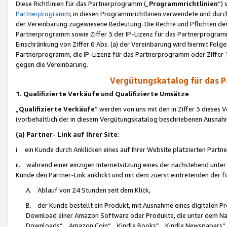
Diese Richtlinien für das Partnerprogramm („
Programmrichtlinien
“)
Partnerprogramm
; in diesen Programmrichtlinien verwendete und durch
der Vereinbarung zugewiesene Bedeutung. Die Rechte und Pflichten de
Partnerprogramm sowie Ziffer 3 der IP-Lizenz für das Partnerprogram
Einschränkung von Ziffer 6 Abs. (a) der Vereinbarung wird hiermit Fol
Partnerprogramm, die IP-Lizenz für das Partnerprogramm oder Ziffer 1
gegen die Vereinbarung.
Vergütungskatalog für das 
1. Qualifizierte Verkäufe und Qualifizierte Umsätze
„
Qualifizierte Verkäufe
“ werden von uns mit den in Ziffer 3 diese
(vorbehaltlich der in diesem Vergütungskatalog beschriebenen Ausnah
(a) Partner- Link auf Ihrer Site
:
i. ein Kunde durch Anklicken eines auf Ihrer Website platzierten Part
ii. während einer einzigen Internetsitzung eines der nachstehend unter (i)
Kunde den Partner-Link anklickt und mit dem zuerst eintretenden der f
A. Ablauf von 24 Stunden seit dem Klick,
B. der Kunde bestellt ein Produkt, mit Ausnahme eines digitalen P
Download einer Amazon Software oder Produkte, die unter dem N
Downloads“, „Amazon Coin“, „Kindle Books“, „Kindle Newspapers“, „