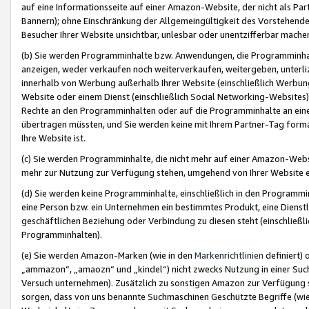
auf eine Informationsseite auf einer Amazon-Website, der nicht als Part
Bannern); ohne Einschränkung der Allgemeingültigkeit des Vorstehende
Besucher Ihrer Website unsichtbar, unlesbar oder unentzifferbar mache
(b) Sie werden Programminhalte bzw. Anwendungen, die Programminhalt
anzeigen, weder verkaufen noch weiterverkaufen, weitergeben, unterli
innerhalb von Werbung außerhalb Ihrer Website (einschließlich Werbun
Website oder einem Dienst (einschließlich Social Networking-Website
Rechte an den Programminhalten oder auf die Programminhalte an eine a
übertragen müssten, und Sie werden keine mit Ihrem Partner-Tag formati
Ihre Website ist.
(c) Sie werden Programminhalte, die nicht mehr auf einer Amazon-Websit
mehr zur Nutzung zur Verfügung stehen, umgehend von Ihrer Website e
(d) Sie werden keine Programminhalte, einschließlich in den Programmin
eine Person bzw. ein Unternehmen ein bestimmtes Produkt, eine Dienstle
geschäftlichen Beziehung oder Verbindung zu diesen steht (einschließli
Programminhalten).
(e) Sie werden Amazon-Marken (wie in den
Markenrichtlinien
definiert) 
„ammazon“, „amaozn“ und „kindel“) nicht zwecks Nutzung in einer Suc
Versuch unternehmen). Zusätzlich zu sonstigen Amazon zur Verfügung 
sorgen, dass von uns benannte Suchmaschinen Geschützte Begriffe (wie 