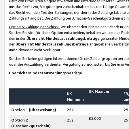
Kauf von Produkten eingelöst werden und unterliegen unseren Geschäf
uns das Recht vor, Vergütungen zurückzuhalten, bis der fällige Gesamt
das Recht vor, den Teil der Zahlungen, der den in der Zahlungstabelle 
Zahlungsart angibst. Die Zahlung per Amazon-Geschenkgutschein ist in
Option 3: Zahlung per Scheck.
Wir übersenden Ihnen einen Scheck in Höh
Sollten Sie sich für diese Option entscheiden, behalten wir uns das Rec
den in der
Übersicht Mindestauszahlungsbeträge
genannten Mindest
der
Übersicht Mindestauszahlungsbeträge
angegebene Bearbeitung
und Schweden nicht verfügbar.
Sollten Sie keine gültigen Informationen für die Zahlungsoption bereit
oder die Auszahlung verdienter Vergütung zurückhalten, bis Sie eine A
Übersicht Mindestauszahlungsbeträge
UK Maxium
UK
FR,
Minimum
un
Option 1 (Überweisung)
25£
25
£5,000
Option 2
25£
25
(Geschenkgutschein)