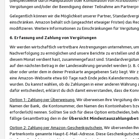
(beispielsweise durch Manipulation oder Kombination von Attributions-
Vergütungen und/oder der Beendigung deiner Teilnahme am Partnerp
Gelegentlich können wir die Möglichkeit unserer Partner, Standardv
einschränken. Amazon behält sich (ungeachtet etwaiger Fristen) das Re
modifizieren. Weitere Informationen zu Einschränkungen für Vergütung
6. Erfassung und Zahlung von Vergütungen
Wir werden wirtschaftlich vertretbare Anstrengungen unternehmen, um 
Nachverfolgung zu ermöglichen und unsere Berichte zu erstellen und di
diesem Monat verdient hast, zusammengefasst sind. Standardvergütung
auf den nächsten Betrag in der Landeswährung gerundet werden (z. B. C
über oder unter dem in deiner Preiskarte angegebenen Satz liegt. Wir
eine Amazon-Webseite etwa 60 Tage nach Ende jedes Kalendermonats, i
wurden. Du kannst wählen, ob du Zahlungen in einer anderen Währung
dafür entscheidest, erklärst du dich damit einverstanden, dass die K
Option 1: Zahlung per Überweisung.
Wir überweisen Ihre Vergütung dir
Namen der Bank, die Kontonummer, den Namen des Kontoinhabers bzw. a
erforderlich) nennen. Sollten Sie sich für diese Option entscheiden, be
fällige Gesamtbetrag den in der
Übersicht Mindestauszahlungsbet
Option 2: Zahlung per Amazon-Geschenkgutschein.
Wir übersenden Ihne
Partnerkonto genannte Haupt-E-Mail-Adresse. Diese Geschenkgutschei