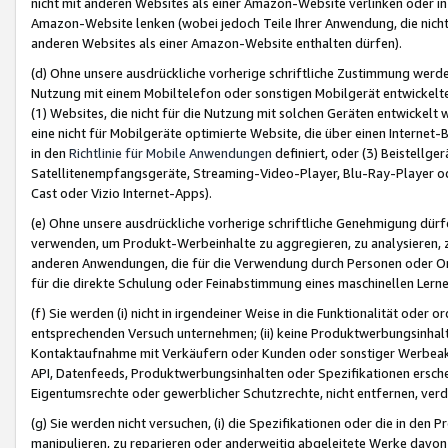
nicht mit anderen Websites als einer Amazon-Website verlinken oder i
Amazon-Website lenken (wobei jedoch Teile Ihrer Anwendung, die nich
anderen Websites als einer Amazon-Website enthalten dürfen).
(d) Ohne unsere ausdrückliche vorherige schriftliche Zustimmung werd
Nutzung mit einem Mobiltelefon oder sonstigen Mobilgerät entwickelt
(1) Websites, die nicht für die Nutzung mit solchen Geräten entwickelt
eine nicht für Mobilgeräte optimierte Website, die über einen Interne
in den
Richtlinie für Mobile Anwendungen
definiert, oder (3) Beistellge
Satellitenempfangsgeräte, Streaming-Video-Player, Blu-Ray-Player ode
Cast oder Vizio Internet-Apps).
(e) Ohne unsere ausdrückliche vorherige schriftliche Genehmigung dürfe
verwenden, um Produkt-Werbeinhalte zu aggregieren, zu analysieren, 
anderen Anwendungen, die für die Verwendung durch Personen oder Or
für die direkte Schulung oder Feinabstimmung eines maschinellen Lern
(f) Sie werden (i) nicht in irgendeiner Weise in die Funktionalität ode
entsprechenden Versuch unternehmen; (ii) keine Produktwerbungsinha
Kontaktaufnahme mit Verkäufern oder Kunden oder sonstiger Werbeaktiv
API, Datenfeeds, Produktwerbungsinhalten oder Spezifikationen erschei
Eigentumsrechte oder gewerblicher Schutzrechte, nicht entfernen, verd
(g) Sie werden nicht versuchen, (i) die Spezifikationen oder die in de
manipulieren, zu reparieren oder anderweitig abgeleitete Werke davon z