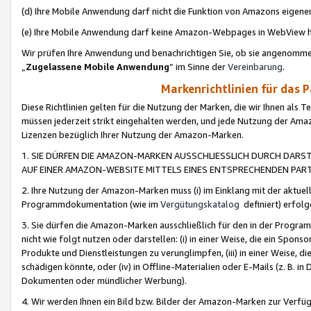
(d) Ihre Mobile Anwendung darf nicht die Funktion von Amazons eige
(e) Ihre Mobile Anwendung darf keine Amazon-Webpages in WebView 
Wir prüfen Ihre Anwendung und benachrichtigen Sie, ob sie angenomm
„
Zugelassene Mobile Anwendung
“ im Sinne der
Vereinbarung
.
Markenrichtlinien für das 
Diese Richtlinien gelten für die Nutzung der Marken, die wir Ihnen als 
müssen jederzeit strikt eingehalten werden, und jede Nutzung der Ama
Lizenzen bezüglich Ihrer Nutzung der Amazon-Marken.
1. SIE DÜRFEN DIE AMAZON-MARKEN AUSSCHLIESSLICH DURCH DARS
AUF EINER AMAZON-WEBSITE MITTELS EINES ENTSPRECHENDEN PART
2. Ihre Nutzung der Amazon-Marken muss (i) im Einklang mit der aktuells
Programmdokumentation (wie im
Vergütungskatalog
definiert) erfolg
3. Sie dürfen die Amazon-Marken ausschließlich für den in der Progr
nicht wie folgt nutzen oder darstellen: (i) in einer Weise, die ein Spo
Produkte und Dienstleistungen zu verunglimpfen, (iii) in einer Weise
schädigen könnte, oder (iv) in Offline-Materialien oder E-Mails (z. B.
Dokumenten oder mündlicher Werbung).
4. Wir werden Ihnen ein Bild bzw. Bilder der Amazon-Marken zur Verfüg