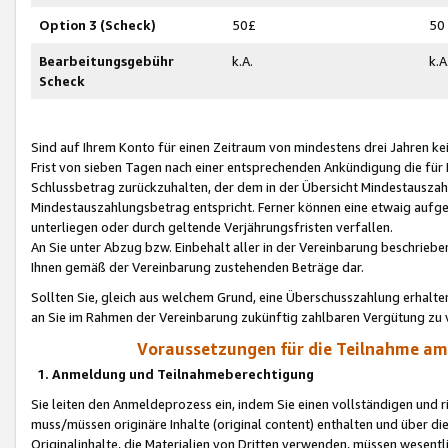
Option 3 (Scheck)
50£
50
Bearbeitungsgebühr
k.A.
k.A
Scheck
Sind auf Ihrem Konto für einen Zeitraum von mindestens drei Jahren kein
Frist von sieben Tagen nach einer entsprechenden Ankündigung die für
Schlussbetrag zurückzuhalten, der dem in der Übersicht Mindestausz
Mindestauszahlungsbetrag entspricht. Ferner können eine etwaig aufg
unterliegen oder durch geltende Verjährungsfristen verfallen.
An Sie unter Abzug bzw. Einbehalt aller in der Vereinbarung beschrieb
Ihnen gemäß der Vereinbarung zustehenden Beträge dar.
Sollten Sie, gleich aus welchem Grund, eine Überschusszahlung erhalte
an Sie im Rahmen der Vereinbarung zukünftig zahlbaren Vergütung zu 
Voraussetzungen für die Teilnahme a
1. Anmeldung und Teilnahmeberechtigung
Sie leiten den Anmeldeprozess ein, indem Sie einen vollständigen und 
muss/müssen originäre Inhalte (original content) enthalten und über d
Originalinhalte, die Materialien von Dritten verwenden, müssen wese