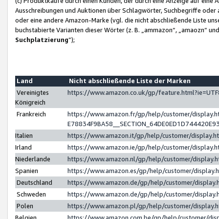
(c) Produktkäufe durch einen Kunden, der durch eine Anzeige auf eine 
Ausschreibungen und Auktionen über Schlagwörter, Suchbegriffe oder 
oder eine andere Amazon-Marke (vgl. die nicht abschließende Liste un
buchstabierte Varianten dieser Wörter (z. B. „ammazon“, „amaozn“ und „
Suchplatzierung
”);
Land
Nicht abschließende Liste der Marken
Vereinigtes
https://www.amazon.co.uk/gp/feature.html?ie=U
Königreich
Frankreich
https://www.amazon.fr/gp/help/customer/displa
E78834F9BA58__SECTION_64DE0ED1D744420E9
Italien
https://www.amazon.it/gp/help/customer/display
Irland
https://www.amazon.ie/gp/help/customer/displa
Niederlande
https://www.amazon.nl/gp/help/customer/display
Spanien
https://www.amazon.es/gp/help/customer/display
Deutschland
https://www.amazon.de/gp/help/customer/displa
Schweden
https://www.amazon.de/gp/help/customer/displa
Polen
https://www.amazon.pl/gp/help/customer/display
Belgien
https://www.amazon.com.be/gp/help/customer/d