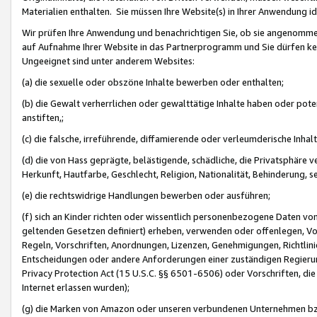
Materialien enthalten. Sie müssen Ihre Website(s) in Ihrer Anwendung ide
Wir prüfen Ihre Anwendung und benachrichtigen Sie, ob sie angenommen
auf Aufnahme Ihrer Website in das Partnerprogramm und Sie dürfen kei
Ungeeignet sind unter anderem Websites:
(a) die sexuelle oder obszöne Inhalte bewerben oder enthalten;
(b) die Gewalt verherrlichen oder gewalttätige Inhalte haben oder pot
anstiften,;
(c) die falsche, irreführende, diffamierende oder verleumderische Inha
(d) die von Hass geprägte, belästigende, schädliche, die Privatsphäre v
Herkunft, Hautfarbe, Geschlecht, Religion, Nationalität, Behinderung, 
(e) die rechtswidrige Handlungen bewerben oder ausführen;
(f) sich an Kinder richten oder wissentlich personenbezogene Daten vo
geltenden Gesetzen definiert) erheben, verwenden oder offenlegen, Vo
Regeln, Vorschriften, Anordnungen, Lizenzen, Genehmigungen, Richtlini
Entscheidungen oder andere Anforderungen einer zuständigen Regierung
Privacy Protection Act (15 U.S.C. §§ 6501-6506) oder Vorschriften, di
Internet erlassen wurden);
(g) die Marken von Amazon oder unseren verbundenen Unternehmen b