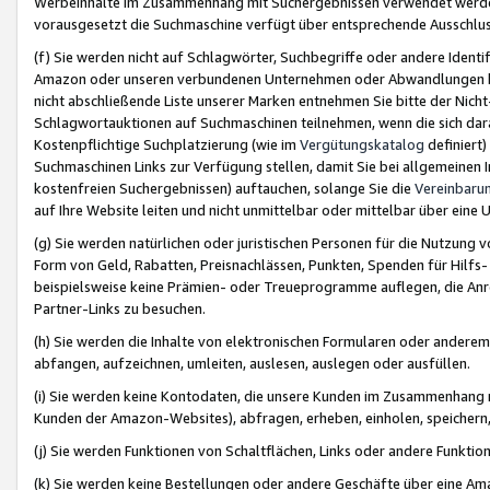
Werbeinhalte im Zusammenhang mit Suchergebnissen verwendet werden,
vorausgesetzt die Suchmaschine verfügt über entsprechende Ausschlu
(f) Sie werden nicht auf Schlagwörter, Suchbegriffe oder andere Ident
Amazon oder unseren verbundenen Unternehmen oder Abwandlungen bzw
nicht abschließende Liste unserer Marken entnehmen Sie bitte der Nich
Schlagwortauktionen auf Suchmaschinen teilnehmen, wenn die sich da
Kostenpflichtige Suchplatzierung (wie im
Vergütungskatalog
definiert
Suchmaschinen Links zur Verfügung stellen, damit Sie bei allgemeinen I
kostenfreien Suchergebnissen) auftauchen, solange Sie die
Vereinbaru
auf Ihre Website leiten und nicht unmittelbar oder mittelbar über eine
(g) Sie werden natürlichen oder juristischen Personen für die Nutzung 
Form von Geld, Rabatten, Preisnachlässen, Punkten, Spenden für Hilfs
beispielsweise keine Prämien- oder Treueprogramme auflegen, die Anrei
Partner-Links zu besuchen.
(h) Sie werden die Inhalte von elektronischen Formularen oder anderem M
abfangen, aufzeichnen, umleiten, auslesen, auslegen oder ausfüllen.
(i) Sie werden keine Kontodaten, die unsere Kunden im Zusammenhang 
Kunden der Amazon-Websites), abfragen, erheben, einholen, speichern,
(j) Sie werden Funktionen von Schaltflächen, Links oder andere Funkti
(k) Sie werden keine Bestellungen oder andere Geschäfte über eine Ama