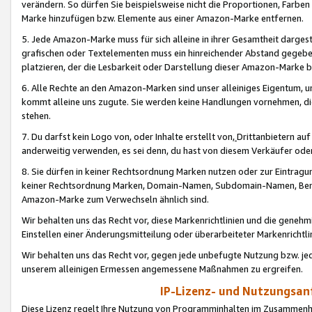
verändern. So dürfen Sie beispielsweise nicht die Proportionen, Farb
Marke hinzufügen bzw. Elemente aus einer Amazon-Marke entfernen.
5. Jede Amazon-Marke muss für sich alleine in ihrer Gesamtheit darge
grafischen oder Textelementen muss ein hinreichender Abstand gegebe
platzieren, der die Lesbarkeit oder Darstellung dieser Amazon-Marke b
6. Alle Rechte an den Amazon-Marken sind unser alleiniges Eigentum, 
kommt alleine uns zugute. Sie werden keine Handlungen vornehmen, 
stehen.
7. Du darfst kein Logo von, oder Inhalte erstellt von,
Drittanbietern au
anderweitig verwenden, es sei denn, du hast von diesem Verkäufer oder
8. Sie dürfen in keiner Rechtsordnung Marken nutzen oder zur Eintragu
keiner Rechtsordnung Marken, Domain-Namen, Subdomain-Namen, Benu
Amazon-Marke zum Verwechseln ähnlich sind.
Wir behalten uns das Recht vor, diese Markenrichtlinien und die gene
Einstellen einer Änderungsmitteilung oder überarbeiteter Markenricht
Wir behalten uns das Recht vor, gegen jede unbefugte Nutzung bzw. jede 
unserem alleinigen Ermessen angemessene Maßnahmen zu ergreifen.
IP-Lizenz- und Nutzungsan
Diese Lizenz regelt Ihre Nutzung von Programminhalten im Zusammen