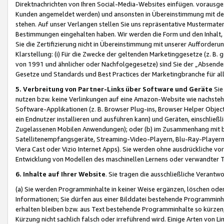
Direktnachrichten von Ihren Social-Media-Websites einfügen. vorausg
Kunden angemeldet werden) und ansonsten in Übereinstimmung mit der
stehen. Auf unser Verlangen stellen Sie uns repräsentative Mustermater
Bestimmungen eingehalten haben. Wir werden die Form und den Inhalt, di
Sie die Zertifizierung nicht in Übereinstimmung mit unserer Aufforderu
Klarstellung: (i) Für die Zwecke der geltenden Marketinggesetze (z. 
von 1991 und ähnlicher oder Nachfolgegesetze) sind Sie der „Absender“ j
Gesetze und Standards und Best Practices der Marketingbranche für 
5. Verbreitung von Partner-Links über Software und Geräte
Sie
nutzen bzw. keine Verlinkungen auf eine Amazon-Website wie nachsteh
Software-Applikationen (z. B. Browser Plug-ins, Browser Helper Objec
ein Endnutzer installieren und ausführen kann) und Geräten, einschlie
Zugelassenen Mobilen Anwendungen); oder (b) im Zusammenhang mit bzw.
Satellitenempfangsgeräte, Streaming-Video-Playern, Blu-Ray-Playern 
Viera Cast oder Vizio Internet Apps). Sie werden ohne ausdrückliche v
Entwicklung von Modellen des maschinellen Lernens oder verwandter 
6. Inhalte auf Ihrer Website
. Sie tragen die ausschließliche Verantwo
(a) Sie werden Programminhalte in keiner Weise ergänzen, löschen oder
Informationen; Sie dürfen aus einer Bilddatei bestehende Programminhal
erhalten bleiben bzw. aus Text bestehende Programminhalte so kürzen, 
Kürzung nicht sachlich falsch oder irreführend wird. Einige Arten von L