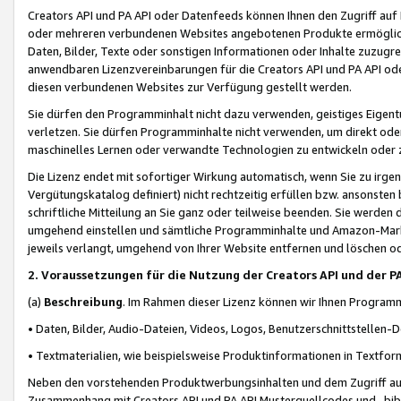
Creators API und PA API oder Datenfeeds können Ihnen den Zugriff auf D
oder mehreren verbundenen Websites angebotenen Produkte ermögliche
Daten, Bilder, Texte oder sonstigen Informationen oder Inhalte zuzugre
anwendbaren Lizenzvereinbarungen für die Creators API und PA API od
diesen verbundenen Websites zur Verfügung gestellt werden.
Sie dürfen den Programminhalt nicht dazu verwenden, geistiges Eigent
verletzen. Sie dürfen Programminhalte nicht verwenden, um direkt ode
maschinelles Lernen oder verwandte Technologien zu entwickeln oder zu
Die Lizenz endet mit sofortiger Wirkung automatisch, wenn Sie zu irg
Vergütungskatalog definiert) nicht rechtzeitig erfüllen bzw. ansonsten
schriftliche Mitteilung an Sie ganz oder teilweise beenden. Sie werden
umgehend einstellen und sämtliche Programminhalte und Amazon-Marke
jeweils verlangt, umgehend von Ihrer Website entfernen und löschen od
2. Voraussetzungen für die Nutzung der Creators API und der P
(a)
Beschreibung
. Im Rahmen dieser Lizenz können wir Ihnen Programmi
• Daten, Bilder, Audio-Dateien, Videos, Logos, Benutzerschnittstellen-
• Textmaterialien, wie beispielsweise Produktinformationen in Textfor
Neben den vorstehenden Produktwerbungsinhalten und dem Zugriff auf 
Zusammenhang mit Creators API und PA API Musterquellcodes und -bibli