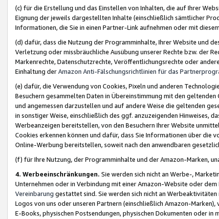
(c) für die Erstellung und das Einstellen von Inhalten, die auf Ihrer We
Eignung der jeweils dargestellten Inhalte (einschließlich sämtlicher 
Informationen, die Sie in einen Partner-Link aufnehmen oder mit diese
(d) dafür, dass die Nutzung der Programminhalte, Ihrer Website und des 
Verletzung oder missbräuchliche Ausübung unserer Rechte bzw. der Recht
Markenrechte, Datenschutzrechte, Veröffentlichungsrechte oder anderer
Einhaltung der
Amazon Anti-Fälschungsrichtlinien für das Partnerpro
(e) dafür, die Verwendung von Cookies, Pixeln und anderen Technologien
Besuchern gesammelten Daten in Übereinstimmung mit den geltenden Ge
und angemessen darzustellen und auf andere Weise die geltenden geset
in sonstiger Weise, einschließlich des ggf. anzuzeigenden Hinweises, d
Werbeanzeigen bereitstellen, von den Besuchern Ihrer Website unmitte
Cookies erkennen können und dafür, dass Sie Informationen über die v
Online-Werbung bereitstellen, soweit nach den anwendbaren gesetzlic
(f) für Ihre Nutzung, der Programminhalte und der Amazon-Marken, u
4. Werbeeinschränkungen.
Sie werden sich nicht an Werbe-, Market
Unternehmen oder in Verbindung mit einer Amazon-Website oder dem Pa
Vereinbarung
gestattet sind. Sie werden sich nicht an Werbeaktivitäten
Logos von uns oder unseren Partnern (einschließlich Amazon-Marken), 
E-Books, physischen Postsendungen, physischen Dokumenten oder in 