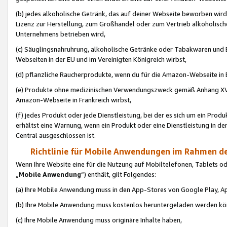
(b) jedes alkoholische Getränk, das auf deiner Webseite beworben wird
Lizenz zur Herstellung, zum Großhandel oder zum Vertrieb alkoholisch
Unternehmens betrieben wird,
(c) Säuglingsnahruhrung, alkoholische Getränke oder Tabakwaren und E
Webseiten in der EU und im Vereinigten Königreich wirbst,
(d) pflanzliche Raucherprodukte, wenn du für die Amazon-Webseite in B
(e) Produkte ohne medizinischen Verwendungszweck gemäß Anhang XVI 
Amazon-Webseite in Frankreich wirbst,
(f) jedes Produkt oder jede Dienstleistung, bei der es sich um ein Prod
erhältst eine Warnung, wenn ein Produkt oder eine Dienstleistung in de
Central ausgeschlossen ist.
Richtlinie für Mobile Anwendungen im Rahmen de
Wenn Ihre Website eine für die Nutzung auf Mobiltelefonen, Tablets 
„
Mobile Anwendung
“) enthält, gilt Folgendes:
(a) Ihre Mobile Anwendung muss in den App-Stores von Google Play, A
(b) Ihre Mobile Anwendung muss kostenlos heruntergeladen werden könn
(c) Ihre Mobile Anwendung muss originäre Inhalte haben,