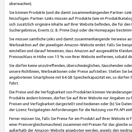
überwachen).
Sie können Produkte (und die damit zusammenhängenden Partner-Links)
hinzufügen. Partner-Links müssen auf Produkte (wie im Produktkatalog de
sich zusätzlich originäre Inhalte auf Ihrer Website befinden, die für 
Suchergebnisse, Events (z. B. Prime Day) oder die Homepages bestimmte
Sie müssen sämtliche Links und damit zusammenhängende Verweise auf z
Werbeaktion auf der jeweiligen Amazon-Website endet. Falls Sie beisp
einstellen und darauf hinweisen, dass Amazon auf ausgewählte Kleidun
Preisnachlass in Höhe von 15 % von Ihrer Website entfernen, sobald di
Sie dürfen keine unzutreffenden, überschwänglichen, täuschenden od
unsere Richtlinien, Werbeaktionen oder Preise aufstellen. Stellen Sie 
angebotenen Smartphone mit 64 GB Speicherkapazität ein, so dürfen S
führt.
Die Preise und die Verfügbarkeit von Produkten können Veränderungen 
Produkte ändern können, dürfen Sie auf Ihrer Website nur Angaben zu P
Preisen und Verfügbarkeit dargestellt sind bedienen oder (b) Sie Daten
der Lizenz festgelegten Anforderungen für die Nutzung von PA API einh
Ferner müssen Sie, falls Sie Preise für ein Produkt auf Ihrer Website in 
einer Preisvergleichsmaschine) zusammen mit Preisen für das gleiche o
außerhalb der Amazon-Website angeboten werden, jeweils den niedrigst