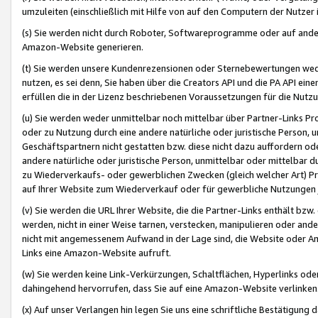
umzuleiten (einschließlich mit Hilfe von auf den Computern der Nutzer i
(s) Sie werden nicht durch Roboter, Softwareprogramme oder auf andere
Amazon-Website generieren.
(t) Sie werden unsere Kundenrezensionen oder Sternebewertungen wed
nutzen, es sei denn, Sie haben über die Creators API und die PA API e
erfüllen die in der Lizenz beschriebenen Voraussetzungen für die Nutzu
(u) Sie werden weder unmittelbar noch mittelbar über Partner-Links P
oder zu Nutzung durch eine andere natürliche oder juristische Person,
Geschäftspartnern nicht gestatten bzw. diese nicht dazu auffordern od
andere natürliche oder juristische Person, unmittelbar oder mittelbar
zu Wiederverkaufs- oder gewerblichen Zwecken (gleich welcher Art) 
auf Ihrer Website zum Wiederverkauf oder für gewerbliche Nutzungen 
(v) Sie werden die URL Ihrer Website, die die Partner-Links enthält b
werden, nicht in einer Weise tarnen, verstecken, manipulieren oder and
nicht mit angemessenem Aufwand in der Lage sind, die Website oder A
Links eine Amazon-Website aufruft.
(w) Sie werden keine Link-Verkürzungen, Schaltflächen, Hyperlinks ode
dahingehend hervorrufen, dass Sie auf eine Amazon-Website verlinken
(x) Auf unser Verlangen hin legen Sie uns eine schriftliche Bestätigung