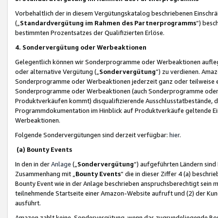
Vorbehaltlich der in diesem Vergütungskatalog beschriebenen Einschr
(„
Standardvergütung im Rahmen des Partnerprogramms
“) besc
bestimmten Prozentsatzes der Qualifizierten Erlöse.
4. Sondervergütung oder Werbeaktionen
Gelegentlich können wir Sonderprogramme oder Werbeaktionen auflegen,
oder alternative Vergütung („
Sondervergütung
”) zu verdienen. Amazo
Sonderprogramme oder Werbeaktionen jederzeit ganz oder teilweise einz
Sonderprogramme oder Werbeaktionen (auch Sonderprogramme oder We
Produktverkäufen kommt) disqualifizierende Ausschlusstatbestände, di
Programmdokumentation im Hinblick auf Produktverkäufe geltende E
Werbeaktionen.
Folgende Sondervergütungen sind derzeit verfügbar:
hier
.
(a) Bounty Events
In den in der
Anlage
(„
Sondervergütung
“) aufgeführten Ländern sind
Zusammenhang mit „
Bounty Events
“ die in dieser Ziffer 4 (a) besch
Bounty Event wie in der Anlage beschrieben anspruchsberechtigt sein mu
teilnehmende Startseite einer Amazon-Website aufruft und (2) der Kun
ausführt.
Amazon zahlt keine Sondervergütung, wenn das zugrundeliegende Boun