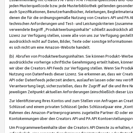
jeden Musterquellcode bzw. jede Musterbibliothek geltenden gesonder
auch Spezifikationen, Benutzerhandbücher, Anleitungen, Begleitmaterial
denen die für die ordnungsgemäße Nutzung von Creators API und PA A
technischen Anforderungen und Test- und Leistungskriterien (zusammen
verwendete Begriff „Produktwerbungsinhalte“ schließt ausdrücklich al
Lizenz zur Verfügung stellen, sowie alle von uns zur Verfügung gestel
ausdrücklich nicht auf Daten, Bilder, Texte oder sonstige Informatione
es sich nicht um eine Amazon-Website handelt.
(b) Abrufen von Produktwerbungsinhalten. Sie können Produkt-Werbein
ausdrückliche vorherige schriftliche Genehmigung erteilt haben, könn
wir über die Creators API Feeds zur Verfügung stellen. Wenn Sie Produk
Nutzung von Datenfeeds dieser Lizenz. Sie erkennen an, dass wir Creat
API oder Datenfeeds jederzeit ändern, auslaufen lassen oder neu veröffe
Verantwortung liegt, sicherzustellen, dass Ihr Zugriff auf die und Ihr
jeweiligen Zeitpunkt aktuellen Anforderungen (einschließlich dieser Liz
Zur Identifizierung Ihres Kontos und zum Stellen von Anfragen an Crea
Schlüssel und einem privaten Schlüssel (jedes Schlüsselpaar eine „Kon
Rahmen des Amazon-Partnerprogramms zugeteilte Partner-ID oder ein
Kontokennungen über den Creators API und PA API Kontoerstellungspro
Um Programmwerbeinhalte über die Creators API Dienste zu erhalten, m