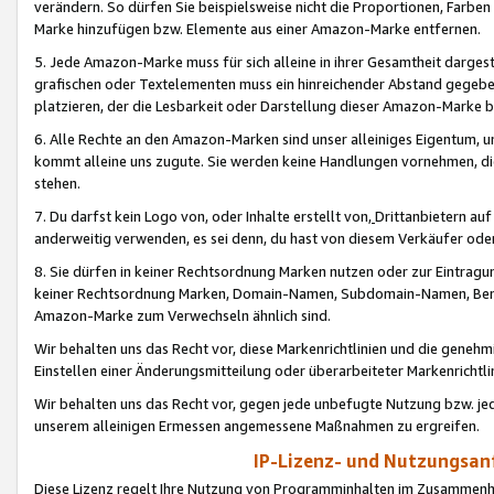
verändern. So dürfen Sie beispielsweise nicht die Proportionen, Farb
Marke hinzufügen bzw. Elemente aus einer Amazon-Marke entfernen.
5. Jede Amazon-Marke muss für sich alleine in ihrer Gesamtheit darge
grafischen oder Textelementen muss ein hinreichender Abstand gegebe
platzieren, der die Lesbarkeit oder Darstellung dieser Amazon-Marke b
6. Alle Rechte an den Amazon-Marken sind unser alleiniges Eigentum, 
kommt alleine uns zugute. Sie werden keine Handlungen vornehmen, 
stehen.
7. Du darfst kein Logo von, oder Inhalte erstellt von,
Drittanbietern au
anderweitig verwenden, es sei denn, du hast von diesem Verkäufer oder
8. Sie dürfen in keiner Rechtsordnung Marken nutzen oder zur Eintragu
keiner Rechtsordnung Marken, Domain-Namen, Subdomain-Namen, Benu
Amazon-Marke zum Verwechseln ähnlich sind.
Wir behalten uns das Recht vor, diese Markenrichtlinien und die gene
Einstellen einer Änderungsmitteilung oder überarbeiteter Markenricht
Wir behalten uns das Recht vor, gegen jede unbefugte Nutzung bzw. jede 
unserem alleinigen Ermessen angemessene Maßnahmen zu ergreifen.
IP-Lizenz- und Nutzungsan
Diese Lizenz regelt Ihre Nutzung von Programminhalten im Zusammen