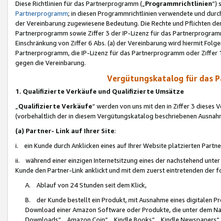
Diese Richtlinien für das Partnerprogramm („
Programmrichtlinien
“)
Partnerprogramm
; in diesen Programmrichtlinien verwendete und durch
der Vereinbarung zugewiesene Bedeutung. Die Rechte und Pflichten de
Partnerprogramm sowie Ziffer 3 der IP-Lizenz für das Partnerprogram
Einschränkung von Ziffer 6 Abs. (a) der Vereinbarung wird hiermit Fol
Partnerprogramm, die IP-Lizenz für das Partnerprogramm oder Ziffer 1
gegen die Vereinbarung.
Vergütungskatalog für das 
1. Qualifizierte Verkäufe und Qualifizierte Umsätze
„
Qualifizierte Verkäufe
“ werden von uns mit den in Ziffer 3 diese
(vorbehaltlich der in diesem Vergütungskatalog beschriebenen Ausnah
(a) Partner- Link auf Ihrer Site
:
i. ein Kunde durch Anklicken eines auf Ihrer Website platzierten Part
ii. während einer einzigen Internetsitzung eines der nachstehend unter (i)
Kunde den Partner-Link anklickt und mit dem zuerst eintretenden der f
A. Ablauf von 24 Stunden seit dem Klick,
B. der Kunde bestellt ein Produkt, mit Ausnahme eines digitalen P
Download einer Amazon Software oder Produkte, die unter dem N
Downloads“, „Amazon Coin“, „Kindle Books“, „Kindle Newspapers“, „