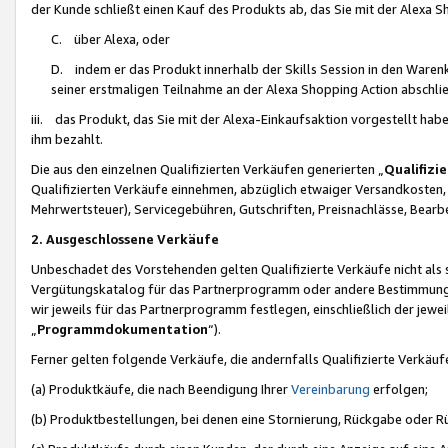
der Kunde schließt einen Kauf des Produkts ab, das Sie mit der Alexa 
C. über Alexa, oder
D. indem er das Produkt innerhalb der Skills Session in den Waren
seiner erstmaligen Teilnahme an der Alexa Shopping Action abschlie
iii. das Produkt, das Sie mit der Alexa-Einkaufsaktion vorgestellt ha
ihm bezahlt.
Die aus den einzelnen Qualifizierten Verkäufen generierten „
Qualifizi
Qualifizierten Verkäufe einnehmen, abzüglich etwaiger Versandkosten
Mehrwertsteuer), Servicegebühren, Gutschriften, Preisnachlässe, Bear
2. Ausgeschlossene Verkäufe
Unbeschadet des Vorstehenden gelten Qualifizierte Verkäufe nicht als
Vergütungskatalog für das Partnerprogramm oder andere Bestimmungen,
wir jeweils für das Partnerprogramm festlegen, einschließlich der jewe
„
Programmdokumentation
“).
Ferner gelten folgende Verkäufe, die andernfalls Qualifizierte Verkä
(a) Produktkäufe, die nach Beendigung Ihrer
Vereinbarung
erfolgen;
(b) Produktbestellungen, bei denen eine Stornierung, Rückgabe oder R