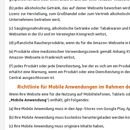
(b) jedes alkoholische Getränk, das auf deiner Webseite beworben wird
Lizenz zur Herstellung, zum Großhandel oder zum Vertrieb alkoholisch
Unternehmens betrieben wird,
(c) Säuglingsnahruhrung, alkoholische Getränke oder Tabakwaren und E
Webseiten in der EU und im Vereinigten Königreich wirbst,
(d) pflanzliche Raucherprodukte, wenn du für die Amazon-Webseite in B
(e) Produkte ohne medizinischen Verwendungszweck gemäß Anhang XVI 
Amazon-Webseite in Frankreich wirbst,
(f) jedes Produkt oder jede Dienstleistung, bei der es sich um ein Prod
erhältst eine Warnung, wenn ein Produkt oder eine Dienstleistung in de
Central ausgeschlossen ist.
Richtlinie für Mobile Anwendungen im Rahmen de
Wenn Ihre Website eine für die Nutzung auf Mobiltelefonen, Tablets 
„
Mobile Anwendung
“) enthält, gilt Folgendes:
(a) Ihre Mobile Anwendung muss in den App-Stores von Google Play, A
(b) Ihre Mobile Anwendung muss kostenlos heruntergeladen werden könn
(c) Ihre Mobile Anwendung muss originäre Inhalte haben,