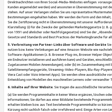
Direktnachrichten von Ihren Social-Media-Websites einfügen. vorausg
Kunden angemeldet werden) und ansonsten in Übereinstimmung mit der
stehen. Auf unser Verlangen stellen Sie uns repräsentative Mustermater
Bestimmungen eingehalten haben. Wir werden die Form und den Inhalt, di
Sie die Zertifizierung nicht in Übereinstimmung mit unserer Aufforderu
Klarstellung: (i) Für die Zwecke der geltenden Marketinggesetze (z. 
von 1991 und ähnlicher oder Nachfolgegesetze) sind Sie der „Absender“ j
Gesetze und Standards und Best Practices der Marketingbranche für 
5. Verbreitung von Partner-Links über Software und Geräte
Sie
nutzen bzw. keine Verlinkungen auf eine Amazon-Website wie nachsteh
Software-Applikationen (z. B. Browser Plug-ins, Browser Helper Objec
ein Endnutzer installieren und ausführen kann) und Geräten, einschlie
Zugelassenen Mobilen Anwendungen); oder (b) im Zusammenhang mit bzw.
Satellitenempfangsgeräte, Streaming-Video-Playern, Blu-Ray-Playern 
Viera Cast oder Vizio Internet Apps). Sie werden ohne ausdrückliche v
Entwicklung von Modellen des maschinellen Lernens oder verwandter 
6. Inhalte auf Ihrer Website
. Sie tragen die ausschließliche Verantwo
(a) Sie werden Programminhalte in keiner Weise ergänzen, löschen oder
Informationen; Sie dürfen aus einer Bilddatei bestehende Programminhal
erhalten bleiben bzw. aus Text bestehende Programminhalte so kürzen, 
Kürzung nicht sachlich falsch oder irreführend wird. Einige Arten von L