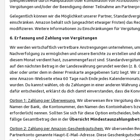
(beispielsweise durch Manipulation oder Kombination von Attributions-
Vergütungen und/oder der Beendigung deiner Teilnahme am Partnerp
Gelegentlich können wir die Möglichkeit unserer Partner, Standardv
einschränken. Amazon behält sich (ungeachtet etwaiger Fristen) das Re
modifizieren. Weitere Informationen zu Einschränkungen für Vergütung
6. Erfassung und Zahlung von Vergütungen
Wir werden wirtschaftlich vertretbare Anstrengungen unternehmen, um 
Nachverfolgung zu ermöglichen und unsere Berichte zu erstellen und di
diesem Monat verdient hast, zusammengefasst sind. Standardvergütung
auf den nächsten Betrag in der Landeswährung gerundet werden (z. B. C
über oder unter dem in deiner Preiskarte angegebenen Satz liegt. Wir
eine Amazon-Webseite etwa 60 Tage nach Ende jedes Kalendermonats, i
wurden. Du kannst wählen, ob du Zahlungen in einer anderen Währung
dafür entscheidest, erklärst du dich damit einverstanden, dass die K
Option 1: Zahlung per Überweisung.
Wir überweisen Ihre Vergütung dir
Namen der Bank, die Kontonummer, den Namen des Kontoinhabers bzw. a
erforderlich) nennen. Sollten Sie sich für diese Option entscheiden, be
fällige Gesamtbetrag den in der
Übersicht Mindestauszahlungsbet
Option 2: Zahlung per Amazon-Geschenkgutschein.
Wir übersenden Ihne
Partnerkonto genannte Haupt-E-Mail-Adresse. Diese Geschenkgutschei