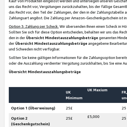
Kauf von Produkten eingelöst werden und unterliegen unseren Geschäf
uns das Recht vor, Vergütungen zurückzuhalten, bis der fällige Gesamt
das Recht vor, den Teil der Zahlungen, der den in der Zahlungstabelle 
Zahlungsart angibst. Die Zahlung per Amazon-Geschenkgutschein ist in
Option 3: Zahlung per Scheck.
Wir übersenden Ihnen einen Scheck in Höh
Sollten Sie sich für diese Option entscheiden, behalten wir uns das Rec
den in der
Übersicht Mindestauszahlungsbeträge
genannten Mindest
der
Übersicht Mindestauszahlungsbeträge
angegebene Bearbeitung
und Schweden nicht verfügbar.
Sollten Sie keine gültigen Informationen für die Zahlungsoption bereit
oder die Auszahlung verdienter Vergütung zurückhalten, bis Sie eine A
Übersicht Mindestauszahlungsbeträge
UK Maxium
UK
FR,
Minimum
un
Option 1 (Überweisung)
25£
25
£5,000
Option 2
25£
25
(Geschenkgutschein)