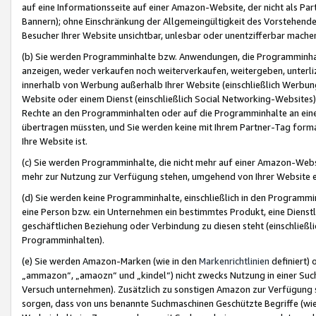
auf eine Informationsseite auf einer Amazon-Website, der nicht als Part
Bannern); ohne Einschränkung der Allgemeingültigkeit des Vorstehende
Besucher Ihrer Website unsichtbar, unlesbar oder unentzifferbar mache
(b) Sie werden Programminhalte bzw. Anwendungen, die Programminhalt
anzeigen, weder verkaufen noch weiterverkaufen, weitergeben, unterli
innerhalb von Werbung außerhalb Ihrer Website (einschließlich Werbun
Website oder einem Dienst (einschließlich Social Networking-Website
Rechte an den Programminhalten oder auf die Programminhalte an eine a
übertragen müssten, und Sie werden keine mit Ihrem Partner-Tag formati
Ihre Website ist.
(c) Sie werden Programminhalte, die nicht mehr auf einer Amazon-Websit
mehr zur Nutzung zur Verfügung stehen, umgehend von Ihrer Website e
(d) Sie werden keine Programminhalte, einschließlich in den Programmin
eine Person bzw. ein Unternehmen ein bestimmtes Produkt, eine Dienstle
geschäftlichen Beziehung oder Verbindung zu diesen steht (einschließli
Programminhalten).
(e) Sie werden Amazon-Marken (wie in den
Markenrichtlinien
definiert) 
„ammazon“, „amaozn“ und „kindel“) nicht zwecks Nutzung in einer Suc
Versuch unternehmen). Zusätzlich zu sonstigen Amazon zur Verfügung 
sorgen, dass von uns benannte Suchmaschinen Geschützte Begriffe (wie 