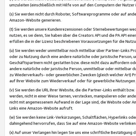
umzuleiten (einschließlich mit Hilfe von auf den Computern der Nutzer i
(s) Sie werden nicht durch Roboter, Softwareprogramme oder auf andere
Amazon-Website generieren.
(t) Sie werden unsere Kundenrezensionen oder Sternebewertungen wed
nutzen, es sei denn, Sie haben über die Creators API und die PA API e
erfüllen die in der Lizenz beschriebenen Voraussetzungen für die Nutzu
(u) Sie werden weder unmittelbar noch mittelbar über Partner-Links P
oder zu Nutzung durch eine andere natürliche oder juristische Person,
Geschäftspartnern nicht gestatten bzw. diese nicht dazu auffordern od
andere natürliche oder juristische Person, unmittelbar oder mittelbar
zu Wiederverkaufs- oder gewerblichen Zwecken (gleich welcher Art) 
auf Ihrer Website zum Wiederverkauf oder für gewerbliche Nutzungen 
(v) Sie werden die URL Ihrer Website, die die Partner-Links enthält b
werden, nicht in einer Weise tarnen, verstecken, manipulieren oder and
nicht mit angemessenem Aufwand in der Lage sind, die Website oder A
Links eine Amazon-Website aufruft.
(w) Sie werden keine Link-Verkürzungen, Schaltflächen, Hyperlinks ode
dahingehend hervorrufen, dass Sie auf eine Amazon-Website verlinken
(x) Auf unser Verlangen hin legen Sie uns eine schriftliche Bestätigung