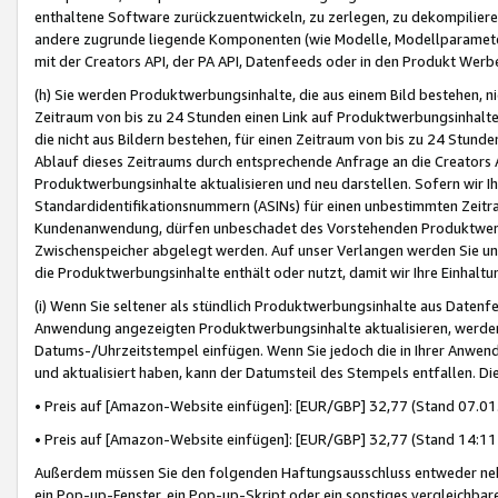
enthaltene Software zurückzuentwickeln, zu zerlegen, zu dekompilier
andere zugrunde liegende Komponenten (wie Modelle, Modellparameter
mit der Creators API, der PA API, Datenfeeds oder in den Produkt Werb
(h) Sie werden Produktwerbungsinhalte, die aus einem Bild bestehen, ni
Zeitraum von bis zu 24 Stunden einen Link auf Produktwerbungsinhalte
die nicht aus Bildern bestehen, für einen Zeitraum von bis zu 24 Stund
Ablauf dieses Zeitraums durch entsprechende Anfrage an die Creators 
Produktwerbungsinhalte aktualisieren und neu darstellen. Sofern wir Ih
Standardidentifikationsnummern (ASINs) für einen unbestimmten Zeitra
Kundenanwendung, dürfen unbeschadet des Vorstehenden Produktwerbu
Zwischenspeicher abgelegt werden. Auf unser Verlangen werden Sie un
die Produktwerbungsinhalte enthält oder nutzt, damit wir Ihre Einhalt
(i) Wenn Sie seltener als stündlich Produktwerbungsinhalte aus Datenfe
Anwendung angezeigten Produktwerbungsinhalte aktualisieren, werden 
Datums-/Uhrzeitstempel einfügen. Wenn Sie jedoch die in Ihrer Anwe
und aktualisiert haben, kann der Datumsteil des Stempels entfallen. Dies
• Preis auf [Amazon-Website einfügen]: [EUR/GBP] 32,77 (Stand 07.01.
• Preis auf [Amazon-Website einfügen]: [EUR/GBP] 32,77 (Stand 14:11 
Außerdem müssen Sie den folgenden Haftungsausschluss entweder neb
ein Pop-up-Fenster, ein Pop-up-Skript oder ein sonstiges vergleichba