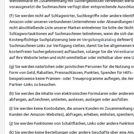
Werbeinhalte im Zusammenhang mit Suchergebnissen verwendet werden,
vorausgesetzt die Suchmaschine verfügt über entsprechende Ausschlu
(f) Sie werden nicht auf Schlagwörter, Suchbegriffe oder andere Ident
Amazon oder unseren verbundenen Unternehmen oder Abwandlungen bzw
nicht abschließende Liste unserer Marken entnehmen Sie bitte der Nich
Schlagwortauktionen auf Suchmaschinen teilnehmen, wenn die sich da
Kostenpflichtige Suchplatzierung (wie im
Vergütungskatalog
definiert
Suchmaschinen Links zur Verfügung stellen, damit Sie bei allgemeinen I
kostenfreien Suchergebnissen) auftauchen, solange Sie die
Vereinbaru
auf Ihre Website leiten und nicht unmittelbar oder mittelbar über eine
(g) Sie werden natürlichen oder juristischen Personen für die Nutzung 
Form von Geld, Rabatten, Preisnachlässen, Punkten, Spenden für Hilfs
beispielsweise keine Prämien- oder Treueprogramme auflegen, die Anrei
Partner-Links zu besuchen.
(h) Sie werden die Inhalte von elektronischen Formularen oder anderem M
abfangen, aufzeichnen, umleiten, auslesen, auslegen oder ausfüllen.
(i) Sie werden keine Kontodaten, die unsere Kunden im Zusammenhang 
Kunden der Amazon-Websites), abfragen, erheben, einholen, speichern,
(j) Sie werden Funktionen von Schaltflächen, Links oder andere Funkti
(k) Sie werden keine Bestellungen oder andere Geschäfte über eine Ama