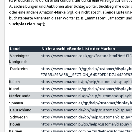
(c) Produktkäufe durch einen Kunden, der durch eine Anzeige auf eine 
Ausschreibungen und Auktionen über Schlagwörter, Suchbegriffe oder 
oder eine andere Amazon-Marke (vgl. die nicht abschließende Liste un
buchstabierte Varianten dieser Wörter (z. B. „ammazon“, „amaozn“ und „
Suchplatzierung
”);
Land
Nicht abschließende Liste der Marken
Vereinigtes
https://www.amazon.co.uk/gp/feature.html?ie=U
Königreich
Frankreich
https://www.amazon.fr/gp/help/customer/displa
E78834F9BA58__SECTION_64DE0ED1D744420E9
Italien
https://www.amazon.it/gp/help/customer/display
Irland
https://www.amazon.ie/gp/help/customer/displa
Niederlande
https://www.amazon.nl/gp/help/customer/display
Spanien
https://www.amazon.es/gp/help/customer/display
Deutschland
https://www.amazon.de/gp/help/customer/displa
Schweden
https://www.amazon.de/gp/help/customer/displa
Polen
https://www.amazon.pl/gp/help/customer/display
Belgien
https://www.amazon.com.be/gp/help/customer/d