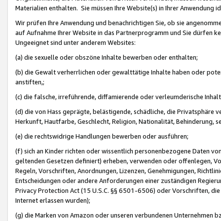
Materialien enthalten. Sie müssen Ihre Website(s) in Ihrer Anwendung ide
Wir prüfen Ihre Anwendung und benachrichtigen Sie, ob sie angenommen
auf Aufnahme Ihrer Website in das Partnerprogramm und Sie dürfen kei
Ungeeignet sind unter anderem Websites:
(a) die sexuelle oder obszöne Inhalte bewerben oder enthalten;
(b) die Gewalt verherrlichen oder gewalttätige Inhalte haben oder pot
anstiften,;
(c) die falsche, irreführende, diffamierende oder verleumderische Inha
(d) die von Hass geprägte, belästigende, schädliche, die Privatsphäre v
Herkunft, Hautfarbe, Geschlecht, Religion, Nationalität, Behinderung, 
(e) die rechtswidrige Handlungen bewerben oder ausführen;
(f) sich an Kinder richten oder wissentlich personenbezogene Daten vo
geltenden Gesetzen definiert) erheben, verwenden oder offenlegen, Vo
Regeln, Vorschriften, Anordnungen, Lizenzen, Genehmigungen, Richtlini
Entscheidungen oder andere Anforderungen einer zuständigen Regierung
Privacy Protection Act (15 U.S.C. §§ 6501-6506) oder Vorschriften, di
Internet erlassen wurden);
(g) die Marken von Amazon oder unseren verbundenen Unternehmen b