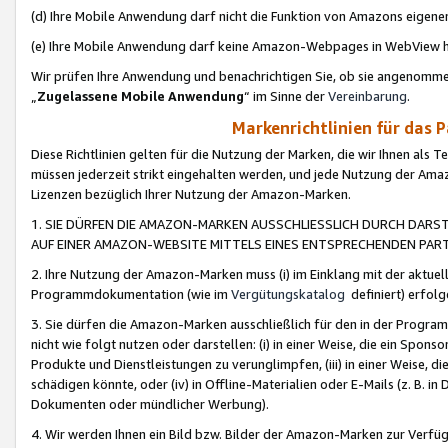
(d) Ihre Mobile Anwendung darf nicht die Funktion von Amazons eige
(e) Ihre Mobile Anwendung darf keine Amazon-Webpages in WebView 
Wir prüfen Ihre Anwendung und benachrichtigen Sie, ob sie angenomm
„
Zugelassene Mobile Anwendung
“ im Sinne der
Vereinbarung
.
Markenrichtlinien für das 
Diese Richtlinien gelten für die Nutzung der Marken, die wir Ihnen als 
müssen jederzeit strikt eingehalten werden, und jede Nutzung der Ama
Lizenzen bezüglich Ihrer Nutzung der Amazon-Marken.
1. SIE DÜRFEN DIE AMAZON-MARKEN AUSSCHLIESSLICH DURCH DARS
AUF EINER AMAZON-WEBSITE MITTELS EINES ENTSPRECHENDEN PART
2. Ihre Nutzung der Amazon-Marken muss (i) im Einklang mit der aktuells
Programmdokumentation (wie im
Vergütungskatalog
definiert) erfolg
3. Sie dürfen die Amazon-Marken ausschließlich für den in der Progr
nicht wie folgt nutzen oder darstellen: (i) in einer Weise, die ein Spo
Produkte und Dienstleistungen zu verunglimpfen, (iii) in einer Weise
schädigen könnte, oder (iv) in Offline-Materialien oder E-Mails (z. B.
Dokumenten oder mündlicher Werbung).
4. Wir werden Ihnen ein Bild bzw. Bilder der Amazon-Marken zur Verfüg