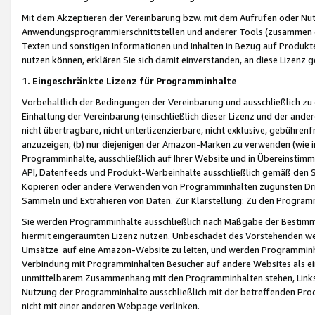
Mit dem Akzeptieren der Vereinbarung bzw. mit dem Aufrufen oder Nutz
Anwendungsprogrammierschnittstellen und anderer Tools (zusammen die
Texten und sonstigen Informationen und Inhalten in Bezug auf Produkte
nutzen können, erklären Sie sich damit einverstanden, an diese Lizenz 
1. Eingeschränkte Lizenz für Programminhalte
Vorbehaltlich der Bedingungen der Vereinbarung und ausschließlich z
Einhaltung der Vereinbarung (einschließlich dieser Lizenz und der ande
nicht übertragbare, nicht unterlizenzierbare, nicht exklusive, gebühren
anzuzeigen; (b) nur diejenigen der Amazon-Marken zu verwenden (wie in 
Programminhalte, ausschließlich auf Ihrer Website und in Übereinstimmu
API, Datenfeeds und Produkt-Werbeinhalte ausschließlich gemäß den Spe
Kopieren oder andere Verwenden von Programminhalten zugunsten Dri
Sammeln und Extrahieren von Daten. Zur Klarstellung: Zu den Program
Sie werden Programminhalte ausschließlich nach Maßgabe der Besti
hiermit eingeräumten Lizenz nutzen. Unbeschadet des Vorstehenden we
Umsätze auf eine Amazon-Website zu leiten, und werden Programminhal
Verbindung mit Programminhalten Besucher auf andere Websites als ein
unmittelbarem Zusammenhang mit den Programminhalten stehen, Links z
Nutzung der Programminhalte ausschließlich mit der betreffenden Pr
nicht mit einer anderen Webpage verlinken.