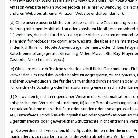
nicht mit anderen Websites als einer Amazon-Website verlinken oder i
Amazon-Website lenken (wobei jedoch Teile Ihrer Anwendung, die nich
anderen Websites als einer Amazon-Website enthalten dürfen).
(d) Ohne unsere ausdrückliche vorherige schriftliche Zustimmung werd
Nutzung mit einem Mobiltelefon oder sonstigen Mobilgerät entwickelt
(1) Websites, die nicht für die Nutzung mit solchen Geräten entwickelt
eine nicht für Mobilgeräte optimierte Website, die über einen Interne
in den
Richtlinie für Mobile Anwendungen
definiert, oder (3) Beistellge
Satellitenempfangsgeräte, Streaming-Video-Player, Blu-Ray-Player ode
Cast oder Vizio Internet-Apps).
(e) Ohne unsere ausdrückliche vorherige schriftliche Genehmigung dürfe
verwenden, um Produkt-Werbeinhalte zu aggregieren, zu analysieren, 
anderen Anwendungen, die für die Verwendung durch Personen oder Or
für die direkte Schulung oder Feinabstimmung eines maschinellen Lern
(f) Sie werden (i) nicht in irgendeiner Weise in die Funktionalität ode
entsprechenden Versuch unternehmen; (ii) keine Produktwerbungsinha
Kontaktaufnahme mit Verkäufern oder Kunden oder sonstiger Werbeaktiv
API, Datenfeeds, Produktwerbungsinhalten oder Spezifikationen erschei
Eigentumsrechte oder gewerblicher Schutzrechte, nicht entfernen, verd
(g) Sie werden nicht versuchen, (i) die Spezifikationen oder die in de
manipulieren, zu reparieren oder anderweitig abgeleitete Werke davon z