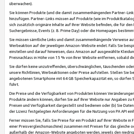
überwachen).
Sie können Produkte (und die damit zusammenhängenden Partner-Links)
hinzufügen. Partner-Links müssen auf Produkte (wie im Produktkatalog de
sich zusätzlich originäre Inhalte auf Ihrer Website befinden, die für 
Suchergebnisse, Events (z. B. Prime Day) oder die Homepages bestimmte
Sie müssen sämtliche Links und damit zusammenhängende Verweise auf z
Werbeaktion auf der jeweiligen Amazon-Website endet. Falls Sie beisp
einstellen und darauf hinweisen, dass Amazon auf ausgewählte Kleidun
Preisnachlass in Höhe von 15 % von Ihrer Website entfernen, sobald di
Sie dürfen keine unzutreffenden, überschwänglichen, täuschenden od
unsere Richtlinien, Werbeaktionen oder Preise aufstellen. Stellen Sie 
angebotenen Smartphone mit 64 GB Speicherkapazität ein, so dürfen S
führt.
Die Preise und die Verfügbarkeit von Produkten können Veränderungen 
Produkte ändern können, dürfen Sie auf Ihrer Website nur Angaben zu P
Preisen und Verfügbarkeit dargestellt sind bedienen oder (b) Sie Daten
der Lizenz festgelegten Anforderungen für die Nutzung von PA API einh
Ferner müssen Sie, falls Sie Preise für ein Produkt auf Ihrer Website in 
einer Preisvergleichsmaschine) zusammen mit Preisen für das gleiche o
außerhalb der Amazon-Website angeboten werden, jeweils den niedrigst