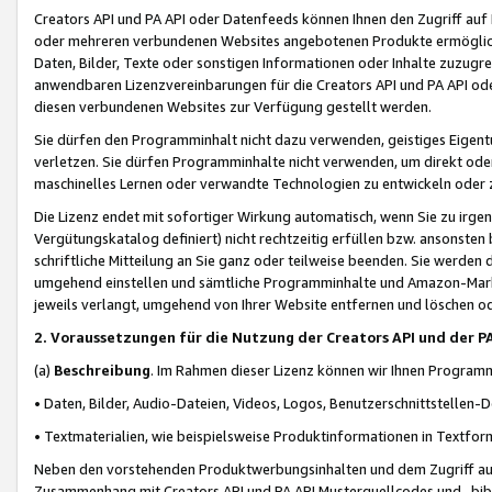
Creators API und PA API oder Datenfeeds können Ihnen den Zugriff auf D
oder mehreren verbundenen Websites angebotenen Produkte ermögliche
Daten, Bilder, Texte oder sonstigen Informationen oder Inhalte zuzugre
anwendbaren Lizenzvereinbarungen für die Creators API und PA API od
diesen verbundenen Websites zur Verfügung gestellt werden.
Sie dürfen den Programminhalt nicht dazu verwenden, geistiges Eigent
verletzen. Sie dürfen Programminhalte nicht verwenden, um direkt ode
maschinelles Lernen oder verwandte Technologien zu entwickeln oder zu
Die Lizenz endet mit sofortiger Wirkung automatisch, wenn Sie zu irg
Vergütungskatalog definiert) nicht rechtzeitig erfüllen bzw. ansonsten
schriftliche Mitteilung an Sie ganz oder teilweise beenden. Sie werden
umgehend einstellen und sämtliche Programminhalte und Amazon-Marke
jeweils verlangt, umgehend von Ihrer Website entfernen und löschen od
2. Voraussetzungen für die Nutzung der Creators API und der P
(a)
Beschreibung
. Im Rahmen dieser Lizenz können wir Ihnen Programmi
• Daten, Bilder, Audio-Dateien, Videos, Logos, Benutzerschnittstellen-
• Textmaterialien, wie beispielsweise Produktinformationen in Textfor
Neben den vorstehenden Produktwerbungsinhalten und dem Zugriff auf 
Zusammenhang mit Creators API und PA API Musterquellcodes und -bibli