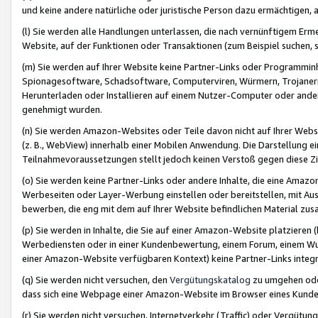
und keine andere natürliche oder juristische Person dazu ermächtigen, a
(l) Sie werden alle Handlungen unterlassen, die nach vernünftigem Erme
Website, auf der Funktionen oder Transaktionen (zum Beispiel suchen, s
(m) Sie werden auf Ihrer Website keine Partner-Links oder Programmin
Spionagesoftware, Schadsoftware, Computerviren, Würmern, Trojaner
Herunterladen oder Installieren auf einem Nutzer-Computer oder ande
genehmigt wurden.
(n) Sie werden Amazon-Websites oder Teile davon nicht auf Ihrer Websi
(z. B., WebView) innerhalb einer Mobilen Anwendung. Die Darstellung ein
Teilnahmevoraussetzungen stellt jedoch keinen Verstoß gegen diese Zif
(o) Sie werden keine Partner-Links oder andere Inhalte, die eine Am
Werbeseiten oder Layer-Werbung einstellen oder bereitstellen, mit Au
bewerben, die eng mit dem auf Ihrer Website befindlichen Material z
(p) Sie werden in Inhalte, die Sie auf einer Amazon-Website platzier
Werbediensten oder in einer Kundenbewertung, einem Forum, einem Wun
einer Amazon-Website verfügbaren Kontext) keine Partner-Links integr
(q) Sie werden nicht versuchen, den
Vergütungskatalog
zu umgehen oder
dass sich eine Webpage einer Amazon-Website im Browser eines Kunden 
(r) Sie werden nicht versuchen, Internetverkehr (Traffic) oder Vergü