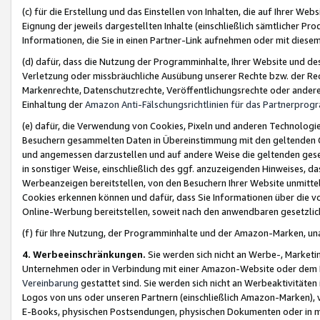
(c) für die Erstellung und das Einstellen von Inhalten, die auf Ihrer We
Eignung der jeweils dargestellten Inhalte (einschließlich sämtlicher 
Informationen, die Sie in einen Partner-Link aufnehmen oder mit diese
(d) dafür, dass die Nutzung der Programminhalte, Ihrer Website und des 
Verletzung oder missbräuchliche Ausübung unserer Rechte bzw. der Recht
Markenrechte, Datenschutzrechte, Veröffentlichungsrechte oder anderer
Einhaltung der
Amazon Anti-Fälschungsrichtlinien für das Partnerpro
(e) dafür, die Verwendung von Cookies, Pixeln und anderen Technologien
Besuchern gesammelten Daten in Übereinstimmung mit den geltenden Ge
und angemessen darzustellen und auf andere Weise die geltenden geset
in sonstiger Weise, einschließlich des ggf. anzuzeigenden Hinweises, d
Werbeanzeigen bereitstellen, von den Besuchern Ihrer Website unmitte
Cookies erkennen können und dafür, dass Sie Informationen über die v
Online-Werbung bereitstellen, soweit nach den anwendbaren gesetzlic
(f) für Ihre Nutzung, der Programminhalte und der Amazon-Marken, u
4. Werbeeinschränkungen.
Sie werden sich nicht an Werbe-, Market
Unternehmen oder in Verbindung mit einer Amazon-Website oder dem Pa
Vereinbarung
gestattet sind. Sie werden sich nicht an Werbeaktivitäten
Logos von uns oder unseren Partnern (einschließlich Amazon-Marken), 
E-Books, physischen Postsendungen, physischen Dokumenten oder in 