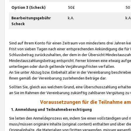
Option 3 (Scheck)
50£
50
Bearbeitungsgebühr
k.A.
k.A
Scheck
Sind auf Ihrem Konto für einen Zeitraum von mindestens drei Jahren kein
Frist von sieben Tagen nach einer entsprechenden Ankündigung die für
Schlussbetrag zurückzuhalten, der dem in der Übersicht Mindestausz
Mindestauszahlungsbetrag entspricht. Ferner können eine etwaig aufg
unterliegen oder durch geltende Verjährungsfristen verfallen.
An Sie unter Abzug bzw. Einbehalt aller in der Vereinbarung beschrieb
Ihnen gemäß der Vereinbarung zustehenden Beträge dar.
Sollten Sie, gleich aus welchem Grund, eine Überschusszahlung erhalte
an Sie im Rahmen der Vereinbarung zukünftig zahlbaren Vergütung zu 
Voraussetzungen für die Teilnahme a
1. Anmeldung und Teilnahmeberechtigung
Sie leiten den Anmeldeprozess ein, indem Sie einen vollständigen und 
muss/müssen originäre Inhalte (original content) enthalten und über d
Originalinhalte, die Materialien von Dritten verwenden, müssen wese