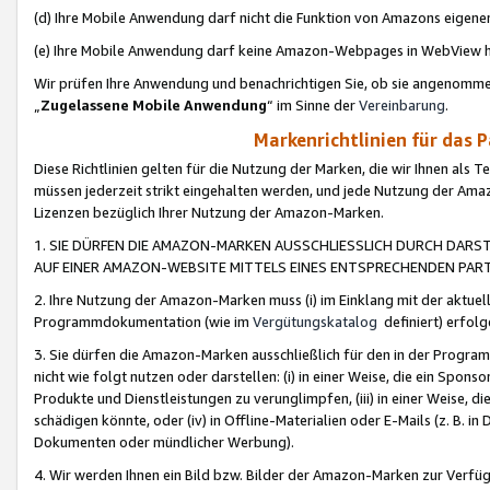
(d) Ihre Mobile Anwendung darf nicht die Funktion von Amazons eige
(e) Ihre Mobile Anwendung darf keine Amazon-Webpages in WebView 
Wir prüfen Ihre Anwendung und benachrichtigen Sie, ob sie angenomm
„
Zugelassene Mobile Anwendung
“ im Sinne der
Vereinbarung
.
Markenrichtlinien für das 
Diese Richtlinien gelten für die Nutzung der Marken, die wir Ihnen als 
müssen jederzeit strikt eingehalten werden, und jede Nutzung der Ama
Lizenzen bezüglich Ihrer Nutzung der Amazon-Marken.
1. SIE DÜRFEN DIE AMAZON-MARKEN AUSSCHLIESSLICH DURCH DARS
AUF EINER AMAZON-WEBSITE MITTELS EINES ENTSPRECHENDEN PART
2. Ihre Nutzung der Amazon-Marken muss (i) im Einklang mit der aktuells
Programmdokumentation (wie im
Vergütungskatalog
definiert) erfolg
3. Sie dürfen die Amazon-Marken ausschließlich für den in der Progr
nicht wie folgt nutzen oder darstellen: (i) in einer Weise, die ein Spo
Produkte und Dienstleistungen zu verunglimpfen, (iii) in einer Weise
schädigen könnte, oder (iv) in Offline-Materialien oder E-Mails (z. B.
Dokumenten oder mündlicher Werbung).
4. Wir werden Ihnen ein Bild bzw. Bilder der Amazon-Marken zur Verfüg