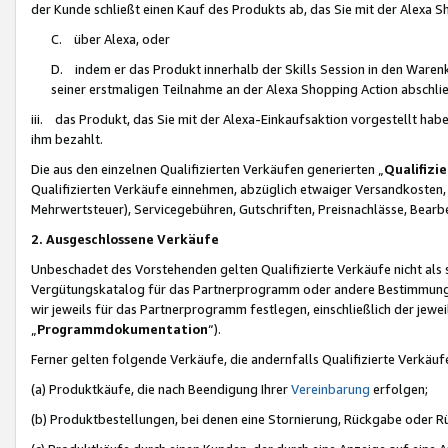
der Kunde schließt einen Kauf des Produkts ab, das Sie mit der Alexa 
C. über Alexa, oder
D. indem er das Produkt innerhalb der Skills Session in den Waren
seiner erstmaligen Teilnahme an der Alexa Shopping Action abschlie
iii. das Produkt, das Sie mit der Alexa-Einkaufsaktion vorgestellt ha
ihm bezahlt.
Die aus den einzelnen Qualifizierten Verkäufen generierten „
Qualifizi
Qualifizierten Verkäufe einnehmen, abzüglich etwaiger Versandkosten
Mehrwertsteuer), Servicegebühren, Gutschriften, Preisnachlässe, Bear
2. Ausgeschlossene Verkäufe
Unbeschadet des Vorstehenden gelten Qualifizierte Verkäufe nicht als
Vergütungskatalog für das Partnerprogramm oder andere Bestimmungen,
wir jeweils für das Partnerprogramm festlegen, einschließlich der jewe
„
Programmdokumentation
“).
Ferner gelten folgende Verkäufe, die andernfalls Qualifizierte Verkä
(a) Produktkäufe, die nach Beendigung Ihrer
Vereinbarung
erfolgen;
(b) Produktbestellungen, bei denen eine Stornierung, Rückgabe oder R