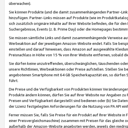
überwachen).
Sie können Produkte (und die damit zusammenhängenden Partner-Links)
hinzufügen. Partner-Links müssen auf Produkte (wie im Produktkatalog de
sich zusätzlich originäre Inhalte auf Ihrer Website befinden, die für 
Suchergebnisse, Events (z. B. Prime Day) oder die Homepages bestimmte
Sie müssen sämtliche Links und damit zusammenhängende Verweise auf z
Werbeaktion auf der jeweiligen Amazon-Website endet. Falls Sie beisp
einstellen und darauf hinweisen, dass Amazon auf ausgewählte Kleidun
Preisnachlass in Höhe von 15 % von Ihrer Website entfernen, sobald di
Sie dürfen keine unzutreffenden, überschwänglichen, täuschenden od
unsere Richtlinien, Werbeaktionen oder Preise aufstellen. Stellen Sie 
angebotenen Smartphone mit 64 GB Speicherkapazität ein, so dürfen S
führt.
Die Preise und die Verfügbarkeit von Produkten können Veränderungen 
Produkte ändern können, dürfen Sie auf Ihrer Website nur Angaben zu P
Preisen und Verfügbarkeit dargestellt sind bedienen oder (b) Sie Daten
der Lizenz festgelegten Anforderungen für die Nutzung von PA API einh
Ferner müssen Sie, falls Sie Preise für ein Produkt auf Ihrer Website in 
einer Preisvergleichsmaschine) zusammen mit Preisen für das gleiche o
außerhalb der Amazon-Website angeboten werden, jeweils den niedrigst