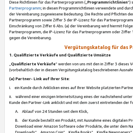
Diese Richtlinien für das Partnerprogramm („
Programmrichtlinien
“)
Partnerprogramm
; in diesen Programmrichtlinien verwendete und durch
der Vereinbarung zugewiesene Bedeutung. Die Rechte und Pflichten de
Partnerprogramm sowie Ziffer 3 der IP-Lizenz für das Partnerprogram
Einschränkung von Ziffer 6 Abs. (a) der Vereinbarung wird hiermit Fol
Partnerprogramm, die IP-Lizenz für das Partnerprogramm oder Ziffer 1
gegen die Vereinbarung.
Vergütungskatalog für das 
1. Qualifizierte Verkäufe und Qualifizierte Umsätze
„
Qualifizierte Verkäufe
“ werden von uns mit den in Ziffer 3 diese
(vorbehaltlich der in diesem Vergütungskatalog beschriebenen Ausnah
(a) Partner- Link auf Ihrer Site
:
i. ein Kunde durch Anklicken eines auf Ihrer Website platzierten Part
ii. während einer einzigen Internetsitzung eines der nachstehend unter (i)
Kunde den Partner-Link anklickt und mit dem zuerst eintretenden der f
A. Ablauf von 24 Stunden seit dem Klick,
B. der Kunde bestellt ein Produkt, mit Ausnahme eines digitalen P
Download einer Amazon Software oder Produkte, die unter dem N
Downloads“, „Amazon Coin“, „Kindle Books“, „Kindle Newspapers“, „