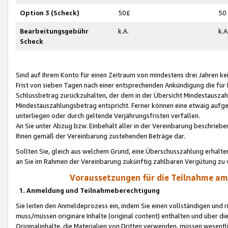
Option 3 (Scheck)
50£
50
Bearbeitungsgebühr
k.A.
k.A
Scheck
Sind auf Ihrem Konto für einen Zeitraum von mindestens drei Jahren kein
Frist von sieben Tagen nach einer entsprechenden Ankündigung die für
Schlussbetrag zurückzuhalten, der dem in der Übersicht Mindestausz
Mindestauszahlungsbetrag entspricht. Ferner können eine etwaig aufg
unterliegen oder durch geltende Verjährungsfristen verfallen.
An Sie unter Abzug bzw. Einbehalt aller in der Vereinbarung beschrieb
Ihnen gemäß der Vereinbarung zustehenden Beträge dar.
Sollten Sie, gleich aus welchem Grund, eine Überschusszahlung erhalte
an Sie im Rahmen der Vereinbarung zukünftig zahlbaren Vergütung zu 
Voraussetzungen für die Teilnahme a
1. Anmeldung und Teilnahmeberechtigung
Sie leiten den Anmeldeprozess ein, indem Sie einen vollständigen und 
muss/müssen originäre Inhalte (original content) enthalten und über d
Originalinhalte, die Materialien von Dritten verwenden, müssen wese