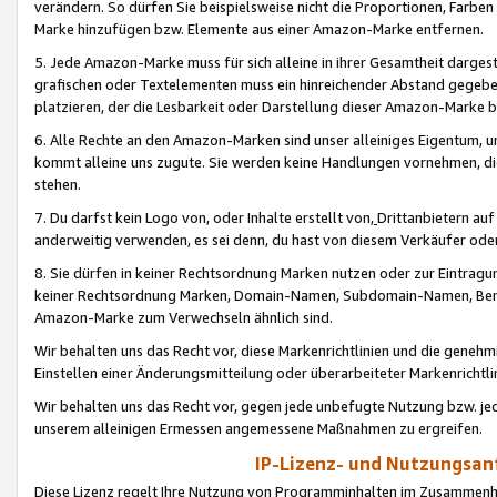
verändern. So dürfen Sie beispielsweise nicht die Proportionen, Farb
Marke hinzufügen bzw. Elemente aus einer Amazon-Marke entfernen.
5. Jede Amazon-Marke muss für sich alleine in ihrer Gesamtheit darge
grafischen oder Textelementen muss ein hinreichender Abstand gegebe
platzieren, der die Lesbarkeit oder Darstellung dieser Amazon-Marke b
6. Alle Rechte an den Amazon-Marken sind unser alleiniges Eigentum, 
kommt alleine uns zugute. Sie werden keine Handlungen vornehmen, 
stehen.
7. Du darfst kein Logo von, oder Inhalte erstellt von,
Drittanbietern au
anderweitig verwenden, es sei denn, du hast von diesem Verkäufer oder
8. Sie dürfen in keiner Rechtsordnung Marken nutzen oder zur Eintragu
keiner Rechtsordnung Marken, Domain-Namen, Subdomain-Namen, Benu
Amazon-Marke zum Verwechseln ähnlich sind.
Wir behalten uns das Recht vor, diese Markenrichtlinien und die gene
Einstellen einer Änderungsmitteilung oder überarbeiteter Markenricht
Wir behalten uns das Recht vor, gegen jede unbefugte Nutzung bzw. jede 
unserem alleinigen Ermessen angemessene Maßnahmen zu ergreifen.
IP-Lizenz- und Nutzungsan
Diese Lizenz regelt Ihre Nutzung von Programminhalten im Zusammen