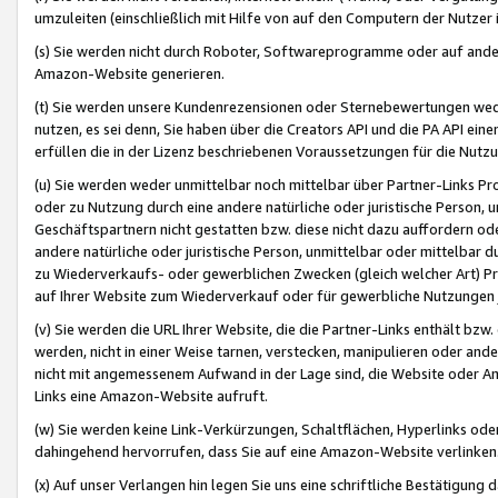
umzuleiten (einschließlich mit Hilfe von auf den Computern der Nutzer i
(s) Sie werden nicht durch Roboter, Softwareprogramme oder auf andere
Amazon-Website generieren.
(t) Sie werden unsere Kundenrezensionen oder Sternebewertungen wed
nutzen, es sei denn, Sie haben über die Creators API und die PA API e
erfüllen die in der Lizenz beschriebenen Voraussetzungen für die Nutzu
(u) Sie werden weder unmittelbar noch mittelbar über Partner-Links P
oder zu Nutzung durch eine andere natürliche oder juristische Person,
Geschäftspartnern nicht gestatten bzw. diese nicht dazu auffordern od
andere natürliche oder juristische Person, unmittelbar oder mittelbar
zu Wiederverkaufs- oder gewerblichen Zwecken (gleich welcher Art) 
auf Ihrer Website zum Wiederverkauf oder für gewerbliche Nutzungen 
(v) Sie werden die URL Ihrer Website, die die Partner-Links enthält b
werden, nicht in einer Weise tarnen, verstecken, manipulieren oder and
nicht mit angemessenem Aufwand in der Lage sind, die Website oder A
Links eine Amazon-Website aufruft.
(w) Sie werden keine Link-Verkürzungen, Schaltflächen, Hyperlinks ode
dahingehend hervorrufen, dass Sie auf eine Amazon-Website verlinken
(x) Auf unser Verlangen hin legen Sie uns eine schriftliche Bestätigung