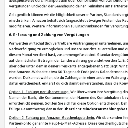
(beispielsweise durch Manipulation oder Kombination von Attributions-
Vergütungen und/oder der Beendigung deiner Teilnahme am Partnerp
Gelegentlich können wir die Möglichkeit unserer Partner, Standardv
einschränken. Amazon behält sich (ungeachtet etwaiger Fristen) das Re
modifizieren. Weitere Informationen zu Einschränkungen für Vergütung
6. Erfassung und Zahlung von Vergütungen
Wir werden wirtschaftlich vertretbare Anstrengungen unternehmen, um 
Nachverfolgung zu ermöglichen und unsere Berichte zu erstellen und di
diesem Monat verdient hast, zusammengefasst sind. Standardvergütung
auf den nächsten Betrag in der Landeswährung gerundet werden (z. B. C
über oder unter dem in deiner Preiskarte angegebenen Satz liegt. Wir
eine Amazon-Webseite etwa 60 Tage nach Ende jedes Kalendermonats, i
wurden. Du kannst wählen, ob du Zahlungen in einer anderen Währung
dafür entscheidest, erklärst du dich damit einverstanden, dass die K
Option 1: Zahlung per Überweisung.
Wir überweisen Ihre Vergütung dir
Namen der Bank, die Kontonummer, den Namen des Kontoinhabers bzw. a
erforderlich) nennen. Sollten Sie sich für diese Option entscheiden, be
fällige Gesamtbetrag den in der
Übersicht Mindestauszahlungsbet
Option 2: Zahlung per Amazon-Geschenkgutschein.
Wir übersenden Ihne
Partnerkonto genannte Haupt-E-Mail-Adresse. Diese Geschenkgutschei