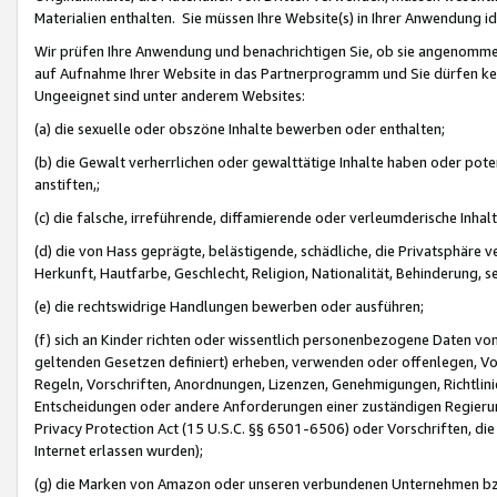
Materialien enthalten. Sie müssen Ihre Website(s) in Ihrer Anwendung ide
Wir prüfen Ihre Anwendung und benachrichtigen Sie, ob sie angenommen
auf Aufnahme Ihrer Website in das Partnerprogramm und Sie dürfen kei
Ungeeignet sind unter anderem Websites:
(a) die sexuelle oder obszöne Inhalte bewerben oder enthalten;
(b) die Gewalt verherrlichen oder gewalttätige Inhalte haben oder pot
anstiften,;
(c) die falsche, irreführende, diffamierende oder verleumderische Inha
(d) die von Hass geprägte, belästigende, schädliche, die Privatsphäre v
Herkunft, Hautfarbe, Geschlecht, Religion, Nationalität, Behinderung, 
(e) die rechtswidrige Handlungen bewerben oder ausführen;
(f) sich an Kinder richten oder wissentlich personenbezogene Daten vo
geltenden Gesetzen definiert) erheben, verwenden oder offenlegen, Vo
Regeln, Vorschriften, Anordnungen, Lizenzen, Genehmigungen, Richtlini
Entscheidungen oder andere Anforderungen einer zuständigen Regierung
Privacy Protection Act (15 U.S.C. §§ 6501-6506) oder Vorschriften, di
Internet erlassen wurden);
(g) die Marken von Amazon oder unseren verbundenen Unternehmen b