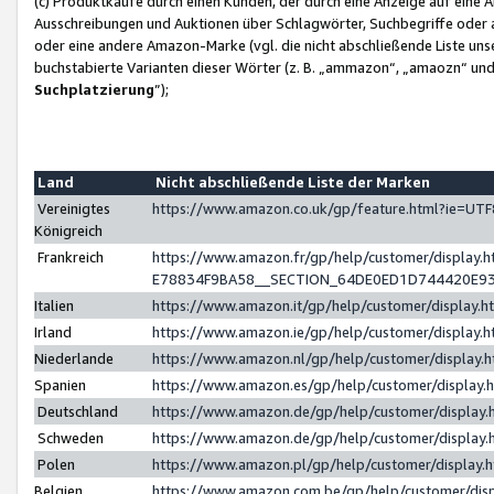
(c) Produktkäufe durch einen Kunden, der durch eine Anzeige auf eine 
Ausschreibungen und Auktionen über Schlagwörter, Suchbegriffe oder 
oder eine andere Amazon-Marke (vgl. die nicht abschließende Liste un
buchstabierte Varianten dieser Wörter (z. B. „ammazon“, „amaozn“ und „
Suchplatzierung
”);
Land
Nicht abschließende Liste der Marken
Vereinigtes
https://www.amazon.co.uk/gp/feature.html?ie=U
Königreich
Frankreich
https://www.amazon.fr/gp/help/customer/displa
E78834F9BA58__SECTION_64DE0ED1D744420E9
Italien
https://www.amazon.it/gp/help/customer/display
Irland
https://www.amazon.ie/gp/help/customer/displa
Niederlande
https://www.amazon.nl/gp/help/customer/display
Spanien
https://www.amazon.es/gp/help/customer/display
Deutschland
https://www.amazon.de/gp/help/customer/displa
Schweden
https://www.amazon.de/gp/help/customer/displa
Polen
https://www.amazon.pl/gp/help/customer/display
Belgien
https://www.amazon.com.be/gp/help/customer/d