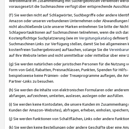
Werbeinhalte im Zusammenhang mit Suchergebnissen verwendet werden,
vorausgesetzt die Suchmaschine verfügt über entsprechende Ausschlu
(f) Sie werden nicht auf Schlagwörter, Suchbegriffe oder andere Ident
Amazon oder unseren verbundenen Unternehmen oder Abwandlungen bzw
nicht abschließende Liste unserer Marken entnehmen Sie bitte der Nich
Schlagwortauktionen auf Suchmaschinen teilnehmen, wenn die sich da
Kostenpflichtige Suchplatzierung (wie im
Vergütungskatalog
definiert
Suchmaschinen Links zur Verfügung stellen, damit Sie bei allgemeinen I
kostenfreien Suchergebnissen) auftauchen, solange Sie die
Vereinbaru
auf Ihre Website leiten und nicht unmittelbar oder mittelbar über eine
(g) Sie werden natürlichen oder juristischen Personen für die Nutzung 
Form von Geld, Rabatten, Preisnachlässen, Punkten, Spenden für Hilfs
beispielsweise keine Prämien- oder Treueprogramme auflegen, die Anrei
Partner-Links zu besuchen.
(h) Sie werden die Inhalte von elektronischen Formularen oder anderem M
abfangen, aufzeichnen, umleiten, auslesen, auslegen oder ausfüllen.
(i) Sie werden keine Kontodaten, die unsere Kunden im Zusammenhang 
Kunden der Amazon-Websites), abfragen, erheben, einholen, speichern,
(j) Sie werden Funktionen von Schaltflächen, Links oder andere Funkti
(k) Sie werden keine Bestellungen oder andere Geschäfte über eine Ama