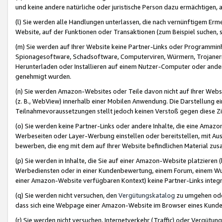
und keine andere natürliche oder juristische Person dazu ermächtigen, a
(l) Sie werden alle Handlungen unterlassen, die nach vernünftigem Erme
Website, auf der Funktionen oder Transaktionen (zum Beispiel suchen, s
(m) Sie werden auf Ihrer Website keine Partner-Links oder Programmin
Spionagesoftware, Schadsoftware, Computerviren, Würmern, Trojaner
Herunterladen oder Installieren auf einem Nutzer-Computer oder ande
genehmigt wurden.
(n) Sie werden Amazon-Websites oder Teile davon nicht auf Ihrer Websi
(z. B., WebView) innerhalb einer Mobilen Anwendung. Die Darstellung ein
Teilnahmevoraussetzungen stellt jedoch keinen Verstoß gegen diese Zif
(o) Sie werden keine Partner-Links oder andere Inhalte, die eine Am
Werbeseiten oder Layer-Werbung einstellen oder bereitstellen, mit Au
bewerben, die eng mit dem auf Ihrer Website befindlichen Material z
(p) Sie werden in Inhalte, die Sie auf einer Amazon-Website platzier
Werbediensten oder in einer Kundenbewertung, einem Forum, einem Wun
einer Amazon-Website verfügbaren Kontext) keine Partner-Links integr
(q) Sie werden nicht versuchen, den
Vergütungskatalog
zu umgehen oder
dass sich eine Webpage einer Amazon-Website im Browser eines Kunden 
(r) Sie werden nicht versuchen, Internetverkehr (Traffic) oder Vergü