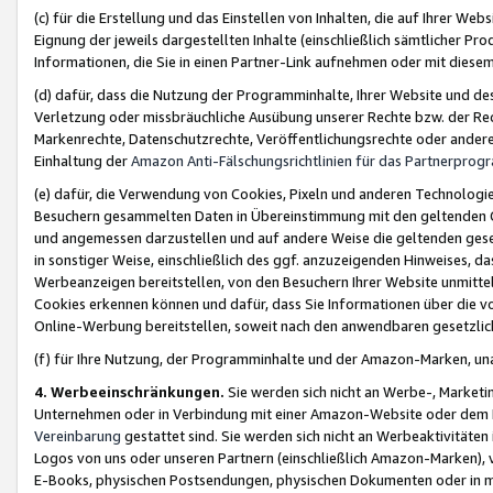
(c) für die Erstellung und das Einstellen von Inhalten, die auf Ihrer We
Eignung der jeweils dargestellten Inhalte (einschließlich sämtlicher 
Informationen, die Sie in einen Partner-Link aufnehmen oder mit diese
(d) dafür, dass die Nutzung der Programminhalte, Ihrer Website und des 
Verletzung oder missbräuchliche Ausübung unserer Rechte bzw. der Recht
Markenrechte, Datenschutzrechte, Veröffentlichungsrechte oder anderer
Einhaltung der
Amazon Anti-Fälschungsrichtlinien für das Partnerpro
(e) dafür, die Verwendung von Cookies, Pixeln und anderen Technologien
Besuchern gesammelten Daten in Übereinstimmung mit den geltenden Ge
und angemessen darzustellen und auf andere Weise die geltenden geset
in sonstiger Weise, einschließlich des ggf. anzuzeigenden Hinweises, d
Werbeanzeigen bereitstellen, von den Besuchern Ihrer Website unmitte
Cookies erkennen können und dafür, dass Sie Informationen über die v
Online-Werbung bereitstellen, soweit nach den anwendbaren gesetzlic
(f) für Ihre Nutzung, der Programminhalte und der Amazon-Marken, u
4. Werbeeinschränkungen.
Sie werden sich nicht an Werbe-, Market
Unternehmen oder in Verbindung mit einer Amazon-Website oder dem Pa
Vereinbarung
gestattet sind. Sie werden sich nicht an Werbeaktivitäten
Logos von uns oder unseren Partnern (einschließlich Amazon-Marken), 
E-Books, physischen Postsendungen, physischen Dokumenten oder in 