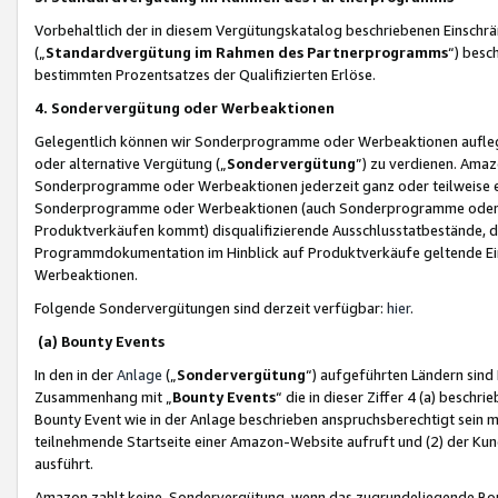
Vorbehaltlich der in diesem Vergütungskatalog beschriebenen Einschr
(„
Standardvergütung im Rahmen des Partnerprogramms
“) besc
bestimmten Prozentsatzes der Qualifizierten Erlöse.
4. Sondervergütung oder Werbeaktionen
Gelegentlich können wir Sonderprogramme oder Werbeaktionen auflegen,
oder alternative Vergütung („
Sondervergütung
”) zu verdienen. Amazo
Sonderprogramme oder Werbeaktionen jederzeit ganz oder teilweise einz
Sonderprogramme oder Werbeaktionen (auch Sonderprogramme oder We
Produktverkäufen kommt) disqualifizierende Ausschlusstatbestände, di
Programmdokumentation im Hinblick auf Produktverkäufe geltende E
Werbeaktionen.
Folgende Sondervergütungen sind derzeit verfügbar:
hier
.
(a) Bounty Events
In den in der
Anlage
(„
Sondervergütung
“) aufgeführten Ländern sind
Zusammenhang mit „
Bounty Events
“ die in dieser Ziffer 4 (a) besch
Bounty Event wie in der Anlage beschrieben anspruchsberechtigt sein mu
teilnehmende Startseite einer Amazon-Website aufruft und (2) der Kun
ausführt.
Amazon zahlt keine Sondervergütung, wenn das zugrundeliegende Boun