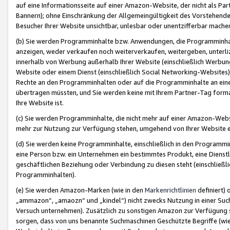
auf eine Informationsseite auf einer Amazon-Website, der nicht als Part
Bannern); ohne Einschränkung der Allgemeingültigkeit des Vorstehende
Besucher Ihrer Website unsichtbar, unlesbar oder unentzifferbar mache
(b) Sie werden Programminhalte bzw. Anwendungen, die Programminhalt
anzeigen, weder verkaufen noch weiterverkaufen, weitergeben, unterli
innerhalb von Werbung außerhalb Ihrer Website (einschließlich Werbun
Website oder einem Dienst (einschließlich Social Networking-Website
Rechte an den Programminhalten oder auf die Programminhalte an eine a
übertragen müssten, und Sie werden keine mit Ihrem Partner-Tag formati
Ihre Website ist.
(c) Sie werden Programminhalte, die nicht mehr auf einer Amazon-Websit
mehr zur Nutzung zur Verfügung stehen, umgehend von Ihrer Website e
(d) Sie werden keine Programminhalte, einschließlich in den Programmin
eine Person bzw. ein Unternehmen ein bestimmtes Produkt, eine Dienstle
geschäftlichen Beziehung oder Verbindung zu diesen steht (einschließli
Programminhalten).
(e) Sie werden Amazon-Marken (wie in den
Markenrichtlinien
definiert) 
„ammazon“, „amaozn“ und „kindel“) nicht zwecks Nutzung in einer Suc
Versuch unternehmen). Zusätzlich zu sonstigen Amazon zur Verfügung 
sorgen, dass von uns benannte Suchmaschinen Geschützte Begriffe (wie 