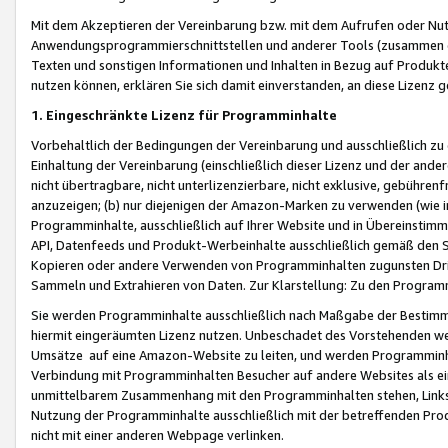
Mit dem Akzeptieren der Vereinbarung bzw. mit dem Aufrufen oder Nutz
Anwendungsprogrammierschnittstellen und anderer Tools (zusammen die
Texten und sonstigen Informationen und Inhalten in Bezug auf Produkte
nutzen können, erklären Sie sich damit einverstanden, an diese Lizenz 
1. Eingeschränkte Lizenz für Programminhalte
Vorbehaltlich der Bedingungen der Vereinbarung und ausschließlich z
Einhaltung der Vereinbarung (einschließlich dieser Lizenz und der ande
nicht übertragbare, nicht unterlizenzierbare, nicht exklusive, gebühren
anzuzeigen; (b) nur diejenigen der Amazon-Marken zu verwenden (wie in 
Programminhalte, ausschließlich auf Ihrer Website und in Übereinstimmu
API, Datenfeeds und Produkt-Werbeinhalte ausschließlich gemäß den Spe
Kopieren oder andere Verwenden von Programminhalten zugunsten Dri
Sammeln und Extrahieren von Daten. Zur Klarstellung: Zu den Program
Sie werden Programminhalte ausschließlich nach Maßgabe der Besti
hiermit eingeräumten Lizenz nutzen. Unbeschadet des Vorstehenden we
Umsätze auf eine Amazon-Website zu leiten, und werden Programminhal
Verbindung mit Programminhalten Besucher auf andere Websites als ein
unmittelbarem Zusammenhang mit den Programminhalten stehen, Links z
Nutzung der Programminhalte ausschließlich mit der betreffenden Pr
nicht mit einer anderen Webpage verlinken.