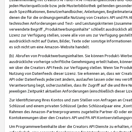
jeden Musterquellcode bzw. jede Musterbibliothek geltenden gesonder
auch Spezifikationen, Benutzerhandbücher, Anleitungen, Begleitmaterial
denen die für die ordnungsgemäße Nutzung von Creators API und PA A
technischen Anforderungen und Test- und Leistungskriterien (zusammen
verwendete Begriff „Produktwerbungsinhalte“ schließt ausdrücklich al
Lizenz zur Verfügung stellen, sowie alle von uns zur Verfügung gestel
ausdrücklich nicht auf Daten, Bilder, Texte oder sonstige Informatione
es sich nicht um eine Amazon-Website handelt.
(b) Abrufen von Produktwerbungsinhalten. Sie können Produkt-Werbein
ausdrückliche vorherige schriftliche Genehmigung erteilt haben, könn
wir über die Creators API Feeds zur Verfügung stellen. Wenn Sie Produk
Nutzung von Datenfeeds dieser Lizenz. Sie erkennen an, dass wir Creat
API oder Datenfeeds jederzeit ändern, auslaufen lassen oder neu veröffe
Verantwortung liegt, sicherzustellen, dass Ihr Zugriff auf die und Ihr
jeweiligen Zeitpunkt aktuellen Anforderungen (einschließlich dieser Liz
Zur Identifizierung Ihres Kontos und zum Stellen von Anfragen an Crea
Schlüssel und einem privaten Schlüssel (jedes Schlüsselpaar eine „Kon
Rahmen des Amazon-Partnerprogramms zugeteilte Partner-ID oder ein
Kontokennungen über den Creators API und PA API Kontoerstellungspro
Um Programmwerbeinhalte über die Creators API Dienste zu erhalten, m