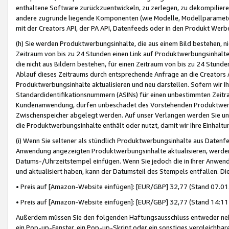
enthaltene Software zurückzuentwickeln, zu zerlegen, zu dekompilier
andere zugrunde liegende Komponenten (wie Modelle, Modellparameter
mit der Creators API, der PA API, Datenfeeds oder in den Produkt Werb
(h) Sie werden Produktwerbungsinhalte, die aus einem Bild bestehen, ni
Zeitraum von bis zu 24 Stunden einen Link auf Produktwerbungsinhalte
die nicht aus Bildern bestehen, für einen Zeitraum von bis zu 24 Stund
Ablauf dieses Zeitraums durch entsprechende Anfrage an die Creators 
Produktwerbungsinhalte aktualisieren und neu darstellen. Sofern wir Ih
Standardidentifikationsnummern (ASINs) für einen unbestimmten Zeitra
Kundenanwendung, dürfen unbeschadet des Vorstehenden Produktwerbu
Zwischenspeicher abgelegt werden. Auf unser Verlangen werden Sie un
die Produktwerbungsinhalte enthält oder nutzt, damit wir Ihre Einhalt
(i) Wenn Sie seltener als stündlich Produktwerbungsinhalte aus Datenfe
Anwendung angezeigten Produktwerbungsinhalte aktualisieren, werden 
Datums-/Uhrzeitstempel einfügen. Wenn Sie jedoch die in Ihrer Anwe
und aktualisiert haben, kann der Datumsteil des Stempels entfallen. Dies
• Preis auf [Amazon-Website einfügen]: [EUR/GBP] 32,77 (Stand 07.01.
• Preis auf [Amazon-Website einfügen]: [EUR/GBP] 32,77 (Stand 14:11 
Außerdem müssen Sie den folgenden Haftungsausschluss entweder neb
ein Pop-up-Fenster, ein Pop-up-Skript oder ein sonstiges vergleichba