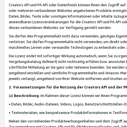
Creators API und PA API oder Datenfeeds können Ihnen den Zugriff auf D
oder mehreren verbundenen Websites angebotenen Produkte ermögliche
Daten, Bilder, Texte oder sonstigen Informationen oder Inhalte zuzugre
anwendbaren Lizenzvereinbarungen für die Creators API und PA API od
diesen verbundenen Websites zur Verfügung gestellt werden.
Sie dürfen den Programminhalt nicht dazu verwenden, geistiges Eigent
verletzen. Sie dürfen Programminhalte nicht verwenden, um direkt ode
maschinelles Lernen oder verwandte Technologien zu entwickeln oder zu
Die Lizenz endet mit sofortiger Wirkung automatisch, wenn Sie zu irg
Vergütungskatalog definiert) nicht rechtzeitig erfüllen bzw. ansonsten
schriftliche Mitteilung an Sie ganz oder teilweise beenden. Sie werden
umgehend einstellen und sämtliche Programminhalte und Amazon-Marke
jeweils verlangt, umgehend von Ihrer Website entfernen und löschen od
2. Voraussetzungen für die Nutzung der Creators API und der P
(a)
Beschreibung
. Im Rahmen dieser Lizenz können wir Ihnen Programmi
• Daten, Bilder, Audio-Dateien, Videos, Logos, Benutzerschnittstellen-
• Textmaterialien, wie beispielsweise Produktinformationen in Textfor
Neben den vorstehenden Produktwerbungsinhalten und dem Zugriff auf 
Zusammenhang mit Creators API und PA API Musterquellcodes und -bibli