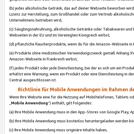
(b) jedes alkoholische Getränk, das auf deiner Webseite beworben wird
Lizenz zur Herstellung, zum Großhandel oder zum Vertrieb alkoholisch
Unternehmens betrieben wird,
(c) Säuglingsnahruhrung, alkoholische Getränke oder Tabakwaren und E
Webseiten in der EU und im Vereinigten Königreich wirbst,
(d) pflanzliche Raucherprodukte, wenn du für die Amazon-Webseite in B
(e) Produkte ohne medizinischen Verwendungszweck gemäß Anhang XVI 
Amazon-Webseite in Frankreich wirbst,
(f) jedes Produkt oder jede Dienstleistung, bei der es sich um ein Prod
erhältst eine Warnung, wenn ein Produkt oder eine Dienstleistung in de
Central ausgeschlossen ist.
Richtlinie für Mobile Anwendungen im Rahmen de
Wenn Ihre Website eine für die Nutzung auf Mobiltelefonen, Tablets 
„
Mobile Anwendung
“) enthält, gilt Folgendes:
(a) Ihre Mobile Anwendung muss in den App-Stores von Google Play, A
(b) Ihre Mobile Anwendung muss kostenlos heruntergeladen werden könn
(c) Ihre Mobile Anwendung muss originäre Inhalte haben,