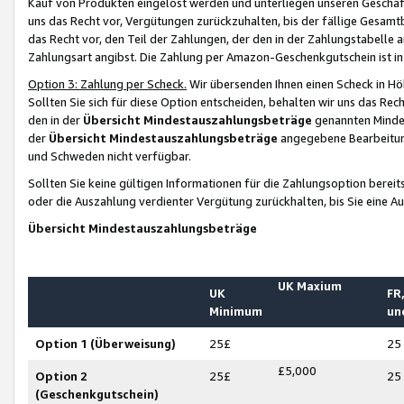
Kauf von Produkten eingelöst werden und unterliegen unseren Geschäf
uns das Recht vor, Vergütungen zurückzuhalten, bis der fällige Gesamt
das Recht vor, den Teil der Zahlungen, der den in der Zahlungstabelle 
Zahlungsart angibst. Die Zahlung per Amazon-Geschenkgutschein ist in
Option 3: Zahlung per Scheck.
Wir übersenden Ihnen einen Scheck in Höh
Sollten Sie sich für diese Option entscheiden, behalten wir uns das Rec
den in der
Übersicht Mindestauszahlungsbeträge
genannten Mindest
der
Übersicht Mindestauszahlungsbeträge
angegebene Bearbeitung
und Schweden nicht verfügbar.
Sollten Sie keine gültigen Informationen für die Zahlungsoption bereit
oder die Auszahlung verdienter Vergütung zurückhalten, bis Sie eine A
Übersicht Mindestauszahlungsbeträge
UK Maxium
UK
FR,
Minimum
un
Option 1 (Überweisung)
25£
25
£5,000
Option 2
25£
25
(Geschenkgutschein)