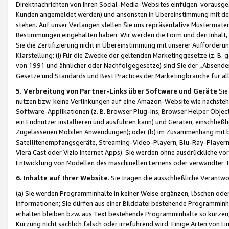
Direktnachrichten von Ihren Social-Media-Websites einfügen. vorausg
Kunden angemeldet werden) und ansonsten in Übereinstimmung mit der
stehen. Auf unser Verlangen stellen Sie uns repräsentative Mustermater
Bestimmungen eingehalten haben. Wir werden die Form und den Inhalt, di
Sie die Zertifizierung nicht in Übereinstimmung mit unserer Aufforderu
Klarstellung: (i) Für die Zwecke der geltenden Marketinggesetze (z. 
von 1991 und ähnlicher oder Nachfolgegesetze) sind Sie der „Absender“ j
Gesetze und Standards und Best Practices der Marketingbranche für 
5. Verbreitung von Partner-Links über Software und Geräte
Sie
nutzen bzw. keine Verlinkungen auf eine Amazon-Website wie nachsteh
Software-Applikationen (z. B. Browser Plug-ins, Browser Helper Objec
ein Endnutzer installieren und ausführen kann) und Geräten, einschlie
Zugelassenen Mobilen Anwendungen); oder (b) im Zusammenhang mit bzw.
Satellitenempfangsgeräte, Streaming-Video-Playern, Blu-Ray-Playern 
Viera Cast oder Vizio Internet Apps). Sie werden ohne ausdrückliche v
Entwicklung von Modellen des maschinellen Lernens oder verwandter 
6. Inhalte auf Ihrer Website
. Sie tragen die ausschließliche Verantwo
(a) Sie werden Programminhalte in keiner Weise ergänzen, löschen oder
Informationen; Sie dürfen aus einer Bilddatei bestehende Programminhal
erhalten bleiben bzw. aus Text bestehende Programminhalte so kürzen, 
Kürzung nicht sachlich falsch oder irreführend wird. Einige Arten von L