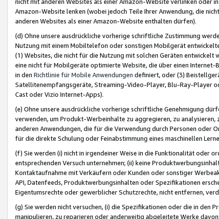
nicht mit anderen Websites als einer Amazon-Website verlinken oder i
Amazon-Website lenken (wobei jedoch Teile Ihrer Anwendung, die nich
anderen Websites als einer Amazon-Website enthalten dürfen).
(d) Ohne unsere ausdrückliche vorherige schriftliche Zustimmung werd
Nutzung mit einem Mobiltelefon oder sonstigen Mobilgerät entwickelt
(1) Websites, die nicht für die Nutzung mit solchen Geräten entwickelt
eine nicht für Mobilgeräte optimierte Website, die über einen Interne
in den
Richtlinie für Mobile Anwendungen
definiert, oder (3) Beistellge
Satellitenempfangsgeräte, Streaming-Video-Player, Blu-Ray-Player ode
Cast oder Vizio Internet-Apps).
(e) Ohne unsere ausdrückliche vorherige schriftliche Genehmigung dürfe
verwenden, um Produkt-Werbeinhalte zu aggregieren, zu analysieren, 
anderen Anwendungen, die für die Verwendung durch Personen oder Or
für die direkte Schulung oder Feinabstimmung eines maschinellen Lern
(f) Sie werden (i) nicht in irgendeiner Weise in die Funktionalität ode
entsprechenden Versuch unternehmen; (ii) keine Produktwerbungsinha
Kontaktaufnahme mit Verkäufern oder Kunden oder sonstiger Werbeaktiv
API, Datenfeeds, Produktwerbungsinhalten oder Spezifikationen erschei
Eigentumsrechte oder gewerblicher Schutzrechte, nicht entfernen, verd
(g) Sie werden nicht versuchen, (i) die Spezifikationen oder die in de
manipulieren, zu reparieren oder anderweitig abgeleitete Werke davon z