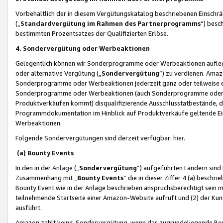
Vorbehaltlich der in diesem Vergütungskatalog beschriebenen Einschr
(„
Standardvergütung im Rahmen des Partnerprogramms
“) besc
bestimmten Prozentsatzes der Qualifizierten Erlöse.
4. Sondervergütung oder Werbeaktionen
Gelegentlich können wir Sonderprogramme oder Werbeaktionen auflegen,
oder alternative Vergütung („
Sondervergütung
”) zu verdienen. Amazo
Sonderprogramme oder Werbeaktionen jederzeit ganz oder teilweise einz
Sonderprogramme oder Werbeaktionen (auch Sonderprogramme oder We
Produktverkäufen kommt) disqualifizierende Ausschlusstatbestände, di
Programmdokumentation im Hinblick auf Produktverkäufe geltende E
Werbeaktionen.
Folgende Sondervergütungen sind derzeit verfügbar:
hier
.
(a) Bounty Events
In den in der
Anlage
(„
Sondervergütung
“) aufgeführten Ländern sind
Zusammenhang mit „
Bounty Events
“ die in dieser Ziffer 4 (a) besch
Bounty Event wie in der Anlage beschrieben anspruchsberechtigt sein mu
teilnehmende Startseite einer Amazon-Website aufruft und (2) der Kun
ausführt.
Amazon zahlt keine Sondervergütung, wenn das zugrundeliegende Boun