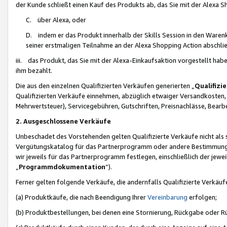
der Kunde schließt einen Kauf des Produkts ab, das Sie mit der Alexa 
C. über Alexa, oder
D. indem er das Produkt innerhalb der Skills Session in den Waren
seiner erstmaligen Teilnahme an der Alexa Shopping Action abschlie
iii. das Produkt, das Sie mit der Alexa-Einkaufsaktion vorgestellt ha
ihm bezahlt.
Die aus den einzelnen Qualifizierten Verkäufen generierten „
Qualifizi
Qualifizierten Verkäufe einnehmen, abzüglich etwaiger Versandkosten
Mehrwertsteuer), Servicegebühren, Gutschriften, Preisnachlässe, Bear
2. Ausgeschlossene Verkäufe
Unbeschadet des Vorstehenden gelten Qualifizierte Verkäufe nicht als
Vergütungskatalog für das Partnerprogramm oder andere Bestimmungen,
wir jeweils für das Partnerprogramm festlegen, einschließlich der jewe
„
Programmdokumentation
“).
Ferner gelten folgende Verkäufe, die andernfalls Qualifizierte Verkä
(a) Produktkäufe, die nach Beendigung Ihrer
Vereinbarung
erfolgen;
(b) Produktbestellungen, bei denen eine Stornierung, Rückgabe oder R