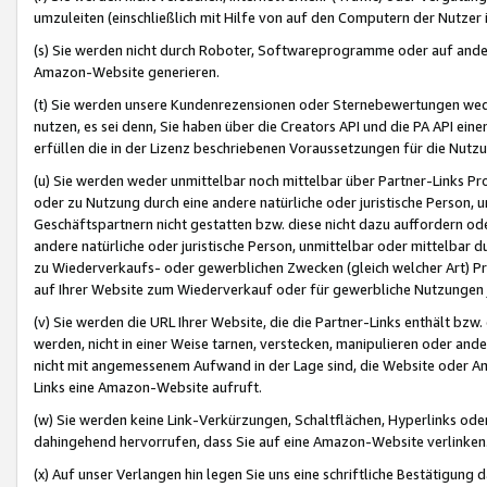
umzuleiten (einschließlich mit Hilfe von auf den Computern der Nutzer i
(s) Sie werden nicht durch Roboter, Softwareprogramme oder auf andere
Amazon-Website generieren.
(t) Sie werden unsere Kundenrezensionen oder Sternebewertungen wed
nutzen, es sei denn, Sie haben über die Creators API und die PA API e
erfüllen die in der Lizenz beschriebenen Voraussetzungen für die Nutzu
(u) Sie werden weder unmittelbar noch mittelbar über Partner-Links P
oder zu Nutzung durch eine andere natürliche oder juristische Person,
Geschäftspartnern nicht gestatten bzw. diese nicht dazu auffordern od
andere natürliche oder juristische Person, unmittelbar oder mittelbar
zu Wiederverkaufs- oder gewerblichen Zwecken (gleich welcher Art) 
auf Ihrer Website zum Wiederverkauf oder für gewerbliche Nutzungen 
(v) Sie werden die URL Ihrer Website, die die Partner-Links enthält b
werden, nicht in einer Weise tarnen, verstecken, manipulieren oder and
nicht mit angemessenem Aufwand in der Lage sind, die Website oder A
Links eine Amazon-Website aufruft.
(w) Sie werden keine Link-Verkürzungen, Schaltflächen, Hyperlinks ode
dahingehend hervorrufen, dass Sie auf eine Amazon-Website verlinken
(x) Auf unser Verlangen hin legen Sie uns eine schriftliche Bestätigung