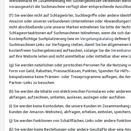
Werbeinhalte im Zusammenhang mit Suchergebnissen verwendet werden,
vorausgesetzt die Suchmaschine verfügt über entsprechende Ausschlu
(f) Sie werden nicht auf Schlagwörter, Suchbegriffe oder andere Ident
Amazon oder unseren verbundenen Unternehmen oder Abwandlungen bzw
nicht abschließende Liste unserer Marken entnehmen Sie bitte der Nich
Schlagwortauktionen auf Suchmaschinen teilnehmen, wenn die sich da
Kostenpflichtige Suchplatzierung (wie im
Vergütungskatalog
definiert
Suchmaschinen Links zur Verfügung stellen, damit Sie bei allgemeinen I
kostenfreien Suchergebnissen) auftauchen, solange Sie die
Vereinbaru
auf Ihre Website leiten und nicht unmittelbar oder mittelbar über eine
(g) Sie werden natürlichen oder juristischen Personen für die Nutzung 
Form von Geld, Rabatten, Preisnachlässen, Punkten, Spenden für Hilfs
beispielsweise keine Prämien- oder Treueprogramme auflegen, die Anrei
Partner-Links zu besuchen.
(h) Sie werden die Inhalte von elektronischen Formularen oder anderem M
abfangen, aufzeichnen, umleiten, auslesen, auslegen oder ausfüllen.
(i) Sie werden keine Kontodaten, die unsere Kunden im Zusammenhang 
Kunden der Amazon-Websites), abfragen, erheben, einholen, speichern,
(j) Sie werden Funktionen von Schaltflächen, Links oder andere Funkti
(k) Sie werden keine Bestellungen oder andere Geschäfte über eine Ama