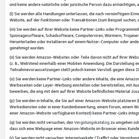
und keine andere natürliche oder juristische Person dazu ermächtigen, a
(l) Sie werden alle Handlungen unterlassen, die nach vernünftigem Erme
Website, auf der Funktionen oder Transaktionen (zum Beispiel suchen, s
(m) Sie werden auf Ihrer Website keine Partner-Links oder Programmin
Spionagesoftware, Schadsoftware, Computerviren, Würmern, Trojaner
Herunterladen oder Installieren auf einem Nutzer-Computer oder ande
genehmigt wurden.
(n) Sie werden Amazon-Websites oder Teile davon nicht auf Ihrer Websi
(z. B., WebView) innerhalb einer Mobilen Anwendung. Die Darstellung ein
Teilnahmevoraussetzungen stellt jedoch keinen Verstoß gegen diese Zif
(o) Sie werden keine Partner-Links oder andere Inhalte, die eine Am
Werbeseiten oder Layer-Werbung einstellen oder bereitstellen, mit Au
bewerben, die eng mit dem auf Ihrer Website befindlichen Material z
(p) Sie werden in Inhalte, die Sie auf einer Amazon-Website platzier
Werbediensten oder in einer Kundenbewertung, einem Forum, einem Wun
einer Amazon-Website verfügbaren Kontext) keine Partner-Links integr
(q) Sie werden nicht versuchen, den
Vergütungskatalog
zu umgehen oder
dass sich eine Webpage einer Amazon-Website im Browser eines Kunden 
(r) Sie werden nicht versuchen, Internetverkehr (Traffic) oder Vergü