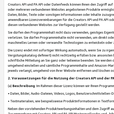
Creators API und PA API oder Datenfeeds können Ihnen den Zugriff auf D
oder mehreren verbundenen Websites angebotenen Produkte ermögliche
Daten, Bilder, Texte oder sonstigen Informationen oder Inhalte zuzugre
anwendbaren Lizenzvereinbarungen für die Creators API und PA API od
diesen verbundenen Websites zur Verfügung gestellt werden.
Sie dürfen den Programminhalt nicht dazu verwenden, geistiges Eigent
verletzen. Sie dürfen Programminhalte nicht verwenden, um direkt ode
maschinelles Lernen oder verwandte Technologien zu entwickeln oder zu
Die Lizenz endet mit sofortiger Wirkung automatisch, wenn Sie zu irg
Vergütungskatalog definiert) nicht rechtzeitig erfüllen bzw. ansonsten
schriftliche Mitteilung an Sie ganz oder teilweise beenden. Sie werden
umgehend einstellen und sämtliche Programminhalte und Amazon-Marke
jeweils verlangt, umgehend von Ihrer Website entfernen und löschen od
2. Voraussetzungen für die Nutzung der Creators API und der P
(a)
Beschreibung
. Im Rahmen dieser Lizenz können wir Ihnen Programmi
• Daten, Bilder, Audio-Dateien, Videos, Logos, Benutzerschnittstellen-
• Textmaterialien, wie beispielsweise Produktinformationen in Textfor
Neben den vorstehenden Produktwerbungsinhalten und dem Zugriff auf 
Zusammenhang mit Creators API und PA API Musterquellcodes und -bibli