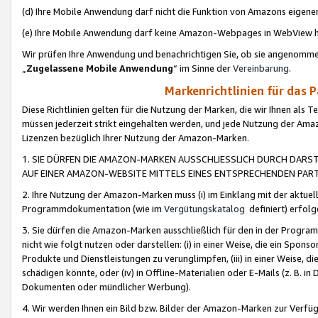
(d) Ihre Mobile Anwendung darf nicht die Funktion von Amazons eige
(e) Ihre Mobile Anwendung darf keine Amazon-Webpages in WebView 
Wir prüfen Ihre Anwendung und benachrichtigen Sie, ob sie angenomm
„
Zugelassene Mobile Anwendung
“ im Sinne der
Vereinbarung
.
Markenrichtlinien für das 
Diese Richtlinien gelten für die Nutzung der Marken, die wir Ihnen als 
müssen jederzeit strikt eingehalten werden, und jede Nutzung der Ama
Lizenzen bezüglich Ihrer Nutzung der Amazon-Marken.
1. SIE DÜRFEN DIE AMAZON-MARKEN AUSSCHLIESSLICH DURCH DARS
AUF EINER AMAZON-WEBSITE MITTELS EINES ENTSPRECHENDEN PART
2. Ihre Nutzung der Amazon-Marken muss (i) im Einklang mit der aktuells
Programmdokumentation (wie im
Vergütungskatalog
definiert) erfolg
3. Sie dürfen die Amazon-Marken ausschließlich für den in der Progr
nicht wie folgt nutzen oder darstellen: (i) in einer Weise, die ein Spo
Produkte und Dienstleistungen zu verunglimpfen, (iii) in einer Weise
schädigen könnte, oder (iv) in Offline-Materialien oder E-Mails (z. B.
Dokumenten oder mündlicher Werbung).
4. Wir werden Ihnen ein Bild bzw. Bilder der Amazon-Marken zur Verfüg