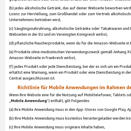
(b) jedes alkoholische Getränk, das auf deiner Webseite beworben wird
Lizenz zur Herstellung, zum Großhandel oder zum Vertrieb alkoholisch
Unternehmens betrieben wird,
(c) Säuglingsnahruhrung, alkoholische Getränke oder Tabakwaren und E
Webseiten in der EU und im Vereinigten Königreich wirbst,
(d) pflanzliche Raucherprodukte, wenn du für die Amazon-Webseite in B
(e) Produkte ohne medizinischen Verwendungszweck gemäß Anhang XVI 
Amazon-Webseite in Frankreich wirbst,
(f) jedes Produkt oder jede Dienstleistung, bei der es sich um ein Prod
erhältst eine Warnung, wenn ein Produkt oder eine Dienstleistung in de
Central ausgeschlossen ist.
Richtlinie für Mobile Anwendungen im Rahmen de
Wenn Ihre Website eine für die Nutzung auf Mobiltelefonen, Tablets 
„
Mobile Anwendung
“) enthält, gilt Folgendes:
(a) Ihre Mobile Anwendung muss in den App-Stores von Google Play, A
(b) Ihre Mobile Anwendung muss kostenlos heruntergeladen werden könn
(c) Ihre Mobile Anwendung muss originäre Inhalte haben,