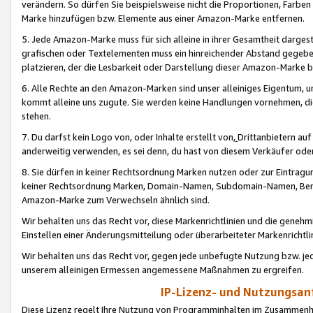
verändern. So dürfen Sie beispielsweise nicht die Proportionen, Farb
Marke hinzufügen bzw. Elemente aus einer Amazon-Marke entfernen.
5. Jede Amazon-Marke muss für sich alleine in ihrer Gesamtheit darge
grafischen oder Textelementen muss ein hinreichender Abstand gegebe
platzieren, der die Lesbarkeit oder Darstellung dieser Amazon-Marke b
6. Alle Rechte an den Amazon-Marken sind unser alleiniges Eigentum, 
kommt alleine uns zugute. Sie werden keine Handlungen vornehmen, 
stehen.
7. Du darfst kein Logo von, oder Inhalte erstellt von,
Drittanbietern au
anderweitig verwenden, es sei denn, du hast von diesem Verkäufer oder
8. Sie dürfen in keiner Rechtsordnung Marken nutzen oder zur Eintragu
keiner Rechtsordnung Marken, Domain-Namen, Subdomain-Namen, Benu
Amazon-Marke zum Verwechseln ähnlich sind.
Wir behalten uns das Recht vor, diese Markenrichtlinien und die gene
Einstellen einer Änderungsmitteilung oder überarbeiteter Markenricht
Wir behalten uns das Recht vor, gegen jede unbefugte Nutzung bzw. jede 
unserem alleinigen Ermessen angemessene Maßnahmen zu ergreifen.
IP-Lizenz- und Nutzungsan
Diese Lizenz regelt Ihre Nutzung von Programminhalten im Zusammen