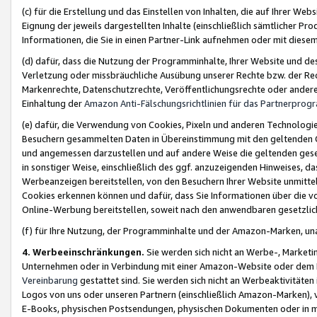
(c) für die Erstellung und das Einstellen von Inhalten, die auf Ihrer We
Eignung der jeweils dargestellten Inhalte (einschließlich sämtlicher 
Informationen, die Sie in einen Partner-Link aufnehmen oder mit diese
(d) dafür, dass die Nutzung der Programminhalte, Ihrer Website und des 
Verletzung oder missbräuchliche Ausübung unserer Rechte bzw. der Recht
Markenrechte, Datenschutzrechte, Veröffentlichungsrechte oder anderer
Einhaltung der
Amazon Anti-Fälschungsrichtlinien für das Partnerpro
(e) dafür, die Verwendung von Cookies, Pixeln und anderen Technologien
Besuchern gesammelten Daten in Übereinstimmung mit den geltenden Ge
und angemessen darzustellen und auf andere Weise die geltenden geset
in sonstiger Weise, einschließlich des ggf. anzuzeigenden Hinweises, d
Werbeanzeigen bereitstellen, von den Besuchern Ihrer Website unmitte
Cookies erkennen können und dafür, dass Sie Informationen über die v
Online-Werbung bereitstellen, soweit nach den anwendbaren gesetzlic
(f) für Ihre Nutzung, der Programminhalte und der Amazon-Marken, u
4. Werbeeinschränkungen.
Sie werden sich nicht an Werbe-, Market
Unternehmen oder in Verbindung mit einer Amazon-Website oder dem Pa
Vereinbarung
gestattet sind. Sie werden sich nicht an Werbeaktivitäten
Logos von uns oder unseren Partnern (einschließlich Amazon-Marken), 
E-Books, physischen Postsendungen, physischen Dokumenten oder in 