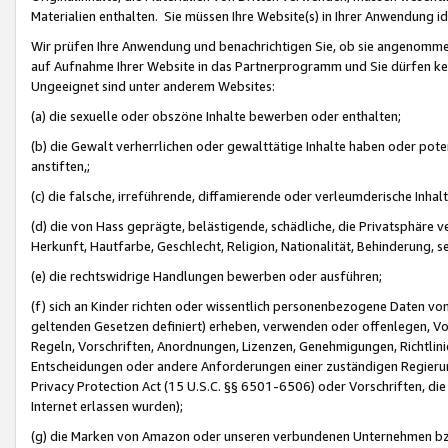
Materialien enthalten. Sie müssen Ihre Website(s) in Ihrer Anwendung ide
Wir prüfen Ihre Anwendung und benachrichtigen Sie, ob sie angenommen
auf Aufnahme Ihrer Website in das Partnerprogramm und Sie dürfen kei
Ungeeignet sind unter anderem Websites:
(a) die sexuelle oder obszöne Inhalte bewerben oder enthalten;
(b) die Gewalt verherrlichen oder gewalttätige Inhalte haben oder pot
anstiften,;
(c) die falsche, irreführende, diffamierende oder verleumderische Inha
(d) die von Hass geprägte, belästigende, schädliche, die Privatsphäre v
Herkunft, Hautfarbe, Geschlecht, Religion, Nationalität, Behinderung, 
(e) die rechtswidrige Handlungen bewerben oder ausführen;
(f) sich an Kinder richten oder wissentlich personenbezogene Daten vo
geltenden Gesetzen definiert) erheben, verwenden oder offenlegen, Vo
Regeln, Vorschriften, Anordnungen, Lizenzen, Genehmigungen, Richtlini
Entscheidungen oder andere Anforderungen einer zuständigen Regierung
Privacy Protection Act (15 U.S.C. §§ 6501-6506) oder Vorschriften, di
Internet erlassen wurden);
(g) die Marken von Amazon oder unseren verbundenen Unternehmen b