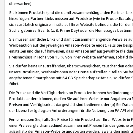
überwachen).
Sie können Produkte (und die damit zusammenhängenden Partner-Links)
hinzufügen. Partner-Links müssen auf Produkte (wie im Produktkatalog de
sich zusätzlich originäre Inhalte auf Ihrer Website befinden, die für 
Suchergebnisse, Events (z. B. Prime Day) oder die Homepages bestimmte
Sie müssen sämtliche Links und damit zusammenhängende Verweise auf z
Werbeaktion auf der jeweiligen Amazon-Website endet. Falls Sie beisp
einstellen und darauf hinweisen, dass Amazon auf ausgewählte Kleidun
Preisnachlass in Höhe von 15 % von Ihrer Website entfernen, sobald di
Sie dürfen keine unzutreffenden, überschwänglichen, täuschenden od
unsere Richtlinien, Werbeaktionen oder Preise aufstellen. Stellen Sie 
angebotenen Smartphone mit 64 GB Speicherkapazität ein, so dürfen S
führt.
Die Preise und die Verfügbarkeit von Produkten können Veränderungen 
Produkte ändern können, dürfen Sie auf Ihrer Website nur Angaben zu P
Preisen und Verfügbarkeit dargestellt sind bedienen oder (b) Sie Daten
der Lizenz festgelegten Anforderungen für die Nutzung von PA API einh
Ferner müssen Sie, falls Sie Preise für ein Produkt auf Ihrer Website in 
einer Preisvergleichsmaschine) zusammen mit Preisen für das gleiche o
außerhalb der Amazon-Website angeboten werden, jeweils den niedrigst