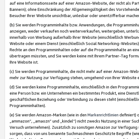
auf eine Informationsseite auf einer Amazon-Website, der nicht als Part
Bannern); ohne Einschränkung der Allgemeingültigkeit des Vorstehende
Besucher Ihrer Website unsichtbar, unlesbar oder unentzifferbar mache
(b) Sie werden Programminhalte bzw. Anwendungen, die Programminhalt
anzeigen, weder verkaufen noch weiterverkaufen, weitergeben, unterli
innerhalb von Werbung außerhalb Ihrer Website (einschließlich Werbun
Website oder einem Dienst (einschließlich Social Networking-Website
Rechte an den Programminhalten oder auf die Programminhalte an eine a
übertragen müssten, und Sie werden keine mit Ihrem Partner-Tag formati
Ihre Website ist.
(c) Sie werden Programminhalte, die nicht mehr auf einer Amazon-Websit
mehr zur Nutzung zur Verfügung stehen, umgehend von Ihrer Website e
(d) Sie werden keine Programminhalte, einschließlich in den Programmin
eine Person bzw. ein Unternehmen ein bestimmtes Produkt, eine Dienstle
geschäftlichen Beziehung oder Verbindung zu diesen steht (einschließli
Programminhalten).
(e) Sie werden Amazon-Marken (wie in den
Markenrichtlinien
definiert) 
„ammazon“, „amaozn“ und „kindel“) nicht zwecks Nutzung in einer Suc
Versuch unternehmen). Zusätzlich zu sonstigen Amazon zur Verfügung 
sorgen, dass von uns benannte Suchmaschinen Geschützte Begriffe (wie 