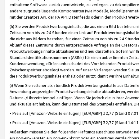
enthaltene Software zurückzuentwickeln, zu zerlegen, zu dekompilier
andere zugrunde liegende Komponenten (wie Modelle, Modellparameter
mit der Creators API, der PA API, Datenfeeds oder in den Produkt Werb
(h) Sie werden Produktwerbungsinhalte, die aus einem Bild bestehen, ni
Zeitraum von bis zu 24 Stunden einen Link auf Produktwerbungsinhalte
die nicht aus Bildern bestehen, für einen Zeitraum von bis zu 24 Stund
Ablauf dieses Zeitraums durch entsprechende Anfrage an die Creators 
Produktwerbungsinhalte aktualisieren und neu darstellen. Sofern wir Ih
Standardidentifikationsnummern (ASINs) für einen unbestimmten Zeitra
Kundenanwendung, dürfen unbeschadet des Vorstehenden Produktwerbu
Zwischenspeicher abgelegt werden. Auf unser Verlangen werden Sie un
die Produktwerbungsinhalte enthält oder nutzt, damit wir Ihre Einhalt
(i) Wenn Sie seltener als stündlich Produktwerbungsinhalte aus Datenfe
Anwendung angezeigten Produktwerbungsinhalte aktualisieren, werden 
Datums-/Uhrzeitstempel einfügen. Wenn Sie jedoch die in Ihrer Anwe
und aktualisiert haben, kann der Datumsteil des Stempels entfallen. Dies
• Preis auf [Amazon-Website einfügen]: [EUR/GBP] 32,77 (Stand 07.01.
• Preis auf [Amazon-Website einfügen]: [EUR/GBP] 32,77 (Stand 14:11 
Außerdem müssen Sie den folgenden Haftungsausschluss entweder neb
ein Pop-up-Fenster, ein Pop-up-Skript oder ein sonstiges vergleichba