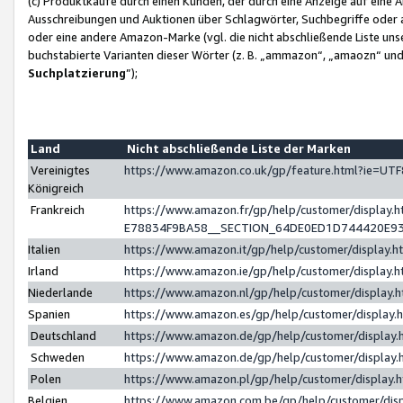
(c) Produktkäufe durch einen Kunden, der durch eine Anzeige auf eine 
Ausschreibungen und Auktionen über Schlagwörter, Suchbegriffe oder 
oder eine andere Amazon-Marke (vgl. die nicht abschließende Liste un
buchstabierte Varianten dieser Wörter (z. B. „ammazon“, „amaozn“ und „
Suchplatzierung
”);
Land
Nicht abschließende Liste der Marken
Vereinigtes
https://www.amazon.co.uk/gp/feature.html?ie=U
Königreich
Frankreich
https://www.amazon.fr/gp/help/customer/displa
E78834F9BA58__SECTION_64DE0ED1D744420E9
Italien
https://www.amazon.it/gp/help/customer/display
Irland
https://www.amazon.ie/gp/help/customer/displa
Niederlande
https://www.amazon.nl/gp/help/customer/display
Spanien
https://www.amazon.es/gp/help/customer/display
Deutschland
https://www.amazon.de/gp/help/customer/displa
Schweden
https://www.amazon.de/gp/help/customer/displa
Polen
https://www.amazon.pl/gp/help/customer/display
Belgien
https://www.amazon.com.be/gp/help/customer/d