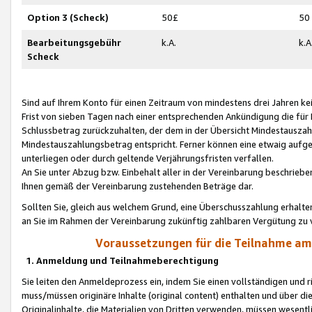
Option 3 (Scheck)
50£
50
Bearbeitungsgebühr
k.A.
k.A
Scheck
Sind auf Ihrem Konto für einen Zeitraum von mindestens drei Jahren kein
Frist von sieben Tagen nach einer entsprechenden Ankündigung die für
Schlussbetrag zurückzuhalten, der dem in der Übersicht Mindestausz
Mindestauszahlungsbetrag entspricht. Ferner können eine etwaig aufg
unterliegen oder durch geltende Verjährungsfristen verfallen.
An Sie unter Abzug bzw. Einbehalt aller in der Vereinbarung beschrieb
Ihnen gemäß der Vereinbarung zustehenden Beträge dar.
Sollten Sie, gleich aus welchem Grund, eine Überschusszahlung erhalte
an Sie im Rahmen der Vereinbarung zukünftig zahlbaren Vergütung zu 
Voraussetzungen für die Teilnahme a
1. Anmeldung und Teilnahmeberechtigung
Sie leiten den Anmeldeprozess ein, indem Sie einen vollständigen und 
muss/müssen originäre Inhalte (original content) enthalten und über d
Originalinhalte, die Materialien von Dritten verwenden, müssen wese