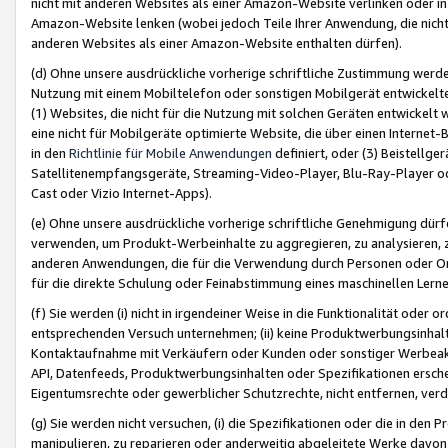
nicht mit anderen Websites als einer Amazon-Website verlinken oder i
Amazon-Website lenken (wobei jedoch Teile Ihrer Anwendung, die nich
anderen Websites als einer Amazon-Website enthalten dürfen).
(d) Ohne unsere ausdrückliche vorherige schriftliche Zustimmung werd
Nutzung mit einem Mobiltelefon oder sonstigen Mobilgerät entwickelt
(1) Websites, die nicht für die Nutzung mit solchen Geräten entwickelt
eine nicht für Mobilgeräte optimierte Website, die über einen Interne
in den
Richtlinie für Mobile Anwendungen
definiert, oder (3) Beistellge
Satellitenempfangsgeräte, Streaming-Video-Player, Blu-Ray-Player ode
Cast oder Vizio Internet-Apps).
(e) Ohne unsere ausdrückliche vorherige schriftliche Genehmigung dürfe
verwenden, um Produkt-Werbeinhalte zu aggregieren, zu analysieren, 
anderen Anwendungen, die für die Verwendung durch Personen oder Or
für die direkte Schulung oder Feinabstimmung eines maschinellen Lern
(f) Sie werden (i) nicht in irgendeiner Weise in die Funktionalität ode
entsprechenden Versuch unternehmen; (ii) keine Produktwerbungsinha
Kontaktaufnahme mit Verkäufern oder Kunden oder sonstiger Werbeaktiv
API, Datenfeeds, Produktwerbungsinhalten oder Spezifikationen erschei
Eigentumsrechte oder gewerblicher Schutzrechte, nicht entfernen, verd
(g) Sie werden nicht versuchen, (i) die Spezifikationen oder die in de
manipulieren, zu reparieren oder anderweitig abgeleitete Werke davon z