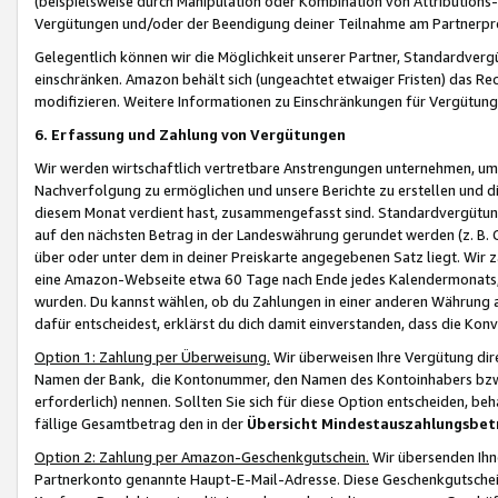
(beispielsweise durch Manipulation oder Kombination von Attributions-
Vergütungen und/oder der Beendigung deiner Teilnahme am Partnerp
Gelegentlich können wir die Möglichkeit unserer Partner, Standardv
einschränken. Amazon behält sich (ungeachtet etwaiger Fristen) das Re
modifizieren. Weitere Informationen zu Einschränkungen für Vergütung
6. Erfassung und Zahlung von Vergütungen
Wir werden wirtschaftlich vertretbare Anstrengungen unternehmen, um 
Nachverfolgung zu ermöglichen und unsere Berichte zu erstellen und di
diesem Monat verdient hast, zusammengefasst sind. Standardvergütung
auf den nächsten Betrag in der Landeswährung gerundet werden (z. B. C
über oder unter dem in deiner Preiskarte angegebenen Satz liegt. Wir
eine Amazon-Webseite etwa 60 Tage nach Ende jedes Kalendermonats, i
wurden. Du kannst wählen, ob du Zahlungen in einer anderen Währung
dafür entscheidest, erklärst du dich damit einverstanden, dass die K
Option 1: Zahlung per Überweisung.
Wir überweisen Ihre Vergütung dir
Namen der Bank, die Kontonummer, den Namen des Kontoinhabers bzw. a
erforderlich) nennen. Sollten Sie sich für diese Option entscheiden, be
fällige Gesamtbetrag den in der
Übersicht Mindestauszahlungsbet
Option 2: Zahlung per Amazon-Geschenkgutschein.
Wir übersenden Ihne
Partnerkonto genannte Haupt-E-Mail-Adresse. Diese Geschenkgutschei