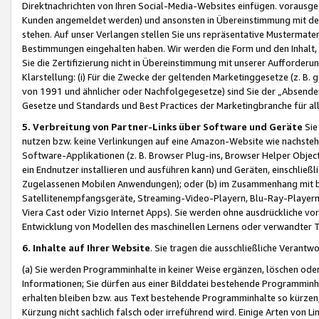
Direktnachrichten von Ihren Social-Media-Websites einfügen. vorausg
Kunden angemeldet werden) und ansonsten in Übereinstimmung mit der
stehen. Auf unser Verlangen stellen Sie uns repräsentative Mustermater
Bestimmungen eingehalten haben. Wir werden die Form und den Inhalt, di
Sie die Zertifizierung nicht in Übereinstimmung mit unserer Aufforderu
Klarstellung: (i) Für die Zwecke der geltenden Marketinggesetze (z. 
von 1991 und ähnlicher oder Nachfolgegesetze) sind Sie der „Absender“ j
Gesetze und Standards und Best Practices der Marketingbranche für 
5. Verbreitung von Partner-Links über Software und Geräte
Sie
nutzen bzw. keine Verlinkungen auf eine Amazon-Website wie nachsteh
Software-Applikationen (z. B. Browser Plug-ins, Browser Helper Objec
ein Endnutzer installieren und ausführen kann) und Geräten, einschlie
Zugelassenen Mobilen Anwendungen); oder (b) im Zusammenhang mit bzw.
Satellitenempfangsgeräte, Streaming-Video-Playern, Blu-Ray-Playern 
Viera Cast oder Vizio Internet Apps). Sie werden ohne ausdrückliche v
Entwicklung von Modellen des maschinellen Lernens oder verwandter 
6. Inhalte auf Ihrer Website
. Sie tragen die ausschließliche Verantwo
(a) Sie werden Programminhalte in keiner Weise ergänzen, löschen oder
Informationen; Sie dürfen aus einer Bilddatei bestehende Programminhal
erhalten bleiben bzw. aus Text bestehende Programminhalte so kürzen, 
Kürzung nicht sachlich falsch oder irreführend wird. Einige Arten von L