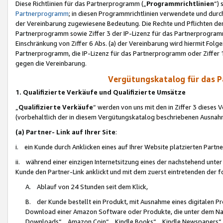
Diese Richtlinien für das Partnerprogramm („
Programmrichtlinien
“)
Partnerprogramm
; in diesen Programmrichtlinien verwendete und durch
der Vereinbarung zugewiesene Bedeutung. Die Rechte und Pflichten de
Partnerprogramm sowie Ziffer 3 der IP-Lizenz für das Partnerprogram
Einschränkung von Ziffer 6 Abs. (a) der Vereinbarung wird hiermit Fol
Partnerprogramm, die IP-Lizenz für das Partnerprogramm oder Ziffer 1
gegen die Vereinbarung.
Vergütungskatalog für das 
1. Qualifizierte Verkäufe und Qualifizierte Umsätze
„
Qualifizierte Verkäufe
“ werden von uns mit den in Ziffer 3 diese
(vorbehaltlich der in diesem Vergütungskatalog beschriebenen Ausnah
(a) Partner- Link auf Ihrer Site
:
i. ein Kunde durch Anklicken eines auf Ihrer Website platzierten Part
ii. während einer einzigen Internetsitzung eines der nachstehend unter (i)
Kunde den Partner-Link anklickt und mit dem zuerst eintretenden der f
A. Ablauf von 24 Stunden seit dem Klick,
B. der Kunde bestellt ein Produkt, mit Ausnahme eines digitalen P
Download einer Amazon Software oder Produkte, die unter dem N
Downloads“, „Amazon Coin“, „Kindle Books“, „Kindle Newspapers“, „