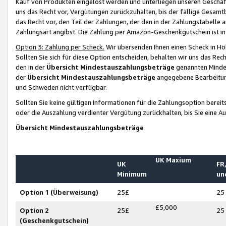
Kauf von Produkten eingelöst werden und unterliegen unseren Geschäf
uns das Recht vor, Vergütungen zurückzuhalten, bis der fällige Gesamt
das Recht vor, den Teil der Zahlungen, der den in der Zahlungstabelle 
Zahlungsart angibst. Die Zahlung per Amazon-Geschenkgutschein ist in
Option 3: Zahlung per Scheck.
Wir übersenden Ihnen einen Scheck in Höh
Sollten Sie sich für diese Option entscheiden, behalten wir uns das Rec
den in der
Übersicht Mindestauszahlungsbeträge
genannten Mindest
der
Übersicht Mindestauszahlungsbeträge
angegebene Bearbeitung
und Schweden nicht verfügbar.
Sollten Sie keine gültigen Informationen für die Zahlungsoption bereit
oder die Auszahlung verdienter Vergütung zurückhalten, bis Sie eine A
Übersicht Mindestauszahlungsbeträge
UK Maxium
UK
FR,
Minimum
un
Option 1 (Überweisung)
25£
25
£5,000
Option 2
25£
25
(Geschenkgutschein)