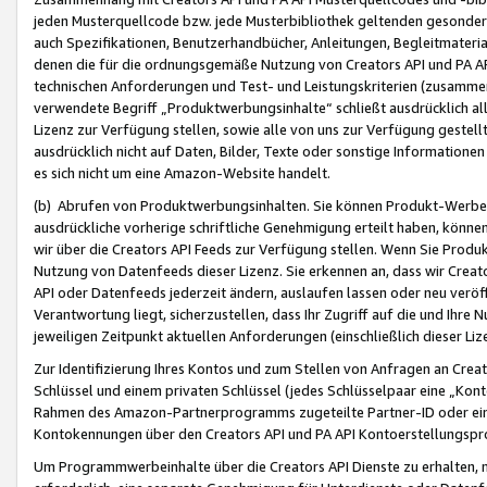
jeden Musterquellcode bzw. jede Musterbibliothek geltenden gesonder
auch Spezifikationen, Benutzerhandbücher, Anleitungen, Begleitmaterial
denen die für die ordnungsgemäße Nutzung von Creators API und PA A
technischen Anforderungen und Test- und Leistungskriterien (zusammen
verwendete Begriff „Produktwerbungsinhalte“ schließt ausdrücklich al
Lizenz zur Verfügung stellen, sowie alle von uns zur Verfügung gestel
ausdrücklich nicht auf Daten, Bilder, Texte oder sonstige Informatione
es sich nicht um eine Amazon-Website handelt.
(b) Abrufen von Produktwerbungsinhalten. Sie können Produkt-Werbein
ausdrückliche vorherige schriftliche Genehmigung erteilt haben, könn
wir über die Creators API Feeds zur Verfügung stellen. Wenn Sie Produk
Nutzung von Datenfeeds dieser Lizenz. Sie erkennen an, dass wir Creat
API oder Datenfeeds jederzeit ändern, auslaufen lassen oder neu veröffe
Verantwortung liegt, sicherzustellen, dass Ihr Zugriff auf die und Ihr
jeweiligen Zeitpunkt aktuellen Anforderungen (einschließlich dieser Liz
Zur Identifizierung Ihres Kontos und zum Stellen von Anfragen an Crea
Schlüssel und einem privaten Schlüssel (jedes Schlüsselpaar eine „Kon
Rahmen des Amazon-Partnerprogramms zugeteilte Partner-ID oder ein
Kontokennungen über den Creators API und PA API Kontoerstellungspro
Um Programmwerbeinhalte über die Creators API Dienste zu erhalten, m