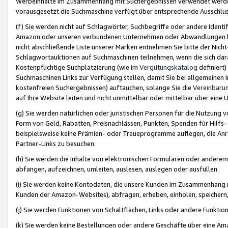
Werbeinhalte im Zusammenhang mit Suchergebnissen verwendet werden,
vorausgesetzt die Suchmaschine verfügt über entsprechende Ausschlu
(f) Sie werden nicht auf Schlagwörter, Suchbegriffe oder andere Ident
Amazon oder unseren verbundenen Unternehmen oder Abwandlungen bzw
nicht abschließende Liste unserer Marken entnehmen Sie bitte der Nich
Schlagwortauktionen auf Suchmaschinen teilnehmen, wenn die sich da
Kostenpflichtige Suchplatzierung (wie im
Vergütungskatalog
definiert
Suchmaschinen Links zur Verfügung stellen, damit Sie bei allgemeinen I
kostenfreien Suchergebnissen) auftauchen, solange Sie die
Vereinbaru
auf Ihre Website leiten und nicht unmittelbar oder mittelbar über eine
(g) Sie werden natürlichen oder juristischen Personen für die Nutzung 
Form von Geld, Rabatten, Preisnachlässen, Punkten, Spenden für Hilfs
beispielsweise keine Prämien- oder Treueprogramme auflegen, die Anrei
Partner-Links zu besuchen.
(h) Sie werden die Inhalte von elektronischen Formularen oder anderem M
abfangen, aufzeichnen, umleiten, auslesen, auslegen oder ausfüllen.
(i) Sie werden keine Kontodaten, die unsere Kunden im Zusammenhang 
Kunden der Amazon-Websites), abfragen, erheben, einholen, speichern,
(j) Sie werden Funktionen von Schaltflächen, Links oder andere Funkti
(k) Sie werden keine Bestellungen oder andere Geschäfte über eine Ama