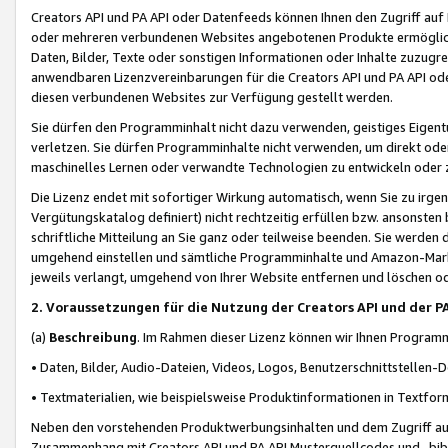
Creators API und PA API oder Datenfeeds können Ihnen den Zugriff auf D
oder mehreren verbundenen Websites angebotenen Produkte ermögliche
Daten, Bilder, Texte oder sonstigen Informationen oder Inhalte zuzugre
anwendbaren Lizenzvereinbarungen für die Creators API und PA API od
diesen verbundenen Websites zur Verfügung gestellt werden.
Sie dürfen den Programminhalt nicht dazu verwenden, geistiges Eigent
verletzen. Sie dürfen Programminhalte nicht verwenden, um direkt ode
maschinelles Lernen oder verwandte Technologien zu entwickeln oder zu
Die Lizenz endet mit sofortiger Wirkung automatisch, wenn Sie zu irg
Vergütungskatalog definiert) nicht rechtzeitig erfüllen bzw. ansonsten
schriftliche Mitteilung an Sie ganz oder teilweise beenden. Sie werden
umgehend einstellen und sämtliche Programminhalte und Amazon-Marke
jeweils verlangt, umgehend von Ihrer Website entfernen und löschen od
2. Voraussetzungen für die Nutzung der Creators API und der P
(a)
Beschreibung
. Im Rahmen dieser Lizenz können wir Ihnen Programmi
• Daten, Bilder, Audio-Dateien, Videos, Logos, Benutzerschnittstellen-
• Textmaterialien, wie beispielsweise Produktinformationen in Textfor
Neben den vorstehenden Produktwerbungsinhalten und dem Zugriff auf 
Zusammenhang mit Creators API und PA API Musterquellcodes und -bibli