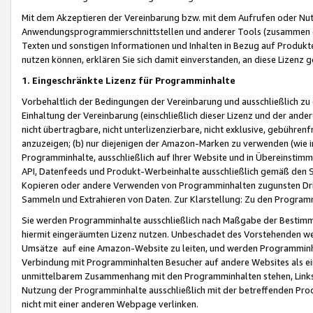
Mit dem Akzeptieren der Vereinbarung bzw. mit dem Aufrufen oder Nutz
Anwendungsprogrammierschnittstellen und anderer Tools (zusammen die
Texten und sonstigen Informationen und Inhalten in Bezug auf Produkte
nutzen können, erklären Sie sich damit einverstanden, an diese Lizenz 
1. Eingeschränkte Lizenz für Programminhalte
Vorbehaltlich der Bedingungen der Vereinbarung und ausschließlich z
Einhaltung der Vereinbarung (einschließlich dieser Lizenz und der ande
nicht übertragbare, nicht unterlizenzierbare, nicht exklusive, gebühren
anzuzeigen; (b) nur diejenigen der Amazon-Marken zu verwenden (wie in 
Programminhalte, ausschließlich auf Ihrer Website und in Übereinstimmu
API, Datenfeeds und Produkt-Werbeinhalte ausschließlich gemäß den Spe
Kopieren oder andere Verwenden von Programminhalten zugunsten Dri
Sammeln und Extrahieren von Daten. Zur Klarstellung: Zu den Program
Sie werden Programminhalte ausschließlich nach Maßgabe der Besti
hiermit eingeräumten Lizenz nutzen. Unbeschadet des Vorstehenden we
Umsätze auf eine Amazon-Website zu leiten, und werden Programminhal
Verbindung mit Programminhalten Besucher auf andere Websites als ein
unmittelbarem Zusammenhang mit den Programminhalten stehen, Links z
Nutzung der Programminhalte ausschließlich mit der betreffenden Pr
nicht mit einer anderen Webpage verlinken.