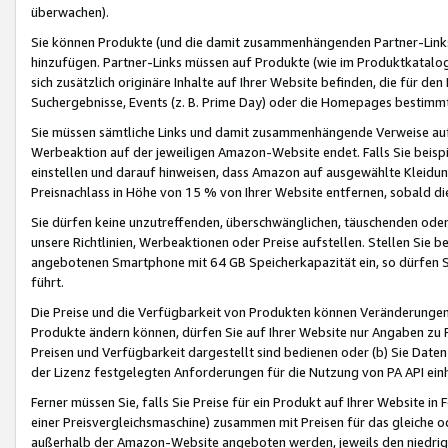
überwachen).
Sie können Produkte (und die damit zusammenhängenden Partner-Links)
hinzufügen. Partner-Links müssen auf Produkte (wie im Produktkatalog de
sich zusätzlich originäre Inhalte auf Ihrer Website befinden, die für 
Suchergebnisse, Events (z. B. Prime Day) oder die Homepages bestimmte
Sie müssen sämtliche Links und damit zusammenhängende Verweise auf z
Werbeaktion auf der jeweiligen Amazon-Website endet. Falls Sie beisp
einstellen und darauf hinweisen, dass Amazon auf ausgewählte Kleidun
Preisnachlass in Höhe von 15 % von Ihrer Website entfernen, sobald di
Sie dürfen keine unzutreffenden, überschwänglichen, täuschenden od
unsere Richtlinien, Werbeaktionen oder Preise aufstellen. Stellen Sie 
angebotenen Smartphone mit 64 GB Speicherkapazität ein, so dürfen S
führt.
Die Preise und die Verfügbarkeit von Produkten können Veränderungen 
Produkte ändern können, dürfen Sie auf Ihrer Website nur Angaben zu P
Preisen und Verfügbarkeit dargestellt sind bedienen oder (b) Sie Daten
der Lizenz festgelegten Anforderungen für die Nutzung von PA API einh
Ferner müssen Sie, falls Sie Preise für ein Produkt auf Ihrer Website in 
einer Preisvergleichsmaschine) zusammen mit Preisen für das gleiche o
außerhalb der Amazon-Website angeboten werden, jeweils den niedrigst