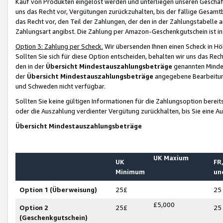
Kauf von Produkten eingelöst werden und unterliegen unseren Geschäf
uns das Recht vor, Vergütungen zurückzuhalten, bis der fällige Gesamt
das Recht vor, den Teil der Zahlungen, der den in der Zahlungstabelle 
Zahlungsart angibst. Die Zahlung per Amazon-Geschenkgutschein ist in
Option 3: Zahlung per Scheck.
Wir übersenden Ihnen einen Scheck in Höh
Sollten Sie sich für diese Option entscheiden, behalten wir uns das Rec
den in der
Übersicht Mindestauszahlungsbeträge
genannten Mindest
der
Übersicht Mindestauszahlungsbeträge
angegebene Bearbeitung
und Schweden nicht verfügbar.
Sollten Sie keine gültigen Informationen für die Zahlungsoption bereit
oder die Auszahlung verdienter Vergütung zurückhalten, bis Sie eine A
Übersicht Mindestauszahlungsbeträge
UK Maxium
UK
FR,
Minimum
un
Option 1 (Überweisung)
25£
25
£5,000
Option 2
25£
25
(Geschenkgutschein)