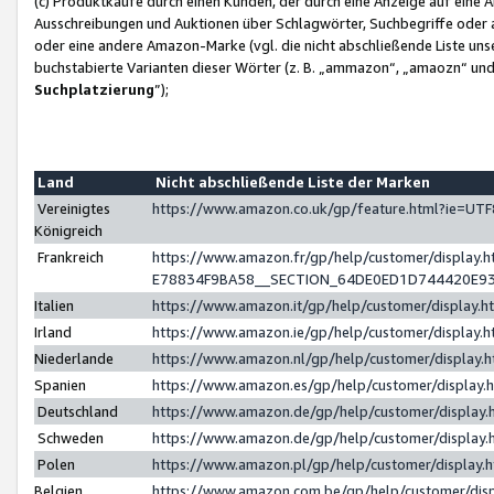
(c) Produktkäufe durch einen Kunden, der durch eine Anzeige auf eine 
Ausschreibungen und Auktionen über Schlagwörter, Suchbegriffe oder 
oder eine andere Amazon-Marke (vgl. die nicht abschließende Liste un
buchstabierte Varianten dieser Wörter (z. B. „ammazon“, „amaozn“ und „
Suchplatzierung
”);
Land
Nicht abschließende Liste der Marken
Vereinigtes
https://www.amazon.co.uk/gp/feature.html?ie=U
Königreich
Frankreich
https://www.amazon.fr/gp/help/customer/displa
E78834F9BA58__SECTION_64DE0ED1D744420E9
Italien
https://www.amazon.it/gp/help/customer/display
Irland
https://www.amazon.ie/gp/help/customer/displa
Niederlande
https://www.amazon.nl/gp/help/customer/display
Spanien
https://www.amazon.es/gp/help/customer/display
Deutschland
https://www.amazon.de/gp/help/customer/displa
Schweden
https://www.amazon.de/gp/help/customer/displa
Polen
https://www.amazon.pl/gp/help/customer/display
Belgien
https://www.amazon.com.be/gp/help/customer/d