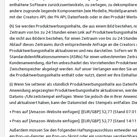
enthaltene Software zurückzuentwickeln, zu zerlegen, zu dekompilier
andere zugrunde liegende Komponenten (wie Modelle, Modellparameter
mit der Creators API, der PA API, Datenfeeds oder in den Produkt Werb
(h) Sie werden Produktwerbungsinhalte, die aus einem Bild bestehen, ni
Zeitraum von bis zu 24 Stunden einen Link auf Produktwerbungsinhalte
die nicht aus Bildern bestehen, für einen Zeitraum von bis zu 24 Stund
Ablauf dieses Zeitraums durch entsprechende Anfrage an die Creators 
Produktwerbungsinhalte aktualisieren und neu darstellen. Sofern wir Ih
Standardidentifikationsnummern (ASINs) für einen unbestimmten Zeitra
Kundenanwendung, dürfen unbeschadet des Vorstehenden Produktwerbu
Zwischenspeicher abgelegt werden. Auf unser Verlangen werden Sie un
die Produktwerbungsinhalte enthält oder nutzt, damit wir Ihre Einhalt
(i) Wenn Sie seltener als stündlich Produktwerbungsinhalte aus Datenfe
Anwendung angezeigten Produktwerbungsinhalte aktualisieren, werden 
Datums-/Uhrzeitstempel einfügen. Wenn Sie jedoch die in Ihrer Anwe
und aktualisiert haben, kann der Datumsteil des Stempels entfallen. Dies
• Preis auf [Amazon-Website einfügen]: [EUR/GBP] 32,77 (Stand 07.01.
• Preis auf [Amazon-Website einfügen]: [EUR/GBP] 32,77 (Stand 14:11 
Außerdem müssen Sie den folgenden Haftungsausschluss entweder neb
ein Pop-up-Fenster, ein Pop-up-Skript oder ein sonstiges vergleichba