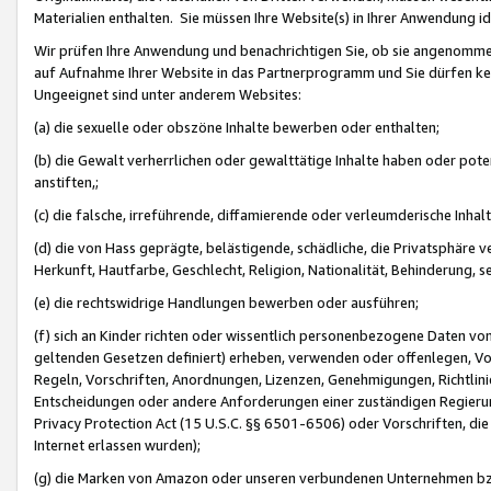
Materialien enthalten. Sie müssen Ihre Website(s) in Ihrer Anwendung ide
Wir prüfen Ihre Anwendung und benachrichtigen Sie, ob sie angenommen
auf Aufnahme Ihrer Website in das Partnerprogramm und Sie dürfen kei
Ungeeignet sind unter anderem Websites:
(a) die sexuelle oder obszöne Inhalte bewerben oder enthalten;
(b) die Gewalt verherrlichen oder gewalttätige Inhalte haben oder pot
anstiften,;
(c) die falsche, irreführende, diffamierende oder verleumderische Inha
(d) die von Hass geprägte, belästigende, schädliche, die Privatsphäre v
Herkunft, Hautfarbe, Geschlecht, Religion, Nationalität, Behinderung, 
(e) die rechtswidrige Handlungen bewerben oder ausführen;
(f) sich an Kinder richten oder wissentlich personenbezogene Daten vo
geltenden Gesetzen definiert) erheben, verwenden oder offenlegen, Vo
Regeln, Vorschriften, Anordnungen, Lizenzen, Genehmigungen, Richtlini
Entscheidungen oder andere Anforderungen einer zuständigen Regierung
Privacy Protection Act (15 U.S.C. §§ 6501-6506) oder Vorschriften, di
Internet erlassen wurden);
(g) die Marken von Amazon oder unseren verbundenen Unternehmen b