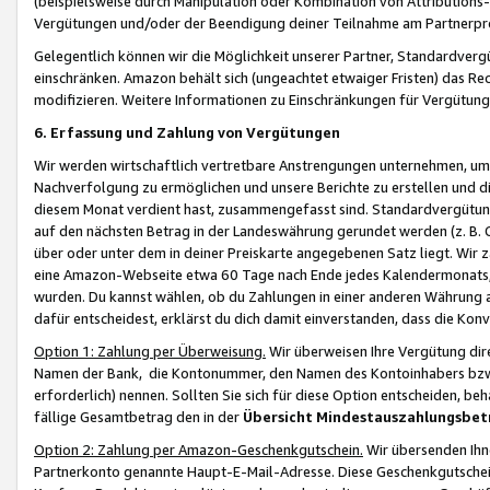
(beispielsweise durch Manipulation oder Kombination von Attributions-
Vergütungen und/oder der Beendigung deiner Teilnahme am Partnerp
Gelegentlich können wir die Möglichkeit unserer Partner, Standardv
einschränken. Amazon behält sich (ungeachtet etwaiger Fristen) das Re
modifizieren. Weitere Informationen zu Einschränkungen für Vergütung
6. Erfassung und Zahlung von Vergütungen
Wir werden wirtschaftlich vertretbare Anstrengungen unternehmen, um 
Nachverfolgung zu ermöglichen und unsere Berichte zu erstellen und di
diesem Monat verdient hast, zusammengefasst sind. Standardvergütung
auf den nächsten Betrag in der Landeswährung gerundet werden (z. B. C
über oder unter dem in deiner Preiskarte angegebenen Satz liegt. Wir
eine Amazon-Webseite etwa 60 Tage nach Ende jedes Kalendermonats, i
wurden. Du kannst wählen, ob du Zahlungen in einer anderen Währung
dafür entscheidest, erklärst du dich damit einverstanden, dass die K
Option 1: Zahlung per Überweisung.
Wir überweisen Ihre Vergütung dir
Namen der Bank, die Kontonummer, den Namen des Kontoinhabers bzw. a
erforderlich) nennen. Sollten Sie sich für diese Option entscheiden, be
fällige Gesamtbetrag den in der
Übersicht Mindestauszahlungsbet
Option 2: Zahlung per Amazon-Geschenkgutschein.
Wir übersenden Ihne
Partnerkonto genannte Haupt-E-Mail-Adresse. Diese Geschenkgutschei