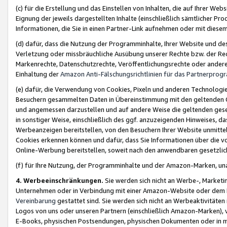
(c) für die Erstellung und das Einstellen von Inhalten, die auf Ihrer We
Eignung der jeweils dargestellten Inhalte (einschließlich sämtlicher 
Informationen, die Sie in einen Partner-Link aufnehmen oder mit diese
(d) dafür, dass die Nutzung der Programminhalte, Ihrer Website und des 
Verletzung oder missbräuchliche Ausübung unserer Rechte bzw. der Recht
Markenrechte, Datenschutzrechte, Veröffentlichungsrechte oder anderer
Einhaltung der
Amazon Anti-Fälschungsrichtlinien für das Partnerpro
(e) dafür, die Verwendung von Cookies, Pixeln und anderen Technologien
Besuchern gesammelten Daten in Übereinstimmung mit den geltenden Ge
und angemessen darzustellen und auf andere Weise die geltenden geset
in sonstiger Weise, einschließlich des ggf. anzuzeigenden Hinweises, d
Werbeanzeigen bereitstellen, von den Besuchern Ihrer Website unmitte
Cookies erkennen können und dafür, dass Sie Informationen über die v
Online-Werbung bereitstellen, soweit nach den anwendbaren gesetzlic
(f) für Ihre Nutzung, der Programminhalte und der Amazon-Marken, u
4. Werbeeinschränkungen.
Sie werden sich nicht an Werbe-, Market
Unternehmen oder in Verbindung mit einer Amazon-Website oder dem Pa
Vereinbarung
gestattet sind. Sie werden sich nicht an Werbeaktivitäten
Logos von uns oder unseren Partnern (einschließlich Amazon-Marken), 
E-Books, physischen Postsendungen, physischen Dokumenten oder in 