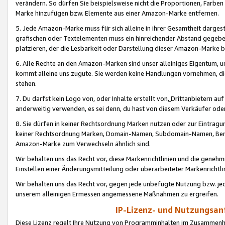
verändern. So dürfen Sie beispielsweise nicht die Proportionen, Farb
Marke hinzufügen bzw. Elemente aus einer Amazon-Marke entfernen.
5. Jede Amazon-Marke muss für sich alleine in ihrer Gesamtheit darge
grafischen oder Textelementen muss ein hinreichender Abstand gegebe
platzieren, der die Lesbarkeit oder Darstellung dieser Amazon-Marke b
6. Alle Rechte an den Amazon-Marken sind unser alleiniges Eigentum, 
kommt alleine uns zugute. Sie werden keine Handlungen vornehmen, 
stehen.
7. Du darfst kein Logo von, oder Inhalte erstellt von,
Drittanbietern au
anderweitig verwenden, es sei denn, du hast von diesem Verkäufer oder
8. Sie dürfen in keiner Rechtsordnung Marken nutzen oder zur Eintragu
keiner Rechtsordnung Marken, Domain-Namen, Subdomain-Namen, Benu
Amazon-Marke zum Verwechseln ähnlich sind.
Wir behalten uns das Recht vor, diese Markenrichtlinien und die gene
Einstellen einer Änderungsmitteilung oder überarbeiteter Markenricht
Wir behalten uns das Recht vor, gegen jede unbefugte Nutzung bzw. jede 
unserem alleinigen Ermessen angemessene Maßnahmen zu ergreifen.
IP-Lizenz- und Nutzungsan
Diese Lizenz regelt Ihre Nutzung von Programminhalten im Zusammen