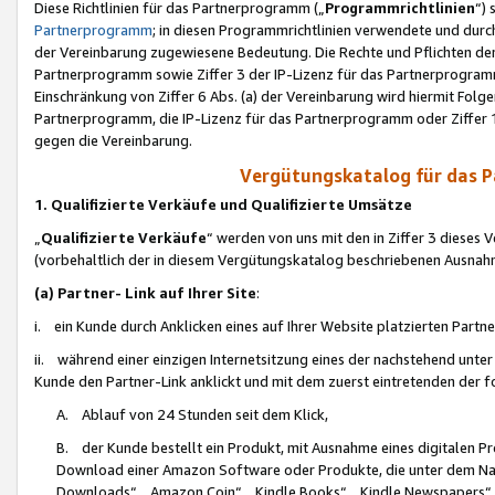
Diese Richtlinien für das Partnerprogramm („
Programmrichtlinien
“)
Partnerprogramm
; in diesen Programmrichtlinien verwendete und durch
der Vereinbarung zugewiesene Bedeutung. Die Rechte und Pflichten de
Partnerprogramm sowie Ziffer 3 der IP-Lizenz für das Partnerprogram
Einschränkung von Ziffer 6 Abs. (a) der Vereinbarung wird hiermit Fol
Partnerprogramm, die IP-Lizenz für das Partnerprogramm oder Ziffer 1
gegen die Vereinbarung.
Vergütungskatalog für das 
1. Qualifizierte Verkäufe und Qualifizierte Umsätze
„
Qualifizierte Verkäufe
“ werden von uns mit den in Ziffer 3 diese
(vorbehaltlich der in diesem Vergütungskatalog beschriebenen Ausnah
(a) Partner- Link auf Ihrer Site
:
i. ein Kunde durch Anklicken eines auf Ihrer Website platzierten Part
ii. während einer einzigen Internetsitzung eines der nachstehend unter (i)
Kunde den Partner-Link anklickt und mit dem zuerst eintretenden der f
A. Ablauf von 24 Stunden seit dem Klick,
B. der Kunde bestellt ein Produkt, mit Ausnahme eines digitalen P
Download einer Amazon Software oder Produkte, die unter dem N
Downloads“, „Amazon Coin“, „Kindle Books“, „Kindle Newspapers“, „