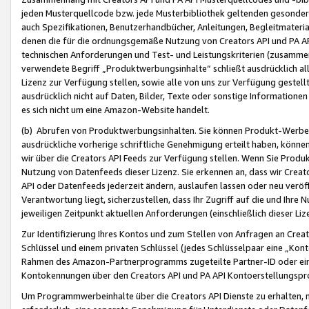
jeden Musterquellcode bzw. jede Musterbibliothek geltenden gesonder
auch Spezifikationen, Benutzerhandbücher, Anleitungen, Begleitmaterial
denen die für die ordnungsgemäße Nutzung von Creators API und PA A
technischen Anforderungen und Test- und Leistungskriterien (zusammen
verwendete Begriff „Produktwerbungsinhalte“ schließt ausdrücklich al
Lizenz zur Verfügung stellen, sowie alle von uns zur Verfügung gestel
ausdrücklich nicht auf Daten, Bilder, Texte oder sonstige Informatione
es sich nicht um eine Amazon-Website handelt.
(b) Abrufen von Produktwerbungsinhalten. Sie können Produkt-Werbein
ausdrückliche vorherige schriftliche Genehmigung erteilt haben, könn
wir über die Creators API Feeds zur Verfügung stellen. Wenn Sie Produk
Nutzung von Datenfeeds dieser Lizenz. Sie erkennen an, dass wir Creat
API oder Datenfeeds jederzeit ändern, auslaufen lassen oder neu veröffe
Verantwortung liegt, sicherzustellen, dass Ihr Zugriff auf die und Ihr
jeweiligen Zeitpunkt aktuellen Anforderungen (einschließlich dieser Liz
Zur Identifizierung Ihres Kontos und zum Stellen von Anfragen an Crea
Schlüssel und einem privaten Schlüssel (jedes Schlüsselpaar eine „Kon
Rahmen des Amazon-Partnerprogramms zugeteilte Partner-ID oder ein
Kontokennungen über den Creators API und PA API Kontoerstellungspro
Um Programmwerbeinhalte über die Creators API Dienste zu erhalten, m