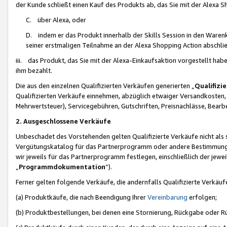
der Kunde schließt einen Kauf des Produkts ab, das Sie mit der Alexa 
C. über Alexa, oder
D. indem er das Produkt innerhalb der Skills Session in den Waren
seiner erstmaligen Teilnahme an der Alexa Shopping Action abschlie
iii. das Produkt, das Sie mit der Alexa-Einkaufsaktion vorgestellt ha
ihm bezahlt.
Die aus den einzelnen Qualifizierten Verkäufen generierten „
Qualifizi
Qualifizierten Verkäufe einnehmen, abzüglich etwaiger Versandkosten
Mehrwertsteuer), Servicegebühren, Gutschriften, Preisnachlässe, Bear
2. Ausgeschlossene Verkäufe
Unbeschadet des Vorstehenden gelten Qualifizierte Verkäufe nicht als
Vergütungskatalog für das Partnerprogramm oder andere Bestimmungen,
wir jeweils für das Partnerprogramm festlegen, einschließlich der jewe
„
Programmdokumentation
“).
Ferner gelten folgende Verkäufe, die andernfalls Qualifizierte Verkä
(a) Produktkäufe, die nach Beendigung Ihrer
Vereinbarung
erfolgen;
(b) Produktbestellungen, bei denen eine Stornierung, Rückgabe oder R