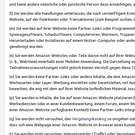
und keine andere natürliche oder juristische Person dazu ermächtigen, a
(l) Sie werden alle Handlungen unterlassen, die nach vernünftigem Erme
Website, auf der Funktionen oder Transaktionen (zum Beispiel suchen, s
(m) Sie werden auf Ihrer Website keine Partner-Links oder Programmin
Spionagesoftware, Schadsoftware, Computerviren, Würmern, Trojaner
Herunterladen oder Installieren auf einem Nutzer-Computer oder ande
genehmigt wurden.
(n) Sie werden Amazon-Websites oder Teile davon nicht auf Ihrer Websi
(z. B., WebView) innerhalb einer Mobilen Anwendung. Die Darstellung ein
Teilnahmevoraussetzungen stellt jedoch keinen Verstoß gegen diese Zif
(o) Sie werden keine Partner-Links oder andere Inhalte, die eine Am
Werbeseiten oder Layer-Werbung einstellen oder bereitstellen, mit Au
bewerben, die eng mit dem auf Ihrer Website befindlichen Material z
(p) Sie werden in Inhalte, die Sie auf einer Amazon-Website platzier
Werbediensten oder in einer Kundenbewertung, einem Forum, einem Wun
einer Amazon-Website verfügbaren Kontext) keine Partner-Links integr
(q) Sie werden nicht versuchen, den
Vergütungskatalog
zu umgehen oder
dass sich eine Webpage einer Amazon-Website im Browser eines Kunden 
(r) Sie werden nicht versuchen, Internetverkehr (Traffic) oder Vergü