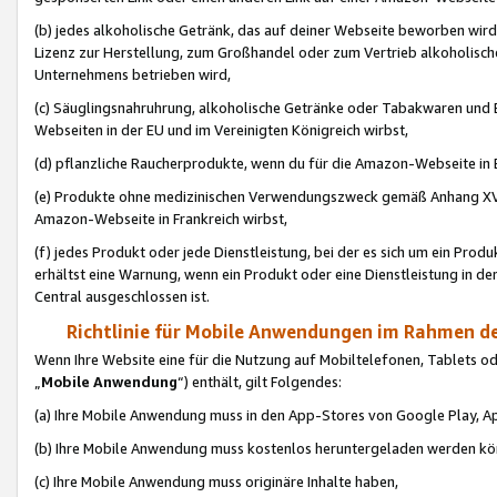
(b) jedes alkoholische Getränk, das auf deiner Webseite beworben wird
Lizenz zur Herstellung, zum Großhandel oder zum Vertrieb alkoholisch
Unternehmens betrieben wird,
(c) Säuglingsnahruhrung, alkoholische Getränke oder Tabakwaren und E
Webseiten in der EU und im Vereinigten Königreich wirbst,
(d) pflanzliche Raucherprodukte, wenn du für die Amazon-Webseite in B
(e) Produkte ohne medizinischen Verwendungszweck gemäß Anhang XVI 
Amazon-Webseite in Frankreich wirbst,
(f) jedes Produkt oder jede Dienstleistung, bei der es sich um ein Prod
erhältst eine Warnung, wenn ein Produkt oder eine Dienstleistung in de
Central ausgeschlossen ist.
Richtlinie für Mobile Anwendungen im Rahmen de
Wenn Ihre Website eine für die Nutzung auf Mobiltelefonen, Tablets 
„
Mobile Anwendung
“) enthält, gilt Folgendes:
(a) Ihre Mobile Anwendung muss in den App-Stores von Google Play, A
(b) Ihre Mobile Anwendung muss kostenlos heruntergeladen werden könn
(c) Ihre Mobile Anwendung muss originäre Inhalte haben,