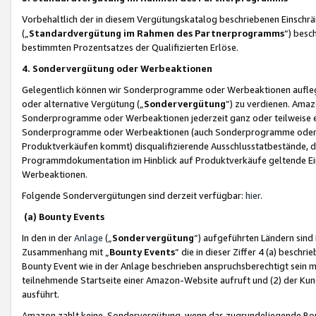
Vorbehaltlich der in diesem Vergütungskatalog beschriebenen Einschr
(„
Standardvergütung im Rahmen des Partnerprogramms
“) besc
bestimmten Prozentsatzes der Qualifizierten Erlöse.
4. Sondervergütung oder Werbeaktionen
Gelegentlich können wir Sonderprogramme oder Werbeaktionen auflegen,
oder alternative Vergütung („
Sondervergütung
”) zu verdienen. Amazo
Sonderprogramme oder Werbeaktionen jederzeit ganz oder teilweise einz
Sonderprogramme oder Werbeaktionen (auch Sonderprogramme oder We
Produktverkäufen kommt) disqualifizierende Ausschlusstatbestände, di
Programmdokumentation im Hinblick auf Produktverkäufe geltende E
Werbeaktionen.
Folgende Sondervergütungen sind derzeit verfügbar:
hier
.
(a) Bounty Events
In den in der
Anlage
(„
Sondervergütung
“) aufgeführten Ländern sind
Zusammenhang mit „
Bounty Events
“ die in dieser Ziffer 4 (a) besch
Bounty Event wie in der Anlage beschrieben anspruchsberechtigt sein mu
teilnehmende Startseite einer Amazon-Website aufruft und (2) der Kun
ausführt.
Amazon zahlt keine Sondervergütung, wenn das zugrundeliegende Boun