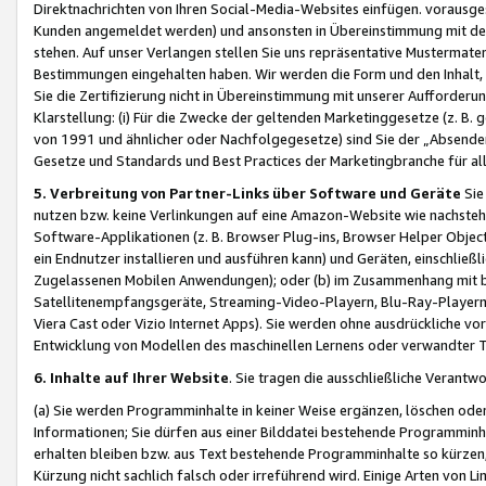
Direktnachrichten von Ihren Social-Media-Websites einfügen. vorausg
Kunden angemeldet werden) und ansonsten in Übereinstimmung mit der
stehen. Auf unser Verlangen stellen Sie uns repräsentative Mustermater
Bestimmungen eingehalten haben. Wir werden die Form und den Inhalt, di
Sie die Zertifizierung nicht in Übereinstimmung mit unserer Aufforderu
Klarstellung: (i) Für die Zwecke der geltenden Marketinggesetze (z. 
von 1991 und ähnlicher oder Nachfolgegesetze) sind Sie der „Absender“ j
Gesetze und Standards und Best Practices der Marketingbranche für 
5. Verbreitung von Partner-Links über Software und Geräte
Sie
nutzen bzw. keine Verlinkungen auf eine Amazon-Website wie nachsteh
Software-Applikationen (z. B. Browser Plug-ins, Browser Helper Objec
ein Endnutzer installieren und ausführen kann) und Geräten, einschlie
Zugelassenen Mobilen Anwendungen); oder (b) im Zusammenhang mit bzw.
Satellitenempfangsgeräte, Streaming-Video-Playern, Blu-Ray-Playern 
Viera Cast oder Vizio Internet Apps). Sie werden ohne ausdrückliche v
Entwicklung von Modellen des maschinellen Lernens oder verwandter 
6. Inhalte auf Ihrer Website
. Sie tragen die ausschließliche Verantwo
(a) Sie werden Programminhalte in keiner Weise ergänzen, löschen oder
Informationen; Sie dürfen aus einer Bilddatei bestehende Programminhal
erhalten bleiben bzw. aus Text bestehende Programminhalte so kürzen, 
Kürzung nicht sachlich falsch oder irreführend wird. Einige Arten von L