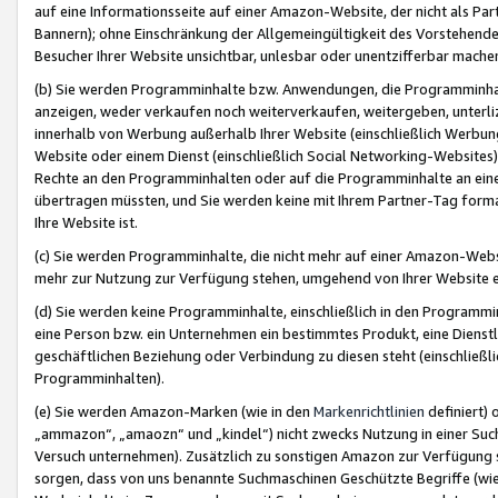
auf eine Informationsseite auf einer Amazon-Website, der nicht als Part
Bannern); ohne Einschränkung der Allgemeingültigkeit des Vorstehende
Besucher Ihrer Website unsichtbar, unlesbar oder unentzifferbar mache
(b) Sie werden Programminhalte bzw. Anwendungen, die Programminhalt
anzeigen, weder verkaufen noch weiterverkaufen, weitergeben, unterli
innerhalb von Werbung außerhalb Ihrer Website (einschließlich Werbun
Website oder einem Dienst (einschließlich Social Networking-Website
Rechte an den Programminhalten oder auf die Programminhalte an eine a
übertragen müssten, und Sie werden keine mit Ihrem Partner-Tag formati
Ihre Website ist.
(c) Sie werden Programminhalte, die nicht mehr auf einer Amazon-Websit
mehr zur Nutzung zur Verfügung stehen, umgehend von Ihrer Website e
(d) Sie werden keine Programminhalte, einschließlich in den Programmin
eine Person bzw. ein Unternehmen ein bestimmtes Produkt, eine Dienstle
geschäftlichen Beziehung oder Verbindung zu diesen steht (einschließli
Programminhalten).
(e) Sie werden Amazon-Marken (wie in den
Markenrichtlinien
definiert) 
„ammazon“, „amaozn“ und „kindel“) nicht zwecks Nutzung in einer Suc
Versuch unternehmen). Zusätzlich zu sonstigen Amazon zur Verfügung 
sorgen, dass von uns benannte Suchmaschinen Geschützte Begriffe (wie 