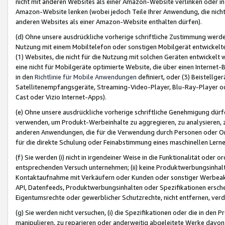
nicht mit anderen Websites als einer Amazon-Website verlinken oder i
Amazon-Website lenken (wobei jedoch Teile Ihrer Anwendung, die nich
anderen Websites als einer Amazon-Website enthalten dürfen).
(d) Ohne unsere ausdrückliche vorherige schriftliche Zustimmung werd
Nutzung mit einem Mobiltelefon oder sonstigen Mobilgerät entwickelt
(1) Websites, die nicht für die Nutzung mit solchen Geräten entwickelt
eine nicht für Mobilgeräte optimierte Website, die über einen Interne
in den
Richtlinie für Mobile Anwendungen
definiert, oder (3) Beistellge
Satellitenempfangsgeräte, Streaming-Video-Player, Blu-Ray-Player ode
Cast oder Vizio Internet-Apps).
(e) Ohne unsere ausdrückliche vorherige schriftliche Genehmigung dürfe
verwenden, um Produkt-Werbeinhalte zu aggregieren, zu analysieren, 
anderen Anwendungen, die für die Verwendung durch Personen oder Or
für die direkte Schulung oder Feinabstimmung eines maschinellen Lern
(f) Sie werden (i) nicht in irgendeiner Weise in die Funktionalität ode
entsprechenden Versuch unternehmen; (ii) keine Produktwerbungsinha
Kontaktaufnahme mit Verkäufern oder Kunden oder sonstiger Werbeaktiv
API, Datenfeeds, Produktwerbungsinhalten oder Spezifikationen erschei
Eigentumsrechte oder gewerblicher Schutzrechte, nicht entfernen, verd
(g) Sie werden nicht versuchen, (i) die Spezifikationen oder die in de
manipulieren, zu reparieren oder anderweitig abgeleitete Werke davon z