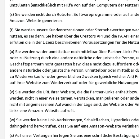
umzuleiten (einschließlich mit Hilfe von auf den Computern der Nutzer i
(s) Sie werden nicht durch Roboter, Softwareprogramme oder auf andere
Amazon-Website generieren.
(t) Sie werden unsere Kundenrezensionen oder Sternebewertungen wed
nutzen, es sei denn, Sie haben über die Creators API und die PA API e
erfüllen die in der Lizenz beschriebenen Voraussetzungen für die Nutzu
(u) Sie werden weder unmittelbar noch mittelbar über Partner-Links P
oder zu Nutzung durch eine andere natürliche oder juristische Person,
Geschäftspartnern nicht gestatten bzw. diese nicht dazu auffordern od
andere natürliche oder juristische Person, unmittelbar oder mittelbar
zu Wiederverkaufs- oder gewerblichen Zwecken (gleich welcher Art) 
auf Ihrer Website zum Wiederverkauf oder für gewerbliche Nutzungen 
(v) Sie werden die URL Ihrer Website, die die Partner-Links enthält b
werden, nicht in einer Weise tarnen, verstecken, manipulieren oder and
nicht mit angemessenem Aufwand in der Lage sind, die Website oder A
Links eine Amazon-Website aufruft.
(w) Sie werden keine Link-Verkürzungen, Schaltflächen, Hyperlinks ode
dahingehend hervorrufen, dass Sie auf eine Amazon-Website verlinken
(x) Auf unser Verlangen hin legen Sie uns eine schriftliche Bestätigung