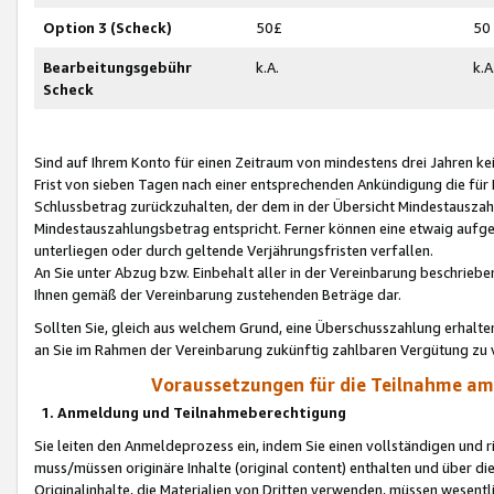
Option 3 (Scheck)
50£
50
Bearbeitungsgebühr
k.A.
k.A
Scheck
Sind auf Ihrem Konto für einen Zeitraum von mindestens drei Jahren kein
Frist von sieben Tagen nach einer entsprechenden Ankündigung die für
Schlussbetrag zurückzuhalten, der dem in der Übersicht Mindestausz
Mindestauszahlungsbetrag entspricht. Ferner können eine etwaig aufg
unterliegen oder durch geltende Verjährungsfristen verfallen.
An Sie unter Abzug bzw. Einbehalt aller in der Vereinbarung beschrieb
Ihnen gemäß der Vereinbarung zustehenden Beträge dar.
Sollten Sie, gleich aus welchem Grund, eine Überschusszahlung erhalte
an Sie im Rahmen der Vereinbarung zukünftig zahlbaren Vergütung zu 
Voraussetzungen für die Teilnahme a
1. Anmeldung und Teilnahmeberechtigung
Sie leiten den Anmeldeprozess ein, indem Sie einen vollständigen und 
muss/müssen originäre Inhalte (original content) enthalten und über d
Originalinhalte, die Materialien von Dritten verwenden, müssen wese