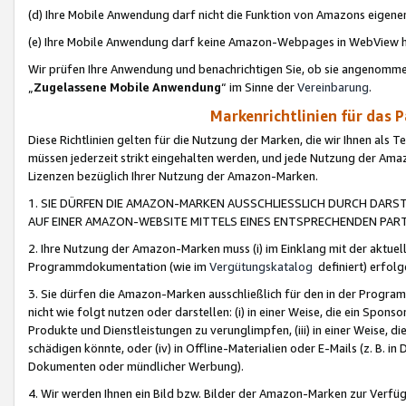
(d) Ihre Mobile Anwendung darf nicht die Funktion von Amazons eige
(e) Ihre Mobile Anwendung darf keine Amazon-Webpages in WebView 
Wir prüfen Ihre Anwendung und benachrichtigen Sie, ob sie angenomm
„
Zugelassene Mobile Anwendung
“ im Sinne der
Vereinbarung
.
Markenrichtlinien für das 
Diese Richtlinien gelten für die Nutzung der Marken, die wir Ihnen als 
müssen jederzeit strikt eingehalten werden, und jede Nutzung der Ama
Lizenzen bezüglich Ihrer Nutzung der Amazon-Marken.
1. SIE DÜRFEN DIE AMAZON-MARKEN AUSSCHLIESSLICH DURCH DARS
AUF EINER AMAZON-WEBSITE MITTELS EINES ENTSPRECHENDEN PART
2. Ihre Nutzung der Amazon-Marken muss (i) im Einklang mit der aktuells
Programmdokumentation (wie im
Vergütungskatalog
definiert) erfolg
3. Sie dürfen die Amazon-Marken ausschließlich für den in der Progr
nicht wie folgt nutzen oder darstellen: (i) in einer Weise, die ein Spo
Produkte und Dienstleistungen zu verunglimpfen, (iii) in einer Weise
schädigen könnte, oder (iv) in Offline-Materialien oder E-Mails (z. B.
Dokumenten oder mündlicher Werbung).
4. Wir werden Ihnen ein Bild bzw. Bilder der Amazon-Marken zur Verfüg