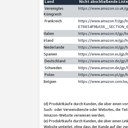
Land
Nicht abschließende List
Vereinigtes
https://www.amazon.co.uk/
Königreich
Frankreich
https://www.amazon.fr/gp/
E78834F9BA58__SECTION_
Italien
https://www.amazon.it/gp/h
Irland
https://www.amazon.ie/gp/
Niederlande
https://www.amazon.nl/gp/
Spanien
https://www.amazon.es/gp/
Deutschland
https://www.amazon.de/gp/
Schweden
https://www.amazon.de/gp/
Polen
https://www.amazon.pl/gp/
Belgien
https://www.amazon.com.be
(d) Produktkäufe durch Kunden, die über einen vo
Such- oder Verweisdienste oder Websites, die Teil
Amazon-Website verwiesen werden;
(e) Produktkäufe durch Kunden, die über einen Li
Website umleitet, ohne dass der Kunde auf der zw