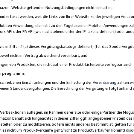
 Amazon-Website geltenden Nutzungsbedingungen nicht einhalten;
t und erfasst werden, weil die Links von Ihrer Website zu der jeweiligen Am
 Mobilen Anwendung, die nicht zu den Zugelassenen Mobilen Anwendungen zählt
s API oder PA API (wie nachstehend unter der IP-Lizenz definiert) oder ander
ie in Ziffer 4 (a) dieses Vergütungskatalogs definiert) (für das Sonderverg
weit nicht im Vertrag abweichend vereinbart, und
ngen von Produkten, die nicht auf einer Produkt-Listenseite verfügbar sind.
nerprogramms
eschriebenen Einschränkungen und der Einhaltung der
Vereinbarung
zahlen wir
ebenen Standardvergütungen. Die Berechnung der Vergütung erfolgt anhand e
beaktionen auflegen, im Rahmen derer alle oder einige Partner die Möglichk
Amazon behält sich (ungeachtet in dieser Ziffer ggf. angegebener Fristen) d
ustellen oder zu modifizieren. Sofern nichts anderes bestimmt ist, gelten 
s nicht um Produktverkäufe geht/nicht zu Produktverkäufen kommt) disqua