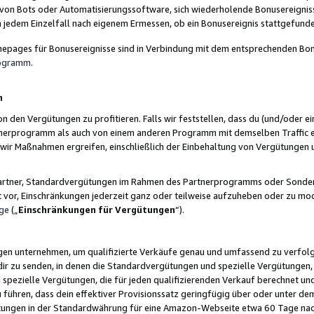
 von Bots oder Automatisierungssoftware, sich wiederholende Bonusereignisse
n jedem Einzelfall nach eigenem Ermessen, ob ein Bonusereignis stattgefund
epages für Bonusereignisse sind in Verbindung mit dem entsprechenden Bonu
rogramm
.
n
den Vergütungen zu profitieren. Falls wir feststellen, dass du (und/oder ein
erprogramm als auch von einem anderen Programm mit demselben Traffic ei
n wir Maßnahmen ergreifen, einschließlich der Einbehaltung von Vergütunge
r Partner, Standardvergütungen im Rahmen des Partnerprogramms oder Sonde
ht vor, Einschränkungen jederzeit ganz oder teilweise aufzuheben oder zu mod
ge
(„
Einschränkungen für Vergütungen
“).
ngen unternehmen, um qualifizierte Verkäufe genau und umfassend zu verfol
dir zu senden, in denen die Standardvergütungen und spezielle Vergütungen, 
pezielle Vergütungen, die für jeden qualifizierenden Verkauf berechnet un
 führen, dass dein effektiver Provisionssatz geringfügig über oder unter dem
ungen in der Standardwährung für eine Amazon-Webseite etwa 60 Tage nach