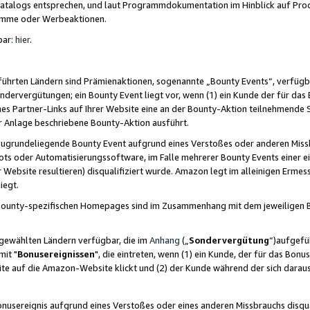
skatalogs entsprechen, und laut Programmdokumentation im Hinblick auf Pr
amme oder Werbeaktionen.
bar:
hier
.
führten Ländern sind Prämienaktionen, sogenannte „Bounty Events“, verfügb
Sondervergütungen; ein Bounty Event liegt vor, wenn (1) ein Kunde der für da
nes Partner-Links auf Ihrer Website eine an der Bounty-Aktion teilnehmende 
er Anlage beschriebene Bounty-Aktion ausführt.
ugrundeliegende Bounty Event aufgrund eines Verstoßes oder anderen Miss
ots oder Automatisierungssoftware, im Falle mehrerer Bounty Events einer e
r Website resultieren) disqualifiziert wurde. Amazon legt im alleinigen Ermess
iegt.
n Bounty-spezifischen Homepages sind im Zusammenhang mit dem jeweiligen
sgewählten Ländern verfügbar, die im
Anhang
(„
Sondervergütung
“)aufgefüh
it "
Bonusereignissen
", die eintreten, wenn (1) ein Kunde, der für das Bon
bsite auf die Amazon-Website klickt und (2) der Kunde während der sich dar
usereignis aufgrund eines Verstoßes oder eines anderen Missbrauchs disqua