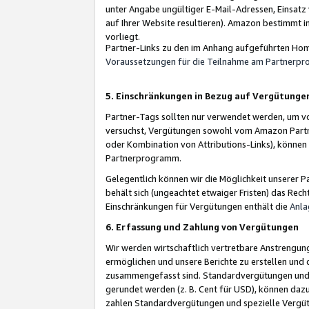
unter Angabe ungültiger E-Mail-Adressen, Einsatz
auf Ihrer Website resultieren). Amazon bestimmt i
vorliegt.
Partner-Links zu den im Anhang aufgeführten Hom
Voraussetzungen für die Teilnahme am Partnerp
5. Einschränkungen in Bezug auf Vergütunge
Partner-Tags sollten nur verwendet werden, um von 
versuchst, Vergütungen sowohl vom Amazon Partn
oder Kombination von Attributions-Links), könne
Partnerprogramm.
Gelegentlich können wir die Möglichkeit unsere
behält sich (ungeachtet etwaiger Fristen) das Rec
Einschränkungen für Vergütungen enthält die
Anla
6. Erfassung und Zahlung von Vergütungen
Wir werden wirtschaftlich vertretbare Anstrengu
ermöglichen und unsere Berichte zu erstellen und 
zusammengefasst sind. Standardvergütungen und s
gerundet werden (z. B. Cent für USD), können dazu
zahlen Standardvergütungen und spezielle Vergüt