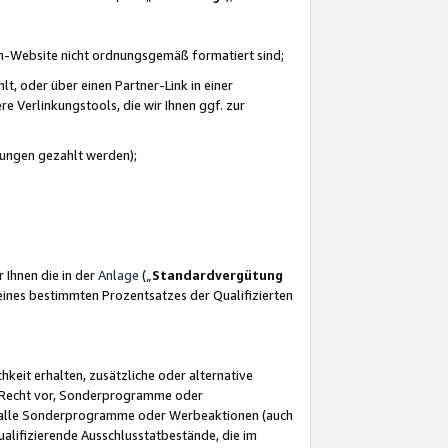
azon-Website nicht ordnungsgemäß formatiert sind;
, oder über einen Partner-Link in einer
e Verlinkungstools, die wir Ihnen ggf. zur
ütungen gezahlt werden);
 Ihnen die in der
Anlage
(„
Standardvergütung
ines bestimmten Prozentsatzes der Qualifizierten
eit erhalten, zusätzliche oder alternative
as Recht vor, Sonderprogramme oder
für alle Sonderprogramme oder Werbeaktionen (auch
lifizierende Ausschlusstatbestände, die im