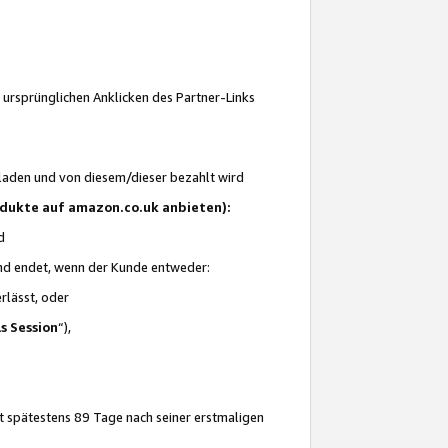
 ursprünglichen Anklicken des Partner-Links
laden und von diesem/dieser bezahlt wird
rodukte auf amazon.co.uk anbieten):
d
 und endet, wenn der Kunde entweder:
erlässt, oder
ls Session
“),
t spätestens 89 Tage nach seiner erstmaligen