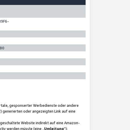
89F6-
280
ortale, gesponserter Werbedienste oder andere
“) generierten oder angezeigten Link auf eine
ngeschaltete Website indirekt auf eine Amazon-
ktiv werden müsste (eine „
Umleitung
“);