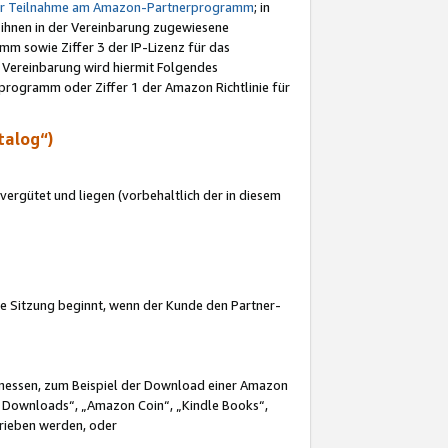
ur Teilnahme am Amazon-Partnerprogramm
; in
 ihnen in der Vereinbarung zugewiesene
m sowie Ziffer 3 der IP-Lizenz für das
 Vereinbarung wird hiermit Folgendes
programm oder Ziffer 1 der Amazon Richtlinie für
talog“)
ergütet und liegen (vorbehaltlich der in diesem
i die Sitzung beginnt, wenn der Kunde den Partner-
Ermessen, zum Beispiel der Download einer Amazon
 Downloads“, „Amazon Coin“, „Kindle Books“,
trieben werden, oder