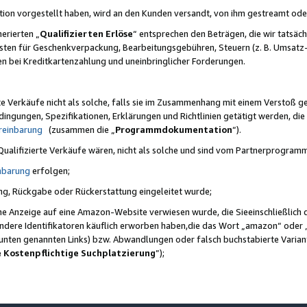
ktion vorgestellt haben, wird an den Kunden versandt, von ihm gestreamt od
erierten „
Qualifizierten Erlöse
“ entsprechen den Beträgen, die wir tatsäch
sten für Geschenkverpackung, Bearbeitungsgebühren, Steuern (z. B. Umsatz-
en bei Kreditkartenzahlung und uneinbringlicher Forderungen.
e Verkäufe nicht als solche, falls sie im Zusammenhang mit einem Verstoß 
ungen, Spezifikationen, Erklärungen und Richtlinien getätigt werden, die 
reinbarung
(zusammen die „
Programmdokumentation
“).
 Qualifizierte Verkäufe wären, nicht als solche und sind vom Partnerprogra
nbarung
erfolgen;
ung, Rückgabe oder Rückerstattung eingeleitet wurde;
ine Anzeige auf eine Amazon-Website verwiesen wurde, die Sieeinschließlich
ndere Identifikatoren käuflich erworben haben,die das Wort „amazon“ oder 
e unten genannten Links) bzw. Abwandlungen oder falsch buchstabierte Varia
e Kostenpflichtige Suchplatzierung
”);