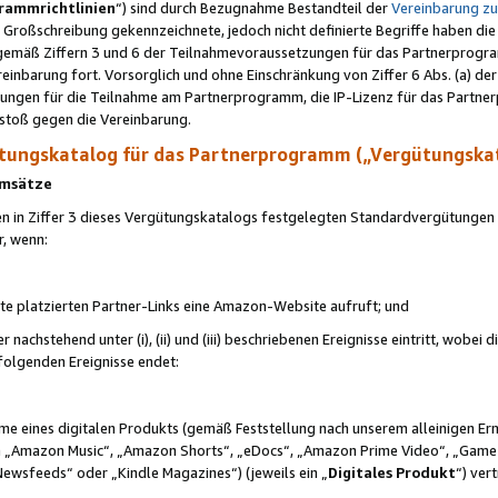
rammrichtlinien
“) sind durch Bezugnahme Bestandteil der
Vereinbarung z
Großschreibung gekennzeichnete, jedoch nicht definierte Begriffe haben die
 gemäß Ziffern 3 und 6 der Teilnahmevoraussetzungen für das Partnerprogram
nbarung fort. Vorsorglich und ohne Einschränkung von Ziffer 6 Abs. (a) der
ungen für die Teilnahme am Partnerprogramm, die IP-Lizenz für das Partner
rstoß gegen die Vereinbarung.
ungskatalog für das Partnerprogramm („Vergütungska
 Umsätze
n in Ziffer 3 dieses Vergütungskatalogs festgelegten Standardvergütungen v
r, wenn:
ite platzierten Partner-Links eine Amazon-Website aufruft; und
r nachstehend unter (i), (ii) und (iii) beschriebenen Ereignisse eintritt, wobe
 folgenden Ereignisse endet:
hme eines digitalen Produkts (gemäß Feststellung nach unserem alleinigen 
 „Amazon Music“, „Amazon Shorts“, „eDocs“, „Amazon Prime Video“, „Game
Newsfeeds“ oder „Kindle Magazines“) (jeweils ein „
Digitales Produkt
“) ver