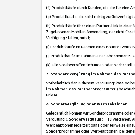
(f) Produktkäufe durch Kunden, die die für eine
(g) Produktkäufe, die nicht richtig zurückverfolg
(h) Produktkäufe über einen Partner-Link in einer
Zugelassenen Mobilen Anwendung, der nicht Creator
Verfügung stellen, nutzt;
(i) Produktkäufe im Rahmen eines Bounty Events (w
(j) Produktkäufe im Rahmen eines Abonnements, so
(k) alle Vorabveröffentlichungen oder Vorbestellu
3. Standardvergütung im Rahmen des Part
Vorbehaltlich der in diesem Vergütungskatalog b
im Rahmen des Partnerprogramms
“) beschri
Erlöse.
4. Sondervergütung oder Werbeaktionen
Gelegentlich können wir Sonderprogramme oder Wer
Vergütung („
Sondervergütung
”) zu verdienen. 
Werbeaktionen jederzeit ganz oder teilweise einz
Sonderprogramme oder Werbeaktionen, bei denen e