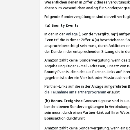
Wesentlichen denen in Ziffer 2 dieses Vergütung
ebenso im Wesentlichen analog für Sonderprogr
Folgende Sondervergütungen sind derzeit verfüg
(a) Bounty Events
In den in der
Anlage
(„
Sondervergütung
“) aufge
Events
“ die in dieser Ziffer 4 (a) beschriebenen 
anspruchsberechtigt sein muss, durch Anklicken ei
der Kunde in der entsprechenden Sitzung die in d
Amazon zahlt keine Sondervergütung, wenn das z
Angabe ungültiger E-Mail-Adressen, Einsatz von B
Bounty Events, die nicht aus Partner-Links auf Ihre
gegeben ist oder ein Verstoß oder Missbrauch vorl
Partner-Links auf die in der Anlage aufgeführte
die Teilnahme am Partnerprogramm
erlaubt.
(b) Bonus-Ereignisse
Bonusereignisse sind in au
beschriebenen Sondervergütungen in Verbindung m
sein muss, durch einen Partner-Link auf Ihrer We
Bonusaktion durchführt.
Amazon zahlt keine Sondervergütung, wenn ein Bon