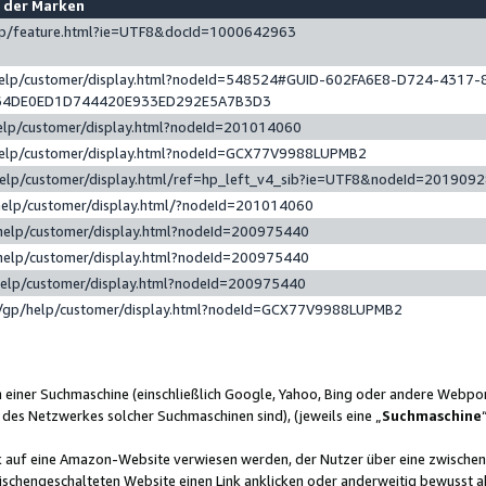
e der Marken
gp/feature.html?ie=UTF8&docId=1000642963
help/customer/display.html?nodeId=548524#GUID-602FA6E8-D724-4317-
64DE0ED1D744420E933ED292E5A7B3D3
elp/customer/display.html?nodeId=201014060
help/customer/display.html?nodeId=GCX77V9988LUPMB2
help/customer/display.html/ref=hp_left_v4_sib?ie=UTF8&nodeId=201909
help/customer/display.html/?nodeId=201014060
help/customer/display.html?nodeId=200975440
help/customer/display.html?nodeId=200975440
help/customer/display.html?nodeId=200975440
/gp/help/customer/display.html?nodeId=GCX77V9988LUPMB2
n einer Suchmaschine (einschließlich Google, Yahoo, Bing oder andere Webp
 des Netzwerkes solcher Suchmaschinen sind), (jeweils eine „
Suchmaschine
nk auf eine Amazon-Website verwiesen werden, der Nutzer über eine zwische
ischengeschalteten Website einen Link anklicken oder anderweitig bewusst a