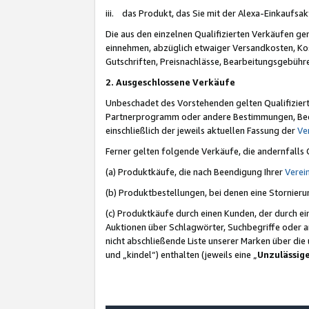
iii. das Produkt, das Sie mit der Alexa-Einkaufsa
Die aus den einzelnen Qualifizierten Verkäufen gen
einnehmen, abzüglich etwaiger Versandkosten, Ko
Gutschriften, Preisnachlässe, Bearbeitungsgebühr
2. Ausgeschlossene Verkäufe
Unbeschadet des Vorstehenden gelten Qualifiziert
Partnerprogramm oder andere Bestimmungen, Beding
einschließlich der jeweils aktuellen Fassung der
Ve
Ferner gelten folgende Verkäufe, die andernfalls
(a) Produktkäufe, die nach Beendigung Ihrer
Verei
(b) Produktbestellungen, bei denen eine Stornier
(c) Produktkäufe durch einen Kunden, der durch e
Auktionen über Schlagwörter, Suchbegriffe oder a
nicht abschließende Liste unserer Marken über di
und „kindel“) enthalten (jeweils eine „
Unzulässig