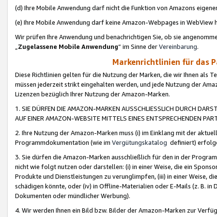
(d) Ihre Mobile Anwendung darf nicht die Funktion von Amazons eige
(e) Ihre Mobile Anwendung darf keine Amazon-Webpages in WebView 
Wir prüfen Ihre Anwendung und benachrichtigen Sie, ob sie angenomm
„
Zugelassene Mobile Anwendung
“ im Sinne der
Vereinbarung
.
Markenrichtlinien für das 
Diese Richtlinien gelten für die Nutzung der Marken, die wir Ihnen als 
müssen jederzeit strikt eingehalten werden, und jede Nutzung der Ama
Lizenzen bezüglich Ihrer Nutzung der Amazon-Marken.
1. SIE DÜRFEN DIE AMAZON-MARKEN AUSSCHLIESSLICH DURCH DARS
AUF EINER AMAZON-WEBSITE MITTELS EINES ENTSPRECHENDEN PART
2. Ihre Nutzung der Amazon-Marken muss (i) im Einklang mit der aktuells
Programmdokumentation (wie im
Vergütungskatalog
definiert) erfolg
3. Sie dürfen die Amazon-Marken ausschließlich für den in der Progr
nicht wie folgt nutzen oder darstellen: (i) in einer Weise, die ein Spo
Produkte und Dienstleistungen zu verunglimpfen, (iii) in einer Weise
schädigen könnte, oder (iv) in Offline-Materialien oder E-Mails (z. B.
Dokumenten oder mündlicher Werbung).
4. Wir werden Ihnen ein Bild bzw. Bilder der Amazon-Marken zur Verfüg