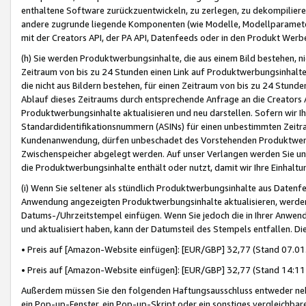
enthaltene Software zurückzuentwickeln, zu zerlegen, zu dekompilier
andere zugrunde liegende Komponenten (wie Modelle, Modellparameter
mit der Creators API, der PA API, Datenfeeds oder in den Produkt Werb
(h) Sie werden Produktwerbungsinhalte, die aus einem Bild bestehen, ni
Zeitraum von bis zu 24 Stunden einen Link auf Produktwerbungsinhalte
die nicht aus Bildern bestehen, für einen Zeitraum von bis zu 24 Stund
Ablauf dieses Zeitraums durch entsprechende Anfrage an die Creators 
Produktwerbungsinhalte aktualisieren und neu darstellen. Sofern wir Ih
Standardidentifikationsnummern (ASINs) für einen unbestimmten Zeitra
Kundenanwendung, dürfen unbeschadet des Vorstehenden Produktwerbu
Zwischenspeicher abgelegt werden. Auf unser Verlangen werden Sie un
die Produktwerbungsinhalte enthält oder nutzt, damit wir Ihre Einhalt
(i) Wenn Sie seltener als stündlich Produktwerbungsinhalte aus Datenfe
Anwendung angezeigten Produktwerbungsinhalte aktualisieren, werden 
Datums-/Uhrzeitstempel einfügen. Wenn Sie jedoch die in Ihrer Anwe
und aktualisiert haben, kann der Datumsteil des Stempels entfallen. Dies
• Preis auf [Amazon-Website einfügen]: [EUR/GBP] 32,77 (Stand 07.01.
• Preis auf [Amazon-Website einfügen]: [EUR/GBP] 32,77 (Stand 14:11 
Außerdem müssen Sie den folgenden Haftungsausschluss entweder neb
ein Pop-up-Fenster, ein Pop-up-Skript oder ein sonstiges vergleichba