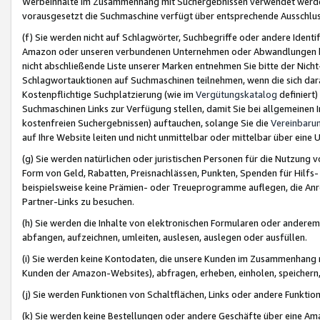
Werbeinhalte im Zusammenhang mit Suchergebnissen verwendet werden,
vorausgesetzt die Suchmaschine verfügt über entsprechende Ausschlu
(f) Sie werden nicht auf Schlagwörter, Suchbegriffe oder andere Ident
Amazon oder unseren verbundenen Unternehmen oder Abwandlungen bzw
nicht abschließende Liste unserer Marken entnehmen Sie bitte der Nich
Schlagwortauktionen auf Suchmaschinen teilnehmen, wenn die sich da
Kostenpflichtige Suchplatzierung (wie im
Vergütungskatalog
definiert
Suchmaschinen Links zur Verfügung stellen, damit Sie bei allgemeinen I
kostenfreien Suchergebnissen) auftauchen, solange Sie die
Vereinbaru
auf Ihre Website leiten und nicht unmittelbar oder mittelbar über eine
(g) Sie werden natürlichen oder juristischen Personen für die Nutzung 
Form von Geld, Rabatten, Preisnachlässen, Punkten, Spenden für Hilfs
beispielsweise keine Prämien- oder Treueprogramme auflegen, die Anrei
Partner-Links zu besuchen.
(h) Sie werden die Inhalte von elektronischen Formularen oder anderem M
abfangen, aufzeichnen, umleiten, auslesen, auslegen oder ausfüllen.
(i) Sie werden keine Kontodaten, die unsere Kunden im Zusammenhang 
Kunden der Amazon-Websites), abfragen, erheben, einholen, speichern,
(j) Sie werden Funktionen von Schaltflächen, Links oder andere Funkti
(k) Sie werden keine Bestellungen oder andere Geschäfte über eine Ama