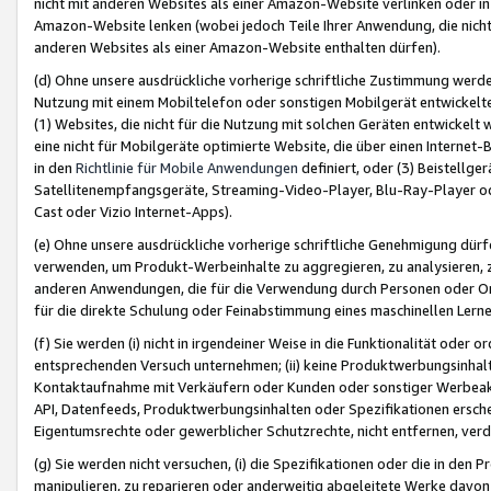
nicht mit anderen Websites als einer Amazon-Website verlinken oder i
Amazon-Website lenken (wobei jedoch Teile Ihrer Anwendung, die nich
anderen Websites als einer Amazon-Website enthalten dürfen).
(d) Ohne unsere ausdrückliche vorherige schriftliche Zustimmung werd
Nutzung mit einem Mobiltelefon oder sonstigen Mobilgerät entwickelt
(1) Websites, die nicht für die Nutzung mit solchen Geräten entwickelt
eine nicht für Mobilgeräte optimierte Website, die über einen Interne
in den
Richtlinie für Mobile Anwendungen
definiert, oder (3) Beistellge
Satellitenempfangsgeräte, Streaming-Video-Player, Blu-Ray-Player ode
Cast oder Vizio Internet-Apps).
(e) Ohne unsere ausdrückliche vorherige schriftliche Genehmigung dürfe
verwenden, um Produkt-Werbeinhalte zu aggregieren, zu analysieren, 
anderen Anwendungen, die für die Verwendung durch Personen oder Or
für die direkte Schulung oder Feinabstimmung eines maschinellen Lern
(f) Sie werden (i) nicht in irgendeiner Weise in die Funktionalität ode
entsprechenden Versuch unternehmen; (ii) keine Produktwerbungsinha
Kontaktaufnahme mit Verkäufern oder Kunden oder sonstiger Werbeaktiv
API, Datenfeeds, Produktwerbungsinhalten oder Spezifikationen erschei
Eigentumsrechte oder gewerblicher Schutzrechte, nicht entfernen, verd
(g) Sie werden nicht versuchen, (i) die Spezifikationen oder die in de
manipulieren, zu reparieren oder anderweitig abgeleitete Werke davon z