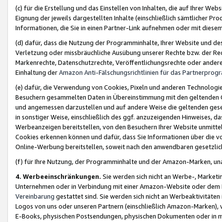
(c) für die Erstellung und das Einstellen von Inhalten, die auf Ihrer We
Eignung der jeweils dargestellten Inhalte (einschließlich sämtlicher 
Informationen, die Sie in einen Partner-Link aufnehmen oder mit diese
(d) dafür, dass die Nutzung der Programminhalte, Ihrer Website und des 
Verletzung oder missbräuchliche Ausübung unserer Rechte bzw. der Recht
Markenrechte, Datenschutzrechte, Veröffentlichungsrechte oder anderer
Einhaltung der
Amazon Anti-Fälschungsrichtlinien für das Partnerpro
(e) dafür, die Verwendung von Cookies, Pixeln und anderen Technologien
Besuchern gesammelten Daten in Übereinstimmung mit den geltenden Ge
und angemessen darzustellen und auf andere Weise die geltenden geset
in sonstiger Weise, einschließlich des ggf. anzuzeigenden Hinweises, d
Werbeanzeigen bereitstellen, von den Besuchern Ihrer Website unmitte
Cookies erkennen können und dafür, dass Sie Informationen über die v
Online-Werbung bereitstellen, soweit nach den anwendbaren gesetzlic
(f) für Ihre Nutzung, der Programminhalte und der Amazon-Marken, u
4. Werbeeinschränkungen.
Sie werden sich nicht an Werbe-, Market
Unternehmen oder in Verbindung mit einer Amazon-Website oder dem Pa
Vereinbarung
gestattet sind. Sie werden sich nicht an Werbeaktivitäten
Logos von uns oder unseren Partnern (einschließlich Amazon-Marken), 
E-Books, physischen Postsendungen, physischen Dokumenten oder in 