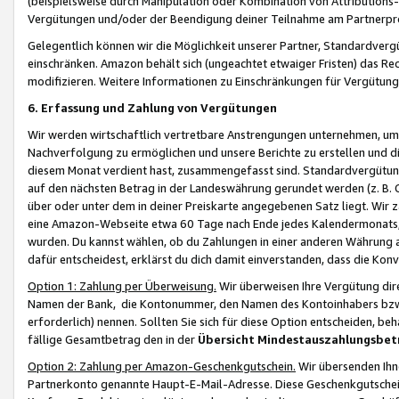
(beispielsweise durch Manipulation oder Kombination von Attributions-
Vergütungen und/oder der Beendigung deiner Teilnahme am Partnerp
Gelegentlich können wir die Möglichkeit unserer Partner, Standardv
einschränken. Amazon behält sich (ungeachtet etwaiger Fristen) das Re
modifizieren. Weitere Informationen zu Einschränkungen für Vergütung
6. Erfassung und Zahlung von Vergütungen
Wir werden wirtschaftlich vertretbare Anstrengungen unternehmen, um 
Nachverfolgung zu ermöglichen und unsere Berichte zu erstellen und di
diesem Monat verdient hast, zusammengefasst sind. Standardvergütung
auf den nächsten Betrag in der Landeswährung gerundet werden (z. B. C
über oder unter dem in deiner Preiskarte angegebenen Satz liegt. Wir
eine Amazon-Webseite etwa 60 Tage nach Ende jedes Kalendermonats, i
wurden. Du kannst wählen, ob du Zahlungen in einer anderen Währung
dafür entscheidest, erklärst du dich damit einverstanden, dass die K
Option 1: Zahlung per Überweisung.
Wir überweisen Ihre Vergütung dir
Namen der Bank, die Kontonummer, den Namen des Kontoinhabers bzw. a
erforderlich) nennen. Sollten Sie sich für diese Option entscheiden, be
fällige Gesamtbetrag den in der
Übersicht Mindestauszahlungsbet
Option 2: Zahlung per Amazon-Geschenkgutschein.
Wir übersenden Ihne
Partnerkonto genannte Haupt-E-Mail-Adresse. Diese Geschenkgutschei