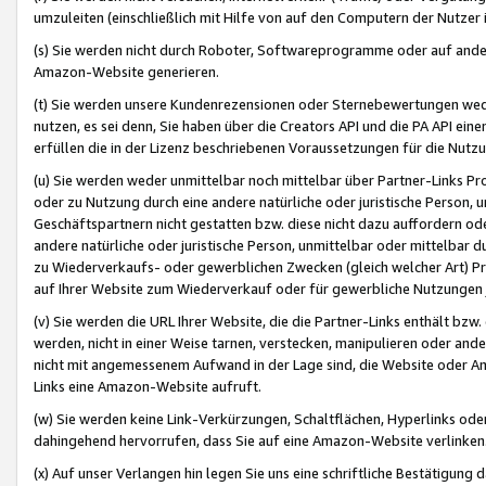
umzuleiten (einschließlich mit Hilfe von auf den Computern der Nutzer i
(s) Sie werden nicht durch Roboter, Softwareprogramme oder auf andere
Amazon-Website generieren.
(t) Sie werden unsere Kundenrezensionen oder Sternebewertungen wed
nutzen, es sei denn, Sie haben über die Creators API und die PA API e
erfüllen die in der Lizenz beschriebenen Voraussetzungen für die Nutzu
(u) Sie werden weder unmittelbar noch mittelbar über Partner-Links P
oder zu Nutzung durch eine andere natürliche oder juristische Person,
Geschäftspartnern nicht gestatten bzw. diese nicht dazu auffordern od
andere natürliche oder juristische Person, unmittelbar oder mittelbar
zu Wiederverkaufs- oder gewerblichen Zwecken (gleich welcher Art) 
auf Ihrer Website zum Wiederverkauf oder für gewerbliche Nutzungen 
(v) Sie werden die URL Ihrer Website, die die Partner-Links enthält b
werden, nicht in einer Weise tarnen, verstecken, manipulieren oder and
nicht mit angemessenem Aufwand in der Lage sind, die Website oder A
Links eine Amazon-Website aufruft.
(w) Sie werden keine Link-Verkürzungen, Schaltflächen, Hyperlinks ode
dahingehend hervorrufen, dass Sie auf eine Amazon-Website verlinken
(x) Auf unser Verlangen hin legen Sie uns eine schriftliche Bestätigung