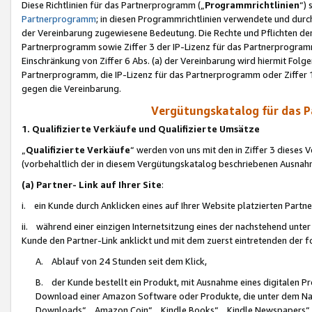
Diese Richtlinien für das Partnerprogramm („
Programmrichtlinien
“)
Partnerprogramm
; in diesen Programmrichtlinien verwendete und durch
der Vereinbarung zugewiesene Bedeutung. Die Rechte und Pflichten de
Partnerprogramm sowie Ziffer 3 der IP-Lizenz für das Partnerprogram
Einschränkung von Ziffer 6 Abs. (a) der Vereinbarung wird hiermit Fol
Partnerprogramm, die IP-Lizenz für das Partnerprogramm oder Ziffer 1
gegen die Vereinbarung.
Vergütungskatalog für das 
1. Qualifizierte Verkäufe und Qualifizierte Umsätze
„
Qualifizierte Verkäufe
“ werden von uns mit den in Ziffer 3 diese
(vorbehaltlich der in diesem Vergütungskatalog beschriebenen Ausnah
(a) Partner- Link auf Ihrer Site
:
i. ein Kunde durch Anklicken eines auf Ihrer Website platzierten Part
ii. während einer einzigen Internetsitzung eines der nachstehend unter (i)
Kunde den Partner-Link anklickt und mit dem zuerst eintretenden der f
A. Ablauf von 24 Stunden seit dem Klick,
B. der Kunde bestellt ein Produkt, mit Ausnahme eines digitalen P
Download einer Amazon Software oder Produkte, die unter dem N
Downloads“, „Amazon Coin“, „Kindle Books“, „Kindle Newspapers“, „