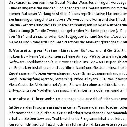
Direktnachrichten von Ihren Social-Media-Websites einfügen. vorausg
Kunden angemeldet werden) und ansonsten in Übereinstimmung mit der
stehen. Auf unser Verlangen stellen Sie uns repräsentative Mustermater
Bestimmungen eingehalten haben. Wir werden die Form und den Inhalt, di
Sie die Zertifizierung nicht in Übereinstimmung mit unserer Aufforderu
Klarstellung: (i) Für die Zwecke der geltenden Marketinggesetze (z. 
von 1991 und ähnlicher oder Nachfolgegesetze) sind Sie der „Absender“ j
Gesetze und Standards und Best Practices der Marketingbranche für 
5. Verbreitung von Partner-Links über Software und Geräte
Sie
nutzen bzw. keine Verlinkungen auf eine Amazon-Website wie nachsteh
Software-Applikationen (z. B. Browser Plug-ins, Browser Helper Objec
ein Endnutzer installieren und ausführen kann) und Geräten, einschlie
Zugelassenen Mobilen Anwendungen); oder (b) im Zusammenhang mit bzw.
Satellitenempfangsgeräte, Streaming-Video-Playern, Blu-Ray-Playern 
Viera Cast oder Vizio Internet Apps). Sie werden ohne ausdrückliche v
Entwicklung von Modellen des maschinellen Lernens oder verwandter 
6. Inhalte auf Ihrer Website
. Sie tragen die ausschließliche Verantwo
(a) Sie werden Programminhalte in keiner Weise ergänzen, löschen oder
Informationen; Sie dürfen aus einer Bilddatei bestehende Programminhal
erhalten bleiben bzw. aus Text bestehende Programminhalte so kürzen, 
Kürzung nicht sachlich falsch oder irreführend wird. Einige Arten von L