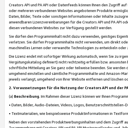
Creators API und PA API oder Datenfeeds können Ihnen den Zugriff auf D
oder mehreren verbundenen Websites angebotenen Produkte ermögliche
Daten, Bilder, Texte oder sonstigen Informationen oder Inhalte zuzugre
anwendbaren Lizenzvereinbarungen für die Creators API und PA API od
diesen verbundenen Websites zur Verfügung gestellt werden.
Sie dürfen den Programminhalt nicht dazu verwenden, geistiges Eigent
verletzen. Sie dürfen Programminhalte nicht verwenden, um direkt ode
maschinelles Lernen oder verwandte Technologien zu entwickeln oder zu
Die Lizenz endet mit sofortiger Wirkung automatisch, wenn Sie zu irg
Vergütungskatalog definiert) nicht rechtzeitig erfüllen bzw. ansonsten
schriftliche Mitteilung an Sie ganz oder teilweise beenden. Sie werden
umgehend einstellen und sämtliche Programminhalte und Amazon-Marke
jeweils verlangt, umgehend von Ihrer Website entfernen und löschen od
2. Voraussetzungen für die Nutzung der Creators API und der P
(a)
Beschreibung
. Im Rahmen dieser Lizenz können wir Ihnen Programmi
• Daten, Bilder, Audio-Dateien, Videos, Logos, Benutzerschnittstellen-
• Textmaterialien, wie beispielsweise Produktinformationen in Textfor
Neben den vorstehenden Produktwerbungsinhalten und dem Zugriff auf 
Zusammenhang mit Creators API und PA API Musterquellcodes und -bibli