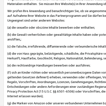
Materialien enthalten. Sie müssen Ihre Website(s) in Ihrer Anwendung ide
Wir prüfen Ihre Anwendung und benachrichtigen Sie, ob sie angenommen
auf Aufnahme Ihrer Website in das Partnerprogramm und Sie dürfen kei
Ungeeignet sind unter anderem Websites:
(a) die sexuelle oder obszöne Inhalte bewerben oder enthalten;
(b) die Gewalt verherrlichen oder gewalttätige Inhalte haben oder pot
anstiften,;
(c) die falsche, irreführende, diffamierende oder verleumderische Inha
(d) die von Hass geprägte, belästigende, schädliche, die Privatsphäre v
Herkunft, Hautfarbe, Geschlecht, Religion, Nationalität, Behinderung, 
(e) die rechtswidrige Handlungen bewerben oder ausführen;
(f) sich an Kinder richten oder wissentlich personenbezogene Daten vo
geltenden Gesetzen definiert) erheben, verwenden oder offenlegen, Vo
Regeln, Vorschriften, Anordnungen, Lizenzen, Genehmigungen, Richtlini
Entscheidungen oder andere Anforderungen einer zuständigen Regierung
Privacy Protection Act (15 U.S.C. §§ 6501-6506) oder Vorschriften, di
Internet erlassen wurden);
(g) die Marken von Amazon oder unseren verbundenen Unternehmen b