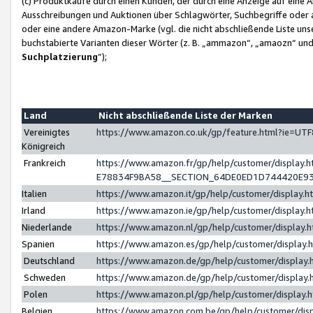
(c) Produktkäufe durch einen Kunden, der durch eine Anzeige auf eine 
Ausschreibungen und Auktionen über Schlagwörter, Suchbegriffe oder 
oder eine andere Amazon-Marke (vgl. die nicht abschließende Liste un
buchstabierte Varianten dieser Wörter (z. B. „ammazon“, „amaozn“ und „
Suchplatzierung
”);
Land
Nicht abschließende Liste der Marken
Vereinigtes
https://www.amazon.co.uk/gp/feature.html?ie=U
Königreich
Frankreich
https://www.amazon.fr/gp/help/customer/displa
E78834F9BA58__SECTION_64DE0ED1D744420E9
Italien
https://www.amazon.it/gp/help/customer/display
Irland
https://www.amazon.ie/gp/help/customer/displa
Niederlande
https://www.amazon.nl/gp/help/customer/display
Spanien
https://www.amazon.es/gp/help/customer/display
Deutschland
https://www.amazon.de/gp/help/customer/displa
Schweden
https://www.amazon.de/gp/help/customer/displa
Polen
https://www.amazon.pl/gp/help/customer/display
Belgien
https://www.amazon.com.be/gp/help/customer/d