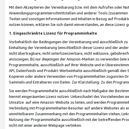
Mit dem Akzeptieren der Vereinbarung bzw. mit dem Aufrufen oder Nutz
Anwendungsprogrammierschnittstellen und anderer Tools (zusammen die
Texten und sonstigen Informationen und Inhalten in Bezug auf Produkte
nutzen können, erklären Sie sich damit einverstanden, an diese Lizenz 
1. Eingeschränkte Lizenz für Programminhalte
Vorbehaltlich der Bedingungen der Vereinbarung und ausschließlich z
Einhaltung der Vereinbarung (einschließlich dieser Lizenz und der ande
nicht übertragbare, nicht unterlizenzierbare, nicht exklusive, gebühren
anzuzeigen; (b) nur diejenigen der Amazon-Marken zu verwenden (wie in 
Programminhalte, ausschließlich auf Ihrer Website und in Übereinstimmu
API, Datenfeeds und Produkt-Werbeinhalte ausschließlich gemäß den Spe
Kopieren oder andere Verwenden von Programminhalten zugunsten Dri
Sammeln und Extrahieren von Daten. Zur Klarstellung: Zu den Program
Sie werden Programminhalte ausschließlich nach Maßgabe der Besti
hiermit eingeräumten Lizenz nutzen. Unbeschadet des Vorstehenden we
Umsätze auf eine Amazon-Website zu leiten, und werden Programminhal
Verbindung mit Programminhalten Besucher auf andere Websites als ein
unmittelbarem Zusammenhang mit den Programminhalten stehen, Links z
Nutzung der Programminhalte ausschließlich mit der betreffenden Pr
nicht mit einer anderen Webpage verlinken.