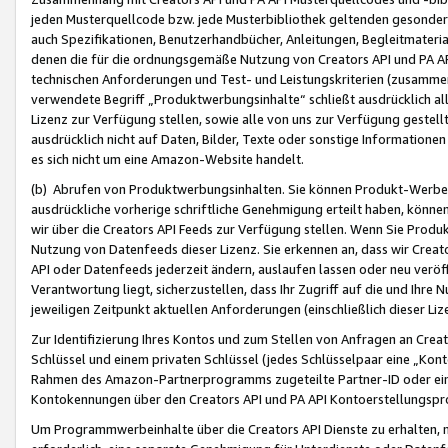
jeden Musterquellcode bzw. jede Musterbibliothek geltenden gesonder
auch Spezifikationen, Benutzerhandbücher, Anleitungen, Begleitmaterial
denen die für die ordnungsgemäße Nutzung von Creators API und PA A
technischen Anforderungen und Test- und Leistungskriterien (zusammen
verwendete Begriff „Produktwerbungsinhalte“ schließt ausdrücklich al
Lizenz zur Verfügung stellen, sowie alle von uns zur Verfügung gestel
ausdrücklich nicht auf Daten, Bilder, Texte oder sonstige Informatione
es sich nicht um eine Amazon-Website handelt.
(b) Abrufen von Produktwerbungsinhalten. Sie können Produkt-Werbein
ausdrückliche vorherige schriftliche Genehmigung erteilt haben, könn
wir über die Creators API Feeds zur Verfügung stellen. Wenn Sie Produk
Nutzung von Datenfeeds dieser Lizenz. Sie erkennen an, dass wir Creat
API oder Datenfeeds jederzeit ändern, auslaufen lassen oder neu veröffe
Verantwortung liegt, sicherzustellen, dass Ihr Zugriff auf die und Ihr
jeweiligen Zeitpunkt aktuellen Anforderungen (einschließlich dieser Liz
Zur Identifizierung Ihres Kontos und zum Stellen von Anfragen an Crea
Schlüssel und einem privaten Schlüssel (jedes Schlüsselpaar eine „Kon
Rahmen des Amazon-Partnerprogramms zugeteilte Partner-ID oder ein
Kontokennungen über den Creators API und PA API Kontoerstellungspro
Um Programmwerbeinhalte über die Creators API Dienste zu erhalten, m