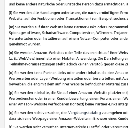
und keine andere natürliche oder juristische Person dazu ermächtigen, a
(l) Sie werden alle Handlungen unterlassen, die nach vernünftigem Erme
Website, auf der Funktionen oder Transaktionen (zum Beispiel suchen, s
(m) Sie werden auf Ihrer Website keine Partner-Links oder Programmin
Spionagesoftware, Schadsoftware, Computerviren, Würmern, Trojaner
Herunterladen oder Installieren auf einem Nutzer-Computer oder ande
genehmigt wurden.
(n) Sie werden Amazon-Websites oder Teile davon nicht auf Ihrer Websi
(z. B., WebView) innerhalb einer Mobilen Anwendung. Die Darstellung ein
Teilnahmevoraussetzungen stellt jedoch keinen Verstoß gegen diese Zif
(o) Sie werden keine Partner-Links oder andere Inhalte, die eine Am
Werbeseiten oder Layer-Werbung einstellen oder bereitstellen, mit Au
bewerben, die eng mit dem auf Ihrer Website befindlichen Material z
(p) Sie werden in Inhalte, die Sie auf einer Amazon-Website platzier
Werbediensten oder in einer Kundenbewertung, einem Forum, einem Wun
einer Amazon-Website verfügbaren Kontext) keine Partner-Links integr
(q) Sie werden nicht versuchen, den
Vergütungskatalog
zu umgehen oder
dass sich eine Webpage einer Amazon-Website im Browser eines Kunden 
(r) Sie werden nicht versuchen, Internetverkehr (Traffic) oder Vergü