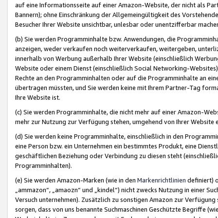
auf eine Informationsseite auf einer Amazon-Website, der nicht als Part
Bannern); ohne Einschränkung der Allgemeingültigkeit des Vorstehende
Besucher Ihrer Website unsichtbar, unlesbar oder unentzifferbar mache
(b) Sie werden Programminhalte bzw. Anwendungen, die Programminhalt
anzeigen, weder verkaufen noch weiterverkaufen, weitergeben, unterli
innerhalb von Werbung außerhalb Ihrer Website (einschließlich Werbun
Website oder einem Dienst (einschließlich Social Networking-Website
Rechte an den Programminhalten oder auf die Programminhalte an eine a
übertragen müssten, und Sie werden keine mit Ihrem Partner-Tag formati
Ihre Website ist.
(c) Sie werden Programminhalte, die nicht mehr auf einer Amazon-Websit
mehr zur Nutzung zur Verfügung stehen, umgehend von Ihrer Website e
(d) Sie werden keine Programminhalte, einschließlich in den Programmin
eine Person bzw. ein Unternehmen ein bestimmtes Produkt, eine Dienstle
geschäftlichen Beziehung oder Verbindung zu diesen steht (einschließli
Programminhalten).
(e) Sie werden Amazon-Marken (wie in den
Markenrichtlinien
definiert) 
„ammazon“, „amaozn“ und „kindel“) nicht zwecks Nutzung in einer Suc
Versuch unternehmen). Zusätzlich zu sonstigen Amazon zur Verfügung 
sorgen, dass von uns benannte Suchmaschinen Geschützte Begriffe (wie 