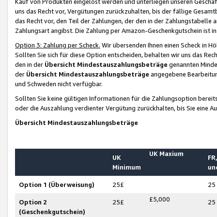
Kauf von Produkten eingelöst werden und unterliegen unseren Geschäf
uns das Recht vor, Vergütungen zurückzuhalten, bis der fällige Gesamt
das Recht vor, den Teil der Zahlungen, der den in der Zahlungstabelle 
Zahlungsart angibst. Die Zahlung per Amazon-Geschenkgutschein ist in
Option 3: Zahlung per Scheck.
Wir übersenden Ihnen einen Scheck in Höh
Sollten Sie sich für diese Option entscheiden, behalten wir uns das Rec
den in der
Übersicht Mindestauszahlungsbeträge
genannten Mindest
der
Übersicht Mindestauszahlungsbeträge
angegebene Bearbeitung
und Schweden nicht verfügbar.
Sollten Sie keine gültigen Informationen für die Zahlungsoption bereit
oder die Auszahlung verdienter Vergütung zurückhalten, bis Sie eine A
Übersicht Mindestauszahlungsbeträge
UK Maxium
UK
FR,
Minimum
un
Option 1 (Überweisung)
25£
25
£5,000
Option 2
25£
25
(Geschenkgutschein)