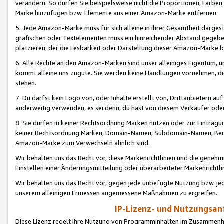
verändern. So dürfen Sie beispielsweise nicht die Proportionen, Farb
Marke hinzufügen bzw. Elemente aus einer Amazon-Marke entfernen.
5. Jede Amazon-Marke muss für sich alleine in ihrer Gesamtheit darge
grafischen oder Textelementen muss ein hinreichender Abstand gegebe
platzieren, der die Lesbarkeit oder Darstellung dieser Amazon-Marke b
6. Alle Rechte an den Amazon-Marken sind unser alleiniges Eigentum, 
kommt alleine uns zugute. Sie werden keine Handlungen vornehmen, 
stehen.
7. Du darfst kein Logo von, oder Inhalte erstellt von,
Drittanbietern au
anderweitig verwenden, es sei denn, du hast von diesem Verkäufer oder
8. Sie dürfen in keiner Rechtsordnung Marken nutzen oder zur Eintragu
keiner Rechtsordnung Marken, Domain-Namen, Subdomain-Namen, Benu
Amazon-Marke zum Verwechseln ähnlich sind.
Wir behalten uns das Recht vor, diese Markenrichtlinien und die gene
Einstellen einer Änderungsmitteilung oder überarbeiteter Markenricht
Wir behalten uns das Recht vor, gegen jede unbefugte Nutzung bzw. jede 
unserem alleinigen Ermessen angemessene Maßnahmen zu ergreifen.
IP-Lizenz- und Nutzungsan
Diese Lizenz regelt Ihre Nutzung von Programminhalten im Zusammen