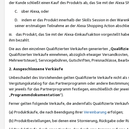
der Kunde schließt einen Kauf des Produkts ab, das Sie mit der Alexa 
C. über Alexa, oder
D. indem er das Produkt innerhalb der Skills Session in den Waren
seiner erstmaligen Teilnahme an der Alexa Shopping Action abschlie
iii. das Produkt, das Sie mit der Alexa-Einkaufsaktion vorgestellt ha
ihm bezahlt.
Die aus den einzelnen Qualifizierten Verkäufen generierten „
Qualifizi
Qualifizierten Verkäufe einnehmen, abzüglich etwaiger Versandkosten
Mehrwertsteuer), Servicegebühren, Gutschriften, Preisnachlässe, Bear
2. Ausgeschlossene Verkäufe
Unbeschadet des Vorstehenden gelten Qualifizierte Verkäufe nicht als
Vergütungskatalog für das Partnerprogramm oder andere Bestimmungen,
wir jeweils für das Partnerprogramm festlegen, einschließlich der jewe
„
Programmdokumentation
“).
Ferner gelten folgende Verkäufe, die andernfalls Qualifizierte Verkä
(a) Produktkäufe, die nach Beendigung Ihrer
Vereinbarung
erfolgen;
(b) Produktbestellungen, bei denen eine Stornierung, Rückgabe oder R