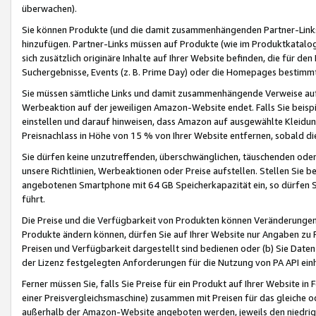
überwachen).
Sie können Produkte (und die damit zusammenhängenden Partner-Links)
hinzufügen. Partner-Links müssen auf Produkte (wie im Produktkatalog de
sich zusätzlich originäre Inhalte auf Ihrer Website befinden, die für 
Suchergebnisse, Events (z. B. Prime Day) oder die Homepages bestimmte
Sie müssen sämtliche Links und damit zusammenhängende Verweise auf z
Werbeaktion auf der jeweiligen Amazon-Website endet. Falls Sie beisp
einstellen und darauf hinweisen, dass Amazon auf ausgewählte Kleidun
Preisnachlass in Höhe von 15 % von Ihrer Website entfernen, sobald di
Sie dürfen keine unzutreffenden, überschwänglichen, täuschenden od
unsere Richtlinien, Werbeaktionen oder Preise aufstellen. Stellen Sie 
angebotenen Smartphone mit 64 GB Speicherkapazität ein, so dürfen S
führt.
Die Preise und die Verfügbarkeit von Produkten können Veränderungen 
Produkte ändern können, dürfen Sie auf Ihrer Website nur Angaben zu P
Preisen und Verfügbarkeit dargestellt sind bedienen oder (b) Sie Daten
der Lizenz festgelegten Anforderungen für die Nutzung von PA API einh
Ferner müssen Sie, falls Sie Preise für ein Produkt auf Ihrer Website in 
einer Preisvergleichsmaschine) zusammen mit Preisen für das gleiche o
außerhalb der Amazon-Website angeboten werden, jeweils den niedrigst