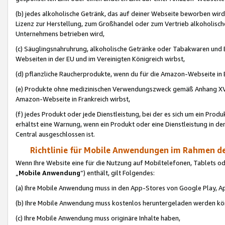
(b) jedes alkoholische Getränk, das auf deiner Webseite beworben wird
Lizenz zur Herstellung, zum Großhandel oder zum Vertrieb alkoholisch
Unternehmens betrieben wird,
(c) Säuglingsnahruhrung, alkoholische Getränke oder Tabakwaren und E
Webseiten in der EU und im Vereinigten Königreich wirbst,
(d) pflanzliche Raucherprodukte, wenn du für die Amazon-Webseite in B
(e) Produkte ohne medizinischen Verwendungszweck gemäß Anhang XVI 
Amazon-Webseite in Frankreich wirbst,
(f) jedes Produkt oder jede Dienstleistung, bei der es sich um ein Prod
erhältst eine Warnung, wenn ein Produkt oder eine Dienstleistung in de
Central ausgeschlossen ist.
Richtlinie für Mobile Anwendungen im Rahmen de
Wenn Ihre Website eine für die Nutzung auf Mobiltelefonen, Tablets 
„
Mobile Anwendung
“) enthält, gilt Folgendes:
(a) Ihre Mobile Anwendung muss in den App-Stores von Google Play, A
(b) Ihre Mobile Anwendung muss kostenlos heruntergeladen werden könn
(c) Ihre Mobile Anwendung muss originäre Inhalte haben,