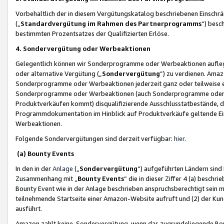
Vorbehaltlich der in diesem Vergütungskatalog beschriebenen Einschr
(„
Standardvergütung im Rahmen des Partnerprogramms
“) besc
bestimmten Prozentsatzes der Qualifizierten Erlöse.
4. Sondervergütung oder Werbeaktionen
Gelegentlich können wir Sonderprogramme oder Werbeaktionen auflegen,
oder alternative Vergütung („
Sondervergütung
”) zu verdienen. Amazo
Sonderprogramme oder Werbeaktionen jederzeit ganz oder teilweise einz
Sonderprogramme oder Werbeaktionen (auch Sonderprogramme oder We
Produktverkäufen kommt) disqualifizierende Ausschlusstatbestände, di
Programmdokumentation im Hinblick auf Produktverkäufe geltende E
Werbeaktionen.
Folgende Sondervergütungen sind derzeit verfügbar:
hier
.
(a) Bounty Events
In den in der
Anlage
(„
Sondervergütung
“) aufgeführten Ländern sind
Zusammenhang mit „
Bounty Events
“ die in dieser Ziffer 4 (a) besch
Bounty Event wie in der Anlage beschrieben anspruchsberechtigt sein mu
teilnehmende Startseite einer Amazon-Website aufruft und (2) der Kun
ausführt.
Amazon zahlt keine Sondervergütung, wenn das zugrundeliegende Boun