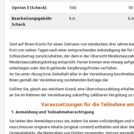
Option 3 (Scheck)
50£
50
Bearbeitungsgebühr
k.A.
k.A
Scheck
Sind auf Ihrem Konto für einen Zeitraum von mindestens drei Jahren kein
Frist von sieben Tagen nach einer entsprechenden Ankündigung die für
Schlussbetrag zurückzuhalten, der dem in der Übersicht Mindestausz
Mindestauszahlungsbetrag entspricht. Ferner können eine etwaig aufg
unterliegen oder durch geltende Verjährungsfristen verfallen.
An Sie unter Abzug bzw. Einbehalt aller in der Vereinbarung beschrieb
Ihnen gemäß der Vereinbarung zustehenden Beträge dar.
Sollten Sie, gleich aus welchem Grund, eine Überschusszahlung erhalte
an Sie im Rahmen der Vereinbarung zukünftig zahlbaren Vergütung zu 
Voraussetzungen für die Teilnahme a
1. Anmeldung und Teilnahmeberechtigung
Sie leiten den Anmeldeprozess ein, indem Sie einen vollständigen und 
muss/müssen originäre Inhalte (original content) enthalten und über d
Originalinhalte, die Materialien von Dritten verwenden, müssen wese